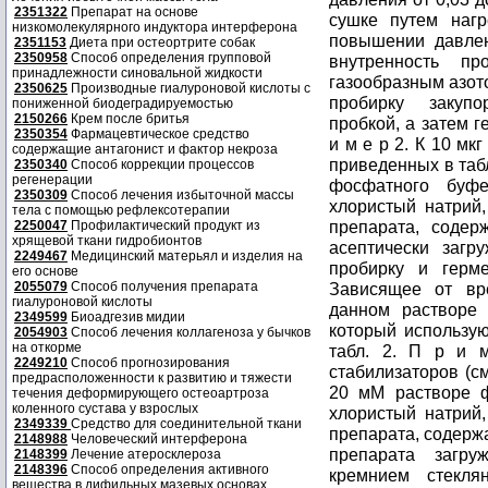
2351322
Препарат на основе
сушке путем наг
низкомолекулярного индуктора интерферона
повышении давлени
2351153
Диета при остеортрите собак
2350958
Способ определения групповой
внутренность п
принадлежности синовальной жидкости
газообразным азот
2350625
Производные гиалуроновой кислоты с
пробирку закуп
пониженной биодеградируемостью
2150266
Крем после бритья
пробкой, а затем 
2350354
Фармацевтическое средство
и м е р 2. К 10 мк
содержащие антагонист и фактор некроза
приведенных в табл
2350340
Способ коррекции процессов
регенерации
фосфатного буф
2350309
Способ лечения избыточной массы
хлористый натрий,
тела с помощью рефлексотерапии
препарата, соде
2250047
Профилактический продукт из
хрящевой ткани гидробионтов
асептически загр
2249467
Медицинский матерьял и изделия на
пробирку и герм
его основе
2055079
Способ получения препарата
Зависящее от вр
гиалуроновой кислоты
данном растворе
2349599
Биоадгезив мидии
который использую
2054903
Способ лечения коллагеноза у бычков
на откорме
табл. 2. П р и 
2249210
Способ прогнозирования
стабилизаторов (см
предрасположенности к развитию и тяжести
20 мМ растворе 
течения деформирующего остеоартроза
коленного сустава у взрослых
хлористый натрий,
2349339
Средство для соединительной ткани
препарата, содерж
2148988
Человеческий интерферона
препарата загру
2148399
Лечение атеросклероза
2148396
Способ определения активного
кремнием стекл
вещества в дифильных мазевых основах