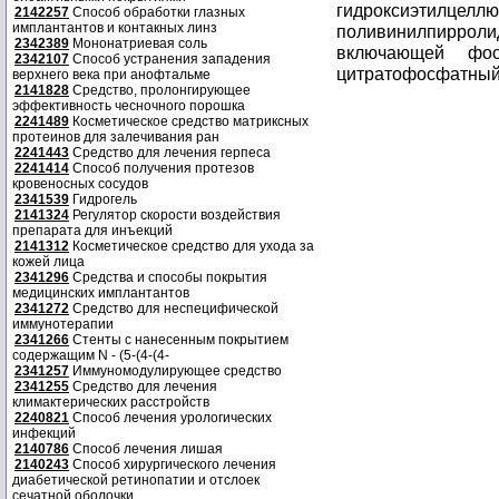
гидроксиэтил
2142257
Способ обработки глазных
имплантантов и контакных линз
поливинилпирроли
2342389
Мононатриевая соль
включающей фо
2342107
Способ устранения западения
цитратофосфатный
верхнего века при анофтальме
2141828
Средство, пролонгирующее
эффективность чесночного порошка
2241489
Косметическое средство матриксных
протеинов для залечивания ран
2241443
Средство для лечения герпеса
2241414
Способ получения протезов
кровеносных сосудов
2341539
Гидрогель
2141324
Регулятор скорости воздействия
препарата для инъекций
2141312
Косметическое средство для ухода за
кожей лица
2341296
Средства и способы покрытия
медицинских имплантантов
2341272
Средство для неспецифической
иммунотерапии
2341266
Стенты с нанесенным покрытием
содержащим N - (5-(4-(4-
2341257
Иммуномодулирующее средство
2341255
Средство для лечения
климактерических расстройств
2240821
Способ лечения урологических
инфекций
2140786
Способ лечения лишая
2140243
Способ хирургического лечения
диабетической ретинопатии и отслоек
сечатной оболочки