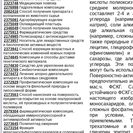
2323748
Медицинская повязка
2276998
Гидрогелевые композиции
2082416
Способ получения препарата с
коллагенном из животного сырья
2375081
Адсорбирующее изделие
2375049
Охлаждающий пластырь
2346049
Способ получения гиалурона
2275913
Фармацевтические средства
2174985
Полисахарид с антиоксидантом
2373957
Носитель для лекарственных средств
и биологически активных веществ
2373941
Способ коррекции возрастных и
патологических изменений кожных покров
2174845
Композиции и способы доставки
генетического материала
2174830
Средство для укрепления волос
2373769
Синбиотическая композиция
2274472
Лечение апорно-двигательного
аппарата и болевых синдромов
2372929
Профилактическая композиция на
основе веществ фенольной природы в
липосомной форме
2173563
Способ нанесения на поверхность
предметов покрытия на основе гиалуроновой
кислоты, её производных и полусинтетических
полимеров
2079304
фармацевтическая композиция,
обладающая иммуносупрессорной и
антимикробной активностью
2273645
Полипептид ожирения
2173154
Фракция
кератансульфатолигосахаридов и содержащий