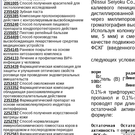
(Nissui Seiyoku Co.
2061005
Способ получения красителей для
калиевого пениц
гистологических исследований
2355420
Зубная паста
дистиллированно
2355385
Композиции пролонгированного
через миллипоров
действия с контролируемым высвобождением
громатография вы
2355240
Способ получения пищевого
препарата хондропротекторного действия
Используя колонк
2155057
Пихтово репейный бальзам
мм, 5 мкм) и сме
2354409
Способ производства
высвобождающих лекарственные средчтва
качестве подвижно
медицинских устройств
ФСКГ (введенного
2254145
Раневое покрытие на основе
коллаген-хитозанового комплекса
2254133
Лечение и профилактика ВИЧ-
следующих услови
инфекции у человека
2253439
Фармацевтическая композиция для
защиты и улучшения оптических свойств
роговици при проведении эндовитреальных
тель (В) Г
вмешательств
2253437
Способ омоложения кожи
2153352
Фармацевтическая композиция
0,1%-я трифторукс
обладающая ранозаживляющим и
противовоспалительным действием
пропанол и 0,1%-
2353354
Фармацевтический препарат на
проводят при дли
основе низкомолекулярного индуктора
остаточной акт
интерферона
2252787
Способ получения искусственной
формуле:
матрицы кожи
2252767
Способ нормализации
иммунобиохимического гомеостаза коров в
=
предродовом и послеродовом периодах
2352583
Фармацевтическая композиция