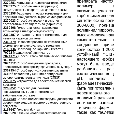
2370281
Конъюгаты гидроксиалкилкрахмал
2370275
Способ лечения (коррекции)
косметических и возрастных дефектов кожи
2370258
Фармацевтическая композиция для
парентальной доставки в форме лиофилизата
2270023
Способ экстракции и очистки
протеогликана хрящего типа (варианты)
2369408
Гемостатическая композиция,
включающая гиалуроновую кислоту
2369387
Фармацевтическая композиция для
лечения нервной системы
2369379
Нетаблитированные жевательные
формы для индивидуального введения
2169136
Производное коричной кислоты
70792
Медицинский аппликатор
20741717
Способ стабилизации аскорбиновой
кислоты
2074712
Способ получения препарата,
препятствующего преждевременной эякуляции
2367954
Способ прогнозирования развития
кожной патологии у женщин с синдромом
склерополикистозных яичников (СПКЯ)
2268075
Устройство для электрокинетической
доставки
2268052
Средство для лечения
воспалительных и дегенеративных
заболеваний суставов
2167649
Способ получения твердой дисперсии
умеренного водорастворимого лекарственного
вещества
2167647
Гель для бритья
2073520
Лечение урологических инфекций