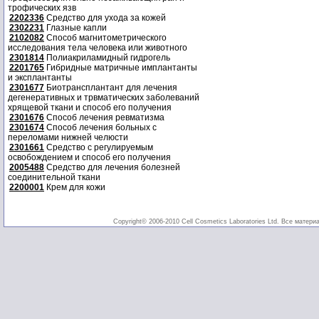
трофических язв
2202336
Средство для ухода за кожей
2302231
Глазные капли
2102082
Способ магнитометрического
исследования тела человека или животного
2301814
Полиакриламидный гидрогель
2201765
Гибридные матричные имплантанты
и эксплантанты
2301677
Биотрансплантант для лечения
дегенеративных и трвматических заболеваний
хрящевой ткани и способ его получения
2301676
Способ лечения ревматизма
2301674
Способ лечения больных с
переломами нижней челюсти
2301661
Средство с регулируемым
освобождением и способ его получения
2005488
Средство для лечения болезней
соединительной ткани
2200001
Крем для кожи
Copyright© 2006-2010 Cell Cosmetics Laboratories Ltd. Все матери