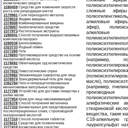
косметических средств
2280459
Средство для изменения скорости
роста или репродукции клеток
2179981
Соли переходного металла
2378010
Жидкие вакцины
2378008
Комбинированные вакцины
2378007
Анаболическое средство
2377973
Растительные экстракты
2280041
Способ получения водорастворимых
комплексов гиалурил
2280038
Биополимеры
2323733
Йодный обмен
2377260
Гель
2178693
Противовирусное средство на основе
гиалуроновой кислоты
2178692
Облегчающие зуд косметическое
средство
2377022
Гемостатические спреи
2376982
Увлажняющая сыворотка для лица
2376974
Трансдермальный гель для лица
2362784
Гипо-и гиперацетилированные
менингокковые капсульные сахариды
2177789
Устройство для доставки лекарства к
шейке матки
2277954
Крем для лица омолаживающий
2376378
Способ получения метионина
2177332
Биоматериал для предотвращения
послеоперационных спаек, с производной
гиалуроновой кислотой
2177310
Способ получения таблеток
2376011
Средство для позвоночника
2277410
Косметическое средство