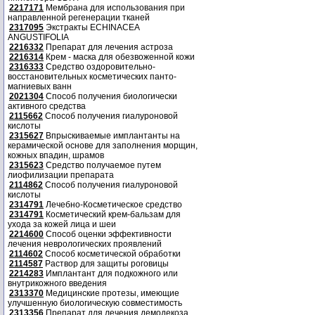
2217171
Мембрана для использования при
направленной регенерации тканей
2317095
Экстракты ECHINACEA
ANGUSTIFOLIA
2216332
Препарат для лечения астроза
2216314
Крем - маска для обезвоженной кожи
2316333
Средство оздоровительно-
восстановительных косметических панто-
магниевых ванн
2021304
Способ получения биологически
активного средства
2115662
Способ получения гиалуроновой
кислоты
2315627
Впрыскиваемые имплантанты на
керамической основе для заполнения морщин,
кожных впадин, шрамов
2315623
Средство получаемое путем
лиофилизации препарата
2114862
Способ получения гиалуроновой
кислоты
2314791
Лечебно-Косметическое средство
2314791
Косметический крем-бальзам для
ухода за кожей лица и шеи
2214600
Способ оценки эффективности
лечения неврологических проявлений
2114602
Способ косметической обработки
2114587
Раствор для защиты роговицы
2214283
Имплантант для подкожного или
внутрикожного введения
2313370
Медицинские протезы, имеющие
улучшенную биологическую совместимость
2313356
Препарат для лечения демодекоза