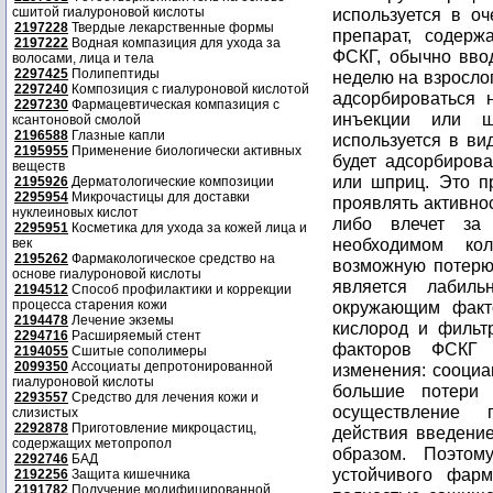
сшитой гиалуроновой кислоты
2197228
Твердые лекарственные формы
2197222
Водная компазиция для ухода за
волосами, лица и тела
2297425
Полипептиды
2297240
Композиция с гиалуроновой кислотой
2297230
Фармацевтическая компазиция с
ксантоновой смолой
2196588
Глазные капли
2195955
Применение биологически активных
веществ
2195926
Дерматологические композиции
2295954
Микрочастицы для доставки
нуклеиновых кислот
2295951
Косметика для ухода за кожей лица и
век
2195262
Фармакологическое средство на
основе гиалуроновой кислоты
2194512
Способ профилактики и коррекции
процесса старения кожи
2194478
Лечение экземы
2294716
Расширяемый стент
2194055
Сшитые сополимеры
2099350
Ассоциаты депротонированной
гиалуроновой кислоты
2293557
Средство для лечения кожи и
слизистых
2292878
Приготовление микроцастиц,
содержащих метопропол
2292746
БАД
2192256
Защита кишечника
2191782
Получение модифицированной