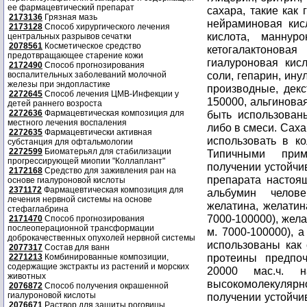
ее фармацевтический препарат
2173136
Грязная мазь
2173128
Способ хирургического лечения
центральных разрывов сечатки
2078561
Косметическое средство
предотвращающее старение кожи
2172490
Способ прогнозирования
воспалительных заболеваний молочной
железы при эндопластике
2272645
Способ лечения ЦМВ-Инфекции у
детей раннего возроста
2272636
Фармацевтическая композиция для
местного лечения воспаления
2272635
Фармацевтически активная
субстанция для офтальмологии
2272599
Биоматерьял для стабилизации
прогрессирующей миопии "Коллаплант"
2172168
Средство для заживления ран на
основе гиалуроновой кислоты
2371172
Фармацевтическая композиция для
лечения нервной системы на основе
стефаглабрина
2171470
Способ прогнозирования
послеоперационной трансформации
доброкачественных опухолей нервной системы
2077317
Состав для ванн
2271213
Комбинированные композиции,
содержащие экстракты из растений и морских
животных
2076872
Способ получения окрашенной
гиалуроновой кислоты
2076671
Раствор для защиты роговицы