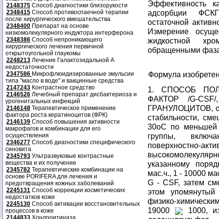
Эффективность к
2148375
Способ диагностики близорукости
адсорбции ФСКГ
2348415
Способ противоспаечной терапии
после хирургического вмешательства
остаточной активн
2348400
Препарат на основе
Измерение осуще
низкомолекулярного индуктора интерферона
2348386
Способ непроникающего
жидкостной хро
хирургического лечения первичной
обращенными фазам
открытоугольной глаукомы
2248213
Лечение Галактозидальной А
недостаточности
Формула изобрете
2347586
Микрофлюидизированные эмульсии
типа "масло в воде" и вакцинные средства
2147243
Контрастное средство
1. СПОСОБ ПО
2146526
Лечебный препарат дисбактериоза и
ФАКТОР /G-CS
урогенитальных инфекций
ГРАНУЛОЦИТОВ, от
2146148
Терапевтическое применение
фактора роста кератиноцитов (ФРК)
стабильности, см
2146139
Способ повышения активности
30oС по меньшей
макрофагов и комбинации для его
группы, включ
осуществления
2346277
Способ диагностики специфического
поверхностно-а
синовита
высокомолекуля
2345793
Ультразвуковые контрастные
вещества и их получение
указанному поряд
2345782
Терапевтические комбинации на
мас.ч., 1 - 10000 мас
основе PORIFERA для лечения и
G - CSF, затем см
предотвращения кожных заболеваний
2245131
Способ коррекции косметических
этом упомянутый
недостатков кожи
физико-химическим
2245130
Способ активации восстановительных
19000
1000, из
процессов в коже
2144833
Хондроитиназа