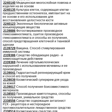
2240140
Медицинская многослойная повязка и
изделия на ее основе
2240135
Культура клеток, содержащая клетки -
предшественники остеонегеза, имплантант на
ее основе и его использование для
восстановления целостности кости
2240123
Экзогенные биологически активные
коньюгирующие вещества
2139886
Фотоотвержаемое производное
гликозаминогликата, сшитое производное
гликозаминогликата и способы их получения,
способ предотвращения клеточной и тканевой
адгезии
2139729
Вакцина. Способ стимулирования
иммунной системы
2339386
Средство обладающее радио - и
химиозащитным действием
2339369
Лечение офтальмологических
нарушений с использованием мочевины и ее
производных
2139041
Гидратантный регенерирующий крем
и способ его получения
2139039
Косметический суперкрем для ухода
за кожей
2139017
Способ получения боисовместимого
материала
2138503
Производные камптотецина, способы
их получения, уникальное средство
2338556
Средство содержащие антагонист
Р2Х - рецептора и нестероидное
противоспалительное лекарственное средство
2338514
Косметическое средство для