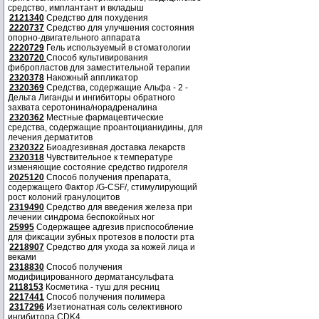
средство, имплантант и вкладыш
2121340
Средство для похудения
2220737
Средство для улучшения состояния
опорно-двигательного аппарата
2220729
Гель используемый в стоматологии
2320720
Способ культивирования
фибропластов для заместительной терапии
2320378
Накожный аппликатор
2320369
Средства, содержащие Альфа - 2 -
Дельта Лиганды и ингибиторы обратного
захвата серотонина/норадреналина
2320362
Местные фармацевтические
средства, содержащие проантоцианидины, для
лечения дерматитов
2320322
Биоадгезивная доставка лекарств
2320318
Чувствительное к температуре
изменяющие состояние средство гидрогеля
2025120
Способ получения препарата,
содержащего Фактор /G-CSF/, стимулирующий
рост колоний гранулоцитов
2319490
Средство для введения железа при
лечении синдрома беспокойных ног
25995
Содержащее адгезив приспособление
для фиксации зубных протезов в полости рта
2218907
Средство для ухода за кожей лица и
веками
2318830
Способ получения
модифицированного дерматансульфата
2118153
Косметика - туш для ресниц
2217441
Способ получения полимера
2317296
Изетионатная соль селективного
ингибитора CDK4