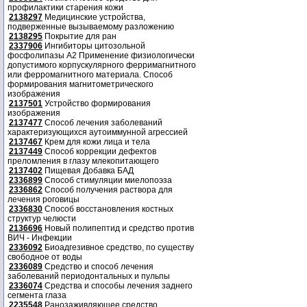
профилактики старения кожи
2138297
Медицинские устройства,
подверженные вызываемому разложению
2138295
Покрытие для ран
2337906
Ингибиторы цитозольной
фосфолипазы А2 Применение физиологически
допустимого корпускулярного ферримагнитного
или ферромагнитного материала. Способ
формирования магнитометрического
изображения
2137501
Устройство формирования
изображения
2137477
Способ лечения заболеваний
характеризующихся аутоиммунной агрессией
2137467
Крем для кожи лица и тела
2137449
Способ коррекции дефектов
преломления в глазу млекопитающего
2137402
Пищевая Добавка БАД
2336899
Способ стимуляции миелопоэза
2336862
Способ получения раствора для
лечения роговицы
2336830
Способ восстановления костных
структур челюсти
2136696
Новый полипептид и средство против
ВИЧ - Инфекции
2336092
Биоадгезивное средство, по существу
свободное от воды
2336089
Средство и способ лечения
заболеваний периодонтальных и пульпы
2336074
Средства и способы лечения заднего
сегмента глаза
2235548
Ранозаживляющее средство