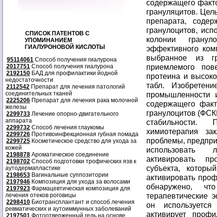
СПИСОК ПАТЕНТОВ С
УПОМИНАНИЕМ
ГИАЛУРОНОВОЙ КИСЛОТЫ
95114061
Способ получения гиалурона
2017751
Способ получения гиалурона
2192150
БАД для профилактики йодной
недостаточности
2112542
Препарат для лечения патологий
соединительных тканей
2225206
Препарат для лечения рака молочной
железы
2299733
Лечение опорно-двигательного
аппарата
2299732
Способ лечения глаукомы
2299726
Противоинфекционная губная помада
2299725
Косметическое средство для ухода за
кожей
2198878
Ароматическое соединение
2198702
Способ подготовки трофических язв к
аутодермапластике
2198653
Вагинальные суппозитории
2197946
Композиция для ухода за волосами
2197923
Фармацевтическая композиция для
лечения отеков роговицы
2298410
Биотрансплантант и способ лечения
ревматических и аутоиммунных заболеваний
2197501
Фотоотверженный гель на основе