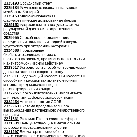
2325193
Сосудистый стент
2325184
Улучшенные везикулы наружной
мембраны бактерий
2325153
Многокомпонентная
фармацевтическая дозированная форма
2325152
Удерживаемая в желудке система
регулируемой доставки лекарственного
средства
2029955
Способ предоперационного
определения помутнения задней капсулы
хрусталика при экстракции катаракты
2324688
Производные
бисбензизоселеназолонила с
противоопухолевым, противовоспалительным
и антитромбоническим действием
2323017
Устройство и способ контролируемый
доставки активных веществ в кожу
2323011
Содержащий Коллаген I и Коллаген II
способный к рассасыванию внеклеточный
матрикс, предназначенный для
реконструирования хряща
2322955
Способ изготовления имплантанта
для пластики дефектов хрящевой ткани
2322454
Антитело против CCR5
2322263
Система продолжительного
высвобождения растворимого лекарственного
средства
2221561
Витамин Е и его сложные эфиры
2321634
Гены участвующие в метаболизме
углерода и продуцировании энергии
2321597
Биоматерьял, способ его
приготовления и его применение, медицинское