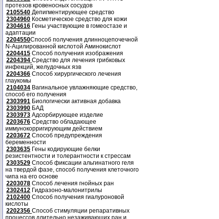
протезов кровеносных сосудов
2105540
Депигментирующее средство
2304960
Косметическое средство для кожи
2304616
Гены участвующие в гомеостазе и
адаптации
2204550
Способ получения длинноцепочечной
N-Ацилированной кислотой Аминокислот
2204415
Способ получения изображения
2204394
Средство для лечения грибковых
инфекций, желудочных язв
2204366
Способ хирургического лечения
глаукомы
2104034
Вагинальное увлажняющие средство,
способ его получения
2303991
Биологически активная добавка
2303990
БАД
2303973
Адсорбирующее изделие
2203676
Средство обладающее
иммунокорригирующим действием
2203672
Способ предупреждения
беременности
2303635
Гены кодирующие белки
резистентности и толерантности к стрессам
2303529
Способ фиксации альгинатного геля
на твердой фазе, способ получения клеточного
чипа на его основе
2203078
Способ лечения гнойных ран
2302412
Гидразоно-малонитрилы
2102400
Способ получения гиалуроновой
кислоты
2202356
Способ стимуляции репаративных
процессов длительно незаживающих ран и