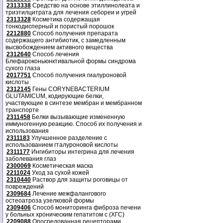
2313338
Средство на основе этиллинолеата и
триэтилцитрата для лечения себореи и угрей
2313328
Косметика содержащая
тонкодисперный и пористый порошок
2212880
Способ получения препарата
содержащего антибиотик, с замедленным
высвобождением активного вещества
2312640
Способ лечения
Блефароконьюнктивальной формы синдрома
сухого глаза
2017751
Способ получения гиалуроновой
кислоты
2312145
Гены CORYNEBACTERIUM
GLUTAMICUM, кодирующие белки,
участвующие в синтезе мембран и мембранном
транспорте
2311458
Белки вызывающие измененную
иммуногенную реакцию. Способ их получения и
использования
2311183
Улучшенное разделение с
использованием гталуроновой кислоты
2311177
Ингибиторы интегрина для лечения
заболевания глаз
2300069
Косметическая маска
2211024
Уход за сухой кожей
2310440
Раствор для защиты роговицы от
повреждений
2309684
Лечение межфалангового
остеоатроза узелковой формы
2309406
Способ мониторинга фиброза печени
у больных хроническим гепатитом с (ХГС)
2209088
Опосредованная рецепторами