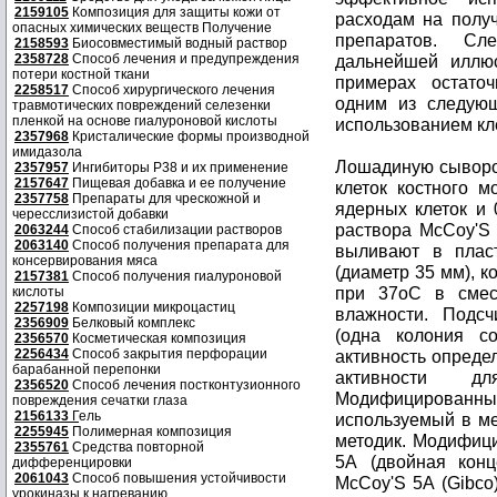
2159105
Композиция для защиты кожи от
опасных химических веществ Получение
2158593
Биосовместимый водный раствор
2358728
Способ лечения и предупреждения
потери костной ткани
2258517
Способ хирургического лечения
травмотических повреждений селезенки
пленкой на основе гиалуроновой кислоты
2357968
Кристалические формы производной
имидазола
Лошадиную сыворотк
2357957
Ингибиторы P38 и их применение
2157647
Пищевая добавка и ее получение
клеток костного м
2357758
Препараты для чрескожной и
ядерных клеток и 
чересслизистой добавки
раствора МсСоy'S 
2063244
Способ стабилизации растворов
2063140
Способ получения препарата для
выливают в плас
консервирования мяса
(диаметр 35 мм), к
2157381
Способ получения гиалуроновой
при 37оС в сме
кислоты
2257198
Композиции микроцастиц
влажности. Подс
2356909
Белковый комплекс
(одна колония с
2356570
Косметическая композиция
2256434
Способ закрытия перфорации
активность определ
барабанной перепонки
активности д
2356520
Способ лечения постконтузионного
Модифицированны
повреждения сечатки глаза
2156133
Г
ель
используемый в ме
2255945
Полимерная композиция
методик. Модифиц
2355761
Средства повторной
5А (двойная конц
дифференцировки
2061043
Способ повышения устойчивости
МсСоy'S 5А (Gibco
урокиназы к нагреванию