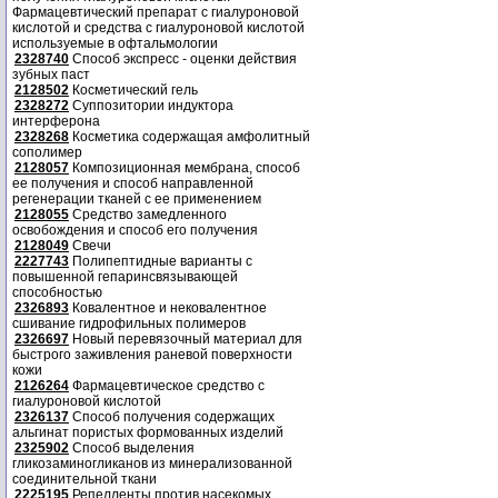
Фармацевтический препарат с гиалуроновой
кислотой и средства с гиалуроновой кислотой
используемые в офтальмологии
2328740
Способ экспресс - оценки действия
зубных паст
2128502
Косметический гель
2328272
Суппозитории индуктора
интерферона
2328268
Косметика содержащая амфолитный
сополимер
2128057
Композиционная мембрана, способ
ее получения и способ направленной
регенерации тканей с ее применением
2128055
Средство замедленного
освобождения и способ его получения
2128049
Свечи
2227743
Полипептидные варианты с
повышенной гепаринсвязывающей
способностью
2326893
Ковалентное и нековалентное
сшивание гидрофильных полимеров
2326697
Новый перевязочный материал для
быстрого заживления раневой поверхности
кожи
2126264
Фармацевтическое средство с
гиалуроновой кислотой
2326137
Способ получения содержащих
альгинат пористых формованных изделий
2325902
Способ выделения
гликозаминогликанов из минерализованной
соединительной ткани
2225195
Репелленты против насекомых