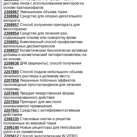
доставка генов с использованием векторов на
основе бактериофагов
2308967
Уменьшение объема ткани
2308962
Средство для опорно-дигательного
аппарата
2308957
Способ получения препарата для
мезотерапии
2308954
Средство для лечения ран,
содержащее плазму или сыворотку крови
2308951
Комплексный способ профилактики
вагинальных дисбактериозов
2308937
Косметическая биологически активная
добавка и косметический литофитокомплекс на
ее основе
2208638
ДНК (варианты), способ получения
белка
2207885
Способ подачи небольшого объема
лечебного раствора к целевому месту
2207858
Лишенные побочных эффектов
производные простагландинов для лечения
глаукомы
2207845
Твердая лекарственная форма
пролонгированного действия
2207844
Препарат для местного
неинвазивного применения
2207841
Средства с антиферментативным
действием
2306335
Стволовые клетки и решетки
полученные из жировой ткани
2306140
Новые рецепторы для Helicobacter
pylori и их применение
2205612
Способ эндотелизации IN VITRO