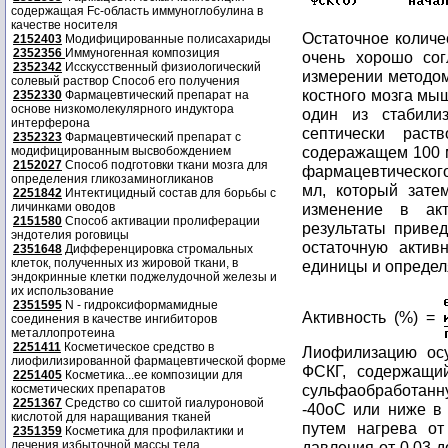
содержащая Fc-область иммуноглобулина в
качестве носителя
Остаточное количе
2152403
Модифицированные полисахариды
2352356
Иммуногенная композиция
очень хорошо сог
2352342
Исскусственный физиологический
измерении методом 
солевый раствор Способ его получения
костного мозга мыш
2352330
Фармацевтический препарат на
основе низкомолекулярного индуктора
один из стабили
интерферона
септически рас
2352323
Фармацевтический препарат с
содеражащем 100 м
модифицированным высвобождением
2152027
Способ подготовки ткани мозга для
фармацевтического
определения гликозаминогликанов
мл, который зате
2251842
Интектицидный состав для борьбы с
личинками оводов
изменение в ак
2151580
Способ активации пролиферации
результаты привед
эндотелия роговицы
остаточную актив
2351648
Дифференцировка стромальных
клеток, полученных из жировой ткани, в
единицы и определ
эндокринные клетки поджелудочной железы и
их использование
2351595
N - гидроксиформамидные
Активность (%) =
соединения в качестве ингибиторов
металлопротеина
2251411
Косметическое средство в
Лиофилизацию ос
лиофилизированной фармацевтической форме
ФСКГ, содержащи
2251405
Косметика...ее композиции для
сульфаобработанну
косметических препаратов
2251367
Средство со сшитой гиалуроновой
-40оС или ниже в 
кислотой для наращивания тканей
путем нагрева о
2351359
Косметика для профилактики и
лечения избыточной массы тела
давления от 0,03 д