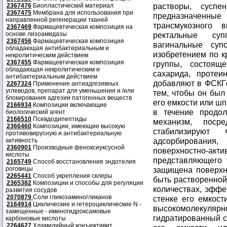
2367476
Биопластический материал
2367475
Мембрана для использования при
направленной регенерации тканей
2367469
Фармацевтическая композиция на
основе лизоамидазы
2367456
Фармацевтическая композиция
обладающая антибактериальным и
некролитическим действием
2367455
Фармацевтическая композиция
обладающая некролитическим и
антибактериальным действием
2267324
Применение антиадгезивных
углеводов, препарат для уменьшения и /или
блокирования адгезии патогенных веществ
2166934
Композиции включающие
биологический агент
2166510
Псевдодипептиды
2366460
Композиции, имеющие высокую
противовирусную и антибактериальную
активность
2360901
Производные феноксиуксусной
кислоты
2165749
Способ восстановления эндотелия
роговицы
2265441
Способ укрепления склеры
2365382
Композиции и способы для регуляции
развития сосудов
2070879
Соли гликозаминогликанов
2164914
Циклические и гетероциклические N -
замещенные - иминогидроксамовые
карбоновые кислоты
2264627
Хламидийный конъюктивит