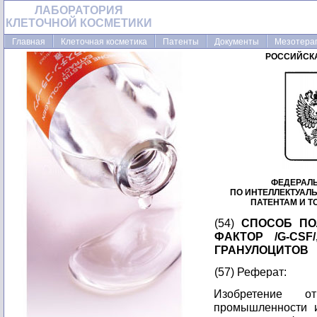
ЛАБОРАТОРИЯ
КЛЕТОЧНОЙ КОСМЕТИКИ
Главная
Клеточная косметика
Патенты
Документы
Мезотера
РОССИЙСК
ФЕДЕРАЛ
ПО ИНТЕЛЛЕКТУАЛ
ПАТЕНТАМ И 
(54)
СПОСОБ ПО
ФАКТОР /G-CS
ГРАНУЛОЦИТОВ
(57) Реферат:
Изобретение относится к химико-фармацевтической промышленности и касается способа получения препарата, содержащего фактор (G - CSF), стимулирующего рост колоний грануляцитов. Цель - повышение стабильности. При получении препарата, содержащего фактор, стимулирующий колонии гранулоцитов, используется, кроме фактора, стимулирующего колонии гранулоцитов, присутствующего в качестве эффективного компонента, по крайней мере одно вещество, выбранное из группы, состоящей из фармацевтически приемлемого поверхностно-активного вещества, сахарида, протеина и высокомолекулярного соединения. 1 з. п. ф-лы, 3 табл. Изобретение относится к химико-фармацевтической промышленности и касается способа получения препарата, содержащего фактор (G-CSF), стимулирующий рост колоний гранулоцитов (ФСКГ). Целью изобретения является повышение стабильности. Практируемая в настоящее время химиотерапия заключает в себе различные неизбежные проблемы, предпринимаются интенсивные усилия с тем, чтобы использовать лекарственное вещество, способное активировать профилактические функции хозяина или субъекта, который заражен. ФСКГ проявляет способность активировать профилактические функции хозяина, кроме того, обнаружено, что ФСКГ показывает более высокие терапевтические эффекты в клинических применениях, если он используется в комбинации с веществом, которое активирует профилактические возможности хозяина. ФСКГ используется в очень малом количестве, фармацевтический препарат, содержащий 0,1-500 мкг (предпочтительно 5-50) ФСКГ, обычно вводят с интенсивностью дозировки 1-7 раз в неделю на взрослого пациента. Однако ФСКГ имеет склонность адсорбироваться на стенке емкости, например ампула для инъекции или шприц. Следовательно, если лекарство используется в виде инъекции в виде водного раствора, оно будет адсорбироваться на стенке емкости, например ампула или шприц. Это приводит к неспособности ФСКГ полностью проявлять активность в качестве фармацевтического средства либо влечет за собой введение ФСКГ в более чем необходимом количестве, принимая во внимание его возможную потерю вследствие адсорбции. Кроме того, ФСКГ является лабильным и чрезвычайно восприимчивым к окружающим факторам, например температура, влажность, кислород и фильтрафиолетовые лучи. Под действием таких факторов ФСКГ испытывает физические и химические изменения: сооциация, полимеризация и окисление - и терпит большие потери в активности. Эти явления затрудняет осуществление полного выполнения терапевтического действия введением очень малого количества ФСКГ строгим образом. Поэтому существует необходимость разработки устойчивого фармацевтического препарата ФСКГ, который полностью защищен от потери активности его эффективного компонента. Это является основной целью изобретения, которое предлагает устойчивый фармацевтический препарат ФСКГ. В способе приведены интенсивные исследования с целью повышения устойчивости ФСКГ. Цель может быть эффективно достигнута при помощи прибавления фармацевтически приемлемого