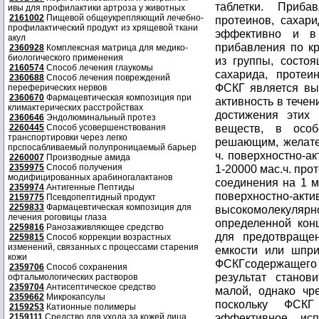
ивы для профилактики артроза у животных
2161002
Пищевой общеукрепляющий лечебно-
профилактический продукт из хрящевой ткани
акул
2360928
Комплексная матрица для медико-
биологического применения
2160574
Способ лечения глаукомы
2360688
Способ лечения повреждений
переферических нервов
2360670
Фармацевтическая композиция при
климактерических расстройствах
2360646
Эндолюминальный протез
2260445
Способ усовершенствования
транспортировки через легко
прспосабливаемый полупроницаемый барьер
2260007
Производные амида
2359975
Способ получения
модифицированных арабиногалактанов
2359974
Антигенные Пептиды
2159775
Псевдопептидный продукт
2259833
Фармацевтическая композиция для
лечения роговицы глаза
2259816
Ранозаживляющее средство
2259815
Способ коррекции возрастных
изменений, связанных с процессами старения
кожи
2359706
Способ сохранения
офтальмологических растворов
2359704
Антисептическое средство
2359662
Микрокапсулы
2159253
Катионные полимеры
2159111
Средство для ухода за кожей лица