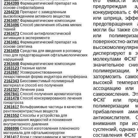
2364399
Фармацевтический препарат на
основе стефаглабрина
2264230
Препарат с замедленным
высвобождением активного вещества
2363497
Фармацевтические композиции
2363496
Способ увеличения объема мягких
тканей
2363473
Способ антифлогистической
активации в эксперементе
2363461
Фармацевтический препарат на
основе сигетина
2363459
Средства для введения в роговицу
глаз для предотвращения офтальмологических
нарушений
2363448
Фармацевтические композиции
2163123
Глазные капли
2162687
Усовершенствованнная
лекарственная форма индуктора интерферана
2162343
Биосовместимый полимерный
материал и способ его получения
2162327
Лечение рака
2067841
Способ получения ароматизатора
2161478
Способ консервированого лечения
гонартроза
2361617
Вольфрамовые частицы в качестве
рентгеноконтрастных веществ
2361552
Способы и устройства для
дренирования жидкостей и понижения
внутриглазного давления
2066996
Способ изготовления пленочного
материала для офтальмохирургии
2361417
Корм с глюкозамином и экстрактом