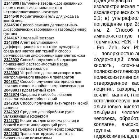
додецилсульфат
2344809
Получение твердых дозированных
изоэлектрическая 
форм с использованием сшитого
изоэлектрических то
нетермопластичного носителя
2244540
Косметический гель для ухода за
0,1; в) ультрафи
кожей лица
поглощение при 2
2244536
Способ лечения дегенеративно-
нм. 2. Способ 
дистрофических заболеваний тазобедренного
сустава
аминокислотную 
2344167
Хмелевый экстракт
терминала: H2N - ThZ
2143884
Агент регулирования
дифференциации клеток кожи, культурная
- Fro - Zeh - Ser - P
среда для клеток или тканей и способ
-, поверхностно
регулирования дифференциации клеток кожи
содержащей сло
2343932
Способ получения обладающих
пониженной растворимостью в воде
кислоты, слож
пленночных материалов
полиоксиэтилен
2343903
Устройство доставки лекарств для
полиоксиэтиленпо
контролируемого введения препаратов
2048817
Способ получения материала для
отвержденное ка
лечения ожогов и гнойно - некронических ран
лецитин, сахарид
2048803
Гидратантный крем
ксилит, маннит, гл
2242974
Средства и способы лечения
воспалительных заболнваний
кетогликолевую кис
2142816
Способ получения антигерпетической
альгиновую кисло
вакцины
альбумин челове
2342923
Средство для обработки рук с
увлажняющим эффектом
человека, обрабо
2142781
Косметика для макияжа ресниц и
коллаген, высок
бровей и агент ингирирующий рост
микроорганизмов в косметических средствах
группы, включ
2242251
Трансплантируемые стенты с
гидроксиметилцел
биоактивными покрытиями