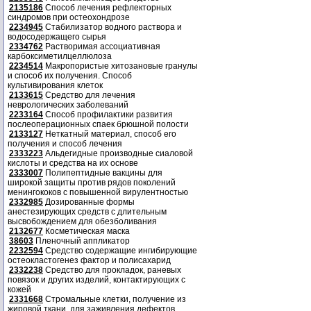
2135186
Способ лечения рефлекторных
синдромов при остеохондрозе
2234945
Стабилизатор водного раствора и
водосодержащего сырья
2334762
Растворимая ассоциативная
карбоксиметилцеллюлоза
2234514
Макропористые хитозановые гранулы
и способ их получения. Способ
культивирования клеток
2133615
Средство для лечения
неврологических заболеваний
2233164
Способ профилактики развития
послеоперационных спаек брюшной полости
2133127
Неткатный материал, способ его
получения и способ лечения
2333223
Альдегидные производные сиаловой
кислоты и средства на их основе
2333007
Полипептидные вакцины для
широкой защиты против рядов поколений
менингококов с повышенной вирулентностью
2332985
Дозированные формы
анестезирующих средств с длительным
высвобождением для обезболивания
2132677
Косметическая маска
38603
Пленочный аппликатор
2232594
Средство содержащие ингибирующие
остеокластогенез фактор и полисахарид
2332238
Средство для прокладок, раневых
повязок и других изделий, контактирующих с
кожей
2331668
Стромальные клетки, получение из
жировой ткани, для заживления дефектов