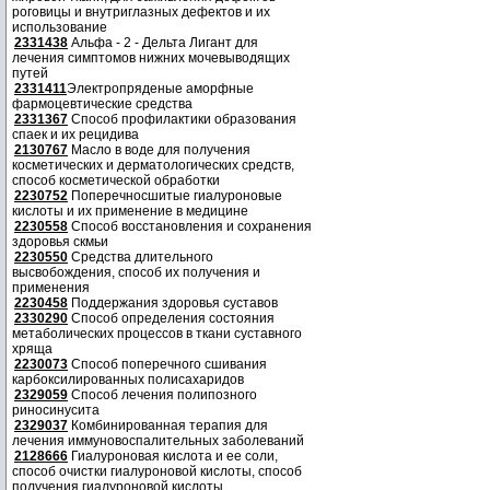
роговицы и внутриглазных дефектов и их
использование
2331438
Альфа - 2 - Дельта Лигант для
лечения симптомов нижних мочевыводящих
путей
2331411
Электропряденые аморфные
фармоцевтические средства
2331367
Способ профилактики образования
спаек и их рецидива
2130767
Масло в воде для получения
косметических и дерматологических средств,
способ косметической обработки
2230752
Поперечносшитые гиалуроновые
кислоты и их применение в медицине
2230558
Способ восстановления и сохранения
здоровья скмьи
2230550
Средства длительного
высвобождения, способ их получения и
применения
2230458
Поддержания здоровья суставов
2330290
Способ определения состояния
метаболических процессов в ткани суставного
хряща
2230073
Способ поперечного сшивания
карбоксилированных полисахаридов
2329059
Способ лечения полипозного
риносинусита
2329037
Комбинированная терапия для
лечения иммуновоспалительных заболеваний
2128666
Гиалуроновая кислота и ее соли,
способ очистки гиалуроновой кислоты, способ
получения гиалуроновой кислоты.