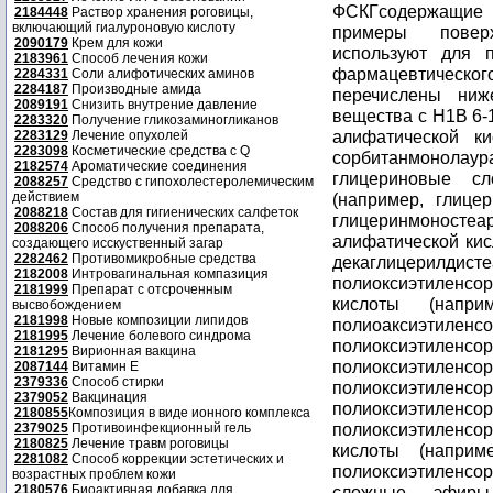
2184448
Раствор хранения роговицы,
включающий гиалуроновую кислоту
2090179
Крем для кожи
2183961
Способ лечения кожи
2284331
Соли алифотических аминов
2284187
Производные амида
2089191
Снизить внутрение давление
2283320
Получение гликозаминогликанов
2283129
Лечение опухолей
2283098
Косметические средства с Q
2182574
Ароматические соединения
2088257
Средство с гипохолестеролемическим
действием
2088218
Состав для гигиенических салфеток
2088206
Способ получения препарата,
создающего исскуственный загар
2282462
Противомикробные средства
2182008
Интровагинальная компазиция
2181999
Препарат с отсроченным
высвобождением
2181998
Новые композиции липидов
2181995
Лечение болевого синдрома
2181295
Вирионная вакцина
2087144
Витамин Е
2379336
Способ стирки
2379052
Вакцинация
2180855
Композиция в виде ионного комплекса
2379025
Противоинфекционный гель
2180825
Лечение травм роговицы
2281082
Способ коррекции эстетических и
возрастных проблем кожи
2180576
Биоактивная добавка для