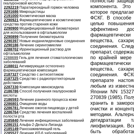
гиалуроновой кислоты
2292219
Паратиреоидный гормон человека
2291686
Микроцастицы
2191000
Косметическая маска
2290921
Фармацевтические и косметические
средства против старения кожи
2290900
Модифицированный биоматериал
для использования в офтальмологии
2290899
Получение биоматерьяла
2290397
Новые инданилиденовые соединения
2290186
Лечение сирингомиелии
2288702
Иррингационный раствор для
офтальмологии
2288699
Гель для лечения стоматологических
заболеваний
2188011
Активирующая остеогенез
фармацевтическая композиция
2187327
Средство с антисептиком
2187325
Средство с радиопротекторным
действием
2287330
Композиции миноксидила
2186786
Способ получения гиалуроновой
кислоты
2186593
Лечение раненого процесса кожи
2286801
Очищение воды
2286781
Лечение ожогов пищевода у детей
2286764
Средство лечения воспалений
полости рта
2185840
Лечение инфекционных заболеваний
2286151
Альфа-2-Дельта-Лиганда
2185149
Ранозаживляющий гель
2285527
Лечение ИЛ-6 заболеваний