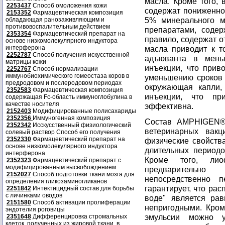
масла. Кроме того,
2253437
Способ омоложения кожи
содержат пониженно
2153352
Фармацевтическая композиция
5% минерального м
обладающая ранозаживляющим и
противовоспалительным действием
препаратами, соде
2353354
Фармацевтический препарат на
правило, содержат о
основе низкомолекулярного индуктора
интерферона
масла приводит к т
2252787
Способ получения искусственной
адъюванта в мень
матрицы кожи
инъекции, что прив
2252767
Способ нормализации
иммунобиохимического гомеостаза коров в
уменьшению сроков 
предродовом и послеродовом периодах
окружающая капли,
2352583
Фармацевтическая композиция
инъекции, что пр
содержащая Fc-область иммуноглобулина в
качестве носителя
эффективна.
2152403
Модифицированные полисахариды
2352356
Иммуногенная композиция
Состав AMPHIGEN® 
2352342
Исскусственный физиологический
ветеринарных вакц
солевый раствор Способ его получения
2352330
Фармацевтический препарат на
физические свойства
основе низкомолекулярного индуктора
длительных периодо
интерферона
Кроме того, лио
2352323
Фармацевтический препарат с
модифицированным высвобождением
предварительно
2152027
Способ подготовки ткани мозга для
непосредственно 
определения гликозаминогликанов
гарантирует, что ра
2251842
Интектицидный состав для борьбы
с личинками оводов
воде" является ра
2151580
Способ активации пролиферации
непригодными. Кром
эндотелия роговицы
эмульсии можно у
2351648
Дифференцировка стромальных
клеток, полученных из жировой ткани, в