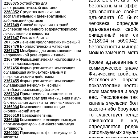
2268075
Устройство для
безопасным и эффек
электрокинетической доставки
адъювантные свойст
2268052
Средство для лечения
воспалительных и дегенеративных
адъюванта 65 было
заболеваний суставов
человека опреде
2167649
Способ получения твердой
адъювантных свойс
дисперсии умеренного водорастворимого
лекарственного вещества
очищенный или си
2167647
Гель для бритья
5718904 и 5690942
2073520
Лечение урологических инфекций
безопасности минер
2367476
Биопластический материал
2367475
Мембрана для использования при
можно заменять мет
направленной регенерации тканей
2367469
Фармацевтическая композиция на
Кроме адъювантных 
основе лизоамидазы
коммерческое знач
2367456
Фармацевтическая композиция
обладающая антибактериальным и
Физические свойства
некролитическим действием
Расслоение, обра
2367455
Фармацевтическая композиция
показателями неста
обладающая некролитическим и
антибактериальным действием
если масляная и во
2267324
Применение антиадгезивных
вес. Расслоение та
углеводов, препарат для уменьшения и /или
капель эмульсии бо
блокирования адгезии патогенных веществ
2166934
Композиции включающие
какого-либо броунов
биологический агент
то существует тенд
2166510
Псевдодипептиды
2366460
Композиции, имеющие высокую
сливаются в кру
противовирусную и антибактериальную
определяется рядо
активность
используемых эмульг
2360901
Производные феноксиуксусной
кислоты