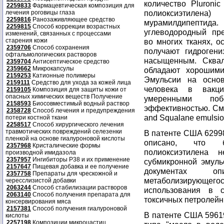
количество Pluroni
2259833
Фармацевтическая композиция для
полиоксиэтилена
лечения роговицы глаза
2259816
Ранозаживляющее средство
мурамилдипептида
2259815
Способ коррекции возрастных
углеводородный пр
изменений, связанных с процессами
старения кожи
во многих тканях, о
2359706
Способ сохранения
получают гидрогени
офтальмологических растворов
насыщенным. Сквал
2359704
Антисептическое средство
2359662
Микрокапсулы
обладают хорошими
2159253
Катионные полимеры
Эмульсии на основ
2159111
Средство для ухода за кожей лица
человека в вакци
2159105
Композиция для защиты кожи от
опасных химических веществ Получение
умеренными по
2158593
Биосовместимый водный раствор
эффективностью. См.,
2358728
Способ лечения и предупреждения
and Squalane emulsion
потери костной ткани
2258517
Способ хирургического лечения
травмотических повреждений селезенки
В патенте США 6299
пленкой на основе гиалуроновой кислоты
описано, что б
2357968
Кристалические формы
полиоксиэтилена 
производной имидазола
2357957
Ингибиторы P38 и их применение
субмикронной эмуль
2157647
Пищевая добавка и ее получение
документах опи
2357758
Препараты для чрескожной и
метаболизирующе
чересслизистой добавки
2063244
Способ стабилизации растворов
использования в 
2063140
Способ получения препарата для
токсичных петролейн
консервирования мяса
2157381
Способ получения гиалуроновой
В патенте США 5961
кислоты
2257198
Композиции микроцастиц