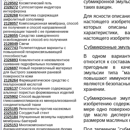
субмикронной эмульс
2128502
Косметический гель
таких вакцин.
2328272
Суппозитории индуктора
интерферона
2328268
Косметика содержащая
Для ясности описани
амфолитный сополимер
настоящего изобрет
2128057
Композиционная мембрана, способ
которых описаны
ее получения и способ направленной
регенерации тканей с ее применением
характеристики, 
2128055
Средство замедленного
настоящего изобрете
освобождения и способ его получения
2128049
Свечи
Субмикронные эмульс
2227743
Полипептидные варианты с
повышенной гепаринсвязывающей
В одном варианте
способностью
2326893
Ковалентное и нековалентное
относится к состава
сшивание гидрофильных полимеров
пригодным в каче
2326697
Новый перевязочный материал
эмульсии типа "м
для быстрого заживления раневой
поверхности кожи
повышают иммуноген
2126264
Фармацевтическое средство с
являются безопасны
гиалуроновой кислотой
2326137
Способ получения содержащих
хранении.
альгинат пористых формованных изделий
2325902
Способ выделения
Субмикронные эмул
гликозаминогликанов из минерализованной
изобретению содерж
соединительной ткани
мере одно поверхно
2225195
Репелленты против насекомых
2325193
Сосудистый стент
где масло дисперг
2325184
Улучшенные везикулы наружной
размером масляных к
мембраны бактерий
2325153
Многокомпонентная
Под термином "субм
фармацевтическая дозированная форма