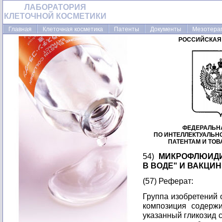
ЛАБОРАТОРИЯ
КЛЕТОЧНОЙ КОСМЕТИКИ
Главная
Клеточная косметика
Патенты
Документы
Мезотера
РОССИЙСКАЯ
ФЕДЕРАЛЬН
ПО ИНТЕЛЛЕКТУАЛЬН
ПАТЕНТАМ И ТО
54)
МИКРОФЛЮИДИ
В ВОДЕ" И ВАКЦИ
(57) Реферат:
Группа изобретений 
композиция содержи
указанный гликозид 