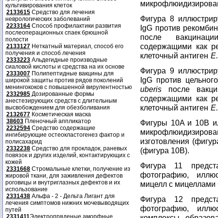
микрофлюидизированн
культивирования клеток
2133615
Средство для лечения
Фигура 8 иллюстрир
неврологических заболеваний
2233164
Способ профилактики развития
IgG против рекомби
послеоперационных спаек брюшной
после вакцинаци
полости
содержащими как ре
2133127
Неткатный материал, способ его
получения и способ лечения
клеточный антиген
E.
2333223
Альдегидные производные
сиаловой кислоты и средства на их основе
Фигура 9 иллюстрир
2333007
Полипептидные вакцины для
IgG против цельног
широкой защиты против рядов поколений
менингококов с повышенной вирулентностью
uberis
после вакцин
2332985
Дозированные формы
содержащими как ре
анестезирующих средств с длительным
клеточный антиген
E.
высвобождением для обезболивания
2132677
Косметическая маска
38603
Пленочный аппликатор
Фигуры 10A и 10B и
2232594
Средство содержащие
микрофлюидизирован
ингибирующие остеокластогенез фактор и
изготовления (фигур
полисахарид
2332238
Средство для прокладок, раневых
(фигура 10B).
повязок и других изделий, контактирующих с
кожей
Фигура 11 предста
2331668
Стромальные клетки, получение из
фотографию, иллю
жировой ткани, для заживления дефектов
роговицы и внутриглазных дефектов и их
мицелл с мицеллами 
использование
2331438
Альфа - 2 - Дельта Лигант для
Фигура 12 предста
лечения симптомов нижних мочевыводящих
фотографию, иллю
путей
2331411
Электропряденые аморфные
комплексы, образов