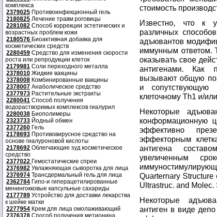
комплекса
стоимость производс
2379025
Противоинфекционный гель
2180825
Лечение травм роговицы
Известно, что к 
2281082
Способ коррекции эстетических и
различных способов
возрастных проблем кожи
2180576
Биоактивная добавка для
адъювантов модифиц
косметических средств
иммунным ответом. 
2280459
Средство для изменения скорости
оказывать свое дейс
роста или репродукции клеток
2179981
Соли переходного металла
антигенами. Как 
2378010
Жидкие вакцины
вызывают общую поз
2378008
Комбинированные вакцины
и сопутствующую 
2378007
Анаболическое средство
2377973
Растительные экстракты
клеточному Th1 и/или
2280041
Способ получения
водорастворимых комплексов гиалурил
Некоторые адъюва
2280038
Биополимеры
конформационную це
2323733
Йодный обмен
2377260
Гель
эффективно презе
2178693
Противовирусное средство на
эффекторным клетк
основе гиалуроновой кислоты
антигена состав
2178692
Облегчающие зуд косметическое
средство
увеличенным сро
2377022
Гемостатические спреи
иммуностимулирующ
2376982
Увлажняющая сыворотка для лица
2376974
Трансдермальный гель для лица
Quarternary Structure
2362784
Гипо-и гиперацетилированные
Ultrastruc. and Molec.
менингокковые капсульные сахариды
2177789
Устройство для доставки лекарства
Некоторые адъюва
к шейке матки
антиген в виде депо
2277954
Крем для лица омолаживающий
2376378
Способ получения метионина