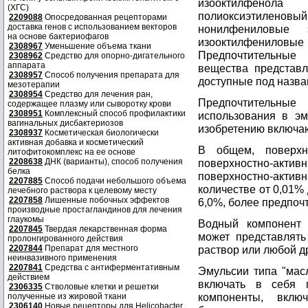
изооктилфенол
(ХГС)
полиоксиэтилен
2209088
Опосредованная рецепторами
доставка генов с использованием векторов
нонилфениловые 
на основе бактериофагов
изооктилфениловы
2308967
Уменьшение объема ткани
Предпочтительные
2308962
Средство для опорно-дигательного
аппарата
вещества представл
2308957
Способ получения препарата для
доступные под наз
мезотерапии
2308954
Средство для лечения ран,
Предпочтительны
содержащее плазму или сыворотку крови
2308951
Комплексный способ профилактики
использования в эм
вагинальных дисбактериозов
изобретению включаю
2308937
Косметическая биологически
активная добавка и косметический
В общем, поверхн
литофитокомплекс на ее основе
2208638
ДНК (варианты), способ получения
поверхностно-активн
белка
поверхностно-акти
2207885
Способ подачи небольшого объема
количестве от 0,01%
лечебного раствора к целевому месту
2207858
Лишенные побочных эффектов
6,0%, более предпочт
производные простагландинов для лечения
глаукомы
Водный компонент 
2207845
Твердая лекарственная форма
может представлять
пролонгированного действия
2207844
Препарат для местного
раствор или любой д
неинвазивного применения
2207841
Средства с антиферментативным
Эмульсии типа "мас
действием
включать в себя 
2306335
Стволовые клетки и решетки
компоненты, включ
полученные из жировой ткани
2306140
Новые рецепторы для Helicobacter