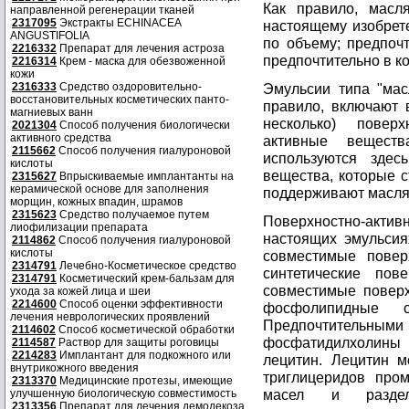
Как правило, масл
направленной регенерации тканей
2317095
Экстракты ECHINACEA
настоящему изобрет
ANGUSTIFOLIA
по объему; предпоч
2216332
Препарат для лечения астроза
предпочтительно в к
2216314
Крем - маска для обезвоженной
кожи
2316333
Средство оздоровительно-
Эмульсии типа "мас
восстановительных косметических панто-
правило, включают 
магниевых ванн
несколько) поверх
2021304
Способ получения биологически
активного средства
активные вещест
2115662
Способ получения гиалуроновой
используются здес
кислоты
вещества, которые 
2315627
Впрыскиваемые имплантанты на
керамической основе для заполнения
поддерживают масля
морщин, кожных впадин, шрамов
2315623
Средство получаемое путем
Поверхностно-актив
лиофилизации препарата
настоящих эмульсия
2114862
Способ получения гиалуроновой
кислоты
совместимые повер
2314791
Лечебно-Косметическое средство
синтетические пове
2314791
Косметический крем-бальзам для
совместимые поверх
ухода за кожей лица и шеи
2214600
Способ оценки эффективности
фосфолипидные 
лечения неврологических проявлений
Предпочтител
2114602
Способ косметической обработки
фосфатидилхолины 
2114587
Раствор для защиты роговицы
2214283
Имплантант для подкожного или
лецитин. Лецитин 
внутрикожного введения
триглицеридов про
2313370
Медицинские протезы, имеющие
масел и раздел
улучшенную биологическую совместимость
2313356
Препарат для лечения демодекоза