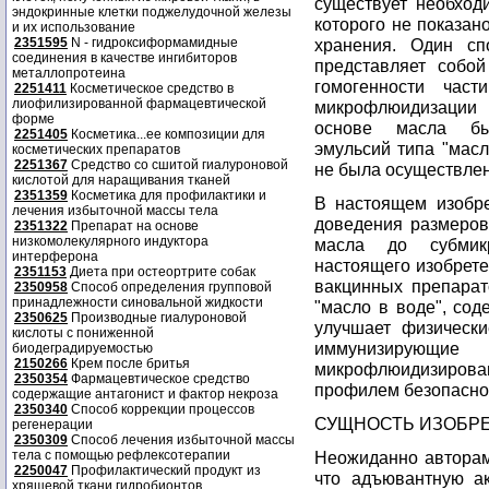
существует необход
эндокринные клетки поджелудочной железы
которого не показан
и их использование
2351595
N - гидроксиформамидные
хранения. Один сп
соединения в качестве ингибиторов
представляет собо
металлопротеина
гомогенности час
2251411
Косметическое средство в
лиофилизированной фармацевтической
микрофлюидизации 
форме
основе масла бы
2251405
Косметика...ее композиции для
эмульсий типа "мас
косметических препаратов
2251367
Средство со сшитой гиалуроновой
не была осуществлен
кислотой для наращивания тканей
2351359
Косметика для профилактики и
В настоящем изобр
лечения избыточной массы тела
доведения размеров
2351322
Препарат на основе
низкомолекулярного индуктора
масла до субмик
интерферона
настоящего изобрет
2351153
Диета при остеортрите собак
вакцинных препарат
2350958
Способ определения групповой
принадлежности синовальной жидкости
"масло в воде", со
2350625
Производные гиалуроновой
улучшает физически
кислоты с пониженной
иммунизирующ
биодеградируемостью
2150266
Крем после бритья
микрофлюидизирован
2350354
Фармацевтическое средство
профилем безопасно
содержащие антагонист и фактор некроза
2350340
Способ коррекции процессов
СУЩНОСТЬ ИЗОБР
регенерации
2350309
Способ лечения избыточной массы
тела с помощью рефлексотерапии
Неожиданно авторам
2250047
Профилактический продукт из
что адъювантную ак
хрящевой ткани гидробионтов