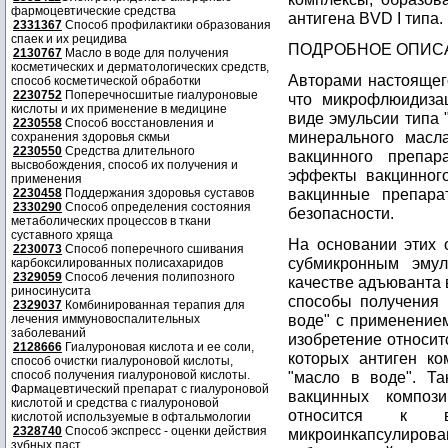
фармоцевтические средства
антигена BVD I типа.
2331367
Способ профилактики образования
спаек и их рецидива
ПОДРОБНОЕ ОПИС
2130767
Масло в воде для получения
косметических и дерматологических средств,
Авторами настоящег
способ косметической обработки
2230752
Поперечносшитые гиалуроновые
что микрофлюидиза
кислоты и их применение в медицине
виде эмульсии типа 
2230558
Способ восстановления и
минерального масла
сохранения здоровья скмьи
2230550
Средства длительного
вакцинного препар
высвобождения, способ их получения и
эффекты вакцинног
применения
вакцинные препара
2230458
Поддержания здоровья суставов
2330290
Способ определения состояния
безопасности.
метаболических процессов в ткани
суставного хряща
На основании этих 
2230073
Способ поперечного сшивания
субмикронным эмул
карбоксилированных полисахаридов
2329059
Способ лечения полипозного
качестве адъюванта 
риносинусита
способы получения 
2329037
Комбинированная терапия для
воде" с применение
лечения иммуновоспалительных
заболеваний
изобретение относи
2128666
Гиалуроновая кислота и ее соли,
которых антиген ко
способ очистки гиалуроновой кислоты,
способ получения гиалуроновой кислоты.
"масло в воде". Та
Фармацевтический препарат с гиалуроновой
вакцинных компози
кислотой и средства с гиалуроновой
относится к ва
кислотой используемые в офтальмологии
2328740
Способ экспресс - оценки действия
микроинкапсулир
зубных паст