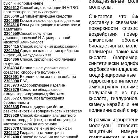
биоадгезивные мол
pylori и их применение
молекулы.
2205612
Способ эндотелизации IN VITRO
протезов кровеносных сосудов
Считается, что би
2105540
Депигментирующее средство
2304960
Косметическое средство для кожи
доставку и связыва
2304616
Гены участвующие в гомеостазе и
поверхности слизи
адаптации
воздействия повер
2204550
Способ получения
длинноцепочечной N-Ацилированной
слизистым оболо
кислотой Аминокислот
биоадгезивных моле
2204415
Способ получения изображения
2204394
Средство для лечения грибковых
полимеры, такие ка
инфекций, желудочных язв
кислота (наприм
2204366
Способ хирургического лечения
синтетически модиф
глаукомы
2104034
Вагинальное увлажняющие
карбоксиметилц
средство, способ его получения
модифициров
2303991
Биологически активная добавка
гидроксипропилм
2303990
БАД
2303973
Адсорбирующее изделие
аминогруппу полиме
2203676
Средство обладающее
получаемые из при
иммунокорригирующим действием
кислота, гиалуроно
2203672
Способ предупреждения
беременности
камедь карайи; и н
2303635
Гены кодирующие белки
поливиниловый спирт
резистентности и толерантности к стрессам
2303529
Способ фиксации альгинатного
В рамках изобретен
геля на твердой фазе, способ получения
клеточного чипа на его основе
молекулы" относит
2203078
Способ лечения гнойных ран
защитный иммун
2302412
Гидразоно-малонитрилы
компонентом в вак
2102400
Способ получения гиалуроновой