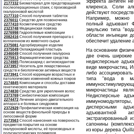
эффекта антиген не
2177332
Биоматериал для предотвращения
клиренса. Соли а
послеоперационных спаек, с производной
гиалуроновой кислотой
действуют посредств
2177310
Способ получения таблеток
Например, можно п
2376011
Средство для позвоночника
полный адъювант Ф
2277410
Косметическое средство
2323748
Медицинская повязка
эмульсию типа "вод
2276998
Гидрогелевые композиции
области инъекции д
2082416
Способ получения препарата с
обеспечит удаление 
коллагенном из животного сырья
2375081
Адсорбирующее изделие
2375049
Охлаждающий пластырь
На основании физич
2346049
Способ получения гиалурона
две очень широкие
2275913
Фармацевтические средства
недисперсные адъю
2174985
Полисахарид с антиоксидантом
2373957
Носитель для лекарственных
виде микрочастиц. И
средств и биологически активных веществ
либо ассоциировать
2373941
Способ коррекции возрастных и
типа "вода в ма
патологических изменений кожных покров
2174845
Композиции и способы доставки
иммуностимулир
генетического материала
микрочастицы явл
2174830
Средство для укрепления волос
Недисперсные адъю
2373769
Синбиотическая композиция
2274472
Лечение апорно-двигательного
иммуномодуляторы, 
аппарата и болевых синдромов
дисперсными адъю
2372929
Профилактическая композиция на
адъювантной акт
основе веществ фенольной природы в
липосомной форме
экстрагированный и
2173563
Способ нанесения на поверхность
сапонины (комплекс
предметов покрытия на основе
гиалуроновой кислоты, её производных и
из коры дерева
Quill
полусинтетических полимеров