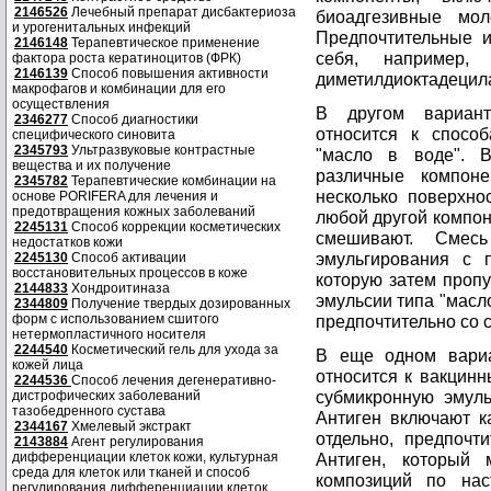
2146526
Лечебный препарат дисбактериоза
биоадгезивные мо
и урогенитальных инфекций
Предпочтительные 
2146148
Терапевтическое применение
себя, например, 
фактора роста кератиноцитов (ФРК)
2146139
Способ повышения активности
диметилдиоктадецил
макрофагов и комбинации для его
осуществления
В другом вариант
2346277
Способ диагностики
относится к спосо
специфического синовита
2345793
Ультразвуковые контрастные
"масло в воде". В
вещества и их получение
различные компон
2345782
Терапевтические комбинации на
несколько поверхно
основе PORIFERA для лечения и
предотвращения кожных заболеваний
любой другой компон
2245131
Способ коррекции косметических
смешивают. Смесь
недостатков кожи
эмульгирования с 
2245130
Способ активации
восстановительных процессов в коже
которую затем проп
2144833
Хондроитиназа
эмульсии типа "масл
2344809
Получение твердых дозированных
форм с использованием сшитого
предпочтительно со 
нетермопластичного носителя
2244540
Косметический гель для ухода за
В еще одном вариа
кожей лица
относится к вакцин
2244536
Способ лечения дегенеративно-
субмикронную эмуль
дистрофических заболеваний
тазобедренного сустава
Антиген включают к
2344167
Хмелевый экстракт
отдельно, предпочт
2143884
Агент регулирования
дифференциации клеток кожи, культурная
Антиген, который
среда для клеток или тканей и способ
композиций по нас
регулирования дифференциации клеток