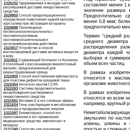
2325152
Удерживаемая в желудке система
составляет менее 1 
регулируемой доставки лекарственного
значение размера 
средства
Предпочтительно с
2029955
Способ предоперационного
определения помутнения задней капсулы
менее 0,8 мкм; боле
хрусталика при экстракции катаракты
предпочтительно мене
2324688
Производные
бисбензизоселеназолонила с
Термин "средний ра
противоопухолевым,
противовоспалительным и
среднего диаметр
антитромбоническим действием
распределения раз
2323017
Устройство и способ
диаметра каждой ч
контролируемый доставки активных веществ
в кожу
выборки и суммиров
2323011
Содержащий Коллаген I и Коллаген
объем всех частиц.
II способный к рассасыванию внеклеточный
матрикс, предназначенный для
В рамках изобрете
реконструирования хряща
2322955
Способ изготовления имплантанта
относится к масла
для пластики дефектов хрящевой ткани
организме животного
2322454
Антитело против CCR5
2322263
Система продолжительного
В рамках изобретен
высвобождения растворимого
лекарственного средства
относятся ко всем н
2221561
Витамин Е и его сложные эфиры
например, крупный ро
2321634
Гены участвующие в метаболизме
углерода и продуцировании энергии
Неметаболизирующие
2321597
Биоматерьял, способ его
приготовления и его применение,
эмульсиях по насто
медицинское средство, имплантант и
алкены, алкины и 
вкладыш
простые и сложные 
2121340
Средство для похудения