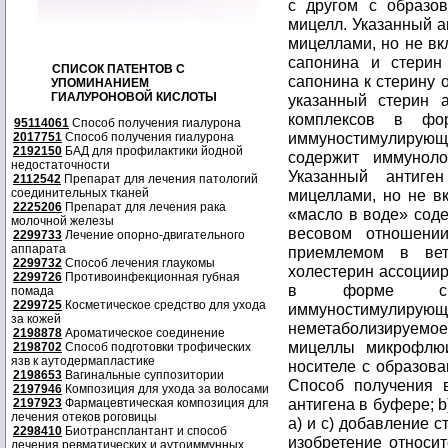
с другом с образо
мицелл. Указанный 
мицеллами, но не вк
сапонина и стерин
СПИСОК ПАТЕНТОВ С
сапонина к стерину о
УПОМИНАНИЕМ
ГИАЛУРОНОВОЙ КИСЛОТЫ
указанный стерин 
комплексов в фо
95114061
Способ получения гиалурона
иммуностимулирую
2017751
Способ получения гиалурона
2192150
БАД для профилактики йодной
содержит иммуноло
недостаточности
Указанный антиге
2112542
Препарат для лечения патологий
соединительных тканей
мицеллами, но не в
2225206
Препарат для лечения рака
«масло в воде» соде
молочной железы
весовом отношени
2299733
Лечение опорно-двигательного
аппарата
приемлемом в вет
2299732
Способ лечения глаукомы
холестерин ассоциир
2299726
Противоинфекционная губная
в форме спир
помада
2299725
Косметическое средство для ухода
иммуностимулирующе
за кожей
неметаболизируемо
2198878
Ароматическое соединение
мицеллы микрофлю
2198702
Способ подготовки трофических
язв к аутодермапластике
носителе с образов
2198653
Вагинальные суппозитории
Способ получения в
2197946
Композиция для ухода за волосами
антигена в буфере; 
2197923
Фармацевтическая композиция для
лечения отеков роговицы
а) и c) добавление с
2298410
Биотрансплантант и способ
изобретение относи
лечения ревматических и аутоиммунных