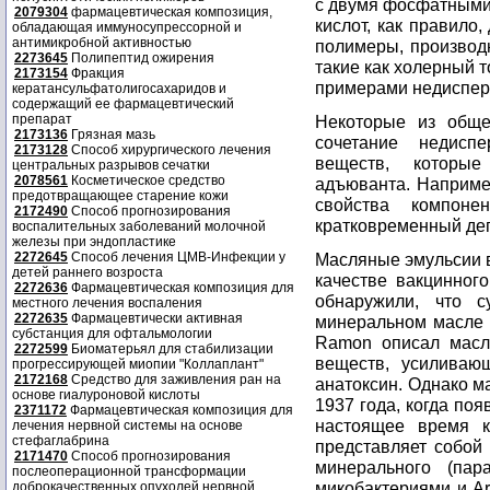
с двумя фосфатными
2079304
фармацевтическая композиция,
кислот, как правило
обладающая иммуносупрессорной и
антимикробной активностью
полимеры, производ
2273645
Полипептид ожирения
такие как холерный т
2173154
Фракция
примерами недиспер
кератансульфатолигосахаридов и
содержащий ее фармацевтический
препарат
Некоторые из обще
2173136
Грязная мазь
сочетание недисп
2173128
Способ хирургического лечения
веществ, которые
центральных разрывов сечатки
2078561
Косметическое средство
адъюванта. Наприме
предотвращающее старение кожи
свойства компон
2172490
Способ прогнозирования
кратковременный де
воспалительных заболеваний молочной
железы при эндопластике
2272645
Способ лечения ЦМВ-Инфекции у
Масляные эмульсии в
детей раннего возроста
качестве вакцинног
2272636
Фармацевтическая композиция для
обнаружили, что 
местного лечения воспаления
2272635
Фармацевтически активная
минеральном масле 
субстанция для офтальмологии
Ramon описал масло
2272599
Биоматерьял для стабилизации
веществ, усиливаю
прогрессирующей миопии "Коллаплант"
2172168
Средство для заживления ран на
анатоксин. Однако 
основе гиалуроновой кислоты
1937 года, когда по
2371172
Фармацевтическая композиция для
настоящее время 
лечения нервной системы на основе
стефаглабрина
представляет собой
2171470
Способ прогнозирования
минерального (пар
послеоперационной трансформации
микобактериями и Arl
доброкачественных опухолей нервной