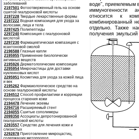
заболеваний
воде", приемлемым 
2197501
Фотоотверженный гель на основе
иммуногенности а
сшитой гиалуроновой кислоты
относится к ком
2197228
Твердые лекарственные формы
2197222
Водная компазиция для ухода за
комбинированный не
волосами, лица и тела
отдельно. Также на
2297425
Полипептиды
получения эмульсий и
2297240
Композиция с гиалуроновой
кислотой
2297230
Фармацевтическая компазиция с
ксантоновой смолой
2196588
Глазные капли
2195955
Применение биологически
активных веществ
2195926
Дерматологические композиции
2295954
Микрочастицы для доставки
нуклеиновых кислот
2295951
Косметика для ухода за кожей лица
и век
2195262
Фармакологическое средство на
основе гиалуроновой кислоты
2194512
Способ профилактики и коррекции
процесса старения кожи
2194478
Лечение экземы
2294716
Расширяемый стент
2194055
Сшитые сополимеры
2099350
Ассоциаты депротонированной
гиалуроновой кислоты
2293557
Средство для лечения кожи и
слизистых
2292878
Приготовление микроцастиц,
содержащих метопропол