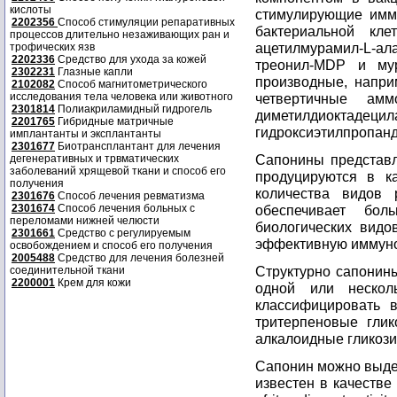
кислоты
стимулирующие имму
2202356
Способ стимуляции репаративных
бактериальной кле
процессов длительно незаживающих ран и
ацетилмурамил-L-ал
трофических язв
2202336
Средство для ухода за кожей
треонил-MDP и мур
2302231
Глазные капли
производные, напри
2102082
Способ магнитометрического
исследования тела человека или животного
четвертичные амм
2301814
Полиакриламидный гидрогель
диметилдиоктадецил
2201765
Гибридные матричные
гидроксиэтилпропанди
имплантанты и эксплантанты
2301677
Биотрансплантант для лечения
Сапонины представл
дегенеративных и трвматических
заболеваний хрящевой ткани и способ его
продуцируются в к
получения
количества видов 
2301676
Способ лечения ревматизма
2301674
Способ лечения больных с
обеспечивает бол
переломами нижней челюсти
биологических видо
2301661
Средство с регулируемым
эффективную иммуно
освобождением и способ его получения
2005488
Средство для лечения болезней
Структурно сапонины
соединительной ткани
2200001
Крем для кожи
одной или нескол
классифицировать в
тритерпеновые глик
алкалоидные гликози
Сапонин можно выде
известен в качестве 