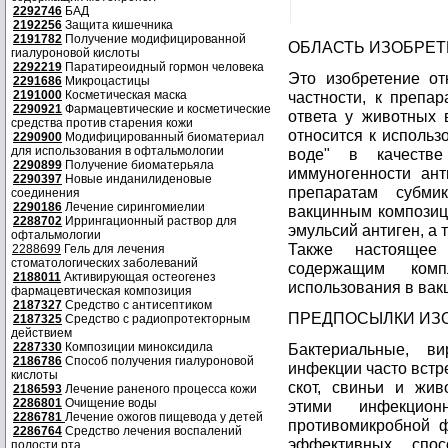
2292746
БАД
2192256
Защита кишечника
2191782
Получение модифицированной
ОБЛАСТЬ ИЗОБРЕ
гиалуроновой кислоты
2292219
Паратиреоидный гормон человека
Это изобретение от
2291686
Микроцастицы
2191000
Косметическая маска
частности, к препа
2290921
Фармацевтические и косметические
ответа у животных 
средства против старения кожи
относится к исполь
2290900
Модифицированный биоматериал
для использования в офтальмологии
воде" в качестве
2290899
Получение биоматерьяла
иммуногенности ант
2290397
Новые инданилиденовые
препаратам субми
соединения
2290186
Лечение сирингомиелии
вакцинным композиц
2288702
Иррингационный раствор для
эмульсий антиген, а 
офтальмологии
Также настоящее 
2288699
Гель для лечения
стоматологических заболеваний
содержащим комп
2188011
Активирующая остеогенез
использования в вак
фармацевтическая композиция
2187327
Средство с антисептиком
ПРЕДПОСЫЛКИ ИЗ
2187325
Средство с радиопротекторным
действием
2287330
Композиции миноксидила
Бактериальные, в
2186786
Способ получения гиалуроновой
инфекции часто встр
кислоты
скот, свиньи и жив
2186593
Лечение раненого процесса кожи
2286801
Очищение воды
этими инфекцио
2286781
Лечение ожогов пищевода у детей
противомикробной ф
2286764
Средство лечения воспалений
эффективных спос
полости рта