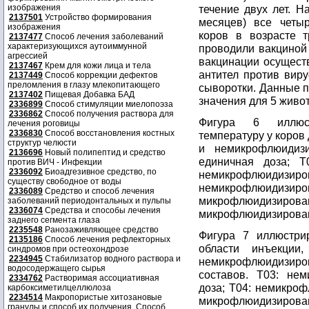
изображения
течение двух лет. Н
2137501
Устройство формирования
месяцев) все четы
изображения
коров в возрасте 
2137477
Способ лечения заболеваний
характеризующихся аутоиммунной
проводили вакциной 
агрессией
вакцинации осущест
2137467
Крем для кожи лица и тела
антител против вир
2137449
Способ коррекции дефектов
преломления в глазу млекопитающего
сыворотки. Данные п
2137402
Пищевая Добавка БАД
значения для 5 живо
2336899
Способ стимуляции миелопоэза
2336862
Способ получения раствора для
Фигура 6 иллюст
лечения роговицы
2336830
Способ восстановления костных
температуру у коро
структур челюсти
и немикрофлюидизи
2136696
Новый полипептид и средство
единичная доза; T
против ВИЧ - Инфекции
2336092
Биоадгезивное средство, по
немикрофлюидизир
существу свободное от воды
немикрофлюидизи
2336089
Средство и способ лечения
микрофлюидизиро
заболеваний периодонтальных и пульпы
2336074
Средства и способы лечения
микрофлюидизированн
заднего сегмента глаза
2235548
Ранозаживляющее средство
Фигура 7 иллюстри
2135186
Способ лечения рефлекторных
области инъекции
синдромов при остеохондрозе
2234945
Стабилизатор водного раствора и
немикрофлюидизиро
водосодержащего сырья
составов. T03: не
2334762
Растворимая ассоциативная
доза; T04: немикроф
карбоксиметилцеллюлоза
2234514
Макропористые хитозановые
микрофлюидизиро
гранулы и способ их получения. Способ