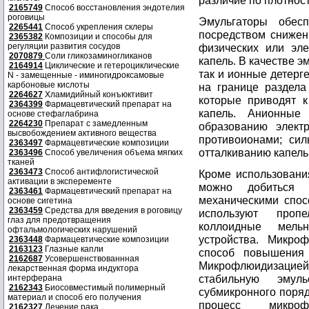
различие по плотнос
2165749
Способ восстановления эндотелия
роговицы
Эмульгаторы обесп
2265441
Способ укрепления склеры
посредством снижен
2365382
Композиции и способы для
регуляции развития сосудов
физических или эле
2070879
Соли гликозаминогликанов
капель. В качестве 
2164914
Циклические и гетероциклические
так и ионные детер
N - замещенные - иминогидроксамовые
карбоновые кислоты
на границе раздела
2264627
Хламидийный конъюктивит
которые приводят к
2364399
Фармацевтический препарат на
капель. Анионные
основе стефаглабрина
2264230
Препарат с замедленным
образованию элект
высвобождением активного вещества
противоионами; сил
2363497
Фармацевтические композиции
отталкиванию капель
2363496
Способ увеличения объема мягких
тканей
2363473
Способ антифлогистической
Кроме использовани
активации в эксперементе
можно добиться 
2363461
Фармацевтический препарат на
механическими спос
основе сигетина
2363459
Средства для введения в роговицу
используют проп
глаз для предотвращения
коллоидные мельн
офтальмологических нарушений
устройства. Микро
2363448
Фармацевтические композиции
2163123
Глазные капли
способ повышения 
2162687
Усовершенствованнная
Микрофлюидизацией
лекарственная форма индуктора
стабильную эму
интерферана
2162343
Биосовместимый полимерный
субмикронного поря
материал и способ его получения
процесс микроф
2162327
Лечение рака