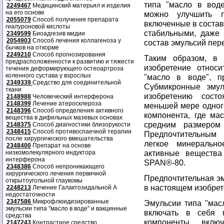
типа "масло в вод
2249467
Медицинский матерьял и изделия
на его основе
можно улучшить п
2055079
Способ получения препарата
включенные в соста
гиалуроновой кислоты
стабильными, даже 
2349599
Биоадгезив мидии
2054903
Способ лечения коллагеноза у
состав эмульсий пе
бычков на откорме
2249210
Способ прогнозирования
Таким образом, в 
предрасположенности к развитию и тяжести
изобретение относи
течения деформирующего остеоартроза
коленного сустава у взрослых
"масло в воде", п
2349339
Средство для соединительной
Субмикронные эмул
ткани
изобретению сост
2148988
Человеческий интерферона
2148399
Лечение атеросклероза
меньшей мере одног
2148396
Способ определения активного
компонента, где ма
вещества в дифильных мазевых основах
средним размером 
2148375
Способ диагностики близорукости
2348415
Способ противоспаечной терапии
Предпочтительным
после хирургического вмешательства
легкое минерально
2348400
Препарат на основе
активные веществ
низкомолекулярного индуктора
интерферона
SPAN®-80.
2348386
Способ непроникающего
хирургического лечения первичной
Предпочтительная эм
открытоугольной глаукомы
в настоящем изобрет
2248213
Лечение Галактозидальной А
недостаточности
2347586
Микрофлюидизированные
Эмульсии типа "мас
эмульсии типа "масло в воде" и вакцинные
включать в себя 
средства
компоненты, включ
2147243
Контрастное средство