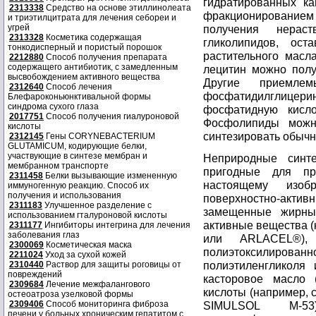
гидратированных к
2313338
Средство на основе этиллинолеата
фракционирование
и триэтилцитрата для лечения себореи и
угрей
получения нера
2313328
Косметика содержащая
гликолипидов, ост
тонкодисперный и пористый порошок
растительного масл
2212880
Способ получения препарата
содержащего антибиотик, с замедленным
лецитин можно полу
высвобождением активного вещества
Другие приемле
2312640
Способ лечения
фосфатидилглицер
Блефароконьюнктивальной формы
синдрома сухого глаза
фосфатидную кисло
2017751
Способ получения гиалуроновой
Фосфолипиды можн
кислоты
синтезировать обыч
2312145
Гены CORYNEBACTERIUM
GLUTAMICUM, кодирующие белки,
участвующие в синтезе мембран и
Неприродные синте
мембранном транспорте
пригодные для пр
2311458
Белки вызывающие измененную
настоящему изо
иммуногенную реакцию. Способ их
получения и использования
поверхностно-актив
2311183
Улучшенное разделение с
замещенные жирным
использованием гталуроновой кислоты
активные вещества 
2311177
Ингибиторы интегрина для лечения
заболевания глаз
или ARLACEL®),
2300069
Косметическая маска
полиэтоксилирова
2211024
Уход за сухой кожей
полиэтиленгликоля 
2310440
Раствор для защиты роговицы от
повреждений
касторовое масло 
2309684
Лечение межфалангового
кислоты (например, 
остеоатроза узелковой формы
2309406
Способ мониторинга фиброза
SIMULSOL M-53)
печени у больных хроническим гепатитом с