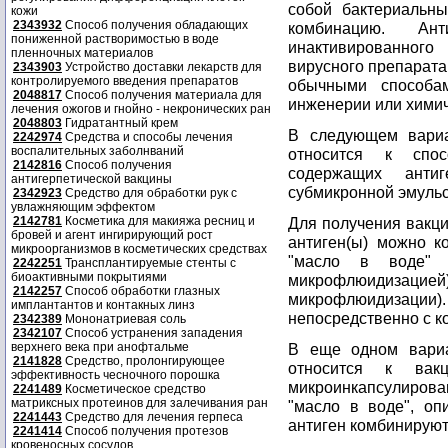
собой бактериальны
кожи
2343932
Способ получения обладающих
комбинацию. А
пониженной растворимостью в воде
инактивированного
пленночных материалов
вирусного препарата
2343903
Устройство доставки лекарств для
контролируемого введения препаратов
обычными способам
2048817
Способ получения материала для
инженерии или химич
лечения ожогов и гнойно - некронических ран
2048803
Гидратантный крем
В следующем вариа
2242974
Средства и способы лечения
воспалительных заболнваний
относится к спос
2142816
Способ получения
содержащих анти
антигерпетической вакцины
субмикронной эмульс
2342923
Средство для обработки рук с
увлажняющим эффектом
2142781
Косметика для макияжа ресниц и
Для получения вакц
бровей и агент ингирирующий рост
антиген(ы) можно к
микроорганизмов в косметических средствах
"масло в воде" 
2242251
Трансплантируемые стенты с
биоактивными покрытиями
микрофлюидизаци
2142257
Способ обработки глазных
микрофлюидизации
имплантантов и контакных линз
непосредственно с к
2342389
Мононатриевая соль
2342107
Способ устранения западения
верхнего века при анофтальме
В еще одном вариа
2141828
Средство, пролонгирующее
относится к вак
эффективность чесночного порошка
микроинкапсулирова
2241489
Косметическое средство
матриксных протеинов для залечивания ран
"масло в воде", оп
2241443
Средство для лечения герпеса
антиген комбинируют
2241414
Способ получения протезов
кровеносных сосудов