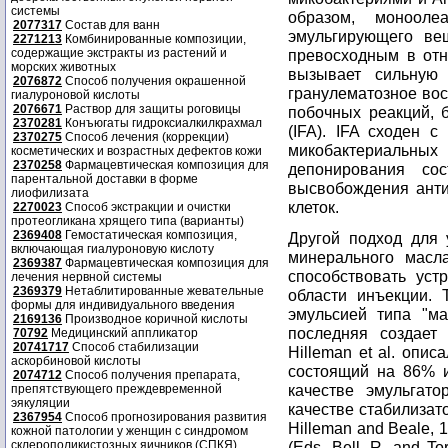
системы
образом, монооле
2077317
Состав для ванн
эмульгирующего ве
2271213
Комбинированные композиции,
содержащие экстракты из растений и
превосходным в отн
морских животных
вызывает сильную 
2076872
Способ получения окрашенной
гранулематозное во
гиалуроновой кислоты
2076671
Раствор для защиты роговицы
побочных реакций, 
2370281
Конъюгаты гидроксиалкилкрахмал
(IFA). IFA сходен 
2370275
Способ лечения (коррекции)
микобактериальных
косметических и возрастных дефектов кожи
2370258
Фармацевтическая композиция для
депонирования со
парентальной доставки в форме
высвобождения анти
лиофилизата
клеток.
2270023
Способ экстракции и очистки
протеогликана хрящего типа (варианты)
2369408
Гемостатическая композиция,
Другой подход для 
включающая гиалуроновую кислоту
минерального масл
2369387
Фармацевтическая композиция для
способствовать уст
лечения нервной системы
2369379
Нетаблитированные жевательные
области инъекции. 
формы для индивидуального введения
эмульсией типа "ма
2169136
Производное коричной кислоты
последняя создает
70792
Медицинский аппликатор
20741717
Способ стабилизации
Hilleman et al. опи
аскорбиновой кислоты
состоящий на 86% и
2074712
Способ получения препарата,
качестве эмульгат
препятствующего преждевременной
эякуляции
качестве стабилизатор
2367954
Способ прогнозирования развития
Hilleman and Beale, 
кожной патологии у женщин с синдромом
склерополикистозных яичников (СПКЯ)
(Eds. Bell, R. and T