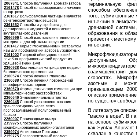
2067841
Способ получения ароматизатора
терминальную фил
2161478
Способ консервированого лечения
способом обеспечен
гонартроза
того, субмикронные 
2361617
Вольфрамовые частицы в качестве
рентгеноконтрастных веществ
инъекции в лимфати
2361552
Способы и устройства для
дренажной системы,
дренирования жидкостей и понижения
образования в обла
внутриглазного давления
2066996
Способ изготовления пленочного
привести к местному
материала для офтальмохирургии
инъекции.
2361417
Корм с глюкозамином и экстрактом
ивы для профилактики артроза у животных
Микрофлюидизаторы
2161002
Пищевой общеукрепляющий
лечебно-профилактический продукт из
доступными. Об
хрящевой ткани акул
микрофлюидизато
2360928
Комплексная матрица для медико-
взаимодействия дв
биологического применения
2160574
Способ лечения глаукомы
скоростях. Микроф
2360688
Способ лечения повреждений
азотным и может
переферических нервов
превышающем 2000
2360670
Фармацевтическая композиция при
климактерических расстройствах
описано применение
2360646
Эндолюминальный протез
по существу свободн
2260445
Способ усовершенствования
транспортировки через легко
В литературе описа
прспосабливаемый полупроницаемый
барьер
"масло в воде". В 
2260007
Производные амида
на основе субмикрон
2359975
Способ получения
как Syntax Adjuvant
модифицированных арабиногалактанов
2359974
Антигенные Пептиды
сквалан в качестве
2159775
Псевдопептидный продукт