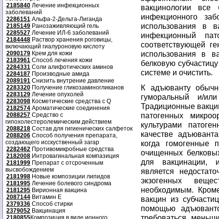
2185840
Лечение инфекционных
вакцинологии все 
заболеваний
инфекционного заб
2286151
Альфа-2-Дельта-Лиганда
использования в в
2185149
Ранозаживляющий гель
2285527
Лечение ИЛ-6 заболеваний
инфекционный пат
2184448
Раствор хранения роговицы,
соответствующей ге
включающий гиалуроновую кислоту
использования в в
2090179
Крем для кожи
2183961
Способ лечения кожи
белковую субчастиц
2284331
Соли алифотических аминов
системе и очистить.
2284187
Производные амида
2089191
Снизить внутрение давление
К адъюванту обычн
2283320
Получение гликозаминогликанов
2283129
Лечение опухолей
гуморальный и/ил
2283098
Косметические средства с Q
Традиционные вакци
2182574
Ароматические соединения
патогенных микроо
2088257
Средство с
гипохолестеролемическим действием
культурами патоген
2088218
Состав для гигиенических салфеток
качестве адъювант
2088206
Способ получения препарата,
создающего исскуственный загар
когда гомогенные 
2282462
Противомикробные средства
очищенных белковых
2182008
Интровагинальная компазиция
для вакцинации, и
2181999
Препарат с отсроченным
высвобождением
является недостат
2181998
Новые композиции липидов
экзогенных веще
2181995
Лечение болевого синдрома
необходимым. Кроме
2181295
Вирионная вакцина
2087144
Витамин Е
вакцин из субчасти
2379336
Способ стирки
помощью адъюванто
2379052
Вакцинация
требоваться меньши
2180855
Композиция в виде ионного