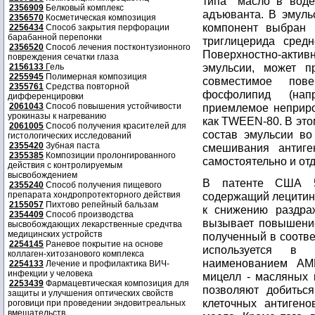
типа "масло в воде
2356909
Белковый комплекс
адъюванта. В эмуль
2356570
Косметическая композиция
компонент выбран 
2256434
Способ закрытия перфорации
барабанной перепонки
триглицерида средн
2356520
Способ лечения постконтузионного
Поверхностно-акти
повреждения сечатки глаза
эмульсии, может п
2156133
Г
ель
2255945
Полимерная композиция
совместимое пове
2355761
Средства повторной
фосфолипид (нап
дифференцировки
2061043
Способ повышения устойчивости
приемлемое неприро
урокиназы к нагреванию
как TWEEN-80. В это
2061005
Способ получения красителей для
состав эмульсии во
гистологических исследований
2355420
Зубная паста
смешивания антиге
2355385
Композиции пролонгированного
самостоятельно и от
действия с контролируемым
высвобождением
В патенте США 50
2355240
Способ получения пищевого
препарата хондропротекторного действия
содержащий лецитин
2155057
Пихтово репейный бальзам
к снижению раздра
2354409
Способ производства
вызывает повышение
высвобождающих лекарственные средчтва
медицинских устройств
полученный в соотв
2254145
Раневое покрытие на основе
используется в 
коллаген-хитозанового комплекса
наименованием AM
2254133
Лечение и профилактика ВИЧ-
инфекции у человека
мицелл - масляных 
2253439
Фармацевтическая композиция для
позволяют добитьс
защиты и улучшения оптических свойств
клеточных антиген
роговици при проведении эндовитреальных
вмешательств