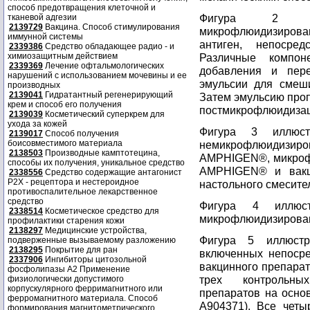
способ предотвращения клеточной и
Фигура 2 илл
тканевой адгезии
2139729
Вакцина. Способ стимулирования
микрофлюидизиров
иммунной системы
антиген, непосре
2339386
Средство обладающее радио - и
химиозащитным действием
Различные компо
2339369
Лечение офтальмологических
добавления и пер
нарушений с использованием мочевины и ее
эмульсии для смеш
производных
2139041
Гидратантный регенерирующий
Затем эмульсию про
крем и способ его получения
постмикрофлюидизац
2139039
Косметический суперкрем для
ухода за кожей
Фигура 3 иллюст
2139017
Способ получения
боисовместимого материала
немикрофлюидизи
2138503
Производные камптотецина,
AMPHIGEN®, микрофл
способы их получения, уникальное средство
AMPHIGEN® и вакц
2338556
Средство содержащие антагонист
Р2Х - рецептора и нестероидное
настольного смесите
противоспалительное лекарственное
средство
Фигура 4 иллюст
2338514
Косметическое средство для
микрофлюидизирован
профилактики старения кожи
2138297
Медицинские устройства,
Фигура 5 иллюстри
подверженные вызываемому разложению
2138295
Покрытие для ран
включенных непосре
2337906
Ингибиторы цитозольной
вакцинного препара
фосфолипазы А2 Применение
трех контрольны
физиологически допустимого
корпускулярного ферримагнитного или
препаратов на осно
ферромагнитного материала. Способ
A904371). Все четы
формирования магнитометрического