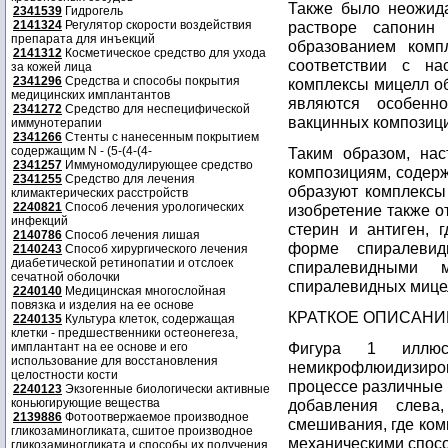
Также было неожида
2341539
Гидрогель
2141324
Регулятор скорости воздействия
растворе сапонин
препарата для инъекций
образованием комп
2141312
Косметическое средство для ухода
соответствии с на
за кожей лица
2341296
Средства и способы покрытия
комплексы мицелл о
медицинских имплантантов
являются особенн
2341272
Средство для неспецифической
вакцинных композици
иммунотерапии
2341266
Стенты с нанесенным покрытием
содержащим N - (5-(4-(4-
Таким образом, нас
2341257
Иммуномодулирующее средство
композициям, содерж
2341255
Средство для лечения
образуют комплексы
климактерических расстройств
2240821
Способ лечения урологических
изобретение также о
инфекций
стерин и антиген, 
2140786
Способ лечения лишая
форме спиралеви
2140243
Способ хирургического лечения
диабетической ретинопатии и отслоек
спиралевидными
сечатной оболочки
спиралевидных мице
2240140
Медицинская многослойная
повязка и изделия на ее основе
КРАТКОЕ ОПИСАНИ
2240135
Культура клеток, содержащая
клетки - предшественники остеонегеза,
Фигура 1 иллюст
имплантант на ее основе и его
использование для восстановления
немикрофлюидизир
целостности кости
процессе различные
2240123
Экзогенные биологически активные
коньюгирующие вещества
добавления слева
2139886
Фотоотвержаемое производное
смешивания, где ко
гликозаминогликата, сшитое производное
механическими спос
гликозаминогликата и способы их получения,