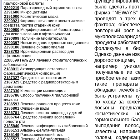
функционирование
гиалуроновой кислоты
было сделать прот
2292219
Паратиреоидный гормон человека
фирма "NEWAYS" п
2291686
Микроцастицы
2191000
Косметическая маска
проводят в трех 
2290921
Фармацевтические и косметические
фактора; обеспеч
средства против старения кожи
2290900
Модифицированный биоматериал
повторный рост к
для использования в офтальмологии
мукополисахаридов
2290899
Получение биоматерьяла
продукты работают
2290397
Новые инданилиденовые соединения
2290186
Лечение сирингомиелии
фолликулы в био
2288702
Иррингационный раствор для
Однако данные изв
офтальмологии
дорогостоящими, 
2288699
Гель для лечения стоматологических
заболеваний
например уника
2188011
Активирующая остеогенез
получаемые из с
фармацевтическая композиция
приобретение таких
2187327
Средство с антисептиком
2187325
Средство с радиопротекторным
такие препараты
действием
обладают лечебно
2287330
Композиции миноксидила
быть устранены пу
2186786
Способ получения гиалуроновой
кислоты
по уходу за коже
2186593
Лечение раненого процесса кожи
лосьоны, предна
2286801
Очищение воды
2286781
Лечение ожогов пищевода у детей
косметических 
2286764
Средство лечения воспалений
гормонального бал
полости рта
выпадания волос
2185840
Лечение инфекционных заболеваний
2286151
Альфа-2-Дельта-Лиганда
известны, наприме
2185149
Ранозаживляющий гель
головы, содержащ
2285527
Лечение ИЛ-6 заболеваний