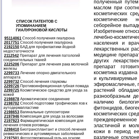
полученный путем
маслом при соотн
косметических ср
косметические 
СПИСОК ПАТЕНТОВ С
себорейное выпаден
УПОМИНАНИЕМ
ГИАЛУРОНОВОЙ КИСЛОТЫ
Изобретение относи
лечебно-косметич
95114061
Способ получения гиалурона
населения и врач
2017751
Способ получения гиалурона
2192150
БАД для профилактики йодной
лекарственных рас
недостаточности
медицине препарат
2112542
Препарат для лечения патологий
соединительных тканей
других лекарств
2225206
Препарат для лечения рака молочной
препарат готови
железы
косметика издавна
2299733
Лечение опорно-двигательного
аппарата
и культивируемые
2299732
Способ лечения глаукомы
эфиромасличные, 
2299726
Противоинфекционная губная помада
растений обладаю
2299725
Косметическое средство для ухода за
кожей
разнообразным де
2198878
Ароматическое соединение
наличию биологи
2198702
Способ подготовки трофических язв к
фитонцидов, биоге
аутодермапластике
2198653
Вагинальные суппозитории
косметических сре
2197946
Композиция для ухода за волосами
преждевременное
2197923
Фармацевтическая композиция для
эластичной и мол
лечения отеков роговицы
2298410
Биотрансплантант и способ лечения
кожи в период ее
ревматических и аутоиммунных заболеваний
различные отклоне
2197501
Фотоотверженный гель на основе