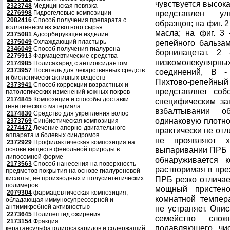
чувствуется высока
2323748
Медицинская повязка
представлен ул
2276998
Гидрогелевые композиции
2082416
Способ получения препарата с
образцов; на фиг. 
коллагенном из животного сырья
масла; на фиг. 3 
2375081
Адсорбирующее изделие
2375049
Охлаждающий пластырь
репейного бальзам
2346049
Способ получения гиалурона
борнилацетат, 2
2275913
Фармацевтические средства
низкомолекулярных
2174985
Полисахарид с антиоксидантом
2373957
Носитель для лекарственных средств
соединений, В -
и биологически активных веществ
Пихтово-репейн
2373941
Способ коррекции возрастных и
представляет соб
патологических изменений кожных покров
2174845
Композиции и способы доставки
специфическим за
генетического материала
взбалтывании о
2174830
Средство для укрепления волос
одинаковую плотно
2373769
Синбиотическая композиция
2274472
Лечение апорно-двигательного
практически не от
аппарата и болевых синдромов
не проявляют ха
2372929
Профилактическая композиция на
выпаривании ПРБ и
основе веществ фенольной природы в
липосомной форме
обнаруживается 
2173563
Способ нанесения на поверхность
растворимая в пре
предметов покрытия на основе гиалуроновой
кислоты, её производных и полусинтетических
ПРБ резко отличае
полимеров
мощный пристен
2079304
фармацевтическая композиция,
комнатной темпер
обладающая иммуносупрессорной и
антимикробной активностью
не устраняет. Опи
2273645
Полипептид ожирения
семейство слож
2173154
Фракция
подавляющего чи
кератансульфатолигосахаридов и содержащий