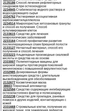
2135186
Способ лечения рефлекторных
синдромов при остеохондрозе
2234945
Стабилизатор водного раствора и
водосодержащего сырья
2334762
Растворимая ассоциативная
карбоксиметилцеллюлоза
2234514
Макропористые хитозановые гранулы
и способ их получения. Способ
культивирования клеток
2133615
Средство для лечения
неврологических заболеваний
2233164
Способ профилактики развития
послеоперационных спаек брюшной полости
2133127
Неткатный материал, способ его
получения и способ лечения
2333223
Альдегидные производные сиаловой
кислоты и средства на их основе
2333007
Полипептидные вакцины для
широкой защиты против рядов поколений
менингококов с повышенной вирулентностью
2332985
Дозированные формы
анестезирующих средств с длительным
высвобождением для обезболивания
2132677
Косметическая маска
38603
Пленочный аппликатор
2232594
Средство содержащие ингибирующие
остеокластогенез фактор и полисахарид
2332238
Средство для прокладок, раневых
повязок и других изделий, контактирующих с
кожей
2331668
Стромальные клетки, получение из
жировой ткани, для заживления дефектов