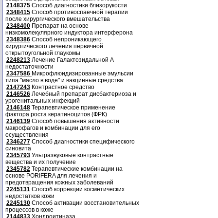
2148375
Способ диагностики близорукости
2348415
Способ противоспаечной терапии
после хирургического вмешательства
2348400
Препарат на основе
низкомолекулярного индуктора интерферона
2348386
Способ непроникающего
хирургического лечения первичной
открытоугольной глаукомы
2248213
Лечение Галактозидальной А
недостаточности
2347586
Микрофлюидизированные эмульсии
типа "масло в воде" и вакцинные средства
2147243
Контрастное средство
2146526
Лечебный препарат дисбактериоза и
урогенитальных инфекций
2146148
Терапевтическое применение
фактора роста кератиноцитов (ФРК)
2146139
Способ повышения активности
макрофагов и комбинации для его
осуществления
2346277
Способ диагностики специфического
синовита
2345793
Ультразвуковые контрастные
вещества и их получение
2345782
Терапевтические комбинации на
основе PORIFERA для лечения и
предотвращения кожных заболеваний
2245131
Способ коррекции косметических
недостатков кожи
2245130
Способ активации восстановительных
процессов в коже
2144833
Хондроитиназа