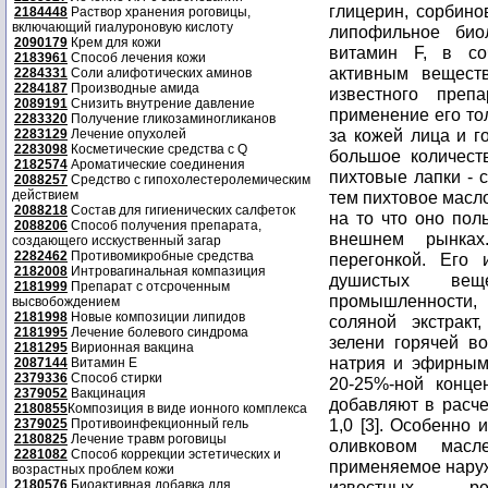
глицерин, сорбинов
2184448
Раствор хранения роговицы,
включающий гиалуроновую кислоту
липофильное био
2090179
Крем для кожи
витамин F, в со
2183961
Способ лечения кожи
активным веществ
2284331
Соли алифотических аминов
2284187
Производные амида
известного преп
2089191
Снизить внутрение давление
применение его тол
2283320
Получение гликозаминогликанов
за кожей лица и г
2283129
Лечение опухолей
2283098
Косметические средства с Q
большое количест
2182574
Ароматические соединения
пихтовые лапки - 
2088257
Средство с гипохолестеролемическим
действием
тем пихтовое масл
2088218
Состав для гигиенических салфеток
на то что оно пол
2088206
Способ получения препарата,
внешнем рынках
создающего исскуственный загар
2282462
Противомикробные средства
перегонкой. Его 
2182008
Интровагинальная компазиция
душистых веще
2181999
Препарат с отсроченным
промышленности, 
высвобождением
2181998
Новые композиции липидов
соляной экстракт
2181995
Лечение болевого синдрома
зелени горячей в
2181295
Вирионная вакцина
натрия и эфирным
2087144
Витамин Е
2379336
Способ стирки
20-25%-ной конце
2379052
Вакцинация
добавляют в расче
2180855
Композиция в виде ионного комплекса
1,0 [3]. Особенно
2379025
Противоинфекционный гель
2180825
Лечение травм роговицы
оливковом масл
2281082
Способ коррекции эстетических и
применяемое наруж
возрастных проблем кожи
2180576
Биоактивная добавка для
известных р