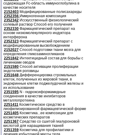
содержащая Fc-область иммуноглобулина в
качестве носителя
2152403
Модифицированные полисахариды
2352356
Иммуногенная композиция
2352342
Исскусственный физиологический
солевый раствор Способ его получения
2352330
Фармацевтический препарат на
основе низкомолекулярного индуктора
интерферона
2352323
Фармацевтический препарат с
модифицированным высвобождением
2152027
Способ подготовки ткани мозга для
определения гликозаминогликанов
2251842
Интектицидный состав для борьбы с
личинками оводов
2151580
Способ активации пролиферации
эндотелия роговицы
2351648
Дифференцировка стромальных
клеток, полученных из жировой ткани, в
эндокринные клетки поджелудочной железы и
их использование
2351595
N - гидроксиформамидные
соединения в качестве ингибиторов
металлопротеина
2251411
Косметическое средство в
лиофилизированной фармацевтической форме
2251405
Косметика...ее композиции для
косметических препаратов
2251367
Средство со сшитой гиалуроновой
кислотой для наращивания тканей
2351359
Косметика для профилактики и
лечения избыточной массы тела