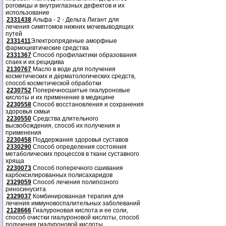
роговицы и внутриглазных дефектов и их
использование
2331438
Альфа - 2 - Дельта Лигант для
лечения симптомов нижних мочевыводящих
путей
2331411
Электропряденые аморфные
фармоцевтические средства
2331367
Способ профилактики образования
спаек и их рецидива
2130767
Масло в воде для получения
косметических и дерматологических средств,
способ косметической обработки
2230752
Поперечносшитые гиалуроновые
кислоты и их применение в медицине
2230558
Способ восстановления и сохранения
здоровья скмьи
2230550
Средства длительного
высвобождения, способ их получения и
применения
2230458
Поддержания здоровья суставов
2330290
Способ определения состояния
метаболических процессов в ткани суставного
хряща
2230073
Способ поперечного сшивания
карбоксилированных полисахаридов
2329059
Способ лечения полипозного
риносинусита
2329037
Комбинированная терапия для
лечения иммуновоспалительных заболеваний
2128666
Гиалуроновая кислота и ее соли,
способ очистки гиалуроновой кислоты, способ
получения гиалуроновой кислоты.