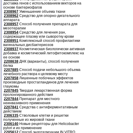
доставка генов с использованием векторов на
основе бактериофагов
2308967
Уменьшение объема ткани
2308962
Средство для опорно-дигательного
аппарата
2308957
Способ получения препарата для
мезотерапии
2308954
Средство для лечения ран,
содержащее плазму или сыворотку крови
2308951
Комплексный способ профилактики
вагинальных дисбактериозов
2308937
Косметическая биологически активная
добавка и косметический литофитокомплекс на
ее основе
2208638
ДНК (варианты), способ получения
белка
2207885
Способ подачи небольшого объема
лечебного раствора к целевому месту
2207858
Лишенные побочных эффектов
производные простагландинов для лечения
глаукомы
2207845
Твердая лекарственная форма
пролонгированного действия
2207844
Препарат для местного
неинвазивного применения
2207841
Средства с антиферментативным
действием
2306335
Стволовые клетки и решетки
полученные из жировой ткани
2306140
Новые рецепторы для Helicobacter
pylori и их применение
2205612
Способ эндотелизации IN VITRO