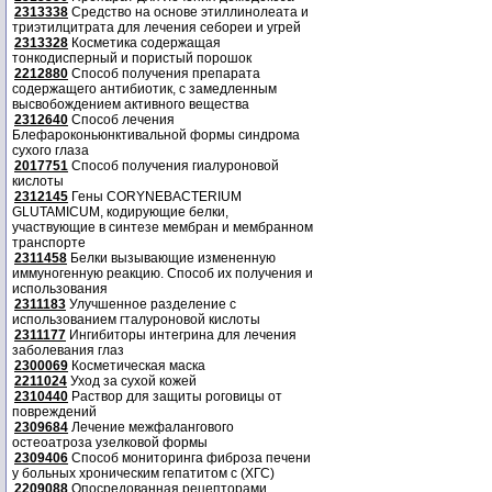
2313338
Средство на основе этиллинолеата и
триэтилцитрата для лечения себореи и угрей
2313328
Косметика содержащая
тонкодисперный и пористый порошок
2212880
Способ получения препарата
содержащего антибиотик, с замедленным
высвобождением активного вещества
2312640
Способ лечения
Блефароконьюнктивальной формы синдрома
сухого глаза
2017751
Способ получения гиалуроновой
кислоты
2312145
Гены CORYNEBACTERIUM
GLUTAMICUM, кодирующие белки,
участвующие в синтезе мембран и мембранном
транспорте
2311458
Белки вызывающие измененную
иммуногенную реакцию. Способ их получения и
использования
2311183
Улучшенное разделение с
использованием гталуроновой кислоты
2311177
Ингибиторы интегрина для лечения
заболевания глаз
2300069
Косметическая маска
2211024
Уход за сухой кожей
2310440
Раствор для защиты роговицы от
повреждений
2309684
Лечение межфалангового
остеоатроза узелковой формы
2309406
Способ мониторинга фиброза печени
у больных хроническим гепатитом с (ХГС)
2209088
Опосредованная рецепторами