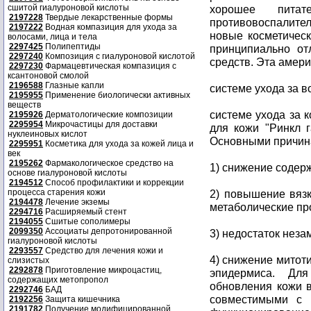
сшитой гиалуроновой кислоты
хорошее питате
2197228
Твердые лекарственные формы
противовоспалите
2197222
Водная компазиция для ухода за
новые косметичес
волосами, лица и тела
2297425
Полипептиды
принципиально от
2297240
Композиция с гиалуроновой кислотой
средств. Эта амер
2297230
Фармацевтическая компазиция с
ксантоновой смолой
2196588
Глазные капли
системе ухода за 
2195955
Применение биологически активных
веществ
системе ухода за 
2195926
Дерматологические композиции
2295954
Микрочастицы для доставки
для кожи "Ринкл г
нуклеиновых кислот
Основными причина
2295951
Косметика для ухода за кожей лица и
век
2195262
Фармакологическое средство на
1) снижение содер
основе гиалуроновой кислоты
2194512
Способ профилактики и коррекции
процесса старения кожи
2) повышение вязк
2194478
Лечение экземы
метаболические пр
2294716
Расширяемый стент
2194055
Сшитые сополимеры
2099350
Ассоциаты депротонированной
3) недостаток нез
гиалуроновой кислоты
2293557
Средство для лечения кожи и
4) снижение митоти
слизистых
2292878
Приготовление микроцастиц,
эпидермиса. Для
содержащих метопропол
обновления кожи в
2292746
БАД
совместимыми с 
2192256
Защита кишечника
2191782
Получение модифицированной