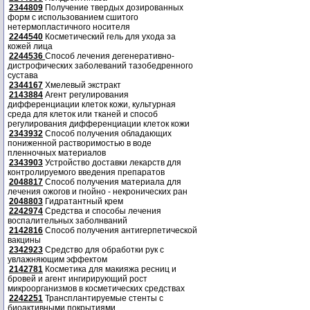
2344809
Получение твердых дозированных
форм с использованием сшитого
нетермопластичного носителя
2244540
Косметический гель для ухода за
кожей лица
2244536
Способ лечения дегенеративно-
дистрофических заболеваний тазобедренного
сустава
2344167
Хмелевый экстракт
2143884
Агент регулирования
дифференциации клеток кожи, культурная
среда для клеток или тканей и способ
регулирования дифференциации клеток кожи
2343932
Способ получения обладающих
пониженной растворимостью в воде
пленночных материалов
2343903
Устройство доставки лекарств для
контролируемого введения препаратов
2048817
Способ получения материала для
лечения ожогов и гнойно - некронических ран
2048803
Гидратантный крем
2242974
Средства и способы лечения
воспалительных заболнваний
2142816
Способ получения антигерпетической
вакцины
2342923
Средство для обработки рук с
увлажняющим эффектом
2142781
Косметика для макияжа ресниц и
бровей и агент ингирирующий рост
микроорганизмов в косметических средствах
2242251
Трансплантируемые стенты с
биоактивными покрытиями