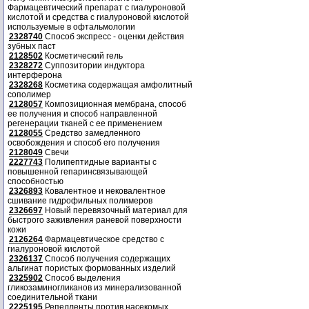
Фармацевтический препарат с гиалуроновой
кислотой и средства с гиалуроновой кислотой
используемые в офтальмологии
2328740
Способ экспресс - оценки действия
зубных паст
2128502
Косметический гель
2328272
Суппозитории индуктора
интерферона
2328268
Косметика содержащая амфолитный
сополимер
2128057
Композиционная мембрана, способ
ее получения и способ направленной
регенерации тканей с ее применением
2128055
Средство замедленного
освобождения и способ его получения
2128049
Свечи
2227743
Полипептидные варианты с
повышенной гепаринсвязывающей
способностью
2326893
Ковалентное и нековалентное
сшивание гидрофильных полимеров
2326697
Новый перевязочный материал для
быстрого заживления раневой поверхности
кожи
2126264
Фармацевтическое средство с
гиалуроновой кислотой
2326137
Способ получения содержащих
альгинат пористых формованных изделий
2325902
Способ выделения
гликозаминогликанов из минерализованной
соединительной ткани
2225195
Репелленты против насекомых