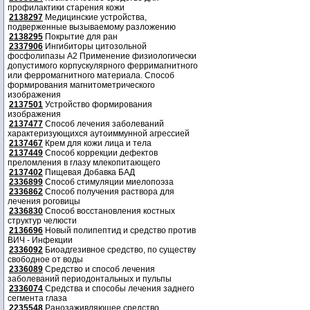
профилактики старения кожи
2138297
Медицинские устройства,
подверженные вызываемому разложению
2138295
Покрытие для ран
2337906
Ингибиторы цитозольной
фосфолипазы А2 Применение физиологически
допустимого корпускулярного ферримагнитного
или ферромагнитного материала. Способ
формирования магнитометрического
изображения
2137501
Устройство формирования
изображения
2137477
Способ лечения заболеваний
характеризующихся аутоиммунной агрессией
2137467
Крем для кожи лица и тела
2137449
Способ коррекции дефектов
преломления в глазу млекопитающего
2137402
Пищевая Добавка БАД
2336899
Способ стимуляции миелопоэза
2336862
Способ получения раствора для
лечения роговицы
2336830
Способ восстановления костных
структур челюсти
2136696
Новый полипептид и средство против
ВИЧ - Инфекции
2336092
Биоадгезивное средство, по существу
свободное от воды
2336089
Средство и способ лечения
заболеваний периодонтальных и пульпы
2336074
Средства и способы лечения заднего
сегмента глаза
2235548
Ранозаживляющее средство