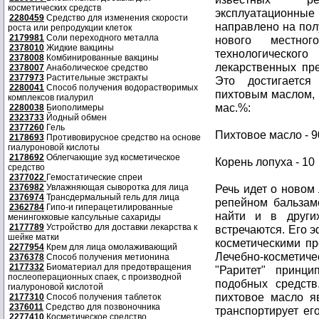
косметических средств
эксплуатационн
2280459
Средство для изменения скорости
направлено на пол
роста или репродукции клеток
2179981
Соли переходного металла
нового местног
2378010
Жидкие вакцины
технологическог
2378008
Комбинированные вакцины
лекарственных пр
2378007
Анаболическое средство
2377973
Растительные экстракты
Это достигается
2280041
Способ получения водорастворимых
пихтовым маслом,
комплексов гиалурил
мас.%:
2280038
Биополимеры
2323733
Йодный обмен
2377260
Гель
Пихтовое масло - 9
2178693
Противовирусное средство на основе
гиалуроновой кислоты
2178692
Облегчающие зуд косметическое
Корень лопуха - 10
средство
2377022
Гемостатические спреи
2376982
Увлажняющая сыворотка для лица
Речь идет о новом 
2376974
Трансдермальный гель для лица
репейном бальзам
2362784
Гипо-и гиперацетилированные
найти и в други
менингокковые капсульные сахариды
2177789
Устройство для доставки лекарства к
встречаются. Его 
шейке матки
косметическими пр
2277954
Крем для лица омолаживающий
Лечебно-косметиче
2376378
Способ получения метионина
2177332
Биоматериал для предотвращения
"Раритет" принц
послеоперационных спаек, с производной
подобных средств
гиалуроновой кислотой
пихтовое масло я
2177310
Способ получения таблеток
2376011
Средство для позвоночника
транспортирует ег
2277410
Косметическое средство