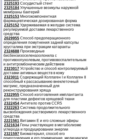
2325193
Сосудистый стент
2325184
Улучшенные везикулы наружной
мембраны бактерий
2325153
Многокомпонентная
фармацевтическая дозированная форма
2325152
Удерживаемая в желудке система
регулируемой доставки лекарственного
средства
2029955
Способ предоперационного
определения помутнения задней капсулы
хрусталика при экстракции катаракты
2324688
Производные
бисбензизоселеназолонила с
противоопухолевым, противовоспалительным
и антитромбоническим действием
2323017
Устройство и способ контролируемый
доставки активных веществ в кожу
2323011
Содержащий Коллаген I и Коллаген II
способный к рассасыванию внеклеточный
матрикс, предназначенный для
реконструирования хряща
2322955
Способ изготовления имплантанта
для пластики дефектов хрящевой ткани
2322454
Антитело против CCR5
2322263
Система продолжительного
высвобождения растворимого лекарственного
средства
2221561
Витамин Е и его сложные эфиры
2321634
Гены участвующие в метаболизме
углерода и продуцировании энергии
2321597
Биоматерьял, способ его
приготовления и его применение, медицинское