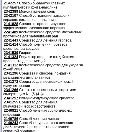
2142257
Способ обработки глазных
имплантантов и контакных линз
2342389
Мононатриевая соль
2342107
Способ устранения западения
верхнего века при анофтальме
2141828
Средство, пролонгирующее
эффективность чесночного порошка
2241489
Косметическое средство матриксных
протеинов для залечивания ран
2241443
Средство для лечения герпеса
2241414
Способ получения протезов
кровеносных сосудов
2341539
Гидрогель
2141324
Регулятор скорости воздействия
препарата для инъекций
2141312
Косметическое средство для ухода за
кожей лица
2341296
Средства и способы покрытия
медицинских имплантантов
2341272
Средство для неспецифической
иммунотерапии
2341266
Стенты с нанесенным покрытием
содержащим N - (5-(4-(4-
2341257
Иммуномодулирующее средство
2341255
Средство для лечения
климактерических расстройств
2240821
Способ лечения урологических
инфекций
2140786
Способ лечения лишая
2140243
Способ хирургического лечения
диабетической ретинопатии и отслоек
сечатной оболочки