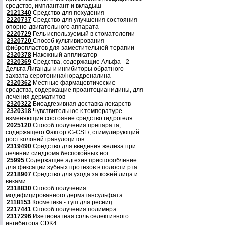
средство, имплантант и вкладыш
2121340
Средство для похудения
2220737
Средство для улучшения состояния
опорно-двигательного аппарата
2220729
Гель используемый в стоматологии
2320720
Способ культивирования
фибропластов для заместительной терапии
2320378
Накожный аппликатор
2320369
Средства, содержащие Альфа - 2 -
Дельта Лиганды и ингибиторы обратного
захвата серотонина/норадреналина
2320362
Местные фармацевтические
средства, содержащие проантоцианидины, для
лечения дерматитов
2320322
Биоадгезивная доставка лекарств
2320318
Чувствительное к температуре
изменяющие состояние средство гидрогеля
2025120
Способ получения препарата,
содержащего Фактор /G-CSF/, стимулирующий
рост колоний гранулоцитов
2319490
Средство для введения железа при
лечении синдрома беспокойных ног
25995
Содержащее адгезив приспособление
для фиксации зубных протезов в полости рта
2218907
Средство для ухода за кожей лица и
веками
2318830
Способ получения
модифицированного дерматансульфата
2118153
Косметика - туш для ресниц
2217441
Способ получения полимера
2317296
Изетионатная соль селективного
ингибитора CDK4