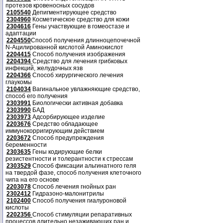
протезов кровеносных сосудов
2105540
Депигментирующее средство
2304960
Косметическое средство для кожи
2304616
Гены участвующие в гомеостазе и
адаптации
2204550
Способ получения длинноцепочечной
N-Ацилированной кислотой Аминокислот
2204415
Способ получения изображения
2204394
Средство для лечения грибковых
инфекций, желудочных язв
2204366
Способ хирургического лечения
глаукомы
2104034
Вагинальное увлажняющие средство,
способ его получения
2303991
Биологически активная добавка
2303990
БАД
2303973
Адсорбирующее изделие
2203676
Средство обладающее
иммунокорригирующим действием
2203672
Способ предупреждения
беременности
2303635
Гены кодирующие белки
резистентности и толерантности к стрессам
2303529
Способ фиксации альгинатного геля
на твердой фазе, способ получения клеточного
чипа на его основе
2203078
Способ лечения гнойных ран
2302412
Гидразоно-малонитрилы
2102400
Способ получения гиалуроновой
кислоты
2202356
Способ стимуляции репаративных
процессов длительно незаживающих ран и