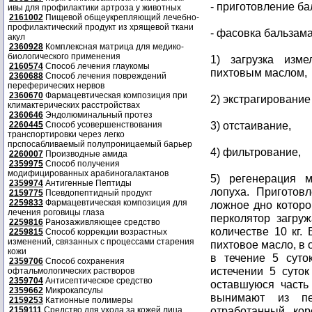
- приготовление ба
ивы для профилактики артроза у животных
2161002
Пищевой общеукрепляющий лечебно-
профилактический продукт из хрящевой ткани
- фасовка бальзам
акул
2360928
Комплексная матрица для медико-
биологического применения
1) загрузка изм
2160574
Способ лечения глаукомы
пихтовым маслом,
2360688
Способ лечения повреждений
переферических нервов
2360670
Фармацевтическая композиция при
2) экстрагировани
климактерических расстройствах
2360646
Эндолюминальный протез
3) отстаивание,
2260445
Способ усовершенствования
транспортировки через легко
прспосабливаемый полупроницаемый барьер
4) фильтрование,
2260007
Производные амида
2359975
Способ получения
модифицированных арабиногалактанов
5) регенерация м
2359974
Антигенные Пептиды
лопуха. Приготов
2159775
Псевдопептидный продукт
2259833
Фармацевтическая композиция для
ложное дно которо
лечения роговицы глаза
перколятор загру
2259816
Ранозаживляющее средство
количестве 10 кг.
2259815
Способ коррекции возрастных
изменений, связанных с процессами старения
пихтовое масло, в 
кожи
в течение 5 суто
2359706
Способ сохранения
истечении 5 суток
офтальмологических растворов
2359704
Антисептическое средство
оставшуюся часть
2359662
Микрокапсулы
вынимают из пе
2159253
Катионные полимеры
отработанный ко
2159111
Средство для ухода за кожей лица