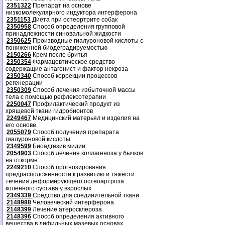
2351322
Препарат на основе
низкомолекулярного индуктора интерферона
2351153
Диета при остеортрите собак
2350958
Способ определения групповой
принадлежности синовальной жидкости
2350625
Производные гиалуроновой кислоты с
пониженной биодеградируемостью
2150266
Крем после бритья
2350354
Фармацевтическое средство
содержащие антагонист и фактор некроза
2350340
Способ коррекции процессов
регенерации
2350309
Способ лечения избыточной массы
тела с помощью рефлексотерапии
2250047
Профилактический продукт из
хрящевой ткани гидробионтов
2249467
Медицинский матерьял и изделия на
его основе
2055079
Способ получения препарата
гиалуроновой кислоты
2349599
Биоадгезив мидии
2054903
Способ лечения коллагеноза у бычков
на откорме
2249210
Способ прогнозирования
предрасположенности к развитию и тяжести
течения деформирующего остеоартроза
коленного сустава у взрослых
2349339
Средство для соединительной ткани
2148988
Человеческий интерферона
2148399
Лечение атеросклероза
2148396
Способ определения активного
вещества в дифильных мазевых основах