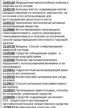
2240140
Медицинская многослойная повязка и
изделия на ее основе
2240135
Культура клеток, содержащая клетки -
предшественники остеонегеза, имплантант на
ее основе и его использование для
восстановления целостности кости
2240123
Экзогенные биологически активные
коньюгирующие вещества
2139886
Фотоотвержаемое производное
гликозаминогликата, сшитое производное
гликозаминогликата и способы их получения,
способ предотвращения клеточной и тканевой
адгезии
2139729
Вакцина. Способ стимулирования
иммунной системы
2339386
Средство обладающее радио - и
химиозащитным действием
2339369
Лечение офтальмологических
нарушений с использованием мочевины и ее
производных
2139041
Гидратантный регенерирующий крем
и способ его получения
2139039
Косметический суперкрем для ухода
за кожей
2139017
Способ получения боисовместимого
материала
2138503
Производные камптотецина, способы
их получения, уникальное средство
2338556
Средство содержащие антагонист
Р2Х - рецептора и нестероидное
противоспалительное лекарственное средство
2338514
Косметическое средство для