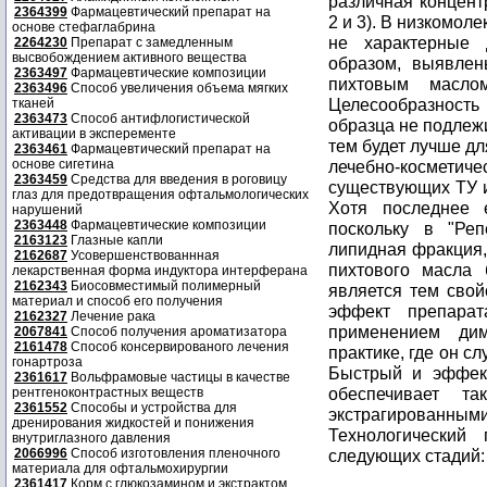
различная концент
2364399
Фармацевтический препарат на
2 и 3). В низкомол
основе стефаглабрина
не характерные 
2264230
Препарат с замедленным
высвобождением активного вещества
образом, выявле
2363497
Фармацевтические композиции
пихтовым масло
2363496
Способ увеличения объема мягких
Целесообразност
тканей
2363473
Способ антифлогистической
образца не подлежи
активации в эксперементе
тем будет лучше дл
2363461
Фармацевтический препарат на
основе сигетина
лечебно-космети
2363459
Средства для введения в роговицу
существующих ТУ и
глаз для предотвращения офтальмологических
Хотя последнее 
нарушений
2363448
Фармацевтические композиции
поскольку в "Реп
2163123
Глазные капли
липидная фракция,
2162687
Усовершенствованнная
пихтового масла
лекарственная форма индуктора интерферана
2162343
Биосовместимый полимерный
является тем сво
материал и способ его получения
эффект препара
2162327
Лечение рака
применением дим
2067841
Способ получения ароматизатора
2161478
Способ консервированого лечения
практике, где он с
гонартроза
Быстрый и эффект
2361617
Вольфрамовые частицы в качестве
обеспечивает т
рентгеноконтрастных веществ
2361552
Способы и устройства для
экстрагирован
дренирования жидкостей и понижения
Технологический
внутриглазного давления
2066996
Способ изготовления пленочного
следующих стадий:
материала для офтальмохирургии
2361417
Корм с глюкозамином и экстрактом