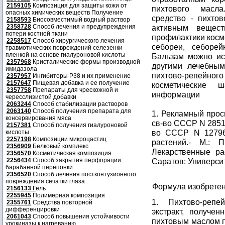
2159105
Композиция для защиты кожи от
пихтового масла
опасных химических веществ Получение
средство - пихтов
2158593
Биосовместимый водный раствор
2358728
Способ лечения и предупреждения
активным вещес
потери костной ткани
профилактики косме
2258517
Способ хирургического лечения
себореи, себорей
травмотических повреждений селезенки
пленкой на основе гиалуроновой кислоты
Бальзам можно ис
2357968
Кристалические формы производной
другими лечебным
имидазола
пихтово-репейног
2357957
Ингибиторы P38 и их применение
2157647
Пищевая добавка и ее получение
косметические 
2357758
Препараты для чрескожной и
информации
чересслизистой добавки
2063244
Способ стабилизации растворов
2063140
Способ получения препарата для
1. Рекламный прос
консервирования мяса
св-во СССР N 285167
2157381
Способ получения гиалуроновой
во СССР N 127965
кислоты
2257198
Композиции микроцастиц
растений.- М.: 
2356909
Белковый комплекс
Лекарственные ра
2356570
Косметическая композиция
2256434
Способ закрытия перфорации
Саратов: Университе
барабанной перепонки
2356520
Способ лечения постконтузионного
повреждения сечатки глаза
Формула изобрете
2156133
Г
ель
2255945
Полимерная композиция
1. Пихтово-реп
2355761
Средства повторной
дифференцировки
экстракт, получе
2061043
Способ повышения устойчивости
пихтовым маслом п
урокиназы к нагреванию