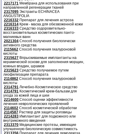
2217171
Мембрана для использования при
направленной регенерации тканей
2317095
Экстракты ECHINACEA
ANGUSTIFOLIA
2216332
Препарат для лечения астроза
2216314
Крем - маска для обезвоженной кожи
2316333
Средство оздоровительно-
восстановительных косметических панто-
магниевых ванн
2021304
Способ получения биологически
активного средства
2115662
Способ получения гиалуроновой
кислоты
2315627
Впрыскиваемые имплантанты на
керамической основе для заполнения морщин,
кожных впадин, шрамов
2315623
Средство получаемое путем
лиофилизации препарата
2114862
Способ получения гиалуроновой
кислоты
2314791
Лечебно-Косметическое средство
2314791
Косметический крем-бальзам для
ухода за кожей лица и шеи
2214600
Способ оценки эффективности
лечения неврологических проявлений
2114602
Способ косметической обработки
2114587
Раствор для защиты роговицы
2214283
Имплантант для подкожного или
внутрикожного введения
2313370
Медицинские протезы, имеющие
улучшенную биологическую совместимость
2313356
Препарат для лечения демодекоза