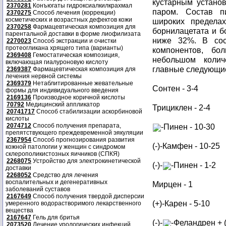
кустарным устано
2370281
Конъюгаты гидроксиалкилкрахмал
паром. Состав п
2370275
Способ лечения (коррекции)
косметических и возрастных дефектов кожи
широких предела
2370258
Фармацевтическая композиция для
борнилацетата и б
парентальной доставки в форме лиофилизата
ниже 32%. В сос
2270023
Способ экстракции и очистки
протеогликана хрящего типа (варианты)
компонентов, бо
2369408
Гемостатическая композиция,
небольшом колич
включающая гиалуроновую кислоту
главные следующие
2369387
Фармацевтическая композиция для
лечения нервной системы
2369379
Нетаблитированные жевательные
Сонтен - 3-4
формы для индивидуального введения
2169136
Производное коричной кислоты
70792
Медицинский аппликатор
Трициклeн - 2-4
20741717
Способ стабилизации аскорбиновой
кислоты
2074712
Способ получения препарата,
-Пинен - 10-30
препятствующего преждевременной эякуляции
2367954
Способ прогнозирования развития
(-)-Камфен - 10-25
кожной патологии у женщин с синдромом
склерополикистозных яичников (СПКЯ)
2268075
Устройство для электрокинетической
(-)-
-Пинен - 1-2
доставки
2268052
Средство для лечения
воспалительных и дегенеративных
Мирцен - 1
заболеваний суставов
2167649
Способ получения твердой дисперсии
(+)-Карен - 5-10
умеренного водорастворимого лекарственного
вещества
2167647
Гель для бритья
(-)-
-Феландрен + (
2073520
Лечение урологических инфекций