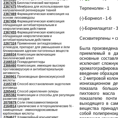
2367476
Биопластический материал
2367475
Мембрана для использования при
Tерпенолен - 1
направленной регенерации тканей
2367469
Фармацевтическая композиция на
основе лизоамидазы
(-)-Борнеол - 1-6
2367456
Фармацевтическая композиция
обладающая антибактериальным и
(-)-Борнилацетат - 
некролитическим действием
2367455
Фармацевтическая композиция
обладающая некролитическим и
Сесквитерпены + сп
антибактериальным действием
2267324
Применение антиадгезивных
углеводов, препарат для уменьшения и /или
Была произведена
блокирования адгезии патогенных веществ
приемлемый в да
2166934
Композиции включающие
основные составл
биологический агент
2166510
Псевдодипептиды
исключает сложну
2366460
Композиции, имеющие высокую
хроматографирова
противовирусную и антибактериальную
введение образцов
активность
2360901
Производные феноксиуксусной
с 2-метровой коло
кислоты
ионизационном де
2165749
Способ восстановления эндотелия
роговицы
показала больш
2265441
Способ укрепления склеры
пихтового масла
2365382
Композиции и способы для регуляции
показателю почт
развития сосудов
2070879
Соли гликозаминогликанов
выходящего в само
2164914
Циклические и гетероциклические N -
вещества принадл
замещенные - иминогидроксамовые
собой полипреноид
карбоновые кислоты
2264627
Хламидийный конъюктивит