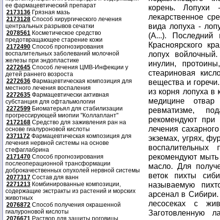
ее фармацевтический препарат
корень. Лопухи
2173136
Грязная мазь
лекарственное ср
2173128
Способ хирургического лечения
вида лопуха - лопу
центральных разрывов сечатки
2078561
Косметическое средство
(A...). Последний
предотвращающее старение кожи
Красноярского кр
2172490
Способ прогнозирования
лопух войлочный.
воспалительных заболеваний молочной
железы при эндопластике
инулин, протоины
2272645
Способ лечения ЦМВ-Инфекции у
стеариновая кисло
детей раннего возроста
2272636
Фармацевтическая композиция для
вещества и горечи
местного лечения воспаления
из корня лопуха в 
2272635
Фармацевтически активная
медицине отвар
субстанция для офтальмологии
2272599
Биоматерьял для стабилизации
ревматизме, по
прогрессирующей миопии "Коллаплант"
рекомендуют при 
2172168
Средство для заживления ран на
лечения сахарного
основе гиалуроновой кислоты
2371172
Фармацевтическая композиция для
экземах, угрях, фу
лечения нервной системы на основе
воспалительных 
стефаглабрина
рекомендуют мыть 
2171470
Способ прогнозирования
послеоперационной трансформации
масло. Для получ
доброкачественных опухолей нервной системы
веток пихты сиби
2077317
Состав для ванн
называемую пихт
2271213
Комбинированные композиции,
содержащие экстракты из растений и морских
арсенал в Сибири.
животных
лесосеках с жи
2076872
Способ получения окрашенной
гиалуроновой кислоты
Заготовленную л
2076671
Раствор для защиты роговицы