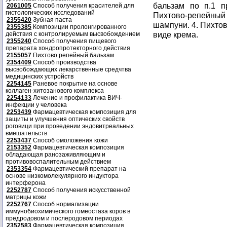
бальзам по п.1 п
2061005
Способ получения красителей для
гистологических исследований
Пихтово-репейны
2355420
Зубная паста
шампуни. 4. Пихтов
2355385
Композиции пролонгированного
виде крема.
действия с контролируемым высвобождением
2355240
Способ получения пищевого
препарата хондропротекторного действия
2155057
Пихтово репейный бальзам
2354409
Способ производства
высвобождающих лекарственные средчтва
медицинских устройств
2254145
Раневое покрытие на основе
коллаген-хитозанового комплекса
2254133
Лечение и профилактика ВИЧ-
инфекции у человека
2253439
Фармацевтическая композиция для
защиты и улучшения оптических свойств
роговици при проведении эндовитреальных
вмешательств
2253437
Способ омоложения кожи
2153352
Фармацевтическая композиция
обладающая ранозаживляющим и
противовоспалительным действием
2353354
Фармацевтический препарат на
основе низкомолекулярного индуктора
интерферона
2252787
Способ получения искусственной
матрицы кожи
2252767
Способ нормализации
иммунобиохимического гомеостаза коров в
предродовом и послеродовом периодах
2352583
Фармацевтическая композиция