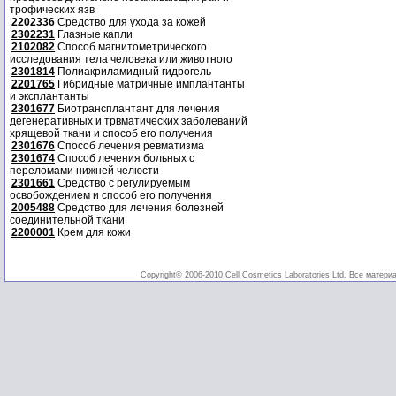
трофических язв
2202336
Средство для ухода за кожей
2302231
Глазные капли
2102082
Способ магнитометрического
исследования тела человека или животного
2301814
Полиакриламидный гидрогель
2201765
Гибридные матричные имплантанты
и эксплантанты
2301677
Биотрансплантант для лечения
дегенеративных и трвматических заболеваний
хрящевой ткани и способ его получения
2301676
Способ лечения ревматизма
2301674
Способ лечения больных с
переломами нижней челюсти
2301661
Средство с регулируемым
освобождением и способ его получения
2005488
Средство для лечения болезней
соединительной ткани
2200001
Крем для кожи
Copyright© 2006-2010 Cell Cosmetics Laboratories Ltd. Все матери