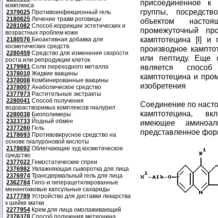
присоединенное к 
комплекса
группы, посредст
2379025
Противоинфекционный гель
2180825
Лечение травм роговицы
объектом насто
2281082
Способ коррекции эстетических и
промежуточный про
возрастных проблем кожи
камптотецина [I] и
2180576
Биоактивная добавка для
косметических средств
производное камптот
2280459
Средство для изменения скорости
или пептиду. Еще 
роста или репродукции клеток
является способ
2179981
Соли переходного металла
2378010
Жидкие вакцины
камптотецина и про
2378008
Комбинированные вакцины
изобретения
2378007
Анаболическое средство
2377973
Растительные экстракты
2280041
Способ получения
Соединение по наст
водорастворимых комплексов гиалурил
камптотецина, вк
2280038
Биополимеры
2323733
Йодный обмен
имеющее аминоалко
2377260
Гель
представленное форм
2178693
Противовирусное средство на
основе гиалуроновой кислоты
2178692
Облегчающие зуд косметическое
средство
2377022
Гемостатические спреи
2376982
Увлажняющая сыворотка для лица
2376974
Трансдермальный гель для лица
2362784
Гипо-и гиперацетилированные
менингокковые капсульные сахариды
2177789
Устройство для доставки лекарства
к шейке матки
2277954
Крем для лица омолаживающий
2376378
Способ получения метионина