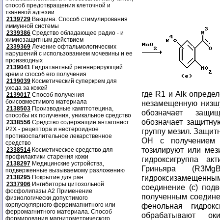
способ предотвращения клеточной и
тканевой адгезии
2139729
Вакцина. Способ стимулирования
иммунной системы
2339386
Средство обладающее радио - и
химиозащитным действием
2339369
Лечение офтальмологических
нарушений с использованием мочевины и ее
производных
2139041
Гидратантный регенерирующий
крем и способ его получения
2139039
Косметический суперкрем для
ухода за кожей
где R1 и Alk опред
2139017
Способ получения
боисовместимого материала
незамещенную низшу
2138503
Производные камптотецина,
обозначает защи
способы их получения, уникальное средство
обозначает защитну
2338556
Средство содержащие антагонист
Р2Х - рецептора и нестероидное
группу мезил. Защит
противоспалительное лекарственное
OH с получением 
средство
тозилируют или мез
2338514
Косметическое средство для
профилактики старения кожи
гидроксигруппа ак
2138297
Медицинские устройства,
Гриньяра (R3Mg
подверженные вызываемому разложению
гидроксизамещенны
2138295
Покрытие для ран
2337906
Ингибиторы цитозольной
соединение (с) под
фосфолипазы А2 Применение
полученным соединен
физиологически допустимого
корпускулярного ферримагнитного или
фенольная гидрокс
ферромагнитного материала. Способ
обрабатывают оки
формирования магнитометрического