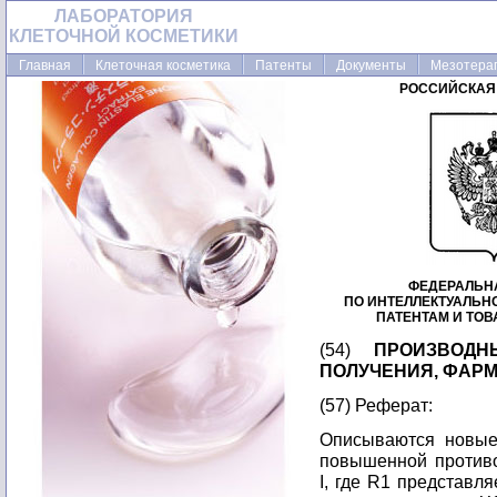
ЛАБОРАТОРИЯ
КЛЕТОЧНОЙ КОСМЕТИКИ
Главная
Клеточная косметика
Патенты
Документы
Мезотера
РОССИЙСКАЯ
ФЕДЕРАЛЬН
ПО ИНТЕЛЛЕКТУАЛЬН
ПАТЕНТАМ И ТО
(54)
ПРОИЗВОДН
ПОЛУЧЕНИЯ, ФАР
(57) Реферат:
Описываются новые
повышенной против
I, где R1 представ