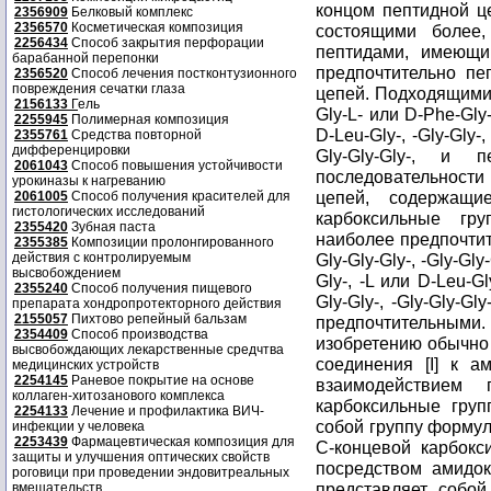
концом пептидной ц
2356909
Белковый комплекс
2356570
Косметическая композиция
состоящими более
2256434
Способ закрытия перфорации
пептидами, имеющи
барабанной перепонки
предпочтительно п
2356520
Способ лечения постконтузионного
повреждения сечатки глаза
цепей. Подходящими
2156133
Г
ель
Gly-L- или D-Phe-Gly-
2255945
Полимерная композиция
D-Leu-Gly-, -Gly-Gly-,
2355761
Средства повторной
дифференцировки
Gly-Gly-Gly-, и
2061043
Способ повышения устойчивости
последовательности
урокиназы к нагреванию
цепей, содержащи
2061005
Способ получения красителей для
гистологических исследований
карбоксильные гр
2355420
Зубная паста
наиболее предпочтител
2355385
Композиции пролонгированного
действия с контролируемым
Gly-Gly-Gly-, -Gly-Gly
высвобождением
Gly-, -L или D-Leu-Gly
2355240
Способ получения пищевого
Gly-Gly-, -Gly-Gly-G
препарата хондропротекторного действия
2155057
Пихтово репейный бальзам
предпочтительными.
2354409
Способ производства
изобретению обычно
высвобождающих лекарственные средчтва
соединения [I] к 
медицинских устройств
2254145
Раневое покрытие на основе
взаимодействием
коллаген-хитозанового комплекса
карбоксильные груп
2254133
Лечение и профилактика ВИЧ-
собой группу формул
инфекции у человека
2253439
Фармацевтическая композиция для
C-концевой карбокс
защиты и улучшения оптических свойств
посредством амидок
роговици при проведении эндовитреальных
представляет собой
вмешательств