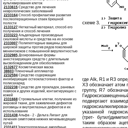
культивирования клеток
2133615
Средство для лечения
неврологических заболеваний
2233164
Способ профилактики развития
послеоперационных спаек брюшной
схеме 3.
полости
2133127
Неткатный материал, способ его
получения и способ лечения
2333223
Альдегидные производные
сиаловой кислоты и средства на их основе
2333007
Полипептидные вакцины для
широкой защиты против рядов поколений
менингококов с повышенной вирулентностью
2332985
Дозированные формы
анестезирующих средств с длительным
высвобождением для обезболивания
2132677
Косметическая маска
38603
Пленочный аппликатор
2232594
Средство содержащие
где Alk, R1 и R3 оп
ингибирующие остеокластогенез фактор и
полисахарид
X3 обозначает атом 
2332238
Средство для прокладок, раневых
группу, R7 обознач
повязок и других изделий, контактирующих с
Гидроксизамещенны
кожей
2331668
Стромальные клетки, получение из
подвергают взаимод
жировой ткани, для заживления дефектов
гидроксиалкилиров
роговицы и внутриглазных дефектов и их
использование
указанной гидрокс
2331438
Альфа - 2 - Дельта Лигант для
(трет- бутил)димет
лечения симптомов нижних мочевыводящих
таким образом аце
путей
2331411
Электропряденые аморфные