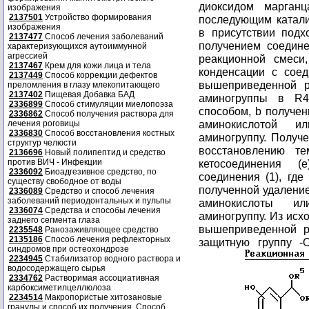
диоксидом марганц
изображения
2137501
Устройство формирования
последующим катали
изображения
в присутствии подх
2137477
Способ лечения заболеваний
получением соедине
характеризующихся аутоиммунной
агрессией
реакционной смеси
2137467
Крем для кожи лица и тела
конденсации с соед
2137449
Способ коррекции дефектов
вышеприведенной р
преломления в глазу млекопитающего
2137402
Пищевая Добавка БАД
аминогруппы в R4
2336899
Способ стимуляции миелопоэза
способом, b получе
2336862
Способ получения раствора для
аминокислотой 
лечения роговицы
2336830
Способ восстановления костных
аминогруппу. Получ
структур челюсти
восстановлению т
2136696
Новый полипептид и средство
против ВИЧ - Инфекции
кетосоединения (
2336092
Биоадгезивное средство, по
соединения (1), гд
существу свободное от воды
полученной удаление
2336089
Средство и способ лечения
заболеваний периодонтальных и пульпы
аминокислоты и
2336074
Средства и способы лечения
аминогруппу. Из исх
заднего сегмента глаза
вышеприведенной ре
2235548
Ранозаживляющее средство
2135186
Способ лечения рефлекторных
защитную группу -
синдромов при остеохондрозе
2234945
Стабилизатор водного раствора и
водосодержащего сырья
2334762
Растворимая ассоциативная
карбоксиметилцеллюлоза
2234514
Макропористые хитозановые
гранулы и способ их получения. Способ