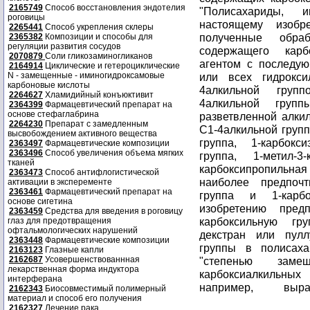
2165749
Способ восстановления эндотелия
"Полисахариды, 
роговицы
настоящему изобр
2265441
Способ укрепления склеры
полученные обра
2365382
Композиции и способы для
регуляции развития сосудов
содержащего карб
2070879
Соли гликозаминогликанов
агентом с последу
2164914
Циклические и гетероциклические
N - замещенные - иминогидроксамовые
или всех гидрокси
карбоновые кислоты
4алкильной групп
2264627
Хламидийный конъюктивит
4алкильной гру
2364399
Фармацевтический препарат на
основе стефаглабрина
разветвленной алкил
2264230
Препарат с замедленным
C1-4алкильной групп
высвобождением активного вещества
группа, 1-карбокс
2363497
Фармацевтические композиции
2363496
Способ увеличения объема мягких
группа, 1-метил-3
тканей
карбоксипропильная г
2363473
Способ антифлогистической
наиболее предпочт
активации в эксперементе
2363461
Фармацевтический препарат на
группа и 1-карб
основе сигетина
изобретению пред
2363459
Средства для введения в роговицу
карбоксильную гру
глаз для предотвращения
офтальмологических нарушений
декстран или пулл
2363448
Фармацевтические композиции
группы в полисах
2163123
Глазные капли
2162687
Усовершенствованнная
"степенью заме
лекарственная форма индуктора
карбоксиалкильных 
интерферана
например, выр
2162343
Биосовместимый полимерный
материал и способ его получения
2162327
Лечение рака