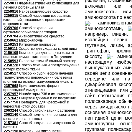
(включая, D-аминоки
2259833
Фармацевтическая композиция для
включает или не
лечения роговицы глаза
аминокислоты ил
2259816
Ранозаживляющее средство
2259815
Способ коррекции возрастных
аминокислота по нас
изменений, связанных с процессами
- аминокисло
старения кожи
аминокислотами,
2359706
Способ сохранения
офтальмологических растворов
например, глицин,
2359704
Антисептическое средство
изолейцин, серин,
2359662
Микрокапсулы
2159253
Катионные полимеры
глутамин, лизин, а
2159111
Средство для ухода за кожей лица
триптофан, проли
2159105
Композиция для защиты кожи от
кислоту,
- амино
опасных химических веществ Получение
2158593
Биосовместимый водный раствор
настоящему изобр
2358728
Способ лечения и предупреждения
вышеуказанных ами
потери костной ткани
своей цепи соединен
2258517
Способ хирургического лечения
травмотических повреждений селезенки
середине или на
пленкой на основе гиалуроновой кислоты
дикарбоновая кислот
2357968
Кристалические формы
этилендиамин, или д
производной имидазола
2357957
Ингибиторы P38 и их применение
сайт связывания п
2157647
Пищевая добавка и ее получение
полисахарида обычн
2357758
Препараты для чрескожной и
через амидокислотн
чересслизистой добавки
2063244
Способ стабилизации растворов
основная аминокисло
2063140
Способ получения препарата для
пептидной цепи мо
консервирования мяса
2157381
Способ получения гиалуроновой
аминогруппы осно
кислоты
группами полисаха
2257198
Композиции микроцастиц