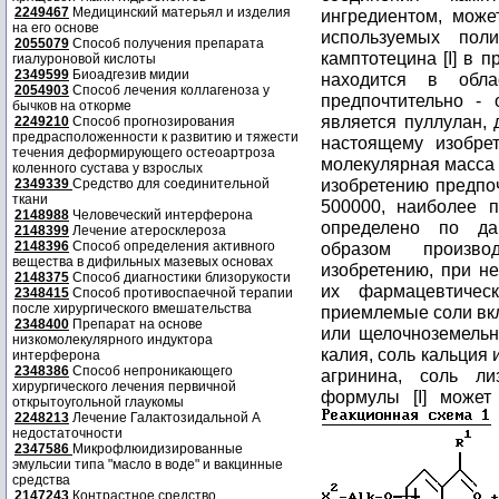
2249467
Медицинский матерьял и изделия
ингредиентом, може
на его основе
используемых пол
2055079
Способ получения препарата
камптотецина [I] в 
гиалуроновой кислоты
2349599
Биоадгезив мидии
находится в обл
2054903
Способ лечения коллагеноза у
предпочтительно -
бычков на откорме
является пуллулан, 
2249210
Способ прогнозирования
предрасположенности к развитию и тяжести
настоящему изобрет
течения деформирующего остеоартроза
молекулярная масса
коленного сустава у взрослых
изобретению предпоч
2349339
Средство для соединительной
ткани
500000, наиболее п
2148988
Человеческий интерферона
определено по да
2148399
Лечение атеросклероза
2148396
Способ определения активного
образом произв
вещества в дифильных мазевых основах
изобретению, при н
2148375
Способ диагностики близорукости
их фармацевтичес
2348415
Способ противоспаечной терапии
после хирургического вмешательства
приемлемые соли вк
2348400
Препарат на основе
или щелочноземельн
низкомолекулярного индуктора
калия, соль кальция 
интерферона
2348386
Способ непроникающего
агринина, соль ли
хирургического лечения первичной
формулы [I] может
открытоугольной глаукомы
2248213
Лечение Галактозидальной А
недостаточности
2347586
Микрофлюидизированные
эмульсии типа "масло в воде" и вакцинные
средства
2147243
Контрастное средство