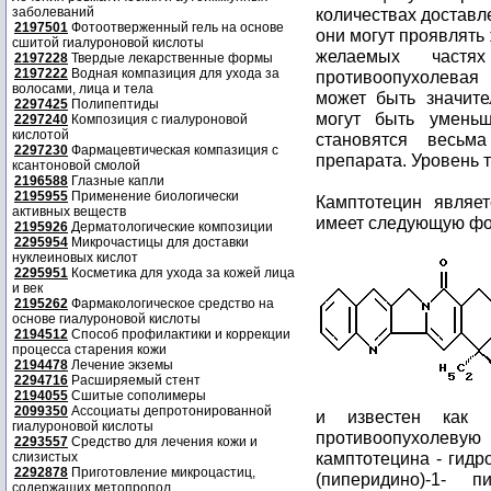
заболеваний
количествах доставл
2197501
Фотоотверженный гель на основе
они могут проявлять
сшитой гиалуроновой кислоты
желаемых частя
2197228
Твердые лекарственные формы
2197222
Водная компазиция для ухода за
противоопухолевая
волосами, лица и тела
может быть значит
2297425
Полипептиды
могут быть уменьш
2297240
Композиция с гиалуроновой
кислотой
становятся весьм
2297230
Фармацевтическая компазиция с
препарата. Уровень 
ксантоновой смолой
2196588
Глазные капли
2195955
Применение биологически
Камптотецин являе
активных веществ
имеет следующую фо
2195926
Дерматологические композиции
2295954
Микрочастицы для доставки
нуклеиновых кислот
2295951
Косметика для ухода за кожей лица
и век
2195262
Фармакологическое средство на
основе гиалуроновой кислоты
2194512
Способ профилактики и коррекции
процесса старения кожи
2194478
Лечение экземы
2294716
Расширяемый стент
2194055
Сшитые сополимеры
2099350
Ассоциаты депротонированной
и известен как 
гиалуроновой кислоты
противоопухолеву
2293557
Средство для лечения кожи и
камптотецина - гидро
слизистых
2292878
Приготовление микроцастиц,
(пиперидино)-1- п
содержащих метопропол