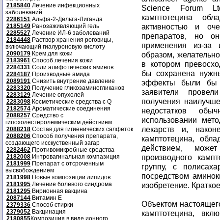
2185840
Лечение инфекционных
Science Forum Lt
заболеваний
камптотецина обл
2286151
Альфа-2-Дельта-Лиганда
активностью и оч
2185149
Ранозаживляющий гель
2285527
Лечение ИЛ-6 заболеваний
препаратов, но о
2184448
Раствор хранения роговицы,
применения из-за
включающий гиалуроновую кислоту
2090179
Крем для кожи
образом, желательно
2183961
Способ лечения кожи
в котором превосхо
2284331
Соли алифотических аминов
бы сохранена нужн
2284187
Производные амида
2089191
Снизить внутрение давление
эффекты были бы 
2283320
Получение гликозаминогликанов
заявители провел
2283129
Лечение опухолей
получения наилучше
2283098
Косметические средства с Q
2182574
Ароматические соединения
недостатков обы
2088257
Средство с
использовании мет
гипохолестеролемическим действием
лекарств и, након
2088218
Состав для гигиенических салфеток
2088206
Способ получения препарата,
камптотецина, обл
создающего исскуственный загар
действием, може
2282462
Противомикробные средства
производного камп
2182008
Интровагинальная компазиция
2181999
Препарат с отсроченным
группу, с полисах
высвобождением
посредством аминок
2181998
Новые композиции липидов
2181995
Лечение болевого синдрома
изобретение. Кратко
2181295
Вирионная вакцина
2087144
Витамин Е
Объектом настоящег
2379336
Способ стирки
2379052
Вакцинация
камптотецина, вкл
2180855
Композиция в виде ионного