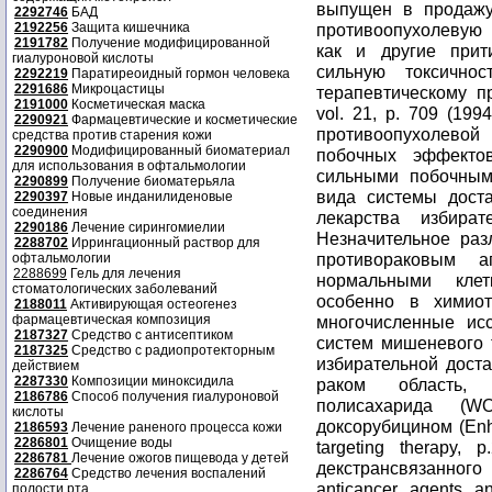
выпущен в продажу
2292746
БАД
2192256
Защита кишечника
противоопухолевую 
2191782
Получение модифицированной
как и другие прит
гиалуроновой кислоты
сильную токсично
2292219
Паратиреоидный гормон человека
2291686
Микроцастицы
терапевтическому п
2191000
Косметическая маска
vol. 21, p. 709 (19
2290921
Фармацевтические и косметические
противоопухолевой
средства против старения кожи
2290900
Модифицированный биоматериал
побочных эффекто
для использования в офтальмологии
сильными побочным
2290899
Получение биоматерьяла
вида системы доста
2290397
Новые инданилиденовые
соединения
лекарства избира
2290186
Лечение сирингомиелии
Незначительное раз
2288702
Иррингационный раствор для
противораковым 
офтальмологии
2288699
Гель для лечения
нормальными клет
стоматологических заболеваний
особенно в химио
2188011
Активирующая остеогенез
фармацевтическая композиция
многочисленные ис
2187327
Средство с антисептиком
систем мишеневого 
2187325
Средство с радиопротекторным
избирательной дост
действием
2287330
Композиции миноксидила
раком область, 
2186786
Способ получения гиалуроновой
полисахарида (W
кислоты
доксорубицином (Enha
2186593
Лечение раненого процесса кожи
2286801
Очищение воды
targeting therapy, 
2286781
Лечение ожогов пищевода у детей
декстрансвязанного
2286764
Средство лечения воспалений
anticancer agents an
полости рта