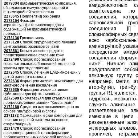
2079304
фармацевтическая композиция,
амидокислотных с
обладающая иммуносупрессорной и
камптотецина по
антимикробной активностью
соединения, кото
2273645
Полипептид ожирения
2173154
Фракция
карбоксильной гр
кератансульфатолигосахаридов и
соединения [I]
содержащий ее фармацевтический
препарат
сложноэфирных связ
2173136
Грязная мазь
всех карбоксильн
2173128
Способ хирургического лечения
аминогруппой указа
центральных разрывов сечатки
2078561
Косметическое средство
посредством амидо
предотвращающее старение кожи
соединения формул
2172490
Способ прогнозирования
ниже. Низшая ал
воспалительных заболеваний молочной
железы при эндопластике
представляет собо
2272645
Способ лечения ЦМВ-Инфекции у
алкильную группу,
детей раннего возроста
например, метил, эт
2272636
Фармацевтическая композиция для
местного лечения воспаления
втор-бутил, трет-
2272635
Фармацевтически активная
группы R1 является
субстанция для офтальмологии
гидрокси-, меркапто
2272599
Биоматерьял для стабилизации
прогрессирующей миопии "Коллаплант"
служить алкильные
2172168
Средство для заживления ран на
разветвленные ал
основе гиалуроновой кислоты
2371172
Фармацевтическая композиция для
имеющие в цепи а
лечения нервной системы на основе
разветвленные алк
стефаглабрина
углеродных атомов,
2171470
Способ прогнозирования
послеоперационной трансформации
пропилен, тетраме
доброкачественных опухолей нервной