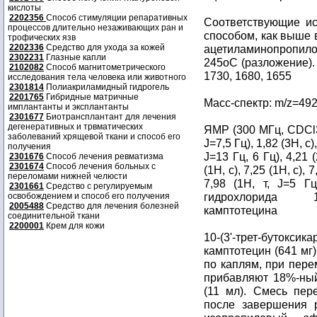
кислоты
2202356
Способ стимуляции репаративных
Соответствующие и
процессов длительно незаживающих ран и
способом, как выше в 
трофических язв
2202336
Средство для ухода за кожей
ацетиламинопропилок
2302231
Глазные капли
245oC (разложение).
2102082
Способ магнитометрического
1730, 1680, 1655
исследования тела человека или животного
2301814
Полиакриламидный гидрогель
2201765
Гибридные матричные
Масс-спектр: m/z=49
имплантанты и эксплантанты
2301677
Биотрансплантант для лечения
дегенеративных и трвматических
ЯМР (300 МГц, CDCl
заболеваний хрящевой ткани и способ его
J=7,5 Гц), 1,82 (3H, с),
получения
J=13 Гц, 6 Гц), 4,21 (
2301676
Способ лечения ревматизма
2301674
Способ лечения больных с
(1H, с), 7,25 (1H, с), 
переломами нижней челюсти
7,98 (1H, т, J=5 Гц
2301661
Средство с регулируемым
гидрохлорида 10-
освобождением и способ его получения
2005488
Средство для лечения болезней
камптотецина
соединительной ткани
2200001
Крем для кожи
10-(3'-трет-бутоксик
камптотецин (641 мг)
по каплям, при пер
прибавляют 18%-ный
(11 мл). Смесь пе
после завершения 