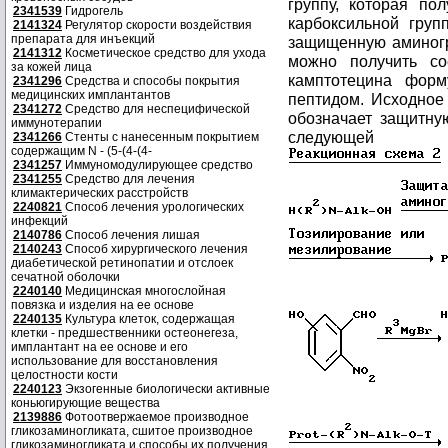
группу, которая по
2341539
Гидрогель
карбоксильной гру
2141324
Регулятор скорости воздействия
препарата для инъекций
защищенную аминогр
2141312
Косметическое средство для ухода
можно получить со
за кожей лица
камптотецина форм
2341296
Средства и способы покрытия
медицинских имплантантов
пептидом. Исходное 
2341272
Средство для неспецифической
обозначает защитну
иммунотерапии
следующей
2341266
Стенты с нанесенным покрытием
содержащим N - (5-(4-(4-
2341257
Иммуномодулирующее средство
2341255
Средство для лечения
климактерических расстройств
2240821
Способ лечения урологических
инфекций
2140786
Способ лечения лишая
2140243
Способ хирургического лечения
диабетической ретинопатии и отслоек
сечатной оболочки
2240140
Медицинская многослойная
повязка и изделия на ее основе
2240135
Культура клеток, содержащая
клетки - предшественники остеонегеза,
имплантант на ее основе и его
использование для восстановления
целостности кости
2240123
Экзогенные биологически активные
коньюгирующие вещества
2139886
Фотоотвержаемое производное
гликозаминогликата, сшитое производное
гликозаминогликата и способы их получения,