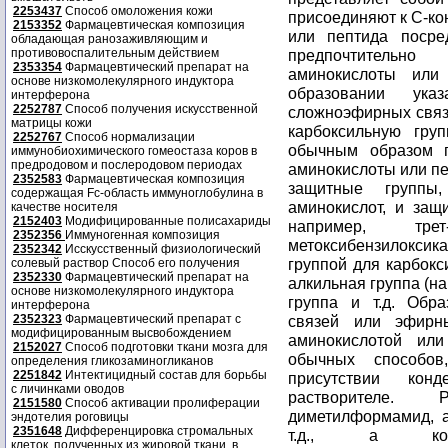
2253437
Способ омоложения кожи
присоединяют к C-ко
2153352
Фармацевтическая композиция
или пептида посре
обладающая ранозаживляющим и
противовоспалительным действием
предпочтительн
2353354
Фармацевтический препарат на
аминокислоты или
основе низкомолекулярного индуктора
образовании ука
интерферона
2252787
Способ получения искусственной
сложноэфирных связ
матрицы кожи
карбоксильную гру
2252767
Способ нормализации
обычным образом п
иммунобиохимического гомеостаза коров в
предродовом и послеродовом периодах
аминокислоты или пе
2352583
Фармацевтическая композиция
защитные группы
содержащая Fc-область иммуноглобулина в
аминокислот, и защ
качестве носителя
2152403
Модифицированные полисахариды
например, трет
2352356
Иммуногенная композиция
метоксибензилокси
2352342
Исскусственный физиологический
группой для карбокс
солевый раствор Способ его получения
2352330
Фармацевтический препарат на
алкильная группа (на
основе низкомолекулярного индуктора
группа и т.д. Обр
интерферона
2352323
Фармацевтический препарат с
связей или эфирн
модифицированным высвобождением
аминокислотой ил
2152027
Способ подготовки ткани мозга для
обычных способов
определения гликозаминогликанов
2251842
Интектицидный состав для борьбы
присутствии кон
с личинками оводов
растворителе. 
2151580
Способ активации пролиферации
диметилформамид, а
эндотелия роговицы
2351648
Дифференцировка стромальных
т.д., а конд
клеток, полученных из жировой ткани, в