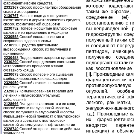
алкоксизамещенног
фармоцевтические средства
которое подвергаю
2331367
Способ профилактики образования
таким же образом, 
спаек и их рецидива
2130767
Масло в воде для получения
соединение (ei)
косметических и дерматологических средств,
восстановлению с по
способ косметической обработки
вышеприведенной р
2230752
Поперечносшитые гиалуроновые
кислоты и их применение в медицине
гидроксигруппы сое
2230558
Способ восстановления и
полученный таким о
сохранения здоровья скмьи
и соединяют посред
2230550
Средства длительного
высвобождения, способ их получения и
пептидом, имеющем
применения
получению соедин
2230458
Поддержания здоровья суставов
2330290
Способ определения состояния
подвергают каталити
метаболических процессов в ткани
как восстановление
суставного хряща
[II]. Производные к
2230073
Способ поперечного сшивания
карбоксилированных полисахаридов
фармацевтически п
2329059
Способ лечения полипозного
противоопухолеву
риносинусита
опухолей, особ
2329037
Комбинированная терапия для
лечения иммуновоспалительных
терапевтический эф
заболеваний
легкого, рак матки
2128666
Гиалуроновая кислота и ее соли,
желудочно-кишечного
способ очистки гиалуроновой кислоты,
способ получения гиалуроновой кислоты.
т.д.). Производные 
Фармацевтический препарат с гиалуроновой
их фармацевтичес
кислотой и средства с гиалуроновой
вводятся паренте
кислотой используемые в офтальмологии
2328740
Способ экспресс - оценки действия
инъекция) и обычно
зубных паст