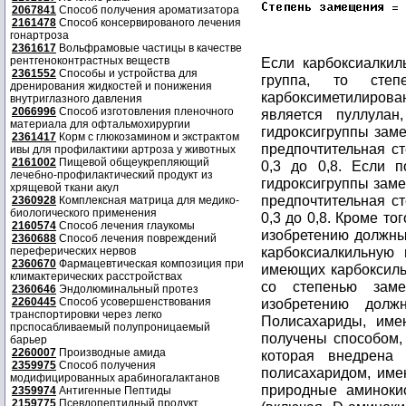
2067841
Способ получения ароматизатора
2161478
Способ консервированого лечения
гонартроза
2361617
Вольфрамовые частицы в качестве
рентгеноконтрастных веществ
Если карбоксиалкил
2361552
Способы и устройства для
группа, то сте
дренирования жидкостей и понижения
карбоксиметилиров
внутриглазного давления
2066996
Способ изготовления пленочного
является пуллула
материала для офтальмохирургии
гидроксигруппы заме
2361417
Корм с глюкозамином и экстрактом
предпочтительная с
ивы для профилактики артроза у животных
2161002
Пищевой общеукрепляющий
0,3 до 0,8. Если 
лечебно-профилактический продукт из
гидроксигруппы заме
хрящевой ткани акул
предпочтительная с
2360928
Комплексная матрица для медико-
биологического применения
0,3 до 0,8. Кроме т
2160574
Способ лечения глаукомы
изобретению должны
2360688
Способ лечения повреждений
карбоксиалкильную 
переферических нервов
2360670
Фармацевтическая композиция при
имеющих карбоксиль
климактерических расстройствах
со степенью зам
2360646
Эндолюминальный протез
2260445
Способ усовершенствования
изобретению долж
транспортировки через легко
Полисахариды, име
прспосабливаемый полупроницаемый
получены способом,
барьер
2260007
Производные амида
которая внедрена 
2359975
Способ получения
полисахаридом, име
модифицированных арабиногалактанов
природные аминокис
2359974
Антигенные Пептиды
2159775
Псевдопептидный продукт