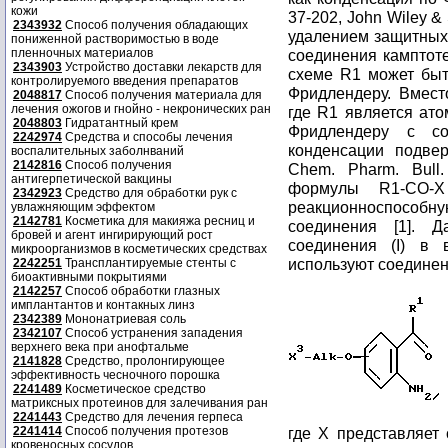
кожи
37-202, John Wiley &
2343932
Способ получения обладающих
удалением защитных 
пониженной растворимостью в воде
пленночных материалов
соединения камптот
2343903
Устройство доставки лекарств для
схеме R1 может быт
контролируемого введения препаратов
Фридлендеру. Вместо
2048817
Способ получения материала для
лечения ожогов и гнойно - некронических ран
где R1 является ат
2048803
Гидратантный крем
Фридлендеру с со
2242974
Средства и способы лечения
конденсации подве
воспалительных заболнваний
2142816
Способ получения
Chem. Pharm. Bull
антигерпетической вакцины
формулы R1-CO-X
2342923
Средство для обработки рук с
реакционноспособ
увлажняющим эффектом
2142781
Косметика для макияжа ресниц и
соединения [1]. Д
бровей и агент ингирирующий рост
соединения (I) в
микроорганизмов в косметических средствах
используют соединен
2242251
Трансплантируемые стенты с
биоактивными покрытиями
2142257
Способ обработки глазных
имплантантов и контакных линз
2342389
Мононатриевая соль
2342107
Способ устранения западения
верхнего века при анофтальме
2141828
Средство, пролонгирующее
эффективность чесночного порошка
2241489
Косметическое средство
матриксных протеинов для залечивания ран
2241443
Средство для лечения герпеса
2241414
Способ получения протезов
где X представляет 
кровеносных сосудов