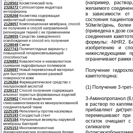
(например, раствор
2128502
Косметический гель
2328272
Суппозитории индуктора
желаемого соединен
интерферона
в зависимости от 
2328268
Косметика содержащая
состояния пациентов
амфолитный сополимер
2128057
Композиционная мембрана, способ
50/мг/кг/день, боле
ее получения и способ направленной
(приведена к дозе со
регенерации тканей с ее применением
соединения камптоте
2128055
Средство замедленного
освобождения и способ его получения
формулы: -NHR2. Б
2128049
Свечи
изобретению и сп
2227743
Полипептидные варианты с
нижеследующими п
повышенной гепаринсвязывающей
способностью
ограничивают рамки 
2326893
Ковалентное и нековалентное
сшивание гидрофильных полимеров
Получение гидрохлор
2326697
Новый перевязочный материал
для быстрого заживления раневой
камптотецина:
поверхности кожи
2126264
Фармацевтическое средство с
гиалуроновой кислотой
(1) Получение 3-тре
2326137
Способ получения содержащих
альгинат пористых формованных изделий
3-Аминопропанол (6,
2325902
Способ выделения
гликозаминогликанов из минерализованной
в раствор по капля
соединительной ткани
прибавляют ди(трет
2225195
Репелленты против насекомых
перемешивают при 
2325193
Сосудистый стент
2325184
Улучшенные везикулы наружной
остаток очищают с
мембраны бактерий
силикагеле
2325153
Многокомпонентная
бутоксикарбонилами
фармацевтическая дозированная форма