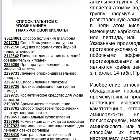
алкильную группу; 
является атомом во
группу формулы 
разветвленную алки
СПИСОК ПАТЕНТОВ С
в цепи атом кисло
УПОМИНАНИЕМ
ГИАЛУРОНОВОЙ КИСЛОТЫ
имеющему карбокси
или пептида, или 
95114061
Способ получения гиалурона
Указанные произво
2017751
Способ получения гиалурона
2192150
БАД для профилактики йодной
противоопухолевую
недостаточности
побочными эффе
2112542
Препарат для лечения патологий
соединительных тканей
противораковыми аг
2225206
Препарат для лечения рака
являются крайне цен
молочной железы
з.п. ф-лы, 14 табл. 
2299733
Лечение опорно-двигательного
аппарата
2299732
Способ лечения глаукомы
Изобретение относ
2299726
Противоинфекционная губная
обладающим повыше
помада
2299725
Косметическое средство для ухода
промежуточным прод
за кожей
настоящее изобре
2198878
Ароматическое соединение
камптотецина, кот
2198702
Способ подготовки трофических
язв к аутодермапластике
аминоалкокси- и
2198653
Вагинальные суппозитории
полисахаридом, име
2197946
Композиция для ухода за волосами
аминокислоты или п
2197923
Фармацевтическая композиция для
лечения отеков роговицы
способам их полу
2298410
Биотрансплантант и способ
настоящему изобрет
лечения ревматических и аутоиммунных