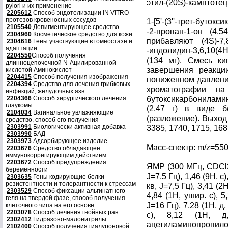
этил-(20S)-камптоте
pylori и их применение
2205612
Способ эндотелизации IN VITRO
протезов кровеносных сосудов
1-[5'-(3''-трет-буто
2105540
Депигментирующее средство
-2-пропан-1-он (4
2304960
Косметическое средство для кожи
прибавляют (4S)-7,8-
2304616
Гены участвующие в гомеостазе и
адаптации
-индолидин-3,6,10(4
2204550
Способ получения
(134 мг). Смесь к
длинноцепочечной N-Ацилированной
завершения реакци
кислотой Аминокислот
2204415
Способ получения изображения
пониженном давлени
2204394
Средство для лечения грибковых
хроматографии на 
инфекций, желудочных язв
бутоксикарбонилами
2204366
Способ хирургического лечения
глаукомы
(2,47 г) в виде б
2104034
Вагинальное увлажняющие
(разложение). Выход
средство, способ его получения
2303991
Биологически активная добавка
3385, 1740, 1715, 168
2303990
БАД
2303973
Адсорбирующее изделие
Масс-спектр: m/z=55
2203676
Средство обладающее
иммунокорригирующим действием
2203672
Способ предупреждения
ЯМР (300 МГц, CDCl
беременности
J=7,5 Гц), 1,46 (9H, с)
2303635
Гены кодирующие белки
резистентности и толерантности к стрессам
кв, J=7,5 Гц), 3,41 (2H
2303529
Способ фиксации альгинатного
4,84 (1H, ушир. с), 5,
геля на твердой фазе, способ получения
J=16 Гц), 7,28 (1H, д,
клеточного чипа на его основе
2203078
Способ лечения гнойных ран
с), 8,12 (1H, д
2302412
Гидразоно-малонитрилы
ацетиламинопропилок
2102400
Способ получения гиалуроновой