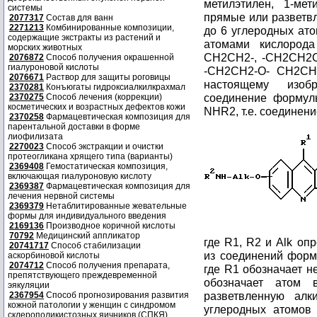
метилэтилен, 1-мет
системы
прямые или разветв
2077317
Состав для ванн
2271213
Комбинированные композиции,
до 6 углеродных ат
содержащие экстракты из растений и
атомами кислород
морских животных
CH2CH2-, -CH2CH2C
2076872
Способ получения окрашенной
гиалуроновой кислоты
-CH2CH2-O- CH2CH2
2076671
Раствор для защиты роговицы
настоящему изоб
2370281
Конъюгаты гидроксиалкилкрахмал
соединение формулы
2370275
Способ лечения (коррекции)
косметических и возрастных дефектов кожи
NHR2, т.е. соединение
2370258
Фармацевтическая композиция для
парентальной доставки в форме
лиофилизата
2270023
Способ экстракции и очистки
протеогликана хрящего типа (варианты)
2369408
Гемостатическая композиция,
включающая гиалуроновую кислоту
2369387
Фармацевтическая композиция для
лечения нервной системы
2369379
Нетаблитированные жевательные
формы для индивидуального введения
2169136
Производное коричной кислоты
70792
Медицинский аппликатор
где R1, R2 и Alk о
20741717
Способ стабилизации
из соединений форму
аскорбиновой кислоты
2074712
Способ получения препарата,
где R1 обозначает 
препятствующего преждевременной
обозначает атом 
эякуляции
разветвленную ал
2367954
Способ прогнозирования развития
кожной патологии у женщин с синдромом
углеродных атомов
склерополикистозных яичников (СПКЯ)