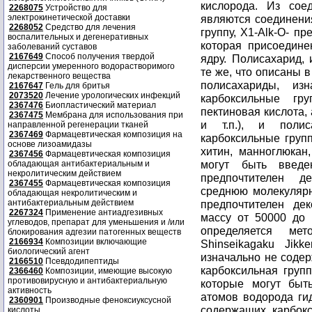
кислорода. Из сое
2268075
Устройство для
электрокинетической доставки
являются соединения
2268052
Средство для лечения
группу, Х1-Alk-O- п
воспалительных и дегенеративных
которая присоедин
заболеваний суставов
2167649
Способ получения твердой
ядру. Полисахарид,
дисперсии умеренного водорастворимого
те же, что описаны 
лекарственного вещества
полисахариды, из
2167647
Гель для бритья
2073520
Лечение урологических инфекций
карбоксильные гру
2367476
Биопластический материал
пектиновая кислота,
2367475
Мембрана для использования при
и т.п.), и поли
направленной регенерации тканей
2367469
Фармацевтическая композиция на
карбоксильные групп
основе лизоамидазы
хитин, манноглюкан,
2367456
Фармацевтическая композиция
могут быть введе
обладающая антибактериальным и
некролитическим действием
предпочтителен д
2367455
Фармацевтическая композиция
среднюю молекулярн
обладающая некролитическим и
антибактериальным действием
предпочтителен де
2267324
Применение антиадгезивных
массу от 50000 до 
углеводов, препарат для уменьшения и /или
определяется мет
блокирования адгезии патогенных веществ
2166934
Композиции включающие
Shinseikagaku Jikk
биологический агент
изначально не содер
2166510
Псевдодипептиды
карбоксильная груп
2366460
Композиции, имеющие высокую
противовирусную и антибактериальную
которые могут быт
активность
атомов водорода ги
2360901
Производные феноксиуксусной
содержащих карбокс
кислоты