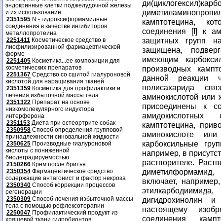
ди(циклогексил
эндокринные клетки поджелудочной железы
диметиламинопропил
и их использование
2351595
N - гидроксиформамидные
камптотецина, ко
соединения в качестве ингибиторов
соединения [I] к а
металлопротеина
защитных групп н
2251411
Косметическое средство в
лиофилизированной фармацевтической
защищена, подвер
форме
имеющим карбокси
2251405
Косметика...ее композиции для
косметических препаратов
производных кампт
2251367
Средство со сшитой гиалуроновой
данной реакции 
кислотой для наращивания тканей
полисахарида свя
2351359
Косметика для профилактики и
лечения избыточной массы тела
аминокислотой или 
2351322
Препарат на основе
присоединены к со
низкомолекулярного индуктора
амидокислотных 
интерферона
2351153
Диета при остеортрите собак
камптотецина, прив
2350958
Способ определения групповой
аминокислоте или
принадлежности синовальной жидкости
карбоксильные гру
2350625
Производные гиалуроновой
кислоты с пониженной
например, в присутс
биодеградируемостью
растворителе. Раств
2150266
Крем после бритья
диметилформамид, 
2350354
Фармацевтическое средство
содержащие антагонист и фактор некроза
включает, например,
2350340
Способ коррекции процессов
этилкарбодиимида
регенерации
2350309
Способ лечения избыточной массы
дигидрохинолин и
тела с помощью рефлексотерапии
настоящему изоб
2250047
Профилактический продукт из
соединения камп
хрящевой ткани гидробионтов