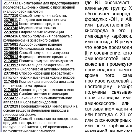
где R1 обозначае
2177332
Биоматериал для предотвращения
послеоперационных спаек, с производной
алкильную группу, 
гиалуроновой кислотой
обозначает водород 
2177310
Способ получения таблеток
формулы: -ОН, и Al
2376011
Средство для позвоночника
2277410
Косметическое средство
или разветвленной
2323748
Медицинская повязка
кислорода в его ц
2276998
Гидрогелевые композиции
имеющему карбокси
2082416
Способ получения препарата с
коллагенном из животного сырья
или пептида. В резу
2375081
Адсорбирующее изделие
что новое производ
2375049
Охлаждающий пластырь
[I] и соединение, ко
2346049
Способ получения гиалурона
2275913
Фармацевтические средства
аминокислотой или
2174985
Полисахарид с антиоксидантом
качестве промежуто
2373957
Носитель для лекарственных
производного камп
средств и биологически активных веществ
2373941
Способ коррекции возрастных и
кроме того, са
патологических изменений кожных покров
противоопухолевой 
2174845
Композиции и способы доставки
генетического материала
настоящему изобр
2174830
Средство для укрепления волос
получены связыва
2373769
Синбиотическая композиция
полисахаридом, им
2274472
Лечение апорно-двигательного
аппарата и болевых синдромов
аминокислоты или
2372929
Профилактическая композиция на
связыванием части и
основе веществ фенольной природы в
или пептида с X1 с
липосомной форме
2173563
Способ нанесения на поверхность
или сложноэфирных 
предметов покрытия на основе
или всех карбоксил
гиалуроновой кислоты, её производных и
указанной аминокис
полусинтетических полимеров