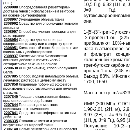
(ХГС)
10,5 Гц), 6,82 (1H, д, 
2209088
Опосредованная рецепторами
J=9 Гц). (6)
доставка генов с использованием векторов
бутоксикарбониламин
на основе бактериофагов
2308967
Уменьшение объема ткани
она
2308962
Средство для опорно-дигательного
аппарата
1-[5'-(3''-трет-Буто
2308957
Способ получения препарата для
мезотерапии
-2-пропен-1-он (3
2308954
Средство для лечения ран,
прибавляют 10%-ный
содержащее плазму или сыворотку крови
2308951
Комплексный способ профилактики
часа в атмосфере в
вагинальных дисбактериозов
и фильтрат конце
2308937
Косметическая биологически
колоночной хроматогр
активная добавка и косметический
литофитокомплекс на ее основе
трет-бутоксикарбони
2208638
ДНК (варианты), способ получения
пропан-1-она (248 мг
белка
Выход 83%. ИК-спек
2207885
Способ подачи небольшого объема
лечебного раствора к целевому месту
1700, 1650
2207858
Лишенные побочных эффектов
производные простагландинов для лечения
Масс-спектр: m/z=32
глаукомы
2207845
Твердая лекарственная форма
пролонгированного действия
ЯМР (300 МГц, CDCl
2207844
Препарат для местного
1,90-2,01 (2H, м), 2,9
неинвазивного применения
2207841
Средства с антиферментативным
3,97 (2H, т, J= 6,5 Гц
действием
(1H, д, J=9 Гц), 6,95 (
2306335
Стволовые клетки и решетки
полученные из жировой ткани
Получение 10-(3'-т
2306140
Новые рецепторы для Helicobacter