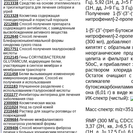
Гц), 5,92 (1H, д, J=5 Г
2313338
Средство на основе этиллинолеата
(1H, дд, J=9 Гц, 3 Гц),
и триэтилцитрата для лечения себореи и
угрей
Получение 1-[5'-(3''
2313328
Косметика содержащая
нитрофенил]-2-пропе
тонкодисперный и пористый порошок
2212880
Способ получения препарата
содержащего антибиотик, с замедленным
1-[5'-(3''-(трет-Буто
высвобождением активного вещества
нитрофенил]-2-проп
2312640
Способ лечения
Блефароконьюнктивальной формы
(300 мл), добавляют 
синдрома сухого глаза
кипятят с обратным
2017751
Способ получения гиалуроновой
неорганические про
кислоты
2312145
Гены CORYNEBACTERIUM
целита и фильтрат 
GLUTAMICUM, кодирующие белки,
50oC, и прибавляют
участвующие в синтезе мембран и
раствором хлорида
мембранном транспорте
2311458
Белки вызывающие измененную
Остаток очищают с
иммуногенную реакцию. Способ их
силикагеле с 
получения и использования
бутоксикарбониламин
2311183
Улучшенное разделение с
использованием гталуроновой кислоты
она (6,01 г) в виде 
2311177
Ингибиторы интегрина для лечения
ИК-спектр (чистый):
заболевания глаз
2300069
Косметическая маска
2211024
Уход за сухой кожей
Масс-спектр: m/z=35
2310440
Раствор для защиты роговицы от
повреждений
2309684
Лечение межфалангового
ЯМР (300 МГц, CDCl
остеоатроза узелковой формы
3,37 (2H, кв, J=6,5 Гц
2309406
Способ мониторинга фиброза
(1H, д, J= 17,5 Гц), 6
печени у больных хроническим гепатитом с