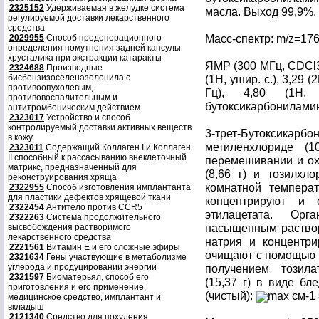
2325152
Удерживаемая в желудке система
масла. Выход 99,9%. 
регулируемой доставки лекарственного
средства
Масс-спектр: m/z=17
2029955
Способ предоперационного
определения помутнения задней капсулы
хрусталика при экстракции катаракты
ЯМР (300 МГц, CDCl
2324688
Производные
бисбензизоселеназолонила с
(1H, ушир. с.), 3,29 (
противоопухолевым,
Гц), 4,80 (1H, 
противовоспалительным и
бутоксикарбонилами
антитромбоническим действием
2323017
Устройство и способ
контролируемый доставки активных веществ
3-трет-Бутоксикарб
в кожу
метиленхлориде (
2323011
Содержащий Коллаген I и Коллаген
II способный к рассасыванию внеклеточный
перемешивании и ох
матрикс, предназначенный для
(8,66 г) и тозилхл
реконструирования хряща
комнатной темпера
2322955
Способ изготовления имплантанта
для пластики дефектов хрящевой ткани
концентрируют и
2322454
Антитело против CCR5
этилацетата. Орг
2322263
Система продолжительного
насыщенным раствор
высвобождения растворимого
лекарственного средства
натрия и концентр
2221561
Витамин Е и его сложные эфиры
очищают с помощью 
2321634
Гены участвующие в метаболизме
углерода и продуцировании энергии
получением тозила
2321597
Биоматерьял, способ его
(15,37 г) в виде бл
приготовления и его применение,
(чистый):
max см-1 
медицинское средство, имплантант и
вкладыш
2121340
Средство для похудения