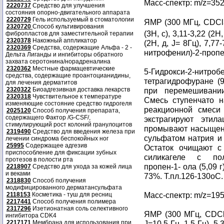
Масс-спектр: m/z=35
2220737
Средство для улучшения
состояния опорно-двигательного аппарата
2220729
Гель используемый в стоматологии
ЯМР (300 МГц, CDCl
2320720
Способ культивирования
(3H, с), 3,11-3,22 (2H,
фибропластов для заместительной терапии
2320378
Накожный аппликатор
(2H, д, J= 8Гц), 7,77-
2320369
Средства, содержащие Альфа - 2 -
нитрофенил)-2-пропе
Дельта Лиганды и ингибиторы обратного
захвата серотонина/норадреналина
2320362
Местные фармацевтические
5-Гидрокси-2-нитро
средства, содержащие проантоцианидины,
тетрагидрофуране (
для лечения дерматитов
2320322
Биоадгезивная доставка лекарств
при перемешивании
2320318
Чувствительное к температуре
Смесь ступенчато н
изменяющие состояние средство гидрогеля
реакционной смеси
2025120
Способ получения препарата,
содержащего Фактор /G-CSF/,
экстрагируют этил
стимулирующий рост колоний гранулоцитов
промывают насыщенн
2319490
Средство для введения железа при
сульфатом натрия и
лечении синдрома беспокойных ног
25995
Содержащее адгезив
Остаток очищают с
приспособление для фиксации зубных
силикагеле с получ
протезов в полости рта
пропен-1- ола (5,09 
2218907
Средство для ухода за кожей лица
и веками
73%. Т.пл.126-130oC.
2318830
Способ получения
модифицированного дерматансульфата
Масс-спектр: m/z=195
2118153
Косметика - туш для ресниц
2217441
Способ получения полимера
2317296
Изетионатная соль селективного
ЯМР (300 МГц, CDCl
ингибитора CDK4
2217171
Мембрана для использования при
J=10,5 Гц, 1,5 Гц), 5,