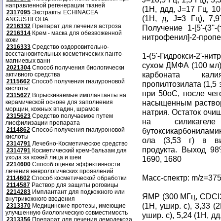
направленной регенерации тканей
(1H, ддд, J=17 Гц, 10,
2317095
Экстракты ECHINACEA
(1H, д, J=3 Гц), 7,9
ANGUSTIFOLIA
2216332
Препарат для лечения астроза
Получение 1-[5'-(3''
2216314
Крем - маска для обезвоженной
нитрофенил]-2-пропе
кожи
2316333
Средство оздоровительно-
восстановительных косметических панто-
1-(5'-Гидрокси-2'-ни
магниевых ванн
сухом ДМФА (100 мл)
2021304
Способ получения биологически
карбоната кали
активного средства
2115662
Способ получения гиалуроновой
пропилтозилата (1,5
кислоты
при 50oC, после че
2315627
Впрыскиваемые имплантанты на
насыщенным раствор
керамической основе для заполнения
морщин, кожных впадин, шрамов
натрия. Остаток оч
2315623
Средство получаемое путем
на силикагеле 
лиофилизации препарата
2114862
Способ получения гиалуроновой
бутоксикарбониламин
кислоты
ола (3,53 г) в ви
2314791
Лечебно-Косметическое средство
продукта. Выход 98
2314791
Косметический крем-бальзам для
ухода за кожей лица и шеи
1690, 1680
2214600
Способ оценки эффективности
лечения неврологических проявлений
Масс-спектр: m/z=37
2114602
Способ косметической обработки
2114587
Раствор для защиты роговицы
2214283
Имплантант для подкожного или
ЯМР (300 МГц, CDCl
внутрикожного введения
(1H, ушир. с), 3,33 (2
2313370
Медицинские протезы, имеющие
улучшенную биологическую совместимость
ушир. с), 5,24 (1H, дд
2313356
Препарат для лечения демодекоза