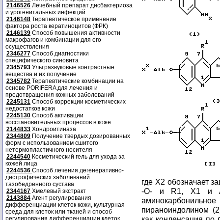
2146526
Лечебный препарат дисбактериоза
и урогенитальных инфекций
2146148
Терапевтическое применение
фактора роста кератиноцитов (ФРК)
2146139
Способ повышения активности
макрофагов и комбинации для его
осуществления
2346277
Способ диагностики
специфического синовита
2345793
Ультразвуковые контрастные
вещества и их получение
2345782
Терапевтические комбинации на
основе PORIFERA для лечения и
предотвращения кожных заболеваний
2245131
Способ коррекции косметических
недостатков кожи
2245130
Способ активации
восстановительных процессов в коже
2144833
Хондроитиназа
2344809
Получение твердых дозированных
форм с использованием сшитого
нетермопластичного носителя
2244540
Косметический гель для ухода за
кожей лица
2244536
Способ лечения дегенеративно-
дистрофических заболеваний
где X2 обозначает з
тазобедренного сустава
-О- и R1, X1 и A
2344167
Хмелевый экстракт
2143884
Агент регулирования
аминокарбонильное 
дифференциации клеток кожи, культурная
пираноиндолином (2
среда для клеток или тканей и способ
как конденсация по Ф
регулирования дифференциации клеток