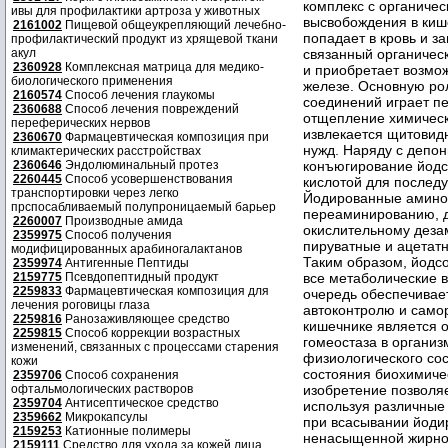
ивы для профилактики артроза у животных
2161002
Пищевой общеукрепляющий лечебно-
профилактический продукт из хрящевой ткани
акул
2360928
Комплексная матрица для медико-
биологического применения
2160574
Способ лечения глаукомы
2360688
Способ лечения повреждений
переферических нервов
2360670
Фармацевтическая композиция при
климактерических расстройствах
2360646
Эндолюминальный протез
2260445
Способ усовершенствования
транспортировки через легко
прспосабливаемый полупроницаемый барьер
2260007
Производные амида
2359975
Способ получения
модифицированных арабиногалактанов
2359974
Антигенные Пептиды
2159775
Псевдопептидный продукт
2259833
Фармацевтическая композиция для
лечения роговицы глаза
2259816
Ранозаживляющее средство
2259815
Способ коррекции возрастных
изменений, связанных с процессами старения
кожи
2359706
Способ сохранения
офтальмологических растворов
2359704
Антисептическое средство
2359662
Микрокапсулы
2159253
Катионные полимеры
2159111
Средство для ухода за кожей лица