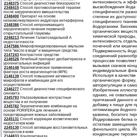
2148375
Способ диагностики близорукости
2348415
Способ противоспаечной терапии
после хирургического вмешательства
2348400
Препарат на основе
низкомолекулярного индуктора интерферона
2348386
Способ непроникающего
хирургического лечения первичной
открытоугольной глаукомы
2248213
Лечение Галактозидальной А
недостаточности
2347586
Микрофлюидизированные эмульсии
типа "масло в воде" и вакцинные средства
2147243
Контрастное средство
2146526
Лечебный препарат дисбактериоза и
урогенитальных инфекций
2146148
Терапевтическое применение
фактора роста кератиноцитов (ФРК)
2146139
Способ повышения активности
макрофагов и комбинации для его
осуществления
2346277
Способ диагностики специфического
синовита
2345793
Ультразвуковые контрастные
вещества и их получение
2345782
Терапевтические комбинации на
основе PORIFERA для лечения и
предотвращения кожных заболеваний
2245131
Способ коррекции косметических
недостатков кожи
2245130
Способ активации восстановительных
процессов в коже
2144833
Хондроитиназа