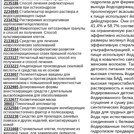
2135186
Способ лечения рефлекторных
синдромов при остеохондрозе
2234945
Стабилизатор водного раствора и
водосодержащего сырья
2334762
Растворимая ассоциативная
карбоксиметилцеллюлоза
2234514
Макропористые хитозановые гранулы
и способ их получения. Способ
культивирования клеток
2133615
Средство для лечения
неврологических заболеваний
2233164
Способ профилактики развития
послеоперационных спаек брюшной полости
2133127
Неткатный материал, способ его
получения и способ лечения
2333223
Альдегидные производные сиаловой
кислоты и средства на их основе
2333007
Полипептидные вакцины для
широкой защиты против рядов поколений
менингококов с повышенной вирулентностью
2332985
Дозированные формы
анестезирующих средств с длительным
высвобождением для обезболивания
2132677
Косметическая маска
38603
Пленочный аппликатор
2232594
Средство содержащие ингибирующие
остеокластогенез фактор и полисахарид
2332238
Средство для прокладок, раневых
повязок и других изделий, контактирующих с
кожей
2331668
Стромальные клетки, получение из
жировой ткани, для заживления дефектов