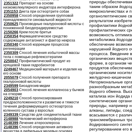
2351322
Препарат на основе
низкомолекулярного индуктора интерферона
2351153
Диета при остеортрите собак
2350958
Способ определения групповой
принадлежности синовальной жидкости
2350625
Производные гиалуроновой кислоты с
пониженной биодеградируемостью
2150266
Крем после бритья
2350354
Фармацевтическое средство
содержащие антагонист и фактор некроза
2350340
Способ коррекции процессов
регенерации
2350309
Способ лечения избыточной массы
тела с помощью рефлексотерапии
2250047
Профилактический продукт из
хрящевой ткани гидробионтов
2249467
Медицинский матерьял и изделия на
его основе
2055079
Способ получения препарата
гиалуроновой кислоты
2349599
Биоадгезив мидии
2054903
Способ лечения коллагеноза у бычков
на откорме
2249210
Способ прогнозирования
предрасположенности к развитию и тяжести
течения деформирующего остеоартроза
коленного сустава у взрослых
2349339
Средство для соединительной ткани
2148988
Человеческий интерферона
2148399
Лечение атеросклероза
2148396
Способ определения активного
вещества в дифильных мазевых основах