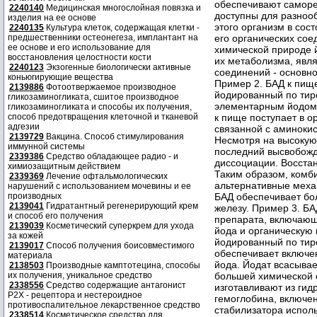
2240140
Медицинская многослойная повязка и
изделия на ее основе
2240135
Культура клеток, содержащая клетки -
предшественники остеонегеза, имплантант на
ее основе и его использование для
восстановления целостности кости
2240123
Экзогенные биологически активные
коньюгирующие вещества
2139886
Фотоотвержаемое производное
гликозаминогликата, сшитое производное
гликозаминогликата и способы их получения,
способ предотвращения клеточной и тканевой
адгезии
2139729
Вакцина. Способ стимулирования
иммунной системы
2339386
Средство обладающее радио - и
химиозащитным действием
2339369
Лечение офтальмологических
нарушений с использованием мочевины и ее
производных
2139041
Гидратантный регенерирующий крем
и способ его получения
2139039
Косметический суперкрем для ухода
за кожей
2139017
Способ получения боисовместимого
материала
2138503
Производные камптотецина, способы
их получения, уникальное средство
2338556
Средство содержащие антагонист
Р2Х - рецептора и нестероидное
противоспалительное лекарственное средство
2338514
Косметическое средство для