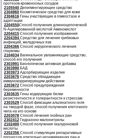
протезов кровеносных сосудов
2105540
Депигментирующее средство
2304960
Косметическое средство для кожи
2304616
Гены участвующие в гомеостазе и
адаптации
2204550
Способ получения длинноцепочечной
N-Ацилированной кислотой Аминокислот
2204415
Способ получения изображения
2204394
Средство для лечения грибковых
инфекций, желудочных язв
2204366
Способ хирургического лечения
глаукомы
2104034
Вагинальное увлажняющие средство,
способ его получения
2303991
Биологически активная добавка
2303990
БАД
2303973
Адсорбирующее изделие
2203676
Средство обладающее
иммунокорригирующим действием
2203672
Способ предупреждения
беременности
2303635
Гены кодирующие белки
резистентности и толерантности к стрессам
2303529
Способ фиксации альгинатного геля
на твердой фазе, способ получения клеточного
чипа на его основе
2203078
Способ лечения гнойных ран
2302412
Гидразоно-малонитрилы
2102400
Способ получения гиалуроновой
кислоты
2202356
Способ стимуляции репаративных
процессов длительно незаживающих ран и