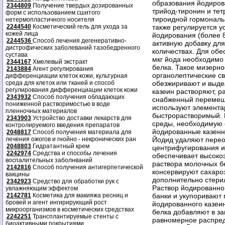
2344809
Получение твердых дозированных
форм с использованием сшитого
нетермопластичного носителя
2244540
Косметический гель для ухода за
кожей лица
2244536
Способ лечения дегенеративно-
дистрофических заболеваний тазобедренного
сустава
2344167
Хмелевый экстракт
2143884
Агент регулирования
дифференциации клеток кожи, культурная
среда для клеток или тканей и способ
регулирования дифференциации клеток кожи
2343932
Способ получения обладающих
пониженной растворимостью в воде
пленночных материалов
2343903
Устройство доставки лекарств для
контролируемого введения препаратов
2048817
Способ получения материала для
лечения ожогов и гнойно - некронических ран
2048803
Гидратантный крем
2242974
Средства и способы лечения
воспалительных заболнваний
2142816
Способ получения антигерпетической
вакцины
2342923
Средство для обработки рук с
увлажняющим эффектом
2142781
Косметика для макияжа ресниц и
бровей и агент ингирирующий рост
микроорганизмов в косметических средствах
2242251
Трансплантируемые стенты с
биоактивными покрытиями