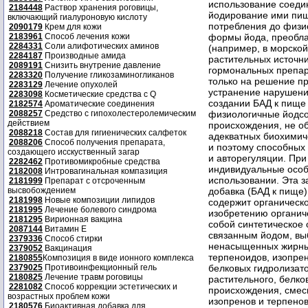
2184448
Раствор хранения роговицы,
включающий гиалуроновую кислоту
2090179
Крем для кожи
2183961
Способ лечения кожи
2284331
Соли алифотических аминов
2284187
Производные амида
2089191
Снизить внутрение давление
2283320
Получение гликозаминогликанов
2283129
Лечение опухолей
2283098
Косметические средства с Q
2182574
Ароматические соединения
2088257
Средство с гипохолестеролемическим
действием
2088218
Состав для гигиенических салфеток
2088206
Способ получения препарата,
создающего исскуственный загар
2282462
Противомикробные средства
2182008
Интровагинальная компазиция
2181999
Препарат с отсроченным
высвобождением
2181998
Новые композиции липидов
2181995
Лечение болевого синдрома
2181295
Вирионная вакцина
2087144
Витамин Е
2379336
Способ стирки
2379052
Вакцинация
2180855
Композиция в виде ионного комплекса
2379025
Противоинфекционный гель
2180825
Лечение травм роговицы
2281082
Способ коррекции эстетических и
возрастных проблем кожи
2180576
Биоактивная добавка для