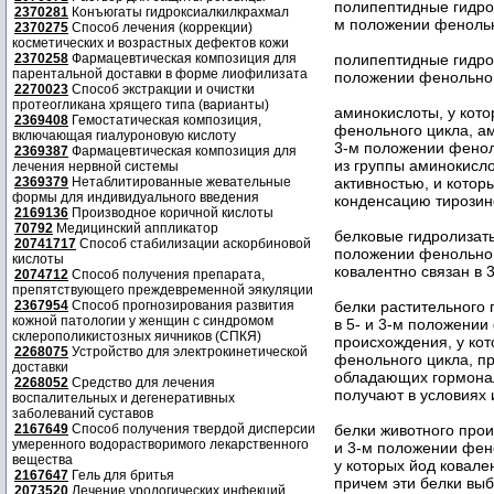
полипептидные гидрол
2370281
Конъюгаты гидроксиалкилкрахмал
м положении фенольн
2370275
Способ лечения (коррекции)
косметических и возрастных дефектов кожи
2370258
Фармацевтическая композиция для
полипептидные гидрол
парентальной доставки в форме лиофилизата
положении фенольног
2270023
Способ экстракции и очистки
протеогликана хрящего типа (варианты)
аминокислоты, у кото
2369408
Гемостатическая композиция,
фенольного цикла, ам
включающая гиалуроновую кислоту
3-м положении фенол
2369387
Фармацевтическая композиция для
из группы аминокисл
лечения нервной системы
2369379
Нетаблитированные жевательные
активностью, и кото
формы для индивидуального введения
конденсацию тирозин
2169136
Производное коричной кислоты
70792
Медицинский аппликатор
белковые гидролизаты
20741717
Способ стабилизации аскорбиновой
положении фенольног
кислоты
ковалентно связан в 
2074712
Способ получения препарата,
препятствующего преждевременной эякуляции
2367954
Способ прогнозирования развития
белки растительного 
кожной патологии у женщин с синдромом
в 5- и 3-м положении
склерополикистозных яичников (СПКЯ)
происхождения, у кот
2268075
Устройство для электрокинетической
фенольного цикла, пр
доставки
обладающих гормонал
2268052
Средство для лечения
получают в условиях
воспалительных и дегенеративных
заболеваний суставов
2167649
Способ получения твердой дисперсии
белки животного прои
умеренного водорастворимого лекарственного
и 3-м положении фен
вещества
у которых йод ковале
2167647
Гель для бритья
причем эти белки вы
2073520
Лечение урологических инфекций