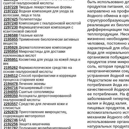
сшитой гиалуроновой кислоты
2197228
Твердые лекарственные формы
2197222
Водная компазиция для ухода за
волосами, лица и тела
2297425
Полипептиды
2297240
Композиция с гиалуроновой кислотой
2297230
Фармацевтическая компазиция с
ксантоновой смолой
2196588
Глазные капли
2195955
Применение биологически активных
веществ
2195926
Дерматологические композиции
2295954
Микрочастицы для доставки
нуклеиновых кислот
2295951
Косметика для ухода за кожей лица и
век
2195262
Фармакологическое средство на
основе гиалуроновой кислоты
2194512
Способ профилактики и коррекции
процесса старения кожи
2194478
Лечение экземы
2294716
Расширяемый стент
2194055
Сшитые сополимеры
2099350
Ассоциаты депротонированной
гиалуроновой кислоты
2293557
Средство для лечения кожи и
слизистых
2292878
Приготовление микроцастиц,
содержащих метопропол
2292746
БАД
2192256
Защита кишечника
2191782
Получение модифицированной