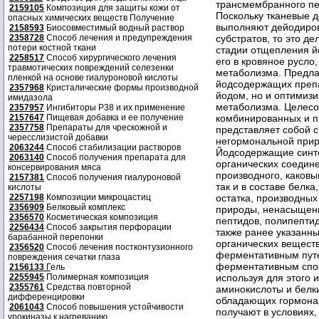
2159105
Композиция для защиты кожи от
опасных химических веществ Получение
2158593
Биосовместимый водный раствор
2358728
Способ лечения и предупреждения
потери костной ткани
2258517
Способ хирургического лечения
травмотических повреждений селезенки
пленкой на основе гиалуроновой кислоты
2357968
Кристалические формы производной
имидазола
2357957
Ингибиторы P38 и их применение
2157647
Пищевая добавка и ее получение
2357758
Препараты для чрескожной и
чересслизистой добавки
2063244
Способ стабилизации растворов
2063140
Способ получения препарата для
консервирования мяса
2157381
Способ получения гиалуроновой
кислоты
2257198
Композиции микроцастиц
2356909
Белковый комплекс
2356570
Косметическая композиция
2256434
Способ закрытия перфорации
барабанной перепонки
2356520
Способ лечения постконтузионного
повреждения сечатки глаза
2156133
Г
ель
2255945
Полимерная композиция
2355761
Средства повторной
дифференцировки
2061043
Способ повышения устойчивости
урокиназы к нагреванию