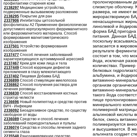
профилактики старения кожи
2138297
Медицинские устройства,
подверженные вызываемому разложению
2138295
Покрытие для ран
2337906
Ингибиторы цитозольной
фосфолипазы А2 Применение физиологически
допустимого корпускулярного ферримагнитного
или ферромагнитного материала. Способ
формирования магнитометрического
изображения
2137501
Устройство формирования
изображения
2137477
Способ лечения заболеваний
характеризующихся аутоиммунной агрессией
2137467
Крем для кожи лица и тела
2137449
Способ коррекции дефектов
преломления в глазу млекопитающего
2137402
Пищевая Добавка БАД
2336899
Способ стимуляции миелопоэза
2336862
Способ получения раствора для
лечения роговицы
2336830
Способ восстановления костных
структур челюсти
2136696
Новый полипептид и средство против
ВИЧ - Инфекции
2336092
Биоадгезивное средство, по существу
свободное от воды
2336089
Средство и способ лечения
заболеваний периодонтальных и пульпы
2336074
Средства и способы лечения заднего
сегмента глаза
2235548
Ранозаживляющее средство