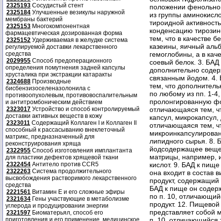
2325193
Сосудистый стент
положении фенольног
2325184
Улучшенные везикулы наружной
из группы аминокисл
мембраны бактерий
тироидной активност
2325153
Многокомпонентная
конденсацию тирозино
фармацевтическая дозированная форма
тем, что в качестве 
2325152
Удерживаемая в желудке система
казеины, яичный аль
регулируемой доставки лекарственного
средства
гемоглобины, а в кач
2029955
Способ предоперационного
соевый белок. 3. БАД
определения помутнения задней капсулы
дополнительно содер
хрусталика при экстракции катаракты
связанным йодом. 4. 
2324688
Производные
тем, что дополнитель
бисбензизоселеназолонила с
по любому из пп. 1-4
противоопухолевым, противовоспалительным
пролонгированную фор
и антитромбоническим действием
2323017
Устройство и способ контролируемый
отличающаяся тем, чт
доставки активных веществ в кожу
капсул, микрокапсул, 
2323011
Содержащий Коллаген I и Коллаген II
отличающаяся тем, ч
способный к рассасыванию внеклеточный
микроинкапсулирован
матрикс, предназначенный для
липидного сырья. 8. 
реконструирования хряща
йодсодержащее вещес
2322955
Способ изготовления имплантанта
матрицы, например, и
для пластики дефектов хрящевой ткани
2322454
Антитело против CCR5
кислот. 9. БАД к пищ
2322263
Система продолжительного
она входит в состав
высвобождения растворимого лекарственного
продукт, содержащий 
средства
БАД к пище он содерж
2221561
Витамин Е и его сложные эфиры
по п. 10, отличающий
2321634
Гены участвующие в метаболизме
продукт. 12. Пищевой
углерода и продуцировании энергии
представляет собой м
2321597
Биоматерьял, способ его
приготовления и его применение, медицинское
п. 10, отличающийся 