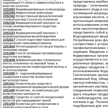
содержащая Fc-область иммуноглобулина в
качестве носителя
2152403
Модифицированные полисахариды
2352356
Иммуногенная композиция
2352342
Исскусственный физиологический
солевый раствор Способ его получения
2352330
Фармацевтический препарат на
основе низкомолекулярного индуктора
интерферона
2352323
Фармацевтический препарат с
модифицированным высвобождением
2152027
Способ подготовки ткани мозга для
определения гликозаминогликанов
2251842
Интектицидный состав для борьбы с
личинками оводов
2151580
Способ активации пролиферации
эндотелия роговицы
2351648
Дифференцировка стромальных
клеток, полученных из жировой ткани, в
эндокринные клетки поджелудочной железы и
их использование
2351595
N - гидроксиформамидные
соединения в качестве ингибиторов
металлопротеина
2251411
Косметическое средство в
лиофилизированной фармацевтической форме
2251405
Косметика...ее композиции для
косметических препаратов
2251367
Средство со сшитой гиалуроновой
кислотой для наращивания тканей
2351359
Косметика для профилактики и
лечения избыточной массы тела