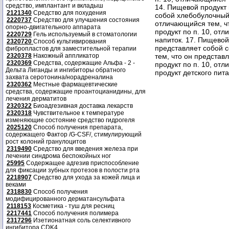
средство, имплантант и вкладыш
14. Пищевой продукт 
2121340
Средство для похудения
собой хлебобулочный 
2220737
Средство для улучшения состояния
отличающийся тем, чт
опорно-двигательного аппарата
продукт по п. 10, от
2220729
Гель используемый в стоматологии
напиток. 17. Пищевой
2320720
Способ культивирования
представляет собой с
фибропластов для заместительной терапии
2320378
Накожный аппликатор
тем, что он представ
2320369
Средства, содержащие Альфа - 2 -
продукт по п. 10, от
Дельта Лиганды и ингибиторы обратного
продукт детского пит
захвата серотонина/норадреналина
2320362
Местные фармацевтические
средства, содержащие проантоцианидины, для
лечения дерматитов
2320322
Биоадгезивная доставка лекарств
2320318
Чувствительное к температуре
изменяющие состояние средство гидрогеля
2025120
Способ получения препарата,
содержащего Фактор /G-CSF/, стимулирующий
рост колоний гранулоцитов
2319490
Средство для введения железа при
лечении синдрома беспокойных ног
25995
Содержащее адгезив приспособление
для фиксации зубных протезов в полости рта
2218907
Средство для ухода за кожей лица и
веками
2318830
Способ получения
модифицированного дерматансульфата
2118153
Косметика - туш для ресниц
2217441
Способ получения полимера
2317296
Изетионатная соль селективного
ингибитора CDK4