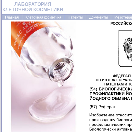
ЛАБОРАТОРИЯ
КЛЕТОЧНОЙ КОСМЕТИКИ
Главная
Клеточная косметика
Патенты
Документы
Мезотера
РОССИЙСК
ФЕДЕРАЛ
ПО ИНТЕЛЛЕКТУАЛ
ПАТЕНТАМ И 
(54)
БИОЛОГИЧЕСКИ
ПРОФИЛАКТИКИ ЙО
ЙОДНОГО ОБМЕНА 
(57) Реферат:
Изобретение относится к пищевой промышленности, а именно к производству биологически активных добавок (БАД) к пище, профилактических продуктов питания, содержащих такие БАД. Биологически активная добавка к пище содержит синтетическое органическое соединение с ковалентно связанным йодом, выбранное из группы: карбоновых кислот, ненасыщенных жирных кислот, липидов, терпенов, алканов, терпеноидов, изопренов, пептидов, полипептидов, аминокислот, белковых гидролизатов, полипептидных гидролизатов, белков растительного, белков животного, белков микробиологического происхождения и их различных смесей. При этом в белках, пептидах, полипептидах, аминокислотах, полипептидных и белковых гидролизатах йод ковалентно связан в 5- и 3- или в 3-м положении фенольного цикла. Причем аминокислоты и белки выбраны из группы аминокислот и белков, не обладающих гормональной тироидной активностью, которые получают в условиях исключающих конденсацию тирозиновых ядер. Дополнительно БАД к пище может содержать органическое соединение с нековалентно связанным йодом и/или неорганический йод. БАД к пище может представлять собой пролонгированную форму в виде таблеток, порошков, капсул, микрокапсул, драже, растворов или входить в состав витаминно-минеральных комплексов. Вторым объектом изобретения является пищевой продукт, содержащий такую БАД к пище, например молочный продукт, молочнокислый продукт, мясной продукт, хлебобулочный продукт, хлеб, напиток, сок, кондитерское изделие, продукт детского питания. Изобретение обеспечивает в создание БАД к пище и пищевых продуктов, содержащих наиболее физиологичные йодсодержащие соединения органического происхождения, не обладающих гормональной активностью, адекватных биохимическим особенностям протекания йодного обмена и поэтому способных обеспечить запуск механизмов его самоконтроля и авторегуляции. 2 с. и 17 з.п. ф-лы. Изобретение относится к пищевой промышленности, а именно к области биологически активных добавок к пище, и может быть использовано для производства БАД к пище и профилактических продуктов питания, содержащих БАД. Конкретно данное изобретение направлено на профилактику йодной недостаточности и оптимизацию йодного обмена в организме человека. Йод, являясь структурообразующим элементом тироидных гормонов, участвует в реализации их биологической функции - регуляции роста и дифференциации тканей, контроле обмена веществ и энергии, теплопродукции. Несмотря на ничтожно малую потребность в этом жизненно необходимом микроэлементе живые организмы, включая человека, постоянно испытывают в разной степени дефицит йода, характерный для обширных территорий. Важность и незаменимость йода для нормального развития и функционирования живых организмов побуждают к искусственному обогащению пищевых продуктов этим микроэлементом. Известна йодированная поваренная соль, которая представляет собой смесь хлористого натрия с неорганическими соединениями йода и которую используют для устранения йодной недостаточности в рационе питания человека. Недостатком ее является сложность обеспечения нормированного потребления йода из-за технологических трудностей приготовления качественной йодированной соли и индивидуальной вариабельности ее потребления. На фоне потребления такой соли отмечен рост числа заболеваний гипертиреозом. Минеральные с