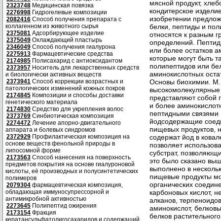
2323748
Медицинская повязка
2276998
Гидрогелевые композиции
2082416
Способ получения препарата с
коллагенном из животного сырья
2375081
Адсорбирующее изделие
2375049
Охлаждающий пластырь
2346049
Способ получения гиалурона
2275913
Фармацевтические средства
2174985
Полисахарид с антиоксидантом
2373957
Носитель для лекарственных средств
и биологически активных веществ
2373941
Способ коррекции возрастных и
патологических изменений кожных покров
2174845
Композиции и способы доставки
генетического материала
2174830
Средство для укрепления волос
2373769
Синбиотическая композиция
2274472
Лечение апорно-двигательного
аппарата и болевых синдромов
2372929
Профилактическая композиция на
основе веществ фенольной природы в
липосомной форме
2173563
Способ нанесения на поверхность
предметов покрытия на основе гиалуроновой
кислоты, её производных и полусинтетических
полимеров
2079304
фармацевтическая композиция,
обладающая иммуносупрессорной и
антимикробной активностью
2273645
Полипептид ожирения
2173154
Фракция
кератансульфатолигосахаридов и содержащий