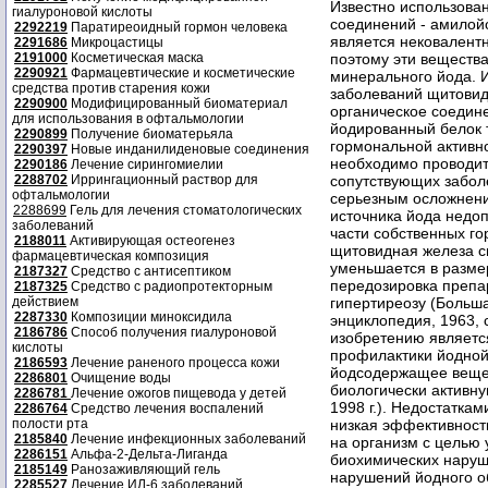
гиалуроновой кислоты
2292219
Паратиреоидный гормон человека
2291686
Микроцастицы
2191000
Косметическая маска
2290921
Фармацевтические и косметические
средства против старения кожи
2290900
Модифицированный биоматериал
для использования в офтальмологии
2290899
Получение биоматерьяла
2290397
Новые инданилиденовые соединения
2290186
Лечение сирингомиелии
2288702
Иррингационный раствор для
офтальмологии
2288699
Гель для лечения стоматологических
заболеваний
2188011
Активирующая остеогенез
фармацевтическая композиция
2187327
Средство с антисептиком
2187325
Средство с радиопротекторным
действием
2287330
Композиции миноксидила
2186786
Способ получения гиалуроновой
кислоты
2186593
Лечение раненого процесса кожи
2286801
Очищение воды
2286781
Лечение ожогов пищевода у детей
2286764
Средство лечения воспалений
полости рта
2185840
Лечение инфекционных заболеваний
2286151
Альфа-2-Дельта-Лиганда
2185149
Ранозаживляющий гель
2285527
Лечение ИЛ-6 заболеваний