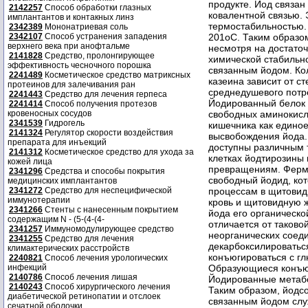
2142257
Способ обработки глазных
имплантантов и контакных линз
2342389
Мононатриевая соль
2342107
Способ устранения западения
верхнего века при анофтальме
2141828
Средство, пролонгирующее
эффективность чесночного порошка
2241489
Косметическое средство матриксных
протеинов для залечивания ран
2241443
Средство для лечения герпеса
2241414
Способ получения протезов
кровеносных сосудов
2341539
Гидрогель
2141324
Регулятор скорости воздействия
препарата для инъекций
2141312
Косметическое средство для ухода за
кожей лица
2341296
Средства и способы покрытия
медицинских имплантантов
2341272
Средство для неспецифической
иммунотерапии
2341266
Стенты с нанесенным покрытием
содержащим N - (5-(4-(4-
2341257
Иммуномодулирующее средство
2341255
Средство для лечения
климактерических расстройств
2240821
Способ лечения урологических
инфекций
2140786
Способ лечения лишая
2140243
Способ хирургического лечения
диабетической ретинопатии и отслоек
сечатной оболочки