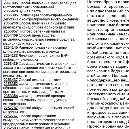
2061005
Способ получения красителей для
гистологических исследований
2355420
Зубная паста
2355385
Композиции пролонгированного
действия с контролируемым высвобождением
2355240
Способ получения пищевого
препарата хондропротекторного действия
2155057
Пихтово репейный бальзам
2354409
Способ производства
высвобождающих лекарственные средчтва
медицинских устройств
2254145
Раневое покрытие на основе
коллаген-хитозанового комплекса
2254133
Лечение и профилактика ВИЧ-
инфекции у человека
2253439
Фармацевтическая композиция для
защиты и улучшения оптических свойств
роговици при проведении эндовитреальных
вмешательств
2253437
Способ омоложения кожи
2153352
Фармацевтическая композиция
обладающая ранозаживляющим и
противовоспалительным действием
2353354
Фармацевтический препарат на
основе низкомолекулярного индуктора
интерферона
2252787
Способ получения искусственной
матрицы кожи
2252767
Способ нормализации
иммунобиохимического гомеостаза коров в
предродовом и послеродовом периодах
2352583
Фармацевтическая композиция