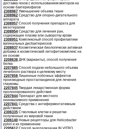
доставка генов с использованием векторов на
основе бактериофагов
2308967
Уменьшение объема ткани
2308962
Средство для опорно-дигательного
аппарата
2308957
Способ получения препарата для
мезотерапии
2308954
Средство для лечения ран,
содержащее плазму или сыворотку крови
2308951
Комплексный способ профилактики
вагинальных дисбактериозов
2308937
Косметическая биологически активная
добавка и косметический литофитокомплекс на
ее основе
2208638
ДНК (варианты), способ получения
белка
2207885
Способ подачи небольшого объема
лечебного раствора к целевому месту
2207858
Лишенные побочных эффектов
производные простагландинов для лечения
глаукомы
2207845
Твердая лекарственная форма
пролонгированного действия
2207844
Препарат для местного
неинвазивного применения
2207841
Средства с антиферментативным
действием
2306335
Стволовые клетки и решетки
полученные из жировой ткани
2306140
Новые рецепторы для Helicobacter
pylori и их применение
2205612
Способ эндотелизации IN VITRO