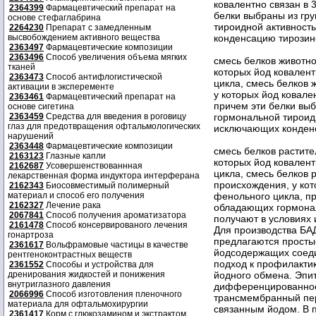
ковалентно связан в 
2364399
Фармацевтический препарат на
белки выбраны из гр
основе стефаглабрина
тироидной активност
2264230
Препарат с замедленным
высвобождением активного вещества
конденсацию тирозин
2363497
Фармацевтические композиции
2363496
Способ увеличения объема мягких
смесь белков животно
тканей
которых йод ковалент
2363473
Способ антифлогистической
цикла, смесь белков 
активации в эксперементе
у которых йод ковале
2363461
Фармацевтический препарат на
причем эти белки вы
основе сигетина
2363459
Средства для введения в роговицу
гормональной тироидн
глаз для предотвращения офтальмологических
исключающих конден
нарушений
2363448
Фармацевтические композиции
смесь белков растительного и микробиологического происхождения, у которых йод ковалентно связан в 5- и 3-м положении фенольного цикла, смесь белков растительного и микробиологического происхождения, у которых йод ковалентно связан в 3-м положении фенольного цикла, причем эти белки выбраны из группы белков, не обладающих гормональной тироидной активностью, и которые получают в условиях исключающих конденсацию тирозиновых ядер. Для производства БАД к пище и профилактических продуктов питания предлагаются простые, комбинированные и пролонгированные формы йодсодержащих соединений, обеспечивающих индивидуальный подход к профилактике заболеваний, связанных с нарушениями йодного обмена. Эпителий кишечника осуществляет дифференцированное всасывание йода - всасывание йодида и трансмембранный перенос органических соединений с ковалентно связанным йодом. В последнем случае йод всасывается как единый комплекс с органическим носителем без предварительного высвобождения в кишечнике. В дальнейшем йодид из кишечника попадает в кровь и запасается щитовидной железой, а ковалентно связанный органический йод становится доступным тканевому обмену и приобретает возможность депонироваться не только в щитовидной железе. Основную роль в дальнейшем метаболизме йодорганических соединений играет печень, где осуществляется ферментативное отщепление химически связанного йода в виде иона йодида, который извлекается щитовидной железой из крови для своих синтетических нужд. Наряду с депонированием в печени осуществляется конъюгирование йодсодержащих метаболитов с глюкуроновой кислотой для последующей их экскреции с мочой или желчью. Йодированные аминокислоты подвергаются в печени переаминированию, декарбоксилированию, гидроксилированию, окислительному дезаминированию, метилированию. Йодсодержащие пируватные и ацетатные аналоги могут экскретироваться с мочой. Таким образом, йодсодержащие соединения реализуют практически все метаболические возможности йодного обмена, а это в свою очередь обеспечивает дополнительную способность организма к автоконтролю и саморегуляции этого процесса. Всасывание йода в кишечнике является одним из ключевых факторов поддержания его гомеостаза в организме и представляет собой результат как физиологического состояния кишечника, так и функционального состояния биохимических механизмов всасывания. Предложенное изобретение позволяет направленно воздействовать на эти процессы, используя различные классы йодсодержащих препаратов. Например, при всасывании йодированной аминокислоты и йодированной ненасыщенной жирной кислоты задействуются различные механизмы трансмембранного переноса и дальнейшего их тканевого обмена. Поскольку тканевые дегалогеназы с различной эффективностью выполняют дейодирование разнообразных йодорганических субстратов, то это делает возможным регуляцию йодного обмена на стадии отщепления йода от органического компонента и поступление его в кровяное русло, а также на уровне периферического метаболизма. Предлагается использовать различные формы йодсодержащих пр
2163123
Глазные капли
2162687
Усовершенствованнная
лекарственная форма индуктора интерферана
2162343
Биосовместимый полимерный
материал и способ его получения
2162327
Лечение рака
2067841
Способ получения ароматизатора
2161478
Способ консервированого лечения
гонартроза
2361617
Вольфрамовые частицы в качестве
рентгеноконтрастных веществ
2361552
Способы и устройства для
дренирования жидкостей и понижения
внутриглазного давления
2066996
Способ изготовления пленочного
материала для офтальмохирургии
2361417
Корм с глюкозамином и экстрактом