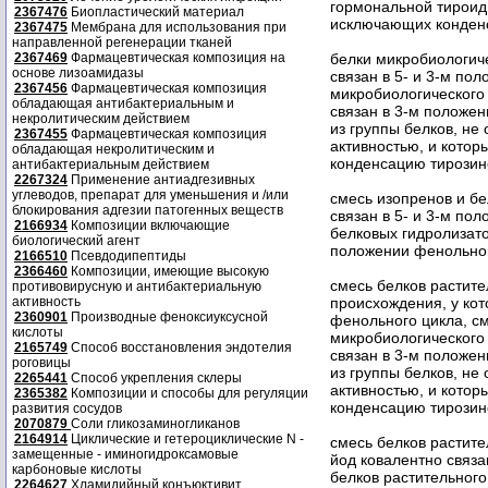
гормональной тироидн
2367476
Биопластический материал
исключающих конден
2367475
Мембрана для использования при
направленной регенерации тканей
2367469
Фармацевтическая композиция на
белки микробиологиче
основе лизоамидазы
связан в 5- и 3-м по
2367456
Фармацевтическая композиция
микробиологического
обладающая антибактериальным и
связан в 3-м положе
некролитическим действием
из группы белков, н
2367455
Фармацевтическая композиция
активностью, и кото
обладающая некролитическим и
конденсацию тирозин
антибактериальным действием
2267324
Применение антиадгезивных
углеводов, препарат для уменьшения и /или
смесь изопренов и бе
блокирования адгезии патогенных веществ
связан в 5- и 3-м по
2166934
Композиции включающие
белковых гидролизато
биологический агент
положении фенольног
2166510
Псевдодипептиды
2366460
Композиции, имеющие высокую
смесь белков растите
противовирусную и антибактериальную
активность
происхождения, у кот
2360901
Производные феноксиуксусной
фенольного цикла, см
кислоты
микробиологического
2165749
Способ восстановления эндотелия
связан в 3-м положе
роговицы
из группы белков, н
2265441
Способ укрепления склеры
активностью, и кото
2365382
Композиции и способы для регуляции
конденсацию тирозин
развития сосудов
2070879
Соли гликозаминогликанов
2164914
Циклические и гетероциклические N -
смесь белков растите
замещенные - иминогидроксамовые
йод ковалентно связа
карбоновые кислоты
белков растительного
2264627
Хламидийный конъюктивит