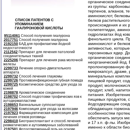
СПИСОК ПАТЕНТОВ С
УПОМИНАНИЕМ
ГИАЛУРОНОВОЙ КИСЛОТЫ
95114061
Способ получения гиалурона
2017751
Способ получения гиалурона
2192150
БАД для профилактики йодной
недостаточности
2112542
Препарат для лечения патологий
соединительных тканей
2225206
Препарат для лечения рака молочной
железы
2299733
Лечение опорно-двигательного
аппарата
2299732
Способ лечения глаукомы
2299726
Противоинфекционная губная помада
2299725
Косметическое средство для ухода за
кожей
2198878
Ароматическое соединение
2198702
Способ подготовки трофических язв к
аутодермапластике
2198653
Вагинальные суппозитории
2197946
Композиция для ухода за волосами
2197923
Фармацевтическая композиция для
лечения отеков роговицы
2298410
Биотрансплантант и способ лечения
ревматических и аутоиммунных заболеваний
2197501
Фотоотверженный гель на основе