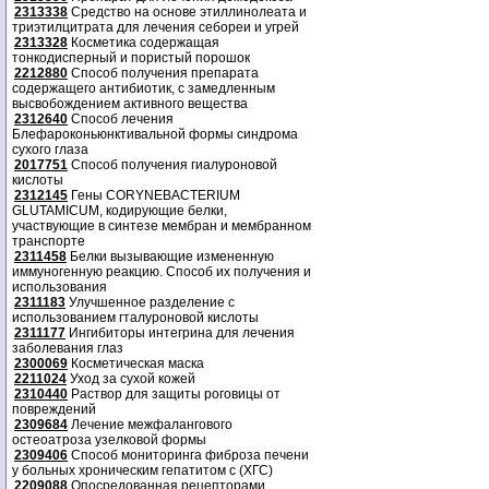
2313338
Средство на основе этиллинолеата и
триэтилцитрата для лечения себореи и угрей
2313328
Косметика содержащая
тонкодисперный и пористый порошок
2212880
Способ получения препарата
содержащего антибиотик, с замедленным
высвобождением активного вещества
2312640
Способ лечения
Блефароконьюнктивальной формы синдрома
сухого глаза
2017751
Способ получения гиалуроновой
кислоты
2312145
Гены CORYNEBACTERIUM
GLUTAMICUM, кодирующие белки,
участвующие в синтезе мембран и мембранном
транспорте
2311458
Белки вызывающие измененную
иммуногенную реакцию. Способ их получения и
использования
2311183
Улучшенное разделение с
использованием гталуроновой кислоты
2311177
Ингибиторы интегрина для лечения
заболевания глаз
2300069
Косметическая маска
2211024
Уход за сухой кожей
2310440
Раствор для защиты роговицы от
повреждений
2309684
Лечение межфалангового
остеоатроза узелковой формы
2309406
Способ мониторинга фиброза печени
у больных хроническим гепатитом с (ХГС)
2209088
Опосредованная рецепторами