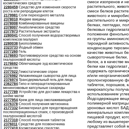
косметических средств
2280459
Средство для изменения скорости
роста или репродукции клеток
2179981
Соли переходного металла
2378010
Жидкие вакцины
2378008
Комбинированные вакцины
2378007
Анаболическое средство
2377973
Растительные экстракты
2280041
Способ получения водорастворимых
комплексов гиалурил
2280038
Биополимеры
2323733
Йодный обмен
2377260
Гель
2178693
Противовирусное средство на основе
гиалуроновой кислоты
2178692
Облегчающие зуд косметическое
средство
2377022
Гемостатические спреи
2376982
Увлажняющая сыворотка для лица
2376974
Трансдермальный гель для лица
2362784
Гипо-и гиперацетилированные
менингокковые капсульные сахариды
2177789
Устройство для доставки лекарства к
шейке матки
2277954
Крем для лица омолаживающий
2376378
Способ получения метионина
2177332
Биоматериал для предотвращения
послеоперационных спаек, с производной
гиалуроновой кислотой
2177310
Способ получения таблеток
2376011
Средство для позвоночника
2277410
Косметическое средство