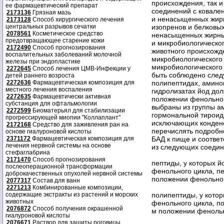
ее фармацевтический препарат
2173136
Грязная мазь
2173128
Способ хирургического лечения
центральных разрывов сечатки
2078561
Косметическое средство
предотвращающее старение кожи
2172490
Способ прогнозирования
воспалительных заболеваний молочной
железы при эндопластике
2272645
Способ лечения ЦМВ-Инфекции у
детей раннего возроста
2272636
Фармацевтическая композиция для
местного лечения воспаления
2272635
Фармацевтически активная
субстанция для офтальмологии
2272599
Биоматерьял для стабилизации
прогрессирующей миопии "Коллаплант"
2172168
Средство для заживления ран на
основе гиалуроновой кислоты
2371172
Фармацевтическая композиция для
лечения нервной системы на основе
стефаглабрина
2171470
Способ прогнозирования
пептиды, у которых й
послеоперационной трансформации
фенольного цикла, пе
доброкачественных опухолей нервной системы
положении фенольног
2077317
Состав для ванн
2271213
Комбинированные композиции,
содержащие экстракты из растений и морских
полипептиды, у котор
животных
фенольного цикла, по
2076872
Способ получения окрашенной
м положении фенольн
гиалуроновой кислоты
2076671
Раствор для защиты роговицы