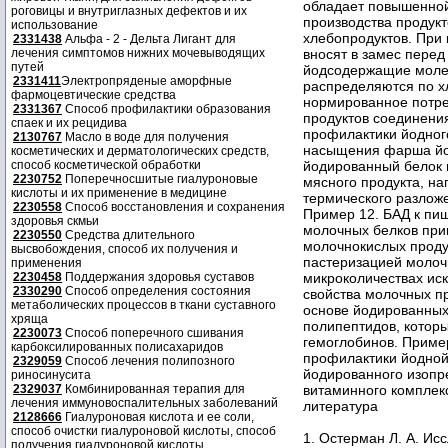
роговицы и внутриглазных дефектов и их
использование
2331438
Альфа - 2 - Дельта Лигант для
лечения симптомов нижних мочевыводящих
путей
2331411
Электропряденые аморфные
фармоцевтические средства
2331367
Способ профилактики образования
спаек и их рецидива
2130767
Масло в воде для получения
косметических и дерматологических средств,
способ косметической обработки
2230752
Поперечносшитые гиалуроновые
кислоты и их применение в медицине
2230558
Способ восстановления и сохранения
здоровья скмьи
2230550
Средства длительного
высвобождения, способ их получения и
применения
2230458
Поддержания здоровья суставов
2330290
Способ определения состояния
метаболических процессов в ткани суставного
хряща
2230073
Способ поперечного сшивания
карбоксилированных полисахаридов
2329059
Способ лечения полипозного
риносинусита
2329037
Комбинированная терапия для
лечения иммуновоспалительных заболеваний
2128666
Гиалуроновая кислота и ее соли,
способ очистки гиалуроновой кислоты, способ
1. Остерман Л. А. Ис
получения гиалуроновой кислоты.