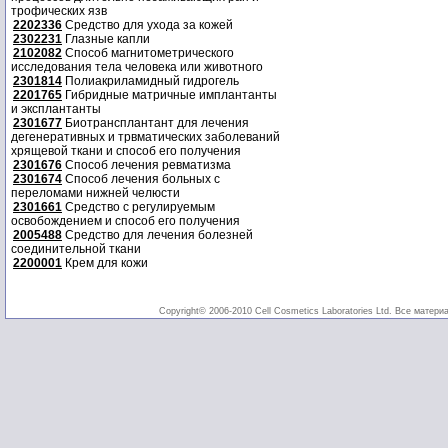
трофических язв
2202336
Средство для ухода за кожей
2302231
Глазные капли
2102082
Способ магнитометрического
исследования тела человека или животного
2301814
Полиакриламидный гидрогель
2201765
Гибридные матричные имплантанты
и эксплантанты
2301677
Биотрансплантант для лечения
дегенеративных и трвматических заболеваний
хрящевой ткани и способ его получения
2301676
Способ лечения ревматизма
2301674
Способ лечения больных с
переломами нижней челюсти
2301661
Средство с регулируемым
освобождением и способ его получения
2005488
Средство для лечения болезней
соединительной ткани
2200001
Крем для кожи
Copyright© 2006-2010 Cell Cosmetics Laboratories Ltd. Все матери