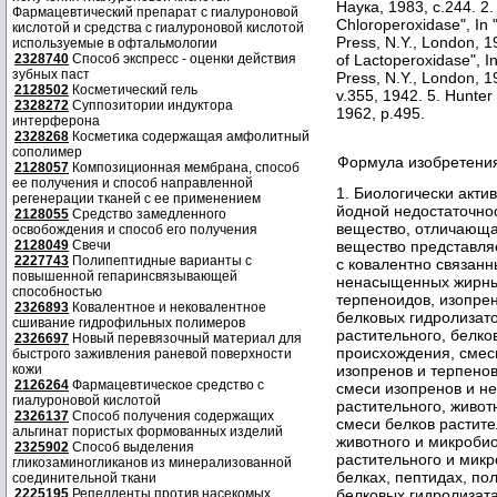
Наука, 1983, с.244. 2. 
Фармацевтический препарат с гиалуроновой
Chloroperoxidase", In 
кислотой и средства с гиалуроновой кислотой
Press, N.Y., London, 19
используемые в офтальмологии
2328740
Способ экспресс - оценки действия
of Lactoperoxidase", I
зубных паст
Press, N.Y., London, 19
2128502
Косметический гель
v.355, 1942. 5. Hunter
2328272
Суппозитории индуктора
1962, p.495.
интерферона
2328268
Косметика содержащая амфолитный
сополимер
Формула изобретени
2128057
Композиционная мембрана, способ
ее получения и способ направленной
1. Биологически акти
регенерации тканей с ее применением
йодной недостаточно
2128055
Средство замедленного
вещество, отличающа
освобождения и способ его получения
2128049
Свечи
вещество представля
2227743
Полипептидные варианты с
с ковалентно связанн
повышенной гепаринсвязывающей
ненасыщенных жирных 
способностью
терпеноидов, изопрен
2326893
Ковалентное и нековалентное
белковых гидролизато
сшивание гидрофильных полимеров
растительного, белко
2326697
Новый перевязочный материал для
происхождения, смес
быстрого заживления раневой поверхности
кожи
изопренов и терпенов
2126264
Фармацевтическое средство с
смеси изопренов и н
гиалуроновой кислотой
растительного, живот
2326137
Способ получения содержащих
смеси белков растите
альгинат пористых формованных изделий
животного и микроби
2325902
Способ выделения
растительного и микр
гликозаминогликанов из минерализованной
белках, пептидах, по
соединительной ткани
2225195
Репелленты против насекомых
белковых гидролизатах