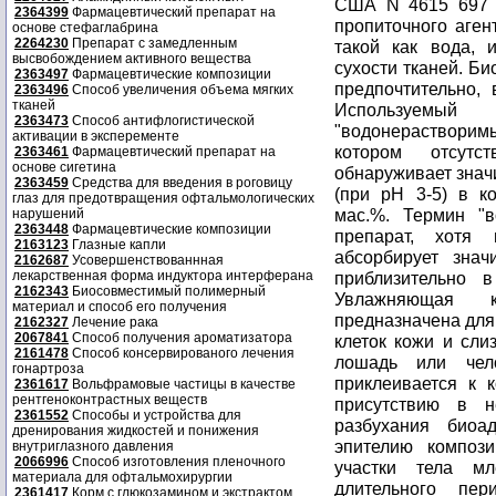
2364399
Фармацевтический препарат на
основе стефаглабрина
2264230
Препарат с замедленным
высвобождением активного вещества
2363497
Фармацевтические композиции
2363496
Способ увеличения объема мягких
тканей
2363473
Способ антифлогистической
активации в эксперементе
2363461
Фармацевтический препарат на
основе сигетина
2363459
Средства для введения в роговицу
глаз для предотвращения офтальмологических
нарушений
2363448
Фармацевтические композиции
2163123
Глазные капли
2162687
Усовершенствованнная
лекарственная форма индуктора интерферана
2162343
Биосовместимый полимерный
материал и способ его получения
2162327
Лечение рака
2067841
Способ получения ароматизатора
2161478
Способ консервированого лечения
гонартроза
2361617
Вольфрамовые частицы в качестве
рентгеноконтрастных веществ
2361552
Способы и устройства для
дренирования жидкостей и понижения
внутриглазного давления
2066996
Способ изготовления пленочного
материала для офтальмохирургии
2361417
Корм с глюкозамином и экстрактом