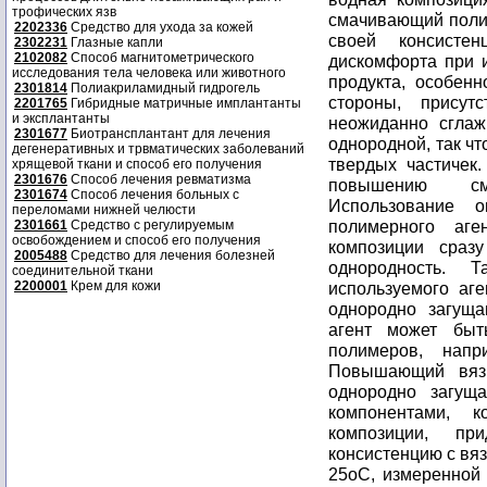
трофических язв
смачивающий полим
2202336
Средство для ухода за кожей
своей консисте
2302231
Глазные капли
2102082
Способ магнитометрического
дискомфорта при и
исследования тела человека или животного
продукта, особен
2301814
Полиакриламидный гидрогель
стороны, присут
2201765
Гибридные матричные имплантанты
и эксплантанты
неожиданно сглаж
2301677
Биотрансплантант для лечения
однородной, так чт
дегенеративных и трвматических заболеваний
твердых частичек.
хрящевой ткани и способ его получения
2301676
Способ лечения ревматизма
повышению сма
2301674
Способ лечения больных с
Использование о
переломами нижней челюсти
полимерного аге
2301661
Средство с регулируемым
освобождением и способ его получения
композиции сраз
2005488
Средство для лечения болезней
однородность. Т
соединительной ткани
2200001
Крем для кожи
используемого аг
однородно загущ
агент может бы
полимеров, нап
Повышающий вязк
однородно загущ
компонентами, 
композиции, пр
консистенцию с вяз
25oC, измеренной 