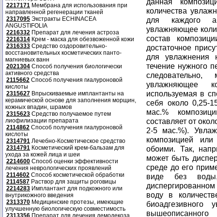
данная композиц
2217171
Мембрана для использования при
количества увлаж
направленной регенерации тканей
2317095
Экстракты ECHINACEA
для каждого аг
ANGUSTIFOLIA
увлажняющее количе
2216332
Препарат для лечения астроза
состав композици
2216314
Крем - маска для обезвоженной кожи
2316333
Средство оздоровительно-
достаточное прису
восстановительных косметических панто-
для увлажнения 
магниевых ванн
течение нужного п
2021304
Способ получения биологически
активного средства
следовательно,
2115662
Способ получения гиалуроновой
увлажняющее ко
кислоты
используемая в сп
2315627
Впрыскиваемые имплантанты на
керамической основе для заполнения морщин,
себя около 0,25-1
кожных впадин, шрамов
мас.% композици
2315623
Средство получаемое путем
составляет от окол
лиофилизации препарата
2114862
Способ получения гиалуроновой
2-5 мас.%). Увла
кислоты
композицией или
2314791
Лечебно-Косметическое средство
2314791
Косметический крем-бальзам для
обоими. Так, нап
ухода за кожей лица и шеи
может быть диспер
2214600
Способ оценки эффективности
среде до его прим
лечения неврологических проявлений
2114602
Способ косметической обработки
виде без вод
2114587
Раствор для защиты роговицы
диспергированном
2214283
Имплантант для подкожного или
воду в количеств
внутрикожного введения
2313370
Медицинские протезы, имеющие
биоадгезивного
улучшенную биологическую совместимость
вышеописанного
2313356
Препарат для лечения демодекоза