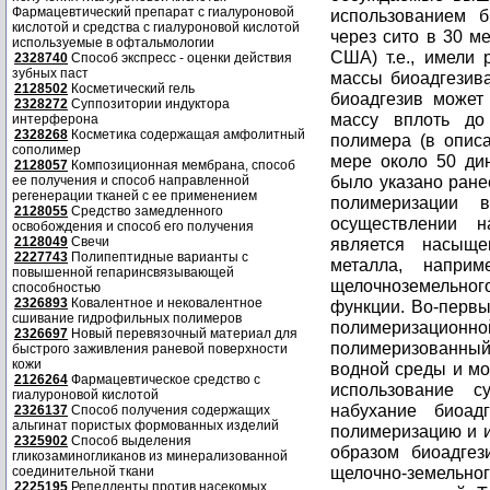
Фармацевтический препарат с гиалуроновой
использованием б
кислотой и средства с гиалуроновой кислотой
через сито в 30 м
используемые в офтальмологии
США) т.е., имели
2328740
Способ экспресс - оценки действия
зубных паст
массы биоадгезив
2128502
Косметический гель
биоадгезив может
2328272
Суппозитории индуктора
массу вплоть до
интерферона
2328268
Косметика содержащая амфолитный
полимера (в описа
сополимер
мере около 50 дин
2128057
Композиционная мембрана, способ
было указано ране
ее получения и способ направленной
регенерации тканей с ее применением
полимеризации 
2128055
Средство замедленного
осуществлении н
освобождения и способ его получения
2128049
Свечи
является насыще
2227743
Полипептидные варианты с
металла, наприм
повышенной гепаринсвязывающей
щелочноземельно
способностью
2326893
Ковалентное и нековалентное
функции. Во-первы
сшивание гидрофильных полимеров
полимеризаци
2326697
Новый перевязочный материал для
полимеризованны
быстрого заживления раневой поверхности
кожи
водной среды и мож
2126264
Фармацевтическое средство с
использование с
гиалуроновой кислотой
набухание биоад
2326137
Способ получения содержащих
альгинат пористых формованных изделий
полимеризацию и и
2325902
Способ выделения
образом биоадгез
гликозаминогликанов из минерализованной
щелочно-земельно
соединительной ткани
2225195
Репелленты против насекомых