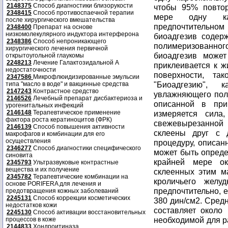
2148375
Способ диагностики близорукости
2348415
Способ противоспаечной терапии
после хирургического вмешательства
2348400
Препарат на основе
низкомолекулярного индуктора интерферона
2348386
Способ непроникающего
хирургического лечения первичной
открытоугольной глаукомы
2248213
Лечение Галактозидальной А
недостаточности
2347586
Микрофлюидизированные эмульсии
типа "масло в воде" и вакцинные средства
2147243
Контрастное средство
2146526
Лечебный препарат дисбактериоза и
урогенитальных инфекций
2146148
Терапевтическое применение
фактора роста кератиноцитов (ФРК)
2146139
Способ повышения активности
макрофагов и комбинации для его
осуществления
2346277
Способ диагностики специфического
синовита
2345793
Ультразвуковые контрастные
вещества и их получение
2345782
Терапевтические комбинации на
основе PORIFERA для лечения и
предотвращения кожных заболеваний
2245131
Способ коррекции косметических
недостатков кожи
2245130
Способ активации восстановительных
процессов в коже
2144833
Хондроитиназа