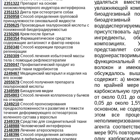
2351322
Препарат на основе
низкомолекулярного индуктора интерферона
2351153
Диета при остеортрите собак
2350958
Способ определения групповой
принадлежности синовальной жидкости
2350625
Производные гиалуроновой кислоты с
пониженной биодеградируемостью
2150266
Крем после бритья
2350354
Фармацевтическое средство
содержащие антагонист и фактор некроза
2350340
Способ коррекции процессов
регенерации
2350309
Способ лечения избыточной массы
тела с помощью рефлексотерапии
2250047
Профилактический продукт из
хрящевой ткани гидробионтов
2249467
Медицинский матерьял и изделия на
его основе
2055079
Способ получения препарата
гиалуроновой кислоты
2349599
Биоадгезив мидии
2054903
Способ лечения коллагеноза у бычков
на откорме
2249210
Способ прогнозирования
предрасположенности к развитию и тяжести
течения деформирующего остеоартроза
коленного сустава у взрослых
2349339
Средство для соединительной ткани
2148988
Человеческий интерферона
2148399
Лечение атеросклероза
2148396
Способ определения активного
вещества в дифильных мазевых основах