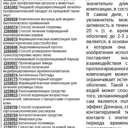
ивы для профилактики артроза у животных
2161002
Пищевой общеукрепляющий лечебно-
профилактический продукт из хрящевой ткани
акул
2360928
Комплексная матрица для медико-
биологического применения
2160574
Способ лечения глаукомы
2360688
Способ лечения повреждений
переферических нервов
2360670
Фармацевтическая композиция при
климактерических расстройствах
2360646
Эндолюминальный протез
2260445
Способ усовершенствования
транспортировки через легко
прспосабливаемый полупроницаемый барьер
2260007
Производные амида
2359975
Способ получения
модифицированных арабиногалактанов
2359974
Антигенные Пептиды
2159775
Псевдопептидный продукт
2259833
Фармацевтическая композиция для
лечения роговицы глаза
2259816
Ранозаживляющее средство
2259815
Способ коррекции возрастных
изменений, связанных с процессами старения
кожи
2359706
Способ сохранения
офтальмологических растворов
2359704
Антисептическое средство
2359662
Микрокапсулы
2159253
Катионные полимеры
2159111
Средство для ухода за кожей лица