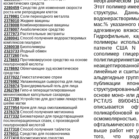
неорганическом ра
косметических средств
Этот полимер имеет
2280459
Средство для изменения скорости
структуры. Дан
роста или репродукции клеток
2179981
Соли переходного металла
водонерастворим
2378010
Жидкие вакцины
мас.% указанного
2378008
Комбинированные вакцины
2378007
Анаболическое средство
адгезивную вязкос
2377973
Растительные экстракты
Гидрофильные, ка
2280041
Способ получения водорастворимых
полимеры использ
комплексов гиалурил
2280038
Биополимеры
патенте США N 4
2323733
Йодный обмен
сополимер глицер
2377260
Гель
полиглицеринме
2178693
Противовирусное средство на основе
гиалуроновой кислоты
неакцептированно
2178692
Облегчающие зуд косметическое
линейные и сшиты
средство
альдегидные групп
2377022
Гемостатические спреи
2376982
Увлажняющая сыворотка для лица
публикации япон
2376974
Трансдермальный гель для лица
структурированн
2362784
Гипо-и гиперацетилированные
основе моно- или 
менингокковые капсульные сахариды
2177789
Устройство для доставки лекарства к
PCT/US 89/0045
шейке матки
описывается оф
2277954
Крем для лица омолаживающий
2376378
Способ получения метионина
поликарбоновой к
2177332
Биоматериал для предотвращения
осмомолярностью
послеоперационных спаек, с производной
офтальмического п
гиалуроновой кислотой
2177310
Способ получения таблеток
выше работ нет у
2376011
Средство для позвоночника
того, что водо
2277410
Косметическое средство