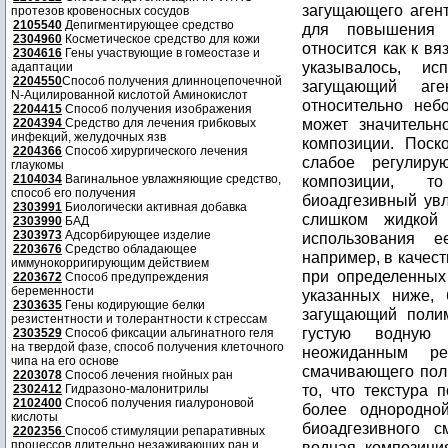
загущающего агента
протезов кровеносных сосудов
2105540
Депигментирующее средство
для повышения 
2304960
Косметическое средство для кожи
относится как к вя
2304616
Гены участвующие в гомеостазе и
указывалось, и
адаптации
2204550
Способ получения длинноцепочечной
загущающий аге
N-Ацилированной кислотой Аминокислот
относительно неб
2204415
Способ получения изображения
может значительн
2204394
Средство для лечения грибковых
инфекций, желудочных язв
композиции. Поск
2204366
Способ хирургического лечения
слабое регулиру
глаукомы
2104034
Вагинальное увлажняющие средство,
композиции, т
способ его получения
биоадгезивный ув
2303991
Биологически активная добавка
слишком жидкой
2303990
БАД
2303973
Адсорбирующее изделие
использования 
2203676
Средство обладающее
например, в качес
иммунокорригирующим действием
при определенных
2203672
Способ предупреждения
беременности
указанных ниже,
2303635
Гены кодирующие белки
загущающий полим
резистентности и толерантности к стрессам
густую водную 
2303529
Способ фиксации альгинатного геля
на твердой фазе, способ получения клеточного
неожиданным ре
чипа на его основе
смачивающего пол
2203078
Способ лечения гнойных ран
то, что текстура 
2302412
Гидразоно-малонитрилы
2102400
Способ получения гиалуроновой
более однородно
кислоты
биоадгезивного 
2202356
Способ стимуляции репаративных
процессов длительно незаживающих ран и
водная композици