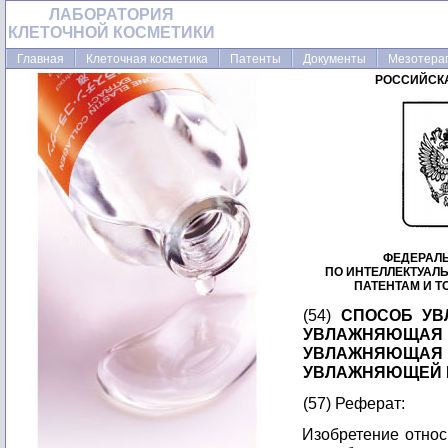
ЛАБОРАТОРИЯ
КЛЕТОЧНОЙ КОСМЕТИКИ
Главная
Клеточная косметика
Патенты
Документы
Мезотера
РОССИЙСК
ФЕДЕРАЛ
ПО ИНТЕЛЛЕКТУАЛ
ПАТЕНТАМ И 
(54)
СПОСОБ УВ
УВЛАЖНЯЮЩА
УВЛАЖНЯЮЩАЯ 
УВЛАЖНЯЮЩЕЙ 
(57) Реферат:
Изобретение относ