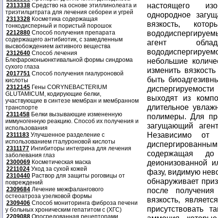
настоящего изо
2313338
Средство на основе этиллинолеата и
триэтилцитрата для лечения себореи и угрей
однородное загу
2313328
Косметика содержащая
вязкость, кото
тонкодисперный и пористый порошок
вододиспергируе
2212880
Способ получения препарата
содержащего антибиотик, с замедленным
агент облад
высвобождением активного вещества
вододиспергируем
2312640
Способ лечения
Блефароконьюнктивальной формы синдрома
небольшие количе
сухого глаза
изменить вязкость
2017751
Способ получения гиалуроновой
быть биоадгезивн
кислоты
2312145
Гены CORYNEBACTERIUM
диспергируемости 
GLUTAMICUM, кодирующие белки,
выходят из компо
участвующие в синтезе мембран и мембранном
длительное увлаж
транспорте
2311458
Белки вызывающие измененную
полимеры. Для пр
иммуногенную реакцию. Способ их получения и
загущающий агент
использования
Независимо от 
2311183
Улучшенное разделение с
использованием гталуроновой кислоты
диспергированным
2311177
Ингибиторы интегрина для лечения
содержащая до
заболевания глаз
деионизованной и
2300069
Косметическая маска
2211024
Уход за сухой кожей
фазу, видимую нев
2310440
Раствор для защиты роговицы от
обнаруживает приз
повреждений
2309684
Лечение межфалангового
после получения
остеоатроза узелковой формы
вязкость, являетс
2309406
Способ мониторинга фиброза печени
присутствовать т
у больных хроническим гепатитом с (ХГС)
2209088
Опосредованная рецепторами