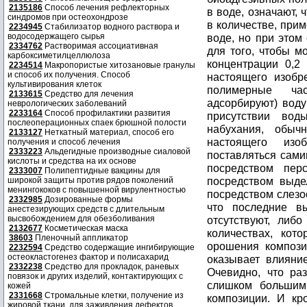
2135186
Способ лечения рефлекторных
в воде, означают, 
синдромов при остеохондрозе
в количестве, при
2234945
Стабилизатор водного раствора и
водосодержащего сырья
воде, но при этом
2334762
Растворимая ассоциативная
для того, чтобы м
карбоксиметилцеллюлоза
концентрации 0,2
2234514
Макропористые хитозановые гранулы
и способ их получения. Способ
настоящего изобре
культивирования клеток
полимерные ча
2133615
Средство для лечения
адсорбируют) вод
неврологических заболеваний
2233164
Способ профилактики развития
присутствии вод
послеоперационных спаек брюшной полости
набухания, обыч
2133127
Неткатный материал, способ его
настоящего изо
получения и способ лечения
2333223
Альдегидные производные сиаловой
поставляться сами
кислоты и средства на их основе
посредством пер
2333007
Полипептидные вакцины для
посредством выде
широкой защиты против рядов поколений
менингококов с повышенной вирулентностью
посредством слезоо
2332985
Дозированные формы
что последние вы
анестезирующих средств с длительным
высвобождением для обезболивания
отсутствуют, либ
2132677
Косметическая маска
количествах, кот
38603
Пленочный аппликатор
орошения компози
2232594
Средство содержащие ингибирующие
остеокластогенез фактор и полисахарид
оказывает влияни
2332238
Средство для прокладок, раневых
Очевидно, что ра
повязок и других изделий, контактирующих с
слишком большим,
кожей
2331668
Стромальные клетки, получение из
композиции. И кр
жировой ткани, для заживления дефектов