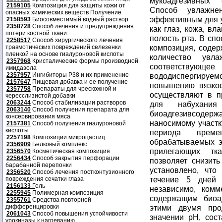
2159105
Композиция для защиты кожи от
опасных химических веществ Получение
2158593
Биосовместимый водный раствор
2358728
Способ лечения и предупреждения
потери костной ткани
2258517
Способ хирургического лечения
травмотических повреждений селезенки
пленкой на основе гиалуроновой кислоты
2357968
Кристалические формы производной
имидазола
2357957
Ингибиторы P38 и их применение
2157647
Пищевая добавка и ее получение
2357758
Препараты для чрескожной и
чересслизистой добавки
2063244
Способ стабилизации растворов
2063140
Способ получения препарата для
консервирования мяса
2157381
Способ получения гиалуроновой
кислоты
2257198
Композиции микроцастиц
2356909
Белковый комплекс
2356570
Косметическая композиция
2256434
Способ закрытия перфорации
барабанной перепонки
2356520
Способ лечения постконтузионного
повреждения сечатки глаза
2156133
Г
ель
2255945
Полимерная композиция
2355761
Средства повторной
дифференцировки
2061043
Способ повышения устойчивости
урокиназы к нагреванию