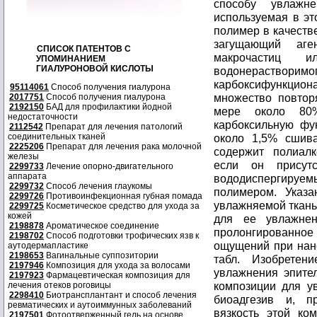
способу увлажн
используемая в эт
полимер в качеств
загущающий аге
СПИСОК ПАТЕНТОВ С
макрочастиц и
УПОМИНАНИЕМ
ГИАЛУРОНОВОЙ КИСЛОТЫ
водонераств
карбоксифункци
95114061
Способ получения гиалурона
множество повтор
2017751
Способ получения гиалурона
2192150
БАД для профилактики йодной
мере около 80
недостаточности
карбоксильную фун
2112542
Препарат для лечения патологий
соединительных тканей
около 1,5% сшива
2225206
Препарат для лечения рака молочной
содержит полиал
железы
если он присутс
2299733
Лечение опорно-двигательного
аппарата
вододиспергиру
2299732
Способ лечения глаукомы
полимером. Указа
2299726
Противоинфекционная губная помада
увлажняемой ткань
2299725
Косметическое средство для ухода за
кожей
для ее увлажнен
2198878
Ароматическое соединение
пролонгированн
2198702
Способ подготовки трофических язв к
ощущений при нанес
аутодермапластике
2198653
Вагинальные суппозитории
табл. Изобретен
2197946
Композиция для ухода за волосами
увлажнения эпител
2197923
Фармацевтическая композиция для
композиции для ув
лечения отеков роговицы
2298410
Биотрансплантант и способ лечения
биоадгезив и, п
ревматических и аутоиммунных заболеваний
вязкость этой ко
2197501
Фотоотверженный гель на основе