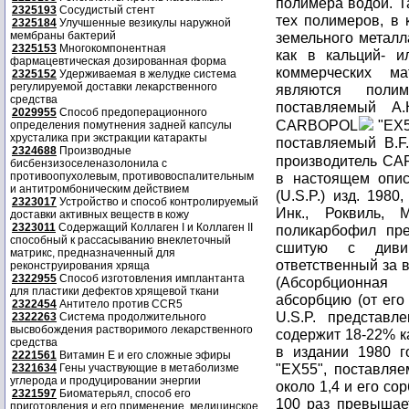
полимера водой. Т
2325193
Сосудистый стент
тех полимеров, в 
2325184
Улучшенные везикулы наружной
мембраны бактерий
земельного металл
2325153
Многокомпонентная
как в кальций- 
фармацевтическая дозированная форма
коммерческих ма
2325152
Удерживаемая в желудке система
регулируемой доставки лекарственного
являются поли
средства
поставляемый A.
2029955
Способ предоперационного
CARBOPOL
"ЕХ5
определения помутнения задней капсулы
хрусталика при экстракции катаракты
поставляемый B.F.
2324688
Производные
производитель C
бисбензизоселеназолонила с
противоопухолевым, противовоспалительным
в настоящем описа
и антитромбоническим действием
(U.S.P.) изд. 198
2323017
Устройство и способ контролируемый
Инк., Роквиль, 
доставки активных веществ в кожу
2323011
Содержащий Коллаген I и Коллаген II
поликарбофил пре
способный к рассасыванию внеклеточный
сшитую с дивин
матрикс, предназначенный для
ответственный за в
реконструирования хряща
2322955
Способ изготовления имплантанта
(Абсорбционная
для пластики дефектов хрящевой ткани
абсорбцию (от его
2322454
Антитело против CCR5
U.S.P. представл
2322263
Система продолжительного
высвобождения растворимого лекарственного
содержит 18-22% к
средства
в издании 1980 г
2221561
Витамин Е и его сложные эфиры
"ЕХ55", поставляе
2321634
Гены участвующие в метаболизме
углерода и продуцировании энергии
около 1,4 и его со
2321597
Биоматерьял, способ его
100 раз превышает
приготовления и его применение, медицинское