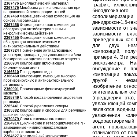
2367476
Биопластический материал
график, иллюстр
2367475
Мембрана для использования при
биоадгезивног
направленной регенерации тканей
сополимеризации
2367469
Фармацевтическая композиция на
основе лизоамидазы
динидрокси-1,5-гек
2367456
Фармацевтическая композиция
зависимости от зн
обладающая антибактериальным и
зависимости вяз
некролитическим действием
2367455
Фармацевтическая композиция
приведенных как 1
обладающая некролитическим и
антибактериальным действием
2267324
Применение антиадгезивных
углеводов, препарат для уменьшения и /или
блокирования адгезии патогенных веществ
2166934
Композиции включающие
биологический агент
2166510
Псевдодипептиды
2366460
Композиции, имеющие высокую
противовирусную и антибактериальную
активность
2360901
Производные феноксиуксусной
кислоты
2165749
Способ восстановления эндотелия
роговицы
2265441
Способ укрепления склеры
2365382
Композиции и способы для регуляции
развития сосудов
2070879
Соли гликозаминогликанов
2164914
Циклические и гетероциклические N -
замещенные - иминогидроксамовые
карбоновые кислоты
2264627
Хламидийный конъюктивит