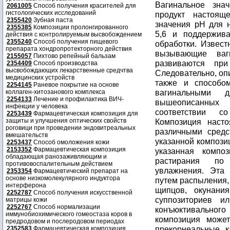
2061005
Способ получения красителей для
гистологических исследований
2355420
Зубная паста
2355385
Композиции пролонгированного
действия с контролируемым высвобождением
2355240
Способ получения пищевого
препарата хондропротекторного действия
2155057
Пихтово репейный бальзам
2354409
Способ производства
высвобождающих лекарственные средчтва
медицинских устройств
2254145
Раневое покрытие на основе
коллаген-хитозанового комплекса
2254133
Лечение и профилактика ВИЧ-
инфекции у человека
2253439
Фармацевтическая композиция для
защиты и улучшения оптических свойств
роговици при проведении эндовитреальных
вмешательств
2253437
Способ омоложения кожи
2153352
Фармацевтическая композиция
обладающая ранозаживляющим и
противовоспалительным действием
2353354
Фармацевтический препарат на
основе низкомолекулярного индуктора
интерферона
2252787
Способ получения искусственной
матрицы кожи
2252767
Способ нормализации
иммунобиохимического гомеостаза коров в
предродовом и послеродовом периодах
2352583
Фармацевтическая композиция