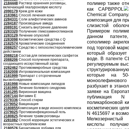
полимер также отн
2184448
Раствор хранения роговицы,
включающий гиалуроновую кислоту
как CAPBPPOL
2090179
Крем для кожи
Chemical Company
2183961
Способ лечения кожи
2284331
Соли алифотических аминов
композиция для пр
2284187
Производные амида
слизистой оболо
2089191
Снизить внутрение давление
Примером полиме
2283320
Получение гликозаминогликанов
2283129
Лечение опухолей
данном патенте
2283098
Косметические средства с Q
сополимер акрило
2182574
Ароматические соединения
под торговой мар
2088257
Средство с гипохолестеролемическим
действием
который образует
2088218
Состав для гигиенических салфеток
воде. В патенте 
2088206
Способ получения препарата,
регулируемым высв
создающего исскуственный загар
2282462
Противомикробные средства
структурированную
2182008
Интровагинальная компазиция
которые на 50-
2181999
Препарат с отсроченным
высвобождением
моноолефинового 
2181998
Новые композиции липидов
разбухает в этанол
2181995
Лечение болевого синдрома
заявке на Европат
2181295
Вирионная вакцина
2087144
Витамин Е
публикация N 
2379336
Способ стирки
поликарбоновой ки
2379052
Вакцинация
косметических цел
2180855
Композиция в виде ионного комплекса
2379025
Противоинфекционный гель
N 4615697 и возмо
2180825
Лечение травм роговицы
Мелкозернистый
2281082
Способ коррекции эстетических и
кислоты получа
возрастных проблем кожи
2180576
Биоактивная добавка для