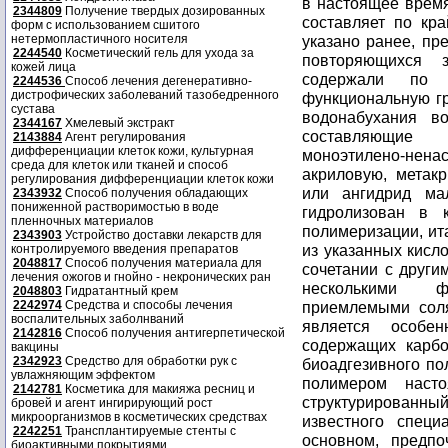
2344809
Получение твердых дозированных
форм с использованием сшитого
нетермопластичного носителя
2244540
Косметический гель для ухода за
кожей лица
2244536
Способ лечения дегенеративно-
дистрофических заболеваний тазобедренного
сустава
2344167
Хмелевый экстракт
2143884
Агент регулирования
дифференциации клеток кожи, культурная
среда для клеток или тканей и способ
регулирования дифференциации клеток кожи
2343932
Способ получения обладающих
пониженной растворимостью в воде
пленночных материалов
2343903
Устройство доставки лекарств для
контролируемого введения препаратов
2048817
Способ получения материала для
лечения ожогов и гнойно - некронических ран
2048803
Гидратантный крем
2242974
Средства и способы лечения
воспалительных заболнваний
2142816
Способ получения антигерпетической
вакцины
2342923
Средство для обработки рук с
увлажняющим эффектом
2142781
Косметика для макияжа ресниц и
бровей и агент ингирирующий рост
микроорганизмов в косметических средствах
2242251
Трансплантируемые стенты с
биоактивными покрытиями