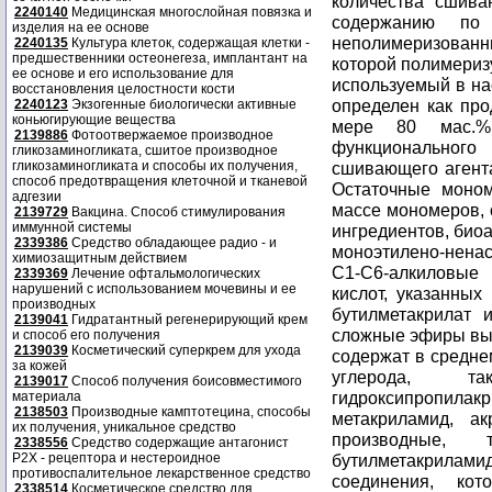
количества сшива
2240140
Медицинская многослойная повязка и
содержанию по 
изделия на ее основе
неполимеризован
2240135
Культура клеток, содержащая клетки -
предшественники остеонегеза, имплантант на
которой полимеризу
ее основе и его использование для
используемый в на
восстановления целостности кости
определен как про
2240123
Экзогенные биологически активные
коньюгирующие вещества
мере 80 мас.% 
2139886
Фотоотвержаемое производное
функциональног
гликозаминогликата, сшитое производное
гликозаминогликата и способы их получения,
сшивающего агент
способ предотвращения клеточной и тканевой
Остаточные моном
адгезии
массе мономеров, 
2139729
Вакцина. Способ стимулирования
иммунной системы
ингредиентов, био
2339386
Средство обладающее радио - и
моноэтилено-ненас
химиозащитным действием
C1-C6-алкиловые
2339369
Лечение офтальмологических
нарушений с использованием мочевины и ее
кислот, указанных
производных
бутилметакрилат 
2139041
Гидратантный регенерирующий крем
сложные эфиры выш
и способ его получения
2139039
Косметический суперкрем для ухода
содержат в средне
за кожей
углерода, так
2139017
Способ получения боисовместимого
гидроксипропилак
материала
2138503
Производные камптотецина, способы
метакриламид, а
их получения, уникальное средство
производные, 
2338556
Средство содержащие антагонист
Р2Х - рецептора и нестероидное
бутилметакриламид,
противоспалительное лекарственное средство
соединения, ко
2338514
Косметическое средство для