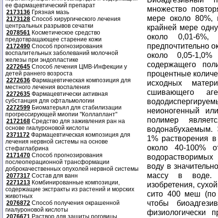
ее фармацевтический препарат
множество повтор
2173136
Грязная мазь
мере около 80%, 
2173128
Способ хирургического лечения
центральных разрывов сечатки
крайней мере одну
2078561
Косметическое средство
около 0,01-6%, 
предотвращающее старение кожи
предпочтительно ок
2172490
Способ прогнозирования
воспалительных заболеваний молочной
около 0,05-1,0
железы при эндопластике
содержащего пол
2272645
Способ лечения ЦМВ-Инфекции у
процентные количе
детей раннего возроста
2272636
Фармацевтическая композиция для
исходных матер
местного лечения воспаления
сшивающего аге
2272635
Фармацевтически активная
вододиспергируем
субстанция для офтальмологии
2272599
Биоматерьял для стабилизации
неионогенный ил
прогрессирующей миопии "Коллаплант"
полимер являет
2172168
Средство для заживления ран на
основе гиалуроновой кислоты
водонабухаемым. 
2371172
Фармацевтическая композиция для
1% растворения в 
лечения нервной системы на основе
около 40-100% 
стефаглабрина
2171470
Способ прогнозирования
водорастворимых 
послеоперационной трансформации
воду в значительн
доброкачественных опухолей нервной системы
массу в воде. 
2077317
Состав для ванн
2271213
Комбинированные композиции,
изобретения, сухо
содержащие экстракты из растений и морских
сито 400 меш (по
животных
чтобы биоадгез
2076872
Способ получения окрашенной
гиалуроновой кислоты
физиологически п
2076671
Раствор для защиты роговицы