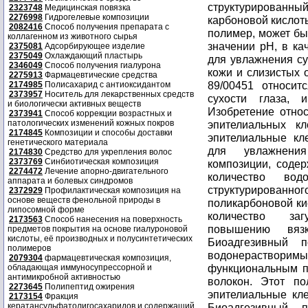
структурирован
2323748
Медицинская повязка
2276998
Гидрогелевые композиции
карбоновой кислот
2082416
Способ получения препарата с
полимер, может быт
коллагенном из животного сырья
значении pH, в ка
2375081
Адсорбирующее изделие
2375049
Охлаждающий пластырь
для увлажнения сух
2346049
Способ получения гиалурона
кожи и слизистых 
2275913
Фармацевтические средства
89/00451 относит
2174985
Полисахарид с антиоксидантом
2373957
Носитель для лекарственных средств
сухости глаза,
и биологически активных веществ
Изобретение отно
2373941
Способ коррекции возрастных и
патологических изменений кожных покров
эпителиальных кл
2174845
Композиции и способы доставки
эпителиальные кл
генетического материала
для увлажнени
2174830
Средство для укрепления волос
2373769
Синбиотическая композиция
композиции, соде
2274472
Лечение апорно-двигательного
количество вод
аппарата и болевых синдромов
структурированн
2372929
Профилактическая композиция на
основе веществ фенольной природы в
поликарбоновой ки
липосомной форме
количество заг
2173563
Способ нанесения на поверхность
повышению вязк
предметов покрытия на основе гиалуроновой
кислоты, её производных и полусинтетических
Биоадгезивный 
полимеров
водонераствори
2079304
фармацевтическая композиция,
функциональным п
обладающая иммуносупрессорной и
антимикробной активностью
волокон. Этот по
2273645
Полипептид ожирения
эпителиальные кле
2173154
Фракция
кератансульфатолигосахаридов и содержащий
Биоадгезивный п