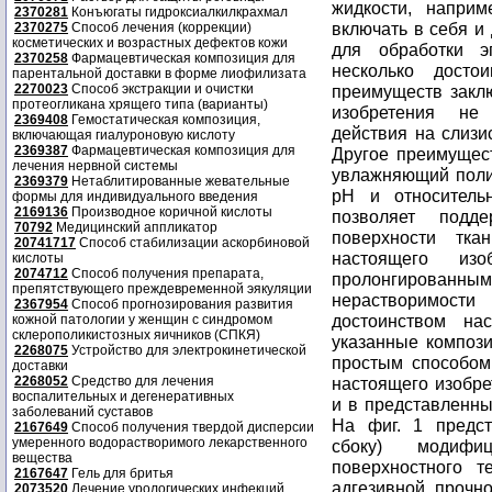
жидкости, напри
2370281
Конъюгаты гидроксиалкилкрахмал
включать в себя и
2370275
Способ лечения (коррекции)
косметических и возрастных дефектов кожи
для обработки э
2370258
Фармацевтическая композиция для
несколько дост
парентальной доставки в форме лиофилизата
2270023
Способ экстракции и очистки
преимуществ заклю
протеогликана хрящего типа (варианты)
изобретения не
2369408
Гемостатическая композиция,
действия на слизис
включающая гиалуроновую кислоту
2369387
Фармацевтическая композиция для
Другое преимущест
лечения нервной системы
увлажняющий поли
2369379
Нетаблитированные жевательные
pH и относитель
формы для индивидуального введения
2169136
Производное коричной кислоты
позволяет подд
70792
Медицинский аппликатор
поверхности тка
20741717
Способ стабилизации аскорбиновой
настоящего изо
кислоты
2074712
Способ получения препарата,
пролонгированн
препятствующего преждевременной эякуляции
нерастворимости
2367954
Способ прогнозирования развития
достоинством на
кожной патологии у женщин с синдромом
склерополикистозных яичников (СПКЯ)
указанные компози
2268075
Устройство для электрокинетической
простым способом
доставки
2268052
Средство для лечения
настоящего изобре
воспалительных и дегенеративных
и в представленны
заболеваний суставов
На фиг. 1 предст
2167649
Способ получения твердой дисперсии
умеренного водорастворимого лекарственного
сбоку) модифиц
вещества
поверхностного т
2167647
Гель для бритья
адгезивной прочно
2073520
Лечение урологических инфекций