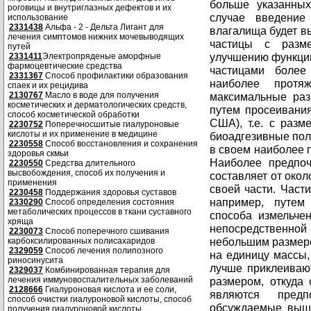
больше указанных
роговицы и внутриглазных дефектов и их
случае введение
использование
2331438
Альфа - 2 - Дельта Лигант для
влагалища будет в
лечения симптомов нижних мочевыводящих
частицы с разме
путей
улучшению функци
2331411
Электропряденые аморфные
фармоцевтические средства
частицами более
2331367
Способ профилактики образования
наиболее протя
спаек и их рецидива
2130767
Масло в воде для получения
максимальные раз
косметических и дерматологических средств,
путем просеивани
способ косметической обработки
США), т.е. с разм
2230752
Поперечносшитые гиалуроновые
кислоты и их применение в медицине
биоадгезивные по
2230558
Способ восстановления и сохранения
в своем наиболее 
здоровья скмьи
Наиболее предпоч
2230550
Средства длительного
высвобождения, способ их получения и
составляет от окол
применения
своей части. Част
2230458
Поддержания здоровья суставов
например, путем
2330290
Способ определения состояния
метаболических процессов в ткани суставного
способа измельче
хряща
непосредственной
2230073
Способ поперечного сшивания
небольшим размер
карбоксилированных полисахаридов
2329059
Способ лечения полипозного
на единицу массы,
риносинусита
лучше приклеиваю
2329037
Комбинированная терапия для
лечения иммуновоспалительных заболеваний
размером, откуда 
2128666
Гиалуроновая кислота и ее соли,
являются предп
способ очистки гиалуроновой кислоты, способ
обсуждаемые выше
получения гиалуроновой кислоты.