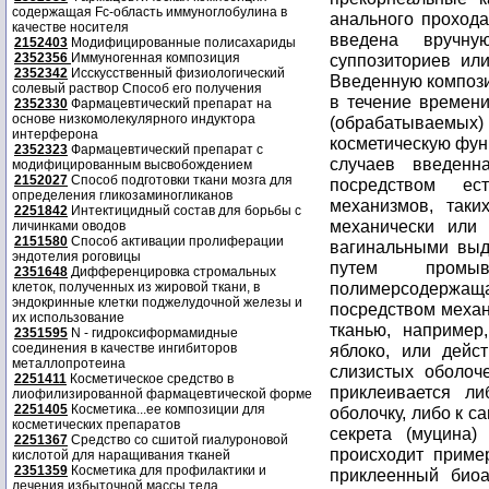
содержащая Fc-область иммуноглобулина в
качестве носителя
2152403
Модифицированные полисахариды
2352356
Иммуногенная композиция
2352342
Исскусственный физиологический
солевый раствор Способ его получения
2352330
Фармацевтический препарат на
основе низкомолекулярного индуктора
интерферона
2352323
Фармацевтический препарат с
модифицированным высвобождением
2152027
Способ подготовки ткани мозга для
определения гликозаминогликанов
2251842
Интектицидный состав для борьбы с
личинками оводов
2151580
Способ активации пролиферации
эндотелия роговицы
2351648
Дифференцировка стромальных
клеток, полученных из жировой ткани, в
эндокринные клетки поджелудочной железы и
их использование
2351595
N - гидроксиформамидные
соединения в качестве ингибиторов
металлопротеина
2251411
Косметическое средство в
лиофилизированной фармацевтической форме
2251405
Косметика...ее композиции для
косметических препаратов
2251367
Средство со сшитой гиалуроновой
кислотой для наращивания тканей
2351359
Косметика для профилактики и
лечения избыточной массы тела