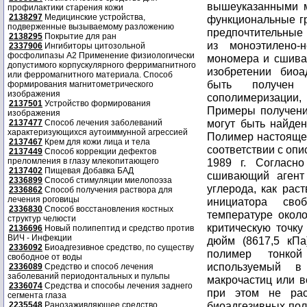
вышеуказанными 
профилактики старения кожи
2138297
Медицинские устройства,
функциональные г
подверженные вызываемому разложению
предпочтительные
2138295
Покрытие для ран
из моноэтилено-н
2337906
Ингибиторы цитозольной
фосфолипазы А2 Применение физиологически
мономера и сшива
допустимого корпускулярного ферримагнитного
изобретении био
или ферромагнитного материала. Способ
быть получен
формирования магнитометрического
изображения
сополимеризации
2137501
Устройство формирования
Примеры получени
изображения
могут быть найде
2137477
Способ лечения заболеваний
характеризующихся аутоиммунной агрессией
Полимер настоящег
2137467
Крем для кожи лица и тела
соответствии с опи
2137449
Способ коррекции дефектов
преломления в глазу млекопитающего
1989 г. Согласн
2137402
Пищевая Добавка БАД
сшивающий агент
2336899
Способ стимуляции миелопоэза
углерода, как рас
2336862
Способ получения раствора для
лечения роговицы
инициатора своб
2336830
Способ восстановления костных
температуре окол
структур челюсти
критическую точку
2136696
Новый полипептид и средство против
ВИЧ - Инфекции
дюйм (8617,5 кПа
2336092
Биоадгезивное средство, по существу
полимер тонкой
свободное от воды
используемый в
2336089
Средство и способ лечения
заболеваний периодонтальных и пульпы
макрочастиц или в
2336074
Средства и способы лечения заднего
при этом не рас
сегмента глаза
биоадгезивных пол
2235548
Ранозаживляющее средство