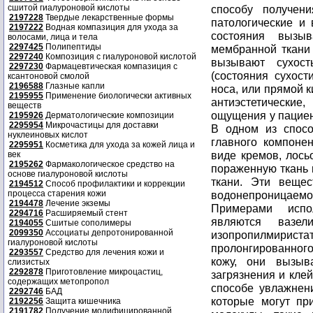
сшитой гиалуроновой кислоты
способу получен
2197228
Твердые лекарственные формы
патологические и
2197222
Водная компазиция для ухода за
состояния вызы
волосами, лица и тела
2297425
Полипептиды
мембранной ткани
2297240
Композиция с гиалуроновой кислотой
вызывают сухост
2297230
Фармацевтическая компазиция с
(состояния сухост
ксантоновой смолой
2196588
Глазные капли
носа, или прямой к
2195955
Применение биологически активных
антиэстетическ
веществ
ощущения у пациен
2195926
Дерматологические композиции
2295954
Микрочастицы для доставки
В одном из спосо
нуклеиновых кислот
главного компоне
2295951
Косметика для ухода за кожей лица и
виде кремов, лось
век
2195262
Фармакологическое средство на
пораженную ткань
основе гиалуроновой кислоты
ткани. Эти вещес
2194512
Способ профилактики и коррекции
процесса старения кожи
водонепроницаемо
2194478
Лечение экземы
Примерами испо
2294716
Расширяемый стент
являются вазел
2194055
Сшитые сополимеры
2099350
Ассоциаты депротонированной
изопропилмириста
гиалуроновой кислоты
пролонгированного 
2293557
Средство для лечения кожи и
кожу, они вызы
слизистых
2292878
Приготовление микроцастиц,
загрязнения и клей
содержащих метопропол
способе увлажнен
2292746
БАД
которые могут пр
2192256
Защита кишечника
2191782
Получение модифицированной