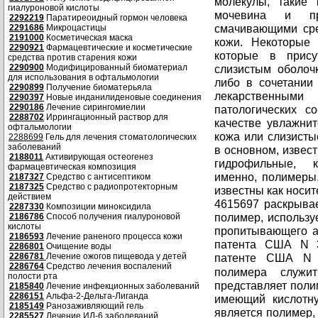
молекулы, такие 
гиалуроновой кислоты
мочевина и про
2292219
Паратиреоидный гормон человека
смачивающими сре
2291686
Микроцастицы
2191000
Косметическая маска
кожи. Некоторые 
2290921
Фармацевтические и косметические
которые в прис
средства против старения кожи
2290900
Модифицированный биоматериал
слизистым оболоч
для использования в офтальмологии
либо в сочетании
2290899
Получение биоматерьяла
лекарственными
2290397
Новые инданилиденовые соединения
2290186
Лечение сирингомиелии
патологических с
2288702
Иррингационный раствор для
качестве увлажнит
офтальмологии
кожа или слизисты
2288699
Гель для лечения стоматологических
заболеваний
в основном, извес
2188011
Активирующая остеогенез
гидрофильные, 
фармацевтическая композиция
именно, полимеры
2187327
Средство с антисептиком
2187325
Средство с радиопротекторным
известны как носит
действием
4615697 раскрыва
2287330
Композиции миноксидила
полимер, использу
2186786
Способ получения гиалуроновой
кислоты
пропитывающего а
2186593
Лечение раненого процесса кожи
патента США N 3
2286801
Очищение воды
2286781
Лечение ожогов пищевода у детей
патенте США N 
2286764
Средство лечения воспалений
полимера служ
полости рта
представляет поли
2185840
Лечение инфекционных заболеваний
2286151
Альфа-2-Дельта-Лиганда
имеющий кислотн
2185149
Ранозаживляющий гель
является полимер,
2285527
Лечение ИЛ-6 заболеваний