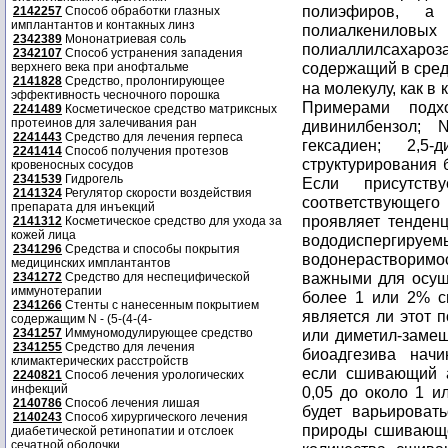
2142257
Способ обработки глазных
имплантантов и контакных линз
2342389
Мононатриевая соль
2342107
Способ устранения западения
верхнего века при анофтальме
2141828
Средство, пролонгирующее
эффективность чесночного порошка
Примерами подх
2241489
Косметическое средство матриксных
протеинов для залечивания ран
дивинилбензол; N-
2241443
Средство для лечения герпеса
гексадиен; 2,5-
2241414
Способ получения протезов
структурирования 
кровеносных сосудов
2341539
Гидрогель
Если присутст
2141324
Регулятор скорости воздействия
соответствующе
препарата для инъекций
проявляет тенден
2141312
Косметическое средство для ухода за
кожей лица
вододиспергируе
2341296
Средства и способы покрытия
водонерастворимос
медицинских имплантантов
важными для осуще
2341272
Средство для неспецифической
иммунотерапии
более 1 или 2% сш
2341266
Стенты с нанесенным покрытием
является ли этот 
содержащим N - (5-(4-(4-
2341257
Иммуномодулирующее средство
или диметил-замещ
2341255
Средство для лечения
биоадгезива начи
климактерических расстройств
если сшивающий а
2240821
Способ лечения урологических
инфекций
0,05 до около 1 и
2140786
Способ лечения лишая
будет варьироват
2140243
Способ хирургического лечения
природы сшивающе
диабетической ретинопатии и отслоек
сечатной оболочки