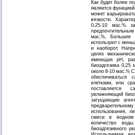
Как будет более п
является функцией
может варьироват
вязкости. Характ
0,25-10 мас.% з
предпочтительным я
мас.%. Большее 
используют с мень
и наоборот. Напр
целях механическ
имеющая pH, рав
биоадгезива 0,25 
около 8-10 мас.%
обеспечиваться 
клетками, или ср
поставляется с
увлажняющий биоа
загущающие аген
предварительно
использования, л
смеси в водном 
количество воды
биоадгезивного ув
Используемая во