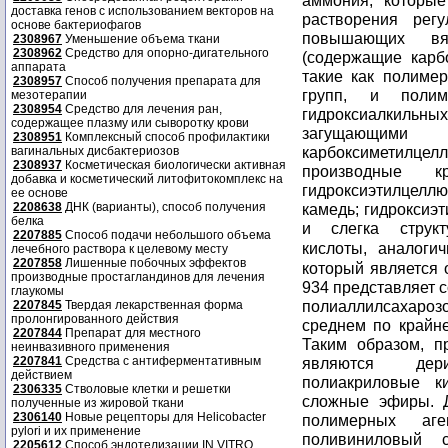
аммония, которые
доставка генов с использованием векторов на
растворения рег
основе бактериофагов
повышающих вя
2308967
Уменьшение объема ткани
2308962
Средство для опорно-дигательного
(содержащие карб
аппарата
такие как полиме
2308957
Способ получения препарата для
групп, и полим
мезотерапии
2308954
Средство для лечения ран,
гидроксиалкильны
содержащее плазму или сыворотку крови
загущающими 
2308951
Комплексный способ профилактики
карбоксиметилц
вагинальных дисбактериозов
2308937
Косметическая биологически активная
производные кр
добавка и косметический литофитокомплекс на
гидроксиэтилцелл
ее основе
2208638
ДНК (варианты), способ получения
камедь; гидроксиэ
белка
и слегка струк
2207885
Способ подачи небольшого объема
кислоты, аналог
лечебного раствора к целевому месту
2207858
Лишенные побочных эффектов
который является
производные простагландинов для лечения
934 представляет 
глаукомы
полиаллилсахароз
2207845
Твердая лекарственная форма
пролонгированного действия
среднем по крайне
2207844
Препарат для местного
Таким образом, п
неинвазивного применения
2207841
Средства с антиферментативным
являются дер
действием
полиакриловые к
2306335
Стволовые клетки и решетки
сложные эфиры. 
полученные из жировой ткани
2306140
Новые рецепторы для Helicobacter
полимерных аге
pylori и их применение
поливиниловый 
2205612
Способ эндотелизации IN VITRO