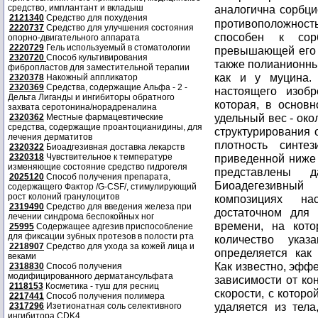
средство, имплантант и вкладыш
аналогична сорбци
2121340
Средство для похудения
противоположнос
2220737
Средство для улучшения состояния
способен к сор
опорно-двигательного аппарата
2220729
Гель используемый в стоматологии
превышающей его 
2320720
Способ культивирования
также полианионны
фибропластов для заместительной терапии
как и у муцина.
2320378
Накожный аппликатор
2320369
Средства, содержащие Альфа - 2 -
настоящего изобр
Дельта Лиганды и ингибиторы обратного
которая, в основн
захвата серотонина/норадреналина
удельный вес - око
2320362
Местные фармацевтические
средства, содержащие проантоцианидины, для
структурирования 
лечения дерматитов
плотность синте
2320322
Биоадгезивная доставка лекарств
2320318
Чувствительное к температуре
приведенной ниже 
изменяющие состояние средство гидрогеля
представлены
2025120
Способ получения препарата,
Биоадегезивный
содержащего Фактор /G-CSF/, стимулирующий
рост колоний гранулоцитов
композициях на
2319490
Средство для введения железа при
достаточном для
лечении синдрома беспокойных ног
времени, на кото
25995
Содержащее адгезив приспособление
для фиксации зубных протезов в полости рта
количество ука
2218907
Средство для ухода за кожей лица и
определяется как
веками
Как известно, эфф
2318830
Способ получения
модифицированного дерматансульфата
зависимости от кон
2118153
Косметика - туш для ресниц
скорости, с котор
2217441
Способ получения полимера
удаляется из тела
2317296
Изетионатная соль селективного
ингибитора CDK4