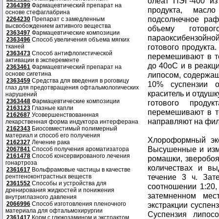
олеат ПЭГ-400 из
2364399
Фармацевтический препарат на
продукта, масло
основе стефаглабрина
подсолнечное раф
2264230
Препарат с замедленным
высвобождением активного вещества
объему готов
2363497
Фармацевтические композиции
параоксибензойной
2363496
Способ увеличения объема мягких
готового продукта
тканей
2363473
Способ антифлогистической
перемешивают в т
активации в эксперементе
до 40oC и в реакц
2363461
Фармацевтический препарат на
основе сигетина
липосом, содержащ
2363459
Средства для введения в роговицу
10% суспензии о
глаз для предотвращения офтальмологических
краситель и отдушк
нарушений
2363448
Фармацевтические композиции
готового продук
2163123
Глазные капли
перемешивают в т
2162687
Усовершенствованнная
направляют на фил
лекарственная форма индуктора интерферана
2162343
Биосовместимый полимерный
материал и способ его получения
Хлороформный экс
2162327
Лечение рака
Высушенные и изм
2067841
Способ получения ароматизатора
2161478
Способ консервированого лечения
ромашки, зверобо
гонартроза
количествах и в
2361617
Вольфрамовые частицы в качестве
течение 3 ч. За
рентгеноконтрастных веществ
2361552
Способы и устройства для
соотношении 1:20
дренирования жидкостей и понижения
затемненном мес
внутриглазного давления
2066996
Способ изготовления пленочного
экстракции суспен
материала для офтальмохирургии
Суспензия липос
2361417
Корм с глюкозамином и экстрактом