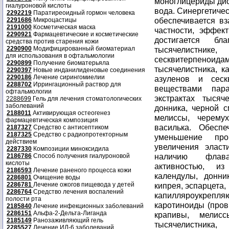
моноглицериды дис
гиалуроновой кислоты
вода. Синергетиче
2292219
Паратиреоидный гормон человека
обеспечивается в
2291686
Микроцастицы
2191000
Косметическая маска
частности, эффек
2290921
Фармацевтические и косметические
достигается бл
средства против старения кожи
2290900
Модифицированный биоматериал
тысячелистн
для использования в офтальмологии
сесквитерпеноида
2290899
Получение биоматерьяла
тысячелистника, к
2290397
Новые инданилиденовые соединения
2290186
Лечение сирингомиелии
азуленов и сеск
2288702
Иррингационный раствор для
веществами пар
офтальмологии
экстрактах тысяч
2288699
Гель для лечения стоматологических
заболеваний
донника, черной с
2188011
Активирующая остеогенез
мелиссы, черемух
фармацевтическая композиция
василька. Обеспе
2187327
Средство с антисептиком
2187325
Средство с радиопротекторным
уменьшение про
действием
увеличения эласт
2287330
Композиции миноксидила
наличию флава
2186786
Способ получения гиалуроновой
кислоты
активностью, из
2186593
Лечение раненого процесса кожи
календулы, донник
2286801
Очищение воды
2286781
Лечение ожогов пищевода у детей
кипрея, эспарцета
2286764
Средство лечения воспалений
капилляроукреп
полости рта
каротиноиды (пров
2185840
Лечение инфекционных заболеваний
2286151
Альфа-2-Дельта-Лиганда
крапивы, мелис
2185149
Ранозаживляющий гель
тысячелистника,
2285527
Лечение ИЛ-6 заболеваний