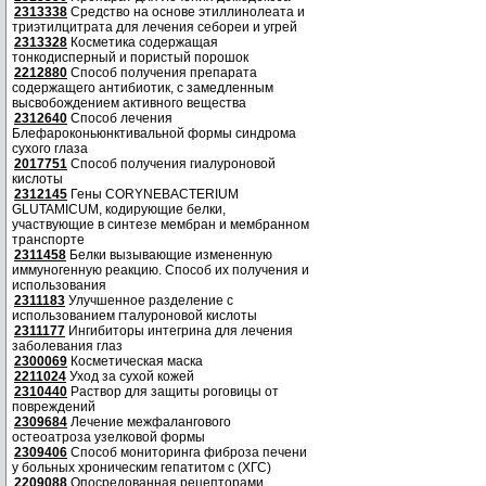
2313338
Средство на основе этиллинолеата и
триэтилцитрата для лечения себореи и угрей
2313328
Косметика содержащая
тонкодисперный и пористый порошок
2212880
Способ получения препарата
содержащего антибиотик, с замедленным
высвобождением активного вещества
2312640
Способ лечения
Блефароконьюнктивальной формы синдрома
сухого глаза
2017751
Способ получения гиалуроновой
кислоты
2312145
Гены CORYNEBACTERIUM
GLUTAMICUM, кодирующие белки,
участвующие в синтезе мембран и мембранном
транспорте
2311458
Белки вызывающие измененную
иммуногенную реакцию. Способ их получения и
использования
2311183
Улучшенное разделение с
использованием гталуроновой кислоты
2311177
Ингибиторы интегрина для лечения
заболевания глаз
2300069
Косметическая маска
2211024
Уход за сухой кожей
2310440
Раствор для защиты роговицы от
повреждений
2309684
Лечение межфалангового
остеоатроза узелковой формы
2309406
Способ мониторинга фиброза печени
у больных хроническим гепатитом с (ХГС)
2209088
Опосредованная рецепторами