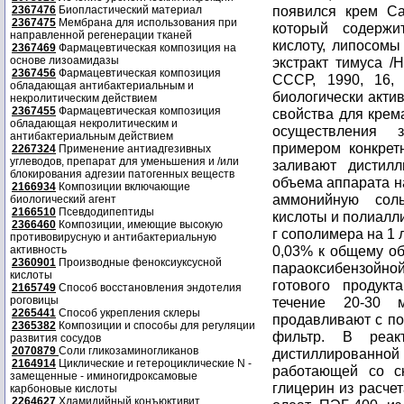
появился крем Cap
2367476
Биопластический материал
2367475
Мембрана для использования при
который содержи
направленной регенерации тканей
кислоту, липосомы
2367469
Фармацевтическая композиция на
основе лизоамидазы
экстракт тимуса /Н
2367456
Фармацевтическая композиция
СССР, 1990, 16, 
обладающая антибактериальным и
биологически акт
некролитическим действием
2367455
Фармацевтическая композиция
свойства для крем
обладающая некролитическим и
осуществления 
антибактериальным действием
примером конкрет
2267324
Применение антиадгезивных
углеводов, препарат для уменьшения и /или
заливают дистил
блокирования адгезии патогенных веществ
объема аппарата н
2166934
Композиции включающие
аммонийную сол
биологический агент
2166510
Псевдодипептиды
кислоты и полиалл
2366460
Композиции, имеющие высокую
г сополимера на 1 
противовирусную и антибактериальную
0,03% к общему об
активность
2360901
Производные феноксиуксусной
параоксибензойной
кислоты
готового продук
2165749
Способ восстановления эндотелия
роговицы
течение 20-30 
2265441
Способ укрепления склеры
продавливают с п
2365382
Композиции и способы для регуляции
фильтр. В реак
развития сосудов
2070879
Соли гликозаминогликанов
дистиллированной
2164914
Циклические и гетероциклические N -
работающей со с
замещенные - иминогидроксамовые
глицерин из расчет
карбоновые кислоты
2264627
Хламидийный конъюктивит