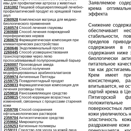
Заявляемое соде
ивы для профилактики артроза у животных
2161002
Пищевой общеукрепляющий лечебно-
крема оптимальн
профилактический продукт из хрящевой ткани
эффекта
акул
2360928
Комплексная матрица для медико-
биологического применения
Снижение содержа
2160574
Способ лечения глаукомы
обеспечивает н
2360688
Способ лечения повреждений
стабильности, п
переферических нервов
2360670
Фармацевтическая композиция при
пределов привод
климактерических расстройствах
содержания в п
2360646
Эндолюминальный протез
содержания ниже 
2260445
Способ усовершенствования
транспортировки через легко
биологически акт
прспосабливаемый полупроницаемый барьер
питательное качес
2260007
Производные амида
2359975
Способ получения
так как достигаем
модифицированных арабиногалактанов
Крем имеет при
2359974
Антигенные Пептиды
консистенцию, р
2159775
Псевдопептидный продукт
2259833
Фармацевтическая композиция для
впитывается, не о
лечения роговицы глаза
партий крема в Це
2259816
Ранозаживляющее средство
Пятигорской фа
2259815
Способ коррекции возрастных
изменений, связанных с процессами старения
положительные 
кожи
поверхностных лип
2359706
Способ сохранения
кожи увеличилось 
офтальмологических растворов
2359704
Антисептическое средство
эластичность ко
2359662
Микрокапсулы
раздражение кожи 
2159253
Катионные полимеры
прекращается кр
2159111
Средство для ухода за кожей лица