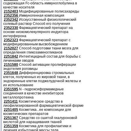
содержащая Fc-область иммуноглобулина в
качестве носителя
2152403
Модифицированные полисахариды
2352356
Иммуногенная композиция
2352342
Исскусственный физиологический
солевый раствор Способ его получения
2352330
Фармацевтический препарат на
основе низкомолекулярного индуктора
интерферона
2352323
Фармацевтический препарат с
модифицированным высвобождением
2152027
Способ подготовки ткани мозга для
определения гликозаминогликанов
2251842
Интектицидный состав для борьбы с
личинками оводов
2151580
Способ активации пролиферации
эндотелия роговицы
2351648
Дифференцировка стромальных
клеток, полученных из жировой ткани, в
эндокринные клетки поджелудочной железы и
их использование
2351595
N - гидроксиформамидные
соединения в качестве ингибиторов
металлопротеина
2251411
Косметическое средство в
лиофилизированной фармацевтической форме
2251405
Косметика...ее композиции для
косметических препаратов
2251367
Средство со сшитой гиалуроновой
кислотой для наращивания тканей
2351359
Косметика для профилактики и
лечения избыточной массы тела