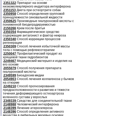
2351322
Препарат на основе
низкомолекулярного индуктора интерферона
2351153
Диета при остеортрите собак
2350958
Способ определения групповой
принадлежности синовальной жидкости
2350625
Производные гиалуроновой кислоты с
пониженной биодеградируемостью
2150266
Крем после бритья
2350354
Фармацевтическое средство
содержащие антагонист и фактор некроза
2350340
Способ коррекции процессов
регенерации
2350309
Способ лечения избыточной массы
тела с помощью рефлексотерапии
2250047
Профилактический продукт из
хрящевой ткани гидробионтов
2249467
Медицинский матерьял и изделия на
его основе
2055079
Способ получения препарата
гиалуроновой кислоты
2349599
Биоадгезив мидии
2054903
Способ лечения коллагеноза у бычков
на откорме
2249210
Способ прогнозирования
предрасположенности к развитию и тяжести
течения деформирующего остеоартроза
коленного сустава у взрослых
2349339
Средство для соединительной ткани
2148988
Человеческий интерферона
2148399
Лечение атеросклероза
2148396
Способ определения активного
вещества в дифильных мазевых основах