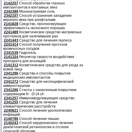
2142257
Способ обработки глазных
имплантантов и контакных линз
2342389
Мононатриевая соль
2342107
Способ устранения западения
верхнего века при анофтальме
2141828
Средство, пролонгирующее
эффективность чесночного порошка
2241489
Косметическое средство матриксных
протеинов для залечивания ран
2241443
Средство для лечения герпеса
2241414
Способ получения протезов
кровеносных сосудов
2341539
Гидрогель
2141324
Регулятор скорости воздействия
препарата для инъекций
2141312
Косметическое средство для ухода за
кожей лица
2341296
Средства и способы покрытия
медицинских имплантантов
2341272
Средство для неспецифической
иммунотерапии
2341266
Стенты с нанесенным покрытием
содержащим N - (5-(4-(4-
2341257
Иммуномодулирующее средство
2341255
Средство для лечения
климактерических расстройств
2240821
Способ лечения урологических
инфекций
2140786
Способ лечения лишая
2140243
Способ хирургического лечения
диабетической ретинопатии и отслоек
сечатной оболочки