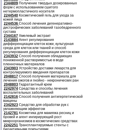
2344809
Получение твердых дозированных
форм с использованием сшитого
нетермопластичного носителя
2244540
Косметический гель для ухода за
кожей лица
2244536
Способ лечения дегенеративно-
дистрофических заболеваний тазобедренного
сустава
2344167
Хмелевый экстракт
2143884
Агент регулирования
дифференциации клеток кожи, культурная
среда для клеток или тканей и способ
регулирования дифференциации клеток кожи
2343932
Способ получения обладающих
пониженной растворимостью в воде
пленночных материалов
2343903
Устройство доставки лекарств для
контролируемого введения препаратов
2048817
Способ получения материала для
лечения ожогов и гнойно - некронических ран
2048803
Гидратантный крем
2242974
Средства и способы лечения
воспалительных заболнваний
2142816
Способ получения антигерпетической
вакцины
2342923
Средство для обработки рук с
увлажняющим эффектом
2142781
Косметика для макияжа ресниц и
бровей и агент ингирирующий рост
микроорганизмов в косметических средствах
2242251
Трансплантируемые стенты с
биоактивными покрытиями