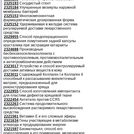
2325193
Сосудистый стент
2325184
Улучшенные везикулы наружной
мембраны бактерий
2325153
Многокомпонентная
фармацевтическая дозированная форма
2325152
Удерживаемая в желудке система
регулируемой доставки лекарственного
средства
2029955
Способ предоперационного
определения помутнения задней капсулы
хрусталика при экстракции катаракты
2324688
Производные
бисбензизоселеназолонила с
противоопухолевым, противовоспалительным
и антитромбоническим действием
2323017
Устройство и способ контролируемый
доставки активных веществ в кожу
2323011
Содержащий Коллаген I и Коллаген II
способный к рассасыванию внеклеточный
матрикс, предназначенный для
реконструирования хряща
2322955
Способ изготовления имплантанта
для пластики дефектов хрящевой ткани
2322454
Антитело против CCR5
2322263
Система продолжительного
высвобождения растворимого лекарственного
средства
2221561
Витамин Е и его сложные эфиры
2321634
Гены участвующие в метаболизме
углерода и продуцировании энергии
2321597
Биоматерьял, способ его
приготовления и его применение, медицинское