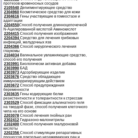
протезов кровеносных сосудов
2105540
Депигментирующее средство
2304960
Косметическое средство для кожи
2304616
Гены участвующие в гомеостазе и
адаптации
2204550
Способ получения длинноцепочечной
N-Ацилированной кислотой Аминокислот
2204415
Способ получения изображения
2204394
Средство для лечения грибковых
инфекций, желудочных язв
2204366
Способ хирургического лечения
глаукомы
2104034
Вагинальное увлажняющие средство,
способ его получения
2303991
Биологически активная добавка
2303990
БАД
2303973
Адсорбирующее изделие
2203676
Средство обладающее
иммунокорригирующим действием
2203672
Способ предупреждения
беременности
2303635
Гены кодирующие белки
резистентности и толерантности к стрессам
2303529
Способ фиксации альгинатного геля
на твердой фазе, способ получения клеточного
чипа на его основе
2203078
Способ лечения гнойных ран
2302412
Гидразоно-малонитрилы
2102400
Способ получения гиалуроновой
кислоты
2202356
Способ стимуляции репаративных
процессов длительно незаживающих ран и