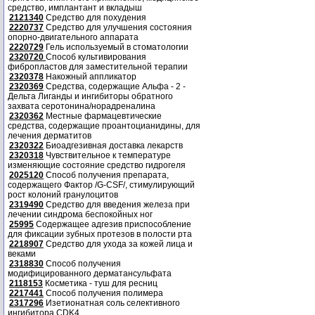
средство, имплантант и вкладыш
2121340
Средство для похудения
2220737
Средство для улучшения состояния
опорно-двигательного аппарата
2220729
Гель используемый в стоматологии
2320720
Способ культивирования
фибропластов для заместительной терапии
2320378
Накожный аппликатор
2320369
Средства, содержащие Альфа - 2 -
Дельта Лиганды и ингибиторы обратного
захвата серотонина/норадреналина
2320362
Местные фармацевтические
средства, содержащие проантоцианидины, для
лечения дерматитов
2320322
Биоадгезивная доставка лекарств
2320318
Чувствительное к температуре
изменяющие состояние средство гидрогеля
2025120
Способ получения препарата,
содержащего Фактор /G-CSF/, стимулирующий
рост колоний гранулоцитов
2319490
Средство для введения железа при
лечении синдрома беспокойных ног
25995
Содержащее адгезив приспособление
для фиксации зубных протезов в полости рта
2218907
Средство для ухода за кожей лица и
веками
2318830
Способ получения
модифицированного дерматансульфата
2118153
Косметика - туш для ресниц
2217441
Способ получения полимера
2317296
Изетионатная соль селективного
ингибитора CDK4