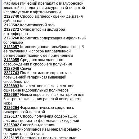
Фармацевтический препарат с гиалуроновой
кислотой и средства с гиалуроновой кислотой
используемые в офтальмологии
2328740
Способ экспресс - оценки действия
зубных паст
2128502
Косметический гель
2328272
Суппозитории индуктора
интерферона
2328268
Косметика содержащая амфолитный
сополимер
2128057
Композиционная мембрана, способ
ее получения и способ направленной
регенерации тканей с ее применением
2128055
Средство замедленного
освобождения и способ его получения
2128049
Свечи
2227743
Полипептидные варианты с
повышенной гепаринсвязывающей
способностью
2326893
Ковалентное и нековалентное
сшивание гидрофильных полимеров
2326697
Новый перевязочный материал для
быстрого заживления раневой поверхности
кожи
2126264
Фармацевтическое средство с
гиалуроновой кислотой
2326137
Способ получения содержащих
альгинат пористых формованных изделий
2325902
Способ выделения
гликозаминогликанов из минерализованной
соединительной ткани
2225195
Репелленты против насекомых