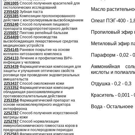
2061005
Способ получения красителей для
гистологических исследований
Масло растительное 
2355420
Зубная паста
2355385
Композиции пролонгированного
Олеат ПЭГ-400 - 1,8
действия с контролируемым высвобождением
2355240
Способ получения пищевого
препарата хондропротекторного действия
Пропиловый эфир па
2155057
Пихтово репейный бальзам
2354409
Способ производства
высвобождающих лекарственные средчтва
Метиловый эфир пар
медицинских устройств
2254145
Раневое покрытие на основе
коллаген-хитозанового комплекса
Параформ - 0,02 - 0
2254133
Лечение и профилактика ВИЧ-
инфекции у человека
Аммонийная сол
2253439
Фармацевтическая композиция для
защиты и улучшения оптических свойств
кислоты и полиалли
роговици при проведении эндовитреальных
вмешательств
Отдушка - 0,2 - 0,3
2253437
Способ омоложения кожи
2153352
Фармацевтическая композиция
обладающая ранозаживляющим и
Краситель - 0,001 - 
противовоспалительным действием
2353354
Фармацевтический препарат на
основе низкомолекулярного индуктора
Вода - Остальноее
интерферона
2252787
Способ получения искусственной
матрицы кожи
2252767
Способ нормализации
иммунобиохимического гомеостаза коров в
предродовом и послеродовом периодах
2352583
Фармацевтическая композиция