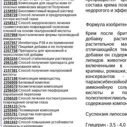
2159105
Композиция для защиты кожи от
состава крема поз
опасных химических веществ Получение
недорогого и эффек
2158593
Биосовместимый водный раствор
2358728
Способ лечения и предупреждения
потери костной ткани
2258517
Способ хирургического лечения
Формула изобрете
травмотических повреждений селезенки
пленкой на основе гиалуроновой кислоты
Крем после брит
2357968
Кристалические формы производной
добавку растит
имидазола
2357957
Ингибиторы P38 и их применение
растительное м
2157647
Пищевая добавка и ее получение
отличающийся тем
2357758
Препараты для чрескожной и
добавки он содер
чересслизистой добавки
2063244
Способ стабилизации растворов
липидов животног
2063140
Способ получения препарата для
включенными в 
консервирования мяса
крапивы, ромашки,
2157381
Способ получения гиалуроновой
кислоты
консервантов 
2257198
Композиции микроцастиц
параоксибензойн
2356909
Белковый комплекс
2356570
Косметическая композиция
аммонийную сол
2256434
Способ закрытия перфорации
кислоты и пол
барабанной перепонки
полиэтиленгликол
2356520
Способ лечения постконтузионного
повреждения сечатки глаза
содержании компон
2156133
Г
ель
2255945
Полимерная композиция
Суспензия липосом -
2355761
Средства повторной
дифференцировки
2061043
Способ повышения устойчивости
Глицерин - 3,5 - 4,0
урокиназы к нагреванию