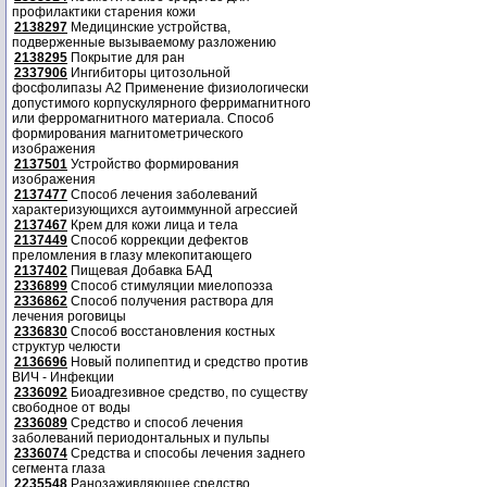
профилактики старения кожи
2138297
Медицинские устройства,
подверженные вызываемому разложению
2138295
Покрытие для ран
2337906
Ингибиторы цитозольной
фосфолипазы А2 Применение физиологически
допустимого корпускулярного ферримагнитного
или ферромагнитного материала. Способ
формирования магнитометрического
изображения
2137501
Устройство формирования
изображения
2137477
Способ лечения заболеваний
характеризующихся аутоиммунной агрессией
2137467
Крем для кожи лица и тела
2137449
Способ коррекции дефектов
преломления в глазу млекопитающего
2137402
Пищевая Добавка БАД
2336899
Способ стимуляции миелопоэза
2336862
Способ получения раствора для
лечения роговицы
2336830
Способ восстановления костных
структур челюсти
2136696
Новый полипептид и средство против
ВИЧ - Инфекции
2336092
Биоадгезивное средство, по существу
свободное от воды
2336089
Средство и способ лечения
заболеваний периодонтальных и пульпы
2336074
Средства и способы лечения заднего
сегмента глаза
2235548
Ранозаживляющее средство