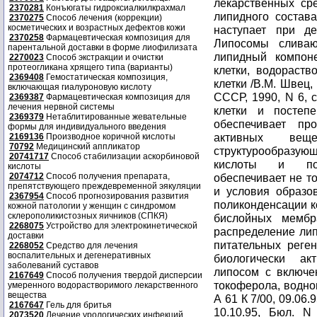
лекарственных сре
2370281
Конъюгаты гидроксиалкилкрахмал
липидного состав
2370275
Способ лечения (коррекции)
косметических и возрастных дефектов кожи
наступает при де
2370258
Фармацевтическая композиция для
Липосомы сливаю
парентальной доставки в форме лиофилизата
липидный компон
2270023
Способ экстракции и очистки
протеогликана хрящего типа (варианты)
клетки, водораст
2369408
Гемостатическая композиция,
клетки /В.М. Швец,
включающая гиалуроновую кислоту
СССР, 1990, N 6, 
2369387
Фармацевтическая композиция для
лечения нервной системы
клетки и постеп
2369379
Нетаблитированные жевательные
обеспечивает про
формы для индивидуального введения
активных вещ
2169136
Производное коричной кислоты
70792
Медицинский аппликатор
структурообразу
20741717
Способ стабилизации аскорбиновой
кислоты и пол
кислоты
2074712
Способ получения препарата,
обеспечивает не т
препятствующего преждевременной эякуляции
и условия образо
2367954
Способ прогнозирования развития
поликонденсации 
кожной патологии у женщин с синдромом
склерополикистозных яичников (СПКЯ)
бислойных мембр
2268075
Устройство для электрокинетической
распределение лип
доставки
питательных реге
2268052
Средство для лечения
воспалительных и дегенеративных
биологически ак
заболеваний суставов
липосом с включе
2167649
Способ получения твердой дисперсии
токоферола, водног
умеренного водорастворимого лекарственного
вещества
А 61 К 7/00, 09.06.
2167647
Гель для бритья
10.10.95, Бюл. N
2073520
Лечение урологических инфекций