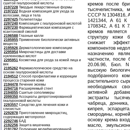
сшитой гиалуроновой кислоты
кремов после бри
2197228
Твердые лекарственные формы
тысячелистника, м
2197222
Водная компазиция для ухода за
СССР N 1304816, А 
волосами, лица и тела
2297425
Полипептиды
1421344, А 61 К 
2297240
Композиция с гиалуроновой кислотой
1708342, А 61 К 7/
2297230
Фармацевтическая компазиция с
кремов является 
ксантоновой смолой
2196588
Глазные капли
структуру кожи б
2195955
Применение биологически активных
снижает эффект
веществ
компонентов недол
2195926
Дерматологические композиции
2295954
Микрочастицы для доставки
назначению явля
нуклеиновых кислот
частности, после 
2295951
Косметика для ухода за кожей лица и
20.06.96, Бюл. N
век
2195262
Фармакологическое средство на
высокую биологич
основе гиалуроновой кислоты
подобранного ком
2194512
Способ профилактики и коррекции
процесса старения кожи
растительного сыр
2194478
Лечение экземы
необходимых сво
2294716
Расширяемый стент
активной добавк
2194055
Сшитые сополимеры
2099350
Ассоциаты депротонированной
экстракты тысяче
гиалуроновой кислоты
чабреца, донника,
2293557
Средство для лечения кожи и
кипрея, эспарцет
слизистых
2292878
Приготовление микроцастиц,
смородины, корней
содержащих метопропол
основу крема вход
2292746
БАД
масло, эмульсион
2192256
Защита кишечника
2191782
Получение модифицированной