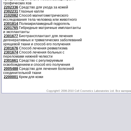
трофических язв
2202336
Средство для ухода за кожей
2302231
Глазные капли
2102082
Способ магнитометрического
исследования тела человека или животного
2301814
Полиакриламидный гидрогель
2201765
Гибридные матричные имплантанты
и эксплантанты
2301677
Биотрансплантант для лечения
дегенеративных и трвматических заболеваний
хрящевой ткани и способ его получения
2301676
Способ лечения ревматизма
2301674
Способ лечения больных с
переломами нижней челюсти
2301661
Средство с регулируемым
освобождением и способ его получения
2005488
Средство для лечения болезней
соединительной ткани
2200001
Крем для кожи
Copyright© 2006-2010 Cell Cosmetics Laboratories Ltd. Все матери