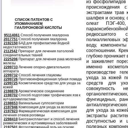
из фосфолипидов 
происхождения 
экстрактами трав 
шалфея и основу, 
СПИСОК ПАТЕНТОВ С
олеат ПЭГ-400
УПОМИНАНИЕМ
ГИАЛУРОНОВОЙ КИСЛОТЫ
параоксибензойн
редкосшитого 
95114061
Способ получения гиалурона
полиаллиловых эфи
2017751
Способ получения гиалурона
2192150
БАД для профилактики йодной
воду, компонент
недостаточности
соотношении. Кре
2112542
Препарат для лечения патологий
соединительных тканей
глубоко проникает 
2225206
Препарат для лечения рака молочной
и заживляет поре
железы
именно космето
2299733
Лечение опорно-двигательного
аппарата
производстве гел
2299732
Способ лечения глаукомы
ухода за кожей п
2299726
Противоинфекционная губная помада
средств для ух
2299725
Косметическое средство для ухода за
кожей
совокупность н
2198878
Ароматическое соединение
органолептичес
2198702
Способ подготовки трофических язв к
фунгицидных, ран
аутодермапластике
2198653
Вагинальные суппозитории
антиаллергически
2197946
Композиция для ухода за волосами
для ухода за коже
2197923
Фармацевтическая композиция для
экстракты растит
лечения отеков роговицы
2298410
Биотрансплантант и способ лечения
доступностью и 
ревматических и аутоиммунных заболеваний
полезных компонен
2197501
Фотоотверженный гель на основе