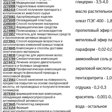
глицерин - 3,5-4,0
2323748
Медицинская повязка
2276998
Гидрогелевые композиции
2082416
Способ получения препарата с
масло растительное 
коллагенном из животного сырья
2375081
Адсорбирующее изделие
2375049
Охлаждающий пластырь
олеат ПЭГ-400 - 1,8
2346049
Способ получения гиалурона
2275913
Фармацевтические средства
пропиловый эфир п
2174985
Полисахарид с антиоксидантом
2373957
Носитель для лекарственных средств
и биологически активных веществ
метиловый эфир пар
2373941
Способ коррекции возрастных и
патологических изменений кожных покров
2174845
Композиции и способы доставки
параформ - 0,02-0,
генетического материала
2174830
Средство для укрепления волос
аммонийная соль 
2373769
Синбиотическая композиция
2274472
Лечение апорно-двигательного
аппарата и болевых синдромов
акриловой кислоты
2372929
Профилактическая композиция на
основе веществ фенольной природы в
липосомной форме
пентаэритрита - 1,0
2173563
Способ нанесения на поверхность
предметов покрытия на основе гиалуроновой
кислоты, её производных и полусинтетических
отдушка - 0,2-0,3
полимеров
2079304
фармацевтическая композиция,
краситель - 0,001-0
обладающая иммуносупрессорной и
антимикробной активностью
2273645
Полипептид ожирения
вода - остальное
2173154
Фракция
кератансульфатолигосахаридов и содержащий