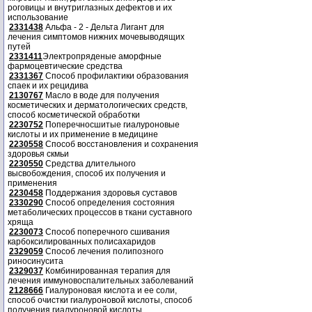
роговицы и внутриглазных дефектов и их
использование
2331438
Альфа - 2 - Дельта Лигант для
лечения симптомов нижних мочевыводящих
путей
2331411
Электропряденые аморфные
фармоцевтические средства
2331367
Способ профилактики образования
спаек и их рецидива
2130767
Масло в воде для получения
косметических и дерматологических средств,
способ косметической обработки
2230752
Поперечносшитые гиалуроновые
кислоты и их применение в медицине
2230558
Способ восстановления и сохранения
здоровья скмьи
2230550
Средства длительного
высвобождения, способ их получения и
применения
2230458
Поддержания здоровья суставов
2330290
Способ определения состояния
метаболических процессов в ткани суставного
хряща
2230073
Способ поперечного сшивания
карбоксилированных полисахаридов
2329059
Способ лечения полипозного
риносинусита
2329037
Комбинированная терапия для
лечения иммуновоспалительных заболеваний
2128666
Гиалуроновая кислота и ее соли,
способ очистки гиалуроновой кислоты, способ
получения гиалуроновой кислоты.