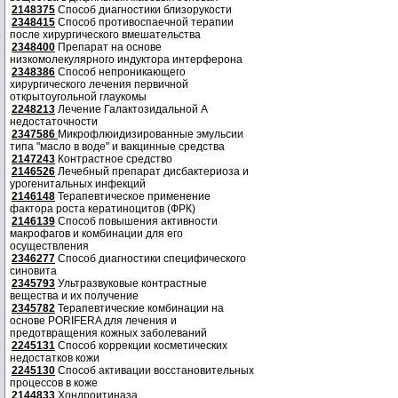
2148375
Способ диагностики близорукости
2348415
Способ противоспаечной терапии
после хирургического вмешательства
2348400
Препарат на основе
низкомолекулярного индуктора интерферона
2348386
Способ непроникающего
хирургического лечения первичной
открытоугольной глаукомы
2248213
Лечение Галактозидальной А
недостаточности
2347586
Микрофлюидизированные эмульсии
типа "масло в воде" и вакцинные средства
2147243
Контрастное средство
2146526
Лечебный препарат дисбактериоза и
урогенитальных инфекций
2146148
Терапевтическое применение
фактора роста кератиноцитов (ФРК)
2146139
Способ повышения активности
макрофагов и комбинации для его
осуществления
2346277
Способ диагностики специфического
синовита
2345793
Ультразвуковые контрастные
вещества и их получение
2345782
Терапевтические комбинации на
основе PORIFERA для лечения и
предотвращения кожных заболеваний
2245131
Способ коррекции косметических
недостатков кожи
2245130
Способ активации восстановительных
процессов в коже
2144833
Хондроитиназа