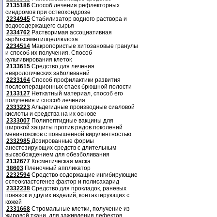
2135186
Способ лечения рефлекторных
синдромов при остеохондрозе
2234945
Стабилизатор водного раствора и
водосодержащего сырья
2334762
Растворимая ассоциативная
карбоксиметилцеллюлоза
2234514
Макропористые хитозановые гранулы
и способ их получения. Способ
культивирования клеток
2133615
Средство для лечения
неврологических заболеваний
2233164
Способ профилактики развития
послеоперационных спаек брюшной полости
2133127
Неткатный материал, способ его
получения и способ лечения
2333223
Альдегидные производные сиаловой
кислоты и средства на их основе
2333007
Полипептидные вакцины для
широкой защиты против рядов поколений
менингококов с повышенной вирулентностью
2332985
Дозированные формы
анестезирующих средств с длительным
высвобождением для обезболивания
2132677
Косметическая маска
38603
Пленочный аппликатор
2232594
Средство содержащие ингибирующие
остеокластогенез фактор и полисахарид
2332238
Средство для прокладок, раневых
повязок и других изделий, контактирующих с
кожей
2331668
Стромальные клетки, получение из
жировой ткани, для заживления дефектов