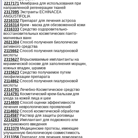
2217171
Мембрана для использования при
направленной регенерации тканей
2317095
Экстракты ECHINACEA
ANGUSTIFOLIA
2216332
Препарат для лечения астроза
2216314
Крем - маска для обезвоженной кожи
2316333
Средство оздоровительно-
восстановительных косметических панто-
магниевых ванн
2021304
Способ получения биологически
активного средства
2115662
Способ получения гиалуроновой
кислоты
2315627
Впрыскиваемые имплантанты на
керамической основе для заполнения морщин,
кожных впадин, шрамов
2315623
Средство получаемое путем
лиофилизации препарата
2114862
Способ получения гиалуроновой
кислоты
2314791
Лечебно-Косметическое средство
2314791
Косметический крем-бальзам для
ухода за кожей лица и шеи
2214600
Способ оценки эффективности
лечения неврологических проявлений
2114602
Способ косметической обработки
2114587
Раствор для защиты роговицы
2214283
Имплантант для подкожного или
внутрикожного введения
2313370
Медицинские протезы, имеющие
улучшенную биологическую совместимость
2313356
Препарат для лечения демодекоза