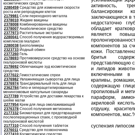
косметических средств
активность, тр
2280459
Средство для изменения скорости
балансировки к
роста или репродукции клеток
2179981
Соли переходного металла
заключающиеся в т
2378010
Жидкие вакцины
недостаточно глу
2378008
Комбинированные вакцины
обладает кратков
2378007
Анаболическое средство
2377973
Растительные экстракты
является повы
2280041
Способ получения водорастворимых
пролонгированн
комплексов гиалурил
компонентов за сч
2280038
Биополимеры
2323733
Йодный обмен
кожи. Поставленн
2377260
Гель
бритья содержи
2178693
Противовирусное средство на основе
представляющую с
гиалуроновой кислоты
2178692
Облегчающие зуд косметическое
и липидов животн
средство
включенными в 
2377022
Гемостатические спреи
2376982
Увлажняющая сыворотка для лица
крапивы, ромашки,
2376974
Трансдермальный гель для лица
содержащую глице
2362784
Гипо-и гиперацетилированные
пропиловый и мет
менингокковые капсульные сахариды
2177789
Устройство для доставки лекарства к
параформ, аммо
шейке матки
акриловой кислот
2277954
Крем для лица омолаживающий
отдушку, красит
2376378
Способ получения метионина
2177332
Биоматериал для предотвращения
компонентов, мас.
послеоперационных спаек, с производной
гиалуроновой кислотой
суспензия липосом -
2177310
Способ получения таблеток
2376011
Средство для позвоночника
2277410
Косметическое средство