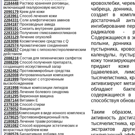
кровохлебки, черем
2184448
Раствор хранения роговицы,
включающий гиалуроновую кислоту
чабреца, донника,
2090179
Крем для кожи
создает в компл
2183961
Способ лечения кожи
достаточный ант
2284331
Соли алифотических аминов
2284187
Производные амида
ингибирование пер
2089191
Снизить внутрение давление
радикалов - ра
2283320
Получение гликозаминогликанов
Содержащиеся в эк
2283129
Лечение опухолей
2283098
Косметические средства с Q
полыни, донника
2182574
Ароматические соединения
пустырника, крово
2088257
Средство с гипохолестеролемическим
действием
календулы, пусты
2088218
Состав для гигиенических салфеток
кожу тонизирующее
2088206
Способ получения препарата,
придают коже э
создающего исскуственный загар
2282462
Противомикробные средства
(щавелевая, лим
2182008
Интровагинальная компазиция
тысячелистника, кр
2181999
Препарат с отсроченным
активизируют мета
высвобождением
2181998
Новые композиции липидов
обладают бакт
2181995
Лечение болевого синдрома
содержащиеся в 
2181295
Вирионная вакцина
способствуя обнов
2087144
Витамин Е
2379336
Способ стирки
2379052
Вакцинация
Таким образом,
2180855
Композиция в виде ионного комплекса
активность достиг
2379025
Противоинфекционный гель
2180825
Лечение травм роговицы
тысячелистника, к
2281082
Способ коррекции эстетических и
экстрактов дру
возрастных проблем кожи
2180576
Биоактивная добавка для
усиливающий эффе