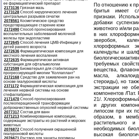
ее фармацевтический препарат
По отношению к пр
2173136
Грязная мазь
бритья имеет с
2173128
Способ хирургического лечения
признаки. Использ
центральных разрывов сечатки
2078561
Косметическое средство
добавки суспенз
предотвращающее старение кожи
животного и/или р
2172490
Способ прогнозирования
в них хлороформн
воспалительных заболеваний молочной
железы при эндопластике
зверобоя, кал
2272645
Способ лечения ЦМВ-Инфекции у
хлороформных эк
детей раннего возроста
2272636
Фармацевтическая композиция для
календулы и шалф
местного лечения воспаления
биологическиакт
2272635
Фармацевтически активная
требуемых свойст
субстанция для офтальмологии
2272599
Биоматерьял для стабилизации
вещества, флавон
прогрессирующей миопии "Коллаплант"
масла, алкалои
2172168
Средство для заживления ран на
стероиды), но так
основе гиалуроновой кислоты
2371172
Фармацевтическая композиция для
экстракции не об
лечения нервной системы на основе
компонентов /Пат. 
стефаглабрина
21/. Хлороформный
2171470
Способ прогнозирования
послеоперационной трансформации
и других компон
доброкачественных опухолей нервной системы
липосом при их п
2077317
Состав для ванн
образом, в мемб
2271213
Комбинированные композиции,
содержащие экстракты из растений и морских
растительного и
животных
необходимых биол
2076872
Способ получения окрашенной
гиалуроновой кислоты
высокая биологи
2076671
Раствор для защиты роговицы