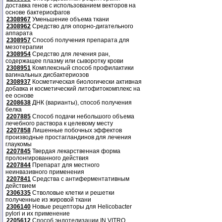
доставка генов с использованием векторов на
основе бактериофагов
2308967
Уменьшение объема ткани
2308962
Средство для опорно-дигательного
аппарата
2308957
Способ получения препарата для
мезотерапии
2308954
Средство для лечения ран,
содержащее плазму или сыворотку крови
2308951
Комплексный способ профилактики
вагинальных дисбактериозов
2308937
Косметическая биологически активная
добавка и косметический литофитокомплекс на
ее основе
2208638
ДНК (варианты), способ получения
белка
2207885
Способ подачи небольшого объема
лечебного раствора к целевому месту
2207858
Лишенные побочных эффектов
производные простагландинов для лечения
глаукомы
2207845
Твердая лекарственная форма
пролонгированного действия
2207844
Препарат для местного
неинвазивного применения
2207841
Средства с антиферментативным
действием
2306335
Стволовые клетки и решетки
полученные из жировой ткани
2306140
Новые рецепторы для Helicobacter
pylori и их применение
2205612
Способ эндотелизации IN VITRO