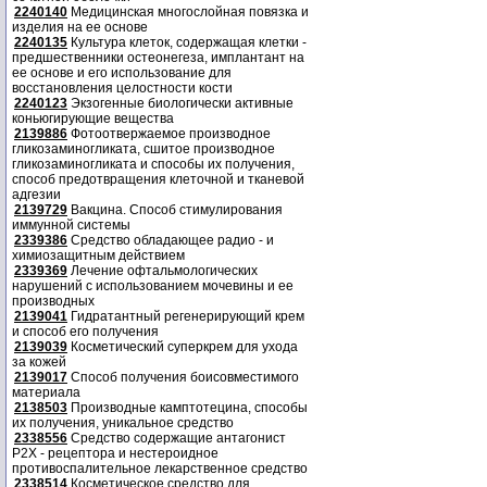
2240140
Медицинская многослойная повязка и
изделия на ее основе
2240135
Культура клеток, содержащая клетки -
предшественники остеонегеза, имплантант на
ее основе и его использование для
восстановления целостности кости
2240123
Экзогенные биологически активные
коньюгирующие вещества
2139886
Фотоотвержаемое производное
гликозаминогликата, сшитое производное
гликозаминогликата и способы их получения,
способ предотвращения клеточной и тканевой
адгезии
2139729
Вакцина. Способ стимулирования
иммунной системы
2339386
Средство обладающее радио - и
химиозащитным действием
2339369
Лечение офтальмологических
нарушений с использованием мочевины и ее
производных
2139041
Гидратантный регенерирующий крем
и способ его получения
2139039
Косметический суперкрем для ухода
за кожей
2139017
Способ получения боисовместимого
материала
2138503
Производные камптотецина, способы
их получения, уникальное средство
2338556
Средство содержащие антагонист
Р2Х - рецептора и нестероидное
противоспалительное лекарственное средство
2338514
Косметическое средство для