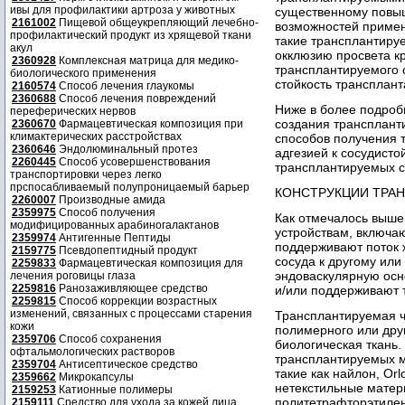
ивы для профилактики артроза у животных
существенному повы
2161002
Пищевой общеукрепляющий лечебно-
возможностей примен
профилактический продукт из хрящевой ткани
такие трансплантиру
акул
окклюзию просвета к
2360928
Комплексная матрица для медико-
трансплантируемого с
биологического применения
стойкость трансплант
2160574
Способ лечения глаукомы
2360688
Способ лечения повреждений
Ниже в более подроб
переферических нервов
создания трансплант
2360670
Фармацевтическая композиция при
климактерических расстройствах
способов получения 
2360646
Эндолюминальный протез
адгезией к сосудисто
2260445
Способ усовершенствования
трансплантируемых с
транспортировки через легко
прспосабливаемый полупроницаемый барьер
КОНСТРУКЦИИ ТРА
2260007
Производные амида
2359975
Способ получения
Как отмечалось выше
модифицированных арабиногалактанов
устройствам, включа
2359974
Антигенные Пептиды
поддерживают поток ж
2159775
Псевдопептидный продукт
сосуда к другому или 
2259833
Фармацевтическая композиция для
эндоваскулярную осн
лечения роговицы глаза
2259816
Ранозаживляющее средство
и/или поддерживают т
2259815
Способ коррекции возрастных
изменений, связанных с процессами старения
Трансплантируемая ча
кожи
полимерного или друг
2359706
Способ сохранения
биологическая ткань
офтальмологических растворов
трансплантируемых м
2359704
Антисептическое средство
такие как найлон, Orl
2359662
Микрокапсулы
нетекстильные матер
2159253
Катионные полимеры
политетрафторэтилен
2159111
Средство для ухода за кожей лица