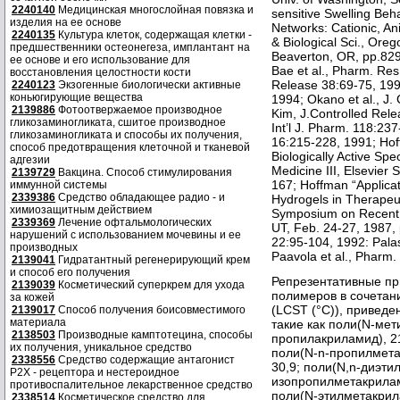
2240140
Медицинская многослойная повязка и
sensitive Swelling Beh
изделия на ее основе
Networks: Cationic, An
2240135
Культура клеток, содержащая клетки -
& Biological Sci., Ore
предшественники остеонегеза, имплантант на
Beaverton, OR, pp.829
ее основе и его использование для
Bae et al., Pharm. Res.
восстановления целостности кости
Release 38:69-75, 1994
2240123
Экзогенные биологически активные
коньюгирующие вещества
1994; Okano et al., J
2139886
Фотоотвержаемое производное
Kim, J.Controlled Rel
гликозаминогликата, сшитое производное
Int’l J. Pharm. 118:237
гликозаминогликата и способы их получения,
16:215-228, 1991; Hof
способ предотвращения клеточной и тканевой
Biologically Active Spec
адгезии
Medicine III, Elsevier
2139729
Вакцина. Способ стимулирования
167; Hoffman “Applica
иммунной системы
2339386
Средство обладающее радио - и
Hydrogels in Therapeut
химиозащитным действием
Symposium on Recent A
2339369
Лечение офтальмологических
UT, Feb. 24-27, 1987, 
нарушений с использованием мочевины и ее
22:95-104, 1992: Pala
производных
Paavola et al., Pharm
2139041
Гидратантный регенерирующий крем
и способ его получения
Репрезентативные п
2139039
Косметический суперкрем для ухода
полимеров в сочетан
за кожей
(LCST (°С)), привед
2139017
Способ получения боисовместимого
материала
такие как поли(N-мет
2138503
Производные камптотецина, способы
пропилакриламид), 21
их получения, уникальное средство
поли(N-n-пропилмета
2338556
Средство содержащие антагонист
30,9; поли(N,n-диэти
Р2Х - рецептора и нестероидное
изопропилметакрилам
противоспалительное лекарственное средство
поли(N-этилметакрил
2338514
Косметическое средство для