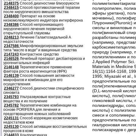
полиметилметакрилат
2148375
Способ диагностики близорукости
2348415
Способ противоспаечной терапии
полипропилен, полиа
после хирургического вмешательства
эфиры уретана), пол
2348400
Препарат на основе
мочевины), полиэфир
низкомолекулярного индуктора интерферона
Плуроники(Pluronic) 
2348386
Способ непроникающего
смолы и виниловые 
хирургического лечения первичной
поли(виниловый спирт
открытоугольной глаукомы
разработаны полимер
2248213
Лечение Галактозидальной А
недостаточности
(например, представл
2347586
Микрофлюидизированные эмульсии
карбоксиметилцеллюл
типа "масло в воде" и вакцинные средства
природу (например, п
2147243
Контрастное средство
полиэтиленимин и пол
2146526
Лечебный препарат дисбактериоза и
J.Applied Polymer Sci.
урогенитальных инфекций
Materials in Medicine 5
2146148
Терапевтическое применение
16(11):1164-1168, 199
фактора роста кератиноцитов (ФРК)
2146139
Способ повышения активности
1995; Miyazaki et al.,
макрофагов и комбинации для его
предпочтительные п
осуществления
поли(этиленвинилаце
2346277
Способ диагностики специфического
(D,L-молочной кисло
синовита
кислоты), поли(глико
2345793
Ультразвуковые контрастные
гликолевой кислоты, 
вещества и их получение
полиангидриды, сопо
2345782
Терапевтические комбинации на
основе PORIFERA для лечения и
кислоты) с полиэтил
предотвращения кожных заболеваний
смеси и сополимеры 
2245131
Способ коррекции косметических
предпочтительные по
недостатков кожи
гиалуроновая кислот
2245130
Способ активации восстановительных
полисахаридов с де
процессов в коже
2144833
Хондроитиназа