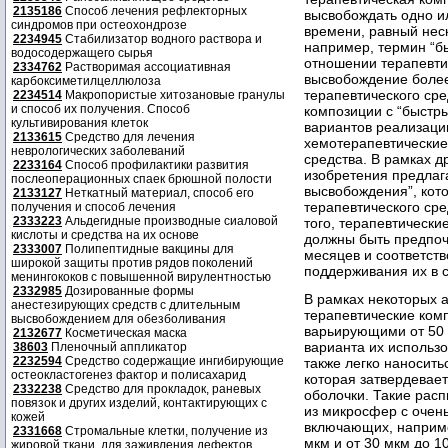
2135186
Способ лечения рефлекторных
высвобождать одно и
синдромов при остеохондрозе
времени, равный нес
2234945
Стабилизатор водного раствора и
например, термин “б
водосодержащего сырья
отношении терапевтич
2334762
Растворимая ассоциативная
высвобождение более
карбоксиметилцеллюлоза
терапевтического сре
2234514
Макропористые хитозановые гранулы
и способ их получения. Способ
композиции с “быстр
культивирования клеток
вариантов реализаци
2133615
Средство для лечения
хемотерапевтические
неврологических заболеваний
средства. В рамках д
2233164
Способ профилактики развития
изобретения предлаг
послеоперационных спаек брюшной полости
высвобождения”, кот
2133127
Неткатный материал, способ его
терапевтического сре
получения и способ лечения
2333223
Альдегидные производные сиаловой
того, терапевтическ
кислоты и средства на их основе
должны быть предпоч
2333007
Полипептидные вакцины для
месяцев и соответст
широкой защиты против рядов поколений
поддерживания их в 
менингококов с повышенной вирулентностью
2332985
Дозированные формы
В рамках некоторых 
анестезирующих средств с длительным
терапевтические ком
высвобождением для обезболивания
варьирующими от 50 н
2132677
Косметическая маска
варианта их использо
38603
Пленочный аппликатор
2232594
Средство содержащие ингибирующие
также легко наносить
остеокластогенез фактор и полисахарид
которая затвердевае
2332238
Средство для прокладок, раневых
оболочки. Такие рас
повязок и других изделий, контактирующих с
из микросфер с очен
кожей
включающих, например
2331668
Стромальные клетки, получение из
мкм и от 30 мкм до 1
жировой ткани, для заживления дефектов