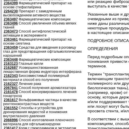
или реакцию фиброза
2364399
Фармацевтический препарат на
выступать в качестве 
основе стефаглабрина
2264230
Препарат с замедленным
Указанные выше и др
высвобождением активного вещества
очевидными из приве
2363497
Фармацевтические композиции
ниже даны различные
2363496
Способ увеличения объема мягких
тканей
некоторые процедуры
2363473
Способ антифлогистической
в настоящее описание
активации в эксперементе
2363461
Фармацевтический препарат на
ПОДРОБНОЕ ОПИСА
основе сигетина
2363459
Средства для введения в роговицу
ОПРЕДЕЛЕНИЯ
глаз для предотвращения офтальмологических
нарушений
Перед подробным опи
2363448
Фармацевтические композиции
понимания привести 
2163123
Глазные капли
терминов.
2162687
Усовершенствованнная
лекарственная форма индуктора интерферана
Термин “трансплантир
2162343
Биосовместимый полимерный
включающим транспла
материал и способ его получения
полимерного или друг
2162327
Лечение рака
биологическая ткань)
2067841
Способ получения ароматизатора
2161478
Способ консервированого лечения
(например, крови) от
гонартроза
основу, которые дер
2361617
Вольфрамовые частицы в качестве
и/или поддерживают т
рентгеноконтрастных веществ
или лоскут могут быт
2361552
Способы и устройства для
просвета стента, и/
дренирования жидкостей и понижения
внутриглазного давления
В соответствии с вы
2066996
Способ изготовления пленочного
композициям, способ
материала для офтальмохирургии
трансплантируемыми 
2361417
Корм с глюкозамином и экстрактом