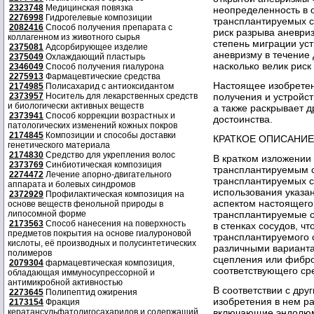
2323748
Медицинская повязка
неопределенность в 
2276998
Гидрогелевые композиции
трансплантируемых ст
2082416
Способ получения препарата с
риск разрыва аневриз
коллагенном из животного сырья
степень миграции ус
2375081
Адсорбирующее изделие
аневризму в течение 
2375049
Охлаждающий пластырь
насколько велик риск
2346049
Способ получения гиалурона
2275913
Фармацевтические средства
Настоящее изобретен
2174985
Полисахарид с антиоксидантом
2373957
Носитель для лекарственных средств
получения и устройс
и биологически активных веществ
а также раскрывает д
2373941
Способ коррекции возрастных и
достоинства.
патологических изменений кожных покров
2174845
Композиции и способы доставки
КРАТКОЕ ОПИСАНИ
генетического материала
2174830
Средство для укрепления волос
В кратком изложении
2373769
Синбиотическая композиция
трансплантируемым с
2274472
Лечение апорно-двигательного
трансплантируемых ст
аппарата и болевых синдромов
использования указан
2372929
Профилактическая композиция на
аспектом настоящего
основе веществ фенольной природы в
липосомной форме
трансплантируемые с
2173563
Способ нанесения на поверхность
в стенках сосудов, ч
предметов покрытия на основе гиалуроновой
трансплантируемого с
кислоты, её производных и полусинтетических
различными варианта
полимеров
сцепления или фибро
2079304
фармацевтическая композиция,
соответствующего сре
обладающая иммуносупрессорной и
антимикробной активностью
В соответствии с др
2273645
Полипептид ожирения
изобретения в нем р
2173154
Фракция
кератансульфатолигосахаридов и содержащий
включающие эндолюми