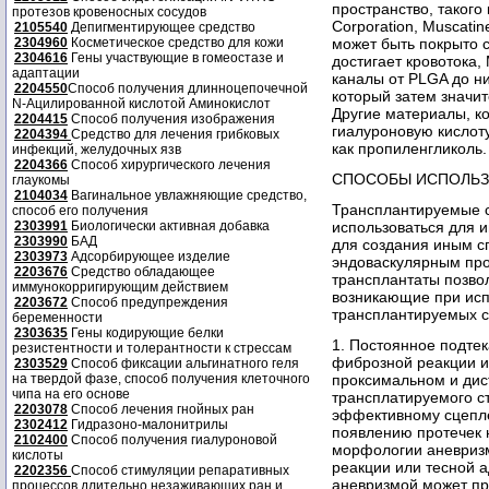
пространство, такого 
протезов кровеносных сосудов
Corporation, Muscati
2105540
Депигментирующее средство
2304960
Косметическое средство для кожи
может быть покрыто
2304616
Гены участвующие в гомеостазе и
достигает кровотока
адаптации
каналы от PLGA до н
2204550
Способ получения длинноцепочечной
который затем значит
N-Ацилированной кислотой Аминокислот
Другие материалы, ко
2204415
Способ получения изображения
гиалуроновую кислоту
2204394
Средство для лечения грибковых
как пропиленгликоль.
инфекций, желудочных язв
2204366
Способ хирургического лечения
СПОСОБЫ ИСПОЛЬЗ
глаукомы
2104034
Вагинальное увлажняющие средство,
Трансплантируемые с
способ его получения
2303991
Биологически активная добавка
использоваться для 
2303990
БАД
для создания иным с
2303973
Адсорбирующее изделие
эндоваскулярным про
2203676
Средство обладающее
трансплантаты позв
иммунокорригирующим действием
возникающие при исп
2203672
Способ предупреждения
трансплантируемых с
беременности
2303635
Гены кодирующие белки
1. Постоянное подте
резистентности и толерантности к стрессам
фиброзной реакции ил
2303529
Способ фиксации альгинатного геля
на твердой фазе, способ получения клеточного
проксимальном и дис
чипа на его основе
трансплатируемого ст
2203078
Способ лечения гнойных ран
эффективному сцепле
2302412
Гидразоно-малонитрилы
появлению протечек 
2102400
Способ получения гиалуроновой
морфологии аневриз
кислоты
реакции или тесной 
2202356
Способ стимуляции репаративных
аневризмой может при
процессов длительно незаживающих ран и