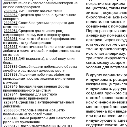
доставка генов с использованием векторов на
покрытие материала 
основе бактериофагов
веществом, таким как
2308967
Уменьшение объема ткани
хитозан, осуществля
2308962
Средство для опорно-дигательного
биологически активн
аппарата
полиэтиленгликоль и 
2308957
Способ получения препарата для
соединены с помощью
мезотерапии
Перед развертывание
2308954
Средство для лечения ран,
содержащее плазму или сыворотку крови
аневризму помещают
2308951
Комплексный способ профилактики
артерию, через сосуд
вагинальных дисбактериозов
или через тот же сам
2308937
Косметическая биологически активная
только трансплантир
добавка и косметический литофитокомплекс на
исключая аневризму,
ее основе
трансплантируемого 
2208638
ДНК (варианты), способ получения
связь между эфиром 
белка
2207885
Способ подачи небольшого объема
условия для вступле
лечебного раствора к целевому месту
2207858
Лишенные побочных эффектов
В других вариантах 
производные простагландинов для лечения
индуцировать реакцию
глаукомы
каждом конце транспл
2207845
Твердая лекарственная форма
индуцировать другую 
пролонгированного действия
создания прочного с
2207844
Препарат для местного
стенкой кровеносного
неинвазивного применения
исключенной аневриз
2207841
Средства с антиферментативным
действием
мешковидной аневриз
2306335
Стволовые клетки и решетки
выполнена при введе
полученные из жировой ткани
или при нанесении по
2306140
Новые рецепторы для Helicobacter
индуцирующего адгез
pylori и их применение
содержит сочетание 
2205612
Способ эндотелизации IN VITRO