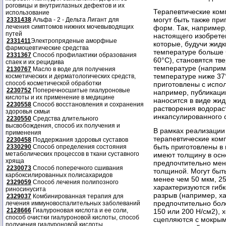
роговицы и внутриглазных дефектов и их
Терапевтические ком
использование
могут быть также при
2331438
Альфа - 2 - Дельта Лигант для
лечения симптомов нижних мочевыводящих
форм. Так, например
путей
настоящего изобрете
2331411
Электропряденые аморфные
которые, будучи жид
фармоцевтические средства
температуре больше ч
2331367
Способ профилактики образования
60°С), становятся т
спаек и их рецидива
температуре (наприм
2130767
Масло в воде для получения
температуре ниже 37°
косметических и дерматологических средств,
способ косметической обработки
приготовлены с испол
2230752
Поперечносшитые гиалуроновые
например, публикаци
кислоты и их применение в медицине
наносится в виде жидк
2230558
Способ восстановления и сохранения
растворения водорас
здоровья скмьи
инкапсулированного с
2230550
Средства длительного
высвобождения, способ их получения и
В рамках реализации
применения
терапевтические ком
2230458
Поддержания здоровья суставов
быть приготовлены в 
2330290
Способ определения состояния
метаболических процессов в ткани суставного
имеют толщину в осно
хряща
предпочтительно мене
2230073
Способ поперечного сшивания
толщиной. Могут быт
карбоксилированных полисахаридов
менее чем 50 мкм, 25
2329059
Способ лечения полипозного
характеризуются гиб
риносинусита
разрыв (например, х
2329037
Комбинированная терапия для
предпочтительно бол
лечения иммуновоспалительных заболеваний
2128666
Гиалуроновая кислота и ее соли,
150 или 200 Н/см2),
способ очистки гиалуроновой кислоты, способ
сцепляются с мокрым
получения гиалуроновой кислоты.