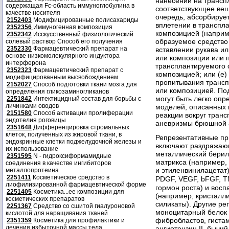
нанесении на трансп
содержащая Fc-область иммуноглобулина в
соответствующее веще
качестве носителя
очередь, абсорбирует
2152403
Модифицированные полисахариды
вплетении в транспл
2352356
Иммуногенная композиция
композицией (наприм
2352342
Исскусственный физиологический
образуемое средство в
солевый раствор Способ его получения
2352330
Фармацевтический препарат на
вставлении рукава ил
основе низкомолекулярного индуктора
или композиции или п
интерферона
трансплантируемого 
2352323
Фармацевтический препарат с
композицией; или (е)
модифицированным высвобождением
пропитывания трансп
2152027
Способ подготовки ткани мозга для
или композицией. По
определения гликозаминогликанов
могут быть легко оп
2251842
Интектицидный состав для борьбы с
личинками оводов
моделей, описанных 
2151580
Способ активации пролиферации
реакции вокруг транс
эндотелия роговицы
аневризмы брюшной а
2351648
Дифференцировка стромальных
клеток, полученных из жировой ткани, в
Репрезентативные пр
эндокринные клетки поджелудочной железы и
включают раздражающ
их использование
металлический берил
2351595
N - гидроксиформамидные
матрикса (например,
соединения в качестве ингибиторов
и этиленвинилацетат
металлопротеина
2251411
Косметическое средство в
PDGF, VEGF, bFGF, 
лиофилизированной фармацевтической форме
гормон роста) и вос
2251405
Косметика...ее композиции для
(например, кристалли
косметических препаратов
силикаты). Другие р
2251367
Средство со сшитой гиалуроновой
моноцитарный белок 
кислотой для наращивания тканей
фибробластов, гиста
2351359
Косметика для профилактики и
лечения избыточной массы тела
ангиотензин II, бычи