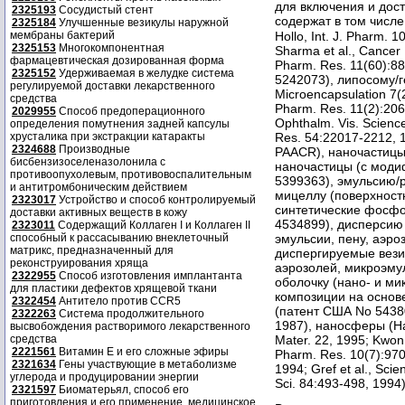
для включения и дос
2325193
Сосудистый стент
содержат в том числ
2325184
Улучшенные везикулы наружной
мембраны бактерий
Hollo, Int. J. Pharm.
2325153
Многокомпонентная
Sharma et al., Cancer
фармацевтическая дозированная форма
Pharm. Res. 11(60):8
2325152
Удерживаемая в желудке система
5242073), липосому/ге
регулируемой доставки лекарственного
Microencapsulation 7(
средства
Pharm. Res. 11(2):206
2029955
Способ предоперационного
Ophthalm. Vis. Science
определения помутнения задней капсулы
хрусталика при экстракции катаракты
Res. 54:22017-2212, 
2324688
Производные
PAACR), наночастиц
бисбензизоселеназолонила с
наночастицы (с моди
противоопухолевым, противовоспалительным
5399363), эмульсию/
и антитромбоническим действием
мицеллу (поверхност
2323017
Устройство и способ контролируемый
синтетические фосф
доставки активных веществ в кожу
4534899), дисперсию 
2323011
Содержащий Коллаген I и Коллаген II
способный к рассасыванию внеклеточный
эмульсии, пену, аэро
матрикс, предназначенный для
диспергируемые вези
реконструирования хряща
аэрозолей, микроэму
2322955
Способ изготовления имплантанта
оболочку (нано- и м
для пластики дефектов хрящевой ткани
композиции на основ
2322454
Антитело против CCR5
(патент США No 543807
2322263
Система продолжительного
1987), наносферы (Haga
высвобождения растворимого лекарственного
средства
Mater. 22, 1995; Kwon 
2221561
Витамин Е и его сложные эфиры
Pharm. Res. 10(7):970
2321634
Гены участвующие в метаболизме
1994; Gref et al., Sci
углерода и продуцировании энергии
Sci. 84:493-498, 199
2321597
Биоматерьял, способ его
приготовления и его применение, медицинское