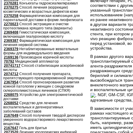
включарт гепарин, P
2370281
Конъюгаты гидроксиалкилкрахмал
соответствии с друг
2370275
Способ лечения (коррекции)
указанный трансплан
косметических и возрастных дефектов кожи
использованием (нап
2370258
Фармацевтическая композиция для
из ранее неактивного
парентальной доставки в форме лиофилизата
2270023
Способ экстракции и очистки
в другом варианте т
протеогликана хрящего типа (варианты)
неактивного состояни
2369408
Гемостатическая композиция,
стента, при котором 
включающая гиалуроновую кислоту
vivo реакцию фиброза
2369387
Фармацевтическая композиция для
перед установкой, во
лечения нервной системы
устройства.
2369379
Нетаблитированные жевательные
формы для индивидуального введения
В рамках другого ва
2169136
Производное коричной кислоты
трансплантируемый с
70792
Медицинский аппликатор
20741717
Способ стабилизации аскорбиновой
агента-раздражителя
кислоты
раздражающих средст
2074712
Способ получения препарата,
бериллий и силикагел
препятствующего преждевременной эякуляции
высвобождаться тран
2367954
Способ прогнозирования развития
внеклеточного матри
кожной патологии у женщин с синдромом
и воспалительные цит
склерополикистозных яичников (СПКЯ)
, NGF, GM-CSF, IGF-
2268075
Устройство для электрокинетической
доставки
адгезивные средства,
2268052
Средство для лечения
воспалительных и дегенеративных
В зависимости от уча
заболеваний суставов
рамках настоящего и
2167649
Способ получения твердой дисперсии
трансплантируемые с
умеренного водорастворимого лекарственного
быть, например, раз
вещества
иметь цилиндрическ
2167647
Гель для бритья
представлять собой 
2073520
Лечение урологических инфекций