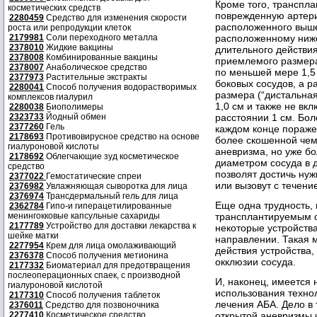
Кроме того, транспл
косметических средств
поврежденную артери
2280459
Средство для изменения скорости
расположенного выше
роста или репродукции клеток
2179981
Соли переходного металла
расположенному ниже
2378010
Жидкие вакцины
длительного действи
2378008
Комбинированные вакцины
приемлемого размера
2378007
Анаболическое средство
по меньшей мере 1,5
2377973
Растительные экстракты
боковых сосудов, а 
2280041
Способ получения водорастворимых
размера (“дистальна
комплексов гиалурил
1,0 см и также не вк
2280038
Биополимеры
2323733
Йодный обмен
расстоянии 1 см. Бол
2377260
Гель
каждом конце поражен
2178693
Противовирусное средство на основе
более скошенной чем
гиалуроновой кислоты
аневризма, но уже б
2178692
Облегчающие зуд косметическое
диаметром сосуда в 
средство
позволят достичь нуж
2377022
Гемостатические спреи
или вызовут с течени
2376982
Увлажняющая сыворотка для лица
2376974
Трансдермальный гель для лица
Еще одна трудность
2362784
Гипо-и гиперацетилированные
менингокковые капсульные сахариды
трансплантируемым с
2177789
Устройство для доставки лекарства к
некоторые устройств
шейке матки
направлении. Такая 
2277954
Крем для лица омолаживающий
действия устройства,
2376378
Способ получения метионина
окклюзии сосуда.
2177332
Биоматериал для предотвращения
послеоперационных спаек, с производной
И, наконец, имеется
гиалуроновой кислотой
использования техно
2177310
Способ получения таблеток
лечения АБА. Дело в 
2376011
Средство для позвоночника
2277410
Косметическое средство
открытой аневризмы 