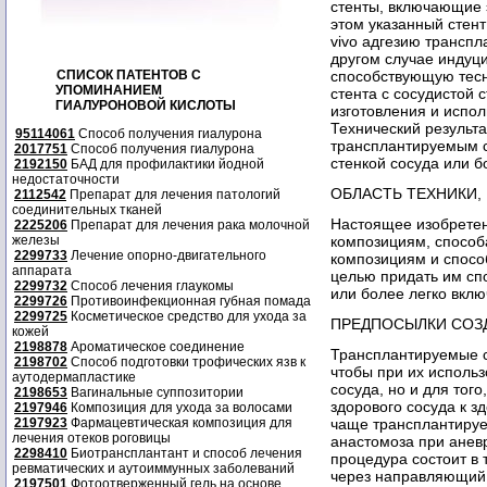
стенты, включающие 
этом указанный стент
vivo адгезию транспл
другом случае индуци
СПИСОК ПАТЕНТОВ С
способствующую тесн
УПОМИНАНИЕМ
стента с сосудистой 
ГИАЛУРОНОВОЙ КИСЛОТЫ
изготовления и испол
Технический результ
95114061
Способ получения гиалурона
трансплантируемым с
2017751
Способ получения гиалурона
стенкой сосуда или бо
2192150
БАД для профилактики йодной
недостаточности
ОБЛАСТЬ ТЕХНИКИ,
2112542
Препарат для лечения патологий
соединительных тканей
Настоящее изобретен
2225206
Препарат для лечения рака молочной
железы
композициям, способа
2299733
Лечение опорно-двигательного
композициям и спосо
аппарата
целью придать им сп
2299732
Способ лечения глаукомы
или более легко вклю
2299726
Противоинфекционная губная помада
2299725
Косметическое средство для ухода за
ПРЕДПОСЫЛКИ СОЗ
кожей
2198878
Ароматическое соединение
Трансплантируемые с
2198702
Способ подготовки трофических язв к
чтобы при их использ
аутодермапластике
сосуда, но и для тог
2198653
Вагинальные суппозитории
здорового сосуда к з
2197946
Композиция для ухода за волосами
2197923
Фармацевтическая композиция для
чаще трансплантируе
лечения отеков роговицы
анастомоза при анев
2298410
Биотрансплантант и способ лечения
процедура состоит в 
ревматических и аутоиммунных заболеваний
через направляющий 
2197501
Фотоотверженный гель на основе