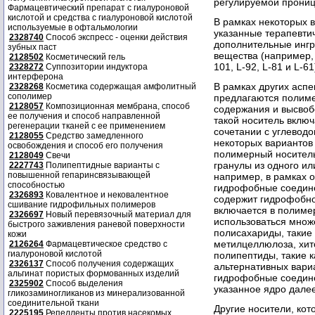
регулируемой прони
Фармацевтический препарат с гиалуроновой
кислотой и средства с гиалуроновой кислотой
В рамках некоторых 
используемые в офтальмологии
указанные терапевти
2328740
Способ экспресс - оценки действия
дополнительные ингр
зубных паст
вещества (например, п
2128502
Косметический гель
101, L-92, L-81 и L-61
2328272
Суппозитории индуктора
интерферона
В рамках других асп
2328268
Косметика содержащая амфолитный
сополимер
предлагаются полиме
2128057
Композиционная мембрана, способ
содержания и высвоб
ее получения и способ направленной
такой носитель вклю
регенерации тканей с ее применением
сочетании с углевод
2128055
Средство замедленного
некоторых вариантов
освобождения и способ его получения
полимерный носитель
2128049
Свечи
гранулы из одного и
2227743
Полипептидные варианты с
повышенной гепаринсвязывающей
например, в рамках 
способностью
гидрофобные соедине
2326893
Ковалентное и нековалентное
содержит гидрофобно
сшивание гидрофильных полимеров
включается в полиме
2326697
Новый перевязочный материал для
использоваться множ
быстрого заживления раневой поверхности
полисахариды, такие 
кожи
метилцеллюлоза, хито
2126264
Фармацевтическое средство с
гиалуроновой кислотой
полипептиды, такие к
2326137
Способ получения содержащих
альтернативных вари
альгинат пористых формованных изделий
гидрофобные соедине
2325902
Способ выделения
указанное ядро дале
гликозаминогликанов из минерализованной
соединительной ткани
Другие носители, ко
2225195
Репелленты против насекомых