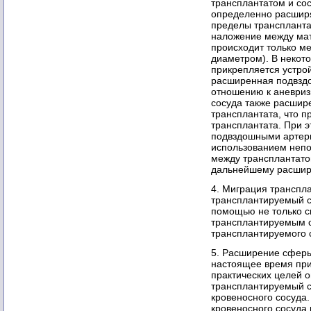
трансплантатом и сос
определенно расширя
пределы трансплантат
наложение между мат
происходит только м
диаметром). В некото
прикрепляется устро
расширенная подвздо
отношению к аневриз
сосуда также расшир
трансплантата, что п
трансплантата. При 
подвздошными артери
использованием непо
между трансплантатом
дальнейшему расшир
4. Миграция транспла
трансплантируемый ст
помощью не только с
трансплантируемым с
трансплантируемого 
5. Расширение сферы
настоящее время при
практических целей о
трансплантируемый с
кровеносного сосуда
кровеносного сосуда