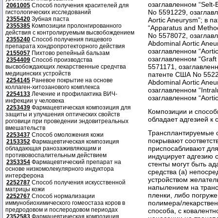
озаглавленном “Selt-E
2061005
Способ получения красителей для
No 5591229, озаглавле
гистологических исследований
2355420
Зубная паста
Aortic Aneurysm”; в 
2355385
Композиции пролонгированного
“Apparatus and Method
действия с контролируемым высвобождением
No 5578072, озаглавле
2355240
Способ получения пищевого
Abdominal Aortic Ane
препарата хондропротекторного действия
озаглавленном “Aorti
2155057
Пихтово репейный бальзам
озаглавленном “Graft
2354409
Способ производства
5571171, озаглавленно
высвобождающих лекарственные средчтва
медицинских устройств
патенте США No 55228
2254145
Раневое покрытие на основе
Abdominal Aortic Ane
коллаген-хитозанового комплекса
озаглавленном “Intral
2254133
Лечение и профилактика ВИЧ-
озаглавленном “Aortic
инфекции у человека
2253439
Фармацевтическая композиция для
Композиции и способ
защиты и улучшения оптических свойств
обладает адгезией к 
роговици при проведении эндовитреальных
вмешательств
Трансплантируемые 
2253437
Способ омоложения кожи
покрывают соответс
2153352
Фармацевтическая композиция
приспосабливают для
обладающая ранозаживляющим и
противовоспалительным действием
индуцирует адгезию 
2353354
Фармацевтический препарат на
стенты могут быть а
основе низкомолекулярного индуктора
средства (а) непоср
интерферона
устройством желател
2252787
Способ получения искусственной
напылением на транс
матрицы кожи
пленки, либо погруже
2252767
Способ нормализации
полимера/лекарственн
иммунобиохимического гомеостаза коров в
предродовом и послеродовом периодах
способа, с ковалентн
2352583
Фармацевтическая композиция