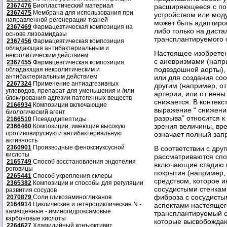
2367476
Биопластический материал
расширяющееся с по
2367475
Мембрана для использования при
устройством или мод
направленной регенерации тканей
может быть адаптиро
2367469
Фармацевтическая композиция на
либо только на диста
основе лизоамидазы
трансплантируемого 
2367456
Фармацевтическая композиция
обладающая антибактериальным и
Настоящее изобретен
некролитическим действием
с аневризмами (напр
2367455
Фармацевтическая композиция
подвздошной аорты),
обладающая некролитическим и
антибактериальным действием
или для создания со
2267324
Применение антиадгезивных
другим (например, от
углеводов, препарат для уменьшения и /или
артерии, или от вены
блокирования адгезии патогенных веществ
снижается. В контекс
2166934
Композиции включающие
выражение “ снижени
биологический агент
разрыва” относится к
2166510
Псевдодипептиды
зрения величины, вр
2366460
Композиции, имеющие высокую
противовирусную и антибактериальную
означает полный зап
активность
2360901
Производные феноксиуксусной
В соответствии с дру
кислоты
рассматриваются спо
2165749
Способ восстановления эндотелия
включающие стадию 
роговицы
покрытия (например,
2265441
Способ укрепления склеры
средством, которое и
2365382
Композиции и способы для регуляции
сосудистыми стенками
развития сосудов
фиброза с сосудисты
2070879
Соли гликозаминогликанов
2164914
Циклические и гетероциклические N -
аспектами настоящег
замещенные - иминогидроксамовые
трансплантируемый с
карбоновые кислоты
которые высвобождаю
2264627
Хламидийный конъюктивит