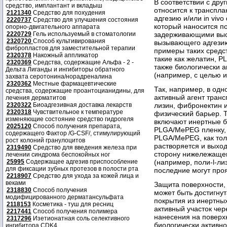
В соответствии с др
средство, имплантант и вкладыш
относится к транспла
2121340
Средство для похудения
адгезию и/или in viv
2220737
Средство для улучшения состояния
который наносится п
опорно-двигательного аппарата
2220729
Гель используемый в стоматологии
задерживающими высв
2320720
Способ культивирования
вызывающего адгези
фибропластов для заместительной терапии
примеры таких средс
2320378
Накожный аппликатор
такие как желатин, P
2320369
Средства, содержащие Альфа - 2 -
также биологически а
Дельта Лиганды и ингибиторы обратного
(например, с целью и
захвата серотонина/норадреналина
2320362
Местные фармацевтические
Так, например, в од
средства, содержащие проантоцианидины, для
активный агент транс
лечения дерматитов
2320322
Биоадгезивная доставка лекарств
лизин, фибронектин 
2320318
Чувствительное к температуре
физический барьер. Т
изменяющие состояние средство гидрогеля
включают инертные б
2025120
Способ получения препарата,
PLGA/MePEG пленку, 
содержащего Фактор /G-CSF/, стимулирующий
PLGA/MePEG, как тол
рост колоний гранулоцитов
растворяется и выхо
2319490
Средство для введения железа при
сторону нижележащег
лечении синдрома беспокойных ног
25995
Содержащее адгезив приспособление
(например, поли-l-ли
для фиксации зубных протезов в полости рта
последние могут про
2218907
Средство для ухода за кожей лица и
веками
Защита поверхности,
2318830
Способ получения
может быть достигнут
модифицированного дерматансульфата
покрытия из инертных
2118153
Косметика - туш для ресниц
активный участок чер
2217441
Способ получения полимера
нанесения на поверх
2317296
Изетионатная соль селективного
биологически активно
ингибитора CDK4