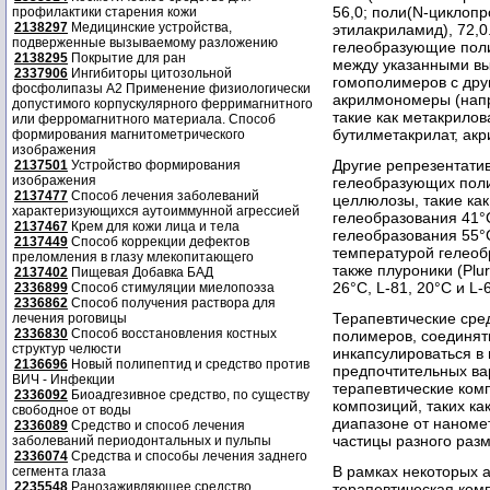
56,0; поли(N-циклопр
профилактики старения кожи
2138297
Медицинские устройства,
этилакриламид), 72,0
подверженные вызываемому разложению
гелеобразующие пол
2138295
Покрытие для ран
между указанными в
2337906
Ингибиторы цитозольной
гомополимеров с дру
фосфолипазы А2 Применение физиологически
акрилмономеры (напр
допустимого корпускулярного ферримагнитного
такие как метакрилов
или ферромагнитного материала. Способ
бутилметакрилат, ак
формирования магнитометрического
изображения
Другие репрезентати
2137501
Устройство формирования
изображения
гелеобразующих пол
2137477
Способ лечения заболеваний
целлюлозы, такие ка
характеризующихся аутоиммунной агрессией
гелеобразования 41°
2137467
Крем для кожи лица и тела
гелеобразования 55°
2137449
Способ коррекции дефектов
температурой гелеоб
преломления в глазу млекопитающего
также плуроники (Plur
2137402
Пищевая Добавка БАД
26°С, L-81, 20°С и L-
2336899
Способ стимуляции миелопоэза
2336862
Способ получения раствора для
Терапевтические сред
лечения роговицы
2336830
Способ восстановления костных
полимеров, соединят
структур челюсти
инкапсулироваться в
2136696
Новый полипептид и средство против
предпочтительных ва
ВИЧ - Инфекции
терапевтические ком
2336092
Биоадгезивное средство, по существу
композиций, таких к
свободное от воды
диапазоне от наноме
2336089
Средство и способ лечения
частицы разного раз
заболеваний периодонтальных и пульпы
2336074
Средства и способы лечения заднего
В рамках некоторых 
сегмента глаза
2235548
Ранозаживляющее средство
терапевтическая ком