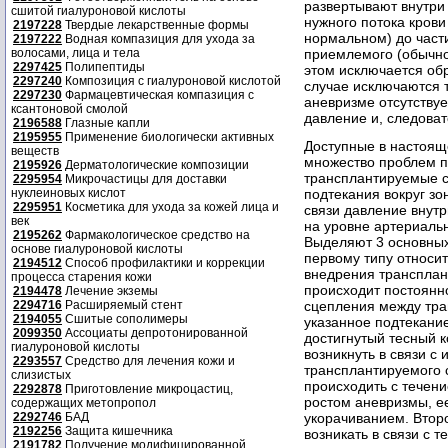
развертывают внутри
сшитой гиалуроновой кислоты
нужного потока кров
2197228
Твердые лекарственные формы
нормальном) до част
2197222
Водная компазиция для ухода за
волосами, лица и тела
приемлемого (обычно
2297425
Полипептиды
этом исключается об
2297240
Композиция с гиалуроновой кислотой
случае исключаются 
2297230
Фармацевтическая компазиция с
аневризме отсутствуе
ксантоновой смолой
давление и, следова
2196588
Глазные капли
2195955
Применение биологически активных
Доступные в настоящ
веществ
множество проблем п
2195926
Дерматологические композиции
трансплантируемые с
2295954
Микрочастицы для доставки
нуклеиновых кислот
подтекания вокруг зо
2295951
Косметика для ухода за кожей лица и
связи давление внутр
век
на уровне артериальн
2195262
Фармакологическое средство на
Выделяют 3 основных 
основе гиалуроновой кислоты
первому типу относи
2194512
Способ профилактики и коррекции
внедрения трансплан
процесса старения кожи
происходит постоянно
2194478
Лечение экземы
2294716
Расширяемый стент
сцепления между тра
2194055
Сшитые сополимеры
указанное подтекание
2099350
Ассоциаты депротонированной
достигнутый тесный к
гиалуроновой кислоты
возникнуть в связи с
2293557
Средство для лечения кожи и
трансплантируемого 
слизистых
происходить с течени
2292878
Приготовление микроцастиц,
ростом аневризмы, е
содержащих метопропол
2292746
БАД
укорачиванием. Второ
2192256
Защита кишечника
возникать в связи с т
2191782
Получение модифицированной