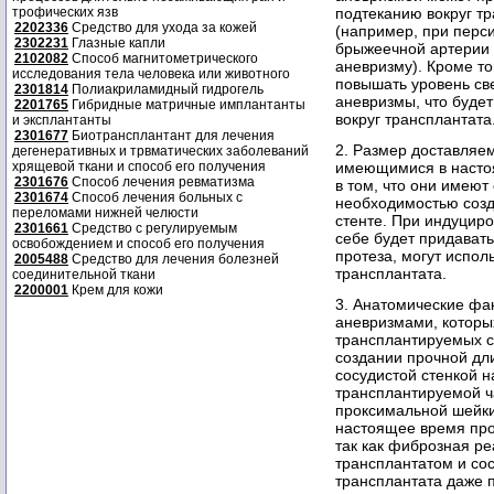
трофических язв
подтеканию вокруг т
2202336
Средство для ухода за кожей
(например, при перс
2302231
Глазные капли
брыжеечной артерии 
2102082
Способ магнитометрического
аневризму). Кроме то
исследования тела человека или животного
повышать уровень св
2301814
Полиакриламидный гидрогель
аневризмы, что будет
2201765
Гибридные матричные имплантанты
вокруг трансплантата
и эксплантанты
2301677
Биотрансплантант для лечения
2. Размер доставляем
дегенеративных и трвматических заболеваний
хрящевой ткани и способ его получения
имеющимися в настоя
2301676
Способ лечения ревматизма
в том, что они имеют
2301674
Способ лечения больных с
необходимостью созд
переломами нижней челюсти
стенте. При индуциро
2301661
Средство с регулируемым
себе будет придавать
освобождением и способ его получения
протеза, могут испол
2005488
Средство для лечения болезней
трансплантата.
соединительной ткани
2200001
Крем для кожи
3. Анатомические фа
аневризмами, которы
трансплантируемых с
создании прочной дл
сосудистой стенкой 
трансплантируемой ча
проксимальной шейки
настоящее время прот
так как фиброзная р
трансплантатом и сос
трансплантата даже 