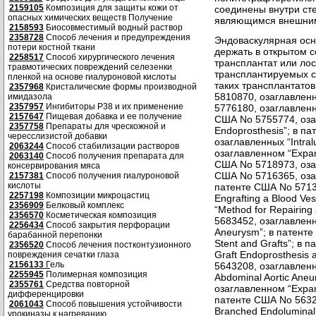
2159105
Композиция для защиты кожи от
соединены внутри сте
опасных химических веществ Получение
являющимся внешним 
2158593
Биосовместимый водный раствор
2358728
Способ лечения и предупреждения
Эндоваскулярная осно
потери костной ткани
держать в открытом 
2258517
Способ хирургического лечения
трансплантат или ло
травмотических повреждений селезенки
трансплантируемых с
пленкой на основе гиалуроновой кислоты
таких трансплантато
2357968
Кристалические формы производной
5810870, озаглавленно
имидазола
2357957
Ингибиторы P38 и их применение
5776180, озаглавленно
2157647
Пищевая добавка и ее получение
США No 5755774, озаг
2357758
Препараты для чрескожной и
Endoprosthesis”; в п
чересслизистой добавки
озаглавленных “Intral
2063244
Способ стабилизации растворов
озаглавленном “Expand
2063140
Способ получения препарата для
США No 5718973, озагл
консервирования мяса
США No 5716365, озаг
2157381
Способ получения гиалуроновой
кислоты
патенте США No 57139
2257198
Композиции микроцастиц
Engrafting a Blood V
2356909
Белковый комплекс
“Method for Repairing
2356570
Косметическая композиция
5683452, озаглавленно
2256434
Способ закрытия перфорации
Aneurysm”; в патенте
барабанной перепонки
Stent and Grafts”; в
2356520
Способ лечения постконтузионного
Graft Endoprosthesis
повреждения сечатки глаза
2156133
Г
ель
5643208, озаглавленно
2255945
Полимерная композиция
Abdominal Aortic Ane
2355761
Средства повторной
озаглавленном “Expand
дифференцировки
патенте США No 5632
2061043
Способ повышения устойчивости
Branched Endoluminal
урокиназы к нагреванию