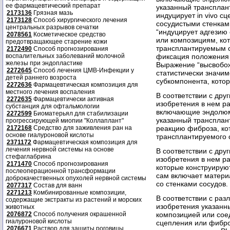
ее фармацевтический препарат
указанный трансплан
2173136
Грязная мазь
индуцирует in vivo с
2173128
Способ хирургического лечения
сосудистыми стенкам
центральных разрывов сечатки
“индуцирует адгезию 
2078561
Косметическое средство
или композициям, ко
предотвращающее старение кожи
трансплантируемым ст
2172490
Способ прогнозирования
воспалительных заболеваний молочной
фиксация положения 
железы при эндопластике
Выражение “высвобож
2272645
Способ лечения ЦМВ-Инфекции у
статистически значим
детей раннего возроста
субкомпонента, кото
2272636
Фармацевтическая композиция для
местного лечения воспаления
В соответствии с др
2272635
Фармацевтически активная
изобретения в нем р
субстанция для офтальмологии
включающие эндолюми
2272599
Биоматерьял для стабилизации
указанный трансплант
прогрессирующей миопии "Коллаплант"
2172168
Средство для заживления ран на
реакцию фиброза, ко
основе гиалуроновой кислоты
трансплантируемого с
2371172
Фармацевтическая композиция для
лечения нервной системы на основе
В соответствии с др
стефаглабрина
изобретения в нем р
2171470
Способ прогнозирования
которые конструируют
послеоперационной трансформации
сам включает матери
доброкачественных опухолей нервной системы
со стенками сосудов.
2077317
Состав для ванн
2271213
Комбинированные композиции,
В соответствии с ра
содержащие экстракты из растений и морских
изобретения указанн
животных
2076872
Способ получения окрашенной
композицией или сое
гиалуроновой кислоты
сцепления или фибро
2076671
Раствор для защиты роговицы