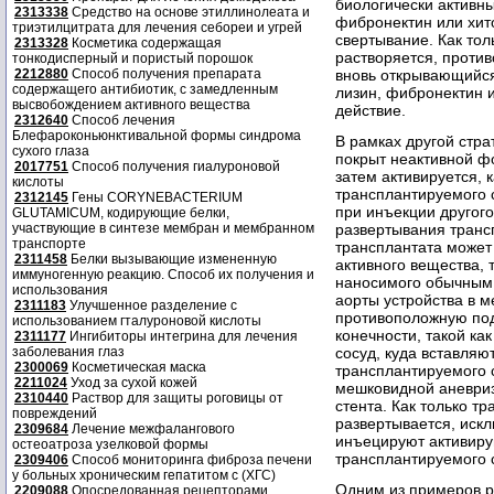
биологически активны
2313338
Средство на основе этиллинолеата и
фибронектин или хит
триэтилцитрата для лечения себореи и угрей
свертывание. Как тол
2313328
Косметика содержащая
растворяется, проти
тонкодисперный и пористый порошок
2212880
Способ получения препарата
вновь открывающийся 
содержащего антибиотик, с замедленным
лизин, фибронектин и
высвобождением активного вещества
действие.
2312640
Способ лечения
Блефароконьюнктивальной формы синдрома
В рамках другой стр
сухого глаза
покрыт неактивной ф
2017751
Способ получения гиалуроновой
затем активируется, 
кислоты
трансплантируемого с
2312145
Гены CORYNEBACTERIUM
при инъекции другог
GLUTAMICUM, кодирующие белки,
участвующие в синтезе мембран и мембранном
развертывания транс
транспорте
трансплантата может
2311458
Белки вызывающие измененную
активного вещества, 
иммуногенную реакцию. Способ их получения и
наносимого обычным 
использования
аорты устройства в 
2311183
Улучшенное разделение с
противоположную под
использованием гталуроновой кислоты
конечности, такой ка
2311177
Ингибиторы интегрина для лечения
заболевания глаз
сосуд, куда вставляю
2300069
Косметическая маска
трансплантируемого с
2211024
Уход за сухой кожей
мешковидной аневриз
2310440
Раствор для защиты роговицы от
стента. Как только т
повреждений
развертывается, иск
2309684
Лечение межфалангового
инъецируют активиру
остеоатроза узелковой формы
трансплантируемого 
2309406
Способ мониторинга фиброза печени
у больных хроническим гепатитом с (ХГС)
Одним из примеров р
2209088
Опосредованная рецепторами