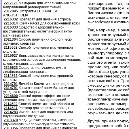
2217171
Мембрана для использования при
активировано. Так, 
направленной регенерации тканей
покрыт ферментом, к
2317095
Экстракты ECHINACEA
биологически активно
ANGUSTIFOLIA
активные агенты, ил
2216332
Препарат для лечения астроза
высвобождая активно
2216314
Крем - маска для обезвоженной кожи
2316333
Средство оздоровительно-
Так, например, в рам
восстановительных косметических панто-
трансплантируемый с
магниевых ванн
биологически активног
2021304
Способ получения биологически
активного средства
трансплантируемый с
2115662
Способ получения гиалуроновой
метиловый эфир пол
кислоты
аминогруппировку, с
2315627
Впрыскиваемые имплантанты на
сайтами на молекуле
керамической основе для заполнения морщин,
сшитого агента, тако
кожных впадин, шрамов
пропионат), или любо
2315623
Средство получаемое путем
dtme, dtssp (доступные
лиофилизации препарата
2114862
Способ получения гиалуроновой
которые генерируют 
кислоты
активных сайтов. Тр
2314791
Лечебно-Косметическое средство
смесью дитиотреитол
2314791
Косметический крем-бальзам для
(представляющих со
ухода за кожей лица и шеи
включенных в полиме
2214600
Способ оценки эффективности
трансплантрируемый 
лечения неврологических проявлений
аневризмы, полимер
2114602
Способ косметической обработки
2114587
Раствор для защиты роговицы
высвобождать расще
2214283
Имплантант для подкожного или
открывать для действ
внутрикожного введения
2313370
Медицинские протезы, имеющие
Другой пример подхо
улучшенную биологическую совместимость
представляет собой г
2313356
Препарат для лечения демодекоза