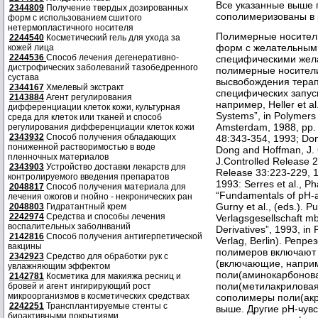
Все указанные выше 
2344809
Получение твердых дозированных
сополимеризованы в р
форм с использованием сшитого
нетермопластичного носителя
Полимерные носители
2244540
Косметический гель для ухода за
форм с желательными
кожей лица
2244536
Способ лечения дегенеративно-
специфическими жела
дистрофических заболеваний тазобедренного
полимерные носители
сустава
высвобождения терап
2344167
Хмелевый экстракт
специфических запуск
2143884
Агент регулирования
например, Heller et al
дифференциации клеток кожи, культурная
Systems”, in Polymers i
среда для клеток или тканей и способ
Amsterdam, 1988, pp. 1
регулирования дифференциации клеток кожи
2343932
Способ получения обладающих
48:343-354, 1993; Dong
пониженной растворимостью в воде
Dong and Hoffman, J. 
пленночных материалов
J.Controlled Release 2
2343903
Устройство доставки лекарств для
Release 33:223-229, 
контролируемого введения препаратов
1993: Serres et al., P
2048817
Способ получения материала для
“Fundamentals of pH-a
лечения ожогов и гнойно - некронических ран
Gurny et al., (eds.). P
2048803
Гидратантный крем
2242974
Средства и способы лечения
Verlagsgesellschaft mb
воспалительных заболнваний
Derivatives”, 1993, in
2142816
Способ получения антигерпетической
Verlag, Berlin). Реп
вакцины
полимеров включают 
2342923
Средство для обработки рук с
(включающие, наприм
увлажняющим эффектом
поли(аминокарбоновая
2142781
Косметика для макияжа ресниц и
поли(метилакриловая
бровей и агент ингирирующий рост
микроорганизмов в косметических средствах
сополимеры поли(акр
2242251
Трансплантируемые стенты с
выше. Другие рН-чув
биоактивными покрытиями