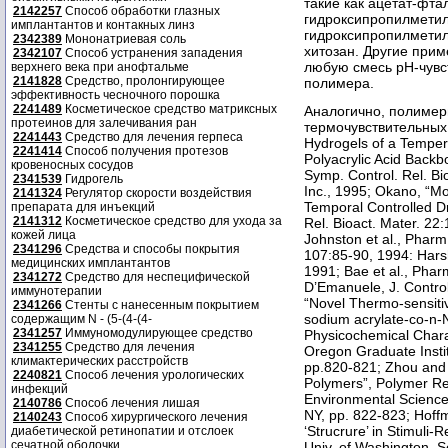
такие как ацетат-фта
2142257
Способ обработки глазных
гидроксипропилметил
имплантантов и контакных линз
гидроксипропилметил
2342389
Мононатриевая соль
хитозан. Другие при
2342107
Способ устранения западения
любую смесь рН-чувс
верхнего века при анофтальме
2141828
Средство, пролонгирующее
полимера.
эффективность чесночного порошка
2241489
Косметическое средство матриксных
Аналогично, полимер
протеинов для залечивания ран
термочувствительных п
2241443
Средство для лечения герпеса
Hydrogels of a Tempera
2241414
Способ получения протезов
Polyacrylic Acid Backbo
кровеносных сосудов
Symp. Control. Rel. Bi
2341539
Гидрогель
Inc., 1995; Okano, “Mo
2141324
Регулятор скорости воздействия
Temporal Controlled Dr
препарата для инъекций
2141312
Косметическое средство для ухода за
Rel. Bioact. Mater. 22
кожей лица
Johnston et al., Pharm
2341296
Средства и способы покрытия
107:85-90, 1994: Hars
медицинских имплантантов
1991; Bae et al., Pha
2341272
Средство для неспецифической
D’Emanuele, J. Contro
иммунотерапии
“Novel Thermo-sensitiv
2341266
Стенты с нанесенным покрытием
sodium acrylate-co-n-
содержащим N - (5-(4-(4-
2341257
Иммуномодулирующее средство
Physicochemical Charac
2341255
Средство для лечения
Oregon Graduate Insti
климактерических расстройств
pp.820-821; Zhou and S
2240821
Способ лечения урологических
Polymers”, Polymer Res
инфекций
Environmental Science 
2140786
Способ лечения лишая
NY, pp. 822-823; Hoffm
2140243
Способ хирургического лечения
‘Strucrure’ in Stimuli
диабетической ретинопатии и отслоек
сечатной оболочки
Univ. of Washington, S