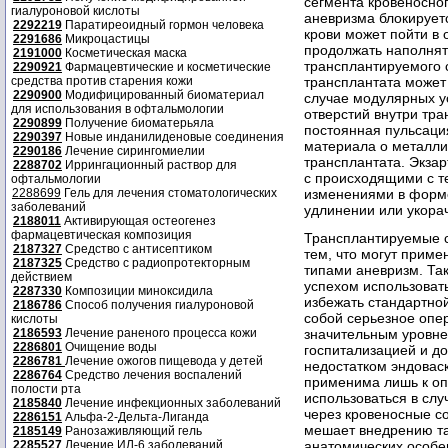
сегмента кровеносног
гиалуроновой кислоты
аневризма блокируетс
2292219
Паратиреоидный гормон человека
крови может пойти в 
2291686
Микроцастицы
продолжать наполнят
2191000
Косметическая маска
трансплантируемого с
2290921
Фармацевтические и косметические
средства против старения кожи
трансплантата может 
2290900
Модифицированный биоматериал
случае модулярных ус
для использования в офтальмологии
отверстий внутри тра
2290899
Получение биоматерьяла
постоянная пульсаци
2290397
Новые инданилиденовые соединения
материала о металли
2290186
Лечение сирингомиелии
трансплантата. Экзар
2288702
Иррингационный раствор для
с происходящими с т
офтальмологии
2288699
Гель для лечения стоматологических
изменениями в форме
заболеваний
удлинении или укора
2188011
Активирующая остеогенез
фармацевтическая композиция
Трансплантируемые с
2187327
Средство с антисептиком
тем, что могут приме
2187325
Средство с радиопротекторным
типами аневризм. Так
действием
успехом использоват
2287330
Композиции миноксидила
избежать стандартно
2186786
Способ получения гиалуроновой
собой серьезное опе
кислоты
2186593
Лечение раненого процесса кожи
значительным уровне
2286801
Очищение воды
госпитализацией и д
2286781
Лечение ожогов пищевода у детей
недостатком эндоваск
2286764
Средство лечения воспалений
применима лишь к оп
полости рта
использоваться в слу
2185840
Лечение инфекционных заболеваний
через кровеносные со
2286151
Альфа-2-Дельта-Лиганда
мешает внедрению та
2185149
Ранозаживляющий гель
2285527
Лечение ИЛ-6 заболеваний
анатомических особе