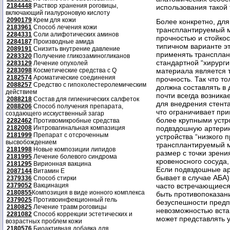
2184448
Раствор хранения роговицы,
использования такой 
включающий гиалуроновую кислоту
2090179
Крем для кожи
Более конкретно, дл
2183961
Способ лечения кожи
трансплантируемый 
2284331
Соли алифотических аминов
прочностью и стойкос
2284187
Производные амида
типичном варианте э
2089191
Снизить внутрение давление
применять транспла
2283320
Получение гликозаминогликанов
стандартной “хирург
2283129
Лечение опухолей
2283098
Косметические средства с Q
материала является 
2182574
Ароматические соединения
прочность. Так что т
2088257
Средство с гипохолестеролемическим
должна составлять в 
действием
почти всегда возника
2088218
Состав для гигиенических салфеток
для внедрения стент
2088206
Способ получения препарата,
что ограничивает при
создающего исскуственный загар
более крупными устр
2282462
Противомикробные средства
2182008
Интровагинальная компазиция
подвздошную артерию
2181999
Препарат с отсроченным
устройства “низкого 
высвобождением
трансплантируемый м
2181998
Новые композиции липидов
размер с точки зрени
2181995
Лечение болевого синдрома
кровеносного сосуда,
2181295
Вирионная вакцина
Если подвздошные ар
2087144
Витамин Е
бывает в случае АБА
2379336
Способ стирки
2379052
Вакцинация
часто встречающиеся
2180855
Композиция в виде ионного комплекса
быть противопоказан
2379025
Противоинфекционный гель
безуспешности предп
2180825
Лечение травм роговицы
невозможностью встав
2281082
Способ коррекции эстетических и
может представлять 
возрастных проблем кожи
2180576
Биоактивная добавка для