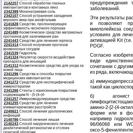
предупреждения 
2142257
Способ обработки глазных
имплантантов и контакных линз
заболеваний.
2342389
Мононатриевая соль
2342107
Способ устранения западения
Эти результаты ра
верхнего века при анофтальме
и позволяют пр
2141828
Средство, пролонгирующее
эффективность чесночного порошка
миелолейкоза сое
2241489
Косметическое средство матриксных
условиях для лече
протеинов для залечивания ран
активацией Kit (т.е
2241443
Средство для лечения герпеса
2241414
Способ получения протезов
PDGF.
кровеносных сосудов
2341539
Гидрогель
Согласно изобрет
2141324
Регулятор скорости воздействия
виде единствен
препарата для инъекций
2141312
Косметическое средство для ухода за
сочетании с друг
кожей лица
из ряда, включающ
2341296
Средства и способы покрытия
медицинских имплантантов
а) иммунодепресса
2341272
Средство для неспецифической
такой как циклоспо
иммунотерапии
2341266
Стенты с нанесенным покрытием
содержащим N - (5-(4-(4-
б) агонист
2341257
Иммуномодулирующее средство
лимфоцитистощаю
2341255
Средство для лечения
амино-2-[2-(4-окт
климактерических расстройств
2240821
Способ лечения урологических
форме или в фор
инфекций
например гидрохл
2140786
Способ лечения лишая
96/06068 или WO 
2140243
Способ хирургического лечения
диабетической ретинопатии и отслоек
оксо-5-фенилпен
сечатной оболочки