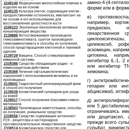
амино-4-(4-гепти
2240140
Медицинская многослойная повязка и
изделия на ее основе
форме или в форм
2240135
Культура клеток, содержащая клетки -
предшественники остеонегеза, имплантант на
в) противовоспа
ее основе и его использование для
например, корти
восстановления целостности кости
преднизон, не
2240123
Экзогенные биологически активные
коньюгирующие вещества
лекарственное с
2139886
Фотоотвержаемое производное
циклооксигеназы,
гликозаминогликата, сшитое производное
гликозаминогликата и способы их получения,
целекоксиб, роф
способ предотвращения клеточной и тканевой
аскомицин, наприм
адгезии
цитокина, напри
2139729
Вакцина. Способ стимулирования
иммунной системы
ингибитор IL-1, -2
2339386
Средство обладающее радио - и
или ингибитор TN
химиозащитным действием
хемокина;
2339369
Лечение офтальмологических
нарушений с использованием мочевины и ее
производных
г) антитромботиче
2139041
Гидратантный регенерирующий крем
гепарин или инги
и способ его получения
абциксимаб, эптиф
2139039
Косметический суперкрем для ухода
за кожей
д) антипролифера
2139017
Способ получения боисовместимого
материала
или 5 дестабилизи
2138503
Производные камптотецина, способы
ограничиваясь ими
их получения, уникальное средство
2338556
Средство содержащие антагонист
или доцетаксел, 
Р2Х - рецептора и нестероидное
прежде всего суль
противоспалительное лекарственное средство
сульфат винкрист
2338514
Косметическое средство для