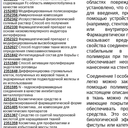
областях повреж
содержащая Fc-область иммуноглобулина в
установлено, что 
качестве носителя
2152403
Модифицированные полисахариды
для введения, пр
2352356
Иммуногенная композиция
помощью устройст
2352342
Исскусственный физиологический
солевый раствор Способ его получения
(например, стентов
2352330
Фармацевтический препарат на
или внутрипрос
основе низкомолекулярного индуктора
Фармацевтически 
интерферона
2352323
Фармацевтический препарат с
оказывают вред
модифицированным высвобождением
свойства соединени
2152027
Способ подготовки ткани мозга для
стабильным в 
определения гликозаминогликанов
2251842
Интектицидный состав для борьбы с
полимерах при те
личинками оводов
обеспечивает не
2151580
Способ активации пролиферации
нанесении на стент
эндотелия роговицы
2351648
Дифференцировка стромальных
клеток, полученных из жировой ткани, в
Соединение I особ
эндокринные клетки поджелудочной железы и
легко можно зак
их использование
помощью полимер
2351595
N - гидроксиформамидные
соединения в качестве ингибиторов
настоящем описани
металлопротеина
в ткань можно ле
2251411
Косметическое средство в
имеющие покрыти
лиофилизированной фармацевтической форме
2251405
Косметика...ее композиции для
обеспечивать пр
косметических препаратов
средства. Это о
2251367
Средство со сшитой гиалуроновой
биологической эф
кислотой для наращивания тканей
2351359
Косметика для профилактики и
фистулы или катет
лечения избыточной массы тела