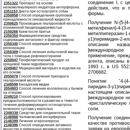
соединение I, с ц
2351322
Препарат на основе
низкомолекулярного индуктора интерферона
действия, что и 
2351153
Диета при остеортрите собак
формы.
2350958
Способ определения групповой
принадлежности синовальной жидкости
Получение N-{5-[4
2350625
Производные гиалуроновой кислоты с
метилфенил}-4-(
пониженной биодеградируемостью
2150266
Крем после бритья
метилпиперазин-1-и
2350354
Фармацевтическое средство
у1)пиримидин-2-
содержащие антагонист и фактор некроза
2350340
Способ коррекции процессов
описании назв
регенерации
[международное
2350309
Способ лечения избыточной массы
применение, прежд
тела с помощью рефлексотерапии
2250047
Профилактический продукт из
агента, описаны в
хрящевой ткани гидробионтов
1993 г., в US 552
2249467
Медицинский матерьял и изделия на
2706682.
его основе
2055079
Способ получения препарата
гиалуроновой кислоты
Понятие "4-(4-мет
2349599
Биоадгезив мидии
пиридин-3-у1)пи
2054903
Способ лечения коллагеноза у бычков
настоящем описан
на откорме
2249210
Способ прогнозирования
[международное не
предрасположенности к развитию и тяжести
-кристаллическую
течения деформирующего остеоартроза
соли.
коленного сустава у взрослых
2349339
Средство для соединительной ткани
2148988
Человеческий интерферона
Получение соедин
2148399
Лечение атеросклероза
качестве противоо
2148396
Способ определения активного
заявки на европей
вещества в дифильных мазевых основах