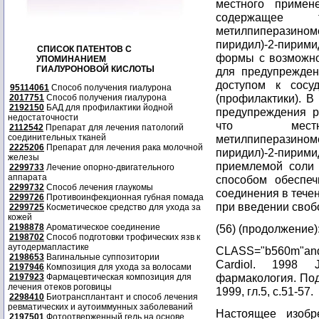
местного приме
содержащее те
метилпиперазиноме
пиридил)-2-пирим
СПИСОК ПАТЕНТОВ С
формы с возможно
УПОМИНАНИЕМ
ГИАЛУРОНОВОЙ КИСЛОТЫ
для предупрежден
доступом к сосу
95114061
Способ получения гиалурона
(профилактики). В
2017751
Способ получения гиалурона
2192150
БАД для профилактики йодной
предупреждения р
недостаточности
что местн
2112542
Препарат для лечения патологий
соединительных тканей
метилпиперазиноме
2225206
Препарат для лечения рака молочной
пиридил)-2-пир
железы
приемлемой соли
2299733
Лечение опорно-двигательного
аппарата
способом обеспеч
2299732
Способ лечения глаукомы
соединения в тече
2299726
Противоинфекционная губная помада
при введении своб
2299725
Косметическое средство для ухода за
кожей
2198878
Ароматическое соединение
(56) (продолжение)
2198702
Способ подготовки трофических язв к
аутодермапластике
CLASS="b560m"and
2198653
Вагинальные суппозитории
Cardiol. 1998 J
2197946
Композиция для ухода за волосами
фармакология. Под
2197923
Фармацевтическая композиция для
лечения отеков роговицы
1999, гл.5, с.51-57.
2298410
Биотрансплантант и способ лечения
ревматических и аутоиммунных заболеваний
Настоящее изобр
2197501
Фотоотверженный гель на основе