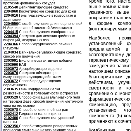
Кроме того, наст
протезов кровеносных сосудов
выше комбинации 
2105540
Депигментирующее средство
2304960
Косметическое средство для кожи
указанного выше
2304616
Гены участвующие в гомеостазе и
покрытием (наприме
адаптации
в форме компо
2204550
Способ получения длинноцепочечной
N-Ацилированной кислотой Аминокислот
(контролируемым 
2204415
Способ получения изображения
2204394
Средство для лечения грибковых
Наиболее неожи
инфекций, желудочных язв
установленный ф
2204366
Способ хирургического лечения
глаукомы
предлагаемой в
2104034
Вагинальное увлажняющие средство,
благоприятному де
способ его получения
терапевтическо
2303991
Биологически активная добавка
2303990
БАД
замедления развит
2303973
Адсорбирующее изделие
настоящем описан
2203676
Средство обладающее
благоприятным д
иммунокорригирующим действием
2203672
Способ предупреждения
действиям, улу
беременности
смертности и ко
2303635
Гены кодирующие белки
сравнению с монот
резистентности и толерантности к стрессам
2303529
Способ фиксации альгинатного геля
фармацевтическ
на твердой фазе, способ получения клеточного
комбинацию, пре
чипа на его основе
установлено, ч
2203078
Способ лечения гнойных ран
2302412
Гидразоно-малонитрилы
компонента (б) ко
2102400
Способ получения гиалуроновой
применяют в сочет
кислоты
2202356
Способ стимуляции репаративных
Комбинация, п
процессов длительно незаживающих ран и