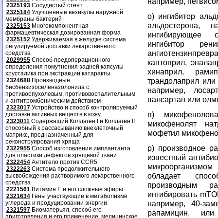
например, пегвисо
2325193
Сосудистый стент
2325184
Улучшенные везикулы наружной
о) ингибитор альд
мембраны бактерий
альдостерона, н
2325153
Многокомпонентная
фармацевтическая дозированная форма
ингибирующее с
2325152
Удерживаемая в желудке система
ингибитор рен
регулируемой доставки лекарственного
ангиотензинпрев
средства
2029955
Способ предоперационного
каптоприл, эналап
определения помутнения задней капсулы
хинаприл, рамип
хрусталика при экстракции катаракты
трандолаприл или 
2324688
Производные
бисбензизоселеназолонила с
например, лосарт
противоопухолевым, противовоспалительным
валсартан или олм
и антитромбоническим действием
2323017
Устройство и способ контролируемый
п) микофенолов
доставки активных веществ в кожу
2323011
Содержащий Коллаген I и Коллаген II
микофенолят нат
способный к рассасыванию внеклеточный
мофетил микофено
матрикс, предназначенный для
реконструирования хряща
р) производное р
2322955
Способ изготовления имплантанта
для пластики дефектов хрящевой ткани
известный антибио
2322454
Антитело против CCR5
микроорганизмом
2322263
Система продолжительного
обладает спос
высвобождения растворимого лекарственного
средства
производным ра
2221561
Витамин Е и его сложные эфиры
ингибировать mTO
2321634
Гены участвующие в метаболизме
например, 40-за
углерода и продуцировании энергии
2321597
Биоматерьял, способ его
рапамицин, или
приготовления и его применение, медицинское