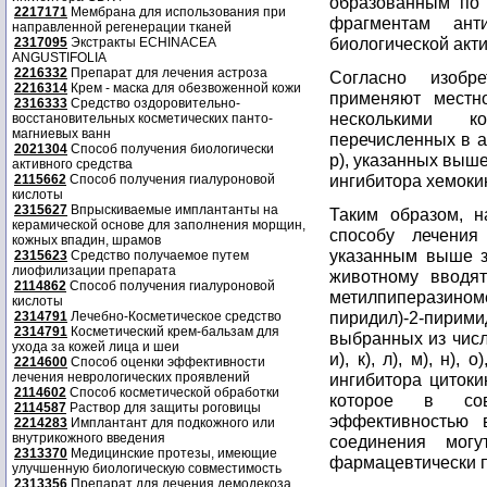
образованным по 
2217171
Мембрана для использования при
фрагментам ант
направленной регенерации тканей
биологической акт
2317095
Экстракты ECHINACEA
ANGUSTIFOLIA
2216332
Препарат для лечения астроза
Согласно изобр
2216314
Крем - маска для обезвоженной кожи
применяют местн
2316333
Средство оздоровительно-
несколькими к
восстановительных косметических панто-
магниевых ванн
перечисленных в а), б)
2021304
Способ получения биологически
р), указанных выше
активного средства
ингибитора хемоки
2115662
Способ получения гиалуроновой
кислоты
2315627
Впрыскиваемые имплантанты на
Таким образом, н
керамической основе для заполнения морщин,
способу лечения
кожных впадин, шрамов
указанным выше з
2315623
Средство получаемое путем
лиофилизации препарата
животному вводят
2114862
Способ получения гиалуроновой
метилпиперазиноме
кислоты
пиридил)-2-пиримид
2314791
Лечебно-Косметическое средство
2314791
Косметический крем-бальзам для
выбранных из числа п
ухода за кожей лица и шеи
и), к), л), м), н),
2214600
Способ оценки эффективности
лечения неврологических проявлений
ингибитора цитоки
2114602
Способ косметической обработки
которое в сово
2114587
Раствор для защиты роговицы
эффективностью 
2214283
Имплантант для подкожного или
внутрикожного введения
соединения мог
2313370
Медицинские протезы, имеющие
фармацевтически 
улучшенную биологическую совместимость
2313356
Препарат для лечения демодекоза