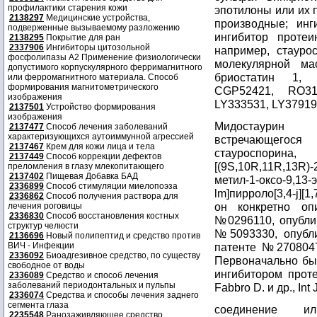
профилактики старения кожи
эпотилоны или их 
2138297
Медицинские устройства,
производные; инг
подверженные вызываемому разложению
ингибитор протеи
2138295
Покрытие для ран
2337906
Ингибиторы цитозольной
например, стауро
фосфолипазы А2 Применение физиологически
молекулярной ма
допустимого корпускулярного ферримагнитного
бриостатин 1, 
или ферромагнитного материала. Способ
формирования магнитометрического
CGP52421, RО31
изображения
LY333531, LY379196
2137501
Устройство формирования
изображения
Мидостаурин 
2137477
Способ лечения заболеваний
характеризующихся аутоиммунной агрессией
встречающегося
2137467
Крем для кожи лица и тела
стауроспорина
2137449
Способ коррекции дефектов
[(9S,10R,11R,13R)-2
преломления в глазу млекопитающего
2137402
Пищевая Добавка БАД
метил-1-оксо-9,13-э
2336899
Способ стимуляции миелопоэза
lm]пирроло[3,4-j][
2336862
Способ получения раствора для
он конкретно оп
лечения роговицы
2336830
Способ восстановления костных
№0296110, опублик
структур челюсти
№5093330, опубли
2136696
Новый полипептид и средство против
ВИЧ - Инфекции
патенте №2708047
2336092
Биоадгезивное средство, по существу
Первоначально был
свободное от воды
ингибитором проте
2336089
Средство и способ лечения
заболеваний периодонтальных и пульпы
Fabbro D. и др., Int
2336074
Средства и способы лечения заднего
сегмента глаза
соединение ил
2235548
Ранозаживляющее средство