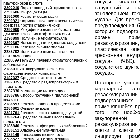
сосуды, являют
гиалуроновой кислоты
нарушений и см
2292219
Паратиреоидный гормон человека
2291686
Микроцастицы
заболеванием, так
2191000
Косметическая маска
«удар». Для прек
2290921
Фармацевтические и косметические
предупреждения б
средства против старения кожи
2290900
Модифицированный биоматериал
которых подверга
для использования в офтальмологии
органы, при
2290899
Получение биоматерьяла
реваскуляризации
2290397
Новые инданилиденовые соединения
2290186
Лечение сирингомиелии
пластическая оп
2288702
Иррингационный раствор для
чрескожная внут
офтальмологии
2288699
Гель для лечения стоматологических
сосудах (ЧВО),
заболеваний
сосудистого шунта
2188011
Активирующая остеогенез
сосудах.
фармацевтическая композиция
2187327
Средство с антисептиком
Повторное сужение
2187325
Средство с радиопротекторным
действием
коронарной ар
2287330
Композиции миноксидила
реваскуляризац
2186786
Способ получения гиалуроновой
кислоты
подвергавшихся
2186593
Лечение раненого процесса кожи
применявшейся пр
2286801
Очищение воды
того, что необх
2286781
Лечение ожогов пищевода у детей
2286764
Средство лечения воспалений
закупоренной
полости рта
реваскуляризаци
2185840
Лечение инфекционных заболеваний
клетки и клетки г
2286151
Альфа-2-Дельта-Лиганда
2185149
Ранозаживляющий гель
инициирует тром
2285527
Лечение ИЛ-6 заболеваний