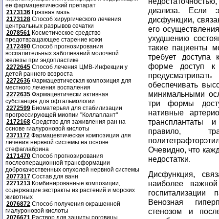
недостаточностью
ее фармацевтический препарат
диализа. Если э
2173136
Грязная мазь
дисфункции, связа
2173128
Способ хирургического лечения
центральных разрывов сечатки
его осуществления
2078561
Косметическое средство
ухудшению состоя
предотвращающее старение кожи
2172490
Способ прогнозирования
такие пациенты м
воспалительных заболеваний молочной
требует доступа 
железы при эндопластике
форме доступ к
2272645
Способ лечения ЦМВ-Инфекции у
детей раннего возроста
предусматриват
2272636
Фармацевтическая композиция для
обеспечивать высо
местного лечения воспаления
минимальными ос
2272635
Фармацевтически активная
субстанция для офтальмологии
три формы дост
2272599
Биоматерьял для стабилизации
нативные артерио
прогрессирующей миопии "Коллаплант"
трансплантаты и
2172168
Средство для заживления ран на
основе гиалуроновой кислоты
правило, тр
2371172
Фармацевтическая композиция для
политетрафторэтил
лечения нервной системы на основе
Очевидно, что каж
стефаглабрина
2171470
Способ прогнозирования
недостатки.
послеоперационной трансформации
доброкачественных опухолей нервной системы
Дисфункция, свя
2077317
Состав для ванн
наиболее важной
2271213
Комбинированные композиции,
содержащие экстракты из растений и морских
госпитализации п
животных
Венозная гипер
2076872
Способ получения окрашенной
стенозом и посл
гиалуроновой кислоты
2076671
Раствор для защиты роговицы