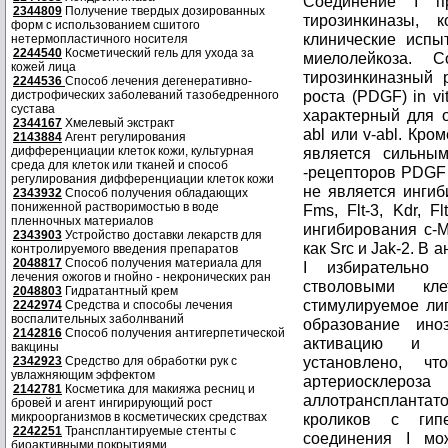
Соединение I пр
2344809
Получение твердых дозированных
тирозинкиназы,
форм с использованием сшитого
клинические испы
нетермопластичного носителя
2244540
Косметический гель для ухода за
миелолейкоза. С
кожей лица
тирозинкиназный 
2244536
Способ лечения дегенеративно-
роста (PDGF) in v
дистрофических заболеваний тазобедренного
сустава
характерный для о
2344167
Хмелевый экстракт
abl или v-abl. Кро
2143884
Агент регулирования
дифференциации клеток кожи, культурная
является сильны
среда для клеток или тканей и способ
-рецепторов PDGF 
регулирования дифференциации клеток кожи
не является ингиб
2343932
Способ получения обладающих
пониженной растворимостью в воде
Fms, Flt-3, Kdr, 
пленночных материалов
ингибирования c-M
2343903
Устройство доставки лекарств для
как Src и Jak-2. В
контролируемого введения препаратов
2048817
Способ получения материала для
I избирательно
лечения ожогов и гнойно - некронических ран
стволовыми кле
2048803
Гидратантный крем
стимулируемое ли
2242974
Средства и способы лечения
воспалительных заболнваний
образование ино
2142816
Способ получения антигерпетической
активацию и п
вакцины
установлено, ч
2342923
Средство для обработки рук с
увлажняющим эффектом
артериоскле
2142781
Косметика для макияжа ресниц и
аллотранспланта
бровей и агент ингирирующий рост
микроорганизмов в косметических средствах
кроликов с гипе
2242251
Трансплантируемые стенты с
соединения I мо
биоактивными покрытиями