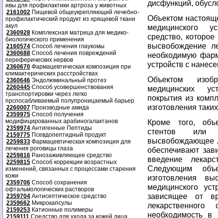
дисфункций, обусл
ивы для профилактики артроза у животных
2161002
Пищевой общеукрепляющий лечебно-
Объектом настояще
профилактический продукт из хрящевой ткани
акул
медицинского ус
2360928
Комплексная матрица для медико-
средство, которое
биологического применения
высвобождение ле
2160574
Способ лечения глаукомы
2360688
Способ лечения повреждений
необходимую фарм
переферических нервов
устройств с нанес
2360670
Фармацевтическая композиция при
климактерических расстройствах
Объектом изобр
2360646
Эндолюминальный протез
2260445
Способ усовершенствования
медицинских ус
транспортировки через легко
покрытия из компл
прспосабливаемый полупроницаемый барьер
изготовления таких
2260007
Производные амида
2359975
Способ получения
модифицированных арабиногалактанов
Кроме того, объ
2359974
Антигенные Пептиды
стентов или 
2159775
Псевдопептидный продукт
высвобождающее л
2259833
Фармацевтическая композиция для
лечения роговицы глаза
обеспечивают зав
2259816
Ранозаживляющее средство
введение лекарс
2259815
Способ коррекции возрастных
Следующим объе
изменений, связанных с процессами старения
кожи
изготовления вы
2359706
Способ сохранения
медицинского уст
офтальмологических растворов
зависящее от в
2359704
Антисептическое средство
2359662
Микрокапсулы
лекарственного 
2159253
Катионные полимеры
необходимость в 
2159111
Средство для ухода за кожей лица