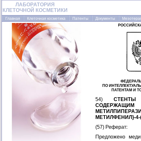
ЛАБОРАТОРИЯ
КЛЕТОЧНОЙ КОСМЕТИКИ
Главная
Клеточная косметика
Патенты
Документы
Мезотера
РОССИЙСК
ФЕДЕРАЛ
ПО ИНТЕЛЛЕКТУАЛ
ПАТЕНТАМ И 
54)
СТЕНТЫ
СОДЕРЖ
МЕТИЛПИПЕРАЗИ
МЕТИЛФЕНИЛ}-4-
(57) Реферат:
Предложено медиц