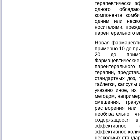
терапевтически э
одного обладаю
компонента комби
одним или неско
носителями, прежд
парентерального в
Новая фармацевтич
примерно 10 до пр
20 до приме
Фармацевтическ
парентерального 
терапии, представ
стандартных доз, 
таблетки, капсулы
указано иное, их
методом, например
смешения, грану
растворения или 
необязательно, ч
содержащееся в
эффективное к
эффективное колич
нескольких стандар