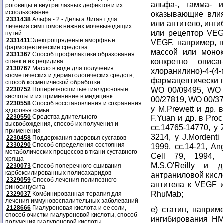
альфа-, гамма- и
роговицы и внутриглазных дефектов и их
использование
оказывающие влия
2331438
Альфа - 2 - Дельта Лигант для
или антитело, инг
лечения симптомов нижних мочевыводящих
или рецептор VEG
путей
2331411
Электропряденые аморфные
VEGF, например, 
фармоцевтические средства
массой или монок
2331367
Способ профилактики образования
конкретно опис
спаек и их рецидива
2130767
Масло в воде для получения
хлоранилино)-4
косметических и дерматологических средств,
фармацевтически п
способ косметической обработки
WO 00/09495, WO 
2230752
Поперечносшитые гиалуроновые
кислоты и их применение в медицине
00/27819, WO 00/3
2230558
Способ восстановления и сохранения
у М.Prewett и др. 
здоровья скмьи
2230550
Средства длительного
F.Yuan и др. в Proc
высвобождения, способ их получения и
cc.14765-14770, у 
применения
3214, у J.Mordenti
2230458
Поддержания здоровья суставов
2330290
Способ определения состояния
1999, cc.14-21, Ang
метаболических процессов в ткани суставного
Cell 79, 1994, 
хряща
М.S.O'Reilly и 
2230073
Способ поперечного сшивания
карбоксилированных полисахаридов
антраниловой кисл
2329059
Способ лечения полипозного
антитела к VEGF и
риносинусита
RhuMab;
2329037
Комбинированная терапия для
лечения иммуновоспалительных заболеваний
2128666
Гиалуроновая кислота и ее соли,
е) статин, напри
способ очистки гиалуроновой кислоты, способ
ингибирования HM
получения гиалуроновой кислоты.