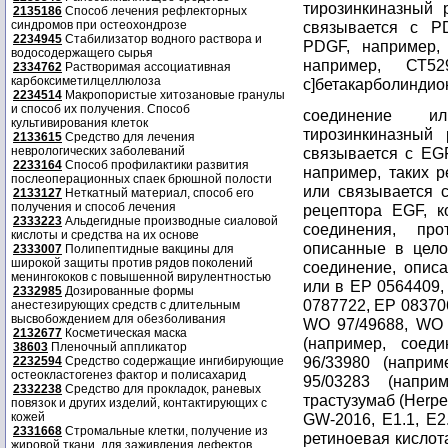
тирозинкиназный 
2135186
Способ лечения рефлекторных
синдромов при остеохондрозе
связывается с P
2234945
Стабилизатор водного раствора и
PDGF, например, 
водосодержащего сырья
например, СТ52
2334762
Растворимая ассоциативная
карбоксиметилцеллюлоза
с]бетакарболиндион 
2234514
Макропористые хитозановые гранулы
и способ их получения. Способ
соединение ил
культивирования клеток
тирозинкиназный
2133615
Средство для лечения
неврологических заболеваний
связывается с EG
2233164
Способ профилактики развития
например, таких р
послеоперационных спаек брюшной полости
или связывается 
2133127
Неткатный материал, способ его
получения и способ лечения
рецептора EGF, к
2333223
Альдегидные производные сиаловой
соединения, пр
кислоты и средства на их основе
описанные в цело
2333007
Полипептидные вакцины для
широкой защиты против рядов поколений
соединение, описа
менингококов с повышенной вирулентностью
или в ЕР 0564409,
2332985
Дозированные формы
0787722, ЕР 08370
анестезирующих средств с длительным
высвобождением для обезболивания
WO 97/49688, WO 
2132677
Косметическая маска
(например, соед
38603
Пленочный аппликатор
96/33980 (напри
2232594
Средство содержащие ингибирующие
остеокластогенез фактор и полисахарид
95/03283 (напри
2332238
Средство для прокладок, раневых
трастузумаб (Herpe
повязок и других изделий, контактирующих с
кожей
GW-2016, Е1.1, Е2.
2331668
Стромальные клетки, получение из
ретиноевая кислот
жировой ткани, для заживления дефектов