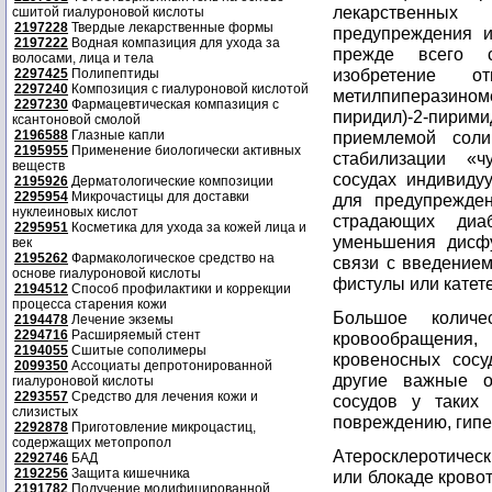
лекарственны
сшитой гиалуроновой кислоты
2197228
Твердые лекарственные формы
предупреждения и
2197222
Водная компазиция для ухода за
прежде всего с
волосами, лица и тела
изобретение от
2297425
Полипептиды
2297240
Композиция с гиалуроновой кислотой
метилпиперазиноме
2297230
Фармацевтическая компазиция с
пиридил)-2-пир
ксантоновой смолой
2196588
Глазные капли
приемлемой сол
2195955
Применение биологически активных
стабилизации «ч
веществ
сосудах индивиду
2195926
Дерматологические композиции
2295954
Микрочастицы для доставки
для предупрежден
нуклеиновых кислот
страдающих диа
2295951
Косметика для ухода за кожей лица и
уменьшения дисфу
век
2195262
Фармакологическое средство на
связи с введением
основе гиалуроновой кислоты
фистулы или катет
2194512
Способ профилактики и коррекции
процесса старения кожи
Большое количе
2194478
Лечение экземы
2294716
Расширяемый стент
кровообращения,
2194055
Сшитые сополимеры
кровеносных сосу
2099350
Ассоциаты депротонированной
другие важные о
гиалуроновой кислоты
2293557
Средство для лечения кожи и
сосудов у таких
слизистых
повреждению, гипе
2292878
Приготовление микроцастиц,
содержащих метопропол
Атеросклеротичес
2292746
БАД
2192256
Защита кишечника
или блокаде крово
2191782
Получение модифицированной