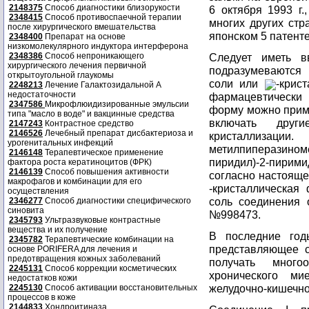
2148375
Способ диагностики близорукости
6 октября 1993 г.
2348415
Способ противоспаечной терапии
многих других стр
после хирургического вмешательства
японском 5 патент
2348400
Препарат на основе
низкомолекулярного индуктора интерферона
2348386
Способ непроникающего
Следует иметь в
хирургического лечения первичной
подразумеваются
открытоугольной глаукомы
соли или
-крис
2248213
Лечение Галактозидальной А
недостаточности
фармацевтически
2347586
Микрофлюидизированные эмульсии
форму можно приме
типа "масло в воде" и вакцинные средства
включать други
2147243
Контрастное средство
2146526
Лечебный препарат дисбактериоза и
кристалл
урогенитальных инфекций
метилпиперазиноме
2146148
Терапевтическое применение
пиридил)-2-пири
фактора роста кератиноцитов (ФРК)
2146139
Способ повышения активности
согласно настоящ
макрофагов и комбинации для его
-кристаллическая
осуществления
соль соединения 
2346277
Способ диагностики специфического
синовита
№998473.
2345793
Ультразвуковые контрастные
вещества и их получение
В последние год
2345782
Терапевтические комбинации на
представляющее с
основе PORIFERA для лечения и
предотвращения кожных заболеваний
получать много
2245131
Способ коррекции косметических
хронического м
недостатков кожи
желудочно-кишечно
2245130
Способ активации восстановительных
процессов в коже
2144833
Хондроитиназа