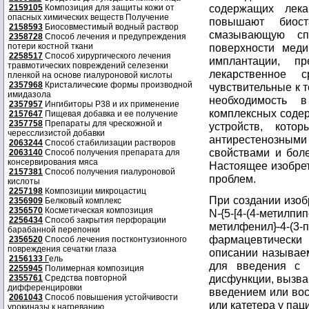
содержащих лека
2159105
Композиция для защиты кожи от
опасных химических веществ Получение
повышают биоста
2158593
Биосовместимый водный раствор
смазывающую спо
2358728
Способ лечения и предупреждения
потери костной ткани
поверхности меди
2258517
Способ хирургического лечения
имплантации, п
травмотических повреждений селезенки
лекарственное 
пленкой на основе гиалуроновой кислоты
2357968
Кристалические формы производной
чувствительные к 
имидазола
необходимость 
2357957
Ингибиторы P38 и их применение
комплексных содер
2157647
Пищевая добавка и ее получение
2357758
Препараты для чрескожной и
устройств, кото
чересслизистой добавки
антирестенозн
2063244
Способ стабилизации растворов
свойствами и бол
2063140
Способ получения препарата для
консервирования мяса
Настоящее изобрет
2157381
Способ получения гиалуроновой
проблем.
кислоты
2257198
Композиции микроцастиц
При создании изоб
2356909
Белковый комплекс
2356570
Косметическая композиция
N-{5-[4-(4-метилпи
2256434
Способ закрытия перфорации
метилфенил}-4-
барабанной перепонки
фармацевтическ
2356520
Способ лечения постконтузионного
повреждения сечатки глаза
описании называем
2156133
Г
ель
для введения с 
2255945
Полимерная композиция
дисфункции, вызва
2355761
Средства повторной
дифференцировки
введением или вос
2061043
Способ повышения устойчивости
или катетера у пац
урокиназы к нагреванию