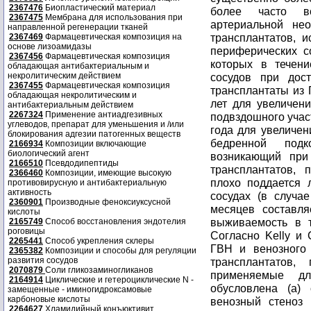
2367476
Биопластический материал
более часто вс
2367475
Мембрана для использования при
артериальной не
направленной регенерации тканей
трансплантатов, 
2367469
Фармацевтическая композиция на
основе лизоамидазы
периферических с
2367456
Фармацевтическая композиция
которых в течени
обладающая антибактериальным и
некролитическим действием
сосудов при дос
2367455
Фармацевтическая композиция
трансплантаты из 
обладающая некролитическим и
лет для увеличен
антибактериальным действием
2267324
Применение антиадгезивных
подвздошного участ
углеводов, препарат для уменьшения и /или
года для увеличен
блокирования адгезии патогенных веществ
бедренной подк
2166934
Композиции включающие
биологический агент
возникающий при
2166510
Псевдодипептиды
трансплантатов,
2366460
Композиции, имеющие высокую
плохо поддается 
противовирусную и антибактериальную
активность
сосудах (в случа
2360901
Производные феноксиуксусной
месяцев составля
кислоты
выживаемость в т
2165749
Способ восстановления эндотелия
роговицы
Согласно Kelly и 
2265441
Способ укрепления склеры
ГВН и венозного 
2365382
Композиции и способы для регуляции
развития сосудов
трансплантатов,
2070879
Соли гликозаминогликанов
применяемые дл
2164914
Циклические и гетероциклические N -
обусловлена (а) 
замещенные - иминогидроксамовые
карбоновые кислоты
венозный стеноз 
2264627
Хламидийный конъюктивит