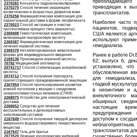
преобладающего
2370281
Конъюгаты гидроксиалкилкрахмал
приводящих к вы
2370275
Способ лечения (коррекции)
косметических и возрастных дефектов кожи
трансплантатов.
2370258
Фармацевтическая композиция для
парентальной доставки в форме лиофилизата
Наиболее часто п
2270023
Способ экстракции и очистки
пациентов, подве
протеогликана хрящего типа (варианты)
США является арт
2369408
Гемостатическая композиция,
включающая гиалуроновую кислоту
используют прим
2369387
Фармацевтическая композиция для
гемодиализа.
лечения нервной системы
2369379
Нетаблитированные жевательные
Ранее в работе Dr.Bu
формы для индивидуального введения
2169136
Производное коричной кислоты
62; выпуск 6, дек
70792
Медицинский аппликатор
установлено, что
20741717
Способ стабилизации аскорбиновой
обусловленная вв
кислоты
2074712
Способ получения препарата,
для гемодиализа,
препятствующего преждевременной эякуляции
гладкой мускулату
2367954
Способ прогнозирования развития
кожной патологии у женщин с синдромом
в неоинтиме и а
склерополикистозных яичников (СПКЯ)
внеклеточного м
2268075
Устройство для электрокинетической
обширных сведе
доставки
2268052
Средство для лечения
настоящее врем
воспалительных и дегенеративных
предупреждения 
заболеваний суставов
доступом к сосуда
2167649
Способ получения твердой дисперсии
умеренного водорастворимого лекарственного
неблагоприятным,
вещества
трансплантатов дл
2167647
Гель для бритья
существенно боле
2073520
Лечение урологических инфекций