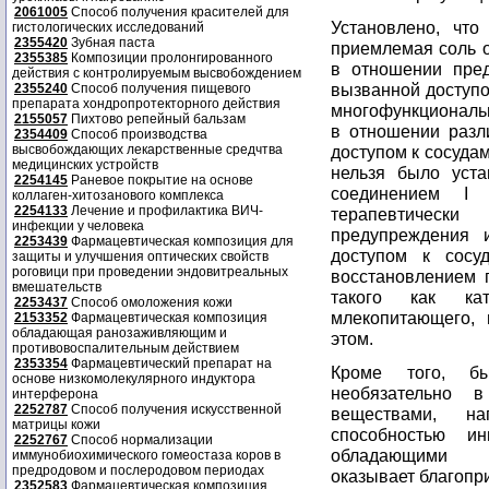
2061005
Способ получения красителей для
Установлено, что
гистологических исследований
2355420
Зубная паста
приемлемая соль 
2355385
Композиции пролонгированного
в отношении пред
действия с контролируемым высвобождением
вызванной доступо
2355240
Способ получения пищевого
препарата хондропротекторного действия
многофункциональн
2155057
Пихтово репейный бальзам
в отношении разл
2354409
Способ производства
высвобождающих лекарственные средчтва
доступом к сосуда
медицинских устройств
нельзя было уста
2254145
Раневое покрытие на основе
соединением I 
коллаген-хитозанового комплекса
2254133
Лечение и профилактика ВИЧ-
терапевтическ
инфекции у человека
предупреждения 
2253439
Фармацевтическая композиция для
доступом к сосу
защиты и улучшения оптических свойств
роговици при проведении эндовитреальных
восстановлением п
вмешательств
такого как ка
2253437
Способ омоложения кожи
млекопитающего, 
2153352
Фармацевтическая композиция
обладающая ранозаживляющим и
этом.
противовоспалительным действием
2353354
Фармацевтический препарат на
Кроме того, бы
основе низкомолекулярного индуктора
необязательно 
интерферона
2252787
Способ получения искусственной
веществами, на
матрицы кожи
способностью и
2252767
Способ нормализации
обладающими пр
иммунобиохимического гомеостаза коров в
предродовом и послеродовом периодах
оказывает благопр
2352583
Фармацевтическая композиция