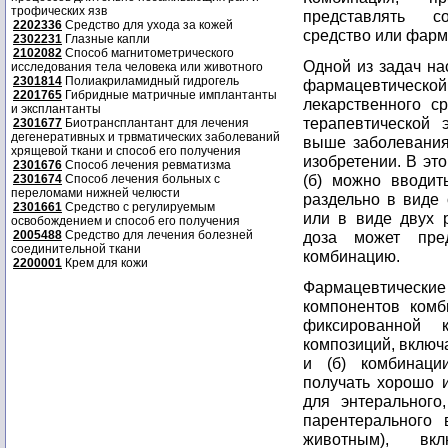
трофических язв
представлять с
2202336
Средство для ухода за кожей
средство или фарм
2302231
Глазные капли
2102082
Способ магнитометрического
Одной из задач на
исследования тела человека или животного
2301814
Полиакриламидный гидрогель
фармацевтическо
2201765
Гибридные матричные имплантанты
лекарственного ср
и эксплантанты
терапевтической 
2301677
Биотрансплантант для лечения
дегенеративных и трвматических заболеваний
выше заболевания
хрящевой ткани и способ его получения
изобретении. В эт
2301676
Способ лечения ревматизма
(б) можно вводит
2301674
Способ лечения больных с
переломами нижней челюсти
раздельно в виде
2301661
Средство с регулируемым
или в виде двух 
освобождением и способ его получения
2005488
Средство для лечения болезней
доза может пре
соединительной ткани
комбинацию.
2200001
Крем для кожи
Фармацевтически
компонентов комб
фиксированной к
композиций, включ
и (б) комбинаци
получать хорошо 
для энтерального
парентерального
животным), вк