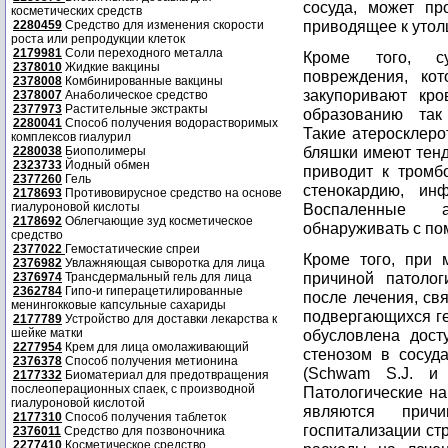
сосуда, может пр
косметических средств
приводящее к утол
2280459
Средство для изменения скорости
роста или репродукции клеток
2179981
Соли переходного металла
Кроме того, су
2378010
Жидкие вакцины
повреждения, ко
2378008
Комбинированные вакцины
закупоривают кро
2378007
Анаболическое средство
2377973
Растительные экстракты
образованию так
2280041
Способ получения водорастворимых
Такие атеросклеро
комплексов гиалурил
бляшки имеют тенд
2280038
Биополимеры
2323733
Йодный обмен
приводит к тромб
2377260
Гель
стенокардию, ин
2178693
Противовирусное средство на основе
гиалуроновой кислоты
Воспаленные а
2178692
Облегчающие зуд косметическое
обнаруживать с п
средство
2377022
Гемостатические спреи
Кроме того, при 
2376982
Увлажняющая сыворотка для лица
причиной патолог
2376974
Трансдермальный гель для лица
2362784
Гипо-и гиперацетилированные
после лечения, св
менингокковые капсульные сахариды
подвергающихся ге
2177789
Устройство для доставки лекарства к
шейке матки
обусловлена дост
2277954
Крем для лица омолаживающий
стенозом в сосуд
2376378
Способ получения метионина
(Schwam S.J. и д
2177332
Биоматериал для предотвращения
послеоперационных спаек, с производной
Патологические на
гиалуроновой кислотой
являются прич
2177310
Способ получения таблеток
госпитализации ст
2376011
Средство для позвоночника
2277410
Косметическое средство