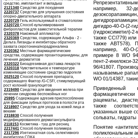
Репрезентативны
средство, имплантант и вкладыш
2121340
Средство для похудения
например, 32-дез
2220737
Средство для улучшения состояния
дезоксорапамици
опорно-двигательного аппарата
дигидрорапамици
2220729
Гель используемый в стоматологии
2320720
Способ культивирования
дигидро-40-O-(2-г
фибропластов для заместительной терапии
(гидроксиметил)-
2320378
Накожный аппликатор
также CCI779) или
2320369
Средства, содержащие Альфа - 2 -
Дельта Лиганды и ингибиторы обратного
также АВТ578). П
захвата серотонина/норадреналина
например, 40-O-(
2320362
Местные фармацевтические
примере 8 WO 94/
средства, содержащие проантоцианидины, для
лечения дерматитов
пент-2-инилокси-
2320322
Биоадгезивная доставка лекарств
96/41807. Произво
2320318
Чувствительное к температуре
называемые рапало
изменяющие состояние средство гидрогеля
2025120
Способ получения препарата,
WO 01/14387, такие
содержащего Фактор /G-CSF/, стимулирующий
рост колоний гранулоцитов
Приведенный 
2319490
Средство для введения железа при
фармацевтическ
лечении синдрома беспокойных ног
25995
Содержащее адгезив приспособление
рацематы, диасте
для фиксации зубных протезов в полости рта
также соответс
2218907
Средство для ухода за кожей лица и
указанных выше со
веками
2318830
Способ получения
сольваты, гидраты
модифицированного дерматансульфата
2118153
Косметика - туш для ресниц
Понятие «антитело
2217441
Способ получения полимера
поликлональным ан
2317296
Изетионатная соль селективного
ингибитора CDK4