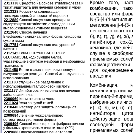
Кроме того, нас
2313338
Средство на основе этиллинолеата и
триэтилцитрата для лечения себореи и угрей
комбинации, так
2313328
Косметика содержащая
средство или фарм
тонкодисперный и пористый порошок
N-{5-[4-(4-метилпи
2212880
Способ получения препарата
содержащего антибиотик, с замедленным
метилфенил}-4-(3-
высвобождением активного вещества
несколько коагент
2312640
Способ лечения
б), в), г), д), е), ж)
Блефароконьюнктивальной формы синдрома
сухого глаза
ингибитора сох-
2017751
Способ получения гиалуроновой
хемокина, где дей
кислоты
случае в свободн
2312145
Гены CORYNEBACTERIUM
GLUTAMICUM, кодирующие белки,
приемлемых солей
участвующие в синтезе мембран и мембранном
фармацевтически
транспорте
для одновременно
2311458
Белки вызывающие измененную
иммуногенную реакцию. Способ их получения и
введения.
использования
2311183
Улучшенное разделение с
Комбинация, к
использованием гталуроновой кислоты
метилпиперазиноме
2311177
Ингибиторы интегрина для лечения
заболевания глаз
пиридил)-2-пиримид
2300069
Косметическая маска
выбранных из числа п
2211024
Уход за сухой кожей
и), к), л), м), н),
2310440
Раствор для защиты роговицы от
повреждений
ингибитора цит
2309684
Лечение межфалангового
действующие вещ
остеоатроза узелковой формы
2309406
Способ мониторинга фиброза печени
свободной фор
у больных хроническим гепатитом с (ХГС)
приемлемых солей
2209088
Опосредованная рецепторами