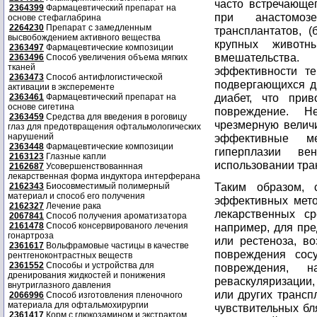
часто встречающег
2364399
Фармацевтический препарат на
при анастомоз
основе стефаглабрина
2264230
Препарат с замедленным
трансплантатов, 
высвобождением активного вещества
крупных животн
2363497
Фармацевтические композиции
вмешательства
2363496
Способ увеличения объема мягких
тканей
эффективности те
2363473
Способ антифлогистической
подвергающихся ди
активации в эксперементе
диабет, что при
2363461
Фармацевтический препарат на
основе сигетина
повреждение. Н
2363459
Средства для введения в роговицу
чрезмерную величи
глаз для предотвращения офтальмологических
нарушений
эффективные м
2363448
Фармацевтические композиции
гиперплазии ве
2163123
Глазные капли
использовании тра
2162687
Усовершенствованнная
лекарственная форма индуктора интерферана
Таким образом, 
2162343
Биосовместимый полимерный
материал и способ его получения
эффективных мето
2162327
Лечение рака
лекарственных ср
2067841
Способ получения ароматизатора
2161478
Способ консервированого лечения
например, для пр
гонартроза
или рестеноза, в
2361617
Вольфрамовые частицы в качестве
повреждения сосу
рентгеноконтрастных веществ
2361552
Способы и устройства для
повреждения, н
дренирования жидкостей и понижения
реваскуляризации,
внутриглазного давления
или других трансп
2066996
Способ изготовления пленочного
материала для офтальмохирургии
чувствительных бл
2361417
Корм с глюкозамином и экстрактом