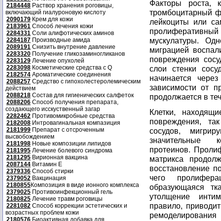
Факторы роста, к
2184448
Раствор хранения роговицы,
тромбоцитарный ф
включающий гиалуроновую кислоту
2090179
Крем для кожи
лейкоциты или са
2183961
Способ лечения кожи
пролиферативный 
2284331
Соли алифотических аминов
мускулатуры. Од
2284187
Производные амида
2089191
Снизить внутрение давление
миграцией воспали
2283320
Получение гликозаминогликанов
повреждения сосу
2283129
Лечение опухолей
2283098
Косметические средства с Q
слои стенки сосу
2182574
Ароматические соединения
начинается чере
2088257
Средство с гипохолестеролемическим
зависимости от п
действием
2088218
Состав для гигиенических салфеток
продолжается в теч
2088206
Способ получения препарата,
создающего исскуственный загар
Клетки, находящи
2282462
Противомикробные средства
повреждения, та
2182008
Интровагинальная компазиция
2181999
Препарат с отсроченным
сосудов, мигрир
высвобождением
значительные к
2181998
Новые композиции липидов
протеинов. Пролиф
2181995
Лечение болевого синдрома
2181295
Вирионная вакцина
матрикса продол
2087144
Витамин Е
восстановление по
2379336
Способ стирки
чего пролифер
2379052
Вакцинация
2180855
Композиция в виде ионного комплекса
образующаяся тка
2379025
Противоинфекционный гель
утолщение инти
2180825
Лечение травм роговицы
правило, приводит
2281082
Способ коррекции эстетических и
возрастных проблем кожи
ремоделирования 
2180576
Биоактивная добавка для