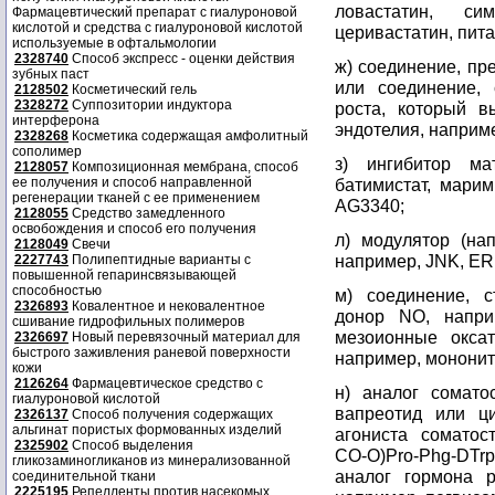
ловастатин, сим
Фармацевтический препарат с гиалуроновой
кислотой и средства с гиалуроновой кислотой
церивастатин, пита
используемые в офтальмологии
2328740
Способ экспресс - оценки действия
ж) соединение, пр
зубных паст
или соединение,
2128502
Косметический гель
2328272
Суппозитории индуктора
роста, который в
интерферона
эндотелия, наприме
2328268
Косметика содержащая амфолитный
сополимер
з) ингибитор ма
2128057
Композиционная мембрана, способ
ее получения и способ направленной
батимистат, марим
регенерации тканей с ее применением
AG3340;
2128055
Средство замедленного
освобождения и способ его получения
л) модулятор (нап
2128049
Свечи
например, JNK, ER
2227743
Полипептидные варианты с
повышенной гепаринсвязывающей
способностью
м) соединение, 
2326893
Ковалентное и нековалентное
донор NO, наприм
сшивание гидрофильных полимеров
мезоионные оксат
2326697
Новый перевязочный материал для
быстрого заживления раневой поверхности
например, мононитр
кожи
2126264
Фармацевтическое средство с
н) аналог соматос
гиалуроновой кислотой
вапреотид или ци
2326137
Способ получения содержащих
альгинат пористых формованных изделий
агониста соматос
2325902
Способ выделения
CO-O)Pro-Phg-DTrp
гликозаминогликанов из минерализованной
аналог гормона р
соединительной ткани
2225195
Репелленты против насекомых