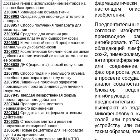
фармацевтическ
доставка генов с использованием векторов на
основе бактериофагов
настоящем опис
2308967
Уменьшение объема ткани
изобретении.
2308962
Средство для опорно-дигательного
аппарата
Предпочтительны
2308957
Способ получения препарата для
мезотерапии
согласно изобре
2308954
Средство для лечения ран,
производное ра
содержащее плазму или сыворотку крови
ингибировать mTOR
2308951
Комплексный способ профилактики
вагинальных дисбактериозов
обладающий лимф
2308937
Косметическая биологически активная
сох-2, пимекролиму
добавка и косметический литофитокомплекс на
антипролиферативн
ее основе
2208638
ДНК (варианты), способ получения
или соединение,
белка
фактора роста, ус
2207885
Способ подачи небольшого объема
в просвете сосуда
лечебного раствора к целевому месту
2207858
Лишенные побочных эффектов
аналог соматостат
производные простагландинов для лечения
блокатор реце
глаукомы
ингибирующее 
2207845
Твердая лекарственная форма
пролонгированного действия
предпочтительн
2207844
Препарат для местного
выбирают из ряда
неинвазивного применения
2207841
Средства с антиферментативным
микофеноловую ки
действием
солей или пролек
2306335
Стволовые клетки и решетки
устройству или с
полученные из жировой ткани
2306140
Новые рецепторы для Helicobacter
таким образом, чт
pylori и их применение
2205612
Способ эндотелизации IN VITRO