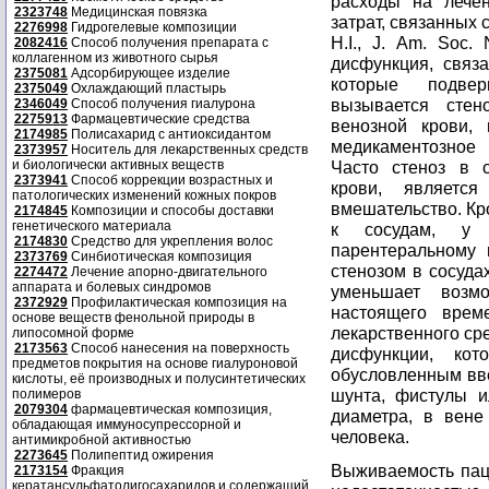
расходы на лече
2323748
Медицинская повязка
затрат, связанных 
2276998
Гидрогелевые композиции
H.I., J. Am. Soc. 
2082416
Способ получения препарата с
коллагенном из животного сырья
дисфункция, связа
2375081
Адсорбирующее изделие
которые подвер
2375049
Охлаждающий пластырь
вызывается стен
2346049
Способ получения гиалурона
2275913
Фармацевтические средства
венозной крови,
2174985
Полисахарид с антиоксидантом
медикаментозное
2373957
Носитель для лекарственных средств
и биологически активных веществ
Часто стеноз в с
2373941
Способ коррекции возрастных и
крови, является
патологических изменений кожных покров
вмешательство. Кр
2174845
Композиции и способы доставки
генетического материала
к сосудам, у п
2174830
Средство для укрепления волос
парентеральному 
2373769
Синбиотическая композиция
стенозом в сосуда
2274472
Лечение апорно-двигательного
аппарата и болевых синдромов
уменьшает возм
2372929
Профилактическая композиция на
настоящего врем
основе веществ фенольной природы в
лекарственного ср
липосомной форме
2173563
Способ нанесения на поверхность
дисфункции, ко
предметов покрытия на основе гиалуроновой
обусловленным вв
кислоты, её производных и полусинтетических
шунта, фистулы ил
полимеров
2079304
фармацевтическая композиция,
диаметра, в вене
обладающая иммуносупрессорной и
человека.
антимикробной активностью
2273645
Полипептид ожирения
Выживаемость пац
2173154
Фракция
кератансульфатолигосахаридов и содержащий