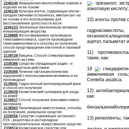
- оризанол; экст
2240140
Медицинская многослойная повязка и
изделия на ее основе
азиатовую кислоту;
2240135
Культура клеток, содержащая клетки -
предшественники остеонегеза, имплантант на
10) агенты против 
ее основе и его использование для
восстановления целостности кости
2240123
Экзогенные биологически активные
гидроксикисло
коньюгирующие вещества
октаноилсалицилова
2139886
Фотоотвержаемое производное
гликозаминогликата, сшитое производное
ацетат, пальмитат 
гликозаминогликата и способы их получения,
способ предотвращения клеточной и тканевой
адгезии
11) противовосп
2139729
Вакцина. Способ стимулирования
такие, как:
иммунной системы
2339386
Средство обладающее радио - и
химиозащитным действием
18
- глициррети
2339369
Лечение офтальмологических
аммониевая сол
нарушений с использованием мочевины и ее
Centella asiatica;
производных
2139041
Гидратантный регенерирующий крем
и способ его получения
12) антибактериал
2139039
Косметический суперкрем для ухода
как:
за кожей
2139017
Способ получения боисовместимого
материала
бензальконийхлорид
2138503
Производные камптотецина, способы
их получения, уникальное средство
2338556
Средство содержащие антагонист
13) репелленты, так
Р2Х - рецептора и нестероидное
противоспалительное лекарственное средство
2338514
Косметическое средство для
диэтил- и диметил