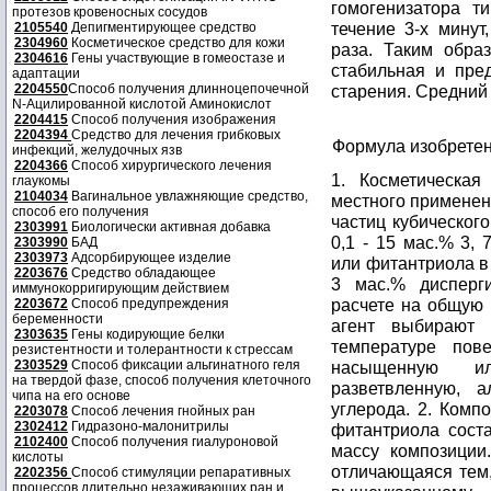
гомогенизатора ти
протезов кровеносных сосудов
течение 3-х мину
2105540
Депигментирующее средство
2304960
Косметическое средство для кожи
раза. Таким обра
2304616
Гены участвующие в гомеостазе и
стабильная и пре
адаптации
2204550
Способ получения длинноцепочечной
старения. Средний 
N-Ацилированной кислотой Аминокислот
2204415
Способ получения изображения
2204394
Средство для лечения грибковых
Формула изобрете
инфекций, желудочных язв
2204366
Способ хирургического лечения
1. Косметическая
глаукомы
2104034
Вагинальное увлажняющие средство,
местного применен
способ его получения
частиц кубического
2303991
Биологически активная добавка
0,1 - 15 мас.% 3, 
2303990
БАД
2303973
Адсорбирующее изделие
или фитантриола в 
2203676
Средство обладающее
3 мас.% дисперг
иммунокорригирующим действием
расчете на общую
2203672
Способ предупреждения
беременности
агент выбирают 
2303635
Гены кодирующие белки
температуре пове
резистентности и толерантности к стрессам
2303529
Способ фиксации альгинатного геля
насыщенную и
на твердой фазе, способ получения клеточного
разветвленную, 
чипа на его основе
углерода. 2. Комп
2203078
Способ лечения гнойных ран
2302412
Гидразоно-малонитрилы
фитантриола соста
2102400
Способ получения гиалуроновой
массу композиции
кислоты
отличающаяся тем,
2202356
Способ стимуляции репаративных
процессов длительно незаживающих ран и