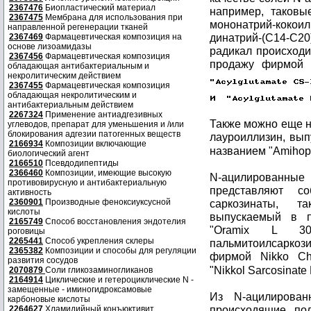
2367476
Биопластический материал
например, таковые
2367475
Мембрана для использования при
мононатрий-кокои
направленной регенерации тканей
динатрий-(C14-C
2367469
Фармацевтическая композиция на
основе лизоамидазы
радикал происходи
2367456
Фармацевтическая композиция
продажу фирмой A
обладающая антибактериальным и
некролитическим действием
2367455
Фармацевтическая композиция
обладающая некролитическим и
антибактериальным действием
2267324
Применение антиадгезивных
Также можно еще н
углеводов, препарат для уменьшения и /или
блокирования адгезии патогенных веществ
лауроиллизин, вып
2166934
Композиции включающие
названием "Amihop
биологический агент
2166510
Псевдодипептиды
2366460
Композиции, имеющие высокую
N-ацилированны
противовирусную и антибактериальную
представляют со
активность
2360901
Производные феноксиуксусной
саркозинаты, т
кислоты
выпускаемый в 
2165749
Способ восстановления эндотелия
"Oramix L 30"
роговицы
2265441
Способ укрепления склеры
пальмитоилсарко
2365382
Композиции и способы для регуляции
фирмой Nikko Ch
развития сосудов
"Nikkol Sarcosinate
2070879
Соли гликозаминогликанов
2164914
Циклические и гетероциклические N -
замещенные - иминогидроксамовые
Из N-ацилирован
карбоновые кислоты
происходящие по
2264627
Хламидийный конъюктивит