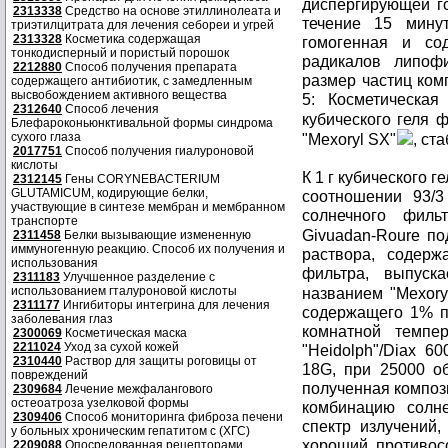
диспергирующей го
2313338
Средство на основе этиллинолеата и
течение 15 мину
триэтилцитрата для лечения себореи и угрей
2313328
Косметика содержащая
гомогенная и со
тонкодисперный и пористый порошок
радикалов липоф
2212880
Способ получения препарата
размер частиц ком
содержащего антибиотик, с замедленным
высвобождением активного вещества
5: Косметическа
2312640
Способ лечения
кубического геля 
Блефароконьюнктивальной формы синдрома
сухого глаза
"Mexoryl SX"
, ст
2017751
Способ получения гиалуроновой
кислоты
К 1 г кубического 
2312145
Гены CORYNEBACTERIUM
GLUTAMICUM, кодирующие белки,
соотношении 93/
участвующие в синтезе мембран и мембранном
солнечного фил
транспорте
Givuadan-Roure по
2311458
Белки вызывающие измененную
иммуногенную реакцию. Способ их получения и
раствора, содерж
использования
фильтра, выпус
2311183
Улучшенное разделение с
использованием гталуроновой кислоты
названием "Mexory
2311177
Ингибиторы интегрина для лечения
содержащего 1% п
заболевания глаз
комнатной темпе
2300069
Косметическая маска
2211024
Уход за сухой кожей
"Heidolph"/Diax 6
2310440
Раствор для защиты роговицы от
18G, при 25000 об
повреждений
полученная композ
2309684
Лечение межфалангового
остеоатроза узелковой формы
комбинацию солн
2309406
Способ мониторинга фиброза печени
спектр излучений,
у больных хроническим гепатитом с (ХГС)
хороший противос
2209088
Опосредованная рецепторами