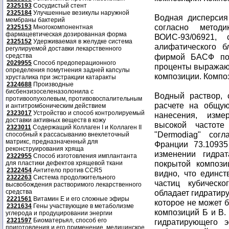
2325193
Сосудистый стент
2325184
Улучшенные везикулы наружной
Водная дисперсия 
мембраны бактерий
согласно метод
2325153
Многокомпонентная
фармацевтическая дозированная форма
ВОИС-93/06921,
2325152
Удерживаемая в желудке система
алифатического б
регулируемой доставки лекарственного
средства
фирмой БАСФ под
2029955
Способ предоперационного
проценты выражают
определения помутнения задней капсулы
композиции. Композ
хрусталика при экстракции катаракты
2324688
Производные
бисбензизоселеназолонила с
Водный раствор, 
противоопухолевым, противовоспалительным
расчете на общую
и антитромбоническим действием
2323017
Устройство и способ контролируемый
нанесения, изме
доставки активных веществ в кожу
высокой частот
2323011
Содержащий Коллаген I и Коллаген II
"Dermodiag" сог
способный к рассасыванию внеклеточный
матрикс, предназначенный для
Франции 73.10935
реконструирования хряща
изменении гидра
2322955
Способ изготовления имплантанта
покрытой компози
для пластики дефектов хрящевой ткани
2322454
Антитело против CCR5
видно, что единс
2322263
Система продолжительного
частиц кубическ
высвобождения растворимого лекарственного
средства
обладает гидратир
2221561
Витамин Е и его сложные эфиры
которое не может 
2321634
Гены участвующие в метаболизме
композиций Б и В. 
углерода и продуцировании энергии
2321597
Биоматерьял, способ его
гидратирующего 
приготовления и его применение, медицинское