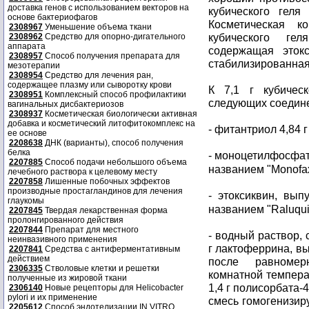
доставка генов с использованием векторов на
кубического геля
основе бактериофагов
Косметическая 
2308967
Уменьшение объема ткани
кубического ге
2308962
Средство для опорно-дигательного
аппарата
содержащая этокс
2308957
Способ получения препарата для
стабилизированная
мезотерапии
2308954
Средство для лечения ран,
содержащее плазму или сыворотку крови
К 7,1 г кубичес
2308951
Комплексный способ профилактики
следующих соедин
вагинальных дисбактериозов
2308937
Косметическая биологически активная
добавка и косметический литофитокомплекс на
- фитантриол 4,84 г
ее основе
2208638
ДНК (варианты), способ получения
белка
- моноцетилфосфат
2207885
Способ подачи небольшого объема
названием "Monofa
лечебного раствора к целевому месту
2207858
Лишенные побочных эффектов
производные простагландинов для лечения
- этоксиквин, вы
глаукомы
названием "Raluqui
2207845
Твердая лекарственная форма
пролонгированного действия
2207844
Препарат для местного
- водный раствор, 
неинвазивного применения
г лактоферрина, вы
2207841
Средства с антиферментативным
действием
после равномер
2306335
Стволовые клетки и решетки
комнатной температ
полученные из жировой ткани
1,4 г полисорбата-
2306140
Новые рецепторы для Helicobacter
pylori и их применение
смесь гомогенизир
2205612
Способ эндотелизации IN VITRO