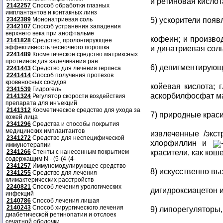
и ретиновая кислот
2142257
Способ обработки глазных
имплантантов и контакных линз
5) ускорители появл
2342389
Мононатриевая соль
2342107
Способ устранения западения
верхнего века при анофтальме
кофеин; и производ
2141828
Средство, пролонгирующее
эффективность чесночного порошка
и динатриевая соль
2241489
Косметическое средство матриксных
протеинов для залечивания ран
6) депигментирующи
2241443
Средство для лечения герпеса
2241414
Способ получения протезов
кровеносных сосудов
койевая кислота; 
2341539
Гидрогель
аскорбилфосфат ма
2141324
Регулятор скорости воздействия
препарата для инъекций
2141312
Косметическое средство для ухода за
7) природные красит
кожей лица
2341296
Средства и способы покрытия
медицинских имплантантов
извлеченные /экст
2341272
Средство для неспецифической
хлорфиллин и
иммунотерапии
красители, как кош
2341266
Стенты с нанесенным покрытием
содержащим N - (5-(4-(4-
2341257
Иммуномодулирующее средство
8) искусственно вы
2341255
Средство для лечения
климактерических расстройств
2240821
Способ лечения урологических
дигидроксиацетон 
инфекций
2140786
Способ лечения лишая
2140243
Способ хирургического лечения
9) липорегуляторы, 
диабетической ретинопатии и отслоек
сечатной оболочки