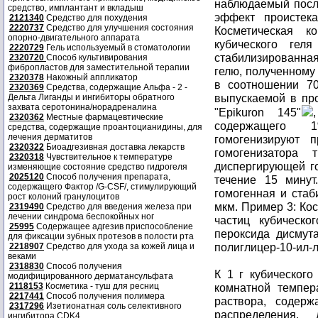
наблюдаемый посл
средство, имплантант и вкладыш
эффект проистек
2121340
Средство для похудения
2220737
Средство для улучшения состояния
Косметическая 
опорно-двигательного аппарата
кубического гел
2220729
Гель используемый в стоматологии
стабилизированная
2320720
Способ культивирования
фибропластов для заместительной терапии
гелю, полученному 
2320378
Накожный аппликатор
в соотношении 70
2320369
Средства, содержащие Альфа - 2 -
выпускаемой в пр
Дельта Лиганды и ингибиторы обратного
захвата серотонина/норадреналина
"Epikuron 145"
2320362
Местные фармацевтические
содержащего 
средства, содержащие проантоцианидины, для
лечения дерматитов
гомогенизируют 
2320322
Биоадгезивная доставка лекарств
гомогенизатора т
2320318
Чувствительное к температуре
диспергирующей го
изменяющие состояние средство гидрогеля
2025120
Способ получения препарата,
течение 15 минут
содержащего Фактор /G-CSF/, стимулирующий
гомогенная и стаб
рост колоний гранулоцитов
мкм. Пример 3: Ко
2319490
Средство для введения железа при
лечении синдрома беспокойных ног
частиц кубическо
25995
Содержащее адгезив приспособление
пероксида дисмут
для фиксации зубных протезов в полости рта
полиглицер-10-ил-
2218907
Средство для ухода за кожей лица и
веками
2318830
Способ получения
К 1 г кубического
модифицированного дерматансульфата
2118153
Косметика - туш для ресниц
комнатной темпер
2217441
Способ получения полимера
раствора, содер
2317296
Изетионатная соль селективного
распределения,
ингибитора CDK4