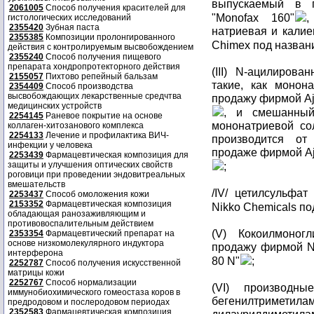
выпускаемый в 
2061005
Способ получения красителей для
"Monofax 160"
,
гистологических исследований
2355420
Зубная паста
натриевая и кали
2355385
Композиции пролонгированного
Chimex под названи
действия с контролируемым высвобождением
2355240
Способ получения пищевого
препарата хондропротекторного действия
(III) N-ацилиров
2155057
Пихтово репейный бальзам
такие, как монон
2354409
Способ производства
высвобождающих лекарственные средчтва
продажу фирмой Aji
медицинских устройств
, и смешанный 
2254145
Раневое покрытие на основе
мононатриевой со
коллаген-хитозанового комплекса
2254133
Лечение и профилактика ВИЧ-
производится от
инфекции у человека
продаже фирмой Aji
2253439
Фармацевтическая композиция для
защиты и улучшения оптических свойств
;
роговици при проведении эндовитреальных
вмешательств
/IV/ цетилсульфа
2253437
Способ омоложения кожи
2153352
Фармацевтическая композиция
Nikkо Chemicals по
обладающая ранозаживляющим и
противовоспалительным действием
(V) Кокоилмоног
2353354
Фармацевтический препарат на
основе низкомолекулярного индуктора
продажу фирмой Ni
интерферона
80 N"
;
2252787
Способ получения искусственной
матрицы кожи
2252767
Способ нормализации
(VI) производны
иммунобиохимического гомеостаза коров в
бегенилтриметила
предродовом и послеродовом периодах
2352583
Фармацевтическая композиция