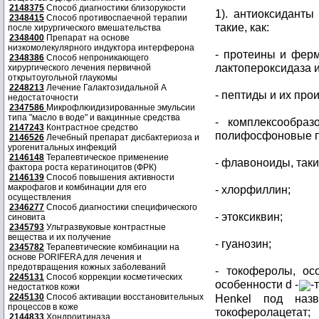
2148375
Способ диагностики близорукости
1). антиоксиданты
2348415
Способ противоспаечной терапии
такие, как:
после хирургического вмешательства
2348400
Препарат на основе
низкомолекулярного индуктора интерферона
- протеины и ферм
2348386
Способ непроникающего
лактопероксидаза 
хирургического лечения первичной
открытоугольной глаукомы
2248213
Лечение Галактозидальной А
- пептиды и их прои
недостаточности
2347586
Микрофлюидизированные эмульсии
типа "масло в воде" и вакцинные средства
- комплексообраз
2147243
Контрастное средство
полифосфоновые п
2146526
Лечебный препарат дисбактериоза и
урогенитальных инфекций
2146148
Терапевтическое применение
- флавоноиды, таки
фактора роста кератиноцитов (ФРК)
2146139
Способ повышения активности
макрофагов и комбинации для его
- хлорфиллин;
осуществления
2346277
Способ диагностики специфического
- этоксиквин;
синовита
2345793
Ультразвуковые контрастные
вещества и их получение
- гуанозин;
2345782
Терапевтические комбинации на
основе PORIFERA для лечения и
предотвращения кожных заболеваний
- токоферолы, о
2245131
Способ коррекции косметических
особенности d -
-
недостатков кожи
2245130
Способ активации восстановительных
Henkel под назв
процессов в коже
токоферолацетат;
2144833
Хондроитиназа