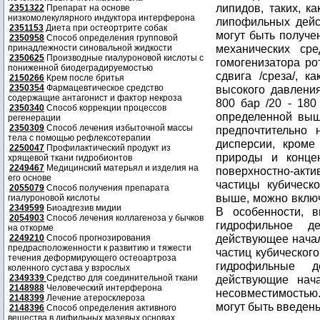
липидов, таких, к
2351322
Препарат на основе
низкомолекулярного индуктора интерферона
липофильных дейс
2351153
Диета при остеортрите собак
могут быть получ
2350958
Способ определения групповой
механических сре
принадлежности синовальной жидкости
2350625
Производные гиалуроновой кислоты с
гомогенизатора ро
пониженной биодеградируемостью
сдвига /среза/, к
2150266
Крем после бритья
2350354
Фармацевтическое средство
высокого давлени
содержащие антагонист и фактор некроза
800 бар /20 - 180
2350340
Способ коррекции процессов
определенной выше
регенерации
2350309
Способ лечения избыточной массы
предпочтительно 
тела с помощью рефлексотерапии
дисперсии, кроме
2250047
Профилактический продукт из
природы и концен
хрящевой ткани гидробионтов
2249467
Медицинский матерьял и изделия на
поверхностно-акт
его основе
частицы кубическо
2055079
Способ получения препарата
выше, можно включ
гиалуроновой кислоты
2349599
Биоадгезив мидии
В особенности, 
2054903
Способ лечения коллагеноза у бычков
гидрофильное д
на откорме
действующее начал
2249210
Способ прогнозирования
предрасположенности к развитию и тяжести
частиц кубическог
течения деформирующего остеоартроза
гидрофильные 
коленного сустава у взрослых
2349339
Средство для соединительной ткани
действующие нач
2148988
Человеческий интерферона
несовместимостью.
2148399
Лечение атеросклероза
могут быть введен
2148396
Способ определения активного
вещества в дифильных мазевых основах