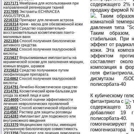
2217171
Мембрана для использования при
содержащего 2% п
направленной регенерации тканей
продажу фирмой Nik
2317095
Экстракты ECHINACEA
. Таким образо
ANGUSTIFOLIA
2216332
Препарат для лечения астроза
комнатной темпер
2216314
Крем - маска для обезвоженной кожи
давления типа "So
2316333
Средство оздоровительно-
Таким образом,
восстановительных косметических панто-
магниевых ванн
стабильная. При 
2021304
Способ получения биологически
эффект от радикал
активного средства
2115662
Способ получения гиалуроновой
кожи. Эта композ
кислоты
эффектом проти
2315627
Впрыскиваемые имплантанты на
составляет окол
керамической основе для заполнения морщин,
кожных впадин, шрамов
композиция в фор
2315623
Средство получаемое путем
геля фитантриола
лиофилизации препарата
дисмутазы /SO
2114862
Способ получения гиалуроновой
кислоты
полисорбата-40
2314791
Лечебно-Косметическое средство
2314791
Косметический крем-бальзам для
К кубическому гел
ухода за кожей лица и шеи
2214600
Способ оценки эффективности
фитантриола с
-
лечения неврологических проявлений
содержащего 10
2114602
Способ косметической обработки
добавляют 19 г
2114587
Раствор для защиты роговицы
2214283
Имплантант для подкожного или
полисорбата-40
внутрикожного введения
гомогенизируют 
2313370
Медицинские протезы, имеющие
улучшенную биологическую совместимость
гомогенизатора т
2313356
Препарат для лечения демодекоза