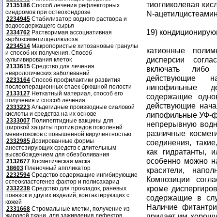
тиогликолевая кисл
2135186
Способ лечения рефлекторных
синдромов при остеохондрозе
N-ацетилцистеамин;
2234945
Стабилизатор водного раствора и
водосодержащего сырья
19) кондиционирующ
2334762
Растворимая ассоциативная
карбоксиметилцеллюлоза
2234514
Макропористые хитозановые гранулы
катионные поли
и способ их получения. Способ
дисперсии согла
культивирования клеток
2133615
Средство для лечения
включать либо 
неврологических заболеваний
действующие н
2233164
Способ профилактики развития
липофильные д
послеоперационных спаек брюшной полости
2133127
Неткатный материал, способ его
содержащие одно
получения и способ лечения
действующие начал
2333223
Альдегидные производные сиаловой
кислоты и средства на их основе
липофильные УФ-фи
2333007
Полипептидные вакцины для
непрерывную водн
широкой защиты против рядов поколений
различные космет
менингококов с повышенной вирулентностью
2332985
Дозированные формы
соединения, таки
анестезирующих средств с длительным
как гидратанты, 
высвобождением для обезболивания
особенно можно на
2132677
Косметическая маска
38603
Пленочный аппликатор
красители, напол
2232594
Средство содержащие ингибирующие
Композиции согла
остеокластогенез фактор и полисахарид
кроме диспергиров
2332238
Средство для прокладок, раневых
повязок и других изделий, контактирующих с
содержащие в слу
кожей
Наличие фитантри
2331668
Стромальные клетки, получение из
придает им хорош
жировой ткани, для заживления дефектов