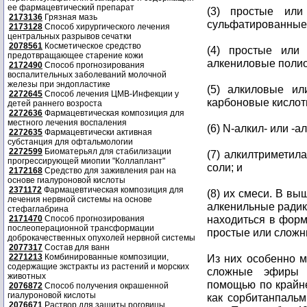
ее фармацевтический препарат
(3) простые ил
2173136
Грязная мазь
сульфатированные 
2173128
Способ хирургического лечения
центральных разрывов сечатки
2078561
Косметическое средство
(4) простые или
предотвращающее старение кожи
алкениловые поли
2172490
Способ прогнозирования
воспалительных заболеваний молочной
железы при эндопластике
(5) алкиловые ил
2272645
Способ лечения ЦМВ-Инфекции у
карбоновые кислоты
детей раннего возроста
2272636
Фармацевтическая композиция для
местного лечения воспаления
(6) N-алкил- или -а
2272635
Фармацевтически активная
субстанция для офтальмологии
2272599
Биоматерьял для стабилизации
(7) алкилтриметил
прогрессирующей миопии "Коллаплант"
соли; и
2172168
Средство для заживления ран на
основе гиалуроновой кислоты
2371172
Фармацевтическая композиция для
(8) их смеси. В в
лечения нервной системы на основе
алкенильные радик
стефаглабрина
находиться в форм
2171470
Способ прогнозирования
послеоперационной трансформации
простые или слож
доброкачественных опухолей нервной системы
2077317
Состав для ванн
2271213
Комбинированные композиции,
Из них особенно 
содержащие экстракты из растений и морских
сложные эфиры с
животных
помощью по крайне
2076872
Способ получения окрашенной
гиалуроновой кислоты
как сорбитанпальм
2076671
Раствор для защиты роговицы