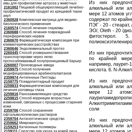
Из них предпочт
ивы для профилактики артроза у животных
2161002
Пищевой общеукрепляющий лечебно-
алкильный или ал
профилактический продукт из хрящевой ткани
мере 12 атомов уг
акул
содержат по крайне
2360928
Комплексная матрица для медико-
биологического применения
ПЭГ - 20 - стеарат
2160574
Способ лечения глаукомы
ЭО/, Oleth - 20 /д
2360688
Способ лечения повреждений
фитостерол. 
переферических нервов
2360670
Фармацевтическая композиция при
полиоксиэтилениро
климактерических расстройствах
2360646
Эндолюминальный протез
Из них предпочтит
2260445
Способ усовершенствования
транспортировки через легко
по крайней мере
прспосабливаемый полупроницаемый барьер
например, лаурет-1
2260007
Производные амида
кислота. 6. N-Алки
2359975
Способ получения
модифицированных арабиногалактанов
2359974
Антигенные Пептиды
Из них предпочт
2159775
Псевдопептидный продукт
2259833
Фармацевтическая композиция для
алкильный или ал
лечения роговицы глаза
мере 12 атомов
2259816
Ранозаживляющее средство
лауриламидопропил
2259815
Способ коррекции возрастных
изменений, связанных с процессами старения
Алкилтриметилам
кожи
соли
2359706
Способ сохранения
офтальмологических растворов
2359704
Антисептическое средство
Из них предпочт
2359662
Микрокапсулы
алкильный или ал
2159253
Катионные полимеры
мере 12 атомов уг
2159111
Средство для ухода за кожей лица