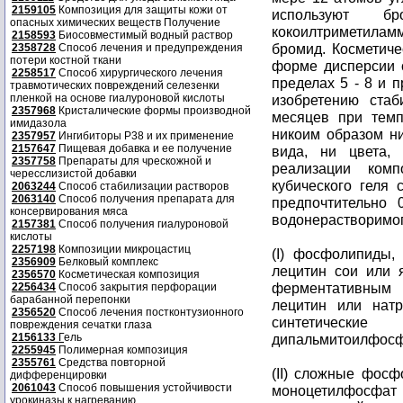
2159105
Композиция для защиты кожи от
используют 
опасных химических веществ Получение
кокоилтриметила
2158593
Биосовместимый водный раствор
бромид. Косметиче
2358728
Способ лечения и предупреждения
потери костной ткани
форме дисперсии 
2258517
Способ хирургического лечения
пределах 5 - 8 и п
травмотических повреждений селезенки
пленкой на основе гиалуроновой кислоты
изобретению стаб
2357968
Кристалические формы производной
месяцев при темп
имидазола
никоим образом ни
2357957
Ингибиторы P38 и их применение
2157647
Пищевая добавка и ее получение
вида, ни цвета,
2357758
Препараты для чрескожной и
реализации комп
чересслизистой добавки
кубического геля 
2063244
Способ стабилизации растворов
2063140
Способ получения препарата для
предпочтительно 
консервирования мяса
водонерастворимог
2157381
Способ получения гиалуроновой
кислоты
2257198
Композиции микроцастиц
(I) фосфолипиды,
2356909
Белковый комплекс
лецитин сои или 
2356570
Косметическая композиция
ферментативным 
2256434
Способ закрытия перфорации
барабанной перепонки
лецитин или нат
2356520
Способ лечения постконтузионного
синтетиче
повреждения сечатки глаза
2156133
Г
ель
дипальмитоилфосф
2255945
Полимерная композиция
2355761
Средства повторной
(II) сложные фосф
дифференцировки
2061043
Способ повышения устойчивости
моноцетилфосфа
урокиназы к нагреванию