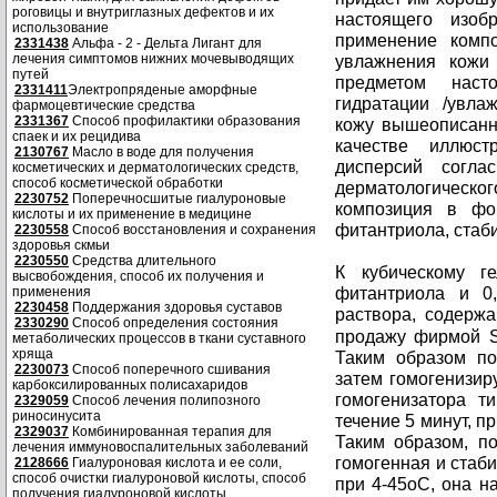
роговицы и внутриглазных дефектов и их
настоящего изобр
использование
применение компо
2331438
Альфа - 2 - Дельта Лигант для
лечения симптомов нижних мочевыводящих
увлажнения кожи 
путей
предметом наст
2331411
Электропряденые аморфные
гидратации /увла
фармоцевтические средства
2331367
Способ профилактики образования
кожу вышеописанн
спаек и их рецидива
качестве иллюс
2130767
Масло в воде для получения
дисперсий согла
косметических и дерматологических средств,
способ косметической обработки
дерматологическог
2230752
Поперечносшитые гиалуроновые
композиция в фо
кислоты и их применение в медицине
фитантриола, стаб
2230558
Способ восстановления и сохранения
здоровья скмьи
2230550
Средства длительного
К кубическому г
высвобождения, способ их получения и
фитантриола и 0
применения
2230458
Поддержания здоровья суставов
раствора, содерж
2330290
Способ определения состояния
продажу фирмой S
метаболических процессов в ткани суставного
хряща
Таким образом по
2230073
Способ поперечного сшивания
затем гомогенизир
карбоксилированных полисахаридов
гомогенизатора ти
2329059
Способ лечения полипозного
риносинусита
течение 5 минут, п
2329037
Комбинированная терапия для
Таким образом, п
лечения иммуновоспалительных заболеваний
гомогенная и стаби
2128666
Гиалуроновая кислота и ее соли,
способ очистки гиалуроновой кислоты, способ
при 4-45oC, она н
получения гиалуроновой кислоты.