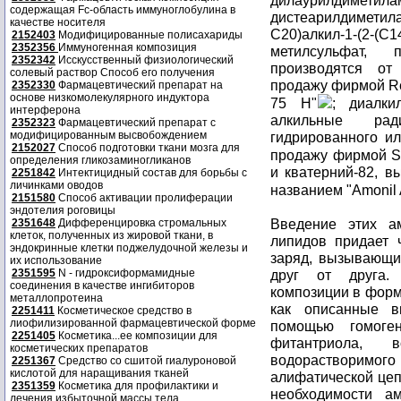
дилаурилдиметила
содержащая Fc-область иммуноглобулина в
дистеарилдиметила
качестве носителя
C20)алкил-1-(2-(
2152403
Модифицированные полисахариды
2352356
Иммуногенная композиция
метилсульфат, 
2352342
Исскусственный физиологический
производятся от
солевый раствор Способ его получения
продажу фирмой R
2352330
Фармацевтический препарат на
основе низкомолекулярного индуктора
75 H"
; диалкил
интерферона
алкильные рад
2352323
Фармацевтический препарат с
модифицированным высвобождением
гидрированного и
2152027
Способ подготовки ткани мозга для
продажу фирмой St
определения гликозаминогликанов
и кватерний-82, 
2251842
Интектицидный состав для борьбы с
личинками оводов
названием "Amonil
2151580
Способ активации пролиферации
эндотелия роговицы
Введение этих а
2351648
Дифференцировка стромальных
клеток, полученных из жировой ткани, в
липидов придает 
эндокринные клетки поджелудочной железы и
заряд, вызывающий
их использование
2351595
N - гидроксиформамидные
друг от друга. 
соединения в качестве ингибиторов
композиции в форме
металлопротеина
как описанные в
2251411
Косметическое средство в
лиофилизированной фармацевтической форме
помощью гомоген
2251405
Косметика...ее композиции для
фитантриола,
косметических препаратов
водорастворимо
2251367
Средство со сшитой гиалуроновой
кислотой для наращивания тканей
алифатической цепь
2351359
Косметика для профилактики и
необходимости а
лечения избыточной массы тела