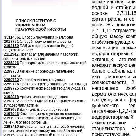
косметическая ил
водной и стабильн
основе 3,7,11,15
фитантриола и ее
СПИСОК ПАТЕНТОВ С
кожи. Эта компози
УПОМИНАНИЕМ
ГИАЛУРОНОВОЙ КИСЛОТЫ
3,7,11,15-тетраме
общую массу комп
95114061
Способ получения гиалурона
стабилизирующе
2017751
Способ получения гиалурона
2192150
БАД для профилактики йодной
композиции, прич
недостаточности
водорастворимых 
2112542
Препарат для лечения патологий
соединительных тканей
активных агент
2225206
Препарат для лечения рака молочной
алифатическую цеп
железы
более стабильна, 
2299733
Лечение опорно-двигательного
аппарата
или липофильны
2299732
Способ лечения глаукомы
совместимости. 2
2299726
Противоинфекционная губная помада
настоящего изо
2299725
Косметическое средство для ухода за
кожей
дерматологическая
2198878
Ароматическое соединение
находящаяся в фор
2198702
Способ подготовки трофических язв к
кубического ге
аутодермапластике
2198653
Вагинальные суппозитории
гексадекан-1,2,
2197946
Композиция для ухода за волосами
водорастворим
2197923
Фармацевтическая композиция для
алифатической
лечения отеков роговицы
2298410
Биотрансплантант и способ лечения
стабилизатора. 
ревматических и аутоиммунных заболеваний
присутствующие 
2197501
Фотоотверженный гель на основе