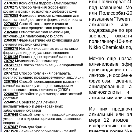
или Полисорбат-4
2370281
Конъюгаты гидроксиалкилкрахмал
под названием "Mo
2370275
Способ лечения (коррекции)
косметических и возрастных дефектов кожи
или Полисорбат-2
2370258
Фармацевтическая композиция для
названием "Tween 
парентальной доставки в форме лиофилизата
2270023
Способ экстракции и очистки
алкиловые или 
протеогликана хрящего типа (варианты)
содержащие по кр
2369408
Гемостатическая композиция,
звеньев, оксиэ
включающая гиалуроновую кислоту
2369387
Фармацевтическая композиция для
полиглицер-10-ил
лечения нервной системы
Nikko Chemicals по
2369379
Нетаблитированные жевательные
формы для индивидуального введения
2169136
Производное коричной кислоты
Можно еще назва
70792
Медицинский аппликатор
алкениловые эфир
20741717
Способ стабилизации аскорбиновой
происходящие от г
кислоты
2074712
Способ получения препарата,
лактозы, и особен
препятствующего преждевременной эякуляции
фруктозы, децил
2367954
Способ прогнозирования развития
кожной патологии у женщин с синдромом
ацилированные 
склерополикистозных яичников (СПКЯ)
аминокислоты и
2268075
Устройство для электрокинетической
алкильным или алк
доставки
2268052
Средство для лечения
воспалительных и дегенеративных
Из них предпочт
заболеваний суставов
алкильный или ал
2167649
Способ получения твердой дисперсии
умеренного водорастворимого лекарственного
мере 12 атомов 
вещества
изобретению по
2167647
Гель для бритья
качестве солей N-
2073520
Лечение урологических инфекций