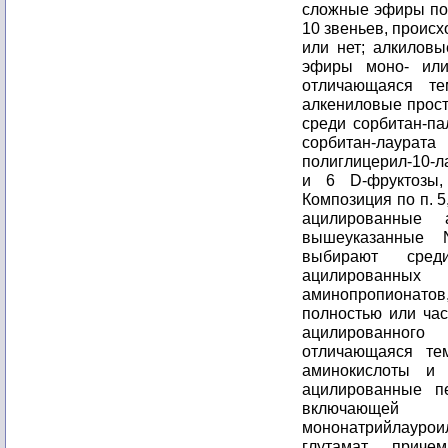
сложные эфиры по
10 звеньев, проис
или нет; алкилов
эфиры моно- или
отличающаяся т
алкениловые прос
среди сорбитан-па
сорбитан-лаура
полиглицерил-10-л
и 6 D-фруктозы,
Композиция по п. 
ацилированные
вышеуказанные 
выбирают сред
ацилированн
аминопропионат
полностью или час
ацилированного
отличающаяся те
аминокислоты и
ацилированные п
включающей 
мононатрийлауро
глутамат, прич