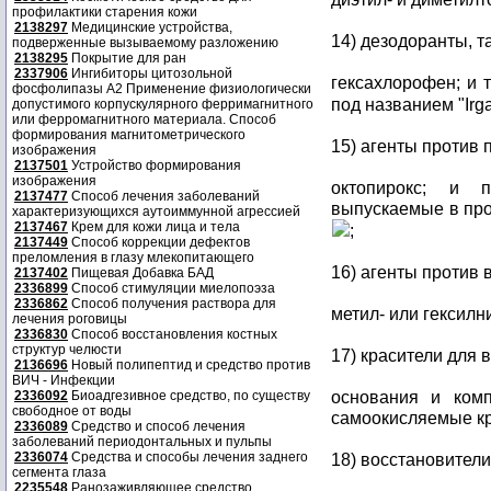
профилактики старения кожи
2138297
Медицинские устройства,
14) дезодоранты, та
подверженные вызываемому разложению
2138295
Покрытие для ран
2337906
Ингибиторы цитозольной
гексахлорофен; и 
фосфолипазы А2 Применение физиологически
под названием "Irg
допустимого корпускулярного ферримагнитного
или ферромагнитного материала. Способ
формирования магнитометрического
15) агенты против п
изображения
2137501
Устройство формирования
изображения
октопирокс; и п
2137477
Способ лечения заболеваний
выпускаемые в про
характеризующихся аутоиммунной агрессией
2137467
Крем для кожи лица и тела
;
2137449
Способ коррекции дефектов
преломления в глазу млекопитающего
16) агенты против 
2137402
Пищевая Добавка БАД
2336899
Способ стимуляции миелопоэза
2336862
Способ получения раствора для
метил- или гексилн
лечения роговицы
2336830
Способ восстановления костных
структур челюсти
17) красители для в
2136696
Новый полипептид и средство против
ВИЧ - Инфекции
основания и комп
2336092
Биоадгезивное средство, по существу
свободное от воды
самоокисляемые кр
2336089
Средство и способ лечения
заболеваний периодонтальных и пульпы
2336074
Средства и способы лечения заднего
18) восстановители
сегмента глаза
2235548
Ранозаживляющее средство