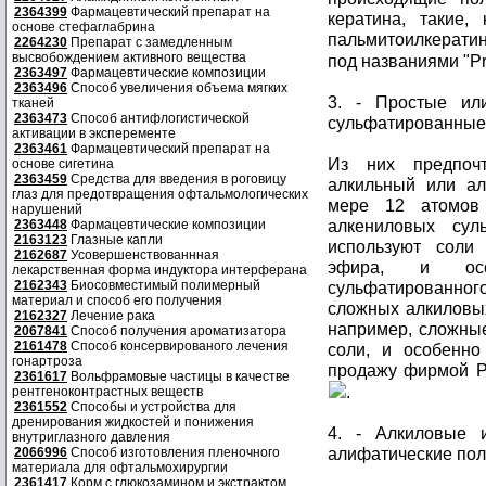
2364399
Фармацевтический препарат на
кератина, такие,
основе стефаглабрина
пальмитоилкерати
2264230
Препарат с замедленным
высвобождением активного вещества
под названиями "Pr
2363497
Фармацевтические композиции
2363496
Способ увеличения объема мягких
3. - Простые ил
тканей
2363473
Способ антифлогистической
сульфатированные 
активации в эксперементе
2363461
Фармацевтический препарат на
Из них предпочт
основе сигетина
2363459
Средства для введения в роговицу
алкильный или ал
глаз для предотвращения офтальмологических
мере 12 атомов
нарушений
алкениловых сул
2363448
Фармацевтические композиции
2163123
Глазные капли
используют соли 
2162687
Усовершенствованнная
эфира, и осо
лекарственная форма индуктора интерферана
2162343
Биосовместимый полимерный
сульфатированного
материал и способ его получения
сложных алкиловы
2162327
Лечение рака
например, сложные
2067841
Способ получения ароматизатора
2161478
Способ консервированого лечения
соли, и особенно
гонартроза
продажу фирмой Р
2361617
Вольфрамовые частицы в качестве
.
рентгеноконтрастных веществ
2361552
Способы и устройства для
дренирования жидкостей и понижения
4. - Алкиловые 
внутриглазного давления
алифатические по
2066996
Способ изготовления пленочного
материала для офтальмохирургии
2361417
Корм с глюкозамином и экстрактом