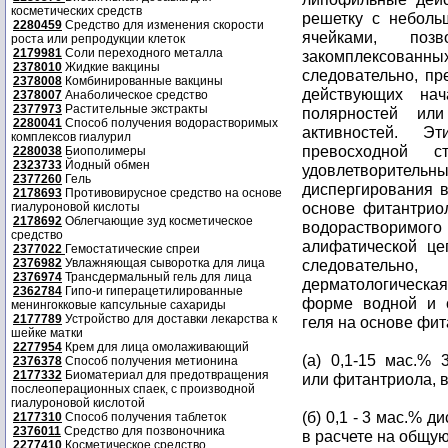
косметических средств
решетку с небол
2280459
Средство для изменения скорости
ячейками, позв
роста или репродукции клеток
2179981
Соли переходного металла
закомплексованн
2378010
Жидкие вакцины
следовательно, пр
2378008
Комбинированные вакцины
действующих на
2378007
Анаболическое средство
2377973
Растительные экстракты
полярностей или
2280041
Способ получения водорастворимых
активностей. Э
комплексов гиалурил
превосходной 
2280038
Биополимеры
2323733
Йодный обмен
удовлетворител
2377260
Гель
диспергирования в
2178693
Противовирусное средство на основе
основе фитантрио
гиалуроновой кислоты
2178692
Облегчающие зуд косметическое
водорастворимо
средство
алифатической це
2377022
Гемостатические спреи
2376982
Увлажняющая сыворотка для лица
следовательн
2376974
Трансдермальный гель для лица
дерматологическая
2362784
Гипо-и гиперацетилированные
форме водной и с
менингокковые капсульные сахариды
2177789
Устройство для доставки лекарства к
геля на основе фи
шейке матки
2277954
Крем для лица омолаживающий
(a) 0,1-15 мас.% 3
2376378
Способ получения метионина
2177332
Биоматериал для предотвращения
или фитантриола, в
послеоперационных спаек, с производной
гиалуроновой кислотой
(б) 0,1 - 3 мас.% 
2177310
Способ получения таблеток
2376011
Средство для позвоночника
в расчете на общу
2277410
Косметическое средство