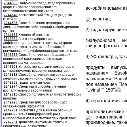
2344809
Получение твердых дозированных
форм с использованием сшитого
аскорбилпальмитат
нетермопластичного носителя
2244540
Косметический гель для ухода за
- каротин;
кожей лица
2244536
Способ лечения дегенеративно-
дистрофических заболеваний тазобедренного
2) гидратирующие и
сустава
2344167
Хмелевый экстракт
2143884
Агент регулирования
гиалуроновая 
дифференциации клеток кожи, культурная
глицерофосфат; гли
среда для клеток или тканей и способ
регулирования дифференциации клеток кожи
2343932
Способ получения обладающих
3) УФ-фильтры, таки
пониженной растворимостью в воде
пленночных материалов
2343903
Устройство доставки лекарств для
продукты, выпу
контролируемого введения препаратов
названием "Eusol
2048817
Способ получения материала для
названиями "Parsol
лечения ожогов и гнойно - некронических ран
2048803
Гидратантный крем
под названием "Me
2242974
Средства и способы лечения
"Uvinul T 150"
;
воспалительных заболнваний
2142816
Способ получения антигерпетической
вакцины
4) кератолитические
2342923
Средство для обработки рук с
увлажняющим эффектом
2142781
Косметика для макияжа ресниц и
протеолитические 
бровей и агент ингирирующий рост
- химотрипсин
микроорганизмов в косметических средствах
производные, такие
2242251
Трансплантируемые стенты с
биоактивными покрытиями