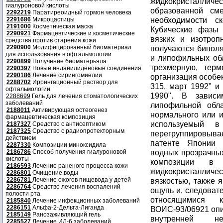
жидкокристаллич
гиалуроновой кислоты
образованной с
2292219
Паратиреоидный гормон человека
необходимости с
2291686
Микроцастицы
2191000
Косметическая маска
Кубические фазы
2290921
Фармацевтические и косметические
вязких и изотроп
средства против старения кожи
2290900
Модифицированный биоматериал
получаются бипол
для использования в офтальмологии
и липофильных обл
2290899
Получение биоматерьяла
трехмерную, терм
2290397
Новые инданилиденовые соединения
2290186
Лечение сирингомиелии
организация особен
2288702
Иррингационный раствор для
315, март 1992" и 
офтальмологии
1990". В завис
2288699
Гель для лечения стоматологических
заболеваний
липофильной обла
2188011
Активирующая остеогенез
нормального или и
фармацевтическая композиция
используемый в
2187327
Средство с антисептиком
2187325
Средство с радиопротекторным
перегруппировыв
действием
патенте Японии 
2287330
Композиции миноксидила
водных прозрачных
2186786
Способ получения гиалуроновой
кислоты
композиции в
2186593
Лечение раненого процесса кожи
жидкокристалличе
2286801
Очищение воды
2286781
Лечение ожогов пищевода у детей
вязкостью, также 
2286764
Средство лечения воспалений
ощупь и, следоват
полости рта
относящимися 
2185840
Лечение инфекционных заболеваний
2286151
Альфа-2-Дельта-Лиганда
ВОИС-93/06921 опи
2185149
Ранозаживляющий гель
внутренней 
2285527
Лечение ИЛ-6 заболеваний