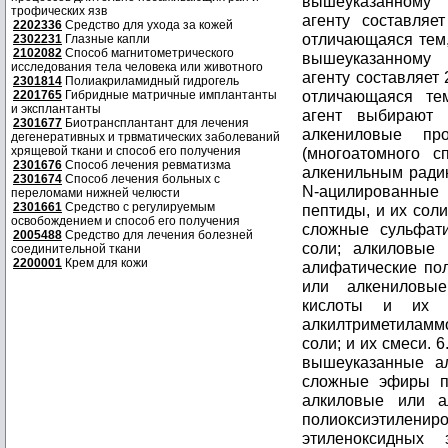
вышеуказанному
трофических язв
агенту составляе
2202336
Средство для ухода за кожей
отличающаяся тем,
2302231
Глазные капли
2102082
Способ магнитометрического
вышеуказанному
исследования тела человека или животного
агенту составляет 
2301814
Полиакриламидный гидрогель
отличающаяся те
2201765
Гибридные матричные имплантанты
и эксплантанты
агент выбирают
2301677
Биотрансплантант для лечения
алкениловые п
дегенеративных и трвматических заболеваний
хрящевой ткани и способ его получения
(многоатомного с
2301676
Способ лечения ревматизма
алкенильным ради
2301674
Способ лечения больных с
N-ацилированные
переломами нижней челюсти
2301661
Средство с регулируемым
пептиды, и их сол
освобождением и способ его получения
сложные сульфат
2005488
Средство для лечения болезней
соли; алкиловые
соединительной ткани
2200001
Крем для кожи
алифатические по
или алкениловые
кислоты и их с
алкилтриметилам
соли; и их смеси. 
вышеуказанные а
сложные эфиры п
алкиловые или а
полиоксиэтилени
этиленоксидных