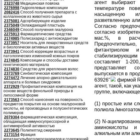
агент выбирают 
2323748
Медицинская повязка
температуре пове
2276998
Гидрогелевые композиции
2082416
Способ получения препарата с
насыщенную и
коллагенном из животного сырья
разветвленную али
2375081
Адсорбирующее изделие
2375049
Охлаждающий пластырь
Согласно предпоч
2346049
Способ получения гиалурона
согласно изобрете
2275913
Фармацевтические средства
мас.%, в расч
2174985
Полисахарид с антиоксидантом
2373957
Носитель для лекарственных средств
Предпочтитель
и биологически активных веществ
фитантриолом 
2373941
Способ коррекции возрастных и
стабилизирующим
патологических изменений кожных покров
2174845
Композиции и способы доставки
составляет 1-20
генетического материала
представляет с
2174830
Средство для укрепления волос
выпускается в прод
2373769
Синбиотическая композиция
2274472
Лечение апорно-двигательного
63926"
фирмой R
аппарата и болевых синдромов
агент, такой, как 
2372929
Профилактическая композиция на
основе веществ фенольной природы в
группе, включающе
липосомной форме
2173563
Способ нанесения на поверхность
(1) простые или 
предметов покрытия на основе гиалуроновой
кислоты, её производных и полусинтетических
полиола /многоатом
полимеров
2079304
фармацевтическая композиция,
(2) N-ацилирован
обладающая иммуносупрессорной и
антимикробной активностью
аминокислоты и
2273645
Полипептид ожирения
алкильным или алк
2173154
Фракция
кератансульфатолигосахаридов и содержащий