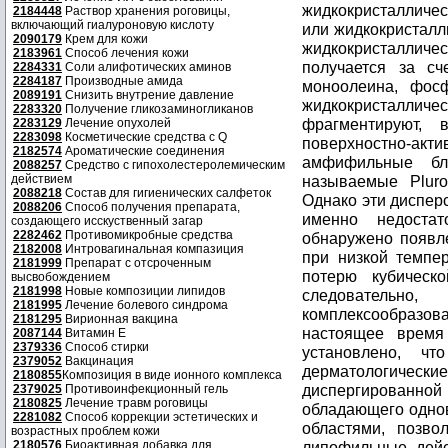
жидкокристалличе
2184448
Раствор хранения роговицы,
включающий гиалуроновую кислоту
или жидкокристалл
2090179
Крем для кожи
жидкокристаллич
2183961
Способ лечения кожи
получается за с
2284331
Соли алифотических аминов
2284187
Производные амида
моноолеина, фос
2089191
Снизить внутрение давление
жидкокристаллич
2283320
Получение гликозаминогликанов
фрагментируют, 
2283129
Лечение опухолей
2283098
Косметические средства с Q
поверхностно-ак
2182574
Ароматические соединения
амфифильные бл
2088257
Средство с гипохолестеролемическим
действием
называемые Pluro
2088218
Состав для гигиенических салфеток
Однако эти диспер
2088206
Способ получения препарата,
именно недоста
создающего исскуственный загар
2282462
Противомикробные средства
обнаружено появле
2182008
Интровагинальная компазиция
при низкой темпер
2181999
Препарат с отсроченным
потерю кубическ
высвобождением
2181998
Новые композиции липидов
следователь
2181995
Лечение болевого синдрома
комплексообразов
2181295
Вирионная вакцина
настоящее время
2087144
Витамин Е
2379336
Способ стирки
установлено, ч
2379052
Вакцинация
дерматологически
2180855
Композиция в виде ионного комплекса
диспергированн
2379025
Противоинфекционный гель
2180825
Лечение травм роговицы
обладающего одно
2281082
Способ коррекции эстетических и
областями, позв
возрастных проблем кожи
2180576
Биоактивная добавка для
липофильные дейс