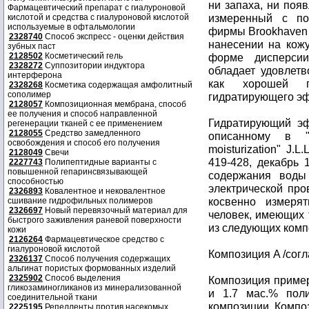
ни запаха, ни поя
Фармацевтический препарат с гиалуроновой
измеренный с по
кислотой и средства с гиалуроновой кислотой
используемые в офтальмологии
фирмы Brookhaven I
2328740
Способ экспресс - оценки действия
нанесении на кожу
зубных паст
2128502
Косметический гель
форме дисперси
2328272
Суппозитории индуктора
обладает удовлетв
интерферона
как хорошей ги
2328268
Косметика содержащая амфолитный
сополимер
гидратирующего э
2128057
Композиционная мембрана, способ
ее получения и способ направленной
Гидратирующий эф
регенерации тканей с ее применением
2128055
Средство замедленного
описанному в "
освобождения и способ его получения
moisturization" J.
2128049
Свечи
419-428, декабрь 
2227743
Полипептидные варианты с
повышенной гепаринсвязывающей
содержания воды
способностью
электрической про
2326893
Ковалентное и нековалентное
косвенно измеря
сшивание гидрофильных полимеров
2326697
Новый перевязочный материал для
человек, имеющих 
быстрого заживления раневой поверхности
из следующих компо
кожи
2126264
Фармацевтическое средство с
гиалуроновой кислотой
Композиция A /согл
2326137
Способ получения содержащих
альгинат пористых формованных изделий
2325902
Способ выделения
Композиция пример
гликозаминогликанов из минерализованной
и 1.7 мас.% пол
соединительной ткани
композиции. Композ
2225195
Репелленты против насекомых