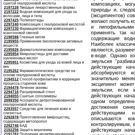
сшитой гиалуроновой кислоты
композициях, мо
2197228
Твердые лекарственные формы
природы и, следов
2197222
Водная компазиция для ухода за
(эксципиентов) со
волосами, лица и тела
2297425
Полипептиды
желают получить 
2297240
Композиция с гиалуроновой кислотой
и липофильными
2297230
Фармацевтическая компазиция с
применять так н
ксантоновой смолой
2196588
Глазные капли
содержащие вод
2195955
Применение биологически активных
Наиболее классич
веществ
являются, разумеет
2195926
Дерматологические композиции
2295954
Микрочастицы для доставки
в-воде. Однако х
нуклеиновых кислот
эмульсия "разбив
2295951
Косметика для ухода за кожей лица и
действующие нач
век
2195262
Фармакологическое средство на
абсорбируются к
основе гиалуроновой кислоты
значительно меня
2194512
Способ профилактики и коррекции
процесса старения кожи
эксципиент может
2194478
Лечение экземы
эмульсии, если 
2294716
Расширяемый стент
действующих нача
2194055
Сшитые сополимеры
2099350
Ассоциаты депротонированной
одном определен
гиалуроновой кислоты
достижения сине
2293557
Средство для лечения кожи и
действующими 
слизистых
2292878
Приготовление микроцастиц,
описываются ко
содержащих метопропол
контролируемым, 
2292746
БАД
действующих нача
2192256
Защита кишечника
2191782
Получение модифицированной