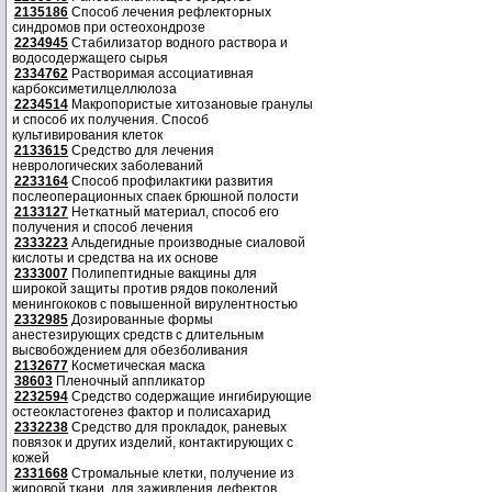
2135186
Способ лечения рефлекторных
синдромов при остеохондрозе
2234945
Стабилизатор водного раствора и
водосодержащего сырья
2334762
Растворимая ассоциативная
карбоксиметилцеллюлоза
2234514
Макропористые хитозановые гранулы
и способ их получения. Способ
культивирования клеток
2133615
Средство для лечения
неврологических заболеваний
2233164
Способ профилактики развития
послеоперационных спаек брюшной полости
2133127
Неткатный материал, способ его
получения и способ лечения
2333223
Альдегидные производные сиаловой
кислоты и средства на их основе
2333007
Полипептидные вакцины для
широкой защиты против рядов поколений
менингококов с повышенной вирулентностью
2332985
Дозированные формы
анестезирующих средств с длительным
высвобождением для обезболивания
2132677
Косметическая маска
38603
Пленочный аппликатор
2232594
Средство содержащие ингибирующие
остеокластогенез фактор и полисахарид
2332238
Средство для прокладок, раневых
повязок и других изделий, контактирующих с
кожей
2331668
Стромальные клетки, получение из
жировой ткани, для заживления дефектов