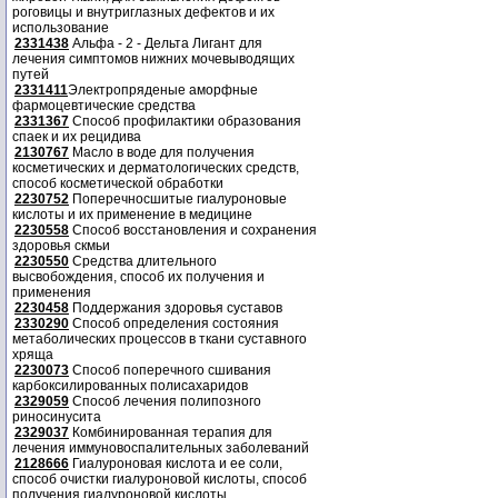
роговицы и внутриглазных дефектов и их
использование
2331438
Альфа - 2 - Дельта Лигант для
лечения симптомов нижних мочевыводящих
путей
2331411
Электропряденые аморфные
фармоцевтические средства
2331367
Способ профилактики образования
спаек и их рецидива
2130767
Масло в воде для получения
косметических и дерматологических средств,
способ косметической обработки
2230752
Поперечносшитые гиалуроновые
кислоты и их применение в медицине
2230558
Способ восстановления и сохранения
здоровья скмьи
2230550
Средства длительного
высвобождения, способ их получения и
применения
2230458
Поддержания здоровья суставов
2330290
Способ определения состояния
метаболических процессов в ткани суставного
хряща
2230073
Способ поперечного сшивания
карбоксилированных полисахаридов
2329059
Способ лечения полипозного
риносинусита
2329037
Комбинированная терапия для
лечения иммуновоспалительных заболеваний
2128666
Гиалуроновая кислота и ее соли,
способ очистки гиалуроновой кислоты, способ
получения гиалуроновой кислоты.