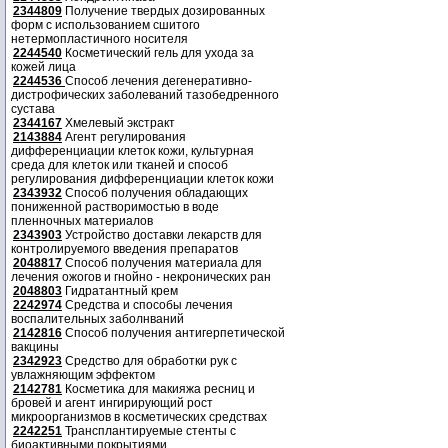
2344809
Получение твердых дозированных
форм с использованием сшитого
нетермопластичного носителя
2244540
Косметический гель для ухода за
кожей лица
2244536
Способ лечения дегенеративно-
дистрофических заболеваний тазобедренного
сустава
2344167
Хмелевый экстракт
2143884
Агент регулирования
дифференциации клеток кожи, культурная
среда для клеток или тканей и способ
регулирования дифференциации клеток кожи
2343932
Способ получения обладающих
пониженной растворимостью в воде
пленночных материалов
2343903
Устройство доставки лекарств для
контролируемого введения препаратов
2048817
Способ получения материала для
лечения ожогов и гнойно - некронических ран
2048803
Гидратантный крем
2242974
Средства и способы лечения
воспалительных заболнваний
2142816
Способ получения антигерпетической
вакцины
2342923
Средство для обработки рук с
увлажняющим эффектом
2142781
Косметика для макияжа ресниц и
бровей и агент ингирирующий рост
микроорганизмов в косметических средствах
2242251
Трансплантируемые стенты с
биоактивными покрытиями