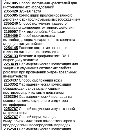
2061005
Способ получения красителей для
гистологических исследований
2355420
Зубная паста
2355385
Композиции пролонгированного
действия с контролируемым высвобождением
2355240
Способ получения пищевого
препарата хондропротекторного действия
2155057
Пихтово репейный бальзам
2354409
Способ производства
высвобождающих лекарственные средчтва
медицинских устройств
2254145
Раневое покрытие на основе
коллаген-хитозанового комплекса
2254133
Лечение и профилактика ВИЧ-
инфекции у человека
2253439
Фармацевтическая композиция для
защиты и улучшения оптических свойств
роговици при проведении эндовитреальных
вмешательств
2253437
Способ омоложения кожи
2153352
Фармацевтическая композиция
обладающая ранозаживляющим и
противовоспалительным действием
2353354
Фармацевтический препарат на
основе низкомолекулярного индуктора
интерферона
2252787
Способ получения искусственной
матрицы кожи
2252767
Способ нормализации
иммунобиохимического гомеостаза коров в
предродовом и послеродовом периодах
2352583
Фармацевтическая композиция