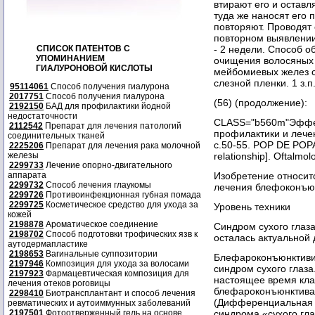
втирают его и оставл
туда же наносят его 
повторяют. Проводят 
повторном выявлении
СПИСОК ПАТЕНТОВ С
- 2 недели. Способ о
УПОМИНАНИЕМ
очищения волосяных 
ГИАЛУРОНОВОЙ КИСЛОТЫ
мейбомиевых желез 
слезной пленки. 1 з.п
95114061
Способ получения гиалурона
2017751
Способ получения гиалурона
(56) (продолжение):
2192150
БАД для профилактики йодной
недостаточности
CLASS="b560m"Эффек
2112542
Препарат для лечения патологий
профилактики и лече
соединительных тканей
с.50-55. POP DE POPA D
2225206
Препарат для лечения рака молочной
железы
relationship]. Oftalmol
2299733
Лечение опорно-двигательного
аппарата
Изобретение относит
2299732
Способ лечения глаукомы
лечения блефоконъюн
2299726
Противоинфекционная губная помада
2299725
Косметическое средство для ухода за
Уровень техники
кожей
2198878
Ароматическое соединение
Синдром сухого глаза
2198702
Способ подготовки трофических язв к
осталась актуальной 
аутодермапластике
2198653
Вагинальные суппозитории
Блефароконъюнктивит
2197946
Композиция для ухода за волосами
синдром сухого глаза
2197923
Фармацевтическая композиция для
настоящее время кл
лечения отеков роговицы
блефароконъюнктива
2298410
Биотрансплантант и способ лечения
(Дифференциальная 
ревматических и аутоиммунных заболеваний
2197501
Фотоотверженный гель на основе
синдрома «сухого гла