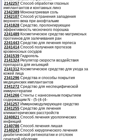
2142257
Способ обработки глазных
имплантантов и контакных линз
2342389
Мононатриевая соль
2342107
Способ устранения западения
верхнего века при анофтальме
2141828
Средство, пролонгирующее
эффективность чесночного порошка
2241489
Косметическое средство матриксных
протеинов для залечивания ран
2241443
Средство для лечения герпеса
2241414
Способ получения протезов
кровеносных сосудов
2341539
Гидрогель
2141324
Регулятор скорости воздействия
препарата для инъекций
2141312
Косметическое средство для ухода за
кожей лица
2341296
Средства и способы покрытия
медицинских имплантантов
2341272
Средство для неспецифической
иммунотерапии
2341266
Стенты с нанесенным покрытием
содержащим N - (5-(4-(4-
2341257
Иммуномодулирующее средство
2341255
Средство для лечения
климактерических расстройств
2240821
Способ лечения урологических
инфекций
2140786
Способ лечения лишая
2140243
Способ хирургического лечения
диабетической ретинопатии и отслоек
сечатной оболочки