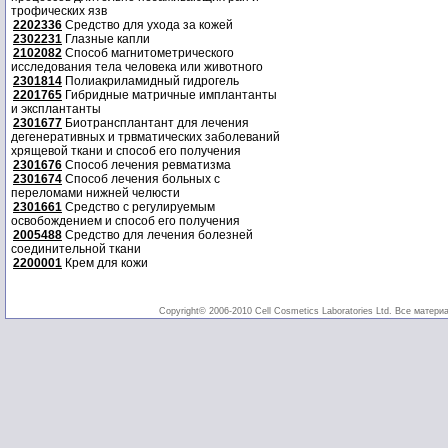
трофических язв
2202336
Средство для ухода за кожей
2302231
Глазные капли
2102082
Способ магнитометрического
исследования тела человека или животного
2301814
Полиакриламидный гидрогель
2201765
Гибридные матричные имплантанты
и эксплантанты
2301677
Биотрансплантант для лечения
дегенеративных и трвматических заболеваний
хрящевой ткани и способ его получения
2301676
Способ лечения ревматизма
2301674
Способ лечения больных с
переломами нижней челюсти
2301661
Средство с регулируемым
освобождением и способ его получения
2005488
Средство для лечения болезней
соединительной ткани
2200001
Крем для кожи
Copyright© 2006-2010 Cell Cosmetics Laboratories Ltd. Все матери