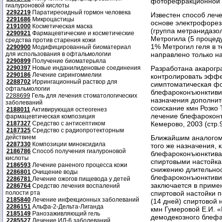
фоторефракционной хи
гиалуроновой кислоты
2292219
Паратиреоидный гормон человека
Известен способ леч
2291686
Микроцастицы
основе электрофорез
2191000
Косметическая маска
(группа метранидазол
2290921
Фармацевтические и косметические
Метрогила (5 процеду
средства против старения кожи
1% Метрогил геля в т
2290900
Модифицированный биоматериал
для использования в офтальмологии
направлено только н
2290899
Получение биоматерьяла
2290397
Новые инданилиденовые соединения
Разработана акарогр
2290186
Лечение сирингомиелии
контролировать эффе
2288702
Иррингационный раствор для
симптоматическая фо
офтальмологии
блефароконъюнктивит
2288699
Гель для лечения стоматологических
назначения дополнит
заболеваний
соискание кмн Розко 
2188011
Активирующая остеогенез
лечение блефароконъ
фармацевтическая композиция
2187327
Средство с антисептиком
Кемерово, 2003 (стр.9
2187325
Средство с радиопротекторным
действием
Ближайшим аналогом 
2287330
Композиции миноксидила
того же назначения, 
2186786
Способ получения гиалуроновой
блефароконъюнктива
кислоты
спиртовыми настойка
2186593
Лечение раненого процесса кожи
снижению длительнос
2286801
Очищение воды
блефароконъюнктивит
2286781
Лечение ожогов пищевода у детей
заключается в примен
2286764
Средство лечения воспалений
полости рта
спиртовой настойки п
2185840
Лечение инфекционных заболеваний
(14 дней) спиртовой 
2286151
Альфа-2-Дельта-Лиганда
кмн Гумеровой Е.И. 
2185149
Ранозаживляющий гель
демодекозного блефа
2285527
Лечение ИЛ-6 заболеваний