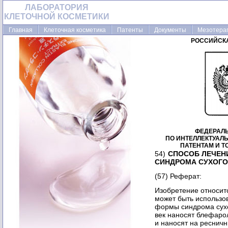
ЛАБОРАТОРИЯ
КЛЕТОЧНОЙ КОСМЕТИКИ
Главная
Клеточная косметика
Патенты
Документы
Мезотера
РОССИЙСК
ФЕДЕРАЛ
ПО ИНТЕЛЛЕКТУАЛ
ПАТЕНТАМ И 
54)
СПОСОБ ЛЕЧЕ
СИНДРОМА СУХОГО
(57) Реферат:
Изобретение относит
может быть использо
формы синдрома сухо
век наносят блефарол
и наносят на ресничн