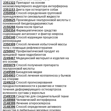
2351322
Препарат на основе
низкомолекулярного индуктора интерферона
2351153
Диета при остеортрите собак
2350958
Способ определения групповой
принадлежности синовальной жидкости
2350625
Производные гиалуроновой кислоты с
пониженной биодеградируемостью
2150266
Крем после бритья
2350354
Фармацевтическое средство
содержащие антагонист и фактор некроза
2350340
Способ коррекции процессов
регенерации
2350309
Способ лечения избыточной массы
тела с помощью рефлексотерапии
2250047
Профилактический продукт из
хрящевой ткани гидробионтов
2249467
Медицинский матерьял и изделия на
его основе
2055079
Способ получения препарата
гиалуроновой кислоты
2349599
Биоадгезив мидии
2054903
Способ лечения коллагеноза у бычков
на откорме
2249210
Способ прогнозирования
предрасположенности к развитию и тяжести
течения деформирующего остеоартроза
коленного сустава у взрослых
2349339
Средство для соединительной ткани
2148988
Человеческий интерферона
2148399
Лечение атеросклероза
2148396
Способ определения активного
вещества в дифильных мазевых основах