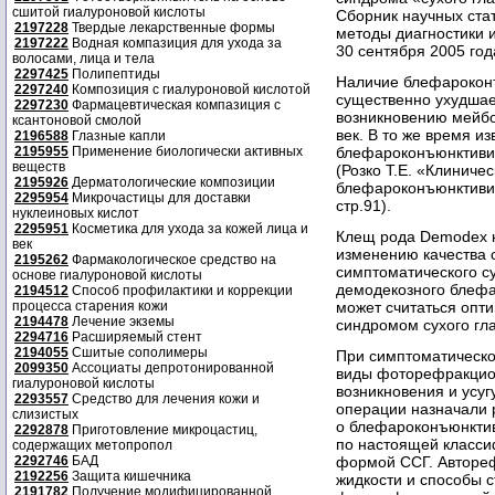
сшитой гиалуроновой кислоты
Сборник научных ст
2197228
Твердые лекарственные формы
методы диагностики и
2197222
Водная компазиция для ухода за
30 сентября 2005 года
волосами, лица и тела
2297425
Полипептиды
Наличие блефароконъ
2297240
Композиция с гиалуроновой кислотой
существенно ухудшает
2297230
Фармацевтическая компазиция с
возникновению мейбо
ксантоновой смолой
век. В то же время из
2196588
Глазные капли
2195955
Применение биологически активных
блефароконъюнктивит
веществ
(Розко Т.Е. «Клиниче
2195926
Дерматологические композиции
блефароконъюнктивит
2295954
Микрочастицы для доставки
стр.91).
нуклеиновых кислот
2295951
Косметика для ухода за кожей лица и
Клещ рода Demodex н
век
изменению качества 
2195262
Фармакологическое средство на
симптоматического с
основе гиалуроновой кислоты
демодекозного блефа
2194512
Способ профилактики и коррекции
процесса старения кожи
может считаться опти
2194478
Лечение экземы
синдромом сухого гл
2294716
Расширяемый стент
2194055
Сшитые сополимеры
При симптоматическ
2099350
Ассоциаты депротонированной
виды фоторефракцио
гиалуроновой кислоты
возникновения и усу
2293557
Средство для лечения кожи и
операции назначали 
слизистых
о блефароконъюнктив
2292878
Приготовление микроцастиц,
по настоящей класс
содержащих метопропол
2292746
БАД
формой ССГ. Автореф
2192256
Защита кишечника
жидкости и способы с
2191782
Получение модифицированной