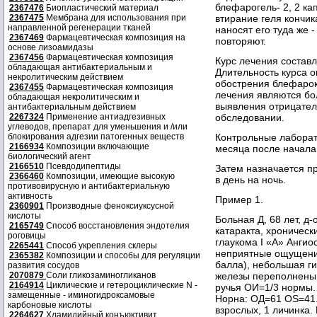
блефарогель- 2, 2 ка
2367476
Биопластический материал
2367475
Мембрана для использования при
втирание геля кончи
направленной регенерации тканей
наносят его туда же 
2367469
Фармацевтическая композиция на
повторяют.
основе лизоамидазы
2367456
Фармацевтическая композиция
Курс лечения состав
обладающая антибактериальным и
Длительность курса 
некролитическим действием
обострения блефаро
2367455
Фармацевтическая композиция
лечения являются бол
обладающая некролитическим и
выявления отрицате
антибактериальным действием
2267324
Применение антиадгезивных
обследовании.
углеводов, препарат для уменьшения и /или
блокирования адгезии патогенных веществ
Контрольные лаборат
2166934
Композиции включающие
месяца после начала
биологический агент
2166510
Псевдодипептиды
Затем назначается п
2366460
Композиции, имеющие высокую
в день на ночь.
противовирусную и антибактериальную
активность
Пример 1.
2360901
Производные феноксиуксусной
кислоты
Больная Д, 68 лет, д
2165749
Способ восстановления эндотелия
катаракта, хроническ
роговицы
глаукома I «А» Ангио
2265441
Способ укрепления склеры
неприятные ощущения 
2365382
Композиции и способы для регуляции
балла), небольшая г
развития сосудов
2070879
Соли гликозаминогликанов
железы переполнены 
2164914
Циклические и гетероциклические N -
ручья ОИ=1/3 нормы.
замещенные - иминогидроксамовые
Норна: ОД=61 OS=41.
карбоновые кислоты
взрослых, 1 личинка.
2264627
Хламидийный конъюктивит