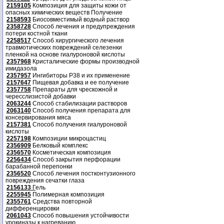
2159105
Композиция для защиты кожи от
опасных химических веществ Получение
2158593
Биосовместимый водный раствор
2358728
Способ лечения и предупреждения
потери костной ткани
2258517
Способ хирургического лечения
травмотических повреждений селезенки
пленкой на основе гиалуроновой кислоты
2357968
Кристалические формы производной
имидазола
2357957
Ингибиторы P38 и их применение
2157647
Пищевая добавка и ее получение
2357758
Препараты для чрескожной и
чересслизистой добавки
2063244
Способ стабилизации растворов
2063140
Способ получения препарата для
консервирования мяса
2157381
Способ получения гиалуроновой
кислоты
2257198
Композиции микроцастиц
2356909
Белковый комплекс
2356570
Косметическая композиция
2256434
Способ закрытия перфорации
барабанной перепонки
2356520
Способ лечения постконтузионного
повреждения сечатки глаза
2156133
Г
ель
2255945
Полимерная композиция
2355761
Средства повторной
дифференцировки
2061043
Способ повышения устойчивости
урокиназы к нагреванию