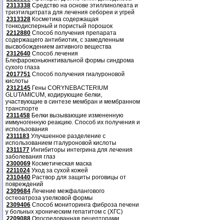
2313338
Средство на основе этиллинолеата и
триэтилцитрата для лечения себореи и угрей
2313328
Косметика содержащая
тонкодисперный и пористый порошок
2212880
Способ получения препарата
содержащего антибиотик, с замедленным
высвобождением активного вещества
2312640
Способ лечения
Блефароконьюнктивальной формы синдрома
сухого глаза
2017751
Способ получения гиалуроновой
кислоты
2312145
Гены CORYNEBACTERIUM
GLUTAMICUM, кодирующие белки,
участвующие в синтезе мембран и мембранном
транспорте
2311458
Белки вызывающие измененную
иммуногенную реакцию. Способ их получения и
использования
2311183
Улучшенное разделение с
использованием гталуроновой кислоты
2311177
Ингибиторы интегрина для лечения
заболевания глаз
2300069
Косметическая маска
2211024
Уход за сухой кожей
2310440
Раствор для защиты роговицы от
повреждений
2309684
Лечение межфалангового
остеоатроза узелковой формы
2309406
Способ мониторинга фиброза печени
у больных хроническим гепатитом с (ХГС)
2209088
Опосредованная рецепторами