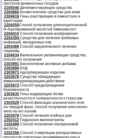
протезов кровеносных сосудов
2105540
Депигментирующее средство
2304960
Косметическое средство для кожи
2304616
Гены участвующие в гомеостазе и
адаптации
2204550
Способ получения длинноцепочечной
N-Ацилированной кислотой Аминокислот
2204415
Способ получения изображения
2204394
Средство для лечения грибковых
инфекций, желудочных язв
2204366
Способ хирургического лечения
глаукомы
2104034
Вагинальное увлажняющие средство,
способ его получения
2303991
Биологически активная добавка
2303990
БАД
2303973
Адсорбирующее изделие
2203676
Средство обладающее
иммунокорригирующим действием
2203672
Способ предупреждения
беременности
2303635
Гены кодирующие белки
резистентности и толерантности к стрессам
2303529
Способ фиксации альгинатного геля
на твердой фазе, способ получения клеточного
чипа на его основе
2203078
Способ лечения гнойных ран
2302412
Гидразоно-малонитрилы
2102400
Способ получения гиалуроновой
кислоты
2202356
Способ стимуляции репаративных
процессов длительно незаживающих ран и