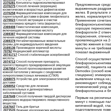
2370281
Конъюгаты гидроксиалкилкрахмал
Предложенные средст
2370275
Способ лечения (коррекции)
выраженным раздраж
косметических и возрастных дефектов кожи
желез. В результате 
2370258
Фармацевтическая композиция для
желез, нормализуетс
парентальной доставки в форме лиофилизата
2270023
Способ экстракции и очистки
Применение сочетани
протеогликана хрящего типа (варианты)
блефароконъюнктивал
2369408
Гемостатическая композиция,
хорошую переносимос
включающая гиалуроновую кислоту
блефарогеля-2 отмеч
2369387
Фармацевтическая композиция для
покраснения, отечност
лечения нервной системы
проявляющаяся на 2-
2369379
Нетаблитированные жевательные
чувство жжения в гла
формы для индивидуального введения
2169136
Производное коричной кислоты
минуты и не требова
70792
Медицинский аппликатор
показал выраженный 
20741717
Способ стабилизации аскорбиновой
кислоты
Способ осуществляет
2074712
Способ получения препарата,
блефароконъюнктива
препятствующего преждевременной эякуляции
лампой), пациента н
2367954
Способ прогнозирования развития
Demodex (соскоб кожи
кожной патологии у женщин с синдромом
глицерине) эпимиров
склерополикистозных яичников (СПКЯ)
выявлении клеща на 
2268075
Устройство для электрокинетической
доставки
рекомендуют соблюда
2268052
Средство для лечения
гигиенический уход з
воспалительных и дегенеративных
блефаролосьона и бл
заболеваний суставов
2167649
Способ получения твердой дисперсии
Первым на ресничные
умеренного водорастворимого лекарственного
минут с помощью пал
вещества
кипяченой водой, гл
2167647
Гель для бритья
подготовленную пове
2073520
Лечение урологических инфекций