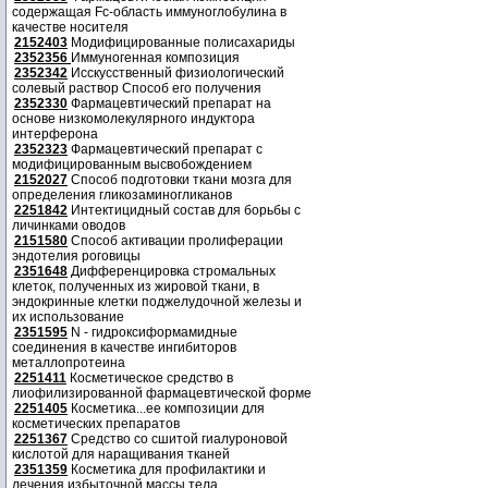
содержащая Fc-область иммуноглобулина в
качестве носителя
2152403
Модифицированные полисахариды
2352356
Иммуногенная композиция
2352342
Исскусственный физиологический
солевый раствор Способ его получения
2352330
Фармацевтический препарат на
основе низкомолекулярного индуктора
интерферона
2352323
Фармацевтический препарат с
модифицированным высвобождением
2152027
Способ подготовки ткани мозга для
определения гликозаминогликанов
2251842
Интектицидный состав для борьбы с
личинками оводов
2151580
Способ активации пролиферации
эндотелия роговицы
2351648
Дифференцировка стромальных
клеток, полученных из жировой ткани, в
эндокринные клетки поджелудочной железы и
их использование
2351595
N - гидроксиформамидные
соединения в качестве ингибиторов
металлопротеина
2251411
Косметическое средство в
лиофилизированной фармацевтической форме
2251405
Косметика...ее композиции для
косметических препаратов
2251367
Средство со сшитой гиалуроновой
кислотой для наращивания тканей
2351359
Косметика для профилактики и
лечения избыточной массы тела