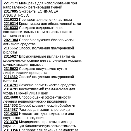
2217171
Мембрана для использования при
направленной регенерации тканей
2317095
Экстракты ECHINACEA
ANGUSTIFOLIA
2216332
Препарат для лечения астроза
2216314
Крем - маска для обезвоженной кожи
2316333
Средство оздоровительно-
восстановительных косметических панто-
магниевых ванн
2021304
Способ получения биологически
активного средства
2115662
Способ получения гиалуроновой
кислоты
2315627
Впрыскиваемые имплантанты на
керамической основе для заполнения морщин,
кожных впадин, шрамов
2315623
Средство получаемое путем
лиофилизации препарата
2114862
Способ получения гиалуроновой
кислоты
2314791
Лечебно-Косметическое средство
2314791
Косметический крем-бальзам для
ухода за кожей лица и шеи
2214600
Способ оценки эффективности
лечения неврологических проявлений
2114602
Способ косметической обработки
2114587
Раствор для защиты роговицы
2214283
Имплантант для подкожного или
внутрикожного введения
2313370
Медицинские протезы, имеющие
улучшенную биологическую совместимость
2313356
Препарат для лечения демодекоза