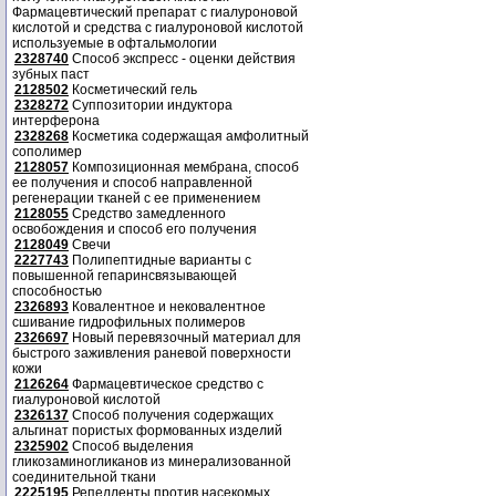
Фармацевтический препарат с гиалуроновой
кислотой и средства с гиалуроновой кислотой
используемые в офтальмологии
2328740
Способ экспресс - оценки действия
зубных паст
2128502
Косметический гель
2328272
Суппозитории индуктора
интерферона
2328268
Косметика содержащая амфолитный
сополимер
2128057
Композиционная мембрана, способ
ее получения и способ направленной
регенерации тканей с ее применением
2128055
Средство замедленного
освобождения и способ его получения
2128049
Свечи
2227743
Полипептидные варианты с
повышенной гепаринсвязывающей
способностью
2326893
Ковалентное и нековалентное
сшивание гидрофильных полимеров
2326697
Новый перевязочный материал для
быстрого заживления раневой поверхности
кожи
2126264
Фармацевтическое средство с
гиалуроновой кислотой
2326137
Способ получения содержащих
альгинат пористых формованных изделий
2325902
Способ выделения
гликозаминогликанов из минерализованной
соединительной ткани
2225195
Репелленты против насекомых