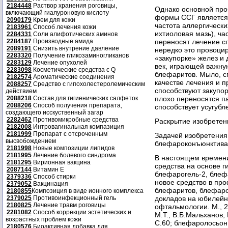
2184448
Раствор хранения роговицы,
Однако основной пр
включающий гиалуроновую кислоту
формы ССГ является 
2090179
Крем для кожи
частота аллергически
2183961
Способ лечения кожи
ихтиоловая мазь), ча
2284331
Соли алифотических аминов
2284187
Производные амида
переносят лечение с
2089191
Снизить внутрение давление
нередко это провоцир
2283320
Получение гликозаминогликанов
«закупорке» желез и
2283129
Лечение опухолей
век, играющей важну
2283098
Косметические средства с Q
блефаритов. Мыло, с
2182574
Ароматические соединения
качестве лечения и 
2088257
Средство с гипохолестеролемическим
способствуют закупор
действием
2088218
Состав для гигиенических салфеток
плохо переносятся п
2088206
Способ получения препарата,
способствует усугубл
создающего исскуственный загар
2282462
Противомикробные средства
Раскрытие изобретен
2182008
Интровагинальная компазиция
2181999
Препарат с отсроченным
Задачей изобретения
высвобождением
блефароконъюнктива
2181998
Новые композиции липидов
2181995
Лечение болевого синдрома
В настоящем времени
2181295
Вирионная вакцина
средства на основе г
2087144
Витамин Е
блефарогель-2, блеф
2379336
Способ стирки
новое средство в пр
2379052
Вакцинация
блефаритов, блефарок
2180855
Композиция в виде ионного комплекса
2379025
Противоинфекционный гель
докладов на юбилей
2180825
Лечение травм роговицы
офтальмологии. М., 2
2281082
Способ коррекции эстетических и
М.Т., В.Б.Мальханов, 
возрастных проблем кожи
С.60; блефаролосьон
2180576
Биоактивная добавка для