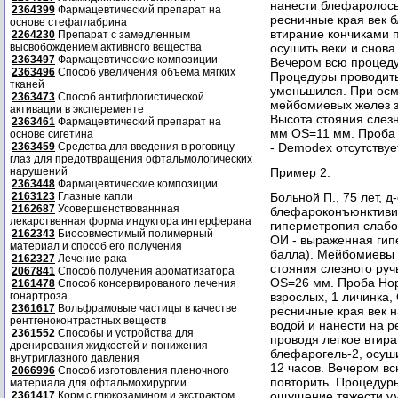
нанести блефаролосьо
2364399
Фармацевтический препарат на
ресничные края век б
основе стефаглабрина
втирание кончиками п
2264230
Препарат с замедленным
высвобождением активного вещества
осушить веки и снова 
2363497
Фармацевтические композиции
Вечером всю процеду
2363496
Способ увеличения объема мягких
Процедуры проводить
тканей
уменьшился. При осмо
2363473
Способ антифлогистической
мейбомиевых желез зн
активации в эксперементе
Высота стояния слез
2363461
Фармацевтический препарат на
мм OS=11 мм. Проба 
основе сигетина
2363459
Средства для введения в роговицу
- Demodex отсутствуе
глаз для предотвращения офтальмологических
нарушений
Пример 2.
2363448
Фармацевтические композиции
2163123
Глазные капли
Больной П., 75 лет, 
2162687
Усовершенствованнная
блефароконъюнктивит
лекарственная форма индуктора интерферана
гиперметропия слабо
2162343
Биосовместимый полимерный
ОИ - выраженная гипе
материал и способ его получения
балла). Мейбомиевы 
2162327
Лечение рака
стояния слезного ру
2067841
Способ получения ароматизатора
OS=26 мм. Проба Нор
2161478
Способ консервированого лечения
гонартроза
взрослых, 1 личинка,
2361617
Вольфрамовые частицы в качестве
ресничные края век н
рентгеноконтрастных веществ
водой и нанести на р
2361552
Способы и устройства для
проводя легкое втира
дренирования жидкостей и понижения
блефарогель-2, осуши
внутриглазного давления
12 часов. Вечером вс
2066996
Способ изготовления пленочного
повторить. Процедур
материала для офтальмохирургии
2361417
Корм с глюкозамином и экстрактом
ощущение тяжести ум