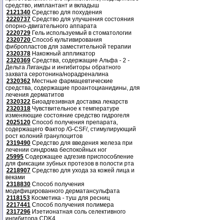
средство, имплантант и вкладыш
2121340
Средство для похудения
2220737
Средство для улучшения состояния
опорно-двигательного аппарата
2220729
Гель используемый в стоматологии
2320720
Способ культивирования
фибропластов для заместительной терапии
2320378
Накожный аппликатор
2320369
Средства, содержащие Альфа - 2 -
Дельта Лиганды и ингибиторы обратного
захвата серотонина/норадреналина
2320362
Местные фармацевтические
средства, содержащие проантоцианидины, для
лечения дерматитов
2320322
Биоадгезивная доставка лекарств
2320318
Чувствительное к температуре
изменяющие состояние средство гидрогеля
2025120
Способ получения препарата,
содержащего Фактор /G-CSF/, стимулирующий
рост колоний гранулоцитов
2319490
Средство для введения железа при
лечении синдрома беспокойных ног
25995
Содержащее адгезив приспособление
для фиксации зубных протезов в полости рта
2218907
Средство для ухода за кожей лица и
веками
2318830
Способ получения
модифицированного дерматансульфата
2118153
Косметика - туш для ресниц
2217441
Способ получения полимера
2317296
Изетионатная соль селективного
ингибитора CDK4