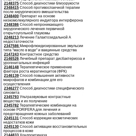
2148375
Способ диагностики близорукости
2348415
Способ противоспаечной терапии
после хирургического вмешательства
2348400
Препарат на основе
низкомолекулярного индуктора интерферона
2348386
Способ непроникающего
хирургического лечения первичной
открытоугольной глаукомы
2248213
Лечение Галактозидальной А
недостаточности
2347586
Микрофлюидизированные эмульсии
типа "масло в воде" и вакцинные средства
2147243
Контрастное средство
2146526
Лечебный препарат дисбактериоза и
урогенитальных инфекций
2146148
Терапевтическое применение
фактора роста кератиноцитов (ФРК)
2146139
Способ повышения активности
макрофагов и комбинации для его
осуществления
2346277
Способ диагностики специфического
синовита
2345793
Ультразвуковые контрастные
вещества и их получение
2345782
Терапевтические комбинации на
основе PORIFERA для лечения и
предотвращения кожных заболеваний
2245131
Способ коррекции косметических
недостатков кожи
2245130
Способ активации восстановительных
процессов в коже
2144833
Хондроитиназа