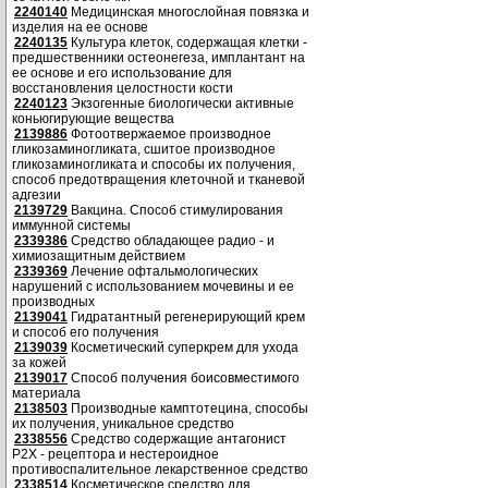
2240140
Медицинская многослойная повязка и
изделия на ее основе
2240135
Культура клеток, содержащая клетки -
предшественники остеонегеза, имплантант на
ее основе и его использование для
восстановления целостности кости
2240123
Экзогенные биологически активные
коньюгирующие вещества
2139886
Фотоотвержаемое производное
гликозаминогликата, сшитое производное
гликозаминогликата и способы их получения,
способ предотвращения клеточной и тканевой
адгезии
2139729
Вакцина. Способ стимулирования
иммунной системы
2339386
Средство обладающее радио - и
химиозащитным действием
2339369
Лечение офтальмологических
нарушений с использованием мочевины и ее
производных
2139041
Гидратантный регенерирующий крем
и способ его получения
2139039
Косметический суперкрем для ухода
за кожей
2139017
Способ получения боисовместимого
материала
2138503
Производные камптотецина, способы
их получения, уникальное средство
2338556
Средство содержащие антагонист
Р2Х - рецептора и нестероидное
противоспалительное лекарственное средство
2338514
Косметическое средство для