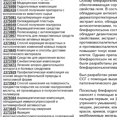
Основу блефарогелей
2323748
Медицинская повязка
обеспечивающая со
2276998
Гидрогелевые композиции
свойства геля. В сос
2082416
Способ получения препарата с
обладающие антисеп
коллагенном из животного сырья
дерматопротекторным
2375081
Адсорбирующее изделие
2375049
Охлаждающий пластырь
экстракт алоэ, обла
2346049
Способ получения гиалурона
антисептическими, т
2275913
Фармацевтические средства
блефаролосьона сост
2174985
Полисахарид с антиоксидантом
обладает дезинтокс
2373957
Носитель для лекарственных средств
свойствами; экстрак
и биологически активных веществ
противовоспалительн
2373941
Способ коррекции возрастных и
и противовоспалитель
патологических изменений кожных покров
2174845
Композиции и способы доставки
повышает тонус кожи
генетического материала
клеток. Однако препа
2174830
Средство для укрепления волос
блефаролосьон не исп
2373769
Синбиотическая композиция
были разработаны р
2274472
Лечение апорно-двигательного
блефароконъюнктива
аппарата и болевых синдромов
2372929
Профилактическая композиция на
Был разработан реж
основе веществ фенольной природы в
ССГ с помощью вышен
липосомной форме
патогенетического де
2173563
Способ нанесения на поверхность
предметов покрытия на основе гиалуроновой
Поскольку блефароло
кислоты, её производных и полусинтетических
полимеров
наносят с помощью в
2079304
фармацевтическая композиция,
пальцев первым, на 1
обладающая иммуносупрессорной и
утреннего умывания).
антимикробной активностью
чешуек, ресничек, ко
2273645
Полипептид ожирения
красок, кремов, отде
2173154
Фракция
мейбомиевые железы
кератансульфатолигосахаридов и содержащий