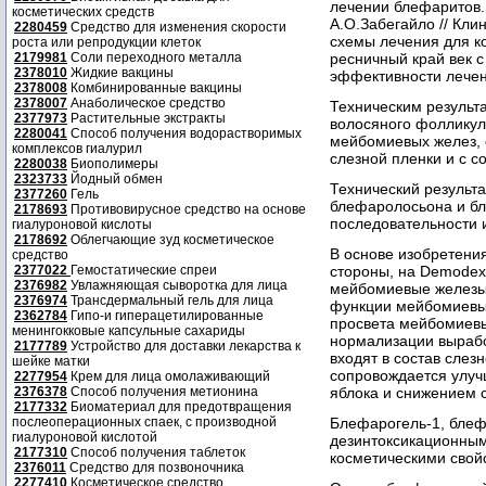
лечении блефаритов. 
косметических средств
А.О.Забегайло // Клин
2280459
Средство для изменения скорости
схемы лечения для к
роста или репродукции клеток
2179981
Соли переходного металла
ресничный край век 
2378010
Жидкие вакцины
эффективности лечен
2378008
Комбинированные вакцины
2378007
Анаболическое средство
Техническим результ
2377973
Растительные экстракты
волосяного фолликул
2280041
Способ получения водорастворимых
мейбомиевых желез, 
комплексов гиалурил
слезной пленки и с с
2280038
Биополимеры
2323733
Йодный обмен
Технический результа
2377260
Гель
блефаролосьона и бл
2178693
Противовирусное средство на основе
последовательности 
гиалуроновой кислоты
2178692
Облегчающие зуд косметическое
В основе изобретения
средство
2377022
Гемостатические спреи
стороны, на Demodex 
2376982
Увлажняющая сыворотка для лица
мейбомиевые железы,
2376974
Трансдермальный гель для лица
функции мейбомиевых
2362784
Гипо-и гиперацетилированные
просвета мейбомиевых
менингокковые капсульные сахариды
нормализации выраб
2177789
Устройство для доставки лекарства к
входят в состав слез
шейке матки
сопровождается улуч
2277954
Крем для лица омолаживающий
2376378
Способ получения метионина
яблока и снижением 
2177332
Биоматериал для предотвращения
послеоперационных спаек, с производной
Блефарогель-1, блеф
гиалуроновой кислотой
дезинтоксикационны
2177310
Способ получения таблеток
косметическими свой
2376011
Средство для позвоночника
2277410
Косметическое средство