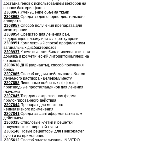
доставка генов с использованием векторов на
основе бактериофагов
2308967
Уменьшение объема ткани
2308962
Средство для опорно-дигательного
аппарата
2308957
Способ получения препарата для
мезотерапии
2308954
Средство для лечения ран,
содержащее плазму или сыворотку крови
2308951
Комплексный способ профилактики
вагинальных дисбактериозов
2308937
Косметическая биологически активная
добавка и косметический литофитокомплекс на
ее основе
2208638
ДНК (варианты), способ получения
белка
2207885
Способ подачи небольшого объема
лечебного раствора к целевому месту
2207858
Лишенные побочных эффектов
производные простагландинов для лечения
глаукомы
2207845
Твердая лекарственная форма
пролонгированного действия
2207844
Препарат для местного
неинвазивного применения
2207841
Средства с антиферментативным
действием
2306335
Стволовые клетки и решетки
полученные из жировой ткани
2306140
Новые рецепторы для Helicobacter
pylori и их применение
2205612
Способ эндотелизации IN VITRO