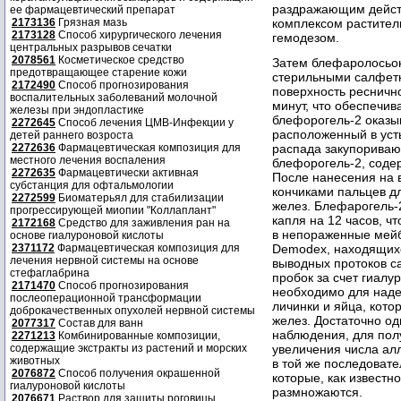
раздражающим дейст
ее фармацевтический препарат
2173136
Грязная мазь
комплексом растител
2173128
Способ хирургического лечения
гемодезом.
центральных разрывов сечатки
2078561
Косметическое средство
Затем блефаролосьон
предотвращающее старение кожи
стерильными салфет
2172490
Способ прогнозирования
поверхность реснично
воспалительных заболеваний молочной
минут, что обеспечив
железы при эндопластике
блефорогель-2 оказы
2272645
Способ лечения ЦМВ-Инфекции у
расположенный в уст
детей раннего возроста
2272636
Фармацевтическая композиция для
распада закупориваю
местного лечения воспаления
блефорогель-2, соде
2272635
Фармацевтически активная
После нанесения на в
субстанция для офтальмологии
кончиками пальцев д
2272599
Биоматерьял для стабилизации
желез. Блефарогель-2
прогрессирующей миопии "Коллаплант"
капля на 12 часов, ч
2172168
Средство для заживления ран на
в непораженные мейб
основе гиалуроновой кислоты
2371172
Фармацевтическая композиция для
Demodex, находящихс
лечения нервной системы на основе
выводных протоков с
стефаглабрина
пробок за счет гиалу
2171470
Способ прогнозирования
необходимо для наде
послеоперационной трансформации
личинки и яйца, кото
доброкачественных опухолей нервной системы
желез. Достаточно од
2077317
Состав для ванн
наблюдения, для пол
2271213
Комбинированные композиции,
содержащие экстракты из растений и морских
увеличения числа ал
животных
в той же последовате
2076872
Способ получения окрашенной
которые, как известн
гиалуроновой кислоты
размножаются.
2076671
Раствор для защиты роговицы