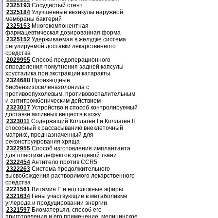
2325193
Сосудистый стент
2325184
Улучшенные везикулы наружной
мембраны бактерий
2325153
Многокомпонентная
фармацевтическая дозированная форма
2325152
Удерживаемая в желудке система
регулируемой доставки лекарственного
средства
2029955
Способ предоперационного
определения помутнения задней капсулы
хрусталика при экстракции катаракты
2324688
Производные
бисбензизоселеназолонила с
противоопухолевым, противовоспалительным
и антитромбоническим действием
2323017
Устройство и способ контролируемый
доставки активных веществ в кожу
2323011
Содержащий Коллаген I и Коллаген II
способный к рассасыванию внеклеточный
матрикс, предназначенный для
реконструирования хряща
2322955
Способ изготовления имплантанта
для пластики дефектов хрящевой ткани
2322454
Антитело против CCR5
2322263
Система продолжительного
высвобождения растворимого лекарственного
средства
2221561
Витамин Е и его сложные эфиры
2321634
Гены участвующие в метаболизме
углерода и продуцировании энергии
2321597
Биоматерьял, способ его
приготовления и его применение, медицинское