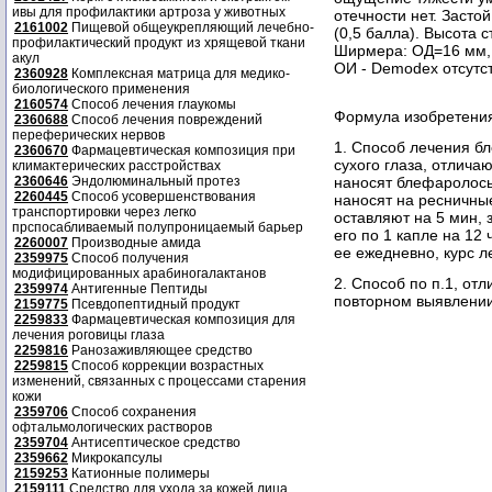
ивы для профилактики артроза у животных
отечности нет. Заст
2161002
Пищевой общеукрепляющий лечебно-
(0,5 балла). Высота 
профилактический продукт из хрящевой ткани
Ширмера: ОД=16 мм,
акул
ОИ - Demodex отсутст
2360928
Комплексная матрица для медико-
биологического применения
2160574
Способ лечения глаукомы
Формула изобретени
2360688
Способ лечения повреждений
переферических нервов
1. Способ лечения 
2360670
Фармацевтическая композиция при
сухого глаза, отлича
климактерических расстройствах
2360646
Эндолюминальный протез
наносят блефаролось
2260445
Способ усовершенствования
наносят на ресничные
транспортировки через легко
оставляют на 5 мин, 
прспосабливаемый полупроницаемый барьер
его по 1 капле на 12
2260007
Производные амида
ее ежедневно, курс л
2359975
Способ получения
модифицированных арабиногалактанов
2. Способ по п.1, от
2359974
Антигенные Пептиды
повторном выявлении
2159775
Псевдопептидный продукт
2259833
Фармацевтическая композиция для
лечения роговицы глаза
2259816
Ранозаживляющее средство
2259815
Способ коррекции возрастных
изменений, связанных с процессами старения
кожи
2359706
Способ сохранения
офтальмологических растворов
2359704
Антисептическое средство
2359662
Микрокапсулы
2159253
Катионные полимеры
2159111
Средство для ухода за кожей лица