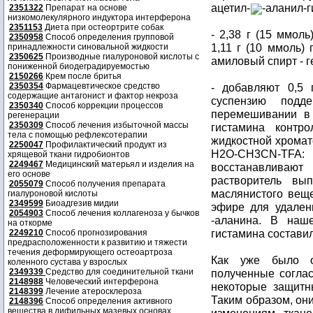
ацетил-
-аланил-
2351322
Препарат на основе
низкомолекулярного индуктора интерферона
2351153
Диета при остеортрите собак
- 2,38 г (15 ммол
2350958
Способ определения групповой
1,11 г (10 ммоль)
принадлежности синовальной жидкости
2350625
Производные гиалуроновой кислоты с
амиловый спирт - ге
пониженной биодеградируемостью
2150266
Крем после бритья
2350354
Фармацевтическое средство
- добавляют 0,5
содержащие антагонист и фактор некроза
суспензию подд
2350340
Способ коррекции процессов
перемешивании в 
регенерации
2350309
Способ лечения избыточной массы
гистамина контр
тела с помощью рефлексотерапии
жидкостной хромат
2250047
Профилактический продукт из
H2O-CH3CN-TFA
хрящевой ткани гидробионтов
2249467
Медицинский матерьял и изделия на
восстанавливаю
его основе
растворитель вы
2055079
Способ получения препарата
маслянистого веще
гиалуроновой кислоты
2349599
Биоадгезив мидии
эфире для удален
2054903
Способ лечения коллагеноза у бычков
-аланина. В наш
на откорме
гистамина составил
2249210
Способ прогнозирования
предрасположенности к развитию и тяжести
течения деформирующего остеоартроза
Как уже было от
коленного сустава у взрослых
2349339
Средство для соединительной ткани
полученные соглас
2148988
Человеческий интерферона
некоторые защитн
2148399
Лечение атеросклероза
Таким образом, он
2148396
Способ определения активного
вещества в дифильных мазевых основах