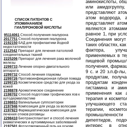
аминокислоты, общ
или амидогруппу
представляют ато
атом водорода, 
СПИСОК ПАТЕНТОВ С
представляет ато
УПОМИНАНИЕМ
ГИАЛУРОНОВОЙ КИСЛОТЫ
являются атомами
равное 1, при усл
95114061
Способ получения гиалурона
Соединения могут
2017751
Способ получения гиалурона
2192150
БАД для профилактики йодной
таких областях, ка
недостаточности
фактора, улуч
2112542
Препарат для лечения патологий
соединительных тканей
применяемых в тер
2225206
Препарат для лечения рака молочной
пищевой промышл
железы
получения, фармац
2299733
Лечение опорно-двигательного
аппарата
9 с. и 20 з.п.ф-лы,
2299732
Способ лечения глаукомы
продуктам, получ
2299726
Противоинфекционная губная помада
продуктам конде
2299725
Косметическое средство для ухода за
кожей
гистамина и ами
2198878
Ароматическое соединение
применения как а
2198702
Способ подготовки трофических язв к
терапия и косметол
аутодермапластике
2198653
Вагинальные суппозитории
улучшающего ста
2197946
Композиция для ухода за волосами
терапии, космет
2197923
Фармацевтическая композиция для
промышленности (
лечения отеков роговицы
2298410
Биотрансплантант и способ лечения
дипептидов, по
ревматических и аутоиммунных заболеваний
интерес в отно
2197501
Фотоотверженный гель на основе