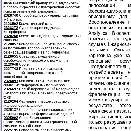
Фармацевтический препарат с гиалуроновой
липосомной м
кислотой и средства с гиалуроновой кислотой
фосфатидилхолина
используемые в офтальмологии
2328740
Способ экспресс - оценки действия
описанному для 
зубных паст
Восстановление г
2128502
Косметический гель
остаточных гидроп
2328272
Суппозитории индуктора
интерферона
Analytical Biochem
2328268
Косметика содержащая амфолитный
отметить, что с
сополимер
случаев L-карнози
2128057
Композиционная мембрана, способ
ее получения и способ направленной
гистамин. Однак
регенерации тканей с ее применением
карнозина уже на
2128055
Средство замедленного
успешные резу
освобождения и способ его получения
2128049
Свечи
Псевдодипептиды,
2227743
Полипептидные варианты с
воздействовать н
повышенной гепаринсвязывающей
способностью
проявляя свой "а
2326893
Ковалентное и нековалентное
видели, окисление
сшивание гидрофильных полимеров
ведет к их разр
2326697
Новый перевязочный материал для
быстрого заживления раневой поверхности
фрагментации т
кожи
межмолекулярны
2126264
Фармацевтическое средство с
результате это
гиалуроновой кислотой
2326137
Способ получения содержащих
комплексы назван
альгинат пористых формованных изделий
жирных кислот, и
2325902
Способ выделения
только разрушает э
гликозаминогликанов из минерализованной
соединительной ткани
образования поп
2225195
Репелленты против насекомых