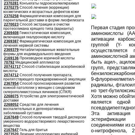
2370281
Конъюгаты гидроксиалкилкрахмал
2370275
Способ лечения (коррекции)
косметических и возрастных дефектов кожи
2370258
Фармацевтическая композиция для
парентальной доставки в форме лиофилизата
2270023
Способ экстракции и очистки
Первая стадия про
протеогликана хрящего типа (варианты)
аминокислоты (A
2369408
Гемостатическая композиция,
включающая гиалуроновую кислоту
активации карбок
2369387
Фармацевтическая композиция для
группой (Y- кон
лечения нервной системы
2369379
Нетаблитированные жевательные
осуществляется
формы для индивидуального введения
аминокислотной ами
2169136
Производное коричной кислоты
быть ацил-, ацило
70792
Медицинский аппликатор
20741717
Способ стабилизации аскорбиновой
групп, представл
кислоты
бензилоксикарбони
2074712
Способ получения препарата,
9-флуоренилмети
препятствующего преждевременной эякуляции
2367954
Способ прогнозирования развития
радикалы, фталоил
кожной патологии у женщин с синдромом
но трет-бутилокси
склерополикистозных яичников (СПКЯ)
Хотя можно обойтис
2268075
Устройство для электрокинетической
доставки
является одной 
2268052
Средство для лечения
псевдодипептидног
воспалительных и дегенеративных
Эта активация 
заболеваний суставов
2167649
Способ получения твердой дисперсии
эстерификации
умеренного водорастворимого лекарственного
соединениями из с
вещества
2167647
Гель для бритья
o-нитрофенола, 2
2073520
Лечение урологических инфекций