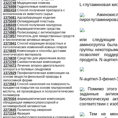
2323748
Медицинская повязка
L-глутаминовая ки
2276998
Гидрогелевые композиции
2082416
Способ получения препарата с
коллагенном из животного сырья
. Аминокис
2375081
Адсорбирующее изделие
пироглутаминирова
2375049
Охлаждающий пластырь
2346049
Способ получения гиалурона
2275913
Фармацевтические средства
,
2174985
Полисахарид с антиоксидантом
2373957
Носитель для лекарственных средств
или следующие 
и биологически активных веществ
2373941
Способ коррекции возрастных и
аминогруппа была 
патологических изменений кожных покров
группы некоторыми
2174845
Композиции и способы доставки
позволяет подде
генетического материала
2174830
Средство для укрепления волос
продукта. N-ацетил
2373769
Синбиотическая композиция
2274472
Лечение апорно-двигательного
аппарата и болевых синдромов
2372929
Профилактическая композиция на
основе веществ фенольной природы в
N-ацетил-3-фенил-
липосомной форме
2173563
Способ нанесения на поверхность
предметов покрытия на основе гиалуроновой
. Помимо этого
кислоты, её производных и полусинтетических
заданные антио
полимеров
биологическую ак
2079304
фармацевтическая композиция,
обладающая иммуносупрессорной и
соответствии с из
антимикробной активностью
2273645
Полипептид ожирения
. Тем не ме
2173154
Фракция
кератансульфатолигосахаридов и содержащий