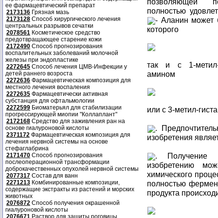
позволяющей по
ее фармацевтический препарат
полностью удовле
2173136
Грязная мазь
2173128
Способ хирургического лечения
- Аланин может 
центральных разрывов сечатки
которого
2078561
Косметическое средство
предотвращающее старение кожи
2172490
Способ прогнозирования
воспалительных заболеваний молочной
железы при эндопластике
так и с 1-метил-
2272645
Способ лечения ЦМВ-Инфекции у
амином
детей раннего возроста
2272636
Фармацевтическая композиция для
местного лечения воспаления
2272635
Фармацевтически активная
субстанция для офтальмологии
2272599
Биоматерьял для стабилизации
или с 3-метил-гис
прогрессирующей миопии "Коллаплант"
2172168
Средство для заживления ран на
. Предпочтител
основе гиалуроновой кислоты
2371172
Фармацевтическая композиция для
изобретения являе
лечения нервной системы на основе
стефаглабрина
. Получение п
2171470
Способ прогнозирования
послеоперационной трансформации
изобретению мо
доброкачественных опухолей нервной системы
химического процес
2077317
Состав для ванн
2271213
Комбинированные композиции,
полностью фермент
содержащие экстракты из растений и морских
продукта происход
животных
2076872
Способ получения окрашенной
гиалуроновой кислоты
2076671
Раствор для защиты роговицы