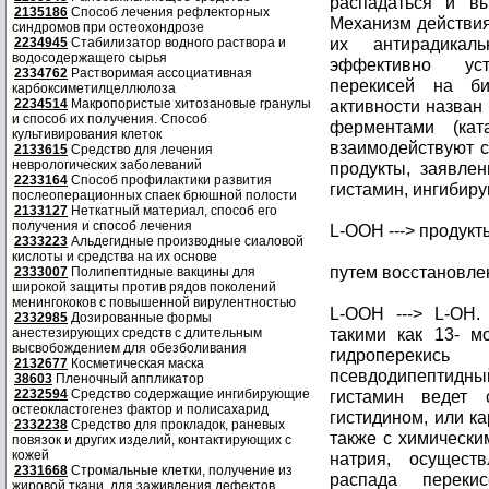
распадаться и в
2135186
Способ лечения рефлекторных
Механизм действия
синдромов при остеохондрозе
их антирадикаль
2234945
Стабилизатор водного раствора и
водосодержащего сырья
эффективно уст
2334762
Растворимая ассоциативная
перекисей на би
карбоксиметилцеллюлоза
2234514
Макропористые хитозановые гранулы
активности назван
и способ их получения. Способ
ферментами (ката
культивирования клеток
взаимодействуют 
2133615
Средство для лечения
неврологических заболеваний
продукты, заявле
2233164
Способ профилактики развития
гистамин, ингибир
послеоперационных спаек брюшной полости
2133127
Неткатный материал, способ его
получения и способ лечения
L-OOH ---> продукт
2333223
Альдегидные производные сиаловой
кислоты и средства на их основе
путем восстановле
2333007
Полипептидные вакцины для
широкой защиты против рядов поколений
менингококов с повышенной вирулентностью
L-OOH ---> L-OH.
2332985
Дозированные формы
такими как 13- м
анестезирующих средств с длительным
высвобождением для обезболивания
гидроперекись
2132677
Косметическая маска
псевдодипептидны
38603
Пленочный аппликатор
2232594
Средство содержащие ингибирующие
гистамин ведет
остеокластогенез фактор и полисахарид
гистидином, или к
2332238
Средство для прокладок, раневых
также с химически
повязок и других изделий, контактирующих с
кожей
натрия, осущес
2331668
Стромальные клетки, получение из
распада переки
жировой ткани, для заживления дефектов