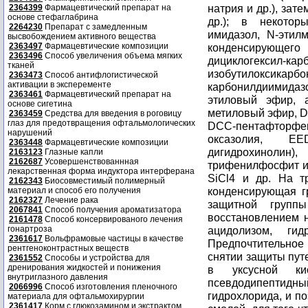
натрия и др.), зат
2364399
Фармацевтический препарат на
основе стефаглабрина
др.); в некотор
2264230
Препарат с замедленным
имидазол, N-этил
высвобождением активного вещества
2363497
Фармацевтические композиции
конденсирующего
2363496
Способ увеличения объема мягких
дициклогек
тканей
изобутилоксикарбон
2363473
Способ антифлогистической
активации в эксперементе
карбонилдиимида
2363461
Фармацевтический препарат на
этиловый эфир, а
основе сигетина
метиловый эфир, 
2363459
Средства для введения в роговицу
глаз для предотвращения офтальмологических
DCC-пентафторфен
нарушений
оксазолия, EED
2363448
Фармацевтические композиции
дигидрохинол
2163123
Глазные капли
2162687
Усовершенствованнная
трифенилфосфит и 
лекарственная форма индуктора интерферана
SiCl4 и др. На т
2162343
Биосовместимый полимерный
конденсирующая г
материал и способ его получения
2162327
Лечение рака
защитной группы
2067841
Способ получения ароматизатора
восстановлением н
2161478
Способ консервированого лечения
гонартроза
ацидолизом, ги
2361617
Вольфрамовые частицы в качестве
Предпочтительное 
рентгеноконтрастных веществ
снятии защиты пут
2361552
Способы и устройства для
дренирования жидкостей и понижения
в уксусной ки
внутриглазного давления
псевдодипепти
2066996
Способ изготовления пленочного
гидрохлорида, и п
материала для офтальмохирургии
2361417
Корм с глюкозамином и экстрактом