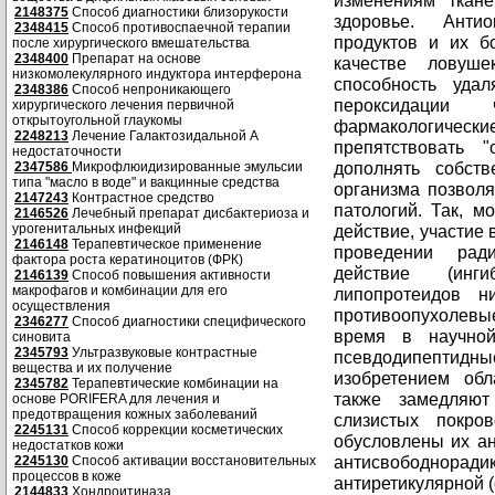
изменениям ткан
2148375
Способ диагностики близорукости
здоровье. Антио
2348415
Способ противоспаечной терапии
продуктов и их б
после хирургического вмешательства
2348400
Препарат на основе
качестве ловуш
низкомолекулярного индуктора интерферона
способность уда
2348386
Способ непроникающего
пероксидации 
хирургического лечения первичной
открытоугольной глаукомы
фармакологически
2248213
Лечение Галактозидальной А
препятствовать 
недостаточности
дополнять собст
2347586
Микрофлюидизированные эмульсии
типа "масло в воде" и вакцинные средства
организма позволя
2147243
Контрастное средство
патологий. Так, м
2146526
Лечебный препарат дисбактериоза и
урогенитальных инфекций
действие, участие 
2146148
Терапевтическое применение
проведении ради
фактора роста кератиноцитов (ФРК)
действие (инги
2146139
Способ повышения активности
макрофагов и комбинации для его
липопротеидов ни
осуществления
противоопухолевы
2346277
Способ диагностики специфического
время в научной
синовита
2345793
Ультразвуковые контрастные
псевдодипептидн
вещества и их получение
изобретением обл
2345782
Терапевтические комбинации на
также замедляю
основе PORIFERA для лечения и
предотвращения кожных заболеваний
слизистых покро
2245131
Способ коррекции косметических
обусловлены их ан
недостатков кожи
антисвободнор
2245130
Способ активации восстановительных
процессов в коже
антиретикулярной 
2144833
Хондроитиназа