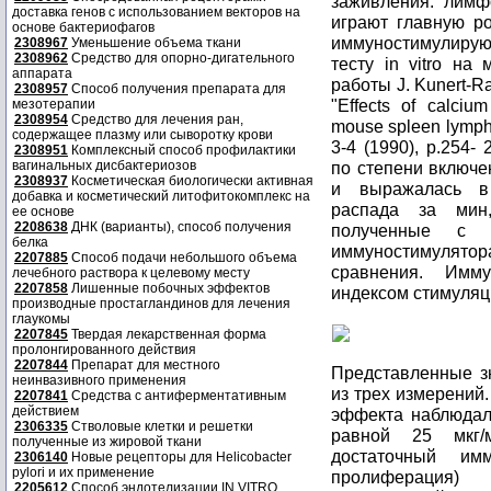
заживления: лимф
доставка генов с использованием векторов на
играют главную ро
основе бактериофагов
иммуностимулиру
2308967
Уменьшение объема ткани
2308962
Средство для опорно-дигательного
тесту in vitro на
аппарата
работы J. Kunert-Ra
2308957
Способ получения препарата для
"Effects of calciu
мезотерапии
2308954
Средство для лечения ран,
mouse spleen lymphoc
содержащее плазму или сыворотку крови
3-4 (1990), p.254
2308951
Комплексный способ профилактики
вагинальных дисбактериозов
по степени включен
2308937
Косметическая биологически активная
и выражалась в 
добавка и косметический литофитокомплекс на
распада за мин
ее основе
2208638
ДНК (варианты), способ получения
полученные с и
белка
иммуностимулято
2207885
Способ подачи небольшого объема
сравнения. Имм
лечебного раствора к целевому месту
2207858
Лишенные побочных эффектов
индексом стимуляц
производные простагландинов для лечения
глаукомы
2207845
Твердая лекарственная форма
пролонгированного действия
2207844
Препарат для местного
Представленные з
неинвазивного применения
из трех измерени
2207841
Средства с антиферментативным
действием
эффекта наблюдал
2306335
Стволовые клетки и решетки
равной 25 мкг/
полученные из жировой ткани
достаточный им
2306140
Новые рецепторы для Helicobacter
pylori и их применение
пролиферация)
2205612
Способ эндотелизации IN VITRO