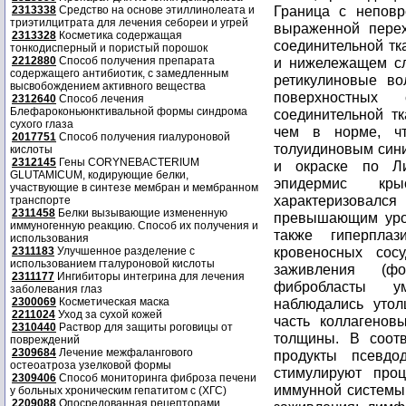
Граница с неповр
2313338
Средство на основе этиллинолеата и
триэтилцитрата для лечения себореи и угрей
выраженной перех
2313328
Косметика содержащая
соединительной тк
тонкодисперный и пористый порошок
2212880
Способ получения препарата
и нижележащем сл
содержащего антибиотик, с замедленным
ретикулиновые во
высвобождением активного вещества
поверхностных
2312640
Способ лечения
Блефароконьюнктивальной формы синдрома
соединительной т
сухого глаза
чем в норме, ч
2017751
Способ получения гиалуроновой
толуидиновым сини
кислоты
2312145
Гены CORYNEBACTERIUM
и окраске по Лис
GLUTAMICUM, кодирующие белки,
эпидермис кр
участвующие в синтезе мембран и мембранном
характеризовалс
транспорте
2311458
Белки вызывающие измененную
превышающим уро
иммуногенную реакцию. Способ их получения и
также гиперпла
использования
кровеносных сос
2311183
Улучшенное разделение с
использованием гталуроновой кислоты
заживления (ф
2311177
Ингибиторы интегрина для лечения
фибробласты ум
заболевания глаз
2300069
Косметическая маска
наблюдались уто
2211024
Уход за сухой кожей
часть коллагенов
2310440
Раствор для защиты роговицы от
толщины. В соотв
повреждений
2309684
Лечение межфалангового
продукты псевдо
остеоатроза узелковой формы
стимулируют проц
2309406
Способ мониторинга фиброза печени
иммунной системы,
у больных хроническим гепатитом с (ХГС)
2209088
Опосредованная рецепторами