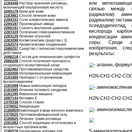
или метилзамещ
2184448
Раствор хранения роговицы,
включающий гиалуроновую кислоту
связью между к
2090179
Крем для кожи
радикалом) ами
2183961
Способ лечения кожи
радикалом) гистам
2284331
Соли алифотических аминов
2284187
Производные амида
псевдодипептид,
2089191
Снизить внутрение давление
кислорода карбо
2283320
Получение гликозаминогликанов
конденсации ами
2283129
Лечение опухолей
2283098
Косметические средства с Q
серы. Среди ам
2182574
Ароматические соединения
изобретения, сл
2088257
Средство с гипохолестеролемическим
действием
результаты:
2088218
Состав для гигиенических салфеток
2088206
Способ получения препарата,
- аланин, формул
создающего исскуственный загар
2282462
Противомикробные средства
2182008
Интровагинальная компазиция
H2N-CH2-CH2-CO
2181999
Препарат с отсроченным
высвобождением
2181998
Новые композиции липидов
- аминомасляная
2181995
Лечение болевого синдрома
2181295
Вирионная вакцина
H2N-CH2-CH2-CH
2087144
Витамин Е
2379336
Способ стирки
2379052
Вакцинация
- аминоизомасля
2180855
Композиция в виде ионного комплекса
2379025
Противоинфекционный гель
2180825
Лечение травм роговицы
2281082
Способ коррекции эстетических и
возрастных проблем кожи
5-аминовалерьянов
2180576
Биоактивная добавка для