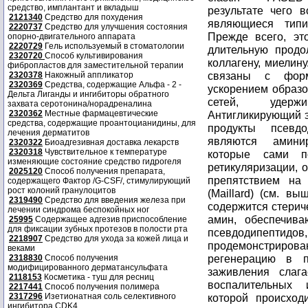
средство, имплантант и вкладыш
результате чего в
2121340
Средство для похудения
являющиеся типи
2220737
Средство для улучшения состояния
Прежде всего, эт
опорно-двигательного аппарата
2220729
Гель используемый в стоматологии
длительную продо
2320720
Способ культивирования
коллагену, миелин
фибропластов для заместительной терапии
связаны с форм
2320378
Накожный аппликатор
2320369
Средства, содержащие Альфа - 2 -
ускорением образов
Дельта Лиганды и ингибиторы обратного
сетей, удерж
захвата серотонина/норадреналина
2320362
Местные фармацевтические
Антигликирующий э
средства, содержащие проантоцианидины, для
продукты псевд
лечения дерматитов
являются амини
2320322
Биоадгезивная доставка лекарств
2320318
Чувствительное к температуре
которые сами п
изменяющие состояние средство гидрогеля
ретикуляризации, 
2025120
Способ получения препарата,
препятствием на
содержащего Фактор /G-CSF/, стимулирующий
рост колоний гранулоцитов
(Maillard) (см. в
2319490
Средство для введения железа при
содержится стерич
лечении синдрома беспокойных ног
амин, обеспечива
25995
Содержащее адгезив приспособление
для фиксации зубных протезов в полости рта
псевдодипепти
2218907
Средство для ухода за кожей лица и
продемонстриров
веками
регенерацию в п
2318830
Способ получения
модифицированного дерматансульфата
заживления слаг
2118153
Косметика - туш для ресниц
воспалительных
2217441
Способ получения полимера
2317296
Изетионатная соль селективного
которой происход
ингибитора CDK4