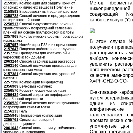
Метод фермента
2159105
Композиция для защиты кожи от
опасных химических веществ Получение
нижеприведенной 
2158593
Биосовместимый водный раствор
содержащей N-
2358728
Способ лечения и предупреждения
карбоксильную (Y)
потери костной ткани
2258517
Способ хирургического лечения
травмотических повреждений селезенки
пленкой на основе гиалуроновой кислоты
2357968
Кристалические формы производной
имидазола
В этом случае N
2357957
Ингибиторы P38 и их применение
получении препара
2157647
Пищевая добавка и ее получение
растворимость ам
2357758
Препараты для чрескожной и
чересслизистой добавки
выбрать конденс
2063244
Способ стабилизации растворов
увеличить раство
2063140
Способ получения препарата для
органическом раст
консервирования мяса
2157381
Способ получения гиалуроновой
качестве аминопро
кислоты
X=Ph-CH2-O-CO-
2257198
Композиции микроцастиц
2356909
Белковый комплекс
2356570
Косметическая композиция
O-активация карбо
2256434
Способ закрытия перфорации
путем эстерификац
барабанной перепонки
одним из спирт
2356520
Способ лечения постконтузионного
повреждения сечатки глаза
алифатические
2156133
Г
ель
галогеноалкил сп
2255945
Полимерная композиция
2355761
Средства повторной
ароматические спи
дифференцировки
упомянутые для 
2061043
Способ повышения устойчивости
Однако третичные
урокиназы к нагреванию