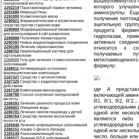
вышеупомянутого п
гиалуроновой кислоты
которого улучше
2292219
Паратиреоидный гормон человека
аминогруппы. Ещ
2291686
Микроцастицы
2191000
Косметическая маска
получение пептои
2290921
Фармацевтические и косметические
ацетильную групп
средства против старения кожи
2290900
Модифицированный биоматериал
продукта ферме
для использования в офтальмологии
гидролазам, при
2290899
Получение биоматерьяла
активных соедине
2290397
Новые инданилиденовые соединения
2290186
Лечение сирингомиелии
относится к со
2288702
Иррингационный раствор для
получаемых п
офтальмологии
метилзамещенног
2288699
Гель для лечения стоматологических
заболеваний
формулу:
2188011
Активирующая остеогенез
фармацевтическая композиция
,
2187327
Средство с антисептиком
2187325
Средство с радиопротекторным
действием
где A представ
2287330
Композиции миноксидила
включающей аминн
2186786
Способ получения гиалуроновой
кислоты
R1, R'1, R2, R'2.
2186593
Лечение раненого процесса кожи
углеводородными 
2286801
Очищение воды
2286781
Лечение ожогов пищевода у детей
одной или нескол
2286764
Средство лечения воспалений
являются либо 
полости рта
углеводородным 
2185840
Лечение инфекционных заболеваний
2286151
Альфа-2-Дельта-Лиганда
одной или несколь
2185149
Ранозаживляющий гель
число, больше или
2285527
Лечение ИЛ-6 заболеваний