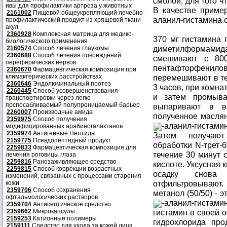
смолой, для того ч
ивы для профилактики артроза у животных
В качестве приме
2161002
Пищевой общеукрепляющий лечебно-
аланил-гистамина 
профилактический продукт из хрящевой ткани
акул
2360928
Комплексная матрица для медико-
370 мг гистамина 
биологического применения
диметилформамида
2160574
Способ лечения глаукомы
2360688
Способ лечения повреждений
смешивают с 800 
переферических нервов
пентафторфени
2360670
Фармацевтическая композиция при
климактерических расстройствах
перемешивают в теч
2360646
Эндолюминальный протез
3 часов, при комн
2260445
Способ усовершенствования
и затем промыва
транспортировки через легко
прспосабливаемый полупроницаемый барьер
выпаривают в в
2260007
Производные амида
полученное маслян
2359975
Способ получения
-аланил-гистам
модифицированных арабиногалактанов
2359974
Антигенные Пептиды
Затем получают
2159775
Псевдопептидный продукт
обработки N-трет-
2259833
Фармацевтическая композиция для
течение 30 минут 
лечения роговицы глаза
2259816
Ранозаживляющее средство
кислоте. Уксусная 
2259815
Способ коррекции возрастных
осадку снова
изменений, связанных с процессами старения
отфильтровывают.
кожи
2359706
Способ сохранения
метанол (50/50) - 
офтальмологических растворов
-аланил-гистам
2359704
Антисептическое средство
2359662
Микрокапсулы
гистамин в своей 
2159253
Катионные полимеры
гидрохлорида про
2159111
Средство для ухода за кожей лица