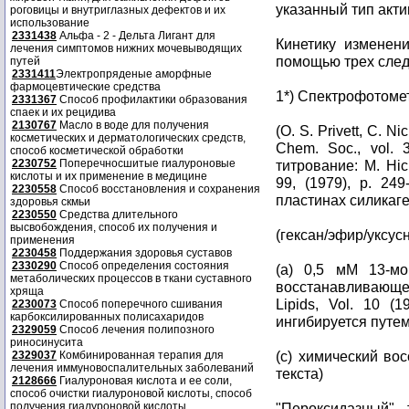
указанный тип актив
роговицы и внутриглазных дефектов и их
использование
2331438
Альфа - 2 - Дельта Лигант для
Кинетику изменен
лечения симптомов нижних мочевыводящих
помощью трех сле
путей
2331411
Электропряденые аморфные
фармоцевтические средства
1*) Спектрофотоме
2331367
Способ профилактики образования
спаек и их рецидива
2130767
Масло в воде для получения
(O. S. Privett, C. N
косметических и дерматологических средств,
Chem. Soc., vol. 
способ косметической обработки
2230752
Поперечносшитые гиалуроновые
титрование: М. Hick
кислоты и их применение в медицине
99, (1979), p. 24
2230558
Способ восстановления и сохранения
пластинах силикаг
здоровья скмьи
2230550
Средства длительного
высвобождения, способ их получения и
(гексан/эфир/уксусн
применения
2230458
Поддержания здоровья суставов
2330290
Способ определения состояния
(a) 0,5 мМ 13-мо
метаболических процессов в ткани суставного
восстанавливающег
хряща
Lipids, Vol. 10 (1
2230073
Способ поперечного сшивания
карбоксилированных полисахаридов
ингибируется путе
2329059
Способ лечения полипозного
риносинусита
(с) химический вос
2329037
Комбинированная терапия для
лечения иммуновоспалительных заболеваний
текста)
2128666
Гиалуроновая кислота и ее соли,
способ очистки гиалуроновой кислоты, способ
получения гиалуроновой кислоты.
"Пероксидазный"