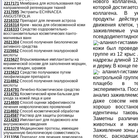
нового коллагена
2217171
Мембрана для использования при
которой достигает
направленной регенерации тканей
2317095
Экстракты ECHINACEA
коллагена. В у
ANGUSTIFOLIA
продукты действ
2216332
Препарат для лечения астроза
движения клеток, 
2216314
Крем - маска для обезвоженной кожи
2316333
Средство оздоровительно-
заживляемые уча
восстановительных косметических панто-
псевдодипептидног
магниевых ванн
-аланил-гистам
2021304
Способ получения биологически
активного средства
кожи был проведе
2115662
Способ получения гиалуроновой
группе из 12 крыс
кислоты
надрезы длиной 12
2315627
Впрыскиваемые имплантанты на
керамической основе для заполнения морщин,
и дерму. В конце п
кожных впадин, шрамов
- аланил-гистам
2315623
Средство получаемое путем
лиофилизации препарата
контрольной групп
2114862
Способ получения гиалуроновой
плацебо в теч
кислоты
эксперимента. Посл
2314791
Лечебно-Косметическое средство
2314791
Косметический крем-бальзам для
анализ заживляемо
ухода за кожей лица и шеи
даже совсем нев
2214600
Способ оценки эффективности
хорошо восстано
лечения неврологических проявлений
2114602
Способ косметической обработки
идентичны таков
2114587
Раствор для защиты роговицы
Заметны различ
2214283
Имплантант для подкожного или
животных и живо
внутрикожного введения
2313370
Медицинские протезы, имеющие
Заживление зоны д
улучшенную биологическую совместимость
полос, расходящ
2313356
Препарат для лечения демодекоза