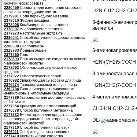
косметических средств
2280459
Средство для изменения скорости
H2N-CH2-CH2-CH
роста или репродукции клеток
2179981
Соли переходного металла
2378010
Жидкие вакцины
3-фенил-3-амино
2378008
Комбинированные вакцины
является
2378007
Анаболическое средство
2377973
Растительные экстракты
2280041
Способ получения водорастворимых
комплексов гиалурил
2280038
Биополимеры
6-аминокапроновая
2323733
Йодный обмен
2377260
Гель
2178693
Противовирусное средство на основе
H2N-(CH2)5-COOH
гиалуроновой кислоты
2178692
Облегчающие зуд косметическое
средство
8-аминооктановая 
2377022
Гемостатические спреи
2376982
Увлажняющая сыворотка для лица
H2N-(CH2)7-COOH
2376974
Трансдермальный гель для лица
2362784
Гипо-и гиперацетилированные
менингокковые капсульные сахариды
4-метил-аминомасл
2177789
Устройство для доставки лекарства к
шейке матки
2277954
Крем для лица омолаживающий
CH3-HN-CH2-CH2
2376378
Способ получения метионина
2177332
Биоматериал для предотвращения
послеоперационных спаек, с производной
DL-
-аминомаслян
гиалуроновой кислотой
2177310
Способ получения таблеток
2376011
Средство для позвоночника
2277410
Косметическое средство