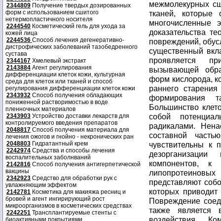
межмолекурных сш
2344809
Получение твердых дозированных
форм с использованием сшитого
тканей, которые 
нетермопластичного носителя
многочисленные э
2244540
Косметический гель для ухода за
доказательства те
кожей лица
2244536
Способ лечения дегенеративно-
повреждений, обус
дистрофических заболеваний тазобедренного
существенный вкла
сустава
проявляется пр
2344167
Хмелевый экстракт
2143884
Агент регулирования
вызывающей обра
дифференциации клеток кожи, культурная
форм кислорода, к
среда для клеток или тканей и способ
раннего старения
регулирования дифференциации клеток кожи
2343932
Способ получения обладающих
формирования т
пониженной растворимостью в воде
Большинство клет
пленночных материалов
собой потенциа
2343903
Устройство доставки лекарств для
контролируемого введения препаратов
радикалами. Нен
2048817
Способ получения материала для
составной часть
лечения ожогов и гнойно - некронических ран
2048803
Гидратантный крем
чувствительны к 
2242974
Средства и способы лечения
дезорганизации
воспалительных заболнваний
компонентов, к
2142816
Способ получения антигерпетической
вакцины
липопротеиновых 
2342923
Средство для обработки рук с
представляют собо
увлажняющим эффектом
которых приводит 
2142781
Косметика для макияжа ресниц и
бровей и агент ингирирующий рост
Повреждение соед
микроорганизмов в косметических средствах
также является 
2242251
Трансплантируемые стенты с
воздействия. К
биоактивными покрытиями