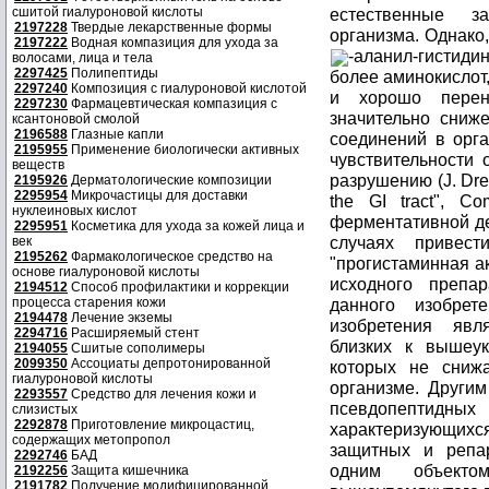
сшитой гиалуроновой кислоты
естественные з
2197228
Твердые лекарственные формы
организма. Однако,
2197222
Водная компазиция для ухода за
-аланил-гистид
волосами, лица и тела
2297425
Полипептиды
более аминокислот
2297240
Композиция с гиалуроновой кислотой
и хорошо перен
2297230
Фармацевтическая компазиция с
значительно сниж
ксантоновой смолой
2196588
Глазные капли
соединений в орга
2195955
Применение биологически активных
чувствительности
веществ
разрушению (J. Dres
2195926
Дерматологические композиции
2295954
Микрочастицы для доставки
the GI tract", C
нуклеиновых кислот
ферментативной де
2295951
Косметика для ухода за кожей лица и
случаях привес
век
2195262
Фармакологическое средство на
"прогистаминная ак
основе гиалуроновой кислоты
исходного препа
2194512
Способ профилактики и коррекции
процесса старения кожи
данного изобрет
2194478
Лечение экземы
изобретения явл
2294716
Расширяемый стент
близких к вышеу
2194055
Сшитые сополимеры
2099350
Ассоциаты депротонированной
которых не снижа
гиалуроновой кислоты
организме. Другим
2293557
Средство для лечения кожи и
псевдопептидных
слизистых
2292878
Приготовление микроцастиц,
характеризующи
содержащих метопропол
защитных и репа
2292746
БАД
одним объекто
2192256
Защита кишечника
2191782
Получение модифицированной