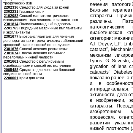
трофических язв
лечения патологи
2202336
Средство для ухода за кожей
Важным терапевт
2302231
Глазные капли
катаракты. Прич
2102082
Способ магнитометрического
исследования тела человека или животного
различны. Пато
2301814
Полиакриламидный гидрогель
патологических
2201765
Гибридные матричные имплантанты
диабетическая к
и эксплантанты
2301677
Биотрансплантант для лечения
категории: механиз
дегенеративных и трвматических заболеваний
A.I. Deyev, L.F. Lin
хрящевой ткани и способ его получения
cataract", Mechanism
2301676
Способ лечения ревматизма
2301674
Способ лечения больных с
механизм гликиров
переломами нижней челюсти
Lyons, G. Silvestri
2301661
Средство с регулируемым
освобождением и способ его получения
glycation of lens c
2005488
Средство для лечения болезней
cataracts", Diabetes
соединительной ткани
показано ранее, а
2200001
Крем для кожи
и, в особенност
антирадикальная, 
активности, делаю
в изобретении, 
катаракты. Псевд
изобретением м
процессам, ответ
развитии указан
низкой плотности 