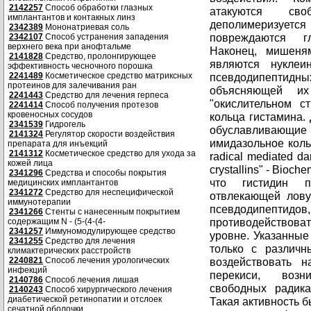
2142257
Способ обработки глазных
атакуются св
имплантантов и контакных линз
деполимеризует
2342389
Мононатриевая соль
повреждаются г
2342107
Способ устранения западения
верхнего века при анофтальме
Наконец, мишеня
2141828
Средство, пролонгирующее
являются нуклеи
эффективность чесночного порошка
2241489
Косметическое средство матриксных
псевдодипептидн
протеинов для залечивания ран
объясняющей и
2241443
Средство для лечения герпеса
"окислительном с
2241414
Способ получения протезов
кровеносных сосудов
кольца гистамина.
2341539
Гидрогель
обуславливающие 
2141324
Регулятор скорости воздействия
имидазольное кольц
препарата для инъекций
2141312
Косметическое средство для ухода за
radical mediated da
кожей лица
crystallins" - Bioche
2341296
Средства и способы покрытия
что гистидин п
медицинских имплантантов
2341272
Средство для неспецифической
отвлекающей лову
иммунотерапии
псевдодипептид
2341266
Стенты с нанесенным покрытием
противодействова
содержащим N - (5-(4-(4-
2341257
Иммуномодулирующее средство
уровне. Указанные
2341255
Средство для лечения
только с различ
климактерических расстройств
2240821
Способ лечения урологических
воздействовать 
инфекций
перекиси, возн
2140786
Способ лечения лишая
свободных радика
2140243
Способ хирургического лечения
диабетической ретинопатии и отслоек
Такая активность б
сечатной оболочки