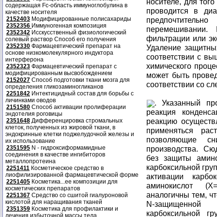
носителе, для того
содержащая Fc-область иммуноглобулина в
проводится в ди
качестве носителя
2152403
Модифицированные полисахариды
предпочтительн
2352356
Иммуногенная композиция
перемешивании. 
2352342
Исскусственный физиологический
фильтрации или эк
солевый раствор Способ его получения
2352330
Фармацевтический препарат на
Удаление защитных
основе низкомолекулярного индуктора
соответствии с в
интерферона
химического проце
2352323
Фармацевтический препарат с
модифицированным высвобождением
может быть прове
2152027
Способ подготовки ткани мозга для
соответствии со с
определения гликозаминогликанов
2251842
Интектицидный состав для борьбы с
личинками оводов
. Указанный пр
2151580
Способ активации пролиферации
реакция конденс
эндотелия роговицы
реакцию осуществ
2351648
Дифференцировка стромальных
клеток, полученных из жировой ткани, в
применяться рас
эндокринные клетки поджелудочной железы и
позволяющие сн
их использование
2351595
N - гидроксиформамидные
производства. Сю
соединения в качестве ингибиторов
без защиты амино
металлопротеина
карбоксильной гру
2251411
Косметическое средство в
лиофилизированной фармацевтической форме
активации карб
2251405
Косметика...ее композиции для
аминокислот (X
косметических препаратов
аналогичны тем, ч
2251367
Средство со сшитой гиалуроновой
кислотой для наращивания тканей
N-защищенной
2351359
Косметика для профилактики и
карбоксильной г
лечения избыточной массы тела