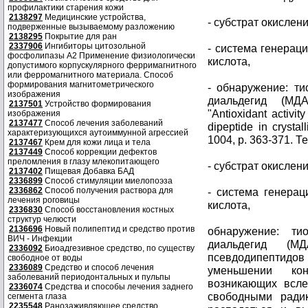
профилактики старения кожи
2138297
Медицинские устройства,
- субстрат окисле
подверженные вызываемому разложению
2138295
Покрытие для ран
2337906
Ингибиторы цитозольной
- система генерац
фосфолипазы А2 Применение физиологически
кислота,
допустимого корпускулярного ферримагнитного
или ферромагнитного материала. Способ
формирования магнитометрического
- обнаружение: ти
изображения
диальдегид (МД
2137501
Устройство формирования
"Antioxidant activit
изображения
2137477
Способ лечения заболеваний
dipeptide in crystal
характеризующихся аутоиммунной агрессией
1004, p. 363-371. Те
2137467
Крем для кожи лица и тела
2137449
Способ коррекции дефектов
преломления в глазу млекопитающего
- субстрат окислени
2137402
Пищевая Добавка БАД
2336899
Способ стимуляции миелопоэза
2336862
Способ получения раствора для
- система генерац
лечения роговицы
кислота,
2336830
Способ восстановления костных
структур челюсти
2136696
Новый полипептид и средство против
обнаружение: ти
ВИЧ - Инфекции
диальдегид (МД
2336092
Биоадгезивное средство, по существу
псевдодипептидо
свободное от воды
2336089
Средство и способ лечения
уменьшении ко
заболеваний периодонтальных и пульпы
возникающих всл
2336074
Средства и способы лечения заднего
свободными радик
сегмента глаза
2235548
Ранозаживляющее средство