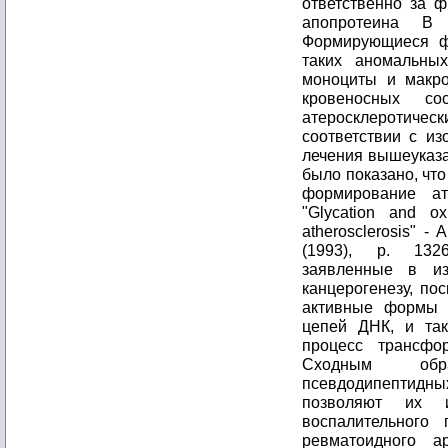
ответственно за 
апопротеина В
Формирующиеся ф
таких аномальных
моноциты и макро
кровеносных с
атеросклеротическ
соответствии с из
лечения вышеуказа
было показано, чт
формирование ат
"Glycation and ox
atherosclerosis" - 
(1993), p. 1326
заявленные в из
канцерогенезу, по
активные формы 
цепей ДНК, и так
процесс трансфо
Сходным обра
псевдодипептидн
позволяют их и
воспалительного
ревматоидного а