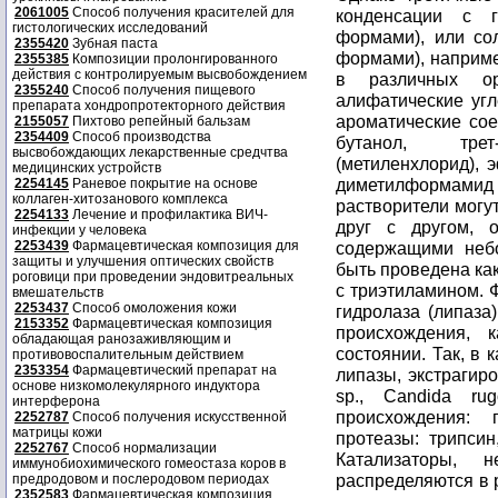
2061005
Способ получения красителей для
конденсации с 
гистологических исследований
формами), или со
2355420
Зубная паста
формами), наприме
2355385
Композиции пролонгированного
действия с контролируемым высвобождением
в различных орг
2355240
Способ получения пищевого
алифатические угл
препарата хондропротекторного действия
ароматические сое
2155057
Пихтово репейный бальзам
2354409
Способ производства
бутанол, трет
высвобождающих лекарственные средчтва
(метиленхлорид), 
медицинских устройств
диметилформами
2254145
Раневое покрытие на основе
коллаген-хитозанового комплекса
растворители могут
2254133
Лечение и профилактика ВИЧ-
друг с другом, 
инфекции у человека
2253439
Фармацевтическая композиция для
содержащими неб
защиты и улучшения оптических свойств
быть проведена как
роговици при проведении эндовитреальных
с триэтиламином. 
вмешательств
2253437
Способ омоложения кожи
гидролаза (липаза
2153352
Фармацевтическая композиция
происхождения,
обладающая ранозаживляющим и
состоянии. Так, в 
противовоспалительным действием
2353354
Фармацевтический препарат на
липазы, экстрагир
основе низкомолекулярного индуктора
sp., Candida r
интерферона
происхождения: 
2252787
Способ получения искусственной
матрицы кожи
протеазы: трипсин
2252767
Способ нормализации
Катализаторы, 
иммунобиохимического гомеостаза коров в
распределяются в 
предродовом и послеродовом периодах
2352583
Фармацевтическая композиция