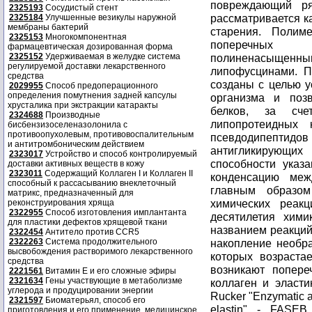
повреждающий ря
2325193
Сосудистый стент
рассматривается к
2325184
Улучшенные везикулы наружной
мембраны бактерий
старения. Полим
2325153
Многокомпонентная
поперечных 
фармацевтическая дозированная форма
2325152
Удерживаемая в желудке система
полиненасыщенным
регулируемой доставки лекарственного
липофусцинами. П
средства
созданы с целью 
2029955
Способ предоперационного
определения помутнения задней капсулы
организма и поз
хрусталика при экстракции катаракты
белков, за сче
2324688
Производные
липопротеидных 
бисбензизоселеназолонила с
противоопухолевым, противовоспалительным
псевдодипептидов
и антитромбоническим действием
антигликирующи
2323017
Устройство и способ контролируемый
способности указ
доставки активных веществ в кожу
2323011
Содержащий Коллаген I и Коллаген II
конденсацию меж
способный к рассасыванию внеклеточный
главным образом
матрикс, предназначенный для
химических реак
реконструирования хряща
2322955
Способ изготовления имплантанта
десятилетия хим
для пластики дефектов хрящевой ткани
названием реакций 
2322454
Антитело против CCR5
2322263
Система продолжительного
накопление необр
высвобождения растворимого лекарственного
которых возраста
средства
возникают попере
2221561
Витамин Е и его сложные эфиры
2321634
Гены участвующие в метаболизме
коллаген и эластин
углерода и продуцировании энергии
Rucker "Enzymatic a
2321597
Биоматерьял, способ его
elastin" - FASEB 
приготовления и его применение, медицинское