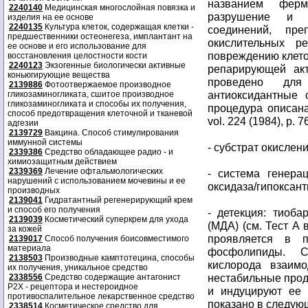
названием ферм
2240140
Медицинская многослойная повязка и
разрушение и н
изделия на ее основе
2240135
Культура клеток, содержащая клетки -
соединений, пр
предшественники остеонегеза, имплантант на
окислительных р
ее основе и его использование для
повреждению клето
восстановления целостности кости
2240123
Экзогенные биологически активные
репарирующей акт
коньюгирующие вещества
проведено для
2139886
Фотоотвержаемое производное
антиоксидантные 
гликозаминогликата, сшитое производное
гликозаминогликата и способы их получения,
процедура описана 
способ предотвращения клеточной и тканевой
vol. 224 (1984), p. 7
адгезии
2139729
Вакцина. Способ стимулирования
иммунной системы
- субстрат окислен
2339386
Средство обладающее радио - и
химиозащитным действием
2339369
Лечение офтальмологических
- система генера
нарушений с использованием мочевины и ее
оксидаза/гипоксант
производных
2139041
Гидратантный регенерирующий крем
и способ его получения
- детекция: тиоба
2139039
Косметический суперкрем для ухода
(МДА) (см. Тест А 
за кожей
проявляется в 
2139017
Способ получения боисовместимого
материала
фосфолипиды. С
2138503
Производные камптотецина, способы
кислорода взаим
их получения, уникальное средство
нестабильные прод
2338556
Средство содержащие антагонист
Р2Х - рецептора и нестероидное
и индуцируют ее
противоспалительное лекарственное средство
показано в следующи
2338514
Косметическое средство для