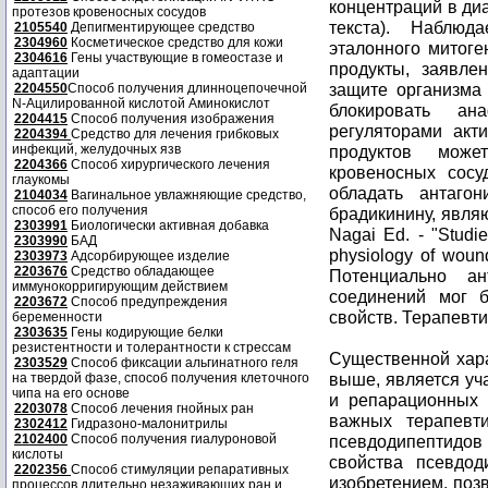
концентраций в диа
протезов кровеносных сосудов
текста). Наблюд
2105540
Депигментирующее средство
2304960
Косметическое средство для кожи
эталонного митоге
2304616
Гены участвующие в гомеостазе и
продукты, заявле
адаптации
защите организма 
2204550
Способ получения длинноцепочечной
N-Ацилированной кислотой Аминокислот
блокировать ан
2204415
Способ получения изображения
регуляторами акт
2204394
Средство для лечения грибковых
инфекций, желудочных язв
продуктов може
2204366
Способ хирургического лечения
кровеносных сосу
глаукомы
обладать антаго
2104034
Вагинальное увлажняющие средство,
способ его получения
брадикинину, явля
2303991
Биологически активная добавка
Nagai Ed. - "Studi
2303990
БАД
physiology of woun
2303973
Адсорбирующее изделие
2203676
Средство обладающее
Потенциально ан
иммунокорригирующим действием
соединений мог 
2203672
Способ предупреждения
свойств. Терапевт
беременности
2303635
Гены кодирующие белки
резистентности и толерантности к стрессам
Существенной хара
2303529
Способ фиксации альгинатного геля
выше, является уч
на твердой фазе, способ получения клеточного
чипа на его основе
и репарационных 
2203078
Способ лечения гнойных ран
важных терапевти
2302412
Гидразоно-малонитрилы
2102400
Способ получения гиалуроновой
псевдодипептидов 
кислоты
свойства псевдод
2202356
Способ стимуляции репаративных
изобретением, поз
процессов длительно незаживающих ран и