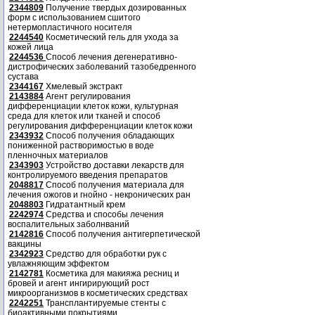
2344809
Получение твердых дозированных
форм с использованием сшитого
нетермопластичного носителя
2244540
Косметический гель для ухода за
кожей лица
2244536
Способ лечения дегенеративно-
дистрофических заболеваний тазобедренного
сустава
2344167
Хмелевый экстракт
2143884
Агент регулирования
дифференциации клеток кожи, культурная
среда для клеток или тканей и способ
регулирования дифференциации клеток кожи
2343932
Способ получения обладающих
пониженной растворимостью в воде
пленночных материалов
2343903
Устройство доставки лекарств для
контролируемого введения препаратов
2048817
Способ получения материала для
лечения ожогов и гнойно - некронических ран
2048803
Гидратантный крем
2242974
Средства и способы лечения
воспалительных заболнваний
2142816
Способ получения антигерпетической
вакцины
2342923
Средство для обработки рук с
увлажняющим эффектом
2142781
Косметика для макияжа ресниц и
бровей и агент ингирирующий рост
микроорганизмов в косметических средствах
2242251
Трансплантируемые стенты с
биоактивными покрытиями