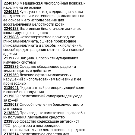
2240140
Медицинская многослойная повязка и
изделия на ее основе
2240135
Культура клеток, содержащая клетки -
предшественники остеонегеза, имплантант на
ее основе и его использование для
восстановления целостности кости
2240123
Экзогенные биологически активные
коньюгирующие вещества
2139886
Фотоотвержаемое производное
гликозаминогликата, сшитое производное
гликозаминогликата и способы их получения,
способ предотвращения клеточной и тканевой
адгезии
2139729
Вакцина. Способ стимулирования
иммунной системы
2339386
Средство обладающее радио - и
химиозащитным действием
2339369
Лечение офтальмологических
нарушений с использованием мочевины и ее
производных
2139041
Гидратантный регенерирующий крем
и способ его получения
2139039
Косметический суперкрем для ухода
за кожей
2139017
Способ получения боисовместимого
материала
2138503
Производные камптотецина, способы
их получения, уникальное средство
2338556
Средство содержащие антагонист
Р2Х - рецептора и нестероидное
противоспалительное лекарственное средство
2338514
Косметическое средство для