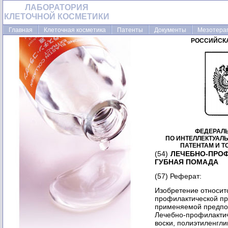
ЛАБОРАТОРИЯ
КЛЕТОЧНОЙ КОСМЕТИКИ
Главная
Клеточная косметика
Патенты
Документы
Мезотера
РОССИЙСК
ФЕДЕРАЛ
ПО ИНТЕЛЛЕКТУАЛ
ПАТЕНТАМ И 
(54)
ЛЕЧЕБНО-ПРО
ГУБНАЯ ПОМАДА
(57) Реферат:
Изобретение относитс
профилактической п
применяемой предпоч
Лечебно-профилактич
воски, полиэтиленгл