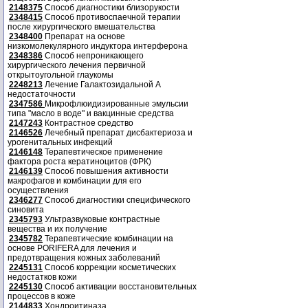
2148375
Способ диагностики близорукости
2348415
Способ противоспаечной терапии
после хирургического вмешательства
2348400
Препарат на основе
низкомолекулярного индуктора интерферона
2348386
Способ непроникающего
хирургического лечения первичной
открытоугольной глаукомы
2248213
Лечение Галактозидальной А
недостаточности
2347586
Микрофлюидизированные эмульсии
типа "масло в воде" и вакцинные средства
2147243
Контрастное средство
2146526
Лечебный препарат дисбактериоза и
урогенитальных инфекций
2146148
Терапевтическое применение
фактора роста кератиноцитов (ФРК)
2146139
Способ повышения активности
макрофагов и комбинации для его
осуществления
2346277
Способ диагностики специфического
синовита
2345793
Ультразвуковые контрастные
вещества и их получение
2345782
Терапевтические комбинации на
основе PORIFERA для лечения и
предотвращения кожных заболеваний
2245131
Способ коррекции косметических
недостатков кожи
2245130
Способ активации восстановительных
процессов в коже
2144833
Хондроитиназа