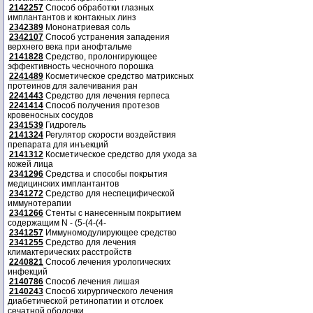
2142257
Способ обработки глазных
имплантантов и контакных линз
2342389
Мононатриевая соль
2342107
Способ устранения западения
верхнего века при анофтальме
2141828
Средство, пролонгирующее
эффективность чесночного порошка
2241489
Косметическое средство матриксных
протеинов для залечивания ран
2241443
Средство для лечения герпеса
2241414
Способ получения протезов
кровеносных сосудов
2341539
Гидрогель
2141324
Регулятор скорости воздействия
препарата для инъекций
2141312
Косметическое средство для ухода за
кожей лица
2341296
Средства и способы покрытия
медицинских имплантантов
2341272
Средство для неспецифической
иммунотерапии
2341266
Стенты с нанесенным покрытием
содержащим N - (5-(4-(4-
2341257
Иммуномодулирующее средство
2341255
Средство для лечения
климактерических расстройств
2240821
Способ лечения урологических
инфекций
2140786
Способ лечения лишая
2140243
Способ хирургического лечения
диабетической ретинопатии и отслоек
сечатной оболочки