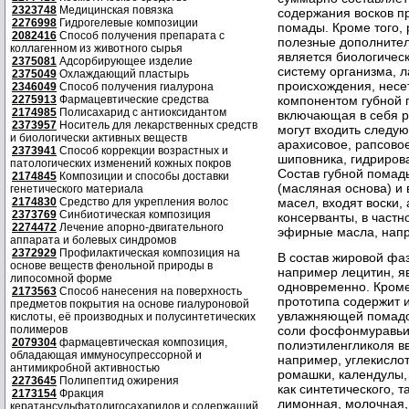
2323748
Медицинская повязка
содержания восков п
2276998
Гидрогелевые композиции
помады. Кроме того, 
2082416
Способ получения препарата с
полезные дополнител
коллагенном из животного сырья
является биологиче
2375081
Адсорбирующее изделие
систему организма, 
2375049
Охлаждающий пластырь
происхождения, нес
2346049
Способ получения гиалурона
2275913
Фармацевтические средства
компонентом губной 
2174985
Полисахарид с антиоксидантом
включающая в себя р
2373957
Носитель для лекарственных средств
могут входить следую
и биологически активных веществ
арахисовое, рапсовое
2373941
Способ коррекции возрастных и
шиповника, гидриров
патологических изменений кожных покров
Состав губной помад
2174845
Композиции и способы доставки
(масляная основа) и 
генетического материала
2174830
Средство для укрепления волос
масел, входят воски
2373769
Синбиотическая композиция
консерванты, в част
2274472
Лечение апорно-двигательного
эфирные масла, напр
аппарата и болевых синдромов
2372929
Профилактическая композиция на
В состав жировой фа
основе веществ фенольной природы в
например лецитин, я
липосомной форме
одновременно. Кроме
2173563
Способ нанесения на поверхность
прототипа содержит и
предметов покрытия на основе гиалуроновой
увлажняющей помадой
кислоты, её производных и полусинтетических
полимеров
соли фосфонмуравьин
2079304
фармацевтическая композиция,
полиэтиленгликоля в
обладающая иммуносупрессорной и
например, углекислот
антимикробной активностью
ромашки, календулы, 
2273645
Полипептид ожирения
как синтетического, 
2173154
Фракция
лимонная, молочная,
кератансульфатолигосахаридов и содержащий