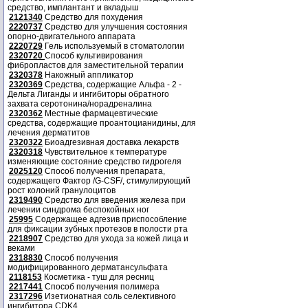
средство, имплантант и вкладыш
2121340
Средство для похудения
2220737
Средство для улучшения состояния
опорно-двигательного аппарата
2220729
Гель используемый в стоматологии
2320720
Способ культивирования
фибропластов для заместительной терапии
2320378
Накожный аппликатор
2320369
Средства, содержащие Альфа - 2 -
Дельта Лиганды и ингибиторы обратного
захвата серотонина/норадреналина
2320362
Местные фармацевтические
средства, содержащие проантоцианидины, для
лечения дерматитов
2320322
Биоадгезивная доставка лекарств
2320318
Чувствительное к температуре
изменяющие состояние средство гидрогеля
2025120
Способ получения препарата,
содержащего Фактор /G-CSF/, стимулирующий
рост колоний гранулоцитов
2319490
Средство для введения железа при
лечении синдрома беспокойных ног
25995
Содержащее адгезив приспособление
для фиксации зубных протезов в полости рта
2218907
Средство для ухода за кожей лица и
веками
2318830
Способ получения
модифицированного дерматансульфата
2118153
Косметика - туш для ресниц
2217441
Способ получения полимера
2317296
Изетионатная соль селективного
ингибитора CDK4