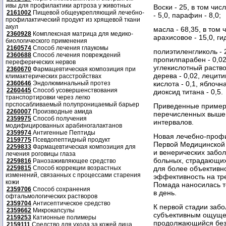
ивы для профилактики артроза у животных
Воски - 25, в том чис
2161002
Пищевой общеукрепляющий лечебно-
- 5,0, парафин - 8,0;
профилактический продукт из хрящевой ткани
акул
масла - 68,35, в том 
2360928
Комплексная матрица для медико-
арахисовое - 15,0, г
биологического применения
2160574
Способ лечения глаукомы
полиэтиленгликоль - 2
2360688
Способ лечения повреждений
пропилпарабен - 0,02
переферических нервов
углекислотный раство
2360670
Фармацевтическая композиция при
дерева - 0,02, лецити
климактерических расстройствах
2360646
Эндолюминальный протез
кислота - 0,1, яблочн
2260445
Способ усовершенствования
диоксид титана - 0,5.
транспортировки через легко
прспосабливаемый полупроницаемый барьер
Приведенные примеры
2260007
Производные амида
перечисленных выше 
2359975
Способ получения
интервалов.
модифицированных арабиногалактанов
2359974
Антигенные Пептиды
Новая лечебно-профи
2159775
Псевдопептидный продукт
Первой Медицинской 
2259833
Фармацевтическая композиция для
и венерических забо
лечения роговицы глаза
больных, страдающих 
2259816
Ранозаживляющее средство
2259815
Способ коррекции возрастных
для более объективн
изменений, связанных с процессами старения
эффективность на тре
кожи
Помада наносилась т
2359706
Способ сохранения
в день.
офтальмологических растворов
2359704
Антисептическое средство
К первой стадии заб
2359662
Микрокапсулы
субъективным ощущен
2159253
Катионные полимеры
продолжающийся без 
2159111
Средство для ухода за кожей лица