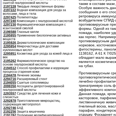
сшитой гиалуроновой кислоты
также в составе мази
2197228
Твердые лекарственные формы
Особую важность дан
2197222
Водная компазиция для ухода за
сообщения о его спо
волосами, лица и тела
ретровируса иммунод
2297425
Полипептиды
возбудителем СПИД-а 
2297240
Композиция с гиалуроновой кислотой
противовирусные пре
2297230
Фармацевтическая компазиция с
ксантоновой смолой
формы. Одной из так
2196588
Глазные капли
помада, наиболее уд
2195955
Применение биологически активных
как герпес. Например
веществ
противовирусным дей
2195926
Дерматологические композиции
норковое, косточков
2295954
Микрочастицы для доставки
фитостерины, ланолин
нуклеиновых кислот
1138162, А 61 К 7/02
2295951
Косметика для ухода за кожей лица и
век
обладает мало выра
2195262
Фармакологическое средство на
является косметичес
основе гиалуроновой кислоты
на губах.
2194512
Способ профилактики и коррекции
процесса старения кожи
Противовирусным сре
2194478
Лечение экземы
противогерпетической
2294716
Расширяемый стент
лечебно-профилактич
2194055
Сшитые сополимеры
тринатриевую соль ф
2099350
Ассоциаты депротонированной
эффективного компоне
гиалуроновой кислоты
2293557
Средство для лечения кожи и
Данная помада, кром
слизистых
касторовое, парфюме
2292878
Приготовление микроцастиц,
лиственничную живич
содержащих метопропол
пчелиный воска, масл
2292746
БАД
парафин, кондитерски
2192256
Защита кишечника
отдушку. Фоскарнет н
2191782
Получение модифицированной