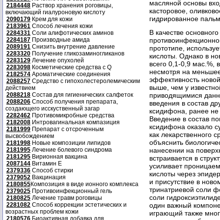
масляной основы вхо
2184448
Раствор хранения роговицы,
касторовое, оливково
включающий гиалуроновую кислоту
гидрированное пальм
2090179
Крем для кожи
2183961
Способ лечения кожи
В качестве основног
2284331
Соли алифотических аминов
2284187
Производные амида
противоинфекционной 
2089191
Снизить внутрение давление
прототипе, использу
2283320
Получение гликозаминогликанов
кислоты. Однако в но
2283129
Лечение опухолей
всего 0,1-0,9 мас.%, 
2283098
Косметические средства с Q
несмотря на меньшее
2182574
Ароматические соединения
эффективность новой
2088257
Средство с гипохолестеролемическим
выше, чем у известн
действием
2088218
Состав для гигиенических салфеток
приводящимися данным
2088206
Способ получения препарата,
введения в состав др
создающего исскуственный загар
ксидифона, ранее не 
2282462
Противомикробные средства
Введение в состав по
2182008
Интровагинальная компазиция
ксидифона оказало с
2181999
Препарат с отсроченным
как лекарственного 
высвобождением
объяснить биологиче
2181998
Новые композиции липидов
2181995
Лечение болевого синдрома
нанесении на поверхн
2181295
Вирионная вакцина
встраивается в струк
2087144
Витамин Е
усиливает проницае
2379336
Способ стирки
кислоты через эпиде
2379052
Вакцинация
и присутствие в нов
2180855
Композиция в виде ионного комплекса
тринатриевой соли ф
2379025
Противоинфекционный гель
соли гидроксиэтилид
2180825
Лечение травм роговицы
2281082
Способ коррекции эстетических и
один важный компонен
возрастных проблем кожи
играющий также мног
2180576
Биоактивная добавка для