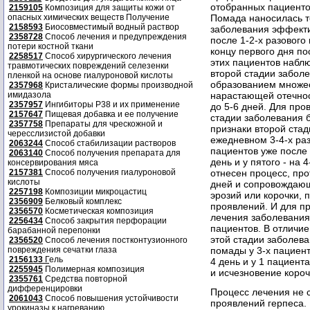
отобранных пациенто
2159105
Композиция для защиты кожи от
опасных химических веществ Получение
Помада наносилась то
2158593
Биосовместимый водный раствор
заболевания эффекти
2358728
Способ лечения и предупреждения
после 1-2-х разового
потери костной ткани
концу первого дня пос
2258517
Способ хирургического лечения
этих пациентов набл
травмотических повреждений селезенки
второй стадии заболе
пленкой на основе гиалуроновой кислоты
образованием множес
2357968
Кристалические формы производной
имидазола
нарастающей отечнос
2357957
Ингибиторы P38 и их применение
до 5-6 дней. Для пр
2157647
Пищевая добавка и ее получение
стадии заболевания 
2357758
Препараты для чрескожной и
признаки второй ста
чересслизистой добавки
ежедневном 3-4-х ра
2063244
Способ стабилизации растворов
пациентов уже после 
2063140
Способ получения препарата для
день и у пятого - на 
консервирования мяса
2157381
Способ получения гиалуроновой
отнесен процесс, про
кислоты
дней и сопровождающ
2257198
Композиции микроцастиц
эрозий или корочки, 
2356909
Белковый комплекс
проявлений. И для п
2356570
Косметическая композиция
лечения заболевания 
2256434
Способ закрытия перфорации
пациентов. В отличи
барабанной перепонки
этой стадии заболев
2356520
Способ лечения постконтузионного
повреждения сечатки глаза
помады у 3-х пациент
2156133
Г
ель
4 день и у 1 пациент
2255945
Полимерная композиция
и исчезновение короч
2355761
Средства повторной
дифференцировки
Процесс лечения не 
2061043
Способ повышения устойчивости
проявлений герпеса.
урокиназы к нагреванию