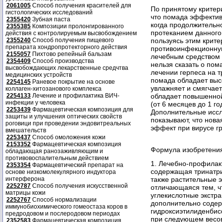
2061005
Способ получения красителей для
По принятому критер
гистологических исследований
что помада эффективн
2355420
Зубная паста
когда продолжительно
2355385
Композиции пролонгированного
протеканием данного
действия с контролируемым высвобождением
2355240
Способ получения пищевого
пользуясь этим крит
препарата хондропротекторного действия
противоинфекционну
2155057
Пихтово репейный бальзам
лечебным средством н
2354409
Способ производства
нельзя сказать о по
высвобождающих лекарственные средчтва
лечении герпеса на т
медицинских устройств
помада обладает выс
2254145
Раневое покрытие на основе
увлажняет и смягчает
коллаген-хитозанового комплекса
2254133
Лечение и профилактика ВИЧ-
обладает повышенной
инфекции у человека
(от 6 месяцев до 1 го
2253439
Фармацевтическая композиция для
Дополнительные иссл
защиты и улучшения оптических свойств
показывают, что нов
роговици при проведении эндовитреальных
эффект при вирусе гр
вмешательств
2253437
Способ омоложения кожи
2153352
Фармацевтическая композиция
Формула изобретени
обладающая ранозаживляющим и
противовоспалительным действием
1. Лечебно-профилак
2353354
Фармацевтический препарат на
содержащая тринатри
основе низкомолекулярного индуктора
интерферона
также растительные э
2252787
Способ получения искусственной
отличающаяся тем, чт
матрицы кожи
углекислотные экстра
2252767
Способ нормализации
дополнительно содер
иммунобиохимического гомеостаза коров в
гидроксиэтилиденбис
предродовом и послеродовом периодах
при следующем весов
2352583
Фармацевтическая композиция