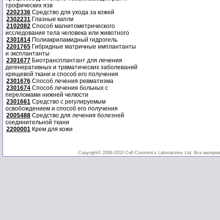
трофических язв
2202336
Средство для ухода за кожей
2302231
Глазные капли
2102082
Способ магнитометрического
исследования тела человека или животного
2301814
Полиакриламидный гидрогель
2201765
Гибридные матричные имплантанты
и эксплантанты
2301677
Биотрансплантант для лечения
дегенеративных и трвматических заболеваний
хрящевой ткани и способ его получения
2301676
Способ лечения ревматизма
2301674
Способ лечения больных с
переломами нижней челюсти
2301661
Средство с регулируемым
освобождением и способ его получения
2005488
Средство для лечения болезней
соединительной ткани
2200001
Крем для кожи
Copyright© 2006-2010 Cell Cosmetics Laboratories Ltd. Все матери