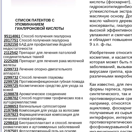
кислоты (фоскарнет)
гидроксиэтилиденбис
углекислотные экстра
масляную основу. До
СПИСОК ПАТЕНТОВ С
масло чайного дерева
УПОМИНАНИЕМ
консерванты, гиалуро
ГИАЛУРОНОВОЙ КИСЛОТЫ
высокой эффективнос
увлажняет и смягчает
95114061
Способ получения гиалурона
и обладает повышенн
2017751
Способ получения гиалурона
9 з.п. ф-лы.
2192150
БАД для профилактики йодной
недостаточности
Изобретение относитс
2112542
Препарат для лечения патологий
соединительных тканей
косметике, и касает
2225206
Препарат для лечения рака молочной
которая может быть 
железы
заболеваний, вызыва
2299733
Лечение опорно-двигательного
вирусами гриппа, кр
аппарата
различными микробн
2299732
Способ лечения глаукомы
2299726
Противоинфекционная губная помада
Как известно, для ле
2299725
Косметическое средство для ухода за
формы герпеса, прим
кожей
синтетического, так 
2198878
Ароматическое соединение
2198702
Способ подготовки трофических язв к
противовирусным сре
аутодермапластике
например, относятся
2198653
Вагинальные суппозитории
ацикловир, фоскарнет
2197946
Композиция для ухода за волосами
получаемые из сырья
2197923
Фармацевтическая композиция для
интерферон, интерле
лечения отеков роговицы
противогерпетически
2298410
Биотрансплантант и способ лечения
фосфонмуравьиной ки
ревматических и аутоиммунных заболеваний
2197501
Фотоотверженный гель на основе
инъекционного раств