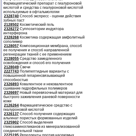
Фармацевтический препарат с гиалуроновой
кислотой и средства с гиалуроновой кислотой
используемые в офтальмологии
2328740
Способ экспресс - оценки действия
зубных паст
2128502
Косметический гель
2328272
Суппозитории индуктора
интерферона
2328268
Косметика содержащая амфолитный
сополимер
2128057
Композиционная мембрана, способ
ее получения и способ направленной
регенерации тканей с ее применением
2128055
Средство замедленного
освобождения и способ его получения
2128049
Свечи
2227743
Полипептидные варианты с
повышенной гепаринсвязывающей
способностью
2326893
Ковалентное и нековалентное
сшивание гидрофильных полимеров
2326697
Новый перевязочный материал для
быстрого заживления раневой поверхности
кожи
2126264
Фармацевтическое средство с
гиалуроновой кислотой
2326137
Способ получения содержащих
альгинат пористых формованных изделий
2325902
Способ выделения
гликозаминогликанов из минерализованной
соединительной ткани
2225195
Репелленты против насекомых