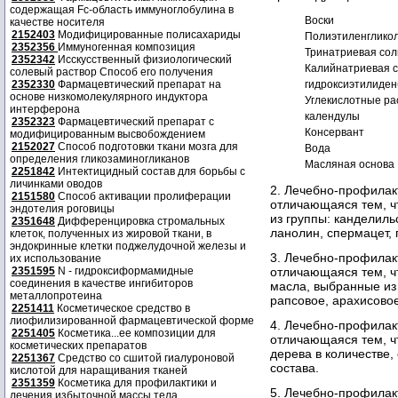
содержащая Fc-область иммуноглобулина в
Воски
качестве носителя
2152403
Модифицированные полисахариды
Полиэтиленглико
2352356
Иммуногенная композиция
Тринатриевая со
2352342
Исскусственный физиологический
Калийнатриевая с
солевый раствор Способ его получения
2352330
Фармацевтический препарат на
гидроксиэтилиде
основе низкомолекулярного индуктора
Углекислотные ра
интерферона
календулы
2352323
Фармацевтический препарат с
Консервант
модифицированным высвобождением
2152027
Способ подготовки ткани мозга для
Вода
определения гликозаминогликанов
Масляная основа
2251842
Интектицидный состав для борьбы с
личинками оводов
2. Лечебно-профилак
2151580
Способ активации пролиферации
отличающаяся тем, чт
эндотелия роговицы
из группы: канделиль
2351648
Дифференцировка стромальных
ланолин, спермацет,
клеток, полученных из жировой ткани, в
эндокринные клетки поджелудочной железы и
3. Лечебно-профилак
их использование
2351595
N - гидроксиформамидные
отличающаяся тем, ч
соединения в качестве ингибиторов
масла, выбранные из
металлопротеина
рапсовое, арахисово
2251411
Косметическое средство в
лиофилизированной фармацевтической форме
4. Лечебно-профилак
2251405
Косметика...ее композиции для
отличающаяся тем, ч
косметических препаратов
дерева в количестве
2251367
Средство со сшитой гиалуроновой
состава.
кислотой для наращивания тканей
2351359
Косметика для профилактики и
5. Лечебно-профилак
лечения избыточной массы тела