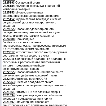
2325193
Сосудистый стент
2325184
Улучшенные везикулы наружной
мембраны бактерий
2325153
Многокомпонентная
фармацевтическая дозированная форма
2325152
Удерживаемая в желудке система
регулируемой доставки лекарственного
средства
2029955
Способ предоперационного
определения помутнения задней капсулы
хрусталика при экстракции катаракты
2324688
Производные
бисбензизоселеназолонила с
противоопухолевым, противовоспалительным
и антитромбоническим действием
2323017
Устройство и способ контролируемый
доставки активных веществ в кожу
2323011
Содержащий Коллаген I и Коллаген II
способный к рассасыванию внеклеточный
матрикс, предназначенный для
реконструирования хряща
2322955
Способ изготовления имплантанта
для пластики дефектов хрящевой ткани
2322454
Антитело против CCR5
2322263
Система продолжительного
высвобождения растворимого лекарственного
средства
2221561
Витамин Е и его сложные эфиры
2321634
Гены участвующие в метаболизме
углерода и продуцировании энергии
2321597
Биоматерьял, способ его
приготовления и его применение, медицинское