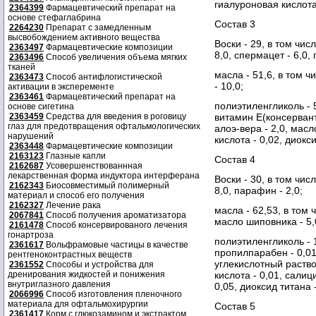
гиалуроновая кислота 
2364399
Фармацевтический препарат на
основе стефаглабрина
Состав 3
2264230
Препарат с замедленным
высвобождением активного вещества
Воски - 29, в том чис
2363497
Фармацевтические композиции
8,0, спермацет - 6,0,
2363496
Способ увеличения объема мягких
тканей
масла - 51,6, в том ч
2363473
Способ антифлогистической
- 10,0;
активации в эксперементе
2363461
Фармацевтический препарат на
полиэтиленгликоль - 5
основе сигетина
2363459
Средства для введения в роговицу
витамин Е(консервант
глаз для предотвращения офтальмологических
алоэ-вера - 2,0, масл
нарушений
кислота - 0,02, диокси
2363448
Фармацевтические композиции
2163123
Глазные капли
Состав 4
2162687
Усовершенствованнная
лекарственная форма индуктора интерферана
Воски - 30, в том чис
2162343
Биосовместимый полимерный
8,0, парафин - 2,0;
материал и способ его получения
2162327
Лечение рака
масла - 62,53, в том 
2067841
Способ получения ароматизатора
масло шиповника - 5,
2161478
Способ консервированого лечения
гонартроза
полиэтиленгликоль - 1
2361617
Вольфрамовые частицы в качестве
пропилпарабен - 0,01
рентгеноконтрастных веществ
углекислотный раство
2361552
Способы и устройства для
дренирования жидкостей и понижения
кислота - 0,01, салиц
внутриглазного давления
0,05, диоксид титана -
2066996
Способ изготовления пленочного
материала для офтальмохирургии
Состав 5
2361417
Корм с глюкозамином и экстрактом