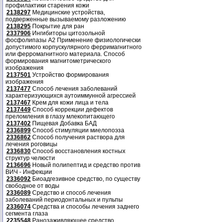
профилактики старения кожи
2138297
Медицинские устройства,
подверженные вызываемому разложению
2138295
Покрытие для ран
2337906
Ингибиторы цитозольной
фосфолипазы А2 Применение физиологически
допустимого корпускулярного ферримагнитного
или ферромагнитного материала. Способ
формирования магнитометрического
изображения
2137501
Устройство формирования
изображения
2137477
Способ лечения заболеваний
характеризующихся аутоиммунной агрессией
2137467
Крем для кожи лица и тела
2137449
Способ коррекции дефектов
преломления в глазу млекопитающего
2137402
Пищевая Добавка БАД
2336899
Способ стимуляции миелопоэза
2336862
Способ получения раствора для
лечения роговицы
2336830
Способ восстановления костных
структур челюсти
2136696
Новый полипептид и средство против
ВИЧ - Инфекции
2336092
Биоадгезивное средство, по существу
свободное от воды
2336089
Средство и способ лечения
заболеваний периодонтальных и пульпы
2336074
Средства и способы лечения заднего
сегмента глаза
2235548
Ранозаживляющее средство