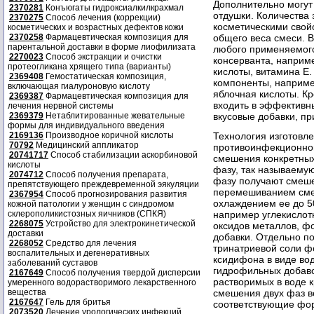
Дополнительно могут
2370281
Конъюгаты гидроксиалкилкрахмал
отдушки. Количества
2370275
Способ лечения (коррекции)
косметическими свой
косметических и возрастных дефектов кожи
2370258
Фармацевтическая композиция для
общего веса смеси. В
парентальной доставки в форме лиофилизата
любого применяемого
2270023
Способ экстракции и очистки
консерванта, наприм
протеогликана хрящего типа (варианты)
кислоты, витамина Е.
2369408
Гемостатическая композиция,
компоненты, например
включающая гиалуроновую кислоту
яблочная кислоты. Кр
2369387
Фармацевтическая композиция для
входить в эффективн
лечения нервной системы
2369379
Нетаблитированные жевательные
вкусовые добавки, п
формы для индивидуального введения
2169136
Производное коричной кислоты
Технология изготовл
70792
Медицинский аппликатор
противоинфекционно
20741717
Способ стабилизации аскорбиновой
смешения конкретных
кислоты
фазу, так называему
2074712
Способ получения препарата,
фазу получают смеше
препятствующего преждевременной эякуляции
перемешиванием сме
2367954
Способ прогнозирования развития
охлаждением ее до 5
кожной патологии у женщин с синдромом
склерополикистозных яичников (СПКЯ)
например углекислот
2268075
Устройство для электрокинетической
оксидов металлов, ф
доставки
добавки. Отдельно п
2268052
Средство для лечения
тринатриевой соли 
воспалительных и дегенеративных
ксидифона в виде вод
заболеваний суставов
гидрофильных добаво
2167649
Способ получения твердой дисперсии
растворимых в воде 
умеренного водорастворимого лекарственного
вещества
смешения двух фаз в
2167647
Гель для бритья
соответствующие фо
2073520
Лечение урологических инфекций