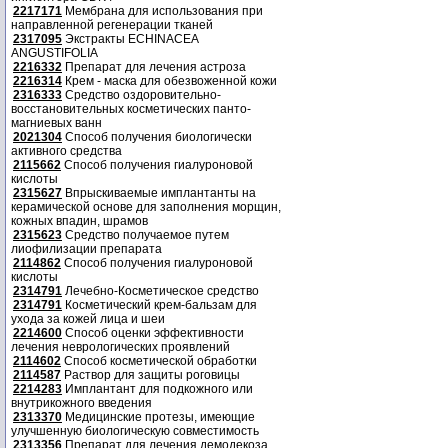
2217171
Мембрана для использования при
направленной регенерации тканей
2317095
Экстракты ECHINACEA
ANGUSTIFOLIA
2216332
Препарат для лечения астроза
2216314
Крем - маска для обезвоженной кожи
2316333
Средство оздоровительно-
восстановительных косметических панто-
магниевых ванн
2021304
Способ получения биологически
активного средства
2115662
Способ получения гиалуроновой
кислоты
2315627
Впрыскиваемые имплантанты на
керамической основе для заполнения морщин,
кожных впадин, шрамов
2315623
Средство получаемое путем
лиофилизации препарата
2114862
Способ получения гиалуроновой
кислоты
2314791
Лечебно-Косметическое средство
2314791
Косметический крем-бальзам для
ухода за кожей лица и шеи
2214600
Способ оценки эффективности
лечения неврологических проявлений
2114602
Способ косметической обработки
2114587
Раствор для защиты роговицы
2214283
Имплантант для подкожного или
внутрикожного введения
2313370
Медицинские протезы, имеющие
улучшенную биологическую совместимость
2313356
Препарат для лечения демодекоза