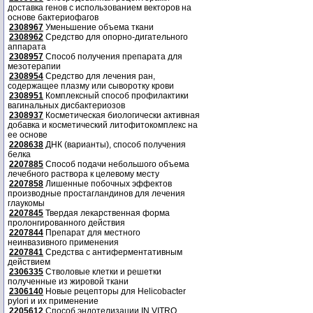
доставка генов с использованием векторов на
основе бактериофагов
2308967
Уменьшение объема ткани
2308962
Средство для опорно-дигательного
аппарата
2308957
Способ получения препарата для
мезотерапии
2308954
Средство для лечения ран,
содержащее плазму или сыворотку крови
2308951
Комплексный способ профилактики
вагинальных дисбактериозов
2308937
Косметическая биологически активная
добавка и косметический литофитокомплекс на
ее основе
2208638
ДНК (варианты), способ получения
белка
2207885
Способ подачи небольшого объема
лечебного раствора к целевому месту
2207858
Лишенные побочных эффектов
производные простагландинов для лечения
глаукомы
2207845
Твердая лекарственная форма
пролонгированного действия
2207844
Препарат для местного
неинвазивного применения
2207841
Средства с антиферментативным
действием
2306335
Стволовые клетки и решетки
полученные из жировой ткани
2306140
Новые рецепторы для Helicobacter
pylori и их применение
2205612
Способ эндотелизации IN VITRO