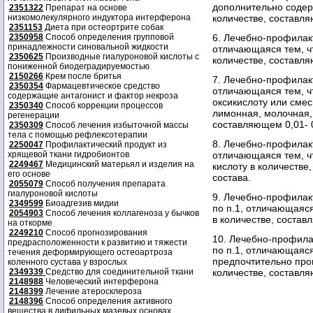
дополнительно содерж
2351322
Препарат на основе
низкомолекулярного индуктора интерферона
количестве, составля
2351153
Диета при остеортрите собак
2350958
Способ определения групповой
6. Лечебно-профилак
принадлежности синовальной жидкости
отличающаяся тем, ч
2350625
Производные гиалуроновой кислоты с
количестве, составля
пониженной биодеградируемостью
2150266
Крем после бритья
7. Лечебно-профилак
2350354
Фармацевтическое средство
отличающаяся тем, ч
содержащие антагонист и фактор некроза
оксикислоту или смес
2350340
Способ коррекции процессов
лимонная, молочная, 
регенерации
составляющем 0,01- 0
2350309
Способ лечения избыточной массы
тела с помощью рефлексотерапии
8. Лечебно-профилак
2250047
Профилактический продукт из
хрящевой ткани гидробионтов
отличающаяся тем, ч
2249467
Медицинский матерьял и изделия на
кислоту в количестве
его основе
состава.
2055079
Способ получения препарата
гиалуроновой кислоты
9. Лечебно-профилак
2349599
Биоадгезив мидии
по п.1, отличающаяся
2054903
Способ лечения коллагеноза у бычков
в количестве, состав
на откорме
2249210
Способ прогнозирования
10. Лечебно-профила
предрасположенности к развитию и тяжести
по п.1, отличающаяся
течения деформирующего остеоартроза
предпочтительно про
коленного сустава у взрослых
2349339
Средство для соединительной ткани
количестве, составля
2148988
Человеческий интерферона
2148399
Лечение атеросклероза
2148396
Способ определения активного
вещества в дифильных мазевых основах