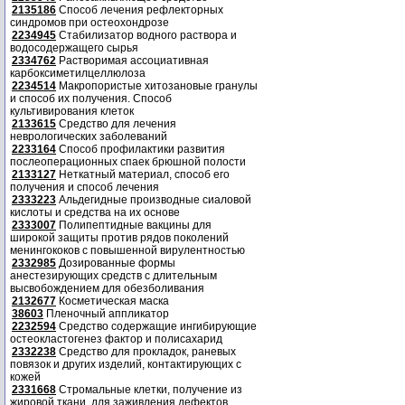
2135186
Способ лечения рефлекторных
синдромов при остеохондрозе
2234945
Стабилизатор водного раствора и
водосодержащего сырья
2334762
Растворимая ассоциативная
карбоксиметилцеллюлоза
2234514
Макропористые хитозановые гранулы
и способ их получения. Способ
культивирования клеток
2133615
Средство для лечения
неврологических заболеваний
2233164
Способ профилактики развития
послеоперационных спаек брюшной полости
2133127
Неткатный материал, способ его
получения и способ лечения
2333223
Альдегидные производные сиаловой
кислоты и средства на их основе
2333007
Полипептидные вакцины для
широкой защиты против рядов поколений
менингококов с повышенной вирулентностью
2332985
Дозированные формы
анестезирующих средств с длительным
высвобождением для обезболивания
2132677
Косметическая маска
38603
Пленочный аппликатор
2232594
Средство содержащие ингибирующие
остеокластогенез фактор и полисахарид
2332238
Средство для прокладок, раневых
повязок и других изделий, контактирующих с
кожей
2331668
Стромальные клетки, получение из
жировой ткани, для заживления дефектов