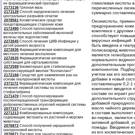
гликолевая кислоты в
ее фармацевтический препарат
2173136
Грязная мазь
перечисленных оксик
2173128
Способ хирургического лечения
суммарно составляющ
центральных разрывов сечатки
2078561
Косметическое средство
Оксикислоты, примен
предотвращающее старение кожи
предохранению кожи 
2172490
Способ прогнозирования
комплексе с другими
воспалительных заболеваний молочной
способствуют повыше
железы при эндопластике
вирусных инфекций. 
2272645
Способ лечения ЦМВ-Инфекции у
быть введена и гиалу
детей раннего возроста
2272636
Фармацевтическая композиция для
полисахарид животно
местного лечения воспаления
является гелеобраз
2272635
Фармацевтически активная
нормального водяного
субстанция для офтальмологии
дополнительным про
2272599
Биоматерьял для стабилизации
компонентом. Подбор
прогрессирующей миопии "Коллаплант"
учетом как его космет
2172168
Средство для заживления ран на
добавки в новый сост
основе гиалуроновой кислоты
2371172
Фармацевтическая композиция для
составляющем 0,2-1 
лечения нервной системы на основе
компонент вводится 
стефаглабрина
составе он играет ро
2171470
Способ прогнозирования
дополнительного стр
послеоперационной трансформации
добавкой природного
доброкачественных опухолей нервной системы
масло чайного дерева
2077317
Состав для ванн
в составе выполняет 
2271213
Комбинированные композиции,
содержащие экстракты из растений и морских
во-первых, является 
животных
активной добавкой, 
2076872
Способ получения окрашенной
помады. Вводимое ко
гиалуроновой кислоты
из его косметических 
2076671
Раствор для защиты роговицы