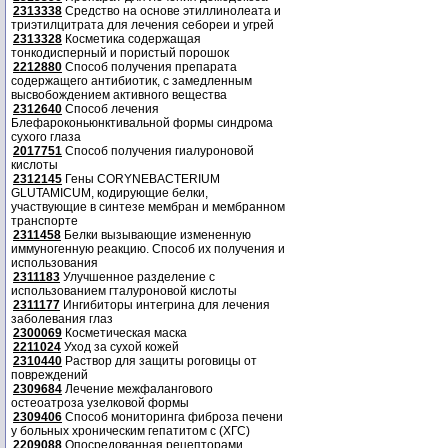
2313338
Средство на основе этиллинолеата и
триэтилцитрата для лечения себореи и угрей
2313328
Косметика содержащая
тонкодисперный и пористый порошок
2212880
Способ получения препарата
содержащего антибиотик, с замедленным
высвобождением активного вещества
2312640
Способ лечения
Блефароконьюнктивальной формы синдрома
сухого глаза
2017751
Способ получения гиалуроновой
кислоты
2312145
Гены CORYNEBACTERIUM
GLUTAMICUM, кодирующие белки,
участвующие в синтезе мембран и мембранном
транспорте
2311458
Белки вызывающие измененную
иммуногенную реакцию. Способ их получения и
использования
2311183
Улучшенное разделение с
использованием гталуроновой кислоты
2311177
Ингибиторы интегрина для лечения
заболевания глаз
2300069
Косметическая маска
2211024
Уход за сухой кожей
2310440
Раствор для защиты роговицы от
повреждений
2309684
Лечение межфалангового
остеоатроза узелковой формы
2309406
Способ мониторинга фиброза печени
у больных хроническим гепатитом с (ХГС)
2209088
Опосредованная рецепторами