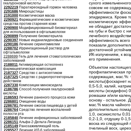
сухого измельченног
гиалуроновой кислоты
2292219
Паратиреоидный гормон человека
совсем не содержащу
2291686
Микроцастицы
эффективности фоска
2191000
Косметическая маска
эпидермиса. Кроме то
2290921
Фармацевтические и косметические
косметическую эффект
средства против старения кожи
не обладает достато
2290900
Модифицированный биоматериал
на губы и быстро с н
для использования в офтальмологии
лечебного воздейств
2290899
Получение биоматерьяла
2290397
Новые инданилиденовые соединения
эффективность всего 
2290186
Лечение сирингомиелии
показали дополнител
2288702
Иррингационный раствор для
достаточной устойчи
офтальмологии
ИК-излучениям, к воз
2288699
Гель для лечения стоматологических
его применения.
заболеваний
2188011
Активирующая остеогенез
Объектом настоящего
фармацевтическая композиция
профилактическая пр
2187327
Средство с антисептиком
содержащая, мас.%:
2187325
Средство с радиопротекторным
действием
кислоты(фоскарнет на
2287330
Композиции миноксидила
0,5-5,0, калий, нат
2186786
Способ получения гиалуроновой
кислоты (ксидифон) 0,
кислоты
ромашки и/или календ
2186593
Лечение раненого процесса кожи
основу - остальное. 
2286801
Очищение воды
мас.% масла чайного 
2286781
Лечение ожогов пищевода у детей
дополнительно помад
2286764
Средство лечения воспалений
полости рта
1,0, оксикислоты 0,01
2185840
Лечение инфекционных заболеваний
0,2-1,0, отдушку 0-1,
2286151
Альфа-2-Дельта-Лиганда
воска из следующей г
2185149
Ранозаживляющий гель
пчелиный воск, церез
2285527
Лечение ИЛ-6 заболеваний