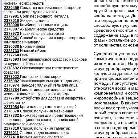
является солюбилиз
косметических средств
способствующим эмул
2280459
Средство для изменения скорости
другой стороны, смя
роста или репродукции клеток
свойства помады. До
2179981
Соли переходного металла
что определенно под
2378010
Жидкие вакцины
2378008
Комбинированные вакцины
способствуют улучше
2378007
Анаболическое средство
средство относится к
2377973
Растительные экстракты
содержание воды в п
2280041
Способ получения водорастворимых
фазы - остальное до 
комплексов гиалурил
от количества основн
2280038
Биополимеры
2323733
Йодный обмен
Существенную роль н
2377260
Гель
косметического сред
2178693
Противовирусное средство на основе
из компонентов. Напр
гиалуроновой кислоты
2178692
Облегчающие зуд косметическое
структурообразующи
средство
количества данных ко
2377022
Гемостатические спреи
при ее формовании и
2376982
Увлажняющая сыворотка для лица
помады, присутствую
2376974
Трансдермальный гель для лица
относятся воски и м
2362784
Гипо-и гиперацетилированные
компонентами и соста
менингокковые капсульные сахариды
жироподобные вещест
2177789
Устройство для доставки лекарства к
шейке матки
ископаемые. В качест
2277954
Крем для лица омолаживающий
воски всех трех указ
2376378
Способ получения метионина
новый состав вводятс
2177332
Биоматериал для предотвращения
озокерит, в качестве 
послеоперационных спаек, с производной
спермацет, и в качес
гиалуроновой кислотой
в составе одновремен
2177310
Способ получения таблеток
структурообразовате
2376011
Средство для позвоночника
2277410
Косметическое средство
суммарно составляет