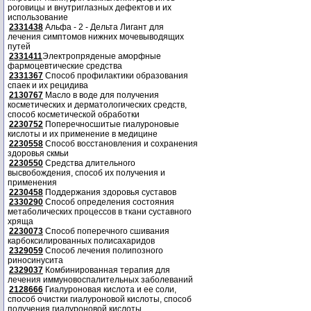
роговицы и внутриглазных дефектов и их
использование
2331438
Альфа - 2 - Дельта Лигант для
лечения симптомов нижних мочевыводящих
путей
2331411
Электропряденые аморфные
фармоцевтические средства
2331367
Способ профилактики образования
спаек и их рецидива
2130767
Масло в воде для получения
косметических и дерматологических средств,
способ косметической обработки
2230752
Поперечносшитые гиалуроновые
кислоты и их применение в медицине
2230558
Способ восстановления и сохранения
здоровья скмьи
2230550
Средства длительного
высвобождения, способ их получения и
применения
2230458
Поддержания здоровья суставов
2330290
Способ определения состояния
метаболических процессов в ткани суставного
хряща
2230073
Способ поперечного сшивания
карбоксилированных полисахаридов
2329059
Способ лечения полипозного
риносинусита
2329037
Комбинированная терапия для
лечения иммуновоспалительных заболеваний
2128666
Гиалуроновая кислота и ее соли,
способ очистки гиалуроновой кислоты, способ
получения гиалуроновой кислоты.