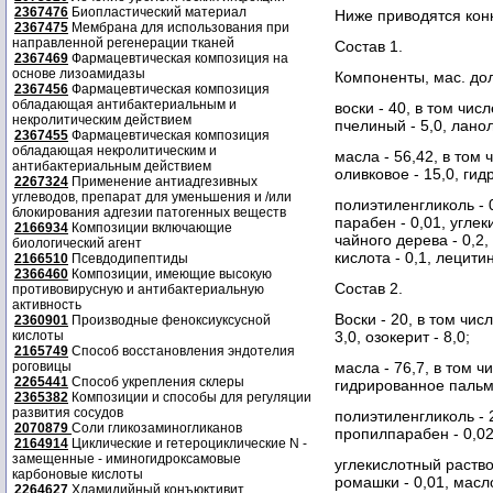
2367476
Биопластический материал
Ниже приводятся кон
2367475
Мембрана для использования при
направленной регенерации тканей
Состав 1.
2367469
Фармацевтическая композиция на
основе лизоамидазы
Компоненты, мас. до
2367456
Фармацевтическая композиция
обладающая антибактериальным и
воски - 40, в том числ
некролитическим действием
пчелиный - 5,0, ланол
2367455
Фармацевтическая композиция
обладающая некролитическим и
масла - 56,42, в том 
антибактериальным действием
оливковое - 15,0, ги
2267324
Применение антиадгезивных
углеводов, препарат для уменьшения и /или
полиэтиленгликоль - 0
блокирования адгезии патогенных веществ
парабен - 0,01, угле
2166934
Композиции включающие
чайного дерева - 0,2,
биологический агент
кислота - 0,1, лецитин
2166510
Псевдодипептиды
2366460
Композиции, имеющие высокую
Состав 2.
противовирусную и антибактериальную
активность
Воски - 20, в том чис
2360901
Производные феноксиуксусной
кислоты
3,0, озокерит - 8,0;
2165749
Способ восстановления эндотелия
роговицы
масла - 76,7, в том ч
2265441
Способ укрепления склеры
гидрированное пальмо
2365382
Композиции и способы для регуляции
развития сосудов
полиэтиленгликоль - 2
2070879
Соли гликозаминогликанов
пропилпарабен - 0,02
2164914
Циклические и гетероциклические N -
замещенные - иминогидроксамовые
углекислотный раство
карбоновые кислоты
ромашки - 0,01, масло
2264627
Хламидийный конъюктивит