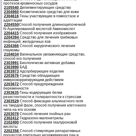
протезов кровеносных сосудов
2105540
Депигментирующее средство
2304960
Косметическое средство для кожи
2304616
Гены участвующие в гомеостазе и
адаптации
2204550
Способ получения длинноцепочечной
N-Ацилированной кислотой Аминокислот
2204415
Способ получения изображения
2204394
Средство для лечения грибковых
инфекций, желудочных язв
2204366
Способ хирургического лечения
глаукомы
2104034
Вагинальное увлажняющие средство,
способ его получения
2303991
Биологически активная добавка
2303990
БАД
2303973
Адсорбирующее изделие
2203676
Средство обладающее
иммунокорригирующим действием
2203672
Способ предупреждения
беременности
2303635
Гены кодирующие белки
резистентности и толерантности к стрессам
2303529
Способ фиксации альгинатного геля
на твердой фазе, способ получения клеточного
чипа на его основе
2203078
Способ лечения гнойных ран
2302412
Гидразоно-малонитрилы
2102400
Способ получения гиалуроновой
кислоты
2202356
Способ стимуляции репаративных
процессов длительно незаживающих ран и