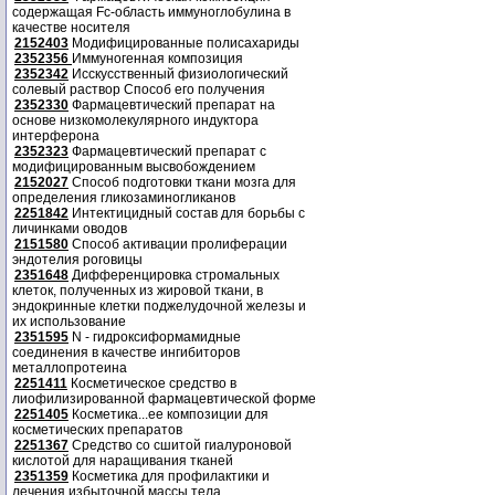
содержащая Fc-область иммуноглобулина в
качестве носителя
2152403
Модифицированные полисахариды
2352356
Иммуногенная композиция
2352342
Исскусственный физиологический
солевый раствор Способ его получения
2352330
Фармацевтический препарат на
основе низкомолекулярного индуктора
интерферона
2352323
Фармацевтический препарат с
модифицированным высвобождением
2152027
Способ подготовки ткани мозга для
определения гликозаминогликанов
2251842
Интектицидный состав для борьбы с
личинками оводов
2151580
Способ активации пролиферации
эндотелия роговицы
2351648
Дифференцировка стромальных
клеток, полученных из жировой ткани, в
эндокринные клетки поджелудочной железы и
их использование
2351595
N - гидроксиформамидные
соединения в качестве ингибиторов
металлопротеина
2251411
Косметическое средство в
лиофилизированной фармацевтической форме
2251405
Косметика...ее композиции для
косметических препаратов
2251367
Средство со сшитой гиалуроновой
кислотой для наращивания тканей
2351359
Косметика для профилактики и
лечения избыточной массы тела