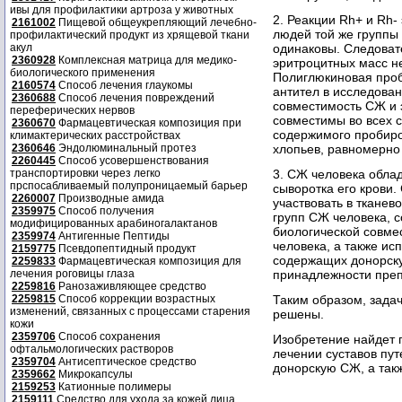
ивы для профилактики артроза у животных
2. Реакции Rh+ и Rh-
2161002
Пищевой общеукрепляющий лечебно-
людей той же группы 
профилактический продукт из хрящевой ткани
акул
одинаковы. Следоват
2360928
Комплексная матрица для медико-
эритроцитных масс не
биологического применения
Полиглюкиновая проб
2160574
Способ лечения глаукомы
антител в исследова
2360688
Способ лечения повреждений
совместимость СЖ и 
переферических нервов
совместимы во всех с
2360670
Фармацевтическая композиция при
содержимого пробирок
климактерических расстройствах
2360646
Эндолюминальный протез
хлопьев, равномерно
2260445
Способ усовершенствования
транспортировки через легко
3. СЖ человека облад
прспосабливаемый полупроницаемый барьер
сыворотка его крови
2260007
Производные амида
участвовать в тканев
2359975
Способ получения
групп СЖ человека, с
модифицированных арабиногалактанов
биологической совме
2359974
Антигенные Пептиды
человека, а также ис
2159775
Псевдопептидный продукт
содержащих донорску
2259833
Фармацевтическая композиция для
лечения роговицы глаза
принадлежности преп
2259816
Ранозаживляющее средство
2259815
Способ коррекции возрастных
Таким образом, зада
изменений, связанных с процессами старения
решены.
кожи
2359706
Способ сохранения
Изобретение найдет 
офтальмологических растворов
лечении суставов пу
2359704
Антисептическое средство
донорскую СЖ, а так
2359662
Микрокапсулы
2159253
Катионные полимеры
2159111
Средство для ухода за кожей лица