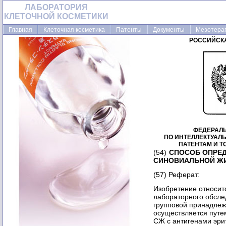
ЛАБОРАТОРИЯ
КЛЕТОЧНОЙ КОСМЕТИКИ
Главная
Клеточная косметика
Патенты
Документы
Мезотера
РОССИЙСК
ФЕДЕРАЛ
ПО ИНТЕЛЛЕКТУАЛ
ПАТЕНТАМ И 
(54)
СПОСОБ ОПРЕ
СИНОВИАЛЬНОЙ Ж
(57) Реферат:
Изобретение относит
лабораторного обсле
групповой принадлеж
осуществляется путе
СЖ с антигенами эри