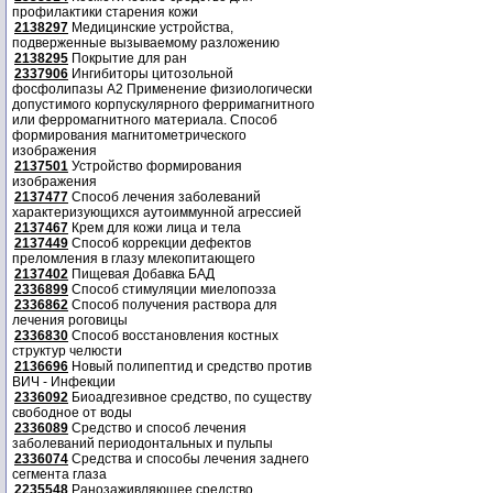
профилактики старения кожи
2138297
Медицинские устройства,
подверженные вызываемому разложению
2138295
Покрытие для ран
2337906
Ингибиторы цитозольной
фосфолипазы А2 Применение физиологически
допустимого корпускулярного ферримагнитного
или ферромагнитного материала. Способ
формирования магнитометрического
изображения
2137501
Устройство формирования
изображения
2137477
Способ лечения заболеваний
характеризующихся аутоиммунной агрессией
2137467
Крем для кожи лица и тела
2137449
Способ коррекции дефектов
преломления в глазу млекопитающего
2137402
Пищевая Добавка БАД
2336899
Способ стимуляции миелопоэза
2336862
Способ получения раствора для
лечения роговицы
2336830
Способ восстановления костных
структур челюсти
2136696
Новый полипептид и средство против
ВИЧ - Инфекции
2336092
Биоадгезивное средство, по существу
свободное от воды
2336089
Средство и способ лечения
заболеваний периодонтальных и пульпы
2336074
Средства и способы лечения заднего
сегмента глаза
2235548
Ранозаживляющее средство