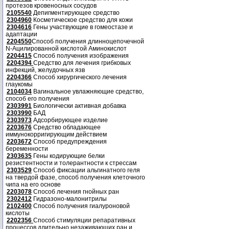
протезов кровеносных сосудов
2105540
Депигментирующее средство
2304960
Косметическое средство для кожи
2304616
Гены участвующие в гомеостазе и
адаптации
2204550
Способ получения длинноцепочечной
N-Ацилированной кислотой Аминокислот
2204415
Способ получения изображения
2204394
Средство для лечения грибковых
инфекций, желудочных язв
2204366
Способ хирургического лечения
глаукомы
2104034
Вагинальное увлажняющие средство,
способ его получения
2303991
Биологически активная добавка
2303990
БАД
2303973
Адсорбирующее изделие
2203676
Средство обладающее
иммунокорригирующим действием
2203672
Способ предупреждения
беременности
2303635
Гены кодирующие белки
резистентности и толерантности к стрессам
2303529
Способ фиксации альгинатного геля
на твердой фазе, способ получения клеточного
чипа на его основе
2203078
Способ лечения гнойных ран
2302412
Гидразоно-малонитрилы
2102400
Способ получения гиалуроновой
кислоты
2202356
Способ стимуляции репаративных
процессов длительно незаживающих ран и