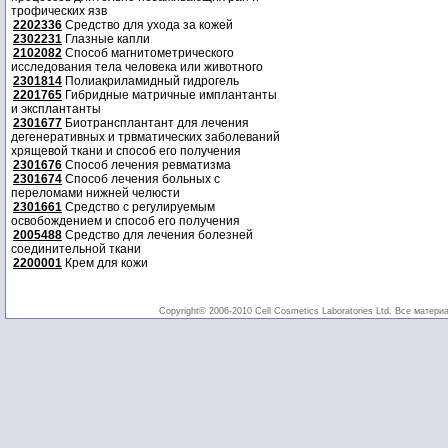
трофических язв
2202336
Средство для ухода за кожей
2302231
Глазные капли
2102082
Способ магнитометрического
исследования тела человека или животного
2301814
Полиакриламидный гидрогель
2201765
Гибридные матричные имплантанты
и эксплантанты
2301677
Биотрансплантант для лечения
дегенеративных и трвматических заболеваний
хрящевой ткани и способ его получения
2301676
Способ лечения ревматизма
2301674
Способ лечения больных с
переломами нижней челюсти
2301661
Средство с регулируемым
освобождением и способ его получения
2005488
Средство для лечения болезней
соединительной ткани
2200001
Крем для кожи
Copyright© 2006-2010 Cell Cosmetics Laboratories Ltd. Все матери