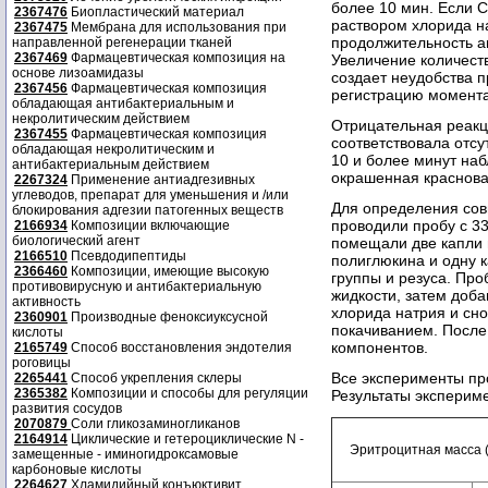
более 10 мин. Если 
2367476
Биопластический материал
раствором хлорида на
2367475
Мембрана для использования при
продолжительность аг
направленной регенерации тканей
2367469
Фармацевтическая композиция на
Увеличение количест
основе лизоамидазы
создает неудобства 
2367456
Фармацевтическая композиция
регистрацию момента
обладающая антибактериальным и
некролитическим действием
Отрицательная реакц
2367455
Фармацевтическая композиция
соответствовала отсу
обладающая некролитическим и
10 и более минут на
антибактериальным действием
окрашенная красноват
2267324
Применение антиадгезивных
углеводов, препарат для уменьшения и /или
Для определения сов
блокирования адгезии патогенных веществ
проводили пробу с 3
2166934
Композиции включающие
биологический агент
помещали две капли 
2166510
Псевдодипептиды
полиглюкина и одну 
2366460
Композиции, имеющие высокую
группы и резуса. Про
противовирусную и антибактериальную
жидкости, затем доба
активность
хлорида натрия и сн
2360901
Производные феноксиуксусной
покачиванием. После
кислоты
компонентов.
2165749
Способ восстановления эндотелия
роговицы
Все эксперименты пр
2265441
Способ укрепления склеры
2365382
Композиции и способы для регуляции
Результаты эксперим
развития сосудов
2070879
Соли гликозаминогликанов
2164914
Циклические и гетероциклические N -
Эритроцитная масса 
замещенные - иминогидроксамовые
карбоновые кислоты
2264627
Хламидийный конъюктивит