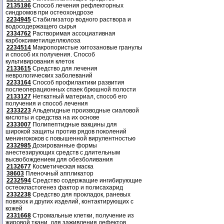
2135186
Способ лечения рефлекторных
синдромов при остеохондрозе
2234945
Стабилизатор водного раствора и
водосодержащего сырья
2334762
Растворимая ассоциативная
карбоксиметилцеллюлоза
2234514
Макропористые хитозановые гранулы
и способ их получения. Способ
культивирования клеток
2133615
Средство для лечения
неврологических заболеваний
2233164
Способ профилактики развития
послеоперационных спаек брюшной полости
2133127
Неткатный материал, способ его
получения и способ лечения
2333223
Альдегидные производные сиаловой
кислоты и средства на их основе
2333007
Полипептидные вакцины для
широкой защиты против рядов поколений
менингококов с повышенной вирулентностью
2332985
Дозированные формы
анестезирующих средств с длительным
высвобождением для обезболивания
2132677
Косметическая маска
38603
Пленочный аппликатор
2232594
Средство содержащие ингибирующие
остеокластогенез фактор и полисахарид
2332238
Средство для прокладок, раневых
повязок и других изделий, контактирующих с
кожей
2331668
Стромальные клетки, получение из
жировой ткани, для заживления дефектов