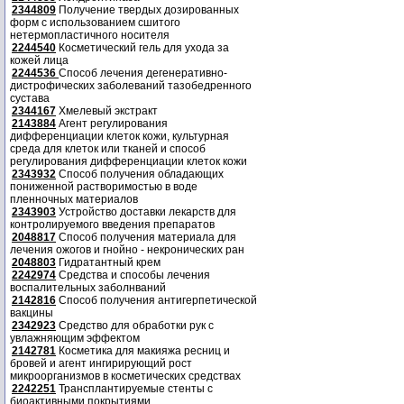
2344809
Получение твердых дозированных
форм с использованием сшитого
нетермопластичного носителя
2244540
Косметический гель для ухода за
кожей лица
2244536
Способ лечения дегенеративно-
дистрофических заболеваний тазобедренного
сустава
2344167
Хмелевый экстракт
2143884
Агент регулирования
дифференциации клеток кожи, культурная
среда для клеток или тканей и способ
регулирования дифференциации клеток кожи
2343932
Способ получения обладающих
пониженной растворимостью в воде
пленночных материалов
2343903
Устройство доставки лекарств для
контролируемого введения препаратов
2048817
Способ получения материала для
лечения ожогов и гнойно - некронических ран
2048803
Гидратантный крем
2242974
Средства и способы лечения
воспалительных заболнваний
2142816
Способ получения антигерпетической
вакцины
2342923
Средство для обработки рук с
увлажняющим эффектом
2142781
Косметика для макияжа ресниц и
бровей и агент ингирирующий рост
микроорганизмов в косметических средствах
2242251
Трансплантируемые стенты с
биоактивными покрытиями