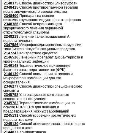
2148375
Способ диагностики близорукости
2348415
Способ противоспаечной терапии
после хирургического вмешательства
2348400
Препарат на основе
низкомолекулярного индуктора интерферона
2348386
Способ непроникающего
хирургического лечения первичной
открытоугольной глаукомы
2248213
Лечение Галактозидальной А
недостаточности
2347586
Микрофлюидизированные эмульсии
типа "масло в воде" и вакцинные средства
2147243
Контрастное средство
2146526
Лечебный препарат дисбактериоза и
урогенитальных инфекций
2146148
Терапевтическое применение
фактора роста кератиноцитов (ФРК)
2146139
Способ повышения активности
макрофагов и комбинации для его
осуществления
2346277
Способ диагностики специфического
синовита
2345793
Ультразвуковые контрастные
вещества и их получение
2345782
Терапевтические комбинации на
основе PORIFERA для лечения и
предотвращения кожных заболеваний
2245131
Способ коррекции косметических
недостатков кожи
2245130
Способ активации восстановительных
процессов в коже
2144833
Хондроитиназа