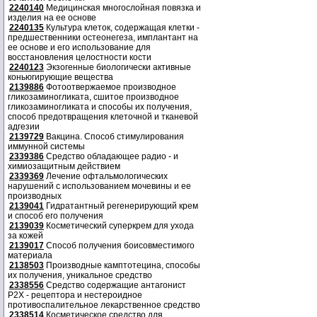
2240140
Медицинская многослойная повязка и
изделия на ее основе
2240135
Культура клеток, содержащая клетки -
предшественники остеонегеза, имплантант на
ее основе и его использование для
восстановления целостности кости
2240123
Экзогенные биологически активные
коньюгирующие вещества
2139886
Фотоотвержаемое производное
гликозаминогликата, сшитое производное
гликозаминогликата и способы их получения,
способ предотвращения клеточной и тканевой
адгезии
2139729
Вакцина. Способ стимулирования
иммунной системы
2339386
Средство обладающее радио - и
химиозащитным действием
2339369
Лечение офтальмологических
нарушений с использованием мочевины и ее
производных
2139041
Гидратантный регенерирующий крем
и способ его получения
2139039
Косметический суперкрем для ухода
за кожей
2139017
Способ получения боисовместимого
материала
2138503
Производные камптотецина, способы
их получения, уникальное средство
2338556
Средство содержащие антагонист
Р2Х - рецептора и нестероидное
противоспалительное лекарственное средство
2338514
Косметическое средство для