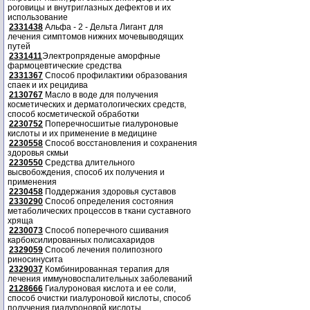
роговицы и внутриглазных дефектов и их
использование
2331438
Альфа - 2 - Дельта Лигант для
лечения симптомов нижних мочевыводящих
путей
2331411
Электропряденые аморфные
фармоцевтические средства
2331367
Способ профилактики образования
спаек и их рецидива
2130767
Масло в воде для получения
косметических и дерматологических средств,
способ косметической обработки
2230752
Поперечносшитые гиалуроновые
кислоты и их применение в медицине
2230558
Способ восстановления и сохранения
здоровья скмьи
2230550
Средства длительного
высвобождения, способ их получения и
применения
2230458
Поддержания здоровья суставов
2330290
Способ определения состояния
метаболических процессов в ткани суставного
хряща
2230073
Способ поперечного сшивания
карбоксилированных полисахаридов
2329059
Способ лечения полипозного
риносинусита
2329037
Комбинированная терапия для
лечения иммуновоспалительных заболеваний
2128666
Гиалуроновая кислота и ее соли,
способ очистки гиалуроновой кислоты, способ
получения гиалуроновой кислоты.