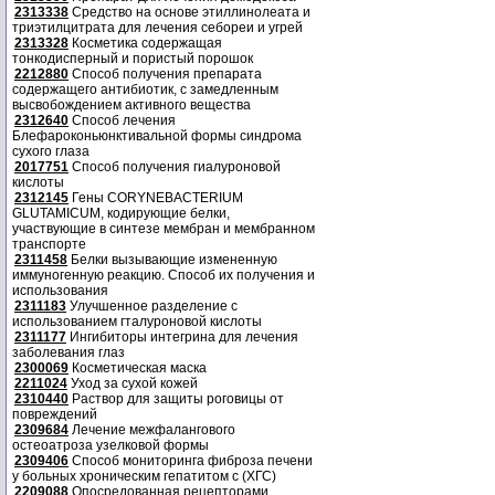
2313338
Средство на основе этиллинолеата и
триэтилцитрата для лечения себореи и угрей
2313328
Косметика содержащая
тонкодисперный и пористый порошок
2212880
Способ получения препарата
содержащего антибиотик, с замедленным
высвобождением активного вещества
2312640
Способ лечения
Блефароконьюнктивальной формы синдрома
сухого глаза
2017751
Способ получения гиалуроновой
кислоты
2312145
Гены CORYNEBACTERIUM
GLUTAMICUM, кодирующие белки,
участвующие в синтезе мембран и мембранном
транспорте
2311458
Белки вызывающие измененную
иммуногенную реакцию. Способ их получения и
использования
2311183
Улучшенное разделение с
использованием гталуроновой кислоты
2311177
Ингибиторы интегрина для лечения
заболевания глаз
2300069
Косметическая маска
2211024
Уход за сухой кожей
2310440
Раствор для защиты роговицы от
повреждений
2309684
Лечение межфалангового
остеоатроза узелковой формы
2309406
Способ мониторинга фиброза печени
у больных хроническим гепатитом с (ХГС)
2209088
Опосредованная рецепторами