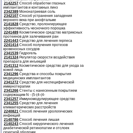
2142257
Способ обработки глазных
имплантантов и контакных линз
2342389
Мононатриевая соль
2342107
Способ устранения западения
верхнего века при анофтальме
2141828
Средство, пролонгирующее
эффективность чесночного порошка
2241489
Косметическое средство матриксных
протеинов для залечивания ран
2241443
Средство для лечения герпеса
2241414
Способ получения протезов
кровеносных сосудов
2341539
Гидрогель
2141324
Регулятор скорости воздействия
препарата для инъекций
2141312
Косметическое средство для ухода за
кожей лица
2341296
Средства и способы покрытия
медицинских имплантантов
2341272
Средство для неспецифической
иммунотерапии
2341266
Стенты с нанесенным покрытием
содержащим N - (5-(4-(4-
2341257
Иммуномодулирующее средство
2341255
Средство для лечения
климактерических расстройств
2240821
Способ лечения урологических
инфекций
2140786
Способ лечения лишая
2140243
Способ хирургического лечения
диабетической ретинопатии и отслоек
сечатной оболочки