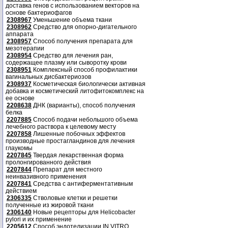
доставка генов с использованием векторов на
основе бактериофагов
2308967
Уменьшение объема ткани
2308962
Средство для опорно-дигательного
аппарата
2308957
Способ получения препарата для
мезотерапии
2308954
Средство для лечения ран,
содержащее плазму или сыворотку крови
2308951
Комплексный способ профилактики
вагинальных дисбактериозов
2308937
Косметическая биологически активная
добавка и косметический литофитокомплекс на
ее основе
2208638
ДНК (варианты), способ получения
белка
2207885
Способ подачи небольшого объема
лечебного раствора к целевому месту
2207858
Лишенные побочных эффектов
производные простагландинов для лечения
глаукомы
2207845
Твердая лекарственная форма
пролонгированного действия
2207844
Препарат для местного
неинвазивного применения
2207841
Средства с антиферментативным
действием
2306335
Стволовые клетки и решетки
полученные из жировой ткани
2306140
Новые рецепторы для Helicobacter
pylori и их применение
2205612
Способ эндотелизации IN VITRO