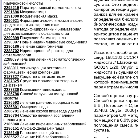
гиалуроновой кислоты
сустава. Это предпо
2292219
Паратиреоидный гормон человека
хондропротекции дон
2291686
Микроцастицы
банков для ее хранен
2191000
Косметическая маска
определения биологи
2290921
Фармацевтические и косметические
биологическими жидко
средства против старения кожи
метода определения 
2290900
Модифицированный биоматериал
для использования в офтальмологии
эритроцитов пациен
2290899
Получение биоматерьяла
позволяют оценить п
2290397
Новые инданилиденовые соединения
состав, но не дают 
2290186
Лечение сирингомиелии
2288702
Иррингационный раствор для
Известен способ опре
офтальмологии
свид. 1681182 СССР.
2288699
Гель для лечения стоматологических
жидкости // Шатохина 
заболеваний
GO01N 1/28. Опубл. 
2188011
Активирующая остеогенез
жидкости высушивают
фармацевтическая композиция
2187327
Средство с антисептиком
высушенной капле оп
2187325
Средство с радиопротекторным
которой преимуществ
действием
параметрам вычисляю
2287330
Композиции миноксидила
2186786
Способ получения гиалуроновой
Способ оценки внутри
кислоты
Способ оценки характ
2186593
Лечение раненого процесса кожи
В.В., Петрович Н.С, 
2286801
Очищение воды
33/483. Опубл. 2000]
2286781
Лечение ожогов пищевода у детей
параметров СЖ мето
2286764
Средство лечения воспалений
полости рта
помещают в 0,9% рас
2185840
Лечение инфекционных заболеваний
поглощения смеси, п
2286151
Альфа-2-Дельта-Лиганда
сустава.
2185149
Ранозаживляющий гель
2285527
Лечение ИЛ-6 заболеваний