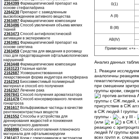
2364399
Фармацевтический препарат на
0(1)
основе стефаглабрина
2264230
Препарат с замедленным
А (II)
высвобождением активного вещества
2363497
Фармацевтические композиции
2363496
Способ увеличения объема мягких
В (III)
тканей
2363473
Способ антифлогистической
активации в эксперементе
AB(IV)
2363461
Фармацевтический препарат на
основе сигетина
Примечание: «+» - 
2363459
Средства для введения в роговицу
глаз для предотвращения офтальмологических
нарушений
Анализ данных табли
2363448
Фармацевтические композиции
2163123
Глазные капли
1. Реакции исследуе
2162687
Усовершенствованнная
аналогичны реакциям
лекарственная форма индуктора интерферана
гемагглютинирующим
2162343
Биосовместимый полимерный
при смешении эритроц
материал и способ его получения
2162327
Лечение рака
группы крови, свидет
2067841
Способ получения ароматизатора
) против антигена 
2161478
Способ консервированого лечения
группы с СЖ людей, и
гонартроза
присутствие в СЖ аг
2361617
Вольфрамовые частицы в качестве
в СЖ людей I группы 
рентгеноконтрастных веществ
группы -
-, а у III -
2361552
Способы и устройства для
дренирования жидкостей и понижения
(или
и
) в СЖ I,
внутриглазного давления
реакцию с эритроцит
2066996
Способ изготовления пленочного
людей IV группы кро
материала для офтальмохирургии
всех групп и, следова
2361417
Корм с глюкозамином и экстрактом