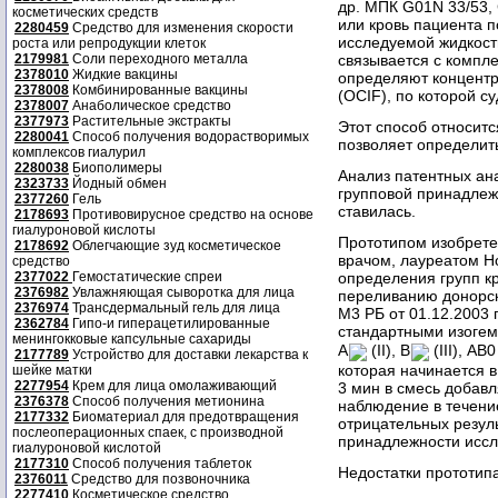
др. МПК G01N 33/53, 
косметических средств
или кровь пациента 
2280459
Средство для изменения скорости
исследуемой жидкост
роста или репродукции клеток
2179981
Соли переходного металла
связывается с компл
2378010
Жидкие вакцины
определяют концентр
2378008
Комбинированные вакцины
(OCIF), по которой с
2378007
Анаболическое средство
2377973
Растительные экстракты
Этот способ относитс
2280041
Способ получения водорастворимых
позволяет определит
комплексов гиалурил
2280038
Биополимеры
Анализ патентных ана
2323733
Йодный обмен
групповой принадлеж
2377260
Гель
ставилась.
2178693
Противовирусное средство на основе
гиалуроновой кислоты
Прототипом изобрете
2178692
Облегчающие зуд косметическое
врачом, лауреатом Н
средство
2377022
Гемостатические спреи
определения групп кр
2376982
Увлажняющая сыворотка для лица
переливанию донорск
2376974
Трансдермальный гель для лица
М3 РБ от 01.12.2003 
2362784
Гипо-и гиперацетилированные
стандартными изоге
менингокковые капсульные сахариды
А
(II), В
(III), АВ
2177789
Устройство для доставки лекарства к
которая начинается в
шейке матки
2277954
Крем для лица омолаживающий
3 мин в смесь добав
2376378
Способ получения метионина
наблюдение в течени
2177332
Биоматериал для предотвращения
отрицательных резуль
послеоперационных спаек, с производной
принадлежности иссл
гиалуроновой кислотой
2177310
Способ получения таблеток
Недостатки прототипа
2376011
Средство для позвоночника
2277410
Косметическое средство