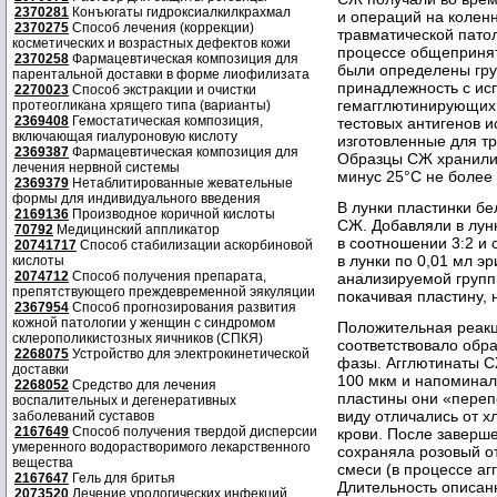
2370281
Конъюгаты гидроксиалкилкрахмал
и операций на коленн
2370275
Способ лечения (коррекции)
травматической пато
косметических и возрастных дефектов кожи
процессе общепринят
2370258
Фармацевтическая композиция для
были определены гру
парентальной доставки в форме лиофилизата
принадлежность с ис
2270023
Способ экстракции и очистки
гемагглютинирующих с
протеогликана хрящего типа (варианты)
2369408
Гемостатическая композиция,
тестовых антигенов 
включающая гиалуроновую кислоту
изготовленные для т
2369387
Фармацевтическая композиция для
Образцы СЖ хранили 
лечения нервной системы
минус 25°С не более
2369379
Нетаблитированные жевательные
формы для индивидуального введения
В лунки пластинки б
2169136
Производное коричной кислоты
СЖ. Добавляли в лунк
70792
Медицинский аппликатор
в соотношении 3:2 и
20741717
Способ стабилизации аскорбиновой
в лунки по 0,01 мл э
кислоты
2074712
Способ получения препарата,
анализируемой групп
препятствующего преждевременной эякуляции
покачивая пластину, 
2367954
Способ прогнозирования развития
кожной патологии у женщин с синдромом
Положительная реакц
склерополикистозных яичников (СПКЯ)
соответствовало обр
2268075
Устройство для электрокинетической
фазы. Агглютинаты С
доставки
100 мкм и напоминал
2268052
Средство для лечения
пластины они «переп
воспалительных и дегенеративных
виду отличались от х
заболеваний суставов
2167649
Способ получения твердой дисперсии
крови. После заверш
умеренного водорастворимого лекарственного
сохраняла розовый о
вещества
смеси (в процессе аг
2167647
Гель для бритья
Длительность описан
2073520
Лечение урологических инфекций