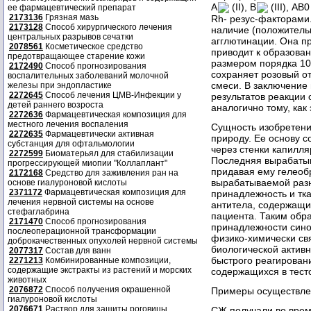
А
(II), В
(III), А
ее фармацевтический препарат
2173136
Грязная мазь
Rh- резус-факторами
2173128
Способ хирургического лечения
наличие (положительн
центральных разрывов сечатки
агглютинации. Она п
2078561
Косметическое средство
приводит к образова
предотвращающее старение кожи
размером порядка 10
2172490
Способ прогнозирования
сохраняет розовый о
воспалительных заболеваний молочной
смеси. В заключение
железы при эндопластике
2272645
Способ лечения ЦМВ-Инфекции у
результатов реакции
детей раннего возроста
аналогично тому, как
2272636
Фармацевтическая композиция для
местного лечения воспаления
Сущность изобретени
2272635
Фармацевтически активная
природу. Ее основу 
субстанция для офтальмологии
через стенки капилля
2272599
Биоматерьял для стабилизации
Последняя вырабатыв
прогрессирующей миопии "Коллаплант"
придавая ему гелеобр
2172168
Средство для заживления ран на
вырабатываемой разн
основе гиалуроновой кислоты
2371172
Фармацевтическая композиция для
принадлежность и тк
лечения нервной системы на основе
антитела, содержащие
стефаглабрина
пациента. Таким обр
2171470
Способ прогнозирования
принадлежности сино
послеоперационной трансформации
физико-химически св
доброкачественных опухолей нервной системы
биологической актив
2077317
Состав для ванн
быстрого реагирован
2271213
Комбинированные композиции,
содержащие экстракты из растений и морских
содержащихся в тест
животных
2076872
Способ получения окрашенной
Примеры осуществле
гиалуроновой кислоты
2076671
Раствор для защиты роговицы
СЖ получали во врем