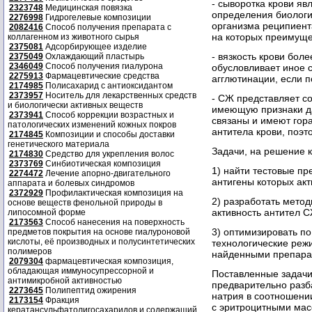
- сыворотка крови я
2323748
Медицинская повязка
определения биологи
2276998
Гидрогелевые композиции
организма реципиента
2082416
Способ получения препарата с
на которых преимуще
коллагенном из животного сырья
2375081
Адсорбирующее изделие
- вязкость крови бол
2375049
Охлаждающий пластырь
2346049
Способ получения гиалурона
обусловливает иное 
2275913
Фармацевтические средства
агглютинации, если 
2174985
Полисахарид с антиоксидантом
2373957
Носитель для лекарственных средств
- СЖ представляет со
и биологически активных веществ
имеющую признаки да
2373941
Способ коррекции возрастных и
связаны и имеют гор
патологических изменений кожных покров
антитела крови, поэт
2174845
Композиции и способы доставки
генетического материала
Задачи, на решение 
2174830
Средство для укрепления волос
2373769
Синбиотическая композиция
1) найти тестовые п
2274472
Лечение апорно-двигательного
антигены которых ак
аппарата и болевых синдромов
2372929
Профилактическая композиция на
2) разработать мето
основе веществ фенольной природы в
активность антител С
липосомной форме
2173563
Способ нанесения на поверхность
3) оптимизировать п
предметов покрытия на основе гиалуроновой
кислоты, её производных и полусинтетических
технологические реж
полимеров
найденными препара
2079304
фармацевтическая композиция,
обладающая иммуносупрессорной и
Поставленные задачи
антимикробной активностью
предварительно разб
2273645
Полипептид ожирения
натрия в соотношени
2173154
Фракция
с эритроцитными мас
кератансульфатолигосахаридов и содержащий