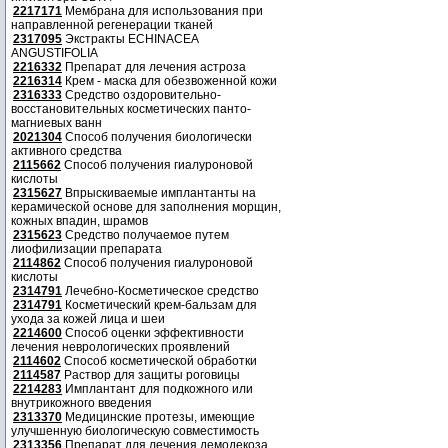
2217171
Мембрана для использования при
направленной регенерации тканей
2317095
Экстракты ECHINACEA
ANGUSTIFOLIA
2216332
Препарат для лечения астроза
2216314
Крем - маска для обезвоженной кожи
2316333
Средство оздоровительно-
восстановительных косметических панто-
магниевых ванн
2021304
Способ получения биологически
активного средства
2115662
Способ получения гиалуроновой
кислоты
2315627
Впрыскиваемые имплантанты на
керамической основе для заполнения морщин,
кожных впадин, шрамов
2315623
Средство получаемое путем
лиофилизации препарата
2114862
Способ получения гиалуроновой
кислоты
2314791
Лечебно-Косметическое средство
2314791
Косметический крем-бальзам для
ухода за кожей лица и шеи
2214600
Способ оценки эффективности
лечения неврологических проявлений
2114602
Способ косметической обработки
2114587
Раствор для защиты роговицы
2214283
Имплантант для подкожного или
внутрикожного введения
2313370
Медицинские протезы, имеющие
улучшенную биологическую совместимость
2313356
Препарат для лечения демодекоза