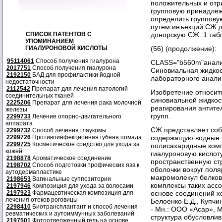
положительных и отр
групповую принадлеж
определить группову
путем инъекций СЖ д
СПИСОК ПАТЕНТОВ С
донорскую СЖ. 1 табл
УПОМИНАНИЕМ
ГИАЛУРОНОВОЙ КИСЛОТЫ
(56) (продолжение):
95114061
Способ получения гиалурона
CLASS="b560m"анализ
2017751
Способ получения гиалурона
Синовиальная жидкос
2192150
БАД для профилактики йодной
лабораторного анализ
недостаточности
2112542
Препарат для лечения патологий
Изобретение относитс
соединительных тканей
синовиальной жидкос
2225206
Препарат для лечения рака молочной
реагирования антите
железы
групп.
2299733
Лечение опорно-двигательного
аппарата
СЖ представляет соб
2299732
Способ лечения глаукомы
2299726
Противоинфекционная губная помада
содержащую водные р
2299725
Косметическое средство для ухода за
полисахаридные комп
кожей
гиалуроновую кислот
2198878
Ароматическое соединение
пространственную ст
2198702
Способ подготовки трофических язв к
оболочки вокруг пол
аутодермапластике
макромолекул белков
2198653
Вагинальные суппозитории
комплексы таких ассо
2197946
Композиция для ухода за волосами
2197923
Фармацевтическая композиция для
основе соединений хо
лечения отеков роговицы
Белоенко Е.Д., Купчи
2298410
Биотрансплантант и способ лечения
- Мн.: ООО «Асар», М
ревматических и аутоиммунных заболеваний
структура обусловли
2197501
Фотоотверженный гель на основе