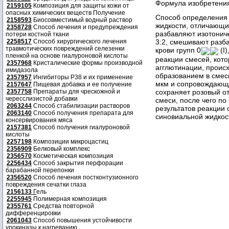
Формула изобретени
2159105
Композиция для защиты кожи от
опасных химических веществ Получение
Способ определения 
2158593
Биосовместимый водный раствор
жидкости, отличающи
2358728
Способ лечения и предупреждения
разбавляют изотонич
потери костной ткани
2258517
Способ хирургического лечения
3:2, смешивают разб
травмотических повреждений селезенки
крови групп 0
(I)
пленкой на основе гиалуроновой кислоты
реакции смесей, кот
2357968
Кристалические формы производной
агглютинации, проис
имидазола
образованием в смес
2357957
Ингибиторы P38 и их применение
мкм и сопровождающе
2157647
Пищевая добавка и ее получение
сохраняет розовый о
2357758
Препараты для чрескожной и
чересслизистой добавки
смеси, после чего п
2063244
Способ стабилизации растворов
результатов реакции
2063140
Способ получения препарата для
синовиальной жидкос
консервирования мяса
2157381
Способ получения гиалуроновой
кислоты
2257198
Композиции микроцастиц
2356909
Белковый комплекс
2356570
Косметическая композиция
2256434
Способ закрытия перфорации
барабанной перепонки
2356520
Способ лечения постконтузионного
повреждения сечатки глаза
2156133
Г
ель
2255945
Полимерная композиция
2355761
Средства повторной
дифференцировки
2061043
Способ повышения устойчивости
урокиназы к нагреванию