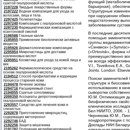
функций (метаболиче
сшитой гиалуроновой кислоты
барьерная), обеспеч
2197228
Твердые лекарственные формы
Структурные изменен
2197222
Водная компазиция для ухода за
волосами, лица и тела
при нарушении обмен
2297425
Полипептиды
недостаточному выпо
2297240
Композиция с гиалуроновой кислотой
заболеваниям сустав
2297230
Фармацевтическая компазиция с
ксантоновой смолой
В последние десятил
2196588
Глазные капли
помощью заменителе
2195955
Применение биологически активных
группы медикаментов 
веществ
«Синвиск» («Synvisc»
2195926
Дерматологические композиции
(«Ortovisk», фирма «A
2295954
Микрочастицы для доставки
нуклеиновых кислот
преимущественно вос
2295951
Косметика для ухода за кожей лица и
не всегда эффективны 
век
V.I., Tsvetkova Е.A., G
2195262
Фармакологическое средство на
Joints. London: Elsevie
основе гиалуроновой кислоты
2194512
Способ профилактики и коррекции
Поиски заменителей 
процесса старения кожи
структуре и биосовме
2194478
Лечение экземы
использованию в каче
2294716
Расширяемый стент
сыворотки собственно
2194055
Сшитые сополимеры
2099350
Ассоциаты депротонированной
Ю.М. Оптимизация ди
гиалуроновой кислоты
биофизических свойс
2293557
Средство для лечения кожи и
клиническое исследова
слизистых
Бел НИИТО, 2006. - 18
2292878
Приготовление микроцастиц,
Чернякова Ю.М., Пин
содержащих метопропол
хондропротекции с по
2292746
БАД
Доклады НАН Беларуси.
2192256
Защита кишечника
2191782
Получение модифицированной
идеальным заменител