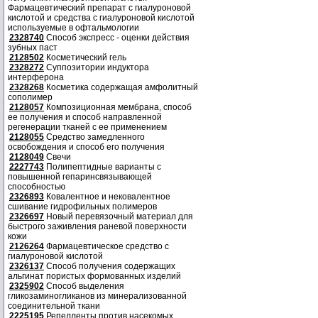
Фармацевтический препарат с гиалуроновой
кислотой и средства с гиалуроновой кислотой
используемые в офтальмологии
2328740
Способ экспресс - оценки действия
зубных паст
2128502
Косметический гель
2328272
Суппозитории индуктора
интерферона
2328268
Косметика содержащая амфолитный
сополимер
2128057
Композиционная мембрана, способ
ее получения и способ направленной
регенерации тканей с ее применением
2128055
Средство замедленного
освобождения и способ его получения
2128049
Свечи
2227743
Полипептидные варианты с
повышенной гепаринсвязывающей
способностью
2326893
Ковалентное и нековалентное
сшивание гидрофильных полимеров
2326697
Новый перевязочный материал для
быстрого заживления раневой поверхности
кожи
2126264
Фармацевтическое средство с
гиалуроновой кислотой
2326137
Способ получения содержащих
альгинат пористых формованных изделий
2325902
Способ выделения
гликозаминогликанов из минерализованной
соединительной ткани
2225195
Репелленты против насекомых