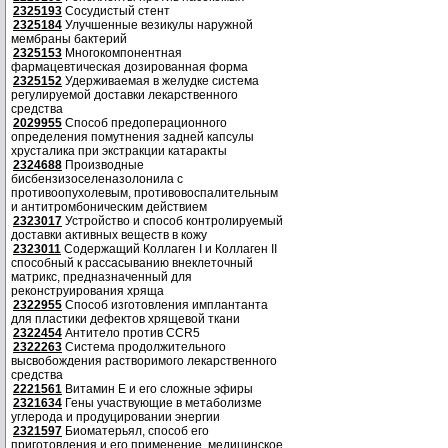
2325193
Сосудистый стент
2325184
Улучшенные везикулы наружной
мембраны бактерий
2325153
Многокомпонентная
фармацевтическая дозированная форма
2325152
Удерживаемая в желудке система
регулируемой доставки лекарственного
средства
2029955
Способ предоперационного
определения помутнения задней капсулы
хрусталика при экстракции катаракты
2324688
Производные
бисбензизоселеназолонила с
противоопухолевым, противовоспалительным
и антитромбоническим действием
2323017
Устройство и способ контролируемый
доставки активных веществ в кожу
2323011
Содержащий Коллаген I и Коллаген II
способный к рассасыванию внеклеточный
матрикс, предназначенный для
реконструирования хряща
2322955
Способ изготовления имплантанта
для пластики дефектов хрящевой ткани
2322454
Антитело против CCR5
2322263
Система продолжительного
высвобождения растворимого лекарственного
средства
2221561
Витамин Е и его сложные эфиры
2321634
Гены участвующие в метаболизме
углерода и продуцировании энергии
2321597
Биоматерьял, способ его
приготовления и его применение, медицинское