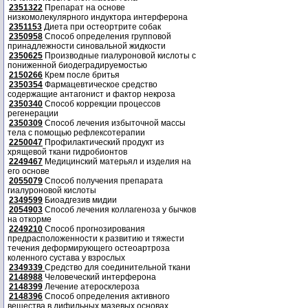
2351322
Препарат на основе
низкомолекулярного индуктора интерферона
2351153
Диета при остеортрите собак
2350958
Способ определения групповой
принадлежности синовальной жидкости
2350625
Производные гиалуроновой кислоты с
пониженной биодеградируемостью
2150266
Крем после бритья
2350354
Фармацевтическое средство
содержащие антагонист и фактор некроза
2350340
Способ коррекции процессов
регенерации
2350309
Способ лечения избыточной массы
тела с помощью рефлексотерапии
2250047
Профилактический продукт из
хрящевой ткани гидробионтов
2249467
Медицинский матерьял и изделия на
его основе
2055079
Способ получения препарата
гиалуроновой кислоты
2349599
Биоадгезив мидии
2054903
Способ лечения коллагеноза у бычков
на откорме
2249210
Способ прогнозирования
предрасположенности к развитию и тяжести
течения деформирующего остеоартроза
коленного сустава у взрослых
2349339
Средство для соединительной ткани
2148988
Человеческий интерферона
2148399
Лечение атеросклероза
2148396
Способ определения активного
вещества в дифильных мазевых основах