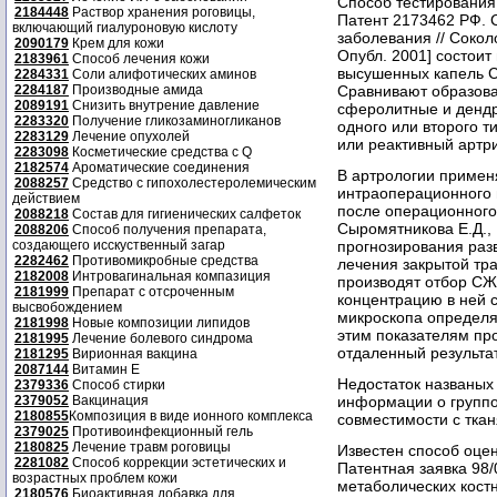
Способ тестирования 
2184448
Раствор хранения роговицы,
Патент 2173462 РФ. 
включающий гиалуроновую кислоту
заболевания // Сокол
2090179
Крем для кожи
Опубл. 2001] состоит
2183961
Способ лечения кожи
высушенных капель С
2284331
Соли алифотических аминов
2284187
Производные амида
Сравнивают образова
2089191
Снизить внутрение давление
сферолитные и дендр
2283320
Получение гликозаминогликанов
одного или второго т
2283129
Лечение опухолей
или реактивный артри
2283098
Косметические средства с Q
2182574
Ароматические соединения
В артрологии примен
2088257
Средство с гипохолестеролемическим
интраоперационного 
действием
после операционного 
2088218
Состав для гигиенических салфеток
Сыромятникова Е.Д.,
2088206
Способ получения препарата,
создающего исскуственный загар
прогнозирования раз
2282462
Противомикробные средства
лечения закрытой тр
2182008
Интровагинальная компазиция
производят отбор СЖ
2181999
Препарат с отсроченным
концентрацию в ней 
высвобождением
микроскопа определя
2181998
Новые композиции липидов
этим показателям пр
2181995
Лечение болевого синдрома
отдаленный результа
2181295
Вирионная вакцина
2087144
Витамин Е
Недостаток названых 
2379336
Способ стирки
2379052
Вакцинация
информации о группо
2180855
Композиция в виде ионного комплекса
совместимости с ткан
2379025
Противоинфекционный гель
2180825
Лечение травм роговицы
Известен способ оцен
2281082
Способ коррекции эстетических и
Патентная заявка 98
возрастных проблем кожи
метаболических костн
2180576
Биоактивная добавка для