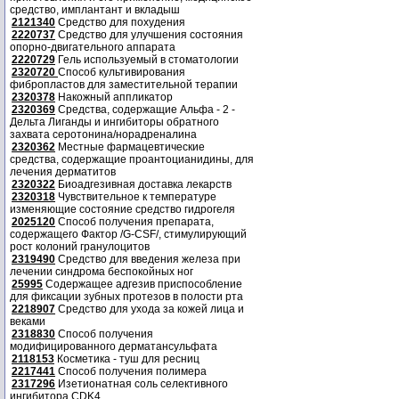
средство, имплантант и вкладыш
2121340
Средство для похудения
2220737
Средство для улучшения состояния
опорно-двигательного аппарата
2220729
Гель используемый в стоматологии
2320720
Способ культивирования
фибропластов для заместительной терапии
2320378
Накожный аппликатор
2320369
Средства, содержащие Альфа - 2 -
Дельта Лиганды и ингибиторы обратного
захвата серотонина/норадреналина
2320362
Местные фармацевтические
средства, содержащие проантоцианидины, для
лечения дерматитов
2320322
Биоадгезивная доставка лекарств
2320318
Чувствительное к температуре
изменяющие состояние средство гидрогеля
2025120
Способ получения препарата,
содержащего Фактор /G-CSF/, стимулирующий
рост колоний гранулоцитов
2319490
Средство для введения железа при
лечении синдрома беспокойных ног
25995
Содержащее адгезив приспособление
для фиксации зубных протезов в полости рта
2218907
Средство для ухода за кожей лица и
веками
2318830
Способ получения
модифицированного дерматансульфата
2118153
Косметика - туш для ресниц
2217441
Способ получения полимера
2317296
Изетионатная соль селективного
ингибитора CDK4