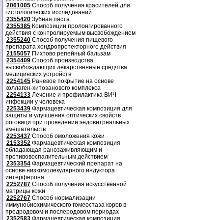
2061005
Способ получения красителей для
гистологических исследований
2355420
Зубная паста
2355385
Композиции пролонгированного
действия с контролируемым высвобождением
2355240
Способ получения пищевого
препарата хондропротекторного действия
2155057
Пихтово репейный бальзам
2354409
Способ производства
высвобождающих лекарственные средчтва
медицинских устройств
2254145
Раневое покрытие на основе
коллаген-хитозанового комплекса
2254133
Лечение и профилактика ВИЧ-
инфекции у человека
2253439
Фармацевтическая композиция для
защиты и улучшения оптических свойств
роговици при проведении эндовитреальных
вмешательств
2253437
Способ омоложения кожи
2153352
Фармацевтическая композиция
обладающая ранозаживляющим и
противовоспалительным действием
2353354
Фармацевтический препарат на
основе низкомолекулярного индуктора
интерферона
2252787
Способ получения искусственной
матрицы кожи
2252767
Способ нормализации
иммунобиохимического гомеостаза коров в
предродовом и послеродовом периодах
2352583
Фармацевтическая композиция