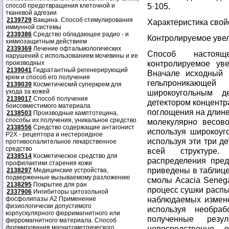
5·105.
способ предотвращения клеточной и
тканевой адгезии
2139729
Вакцина. Способ стимулирования
Характеристика свой
иммунной системы
2339386
Средство обладающее радио - и
Контролируемое уве
химиозащитным действием
2339369
Лечение офтальмологических
Способ настоящ
нарушений с использованием мочевины и ее
контролируемое уве
производных
2139041
Гидратантный регенерирующий
Вначале исходный 
крем и способ его получения
гельпроникающе
2139039
Косметический суперкрем для
ухода за кожей
широкоугольным д
2139017
Способ получения
детектором концентра
боисовместимого материала
поглощения на длине
2138503
Производные камптотецина,
способы их получения, уникальное средство
молекулярно весов
2338556
Средство содержащие антагонист
используя широкоуг
Р2Х - рецептора и нестероидное
используя эти три д
противоспалительное лекарственное
средство
всей структуре.
2338514
Косметическое средство для
распределения пред
профилактики старения кожи
приведены в таблиц
2138297
Медицинские устройства,
подверженные вызываемому разложению
смолы Acacia Senega
2138295
Покрытие для ран
процесс сушки распы
2337906
Ингибиторы цитозольной
наблюдаемых измене
фосфолипазы А2 Применение
физиологически допустимого
используя необра
корпускулярного ферримагнитного или
полученные рез
ферромагнитного материала. Способ
формирования магнитометрического
непосредственно 