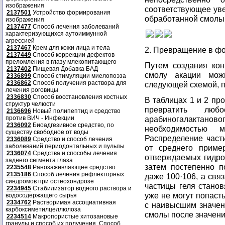
изображения
соответствующее ув
2137501
Устройство формирования
обработанной смолы
изображения
2137477
Способ лечения заболеваний
характеризующихся аутоиммунной
агрессией
2137467
Крем для кожи лица и тела
2. Превращение в фо
2137449
Способ коррекции дефектов
преломления в глазу млекопитающего
Путем создания ко
2137402
Пищевая Добавка БАД
смолу акации мож
2336899
Способ стимуляции миелопоэза
2336862
Способ получения раствора для
следующей схемой, п
лечения роговицы
2336830
Способ восстановления костных
В таблицах 1 и 2 пр
структур челюсти
превратить люб
2136696
Новый полипептид и средство
против ВИЧ - Инфекции
арабиногалактановог
2336092
Биоадгезивное средство, по
необходимостью 
существу свободное от воды
Распределение част
2336089
Средство и способ лечения
заболеваний периодонтальных и пульпы
от среднего приме
2336074
Средства и способы лечения
отверждаемых гидро
заднего сегмента глаза
затем постепенно п
2235548
Ранозаживляющее средство
2135186
Способ лечения рефлекторных
даже 100·106, а связ
синдромов при остеохондрозе
частицы геля станов
2234945
Стабилизатор водного раствора и
уже не могут попаст
водосодержащего сырья
2334762
Растворимая ассоциативная
с наивысшим значен
карбоксиметилцеллюлоза
смолы после значения
2234514
Макропористые хитозановые
гранулы и способ их получения. Способ