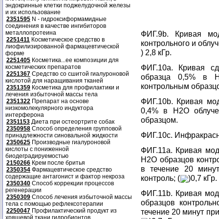
эндокринные клетки поджелудочной железы
и их использование
2351595
N - гидроксиформамидные
соединения в качестве ингибиторов
металлопротеина
ФИГ.9b. Кривая мо
2251411
Косметическое средство в
контрольного и облуч
лиофилизированной фармацевтической
) 2,8 кГр.
форме
2251405
Косметика...ее композиции для
ФИГ.10а. Кривая сд
косметических препаратов
2251367
Средство со сшитой гиалуроновой
образца 0,5% в Н
кислотой для наращивания тканей
контрольным образц
2351359
Косметика для профилактики и
лечения избыточной массы тела
ФИГ.10b. Кривая мо
2351322
Препарат на основе
низкомолекулярного индуктора
0,4% в Н2О облуче
интерферона
образцом.
2351153
Диета при остеортрите собак
2350958
Способ определения групповой
ФИГ.10с. Инфракрасн
принадлежности синовальной жидкости
2350625
Производные гиалуроновой
кислоты с пониженной
ФИГ.11а. Кривая мод
биодеградируемостью
Н2О образцов контро
2150266
Крем после бритья
в течение 20 минут
2350354
Фармацевтическое средство
содержащие антагонист и фактор некроза
контроль; (
)0,7 кГр.
2350340
Способ коррекции процессов
регенерации
ФИГ.11b. Кривая мод
2350309
Способ лечения избыточной массы
образцов контрольн
тела с помощью рефлексотерапии
2250047
Профилактический продукт из
течение 20 минут при
хрящевой ткани гидробионтов