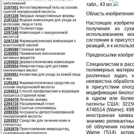
заболеваний
табл., 43 ил.
2197501
Фотоотверженный гель на основе
сшитой гиалуроновой кислоты
Область изобретения
2197228
Твердые лекарственные формы
2197222
Водная компазиция для ухода за
Настоящее изобрете
волосами, лица и тела
получения из сух
2297425
Полипептиды
2297240
Композиция с гиалуроновой
использованием ио
кислотой
состоянии в присутс
2297230
Фармацевтическая компазиция с
реакций, и к использ
ксантоновой смолой
2196588
Глазные капли
2195955
Применение биологически
Предпосылки изобре
активных веществ
2195926
Дерматологические композиции
Специалистам в расс
2295954
Микрочастицы для доставки
полимерных материа
нуклеиновых кислот
2295951
Косметика для ухода за кожей лица
различных задач, х
и век
неизвестна обработ
2195262
Фармакологическое средство на
в присутствии опос
основе гиалуроновой кислоты
2194512
Способ профилактики и коррекции
модификации биопол
процесса старения кожи
в одном или более
2194478
Лечение экземы
патенты США: 321563
2294716
Расширяемый стент
2194055
Сшитые сополимеры
4746514 (Warne); 498
2099350
Ассоциаты депротонированной
иностранная заявка
гиалуроновой кислоты
значимо релевантны
2293557
Средство для лечения кожи и
слизистых
об облучении полим
2292878
Приготовление микроцастиц,
Warne ('514), кото
содержащих метопропол