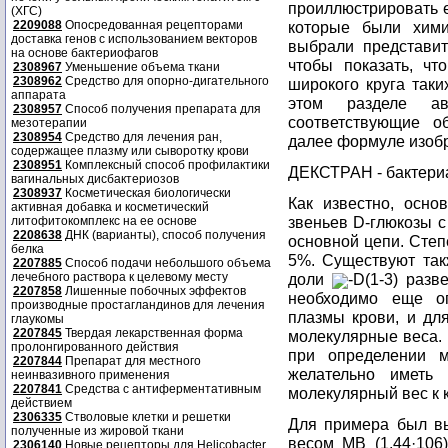
проиллюстрировать е
(ХГС)
2209088
Опосредованная рецепторами
которые были хим
доставка генов с использованием векторов
выбрали представит
на основе бактериофагов
чтобы показать, ч
2308967
Уменьшение объема ткани
2308962
Средство для опорно-дигательного
широкого круга таки
аппарата
этом разделе ав
2308957
Способ получения препарата для
соответствующие о
мезотерапии
2308954
Средство для лечения ран,
далее формуле изоб
содержащее плазму или сыворотку крови
2308951
Комплексный способ профилактики
ДЕКСТРАН - бактери
вагинальных дисбактериозов
2308937
Косметическая биологически
Как известно, осно
активная добавка и косметический
звеньев D-глюкозы 
литофитокомплекс на ее основе
2208638
ДНК (варианты), способ получения
основной цепи. Степ
белка
5%. Существуют так
2207885
Способ подачи небольшого объема
лечебного раствора к целевому месту
доли
-D(1-3) разв
2207858
Лишенные побочных эффектов
необходимо еще оп
производные простагландинов для лечения
плазмы крови, и дл
глаукомы
2207845
Твердая лекарственная форма
молекулярные веса. 
пролонгированного действия
при определении 
2207844
Препарат для местного
желательно иметь
неинвазивного применения
2207841
Средства с антиферментативным
молекулярный вес к 
действием
2306335
Стволовые клетки и решетки
Для примера был в
полученные из жировой ткани
весом МВ (1,44·106
2306140
Новые рецепторы для Helicobacter