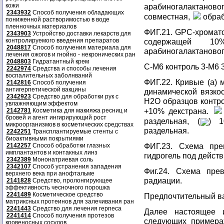
кожи
арабиногалактановог
2343932
Способ получения обладающих
совместная,
обраб
пониженной растворимостью в воде
пленночных материалов
ФИГ.21. GPC-хромат
2343903
Устройство доставки лекарств для
контролируемого введения препаратов
содержащей 10
2048817
Способ получения материала для
арабиногалактановог
лечения ожогов и гнойно - некронических ран
2048803
Гидратантный крем
С-М6 контроль 3-М6 3
2242974
Средства и способы лечения
воспалительных заболнваний
ФИГ.22. Кривые (а) м
2142816
Способ получения
антигерпетической вакцины
динамической вязкос
2342923
Средство для обработки рук с
Н2О образцов контр
увлажняющим эффектом
+10% декстрана.
2142781
Косметика для макияжа ресниц и
бровей и агент ингирирующий рост
раздельная, (
) 1
микроорганизмов в косметических средствах
раздельная.
2242251
Трансплантируемые стенты с
биоактивными покрытиями
ФИГ.23. Схема пр
2142257
Способ обработки глазных
имплантантов и контакных линз
гидрогель под дейст
2342389
Мононатриевая соль
2342107
Способ устранения западения
Фиг.24. Схема пре
верхнего века при анофтальме
радиации.
2141828
Средство, пролонгирующее
эффективность чесночного порошка
2241489
Косметическое средство
Предпочтительный в
матриксных протеинов для залечивания ран
2241443
Средство для лечения герпеса
Далее настоящее 
2241414
Способ получения протезов
следующих примерах
кровеносных сосудов