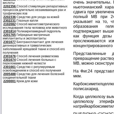
очень значительны.
кислоты
2202356
Способ стимуляции репаративных
ньютонианский хара
процессов длительно незаживающих ран и
сдвига при увеличен
трофических язв
полный МВ при 24,
2202336
Средство для ухода за кожей
2302231
Глазные капли
указывает на то, ч
2102082
Способ магнитометрического
образования гел
исследования тела человека или животного
подтверждают вышеп
2301814
Полиакриламидный гидрогель
2201765
Гибридные матричные
как функция дозы 
имплантанты и эксплантанты
прослеживаются из
2301677
Биотрансплантант для лечения
концентрированного 
дегенеративных и трвматических
заболеваний хрящевой ткани и способ его
получения
Представленные д
2301676
Способ лечения ревматизма
превращение раствор
2301674
Способ лечения больных с
МВ, можно сконструи
переломами нижней челюсти
2301661
Средство с регулируемым
освобождением и способ его получения
На Фиг.24 представ
2005488
Средство для лечения болезней
мкм.
соединительной ткани
2200001
Крем для кожи
Карбоксиметилцел
полисахарид.
Когда целлюлозу вы
целлюлозу этериф
натрийкарбоксимети