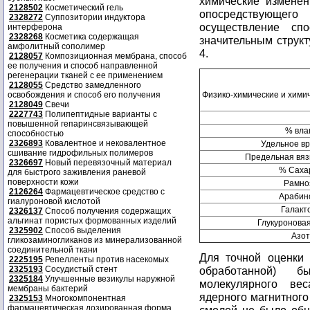
химические изменен
2128502
Косметический гель
опосредствующего
2328272
Суппозитории индуктора
осуществление сп
интерферона
2328268
Косметика содержащая
значительным струк
амфолитный сополимер
4.
2128057
Композиционная мембрана, способ
ее получения и способ направленной
регенерации тканей с ее применением
2128055
Средство замедленного
освобождения и способ его получения
Физико-химические и химич
2128049
Свечи
2227743
Полипептидные варианты с
повышенной гепаринсвязывающей
% вла
способностью
2326893
Ковалентное и нековалентное
Удельное в
сшивание гидрофильных полимеров
Предельная вязк
2326697
Новый перевязочный материал
% Саха
для быстрого заживления раневой
поверхности кожи
Рамно
2126264
Фармацевтическое средство с
Арабин
гиалуроновой кислотой
Галакт
2326137
Способ получения содержащих
альгинат пористых формованных изделий
Глукуроновая
2325902
Способ выделения
Азот
гликозаминогликанов из минерализованной
соединительной ткани
Для точной оценки 
2225195
Репелленты против насекомых
2325193
Сосудистый стент
обработанной) 
2325184
Улучшенные везикулы наружной
молекулярного ве
мембраны бактерий
ядерного магнитного
2325153
Многокомпонентная
фармацевтическая дозированная форма