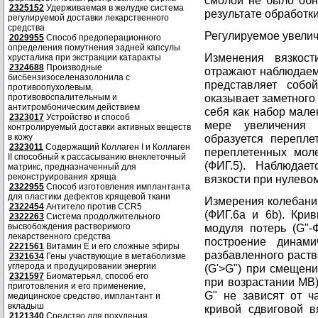
смолой не было обн
2325152
Удерживаемая в желудке система
результате обработк
регулируемой доставки лекарственного
средства
Регулируемое увелич
2029955
Способ предоперационного
определения помутнения задней капсулы
Изменения вязкос
хрусталика при экстракции катаракты
2324688
Производные
отражают наблюдаем
бисбензизоселеназолонила с
представляет собо
противоопухолевым,
оказывает заметного 
противовоспалительным и
антитромбоническим действием
себя как набор мале
2323017
Устройство и способ
мере увеличения 
контролируемый доставки активных веществ
в кожу
образуется перепле
2323011
Содержащий Коллаген I и Коллаген
переплетенных мол
II способный к рассасыванию внеклеточный
(ФИГ.5). Наблюдае
матрикс, предназначенный для
реконструирования хряща
вязкости при нулевом
2322955
Способ изготовления имплантанта
для пластики дефектов хрящевой ткани
Измерения колебани
2322454
Антитело против CCR5
(ФИГ.6а и 6b). Кри
2322263
Система продолжительного
высвобождения растворимого
модуля потерь (G"-
лекарственного средства
построение динам
2221561
Витамин Е и его сложные эфиры
разбавленного раств
2321634
Гены участвующие в метаболизме
углерода и продуцировании энергии
(G'>G") при смещени
2321597
Биоматерьял, способ его
при возрастании МВ),
приготовления и его применение,
G" не зависят от ч
медицинское средство, имплантант и
вкладыш
кривой сдвиговой в
2121340
Средство для похудения