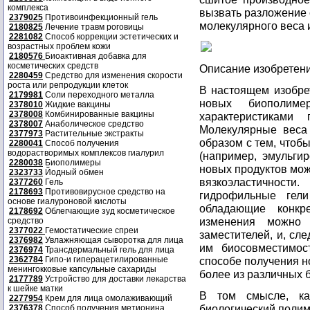
комплекса
вызвать разложение
2379025
Противоинфекционный гель
молекулярного веса и
2180825
Лечение травм роговицы
2281082
Способ коррекции эстетических и
возрастных проблем кожи
2180576
Биоактивная добавка для
косметических средств
Описание изобретен
2280459
Средство для изменения скорости
роста или репродукции клеток
В настоящем изобре
2179981
Соли переходного металла
новых биополиме
2378010
Жидкие вакцины
2378008
Комбинированные вакцины
характеристиками
2378007
Анаболическое средство
Молекулярные веса
2377973
Растительные экстракты
образом с тем, чтоб
2280041
Способ получения
водорастворимых комплексов гиалурил
(например, эмульги
2280038
Биополимеры
новых продуктов мож
2323733
Йодный обмен
вязкоэластичнос
2377260
Гель
2178693
Противовирусное средство на
гидрофильные гели
основе гиалуроновой кислоты
обладающие конкр
2178692
Облегчающие зуд косметическое
изменения можно 
средство
2377022
Гемостатические спреи
заместителей, и, с
2376982
Увлажняющая сыворотка для лица
им биосовместимос
2376974
Трансдермальный гель для лица
2362784
Гипо-и гиперацетилированные
способе получения 
менингокковые капсульные сахариды
более из различных 
2177789
Устройство для доставки лекарства
к шейке матки
В том смысле, ка
2277954
Крем для лица омолаживающий
биологический полим
2376378
Способ получения метионина