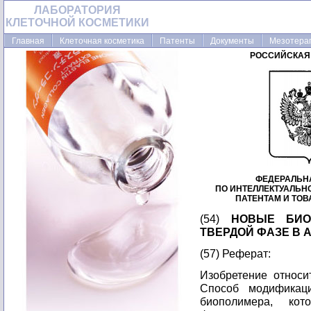
ЛАБОРАТОРИЯ
КЛЕТОЧНОЙ КОСМЕТИКИ
Главная
Клеточная косметика
Патенты
Документы
Мезотера
РОССИЙСКАЯ
ФЕДЕРАЛЬН
ПО ИНТЕЛЛЕКТУАЛЬН
ПАТЕНТАМ И ТО
(54)
НОВЫЕ БИО
ТВЕРДОЙ ФАЗЕ В
(57) Реферат:
Изобретение относи
Способ модификац
биополимера, кот