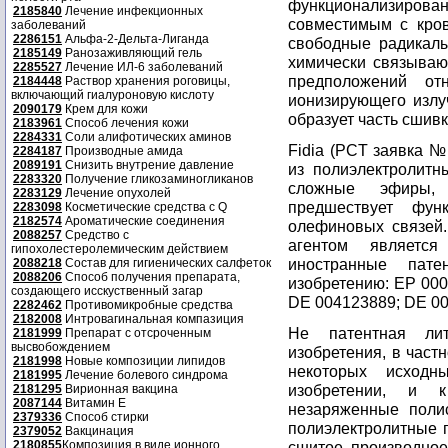
функционализирова
2185840
Лечение инфекционных
совместимым с кров
заболеваний
2286151
Альфа-2-Дельта-Лиганда
свободные радикалы
2185149
Ранозаживляющий гель
химически связывают
2285527
Лечение ИЛ-6 заболеваний
предположений от
2184448
Раствор хранения роговицы,
включающий гиалуроновую кислоту
ионизирующего излу
2090179
Крем для кожи
образует часть сшивк
2183961
Способ лечения кожи
2284331
Соли алифотических аминов
Fidia (PCT заявка №
2284187
Производные амида
2089191
Снизить внутрение давление
из полиэлектролитн
2283320
Получение гликозаминогликанов
сложные эфиры, 
2283129
Лечение опухолей
предшествует фун
2283098
Косметические средства с Q
2182574
Ароматические соединения
олефиновых связей
2088257
Средство с
агентом является
гипохолестеролемическим действием
иностранные пат
2088218
Состав для гигиенических салфеток
2088206
Способ получения препарата,
изобретению: EP 000
создающего исскуственный загар
DE 004123889; DE 00
2282462
Противомикробные средства
2182008
Интровагинальная компазиция
Не патентная лит
2181999
Препарат с отсроченным
высвобождением
изобретения, в част
2181998
Новые композиции липидов
некоторых исходн
2181995
Лечение болевого синдрома
изобретении, и 
2181295
Вирионная вакцина
2087144
Витамин Е
незаряженные поли
2379336
Способ стирки
полиэлектролитные п
2379052
Вакцинация
2180855
Композиция в виде ионного
сшитое производное 