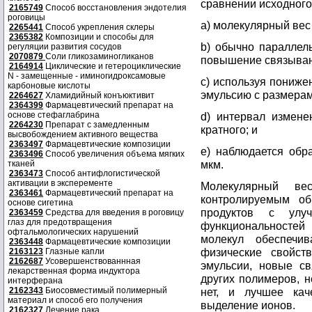
сравнении исходног
2165749
Способ восстановления эндотелия
роговицы
а) молекулярный вес 
2265441
Способ укрепления склеры
2365382
Композиции и способы для
b) обычно параллел
регуляции развития сосудов
2070879
Соли гликозаминогликанов
повышение связыван
2164914
Циклические и гетероциклические
N - замещенные - иминогидроксамовые
с) используя пониже
карбоновые кислоты
эмульсию с размерам
2264627
Хламидийный конъюктивит
2364399
Фармацевтический препарат на
основе стефаглабрина
d) интервал измене
2264230
Препарат с замедленным
кратного; и
высвобождением активного вещества
2363497
Фармацевтические композиции
е) наблюдается обр
2363496
Способ увеличения объема мягких
мкм.
тканей
2363473
Способ антифлогистической
активации в эксперементе
Молекулярный ве
2363461
Фармацевтический препарат на
контролируемым об
основе сигетина
продуктов с улу
2363459
Средства для введения в роговицу
глаз для предотвращения
функциональностей
офтальмологических нарушений
молекул обеспечи
2363448
Фармацевтические композиции
физические свойст
2163123
Глазные капли
2162687
Усовершенствованнная
эмульсии, новые с
лекарственная форма индуктора
других полимеров, 
интерферана
2162343
Биосовместимый полимерный
нет, и лучшее кач
материал и способ его получения
выделение ионов.
2162327
Лечение рака