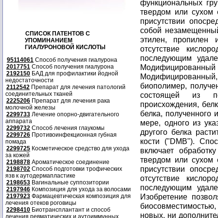
функциональных гру
твердом или сухом 
присутствии опосре
собой незамещенный
СПИСОК ПАТЕНТОВ С
этилен, пропилен 
УПОМИНАНИЕМ
ГИАЛУРОНОВОЙ КИСЛОТЫ
отсутствие кислор
последующим удале
95114061
Способ получения гиалурона
Модифицированный
2017751
Способ получения гиалурона
2192150
БАД для профилактики йодной
Модифицированный
недостаточности
биополимер, получе
2112542
Препарат для лечения патологий
соединительных тканей
состоящей из по
2225206
Препарат для лечения рака
происхождения, белк
молочной железы
белка, полученного 
2299733
Лечение опорно-двигательного
аппарата
мере, одного из ук
2299732
Способ лечения глаукомы
другого белка раст
2299726
Противоинфекционная губная
кости ("DMB"). Спо
помада
2299725
Косметическое средство для ухода
включает обработк
за кожей
твердом или сухом 
2198878
Ароматическое соединение
присутствии опосре
2198702
Способ подготовки трофических
язв к аутодермапластике
отсутствие кислор
2198653
Вагинальные суппозитории
последующим удале
2197946
Композиция для ухода за волосами
Изобретение позво
2197923
Фармацевтическая композиция для
лечения отеков роговицы
биосовместимостью
2298410
Биотрансплантант и способ
новых, ни дополнител
лечения ревматических и аутоиммунных