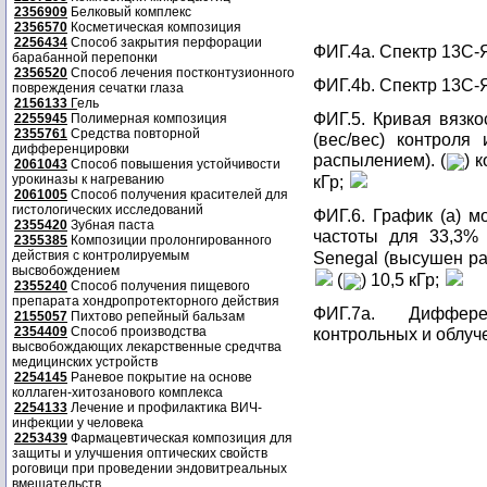
2356909
Белковый комплекс
2356570
Косметическая композиция
2256434
Способ закрытия перфорации
ФИГ.4а. Спектр 13С-Я
барабанной перепонки
2356520
Способ лечения постконтузионного
ФИГ.4b. Спектр 13С-Я
повреждения сечатки глаза
2156133
Г
ель
ФИГ.5. Кривая вязко
2255945
Полимерная композиция
2355761
Средства повторной
(вес/вес) контроля
дифференцировки
распылением). (
) к
2061043
Способ повышения устойчивости
урокиназы к нагреванию
кГр;
2061005
Способ получения красителей для
гистологических исследований
ФИГ.6. График (а) м
2355420
Зубная паста
частоты для 33,3% 
2355385
Композиции пролонгированного
действия с контролируемым
Senegal (высушен ра
высвобождением
(
) 10,5 кГр;
2355240
Способ получения пищевого
препарата хондропротекторного действия
ФИГ.7а. Диффере
2155057
Пихтово репейный бальзам
2354409
Способ производства
контрольных и облуч
высвобождающих лекарственные средчтва
медицинских устройств
2254145
Раневое покрытие на основе
коллаген-хитозанового комплекса
2254133
Лечение и профилактика ВИЧ-
инфекции у человека
2253439
Фармацевтическая композиция для
защиты и улучшения оптических свойств
роговици при проведении эндовитреальных
вмешательств