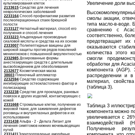
Увеличение доли вы
культивирования клеток
2133615
Средство для лечения
неврологических заболеваний
Высокомолекулярны
2233164
Способ профилактики развития
смолы акации, отве
послеоперационных спаек брюшной
типа масло-в-воде. 
полости
2133127
Неткатный материал, способ его
сравнению с Acac
получения и способ лечения
соответственно, бол
2333223
Альдегидные производные
предотвращает их 
сиаловой кислоты и средства на их основе
2333007
Полипептидные вакцины для
оказываются стабил
широкой защиты против рядов поколений
количества этого 
менингококов с повышенной вирулентностью
смогли продемонст
2332985
Дозированные формы
анестезирующих средств с длительным
обработки для Acaci
высвобождением для обезболивания
компонента (AGP).
2132677
Косметическая маска
распределении и в
38603
Пленочный аппликатор
2232594
Средство содержащие
материал, свойств
ингибирующие остеокластогенез фактор и
(таблица 3).
полисахарид
2332238
Средство для прокладок, раневых
повязок и других изделий, контактирующих с
кожей
2331668
Стромальные клетки, получение из
Таблица 3 иллюстрир
жировой ткани, для заживления дефектов
компонента можно по
роговицы и внутриглазных дефектов и их
увеличивается с 26
использование
2331438
Альфа - 2 - Дельта Лигант для
взаимодействий (
лечения симптомов нижних мочевыводящих
Полученные резу
путей
компонента, что от
2331411
Электропряденые аморфные