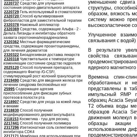
уменьшение сдвига 
2220737
Средство для улучшения
структуры, способно
состояния опорно-двигательного аппарата
2220729
Гель используемый в стоматологии
образом, вязкость м
2320720
Способ культивирования
систему можно прев
фибропластов для заместительной терапии
высокоэластичное со
2320378
Накожный аппликатор
2320369
Средства, содержащие Альфа - 2 -
Дельта Лиганды и ингибиторы обратного
Улучшенное взаимо
захвата серотонина/норадреналина
связывания с водой)
2320362
Местные фармацевтические
средства, содержащие проантоцианидины,
В результате уве
для лечения дерматитов
2320322
Биоадгезивная доставка лекарств
свойства связыва
2320318
Чувствительное к температуре
продемонстрирован
изменяющие состояние средство гидрогеля
ядерного магнитного
2025120
Способ получения препарата,
содержащего Фактор /G-CSF/,
стимулирующий рост колоний гранулоцитов
Времена спин-спи
2319490
Средство для введения железа при
обработанных и не
лечении синдрома беспокойных ног
представлены в таб
25995
Содержащее адгезив
приспособление для фиксации зубных
импульсный ЯМР п
протезов в полости рта
образец Acacia Seyal
2218907
Средство для ухода за кожей лица
Т2 объема воды мен
и веками
2318830
Способ получения
образцов Acacia Se
модифицированного дерматансульфата
движения молекул в
2118153
Косметика - туш для ресниц
образцы акации 
2217441
Способ получения полимера
2317296
Изетионатная соль селективного
использованием ди
ингибитора CDK4
продемонстрировали
2217171
Мембрана для использования при