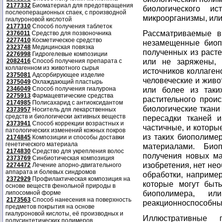
2177332
Биоматериал для предотвращения
биологического и
послеоперационных спаек, с производной
микроорганизмы, или
гиалуроновой кислотой
2177310
Способ получения таблеток
Рассматриваемые в
2376011
Средство для позвоночника
2277410
Косметическое средство
незамещенные биоп
2323748
Медицинская повязка
полученных из расте
2276998
Гидрогелевые композиции
или не заряжены, 
2082416
Способ получения препарата с
коллагенном из животного сырья
источников коллагено
2375081
Адсорбирующее изделие
человеческие и живо
2375049
Охлаждающий пластырь
2346049
Способ получения гиалурона
или более из таки
2275913
Фармацевтические средства
растительного прои
2174985
Полисахарид с антиоксидантом
биологические ткани
2373957
Носитель для лекарственных
средств и биологически активных веществ
пересадки тканей и
2373941
Способ коррекции возрастных и
частичные, и котор
патологических изменений кожных покров
из таких биополиме
2174845
Композиции и способы доставки
генетического материала
материалами. Био
2174830
Средство для укрепления волос
получения новых ма
2373769
Синбиотическая композиция
изобретения, нет не
2274472
Лечение апорно-двигательного
аппарата и болевых синдромов
обработки, наприме
2372929
Профилактическая композиция на
которые могут быт
основе веществ фенольной природы в
биополимера, и
липосомной форме
2173563
Способ нанесения на поверхность
реакционноспособны
предметов покрытия на основе
гиалуроновой кислоты, её производных и
Иллюстративные 
полусинтетических полимеров