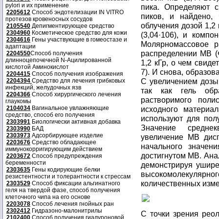
pylori и их применение
пика. Определяют 
2205612
Способ эндотелизации IN VITRO
пиков, и найдено, 
протезов кровеносных сосудов
облучения дозой 1,2
2105540
Депигментирующее средство
2304960
Косметическое средство для кожи
(3,04·106), и комп
2304616
Гены участвующие в гомеостазе и
Молярномассовое р
адаптации
распределении МВ (
2204550
Способ получения
длинноцепочечной N-Ацилированной
1,2 кГр, о чем свид
кислотой Аминокислот
7). И снова, образов
2204415
Способ получения изображения
С увеличением дозы
2204394
Средство для лечения грибковых
инфекций, желудочных язв
так как гель обр
2204366
Способ хирургического лечения
растворимого поли
глаукомы
2104034
Вагинальное увлажняющие
исходного материа
средство, способ его получения
используют для пол
2303991
Биологически активная добавка
Значение среднек
2303990
БАД
2303973
Адсорбирующее изделие
увеличение МВ дисп
2203676
Средство обладающее
начального значе
иммунокорригирующим действием
достигнутом МВ. Ана
2203672
Способ предупреждения
беременности
демонстрируя ушире
2303635
Гены кодирующие белки
высокомолекулярног
резистентности и толерантности к стрессам
количественных изме
2303529
Способ фиксации альгинатного
геля на твердой фазе, способ получения
клеточного чипа на его основе
2203078
Способ лечения гнойных ран
2302412
Гидразоно-малонитрилы
С точки зрения рео
2102400
Способ получения гиалуроновой