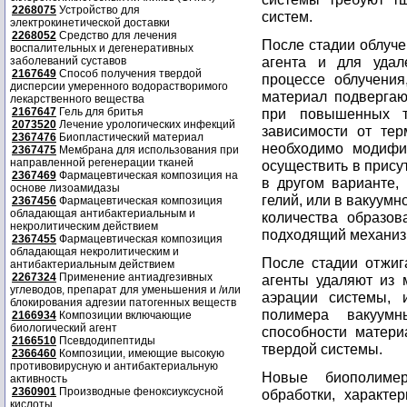
2268075
Устройство для
систем.
электрокинетической доставки
2268052
Средство для лечения
После стадии облуче
воспалительных и дегенеративных
агента и для удал
заболеваний суставов
2167649
Способ получения твердой
процессе облучени
дисперсии умеренного водорастворимого
материал подвергаю
лекарственного вещества
2167647
Гель для бритья
при повышенных т
2073520
Лечение урологических инфекций
зависимости от тер
2367476
Биопластический материал
необходимо модифи
2367475
Мембрана для использования при
направленной регенерации тканей
осуществить в прис
2367469
Фармацевтическая композиция на
в другом варианте, 
основе лизоамидазы
гелий, или в вакуум
2367456
Фармацевтическая композиция
обладающая антибактериальным и
количества образов
некролитическим действием
подходящий механиз
2367455
Фармацевтическая композиция
обладающая некролитическим и
После стадии отжиг
антибактериальным действием
2267324
Применение антиадгезивных
агенты удаляют из
углеводов, препарат для уменьшения и /или
аэрации системы, 
блокирования адгезии патогенных веществ
полимера вакуум
2166934
Композиции включающие
биологический агент
способности матери
2166510
Псевдодипептиды
твердой системы.
2366460
Композиции, имеющие высокую
противовирусную и антибактериальную
Новые биополимер
активность
2360901
Производные феноксиуксусной
обработки, характе
кислоты