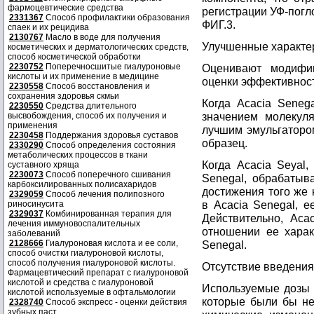
фармоцевтические средства
регистрации УФ-погл
2331367
Способ профилактики образования
ФИГ.3.
спаек и их рецидива
2130767
Масло в воде для получения
Улучшенные характе
косметических и дерматологических средств,
способ косметической обработки
2230752
Поперечносшитые гиалуроновые
Оценивают модифи
кислоты и их применение в медицине
оценки эффективност
2230558
Способ восстановления и
сохранения здоровья скмьи
Когда Acacia Seneg
2230550
Средства длительного
значением молекуля
высвобождения, способ их получения и
применения
лучшим эмульгаторо
2230458
Поддержания здоровья суставов
образец.
2330290
Способ определения состояния
метаболических процессов в ткани
Когда Acacia Seyal
суставного хряща
2230073
Способ поперечного сшивания
Senegal, обрабатыв
карбоксилированных полисахаридов
достижения того же 
2329059
Способ лечения полипозного
в Acacia Senegal, 
риносинусита
2329037
Комбинированная терапия для
Действительно, Aca
лечения иммуновоспалительных
отношении ее харак
заболеваний
2128666
Гиалуроновая кислота и ее соли,
Senegal.
способ очистки гиалуроновой кислоты,
способ получения гиалуроновой кислоты.
Отсутствие введения
Фармацевтический препарат с гиалуроновой
кислотой и средства с гиалуроновой
Используемые дозы 
кислотой используемые в офтальмологии
которые были бы не
2328740
Способ экспресс - оценки действия
зубных паст