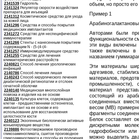
2341539
Гидрогель
объем, но просто его
2141324
Регулятор скорости воздействия
препарата для инъекций
Пример 1
2141312
Косметическое средство для ухода
за кожей лица
Арабиногалактановы
2341296
Средства и способы покрытия
медицинских имплантантов
Авторами были пре
2341272
Средство для неспецифической
иммунотерапии
функциональности смо
2341266
Стенты с нанесенным покрытием
эти виды включены 
содержащим N - (5-(4-(4-
также включены в 
2341257
Иммуномодулирующее средство
2341255
Средство для лечения
названием гуммиараб
климактерических расстройств
2240821
Способ лечения урологических
Эти материалы шир
инфекций
адгезивов, стабили
2140786
Способ лечения лишая
2140243
Способ хирургического лечения
материалов, предот
диабетической ретинопатии и отслоек
промышленности), с
сечатной оболочки
материал предста
2240140
Медицинская многослойная
повязка и изделия на ее основе
состоящий из араб
2240135
Культура клеток, содержащая
соединенных вмест
клетки - предшественники остеонегеза,
весом (МВ) примерн
имплантант на ее основе и его
использование для восстановления
фрагменты соединены
целостности кости
Белок составляет о
2240123
Экзогенные биологически активные
дискретными моле
коньюгирующие вещества
2139886
Фотоотвержаемое производное
гидрофобности или
гликозаминогликата, сшитое производное
можно выделить два
гликозаминогликата и способы их получения,