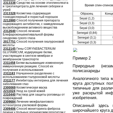
2313338
Средство на основе этиллинолеата
Время спин-спинов
и триэтилцитрата для лечения себореи и
угрей
2313328
Косметика содержащая
Образец
Конц
тонкодисперный и пористый порошок
Seyal (1,2)
2212880
Способ получения препарата
Seyal (3,3)
содержащего антибиотик, с замедленным
высвобождением активного вещества
Seyal (3,0)
2312640
Способ лечения
Senegal (0,84)
Блефароконьюнктивальной формы
Senegal (3,1)
синдрома сухого глаза
2017751
Способ получения гиалуроновой
Senegal (3,3)
кислоты
2312145
Гены CORYNEBACTERIUM
GLUTAMICUM, кодирующие белки,
участвующие в синтезе мембран и
Пример 2
мембранном транспорте
2311458
Белки вызывающие измененную
Природные (неза
иммуногенную реакцию. Способ их
получения и использования
полисахариды
2311183
Улучшенное разделение с
использованием гталуроновой кислоты
Аналогичного типа 
2311177
Ингибиторы интегрина для лечения
круга доступных по
заболевания глаз
2300069
Косметическая маска
типичные для разли
2211024
Уход за сухой кожей
уже раскрытой инф
2310440
Раствор для защиты роговицы от
изобретения.
повреждений
2309684
Лечение межфалангового
Описанный здесь 
остеоатроза узелковой формы
2309406
Способ мониторинга фиброза
широчайшего круга 
печени у больных хроническим гепатитом с