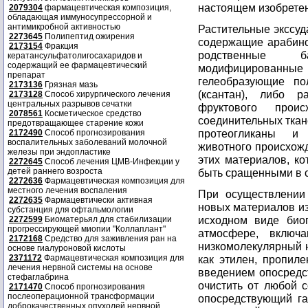
настоящем изобретен
2079304
фармацевтическая композиция,
обладающая иммуносупрессорной и
антимикробной активностью
Растительные экссуда
2273645
Полипептид ожирения
содержащие арабино
2173154
Фракция
родственные ба
кератансульфатолигосахаридов и
содержащий ее фармацевтический
модифицированные п
препарат
гелеобразующие по
2173136
Грязная мазь
(ксантан), либо р
2173128
Способ хирургического лечения
центральных разрывов сечатки
фруктового прои
2078561
Косметическое средство
соединительных ткан
предотвращающее старение кожи
протеогликаны и
2172490
Способ прогнозирования
воспалительных заболеваний молочной
животного происхожд
железы при эндопластике
этих материалов, к
2272645
Способ лечения ЦМВ-Инфекции у
детей раннего возроста
быть сращенными в 
2272636
Фармацевтическая композиция для
местного лечения воспаления
При осуществлении
2272635
Фармацевтически активная
новых материалов из
субстанция для офтальмологии
исходном виде биоп
2272599
Биоматерьял для стабилизации
прогрессирующей миопии "Коллаплант"
атмосфере, включа
2172168
Средство для заживления ран на
низкомолекулярный 
основе гиалуроновой кислоты
2371172
Фармацевтическая композиция для
как этилен, пропил
лечения нервной системы на основе
введением опосредс
стефаглабрина
очистить от любой 
2171470
Способ прогнозирования
послеоперационной трансформации
опосредствующий га
доброкачественных опухолей нервной