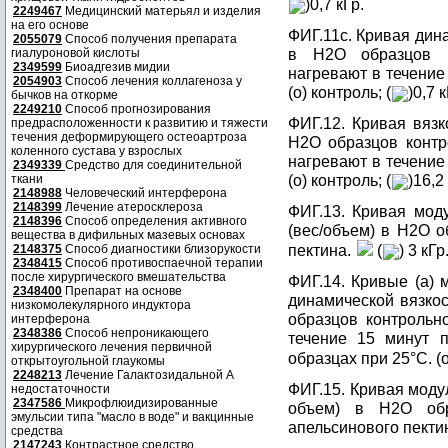
)0,7 кГр.
2249467
Медицинский матерьял и изделия
на его основе
ФИГ.11с. Кривая дина
2055079
Способ получения препарата
в Н2О образцов к
гиалуроновой кислоты
2349599
Биоадгезив мидии
нагревают в течение
2054903
Способ лечения коллагеноза у
(о) контроль; (
)0,7 к
бычков на откорме
2249210
Способ прогнозирования
ФИГ.12. Кривая вязк
предрасположенности к развитию и тяжести
течения деформирующего остеоартроза
Н2О образцов контр
коленного сустава у взрослых
нагревают в течение
2349339
Средство для соединительной
(о) контроль; (
)16,2 
ткани
2148988
Человеческий интерферона
2148399
Лечение атеросклероза
ФИГ.13. Кривая мод
2148396
Способ определения активного
(вес/объем) в Н2О о
вещества в дифильных мазевых основах
пектина.
(
) 3 кГр
2148375
Способ диагностики близорукости
2348415
Способ противоспаечной терапии
после хирургического вмешательства
ФИГ.14. Кривые (а) м
2348400
Препарат на основе
динамической вязкос
низкомолекулярного индуктора
образцов контрольн
интерферона
2348386
Способ непроникающего
течение 15 минут 
хирургического лечения первичной
образцах при 25°C. (о
открытоугольной глаукомы
2248213
Лечение Галактозидальной А
ФИГ.15. Кривая модул
недостаточности
2347586
Микрофлюидизированные
объем) в Н2О обр
эмульсии типа "масло в воде" и вакцинные
апельсинового пектин
средства
2147243
Контрастное средство