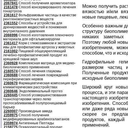
2067841
Способ получения ароматизатора
Можно получить рас
2161478
Способ консервированого лечения
вязкостью и/или вя
гонартроза
2361617
Вольфрамовые частицы в качестве
новые пищевые, лек
рентгеноконтрастных веществ
2361552
Способы и устройства для
Особенно важным для
дренирования жидкостей и понижения
структуру биополиме
внутриглазного давления
2066996
Способ изготовления пленочного
никаких заметных
материала для офтальмохирургии
Поэтому любой новы
2361417
Корм с глюкозамином и экстрактом
изобретением, мож
ивы для профилактики артроза у животных
2161002
Пищевой общеукрепляющий
способом, что и исх
лечебно-профилактический продукт из
хрящевой ткани акул
Гидрофильные гел
2360928
Комплексная матрица для медико-
размером частиц и
биологического применения
2160574
Способ лечения глаукомы
Полученные продук
2360688
Способ лечения повреждений
исходные биополиме
переферических нервов
2360670
Фармацевтическая композиция при
Широкий круг новы
климактерических расстройствах
2360646
Эндолюминальный протез
процесса, и эти пар
2260445
Способ усовершенствования
настоящего изобрет
транспортировки через легко
изобретения. Способ
прспосабливаемый полупроницаемый
барьер
или даже ряда новы
2260007
Производные амида
скорее он предла
2359975
Способ получения
продуктов, каждый
модифицированных арабиногалактанов
2359974
Антигенные Пептиды
применений.
2159775
Псевдопептидный продукт