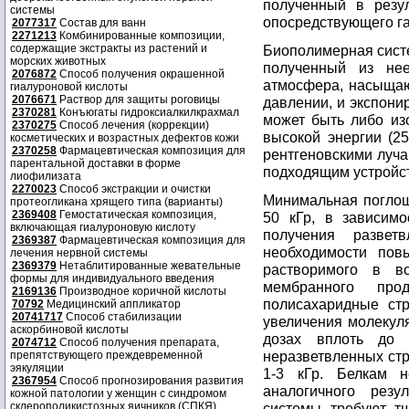
полученный в резу
системы
опосредствующего га
2077317
Состав для ванн
2271213
Комбинированные композиции,
содержащие экстракты из растений и
Биополимерная сист
морских животных
полученный из нее
2076872
Способ получения окрашенной
атмосфера, насыщаю
гиалуроновой кислоты
2076671
Раствор для защиты роговицы
давлении, и экспони
2370281
Конъюгаты гидроксиалкилкрахмал
может быть либо изо
2370275
Способ лечения (коррекции)
высокой энергии (2
косметических и возрастных дефектов кожи
2370258
Фармацевтическая композиция для
рентгеновскими луч
парентальной доставки в форме
подходящим устройс
лиофилизата
2270023
Способ экстракции и очистки
Минимальная поглощ
протеогликана хрящего типа (варианты)
2369408
Гемостатическая композиция,
50 кГр, в зависимо
включающая гиалуроновую кислоту
получения развет
2369387
Фармацевтическая композиция для
необходимости пов
лечения нервной системы
2369379
Нетаблитированные жевательные
растворимого в в
формы для индивидуального введения
мембранного про
2169136
Производное коричной кислоты
полисахаридные стр
70792
Медицинский аппликатор
20741717
Способ стабилизации
увеличения молекуля
аскорбиновой кислоты
дозах вплоть до 
2074712
Способ получения препарата,
неразветвленных стру
препятствующего преждевременной
эякуляции
1-3 кГр. Белкам 
2367954
Способ прогнозирования развития
аналогичного рез
кожной патологии у женщин с синдромом
склерополикистозных яичников (СПКЯ)
системы требуют тщ