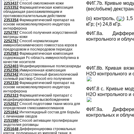
ФИГ.7b. Кривые моду
2253437
Способ омоложения кожи
2153352
Фармацевтическая композиция
(вес/объем) декстран
обладающая ранозаживляющим и
противовоспалительным действием
(о) контроль, (
) 1,5
2353354
Фармацевтический препарат на
кГр; (×) 24,8 кГр.
основе низкомолекулярного индуктора
интерферона
2252787
Способ получения искусственной
ФИГ.8а. Диффере
матрицы кожи
контрольного и облу
2252767
Способ нормализации
иммунобиохимического гомеостаза коров в
предродовом и послеродовом периодах
2352583
Фармацевтическая композиция
содержащая Fc-область иммуноглобулина в
качестве носителя
2152403
Модифицированные полисахариды
ФИГ.8b. Кривая вязк
2352356
Иммуногенная композиция
Н2О контрольного и о
2352342
Исскусственный физиологический
солевый раствор Способ его получения
2352330
Фармацевтический препарат на
основе низкомолекулярного индуктора
ФИГ.8 с. Кривые мод
интерферона
Н2О контрольного и 
2352323
Фармацевтический препарат с
модифицированным высвобождением
2152027
Способ подготовки ткани мозга для
определения гликозаминогликанов
ФИГ.9а. Диффере
2251842
Интектицидный состав для борьбы
контрольных и облуч
с личинками оводов
2151580
Способ активации пролиферации
эндотелия роговицы
2351648
Дифференцировка стромальных
клеток, полученных из жировой ткани, в