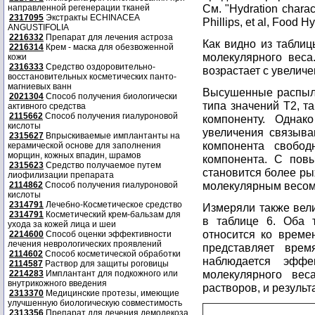
См. "Hydration charac
направленной регенерации тканей
2317095
Экстракты ECHINACEA
Phillips, et al, Food H
ANGUSTIFOLIA
2216332
Препарат для лечения астроза
Как видно из табли
2216314
Крем - маска для обезвоженной
молекулярного веса
кожи
2316333
Средство оздоровительно-
возрастает с увелич
восстановительных косметических панто-
магниевых ванн
Высушенные распыле
2021304
Способ получения биологически
типа значений Т2, 
активного средства
2115662
Способ получения гиалуроновой
компоненту. Однак
кислоты
увеличения связыва
2315627
Впрыскиваемые имплантанты на
компонента свобод
керамической основе для заполнения
морщин, кожных впадин, шрамов
компонента. С повы
2315623
Средство получаемое путем
становится более ры
лиофилизации препарата
молекулярным весом
2114862
Способ получения гиалуроновой
кислоты
2314791
Лечебно-Косметическое средство
Измеряли также вел
2314791
Косметический крем-бальзам для
в таблице 6. Оба 
ухода за кожей лица и шеи
относится ко време
2214600
Способ оценки эффективности
лечения неврологических проявлений
представляет вре
2114602
Способ косметической обработки
наблюдается эффе
2114587
Раствор для защиты роговицы
молекулярного ве
2214283
Имплантант для подкожного или
внутрикожного введения
растворов, и результ
2313370
Медицинские протезы, имеющие
улучшенную биологическую совместимость
2313356
Препарат для лечения демодекоза