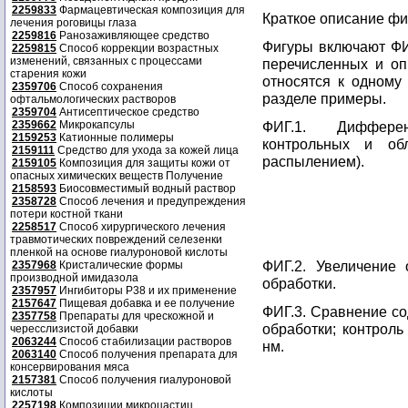
2259833
Фармацевтическая композиция для
Краткое описание фи
лечения роговицы глаза
2259816
Ранозаживляющее средство
Фигуры включают ФИГ
2259815
Способ коррекции возрастных
изменений, связанных с процессами
перечисленных и оп
старения кожи
относятся к одному
2359706
Способ сохранения
разделе примеры.
офтальмологических растворов
2359704
Антисептическое средство
2359662
Микрокапсулы
ФИГ.1. Дифферен
2159253
Катионные полимеры
контрольных и об
2159111
Средство для ухода за кожей лица
распылением).
2159105
Композиция для защиты кожи от
опасных химических веществ Получение
2158593
Биосовместимый водный раствор
2358728
Способ лечения и предупреждения
потери костной ткани
2258517
Способ хирургического лечения
травмотических повреждений селезенки
пленкой на основе гиалуроновой кислоты
ФИГ.2. Увеличение 
2357968
Кристалические формы
производной имидазола
обработки.
2357957
Ингибиторы P38 и их применение
2157647
Пищевая добавка и ее получение
ФИГ.3. Сравнение со
2357758
Препараты для чрескожной и
обработки; контрол
чересслизистой добавки
2063244
Способ стабилизации растворов
нм.
2063140
Способ получения препарата для
консервирования мяса
2157381
Способ получения гиалуроновой
кислоты
2257198
Композиции микроцастиц