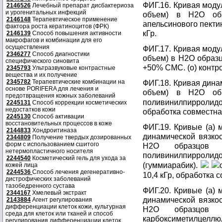
ФИГ.16. Кривая модул
2146526
Лечебный препарат дисбактериоза
и урогенитальных инфекций
объем) в Н2О обр
2146148
Терапевтическое применение
апельсинового пектин
фактора роста кератиноцитов (ФРК)
кГр.
2146139
Способ повышения активности
макрофагов и комбинации для его
осуществления
ФИГ.17. Кривая модул
2346277
Способ диагностики
объем) в Н2О образ
специфического синовита
+50% СМС. (о) контро
2345793
Ультразвуковые контрастные
вещества и их получение
2345782
Терапевтические комбинации на
ФИГ.18. Кривая дина
основе PORIFERA для лечения и
объем) в Н2О обр
предотвращения кожных заболеваний
поливинилпирроли
2245131
Способ коррекции косметических
недостатков кожи
обработка совместная
2245130
Способ активации
восстановительных процессов в коже
ФИГ.19. Кривые (а) м
2144833
Хондроитиназа
динамической вязкос
2344809
Получение твердых дозированных
форм с использованием сшитого
Н2О образцов 
нетермопластичного носителя
поливинилпирроли
2244540
Косметический гель для ухода за
(гуммиарабик).
кожей лица
2244536
Способ лечения дегенеративно-
10,4 кГр, обработка 
дистрофических заболеваний
тазобедренного сустава
ФИГ.20. Кривые (а) м
2344167
Хмелевый экстракт
динамической вязкос
2143884
Агент регулирования
дифференциации клеток кожи, культурная
Н2О образцов 
среда для клеток или тканей и способ
карбоксиметилце
регулирования дифференциации клеток