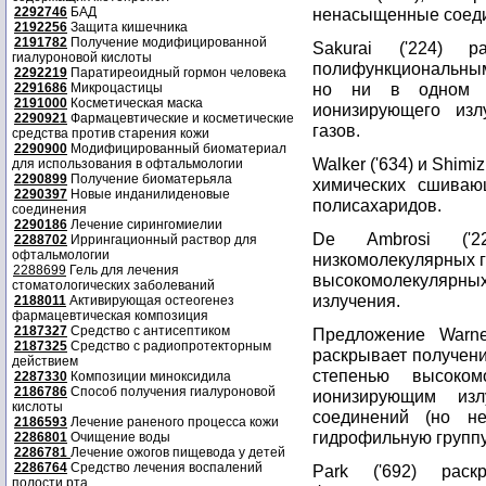
2292746
БАД
ненасыщенные соедин
2192256
Защита кишечника
2191782
Получение модифицированной
Sakurai ('224) 
гиалуроновой кислоты
полифункциональным
2292219
Паратиреоидный гормон человека
но ни в одном и
2291686
Микроцастицы
2191000
Косметическая маска
ионизирующего изл
2290921
Фармацевтические и косметические
газов.
средства против старения кожи
2290900
Модифицированный биоматериал
Walker ('634) и Shim
для использования в офтальмологии
2290899
Получение биоматерьяла
химических сшиваю
2290397
Новые инданилиденовые
полисахаридов.
соединения
2290186
Лечение сирингомиелии
De Ambrosi ('22
2288702
Иррингационный раствор для
офтальмологии
низкомолекулярных 
2288699
Гель для лечения
высокомолекулярн
стоматологических заболеваний
излучения.
2188011
Активирующая остеогенез
фармацевтическая композиция
2187327
Средство с антисептиком
Предложение Warne
2187325
Средство с радиопротекторным
раскрывает получени
действием
степенью высоком
2287330
Композиции миноксидила
2186786
Способ получения гиалуроновой
ионизирующим изл
кислоты
соединений (но н
2186593
Лечение раненого процесса кожи
гидрофильную группу
2286801
Очищение воды
2286781
Лечение ожогов пищевода у детей
2286764
Средство лечения воспалений
Park ('692) раск
полости рта