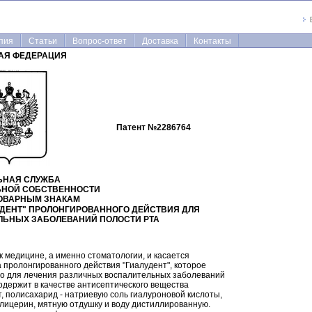
пия
Статьи
Вопрос-ответ
Доставка
Контакты
АЯ ФЕДЕРАЦИЯ
Патент №
2286764
ЬНАЯ СЛУЖБА
ЬНОЙ СОБСТВЕННОСТИ
ТОВАРНЫМ ЗНАКАМ
УДЕНТ" ПРОЛОНГИРОВАННОГО ДЕЙСТВИЯ ДЛЯ
ЛЬНЫХ ЗАБОЛЕВАНИЙ ПОЛОСТИ РТА
 медицине, а именно стоматологии, и касается
 пролонгированного действия "Гиалудент", которое
о для лечения различных воспалительных заболеваний
одержит в качестве антисептического вещества
, полисахарид - натриевую соль гиалуроновой кислоты,
глицерин, мятную отдушку и воду дистиллированную.