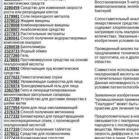
Восстановленная 5-нитр
косметических средств
микроорганизмов, ингиби
2280459
Средство для изменения скорости
бактерий.
роста или репродукции клеток
2179981
Соли переходного металла
Сопоставительный анали
2378010
Жидкие вакцины
лекарственное средство 
2378008
Комбинированные вакцины
содержит хлорбензиловый
2378007
Анаболическое средство
натриевую соль гиалуро
2377973
Растительные экстракты
количествах. Указанные
2280041
Способ получения водорастворимых
изобретения условию па
комплексов гиалурил
2280038
Биополимеры
Проведенный анализ пат
2323733
Йодный обмен
предлагаемое техническ
2377260
Гель
от прототипа, но и друг
2178693
Противовирусное средство на основе
областях.
гиалуроновой кислоты
2178692
Облегчающие зуд косметическое
Совместное использован
средство
гиалуроновой кислоты не
2377022
Гемостатические спреи
отличительных признако
2376982
Увлажняющая сыворотка для лица
Данная неочевидность о
2376974
Трансдермальный гель для лица
условию патентоспособн
2362784
Гипо-и гиперацетилированные
менингокковые капсульные сахариды
Заявленное изобретение
2177789
Устройство для доставки лекарства к
"промышленная применим
шейке матки
"Гиалудент" может быть 
2277954
Крем для лица омолаживающий
практике для лечения п
2376378
Способ получения метионина
2177332
Биоматериал для предотвращения
Предположительно в нов
послеоперационных спаек, с производной
связывается с гиалурона
гиалуроновой кислотой
пародонта с последующ
2177310
Способ получения таблеток
вещества. Меняя концен
2376011
Средство для позвоночника
скорость диффузии и, та
2277410
Косметическое средство
вещества в ткани. Гиалу