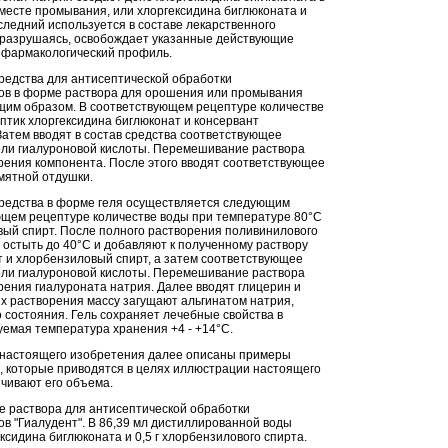
 месте промывания, или хлоргексидина биглюконата и
следний используется в составе лекарственного
о разрушаясь, освобождает указанные действующие
 фармакологический профиль.
редства для антисептической обработки
ов в форме раствора для орошения или промывания
им образом. В соответствующем рецептуре количестве
птик хлоргексидина биглюконат и консервант
Затем вводят в состав средства соответствующее
оли гиалуроновой кислоты. Перемешивание раствора
орения компонента. После этого вводят соответствующее
мятной отдушки.
редства в форме геля осуществляется следующим
ющем рецептуре количестве воды при температуре 80°С
ый спирт. После полного растворения поливинилового
 остыть до 40°С и добавляют к полученному раствору
т и хлорбензиловый спирт, а затем соответствующее
оли гиалуроновой кислоты. Перемешивание раствора
рения гиалуроната натрия. Далее вводят глицерин и
их растворения массу загущают альгинатом натрия,
 состояния. Гель сохраняет лечебные свойства в
уемая температура хранения +4 - +14°С.
 настоящего изобретения далее описаны примеры
, которые приводятся в целях иллюстрации настоящего
ичивают его объема.
е раствора для антисептической обработки
в "Гиалудент". В 86,39 мл дистиллированной воды
ексидина биглюконата и 0,5 г хлорбензилового спирта.