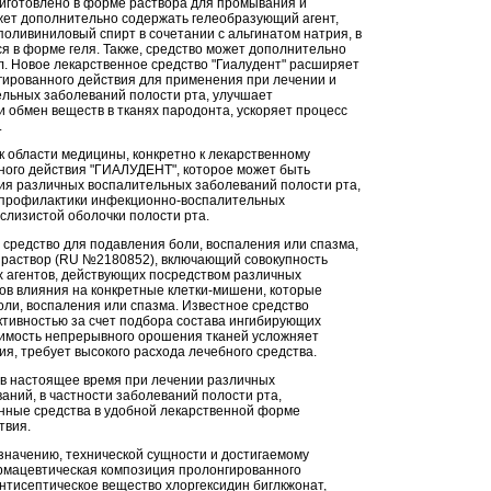
иготовлено в форме раствора для промывания и
ет дополнительно содержать гелеобразующий агент,
оливиниловый спирт в сочетании с альгинатом натрия, в
ся в форме геля. Также, средство может дополнительно
. Новое лекарственное средство "Гиалудент" расширяет
гированного действия для применения при лечении и
льных заболеваний полости рта, улучшает
 обмен веществ в тканях пародонта, ускоряет процесс
.
к области медицины, конкретно к лекарственному
ного действия "ГИАЛУДЕНТ", которое может быть
ия различных воспалительных заболеваний полости рта,
 профилактики инфекционно-воспалительных
слизистой оболочки полости рта.
 средство для подавления боли, воспаления или спазма,
раствор (RU №2180852), включающий совокупность
 агентов, действующих посредством различных
в влияния на конкретные клетки-мишени, которые
оли, воспаления или спазма. Известное средство
тивностью за счет подбора состава ингибирующих
димость непрерывного орошения тканей усложняет
я, требует высокого расхода лечебного средства.
 в настоящее время при лечении различных
аний, в частности заболеваний полости рта,
нные средства в удобной лекарственной форме
твия.
значению, технической сущности и достигаемому
рмацевтическая композиция пролонгированного
нтисептическое вещество хлоргексидин биглкжонат,