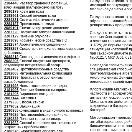
Гиалуроновая кислота п
2184448
Раствор хранения роговицы,
имеющий молекулярную м
включающий гиалуроновую кислоту
миллионов дальтон и о
2090179
Крем для кожи
2183961
Способ лечения кожи
Гиалуроновая кислота пр
2284331
Соли алифотических аминов
обусловлено многообраз
2284187
Производные амида
репаративных процессов 
2089191
Снизить внутрение давление
2283320
Получение гликозаминогликанов
Следует отметить, что с
2283129
Лечение опухолей
чрезвычайно широк: от з
2283098
Косметические средства с Q
и лечения травматическо
2182574
Ароматические соединения
31/725) до борьбы с рак
2088257
Средство с гипохолестеролемическим
стимуляции клеточной п
действием
при сахарном диабете и
2088218
Состав для гигиенических салфеток
№501217, МКИ А 61 К 31/
2088206
Способ получения препарата,
создающего исскуственный загар
Благодаря своим физико-
2282462
Противомикробные средства
специфическая способно
2182008
Интровагинальная компазиция
протеогликановые агрег
2181999
Препарат с отсроченным
многочисленных функций
высвобождением
регенерации тканей паро
2181998
Новые композиции липидов
Хлоргексидин биглюконат
2181995
Лечение болевого синдрома
частности в пародонтоло
2181295
Вирионная вакцина
антисептическое, проти
2087144
Витамин Е
Механизм его действия 
2379336
Способ стирки
содержимого бактериально
2379052
Вакцинация
бактерий.
2180855
Композиция в виде ионного комплекса
2379025
Противоинфекционный гель
Метронидазол - произво
2180825
Лечение травм роговицы
антибактериальное дейс
2281082
Способ коррекции эстетических и
биохимическом восстано
возрастных проблем кожи
транспортными протеин
2180576
Биоактивная добавка для