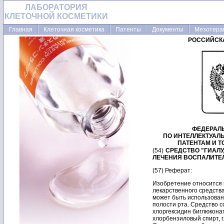
ЛАБОРАТОРИЯ
КЛЕТОЧНОЙ КОСМЕТИКИ
Главная
Клеточная косметика
Патенты
Документы
Мезотера
РОССИЙСК
ФЕДЕРАЛ
ПО ИНТЕЛЛЕКТУАЛ
ПАТЕНТАМ И 
(54)
СРЕДСТВО "ГИАЛ
ЛЕЧЕНИЯ ВОСПАЛИТЕ
(57) Реферат:
Изобретение относится к
лекарственного средства
может быть использован
полости рта. Средство с
хлоргексидин биглюконат
хлорбензиловый спирт, 