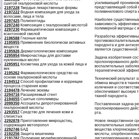
усиливающий проникнове
сшитой гиалуроновой кислоты
представляющий собой 
2197228
Твердые лекарственные формы
поливинилового спирта 
2197222
Водная компазиция для ухода за
волосами, лица и тела
Наиболее существенным 
2297425
Полипептиды
зависимость эффективно
2297240
Композиция с гиалуроновой кислотой
полимерной матрицы с 
2297230
Фармацевтическая компазиция с
ксантоновой смолой
Разработка эффективны
2196588
Глазные капли
противовоспалительным
2195955
Применение биологически активных
пародонта и для антисе
веществ
является существенной 
2195926
Дерматологические композиции
2295954
Микрочастицы для доставки
Задача изобретения сос
нуклеиновых кислот
пролонгированного дейс
2295951
Косметика для ухода за кожей лица и
воспалительных заболев
век
терапевтической эффект
2195262
Фармакологическое средство на
основе гиалуроновой кислоты
Технический результат 
2194512
Способ профилактики и коррекции
обмена веществ в тканя
процесса старения кожи
излечения и соответств
2194478
Лечение экземы
обеспечивают высокую т
2294716
Расширяемый стент
тканей пародонта.
2194055
Сшитые сополимеры
2099350
Ассоциаты депротонированной
Поставленная задача ре
гиалуроновой кислоты
пролонгированного дейс
2293557
Средство для лечения кожи и
рта.
слизистых
2292878
Приготовление микроцастиц,
Новое лекарственное ср
содержащих метопропол
воспалительных заболев
2292746
БАД
вещества хлоргексидин 
2192256
Защита кишечника
кислоты, хлорбензиловый
2191782
Получение модифицированной
дистиллированную и, пр