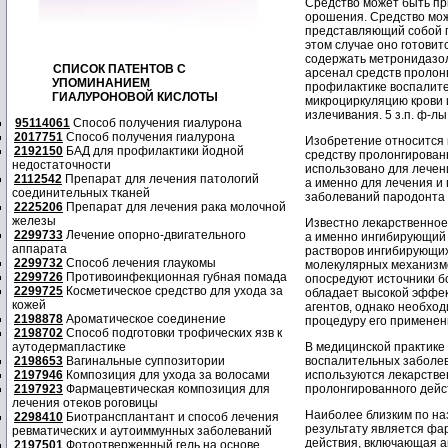
Средство может быть пр
орошения. Средство мож
представляющий собой п
этом случае оно готовит
содержать метронидазол
СПИСОК ПАТЕНТОВ С
арсенал средств пролон
УПОМИНАНИЕМ
профилактике воспалите
ГИАЛУРОНОВОЙ КИСЛОТЫ
микроциркуляцию крови и
излечивания. 5 з.п. ф-лы
95114061
Способ получения гиалурона
2017751
Способ получения гиалурона
Изобретение относится 
2192150
БАД для профилактики йодной
средству пролонгирован
недостаточности
использовано для лечен
2112542
Препарат для лечения патологий
а именно для лечения и
соединительных тканей
заболеваний пародонта 
2225206
Препарат для лечения рака молочной
железы
Известно лекарственное
2299733
Лечение опорно-двигательного
а именно ингибирующий 
аппарата
растворов ингибирующих
2299732
Способ лечения глаукомы
молекулярных механизмо
2299726
Противоинфекционная губная помада
опосредуют источники б
2299725
Косметическое средство для ухода за
обладает высокой эффек
кожей
агентов, однако необхо
2198878
Ароматическое соединение
процедуру его применени
2198702
Способ подготовки трофических язв к
аутодермапластике
В медицинской практике
2198653
Вагинальные суппозитории
воспалительных заболев
2197946
Композиция для ухода за волосами
используются лекарстве
2197923
Фармацевтическая композиция для
пролонгированного дейс
лечения отеков роговицы
Наиболее близким по на
2298410
Биотрансплантант и способ лечения
результату является фа
ревматических и аутоиммунных заболеваний
действия, включающая а
2197501
Фотоотверженный гель на основе