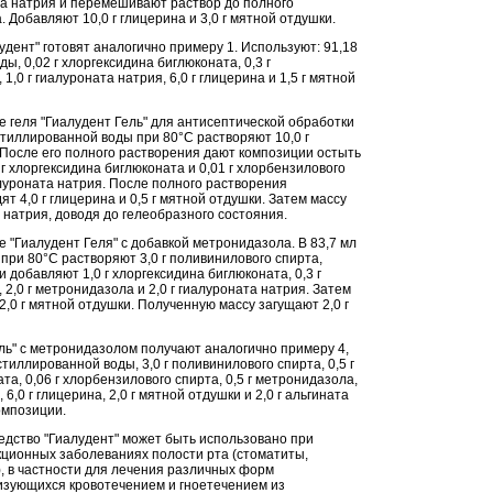
та натрия и перемешивают раствор до полного
 Добавляют 10,0 г глицерина и 3,0 г мятной отдушки.
удент" готовят аналогично примеру 1. Используют: 91,18
ы, 0,02 г хлоргексидина биглюконата, 0,3 г
1,0 г гиалуроната натрия, 6,0 г глицерина и 1,5 г мятной
 геля "Гиалудент Гель" для антисептической обработки
стиллированной воды при 80°С растворяют 10,0 г
 После его полного растворения дают композиции остыть
 г хлоргексидина биглюконата и 0,01 г хлорбензилового
иалуроната натрия. После полного растворения
т 4,0 г глицерина и 0,5 г мятной отдушки. Затем массу
а натрия, доводя до гелеобразного состояния.
 "Гиалудент Геля" с добавкой метронидазола. В 83,7 мл
при 80°С растворяют 3,0 г поливинилового спирта,
и добавляют 1,0 г хлоргексидина биглюконата, 0,3 г
 2,0 г метронидазола и 2,0 г гиалуроната натрия. Затем
 2,0 г мятной отдушки. Полученную массу загущают 2,0 г
ль" с метронидазолом получают аналогично примеру 4,
стиллированной воды, 3,0 г поливинилового спирта, 0,5 г
та, 0,06 г хлорбензилового спирта, 0,5 г метронидазола,
 6,0 г глицерина, 2,0 г мятной отдушки и 2,0 г альгината
омпозиции.
едство "Гиалудент" может быть использовано при
ционных заболеваниях полости рта (стоматиты,
), в частности для лечения различных форм
изующихся кровотечением и гноетечением из