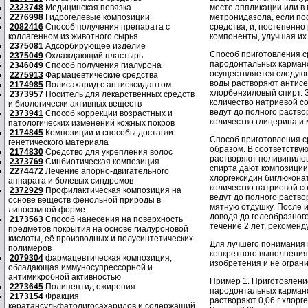
2323748
Медицинская повязка
месте аппликации или в
2276998
Гидрогелевые композиции
метронидазола, если по
2082416
Способ получения препарата с
средства, и, постепенн
коллагенном из животного сырья
компоненты, улучшая их
2375081
Адсорбирующее изделие
Способ приготовления с
2375049
Охлаждающий пластырь
пародонтальных карман
2346049
Способ получения гиалурона
осуществляется следующ
2275913
Фармацевтические средства
воды растворяют антисе
2174985
Полисахарид с антиоксидантом
хлорбензиловый спирт. 
2373957
Носитель для лекарственных средств
количество натриевой с
и биологически активных веществ
ведут до полного раств
2373941
Способ коррекции возрастных и
количество глицерина и 
патологических изменений кожных покров
2174845
Композиции и способы доставки
Способ приготовления с
генетического материала
образом. В соответству
2174830
Средство для укрепления волос
растворяют поливинилов
2373769
Синбиотическая композиция
спирта дают композиции
2274472
Лечение апорно-двигательного
хлоргексидин биглюкона
аппарата и болевых синдромов
количество натриевой с
2372929
Профилактическая композиция на
ведут до полного раство
основе веществ фенольной природы в
мятную отдушку. После 
липосомной форме
доводя до гелеобразного
2173563
Способ нанесения на поверхность
течение 2 лет, рекоменд
предметов покрытия на основе гиалуроновой
кислоты, её производных и полусинтетических
Для лучшего понимания
полимеров
конкретного выполнения
2079304
фармацевтическая композиция,
изобретения и не огран
обладающая иммуносупрессорной и
антимикробной активностью
Пример 1. Приготовлени
2273645
Полипептид ожирения
пародонтальных кармано
2173154
Фракция
растворяют 0,06 г хлорг
кератансульфатолигосахаридов и содержащий