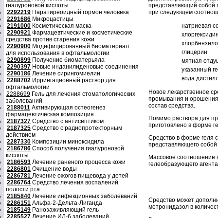
гиалуроновой кислоты
представляющий собой п
2292219
Паратиреоидный гормон человека
при следующем соотнош
2291686
Микроцастицы
2191000
Косметическая маска
натриевая с
2290921
Фармацевтические и косметические
хлоргексиди
средства против старения кожи
хлорбензило
2290900
Модифицированный биоматериал
глицерин
для использования в офтальмологии
2290899
Получение биоматерьяла
мятная отду
2290397
Новые инданилиденовые соединения
указанный г
2290186
Лечение сирингомиелии
вода дистил
2288702
Иррингационный раствор для
офтальмологии
Новое лекарственное ср
2288699
Гель для лечения стоматологических
промывания и орошения.
заболеваний
состав средства.
2188011
Активирующая остеогенез
фармацевтическая композиция
Помимо раствора для пр
2187327
Средство с антисептиком
приготовлено в форме ге
2187325
Средство с радиопротекторным
действием
Средство в форме геля с
2287330
Композиции миноксидила
представляющего собой 
2186786
Способ получения гиалуроновой
кислоты
Массовое соотношение п
2186593
Лечение раненого процесса кожи
гелеобразующего агента 
2286801
Очищение воды
2286781
Лечение ожогов пищевода у детей
2286764
Средство лечения воспалений
полости рта
2185840
Лечение инфекционных заболеваний
Средство может дополн
2286151
Альфа-2-Дельта-Лиганда
метронидазол в количест
2185149
Ранозаживляющий гель
2285527
Лечение ИЛ-6 заболеваний