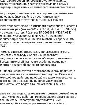
редставляет собой природный мукополисахарид,
ассу от нескольких десятков тысяч до нескольких
бладающий выраженными вязкоэластичными свойствами.
исутствует практически во всех органах человека, чем
ие ее лечебных свойств за счет стимуляции
в организме и отсутствия антигенных свойств.
пектр терапевтической активности гиалуроновой кислоты
аживления ран (заявка WO 95/03786, МКИ А 61 К 31/725)
го сужения артерий (заявка ЕР 0661981, МКИ А 61 К
ом (заявка WO 95/30423, МКИ А 61 К 31/725) или
ролиферации при лечении язв, вызванных пролежнями
ли варикозном расширении вен голени (патент Швеции
715).
химическим свойствам, таким как высокая вязкость,
сть связывать воду и белки и образовывать
аты, гиалуроновая кислота способствует проявлению
 соединительной ткани, что особенно важно при
донта и слизистой оболочки полости рта.
 широко используется в стоматологической практике, в
гии, в качестве антисептического средства. Оказывает
вомикробное действие на обрабатываемую поверхность.
заключается в осаждении циоплазматического
й клетки, что ведет, в конечном итоге, к гибели
дное нитроимидазола, оказывает противопротозойное и
твие. Механизм действия метронидазола заключается в
влении его 5-нитрогруппы внутриклеточными
ами анаэробных микроорганизмов и простейших.