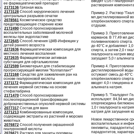
Вводят 0,05 г гиалурона
ее фармацевтический препарат
растворения компонента.
2173136
Грязная мазь
2173128
Способ хирургического лечения
Пример 2. Раствор "Гиал
центральных разрывов сечатки
мл дистиллированной вод
2078561
Косметическое средство
хлорбензилового спирта, 
предотвращающее старение кожи
отдушки.
2172490
Способ прогнозирования
воспалительных заболеваний молочной
Пример 3. Приготовление
железы при эндопластике
карманов. В 77,49 мл ди
2272645
Способ лечения ЦМВ-Инфекции у
поливинилового спирта.
детей раннего возроста
до 40°С и добавляют 1,0
2272636
Фармацевтическая композиция для
спирта, а затем 2,0 г г
местного лечения воспаления
гиалуроната натрия вводя
2272635
Фармацевтически активная
загущают 5,0 г альгинат
субстанция для офтальмологии
2272599
Биоматерьял для стабилизации
Пример 4. Приготовление
прогрессирующей миопии "Коллаплант"
дистиллированной воды 
2172168
Средство для заживления ран на
остужают смесь до 40°С 
основе гиалуроновой кислоты
хлорбензилового спирта,
2371172
Фармацевтическая композиция для
вводят 4,0 г глицерина и
лечения нервной системы на основе
альгината натрия.
стефаглабрина
Пример 5. "Гиалудент Ге
2171470
Способ прогнозирования
используют: 84,94 мл ди
послеоперационной трансформации
хлоргексидина биглюкона
доброкачественных опухолей нервной системы
1,0 г гиалуроната натрия,
2077317
Состав для ванн
натрия для загущения к
2271213
Комбинированные композиции,
содержащие экстракты из растений и морских
Новое лекарственное ср
животных
воспалительных и инфек
2076872
Способ получения окрашенной
гингивиты, парадонтиты
гиалуроновой кислоты
парадонтитов, характер
2076671
Раствор для защиты роговицы