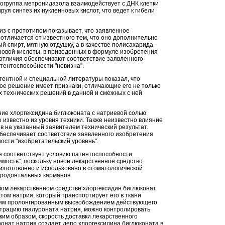
огруппа метронидазола взаимодействует с ДНК клетки
руя синтез их нуклеиновых кислот, что ведет к гибели
з с прототипом показывает, что заявленное
отличается от известного тем, что оно дополнительно
 спирт, мятную отдушку, а в качестве полисахарида -
новой кислоты, в приведенных в формуле изобретения
 отличия обеспечивают соответствие заявленного
тентоспособности "новизна".
ентной и специальной литературы показал, что
ое решение имеет признаки, отличающие его не только
их технических решений в данной и смежных с ней
ие хлоргексидина биглюконата с натриевой солью
 известно из уровня техники. Также неизвестно влияние
в на указанный заявителем технический результат.
беспечивает соответствие заявленного изобретения
ости "изобретательский уровень".
 соответствует условию патентоспособности
ость", поскольку новое лекарственное средство
изготовлено и использовано в стоматологической
ародонтальных карманов.
ом лекарственном средстве хлоргексидин биглюконат
том натрия, который транспортирует его в ткани
им пролонгированным высвобождением действующего
трацию гиалуроната натрия, можно контролировать
ким образом, скорость доставки лекарственного
ронат натрия создает депо хлоргексидина биглюконата в