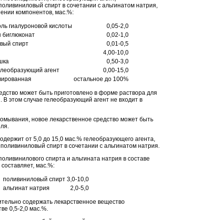
оливиниловый спирт в сочетании с альгинатом натрия,
ении компонентов, мас.%:
оль гиалуроновой кислоты
0,05-2,0
н биглюконат
0,02-1,0
вый спирт
0,01-0,5
4,00-10,0
шка
0,50-3,0
елеобразующий агент
0,00-15,0
лированная
остальное до 100%
едство может быть приготовлено в форме раствора для
 В этом случае гелеобразующий агент не входит в
омывания, новое лекарственное средство может быть
ля.
одержит от 5,0 до 15,0 мас.% гелеобразующего агента,
поливиниловый спирт в сочетании с альгинатом натрия.
оливинилового спирта и альгината натрия в составе
составляет, мас.%:
поливиниловый спирт
3,0-10,0
альгинат натрия
2,0-5,0
ительно содержать лекарственное вещество
ве 0,5-2,0 мас.%.