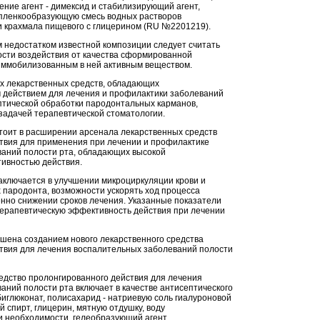
ние агент - димексид и стабилизирующий агент,
пленкообразующую смесь водных растворов
и крахмала пищевого с глицерином (RU №2201219).
недостатком известной композиции следует считать
сти воздействия от качества сформированной
иммобилизованным в ней активным веществом.
х лекарственных средств, обладающих
 действием для лечения и профилактики заболеваний
птической обработки пародонтальных карманов,
задачей терапевтической стоматологии.
тоит в расширении арсенала лекарственных средств
твия для применения при лечении и профилактике
аний полости рта, обладающих высокой
ивностью действия.
заключается в улучшении микроциркуляции крови и
х пародонта, возможности ускорять ход процесса
енно снижении сроков лечения. Указанные показатели
ерапевтическую эффективность действия при лечении
шена созданием нового лекарственного средства
твия для лечения воспалительных заболеваний полости
едство пролонгированного действия для лечения
аний полости рта включает в качестве антисептического
биглюконат, полисахарид - натриевую соль гиалуроновой
 спирт, глицерин, мятную отдушку, воду
и необходимости, гелеобразующий агент,