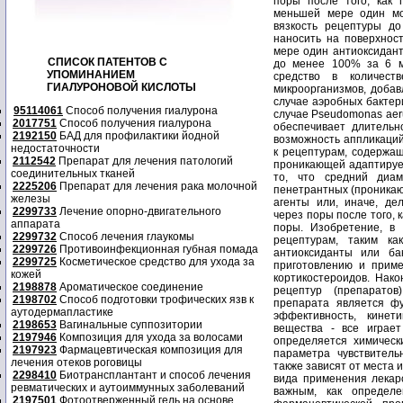
СПИСОК ПАТЕНТОВ С
УПОМИНАНИЕМ
ГИАЛУРОНОВОЙ КИСЛОТЫ
95114061
Способ получения гиалурона
2017751
Способ получения гиалурона
2192150
БАД для профилактики йодной
недостаточности
2112542
Препарат для лечения патологий
соединительных тканей
2225206
Препарат для лечения рака молочной
железы
2299733
Лечение опорно-двигательного
аппарата
2299732
Способ лечения глаукомы
2299726
Противоинфекционная губная помада
2299725
Косметическое средство для ухода за
кожей
2198878
Ароматическое соединение
2198702
Способ подготовки трофических язв к
аутодермапластике
2198653
Вагинальные суппозитории
2197946
Композиция для ухода за волосами
2197923
Фармацевтическая композиция для
лечения отеков роговицы
2298410
Биотрансплантант и способ лечения
ревматических и аутоиммунных заболеваний
2197501
Фотоотверженный гель на основе