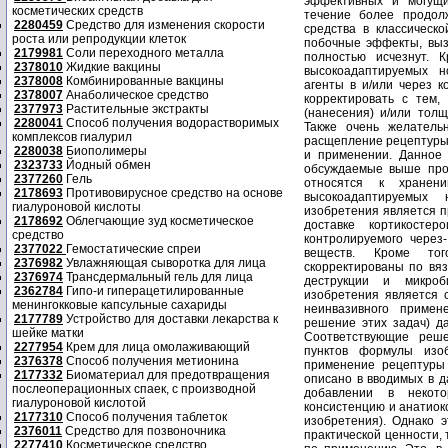
косметических средств
2280459
Средство для изменения скорости
роста или репродукции клеток
2179981
Соли переходного металла
2378010
Жидкие вакцины
2378008
Комбинированные вакцины
2378007
Анаболическое средство
2377973
Растительные экстракты
2280041
Способ получения водорастворимых
комплексов гиалурил
2280038
Биополимеры
2323733
Йодный обмен
2377260
Гель
2178693
Противовирусное средство на основе
гиалуроновой кислоты
2178692
Облегчающие зуд косметическое
средство
2377022
Гемостатические спреи
2376982
Увлажняющая сыворотка для лица
2376974
Трансдермальный гель для лица
2362784
Гипо-и гиперацетилированные
менингокковые капсульные сахариды
2177789
Устройство для доставки лекарства к
шейке матки
2277954
Крем для лица омолаживающий
2376378
Способ получения метионина
2177332
Биоматериал для предотвращения
послеоперационных спаек, с производной
гиалуроновой кислотой
2177310
Способ получения таблеток
2376011
Средство для позвоночника
2277410
Косметическое средство