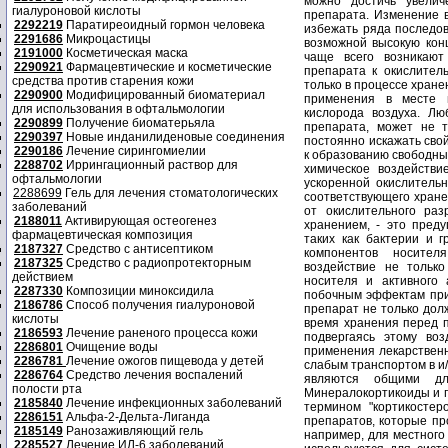
гиалуроновой кислоты
2292219
Паратиреоидный гормон человека
2291686
Микроцастицы
2191000
Косметическая маска
2290921
Фармацевтические и косметические
средства против старения кожи
2290900
Модифицированный биоматериал
для использования в офтальмологии
2290899
Получение биоматерьяла
2290397
Новые инданилиденовые соединения
2290186
Лечение сирингомиелии
2288702
Иррингационный раствор для
офтальмологии
2288699
Гель для лечения стоматологических
заболеваний
2188011
Активирующая остеогенез
фармацевтическая композиция
2187327
Средство с антисептиком
2187325
Средство с радиопротекторным
действием
2287330
Композиции миноксидила
2186786
Способ получения гиалуроновой
кислоты
2186593
Лечение раненого процесса кожи
2286801
Очищение воды
2286781
Лечение ожогов пищевода у детей
2286764
Средство лечения воспалений
полости рта
2185840
Лечение инфекционных заболеваний
2286151
Альфа-2-Дельта-Лиганда
2185149
Ранозаживляющий гель
2285527
Лечение ИЛ-6 заболеваний