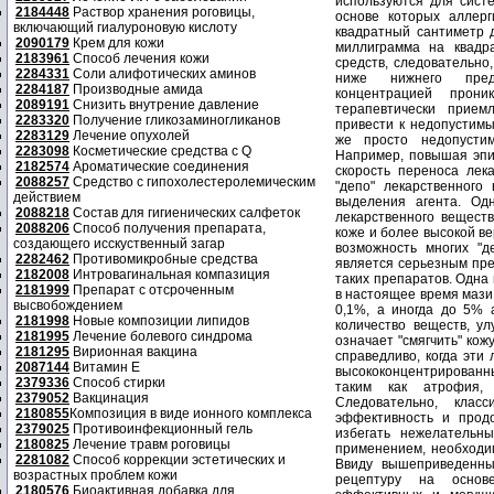
2184448
Раствор хранения роговицы,
включающий гиалуроновую кислоту
2090179
Крем для кожи
2183961
Способ лечения кожи
2284331
Соли алифотических аминов
2284187
Производные амида
2089191
Снизить внутрение давление
2283320
Получение гликозаминогликанов
2283129
Лечение опухолей
2283098
Косметические средства с Q
2182574
Ароматические соединения
2088257
Средство с гипохолестеролемическим
действием
2088218
Состав для гигиенических салфеток
2088206
Способ получения препарата,
создающего исскуственный загар
2282462
Противомикробные средства
2182008
Интровагинальная компазиция
2181999
Препарат с отсроченным
высвобождением
2181998
Новые композиции липидов
2181995
Лечение болевого синдрома
2181295
Вирионная вакцина
2087144
Витамин Е
2379336
Способ стирки
2379052
Вакцинация
2180855
Композиция в виде ионного комплекса
2379025
Противоинфекционный гель
2180825
Лечение травм роговицы
2281082
Способ коррекции эстетических и
возрастных проблем кожи
2180576
Биоактивная добавка для