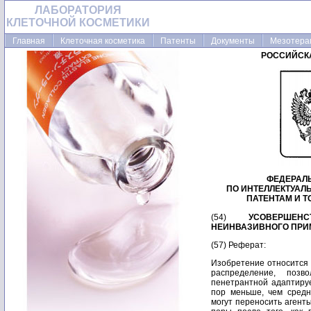
ЛАБОРАТОРИЯ
КЛЕТОЧНОЙ КОСМЕТИКИ
Главная
Клеточная косметика
Патенты
Документы
Мезотера
РОССИЙСК
ФЕДЕРАЛ
ПО ИНТЕЛЛЕКТУАЛ
ПАТЕНТАМ И 
(54)
УСОВЕРШЕ
НЕИНВАЗИВНОГО ПРИМ
(57) Реферат:
Изобретение относится к области медицины. Препарат, имеющий молекулярное распределение, позволяющее проникать в поры барьера вследствие пенетрантной адаптируемости несмотря на то, что средний диаметр указанных пор меньше, чем средний диаметр пенетранта, при условии, что пенетранты могут переносить агенты или, иначе, способствуют проникновению агентов через поры после того, как пенетранты проникли в поры, препарат содержит по меньшей мере один модификатор вязкости в количестве, которое повышает вязкость рецептуры до максимально 5 нм/с, так что становится возможным наносить на поверхность аппликации и удерживать на ней; и/или по меньшей мере один антиоксидант в количестве, которое повышает окислительный индекс до менее 100% за 6 месяцев; и/или по меньшей мере одно бактерицидное средство в количестве, которое уменьшает число бактерий с 1 млн микроорганизмов, добавляемых на 1 г общей массы препарата, до менее 100 в случае аэробных бактерий, до менее 10 в случае энтеробактерий и до менее 1 в случае Pseudomonas aeruginosa или Staphilococcus aureus, за 4 дня. Изобретение обеспечивает длительность хранения препарата без изменения его свойств, возможность аппликаций. 6 с. и 43 з.п.ф-лы, 3 табл., 9 ил. Изобретение относится к рецептурам, содержащим молекулярные структуры, которые вследствие своей проникающей адаптируемости способны проникать в поры барьера, несмотря на то, что средний диаметр указанных пор меньше, чем средний диаметр пенетрантных (проникающих) веществ. Проникающие вещества могут переносить агенты или, иначе, делать возможным просачивание (проникновение) агента через поры после того, как указанные проникающие вещества вошли в указанные поры. Изобретение, в частности, относится к новым добавкам к указанным рецептурам, таким как компоненты для создания (нужной) консистенции, антиоксиданты или бактерицидные средства. Кроме того, оно относится к приготовлению и применению таких рецептур, в которых агент выбирают из кортикостероидов. Наконец, оно относится к способу приготовления всех таких рецептур (препаратов). Эффективность действия любого лекарственного препарата является функцией многих параметров, для которой собственная эффективность, кинетика аккумуляции, а также удаления лекарственного вещества - все играет роль. В то время как первый параметр полностью определяется химическим составом лекарственного вещества, последние два параметра чувствительны к галеновым характеристикам рецептуры агента и также зависят от места и скорости введения агента. Выбор правильного способа и вида применения лекарственного вещества является, следовательно, таким же важным, как определение правильного агента - в медицине, а также в фармацевтической промышленности. Например, если нанесенное на кожу лекарственное средство неспособно пройти в и/или через кожный барьер, такой лекарственный препарат не имеет практической ценности, даже если он имеет высокую природную эффективность. То же самое верно для лекарст