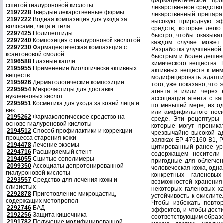
сшитой гиалуроновой кислоты
2197228
Твердые лекарственные формы
2197222
Водная компазиция для ухода за
волосами, лица и тела
2297425
Полипептиды
2297240
Композиция с гиалуроновой кислотой
2297230
Фармацевтическая компазиция с
ксантоновой смолой
2196588
Глазные капли
2195955
Применение биологически активных
веществ
2195926
Дерматологические композиции
2295954
Микрочастицы для доставки
нуклеиновых кислот
2295951
Косметика для ухода за кожей лица и
век
2195262
Фармакологическое средство на
основе гиалуроновой кислоты
2194512
Способ профилактики и коррекции
процесса старения кожи
2194478
Лечение экземы
2294716
Расширяемый стент
2194055
Сшитые сополимеры
2099350
Ассоциаты депротонированной
гиалуроновой кислоты
2293557
Средство для лечения кожи и
слизистых
2292878
Приготовление микроцастиц,
содержащих метопропол
2292746
БАД
2192256
Защита кишечника
2191782
Получение модифицированной