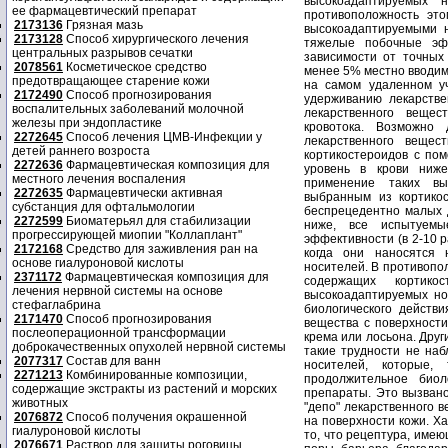
ее фармацевтический препарат
2173136
Грязная мазь
2173128
Способ хирургического лечения
центральных разрывов сечатки
2078561
Косметическое средство
предотвращающее старение кожи
2172490
Способ прогнозирования
воспалительных заболеваний молочной
железы при эндопластике
2272645
Способ лечения ЦМВ-Инфекции у
детей раннего возроста
2272636
Фармацевтическая композиция для
местного лечения воспаления
2272635
Фармацевтически активная
субстанция для офтальмологии
2272599
Биоматерьял для стабилизации
прогрессирующей миопии "Коллаплант"
2172168
Средство для заживления ран на
основе гиалуроновой кислоты
2371172
Фармацевтическая композиция для
лечения нервной системы на основе
стефаглабрина
2171470
Способ прогнозирования
послеоперационной трансформации
доброкачественных опухолей нервной системы
2077317
Состав для ванн
2271213
Комбинированные композиции,
содержащие экстракты из растений и морских
животных
2076872
Способ получения окрашенной
гиалуроновой кислоты
2076671
Раствор для защиты роговицы