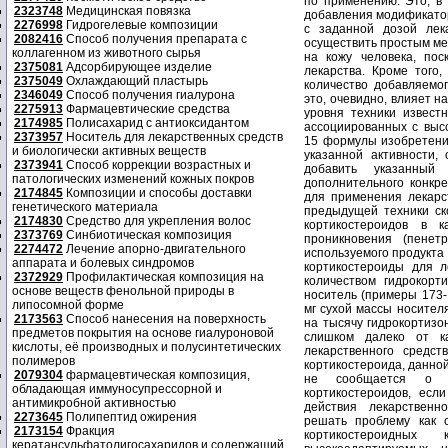
2323748
Медицинская повязка
2276998
Гидрогелевые композиции
2082416
Способ получения препарата с
коллагенном из животного сырья
2375081
Адсорбирующее изделие
2375049
Охлаждающий пластырь
2346049
Способ получения гиалурона
2275913
Фармацевтические средства
2174985
Полисахарид с антиоксидантом
2373957
Носитель для лекарственных средств
и биологически активных веществ
2373941
Способ коррекции возрастных и
патологических изменений кожных покров
2174845
Композиции и способы доставки
генетического материала
2174830
Средство для укрепления волос
2373769
Синбиотическая композиция
2274472
Лечение апорно-двигательного
аппарата и болевых синдромов
2372929
Профилактическая композиция на
основе веществ фенольной природы в
липосомной форме
2173563
Способ нанесения на поверхность
предметов покрытия на основе гиалуроновой
кислоты, её производных и полусинтетических
полимеров
2079304
фармацевтическая композиция,
обладающая иммуносупрессорной и
антимикробной активностью
2273645
Полипептид ожирения
2173154
Фракция
кератансульфатолигосахаридов и содержащий