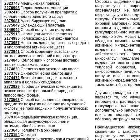
Скорость выделения ра
2323748
Медицинская повязка
микрокапсулы с жиро
2276998
Гидрогелевые композиции
определяется не пл
2082416
Способ получения препарата с
микрокапсулу и послед
коллагенном из животного сырья
капсулы. Скорость выде
2375081
Адсорбирующее изделие
жировой матрицей, охл
2375049
Охлаждающий пластырь
скорости выделения а
2346049
Способ получения гиалурона
капсулированного актив
2275913
Фармацевтические средства
примерно 80%. Новые м
2174985
Полисахарид с антиоксидантом
обладают намного мен
2373957
Носитель для лекарственных средств
активных ингредиенто
и биологически активных веществ
выделяется, когда 
2373941
Способ коррекции возрастных и
действительность "ра
патологических изменений кожных покров
микрокапсул, предлага
2174845
Композиции и способы доставки
выделение можно иниц
генетического материала
тепловой обработки,
2174830
Средство для укрепления волос
микроволновой печи, ил
2373769
Синбиотическая композиция
нагрузки или с помощ
2274472
Лечение апорно-двигательного
активных ингредиентов 
аппарата и болевых синдромов
также может быть проло
2372929
Профилактическая композиция на
основе веществ фенольной природы в
Другим преимуществом 
липосомной форме
является то, что улуч
2173563
Способ нанесения на поверхность
ингредиенты растворен
предметов покрытия на основе гиалуроновой
капсулированных кап
кислоты, её производных и полусинтетических
дополнительно капсули
полимеров
или с ее помощью, во
2079304
фармацевтическая композиция,
оболочку-матрицу или з
обладающая иммуносупрессорной и
антимикробной активностью
Преимуществом микрок
2273645
Полипептид ожирения
сравнению с микрокап
2173154
Фракция
микрокапсулами, получ
кератансульфатолигосахаридов и содержащий