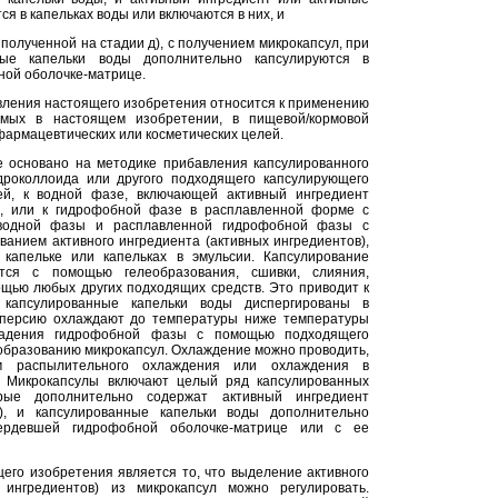
я в капельках воды или включаются в них, и
 полученной на стадии д), с получением микрокапсул, при
ные капельки воды дополнительно капсулируются в
ной оболочке-матрице.
вления настоящего изобретения относится к применению
аемых в настоящем изобретении, в пищевой/кормовой
армацевтических или косметических целей.
 основано на методике прибавления капсулированного
дроколлоида или другого подходящего капсулирующего
ей, к водной фазе, включающей активный ингредиент
), или к гидрофобной фазе в расплавленной форме с
 водной фазы и расплавленной гидрофобной фазы с
анием активного ингредиента (активных ингредиентов),
капельке или капельках в эмульсии. Капсулирование
тся с помощью гелеобразования, сшивки, слияния,
щью любых других подходящих средств. Это приводит к
 капсулированные капельки воды диспергированы в
сперсию охлаждают до температуры ниже температуры
падения гидрофобной фазы с помощью подходящего
к образованию микрокапсул. Охлаждение можно проводить,
ом распылительного охлаждения или охлаждения в
. Микрокапсулы включают целый ряд капсулированных
орые дополнительно содержат активный ингредиент
ы), и капсулированные капельки воды дополнительно
вердевшей гидрофобной оболочке-матрице или с ее
го изобретения является то, что выделение активного
 ингредиентов) из микрокапсул можно регулировать.