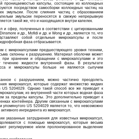
й проницаемостью капсулы, состоящие из коллоидных
руются посредством самосборки коллоидных частиц на
лек эмульсии. После слияния частиц с образованием
апельки эмульсии переносятся в свежую непрерывную
ляется такой же, что и находящаяся внутри капелек.
л и сфер, полученных в соответствии с цитированными
insmore и др., Mofidi и др. и Wong и др., является то, что
едставляют собой отдельные микрокапсулы и после
гидрофобная фаза отбрасывается.
ым с микрокапсулами предшествующего уровня техники,
есьма склонны к разрушению. Материал оболочки может
, при хранении и обращении с микрокапсулами и это
у течению жидкости внутренней фазы. В результате
асса и микрокапсулы больше не являются сыпучим
занное с разрушением, можно частично преодолеть
ения микрокапсул, которые содержат множество жидких
в US 5204029. Однако такой способ все же приводит к
крокапсулам, из внутренней части которых водная фаза
ем за пределы капсулы. Это дополнительно приводит к
енках контейнера. Другим связанным с микрокапсулами
 упомянутого US 5204029 является то, что невозможно
активного ингредиента из микрокапсул.
ии указанные затруднения для известных микрокапсул,
долеваются с помощью микрокапсул, которые весьма
ают регулируемое и/или пролонгированное выделение