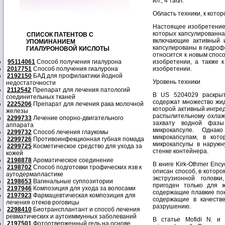
ил., 4 табл.
Область техники, к кото
Настоящее изобретение 
которых капсулированна
СПИСОК ПАТЕНТОВ С
включающие активный и
УПОМИНАНИЕМ
капсулированы в гидроф
ГИАЛУРОНОВОЙ КИСЛОТЫ
относится к новым спос
95114061
Способ получения гиалурона
изобретении, а также 
2017751
Способ получения гиалурона
изобретении.
2192150
БАД для профилактики йодной
Уровень техники
недостаточности
2112542
Препарат для лечения патологий
В US 5204029 раскрыт
соединительных тканей
содержат множество жид
2225206
Препарат для лечения рака молочной
которой активный ингре
железы
распылительному охлаж
2299733
Лечение опорно-двигательного
захвату водной фазы
аппарата
микрокапсуле. Одна
2299732
Способ лечения глаукомы
микрокапсулам, в кот
2299726
Противоинфекционная губная помада
микрокапсулы в наружн
2299725
Косметическое средство для ухода за
стенке контейнера.
кожей
2198878
Ароматическое соединение
В книге Kirk-Othmer Encyc
2198702
Способ подготовки трофических язв к
описан способ, в котор
аутодермапластике
экструзионной головк
2198653
Вагинальные суппозитории
пригоден только для 
2197946
Композиция для ухода за волосами
содержащие плавкие пок
2197923
Фармацевтическая композиция для
содержащие в качеств
лечения отеков роговицы
разрушению.
2298410
Биотрансплантант и способ лечения
ревматических и аутоиммунных заболеваний
В статье Mofidi N. и д
2197501
Фотоотверженный гель на основе