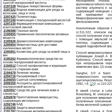
microspheres". Process
сшитой гиалуроновой кислоты
крупномасштабного полу
2197228
Твердые лекарственные формы
раствор альгината и з
2197222
Водная компазиция для ухода за
содержащий неводную фа
волосами, лица и тела
ней прибавляют соо
2297425
Полипептиды
Микросферические част
2297240
Композиция с гиалуроновой кислотой
фильтрованием.
2297230
Фармацевтическая компазиция с
ксантоновой смолой
Аналогичным образом Wo
2196588
Глазные капли
сс.511-522, описали х
2195955
Применение биологически активных
способ получения этих 
веществ
с помощью эмульсий ти
2195926
Дерматологические композиции
пектина, содержащие 
2295954
Микрочастицы для доставки
жидкой гидрофобной фаз
нуклеиновых кислот
2295951
Косметика для ухода за кожей лица и
Способ микрокапсулиров
век
публикации Joseph A. Ba
2195262
Фармакологическое средство на
Kydonieus. Способ вклю
основе гиалуроновой кислоты
при непрерывном пере
2194512
Способ профилактики и коррекции
химических фаз; (2) оса
процесса старения кожи
2194478
Лечение экземы
Sanghvi, S.P. и Nair
2294716
Расширяемый стент
поверхностного натя
2194055
Сшитые сополимеры
ацетилцеллюлозы. Резуль
2099350
Ассоциаты депротонированной
1992, т.9,
2, сс.215-227
гиалуроновой кислоты
2293557
Средство для лечения кожи и
В своей статье в Lebens
слизистых
Rosenberg, M. описали 
2292878
Приготовление микроцастиц,
для получения микрокап
содержащих метопропол
полученные описанным 
2292746
БАД
белка молочной сыворот
2192256
Защита кишечника
2191782
Получение модифицированной
В своей статье в Scie