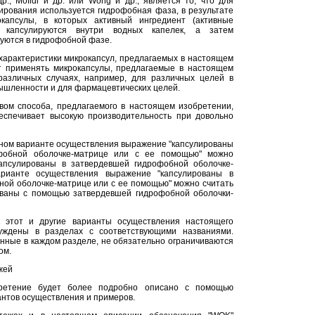
др., Mofidi и др. или Wong и др., является то, что для
ирования используется гидрофобная фаза, в результате
окапсулы, в которых активный ингредиент (активные
а капсулируются внутри водных капелек, а затем
уются в гидрофобной фазе.
арактеристики микрокапсул, предлагаемых в настоящем
т применять микрокапсулы, предлагаемые в настоящем
различных случаях, например, для различных целей в
ышленности и для фармацевтических целей.
ом способа, предлагаемого в настоящем изобретении,
беспечивает высокую производительность при довольно
дном варианте осуществления выражение "капсулированы
фобной оболочке-матрице или с ее помощью" можно
апсулированы в затвердевшей гидрофобной оболочке-
арианте осуществления выражение "капсулированы в
ой оболочке-матрице или с ее помощью" можно считать
ваны с помощью затвердевшей гидрофобной оболочки-
к этот и другие варианты осуществления настоящего
уждены в разделах с соответствующими названиями.
нные в каждом разделе, не обязательно ограничиваются
ом.
жей
ретение будет более подробно описано с помощью
нтов осуществления и примеров.