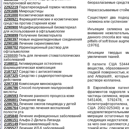
биоразлагаемые средств
гиалуроновой кислоты
2292219
Паратиреоидный гормон человека
Нерассасываемые стойк
2291686
Микроцастицы
2191000
Косметическая маска
Существуют два подхо
2290921
Фармацевтические и косметические
силикона или суспензии 
средства против старения кожи
2290900
Модифицированный биоматериал
Инъекции силикона ш
для использования в офтальмологии
внимание нежелательны
2290899
Получение биоматерьяла
данного способа все чаще
2290397
Новые инданилиденовые соединения
pitfalls of soft tissue aug
2290186
Лечение сирингомиелии
(1976)].
2288702
Иррингационный раствор для
офтальмологии
Инъекции твердых ми
2288699
Гель для лечения стоматологических
увеличения тканей.
заболеваний
2188011
Активирующая остеогенез
В патенте США 53444
фармацевтическая композиция
вещества, образованно
2187327
Средство с антисептиком
гладкой поверхностью, 
2187325
Средство с радиопротекторным
and Arteplast®, котор
действием
растворе коллагена.
2287330
Композиции миноксидила
2186786
Способ получения гиалуроновой
В Европейском патен
кислоты
фрагментов гидрогеля 
2186593
Лечение раненого процесса кожи
частицы силикона, кера
2286801
Очищение воды
5451406, 5792478, 
2286781
Лечение ожогов пищевода у детей
политетрафторэтилена, 
2286764
Средство лечения воспалений
США 2002-025340) и ша
полости рта
неудовлетворительными 
2185840
Лечение инфекционных заболеваний
миграции остаточных пр
2286151
Альфа-2-Дельта-Лиганда
следующих недостатков:
2185149
Ранозаживляющий гель
за чего они сцепляются 
2285527
Лечение ИЛ-6 заболеваний
тонкой иглы, слишком х