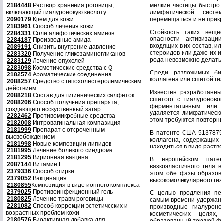
2184448
Раствор хранения роговицы,
мелкие частицы быстро
включающий гиалуроновую кислоту
лимфатической сист
2090179
Крем для кожи
перемещаться и не прик
2183961
Способ лечения кожи
Стойкость таких веще
2284331
Соли алифотических аминов
опасности активизаци
2284187
Производные амида
входящих в их состав, 
2089191
Снизить внутрение давление
стероидов или даже их и
2283320
Получение гликозаминогликанов
рода невозможно делать
2283129
Лечение опухолей
2283098
Косметические средства с Q
Среди разложимых би
2182574
Ароматические соединения
коллагена или сшитой г
2088257
Средство с гипохолестеролемическим
действием
Известен разработанный
2088218
Состав для гигиенических салфеток
сшитого с гиалуронов
2088206
Способ получения препарата,
ферментативным или 
создающего исскуственный загар
удаляется лимфатическо
2282462
Противомикробные средства
этом требуются повторн
2182008
Интровагинальная компазиция
2181999
Препарат с отсроченным
В патенте США 5137875
высвобождением
коллагена, содержащих 
2181998
Новые композиции липидов
находиться в виде раств
2181995
Лечение болевого синдрома
2181295
Вирионная вакцина
В европейском пате
2087144
Витамин Е
вязкоэластичного геля 
2379336
Способ стирки
этом обе фазы образов
2379052
Вакцинация
высокомолекулярного ги
2180855
Композиция в виде ионного комплекса
2379025
Противоинфекционный гель
С целью продления пе
2180825
Лечение травм роговицы
самым времени удержан
2281082
Способ коррекции эстетических и
производные гиалурон
возрастных проблем кожи
косметических целях
2180576
Биоактивная добавка для
образованный текучей ф