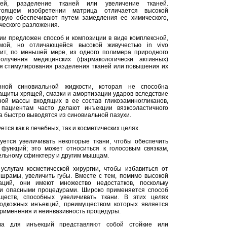
стей, разделение тканей или увеличение тканей.
оящем изобретении матрица отличается высокой
торую обеспечивают путем замедления ее химического,
ческого разложения.
и предложен способ и композиции в виде комплексной,
мой, но отличающейся высокой живучестью in vivo
оит, по меньшей мере, из одного полимера природного
олучения медицинских (фармакологически активных)
я стимулирования разделения тканей или повышения их
нной синовиальной жидкости, которая не способна
ащиты хрящей, смазки и амортизации ударов вследствие
ой массы входящих в ее состав гликозаминогликанов,
пациентам часто делают инъекции вязкоэластичного
а быстро выводятся из синовиальной пазухи.
тся как в лечебных, так и косметических целях.
уется увеличивать некоторые ткани, чтобы обеспечить
функций; это может относиться к голосовым связкам,
ельному сфинктеру и другим мышцам.
услугам косметической хирургии, чтобы избавиться от
шрамы, увеличить губы. Вместе с тем, помимо высокой
аций, они имеют множество недостатков, поскольку
и опасными процедурами. Широко применяется способ
ществ, способных увеличивать ткани. В этих целях
одкожных инъекций, преимуществом которых является
 применения и неинвазивность процедуры.
ва для инъекций представляют собой стойкие или