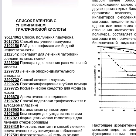
массой менее 50000
происхождения малого 
других производных био
организме человека,
ингибиторов окислени
СПИСОК ПАТЕНТОВ С
матрицы, предпочтител
УПОМИНАНИЕМ
одного или нескольких 
ГИАЛУРОНОВОЙ КИСЛОТЫ
отношения количества
полимера, составляет 
95114061
Способ получения гиалурона
матрицы и ее применени
2017751
Способ получения гиалурона
биологической жидкост
2192150
БАД для профилактики йодной
недостаточности
2112542
Препарат для лечения патологий
соединительных тканей
2225206
Препарат для лечения рака молочной
железы
2299733
Лечение опорно-двигательного
аппарата
2299732
Способ лечения глаукомы
2299726
Противоинфекционная губная помада
2299725
Косметическое средство для ухода за
кожей
2198878
Ароматическое соединение
2198702
Способ подготовки трофических язв к
аутодермапластике
2198653
Вагинальные суппозитории
2197946
Композиция для ухода за волосами
2197923
Фармацевтическая композиция для
лечения отеков роговицы
Настоящее изобретение 
2298410
Биотрансплантант и способ лечения
меньшей мере, из одн
ревматических и аутоиммунных заболеваний
функциональными во
2197501
Фотоотверженный гель на основе