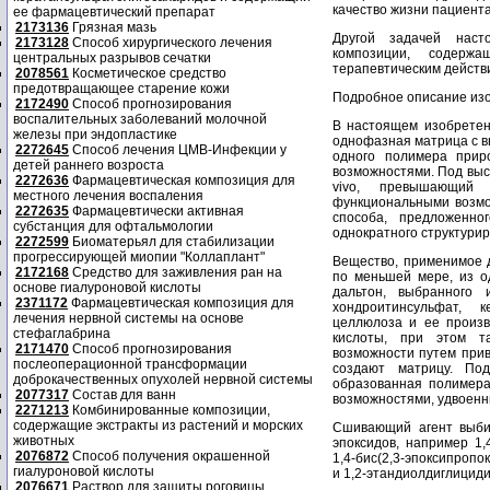
качество жизни пациента
ее фармацевтический препарат
2173136
Грязная мазь
Другой задачей наст
2173128
Способ хирургического лечения
композиции, содерж
центральных разрывов сечатки
терапевтическим действ
2078561
Косметическое средство
предотвращающее старение кожи
Подробное описание из
2172490
Способ прогнозирования
воспалительных заболеваний молочной
В настоящем изобретен
железы при эндопластике
однофазная матрица с вы
2272645
Способ лечения ЦМВ-Инфекции у
одного полимера прир
детей раннего возроста
возможностями. Под выс
2272636
Фармацевтическая композиция для
vivo, превышающий 
местного лечения воспаления
функциональными возмо
2272635
Фармацевтически активная
способа, предложенн
субстанция для офтальмологии
однократного структури
2272599
Биоматерьял для стабилизации
прогрессирующей миопии "Коллаплант"
Вещество, применимое д
2172168
Средство для заживления ран на
по меньшей мере, из о
основе гиалуроновой кислоты
дальтон, выбранного 
2371172
Фармацевтическая композиция для
хондроитинсульфат, к
лечения нервной системы на основе
целлюлоза и ее произв
стефаглабрина
кислоты, при этом т
2171470
Способ прогнозирования
возможности путем прив
послеоперационной трансформации
создают матрицу. Под
доброкачественных опухолей нервной системы
образованная полимера
2077317
Состав для ванн
возможностями, удвоенн
2271213
Комбинированные композиции,
содержащие экстракты из растений и морских
Сшивающий агент выбир
животных
эпоксидов, например 1,
2076872
Способ получения окрашенной
1,4-бис(2,3-эпоксипропо
гиалуроновой кислоты
и 1,2-этандиолдиглицид
2076671
Раствор для защиты роговицы