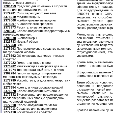
косметических средств
время как внутримолек
2280459
Средство для изменения скорости
эфиров кислых полисах
роста или репродукции клеток
для предупреждения п
2179981
Соли переходного металла
0850074, патент США 
2378010
Жидкие вакцины
вещества не способны
2378008
Комбинированные вакцины
высокого уровня фер
2378007
Анаболическое средство
существования сложных 
2377973
Растительные экстракты
связей распадаются в ф
2280041
Способ получения водорастворимых
комплексов гиалурил
Можно отметить тенден
2280038
Биополимеры
повышения стойкости 
2323733
Йодный обмен
значительном увеличен
2377260
Гель
существования вещества
2178693
Противовирусное средство на основе
высокосшитыми гелями, 
гиалуроновой кислоты
структурированием, ст
2178692
Облегчающие зуд косметическое
уязвимыми.
средство
Кроме того, значительн
2377022
Гемостатические спреи
к тому, что вещества буд
2376982
Увлажняющая сыворотка для лица
2376974
Трансдермальный гель для лица
В Европейском патенте
2362784
Гипо-и гиперацетилированные
ингибитора окисления и
менингокковые капсульные сахариды
2177789
Устройство для доставки лекарства к
Таким образом, ясно, ч
шейке матки
решения и продолжае
2277954
Крем для лица омолаживающий
разделения тканей или 
2376378
Способ получения метионина
высокой степенью би
2177332
Биоматериал для предотвращения
клинической практике, 
послеоперационных спаек, с производной
вещество разлагается по
гиалуроновой кислотой
ограничения медицинског
2177310
Способ получения таблеток
2376011
Средство для позвоночника
Краткое изложение сущн
2277410
Косметическое средство