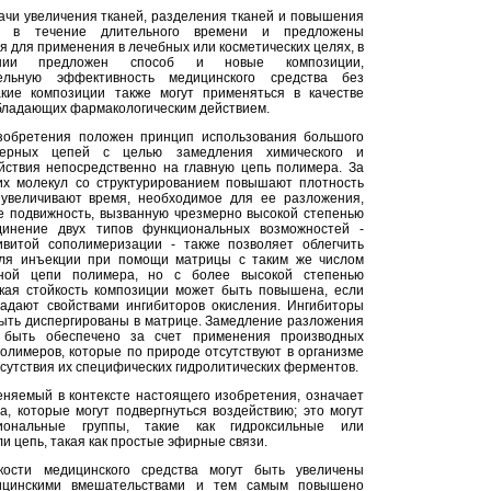
дачи увеличения тканей, разделения тканей и повышения
ы в течение длительного времени и предложены
 для применения в лечебных или косметических целях, в
ении предложен способ и новые композиции,
ельную эффективность медицинского средства без
кие композиции также могут применяться в качестве
обладающих фармакологическим действием.
зобретения положен принцип использования большого
мерных цепей с целью замедления химического и
йствия непосредственно на главную цепь полимера. За
их молекул со структурированием повышают плотность
увеличивают время, необходимое для ее разложения,
е подвижность, вызванную чрезмерно высокой степенью
единение двух типов функциональных возможностей -
ивитой сополимеризации - также позволяет облегчить
ля инъекции при помощи матрицы с таким же числом
вной цепи полимера, но с более высокой степенью
окая стойкость композиции может быть повышена, если
адают свойствами ингибиторов окисления. Ингибиторы
быть диспергированы в матрице. Замедление разложения
 быть обеспечено за счет применения производных
олимеров, которые по природе отсутствуют в организме
тсутствия их специфических гидролитических ферментов.
еняемый в контексте настоящего изобретения, означает
а, которые могут подвергнуться воздействию; это могут
ональные группы, такие как гидроксильные или
и цепь, такая как простые эфирные связи.
кости медицинского средства могут быть увеличены
ицинскими вмешательствами и тем самым повышено