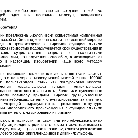
.
оящего изобретения является создание такой же
ащей одну или несколько молекул, обладающих
ием.
обретения
ии предложена биологически совместимая комплексная
сокой стойкостью, которая состоит, по меньшей мере, из
одного происхождения с широкими функциональными
окой стойкостью подразумевается срок существования in
срок существования вещества с аналогичными
жностями, но полученного способом, отличающимся от
ого в настоящем изобретении, чаще всего методом
рования.
ля повышения вязкости или увеличения ткани, состоит,
дного полимера с молекулярной массой свыше 100000
из полисахаридов, таких как гиалуроновая кислота,
ератан, кератансульфат, гепарин, гепаринсульфат,
одные, ксантаны и альгинаты, белки или нуклеиновые
акому полимеру приданы широкие функциональные
ивки небольших цепей и структурирования, за счет чего
 матрицей подразумевается трехмерная структура,
ми биологического происхождения с функциональными
ыми путем структурирования и прививки.
ают, в частности, из двух- или многофункциональных
4-бутандиолдиглицидилового эфира (также называемого
кси)бутаном), 1-(2,3-эпоксипропил)2,3-эпоксициклогексана
илового эфира, эпигалогидринов и дивинилсульфона.