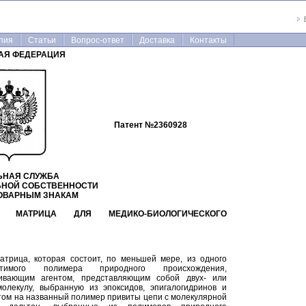
пия
Статьи
Вопрос-ответ
Доставка
Контакты
АЯ ФЕДЕРАЦИЯ
Патент №
2360928
ЬНАЯ СЛУЖБА
ЬНОЙ СОБСТВЕННОСТИ
ТОВАРНЫМ ЗНАКАМ
Я МАТРИЦА ДЛЯ МЕДИКО-БИОЛОГИЧЕСКОГО
атрица, которая состоит, по меньшей мере, из одного
стимого полимера природного происхождения,
шивающим агентом, представляющим собой двух- или
олекулу, выбранную из эпоксидов, эпигалогидринов и
том на названный полимер привиты цепи с молекулярной