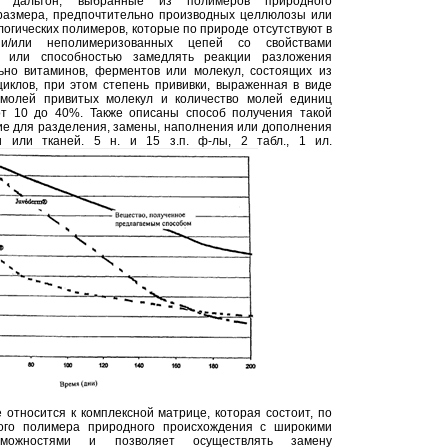
 дальтон, выбранные из полимеров природного
размера, предпочтительно производных целлюлозы или
логических полимеров, которые по природе отсутствуют в
 и/или неполимеризованных цепей со свойствами
я или способностью замедлять реакции разложения
ьно витаминов, ферментов или молекул, состоящих из
циклов, при этом степень прививки, выраженная в виде
 молей привитых молекул и количество молей единиц
от 10 до 40%. Также описаны способ получения такой
е для разделения, замены, наполнения или дополнения
и или тканей. 5 н. и 15 з.п. ф-лы, 2 табл., 1 ил.
относится к комплексной матрице, которая состоит, по
ого полимера природного происхождения с широкими
зможностями и позволяет осуществлять замену