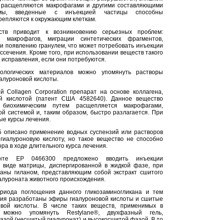
 расщепляются макрофагами и другими составляющими
емы, введенные с инъекцией частицы способны
репляются к окружающим клеткам.
ств приводит к возникновению серьезных проблем:
и макрофагов, миграции синтетических фрагментов,
или появлению гранулем, что может потребовать инъекции
ссечения. Кроме того, при использовании веществ такого
 исправления, если они потребуются.
ологических материалов можно упомянуть растворы
иалуроновой кислоты.
 Collagen Corporation препарат на основе коллагена,
ой кислотой (патент США 4582640). Данное вещество
биохимическим путем расщепляется макрофагами,
й системой и, таким образом, быстро разлагается. При
ые курсы лечения.
 описано применение водных суспензий или растворов
гиалуроновую кислоту, но такое вещество не способно
ора в ходе длительного курса лечения.
нте ЕР 0466300 предложено вводить инъекции
в виде матрицы, диспергированной в жидкой фазе, при
аны гиланом, представляющим собой экстракт сшитого
алуроната животного происхождения.
риода поглощения данного гликозаминогликана и тем
ия разработаны эфиры гиалуроновой кислоты и сшитые
овой кислоты. В числе таких веществ, применимых в
, можно упомянуть Restylane®, двухфазный гель,
азой (несшитый гиалуронат) и высокосшитой фазой. В то