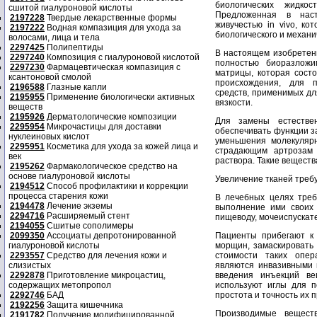
биологических жидко
сшитой гиалуроновой кислоты
Предложенная в наст
2197228
Твердые лекарственные формы
живучестью in vivo, ко
2197222
Водная компазиция для ухода за
биологического и механи
волосами, лица и тела
2297425
Полипептиды
В настоящем изобретени
2297240
Композиция с гиалуроновой кислотой
полностью биоразложи
2297230
Фармацевтическая компазиция с
матрицы, которая сост
ксантоновой смолой
происхождения, для п
2196588
Глазные капли
средств, применимых дл
2195955
Применение биологически активных
вязкости.
веществ
2195926
Дерматологические композиции
Для замены естестве
2295954
Микрочастицы для доставки
обеспечивать функции з
нуклеиновых кислот
уменьшения молекулярн
2295951
Косметика для ухода за кожей лица и
страдающим артрозам 
век
раствора. Такие веществ
2195262
Фармакологическое средство на
основе гиалуроновой кислоты
Увеличение тканей требуе
2194512
Способ профилактики и коррекции
процесса старения кожи
В лечебных целях треб
2194478
Лечение экземы
выполнение ими своих 
2294716
Расширяемый стент
пищеводу, мочеиспускат
2194055
Сшитые сополимеры
2099350
Ассоциаты депротонированной
Пациенты прибегают к 
гиалуроновой кислоты
морщин, замаскировать 
2293557
Средство для лечения кожи и
стоимости таких опер
слизистых
являются инвазивными 
2292878
Приготовление микроцастиц,
введения инъекций ве
содержащих метопропол
используют иглы для п
2292746
БАД
простота и точность их
2192256
Защита кишечника
Производимые вещест
2191782
Получение модифицированной