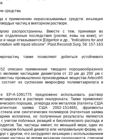
а.
ие средства
да к применению нерассасываемых средств: инъекция
твердых частиц в векторном растворе.
ироко распространены. Вместе с тем, принимая во
е отдаленные последствия (узелки, язвы на коже), от
 и чаще отказываются [Edgerton и др., "Indications for and
mentation with liquid silicone". Plast.Reconstr.Surg, 58: 157-163
крочастиц также позволяют добиться устойчивого
52 описано применение твердого порошкообразного
го мелкими частицами диаметром от 10 µм до 200 µм с
известны промышленно производимые вещества Artecoll®
ые состоят из суспензии микросфер полиметакрилата в
те ЕР-А-1091775 предложено использовать раствор
метакрилата в растворе гиалуроната. Также применяют
мического порошка, углерода или металлов (патенты США
патентная заявка США 2002-151466), фрагменты
стекла или синтетических полимеров (патентная заявка
рики коллагена, но полученные результаты являются
с учетом побочных реакций и биологического распада и
одуктов. Так, частицы имеют, по меньшей мере, один их
 слишком большой диаметр или неправильную форму, из-
друг с другом, что затрудняет инъекцию с использованием
рупкие частицы во время инъекции разрушаются, слишком