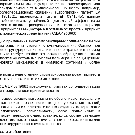
улярные или межмолекулярные связи полисахаридов или
аридов применяют в многочисленных целях, например,
ослеоперационных сращений (Европейский патент ЕР
4851521, Европейский патент ЕР 0341745), данные
 обеспечивать устойчивый длительный эффект из-за
ментативного расщепления и короткого периода
эфирных связей, которые в отличие от простых эфирных
изиологической среде (патент США 4963666).
цию применения высокомолекулярных полимеров с целью
матрицы или степени структурирования. Однако при
ии структурирования значительно сокращается период
, что требует крайне осторожного обращения с такими
поскольку остальные участки полимера, не защищенные
ановятся механически и химически хрупкими и более
ое повышение степени структурирования может привести
ет трудно вводить в виде инъекций.
 США ЕР 0749982 предложена привитая сополимеризация
 матрицы с малой прививаемостью.
то существующие материалы не обеспечивают идеального
тся поиск новых веществ для увеличения тканей,
повышения их вязкости с целью создания материалов с
ологической совместимости, легко применимых в
с таким периодом существования, когда соответствующее
сле того, как отпадает нужда в нем, но достаточным для
о и хирургического вмешательства.
ости изобретения