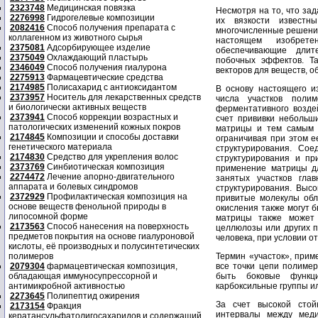
2323748
Медицинская повязка
Несмотря на то, что за
2276998
Гидрогелевые композиции
их вязкости известн
2082416
Способ получения препарата с
многочисленные решения
коллагенном из животного сырья
настоящем изобрет
2375081
Адсорбирующее изделие
обеспечивающие длит
2375049
Охлаждающий пластырь
побочных эффектов. Та
2346049
Способ получения гиалурона
векторов для веществ, 
2275913
Фармацевтические средства
2174985
Полисахарид с антиоксидантом
В основу настоящего и
2373957
Носитель для лекарственных средств
числа участков поли
и биологически активных веществ
ферментативного возде
2373941
Способ коррекции возрастных и
счет прививки небольш
патологических изменений кожных покров
матрицы и тем самым 
2174845
Композиции и способы доставки
ограничивая при этом е
генетического материала
структурирования. Со
2174830
Средство для укрепления волос
структурирования и пр
2373769
Синбиотическая композиция
применение матрицы д
2274472
Лечение апорно-двигательного
занятых участков гла
аппарата и болевых синдромов
структурирования. Выс
2372929
Профилактическая композиция на
привитые молекулы обл
основе веществ фенольной природы в
окисления также могут 
липосомной форме
матрицы также может
2173563
Способ нанесения на поверхность
целлюлозы или других п
предметов покрытия на основе гиалуроновой
человека, при условии о
кислоты, её производных и полусинтетических
полимеров
Термин «участок», прим
2079304
фармацевтическая композиция,
все точки цепи полимер
обладающая иммуносупрессорной и
быть боковые функци
антимикробной активностью
карбоксильные группы ил
2273645
Полипептид ожирения
За счет высокой стой
2173154
Фракция
интервалы между мед
кератансульфатолигосахаридов и содержащий