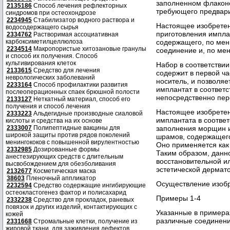
заполненном флаконе
2135186
Способ лечения рефлекторных
требующего предвари
синдромов при остеохондрозе
2234945
Стабилизатор водного раствора и
Настоящее изобретен
водосодержащего сырья
приготовления импла
2334762
Растворимая ассоциативная
карбоксиметилцеллюлоза
содержащего, по мен
2234514
Макропористые хитозановые гранулы
соединение и, по ме
и способ их получения. Способ
культивирования клеток
Набор в соответствии
2133615
Средство для лечения
содержит в первой ча
неврологических заболеваний
носитель, и позволя
2233164
Способ профилактики развития
имплантат в соответ
послеоперационных спаек брюшной полости
непосредственно пер
2133127
Неткатный материал, способ его
получения и способ лечения
Настоящее изобретен
2333223
Альдегидные производные сиаловой
имплантата в соответ
кислоты и средства на их основе
2333007
Полипептидные вакцины для
заполнения морщин и
широкой защиты против рядов поколений
шрамов, содержащего
менингококов с повышенной вирулентностью
Оно применяется как 
2332985
Дозированные формы
Таким образом, данно
анестезирующих средств с длительным
восстановительной ил
высвобождением для обезболивания
эстетической дермато
2132677
Косметическая маска
38603
Пленочный аппликатор
Осуществление изоб
2232594
Средство содержащие ингибирующие
остеокластогенез фактор и полисахарид
Примеры 1-4
2332238
Средство для прокладок, раневых
повязок и других изделий, контактирующих с
Указанные в примера
кожей
различные соединени
2331668
Стромальные клетки, получение из
жировой ткани, для заживления дефектов