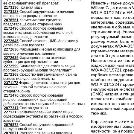
Известны также доку
ее фармацевтический препарат
2173136
Грязная мазь
William G., a именно 
2173128
Способ хирургического лечения
WO-A-01/12247 и ЕР-
центральных разрывов сечатки
перманентные, то ес
2078561
Косметическое средство
материалы, содержащ
предотвращающее старение кожи
увеличения объема мя
2172490
Способ прогнозирования
терминологии). Упом
воспалительных заболеваний молочной
регулируемый размер,
железы при эндопластике
2272645
Способ лечения ЦМВ-Инфекции у
размер может быть ме
детей раннего возроста
документах WO-A-93/
2272636
Фармацевтическая композиция для
керамическим матери
местного лечения воспаления
для этой цели можно
2272635
Фармацевтически активная
Носителем этих част
субстанция для офтальмологии
жидкосмазочный мате
2272599
Биоматерьял для стабилизации
WO-A-93/15721 среди
прогрессирующей миопии "Коллаплант"
2172168
Средство для заживления ран на
карбоксиметилцеллюл
основе гиалуроновой кислоты
наиболее предпочтит
2371172
Фармацевтическая композиция для
WO-A-01/12247 среди
лечения нервной системы на основе
гиалуроновая кислот
стефаглабрина
(CMC) натрия и глиц
2171470
Способ прогнозирования
является их комбина
послеоперационной трансформации
имплантатов в соотв
доброкачественных опухолей нервной системы
2077317
Состав для ванн
перманентный характ
2271213
Комбинированные композиции,
техники.
содержащие экстракты из растений и морских
животных
Впрыскиваемые импла
2076872
Способ получения окрашенной
изобретением позвол
гиалуроновой кислоты
частности, они позв
2076671
Раствор для защиты роговицы