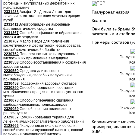
ТСР
роговицы и внутриглазных дефектов и их
использование
Гиалуронат натрия
2331438
Альфа - 2 - Дельта Лигант для
лечения симптомов нижних мочевыводящих
Ксантан
путей
2331411
Электропряденые аморфные
Они были выбраны бл
фармоцевтические средства
2331367
Способ профилактики образования
вязкостным и стабил
спаек и их рецидива
2130767
Масло в воде для получения
Примеры составов (%
косметических и дерматологических средств,
способ косметической обработки
2230752
Поперечносшитые гиалуроновые
Гиалуро
кислоты и их применение в медицине
Кс
2230558
Способ восстановления и сохранения
здоровья скмьи
2230550
Средства длительного
Гиалуро
высвобождения, способ их получения и
Кс
применения
2230458
Поддержания здоровья суставов
2330290
Способ определения состояния
Гиалуро
метаболических процессов в ткани суставного
Кс
хряща
2230073
Способ поперечного сшивания
карбоксилированных полисахаридов
Гиалуро
2329059
Способ лечения полипозного
Кс
риносинусита
2329037
Комбинированная терапия для
Керамические микроч
лечения иммуновоспалительных заболеваний
2128666
Гиалуроновая кислота и ее соли,
примерах, являются 
способ очистки гиалуроновой кислоты, способ
SBM.
получения гиалуроновой кислоты.