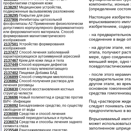
профилактики старения кожи
компоненты, ионные з
2138297
Медицинские устройства,
(определение состоян
подверженные вызываемому разложению
2138295
Покрытие для ран
Настоящее изобретен
2337906
Ингибиторы цитозольной
впрыскиваемого импл
фосфолипазы А2 Применение физиологически
изобретением, соде
допустимого корпускулярного ферримагнитного
или ферромагнитного материала. Способ
- на предварительно
формирования магнитометрического
соединение в виде о
изображения
2137501
Устройство формирования
- на другом этапе, н
изображения
этапа, получают рас
2137477
Способ лечения заболеваний
характеризующихся аутоиммунной агрессией
мере, одно соединени
2137467
Крем для кожи лица и тела
меньшей мере, одно 
2137449
Способ коррекции дефектов
псевдопластическими
преломления в глазу млекопитающего
2137402
Пищевая Добавка БАД
- после этого керами
2336899
Способ стимуляции миелопоэза
предварительном этап
2336862
Способ получения раствора для
другом этапе, во вре
лечения роговицы
основном гомогенной 
2336830
Способ восстановления костных
средства гомогенизац
структур челюсти
2136696
Новый полипептид и средство против
Под «раствором жидк
ВИЧ - Инфекции
2336092
Биоадгезивное средство, по существу
следует понимать сме
свободное от воды
предпочтительно в в
2336089
Средство и способ лечения
заболеваний периодонтальных и пульпы
Впрыскиваемый импла
2336074
Средства и способы лечения заднего
может использоватьс
сегмента глаза
заполненном шприце,
2235548
Ранозаживляющее средство