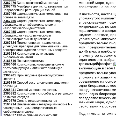
меньшей мере, одно 
2367476
Биопластический материал
2367475
Мембрана для использования при
свойствами на основ
направленной регенерации тканей
2367469
Фармацевтическая композиция на
В частности, настоя
основе лизоамидазы
упомянутого имплант
2367456
Фармацевтическая композиция
впрыскиваемым подк
обладающая антибактериальным и
микрочастицы, по ме
некролитическим действием
керамического соеди
2367455
Фармацевтическая композиция
жидком носителе, при
обладающая некролитическим и
упомянутые микроча
антибактериальным действием
2267324
Применение антиадгезивных
предпочтительно био
углеводов, препарат для уменьшения и /или
мкм, предпочтительно
блокирования адгезии патогенных веществ
до 45 мкм, и наиболе
2166934
Композиции включающие
упомянутое керамиче
биологический агент
один элемент, выбран
2166510
Псевдодипептиды
трикальцийфосфат (
2366460
Композиции, имеющие высокую
включающие в себя 
противовирусную и антибактериальную
активность
предпочтительно упо
2360901
Производные феноксиуксусной
упомянутый жидкий н
кислоты
соединение на основ
2165749
Способ восстановления эндотелия
одно биоразлагаемое
роговицы
псевдопластическими
2265441
Способ укрепления склеры
мере, одно биорезор
2365382
Композиции и способы для регуляции
развития сосудов
псевдопластическими
2070879
Соли гликозаминогликанов
меньшей мере, одно 
2164914
Циклические и гетероциклические N -
свойствами на основ
замещенные - иминогидроксамовые
карбоновые кислоты
Под «имплантатом» в
2264627
Хламидийный конъюктивит