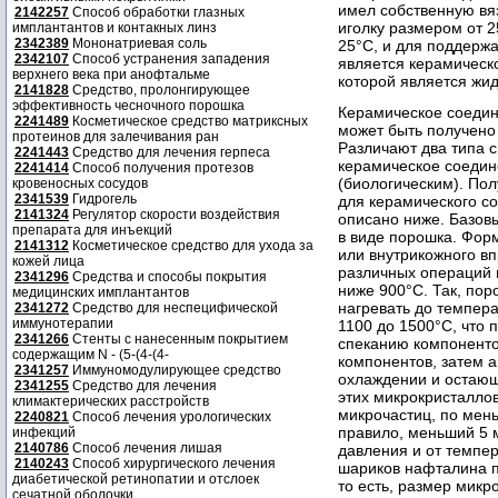
имел собственную вя
2142257
Способ обработки глазных
иголку размером от 2
имплантантов и контакных линз
2342389
Мононатриевая соль
25°С, и для поддерж
2342107
Способ устранения западения
является керамическ
верхнего века при анофтальме
которой является жид
2141828
Средство, пролонгирующее
эффективность чесночного порошка
Керамическое соедин
2241489
Косметическое средство матриксных
может быть получено
протеинов для залечивания ран
Различают два типа с
2241443
Средство для лечения герпеса
керамическое соедин
2241414
Способ получения протезов
(биологическим). По
кровеносных сосудов
2341539
Гидрогель
для керамического с
2141324
Регулятор скорости воздействия
описано ниже. Базов
препарата для инъекций
в виде порошка. Фор
2141312
Косметическое средство для ухода за
или внутрикожного в
кожей лица
различных операций п
2341296
Средства и способы покрытия
ниже 900°С. Так, по
медицинских имплантантов
нагревать до темпера
2341272
Средство для неспецифической
иммунотерапии
1100 до 1500°С, что 
2341266
Стенты с нанесенным покрытием
спеканию компоненто
содержащим N - (5-(4-(4-
компонентов, затем 
2341257
Иммуномодулирующее средство
охлаждении и остающ
2341255
Средство для лечения
этих микрокристалло
климактерических расстройств
микрочастиц, по мен
2240821
Способ лечения урологических
правило, меньший 5 
инфекций
2140786
Способ лечения лишая
давления и от темпе
2140243
Способ хирургического лечения
шариков нафталина п
диабетической ретинопатии и отслоек
то есть, размер микр
сечатной оболочки