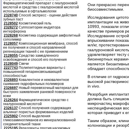
Фармацевтический препарат с гиалуроновой
Они прекрасно перен
кислотой и средства с гиалуроновой кислотой
биосовместимыми.
используемые в офтальмологии
2328740
Способ экспресс - оценки действия
Исследования цитото
зубных паст
имплантации на живо
2128502
Косметический гель
10993, показали отли
2328272
Суппозитории индуктора
качестве примеров р
интерферона
Исследование острой
2328268
Косметика содержащая амфолитный
сополимер
впрыскивании показа
2128057
Композиционная мембрана, способ
мл/кг, протестирован
ее получения и способ направленной
гаалуроновой кислоты
регенерации тканей с ее применением
удовлетворяет тесту 
2128055
Средство замедленного
биоинертных керамич
освобождения и способ его получения
2128049
Свечи
является биоактивны
2227743
Полипептидные варианты с
обладает способност
повышенной гепаринсвязывающей
способностью
В отличие от гидрокс
2326893
Ковалентное и нековалентное
высокой растворимос
сшивание гидрофильных полимеров
in vivo.
2326697
Новый перевязочный материал для
быстрого заживления раневой поверхности
Резорбция имплантат
кожи
должна быть слишком
2126264
Фармацевтическое средство с
микрочастиц макрофа
гиалуроновой кислотой
неспецифическая вос
2326137
Способ получения содержащих
альгинат пористых формованных изделий
которая приводит к е
2325902
Способ выделения
гликозаминогликанов из минерализованной
Таким образом, клини
соединительной ткани
колонизации и резор
2225195
Репелленты против насекомых