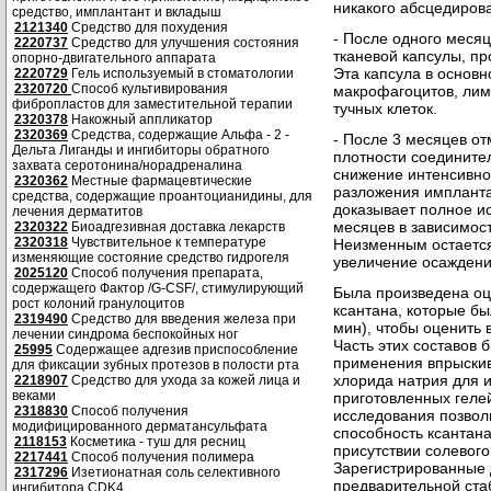
никакого абсцедирова
средство, имплантант и вкладыш
2121340
Средство для похудения
- После одного меся
2220737
Средство для улучшения состояния
тканевой капсулы, п
опорно-двигательного аппарата
Эта капсула в основн
2220729
Гель используемый в стоматологии
2320720
Способ культивирования
макрофагоцитов, лимф
фибропластов для заместительной терапии
тучных клеток.
2320378
Накожный аппликатор
2320369
Средства, содержащие Альфа - 2 -
- После 3 месяцев о
Дельта Лиганды и ингибиторы обратного
плотности соединител
захвата серотонина/норадреналина
снижение интенсивно
2320362
Местные фармацевтические
разложения импланта
средства, содержащие проантоцианидины, для
доказывает полное ис
лечения дерматитов
месяцев в зависимос
2320322
Биоадгезивная доставка лекарств
2320318
Чувствительное к температуре
Неизменным остается 
изменяющие состояние средство гидрогеля
увеличение осаждени
2025120
Способ получения препарата,
содержащего Фактор /G-CSF/, стимулирующий
Была произведена оце
рост колоний гранулоцитов
ксантана, которые бы
2319490
Средство для введения железа при
мин), чтобы оценить 
лечении синдрома беспокойных ног
Часть этих составов 
25995
Содержащее адгезив приспособление
применения впрыскив
для фиксации зубных протезов в полости рта
хлорида натрия для и
2218907
Средство для ухода за кожей лица и
веками
приготовленных геле
2318830
Способ получения
исследования позвол
модифицированного дерматансульфата
способность ксантана
2118153
Косметика - туш для ресниц
присутствии солевого
2217441
Способ получения полимера
Зарегистрированные 
2317296
Изетионатная соль селективного
предварительной ста
ингибитора CDK4