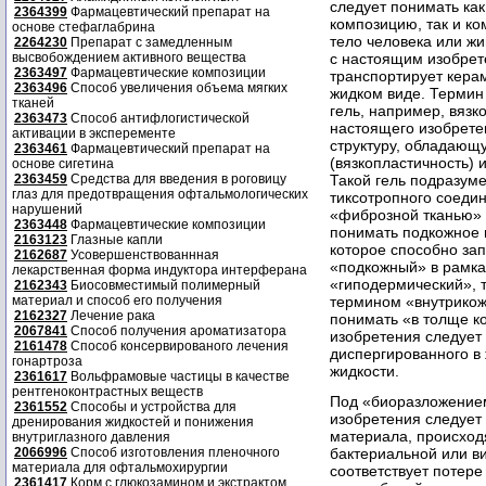
следует понимать ка
2364399
Фармацевтический препарат на
композицию, так и к
основе стефаглабрина
тело человека или жи
2264230
Препарат с замедленным
с настоящим изобрет
высвобождением активного вещества
2363497
Фармацевтические композиции
транспортирует кера
2363496
Способ увеличения объема мягких
жидком виде. Термин
тканей
гель, например, вязк
2363473
Способ антифлогистической
настоящего изобрете
активации в эксперементе
структуру, обладающ
2363461
Фармацевтический препарат на
(вязкопластичность) 
основе сигетина
Такой гель подразум
2363459
Средства для введения в роговицу
глаз для предотвращения офтальмологических
тиксотропного соеди
нарушений
«фиброзной тканью» 
2363448
Фармацевтические композиции
понимать подкожное 
2163123
Глазные капли
которое способно за
2162687
Усовершенствованнная
«подкожный» в рамка
лекарственная форма индуктора интерферана
«гиподермический», 
2162343
Биосовместимый полимерный
термином «внутрикож
материал и способ его получения
2162327
Лечение рака
понимать «в толще к
2067841
Способ получения ароматизатора
изобретения следует
2161478
Способ консервированого лечения
диспергированного в
гонартроза
жидкости.
2361617
Вольфрамовые частицы в качестве
рентгеноконтрастных веществ
Под «биоразложение
2361552
Способы и устройства для
изобретения следует
дренирования жидкостей и понижения
материала, происход
внутриглазного давления
бактериальной или в
2066996
Способ изготовления пленочного
материала для офтальмохирургии
соответствует потере
2361417
Корм с глюкозамином и экстрактом