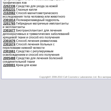
трофических язв
2202336
Средство для ухода за кожей
2302231
Глазные капли
2102082
Способ магнитометрического
исследования тела человека или животного
2301814
Полиакриламидный гидрогель
2201765
Гибридные матричные имплантанты
и эксплантанты
2301677
Биотрансплантант для лечения
дегенеративных и трвматических заболеваний
хрящевой ткани и способ его получения
2301676
Способ лечения ревматизма
2301674
Способ лечения больных с
переломами нижней челюсти
2301661
Средство с регулируемым
освобождением и способ его получения
2005488
Средство для лечения болезней
соединительной ткани
2200001
Крем для кожи
Copyright© 2006-2010 Cell Cosmetics Laboratories Ltd. Все матери