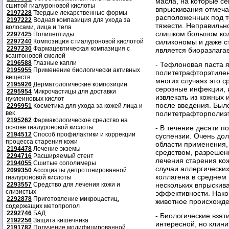
масла, на которые се
сшитой гиалуроновой кислоты
впрыскивания отмеча
2197228
Твердые лекарственные формы
расположенных под т
2197222
Водная компазиция для ухода за
тяжести. Неправильн
волосами, лица и тела
слишком большом кол
2297425
Полипептиды
2297240
Композиция с гиалуроновой кислотой
силикономы и даже с
2297230
Фармацевтическая компазиция с
является биоразлаг
ксантоновой смолой
2196588
Глазные капли
- Тефлоновая паста 
2195955
Применение биологически активных
политетрафторэтилена
веществ
многих случаях это 
2195926
Дерматологические композиции
серозные инфекции, 
2295954
Микрочастицы для доставки
извлекать из кожных 
нуклеиновых кислот
после введения. Был
2295951
Косметика для ухода за кожей лица и
век
политетрафторполиэт
2195262
Фармакологическое средство на
основе гиалуроновой кислоты
- В течение десяти 
2194512
Способ профилактики и коррекции
суспензии. Очень до
процесса старения кожи
области применения, 
2194478
Лечение экземы
средством, разрешен
2294716
Расширяемый стент
лечения старения ко
2194055
Сшитые сополимеры
случаи аллергически
2099350
Ассоциаты депротонированной
коллагена в среднем 
гиалуроновой кислоты
2293557
Средство для лечения кожи и
нескольких впрыскива
слизистых
эффективности. Након
2292878
Приготовление микроцастиц,
животное происхожде
содержащих метопропол
2292746
БАД
- Биологические взят
2192256
Защита кишечника
интересной, но клин
2191782
Получение модифицированной