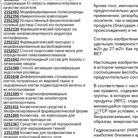
содержащая Fc-область иммуноглобулина в
Кроме того, имплант
качестве носителя
предпочтительно дол
2152403
Модифицированные полисахариды
применении, резорбц
2352356
Иммуногенная композиция
носителя, так и кера
2352342
Исскусственный физиологический
продукта (благодаря 
солевый раствор Способ его получения
2352330
Фармацевтический препарат на
происхождения) и не
основе низкомолекулярного индуктора
интерферона
Согласно изобретени
2352323
Фармацевтический препарат с
удельную поверхность 
модифицированным высвобождением
м2/г до 27 м2/г. Как
2152027
Способ подготовки ткани мозга для
BET.
определения гликозаминогликанов
2251842
Интектицидный состав для борьбы с
Настоящее изобретен
личинками оводов
в котором микрочаст
2151580
Способ активации пролиферации
соотношении вес/об
эндотелия роговицы
предпочтительно сос
2351648
Дифференцировка стромальных
клеток, полученных из жировой ткани, в
В соответствии с на
эндокринные клетки поджелудочной железы и
их использование
как правило, содержи
2351595
N - гидроксиформамидные
группы, в которую вх
соединения в качестве ингибиторов
продукты (ВРС), сод
металлопротеина
меняющейся пропорци
2251411
Косметическое средство в
ТСР при условии, 
лиофилизированной фармацевтической форме
2251405
Косметика...ее композиции для
биоразлагаемьми, п
косметических препаратов
образом, микрочасти
2251367
Средство со сшитой гиалуроновой
кислотой для наращивания тканей
Гидроксиапатит (НА
2351359
Косметика для профилактики и
наиболее близким к к
лечения избыточной массы тела