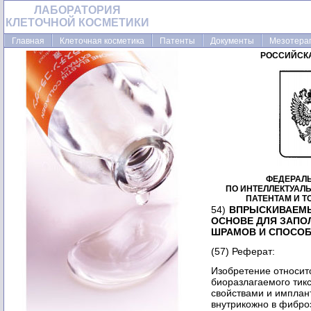
ЛАБОРАТОРИЯ
КЛЕТОЧНОЙ КОСМЕТИКИ
Главная
Клеточная косметика
Патенты
Документы
Мезотера
РОССИЙСК
ФЕДЕРАЛ
ПО ИНТЕЛЛЕКТУАЛ
ПАТЕНТАМ И 
54)
ВПРЫСКИВАЕМЫ
ОСНОВЕ ДЛЯ ЗАПО
ШРАМОВ И СПОСОБ
(57) Реферат:
Изобретение относит
биоразлагаемого тик
свойствами и имплан
внутрикожно в фибро