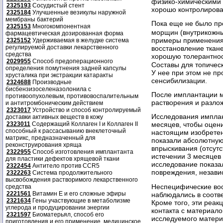
физико-химическими 
2325193
Сосудистый стент
хорошо контролирова
2325184
Улучшенные везикулы наружной
мембраны бактерий
Пока еще не было пр
2325153
Многокомпонентная
морщин (внутрикожны
фармацевтическая дозированная форма
примеры применения 
2325152
Удерживаемая в желудке система
регулируемой доставки лекарственного
восстановление ткане
средства
хорошую толерантно
2029955
Способ предоперационного
Составы для топичес
определения помутнения задней капсулы
У нее при этом не п
хрусталика при экстракции катаракты
сенсибилизации.
2324688
Производные
бисбензизоселеназолонила с
После имплантации м
противоопухолевым, противовоспалительным
растворения и разло
и антитромбоническим действием
2323017
Устройство и способ контролируемый
Исследования имплан
доставки активных веществ в кожу
месяцев, чтобы оцени
2323011
Содержащий Коллаген I и Коллаген II
способный к рассасыванию внеклеточный
настоящим изобретен
матрикс, предназначенный для
показали абсолютную
реконструирования хряща
впрыскивания (отсутс
2322955
Способ изготовления имплантанта
истечении 3 месяцев
для пластики дефектов хрящевой ткани
исследование показал
2322454
Антитело против CCR5
повреждения, незави
2322263
Система продолжительного
высвобождения растворимого лекарственного
Неспецифические вос
средства
2221561
Витамин Е и его сложные эфиры
наблюдались в соотв
2321634
Гены участвующие в метаболизме
Кроме того, эти реак
углерода и продуцировании энергии
контакта с материало
2321597
Биоматерьял, способ его
исследуемого матери
приготовления и его применение, медицинское