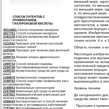
меньшей мере, одног
суспензии, по меньш
по меньшей мере, од
и, по меньшей мере,
СПИСОК ПАТЕНТОВ С
псевдопластическими
УПОМИНАНИЕМ
для приготовления н
ГИАЛУРОНОВОЙ КИСЛОТЫ
имплантатов, а такж
заполнения морщин и
95114061
Способ получения гиалурона
шрамов. Изобретение
2017751
Способ получения гиалурона
изготовление имплан
2192150
БАД для профилактики йодной
недостаточности
тонких иголок. 4 н. и 
2112542
Препарат для лечения патологий
соединительных тканей
Область техники, к к
2225206
Препарат для лечения рака молочной
железы
Настоящее изобретен
2299733
Лечение опорно-двигательного
подкожно или внутри
аппарата
применения на челов
2299732
Способ лечения глаукомы
пластической хирурги
2299726
Противоинфекционная губная помада
заполнения морщин, 
2299725
Косметическое средство для ухода за
заполнение кожных д
кожей
которое может приве
2198878
Ароматическое соединение
2198702
Способ подготовки трофических язв к
выражающейся в лип
аутодермапластике
2198653
Вагинальные суппозитории
Уровень техники
2197946
Композиция для ухода за волосами
2197923
Фармацевтическая композиция для
До сегодняшнего дня
лечения отеков роговицы
средство имеет свои 
2298410
Биотрансплантант и способ лечения
ревматических и аутоиммунных заболеваний
- Простыми в примен
2197501
Фотоотверженный гель на основе