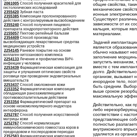
2061005
Способ получения красителей для
общие свойства, таки
гистологических исследований
механические свойст
2355420
Зубная паста
ионные электрически
2355385
Композиции пролонгированного
Существуют различны
действия с контролируемым высвобождением
зависимости от их со
2355240
Способ получения пищевого
кальция, которые яв
препарата хондропротекторного действия
материалами.
2155057
Пихтово репейный бальзам
2354409
Способ производства
Задачей имплантации
высвобождающих лекарственные средчтва
медицинских устройств
является образование
2254145
Раневое покрытие на основе
обычно называют нео
коллаген-хитозанового комплекса
заполнение морщины
2254133
Лечение и профилактика ВИЧ-
запустить механизм, 
инфекции у человека
вместе с тем имплант
2253439
Фармацевтическая композиция для
долго. Действительн
защиты и улучшения оптических свойств
организм, вызывает 
роговици при проведении эндовитреальных
вмешательств
инородное тело, поэ
2253437
Способ омоложения кожи
быть средним. Выбор
2153352
Фармацевтическая композиция
выше сроком резорбц
обладающая ранозаживляющим и
максимальную эффек
противовоспалительным действием
2353354
Фармацевтический препарат на
Действительно, как п
основе низкомолекулярного индуктора
либо нерезорбирующе
интерферона
соответствии с наст
2252787
Способ получения искусственной
представляющее собо
матрицы кожи
2252767
Способ нормализации
полностью разлагает
иммунобиохимического гомеостаза коров в
внутрикожного впрыс
предродовом и послеродовом периодах
удаляется из организ
2352583
Фармацевтическая композиция