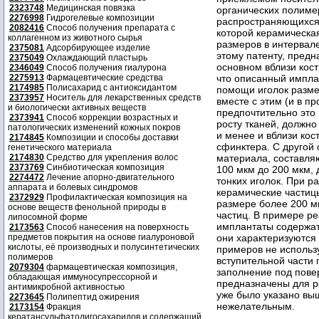
2323748
Медицинская повязка
органических полиме
2276998
Гидрогелевые композиции
распространяющихся о
2082416
Способ получения препарата с
которой керамическа
коллагенном из животного сырья
размеров в интервале
2375081
Адсорбирующее изделие
этому патенту, пред
2375049
Охлаждающий пластырь
основном вблизи кост
2346049
Способ получения гиалурона
2275913
Фармацевтические средства
что описанный имплан
2174985
Полисахарид с антиоксидантом
помощи иголок разме
2373957
Носитель для лекарственных средств
вместе с этим (и в п
и биологически активных веществ
предпочтительно это
2373941
Способ коррекции возрастных и
росту тканей, должн
патологических изменений кожных покров
и менее и вблизи кос
2174845
Композиции и способы доставки
сфинктера. С другой 
генетического материала
2174830
Средство для укрепления волос
материала, составля
2373769
Синбиотическая композиция
100 мкм до 200 мкм,
2274472
Лечение апорно-двигательного
тонких иголок. При р
аппарата и болевых синдромов
керамические частиц
2372929
Профилактическая композиция на
размере более 200 мк
основе веществ фенольной природы в
частиц. В примере р
липосомной форме
имплантаты содержат 
2173563
Способ нанесения на поверхность
предметов покрытия на основе гиалуроновой
они характеризуются
кислоты, её производных и полусинтетических
примеров не использу
полимеров
вступительной части 
2079304
фармацевтическая композиция,
заполнение под повер
обладающая иммуносупрессорной и
предназначены для ре
антимикробной активностью
уже было указано выш
2273645
Полипептид ожирения
нежелательным.
2173154
Фракция
кератансульфатолигосахаридов и содержащий