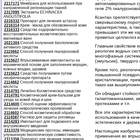
автоклавированных су
2217171
Мембрана для использования при
направленной регенерации тканей
геле 2% гиалуроново
2317095
Экстракты ECHINACEA
ANGUSTIFOLIA
Ксантан препятствуе
2216332
Препарат для лечения астроза
сверхвысокому порогу
2216314
Крем - маска для обезвоженной кожи
характеристика, а та
2316333
Средство оздоровительно-
превышают эти же хар
восстановительных косметических панто-
привитых целлюлоз и
магниевых ванн
2021304
Способ получения биологически
Главным свойством к
активного средства
реологии водных сис
2115662
Способ получения гиалуроновой
многофазные системы
кислоты
2315627
Впрыскиваемые имплантанты на
(эмульсии), твердого 
керамической основе для заполнения морщин,
кожных впадин, шрамов
Кроме того, реологич
2315623
Средство получаемое путем
повышенной псевдопл
лиофилизации препарата
кристаллизации, пре
2114862
Способ получения гиалуроновой
таких как вышеупомян
кислоты
2314791
Лечебно-Косметическое средство
Он обладает стойкос
2314791
Косметический крем-бальзам для
галактоманназами, а
ухода за кожей лица и шеи
протеазами и т.п.
2214600
Способ оценки эффективности
лечения неврологических проявлений
Все эти характеристи
2114602
Способ косметической обработки
использования в кач
2114587
Раствор для защиты роговицы
2214283
Имплантант для подкожного или
эстетических и дерма
внутрикожного введения
2313370
Медицинские протезы, имеющие
Настоящим изобретен
улучшенную биологическую совместимость
применения во впрыс
2313356
Препарат для лечения демодекоза