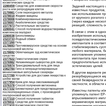
косметических средств
2280459
Средство для изменения скорости
Задачей настоящего 
роста или репродукции клеток
известных продуктов,
2179981
Соли переходного металла
как использование пр
2378010
Жидкие вакцины
от крупного рогатого
2378008
Комбинированные вакцины
(через каждые нескол
2378007
Анаболическое средство
реакций, сложность 
2377973
Растительные экстракты
2280041
Способ получения водорастворимых
В связи с этим в одн
комплексов гиалурил
изобретения использ
2280038
Биополимеры
2323733
Йодный обмен
псевдопластическими
2377260
Гель
имплантате в соотве
2178693
Противовирусное средство на основе
стабилизировать сусп
гиалуроновой кислоты
любого материала, б
2178692
Облегчающие зуд косметическое
изготовления упомян
средство
имплантата при помощ
2377022
Гемостатические спреи
предпочтительно исп
2376982
Увлажняющая сыворотка для лица
2376974
Трансдермальный гель для лица
эстетических целей.
2362784
Гипо-и гиперацетилированные
менингокковые капсульные сахариды
В другом варианте р
2177789
Устройство для доставки лекарства к
резорбирующееся кер
шейке матки
своей безвредности 
2277954
Крем для лица омолаживающий
частности, в области
2376378
Способ получения метионина
2177332
Биоматериал для предотвращения
Известны патенты и/и
послеоперационных спаек, с производной
упомянуть патент ЕР
гиалуроновой кислотой
впрыскиваемого имп
2177310
Способ получения таблеток
керамическую матриц
2376011
Средство для позвоночника
2277410
Косметическое средство
приемлемом носител