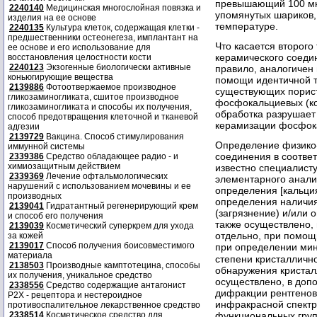
превышающий 100 мк
2240140
Медицинская многослойная повязка и
упомянутых шариков,
изделия на ее основе
температуре.
2240135
Культура клеток, содержащая клетки -
предшественники остеонегеза, имплантант на
Что касается второго
ее основе и его использование для
керамического соедин
восстановления целостности кости
2240123
Экзогенные биологически активные
правило, аналогичен 
коньюгирующие вещества
помощи идентичной т
2139886
Фотоотвержаемое производное
существующих порист
гликозаминогликата, сшитое производное
фосфокальциевых (ко
гликозаминогликата и способы их получения,
обработка разрушает
способ предотвращения клеточной и тканевой
керамизации фосфок
адгезии
2139729
Вакцина. Способ стимулирования
Определение физико-
иммунной системы
соединения в соответ
2339386
Средство обладающее радио - и
химиозащитным действием
известно специалист
2339369
Лечение офтальмологических
элементарного анали
нарушений с использованием мочевины и ее
определения [кальция
производных
определения наличия
2139041
Гидратантный регенерирующий крем
(загрязнение) и/или
и способ его получения
также осуществлено,
2139039
Косметический суперкрем для ухода
отдельно, при помощ
за кожей
2139017
Способ получения боисовместимого
при определении ми
материала
степени кристаллично
2138503
Производные камптотецина, способы
обнаружения кристал
их получения, уникальное средство
осуществлено, в доп
2338556
Средство содержащие антагонист
дифракции рентгенов
Р2Х - рецептора и нестероидное
инфракрасной спектр
противоспалительное лекарственное средство
2338514
Косметическое средство для
функциональных груп