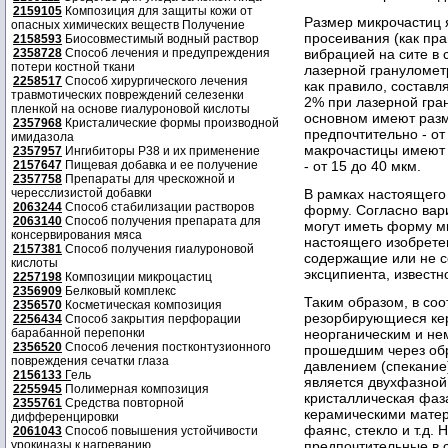
2159105
Композиция для защиты кожи от
Размер микрочастиц 
опасных химических веществ Получение
просеивания (как пр
2158593
Биосовместимый водный раствор
вибрацией на сите в
2358728
Способ лечения и предупреждения
потери костной ткани
лазерной грануломет
2258517
Способ хирургического лечения
как правило, состав
травмотических повреждений селезенки
2% при лазерной гра
пленкой на основе гиалуроновой кислоты
основном имеют разм
2357968
Кристалические формы производной
предпочтительно - от
имидазола
макрочастицы имеют 
2357957
Ингибиторы P38 и их применение
- от 15 до 40 мкм.
2157647
Пищевая добавка и ее получение
2357758
Препараты для чрескожной и
В рамках настоящего
чересслизистой добавки
2063244
Способ стабилизации растворов
форму. Согласно вар
2063140
Способ получения препарата для
могут иметь форму м
консервирования мяса
настоящего изобрете
2157381
Способ получения гиалуроновой
содержащие или не с
кислоты
эксципиента, известн
2257198
Композиции микроцастиц
2356909
Белковый комплекс
Таким образом, в со
2356570
Косметическая композиция
резорбирующиеся ке
2256434
Способ закрытия перфорации
неорганическим и не
барабанной перепонки
2356520
Способ лечения постконтузионного
прошедшим через обр
повреждения сечатки глаза
давлением (спекание
2156133
Г
ель
является двухфазной
2255945
Полимерная композиция
кристаллическая фаз
2355761
Средства повторной
керамическими мате
дифференцировки
фаянс, стекло и т.д.
2061043
Способ повышения устойчивости
предпочтительные в 
урокиназы к нагреванию