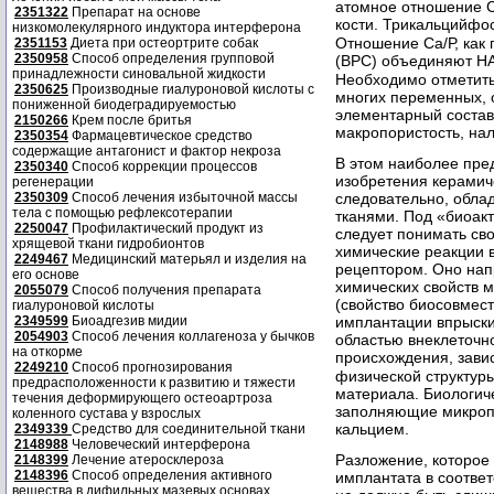
атомное отношение С
2351322
Препарат на основе
кости. Трикальцийфо
низкомолекулярного индуктора интерферона
Отношение Са/Р, как 
2351153
Диета при остеортрите собак
2350958
Способ определения групповой
(ВРС) объединяют Н
принадлежности синовальной жидкости
Необходимо отметить,
2350625
Производные гиалуроновой кислоты с
многих переменных, 
пониженной биодеградируемостью
элементарный состав
2150266
Крем после бритья
макропористость, на
2350354
Фармацевтическое средство
содержащие антагонист и фактор некроза
В этом наиболее пре
2350340
Способ коррекции процессов
изобретения керамич
регенерации
2350309
Способ лечения избыточной массы
следовательно, обла
тела с помощью рефлексотерапии
тканями. Под «биоак
2250047
Профилактический продукт из
следует понимать св
хрящевой ткани гидробионтов
химические реакции 
2249467
Медицинский матерьял и изделия на
рецептором. Оно нап
его основе
химических свойств 
2055079
Способ получения препарата
(свойство биосовмес
гиалуроновой кислоты
2349599
Биоадгезив мидии
имплантации впрыски
2054903
Способ лечения коллагеноза у бычков
областью внеклеточн
на откорме
происхождения, завис
2249210
Способ прогнозирования
физической структур
предрасположенности к развитию и тяжести
материала. Биологиче
течения деформирующего остеоартроза
заполняющие микроп
коленного сустава у взрослых
кальцием.
2349339
Средство для соединительной ткани
2148988
Человеческий интерферона
Разложение, которое
2148399
Лечение атеросклероза
2148396
Способ определения активного
имплантата в соответ
вещества в дифильных мазевых основах