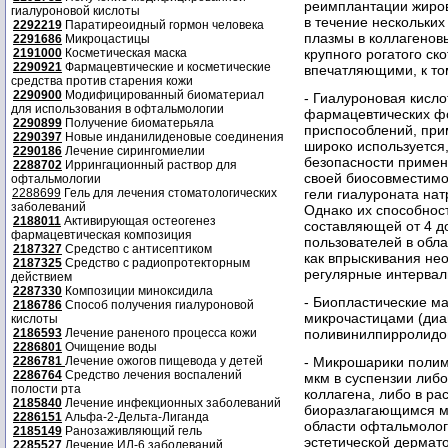
реимплантации жиров
гиалуроновой кислоты
в течение нескольких
2292219
Паратиреоидный гормон человека
плазмы в коллагенов
2291686
Микроцастицы
2191000
Косметическая маска
крупного рогатого ско
2290921
Фармацевтические и косметические
впечатляющими, к то
средства против старения кожи
2290900
Модифицированный биоматериал
- Гиалуроновая кисло
для использования в офтальмологии
фармацевтических ф
2290899
Получение биоматерьяла
приспособлений, при
2290397
Новые инданилиденовые соединения
широко используется
2290186
Лечение сирингомиелии
безопасности примен
2288702
Иррингационный раствор для
своей биосовместимос
офтальмологии
2288699
Гель для лечения стоматологических
гели гиалуроната нат
заболеваний
Однако их способност
2188011
Активирующая остеогенез
составляющей от 4 д
фармацевтическая композиция
пользователей в обл
2187327
Средство с антисептиком
как впрыскивания не
2187325
Средство с радиопротекторным
регулярные интервал
действием
2287330
Композиции миноксидила
- Биопластические 
2186786
Способ получения гиалуроновой
микрочастицами (диа
кислоты
2186593
Лечение раненого процесса кожи
поливинилпирролидон
2286801
Очищение воды
2286781
Лечение ожогов пищевода у детей
- Микрошарики полим
2286764
Средство лечения воспалений
мкм в суспензии либо
полости рта
коллагена, либо в ра
2185840
Лечение инфекционных заболеваний
биоразлагающимся ма
2286151
Альфа-2-Дельта-Лиганда
области офтальмологи
2185149
Ранозаживляющий гель
эстетической дермато
2285527
Лечение ИЛ-6 заболеваний