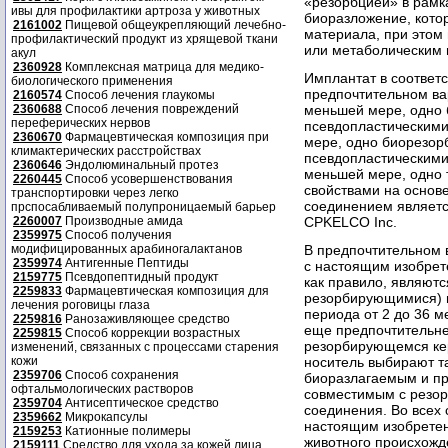
«резорбцией» в рамк
ивы для профилактики артроза у животных
биоразложение, кото
2161002
Пищевой общеукрепляющий лечебно-
материала, при этом
профилактический продукт из хрящевой ткани
или метаболическим 
акул
2360928
Комплексная матрица для медико-
Имплантат в соответ
биологического применения
предпочтительном вар
2160574
Способ лечения глаукомы
меньшей мере, одно 
2360688
Способ лечения повреждений
переферических нервов
псевдопластическими
2360670
Фармацевтическая композиция при
мере, одно биорезор
климактерических расстройствах
псевдопластическими
2360646
Эндолюминальный протез
меньшей мере, одно 
2260445
Способ усовершенствования
свойствами на основ
транспортировки через легко
соединением являетс
прспосабливаемый полупроницаемый барьер
CPKELCO Inc.
2260007
Производные амида
2359975
Способ получения
В предпочтительном 
модифицированных арабиногалактанов
2359974
Антигенные Пептиды
с настоящим изобрет
2159775
Псевдопептидный продукт
как правило, являют
2259833
Фармацевтическая композиция для
резорбирующимися) п
лечения роговицы глаза
периода от 2 до 36 м
2259816
Ранозаживляющее средство
еще предпочтительнее
2259815
Способ коррекции возрастных
резорбирующемся кер
изменений, связанных с процессами старения
носитель выбирают т
кожи
2359706
Способ сохранения
биоразлагаемым и пр
офтальмологических растворов
совместимым с резор
2359704
Антисептическое средство
соединения. Во всех с
2359662
Микрокапсулы
настоящим изобретен
2159253
Катионные полимеры
животного происхожде
2159111
Средство для ухода за кожей лица