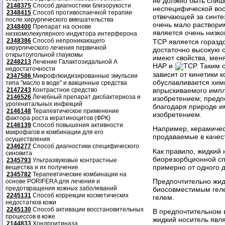
не должно быть слиш
2148375
Способ диагностики близорукости
неспецифической вос
2348415
Способ противоспаечной терапии
отвечающей за синте
после хирургического вмешательства
очень мало растворим
2348400
Препарат на основе
является очень низкой
низкомолекулярного индуктора интерферона
2348386
Способ непроникающего
ТСР является гораздо
хирургического лечения первичной
достаточно высокую с
открытоугольной глаукомы
имеют свойства, мен
2248213
Лечение Галактозидальной А
НАР и
ТСР. Таким 
недостаточности
зависит от кинетики 
2347586
Микрофлюидизированные эмульсии
обуславливается хим
типа "масло в воде" и вакцинные средства
впрыскиваемого импл
2147243
Контрастное средство
2146526
Лечебный препарат дисбактериоза и
изобретением; предп
урогенитальных инфекций
благодаря природе и
2146148
Терапевтическое применение
изобретением.
фактора роста кератиноцитов (ФРК)
2146139
Способ повышения активности
Например, керамичес
макрофагов и комбинации для его
продаваемые в качес
осуществления
2346277
Способ диагностики специфического
Как правило, жидкий
синовита
биорезорбционной сп
2345793
Ультразвуковые контрастные
примерно от одного 
вещества и их получение
2345782
Терапевтические комбинации на
Предпочтительно жид
основе PORIFERA для лечения и
предотвращения кожных заболеваний
биосовместимым гел
2245131
Способ коррекции косметических
гелем.
недостатков кожи
2245130
Способ активации восстановительных
В предпочтительном 
процессов в коже
жидкий носитель явля
2144833
Хондроитиназа