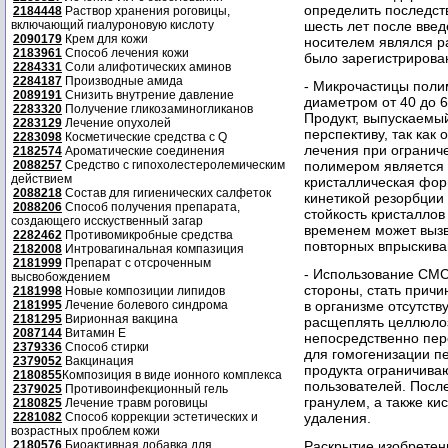
определить последст
2184448
Раствор хранения роговицы,
включающий гиалуроновую кислоту
шесть лет после введ
2090179
Крем для кожи
носителем являлся р
2183961
Способ лечения кожи
было зарегистрирова
2284331
Соли алифотических аминов
2284187
Производные амида
- Микрочастицы поли
2089191
Снизить внутрение давление
диаметром от 40 до 6
2283320
Получение гликозаминогликанов
Продукт, выпускаемы
2283129
Лечение опухолей
перспективу, так как
2283098
Косметические средства с Q
лечения при огранич
2182574
Ароматические соединения
2088257
Средство с гипохолестеролемическим
полимером является
действием
кристаллическая фо
2088218
Состав для гигиенических салфеток
кинетикой резорбции
2088206
Способ получения препарата,
стойкость кристаллов
создающего исскуственный загар
временем может вызв
2282462
Противомикробные средства
повторных впрыскива
2182008
Интровагинальная компазиция
2181999
Препарат с отсроченным
- Использование CMC
высвобождением
стороны, стать причи
2181998
Новые композиции липидов
2181995
Лечение болевого синдрома
в организме отсутст
2181295
Вирионная вакцина
расщеплять целлюлоз
2087144
Витамин Е
непосредственно пе
2379336
Способ стирки
для гомогенизации п
2379052
Вакцинация
продукта ограничиваю
2180855
Композиция в виде ионного комплекса
пользователей. Посл
2379025
Противоинфекционный гель
гранулем, а также ки
2180825
Лечение травм роговицы
2281082
Способ коррекции эстетических и
удаления.
возрастных проблем кожи
2180576
Биоактивная добавка для
Раскрытие изобретен