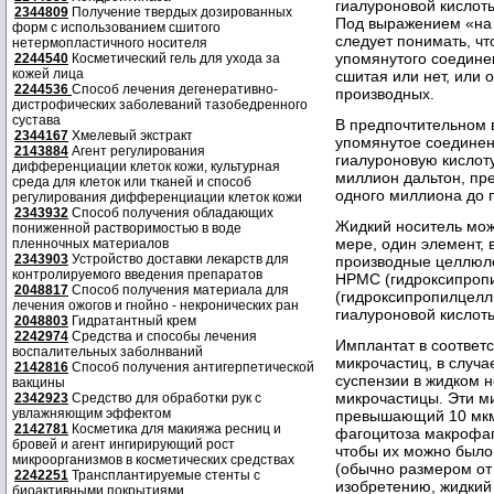
гиалуроновой кислот
2344809
Получение твердых дозированных
Под выражением «на 
форм с использованием сшитого
следует понимать, чт
нетермопластичного носителя
упомянутого соедине
2244540
Косметический гель для ухода за
кожей лица
сшитая или нет, или 
2244536
Способ лечения дегенеративно-
производных.
дистрофических заболеваний тазобедренного
сустава
В предпочтительном 
2344167
Хмелевый экстракт
упомянутое соединен
2143884
Агент регулирования
гиалуроновую кислот
дифференциации клеток кожи, культурная
миллион дальтон, пр
среда для клеток или тканей и способ
одного миллиона до 
регулирования дифференциации клеток кожи
2343932
Способ получения обладающих
Жидкий носитель мож
пониженной растворимостью в воде
мере, один элемент, 
пленночных материалов
2343903
Устройство доставки лекарств для
производные целлюло
контролируемого введения препаратов
НРМС (гидроксипроп
2048817
Способ получения материала для
(гидроксипропилцелл
лечения ожогов и гнойно - некронических ран
гиалуроновой кислот
2048803
Гидратантный крем
2242974
Средства и способы лечения
Имплантат в соответ
воспалительных заболнваний
микрочастиц, в случ
2142816
Способ получения антигерпетической
суспензии в жидком 
вакцины
микрочастицы. Эти м
2342923
Средство для обработки рук с
увлажняющим эффектом
превышающий 10 мкм,
2142781
Косметика для макияжа ресниц и
фагоцитоза макрофаг
бровей и агент ингирирующий рост
чтобы их можно было
микроорганизмов в косметических средствах
(обычно размером от 
2242251
Трансплантируемые стенты с
изобретению, жидкий
биоактивными покрытиями