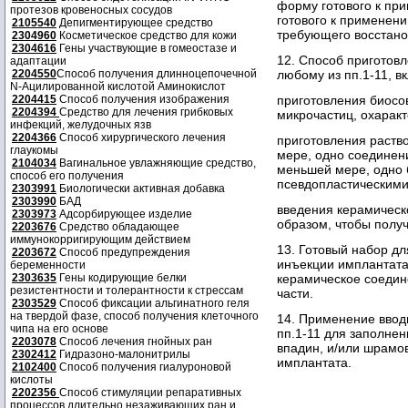
форму готового к пр
протезов кровеносных сосудов
готового к применен
2105540
Депигментирующее средство
требующего восстано
2304960
Косметическое средство для кожи
2304616
Гены участвующие в гомеостазе и
12. Способ приготов
адаптации
любому из пп.1-11, 
2204550
Способ получения длинноцепочечной
N-Ацилированной кислотой Аминокислот
приготовления биосо
2204415
Способ получения изображения
2204394
Средство для лечения грибковых
микрочастиц, охаракт
инфекций, желудочных язв
2204366
Способ хирургического лечения
приготовления раств
глаукомы
мере, одно соединени
2104034
Вагинальное увлажняющие средство,
меньшей мере, одно 
способ его получения
псевдопластическими
2303991
Биологически активная добавка
2303990
БАД
введения керамическ
2303973
Адсорбирующее изделие
образом, чтобы полу
2203676
Средство обладающее
иммунокорригирующим действием
13. Готовый набор д
2203672
Способ предупреждения
инъекции имплантата
беременности
керамическое соедине
2303635
Гены кодирующие белки
резистентности и толерантности к стрессам
части.
2303529
Способ фиксации альгинатного геля
на твердой фазе, способ получения клеточного
14. Применение ввод
чипа на его основе
пп.1-11 для заполне
2203078
Способ лечения гнойных ран
впадин, и/или шрамо
2302412
Гидразоно-малонитрилы
имплантата.
2102400
Способ получения гиалуроновой
кислоты
2202356
Способ стимуляции репаративных
процессов длительно незаживающих ран и