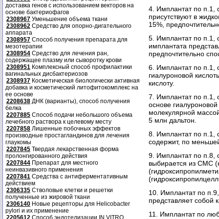
доставка генов с использованием векторов на
4. Имплантат по п.1,
основе бактериофагов
присутствуют в жидко
2308967
Уменьшение объема ткани
15%, предпочтительно
2308962
Средство для опорно-дигательного
аппарата
5. Имплантат по п.1,
2308957
Способ получения препарата для
имплантата представ
мезотерапии
предпочтительно спо
2308954
Средство для лечения ран,
содержащее плазму или сыворотку крови
6. Имплантат по п.1,
2308951
Комплексный способ профилактики
вагинальных дисбактериозов
гиалуроновой кислот
2308937
Косметическая биологически активная
кислоту.
добавка и косметический литофитокомплекс на
ее основе
7. Имплантат по п.1,
2208638
ДНК (варианты), способ получения
основе гиалуроновой
белка
молекулярной массой
2207885
Способ подачи небольшого объема
5 млн дальтон.
лечебного раствора к целевому месту
2207858
Лишенные побочных эффектов
8. Имплантат по п.1,
производные простагландинов для лечения
содержит, по меньше
глаукомы
2207845
Твердая лекарственная форма
9. Имплантат по п.8
пролонгированного действия
выбирается из CMC 
2207844
Препарат для местного
неинвазивного применения
(гидроксипропилмет
2207841
Средства с антиферментативным
(гидроксипропилцелл
действием
2306335
Стволовые клетки и решетки
10. Имплантат по п.
полученные из жировой ткани
представляет собой 
2306140
Новые рецепторы для Helicobacter
pylori и их применение
11. Имплантат по люб
2205612
Способ эндотелизации IN VITRO