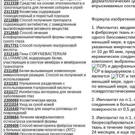
дерматологических це
2313338
Средство на основе этиллинолеата и
впрыскиваемых соста
триэтилцитрата для лечения себореи и угрей
2313328
Косметика содержащая
тонкодисперный и пористый порошок
Формула изобретени
2212880
Способ получения препарата
содержащего антибиотик, с замедленным
1. Имплантат, вводи
высвобождением активного вещества
в фиброзную ткань и
2312640
Способ лечения
одного биосовместим
Блефароконьюнктивальной формы синдрома
сухого глаза
меньшей мере, в одн
2017751
Способ получения гиалуроновой
указанные микрочас
кислоты
от 10 до 80 мкм, пре
2312145
Гены CORYNEBACTERIUM
керамическое соедин
GLUTAMICUM, кодирующие белки,
компонент, выбранны
участвующие в синтезе мембран и мембранном
ТСР) и двухфазных
транспорте
2311458
Белки вызывающие измененную
TCP в варьируемом с
иммуногенную реакцию. Способ их получения и
является
ТСР, и те
использования
меньшей мере, одно 
2311183
Улучшенное разделение с
по меньшей мере, од
использованием гталуроновой кислоты
псевдопластическими
2311177
Ингибиторы интегрина для лечения
заболевания глаз
2. Имплантат по п.1,
2300069
Косметическая маска
соединение в больши
2211024
Уход за сухой кожей
поверхности от 0,5 до
2310440
Раствор для защиты роговицы от
повреждений
3. Имплантат по п.1
2309684
Лечение межфалангового
остеоатроза узелковой формы
биоресорбироваться 
2309406
Способ мониторинга фиброза печени
ткань в течение пери
у больных хроническим гепатитом с (ХГС)
24 месяцев, и еще пр
2209088
Опосредованная рецепторами