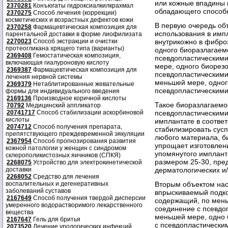
или кожные впадины 
2370281
Конъюгаты гидроксиалкилкрахмал
обладающего способн
2370275
Способ лечения (коррекции)
косметических и возрастных дефектов кожи
В первую очередь об
2370258
Фармацевтическая композиция для
использования в имп
парентальной доставки в форме лиофилизата
2270023
Способ экстракции и очистки
внутрикожно в фибро
протеогликана хрящего типа (варианты)
одного биоразлагаем
2369408
Гемостатическая композиция,
псевдопластическими
включающая гиалуроновую кислоту
мере, одного биорез
2369387
Фармацевтическая композиция для
псевдопластическими
лечения нервной системы
меньшей мере, одног
2369379
Нетаблитированные жевательные
псевдопластическими
формы для индивидуального введения
2169136
Производное коричной кислоты
Такое биоразлагаемо
70792
Медицинский аппликатор
20741717
Способ стабилизации аскорбиновой
псевдопластическими
кислоты
имплантате в соотве
2074712
Способ получения препарата,
стабилизировать сус
препятствующего преждевременной эякуляции
любого материала, б
2367954
Способ прогнозирования развития
упрощает изготовлен
кожной патологии у женщин с синдромом
упомянутого импланта
склерополикистозных яичников (СПКЯ)
размером 25-30, пре
2268075
Устройство для электрокинетической
доставки
дерматологических и/
2268052
Средство для лечения
воспалительных и дегенеративных
Вторым объектом нас
заболеваний суставов
впрыскиваемый подко
2167649
Способ получения твердой дисперсии
содержащий, по мень
умеренного водорастворимого лекарственного
соединение с псевдо
вещества
меньшей мере, одно
2167647
Гель для бритья
с псевдопластическим
2073520
Лечение урологических инфекций