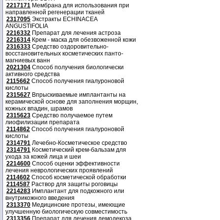
2217171
Мембрана для использования при
направленной регенерации тканей
2317095
Экстракты ECHINACEA
ANGUSTIFOLIA
2216332
Препарат для лечения астроза
2216314
Крем - маска для обезвоженной кожи
2316333
Средство оздоровительно-
восстановительных косметических панто-
магниевых ванн
2021304
Способ получения биологически
активного средства
2115662
Способ получения гиалуроновой
кислоты
2315627
Впрыскиваемые имплантанты на
керамической основе для заполнения морщин,
кожных впадин, шрамов
2315623
Средство получаемое путем
лиофилизации препарата
2114862
Способ получения гиалуроновой
кислоты
2314791
Лечебно-Косметическое средство
2314791
Косметический крем-бальзам для
ухода за кожей лица и шеи
2214600
Способ оценки эффективности
лечения неврологических проявлений
2114602
Способ косметической обработки
2114587
Раствор для защиты роговицы
2214283
Имплантант для подкожного или
внутрикожного введения
2313370
Медицинские протезы, имеющие
улучшенную биологическую совместимость
2313356
Препарат для лечения демодекоза