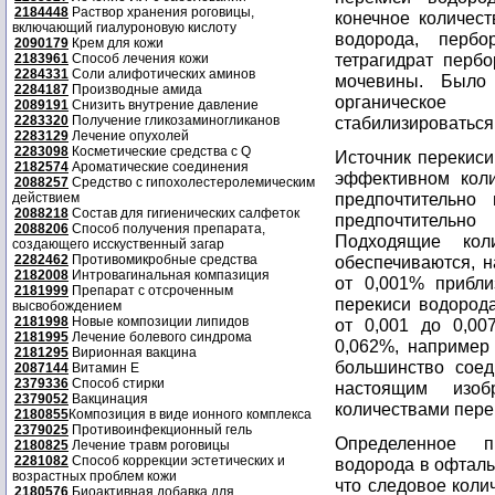
2184448
Раствор хранения роговицы,
конечное количест
включающий гиалуроновую кислоту
водорода, пербо
2090179
Крем для кожи
тетрагидрат пербо
2183961
Способ лечения кожи
2284331
Соли алифотических аминов
мочевины. Было 
2284187
Производные амида
органическое
2089191
Снизить внутрение давление
2283320
Получение гликозаминогликанов
стабилизироваться
2283129
Лечение опухолей
2283098
Косметические средства с Q
Источник перекиси
2182574
Ароматические соединения
эффективном коли
2088257
Средство с гипохолестеролемическим
предпочтительно
действием
2088218
Состав для гигиенических салфеток
предпочтительно
2088206
Способ получения препарата,
Подходящие кол
создающего исскуственный загар
2282462
Противомикробные средства
обеспечиваются, 
2182008
Интровагинальная компазиция
от 0,001% прибли
2181999
Препарат с отсроченным
перекиси водорода
высвобождением
2181998
Новые композиции липидов
от 0,001 до 0,00
2181995
Лечение болевого синдрома
0,062%, например 
2181295
Вирионная вакцина
большинство соед
2087144
Витамин Е
2379336
Способ стирки
настоящим изоб
2379052
Вакцинация
количествами пере
2180855
Композиция в виде ионного комплекса
2379025
Противоинфекционный гель
Определенное п
2180825
Лечение травм роговицы
2281082
Способ коррекции эстетических и
водорода в офталь
возрастных проблем кожи
что следовое коли
2180576
Биоактивная добавка для