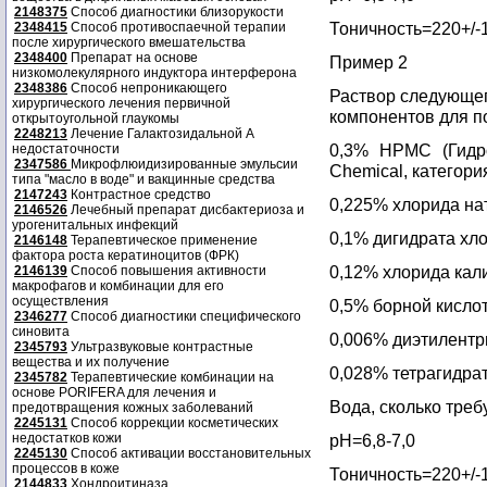
2148375
Способ диагностики близорукости
Тоничность=220+/-
2348415
Способ противоспаечной терапии
после хирургического вмешательства
2348400
Препарат на основе
Пример 2
низкомолекулярного индуктора интерферона
2348386
Способ непроникающего
Раствор следующе
хирургического лечения первичной
компонентов для п
открытоугольной глаукомы
2248213
Лечение Галактозидальной А
0,3% НРМС (Гидр
недостаточности
2347586
Микрофлюидизированные эмульсии
Chemical, категори
типа "масло в воде" и вакцинные средства
2147243
Контрастное средство
0,225% хлорида на
2146526
Лечебный препарат дисбактериоза и
урогенитальных инфекций
0,1% дигидрата хл
2146148
Терапевтическое применение
фактора роста кератиноцитов (ФРК)
0,12% хлорида кал
2146139
Способ повышения активности
макрофагов и комбинации для его
осуществления
0,5% борной кисло
2346277
Способ диагностики специфического
синовита
0,006% диэтилент
2345793
Ультразвуковые контрастные
вещества и их получение
0,028% тетрагидра
2345782
Терапевтические комбинации на
основе PORIFERA для лечения и
Вода, сколько треб
предотвращения кожных заболеваний
2245131
Способ коррекции косметических
недостатков кожи
рН=6,8-7,0
2245130
Способ активации восстановительных
процессов в коже
Тоничность=220+/-
2144833
Хондроитиназа