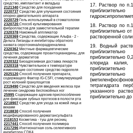
средство, имплантант и вкладыш
17. Раствор по п.
2121340
Средство для похудения
приблизител
2220737
Средство для улучшения состояния
гидроксипропилме
опорно-двигательного аппарата
2220729
Гель используемый в стоматологии
2320720
Способ культивирования
18. Раствор по п.
фибропластов для заместительной терапии
приблизительно от
2320378
Накожный аппликатор
растворенной соли
2320369
Средства, содержащие Альфа - 2 -
Дельта Лиганды и ингибиторы обратного
захвата серотонина/норадреналина
19. Водный раств
2320362
Местные фармацевтические
приблизительно
средства, содержащие проантоцианидины, для
приблизительно 0,
лечения дерматитов
2320322
Биоадгезивная доставка лекарств
хлорида калия, 
2320318
Чувствительное к температуре
приблизительно
изменяющие состояние средство гидрогеля
приблизитель
2025120
Способ получения препарата,
содержащего Фактор /G-CSF/, стимулирующий
(метиленфосфоно
рост колоний гранулоцитов
тетрагидрата пе
2319490
Средство для введения железа при
указанного раств
лечении синдрома беспокойных ног
25995
Содержащее адгезив приспособление
приблизительно до 
для фиксации зубных протезов в полости рта
2218907
Средство для ухода за кожей лица и
веками
2318830
Способ получения
модифицированного дерматансульфата
2118153
Косметика - туш для ресниц
2217441
Способ получения полимера
2317296
Изетионатная соль селективного
ингибитора CDK4