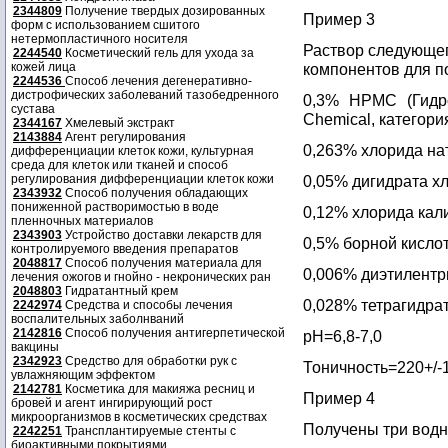
2344809
Получение твердых дозированных
Пример 3
форм с использованием сшитого
нетермопластичного носителя
Раствор следующе
2244540
Косметический гель для ухода за
кожей лица
компонентов для п
2244536
Способ лечения дегенеративно-
дистрофических заболеваний тазобедренного
0,3% НРМС (Гидр
сустава
Chemical, категори
2344167
Хмелевый экстракт
2143884
Агент регулирования
0,263% хлорида на
дифференциации клеток кожи, культурная
среда для клеток или тканей и способ
регулирования дифференциации клеток кожи
0,05% дигидрата х
2343932
Способ получения обладающих
пониженной растворимостью в воде
0,12% хлорида кал
пленночных материалов
2343903
Устройство доставки лекарств для
0,5% борной кисло
контролируемого введения препаратов
2048817
Способ получения материала для
0,006% диэтилент
лечения ожогов и гнойно - некронических ран
2048803
Гидратантный крем
0,028% тетрагидра
2242974
Средства и способы лечения
воспалительных заболнваний
2142816
Способ получения антигерпетической
рН=6,8-7,0
вакцины
2342923
Средство для обработки рук с
Тоничность=220+/-
увлажняющим эффектом
2142781
Косметика для макияжа ресниц и
Пример 4
бровей и агент ингирирующий рост
микроорганизмов в косметических средствах
Получены три водн
2242251
Трансплантируемые стенты с
биоактивными покрытиями