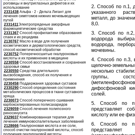
роговицы и внутриглазных дефектов и их
2. Способ по п.1,
использование
указанного раст
2331438
Альфа - 2 - Дельта Лигант для
лечения симптомов нижних мочевыводящих
металл, до значен
путей
8,0.
2331411
Электропряденые аморфные
фармоцевтические средства
3. Способ по п.2
2331367
Способ профилактики образования
спаек и их рецидива
водорода выбира
2130767
Масло в воде для получения
водорода, пербор
косметических и дерматологических средств,
мочевины.
способ косметической обработки
2230752
Поперечносшитые гиалуроновые
кислоты и их применение в медицине
4. Способ по п.3,
2230558
Способ восстановления и сохранения
щелочно-земель
здоровья скмьи
несколько стабили
2230550
Средства длительного
высвобождения, способ их получения и
группы, сост
применения
(метиленфосфоно
2230458
Поддержания здоровья суставов
дифосфоновой ки
2330290
Способ определения состояния
метаболических процессов в ткани суставного
солей.
хряща
2230073
Способ поперечного сшивания
5. Способ по п.
карбоксилированных полисахаридов
представляет соб
2329059
Способ лечения полипозного
риносинусита
кислоту или ее фи
2329037
Комбинированная терапия для
лечения иммуновоспалительных заболеваний
6. Способ по п.
2128666
Гиалуроновая кислота и ее соли,
представляе
способ очистки гиалуроновой кислоты, способ
получения гиалуроновой кислоты.