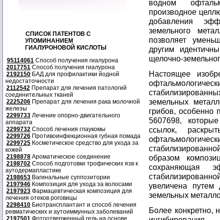
водном офтальм
производное целлю
добавления эфф
земельного метал
СПИСОК ПАТЕНТОВ С
позволяет умень
УПОМИНАНИЕМ
ГИАЛУРОНОВОЙ КИСЛОТЫ
другим идентичны
щелочно-земельного 
95114061
Способ получения гиалурона
2017751
Способ получения гиалурона
Настоящее изобр
2192150
БАД для профилактики йодной
недостаточности
офтальмологическ
2112542
Препарат для лечения патологий
стабилизированн
соединительных тканей
земельных металл
2225206
Препарат для лечения рака молочной
железы
грибов, особенно 
2299733
Лечение опорно-двигательного
5607698, которы
аппарата
ссылок, раскры
2299732
Способ лечения глаукомы
2299726
Противоинфекционная губная помада
офтальмолог
2299725
Косметическое средство для ухода за
стабилизированно
кожей
2198878
Ароматическое соединение
образом компози
2198702
Способ подготовки трофических язв к
сохраняющая э
аутодермапластике
стабилизирован
2198653
Вагинальные суппозитории
2197946
Композиция для ухода за волосами
увеличена путем 
2197923
Фармацевтическая композиция для
земельных металло
лечения отеков роговицы
2298410
Биотрансплантант и способ лечения
Более конкретно, 
ревматических и аутоиммунных заболеваний
2197501
Фотоотверженный гель на основе
ингибировани