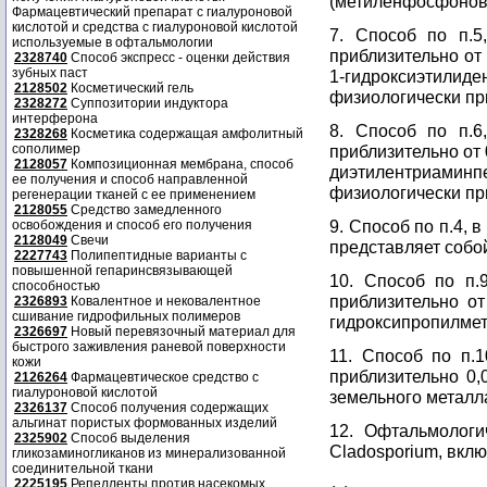
(метиленфосфонову
Фармацевтический препарат с гиалуроновой
кислотой и средства с гиалуроновой кислотой
7. Способ по п.5
используемые в офтальмологии
приблизительно от
2328740
Способ экспресс - оценки действия
зубных паст
1-гидроксиэтили
2128502
Косметический гель
физиологически пр
2328272
Суппозитории индуктора
интерферона
8. Способ по п.6
2328268
Косметика содержащая амфолитный
сополимер
приблизительно от
2128057
Композиционная мембрана, способ
диэтилентриаминп
ее получения и способ направленной
физиологически пр
регенерации тканей с ее применением
2128055
Средство замедленного
9. Способ по п.4,
освобождения и способ его получения
2128049
Свечи
представляет собо
2227743
Полипептидные варианты с
повышенной гепаринсвязывающей
10. Способ по п.
способностью
приблизительно от
2326893
Ковалентное и нековалентное
сшивание гидрофильных полимеров
гидроксипропилме
2326697
Новый перевязочный материал для
быстрого заживления раневой поверхности
11. Способ по п.1
кожи
приблизительно 0,
2126264
Фармацевтическое средство с
гиалуроновой кислотой
земельного металл
2326137
Способ получения содержащих
альгинат пористых формованных изделий
12. Офтальмологи
2325902
Способ выделения
Cladosporium, вкл
гликозаминогликанов из минерализованной
соединительной ткани
2225195
Репелленты против насекомых