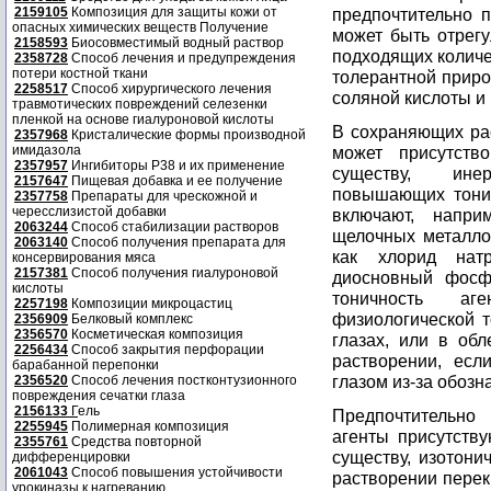
2159105
Композиция для защиты кожи от
предпочтительно п
опасных химических веществ Получение
может быть отрег
2158593
Биосовместимый водный раствор
подходящих количе
2358728
Способ лечения и предупреждения
потери костной ткани
толерантной приро
2258517
Способ хирургического лечения
соляной кислоты и 
травмотических повреждений селезенки
пленкой на основе гиалуроновой кислоты
В сохраняющих ра
2357968
Кристалические формы производной
имидазола
может присутств
2357957
Ингибиторы P38 и их применение
существу, ине
2157647
Пищевая добавка и ее получение
повышающих тонич
2357758
Препараты для чрескожной и
чересслизистой добавки
включают, напри
2063244
Способ стабилизации растворов
щелочных металло
2063140
Способ получения препарата для
как хлорид нат
консервирования мяса
2157381
Способ получения гиалуроновой
диосновный фосф
кислоты
тоничность аг
2257198
Композиции микроцастиц
физиологической т
2356909
Белковый комплекс
2356570
Косметическая композиция
глазах, или в обл
2256434
Способ закрытия перфорации
растворении, есл
барабанной перепонки
глазом из-за обоз
2356520
Способ лечения постконтузионного
повреждения сечатки глаза
2156133
Г
ель
Предпочтительно
2255945
Полимерная композиция
агенты присутству
2355761
Средства повторной
существу, изотони
дифференцировки
2061043
Способ повышения устойчивости
растворении перек
урокиназы к нагреванию