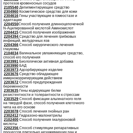
протезов кровеносных сосудов
2105540
Депигментирующее средство
2304960
Косметическое средство для кожи
2304616
Гены участвующие в гомеостазе и
адаптации
2204550
Способ получения длинноцепочечной
N-Ацилированной кислотой Аминокислот
2204415
Способ получения изображения
2204394
Средство для лечения грибковых
инфекций, желудочных язв
2204366
Способ хирургического лечения
глаукомы
2104034
Вагинальное увлажняющие средство,
способ его получения
2303991
Биологически активная добавка
2303990
БАД
2303973
Адсорбирующее изделие
2203676
Средство обладающее
иммунокорригирующим действием
2203672
Способ предупреждения
беременности
2303635
Гены кодирующие белки
резистентности и толерантности к стрессам
2303529
Способ фиксации альгинатного геля
на твердой фазе, способ получения клеточного
чипа на его основе
2203078
Способ лечения гнойных ран
2302412
Гидразоно-малонитрилы
2102400
Способ получения гиалуроновой
кислоты
2202356
Способ стимуляции репаративных
процессов длительно незаживающих ран и