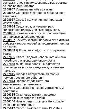
доставка генов с использованием векторов на
основе бактериофагов
2308967
Уменьшение объема ткани
2308962
Средство для опорно-дигательного
аппарата
2308957
Способ получения препарата для
мезотерапии
2308954
Средство для лечения ран,
содержащее плазму или сыворотку крови
2308951
Комплексный способ профилактики
вагинальных дисбактериозов
2308937
Косметическая биологически активная
добавка и косметический литофитокомплекс на
ее основе
2208638
ДНК (варианты), способ получения
белка
2207885
Способ подачи небольшого объема
лечебного раствора к целевому месту
2207858
Лишенные побочных эффектов
производные простагландинов для лечения
глаукомы
2207845
Твердая лекарственная форма
пролонгированного действия
2207844
Препарат для местного
неинвазивного применения
2207841
Средства с антиферментативным
действием
2306335
Стволовые клетки и решетки
полученные из жировой ткани
2306140
Новые рецепторы для Helicobacter
pylori и их применение
2205612
Способ эндотелизации IN VITRO