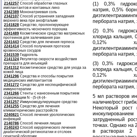
(1) 0,3% гидрок
2142257
Способ обработки глазных
имплантантов и контакных линз
натрия, 0,5% борн
2342389
Мононатриевая соль
диэтилентриаминп
2342107
Способ устранения западения
верхнего века при анофтальме
пербората натрия, 
2141828
Средство, пролонгирующее
эффективность чесночного порошка
(2) 0,3% гидрокс
2241489
Косметическое средство матриксных
хлорида кальция, 
протеинов для залечивания ран
0,12% хл
2241443
Средство для лечения герпеса
2241414
Способ получения протезов
диэтилентриаминп
кровеносных сосудов
пербората натрия, 
2341539
Гидрогель
2141324
Регулятор скорости воздействия
(3) 0,3% гидрокс
препарата для инъекций
2141312
Косметическое средство для ухода за
хлорида кальция, 
кожей лица
0,12% хл
2341296
Средства и способы покрытия
диэтилентриаминп
медицинских имплантантов
2341272
Средство для неспецифической
пербората натрия, 
иммунотерапии
2341266
Стенты с нанесенным покрытием
5 мл растворов ин
содержащим N - (5-(4-(4-
наличие/рост грибк
2341257
Иммуномодулирующее средство
2341255
Средство для лечения
Некоторый рост
климактерических расстройств
инокулирование
2240821
Способ лечения урологических
затрудненный рос
инфекций
2140786
Способ лечения лишая
точках. Однако на
2140243
Способ хирургического лечения
в растворах 2
диабетической ретинопатии и отслоек
сечатной оболочки
восстанавливалис