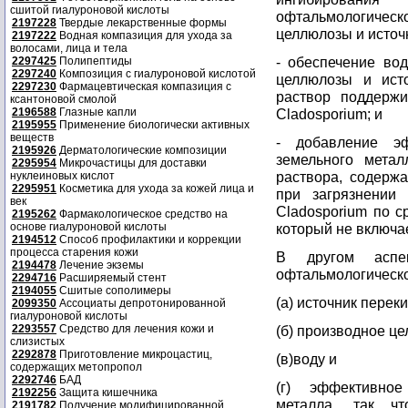
сшитой гиалуроновой кислоты
офтальмологичес
2197228
Твердые лекарственные формы
целлюлозы и источ
2197222
Водная компазиция для ухода за
волосами, лица и тела
- обеспечение во
2297425
Полипептиды
2297240
Композиция с гиалуроновой кислотой
целлюлозы и исто
2297230
Фармацевтическая компазиция с
раствор поддержи
ксантоновой смолой
2196588
Глазные капли
Cladosporium; и
2195955
Применение биологически активных
веществ
- добавление эф
2195926
Дерматологические композиции
земельного метал
2295954
Микрочастицы для доставки
раствора, содерж
нуклеиновых кислот
2295951
Косметика для ухода за кожей лица и
при загрязнении 
век
Cladosporium по с
2195262
Фармакологическое средство на
основе гиалуроновой кислоты
который не включа
2194512
Способ профилактики и коррекции
процесса старения кожи
В другом аспек
2194478
Лечение экземы
офтальмологическо
2294716
Расширяемый стент
2194055
Сшитые сополимеры
(а) источник перек
2099350
Ассоциаты депротонированной
гиалуроновой кислоты
2293557
Средство для лечения кожи и
(б) производное ц
слизистых
2292878
Приготовление микроцастиц,
(в)воду и
содержащих метопропол
2292746
БАД
(г) эффективное
2192256
Защита кишечника
металла, так чт
2191782
Получение модифицированной