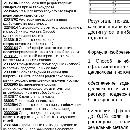
2135186
Способ лечения рефлекторных
синдромов при остеохондрозе
2234945
Стабилизатор водного раствора и
водосодержащего сырья
2334762
Растворимая ассоциативная
Результаты показ
карбоксиметилцеллюлоза
кальция ингибируе
2234514
Макропористые хитозановые гранулы
достигнутое инги
и способ их получения. Способ
культивирования клеток
отдельно.
2133615
Средство для лечения
неврологических заболеваний
2233164
Способ профилактики развития
Формула изобрете
послеоперационных спаек брюшной полости
2133127
Неткатный материал, способ его
получения и способ лечения
1. Способ ингиб
2333223
Альдегидные производные сиаловой
офтальмологичес
кислоты и средства на их основе
целлюлозы и источ
2333007
Полипептидные вакцины для
широкой защиты против рядов поколений
менингококов с повышенной вирулентностью
обеспечение водн
2332985
Дозированные формы
целлюлозы и исто
анестезирующих средств с длительным
высвобождением для обезболивания
раствор поддержи
2132677
Косметическая маска
Cladosporium; и
38603
Пленочный аппликатор
2232594
Средство содержащие ингибирующие
остеокластогенез фактор и полисахарид
смешение эффекти
2332238
Средство для прокладок, раневых
до 0,1% соли ще
повязок и других изделий, контактирующих с
кожей
раствором с полу
2331668
Стромальные клетки, получение из
земельный металл.
жировой ткани, для заживления дефектов