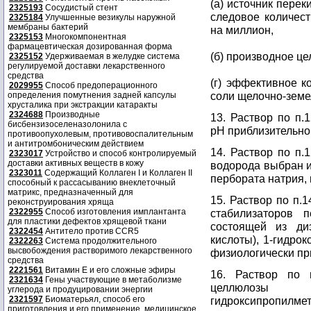
(а) источник пере
2325193
Сосудистый стент
следовое количест
2325184
Улучшенные везикулы наружной
мембраны бактерий
на миллион,
2325153
Многокомпонентная
фармацевтическая дозированная форма
(б) производное це
2325152
Удерживаемая в желудке система
регулируемой доставки лекарственного
средства
(г) эффективное к
2029955
Способ предоперационного
соли щелочно-земе
определения помутнения задней капсулы
хрусталика при экстракции катаракты
2324688
Производные
13. Раствор по п.
бисбензизоселеназолонила с
рН приблизительно 
противоопухолевым, противовоспалительным
и антитромбоническим действием
14. Раствор по п.
2323017
Устройство и способ контролируемый
доставки активных веществ в кожу
водорода выбран и
2323011
Содержащий Коллаген I и Коллаген II
пербората натрия,
способный к рассасыванию внеклеточный
матрикс, предназначенный для
15. Раствор по п.
реконструирования хряща
2322955
Способ изготовления имплантанта
стабилизаторов 
для пластики дефектов хрящевой ткани
состоящей из ди
2322454
Антитело против CCR5
кислоты), 1-гидро
2322263
Система продолжительного
высвобождения растворимого лекарственного
физиологически п
средства
2221561
Витамин Е и его сложные эфиры
16. Раствор по 
2321634
Гены участвующие в метаболизме
целлюлоз
углерода и продуцировании энергии
2321597
Биоматерьял, способ его
гидроксипропилмет
приготовления и его применение, медицинское