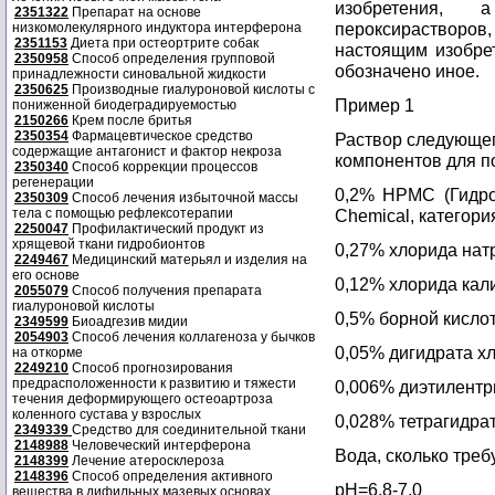
изобретения, 
2351322
Препарат на основе
пероксирастворо
низкомолекулярного индуктора интерферона
2351153
Диета при остеортрите собак
настоящим изобрет
2350958
Способ определения групповой
обозначено иное.
принадлежности синовальной жидкости
2350625
Производные гиалуроновой кислоты с
Пример 1
пониженной биодеградируемостью
2150266
Крем после бритья
2350354
Фармацевтическое средство
Раствор следующе
содержащие антагонист и фактор некроза
компонентов для п
2350340
Способ коррекции процессов
регенерации
0,2% НРМС (Гидро
2350309
Способ лечения избыточной массы
тела с помощью рефлексотерапии
Chemical, категори
2250047
Профилактический продукт из
хрящевой ткани гидробионтов
0,27% хлорида нат
2249467
Медицинский матерьял и изделия на
его основе
0,12% хлорида кал
2055079
Способ получения препарата
гиалуроновой кислоты
0,5% борной кисло
2349599
Биоадгезив мидии
2054903
Способ лечения коллагеноза у бычков
0,05% дигидрата х
на откорме
2249210
Способ прогнозирования
предрасположенности к развитию и тяжести
0,006% диэтилент
течения деформирующего остеоартроза
коленного сустава у взрослых
0,028% тетрагидра
2349339
Средство для соединительной ткани
2148988
Человеческий интерферона
Вода, сколько треб
2148399
Лечение атеросклероза
2148396
Способ определения активного
рН=6,8-7,0
вещества в дифильных мазевых основах