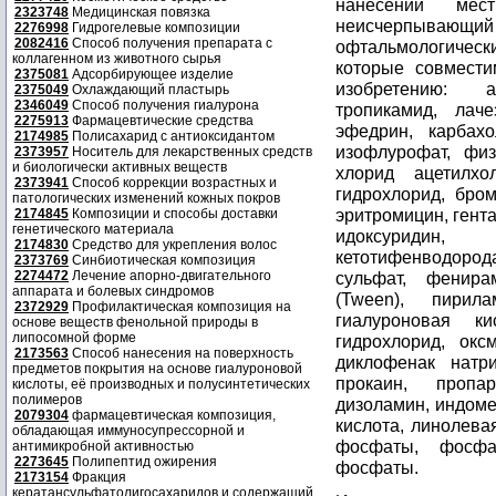
нанесении мес
2323748
Медицинская повязка
неисчерпывающи
2276998
Гидрогелевые композиции
2082416
Способ получения препарата с
офтальмологичес
коллагенном из животного сырья
которые совмести
2375081
Адсорбирующее изделие
изобретению: а
2375049
Охлаждающий пластырь
2346049
Способ получения гиалурона
тропикамид, лаче
2275913
Фармацевтические средства
эфедрин, карбахо
2174985
Полисахарид с антиоксидантом
изофлурофат, физо
2373957
Носитель для лекарственных средств
и биологически активных веществ
хлорид ацетилхо
2373941
Способ коррекции возрастных и
гидрохлорид, бро
патологических изменений кожных покров
эритромицин, гент
2174845
Композиции и способы доставки
генетического материала
идоксуридин,
2174830
Средство для укрепления волос
кетотифенводоро
2373769
Синбиотическая композиция
2274472
Лечение апорно-двигательного
сульфат, фенира
аппарата и болевых синдромов
(Tween), пирила
2372929
Профилактическая композиция на
гиалуроновая ки
основе веществ фенольной природы в
липосомной форме
гидрохлорид, оксм
2173563
Способ нанесения на поверхность
диклофенак натри
предметов покрытия на основе гиалуроновой
прокаин, пропар
кислоты, её производных и полусинтетических
полимеров
дизоламин, индоме
2079304
фармацевтическая композиция,
кислота, линолева
обладающая иммуносупрессорной и
фосфаты, фосфа
антимикробной активностью
2273645
Полипептид ожирения
фосфаты.
2173154
Фракция
кератансульфатолигосахаридов и содержащий