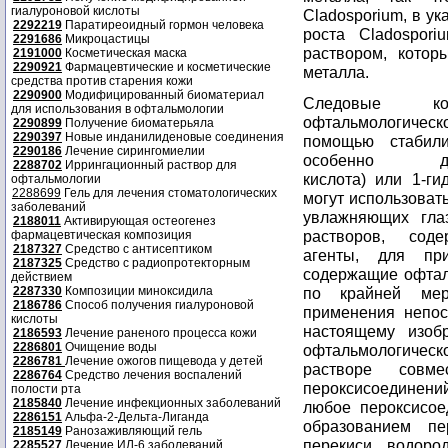
гиалуроновой кислоты
Cladosporium, в у
2292219
Паратиреоидный гормон человека
роста Cladospor
2291686
Микроцастицы
раствором, котор
2191000
Косметическая маска
2290921
Фармацевтические и косметические
металла.
средства против старения кожи
2290900
Модифицированный биоматериал
Следовые ко
для использования в офтальмологии
офтальмологиче
2290899
Получение биоматерьяла
2290397
Новые инданилиденовые соединения
помощью стабили
2290186
Лечение сирингомиелии
особенно диэти
2288702
Иррингационный раствор для
кислота) или 1-ги
офтальмологии
2288699
Гель для лечения стоматологических
могут использоват
заболеваний
увлажняющих гла
2188011
Активирующая остеогенез
растворов, сод
фармацевтическая композиция
2187327
Средство с антисептиком
агенты, для пр
2187325
Средство с радиопротекторным
содержащие офтал
действием
2287330
Композиции миноксидила
по крайней мер
2186786
Способ получения гиалуроновой
применения непос
кислоты
настоящему изоб
2186593
Лечение раненого процесса кожи
2286801
Очищение воды
офтальмологичес
2286781
Лечение ожогов пищевода у детей
растворе совм
2286764
Средство лечения воспалений
пероксисоединений
полости рта
2185840
Лечение инфекционных заболеваний
любое пероксисое
2286151
Альфа-2-Дельта-Лиганда
образованием пе
2185149
Ранозаживляющий гель
перекиси водоро
2285527
Лечение ИЛ-6 заболеваний