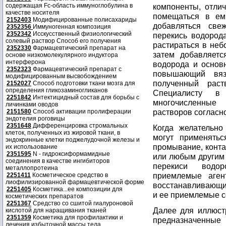
содержащая Fc-область иммуноглобулина в
компоненты, отли
качестве носителя
помещаться в ем
2152403
Модифицированные полисахариды
добавляться свеж
2352356
Иммуногенная композиция
2352342
Исскусственный физиологический
перекись водорода
солевый раствор Способ его получения
растираться в неб
2352330
Фармацевтический препарат на
затем добавляетс
основе низкомолекулярного индуктора
интерферона
водорода и основ
2352323
Фармацевтический препарат с
повышающий вязк
модифицированным высвобождением
полученный раст
2152027
Способ подготовки ткани мозга для
определения гликозаминогликанов
Специалисту в
2251842
Интектицидный состав для борьбы с
многочисленные
личинками оводов
растворов согласн
2151580
Способ активации пролиферации
эндотелия роговицы
2351648
Дифференцировка стромальных
Когда желательно 
клеток, полученных из жировой ткани, в
могут применятьс
эндокринные клетки поджелудочной железы и
промывание, конта
их использование
2351595
N - гидроксиформамидные
или любым другим
соединения в качестве ингибиторов
перекиси водор
металлопротеина
приемлемые аген
2251411
Косметическое средство в
лиофилизированной фармацевтической форме
восстанавливающий
2251405
Косметика...ее композиции для
и ее приемлемые со
косметических препаратов
2251367
Средство со сшитой гиалуроновой
Далее для иллюст
кислотой для наращивания тканей
2351359
Косметика для профилактики и
предназначенны
лечения избыточной массы тела