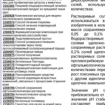
дифосфоновой ки
ивы для профилактики артроза у животных
солей, использ
2161002
Пищевой общеукрепляющий лечебно-
количествах.
профилактический продукт из хрящевой ткани
акул
2360928
Комплексная матрица для медико-
Растворимые со
биологического применения
использоваться 
2160574
Способ лечения глаукомы
изобретения в кол
2360688
Способ лечения повреждений
переферических нервов
массе сохраняемог
2360670
Фармацевтическая композиция при
0,05 до 0,1% 
климактерических расстройствах
Водорастворимые 
2360646
Эндолюминальный протез
2260445
Способ усовершенствования
солями щелочно
транспортировки через легко
сохраняемые раст
прспосабливаемый полупроницаемый барьер
0,1% солей щелоч
2260007
Производные амида
2359975
Способ получения
растворимых сол
модифицированных арабиногалактанов
противогрибков
2359974
Антигенные Пептиды
офтальмологичес
2159775
Псевдопептидный продукт
2259833
Фармацевтическая композиция для
количествами пере
лечения роговицы глаза
рост плесневых гр
2259816
Ранозаживляющее средство
2259815
Способ коррекции возрастных
с другим идентич
изменений, связанных с процессами старения
щелочно-земельног
кожи
2359706
Способ сохранения
Значение рН ст
офтальмологических растворов
приблизительно от
2359704
Антисептическое средство
2359662
Микрокапсулы
значение рН стаб
2159253
Катионные полимеры
составляет пр
2159111
Средство для ухода за кожей лица