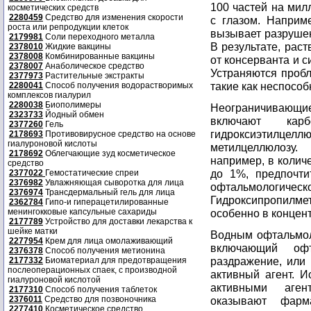
100 частей на мил
косметических средств
2280459
Средство для изменения скорости
с глазом. Наприм
роста или репродукции клеток
вызывает разрушен
2179981
Соли переходного металла
В результате, рас
2378010
Жидкие вакцины
2378008
Комбинированные вакцины
от консерванта и 
2378007
Анаболическое средство
Устраняются пробл
2377973
Растительные экстракты
такие как неспосо
2280041
Способ получения водорастворимых
комплексов гиалурил
2280038
Биополимеры
Неограничивающ
2323733
Йодный обмен
включают кар
2377260
Гель
гидроксиэтилцелл
2178693
Противовирусное средство на основе
гиалуроновой кислоты
метилцеллюлозу.
2178692
Облегчающие зуд косметическое
например, в колич
средство
до 1%, предпочти
2377022
Гемостатические спреи
2376982
Увлажняющая сыворотка для лица
офтальмо
2376974
Трансдермальный гель для лица
Гидроксипропилме
2362784
Гипо-и гиперацетилированные
менингокковые капсульные сахариды
особенно в концент
2177789
Устройство для доставки лекарства к
шейке матки
Водным офтальмол
2277954
Крем для лица омолаживающий
включающий офт
2376378
Способ получения метионина
раздражение, или
2177332
Биоматериал для предотвращения
послеоперационных спаек, с производной
активный агент. 
гиалуроновой кислотой
активными аген
2177310
Способ получения таблеток
2376011
Средство для позвоночника
оказывают фарм
2277410
Косметическое средство