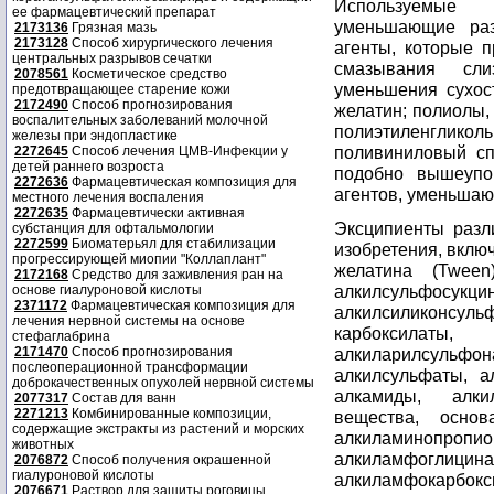
Используемые 
ее фармацевтический препарат
уменьшающие раз
2173136
Грязная мазь
2173128
Способ хирургического лечения
агенты, которые 
центральных разрывов сечатки
смазывания сли
2078561
Косметическое средство
уменьшения сухос
предотвращающее старение кожи
2172490
Способ прогнозирования
желатин; полиолы, 
воспалительных заболеваний молочной
полиэтиленгликол
железы при эндопластике
поливиниловый сп
2272645
Способ лечения ЦМВ-Инфекции у
детей раннего возроста
подобно вышеупо
2272636
Фармацевтическая композиция для
агентов, уменьша
местного лечения воспаления
2272635
Фармацевтически активная
Эксципиенты разл
субстанция для офтальмологии
2272599
Биоматерьял для стабилизации
изобретения, вклю
прогрессирующей миопии "Коллаплант"
желатина (Tween
2172168
Средство для заживления ран на
алкилсульфос
основе гиалуроновой кислоты
2371172
Фармацевтическая композиция для
алкилсиликонс
лечения нервной системы на основе
карбоксилаты,
стефаглабрина
2171470
Способ прогнозирования
алкиларилсульф
послеоперационной трансформации
алкилсульфаты, 
доброкачественных опухолей нервной системы
алкамиды, алки
2077317
Состав для ванн
2271213
Комбинированные композиции,
вещества, основ
содержащие экстракты из растений и морских
алкиламинопро
животных
алкиламфоглици
2076872
Способ получения окрашенной
гиалуроновой кислоты
алкиламфокарбо
2076671
Раствор для защиты роговицы