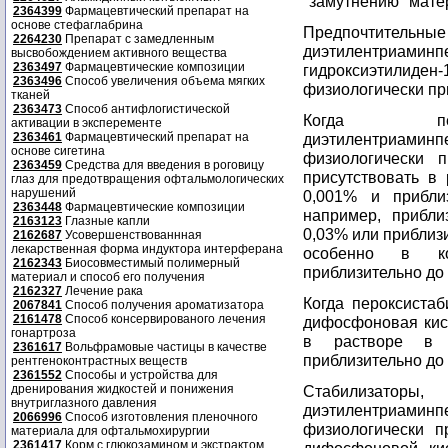
"замутнению" мате
2364399
Фармацевтический препарат на
основе стефаглабрина
Предпочтите
2264230
Препарат с замедленным
диэтилентриамин
высвобождением активного вещества
2363497
Фармацевтические композиции
гидроксиэтилид
2363496
Способ увеличения объема мягких
физиологически п
тканей
2363473
Способ антифлогистической
Когда перо
активации в эксперементе
2363461
Фармацевтический препарат на
диэтилентриаминп
основе сигетина
физиологически 
2363459
Средства для введения в роговицу
присутствовать в 
глаз для предотвращения офтальмологических
нарушений
0,001% и прибли
2363448
Фармацевтические композиции
например, прибли
2163123
Глазные капли
0,03% или приблиз
2162687
Усовершенствованнная
лекарственная форма индуктора интерферана
особенно в ко
2162343
Биосовместимый полимерный
приблизительно до
материал и способ его получения
2162327
Лечение рака
Когда пероксистаб
2067841
Способ получения ароматизатора
2161478
Способ консервированого лечения
дифосфоновая кисл
гонартроза
в растворе в к
2361617
Вольфрамовые частицы в качестве
приблизительно до 
рентгеноконтрастных веществ
2361552
Способы и устройства для
дренирования жидкостей и понижения
Стабили
внутриглазного давления
диэтилентриамин
2066996
Способ изготовления пленочного
физиологически п
материала для офтальмохирургии
2361417
Корм с глюкозамином и экстрактом