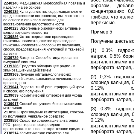
2240140
Медицинская многослойная повязка и
образом, добав
изделия на ее основе
концентрациях 0
2240135
Культура клеток, содержащая клетки -
предшественники остеонегеза, имплантант на
грибков, что явля
ее основе и его использование для
перекисью.
восстановления целостности кости
2240123
Экзогенные биологически активные
Пример 5
коньюгирующие вещества
2139886
Фотоотвержаемое производное
Получены шесть во
гликозаминогликата, сшитое производное
гликозаминогликата и способы их получения,
способ предотвращения клеточной и тканевой
(1) 0,3% гидрок
адгезии
натрия, 0,5% борн
2139729
Вакцина. Способ стимулирования
диэтилентриаминп
иммунной системы
2339386
Средство обладающее радио - и
пербората натрия, 
химиозащитным действием
2339369
Лечение офтальмологических
(2) 0,3% гидрокс
нарушений с использованием мочевины и ее
хлорида кальция, 
производных
2139041
Гидратантный регенерирующий крем
0,12% хл
и способ его получения
диэтилентриаминп
2139039
Косметический суперкрем для ухода
пербората натрия, 
за кожей
2139017
Способ получения боисовместимого
материала
(3) 0,3% гидрокс
2138503
Производные камптотецина, способы
хлорида кальция, 
их получения, уникальное средство
0,12% хл
2338556
Средство содержащие антагонист
Р2Х - рецептора и нестероидное
диэтилентриаминп
противоспалительное лекарственное средство
пербората натрия, 
2338514
Косметическое средство для