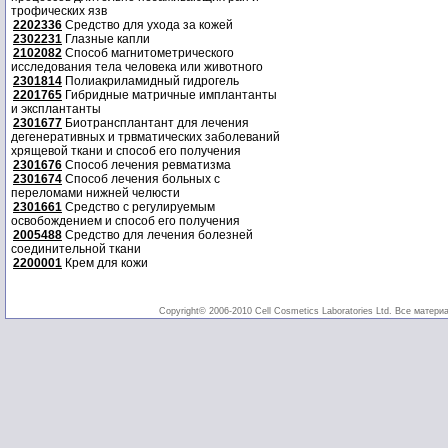
трофических язв
2202336
Средство для ухода за кожей
2302231
Глазные капли
2102082
Способ магнитометрического
исследования тела человека или животного
2301814
Полиакриламидный гидрогель
2201765
Гибридные матричные имплантанты
и эксплантанты
2301677
Биотрансплантант для лечения
дегенеративных и трвматических заболеваний
хрящевой ткани и способ его получения
2301676
Способ лечения ревматизма
2301674
Способ лечения больных с
переломами нижней челюсти
2301661
Средство с регулируемым
освобождением и способ его получения
2005488
Средство для лечения болезней
соединительной ткани
2200001
Крем для кожи
Copyright© 2006-2010 Cell Cosmetics Laboratories Ltd. Все матери