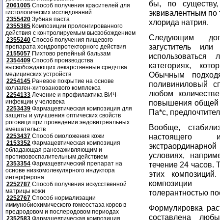
бы, по существу,
2061005
Способ получения красителей для
эквивалентным по 
гистологических исследований
2355420
Зубная паста
хлорида натрия.
2355385
Композиции пролонгированного
действия с контролируемым высвобождением
Следующим доп
2355240
Способ получения пищевого
загуститель или
препарата хондропротекторного действия
2155057
Пихтово репейный бальзам
использоваться
2354409
Способ производства
категориях, кот
высвобождающих лекарственные средчтва
Обычным подходя
медицинских устройств
2254145
Раневое покрытие на основе
поливиниловый сп
коллаген-хитозанового комплекса
любом количестве
2254133
Лечение и профилактика ВИЧ-
инфекции у человека
повышения общей в
2253439
Фармацевтическая композиция для
Па*с, предпочтител
защиты и улучшения оптических свойств
роговици при проведении эндовитреальных
Вообще, стабили
вмешательств
настоящего и
2253437
Способ омоложения кожи
2153352
Фармацевтическая композиция
экстраординарной
обладающая ранозаживляющим и
условиях, наприм
противовоспалительным действием
2353354
Фармацевтический препарат на
течение 24 часов. 
основе низкомолекулярного индуктора
этих композиций
интерферона
композиции х
2252787
Способ получения искусственной
матрицы кожи
толерантностью по
2252767
Способ нормализации
иммунобиохимического гомеостаза коров в
Формулировка рас
предродовом и послеродовом периодах
составлена люб
2352583
Фармацевтическая композиция