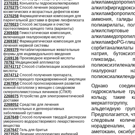
алкиламидопропил
2370281
Конъюгаты гидроксиалкилкрахмал
алкилэфиргидрокс
2370275
Способ лечения (коррекции)
косметических и возрастных дефектов кожи
алкиламфопропи
2370258
Фармацевтическая композиция для
аммония, галиды 
парентальной доставки в форме лиофилизата
полиакрилаты, по
2270023
Способ экстракции и очистки
протеогликана хрящего типа (варианты)
алкилспиртовые 
2369408
Гемостатическая композиция,
алкиламидопропи
включающая гиалуроновую кислоту
2369387
Фармацевтическая композиция для
алкиламфоPG-гли
лечения нервной системы
сорбитаналкилаты (
2369379
Нетаблитированные жевательные
натрия, бутокси
формы для индивидуального введения
2169136
Производное коричной кислоты
гликозиды, п
70792
Медицинский аппликатор
полиоксиэтиленалк
20741717
Способ стабилизации аскорбиновой
гиалуронат 
кислоты
2074712
Способ получения препарата,
полиоксиалкиленд
препятствующего преждевременной эякуляции
2367954
Способ прогнозирования развития
Однако соедин
кожной патологии у женщин с синдромом
гидроксильные гр
склерополикистозных яичников (СПКЯ)
2268075
Устройство для электрокинетической
кольцу, такие 
доставки
меркаптогруппу
2268052
Средство для лечения
альдегидную гру
воспалительных и дегенеративных
заболеваний суставов
Предполагается, ч
2167649
Способ получения твердой дисперсии
следовым количе
умеренного водорастворимого лекарственного
норадреналин, 
вещества
2167647
Гель для бритья
аметокаин, оксибу
2073520
Лечение урологических инфекций