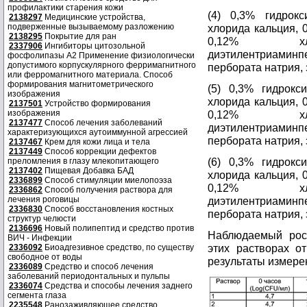
профилактики старения кожи
(4) 0,3% гидрокс
2138297
Медицинские устройства,
подверженные вызываемому разложению
хлорида кальция, 
2138295
Покрытие для ран
0,12% хл
2337906
Ингибиторы цитозольной
диэтилентриаминп
фосфолипазы А2 Применение физиологически
допустимого корпускулярного ферримагнитного
пербората натрия, 
или ферромагнитного материала. Способ
формирования магнитометрического
(5) 0,3% гидрокс
изображения
хлорида кальция, 
2137501
Устройство формирования
изображения
0,12% хл
2137477
Способ лечения заболеваний
диэтилентриаминп
характеризующихся аутоиммунной агрессией
пербората натрия, 
2137467
Крем для кожи лица и тела
2137449
Способ коррекции дефектов
(6) 0,3% гидрокс
преломления в глазу млекопитающего
2137402
Пищевая Добавка БАД
хлорида кальция, 
2336899
Способ стимуляции миелопоэза
0,12% хл
2336862
Способ получения раствора для
лечения роговицы
диэтилентриаминп
2336830
Способ восстановления костных
пербората натрия, 
структур челюсти
2136696
Новый полипептид и средство против
Наблюдаемый рост
ВИЧ - Инфекции
этих растворах о
2336092
Биоадгезивное средство, по существу
свободное от воды
результаты измере
2336089
Средство и способ лечения
заболеваний периодонтальных и пульпы
2336074
Средства и способы лечения заднего
сегмента глаза
2235548
Ранозаживляющее средство