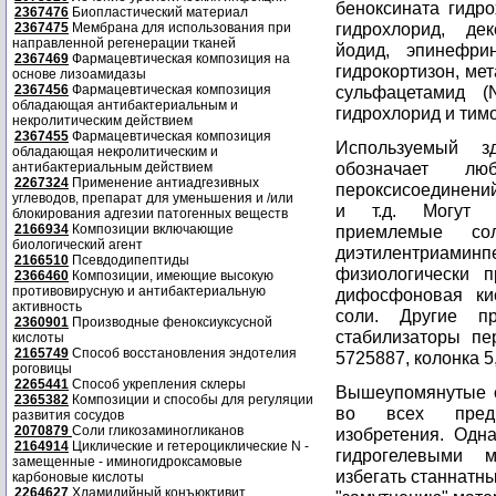
беноксината гидро
2367476
Биопластический материал
гидрохлорид, де
2367475
Мембрана для использования при
направленной регенерации тканей
йодид, эпинефрин
2367469
Фармацевтическая композиция на
гидрокортизон, ме
основе лизоамидазы
2367456
Фармацевтическая композиция
сульфацетамид (N
обладающая антибактериальным и
гидрохлорид и тим
некролитическим действием
2367455
Фармацевтическая композиция
Используемый з
обладающая некролитическим и
обозначает лю
антибактериальным действием
2267324
Применение антиадгезивных
пероксисоединени
углеводов, препарат для уменьшения и /или
и т.д. Могут т
блокирования адгезии патогенных веществ
2166934
Композиции включающие
приемлемые со
биологический агент
диэтилентриамин
2166510
Псевдодипептиды
физиологически п
2366460
Композиции, имеющие высокую
противовирусную и антибактериальную
дифосфоновая ки
активность
соли. Другие п
2360901
Производные феноксиуксусной
стабилизаторы пе
кислоты
2165749
Способ восстановления эндотелия
5725887, колонка 5,
роговицы
2265441
Способ укрепления склеры
Вышеупомянутые с
2365382
Композиции и способы для регуляции
во всех предв
развития сосудов
2070879
Соли гликозаминогликанов
изобретения. Одна
2164914
Циклические и гетероциклические N -
гидрогелевыми м
замещенные - иминогидроксамовые
избегать станнатны
карбоновые кислоты
2264627
Хламидийный конъюктивит