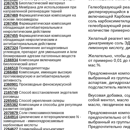
2367476
Биопластический материал
Гелеобразующий реаг
2367475
Мембрана для использования при
направленной регенерации тканей
диспергирующийся в 
2367469
Фармацевтическая композиция на
включающей Карбомер
основе лизоамидазы
соль карбоксиметилц
2367456
Фармацевтическая композиция
гелеобразующий реаг
обладающая антибактериальным и
количестве примерно 
некролитическим действием
2367455
Фармацевтическая композиция
Хелатный реагент мо
обладающая некролитическим и
динатриевую соль ЭД
антибактериальным действием
лимонную кислоту, д
2267324
Применение антиадгезивных
углеводов, препарат для уменьшения и /или
Желательно, чтобы д
блокирования адгезии патогенных веществ
2166934
Композиции включающие
от примерно 0,01 до 
биологический агент
мас.%.
2166510
Псевдодипептиды
2366460
Композиции, имеющие высокую
Предложенная композ
противовирусную и антибактериальную
выбранный из группы
активность
аспартам, дигидроха
2360901
Производные феноксиуксусной
подсластитель являл
кислоты
2165749
Способ восстановления эндотелия
Вкусовая добавка, с
роговицы
собой ментол, масло
2265441
Способ укрепления склеры
масло, гвоздичное ма
2365382
Композиции и способы для регуляции
развития сосудов
Предложенная компози
2070879
Соли гликозаминогликанов
2164914
Циклические и гетероциклические N -
предпочтительно от 6
замещенные - иминогидроксамовые
выбранный из группы
карбоновые кислоты
Предпочтительно лидо
2264627
Хламидийный конъюктивит