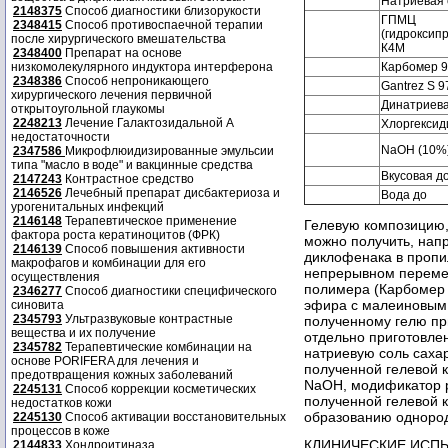
Натриевая 
2148375
Способ диагностики близорукости
ГПМЦ
2348415
Способ противоспаечной терапии
(гидроксип
после хирургического вмешательства
К4М
2348400
Препарат на основе
низкомолекулярного индуктора интерферона
Карбомер 
2348386
Способ непроникающего
Gantrez S 9
хирургического лечения первичной
Динатриева
открытоугольной глаукомы
2248213
Лечение Галактозидальной А
Хлоргексид
недостаточности
NaOH (10%
2347586
Микрофлюидизированные эмульсии
типа "масло в воде" и вакцинные средства
Вкусовая д
2147243
Контрастное средство
2146526
Лечебный препарат дисбактериоза и
Вода до
урогенитальных инфекций
2146148
Терапевтическое применение
Гелевую композицию
фактора роста кератиноцитов (ФРК)
можно получить, нап
2146139
Способ повышения активности
диклофенака в пропи
макрофагов и комбинации для его
непрерывном переме
осуществления
полимера (Карбомер 
2346277
Способ диагностики специфического
эфира с малеиновым а
синовита
2345793
Ультразвуковые контрастные
полученному гелю п
вещества и их получение
отдельно приготовле
2345782
Терапевтические комбинации на
натриевую соль сахар
основе PORIFERA для лечения и
полученной гелевой
предотвращения кожных заболеваний
NaOH, модификатор р
2245131
Способ коррекции косметических
полученной гелевой к
недостатков кожи
образованию однородн
2245130
Способ активации восстановительных
процессов в коже
КЛИНИЧЕСКИЕ ИСП
2144833
Хондроитиназа