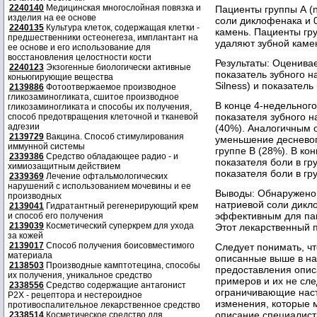
2240140
Медицинская многослойная повязка и
Пациенты группы А (
изделия на ее основе
соли диклофенака и 0
2240135
Культура клеток, содержащая клетки -
камень. Пациенты гру
предшественники остеонегеза, имплантант на
удаляют зубной каме
ее основе и его использование для
восстановления целостности кости
Результаты: Оценив
2240123
Экзогенные биологически активные
показатель зубного на
коньюгирующие вещества
Silness) и показател
2139886
Фотоотвержаемое производное
гликозаминогликата, сшитое производное
В конце 4-недельног
гликозаминогликата и способы их получения,
показателя зубного н
способ предотвращения клеточной и тканевой
адгезии
(40%). Аналогичным 
2139729
Вакцина. Способ стимулирования
уменьшение десневого
иммунной системы
группе В (28%). В к
2339386
Средство обладающее радио - и
показателя боли в г
химиозащитным действием
показателя боли в гр
2339369
Лечение офтальмологических
нарушений с использованием мочевины и ее
Выводы: Обнаружено,
производных
натриевой соли дикл
2139041
Гидратантный регенерирующий крем
эффективным для пац
и способ его получения
2139039
Косметический суперкрем для ухода
Этот лекарственный 
за кожей
2139017
Способ получения боисовместимого
Следует понимать, ч
материала
описанные выше в на
2138503
Производные камптотецина, способы
предоставления опис
их получения, уникальное средство
примеров и их не сле
2338556
Средство содержащие антагонист
ограничивающие нас
Р2Х - рецептора и нестероидное
изменения, которые 
противоспалительное лекарственное средство
описание специалист
2338514
Косметическое средство для