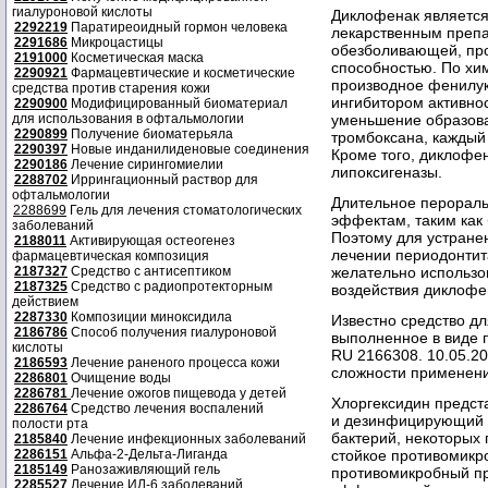
гиалуроновой кислоты
Диклофенак являетс
2292219
Паратиреоидный гормон человека
лекарственным преп
2291686
Микроцастицы
обезболивающей, про
2191000
Косметическая маска
способностью. По хим
2290921
Фармацевтические и косметические
производное фенилук
средства против старения кожи
ингибитором активнос
2290900
Модифицированный биоматериал
для использования в офтальмологии
уменьшение образова
2290899
Получение биоматерьяла
тромбоксана, каждый
2290397
Новые инданилиденовые соединения
Кроме того, диклофе
2290186
Лечение сирингомиелии
липоксигеназы.
2288702
Иррингационный раствор для
офтальмологии
Длительное перораль
2288699
Гель для лечения стоматологических
эффектам, таким как 
заболеваний
Поэтому для устране
2188011
Активирующая остеогенез
лечении периодонтит
фармацевтическая композиция
2187327
Средство с антисептиком
желательно использов
2187325
Средство с радиопротекторным
воздействия диклофе
действием
2287330
Композиции миноксидила
Известно средство дл
2186786
Способ получения гиалуроновой
выполненное в виде 
кислоты
RU 2166308. 10.05.20
2186593
Лечение раненого процесса кожи
сложности применени
2286801
Очищение воды
2286781
Лечение ожогов пищевода у детей
Хлоргексидин предст
2286764
Средство лечения воспалений
и дезинфицирующий 
полости рта
бактерий, некоторых 
2185840
Лечение инфекционных заболеваний
2286151
Альфа-2-Дельта-Лиганда
стойкое противомикр
2185149
Ранозаживляющий гель
противомикробный пр
2285527
Лечение ИЛ-6 заболеваний