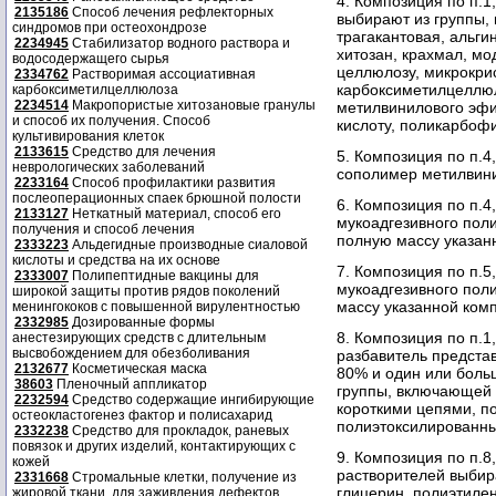
4. Композиция по п.1
2135186
Способ лечения рефлекторных
выбирают из группы,
синдромов при остеохондрозе
трагакантовая, альги
2234945
Стабилизатор водного раствора и
хитозан, крахмал, м
водосодержащего сырья
целлюлозу, микрокри
2334762
Растворимая ассоциативная
карбоксиметилцеллюл
карбоксиметилцеллюлоза
2234514
Макропористые хитозановые гранулы
метилвинилового эфи
и способ их получения. Способ
кислоту, поликарбофи
культивирования клеток
2133615
Средство для лечения
5. Композиция по п.4
неврологических заболеваний
сополимер метилвин
2233164
Способ профилактики развития
послеоперационных спаек брюшной полости
6. Композиция по п.4
2133127
Неткатный материал, способ его
мукоадгезивного поли
получения и способ лечения
полную массу указан
2333223
Альдегидные производные сиаловой
кислоты и средства на их основе
7. Композиция по п.5
2333007
Полипептидные вакцины для
мукоадгезивного пол
широкой защиты против рядов поколений
массу указанной ком
менингококов с повышенной вирулентностью
2332985
Дозированные формы
8. Композиция по п.
анестезирующих средств с длительным
высвобождением для обезболивания
разбавитель представ
2132677
Косметическая маска
80% и один или боль
38603
Пленочный аппликатор
группы, включающей 
2232594
Средство содержащие ингибирующие
короткими цепями, п
остеокластогенез фактор и полисахарид
полиэтоксилированны
2332238
Средство для прокладок, раневых
повязок и других изделий, контактирующих с
9. Композиция по п.8
кожей
растворителей выбир
2331668
Стромальные клетки, получение из
глицерин, полиэтилен
жировой ткани, для заживления дефектов