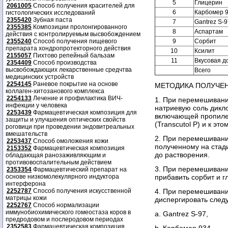
5
Глицерин
2061005
Способ получения красителей для
6
Карбомер 
гистологических исследований
2355420
Зубная паста
7
Gantrez S-9
2355385
Композиции пролонгированного
8
Аспартам
действия с контролируемым высвобождением
2355240
Способ получения пищевого
9
Сорбит
препарата хондропротекторного действия
10
Ксилит
2155057
Пихтово репейный бальзам
11
Вкусовая д
2354409
Способ производства
высвобождающих лекарственные средчтва
Всего
медицинских устройств
2254145
Раневое покрытие на основе
МЕТОДИКА ПОЛУЧЕ
коллаген-хитозанового комплекса
2254133
Лечение и профилактика ВИЧ-
1. При перемешивани
инфекции у человека
натриевую соль дикл
2253439
Фармацевтическая композиция для
включающей пропиле
защиты и улучшения оптических свойств
(Transcutol Р) и к эт
роговици при проведении эндовитреальных
вмешательств
2. При перемешивани
2253437
Способ омоложения кожи
полученному на стади
2153352
Фармацевтическая композиция
до растворения.
обладающая ранозаживляющим и
противовоспалительным действием
3. При перемешивании
2353354
Фармацевтический препарат на
основе низкомолекулярного индуктора
прибавить сорбит и г
интерферона
2252787
Способ получения искусственной
4. При перемешивани
матрицы кожи
диспергировать сле
2252767
Способ нормализации
иммунобиохимического гомеостаза коров в
a. Gantrez S-97,
предродовом и послеродовом периодах
2352583
Фармацевтическая композиция