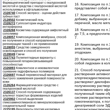
Фармацевтический препарат с гиалуроновой
16. Композиция по п.
кислотой и средства с гиалуроновой кислотой
представляет собой 
используемые в офтальмологии
2328740
Способ экспресс - оценки действия
17. Композиция по п.
зубных паст
добавку, выбранную 
2128502
Косметический гель
перечной, масло мяты
2328272
Суппозитории индуктора
интерферона
18. Композиция по п.
2328268
Косметика содержащая амфолитный
до 7,5, а предпочти
сополимер
2128057
Композиционная мембрана, способ
7.
ее получения и способ направленной
регенерации тканей с ее применением
19. Композиция по п
2128055
Средство замедленного
анестетик, выбранны
освобождения и способ его получения
этодокаин.
2128049
Свечи
2227743
Полипептидные варианты с
20. Композиция по п.
повышенной гепаринсвязывающей
собой лидокаин в кол
способностью
2326893
Ковалентное и нековалентное
21. Способ получения
сшивание гидрофильных полимеров
растворения активно
2326697
Новый перевязочный материал для
хлоргексидинглюкона
быстрого заживления раневой поверхности
растворяют диклофен
кожи
2126264
Фармацевтическое средство с
полученному раствор
гиалуроновой кислотой
метилвинилового эф
2326137
Способ получения содержащих
полученный таким об
альгинат пористых формованных изделий
системе растворите
2325902
Способ выделения
гомогенизатора, к п
гликозаминогликанов из минерализованной
динатриевой соли ЭД
соединительной ткани
хлоргексидинглюкона
2225195
Репелленты против насекомых