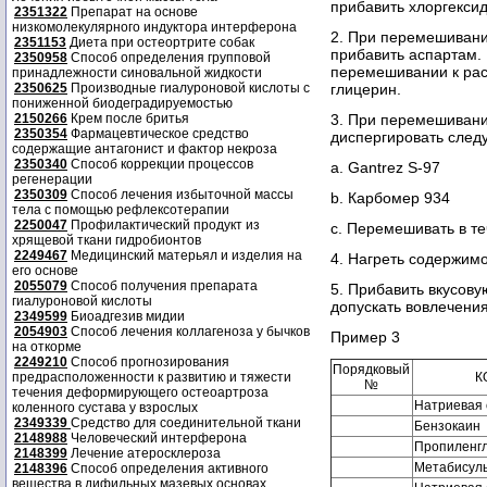
прибавить хлоргексид
2351322
Препарат на основе
низкомолекулярного индуктора интерферона
2. При перемешивании
2351153
Диета при остеортрите собак
прибавить аспартам.
2350958
Способ определения групповой
перемешивании к раст
принадлежности синовальной жидкости
2350625
Производные гиалуроновой кислоты с
глицерин.
пониженной биодеградируемостью
2150266
Крем после бритья
3. При перемешивани
2350354
Фармацевтическое средство
диспергировать сле
содержащие антагонист и фактор некроза
2350340
Способ коррекции процессов
a. Gantrez S-97
регенерации
2350309
Способ лечения избыточной массы
b. Карбомер 934
тела с помощью рефлексотерапии
2250047
Профилактический продукт из
с. Перемешивать в те
хрящевой ткани гидробионтов
2249467
Медицинский матерьял и изделия на
4. Нагреть содержимо
его основе
2055079
Способ получения препарата
5. Прибавить вкусов
гиалуроновой кислоты
допускать вовлечения
2349599
Биоадгезив мидии
2054903
Способ лечения коллагеноза у бычков
Пример 3
на откорме
2249210
Способ прогнозирования
Порядковый
предрасположенности к развитию и тяжести
К
№
течения деформирующего остеоартроза
Натриевая 
коленного сустава у взрослых
2349339
Средство для соединительной ткани
Бензокаин
2148988
Человеческий интерферона
Пропиленг
2148399
Лечение атеросклероза
Метабисул
2148396
Способ определения активного
вещества в дифильных мазевых основах