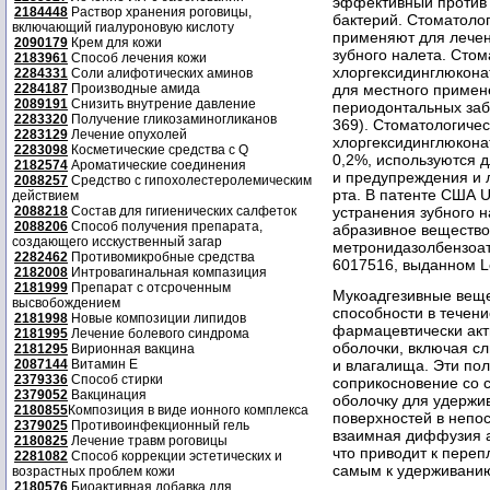
эффективный против
2184448
Раствор хранения роговицы,
бактерий. Стоматолог
включающий гиалуроновую кислоту
применяют для лечен
2090179
Крем для кожи
зубного налета. Сто
2183961
Способ лечения кожи
хлоргексидинглюконат
2284331
Соли алифотических аминов
2284187
Производные амида
для местного примен
2089191
Снизить внутрение давление
периодонтальных забол
2283320
Получение гликозаминогликанов
369). Стоматологиче
2283129
Лечение опухолей
хлоргексидинглюкона
2283098
Косметические средства с Q
0,2%, используются 
2182574
Ароматические соединения
и предупреждения и 
2088257
Средство с гипохолестеролемическим
рта. В патенте США 
действием
2088218
Состав для гигиенических салфеток
устранения зубного н
2088206
Способ получения препарата,
абразивное вещество
создающего исскуственный загар
метронидазолбензоат
2282462
Противомикробные средства
6017516, выданном L
2182008
Интровагинальная компазиция
2181999
Препарат с отсроченным
Мукоадгезивные веще
высвобождением
способности в течен
2181998
Новые композиции липидов
фармацевтически акт
2181995
Лечение болевого синдрома
оболочки, включая сл
2181295
Вирионная вакцина
2087144
Витамин Е
и влагалища. Эти по
2379336
Способ стирки
соприкосновение со 
2379052
Вакцинация
оболочку для удержи
2180855
Композиция в виде ионного комплекса
поверхностей в непо
2379025
Противоинфекционный гель
взаимная диффузия а
2180825
Лечение травм роговицы
что приводит к пере
2281082
Способ коррекции эстетических и
самым к удерживанию
возрастных проблем кожи
2180576
Биоактивная добавка для