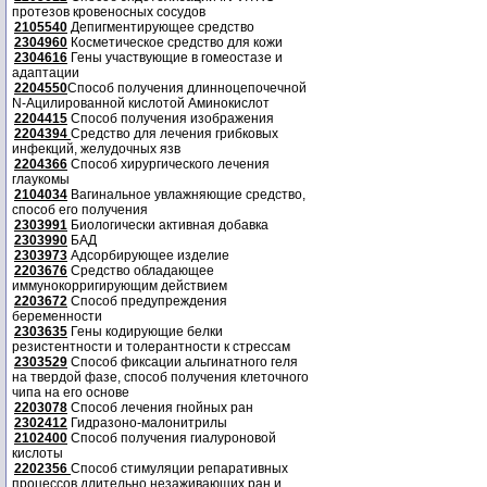
протезов кровеносных сосудов
2105540
Депигментирующее средство
2304960
Косметическое средство для кожи
2304616
Гены участвующие в гомеостазе и
адаптации
2204550
Способ получения длинноцепочечной
N-Ацилированной кислотой Аминокислот
2204415
Способ получения изображения
2204394
Средство для лечения грибковых
инфекций, желудочных язв
2204366
Способ хирургического лечения
глаукомы
2104034
Вагинальное увлажняющие средство,
способ его получения
2303991
Биологически активная добавка
2303990
БАД
2303973
Адсорбирующее изделие
2203676
Средство обладающее
иммунокорригирующим действием
2203672
Способ предупреждения
беременности
2303635
Гены кодирующие белки
резистентности и толерантности к стрессам
2303529
Способ фиксации альгинатного геля
на твердой фазе, способ получения клеточного
чипа на его основе
2203078
Способ лечения гнойных ран
2302412
Гидразоно-малонитрилы
2102400
Способ получения гиалуроновой
кислоты
2202356
Способ стимуляции репаративных
процессов длительно незаживающих ран и