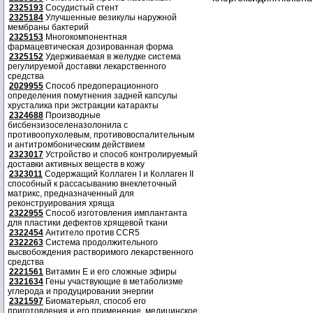
2325193
Сосудистый стент
2325184
Улучшенные везикулы наружной
мембраны бактерий
2325153
Многокомпонентная
фармацевтическая дозированная форма
2325152
Удерживаемая в желудке система
регулируемой доставки лекарственного
средства
2029955
Способ предоперационного
определения помутнения задней капсулы
хрусталика при экстракции катаракты
2324688
Производные
бисбензизоселеназолонила с
противоопухолевым, противовоспалительным
и антитромбоническим действием
2323017
Устройство и способ контролируемый
доставки активных веществ в кожу
2323011
Содержащий Коллаген I и Коллаген II
способный к рассасыванию внеклеточный
матрикс, предназначенный для
реконструирования хряща
2322955
Способ изготовления имплантанта
для пластики дефектов хрящевой ткани
2322454
Антитело против CCR5
2322263
Система продолжительного
высвобождения растворимого лекарственного
средства
2221561
Витамин Е и его сложные эфиры
2321634
Гены участвующие в метаболизме
углерода и продуцировании энергии
2321597
Биоматерьял, способ его
приготовления и его применение, медицинское