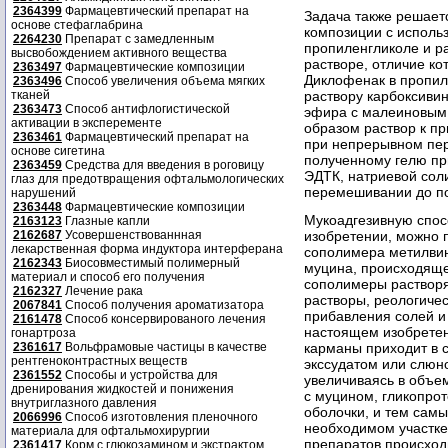
2364399
Фармацевтический препарат на
Задача также решает
основе стефаглабрина
композиции с исполь
2264230
Препарат с замедленным
пропиленгликоле и р
высвобождением активного вещества
растворе, отличие кот
2363497
Фармацевтические композиции
Диклофенак в пропил
2363496
Способ увеличения объема мягких
тканей
раствору карбоксиви
2363473
Способ антифлогистической
эфира с малеиновым 
активации в эксперементе
образом раствор к п
2363461
Фармацевтический препарат на
при непрерывном пер
основе сигетина
полученному гелю пр
2363459
Средства для введения в роговицу
ЭДТК, натриевой сол
глаз для предотвращения офтальмологических
перемешивании до по
нарушений
2363448
Фармацевтические композиции
Мукоадгезивную спос
2163123
Глазные капли
2162687
Усовершенствованнная
изобретении, можно 
лекарственная форма индуктора интерферана
сополимера метилви
2162343
Биосовместимый полимерный
муцина, происходяще
материал и способ его получения
сополимеры растворя
2162327
Лечение рака
растворы, реологиче
2067841
Способ получения ароматизатора
прибавления солей и
2161478
Способ консервированого лечения
настоящем изобретен
гонартроза
2361617
Вольфрамовые частицы в качестве
карманы приходит в 
рентгеноконтрастных веществ
экссудатом или слюн
2361552
Способы и устройства для
увеличиваясь в объе
дренирования жидкостей и понижения
с муцином, гликопро
внутриглазного давления
оболочки, и тем сам
2066996
Способ изготовления пленочного
необходимом участке
материала для офтальмохирургии
препаратов происход
2361417
Корм с глюкозамином и экстрактом