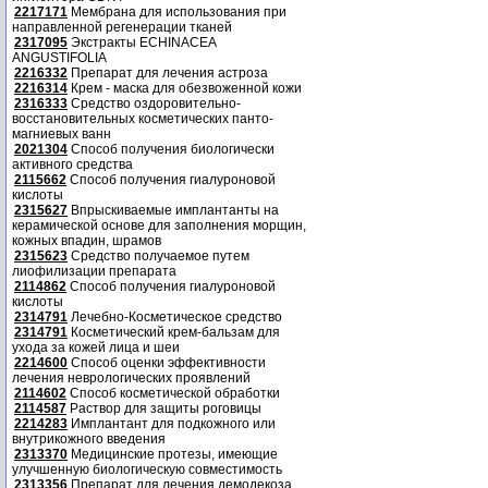
2217171
Мембрана для использования при
направленной регенерации тканей
2317095
Экстракты ECHINACEA
ANGUSTIFOLIA
2216332
Препарат для лечения астроза
2216314
Крем - маска для обезвоженной кожи
2316333
Средство оздоровительно-
восстановительных косметических панто-
магниевых ванн
2021304
Способ получения биологически
активного средства
2115662
Способ получения гиалуроновой
кислоты
2315627
Впрыскиваемые имплантанты на
керамической основе для заполнения морщин,
кожных впадин, шрамов
2315623
Средство получаемое путем
лиофилизации препарата
2114862
Способ получения гиалуроновой
кислоты
2314791
Лечебно-Косметическое средство
2314791
Косметический крем-бальзам для
ухода за кожей лица и шеи
2214600
Способ оценки эффективности
лечения неврологических проявлений
2114602
Способ косметической обработки
2114587
Раствор для защиты роговицы
2214283
Имплантант для подкожного или
внутрикожного введения
2313370
Медицинские протезы, имеющие
улучшенную биологическую совместимость
2313356
Препарат для лечения демодекоза