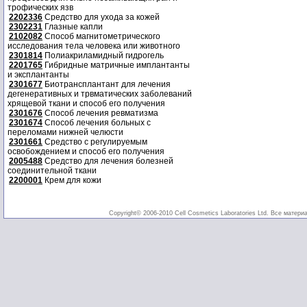
трофических язв
2202336
Средство для ухода за кожей
2302231
Глазные капли
2102082
Способ магнитометрического
исследования тела человека или животного
2301814
Полиакриламидный гидрогель
2201765
Гибридные матричные имплантанты
и эксплантанты
2301677
Биотрансплантант для лечения
дегенеративных и трвматических заболеваний
хрящевой ткани и способ его получения
2301676
Способ лечения ревматизма
2301674
Способ лечения больных с
переломами нижней челюсти
2301661
Средство с регулируемым
освобождением и способ его получения
2005488
Средство для лечения болезней
соединительной ткани
2200001
Крем для кожи
Copyright© 2006-2010 Cell Cosmetics Laboratories Ltd. Все матери