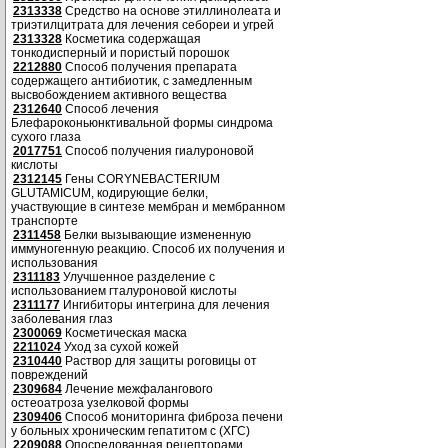
2313338
Средство на основе этиллинолеата и
триэтилцитрата для лечения себореи и угрей
2313328
Косметика содержащая
тонкодисперный и пористый порошок
2212880
Способ получения препарата
содержащего антибиотик, с замедленным
высвобождением активного вещества
2312640
Способ лечения
Блефароконьюнктивальной формы синдрома
сухого глаза
2017751
Способ получения гиалуроновой
кислоты
2312145
Гены CORYNEBACTERIUM
GLUTAMICUM, кодирующие белки,
участвующие в синтезе мембран и мембранном
транспорте
2311458
Белки вызывающие измененную
иммуногенную реакцию. Способ их получения и
использования
2311183
Улучшенное разделение с
использованием гталуроновой кислоты
2311177
Ингибиторы интегрина для лечения
заболевания глаз
2300069
Косметическая маска
2211024
Уход за сухой кожей
2310440
Раствор для защиты роговицы от
повреждений
2309684
Лечение межфалангового
остеоатроза узелковой формы
2309406
Способ мониторинга фиброза печени
у больных хроническим гепатитом с (ХГС)
2209088
Опосредованная рецепторами