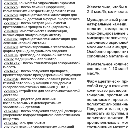
2370281
Конъюгаты гидроксиалкилкрахмал
Желательно, чтобы в
2370275
Способ лечения (коррекции)
косметических и возрастных дефектов кожи
2-3 мас.%, количеств
2370258
Фармацевтическая композиция для
парентальной доставки в форме лиофилизата
Мукоадгезивный реаг
2270023
Способ экстракции и очистки
натуральные камеди, 
протеогликана хрящего типа (варианты)
желатин, камедь карай
2369408
Гемостатическая композиция,
модифицированные ц
включающая гиалуроновую кислоту
микрокристаллическу
2369387
Фармацевтическая композиция для
сополимер акриловой
лечения нервной системы
малеиновым ангидрид
2369379
Нетаблитированные жевательные
формы для индивидуального введения
Особенно предпочтит
2169136
Производное коричной кислоты
сополимер метилвин
70792
Медицинский аппликатор
20741717
Способ стабилизации аскорбиновой
Желательное количес
кислоты
составляет 1-10 мас.
2074712
Способ получения препарата,
мас.%.
препятствующего преждевременной эякуляции
2367954
Способ прогнозирования развития
Фармацевтически при
кожной патологии у женщин с синдромом
собой воду в количес
склерополикистозных яичников (СПКЯ)
количество раствори
2268075
Устройство для электрокинетической
глицерин, простые и
доставки
2268052
Средство для лечения
полигликоли, просты
воспалительных и дегенеративных
полиэтоксилированны
заболеваний суставов
Предпочтительно, од
2167649
Способ получения твердой дисперсии
выбирать из группы,
умеренного водорастворимого лекарственного
полиэтиленгликоли. 
вещества
пропиленгликоль, мо
2167647
Гель для бритья
соотношение может со
2073520
Лечение урологических инфекций