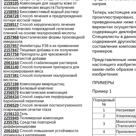
2159105
Композиция для защиты кожи от
натрия.
опасных химических веществ Получение
2158593
Биосовместимый водный раствор
Теперь настоящее из
2358728
Способ лечения и предупреждения
проиллюстрировано, 
потери костной ткани
приведенными ниже п
2258517
Способ хирургического лечения
вариантах осуществл
травмотических повреждений селезенки
содержащих диклофен
пленкой на основе гиалуроновой кислоты
Специалисты в данно
2357968
Кристалические формы производной
содержания других/в
имидазола
2357957
Ингибиторы P38 и их применение
составлении компози
2157647
Пищевая добавка и ее получение
примеров.
2357758
Препараты для чрескожной и
чересслизистой добавки
Представленные ниж
2063244
Способ стабилизации растворов
настоящего изобрете
2063140
Способ получения препарата для
каким-либо образом
консервирования мяса
изобретения.
2157381
Способ получения гиалуроновой
кислоты
ПРИМЕРЫ
2257198
Композиции микроцастиц
2356909
Белковый комплекс
Пример 1
2356570
Косметическая композиция
2256434
Способ закрытия перфорации
Порядковый
барабанной перепонки
№
2356520
Способ лечения постконтузионного
повреждения сечатки глаза
1
Натриевая 
2156133
Г
ель
2
Хлоргексид
2255945
Полимерная композиция
Моноэтило
2355761
Средства повторной
3
(Transcutol 
дифференцировки
2061043
Способ повышения устойчивости
4
Пропиленг
урокиназы к нагреванию