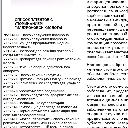
и фармацевтически п
определенном колич
растворением диклоф
карбоксивиниловый п
СПИСОК ПАТЕНТОВ С
малеиновым ангидрид
УПОМИНАНИЕМ
приготовленной отде
ГИАЛУРОНОВОЙ КИСЛОТЫ
перемешивании, дале
раствор динатриевой
95114061
Способ получения гиалурона
хлоргексидинглюкона
2017751
Способ получения гиалурона
композиция позволяе
2192150
БАД для профилактики йодной
недостаточности
пораженном участке 
2112542
Препарат для лечения патологий
обеспечивает местну
соединительных тканей
воздействия. 2 н. и 19
2225206
Препарат для лечения рака молочной
железы
Настоящее изобретен
2299733
Лечение опорно-двигательного
лечения стоматологи
аппарата
облегчения боли, со
2299732
Способ лечения глаукомы
заболеваниям, включ
2299726
Противоинфекционная губная помада
2299725
Косметическое средство для ухода за
Стоматологические з
кожей
заболевание, предст
2198878
Ароматическое соединение
2198702
Способ подготовки трофических язв к
и является важной п
аутодермапластике
встречающимися мик
2198653
Вагинальные суппозитории
микроорганизмы и фа
2197946
Композиция для ухода за волосами
заболевание включае
2197923
Фармацевтическая композиция для
опорные соединитель
лечения отеков роговицы
предположительно в
2298410
Биотрансплантант и способ лечения
зубного налета, кот
ревматических и аутоиммунных заболеваний
2197501
Фотоотверженный гель на основе
грамположительной к