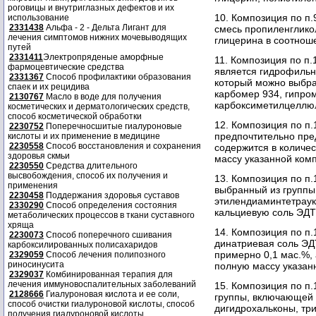
роговицы и внутриглазных дефектов и их
10. Композиция по п.
использование
2331438
Альфа - 2 - Дельта Лигант для
смесь пропиленглико
лечения симптомов нижних мочевыводящих
глицерина в соотноше
путей
2331411
Электропряденые аморфные
11. Композиция по п
фармоцевтические средства
является гидрофильн
2331367
Способ профилактики образования
который можно выбра
спаек и их рецидива
карбомер 934, гипро
2130767
Масло в воде для получения
карбоксиметилцеллю
косметических и дерматологических средств,
способ косметической обработки
12. Композиция по п.
2230752
Поперечносшитые гиалуроновые
предпочтительно пре
кислоты и их применение в медицине
2230558
Способ восстановления и сохранения
содержится в количес
здоровья скмьи
массу указанной ком
2230550
Средства длительного
высвобождения, способ их получения и
13. Композиция по п
применения
выбранный из группы
2230458
Поддержания здоровья суставов
этилендиаминтетраук
2330290
Способ определения состояния
кальциевую соль ЭДТ
метаболических процессов в ткани суставного
хряща
14. Композиция по п.
2230073
Способ поперечного сшивания
динатриевая соль ЭДТ
карбоксилированных полисахаридов
примерно 0,1 мас.%, 
2329059
Способ лечения полипозного
риносинусита
полную массу указан
2329037
Комбинированная терапия для
лечения иммуновоспалительных заболеваний
15. Композиция по п
2128666
Гиалуроновая кислота и ее соли,
группы, включающей 
способ очистки гиалуроновой кислоты, способ
дигидрохальконы, тр
получения гиалуроновой кислоты.