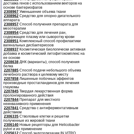
доставка генов с использованием векторов на
основе бактериофагов
2308967
Уменьшение объема ткани
2308962
Средство для опорно-дигательного
аппарата
2308957
Способ получения препарата для
мезотерапии
2308954
Средство для лечения ран,
содержащее плазму или сыворотку крови
2308951
Комплексный способ профилактики
вагинальных дисбактериозов
2308937
Косметическая биологически активная
добавка и косметический литофитокомплекс на
ее основе
2208638
ДНК (варианты), способ получения
белка
2207885
Способ подачи небольшого объема
лечебного раствора к целевому месту
2207858
Лишенные побочных эффектов
производные простагландинов для лечения
глаукомы
2207845
Твердая лекарственная форма
пролонгированного действия
2207844
Препарат для местного
неинвазивного применения
2207841
Средства с антиферментативным
действием
2306335
Стволовые клетки и решетки
полученные из жировой ткани
2306140
Новые рецепторы для Helicobacter
pylori и их применение
2205612
Способ эндотелизации IN VITRO