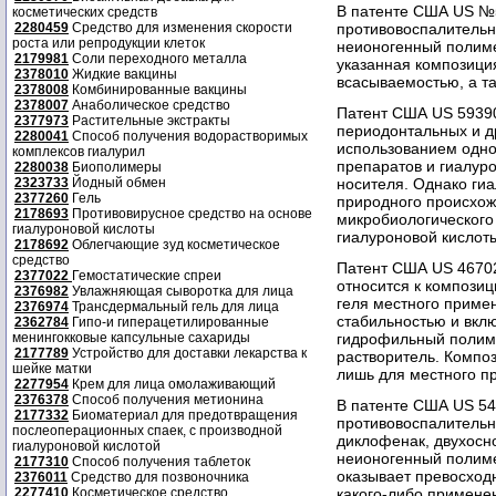
В патенте США US №
косметических средств
2280459
Средство для изменения скорости
противовоспалительн
роста или репродукции клеток
неионогенный полиме
2179981
Соли переходного металла
указанная композици
2378010
Жидкие вакцины
всасываемостью, а т
2378008
Комбинированные вакцины
2378007
Анаболическое средство
Патент США US 59390
2377973
Растительные экстракты
периодонтальных и д
2280041
Способ получения водорастворимых
использованием одно
комплексов гиалурил
препаратов и гиалуро
2280038
Биополимеры
2323733
Йодный обмен
носителя. Однако ги
2377260
Гель
природного происхож
2178693
Противовирусное средство на основе
микробиологического 
гиалуроновой кислоты
гиалуроновой кислоты
2178692
Облегчающие зуд косметическое
средство
Патент США US 467025
2377022
Гемостатические спреи
относится к компози
2376982
Увлажняющая сыворотка для лица
геля местного прим
2376974
Трансдермальный гель для лица
стабильностью и вкл
2362784
Гипо-и гиперацетилированные
менингокковые капсульные сахариды
гидрофильный полиме
2177789
Устройство для доставки лекарства к
растворитель. Компо
шейке матки
лишь для местного п
2277954
Крем для лица омолаживающий
2376378
Способ получения метионина
В патенте США US 54
2177332
Биоматериал для предотвращения
противовоспалительн
послеоперационных спаек, с производной
диклофенак, двухосн
гиалуроновой кислотой
неионогенный полиме
2177310
Способ получения таблеток
оказывает превосход
2376011
Средство для позвоночника
2277410
Косметическое средство
какого-либо примене