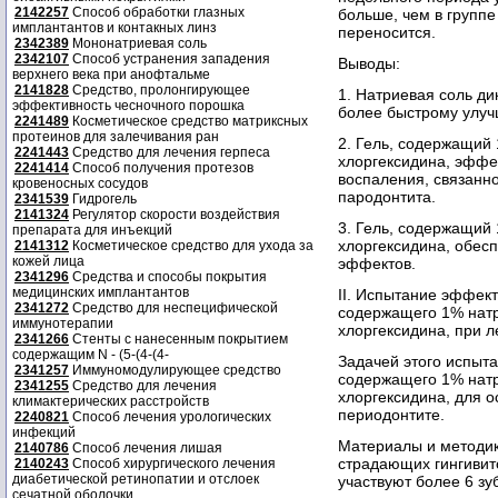
2142257
Способ обработки глазных
больше, чем в групп
имплантантов и контакных линз
переносится.
2342389
Мононатриевая соль
2342107
Способ устранения западения
Выводы:
верхнего века при анофтальме
2141828
Средство, пролонгирующее
1. Натриевая соль д
эффективность чесночного порошка
более быстрому улуч
2241489
Косметическое средство матриксных
протеинов для залечивания ран
2. Гель, содержащий
2241443
Средство для лечения герпеса
хлоргексидина, эффе
2241414
Способ получения протезов
воспаления, связанно
кровеносных сосудов
пародонтита.
2341539
Гидрогель
2141324
Регулятор скорости воздействия
3. Гель, содержащий
препарата для инъекций
хлоргексидина, обес
2141312
Косметическое средство для ухода за
кожей лица
эффектов.
2341296
Средства и способы покрытия
медицинских имплантантов
II. Испытание эффек
2341272
Средство для неспецифической
содержащего 1% натр
иммунотерапии
хлоргексидина, при л
2341266
Стенты с нанесенным покрытием
содержащим N - (5-(4-(4-
Задачей этого испыт
2341257
Иммуномодулирующее средство
содержащего 1% натр
2341255
Средство для лечения
хлоргексидина, для о
климактерических расстройств
периодонтите.
2240821
Способ лечения урологических
инфекций
Материалы и методик
2140786
Способ лечения лишая
страдающих гингивит
2140243
Способ хирургического лечения
диабетической ретинопатии и отслоек
участвуют более 6 зу
сечатной оболочки