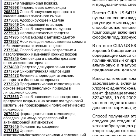
2323748
Медицинская повязка
и предназначена спе
2276998
Гидрогелевые композиции
2082416
Способ получения препарата с
Патент США US 64719
коллагенном из животного сырья
путем нанесения жид
2375081
Адсорбирующее изделие
регулируемым выделе
2375049
Охлаждающий пластырь
способностью мгнове
2346049
Способ получения гиалурона
Композиция включает
2275913
Фармацевтические средства
фосфолипид, жирную 
2174985
Полисахарид с антиоксидантом
2373957
Носитель для лекарственных средств
В патенте США US 5
и биологически активных веществ
2373941
Способ коррекции возрастных и
хорошей биоадгезивн
патологических изменений кожных покров
содержащие смеси си
2174845
Композиции и способы доставки
поливиниловый спирт
генетического материала
альгиновую и гиалур
2174830
Средство для укрепления волос
предназначен для чр
2373769
Синбиотическая композиция
2274472
Лечение апорно-двигательного
Известна гелевая ко
аппарата и болевых синдромов
заболеваний, включа
2372929
Профилактическая композиция на
хлоргексидинглюкона
основе веществ фенольной природы в
липосомной форме
агент, фармацевтиче
2173563
Способ нанесения на поверхность
32242963, 19.06.2002 
предметов покрытия на основе гиалуроновой
что она недостаточн
кислоты, её производных и полусинтетических
десневого кармана, з
полимеров
2079304
фармацевтическая композиция,
Способ получения это
обладающая иммуносупрессорной и
следующие стадии: а
антимикробной активностью
хелатообразующего р
2273645
Полипептид ожирения
хлоргексидинглюконат
2173154
Фракция
кератансульфатолигосахаридов и содержащий
растворение при пере