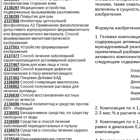
профилактики старения кожи
техники, также охва
2138297
Медицинские устройства,
включены в сущность
подверженные вызываемому разложению
изобретения.
2138295
Покрытие для ран
2337906
Ингибиторы цитозольной
фосфолипазы А2 Применение физиологически
Формула изобретени
допустимого корпускулярного ферримагнитного
или ферромагнитного материала. Способ
1. Гелевая композиц
формирования магнитометрического
содержащая активный
изображения
мукоадгезивный реаг
2137501
Устройство формирования
приемлемый разбавит
изображения
2137477
Способ лечения заболеваний
активного компонент
характеризующихся аутоиммунной агрессией
следующем содержан
2137467
Крем для кожи лица и тела
2137449
Способ коррекции дефектов
Хлор
преломления в глазу млекопитающего
Муко
2137402
Пищевая Добавка БАД
Дикл
2336899
Способ стимуляции миелопоэза
2336862
Способ получения раствора для
Геле
лечения роговицы
Фарм
2336830
Способ восстановления костных
разб
структур челюсти
2136696
Новый полипептид и средство против
2. Композиция по п.1
ВИЧ - Инфекции
2-3 мас.% в расчете 
2336092
Биоадгезивное средство, по существу
свободное от воды
3. Композиция по п.1
2336089
Средство и способ лечения
заболеваний периодонтальных и пульпы
равно в диапазоне 0,
2336074
Средства и способы лечения заднего
композиции.
сегмента глаза
2235548
Ранозаживляющее средство