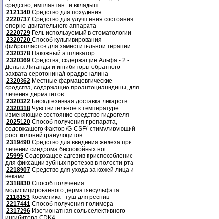
средство, имплантант и вкладыш
2121340
Средство для похудения
2220737
Средство для улучшения состояния
опорно-двигательного аппарата
2220729
Гель используемый в стоматологии
2320720
Способ культивирования
фибропластов для заместительной терапии
2320378
Накожный аппликатор
2320369
Средства, содержащие Альфа - 2 -
Дельта Лиганды и ингибиторы обратного
захвата серотонина/норадреналина
2320362
Местные фармацевтические
средства, содержащие проантоцианидины, для
лечения дерматитов
2320322
Биоадгезивная доставка лекарств
2320318
Чувствительное к температуре
изменяющие состояние средство гидрогеля
2025120
Способ получения препарата,
содержащего Фактор /G-CSF/, стимулирующий
рост колоний гранулоцитов
2319490
Средство для введения железа при
лечении синдрома беспокойных ног
25995
Содержащее адгезив приспособление
для фиксации зубных протезов в полости рта
2218907
Средство для ухода за кожей лица и
веками
2318830
Способ получения
модифицированного дерматансульфата
2118153
Косметика - туш для ресниц
2217441
Способ получения полимера
2317296
Изетионатная соль селективного
ингибитора CDK4