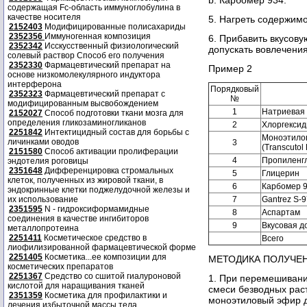
b. Карбомер 934.
содержащая Fc-область иммуноглобулина в
качестве носителя
5. Нагреть содержимо
2152403
Модифицированные полисахариды
2352356
Иммуногенная композиция
6. Прибавить вкусов
2352342
Исскусственный физиологический
допускать вовлечения
солевый раствор Способ его получения
2352330
Фармацевтический препарат на
Пример 2
основе низкомолекулярного индуктора
интерферона
Порядковый
2352323
Фармацевтический препарат с
№
модифицированным высвобождением
1
Натриевая 
2152027
Способ подготовки ткани мозга для
определения гликозаминогликанов
2
Хлоргексид
2251842
Интектицидный состав для борьбы с
Моноэтило
личинками оводов
3
(Transcutol 
2151580
Способ активации пролиферации
4
Пропиленг
эндотелия роговицы
2351648
Дифференцировка стромальных
5
Глицерин
клеток, полученных из жировой ткани, в
6
Карбомер 
эндокринные клетки поджелудочной железы и
их использование
7
Gantrez S-9
2351595
N - гидроксиформамидные
8
Аспартам
соединения в качестве ингибиторов
9
Вкусовая д
металлопротеина
2251411
Косметическое средство в
Всего
лиофилизированной фармацевтической форме
2251405
Косметика...ее композиции для
МЕТОДИКА ПОЛУЧЕ
косметических препаратов
2251367
Средство со сшитой гиалуроновой
1. При перемешивани
кислотой для наращивания тканей
смеси безводных рас
2351359
Косметика для профилактики и
моноэтиловый эфир ди
лечения избыточной массы тела