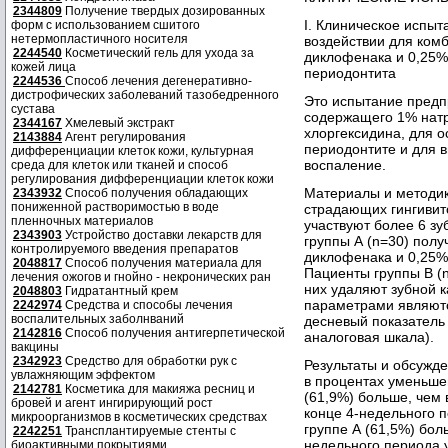
2344809
Получение твердых дозированных
I. Клиническое испы
форм с использованием сшитого
нетермопластичного носителя
воздействии для ком
2244540
Косметический гель для ухода за
диклофенака и 0,25% 
кожей лица
периодонтита
2244536
Способ лечения дегенеративно-
дистрофических заболеваний тазобедренного
Это испытание предп
сустава
содержащего 1% натр
2344167
Хмелевый экстракт
хлоргексидина, для о
2143884
Агент регулирования
периодонтите и для 
дифференциации клеток кожи, культурная
воспаление.
среда для клеток или тканей и способ
регулирования дифференциации клеток кожи
Материалы и методик
2343932
Способ получения обладающих
пониженной растворимостью в воде
страдающих гингивит
пленночных материалов
участвуют более 6 зу
2343903
Устройство доставки лекарств для
группы А (n=30) пол
контролируемого введения препаратов
диклофенака и 0,25% 
2048817
Способ получения материала для
Пациенты группы В (n
лечения ожогов и гнойно - некронических ран
них удаляют зубной 
2048803
Гидратантный крем
параметрами являются
2242974
Средства и способы лечения
воспалительных заболнваний
десневый показатель 
2142816
Способ получения антигерпетической
аналоговая шкала).
вакцины
2342923
Средство для обработки рук с
Результаты и обсужд
увлажняющим эффектом
в процентах уменьшен
2142781
Косметика для макияжа ресниц и
(61,9%) больше, чем 
бровей и агент ингирирующий рост
конце 4-недельного 
микроорганизмов в косметических средствах
группе А (61,5%) боль
2242251
Трансплантируемые стенты с
недельного периода 
биоактивными покрытиями