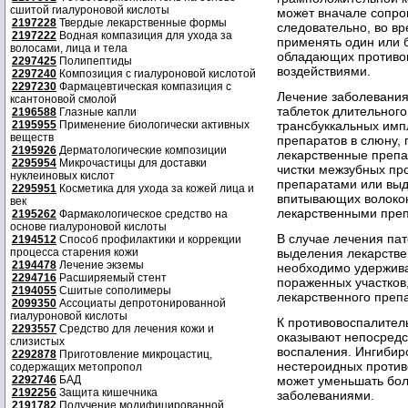
сшитой гиалуроновой кислоты
может вначале сопро
2197228
Твердые лекарственные формы
следовательно, во в
2197222
Водная компазиция для ухода за
применять один или 
волосами, лица и тела
обладающих противо
2297425
Полипептиды
воздействиями.
2297240
Композиция с гиалуроновой кислотой
2297230
Фармацевтическая компазиция с
Лечение заболевания
ксантоновой смолой
таблеток длительного
2196588
Глазные капли
2195955
Применение биологически активных
трансбуккальных имп
веществ
препаратов в слюну,
2195926
Дерматологические композиции
лекарственные препа
2295954
Микрочастицы для доставки
чистки межзубных пр
нуклеиновых кислот
препаратами или выд
2295951
Косметика для ухода за кожей лица и
впитывающих волокон
век
лекарственными пре
2195262
Фармакологическое средство на
основе гиалуроновой кислоты
В случае лечения па
2194512
Способ профилактики и коррекции
процесса старения кожи
выделения лекарстве
2194478
Лечение экземы
необходимо удержива
2294716
Расширяемый стент
пораженных участков
2194055
Сшитые сополимеры
лекарственного препа
2099350
Ассоциаты депротонированной
гиалуроновой кислоты
К противовоспалител
2293557
Средство для лечения кожи и
оказывают непосредс
слизистых
воспаления. Ингибир
2292878
Приготовление микроцастиц,
нестероидных против
содержащих метопропол
2292746
БАД
может уменьшать бол
2192256
Защита кишечника
заболеваниями.
2191782
Получение модифицированной