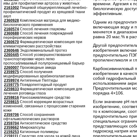
ивы для профилактики артроза у животных
времени. Адгезия к п
2161002
Пищевой общеукрепляющий лечебно-
биологическую досту
профилактический продукт из хрящевой ткани
эффективным.
акул
2360928
Комплексная матрица для медико-
Одним из предпочтит
биологического применения
включающая воду и п
2160574
Способ лечения глаукомы
меняется в диапазон
2360688
Способ лечения повреждений
равна 20 мас.% в рас
переферических нервов
2360670
Фармацевтическая композиция при
Другой предпочтител
климактерических расстройствах
изобретения включае
2360646
Эндолюминальный протез
2260445
Способ усовершенствования
предпочтительно ПЭГ
транспортировки через легко
пропиленгликоля и г
прспосабливаемый полупроницаемый барьер
2260007
Производные амида
Карбоксивиниловый 
2359975
Способ получения
изобретении в качест
модифицированных арабиногалактанов
собой гидрофильный
2359974
Антигенные Пептиды
использованием акрил
2159775
Псевдопептидный продукт
Предпочтительная мо
2259833
Фармацевтическая композиция для
порядка 4×106.
лечения роговицы глаза
2259816
Ранозаживляющее средство
Если значение рН ге
2259815
Способ коррекции возрастных
изменений, связанных с процессами старения
изобретению, соотве
кожи
то к композиции, со
2359706
Способ сохранения
предпочтительно при
офтальмологических растворов
специальных огранич
2359704
Антисептическое средство
представляющих соб
2359662
Микрокапсулы
гидроксид натрия ил
2159253
Катионные полимеры
предпочтительным мо
2159111
Средство для ухода за кожей лица