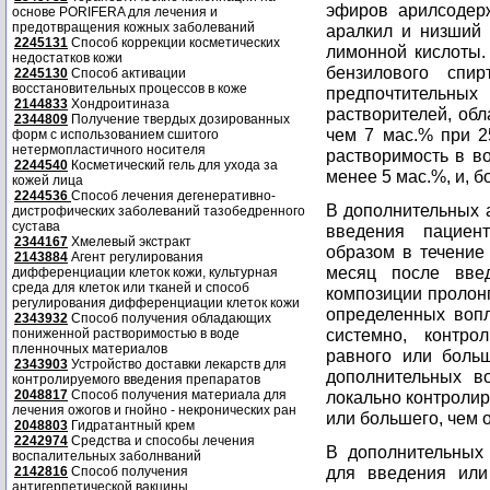
эфиров арилсодерж
основе PORIFERA для лечения и
предотвращения кожных заболеваний
аралкил и низший 
2245131
Способ коррекции косметических
лимонной кислоты.
недостатков кожи
бензилового спир
2245130
Способ активации
восстановительных процессов в коже
предпочтительн
2144833
Хондроитиназа
растворителей, об
2344809
Получение твердых дозированных
чем 7 мас.% при 2
форм с использованием сшитого
нетермопластичного носителя
растворимость в в
2244540
Косметический гель для ухода за
менее 5 мас.%, и, б
кожей лица
2244536
Способ лечения дегенеративно-
В дополнительных а
дистрофических заболеваний тазобедренного
сустава
введения пациен
2344167
Хмелевый экстракт
образом в течение
2143884
Агент регулирования
месяц после вве
дифференциации клеток кожи, культурная
среда для клеток или тканей и способ
композиции пролонг
регулирования дифференциации клеток кожи
определенных вопл
2343932
Способ получения обладающих
системно, контр
пониженной растворимостью в воде
пленночных материалов
равного или боль
2343903
Устройство доставки лекарств для
дополнительных в
контролируемого введения препаратов
2048817
Способ получения материала для
локально контролир
лечения ожогов и гнойно - некронических ран
или большего, чем 
2048803
Гидратантный крем
2242974
Средства и способы лечения
В дополнительных 
воспалительных заболнваний
для введения или
2142816
Способ получения
антигерпетической вакцины