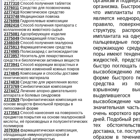
организм и подвер
2177310
Способ получения таблеток
организма. Быстро
2376011
Средство для позвоночника
что имплантаты п
2277410
Косметическое средство
2323748
Медицинская повязка
является неоднор
2276998
Гидрогелевые композиции
правило, поверх
2082416
Способ получения препарата с
структуру, расп
коллагенном из животного сырья
2375081
Адсорбирующее изделие
имплантата на одн
2375049
Охлаждающий пластырь
пальцевидные пор
2346049
Способ получения гиалурона
2275913
Фармацевтические средства
окружающую среду,
2174985
Полисахарид с антиоксидантом
поры имеют тенден
2373957
Носитель для лекарственных
жидкостей, предс
средств и биологически активных веществ
2373941
Способ коррекции возрастных и
быстро поглощать 
патологических изменений кожных покров
высвобождению леч
2174845
Композиции и способы доставки
форме быстрого п
генетического материала
2174830
Средство для укрепления волос
средства из пол
2373769
Синбиотическая композиция
взрывному выс
2274472
Лечение апорно-двигательного
выделившегося
аппарата и болевых синдромов
2372929
Профилактическая композиция на
высвобождение час
основе веществ фенольной природы в
значительная часть
липосомной форме
очень короткого вр
2173563
Способ нанесения на поверхность
предметов покрытия на основе гиалуроновой
дней. Подобный рез
кислоты, её производных и полусинтетических
тех обстоятельст
полимеров
2079304
фармацевтическая композиция,
доставка, т.е. пос
обладающая иммуносупрессорной и
образом в течени
антимикробной активностью