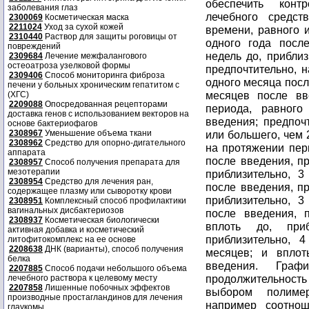
обеспечить конт
заболевания глаз
лечебного средст
2300069
Косметическая маска
2211024
Уход за сухой кожей
времени, равного 
2310440
Раствор для защиты роговицы от
одного года после
повреждений
недель до, приблиз
2309684
Лечение межфалангового
остеоатроза узелковой формы
предпочтительно, н
2309406
Способ мониторинга фиброза
одного месяца посл
печени у больных хроническим гепатитом с
месяцев после вв
(ХГС)
2209088
Опосредованная рецепторами
периода, равног
доставка генов с использованием векторов на
введения; предпоч
основе бактериофагов
2308967
Уменьшение объема ткани
или большего, чем 
2308962
Средство для опорно-дигательного
на протяжении пер
аппарата
после введения, пр
2308957
Способ получения препарата для
мезотерапии
приблизительно, 3
2308954
Средство для лечения ран,
после введения, пр
содержащее плазму или сыворотку крови
приблизительно, 3
2308951
Комплексный способ профилактики
вагинальных дисбактериозов
после введения, 
2308937
Косметическая биологически
вплоть до, при
активная добавка и косметический
приблизительно, 4
литофитокомплекс на ее основе
2208638
ДНК (варианты), способ получения
месяцев; и вплот
белка
введения. Граф
2207885
Способ подачи небольшого объема
продолжительнос
лечебного раствора к целевому месту
2207858
Лишенные побочных эффектов
выбором полиме
производные простагландинов для лечения
например соотнош
глаукомы