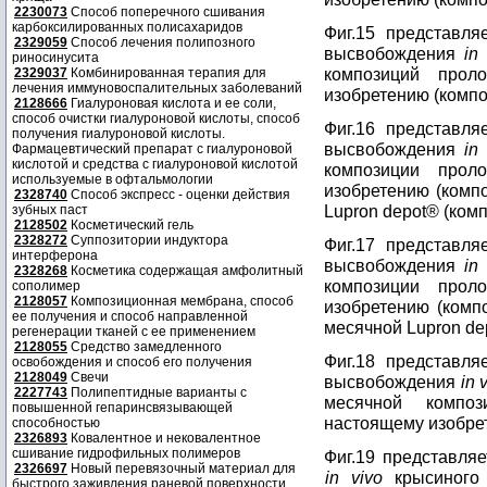
2230073
Способ поперечного сшивания
карбоксилированных полисахаридов
Фиг.15 представл
2329059
Способ лечения полипозного
высвобождения
in 
риносинусита
композиций прол
2329037
Комбинированная терапия для
лечения иммуновоспалительных заболеваний
изобретению (композ
2128666
Гиалуроновая кислота и ее соли,
способ очистки гиалуроновой кислоты, способ
Фиг.16 представл
получения гиалуроновой кислоты.
высвобождения
in 
Фармацевтический препарат с гиалуроновой
кислотой и средства с гиалуроновой кислотой
композиции прол
используемые в офтальмологии
изобретению (компо
2328740
Способ экспресс - оценки действия
Lupron depot® (комп
зубных паст
2128502
Косметический гель
2328272
Суппозитории индуктора
Фиг.17 представл
интерферона
высвобождения
in 
2328268
Косметика содержащая амфолитный
композиции прол
сополимер
2128057
Композиционная мембрана, способ
изобретению (компо
ее получения и способ направленной
месячной Lupron de
регенерации тканей с ее применением
2128055
Средство замедленного
Фиг.18 представл
освобождения и способ его получения
2128049
Свечи
высвобождения
in 
2227743
Полипептидные варианты с
месячной композ
повышенной гепаринсвязывающей
настоящему изобрет
способностью
2326893
Ковалентное и нековалентное
сшивание гидрофильных полимеров
Фиг.19 представля
2326697
Новый перевязочный материал для
in vivo
крысиного 
быстрого заживления раневой поверхности