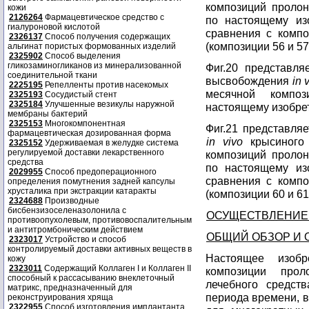
композиций пролон
кожи
2126264
Фармацевтическое средство с
по настоящему из
гиалуроновой кислотой
сравнения с компо
2326137
Способ получения содержащих
(композиции 56 и 57
альгинат пористых формованных изделий
2325902
Способ выделения
гликозаминогликанов из минерализованной
Фиг.20 представл
соединительной ткани
высвобождения
in 
2225195
Репелленты против насекомых
месячной композ
2325193
Сосудистый стент
2325184
Улучшенные везикулы наружной
настоящему изобрет
мембраны бактерий
2325153
Многокомпонентная
Фиг.21 представля
фармацевтическая дозированная форма
in vivo
крысиного 
2325152
Удерживаемая в желудке система
регулируемой доставки лекарственного
композиций пролон
средства
по настоящему из
2029955
Способ предоперационного
сравнения с компо
определения помутнения задней капсулы
хрусталика при экстракции катаракты
(композиции 60 и 61
2324688
Производные
бисбензизоселеназолонила с
ОСУЩЕСТВЛЕНИЕ
противоопухолевым, противовоспалительным
и антитромбоническим действием
ОБЩИЙ ОБЗОР И
2323017
Устройство и способ
контролируемый доставки активных веществ в
Настоящее изоб
кожу
2323011
Содержащий Коллаген I и Коллаген II
композиции прол
способный к рассасыванию внеклеточный
лечебного средст
матрикс, предназначенный для
периода времени, во
реконструирования хряща
2322955
Способ изготовления имплантанта