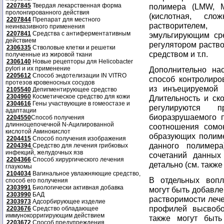
2207845
Твердая лекарственная форма
полимера (LMW, 
пролонгированного действия
(кислотная, сл
2207844
Препарат для местного
растворителем, 
неинвазивного применения
2207841
Средства с антиферментативным
эмульгирующим сре
действием
регулятором раство
2306335
Стволовые клетки и решетки
средством и т.п.
полученные из жировой ткани
2306140
Новые рецепторы для Helicobacter
pylori и их применение
Дополнительно на
2205612
Способ эндотелизации IN VITRO
способ контролиро
протезов кровеносных сосудов
из инъецируемой 
2105540
Депигментирующее средство
2304960
Косметическое средство для кожи
Длительность и ск
2304616
Гены участвующие в гомеостазе и
регулируются 
адаптации
биоразрушаемого 
2204550
Способ получения
длинноцепочечной N-Ацилированной
соотношения сомо
кислотой Аминокислот
образующих полиме
2204415
Способ получения изображения
данного полимера
2204394
Средство для лечения грибковых
инфекций, желудочных язв
сочетаний данных
2204366
Способ хирургического лечения
детально (см. также
глаукомы
2104034
Вагинальное увлажняющие средство,
В отдельных воп
способ его получения
2303991
Биологически активная добавка
могут быть добавл
2303990
БАД
растворимости леч
2303973
Адсорбирующее изделие
профилей высвобо
2203676
Средство обладающее
иммунокорригирующим действием
также могут быт
2203672
Способ предупреждения