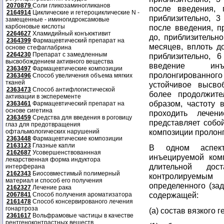
2070879
Соли гликозаминогликанов
после введения, 
2164914
Циклические и гетероциклические N -
приблизительно, 3
замещенные - иминогидроксамовые
карбоновые кислоты
после введения, п
2264627
Хламидийный конъюктивит
до, приблизительно
2364399
Фармацевтический препарат на
месяцев, вплоть до
основе стефаглабрина
2264230
Препарат с замедленным
приблизительно, 
высвобождением активного вещества
введение инъ
2363497
Фармацевтические композиции
пролонгированного 
2363496
Способ увеличения объема мягких
тканей
устойчивое высво
2363473
Способ антифлогистической
более продолжите
активации в эксперементе
образом, частоту 
2363461
Фармацевтический препарат на
основе сигетина
проходить лечен
2363459
Средства для введения в роговицу
представляет собо
глаз для предотвращения
композиции пролонг
офтальмологических нарушений
2363448
Фармацевтические композиции
2163123
Глазные капли
В одном аспект
2162687
Усовершенствованнная
инъецируемой ком
лекарственная форма индуктора
длительной дос
интерферана
2162343
Биосовместимый полимерный
контролируемым
материал и способ его получения
определенного (за
2162327
Лечение рака
содержащей:
2067841
Способ получения ароматизатора
2161478
Способ консервированого лечения
гонартроза
(a) состав вязкого 
2361617
Вольфрамовые частицы в качестве
рентгеноконтрастных веществ