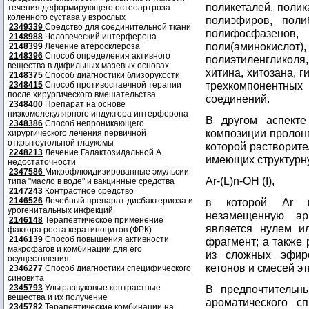
поликеталей, поли
течения деформирующего остеоартроза
коленного сустава у взрослых
полиэфиров, полиб
2349339
Средство для соединительной ткани
полифосфазенов,
2148988
Человеческий интерферона
поли(аминоки
2148399
Лечение атеросклероза
2148396
Способ определения активного
полиэтиленгликоля
вещества в дифильных мазевых основах
хитина, хитозана, 
2148375
Способ диагностики близорукости
трехкомпонентны
2348415
Способ противоспаечной терапии
после хирургического вмешательства
соединений.
2348400
Препарат на основе
низкомолекулярного индуктора интерферона
В другом аспекте
2348386
Способ непроникающего
композиции пролонг
хирургического лечения первичной
открытоугольной глаукомы
которой растворите
2248213
Лечение Галактозидальной А
имеющих структурну
недостаточности
2347586
Микрофлюидизированные эмульсии
Ar-(L)n-OH (I),
типа "масло в воде" и вакцинные средства
2147243
Контрастное средство
2146526
Лечебный препарат дисбактериоза и
в которой Ar п
урогенитальных инфекций
незамещенную ар
2146148
Терапевтическое применение
является нулем и
фактора роста кератиноцитов (ФРК)
2146139
Способ повышения активности
фрагмент; а также 
макрофагов и комбинации для его
из сложных эфиро
осуществления
кетонов и смесей э
2346277
Способ диагностики специфического
синовита
2345793
Ультразвуковые контрастные
В предпочтительн
вещества и их получение
ароматического с
2345782
Терапевтические комбинации на