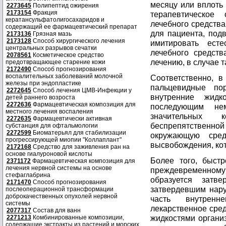
месяцу или вплоть 
2273645
Полипептид ожирения
2173154
Фракция
терапевтическое
кератансульфатолигосахаридов и
лечебного средств
содержащий ее фармацевтический препарат
для пациента, под
2173136
Грязная мазь
2173128
Способ хирургического лечения
имитировать ест
центральных разрывов сечатки
лечебного средств
2078561
Косметическое средство
лечению, в случае т
предотвращающее старение кожи
2172490
Способ прогнозирования
воспалительных заболеваний молочной
Соответственно, в
железы при эндопластике
пальцевидные по
2272645
Способ лечения ЦМВ-Инфекции у
внутренние жидк
детей раннего возроста
2272636
Фармацевтическая композиция для
последующим не
местного лечения воспаления
значительных 
2272635
Фармацевтически активная
беспрепятствен
субстанция для офтальмологии
2272599
Биоматерьял для стабилизации
окружающую сред
прогрессирующей миопии "Коллаплант"
высвобождения, ко
2172168
Средство для заживления ран на
основе гиалуроновой кислоты
Более того, быст
2371172
Фармацевтическая композиция для
лечения нервной системы на основе
преждевременно
стефаглабрина
образуется затв
2171470
Способ прогнозирования
затвердевшим нар
послеоперационной трансформации
доброкачественных опухолей нервной
часть внутренн
системы
лекарственное сред
2077317
Состав для ванн
жидкостями организ
2271213
Комбинированные композиции,
содержащие экстракты из растений и морских