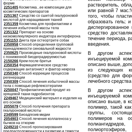
форме
растворитель, обл
2251405
Косметика...ее композиции для
или равной 7 мас.%
косметических препаратов
того, чтобы пласт
2251367
Средство со сшитой гиалуроновой
кислотой для наращивания тканей
образовать гель; и
2351359
Косметика для профилактики и
диспергированное 
лечения избыточной массы тела
2351322
Препарат на основе
средство доставля
низкомолекулярного индуктора интерферона
течение периода, р
2351153
Диета при остеортрите собак
введения.
2350958
Способ определения групповой
принадлежности синовальной жидкости
В другом аспек
2350625
Производные гиалуроновой кислоты
с пониженной биодеградируемостью
инъецируемой комп
2150266
Крем после бритья
описано выше, доп
2350354
Фармацевтическое средство
содержащие антагонист и фактор некроза
из следующих ко
2350340
Способ коррекции процессов
(средство для фор
регенерации
лечебного средства
2350309
Способ лечения избыточной массы
тела с помощью рефлексотерапии
В другом аспек
2250047
Профилактический продукт из
хрящевой ткани гидробионтов
инъецируемой комп
2249467
Медицинский матерьял и изделия на
описано выше, в ко
его основе
2055079
Способ получения препарата
полимер, такой ка
гиалуроновой кислоты
группы, состоящ
2349599
Биоадгезив мидии
полимеров на осн
2054903
Способ лечения коллагеноза у
бычков на откорме
полиангидридо
2249210
Способ прогнозирования
полиортоэфиров
предрасположенности к развитию и тяжести