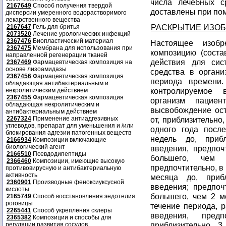
числа лечебных с
2167649
Способ получения твердой
доставлены при по
дисперсии умеренного водорастворимого
лекарственного вещества
РАСКРЫТИЕ ИЗО
2167647
Гель для бритья
2073520
Лечение урологических инфекций
2367476
Биопластический материал
Настоящее изобр
2367475
Мембрана для использования при
композицию (соста
направленной регенерации тканей
действия для сис
2367469
Фармацевтическая композиция на
основе лизоамидазы
средства в органи
2367456
Фармацевтическая композиция
периода времени.
обладающая антибактериальным и
контролируемое 
некролитическим действием
2367455
Фармацевтическая композиция
организм пациен
обладающая некролитическим и
высвобождение ост
антибактериальным действием
2267324
Применение антиадгезивных
от, приблизительно
углеводов, препарат для уменьшения и /или
одного года после
блокирования адгезии патогенных веществ
недель до, приб
2166934
Композиции включающие
биологический агент
введения, предпоч
2166510
Псевдодипептиды
большего, чем 
2366460
Композиции, имеющие высокую
предпочтительно, в 
противовирусную и антибактериальную
активность
месяца до, приб
2360901
Производные феноксиуксусной
введения; предпоч
кислоты
большего, чем 2 м
2165749
Способ восстановления эндотелия
роговицы
течение периода, 
2265441
Способ укрепления склеры
введения, пред
2365382
Композиции и способы для
приблизительно, 3
регуляции развития сосудов