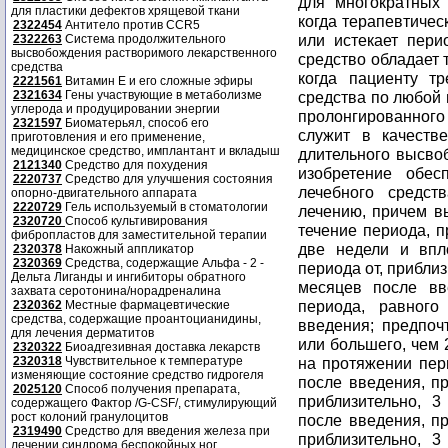
для многократных 
для пластики дефектов хрящевой ткани
когда терапевтичес
2322454
Антитело против CCR5
или истекает пери
2322263
Система продолжительного
высвобождения растворимого лекарственного
средство обладает 
средства
когда пациенту т
2221561
Витамин Е и его сложные эфиры
2321634
Гены участвующие в метаболизме
средства по любой
углерода и продуцировании энергии
пролонгированного
2321597
Биоматерьял, способ его
служит в качеств
приготовления и его применение,
медицинское средство, имплантант и вкладыш
длительного высвоб
2121340
Средство для похудения
изобретение обес
2220737
Средство для улучшения состояния
лечебного средст
опорно-двигательного аппарата
2220729
Гель используемый в стоматологии
лечению, причем в
2320720
Способ культивирования
течение периода, 
фибропластов для заместительной терапии
две недели и впло
2320378
Накожный аппликатор
2320369
Средства, содержащие Альфа - 2 -
периода от, приблиз
Дельта Лиганды и ингибиторы обратного
месяцев после вв
захвата серотонина/норадреналина
периода, равног
2320362
Местные фармацевтические
средства, содержащие проантоцианидины,
введения; предпоч
для лечения дерматитов
или большего, чем 
2320322
Биоадгезивная доставка лекарств
2320318
Чувствительное к температуре
на протяжении пер
изменяющие состояние средство гидрогеля
после введения, пр
2025120
Способ получения препарата,
приблизительно, 3
содержащего Фактор /G-CSF/, стимулирующий
рост колоний гранулоцитов
после введения, пр
2319490
Средство для введения железа при
приблизительно, 3
лечении синдрома беспокойных ног