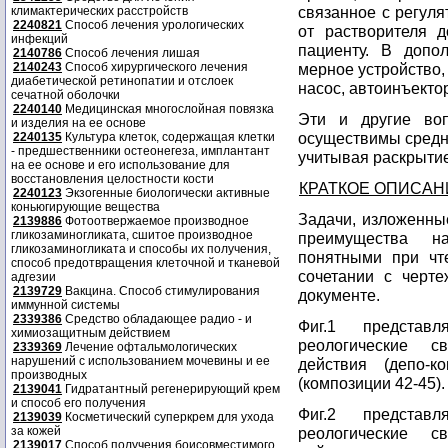
связанное с регуля
климактерических расстройств
2240821
Способ лечения урологических
от растворителя 
инфекций
пациенту. В допо
2140786
Способ лечения лишая
2140243
Способ хирургического лечения
мерное устройство, 
диабетической ретинопатии и отслоек
насос, автоинъектор 
сечатной оболочки
2240140
Медицинская многослойная повязка
Эти и другие воп
и изделия на ее основе
осуществимы средни
2240135
Культура клеток, содержащая клетки
- предшественники остеонегеза, имплантант
учитывая раскрытие
на ее основе и его использование для
восстановления целостности кости
КРАТКОЕ ОПИСАН
2240123
Экзогенные биологически активные
коньюгирующие вещества
Задачи, изложенные
2139886
Фотоотвержаемое производное
гликозаминогликата, сшитое производное
преимущества н
гликозаминогликата и способы их получения,
понятными при чт
способ предотвращения клеточной и тканевой
сочетании с черт
адгезии
2139729
Вакцина. Способ стимулирования
документе.
иммунной системы
2339386
Средство обладающее радио - и
Фиг.1 представ
химиозащитным действием
реологические с
2339369
Лечение офтальмологических
нарушений с использованием мочевины и ее
действия (депо-к
производных
(композиции 42-45).
2139041
Гидратантный регенерирующий крем
и способ его получения
Фиг.2 представ
2139039
Косметический суперкрем для ухода
за кожей
реологические с
2139017
Способ получения боисовместимого