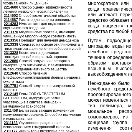
многократное или 
ухода за кожей лица и шеи
2214600
Способ оценки эффективности
когда терапевтичес
лечения неврологических проявлений
или истекает пери
2114602
Способ косметической обработки
средство обладает 
2114587
Раствор для защиты роговицы
2214283
Имплантант для подкожного или
когда пациенту т
внутрикожного введения
средства по любой 
2313370
Медицинские протезы, имеющие
улучшенную биологическую совместимость
Путем подходяще
2313356
Препарат для лечения демодекоза
2313338
Средство на основе этиллинолеата и
миграцию воды из
триэтилцитрата для лечения себореи и угрей
лечебное средств
2313328
Косметика содержащая
течение определен
тонкодисперный и пористый порошок
2212880
Способ получения препарата
образом, доставк
содержащего антибиотик, с замедленным
взрывным высво
высвобождением активного вещества
2312640
Способ лечения
высвобождением ле
Блефароконьюнктивальной формы синдрома
сухого глаза
Неожиданно было 
2017751
Способ получения гиалуроновой
лечебного средст
кислоты
пролонгированног
2312145
Гены CORYNEBACTERIUM
GLUTAMICUM, кодирующие белки,
может изменяться п
участвующие в синтезе мембран и
тип полимера, м
мембранном транспорте
2311458
Белки вызывающие измененную
модальное расп
иммуногенную реакцию. Способ их получения
сомономеров, из 
и использования
концевая группа 
2311183
Улучшенное разделение с
использованием гталуроновой кислоты
изменения соотн
2311177
Ингибиторы интегрина для лечения