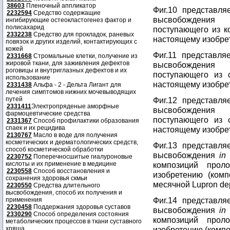
38603
Пленочный аппликатор
Фиг.10 представл
2232594
Средство содержащие
высвобождения
ингибирующие остеокластогенез фактор и
полисахарид
поступающего из к
2332238
Средство для прокладок, раневых
настоящему изобрет
повязок и других изделий, контактирующих с
кожей
Фиг.11 представл
2331668
Стромальные клетки, получение из
жировой ткани, для заживления дефектов
высвобождения
роговицы и внутриглазных дефектов и их
поступающего из 
использование
настоящему изобрет
2331438
Альфа - 2 - Дельта Лигант для
лечения симптомов нижних мочевыводящих
путей
Фиг.12 представл
2331411
Электропряденые аморфные
высвобождения
фармоцевтические средства
поступающего из 
2331367
Способ профилактики образования
спаек и их рецидива
настоящему изобрет
2130767
Масло в воде для получения
косметических и дерматологических средств,
Фиг.13 представл
способ косметической обработки
высвобождения
in 
2230752
Поперечносшитые гиалуроновые
кислоты и их применение в медицине
композиций прол
2230558
Способ восстановления и
изобретению (комп
сохранения здоровья скмьи
месячной Lupron de
2230550
Средства длительного
высвобождения, способ их получения и
Фиг.14 представл
применения
2230458
Поддержания здоровья суставов
высвобождения
in 
2330290
Способ определения состояния
композиций прол
метаболических процессов в ткани суставного
хряща
изобретению (композ