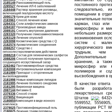
2185149
Ранозаживляющий гель
постоянного протез
2285527
Лечение ИЛ-6 заболеваний
следовательно, 
2184448
Раствор хранения роговицы,
включающий гиалуроновую кислоту
помещении в отдел
2090179
Крем для кожи
значительные поток
2183961
Способ лечения кожи
карман, глаз или
2284331
Соли алифотических аминов
2284187
Производные амида
микросферы и мик
2089191
Снизить внутрение давление
небольших размеро
2283320
Получение гликозаминогликанов
возникновения осло
2283129
Лечение опухолей
2283098
Косметические средства с Q
систем с мален
2182574
Ароматические соединения
хирургического вм
2088257
Средство с
трудным, чем 
гипохолестеролемическим действием
2088218
Состав для гигиенических салфеток
Дополнительные 
2088206
Способ получения препарата,
хранение, а такж
создающего исскуственный загар
2282462
Противомикробные средства
микросфер или м
2182008
Интровагинальная компазиция
полимеров и сод
2181999
Препарат с отсроченным
высвобождения в о
высвобождением
2181998
Новые композиции липидов
В качестве ответ
2181995
Лечение болевого синдрома
2181295
Вирионная вакцина
были разработ
2087144
Витамин Е
лекарственных ср
2379336
Способ стирки
2379052
Вакцинация
Штатов
64324
2180855
Композиция в виде ионного
5599552, 5556905
комплекса
публикации PCT W
2379025
Противоинфекционный гель
2180825
Лечение травм роговицы