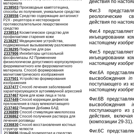
действия по настоя
материала
2138503
Производные камптотецина,
Фиг.3 представ
способы их получения, уникальное средство
реологические с
2338556
Средство содержащие антагонист
Р2Х - рецептора и нестероидное
действия по настоя
противоспалительное лекарственное
средство
Фиг.4 представляе
2338514
Косметическое средство для
инъецировании ко
профилактики старения кожи
2138297
Медицинские устройства,
настоящему изобрет
подверженные вызываемому разложению
2138295
Покрытие для ран
Фиг.5 представляе
2337906
Ингибиторы цитозольной
инъецировании ко
фосфолипазы А2 Применение
физиологически допустимого корпускулярного
настоящему изобрет
ферримагнитного или ферромагнитного
материала. Способ формирования
Фиг.6А представл
магнитометрического изображения
высвобождения
in
2137501
Устройство формирования
изображения
поступающего из к
2137477
Способ лечения заболеваний
настоящему изобрет
характеризующихся аутоиммунной агрессией
2137467
Крем для кожи лица и тела
Фиг.6B представл
2137449
Способ коррекции дефектов
преломления в глазу млекопитающего
высвобождения
2137402
Пищевая Добавка БАД
поступающего из 
2336899
Способ стимуляции миелопоэза
действия, включа
2336862
Способ получения раствора для
лечения роговицы
(композиции 29-31).
2336830
Способ восстановления костных
структур челюсти
Фиг.6C представл
2136696
Новый полипептид и средство