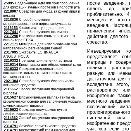
после введения, 
25995
Содержащее адгезив приспособление
для фиксации зубных протезов в полости рта
вплоть до, при
2218907
Средство для ухода за кожей лица и
приблизительно, 4
веками
месяцев и вплоть
2318830
Способ получения
модифицированного дерматансульфата
введения. Настоящ
2118153
Косметика - туш для ресниц
применения инъец
2217441
Способ получения полимера
действия, для того
2317296
Изетионатная соль селективного
ингибитора CDK4
средство.
2217171
Мембрана для использования при
направленной регенерации тканей
Инъецируемая ко
2317095
Экстракты ECHINACEA
представляет со
ANGUSTIFOLIA
2216332
Препарат для лечения астроза
матрицы и содер
2216314
Крем - маска для обезвоженной кожи
полимер; раствор
2316333
Средство оздоровительно-
равную или мень
восстановительных косметических панто-
магниевых ванн
достаточном для т
2021304
Способ получения биологически
вследствие этого,
активного средства
2115662
Способ получения гиалуроновой
растворенное ил
кислоты
изобретение такж
2315627
Впрыскиваемые имплантанты на
местного введения
керамической основе для заполнения морщин,
кожных впадин, шрамов
включающий импл
2315623
Средство получаемое путем
пролонгированног
лиофилизации препарата
системной или 
2114862
Способ получения гиалуроновой
кислоты
изобретению предст
2314791
Лечебно-Косметическое средство
участков, если это
2314791
Косметический крем-бальзам для