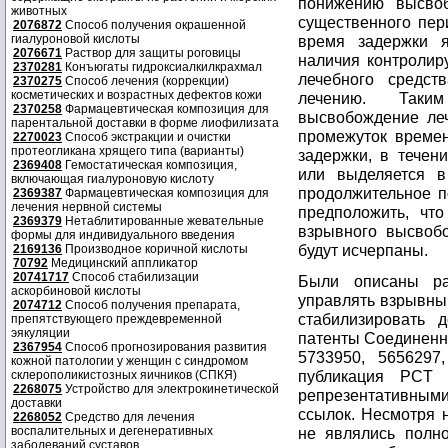
понижению высвоб
животных
существенного пер
2076872
Способ получения окрашенной
гиалуроновой кислоты
время задержки я
2076671
Раствор для защиты роговицы
наличия контролир
2370281
Конъюгаты гидроксиалкилкрахмал
лечебного средст
2370275
Способ лечения (коррекции)
косметических и возрастных дефектов кожи
лечению. Таки
2370258
Фармацевтическая композиция для
высвобождение леч
парентальной доставки в форме лиофилизата
промежуток време
2270023
Способ экстракции и очистки
протеогликана хрящего типа (варианты)
задержки, в течени
2369408
Гемостатическая композиция,
или выделяется в
включающая гиалуроновую кислоту
продолжительное п
2369387
Фармацевтическая композиция для
лечения нервной системы
предположить, что
2369379
Нетаблитированные жевательные
взрывного высвобо
формы для индивидуального введения
будут исчерпаны.
2169136
Производное коричной кислоты
70792
Медицинский аппликатор
20741717
Способ стабилизации
Были описаны ра
аскорбиновой кислоты
управлять взрывны
2074712
Способ получения препарата,
стабилизировать 
препятствующего преждевременной
эякуляции
патенты Соединен
2367954
Способ прогнозирования развития
5733950, 5656297
кожной патологии у женщин с синдромом
публикация PCT 
склерополикистозных яичников (СПКЯ)
2268075
Устройство для электрокинетической
репрезентативными
доставки
ссылок. Несмотря 
2268052
Средство для лечения
воспалительных и дегенеративных
не являлись полн
заболеваний суставов