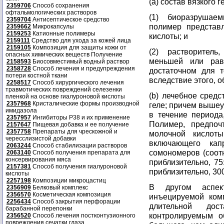
(a) состав вязкого 
2359706
Способ сохранения
офтальмологических растворов
(1) биоразрушае
2359704
Антисептическое средство
полимер представ
2359662
Микрокапсулы
2159253
Катионные полимеры
кислоты; и
2159111
Средство для ухода за кожей лица
2159105
Композиция для защиты кожи от
(2) растворител
опасных химических веществ Получение
меньшей или рав
2158593
Биосовместимый водный раствор
2358728
Способ лечения и предупреждения
достаточном для т
потери костной ткани
вследствие этого, о
2258517
Способ хирургического лечения
травмотических повреждений селезенки
(b) лечебное средс
пленкой на основе гиалуроновой кислоты
2357968
Кристалические формы производной
геле; причем вышеу
имидазола
в течение периода
2357957
Ингибиторы P38 и их применение
Полимер, предпоч
2157647
Пищевая добавка и ее получение
2357758
Препараты для чрескожной и
молочной кислот
чересслизистой добавки
включающего кап
2063244
Способ стабилизации растворов
сомономеров (соотн
2063140
Способ получения препарата для
консервирования мяса
приблизительно, 75
2157381
Способ получения гиалуроновой
приблизительно, 300
кислоты
2257198
Композиции микроцастиц
В другом аспек
2356909
Белковый комплекс
2356570
Косметическая композиция
инъецируемой ком
2256434
Способ закрытия перфорации
длительной дос
барабанной перепонки
контролируемым о
2356520
Способ лечения постконтузионного
повреждения сечатки глаза