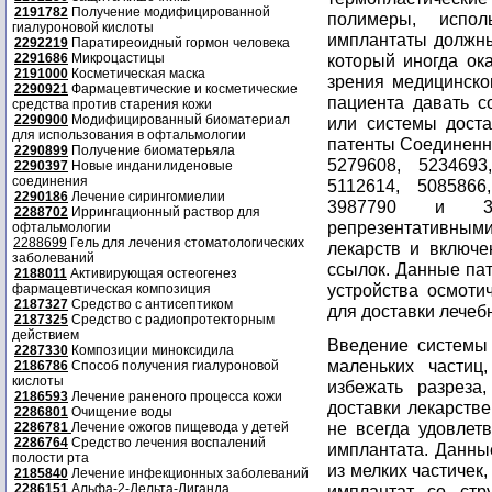
2191782
Получение модифицированной
полимеры, испо
гиалуроновой кислоты
имплантаты должны
2292219
Паратиреоидный гормон человека
2291686
Микроцастицы
который иногда ок
2191000
Косметическая маска
зрения медицинско
2290921
Фармацевтические и косметические
пациента давать с
средства против старения кожи
2290900
Модифицированный биоматериал
или системы доста
для использования в офтальмологии
патенты Соединен
2290899
Получение биоматерьяла
5279608, 5234693
2290397
Новые инданилиденовые
соединения
5112614, 5085866
2290186
Лечение сирингомиелии
3987790 и 37
2288702
Иррингационный раствор для
репрезентативным
офтальмологии
2288699
Гель для лечения стоматологических
лекарств и включ
заболеваний
ссылок. Данные па
2188011
Активирующая остеогенез
устройства осмоти
фармацевтическая композиция
2187327
Средство с антисептиком
для доставки лечеб
2187325
Средство с радиопротекторным
действием
Введение системы 
2287330
Композиции миноксидила
маленьких частиц
2186786
Способ получения гиалуроновой
кислоты
избежать разреза
2186593
Лечение раненого процесса кожи
доставки лекарств
2286801
Очищение воды
не всегда удовлет
2286781
Лечение ожогов пищевода у детей
2286764
Средство лечения воспалений
имплантата. Данны
полости рта
из мелких частичек
2185840
Лечение инфекционных заболеваний
2286151
Альфа-2-Дельта-Лиганда
имплантат со стр