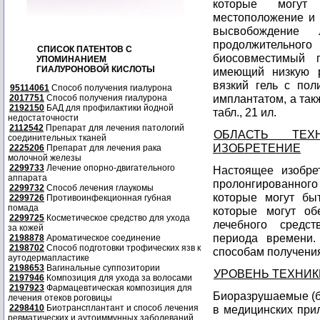
которые могут
местоположение и 
высвобождение 
продолжительного
СПИСОК ПАТЕНТОВ С
биосовместимый п
УПОМИНАНИЕМ
ГИАЛУРОНОВОЙ КИСЛОТЫ
имеющий низкую р
вязкий гель с по
95114061
Способ получения гиалурона
имплантатом, а такж
2017751
Способ получения гиалурона
2192150
БАД для профилактики йодной
табл., 21 ил.
недостаточности
2112542
Препарат для лечения патологий
ОБЛАСТЬ ТЕХ
соединительных тканей
ИЗОБРЕТЕНИЕ
2225206
Препарат для лечения рака
молочной железы
2299733
Лечение опорно-двигательного
Настоящее изобре
аппарата
пролонгированног
2299732
Способ лечения глаукомы
которые могут бы
2299726
Противоинфекционная губная
помада
которые могут об
2299725
Косметическое средство для ухода
лечебного средст
за кожей
периода времени.
2198878
Ароматическое соединение
2198702
Способ подготовки трофических язв к
способам получени
аутодермапластике
2198653
Вагинальные суппозитории
УРОВЕНЬ ТЕХНИК
2197946
Композиция для ухода за волосами
2197923
Фармацевтическая композиция для
Биоразрушаемые (б
лечения отеков роговицы
2298410
Биотрансплантант и способ лечения
в медицинских прил
ревматических и аутоиммунных заболеваний