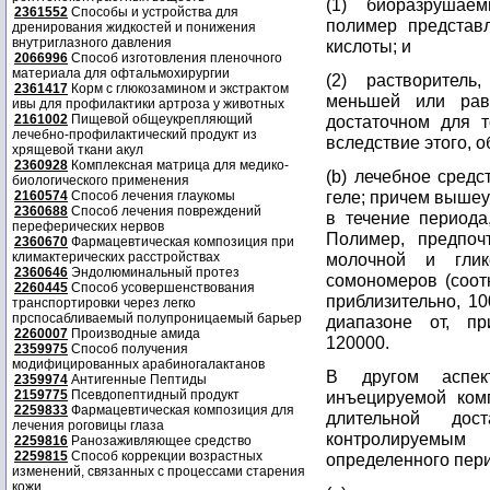
(1) биоразрушае
2361552
Способы и устройства для
полимер представ
дренирования жидкостей и понижения
внутриглазного давления
кислоты; и
2066996
Способ изготовления пленочного
материала для офтальмохирургии
(2) растворител
2361417
Корм с глюкозамином и экстрактом
меньшей или рав
ивы для профилактики артроза у животных
2161002
Пищевой общеукрепляющий
достаточном для т
лечебно-профилактический продукт из
вследствие этого, о
хрящевой ткани акул
2360928
Комплексная матрица для медико-
(b) лечебное средс
биологического применения
геле; причем вышеу
2160574
Способ лечения глаукомы
2360688
Способ лечения повреждений
в течение периода
переферических нервов
Полимер, предпоч
2360670
Фармацевтическая композиция при
климактерических расстройствах
молочной и глик
2360646
Эндолюминальный протез
сомономеров (соотн
2260445
Способ усовершенствования
приблизительно, 1
транспортировки через легко
прспосабливаемый полупроницаемый барьер
диапазоне от, пр
2260007
Производные амида
120000.
2359975
Способ получения
модифицированных арабиногалактанов
В другом аспек
2359974
Антигенные Пептиды
2159775
Псевдопептидный продукт
инъецируемой ком
2259833
Фармацевтическая композиция для
длительной дос
лечения роговицы глаза
контролируемым
2259816
Ранозаживляющее средство
2259815
Способ коррекции возрастных
определенного пер
изменений, связанных с процессами старения
кожи