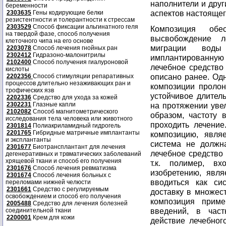
наполнители и друг
беременности
аспектов настоящег
2303635
Гены кодирующие белки
резистентности и толерантности к стрессам
2303529
Способ фиксации альгинатного геля
Композиция обес
на твердой фазе, способ получения
высвобождение л
клеточного чипа на его основе
миграции вод
2203078
Способ лечения гнойных ран
2302412
Гидразоно-малонитрилы
имплантированну
2102400
Способ получения гиалуроновой
лечебное средство
кислоты
описано ранее. Од
2202356
Способ стимуляции репаративных
процессов длительно незаживающих ран и
композиции пролон
трофических язв
устойчивое длител
2202336
Средство для ухода за кожей
2302231
Глазные капли
на протяжении уве
2102082
Способ магнитометрического
образом, частоту 
исследования тела человека или животного
проходить лечение
2301814
Полиакриламидный гидрогель
2201765
Гибридные матричные имплантанты
композицию, явля
и эксплантанты
система не должна
2301677
Биотрансплантант для лечения
лечебное средство 
дегенеративных и трвматических заболеваний
хрящевой ткани и способ его получения
т.к. полимер, в
2301676
Способ лечения ревматизма
изобретению, явл
2301674
Способ лечения больных с
вводиться как си
переломами нижней челюсти
2301661
Средство с регулируемым
доставку в множест
освобождением и способ его получения
композиция прим
2005488
Средство для лечения болезней
введений, в част
соединительной ткани
2200001
Крем для кожи
действие лечебног