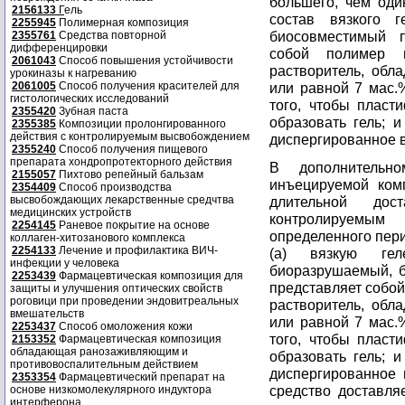
большего, чем оди
2156133
Г
ель
состав вязкого г
2255945
Полимерная композиция
биосовместимый 
2355761
Средства повторной
дифференцировки
собой полимер 
2061043
Способ повышения устойчивости
растворитель, обл
урокиназы к нагреванию
2061005
Способ получения красителей для
или равной 7 мас.%
гистологических исследований
того, чтобы пласт
2355420
Зубная паста
образовать гель; и
2355385
Композиции пролонгированного
действия с контролируемым высвобождением
диспергированное в
2355240
Способ получения пищевого
препарата хондропротекторного действия
В дополнительн
2155057
Пихтово репейный бальзам
инъецируемой ком
2354409
Способ производства
высвобождающих лекарственные средчтва
длительной дос
медицинских устройств
контролируемым
2254145
Раневое покрытие на основе
определенного пер
коллаген-хитозанового комплекса
2254133
Лечение и профилактика ВИЧ-
(a) вязкую гел
инфекции у человека
биоразрушаемый, 
2253439
Фармацевтическая композиция для
представляет собой
защиты и улучшения оптических свойств
роговици при проведении эндовитреальных
растворитель, обл
вмешательств
или равной 7 мас.%
2253437
Способ омоложения кожи
того, чтобы пласт
2153352
Фармацевтическая композиция
обладающая ранозаживляющим и
образовать гель; и
противовоспалительным действием
диспергированное 
2353354
Фармацевтический препарат на
средство доставля
основе низкомолекулярного индуктора
интерферона