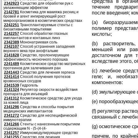
средства в орган
2342923
Средство для обработки рук с
течение предвари
увлажняющим эффектом
2142781
Косметика для макияжа ресниц и
после введения; ко
бровей и агент ингирирующий рост
микроорганизмов в косметических средствах
(a) биоразрушае
2242251
Трансплантируемые стенты с
полимер представ
биоактивными покрытиями
кислоты;
2142257
Способ обработки глазных
имплантантов и контакных линз
2342389
Мононатриевая соль
(b) растворител
2342107
Способ устранения западения
меньшей или рав
верхнего века при анофтальме
достаточном для т
2141828
Средство, пролонгирующее
эффективность чесночного порошка
вследствие этого, о
2241489
Косметическое средство матриксных
протеинов для залечивания ран
(c) лечебное средс
2241443
Средство для лечения герпеса
геле; и, необяза
2241414
Способ получения протезов
кровеносных сосудов
компонентов:
2341539
Гидрогель
2141324
Регулятор скорости воздействия
(d) эмульгирующее 
препарата для инъекций
2141312
Косметическое средство для ухода
(e) порообразующее
за кожей лица
2341296
Средства и способы покрытия
(f) регулятор раств
медицинских имплантантов
2341272
Средство для неспецифической
связанный с лечебн
иммунотерапии
2341266
Стенты с нанесенным покрытием
(g) осмотическое ср
содержащим N - (5-(4-(4-
2341257
Иммуномодулирующее средство
причем, по крайне
2341255
Средство для лечения