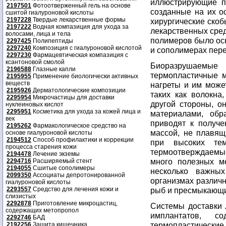
иллюстрирующие п
2197501
Фотоотверженный гель на основе
созданные на их о
сшитой гиалуроновой кислоты
2197228
Твердые лекарственные формы
хирургические скоб
2197222
Водная компазиция для ухода за
лекарственных сре
волосами, лица и тела
полимеров было осн
2297425
Полипептиды
2297240
Композиция с гиалуроновой кислотой
и сополимерах пер
2297230
Фармацевтическая компазиция с
ксантоновой смолой
Биоразрушаемые
2196588
Глазные капли
термопластичные м
2195955
Применение биологически активных
веществ
нагреты и им може
2195926
Дерматологические композиции
таких как волокна,
2295954
Микрочастицы для доставки
другой стороны, о
нуклеиновых кислот
2295951
Косметика для ухода за кожей лица и
материалами, обр
век
приводят к получ
2195262
Фармакологическое средство на
массой, не плавящ
основе гиалуроновой кислоты
2194512
Способ профилактики и коррекции
при высоких тем
процесса старения кожи
термоотверждаем
2194478
Лечение экземы
много полезных ме
2294716
Расширяемый стент
2194055
Сшитые сополимеры
несколько важны
2099350
Ассоциаты депротонированной
организмах различн
гиалуроновой кислоты
2293557
Средство для лечения кожи и
рыб и пресмыкающи
слизистых
2292878
Приготовление микроцастиц,
Системы доставки 
содержащих метопропол
имплантатов, с
2292746
БАД
термопластически
2192256
Защита кишечника