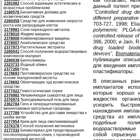
как полагают, яв
2281082
Способ коррекции эстетических и
данный патент при 
возрастных проблем кожи
"Controlled drug de
2180576
Биоактивная добавка для
косметических средств
different preparati
2280459
Средство для изменения скорости
703-727, 1998; Eli
роста или репродукции клеток
polymenric PLGA-i
2179981
Соли переходного металла
2378010
Жидкие вакцины
controlled release of
2378008
Комбинированные вакцины
396, 2000; и Jain, R
2378007
Анаболическое средство
drug loaded biodeg
2377973
Растительные экстракты
2280041
Способ получения водорастворимых
devices",
Biomateria
комплексов гиалурил
публикации описы
2280038
Биополимеры
2323733
Йодный обмен
для введения импл
2377260
Гель
пластификаторы.
2178693
Противовирусное средство на
основе гиалуроновой кислоты
В описанных ран
2178692
Облегчающие зуд косметическое
имплантатов испол
средство
2377022
Гемостатические спреи
которые хорошо 
2376982
Увлажняющая сыворотка для лица
жидкостях органи
2376974
Трансдермальный гель для лица
2362784
Гипо-и гиперацетилированные
ускорить быстр
менингокковые капсульные сахариды
нахождения имплан
2177789
Устройство для доставки лекарства к
средства из импл
шейке матки
2277954
Крем для лица омолаживающий
подобные поли
2376378
Способ получения метионина
водорастворимые 
2177332
Биоматериал для предотвращения
собой серьезную 
послеоперационных спаек, с производной
гиалуроновой кислотой