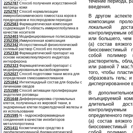
течение периода, р
2252787
Способ получения искусственной
введения.
матрицы кожи
2252767
Способ нормализации
В другом аспекте
иммунобиохимического гомеостаза коров в
предродовом и послеродовом периодах
композиции проло
2352583
Фармацевтическая композиция
локальной дост
содержащая Fc-область иммуноглобулина в
контролируемым об
качестве носителя
2152403
Модифицированные полисахариды
или большего, чем
2352356
Иммуногенная композиция
(a) состав вязког
2352342
Исскусственный физиологический
солевый раствор Способ его получения
биосовместимый 
2352330
Фармацевтический препарат на
собой полимер 
основе низкомолекулярного индуктора
растворитель, обл
интерферона
2352323
Фармацевтический препарат с
или равной 7 мас.%
модифицированным высвобождением
того, чтобы пласт
2152027
Способ подготовки ткани мозга для
образовать гель; и
определения гликозаминогликанов
2251842
Интектицидный состав для борьбы с
диспергированное в
личинками оводов
2151580
Способ активации пролиферации
В дополнительн
эндотелия роговицы
инъецируемой ком
2351648
Дифференцировка стромальных
клеток, полученных из жировой ткани, в
длительной дос
эндокринные клетки поджелудочной железы и
контролируемым
их использование
определенного пер
2351595
N - гидроксиформамидные
соединения в качестве ингибиторов
(a) состав вязког
металлопротеина
биосовместимый 
2251411
Косметическое средство в
собой полимер 
лиофилизированной фармацевтической