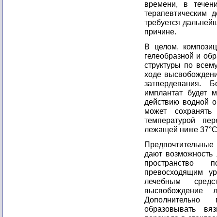
времени, в течен
терапевтическим д
требуется дальней
причине.
В целом, компози
гелеобразной и обр
структуры по всем
ходе высвобождени
затвердевания. 
имплантат будет м
действию водной 
может сохранять 
температурой пер
лежащей ниже 37°C
Предпочтительные
дают возможность 
пространство 
превосходящим у
лечебным средс
высвобождение л
Дополнительно 
образовывать вя