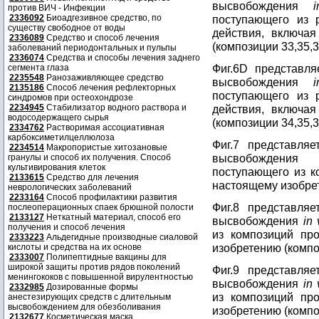
высвобождения
против ВИЧ - Инфекции
2336092
Биоадгезивное средство, по
поступающего из 
существу свободное от воды
действия, включа
2336089
Средство и способ лечения
(композиции 33,35,36
заболеваний периодонтальных и пульпы
2336074
Средства и способы лечения заднего
Фиг.6D представл
сегмента глаза
2235548
Ранозаживляющее средство
высвобождения
2135186
Способ лечения рефлекторных
поступающего из 
синдромов при остеохондрозе
2234945
Стабилизатор водного раствора и
действия, включа
водосодержащего сырья
(композиции 34,35,37
2334762
Растворимая ассоциативная
карбоксиметилцеллюлоза
Фиг.7 представля
2234514
Макропористые хитозановые
высвобождения
гранулы и способ их получения. Способ
культивирования клеток
поступающего из к
2133615
Средство для лечения
настоящему изобрет
неврологических заболеваний
2233164
Способ профилактики развития
Фиг.8 представля
послеоперационных спаек брюшной полости
2133127
Неткатный материал, способ его
высвобождения
in 
получения и способ лечения
из композиций пр
2333223
Альдегидные производные сиаловой
изобретению (компо
кислоты и средства на их основе
2333007
Полипептидные вакцины для
широкой защиты против рядов поколений
Фиг.9 представля
менингококов с повышенной вирулентностью
высвобождения
in 
2332985
Дозированные формы
из композиций пр
анестезирующих средств с длительным
высвобождением для обезболивания
изобретению (компо
2132677
Косметическая маска