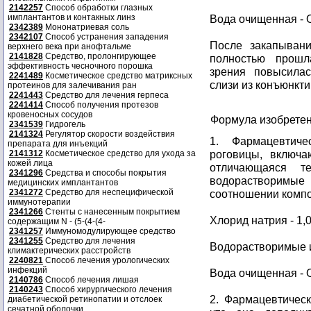
2142257
Способ обработки глазных
имплантантов и контакных линз
Вода очищенная - 
2342389
Мононатриевая соль
2342107
Способ устранения западения
После закапывани
верхнего века при анофтальме
2141828
Средство, пролонгирующее
полностью прошл
эффективность чесночного порошка
зрения повысилас
2241489
Косметическое средство матриксных
слизи из конъюнкти
протеинов для залечивания ран
2241443
Средство для лечения герпеса
2241414
Способ получения протезов
кровеносных сосудов
Формула изобрете
2341539
Гидрогель
2141324
Регулятор скорости воздействия
1. Фармацевтич
препарата для инъекций
роговицы, включ
2141312
Косметическое средство для ухода за
кожей лица
отличающаяся т
2341296
Средства и способы покрытия
водорастворимы
медицинских имплантантов
2341272
Средство для неспецифической
соотношении компо
иммунотерапии
2341266
Стенты с нанесенным покрытием
Хлорид натрия - 1,0
содержащим N - (5-(4-(4-
2341257
Иммуномодулирующее средство
2341255
Средство для лечения
Водорастворимые и
климактерических расстройств
2240821
Способ лечения урологических
инфекций
Вода очищенная - 
2140786
Способ лечения лишая
2140243
Способ хирургического лечения
2. Фармацевтическ
диабетической ретинопатии и отслоек
сечатной оболочки