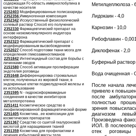
содержащая Fc-область иммуноглобулина в
Метилцеллюлоза - 6
качестве носителя
2152403
Модифицированные полисахариды
Лидокаин - 4,0
2352356
Иммуногенная композиция
2352342
Исскусственный физиологический
солевый раствор Способ его получения
Карнозин - 10,0
2352330
Фармацевтический препарат на
основе низкомолекулярного индуктора
интерферона
Рибофлавин - 0,00
2352323
Фармацевтический препарат с
модифицированным высвобождением
Диклофенак - 2,0
2152027
Способ подготовки ткани мозга для
определения гликозаминогликанов
2251842
Интектицидный состав для борьбы с
Буферный раствор с
личинками оводов
2151580
Способ активации пролиферации
эндотелия роговицы
Вода очищенная - 
2351648
Дифференцировка стромальных
клеток, полученных из жировой ткани, в
эндокринные клетки поджелудочной железы и
После начала лече
их использование
привело к повышени
2351595
N - гидроксиформамидные
после амбулатор
соединения в качестве ингибиторов
металлопротеина
полностью проше
2251411
Косметическое средство в
зрения повысилась
лиофилизированной фармацевтической форме
диагнозом левый
2251405
Косметика...ее композиции для
косметических препаратов
Произведена фако
2251367
Средство со сшитой гиалуроновой
ИОЛ. В послеопер
кислотой для наращивания тканей
отек роговицы 
2351359
Косметика для профилактики и
лечения избыточной массы тела