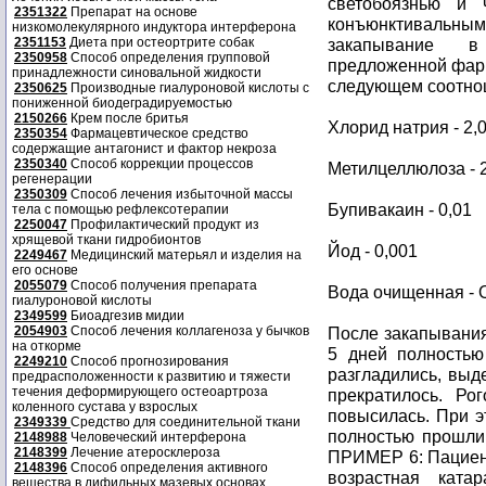
светобоязнью и 
2351322
Препарат на основе
конъюнктивальн
низкомолекулярного индуктора интерферона
2351153
Диета при остеортрите собак
закапывание в
2350958
Способ определения групповой
предложенной фарм
принадлежности синовальной жидкости
следующем соотнош
2350625
Производные гиалуроновой кислоты с
пониженной биодеградируемостью
2150266
Крем после бритья
Хлорид натрия - 2,
2350354
Фармацевтическое средство
содержащие антагонист и фактор некроза
2350340
Способ коррекции процессов
Метилцеллюлоза - 2
регенерации
2350309
Способ лечения избыточной массы
Бупивакаин - 0,01
тела с помощью рефлексотерапии
2250047
Профилактический продукт из
хрящевой ткани гидробионтов
Йод - 0,001
2249467
Медицинский матерьял и изделия на
его основе
2055079
Способ получения препарата
Вода очищенная - 
гиалуроновой кислоты
2349599
Биоадгезив мидии
2054903
Способ лечения коллагеноза у бычков
После закапывания
на откорме
5 дней полностью
2249210
Способ прогнозирования
разгладились, выд
предрасположенности к развитию и тяжести
течения деформирующего остеоартроза
прекратилось. Ро
коленного сустава у взрослых
повысилась. При э
2349339
Средство для соединительной ткани
полностью прошли,
2148988
Человеческий интерферона
2148399
Лечение атеросклероза
ПРИМЕР 6: Пациент 
2148396
Способ определения активного
возрастная ката
вещества в дифильных мазевых основах