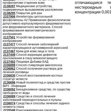
отличающаяся т
профилактики старения кожи
2138297
Медицинские устройства,
нестероидные 
подверженные вызываемому разложению
концентрации 0,00
2138295
Покрытие для ран
2337906
Ингибиторы цитозольной
фосфолипазы А2 Применение физиологически
допустимого корпускулярного ферримагнитного
или ферромагнитного материала. Способ
формирования магнитометрического
изображения
2137501
Устройство формирования
изображения
2137477
Способ лечения заболеваний
характеризующихся аутоиммунной агрессией
2137467
Крем для кожи лица и тела
2137449
Способ коррекции дефектов
преломления в глазу млекопитающего
2137402
Пищевая Добавка БАД
2336899
Способ стимуляции миелопоэза
2336862
Способ получения раствора для
лечения роговицы
2336830
Способ восстановления костных
структур челюсти
2136696
Новый полипептид и средство против
ВИЧ - Инфекции
2336092
Биоадгезивное средство, по существу
свободное от воды
2336089
Средство и способ лечения
заболеваний периодонтальных и пульпы
2336074
Средства и способы лечения заднего
сегмента глаза
2235548
Ранозаживляющее средство