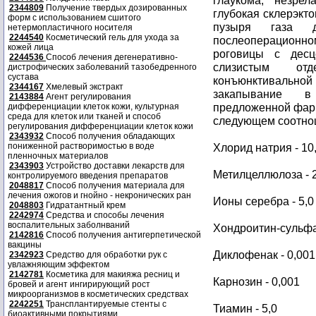
глаукома, незрел
2344809
Получение твердых дозированных
глубокая склерэкт
форм с использованием сшитого
пузыря газа 
нетермопластичного носителя
2244540
Косметический гель для ухода за
послеоперационн
кожей лица
роговицы с десц
2244536
Способ лечения дегенеративно-
слизистым о
дистрофических заболеваний тазобедренного
сустава
конъюнктиваль
2344167
Хмелевый экстракт
закапывание в
2143884
Агент регулирования
предложенной фарм
дифференциации клеток кожи, культурная
среда для клеток или тканей и способ
следующем соотнош
регулирования дифференциации клеток кожи
2343932
Способ получения обладающих
пониженной растворимостью в воде
Хлорид натрия - 10
пленночных материалов
2343903
Устройство доставки лекарств для
Метилцеллюлоза - 2
контролируемого введения препаратов
2048817
Способ получения материала для
лечения ожогов и гнойно - некронических ран
Ионы серебра - 5,0
2048803
Гидратантный крем
2242974
Средства и способы лечения
воспалительных заболнваний
Хондроитин-сульфат
2142816
Способ получения антигерпетической
вакцины
Диклофенак - 0,001
2342923
Средство для обработки рук с
увлажняющим эффектом
2142781
Косметика для макияжа ресниц и
Карнозин - 0,001
бровей и агент ингирирующий рост
микроорганизмов в косметических средствах
2242251
Трансплантируемые стенты с
Тиамин - 5,0
биоактивными покрытиями