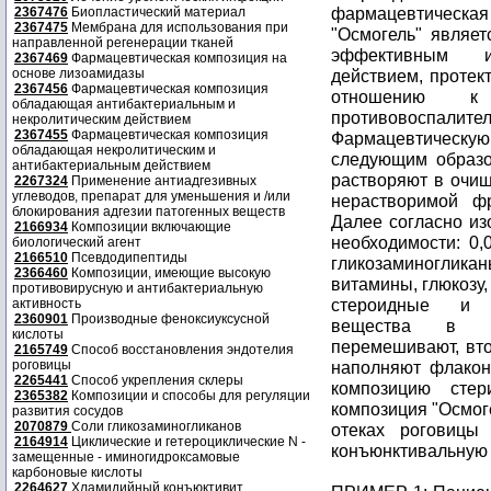
фармацевтическая
2367476
Биопластический материал
2367475
Мембрана для использования при
"Осмогель" являе
направленной регенерации тканей
эффективным и
2367469
Фармацевтическая композиция на
основе лизоамидазы
действием, проте
2367456
Фармацевтическая композиция
отношению к
обладающая антибактериальным и
противовоспалит
некролитическим действием
2367455
Фармацевтическая композиция
Фармацевтическ
обладающая некролитическим и
следующим образ
антибактериальным действием
растворяют в очищ
2267324
Применение антиадгезивных
углеводов, препарат для уменьшения и /или
нерастворимой фр
блокирования адгезии патогенных веществ
Далее согласно из
2166934
Композиции включающие
необходимости: 0,
биологический агент
2166510
Псевдодипептиды
гликозаминогликан
2366460
Композиции, имеющие высокую
витамины, глюкозу,
противовирусную и антибактериальную
стероидные и н
активность
2360901
Производные феноксиуксусной
вещества в за
кислоты
перемешивают, вто
2165749
Способ восстановления эндотелия
роговицы
наполняют флакон
2265441
Способ укрепления склеры
композицию стер
2365382
Композиции и способы для регуляции
композиция "Осмоге
развития сосудов
2070879
Соли гликозаминогликанов
отеках роговицы
2164914
Циклические и гетероциклические N -
конъюнктивальную 
замещенные - иминогидроксамовые
карбоновые кислоты
2264627
Хламидийный конъюктивит