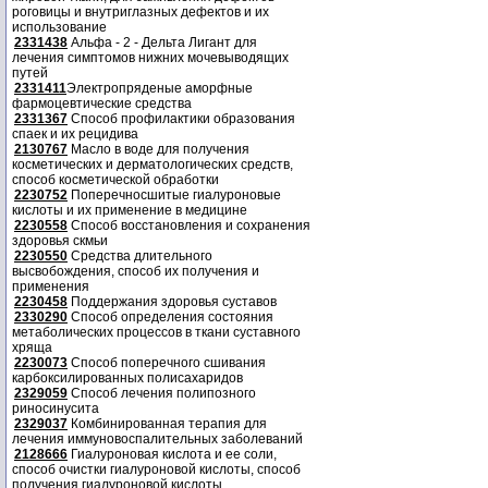
роговицы и внутриглазных дефектов и их
использование
2331438
Альфа - 2 - Дельта Лигант для
лечения симптомов нижних мочевыводящих
путей
2331411
Электропряденые аморфные
фармоцевтические средства
2331367
Способ профилактики образования
спаек и их рецидива
2130767
Масло в воде для получения
косметических и дерматологических средств,
способ косметической обработки
2230752
Поперечносшитые гиалуроновые
кислоты и их применение в медицине
2230558
Способ восстановления и сохранения
здоровья скмьи
2230550
Средства длительного
высвобождения, способ их получения и
применения
2230458
Поддержания здоровья суставов
2330290
Способ определения состояния
метаболических процессов в ткани суставного
хряща
2230073
Способ поперечного сшивания
карбоксилированных полисахаридов
2329059
Способ лечения полипозного
риносинусита
2329037
Комбинированная терапия для
лечения иммуновоспалительных заболеваний
2128666
Гиалуроновая кислота и ее соли,
способ очистки гиалуроновой кислоты, способ
получения гиалуроновой кислоты.