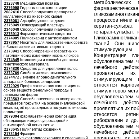
метаболических
2323748
Медицинская повязка
фармацевтическая
2276998
Гидрогелевые композиции
2082416
Способ получения препарата с
гликозаминоглик
коллагенном из животного сырья
процессов и/или в
2375081
Адсорбирующее изделие
2375049
Охлаждающий пластырь
кератан-сульфат,
2346049
Способ получения гиалурона
гепаран-сульфат, 
2275913
Фармацевтические средства
Гликозаминоглика
2174985
Полисахарид с антиоксидантом
2373957
Носитель для лекарственных средств
тканей. Они шир
и биологически активных веществ
стимулирующим
2373941
Способ коррекции возрастных и
Концентрация гл
патологических изменений кожных покров
2174845
Композиции и способы доставки
обусловлена тем, ч
генетического материала
лечебного дейс
2174830
Средство для укрепления волос
проявляться их
2373769
Синбиотическая композиция
2274472
Лечение апорно-двигательного
стимулирующим 
аппарата и болевых синдромов
относятся карноз
2372929
Профилактическая композиция на
стимуляторов мета
основе веществ фенольной природы в
липосомной форме
обусловлена тем, ч
2173563
Способ нанесения на поверхность
лечебного дейс
предметов покрытия на основе гиалуроновой
кислоты, её производных и полусинтетических
проявляться их по
полимеров
относятся рети
2079304
фармацевтическая композиция,
рибофлавин и др.
обладающая иммуносупрессорной и
антимикробной активностью
обусловлена тем, ч
2273645
Полипептид ожирения
лечебного дейс
2173154
Фракция
проявлятся их по
кератансульфатолигосахаридов и содержащий