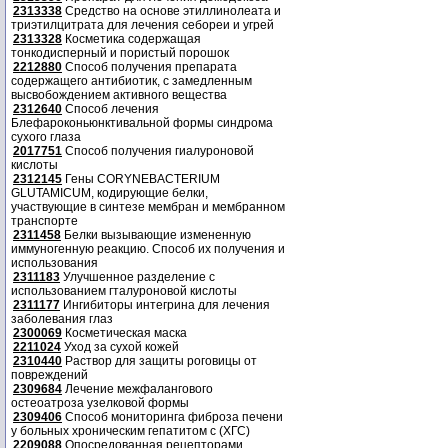
2313338
Средство на основе этиллинолеата и
триэтилцитрата для лечения себореи и угрей
2313328
Косметика содержащая
тонкодисперный и пористый порошок
2212880
Способ получения препарата
содержащего антибиотик, с замедленным
высвобождением активного вещества
2312640
Способ лечения
Блефароконьюнктивальной формы синдрома
сухого глаза
2017751
Способ получения гиалуроновой
кислоты
2312145
Гены CORYNEBACTERIUM
GLUTAMICUM, кодирующие белки,
участвующие в синтезе мембран и мембранном
транспорте
2311458
Белки вызывающие измененную
иммуногенную реакцию. Способ их получения и
использования
2311183
Улучшенное разделение с
использованием гталуроновой кислоты
2311177
Ингибиторы интегрина для лечения
заболевания глаз
2300069
Косметическая маска
2211024
Уход за сухой кожей
2310440
Раствор для защиты роговицы от
повреждений
2309684
Лечение межфалангового
остеоатроза узелковой формы
2309406
Способ мониторинга фиброза печени
у больных хроническим гепатитом с (ХГС)
2209088
Опосредованная рецепторами