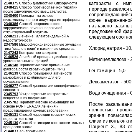
катаракты с им
2148375
Способ диагностики близорукости
2348415
Способ противоспаечной терапии
периоде развился 
после хирургического вмешательства
сопровождающий
2348400
Препарат на основе
фоне выраженной
низкомолекулярного индуктора интерферона
2348386
Способ непроникающего
назначено закапы
хирургического лечения первичной
предложенной фар
открытоугольной глаукомы
2248213
Лечение Галактозидальной А
следующем соотнош
недостаточности
2347586
Микрофлюидизированные эмульсии
Хлорид натрия - 10
типа "масло в воде" и вакцинные средства
2147243
Контрастное средство
2146526
Лечебный препарат дисбактериоза и
Метилцеллюлоза - 2
урогенитальных инфекций
2146148
Терапевтическое применение
фактора роста кератиноцитов (ФРК)
Гентамицин - 5,0
2146139
Способ повышения активности
макрофагов и комбинации для его
Дексаметазон - 500
осуществления
2346277
Способ диагностики специфического
синовита
Вода очищенная - 
2345793
Ультразвуковые контрастные
вещества и их получение
2345782
Терапевтические комбинации на
После закапывани
основе PORIFERA для лечения и
полностью прошл
предотвращения кожных заболеваний
2245131
Способ коррекции косметических
зрения повысилас
недостатков кожи
слизи из конъюнкт
2245130
Способ активации восстановительных
Пациент X., 83 ле
процессов в коже
2144833
Хондроитиназа