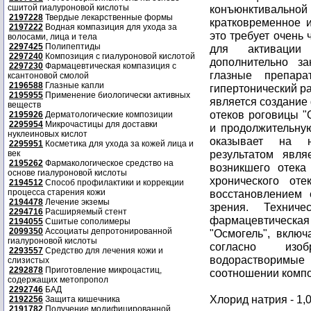
сшитой гиалуроновой кислоты
конъюнктиваль
2197228
Твердые лекарственные формы
кратковременное и
2197222
Водная компазиция для ухода за
это требует очень 
волосами, лица и тела
2297425
Полипептиды
для активации
2297240
Композиция с гиалуроновой кислотой
дополнительно з
2297230
Фармацевтическая компазиция с
глазные препар
ксантоновой смолой
2196588
Глазные капли
гипертонический р
2195955
Применение биологически активных
является создание
веществ
отеков роговицы "
2195926
Дерматологические композиции
2295954
Микрочастицы для доставки
и продолжительну
нуклеиновых кислот
оказывает на н
2295951
Косметика для ухода за кожей лица и
результатом явля
век
2195262
Фармакологическое средство на
возникшего отека
основе гиалуроновой кислоты
хронического от
2194512
Способ профилактики и коррекции
процесса старения кожи
восстановлением 
2194478
Лечение экземы
зрения. Техниче
2294716
Расширяемый стент
фармацевтическая
2194055
Сшитые сополимеры
2099350
Ассоциаты депротонированной
"Осмогель", вклю
гиалуроновой кислоты
согласно изоб
2293557
Средство для лечения кожи и
водорастворимы
слизистых
2292878
Приготовление микроцастиц,
соотношении компо
содержащих метопропол
2292746
БАД
Хлорид натрия - 1,0
2192256
Защита кишечника
2191782
Получение модифицированной