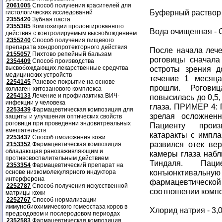
2061005
Способ получения красителей для
Буферный раствор с
гистологических исследований
2355420
Зубная паста
2355385
Композиции пролонгированного
Вода очищенная - 
действия с контролируемым высвобождением
2355240
Способ получения пищевого
препарата хондропротекторного действия
После начала лече
2155057
Пихтово репейный бальзам
роговицы сначала
2354409
Способ производства
высвобождающих лекарственные средчтва
остроты зрения д
медицинских устройств
течение 1 месяца
2254145
Раневое покрытие на основе
прошли. Рогови
коллаген-хитозанового комплекса
2254133
Лечение и профилактика ВИЧ-
повысилась до 0,5,
инфекции у человека
глаза. ПРИМЕР 4: П
2253439
Фармацевтическая композиция для
зрелая осложненн
защиты и улучшения оптических свойств
роговици при проведении эндовитреальных
Пациенту произ
вмешательств
катаракты с импл
2253437
Способ омоложения кожи
развился отек ве
2153352
Фармацевтическая композиция
обладающая ранозаживляющим и
камеры глаза наб
противовоспалительным действием
Тиндаля. Пац
2353354
Фармацевтический препарат на
конъюнктиваль
основе низкомолекулярного индуктора
интерферона
фармацевтической
2252787
Способ получения искусственной
соотношении компо
матрицы кожи
2252767
Способ нормализации
иммунобиохимического гомеостаза коров в
Хлорид натрия - 3,
предродовом и послеродовом периодах
2352583
Фармацевтическая композиция