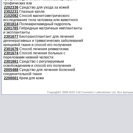
трофических язв
2202336
Средство для ухода за кожей
2302231
Глазные капли
2102082
Способ магнитометрического
исследования тела человека или животного
2301814
Полиакриламидный гидрогель
2201765
Гибридные матричные имплантанты
и эксплантанты
2301677
Биотрансплантант для лечения
дегенеративных и трвматических заболеваний
хрящевой ткани и способ его получения
2301676
Способ лечения ревматизма
2301674
Способ лечения больных с
переломами нижней челюсти
2301661
Средство с регулируемым
освобождением и способ его получения
2005488
Средство для лечения болезней
соединительной ткани
2200001
Крем для кожи
Copyright© 2006-2010 Cell Cosmetics Laboratories Ltd. Все матери