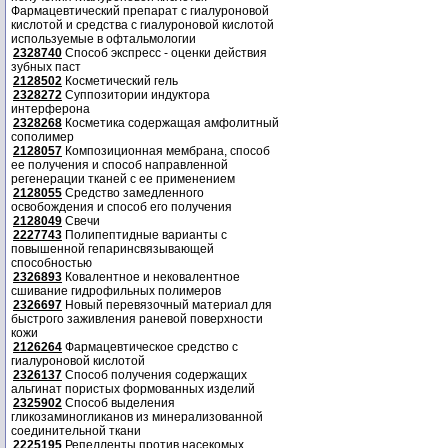
Фармацевтический препарат с гиалуроновой
кислотой и средства с гиалуроновой кислотой
используемые в офтальмологии
2328740
Способ экспресс - оценки действия
зубных паст
2128502
Косметический гель
2328272
Суппозитории индуктора
интерферона
2328268
Косметика содержащая амфолитный
сополимер
2128057
Композиционная мембрана, способ
ее получения и способ направленной
регенерации тканей с ее применением
2128055
Средство замедленного
освобождения и способ его получения
2128049
Свечи
2227743
Полипептидные варианты с
повышенной гепаринсвязывающей
способностью
2326893
Ковалентное и нековалентное
сшивание гидрофильных полимеров
2326697
Новый перевязочный материал для
быстрого заживления раневой поверхности
кожи
2126264
Фармацевтическое средство с
гиалуроновой кислотой
2326137
Способ получения содержащих
альгинат пористых формованных изделий
2325902
Способ выделения
гликозаминогликанов из минерализованной
соединительной ткани
2225195
Репелленты против насекомых