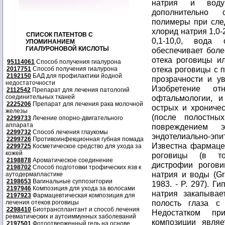
натрия и воду 
дополнительно 
полимеры при сле
хлорид натрия 1,0
СПИСОК ПАТЕНТОВ С
0,1-10,0, вода
УПОМИНАНИЕМ
ГИАЛУРОНОВОЙ КИСЛОТЫ
обеспечивает боле
отека роговицы и
95114061
Способ получения гиалурона
отека роговицы с 
2017751
Способ получения гиалурона
2192150
БАД для профилактики йодной
прозрачности и ув
недостаточности
Изобретение о
2112542
Препарат для лечения патологий
соединительных тканей
офтальмологии, 
2225206
Препарат для лечения рака молочной
острых и хроничес
железы
(после полостны
2299733
Лечение опорно-двигательного
аппарата
повреждением э
2299732
Способ лечения глаукомы
эндотелиально-эп
2299726
Противоинфекционная губная помада
Известна фармаце
2299725
Косметическое средство для ухода за
кожей
роговицы (в то
2198878
Ароматическое соединение
дистрофии рогови
2198702
Способ подготовки трофических язв к
натрия и воды (Gra
аутодермапластике
2198653
Вагинальные суппозитории
1983. - P. 297). 
2197946
Композиция для ухода за волосами
натрия закапывае
2197923
Фармацевтическая композиция для
полость глаза с
лечения отеков роговицы
2298410
Биотрансплантант и способ лечения
Недостатком пр
ревматических и аутоиммунных заболеваний
композиции явля
2197501
Фотоотверженный гель на основе