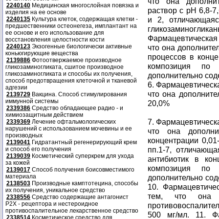
что она дополни
2240140
Медицинская многослойная повязка и
раствор с рН 6,8-7
изделия на ее основе
и 2, отличающаяс
2240135
Культура клеток, содержащая клетки -
предшественники остеонегеза, имплантант на
гликозаминогли
ее основе и его использование для
Фармацевтическая 
восстановления целостности кости
2240123
Экзогенные биологически активные
что она дополните
коньюгирующие вещества
процессов в конце
2139886
Фотоотвержаемое производное
композиция по 
гликозаминогликата, сшитое производное
гликозаминогликата и способы их получения,
дополнительно сод
способ предотвращения клеточной и тканевой
6. Фармацевтическа
адгезии
что она дополните
2139729
Вакцина. Способ стимулирования
иммунной системы
20,0%
2339386
Средство обладающее радио - и
химиозащитным действием
7. Фармацевтическа
2339369
Лечение офтальмологических
нарушений с использованием мочевины и ее
что она дополни
производных
концентрации 0,01
2139041
Гидратантный регенерирующий крем
пп.1-7, отличающа
и способ его получения
2139039
Косметический суперкрем для ухода
антибиотик в кон
за кожей
композиция по 
2139017
Способ получения боисовместимого
материала
дополнительно сод
2138503
Производные камптотецина, способы
10. Фармацевтиче
их получения, уникальное средство
тем, что она д
2338556
Средство содержащие антагонист
Р2Х - рецептора и нестероидное
противовоспалите
противоспалительное лекарственное средство
500 мг/мл. 11. Ф
2338514
Косметическое средство для