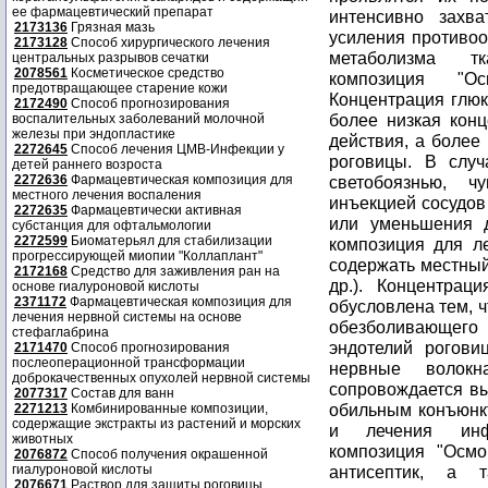
ее фармацевтический препарат
интенсивно захв
2173136
Грязная мазь
усиления противоо
2173128
Способ хирургического лечения
метаболизма тк
центральных разрывов сечатки
2078561
Косметическое средство
композиция "Ос
предотвращающее старение кожи
Концентрация глюк
2172490
Способ прогнозирования
более низкая кон
воспалительных заболеваний молочной
железы при эндопластике
действия, а более
2272645
Способ лечения ЦМВ-Инфекции у
роговицы. В случ
детей раннего возроста
2272636
Фармацевтическая композиция для
светобоязнью, ч
местного лечения воспаления
инъекцией сосудов
2272635
Фармацевтически активная
или уменьшения 
субстанция для офтальмологии
2272599
Биоматерьял для стабилизации
композиция для л
прогрессирующей миопии "Коллаплант"
содержать местный 
2172168
Средство для заживления ран на
др.). Концентрац
основе гиалуроновой кислоты
2371172
Фармацевтическая композиция для
обусловлена тем, ч
лечения нервной системы на основе
обезболивающего
стефаглабрина
эндотелий рогови
2171470
Способ прогнозирования
послеоперационной трансформации
нервные волокн
доброкачественных опухолей нервной системы
сопровождается вы
2077317
Состав для ванн
обильным конъюнк
2271213
Комбинированные композиции,
содержащие экстракты из растений и морских
и лечения инфе
животных
композиция "Осмо
2076872
Способ получения окрашенной
гиалуроновой кислоты
антисептик, а 
2076671
Раствор для защиты роговицы