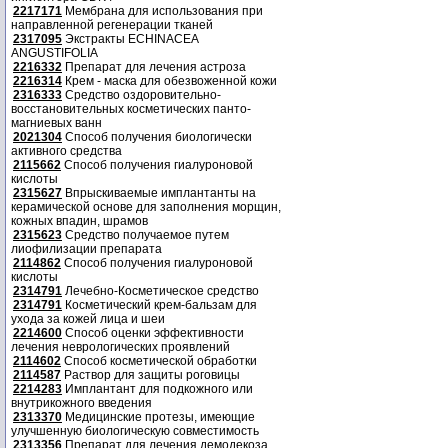
2217171
Мембрана для использования при
направленной регенерации тканей
2317095
Экстракты ECHINACEA
ANGUSTIFOLIA
2216332
Препарат для лечения астроза
2216314
Крем - маска для обезвоженной кожи
2316333
Средство оздоровительно-
восстановительных косметических панто-
магниевых ванн
2021304
Способ получения биологически
активного средства
2115662
Способ получения гиалуроновой
кислоты
2315627
Впрыскиваемые имплантанты на
керамической основе для заполнения морщин,
кожных впадин, шрамов
2315623
Средство получаемое путем
лиофилизации препарата
2114862
Способ получения гиалуроновой
кислоты
2314791
Лечебно-Косметическое средство
2314791
Косметический крем-бальзам для
ухода за кожей лица и шеи
2214600
Способ оценки эффективности
лечения неврологических проявлений
2114602
Способ косметической обработки
2114587
Раствор для защиты роговицы
2214283
Имплантант для подкожного или
внутрикожного введения
2313370
Медицинские протезы, имеющие
улучшенную биологическую совместимость
2313356
Препарат для лечения демодекоза