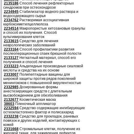
2135186
Способ лечения рефлекторных
синдромов при остеохондрозе
2234945
Стабилизатор водного раствора и
водосодержащего сырья
2334762
Растворимая ассоциативная
карбоксиметилцеллюлоза
2234514
Макропористые хитозановые гранулы
и способ их получения. Способ
культивирования клеток
2133615
Средство для лечения
неврологических заболеваний
2233164
Способ профилактики развития
послеоперационных спаек брюшной полости
2133127
Неткатный материал, способ его
получения и способ лечения
2333223
Альдегидные производные сиаловой
кислоты и средства на их основе
2333007
Полипептидные вакцины для
широкой защиты против рядов поколений
менингококов с повышенной вирулентностью
2332985
Дозированные формы
анестезирующих средств с длительным
высвобождением для обезболивания
2132677
Косметическая маска
38603
Пленочный аппликатор
2232594
Средство содержащие ингибирующие
остеокластогенез фактор и полисахарид
2332238
Средство для прокладок, раневых
повязок и других изделий, контактирующих с
кожей
2331668
Стромальные клетки, получение из
жировой ткани, для заживления дефектов