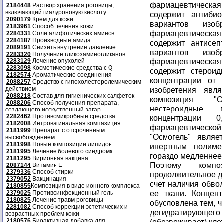
фармацевтическа
2184448
Раствор хранения роговицы,
включающий гиалуроновую кислоту
содержит антиби
2090179
Крем для кожи
вариантов изо
2183961
Способ лечения кожи
фармацевтическа
2284331
Соли алифотических аминов
2284187
Производные амида
содержит антисеп
2089191
Снизить внутрение давление
вариантов изо
2283320
Получение гликозаминогликанов
фармацевтическа
2283129
Лечение опухолей
2283098
Косметические средства с Q
содержит стерои
2182574
Ароматические соединения
концентрации от
2088257
Средство с гипохолестеролемическим
действием
изобретения явл
2088218
Состав для гигиенических салфеток
композиция "О
2088206
Способ получения препарата,
нестероидные 
создающего исскуственный загар
2282462
Противомикробные средства
концентрации 0
2182008
Интровагинальная компазиция
фармацевтической
2181999
Препарат с отсроченным
"Осмогель" являе
высвобождением
2181998
Новые композиции липидов
инертным полиме
2181995
Лечение болевого синдрома
гораздо медленнее
2181295
Вирионная вакцина
Поэтому комп
2087144
Витамин Е
2379336
Способ стирки
продолжительное д
2379052
Вакцинация
счет наличия обв
2180855
Композиция в виде ионного комплекса
ее ткани. Концен
2379025
Противоинфекционный гель
2180825
Лечение травм роговицы
обусловлена тем, ч
2281082
Способ коррекции эстетических и
дегидратирующего
возрастных проблем кожи
2180576
Биоактивная добавка для
(обезвоживает) кле