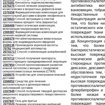
противовоспалител
2370281
Конъюгаты гидроксиалкилкрахмал
антибиотика мо
2370275
Способ лечения (коррекции)
косметических и возрастных дефектов кожи
ванкомицин, тобра
2370258
Фармацевтическая композиция для
лекарственные 
парентальной доставки в форме лиофилизата
Концентрация анти
2270023
Способ экстракции и очистки
протеогликана хрящего типа (варианты)
тем, что более ни
2369408
Гемостатическая композиция,
остатического или
включающая гиалуроновую кислоту
повреждает ткани 
2369387
Фармацевтическая композиция для
лечения нервной системы
использованы ионы
2369379
Нетаблитированные жевательные
др. Концентрация 
формы для индивидуального введения
тем, что более
2169136
Производное коричной кислоты
70792
Медицинский аппликатор
бактериостатическ
20741717
Способ стабилизации аскорбиновой
высокая повреж
кислоты
2074712
Способ получения препарата,
токсическое де
препятствующего преждевременной эякуляции
стероидных проти
2367954
Способ прогнозирования развития
дексазон, дексамет
кожной патологии у женщин с синдромом
склерополикистозных яичников (СПКЯ)
обусловлена тем, 
2268075
Устройство для электрокинетической
недостаточное пр
доставки
высокая повреждае
2268052
Средство для лечения
воспалительных и дегенеративных
противовоспа
заболеваний суставов
флюрбипрофен и д
2167649
Способ получения твердой дисперсии
более низкая к
умеренного водорастворимого лекарственного
вещества
противовоспали
2167647
Гель для бритья
повреждает ткан
2073520
Лечение урологических инфекций