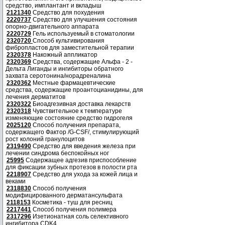
средство, имплантант и вкладыш
2121340
Средство для похудения
2220737
Средство для улучшения состояния
опорно-двигательного аппарата
2220729
Гель используемый в стоматологии
2320720
Способ культивирования
фибропластов для заместительной терапии
2320378
Накожный аппликатор
2320369
Средства, содержащие Альфа - 2 -
Дельта Лиганды и ингибиторы обратного
захвата серотонина/норадреналина
2320362
Местные фармацевтические
средства, содержащие проантоцианидины, для
лечения дерматитов
2320322
Биоадгезивная доставка лекарств
2320318
Чувствительное к температуре
изменяющие состояние средство гидрогеля
2025120
Способ получения препарата,
содержащего Фактор /G-CSF/, стимулирующий
рост колоний гранулоцитов
2319490
Средство для введения железа при
лечении синдрома беспокойных ног
25995
Содержащее адгезив приспособление
для фиксации зубных протезов в полости рта
2218907
Средство для ухода за кожей лица и
веками
2318830
Способ получения
модифицированного дерматансульфата
2118153
Косметика - туш для ресниц
2217441
Способ получения полимера
2317296
Изетионатная соль селективного
ингибитора CDK4