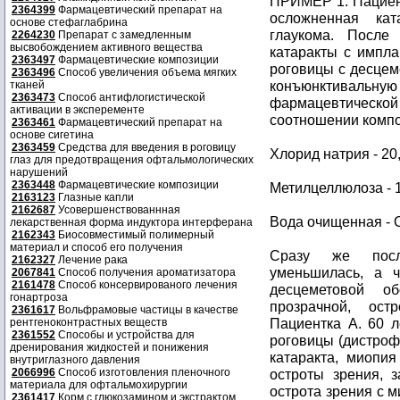
ПРИМЕР 1: Пациент
2364399
Фармацевтический препарат на
осложненная кат
основе стефаглабрина
глаукома. После 
2264230
Препарат с замедленным
высвобождением активного вещества
катаракты с импл
2363497
Фармацевтические композиции
роговицы с десцем
2363496
Способ увеличения объема мягких
конъюнктиваль
тканей
2363473
Способ антифлогистической
фармацевтическо
активации в эксперементе
соотношении компо
2363461
Фармацевтический препарат на
основе сигетина
2363459
Средства для введения в роговицу
Хлорид натрия - 20
глаз для предотвращения офтальмологических
нарушений
2363448
Фармацевтические композиции
Метилцеллюлоза - 
2163123
Глазные капли
2162687
Усовершенствованнная
Вода очищенная - 
лекарственная форма индуктора интерферана
2162343
Биосовместимый полимерный
материал и способ его получения
Сразу же посл
2162327
Лечение рака
уменьшилась, а 
2067841
Способ получения ароматизатора
2161478
Способ консервированого лечения
десцеметовой об
гонартроза
прозрачной, ос
2361617
Вольфрамовые частицы в качестве
Пациентка А. 60 л
рентгеноконтрастных веществ
2361552
Способы и устройства для
роговицы (дистроф
дренирования жидкостей и понижения
катаракта, миопи
внутриглазного давления
2066996
Способ изготовления пленочного
остроты зрения, 
материала для офтальмохирургии
острота зрения с м
2361417
Корм с глюкозамином и экстрактом