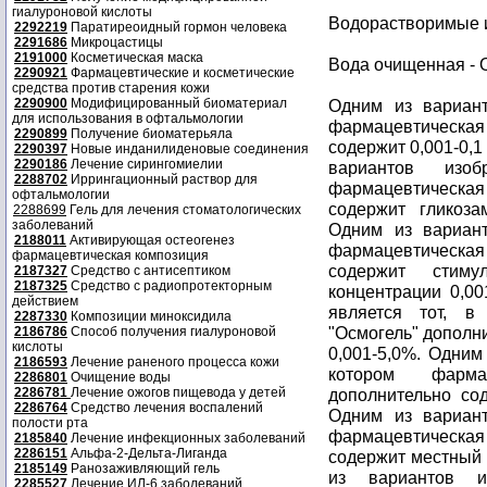
гиалуроновой кислоты
Водорастворимые и
2292219
Паратиреоидный гормон человека
2291686
Микроцастицы
2191000
Косметическая маска
Вода очищенная - 
2290921
Фармацевтические и косметические
средства против старения кожи
2290900
Модифицированный биоматериал
Одним из вариант
для использования в офтальмологии
фармацевтическа
2290899
Получение биоматерьяла
содержит 0,001-0,1
2290397
Новые инданилиденовые соединения
2290186
Лечение сирингомиелии
вариантов изо
2288702
Иррингационный раствор для
фармацевтическа
офтальмологии
содержит гликоза
2288699
Гель для лечения стоматологических
заболеваний
Одним из вариант
2188011
Активирующая остеогенез
фармацевтическа
фармацевтическая композиция
содержит стиму
2187327
Средство с антисептиком
2187325
Средство с радиопротекторным
концентрации 0,00
действием
является тот, в
2287330
Композиции миноксидила
"Осмогель" дополн
2186786
Способ получения гиалуроновой
кислоты
0,001-5,0%. Одним
2186593
Лечение раненого процесса кожи
котором фармац
2286801
Очищение воды
2286781
Лечение ожогов пищевода у детей
дополнительно сод
2286764
Средство лечения воспалений
Одним из вариант
полости рта
фармацевтическа
2185840
Лечение инфекционных заболеваний
2286151
Альфа-2-Дельта-Лиганда
содержит местный 
2185149
Ранозаживляющий гель
из вариантов и
2285527
Лечение ИЛ-6 заболеваний