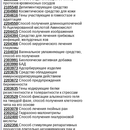
протезов кровеносных сосудов
2105540
Депигментирующее средство
2304960
Косметическое средство для кожи
2304616
Гены участвующие в гомеостазе и
адаптации
2204550
Способ получения длинноцепочечной
N-Ацилированной кислотой Аминокислот
2204415
Способ получения изображения
2204394
Средство для лечения грибковых
инфекций, желудочных язв
2204366
Способ хирургического лечения
глаукомы
2104034
Вагинальное увлажняющие средство,
способ его получения
2303991
Биологически активная добавка
2303990
БАД
2303973
Адсорбирующее изделие
2203676
Средство обладающее
иммунокорригирующим действием
2203672
Способ предупреждения
беременности
2303635
Гены кодирующие белки
резистентности и толерантности к стрессам
2303529
Способ фиксации альгинатного геля
на твердой фазе, способ получения клеточного
чипа на его основе
2203078
Способ лечения гнойных ран
2302412
Гидразоно-малонитрилы
2102400
Способ получения гиалуроновой
кислоты
2202356
Способ стимуляции репаративных
процессов длительно незаживающих ран и