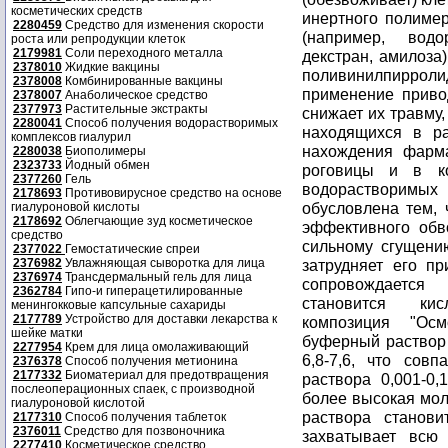
косметических средств
инертного полиме
2280459
Средство для изменения скорости
(например, вод
роста или репродукции клеток
2179981
Соли переходного металла
декстран, амилоза)
2378010
Жидкие вакцины
поливинилпирро
2378008
Комбинированные вакцины
применение приво
2378007
Анаболическое средство
2377973
Растительные экстракты
снижает их травму,
2280041
Способ получения водорастворимых
находящихся в ра
комплексов гиалурил
нахождения фарма
2280038
Биополимеры
2323733
Йодный обмен
роговицы и в ко
2377260
Гель
водорастворимых
2178693
Противовирусное средство на основе
обусловлена тем, 
гиалуроновой кислоты
2178692
Облегчающие зуд косметическое
эффективного обв
средство
сильному сгущению
2377022
Гемостатические спреи
2376982
Увлажняющая сыворотка для лица
затрудняет его пр
2376974
Трансдермальный гель для лица
сопровождается
2362784
Гипо-и гиперацетилированные
становится кис
менингокковые капсульные сахариды
2177789
Устройство для доставки лекарства к
композиция "Ос
шейке матки
буферный раствор 
2277954
Крем для лица омолаживающий
6,8-7,6, что сов
2376378
Способ получения метионина
2177332
Биоматериал для предотвращения
раствора 0,001-0,
послеоперационных спаек, с производной
более высокая мол
гиалуроновой кислотой
раствора станови
2177310
Способ получения таблеток
2376011
Средство для позвоночника
захватывает всю 
2277410
Косметическое средство