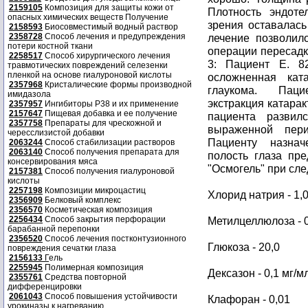
2159105
Композиция для защиты кожи от
Плотность эндоте
опасных химических веществ Получение
зрения оставалась 
2158593
Биосовместимый водный раствор
2358728
Способ лечения и предупреждения
лечение позволил
потери костной ткани
операции пересад
2258517
Способ хирургического лечения
3: Пациент Е. 8
травмотических повреждений селезенки
пленкой на основе гиалуроновой кислоты
осложненная ката
2357968
Кристалические формы производной
глаукома. Паци
имидазола
экстракция катара
2357957
Ингибиторы P38 и их применение
2157647
Пищевая добавка и ее получение
пациента развил
2357758
Препараты для чрескожной и
выраженной пери
чересслизистой добавки
Пациенту назна
2063244
Способ стабилизации растворов
2063140
Способ получения препарата для
полость глаза пр
консервирования мяса
"Осмогель" при сл
2157381
Способ получения гиалуроновой
кислоты
2257198
Композиции микроцастиц
Хлорид натрия - 1,
2356909
Белковый комплекс
2356570
Косметическая композиция
2256434
Способ закрытия перфорации
Метилцеллюлоза - 0
барабанной перепонки
2356520
Способ лечения постконтузионного
Глюкоза - 20,0
повреждения сечатки глаза
2156133
Г
ель
2255945
Полимерная композиция
Дексазон - 0,1 мг/м
2355761
Средства повторной
дифференцировки
2061043
Способ повышения устойчивости
Клафоран - 0,01
урокиназы к нагреванию