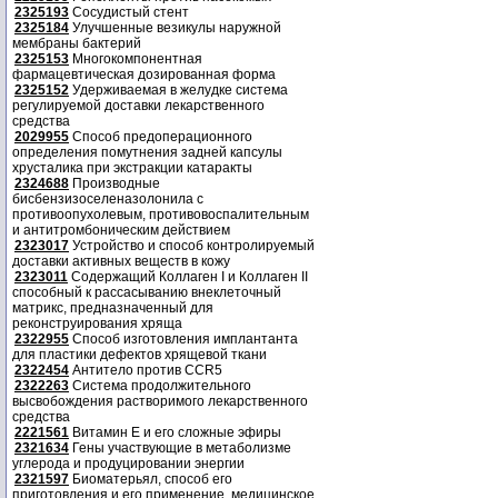
2325193
Сосудистый стент
2325184
Улучшенные везикулы наружной
мембраны бактерий
2325153
Многокомпонентная
фармацевтическая дозированная форма
2325152
Удерживаемая в желудке система
регулируемой доставки лекарственного
средства
2029955
Способ предоперационного
определения помутнения задней капсулы
хрусталика при экстракции катаракты
2324688
Производные
бисбензизоселеназолонила с
противоопухолевым, противовоспалительным
и антитромбоническим действием
2323017
Устройство и способ контролируемый
доставки активных веществ в кожу
2323011
Содержащий Коллаген I и Коллаген II
способный к рассасыванию внеклеточный
матрикс, предназначенный для
реконструирования хряща
2322955
Способ изготовления имплантанта
для пластики дефектов хрящевой ткани
2322454
Антитело против CCR5
2322263
Система продолжительного
высвобождения растворимого лекарственного
средства
2221561
Витамин Е и его сложные эфиры
2321634
Гены участвующие в метаболизме
углерода и продуцировании энергии
2321597
Биоматерьял, способ его
приготовления и его применение, медицинское