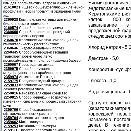
Биомикроскопиче
ивы для профилактики артроза у животных
2161002
Пищевой общеукрепляющий лечебно-
эндотелиальные кле
профилактический продукт из хрящевой ткани
Keратопахиметрия 
акул
клеток - 800 к
2360928
Комплексная матрица для медико-
биологического применения
закапывание в
2160574
Способ лечения глаукомы
предложенной фар
2360688
Способ лечения повреждений
следующем соотнош
переферических нервов
2360670
Фармацевтическая композиция при
климактерических расстройствах
Хлорид натрия - 5,
2360646
Эндолюминальный протез
2260445
Способ усовершенствования
транспортировки через легко
Декстран - 5,0
прспосабливаемый полупроницаемый барьер
2260007
Производные амида
2359975
Способ получения
Хондроитин-сульфат
модифицированных арабиногалактанов
2359974
Антигенные Пептиды
Глюкоза - 1,0
2159775
Псевдопептидный продукт
2259833
Фармацевтическая композиция для
лечения роговицы глаза
Вода очищенная - 
2259816
Ранозаживляющее средство
2259815
Способ коррекции возрастных
изменений, связанных с процессами старения
Сразу же после за
кожи
(кератопахиметрия 
2359706
Способ сохранения
коррекцией повы
офтальмологических растворов
2359704
Антисептическое средство
назначено постоя
2359662
Микрокапсулы
день). В течени
2159253
Катионные полимеры
хорошо. Толщина р
2159111
Средство для ухода за кожей лица