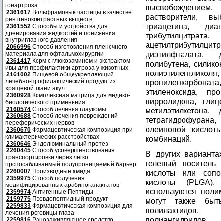
гонартроза
высвобождением,
2361617
Вольфрамовые частицы в качестве
растворители, в
рентгеноконтрастных веществ
триацетина, диац
2361552
Способы и устройства для
дренирования жидкостей и понижения
трибутилцитр
внутриглазного давления
ацетилтрибутилцитр
2066996
Способ изготовления пленочного
диэтилфталата, 
материала для офтальмохирургии
2361417
Корм с глюкозамином и экстрактом
полибутена, силико
ивы для профилактики артроза у животных
полиэтиленгликоля,
2161002
Пищевой общеукрепляющий
лечебно-профилактический продукт из
пропиленкарбона
хрящевой ткани акул
этиленоксида, про
2360928
Комплексная матрица для медико-
пирролидона, глиц
биологического применения
2160574
Способ лечения глаукомы
метилэтилкетона, 
2360688
Способ лечения повреждений
тетрагидрофурана,
переферических нервов
олеиновой кислоты
2360670
Фармацевтическая композиция при
климактерических расстройствах
комбинаций.
2360646
Эндолюминальный протез
2260445
Способ усовершенствования
В других варианта
транспортировки через легко
гелевый носитель
прспосабливаемый полупроницаемый барьер
2260007
Производные амида
кислоты или сопо
2359975
Способ получения
кислоты (PLGA).
модифицированных арабиногалактанов
используются поли
2359974
Антигенные Пептиды
2159775
Псевдопептидный продукт
могут также быт
2259833
Фармацевтическая композиция для
полилактидов, п
лечения роговицы глаза
полиангидридо
2259816
Ранозаживляющее средство