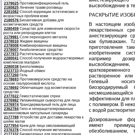
2379025
Противоинфекционный гель
высвобождение в те
2180825
Лечение травм роговицы
2281082
Способ коррекции эстетических и
РАСКРЫТИЕ ИЗОБ
возрастных проблем кожи
2180576
Биоактивная добавка для
В настоящем изоб
косметических средств
2280459
Средство для изменения скорости
лекарственных ср
роста или репродукции клеток
анестезирующие ср
2179981
Соли переходного металла
как бупивакаин. 
2378010
Жидкие вакцины
2378008
Комбинированные вакцины
приготовления так
2378007
Анаболическое средство
изобретением сис
2377973
Растительные экстракты
например доз
2280041
Способ получения водорастворимых
комплексов гиалурил
высвобождени
2280038
Биополимеры
кратковременного
2323733
Йодный обмен
2377260
Гель
растворенное или
2178693
Противовирусное средство на
Гелевый носит
основе гиалуроновой кислоты
биоэродируемый 
2178692
Облегчающие зуд косметическое
средство
несмешивающийся
2377022
Гемостатические спреи
эффективном для пл
2376982
Увлажняющая сыворотка для лица
с полимером. В нек
2376974
Трансдермальный гель для лица
2362784
Гипо-и гиперацетилированные
с водой растворител
менингокковые капсульные сахариды
2177789
Устройство для доставки лекарства к
Дозированные фо
шейке матки
имеют преиму
2277954
Крем для лица омолаживающий
2376378
Способ получения метионина
обезболиванием,
2177332
Биоматериал для предотвращения