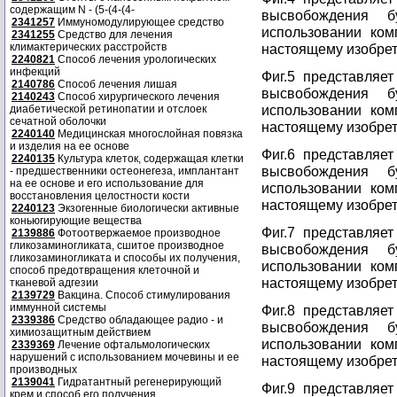
содержащим N - (5-(4-(4-
высвобождения б
2341257
Иммуномодулирующее средство
использовании ко
2341255
Средство для лечения
климактерических расстройств
настоящему изобрет
2240821
Способ лечения урологических
инфекций
Фиг.5 представляе
2140786
Способ лечения лишая
высвобождения б
2140243
Способ хирургического лечения
использовании ко
диабетической ретинопатии и отслоек
сечатной оболочки
настоящему изобрет
2240140
Медицинская многослойная повязка
и изделия на ее основе
Фиг.6 представляе
2240135
Культура клеток, содержащая клетки
высвобождения б
- предшественники остеонегеза, имплантант
на ее основе и его использование для
использовании ко
восстановления целостности кости
настоящему изобрет
2240123
Экзогенные биологически активные
коньюгирующие вещества
Фиг.7 представляе
2139886
Фотоотвержаемое производное
гликозаминогликата, сшитое производное
высвобождения б
гликозаминогликата и способы их получения,
использовании ко
способ предотвращения клеточной и
настоящему изобрет
тканевой адгезии
2139729
Вакцина. Способ стимулирования
иммунной системы
Фиг.8 представляе
2339386
Средство обладающее радио - и
высвобождения б
химиозащитным действием
использовании ко
2339369
Лечение офтальмологических
нарушений с использованием мочевины и ее
настоящему изобрет
производных
2139041
Гидратантный регенерирующий
Фиг.9 представляе
крем и способ его получения