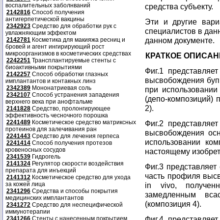
воспалительных заболнваний
средства субъекту.
2142816
Способ получения
антигерпетической вакцины
Эти и другие вари
2342923
Средство для обработки рук с
специалистов в данн
увлажняющим эффектом
данном документе.
2142781
Косметика для макияжа ресниц и
бровей и агент ингирирующий рост
микроорганизмов в косметических средствах
КРАТКОЕ ОПИСАН
2242251
Трансплантируемые стенты с
биоактивными покрытиями
Фиг.1 представляе
2142257
Способ обработки глазных
высвобождения бупи
имплантантов и контакных линз
2342389
Мононатриевая соль
при использовании
2342107
Способ устранения западения
(депо-композиций) 
верхнего века при анофтальме
2).
2141828
Средство, пролонгирующее
эффективность чесночного порошка
2241489
Косметическое средство матриксных
Фиг.2 представляе
протеинов для залечивания ран
высвобождения осн
2241443
Средство для лечения герпеса
использовании ко
2241414
Способ получения протезов
кровеносных сосудов
настоящему изобрет
2341539
Гидрогель
2141324
Регулятор скорости воздействия
Фиг.3 представляет
препарата для инъекций
часть профиля высв
2141312
Косметическое средство для ухода
за кожей лица
in vivo, получе
2341296
Средства и способы покрытия
замедленным вса
медицинских имплантантов
(композиция 4).
2341272
Средство для неспецифической
иммунотерапии
Фиг.4 представляе
2341266
Стенты с нанесенным покрытием