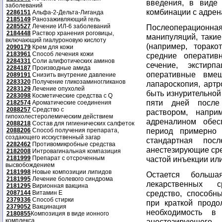
введения, в виде
заболеваний
комбинации с адрен
2286151
Альфа-2-Дельта-Лиганда
2185149
Ранозаживляющий гель
2285527
Лечение ИЛ-6 заболеваний
Послеоперацион
2184448
Раствор хранения роговицы,
манипуляций, таки
включающий гиалуроновую кислоту
(например, торако
2090179
Крем для кожи
2183961
Способ лечения кожи
средние оператив
2284331
Соли алифотических аминов
сечение, экстирп
2284187
Производные амида
оперативные вмеш
2089191
Снизить внутрение давление
2283320
Получение гликозаминогликанов
лапароскопия, артр
2283129
Лечение опухолей
быть изнурительной
2283098
Косметические средства с Q
пяти дней после
2182574
Ароматические соединения
2088257
Средство с
раствором, напри
гипохолестеролемическим действием
адреналином обес
2088218
Состав для гигиенических салфеток
период примерно 
2088206
Способ получения препарата,
создающего исскуственный загар
стандартная посл
2282462
Противомикробные средства
анестезирующие сред
2182008
Интровагинальная компазиция
2181999
Препарат с отсроченным
частой инъекции ил
высвобождением
2181998
Новые композиции липидов
Остается больша
2181995
Лечение болевого синдрома
лекарственных с
2181295
Вирионная вакцина
средство, способн
2087144
Витамин Е
2379336
Способ стирки
при краткой продо
2379052
Вакцинация
необходимость в
2180855
Композиция в виде ионного
комплекса
анестезирующего 