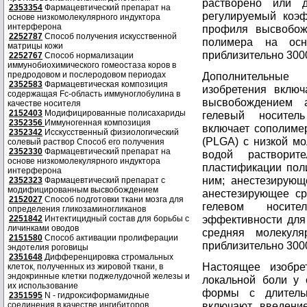
растворено или д
2353354
Фармацевтический препарат на
регулируемый коэ
основе низкомолекулярного индуктора
интерферона
профиля высвобож
2252787
Способ получения искусственной
полимера на осн
матрицы кожи
приблизительно 300
2252767
Способ нормализации
иммунобиохимического гомеостаза коров в
предродовом и послеродовом периодах
Дополнительные 
2352583
Фармацевтическая композиция
изобретения вклю
содержащая Fc-область иммуноглобулина в
высвобождением а
качестве носителя
2152403
Модифицированные полисахариды
гелевый носитель
2352356
Иммуногенная композиция
включает сополиме
2352342
Исскусственный физиологический
(PLGA) с низкой м
солевый раствор Способ его получения
2352330
Фармацевтический препарат на
водой растворит
основе низкомолекулярного индуктора
пластификации пол
интерферона
ним; анестезирующ
2352323
Фармацевтический препарат с
модифицированным высвобождением
анестезирующее ср
2152027
Способ подготовки ткани мозга для
гелевом носит
определения гликозаминогликанов
эффективности для
2251842
Интектицидный состав для борьбы с
личинками оводов
средняя молекуля
2151580
Способ активации пролиферации
приблизительно 300
эндотелия роговицы
2351648
Дифференцировка стромальных
Настоящее изобре
клеток, полученных из жировой ткани, в
эндокринные клетки поджелудочной железы и
локальной боли у 
их использование
формы с длитель
2351595
N - гидроксиформамидные
включают введени
соединения в качестве ингибиторов