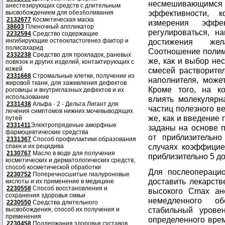
несмешивающимся
анестезирующих средств с длительным
эффективности, 
высвобождением для обезболивания
2132677
Косметическая маска
измерения эффе
38603
Пленочный аппликатор
регулироваться, н
2232594
Средство содержащие
ингибирующие остеокластогенез фактор и
достижения жел
полисахарид
Соотношение полиме
2332238
Средство для прокладок, раневых
же, как и выбор не
повязок и других изделий, контактирующих с
кожей
смесей растворител
2331668
Стромальные клетки, получение из
наполнителя, може
жировой ткани, для заживления дефектов
Кроме того, на к
роговицы и внутриглазных дефектов и их
использование
влиять молекулярн
2331438
Альфа - 2 - Дельта Лигант для
частиц полезного в
лечения симптомов нижних мочевыводящих
же, как и введение
путей
2331411
Электропряденые аморфные
заданы на основе п
фармоцевтические средства
от приблизительно
2331367
Способ профилактики образования
случаях коэффицие
спаек и их рецидива
2130767
Масло в воде для получения
приблизительно 5 до
косметических и дерматологических средств,
способ косметической обработки
Для послеоперацио
2230752
Поперечносшитые гиалуроновые
доставить лекарств
кислоты и их применение в медицине
2230558
Способ восстановления и
высокого Cmax ане
сохранения здоровья скмьи
немедленного о
2230550
Средства длительного
стабильный урове
высвобождения, способ их получения и
применения
определенного врем
2230458
Поддержания здоровья суставов