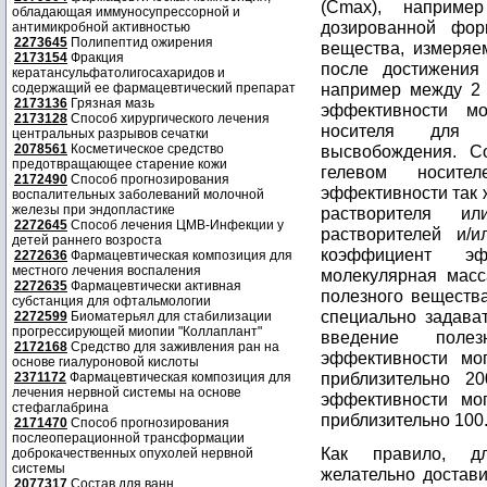
(Cmax), наприме
обладающая иммуносупрессорной и
дозированной фор
антимикробной активностью
2273645
Полипептид ожирения
вещества, измеряе
2173154
Фракция
после достижения 
кератансульфатолигосахаридов и
например между 2 
содержащий ее фармацевтический препарат
2173136
Грязная мазь
эффективности мо
2173128
Способ хирургического лечения
носителя для 
центральных разрывов сечатки
2078561
Косметическое средство
высвобождения. С
предотвращающее старение кожи
гелевом носит
2172490
Способ прогнозирования
эффективности так 
воспалительных заболеваний молочной
железы при эндопластике
растворителя ил
2272645
Способ лечения ЦМВ-Инфекции у
растворителей и/
детей раннего возроста
коэффициент э
2272636
Фармацевтическая композиция для
местного лечения воспаления
молекулярная масс
2272635
Фармацевтически активная
полезного вещества
субстанция для офтальмологии
специально задава
2272599
Биоматерьял для стабилизации
прогрессирующей миопии "Коллаплант"
введение поле
2172168
Средство для заживления ран на
эффективности мог
основе гиалуроновой кислоты
приблизительно 2
2371172
Фармацевтическая композиция для
лечения нервной системы на основе
эффективности мог
стефаглабрина
приблизительно 100
2171470
Способ прогнозирования
послеоперационной трансформации
Как правило, дл
доброкачественных опухолей нервной
системы
желательно достави
2077317
Состав для ванн