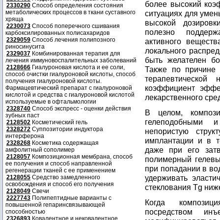
более высокий коэ
2330290
Способ определения состояния
метаболических процессов в ткани суставного
ситуациях для уме
хряща
высокой дозировк
2230073
Способ поперечного сшивания
полезно поддерж
карбоксилированных полисахаридов
2329059
Способ лечения полипозного
активного веществ
риносинусита
локального распред
2329037
Комбинированная терапия для
быть желателен бо
лечения иммуновоспалительных заболеваний
2128666
Гиалуроновая кислота и ее соли,
Также по причине 
способ очистки гиалуроновой кислоты, способ
терапевтической 
получения гиалуроновой кислоты.
коэффициент эффе
Фармацевтический препарат с гиалуроновой
кислотой и средства с гиалуроновой кислотой
лекарственного сре
используемые в офтальмологии
2328740
Способ экспресс - оценки действия
В целом, компози
зубных паст
гелеподобными 
2128502
Косметический гель
2328272
Суппозитории индуктора
непористую струк
интерферона
имплантации и в т
2328268
Косметика содержащая
даже при его затв
амфолитный сополимер
2128057
Композиционная мембрана, способ
полимерный гелевы
ее получения и способ направленной
при попадании в во
регенерации тканей с ее применением
удерживать эласти
2128055
Средство замедленного
освобождения и способ его получения
стеклования Tg ниж
2128049
Свечи
2227743
Полипептидные варианты с
Когда композиц
повышенной гепаринсвязывающей
посредством инъ
способностью
2326893
Ковалентное и нековалентное