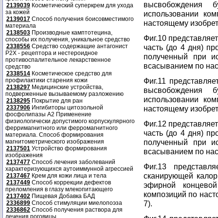
высвобождения б
2139039
Косметический суперкрем для ухода
за кожей
использовании ко
2139017
Способ получения боисовместимого
настоящему изобрет
материала
2138503
Производные камптотецина,
Фиг.10 представляе
способы их получения, уникальное средство
2338556
Средство содержащие антагонист
часть (до 4 дня) п
Р2Х - рецептора и нестероидное
полученный при и
противоспалительное лекарственное
всасыванием по нас
средство
2338514
Косметическое средство для
Фиг.11 представля
профилактики старения кожи
2138297
Медицинские устройства,
высвобождения б
подверженные вызываемому разложению
использовании ко
2138295
Покрытие для ран
2337906
Ингибиторы цитозольной
настоящему изобрет
фосфолипазы А2 Применение
физиологически допустимого корпускулярного
Фиг.12 представляе
ферримагнитного или ферромагнитного
часть (до 4 дня) п
материала. Способ формирования
полученный при и
магнитометрического изображения
2137501
Устройство формирования
всасыванием по нас
изображения
2137477
Способ лечения заболеваний
Фиг.13 представл
характеризующихся аутоиммунной агрессией
сканирующей калор
2137467
Крем для кожи лица и тела
2137449
Способ коррекции дефектов
эфирной концевой
преломления в глазу млекопитающего
композиций по насто
2137402
Пищевая Добавка БАД
7).
2336899
Способ стимуляции миелопоэза
2336862
Способ получения раствора для
лечения роговицы