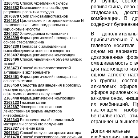
из группы, состоя
2265441
Способ укрепления склеры
ропивакаина, лево-
2365382
Композиции и способы для
этидокаина, декс
регуляции развития сосудов
2070879
Соли гликозаминогликанов
комбинации. В др
2164914
Циклические и гетероциклические N
содержит бупивакаи
- замещенные - иминогидроксамовые
карбоновые кислоты
В дополнительны
2264627
Хламидийный конъюктивит
2364399
Фармацевтический препарат на
приблизительно 7 
основе стефаглабрина
гелевого носителя
2264230
Препарат с замедленным
одном из варианто
высвобождением активного вещества
2363497
Фармацевтические композиции
дозированная фор
2363496
Способ увеличения объема мягких
смешиваемость с во
тканей
2363473
Способ антифлогистической
для настоящего изо
активации в эксперементе
одном аспекте нас
2363461
Фармацевтический препарат на
из группы, состо
основе сигетина
2363459
Средства для введения в роговицу
алкиловых эфиров
глаз для предотвращения
эфиров ариловых ки
офтальмологических нарушений
алкилкетонов, низ
2363448
Фармацевтические композиции
2163123
Глазные капли
их комбинаций. П
2162687
Усовершенствованнная
настоящем изобр
лекарственная форма индуктора
бензилбензоат, эт
интерферана
2162343
Биосовместимый полимерный
ограничены вышепе
материал и способ его получения
2162327
Лечение рака
Дополнительные 
2067841
Способ получения ароматизатора
изобретения вклю
2161478
Способ консервированого лечения