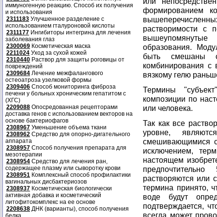
или непосредстве
иммуногенную реакцию. Способ их получения
формированием ко
и использования
вышеперечисленны
2311183
Улучшенное разделение с
использованием гталуроновой кислоты
растворимости с 
2311177
Ингибиторы интегрина для лечения
вышеупомянутые
заболевания глаз
2300069
Косметическая маска
образования. Моду
2211024
Уход за сухой кожей
быть смешаны 
2310440
Раствор для защиты роговицы от
комбинирования с 
повреждений
2309684
Лечение межфалангового
вязкому гелю раньш
остеоатроза узелковой формы
2309406
Способ мониторинга фиброза
Термины "субъек
печени у больных хроническим гепатитом с
композиции по нас
(ХГС)
2209088
Опосредованная рецепторами
или человека.
доставка генов с использованием векторов на
основе бактериофагов
Так как все раство
2308967
Уменьшение объема ткани
уровне, являют
2308962
Средство для опорно-дигательного
смешивающимися с 
аппарата
2308957
Способ получения препарата для
исключением, тер
мезотерапии
настоящем изобрете
2308954
Средство для лечения ран,
содержащее плазму или сыворотку крови
предпочтительн
2308951
Комплексный способ профилактики
растворяются или с
вагинальных дисбактериозов
термина принято, ч
2308937
Косметическая биологически
активная добавка и косметический
воде будут опре
литофитокомплекс на ее основе
подтверждается, чт
2208638
ДНК (варианты), способ получения
всегда может прово
белка