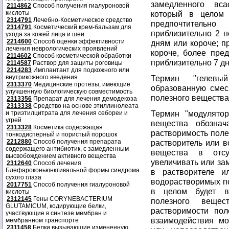
замедленного вс
2114862
Способ получения гиалуроновой
кислоты
который в целом 
2314791
Лечебно-Косметическое средство
предпочтительн
2314791
Косметический крем-бальзам для
приблизительно 2 н
ухода за кожей лица и шеи
2214600
Способ оценки эффективности
дням или короче; п
лечения неврологических проявлений
короче, более пред
2114602
Способ косметической обработки
приблизительно 7 дн
2114587
Раствор для защиты роговицы
2214283
Имплантант для подкожного или
внутрикожного введения
Термин "гелевый
2313370
Медицинские протезы, имеющие
образованную смес
улучшенную биологическую совместимость
полезного вещества
2313356
Препарат для лечения демодекоза
2313338
Средство на основе этиллинолеата
Термин "модулятор
и триэтилцитрата для лечения себореи и
угрей
вещества обознач
2313328
Косметика содержащая
растворимость поле
тонкодисперный и пористый порошок
2212880
Способ получения препарата
растворитель или в
содержащего антибиотик, с замедленным
вещества в отсу
высвобождением активного вещества
увеличивать или за
2312640
Способ лечения
Блефароконьюнктивальной формы синдрома
в растворителе и
сухого глаза
водорастворимых п
2017751
Способ получения гиалуроновой
в целом будет в
кислоты
2312145
Гены CORYNEBACTERIUM
полезного веще
GLUTAMICUM, кодирующие белки,
растворимости пол
участвующие в синтезе мембран и
взаимодействия мо
мембранном транспорте
2311458
Белки вызывающие измененную