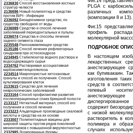
Фиг.14 представляе
2336830
Способ восстановления костных
PLGA с карбоксиль
структур челюсти
различных комп
2136696
Новый полипептид и средство
против ВИЧ - Инфекции
(композиции 8 и 13).
2336092
Биоадгезивное средство, по
существу свободное от воды
Фиг.15 представляе
2336089
Средство и способ лечения
профиль распад
заболеваний периодонтальных и пульпы
2336074
Средства и способы лечения
молекулярной массо
заднего сегмента глаза
2235548
Ранозаживляющее средство
ПОДРОБНОЕ ОПИ
2135186
Способ лечения рефлекторных
синдромов при остеохондрозе
В настоящем изоб
2234945
Стабилизатор водного раствора и
лекарственных ср
водосодержащего сырья
2334762
Растворимая ассоциативная
анестезирующее ср
карбоксиметилцеллюлоза
как бупивакаин. Т
2234514
Макропористые хитозановые
гранулы и способ их получения. Способ
изготовления таких
культивирования клеток
средств в соответ
2133615
Средство для лечения
гелевый носит
неврологических заболеваний
2233164
Способ профилактики развития
анестезирующ
послеоперационных спаек брюшной полости
диспергированное
2133127
Неткатный материал, способ его
содержит биоэроди
получения и способ лечения
2333223
Альдегидные производные сиаловой
с низкой молекуля
кислоты и средства на их основе
растворитель в ко
2333007
Полипептидные вакцины для
полимера и образ
широкой защиты против рядов поколений
менингококов с повышенной вирулентностью
случаях использу
2332985
Дозированные формы