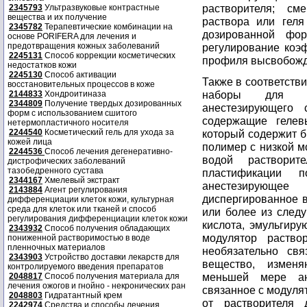
растворителя; см
2345793
Ультразвуковые контрастные
вещества и их получение
раствора или геля
2345782
Терапевтические комбинации на
дозированной фо
основе PORIFERA для лечения и
предотвращения кожных заболеваний
регулирование коэ
2245131
Способ коррекции косметических
профиля высвобожд
недостатков кожи
2245130
Способ активации
Также в соответств
восстановительных процессов в коже
наборы для вв
2144833
Хондроитиназа
2344809
Получение твердых дозированных
анестезирующего 
форм с использованием сшитого
содержащие гелевы
нетермопластичного носителя
2244540
Косметический гель для ухода за
который содержит 
кожей лица
полимер с низкой 
2244536
Способ лечения дегенеративно-
водой растворит
дистрофических заболеваний
тазобедренного сустава
пластификации 
2344167
Хмелевый экстракт
анестезирующ
2143884
Агент регулирования
диспергированное в
дифференциации клеток кожи, культурная
среда для клеток или тканей и способ
или более из следу
регулирования дифференциации клеток кожи
кислота, эмульгиру
2343932
Способ получения обладающих
модулятор раство
пониженной растворимостью в воде
пленночных материалов
необязательно св
2343903
Устройство доставки лекарств для
вещество, измен
контролируемого введения препаратов
меньшей мере ане
2048817
Способ получения материала для
лечения ожогов и гнойно - некронических ран
связанное с модуля
2048803
Гидратантный крем
от растворителя 
2242974
Средства и способы лечения