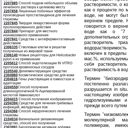
2207885
Способ подачи небольшого объема
растворимости, о к
лечебного раствора к целевому месту
как о проценте по
2207858
Лишенные побочных эффектов
воде, не могут бы
производные простагландинов для лечения
глаукомы
верхнем пределе. 
2207845
Твердая лекарственная форма
говорится о верхн
пролонгированного действия
воде как о "7 
2207844
Препарат для местного
неинвазивного применения
дополнительных огр
2207841
Средства с антиферментативным
растворитель три
действием
2306335
Стволовые клетки и решетки
водорастворимост
полученные из жировой ткани
включен в пределы 
2306140
Новые рецепторы для Helicobacter
мас.%, используемы
pylori и их применение
2205612
Способ эндотелизации IN VITRO
себя растворител
протезов кровеносных сосудов
растворимость в вод
2105540
Депигментирующее средство
2304960
Косметическое средство для кожи
Термин "биоэродир
2304616
Гены участвующие в гомеостазе и
адаптации
постепенно разлага
2204550
Способ получения
разрушается in sit
длинноцепочечной N-Ацилированной
настоящему изобре
кислотой Аминокислот
2204415
Способ получения изображения
гидролизуемыми и
2204394
Средство для лечения грибковых
прежде всего путем 
инфекций, желудочных язв
2204366
Способ хирургического лечения
Термин "низкомоле
глаукомы
2104034
Вагинальное увлажняющие
молекулярной ма
средство, способ его получения
полимерам, име
2303991
Биологически активная добавка