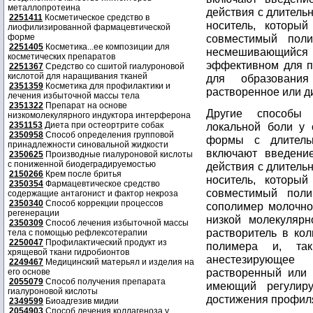
металлопротеина
действия с длител
2251411
Косметическое средство в
носитель, который
лиофилизированной фармацевтической
форме
совместимый пол
2251405
Косметика...ее композиции для
несмешивающийся
косметических препаратов
эффективном для п
2251367
Средство со сшитой гиалуроновой
кислотой для наращивания тканей
для образования
2351359
Косметика для профилактики и
растворенное или д
лечения избыточной массы тела
2351322
Препарат на основе
Другие способы 
низкомолекулярного индуктора интерферона
2351153
Диета при остеортрите собак
локальной боли у 
2350958
Способ определения групповой
формы с длитель
принадлежности синовальной жидкости
включают введени
2350625
Производные гиалуроновой кислоты
с пониженной биодеградируемостью
действия с длител
2150266
Крем после бритья
носитель, который
2350354
Фармацевтическое средство
совместимый пол
содержащие антагонист и фактор некроза
2350340
Способ коррекции процессов
сополимер молочной
регенерации
низкой молекуляр
2350309
Способ лечения избыточной массы
растворитель в ко
тела с помощью рефлексотерапии
2250047
Профилактический продукт из
полимера и, так
хрящевой ткани гидробионтов
анестезирующее
2249467
Медицинский матерьял и изделия на
растворенный или 
его основе
2055079
Способ получения препарата
имеющий регулир
гиалуроновой кислоты
достижения профил
2349599
Биоадгезив мидии
2054903
Способ лечения коллагеноза у