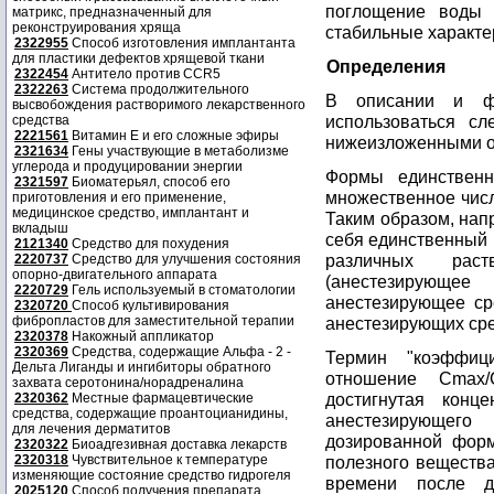
поглощение воды 
матрикс, предназначенный для
реконструирования хряща
стабильные характе
2322955
Способ изготовления имплантанта
для пластики дефектов хрящевой ткани
Определения
2322454
Антитело против CCR5
2322263
Система продолжительного
В описании и фо
высвобождения растворимого лекарственного
использоваться сл
средства
2221561
Витамин Е и его сложные эфиры
нижеизложенными о
2321634
Гены участвующие в метаболизме
углерода и продуцировании энергии
Формы единственн
2321597
Биоматерьял, способ его
множественное число
приготовления и его применение,
медицинское средство, имплантант и
Таким образом, нап
вкладыш
себя единственный 
2121340
Средство для похудения
различных раст
2220737
Средство для улучшения состояния
опорно-двигательного аппарата
(анестезирующее
2220729
Гель используемый в стоматологии
анестезирующее ср
2320720
Способ культивирования
фибропластов для заместительной терапии
анестезирующих сред
2320378
Накожный аппликатор
2320369
Средства, содержащие Альфа - 2 -
Термин "коэффици
Дельта Лиганды и ингибиторы обратного
отношение Cmax/
захвата серотонина/норадреналина
достигнутая конц
2320362
Местные фармацевтические
средства, содержащие проантоцианидины,
анестезирующег
для лечения дерматитов
дозированной форм
2320322
Биоадгезивная доставка лекарств
2320318
Чувствительное к температуре
полезного вещества
изменяющие состояние средство гидрогеля
времени после до
2025120
Способ получения препарата,