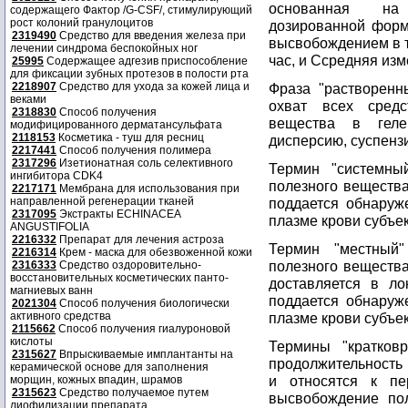
основанная на 
содержащего Фактор /G-CSF/, стимулирующий
рост колоний гранулоцитов
дозированной форм
2319490
Средство для введения железа при
высвобождением в т
лечении синдрома беспокойных ног
час, и Cсредняя изм
25995
Содержащее адгезив приспособление
для фиксации зубных протезов в полости рта
2218907
Средство для ухода за кожей лица и
Фраза "растворенн
веками
охват всех средс
2318830
Способ получения
вещества в геле
модифицированного дерматансульфата
2118153
Косметика - туш для ресниц
дисперсию, суспензи
2217441
Способ получения полимера
2317296
Изетионатная соль селективного
Термин "системны
ингибитора CDK4
полезного вещества
2217171
Мембрана для использования при
направленной регенерации тканей
поддается обнаруж
2317095
Экстракты ECHINACEA
плазме крови субъек
ANGUSTIFOLIA
2216332
Препарат для лечения астроза
Термин "местный
2216314
Крем - маска для обезвоженной кожи
полезного вещества
2316333
Средство оздоровительно-
восстановительных косметических панто-
доставляется в ло
магниевых ванн
поддается обнаруж
2021304
Способ получения биологически
активного средства
плазме крови субъек
2115662
Способ получения гиалуроновой
кислоты
Термины "кратков
2315627
Впрыскиваемые имплантанты на
продолжительность
керамической основе для заполнения
и относятся к пе
морщин, кожных впадин, шрамов
2315623
Средство получаемое путем
высвобождение пол
лиофилизации препарата