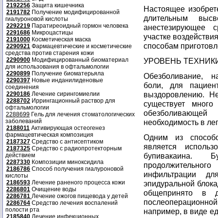
2192256
Защита кишечника
Настоящее изобрет
2191782
Получение модифицированной
длительным выс
гиалуроновой кислоты
2292219
Паратиреоидный гормон человека
анестезирующее 
2291686
Микроцастицы
участке воздействи
2191000
Косметическая маска
способам приготовл
2290921
Фармацевтические и косметические
средства против старения кожи
2290900
Модифицированный биоматериал
УРОВЕНЬ ТЕХНИК
для использования в офтальмологии
2290899
Получение биоматерьяла
Обезболивание, н
2290397
Новые инданилиденовые
боли, для пацие
соединения
выздоровлению. Не
2290186
Лечение сирингомиелии
2288702
Иррингационный раствор для
существует много
офтальмологии
обезболивающей 
2288699
Гель для лечения стоматологических
заболеваний
необходимость в ле
2188011
Активирующая остеогенез
фармацевтическая композиция
Одним из способо
2187327
Средство с антисептиком
является использ
2187325
Средство с радиопротекторным
бупивакаина. 
действием
2287330
Композиции миноксидила
продолжительного
2186786
Способ получения гиалуроновой
инфильтрации дл
кислоты
2186593
Лечение раненого процесса кожи
эпидуральной блока
2286801
Очищение воды
общепринято в д
2286781
Лечение ожогов пищевода у детей
послеоперационной
2286764
Средство лечения воспалений
полости рта
например, в виде е
2185840
Лечение инфекционных