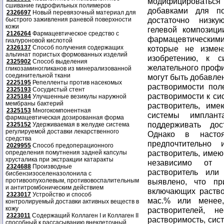
модифицироватьс
сшивание гидрофильных полимеров
добавками для по
2326697
Новый перевязочный материал для
достаточно низку
быстрого заживления раневой поверхности
кожи
гелевой композици
2126264
Фармацевтическое средство с
фармацевтическим
гиалуроновой кислотой
2326137
Способ получения содержащих
которые не измен
альгинат пористых формованных изделий
изобретению, к с
2325902
Способ выделения
желательного проф
гликозаминогликанов из минерализованной
соединительной ткани
могут быть добавле
2225195
Репелленты против насекомых
растворимости пол
2325193
Сосудистый стент
растворимости к си
2325184
Улучшенные везикулы наружной
мембраны бактерий
растворитель, им
2325153
Многокомпонентная
системы имплан
фармацевтическая дозированная форма
поддерживать дос
2325152
Удерживаемая в желудке система
регулируемой доставки лекарственного
Однако в насто
средства
предпочтительно
2029955
Способ предоперационного
растворитель, имею
определения помутнения задней капсулы
хрусталика при экстракции катаракты
независимо от т
2324688
Производные
растворитель или
бисбензизоселеназолонила с
противоопухолевым, противовоспалительным
выявлено, что пр
и антитромбоническим действием
включающих раство
2323017
Устройство и способ
мас.% или менее
контролируемый доставки активных веществ в
кожу
растворителей, 
2323011
Содержащий Коллаген I и Коллаген II
растворимость, сис
способный к рассасыванию внеклеточный