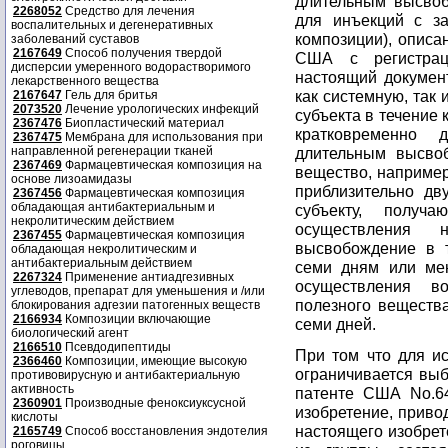
длительным высвоб
2268052
Средство для лечения
для инъекций с з
воспалительных и дегенеративных
композиции), описа
заболеваний суставов
2167649
Способ получения твердой
США с регистрац
дисперсии умеренного водорастворимого
настоящий документ
лекарственного вещества
как системную, так
2167647
Гель для бритья
2073520
Лечение урологических инфекций
субъекта в течение 
2367476
Биопластический материал
кратковременно
2367475
Мембрана для использования при
направленной регенерации тканей
длительным высво
2367469
Фармацевтическая композиция на
вещество, например 
основе лизоамидазы
приблизительно дв
2367456
Фармацевтическая композиция
обладающая антибактериальным и
субъекту, получ
некролитическим действием
осуществления н
2367455
Фармацевтическая композиция
высвобождение в т
обладающая некролитическим и
антибактериальным действием
семи дням или мен
2267324
Применение антиадгезивных
осуществления в
углеводов, препарат для уменьшения и /или
полезного вещества
блокирования адгезии патогенных веществ
2166934
Композиции включающие
семи дней.
биологический агент
2166510
Псевдодипептиды
При том что для и
2366460
Композиции, имеющие высокую
ограничивается выб
противовирусную и антибактериальную
активность
патенте США No.64
2360901
Производные феноксиуксусной
изобретение, приво
кислоты
настоящего изобрет
2165749
Способ восстановления эндотелия
роговицы