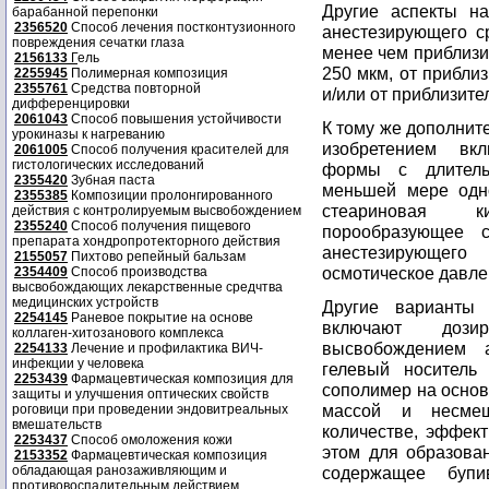
Другие аспекты на
барабанной перепонки
2356520
Способ лечения постконтузионного
анестезирующего с
повреждения сечатки глаза
менее чем приблизи
2156133
Г
ель
250 мкм, от прибли
2255945
Полимерная композиция
2355761
Средства повторной
и/или от приблизите
дифференцировки
2061043
Способ повышения устойчивости
К тому же дополнит
урокиназы к нагреванию
изобретением вк
2061005
Способ получения красителей для
гистологических исследований
формы с длитель
2355420
Зубная паста
меньшей мере одно
2355385
Композиции пролонгированного
стеариновая к
действия с контролируемым высвобождением
2355240
Способ получения пищевого
порообразующее с
препарата хондропротекторного действия
анестезирующег
2155057
Пихтово репейный бальзам
осмотическое давлен
2354409
Способ производства
высвобождающих лекарственные средчтва
медицинских устройств
Другие варианты 
2254145
Раневое покрытие на основе
включают доз
коллаген-хитозанового комплекса
высвобождением а
2254133
Лечение и профилактика ВИЧ-
инфекции у человека
гелевый носитель 
2253439
Фармацевтическая композиция для
сополимер на основ
защиты и улучшения оптических свойств
массой и несме
роговици при проведении эндовитреальных
вмешательств
количестве, эффек
2253437
Способ омоложения кожи
этом для образован
2153352
Фармацевтическая композиция
обладающая ранозаживляющим и
содержащее бупи
противовоспалительным действием