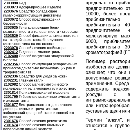
пределах от прибл
2303990
БАД
2303973
Адсорбирующее изделие
предпочтительно о
2203676
Средство обладающее
10000; более пред
иммунокорригирующим действием
приблизительно
2203672
Способ предупреждения
беременности
приблизительно 4
2303635
Гены кодирующие белки
предпочтителен 
резистентности и толерантности к стрессам
молекулярную масс
2303529
Способ фиксации альгинатного геля
на твердой фазе, способ получения
6000, приблизит
клеточного чипа на его основе
приблизительно 3
2203078
Способ лечения гнойных ран
хроматографией (ГП
2302412
Гидразоно-малонитрилы
2102400
Способ получения гиалуроновой
кислоты
Полимер, раствор
2202356
Способ стимуляции репаративных
изобретению должн
процессов длительно незаживающих ран и
означает, что они
трофических язв
2202336
Средство для ухода за кожей
допустимые реакц
2302231
Глазные капли
применения. Среда 
2102082
Способ магнитометрического
содержать подкож
исследования тела человека или животного
2301814
Полиакриламидный гидрогель
(сосуды с вы
2201765
Гибридные матричные имплантанты
интрамиокардиальн
и эксплантанты
2301677
Биотрансплантант для лечения
или интрацеребрал
дегенеративных и трвматических
суставные щели или
заболеваний хрящевой ткани и способ его
получения
Термин "алкил", 
2301676
Способ лечения ревматизма
относится к групп
2301674
Способ лечения больных с
переломами нижней челюсти