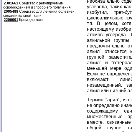
необязательно соде
2301661
Средство с регулируемым
углерода, таких как
освобождением и способ его получения
2005488
Средство для лечения болезней
изобутил, трет-б
соединительной ткани
циклоалкильные гру
2200001
Крем для кожи
т.п. В целом, хот
настоящему изобрет
атомов углерода. 
алкильной группы
предпочтительно о
алкил" относится 
группой заместит
алкил" и "гетероа
меньшей мере оди
Если не определено
включают линей
незамещенный, за
алкил или низший ал
Термин "арил", исп
не определено инач
содержащему еди
множественные ар
вместе, связанные
общей группе, т