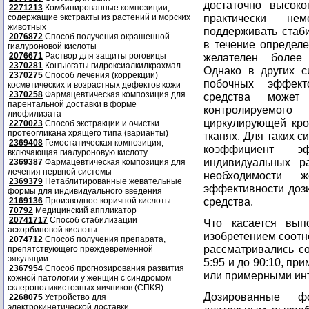
достаточно высок
2271213
Комбинированные композиции,
практически не
содержащие экстракты из растений и морских
животных
поддерживать стаб
2076872
Способ получения окрашенной
в течение определе
гиалуроновой кислоты
2076671
Раствор для защиты роговицы
желателен более
2370281
Конъюгаты гидроксиалкилкрахмал
Однако в других с
2370275
Способ лечения (коррекции)
побочных эффект
косметических и возрастных дефектов кожи
2370258
Фармацевтическая композиция для
средства может
парентальной доставки в форме
контролируемог
лиофилизата
циркулирующей кров
2270023
Способ экстракции и очистки
протеогликана хрящего типа (варианты)
тканях. Для таких 
2369408
Гемостатическая композиция,
коэффициент э
включающая гиалуроновую кислоту
индивидуальных р
2369387
Фармацевтическая композиция для
лечения нервной системы
необходимости ж
2369379
Нетаблитированные жевательные
эффективности доз
формы для индивидуального введения
средства.
2169136
Производное коричной кислоты
70792
Медицинский аппликатор
20741717
Способ стабилизации
Что касается вып
аскорбиновой кислоты
изобретением соотн
2074712
Способ получения препарата,
рассматривались с
препятствующего преждевременной
эякуляции
5:95 и до 90:10, пр
2367954
Способ прогнозирования развития
или примерными инте
кожной патологии у женщин с синдромом
склерополикистозных яичников (СПКЯ)
Дозированные ф
2268075
Устройство для
электрокинетической доставки