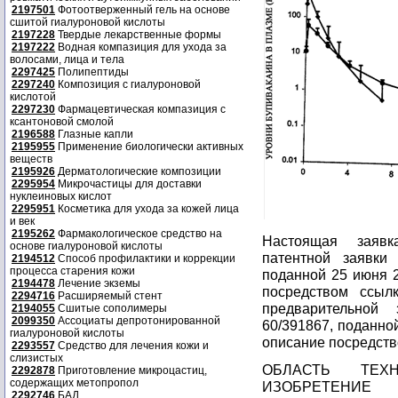
2197501
Фотоотверженный гель на основе
сшитой гиалуроновой кислоты
2197228
Твердые лекарственные формы
2197222
Водная компазиция для ухода за
волосами, лица и тела
2297425
Полипептиды
2297240
Композиция с гиалуроновой
кислотой
2297230
Фармацевтическая компазиция с
ксантоновой смолой
2196588
Глазные капли
2195955
Применение биологически активных
веществ
2195926
Дерматологические композиции
2295954
Микрочастицы для доставки
нуклеиновых кислот
2295951
Косметика для ухода за кожей лица
и век
2195262
Фармакологическое средство на
Настоящая заявк
основе гиалуроновой кислоты
патентной заявки
2194512
Способ профилактики и коррекции
процесса старения кожи
поданной 25 июня 2
2194478
Лечение экземы
посредством ссыл
2294716
Расширяемый стент
предварительной
2194055
Сшитые сополимеры
2099350
Ассоциаты депротонированной
60/391867, поданно
гиалуроновой кислоты
описание посредств
2293557
Средство для лечения кожи и
слизистых
ОБЛАСТЬ ТЕХ
2292878
Приготовление микроцастиц,
содержащих метопропол
ИЗОБРЕТЕНИЕ
2292746
БАД