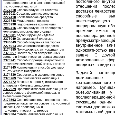
постоянного внутр
послеоперационных спаек, с производной
отношении после
гиалуроновой кислотой
2177310
Способ получения таблеток
доставки лекарстве
2376011
Средство для позвоночника
способные выс
2277410
Косметическое средство
анестезирующего
2323748
Медицинская повязка
2276998
Гидрогелевые композиции
оперированную обл
2082416
Способ получения препарата с
времени, имеют п
коллагенном из животного сырья
послеоперацио
2375081
Адсорбирующее изделие
2375049
Охлаждающий пластырь
предусматривающ
2346049
Способ получения гиалурона
внутривенное вли
2275913
Фармацевтические средства
2174985
Полисахарид с антиоксидантом
однократностью вв
2373957
Носитель для лекарственных
заявке. С другой
средств и биологически активных веществ
дозированные фо
2373941
Способ коррекции возрастных и
патологических изменений кожных покров
вводиться в виде по
2174845
Композиции и способы доставки
генетического материала
Задачей настоящ
2174830
Средство для укрепления волос
дозированных
2373769
Синбиотическая композиция
2274472
Лечение апорно-двигательного
кратковременного 
аппарата и болевых синдромов
например, бупива
2372929
Профилактическая композиция на
обезболивания у
основе веществ фенольной природы в
липосомной форме
послеоперационно
2173563
Способ нанесения на поверхность
служащим одним 
предметов покрытия на основе гиалуроновой
системы доставки л
кислоты, её производных и
полусинтетических полимеров
максимальной дост
2079304
фармацевтическая композиция,