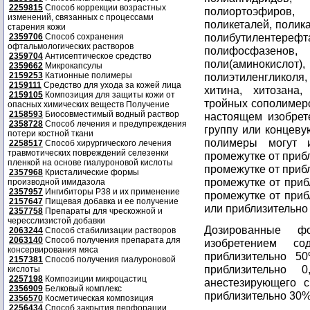
2259815
Способ коррекции возрастных
полиортоэфиров
изменений, связанных с процессами
поликеталей, полик
старения кожи
полибутиленте
2359706
Способ сохранения
офтальмологических растворов
полифосфазенов, 
2359704
Антисептическое средство
поли(аминоки
2359662
Микрокапсулы
2159253
Катионные полимеры
полиэтиленгликоля
2159111
Средство для ухода за кожей лица
хитина, хитозана
2159105
Композиция для защиты кожи от
тройных сополимеро
опасных химических веществ Получение
2158593
Биосовместимый водный раствор
настоящем изобрет
2358728
Способ лечения и предупреждения
группу или концеву
потери костной ткани
полимеры могут 
2258517
Способ хирургического лечения
травмотических повреждений селезенки
промежутке от приб
пленкой на основе гиалуроновой кислоты
промежутке от приб
2357968
Кристалические формы
промежутке от приб
производной имидазола
2357957
Ингибиторы P38 и их применение
промежутке от приб
2157647
Пищевая добавка и ее получение
или приблизительно
2357758
Препараты для чрескожной и
чересслизистой добавки
Дозированные ф
2063244
Способ стабилизации растворов
2063140
Способ получения препарата для
изобретением с
консервирования мяса
приблизительно 5
2157381
Способ получения гиалуроновой
приблизительно
кислоты
2257198
Композиции микроцастиц
анестезирующего с
2356909
Белковый комплекс
приблизительно 30%
2356570
Косметическая композиция
2256434
Способ закрытия перфорации