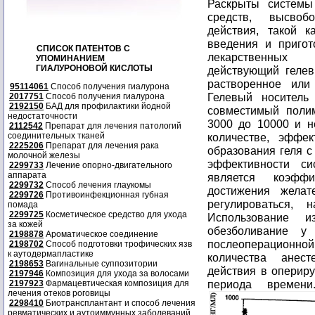
Раскрыты системы
средств, высвоб
действия, такой к
введения и пригот
СПИСОК ПАТЕНТОВ С
лекарственных 
УПОМИНАНИЕМ
ГИАЛУРОНОВОЙ КИСЛОТЫ
действующий гелев
растворенное или
95114061
Способ получения гиалурона
Гелевый носитель
2017751
Способ получения гиалурона
2192150
БАД для профилактики йодной
совместимый поли
недостаточности
3000 до 10000 и н
2112542
Препарат для лечения патологий
соединительных тканей
количестве, эффе
2225206
Препарат для лечения рака
образования геля с
молочной железы
эффективности си
2299733
Лечение опорно-двигательного
аппарата
является коэфф
2299732
Способ лечения глаукомы
достижения желат
2299726
Противоинфекционная губная
регулироваться, 
помада
2299725
Косметическое средство для ухода
Использование и
за кожей
обезболивание у 
2198878
Ароматическое соединение
послеоперационной
2198702
Способ подготовки трофических язв
к аутодермапластике
количества анест
2198653
Вагинальные суппозитории
действия в опериру
2197946
Композиция для ухода за волосами
периода време
2197923
Фармацевтическая композиция для
лечения отеков роговицы
2298410
Биотрансплантант и способ лечения
ревматических и аутоиммунных заболеваний