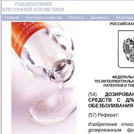
ЛАБОРАТОРИЯ
КЛЕТОЧНОЙ КОСМЕТИКИ
Главная
Клеточная косметика
Патенты
Документы
Мезотера
РОССИЙСКА
ФЕДЕРАЛЬ
ПО ИНТЕЛЛЕКТУАЛЬ
ПАТЕНТАМ И Т
(54)
ДОЗИРОВ
СРЕДСТВ С ДЛ
ОБЕЗБОЛИВАНИЯ
(57) Реферат:
Изобретение отно
дозированным фо