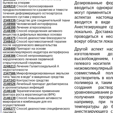
Дозированные фо
бычков на откорме
2249210
Способ прогнозирования
вводиться однокр
предрасположенности к развитию и тяжести
могут применяться 
течения деформирующего остеоартроза
аспектах настоя
коленного сустава у взрослых
2349339
Средство для соединительной ткани
вводится в виде 
2148988
Человеческий интерферона
Анестезирующее ср
2148399
Лечение атеросклероза
2148396
Способ определения активного
локально. Доставк
вещества в дифильных мазевых основах
проводиться к нес
2148375
Способ диагностики близорукости
вокруг области лока
2348415
Способ противоспаечной терапии
после хирургического вмешательства
Другой аспект на
2348400
Препарат на основе
низкомолекулярного индуктора интерферона
изготовления 
2348386
Способ непроникающего
высвобождением, 
хирургического лечения первичной
открытоугольной глаукомы
гелевого носителя
2248213
Лечение Галактозидальной А
низкомолекуляр
недостаточности
совместимый по
2347586
Микрофлюидизированные эмульсии
типа "масло в воде" и вакцинные средства
растворитель в ко
2147243
Контрастное средство
полимера и, таким
2146526
Лечебный препарат дисбактериоза
создания раство
и урогенитальных инфекций
2146148
Терапевтическое применение
уравновешивание ра
фактора роста кератиноцитов (ФРК)
получения прозра
2146139
Способ повышения активности
например, при т
макрофагов и комбинации для его
осуществления
температуры до 6
2346277
Способ диагностики специфического
анестезирующего с
синовита