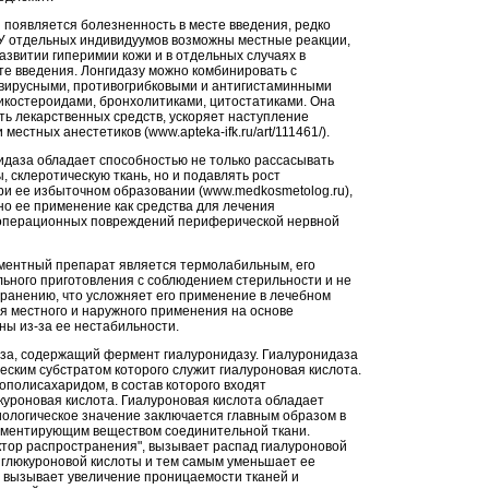
 появляется болезненность в месте введения, редко
 У отдельных индивидуумов возможны местные реакции,
азвитии гиперимии кожи и в отдельных случаях в
те введения. Лонгидазу можно комбинировать с
вирусными, противогрибковыми и антигистаминными
икостероидами, бронхолитиками, цитостатиками. Она
ь лекарственных средств, ускоряет наступление
местных анестетиков (www.apteka-ifk.ru/art/111461/).
гидаза обладает способностью не только рассасывать
, склеротическую ткань, но и подавлять рост
ри ее избыточном образовании (www.medkosmetolog.ru),
но ее применение как средства для лечения
еоперационных повреждений периферической нервной
ментный препарат является термолабильным, его
льного приготовления с соблюдением стерильности и не
ранению, что усложняет его применение в лечебном
я местного и наружного применения на основе
ны из-за ее нестабильности.
за, содержащий фермент гиалуронидазу. Гиалуронидаза
еским субстратом которого служит гиалуроновая кислота.
ополисахаридом, в состав которого входят
куроновая кислота. Гиалуроновая кислота обладает
иологическое значение заключается главным образом в
цементирующим веществом соединительной ткани.
ктор распространения", вызывает распад гиалуроновой
 глюкуроновой кислоты и тем самым уменьшает ее
а вызывает увеличение проницаемости тканей и