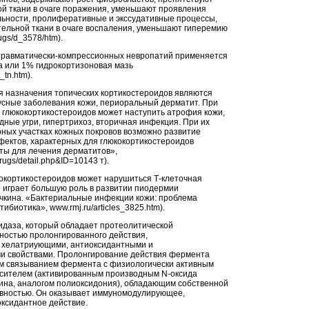
й ткани в очаге поражения, уменьшают проявления
льности, пролиферативные и экссудативные процессы,
ельной ткани в очаге воспаления, уменьшают гиперемию
rugs/d_3578/htm).
травматически-компрессионных невропатий применяется
а или 1% гидрокортизоновая мазь
_tn.htm).
 назначения топических кортикостероидов являются
русные заболевания кожи, периоральный дерматит. При
глюкокортикостероидов может наступить атрофия кожи,
дные угри, гипертрихоз, вторичная инфекция. При их
ных участках кожных покровов возможно развитие
ектов, характерных для глюкокортикостероидов
ты для лечения дерматитов»,
ugs/detail.php&ID=10143 т).
окортикостероидов может нарушиться Т-клеточная
о играет большую роль в развитии пиодермии
ячкина. «Бактериальные инфекции кожи: проблема
ибиотика», www.rmj.ru/articles_3825.htm).
идаза, который обладает протеолитической
вностью пролонгированного действия,
хелатриующими, антиоксидантными и
и свойствами. Пролонгирование действия фермента
м связыванием фермента с физиологически активным
сителем (активированным производным N-оксида
ина, аналогом полиоксидония), обладающим собственной
ивностью. Он оказывает иммуномодулирующее,
ксидантное действие.