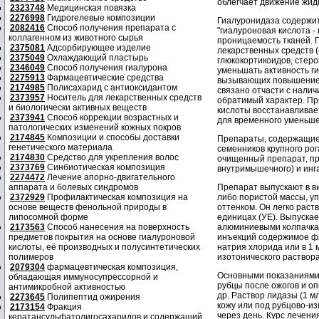
облегчает движение жид
2323748
Медицинская повязка
2276998
Гидрогелевые композиции
Гиалуронидаза содержит
2082416
Способ получения препарата с
"гиалуроновая кислота -
коллагенном из животного сырья
проницаемость тканей. 
2375081
Адсорбирующее изделие
лекарственных средств 
2375049
Охлаждающий пластырь
глюкокортикоидов, стеро
2346049
Способ получения гиалурона
уменьшать активность г
2275913
Фармацевтические средства
вызывающих повышение п
2174985
Полисахарид с антиоксидантом
связано отчасти с налич
2373957
Носитель для лекарственных средств
обратимый характер. Пр
и биологически активных веществ
кислоты восстанавливае
2373941
Способ коррекции возрастных и
для временного уменьше
патологических изменений кожных покров
2174845
Композиции и способы доставки
Препараты, содержащие 
генетического материала
семенников крупного рог
2174830
Средство для укрепления волос
очищенный препарат, пр
2373769
Синбиотическая композиция
внутримышечного) и инг
2274472
Лечение апорно-двигательного
аппарата и болевых синдромов
Препарат выпускают в в
2372929
Профилактическая композиция на
либо пористой массы, уп
основе веществ фенольной природы в
оттенком. Он легко раст
липосомной форме
единицах (УЕ). Выпуска
2173563
Способ нанесения на поверхность
алюминиевыми колпачкам
предметов покрытия на основе гиалуроновой
инъекций содержимое фл
кислоты, её производных и полусинтетических
натрия хлорида или в 1 
полимеров
изотонического раствор
2079304
фармацевтическая композиция,
Основными показаниями 
обладающая иммуносупрессорной и
рубцы после ожогов и о
антимикробной активностью
др. Раствор лидазы (1 м
2273645
Полипептид ожирения
кожу или под рубцово-и
2173154
Фракция
через день. Курс лечени
кератансульфатолигосахаридов и содержащий