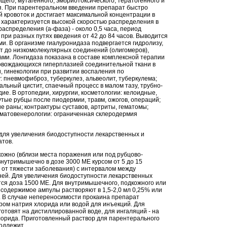
его, мутагенного, эмбриотоксического, тератогенного и
я. При парентеральном введении препарат быстро
й кровоток и достигает максимальной концентрации в
, характеризуется высокой скоростью распределения в
аспределения (а-фаза) - около 0,5 часа, период
при разных путях введения от 42 до 84 часов. Выводится
и. В организме гиалуронидаза подвергается гидролизу,
ет до низкомолекулярных соединений (олигомеров),
ами. Лонгидаза показана в составе комплексной терапии
овождающихся гиперплазией соединительной ткани в
, гинекологии при развитии воспаления по
 пневмофиброз, туберкулез, альвеолит, туберкулема;
льный цистит, спаечный процесс в малом тазу, трубно-
е. В ортопедии, хирургии, косметологии: келоидные,
тые рубцы после пиодермии, травм, ожогов, операций;
 раны; контрактуры суставов, артриты, гематомы;
рматовенерологии: ограниченная склеродермия
для увеличения биодоступности лекарственных и
атов.
кожно (вблизи места поражения или под рубцово-
внутримышечно в дозе 3000 ME курсом от 5 до 15
и от тяжести заболевания) с интервалом между
дней. Для увеличения биодоступности лекарственных
ся доза 1500 ME. Для внутримышечного, подкожного или
 содержимое ампулы растворяют в 1,5-2,0 мл 0,25% или
. В случае непереносимости прокаина препарат
ром натрия хлорида или водой для инъекций. Для
отовят на дистиллированной воде, для ингаляций - на
лорида. Приготовленный раствор для парентерального
одлежит.