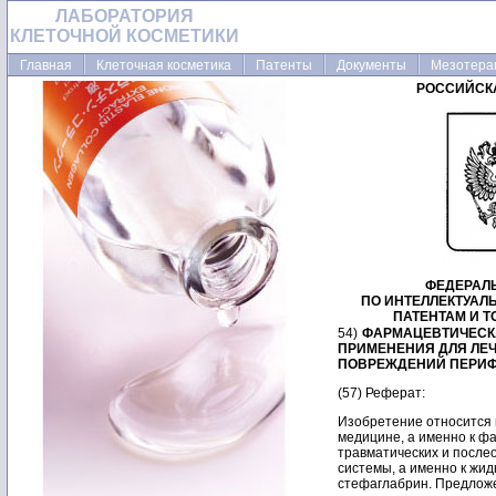
ЛАБОРАТОРИЯ
КЛЕТОЧНОЙ КОСМЕТИКИ
Главная
Клеточная косметика
Патенты
Документы
Мезотера
РОССИЙСК
ФЕДЕРАЛ
ПО ИНТЕЛЛЕКТУАЛ
ПАТЕНТАМ И 
54)
ФАРМАЦЕВТИЧЕСК
ПРИМЕНЕНИЯ ДЛЯ ЛЕ
ПОВРЕЖДЕНИЙ ПЕРИФ
(57) Реферат:
Изобретение относится
медицине, а именно к 
травматических и посл
системы, а именно к жи
стефаглабрин. Предложе