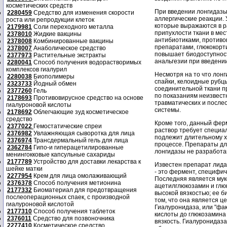
косметических средств
При введении лонгидазы
2280459
Средство для изменения скорости
аллергические реакции.
роста или репродукции клеток
которые выражаются в р
2179981
Соли переходного металла
припухлости ткани в мес
2378010
Жидкие вакцины
антибиотиками, противо
2378008
Комбинированные вакцины
препаратами, глюкокорт
2378007
Анаболическое средство
повышает биодоступност
2377973
Растительные экстракты
анальгезии при введении 
2280041
Способ получения водорастворимых
комплексов гиалурил
Несмотря на то что лон
2280038
Биополимеры
спайки, келоидные рубцы
2323733
Йодный обмен
соединительной ткани п
2377260
Гель
по показаниям неизвест
2178693
Противовирусное средство на основе
травматических и посл
гиалуроновой кислоты
системы.
2178692
Облегчающие зуд косметическое
средство
Кроме того, данный фер
2377022
Гемостатические спреи
раствор требует специа
2376982
Увлажняющая сыворотка для лица
подлежит длительному х
2376974
Трансдермальный гель для лица
процессе. Препараты дл
2362784
Гипо-и гиперацетилированные
лонгидазы не разработа
менингокковые капсульные сахариды
2177789
Устройство для доставки лекарства к
Известен препарат лида
шейке матки
- это фермент, специфич
2277954
Крем для лица омолаживающий
Последняя является мук
2376378
Способ получения метионина
ацетилглюкозамин и глю
2177332
Биоматериал для предотвращения
высокой вязкостью; ее б
послеоперационных спаек, с производной
том, что она является 
гиалуроновой кислотой
Гиалуронидаза, или "фа
2177310
Способ получения таблеток
кислоты до глюкозамина
2376011
Средство для позвоночника
вязкость. Гиалуронидаз
2277410
Косметическое средство