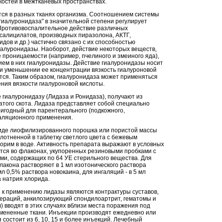
костей в межтканевых пространствах.
ся в разных тканях организма. Соотношением системы
 гиалуронидаза" в значительной степени регулирует
Противовоспалительное действие различных
(салицилатов, производных пиразолона, АКТГ,
идов и др.) частично связано с их способностью
иалуронидазы. Наоборот, действие некоторых веществ,
роницаемости (например, пчелиного и змеиного яда),
ием в них гиалуронидазы. Действие гиалуронидазы носит
и уменьшении ее концентрации вязкость гиалуроновой
тся. Таким образом, гиалуронидаза может применяться
ния вязкости гиалуроновой кислоты.
гиалуронидазу (Лидаза и Ронидаза), получают из
атого скота. Лидаза представляет собой специально
игодный для парентерального (подкожного,
аляционного применения.
иде лиофилизированного порошка или пористой массы
лотненной в таблетку светлого цвета с бежевым
ворим в воде. Активность препарата выражают в условных
ется во флаконах, укупоренных резиновыми пробками с
и, содержащих по 64 УЕ стерильного вещества. Для
акона растворяют в 1 мл изотонического раствора
мл 0,5% раствора новокаина, для ингаляций - в 5 мл
а натрия хлорида.
к применению лидазы являются контрактуры суставов,
пераций, анкилозирующий спондилоартрит, гематомы и
л) вводят в этих случаях вблизи места поражения под
змененные ткани. Инъекции производят ежедневно или
я состоит из 6, 10, 15 и более инъекций. Лечебный