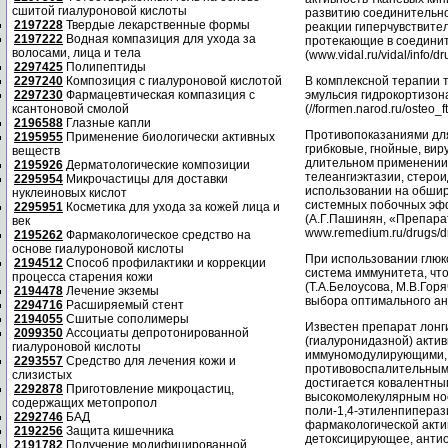
сшитой гиалуроновой кислоты
развитию соединительно
2197228
Твердые лекарственные формы
реакции гиперчувствите
2197222
Водная компазиция для ухода за
протекающие в соединит
волосами, лица и тела
(www.vidal.ru/vidal/info/d
2297425
Полипептиды
2297240
Композиция с гиалуроновой кислотой
В комплексной терапии 
2297230
Фармацевтическая компазиция с
эмульсия гидрокортизон
ксантоновой смолой
(//formen.narod.ru/osteo_ft
2196588
Глазные капли
Противопоказаниями для
2195955
Применение биологически активных
грибковые, гнойные, ви
веществ
длительном применении 
2195926
Дерматологические композиции
телеангиэктазии, стерои
2295954
Микрочастицы для доставки
использовании на обшир
нуклеиновых кислот
системных побочных эфф
2295951
Косметика для ухода за кожей лица и
(А.Г.Пашинян, «Препара
век
www.remedium.ru/drugs/dr
2195262
Фармакологическое средство на
основе гиалуроновой кислоты
При использовании глюк
2194512
Способ профилактики и коррекции
система иммунитета, чт
процесса старения кожи
(Т.А.Белоусова, М.В.Гор
2194478
Лечение экземы
выбора оптимального ант
2294716
Расширяемый стент
2194055
Сшитые сополимеры
Известен препарат лонг
2099350
Ассоциаты депротонированной
(гиалуронидазной) акти
гиалуроновой кислоты
иммуномодулирующими, 
2293557
Средство для лечения кожи и
противовоспалительным
слизистых
достигается ковалентны
2292878
Приготовление микроцастиц,
высокомолекулярным но
содержащих метопропол
поли-1,4-этиленпипераз
2292746
БАД
фармакологической акт
2192256
Защита кишечника
детоксицирующее, антио
2191782
Получение модифицированной