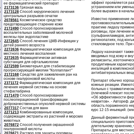
эффект проявляется раз
ее фармацевтический препарат
устранением или уменьш
2173136
Грязная мазь
более выражен в началь
2173128
Способ хирургического лечения
центральных разрывов сечатки
Известно применение ли
2078561
Косметическое средство
противовоспалительными
предотвращающее старение кожи
практике лидазу примен
2172490
Способ прогнозирования
роговицы, при лечении 
воспалительных заболеваний молочной
(сульфаниламидов, антиб
железы при эндопластике
ретинопатиях, под конъ
2272645
Способ лечения ЦМВ-Инфекции у
стекловидное тело. При
детей раннего возроста
2272636
Фармацевтическая композиция для
Лидазу назначают также
местного лечения воспаления
вводимых под кожу и вн
2272635
Фармацевтически активная
релаксанты, изотоническ
субстанция для офтальмологии
продуктивным характеро
2272599
Биоматерьял для стабилизации
ингаляций в комплексно
прогрессирующей миопии "Коллаплант"
антибактериальных веще
2172168
Средство для заживления ран на
основе гиалуроновой кислоты
Препарат обычно хорошо
2371172
Фармацевтическая композиция для
кожные реакции. Имеют
лечения нервной системы на основе
больных с травматическ
стефаглабрина
(плечевой плексит после
2171470
Способ прогнозирования
«Об эффективности фер
послеоперационной трансформации
невритов». - Автореф. ди
доброкачественных опухолей нервной системы
область пораженного нер
2077317
Состав для ванн
курс 12-15 иньекций. (www
2271213
Комбинированные композиции,
содержащие экстракты из растений и морских
Данный ферментный пре
животных
специального приготовл
2076872
Способ получения окрашенной
длительному хранению, 
гиалуроновой кислоты
Препараты для местного
2076671
Раствор для защиты роговицы