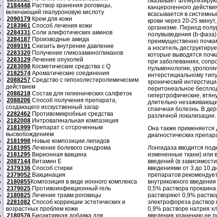
оказывает аллергизирующ
2184448
Раствор хранения роговицы,
канцерогенного действи
включающий гиалуроновую кислоту
всасывается в системны
2090179
Крем для кожи
крови через 20-25 минут
2183961
Способ лечения кожи
организме. Период полур
2284331
Соли алифотических аминов
полувыведения (b-фаза) 
2284187
Производные амида
преимущественно почкам
2089191
Снизить внутрение давление
а носитель деструктиру
2283320
Получение гликозаминогликанов
которые выводятся почк
2283129
Лечение опухолей
при заболеваниях, сопр
2283098
Косметические средства с Q
пульмонологии, урологии
2182574
Ароматические соединения
интерстициальному типу:
2088257
Средство с гипохолестеролемическим
хронический интерстициа
действием
перитонеальное бесплоди
2088218
Состав для гигиенических салфеток
гипертрофические, втяну
2088206
Способ получения препарата,
длительно незаживающие
создающего исскуственный загар
спаечная болезнь. В де
2282462
Противомикробные средства
различной локализации.
2182008
Интровагинальная компазиция
2181999
Препарат с отсроченным
Она также применяется 
высвобождением
диагностических препар
2181998
Новые композиции липидов
2181995
Лечение болевого синдрома
Лонгидаза вводится под
2181295
Вирионная вакцина
измененные ткани) или 
2087144
Витамин Е
введений (в зависимост
2379336
Способ стирки
введениями от 3 до 10 
2379052
Вакцинация
препаратов рекомендует
2180855
Композиция в виде ионного комплекса
внутрикожного введения
2379025
Противоинфекционный гель
0,5% раствора прокаина
2180825
Лечение травм роговицы
растворяют 0,9% раство
2281082
Способ коррекции эстетических и
электрофореза раствор г
возрастных проблем кожи
0,9% растворе натрия х
2180576
Биоактивная добавка для
введения хранению не п