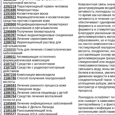
гиалуроновой кислоты
Ковалентная связь знач
2292219
Паратиреоидный гормон человека
денатурирующим воздей
2291686
Микроцастицы
активность лонгидазы со
2191000
Косметическая маска
то время как нативная г
2290921
Фармацевтические и косметические
активность в течение су
средства против старения кожи
обеспечивает одновреме
2290900
Модифицированный биоматериал
фермента и носителя, с
для использования в офтальмологии
фермента и стимуляторы 
2290899
Получение биоматерьяла
Благодаря указанным св
2290397
Новые инданилиденовые соединения
деполимеризовать матри
2290186
Лечение сирингомиелии
образованиях, но и под
2288702
Иррингационный раствор для
на синтез компонентов 
офтальмологии
тестикулярной гиалурон
2288699
Гель для лечения стоматологических
кислота, хондроитин, хо
заболеваний
составляющие основу ма
2188011
Активирующая остеогенез
деполимеризации (разры
фармацевтическая композиция
глюкуроновой или индур
2187327
Средство с антисептиком
гликозаминогликаны теря
2187325
Средство с радиопротекторным
связывать воду, ионы м
действием
белков в волокна, увели
2287330
Композиции миноксидила
движение жидкости в ме
2186786
Способ получения гиалуроновой
соединительной ткани, ч
кислоты
уплощении рубцов, увел
2186593
Лечение раненого процесса кожи
контрактур и предупреж
2286801
Очищение воды
процесса.
2286781
Лечение ожогов пищевода у детей
2286764
Средство лечения воспалений
Лонгидаза ослабляет те
полости рта
или снижает в зависимос
2185840
Лечение инфекционных заболеваний
(интерлейкина-1 и факт
2286151
Альфа-2-Дельта-Лиганда
организма к инфекции и
2185149
Ранозаживляющий гель
антигенными свойствами
2285527
Лечение ИЛ-6 заболеваний