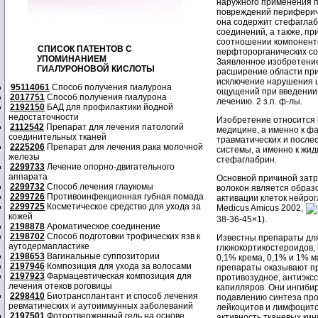
наружного применения п
повреждений перифериче
она содержит стефаглаб
соединений, а также, п
соотношении компонентов
СПИСОК ПАТЕНТОВ С
перфторорганических сое
УПОМИНАНИЕМ
Заявленное изобретение
ГИАЛУРОНОВОЙ КИСЛОТЫ
расширение области при
исключение нарушения ц
95114061
Способ получения гиалурона
ощущений при введении 
2017751
Способ получения гиалурона
лечению. 2 з.п. ф-лы.
2192150
БАД для профилактики йодной
недостаточности
Изобретение относится
2112542
Препарат для лечения патологий
медицине, а именно к 
соединительных тканей
травматических и посл
2225206
Препарат для лечения рака молочной
системы, а именно к жи
железы
стефаглабрин.
2299733
Лечение опорно-двигательного
аппарата
Основной причиной затр
2299732
Способ лечения глаукомы
волокон является образ
2299726
Противоинфекционная губная помада
активации клеток нейрог
2299725
Косметическое средство для ухода за
Medicus Amicus 2002,
кожей
38-36-45×1).
2198878
Ароматическое соединение
2198702
Способ подготовки трофических язв к
Известны препараты для
аутодермапластике
глюкокортикостероидов,
2198653
Вагинальные суппозитории
0,1% крема, 0,1% и 1% м
2197946
Композиция для ухода за волосами
препараты оказывают п
2197923
Фармацевтическая композиция для
противозудное, антиэкс
лечения отеков роговицы
капилляров. Они ингиби
2298410
Биотрансплантант и способ лечения
подавлению синтеза про
ревматических и аутоиммунных заболеваний
лейкоцитов и лимфоцито
2197501
Фотоотверженный гель на основе
активность тканевых ки