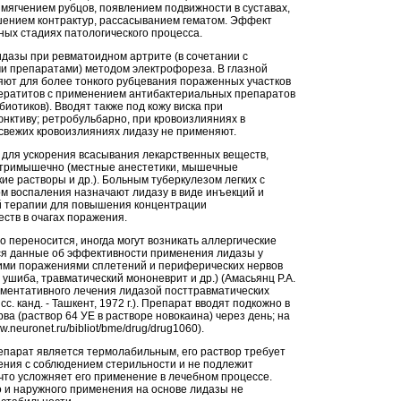
мягчением рубцов, появлением подвижности в суставах,
ением контрактур, рассасыванием гематом. Эффект
ных стадиях патологического процесса.
дазы при ревматоидном артрите (в сочетании с
 препаратами) методом электрофореза. В глазной
яют для более тонкого рубцевания пораженных участков
кератитов с применением антибактериальных препаратов
иотиков). Вводят также под кожу виска при
юнктиву; ретробульбарно, при кровоизлияниях в
 свежих кровоизлияниях лидазу не применяют.
 для ускорения всасывания лекарственных веществ,
утримышечно (местные анестетики, мышечные
ие растворы и др.). Больным туберкулезом легких с
м воспаления назначают лидазу в виде инъекций и
й терапии для повышения концентрации
ств в очагах поражения.
 переносится, иногда могут возникать аллергические
ся данные об эффективности применения лидазы у
ими поражениями сплетений и периферических нервов
 ушиба, травматический мононеврит и др.) (Амасьянц Р.А.
ментативного лечения лидазой посттравматических
сс. канд. - Ташкент, 1972 г.). Препарат вводят подкожно в
ва (раствор 64 УЕ в растворе новокаина) через день; на
.neuronet.ru/bibliot/bme/drug/drug1060).
парат является термолабильным, его раствор требует
ения с соблюдением стерильности и не подлежит
что усложняет его применение в лечебном процессе.
 и наружного применения на основе лидазы не