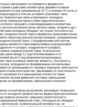
ительно увеличивает устойчивость фермента к
ствиям и действию ингибиторов: ферментативная
храняется при нагревании до 37°С в течение 20 суток, в
иалуронидаза в этих же условиях утрачивает свою
ток. Ковалентная связь в препарате лонгидаза
нное локальное присутствие гидролитического
пособного связывать освобождающиеся ингибиторы
синтеза коллагена (ионы железа, меди, гепарин и др.).
ойствам лонгидаза обладает не только способностью
кс соединительной ткани в фиброзно-гранулематозных
авлять обратную (регуляторную) реакцию, направленную
соединительной ткани. Специфическим субстратом
идазы являются гликозаминогликаны (гиалуроновая
ндроитин-4-сульфат, хондроитин-6-сульфат),
трикса соединительной ткани. В результате
ва связи между С1 ацетилглюкозамина и С4
оновой кислот) под влиянием гиалуронидазы
ют свои основные свойства: вязкость, способность
еталлов, затрудняется формирование коллагеновых
чивается проницаемость тканевых барьеров, облегчается
жклеточном пространстве, увеличивается эластичность
то проявляется в уменьшении отечности ткани,
ичении объема движения суставов, уменьшении
дении их формирования, уменьшении спаечного
чение острой фазы воспаления, регулирует (повышает
ти от исходного уровня) синтез медиаторов воспаления
ора некроза опухоли), повышает резистентность
 гуморальный иммунный ответ. Лонгидаза не обладает
, митогенной, поликлональной активностью, не