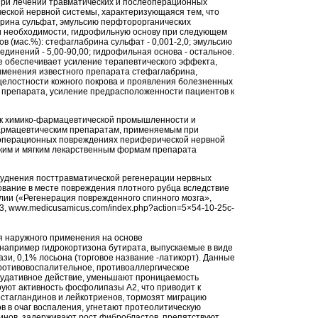
ри лечении травматических и послеоперационных
ской нервной системы, характеризующаяся тем, что
рина сульфат, эмульсию перфторорганических
ри необходимости, гидрофильную основу при следующем
 (мас.%): стефаглабрина сульфат - 0,001-2,0; эмульсию
динений - 5,00-90,00; гидрофильная основа - остальное.
 обеспечивает усиление терапевтического эффекта,
менения известного препарата стефаглабрина,
елостности кожного покрова и проявления болезненных
препарата, усиление предрасположенности пациентов к
 к химико-фармацевтической промышленности и
фармацевтическим препаратам, применяемым при
еоперационных повреждениях периферической нервной
дким и мягким лекарственным формам препарата
уднения посттравматической регенерации нервных
ование в месте повреждения плотного рубца вследствие
лии («Регенерация поврежденного спинного мозга»,
3, www.medicusamicus.com/index.php?action=5×54-10-25c-
 наружного применения на основе
 например гидрокортизона бутирата, выпускаемые в виде
ази, 0,1% лосьона (торговое название -латикорт). Данные
ротивовоспалительное, противоаллергическое
судативное действие, уменьшают проницаемость
руют активность фосфолипазы А2, что приводит к
стагландинов и лейкотриенов, тормозят миграцию
в в очаг воспаления, угнетают протеолитическую
нинов, задерживают рост фибробластов, препятствуют