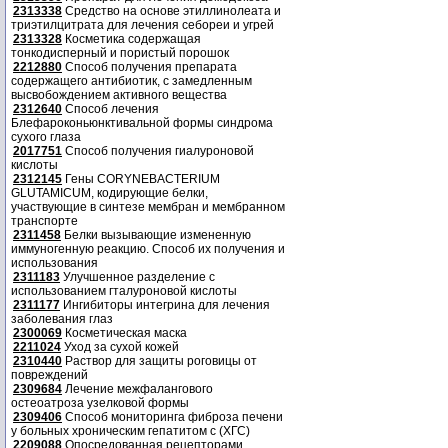
2313338
Средство на основе этиллинолеата и
триэтилцитрата для лечения себореи и угрей
2313328
Косметика содержащая
тонкодисперный и пористый порошок
2212880
Способ получения препарата
содержащего антибиотик, с замедленным
высвобождением активного вещества
2312640
Способ лечения
Блефароконьюнктивальной формы синдрома
сухого глаза
2017751
Способ получения гиалуроновой
кислоты
2312145
Гены CORYNEBACTERIUM
GLUTAMICUM, кодирующие белки,
участвующие в синтезе мембран и мембранном
транспорте
2311458
Белки вызывающие измененную
иммуногенную реакцию. Способ их получения и
использования
2311183
Улучшенное разделение с
использованием гталуроновой кислоты
2311177
Ингибиторы интегрина для лечения
заболевания глаз
2300069
Косметическая маска
2211024
Уход за сухой кожей
2310440
Раствор для защиты роговицы от
повреждений
2309684
Лечение межфалангового
остеоатроза узелковой формы
2309406
Способ мониторинга фиброза печени
у больных хроническим гепатитом с (ХГС)
2209088
Опосредованная рецепторами