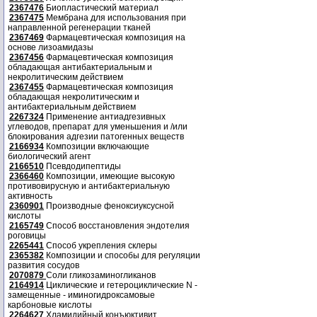
2367476
Биопластический материал
2367475
Мембрана для использования при
направленной регенерации тканей
2367469
Фармацевтическая композиция на
основе лизоамидазы
2367456
Фармацевтическая композиция
обладающая антибактериальным и
некролитическим действием
2367455
Фармацевтическая композиция
обладающая некролитическим и
антибактериальным действием
2267324
Применение антиадгезивных
углеводов, препарат для уменьшения и /или
блокирования адгезии патогенных веществ
2166934
Композиции включающие
биологический агент
2166510
Псевдодипептиды
2366460
Композиции, имеющие высокую
противовирусную и антибактериальную
активность
2360901
Производные феноксиуксусной
кислоты
2165749
Способ восстановления эндотелия
роговицы
2265441
Способ укрепления склеры
2365382
Композиции и способы для регуляции
развития сосудов
2070879
Соли гликозаминогликанов
2164914
Циклические и гетероциклические N -
замещенные - иминогидроксамовые
карбоновые кислоты
2264627
Хламидийный конъюктивит