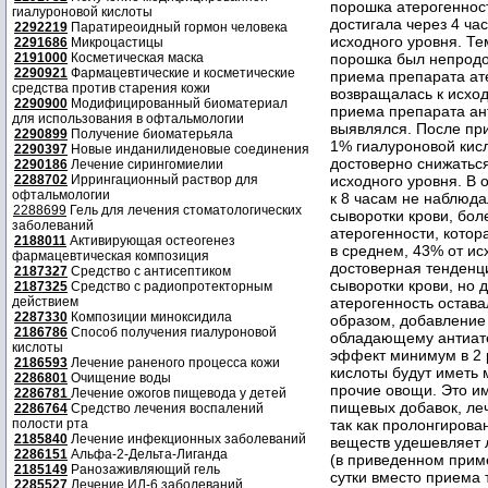
порошка атерогенност
гиалуроновой кислоты
достигала через 4 ча
2292219
Паратиреоидный гормон человека
исходного уровня. Т
2291686
Микроцастицы
2191000
Косметическая маска
порошка был непродо
2290921
Фармацевтические и косметические
приема препарата ате
средства против старения кожи
возвращалась к исход
2290900
Модифицированный биоматериал
приема препарата ан
для использования в офтальмологии
выявлялся. После пр
2290899
Получение биоматерьяла
1% гиалуроновой кисл
2290397
Новые инданилиденовые соединения
достоверно снижаться
2290186
Лечение сирингомиелии
2288702
Иррингационный раствор для
исходного уровня. В 
офтальмологии
к 8 часам не наблюд
2288699
Гель для лечения стоматологических
сыворотки крови, бол
заболеваний
атерогенности, котор
2188011
Активирующая остеогенез
в среднем, 43% от и
фармацевтическая композиция
достоверная тенденц
2187327
Средство с антисептиком
сыворотки крови, но 
2187325
Средство с радиопротекторным
действием
атерогенность остава
2287330
Композиции миноксидила
образом, добавление
2186786
Способ получения гиалуроновой
обладающему антиат
кислоты
эффект минимум в 2 
2186593
Лечение раненого процесса кожи
кислоты будут иметь 
2286801
Очищение воды
прочие овощи. Это и
2286781
Лечение ожогов пищевода у детей
пищевых добавок, ле
2286764
Средство лечения воспалений
полости рта
так как пролонгиров
2185840
Лечение инфекционных заболеваний
веществ удешевляет 
2286151
Альфа-2-Дельта-Лиганда
(в приведенном прим
2185149
Ранозаживляющий гель
сутки вместо приема 
2285527
Лечение ИЛ-6 заболеваний