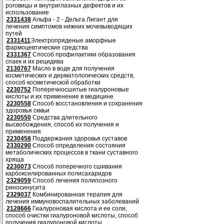
роговицы и внутриглазных дефектов и их
использование
2331438
Альфа - 2 - Дельта Лигант для
лечения симптомов нижних мочевыводящих
путей
2331411
Электропряденые аморфные
фармоцевтические средства
2331367
Способ профилактики образования
спаек и их рецидива
2130767
Масло в воде для получения
косметических и дерматологических средств,
способ косметической обработки
2230752
Поперечносшитые гиалуроновые
кислоты и их применение в медицине
2230558
Способ восстановления и сохранения
здоровья скмьи
2230550
Средства длительного
высвобождения, способ их получения и
применения
2230458
Поддержания здоровья суставов
2330290
Способ определения состояния
метаболических процессов в ткани суставного
хряща
2230073
Способ поперечного сшивания
карбоксилированных полисахаридов
2329059
Способ лечения полипозного
риносинусита
2329037
Комбинированная терапия для
лечения иммуновоспалительных заболеваний
2128666
Гиалуроновая кислота и ее соли,
способ очистки гиалуроновой кислоты, способ
получения гиалуроновой кислоты.