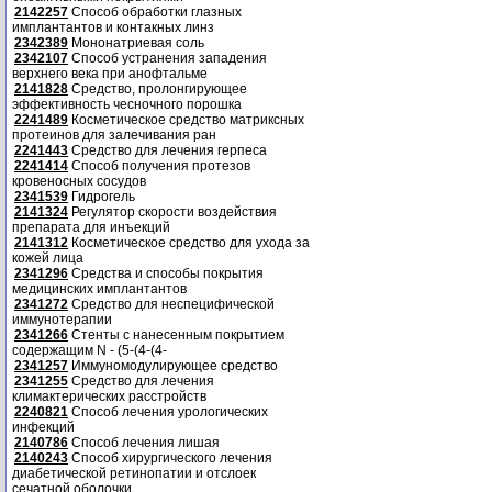
2142257
Способ обработки глазных
имплантантов и контакных линз
2342389
Мононатриевая соль
2342107
Способ устранения западения
верхнего века при анофтальме
2141828
Средство, пролонгирующее
эффективность чесночного порошка
2241489
Косметическое средство матриксных
протеинов для залечивания ран
2241443
Средство для лечения герпеса
2241414
Способ получения протезов
кровеносных сосудов
2341539
Гидрогель
2141324
Регулятор скорости воздействия
препарата для инъекций
2141312
Косметическое средство для ухода за
кожей лица
2341296
Средства и способы покрытия
медицинских имплантантов
2341272
Средство для неспецифической
иммунотерапии
2341266
Стенты с нанесенным покрытием
содержащим N - (5-(4-(4-
2341257
Иммуномодулирующее средство
2341255
Средство для лечения
климактерических расстройств
2240821
Способ лечения урологических
инфекций
2140786
Способ лечения лишая
2140243
Способ хирургического лечения
диабетической ретинопатии и отслоек
сечатной оболочки