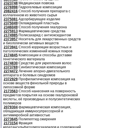
2323748
Медицинская повязка
2276998
Гидрогелевые композиции
2082416
Способ получения препарата с
коллагенном из животного сырья
2375081
Адсорбирующее изделие
2375049
Охлаждающий пластырь
2346049
Способ получения гиалурона
2275913
Фармацевтические средства
2174985
Полисахарид с антиоксидантом
2373957
Носитель для лекарственных средств
и биологически активных веществ
2373941
Способ коррекции возрастных и
патологических изменений кожных покров
2174845
Композиции и способы доставки
генетического материала
2174830
Средство для укрепления волос
2373769
Синбиотическая композиция
2274472
Лечение апорно-двигательного
аппарата и болевых синдромов
2372929
Профилактическая композиция на
основе веществ фенольной природы в
липосомной форме
2173563
Способ нанесения на поверхность
предметов покрытия на основе гиалуроновой
кислоты, её производных и полусинтетических
полимеров
2079304
фармацевтическая композиция,
обладающая иммуносупрессорной и
антимикробной активностью
2273645
Полипептид ожирения
2173154
Фракция
кератансульфатолигосахаридов и содержащий