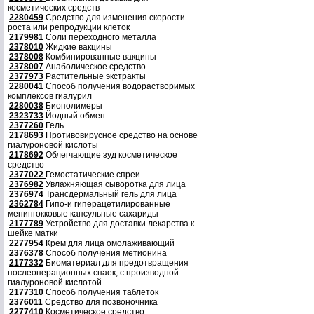
косметических средств
2280459
Средство для изменения скорости
роста или репродукции клеток
2179981
Соли переходного металла
2378010
Жидкие вакцины
2378008
Комбинированные вакцины
2378007
Анаболическое средство
2377973
Растительные экстракты
2280041
Способ получения водорастворимых
комплексов гиалурил
2280038
Биополимеры
2323733
Йодный обмен
2377260
Гель
2178693
Противовирусное средство на основе
гиалуроновой кислоты
2178692
Облегчающие зуд косметическое
средство
2377022
Гемостатические спреи
2376982
Увлажняющая сыворотка для лица
2376974
Трансдермальный гель для лица
2362784
Гипо-и гиперацетилированные
менингокковые капсульные сахариды
2177789
Устройство для доставки лекарства к
шейке матки
2277954
Крем для лица омолаживающий
2376378
Способ получения метионина
2177332
Биоматериал для предотвращения
послеоперационных спаек, с производной
гиалуроновой кислотой
2177310
Способ получения таблеток
2376011
Средство для позвоночника
2277410
Косметическое средство