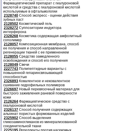
Фармацевтический препарат с гиалуроновой
кислотой и средства с гиалуроновой кислотой
используемые в офтальмологии
2328740
Способ экспресс - оценки действия
зубных паст
2128502
Косметический гель
2328272
Суппозитории индуктора
интерферона
2328268
Косметика содержащая амфолитный
сополимер
2128057
Композиционная мембрана, способ
ее получения и способ направленной
регенерации тканей с ее применением
2128055
Средство замедленного
освобождения и способ его получения
2128049
Свечи
2227743
Полипептидные варианты с
повышенной гепаринсвязывающей
способностью
2326893
Ковалентное и нековалентное
сшивание гидрофильных полимеров
2326697
Новый перевязочный материал для
быстрого заживления раневой поверхности
кожи
2126264
Фармацевтическое средство с
гиалуроновой кислотой
2326137
Способ получения содержащих
альгинат пористых формованных изделий
2325902
Способ выделения
гликозаминогликанов из минерализованной
соединительной ткани
2225195
Репелленты против насекомых