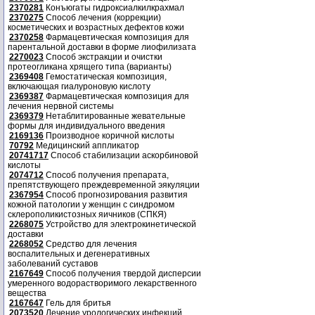
2370281
Конъюгаты гидроксиалкилкрахмал
2370275
Способ лечения (коррекции)
косметических и возрастных дефектов кожи
2370258
Фармацевтическая композиция для
парентальной доставки в форме лиофилизата
2270023
Способ экстракции и очистки
протеогликана хрящего типа (варианты)
2369408
Гемостатическая композиция,
включающая гиалуроновую кислоту
2369387
Фармацевтическая композиция для
лечения нервной системы
2369379
Нетаблитированные жевательные
формы для индивидуального введения
2169136
Производное коричной кислоты
70792
Медицинский аппликатор
20741717
Способ стабилизации аскорбиновой
кислоты
2074712
Способ получения препарата,
препятствующего преждевременной эякуляции
2367954
Способ прогнозирования развития
кожной патологии у женщин с синдромом
склерополикистозных яичников (СПКЯ)
2268075
Устройство для электрокинетической
доставки
2268052
Средство для лечения
воспалительных и дегенеративных
заболеваний суставов
2167649
Способ получения твердой дисперсии
умеренного водорастворимого лекарственного
вещества
2167647
Гель для бритья
2073520
Лечение урологических инфекций