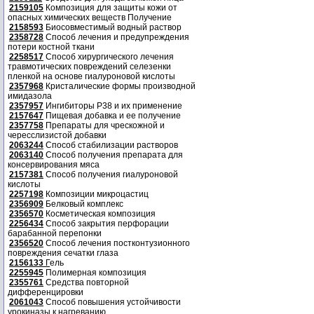
2159105
Композиция для защиты кожи от
опасных химических веществ Получение
2158593
Биосовместимый водный раствор
2358728
Способ лечения и предупреждения
потери костной ткани
2258517
Способ хирургического лечения
травмотических повреждений селезенки
пленкой на основе гиалуроновой кислоты
2357968
Кристалические формы производной
имидазола
2357957
Ингибиторы P38 и их применение
2157647
Пищевая добавка и ее получение
2357758
Препараты для чрескожной и
чересслизистой добавки
2063244
Способ стабилизации растворов
2063140
Способ получения препарата для
консервирования мяса
2157381
Способ получения гиалуроновой
кислоты
2257198
Композиции микроцастиц
2356909
Белковый комплекс
2356570
Косметическая композиция
2256434
Способ закрытия перфорации
барабанной перепонки
2356520
Способ лечения постконтузионного
повреждения сечатки глаза
2156133
Г
ель
2255945
Полимерная композиция
2355761
Средства повторной
дифференцировки
2061043
Способ повышения устойчивости
урокиназы к нагреванию