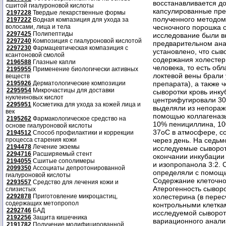
восстанавливается д
сшитой гиалуроновой кислоты
капсулированные пре
2197228
Твердые лекарственные формы
полученного методом 
2197222
Водная компазиция для ухода за
волосами, лица и тела
чесночного порошка 
2297425
Полипептиды
исследование были в
2297240
Композиция с гиалуроновой кислотой
предварительном ана
2297230
Фармацевтическая компазиция с
установлено, что сыв
ксантоновой смолой
содержания холестер
2196588
Глазные капли
человека, то есть об
2195955
Применение биологически активных
локтевой вены брали
веществ
2195926
Дерматологические композиции
препарата), а также 
2295954
Микрочастицы для доставки
сыворотки кровь инку
нуклеиновых кислот
центрифугировали 30
2295951
Косметика для ухода за кожей лица и
выделяли из непораж
век
помощью коллагеназы
2195262
Фармакологическое средство на
10% пенициллина, 10
основе гиалуроновой кислоты
37oC в атмосфере, 
2194512
Способ профилактики и коррекции
процесса старения кожи
через день. На седьм
2194478
Лечение экземы
исследуемые сыворотк
2294716
Расширяемый стент
окончании инкубации 
2194055
Сшитые сополимеры
и изопропанола 3:2.
2099350
Ассоциаты депротонированной
определяли с помощь
гиалуроновой кислоты
Содержание клеточно
2293557
Средство для лечения кожи и
Атерогенность сыворо
слизистых
2292878
Приготовление микроцастиц,
холестерина (в перес
содержащих метопропол
контрольными клетка
2292746
БАД
исследуемой сыворот
2192256
Защита кишечника
вариационного анали
2191782
Получение модифицированной