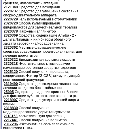
средство, имплантант и вкладыш
2121340
Средство для похудения
2220737
Средство для улучшения состояния
опорно-двигательного аппарата
2220729
Гель используемый в стоматологии
2320720
Способ культивирования
фибропластов для заместительной терапии
2320378
Накожный аппликатор
2320369
Средства, содержащие Альфа - 2 -
Дельта Лиганды и ингибиторы обратного
захвата серотонина/норадреналина
2320362
Местные фармацевтические
средства, содержащие проантоцианидины, для
лечения дерматитов
2320322
Биоадгезивная доставка лекарств
2320318
Чувствительное к температуре
изменяющие состояние средство гидрогеля
2025120
Способ получения препарата,
содержащего Фактор /G-CSF/, стимулирующий
рост колоний гранулоцитов
2319490
Средство для введения железа при
лечении синдрома беспокойных ног
25995
Содержащее адгезив приспособление
для фиксации зубных протезов в полости рта
2218907
Средство для ухода за кожей лица и
веками
2318830
Способ получения
модифицированного дерматансульфата
2118153
Косметика - туш для ресниц
2217441
Способ получения полимера
2317296
Изетионатная соль селективного
ингибитора CDK4