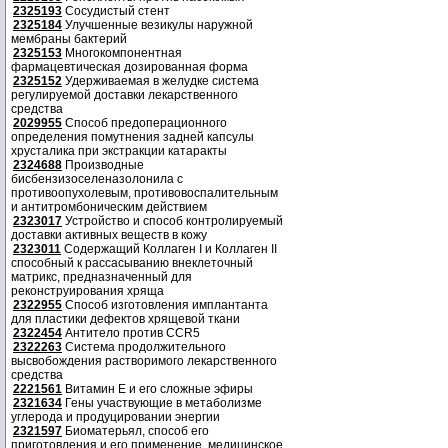
2325193
Сосудистый стент
2325184
Улучшенные везикулы наружной
мембраны бактерий
2325153
Многокомпонентная
фармацевтическая дозированная форма
2325152
Удерживаемая в желудке система
регулируемой доставки лекарственного
средства
2029955
Способ предоперационного
определения помутнения задней капсулы
хрусталика при экстракции катаракты
2324688
Производные
бисбензизоселеназолонила с
противоопухолевым, противовоспалительным
и антитромбоническим действием
2323017
Устройство и способ контролируемый
доставки активных веществ в кожу
2323011
Содержащий Коллаген I и Коллаген II
способный к рассасыванию внеклеточный
матрикс, предназначенный для
реконструирования хряща
2322955
Способ изготовления имплантанта
для пластики дефектов хрящевой ткани
2322454
Антитело против CCR5
2322263
Система продолжительного
высвобождения растворимого лекарственного
средства
2221561
Витамин Е и его сложные эфиры
2321634
Гены участвующие в метаболизме
углерода и продуцировании энергии
2321597
Биоматерьял, способ его
приготовления и его применение, медицинское