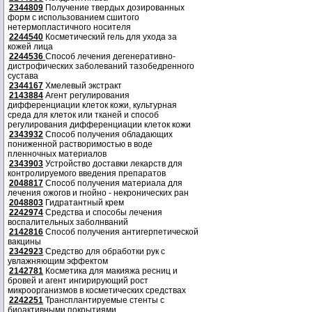
2344809
Получение твердых дозированных
форм с использованием сшитого
нетермопластичного носителя
2244540
Косметический гель для ухода за
кожей лица
2244536
Способ лечения дегенеративно-
дистрофических заболеваний тазобедренного
сустава
2344167
Хмелевый экстракт
2143884
Агент регулирования
дифференциации клеток кожи, культурная
среда для клеток или тканей и способ
регулирования дифференциации клеток кожи
2343932
Способ получения обладающих
пониженной растворимостью в воде
пленночных материалов
2343903
Устройство доставки лекарств для
контролируемого введения препаратов
2048817
Способ получения материала для
лечения ожогов и гнойно - некронических ран
2048803
Гидратантный крем
2242974
Средства и способы лечения
воспалительных заболнваний
2142816
Способ получения антигерпетической
вакцины
2342923
Средство для обработки рук с
увлажняющим эффектом
2142781
Косметика для макияжа ресниц и
бровей и агент ингирирующий рост
микроорганизмов в косметических средствах
2242251
Трансплантируемые стенты с
биоактивными покрытиями