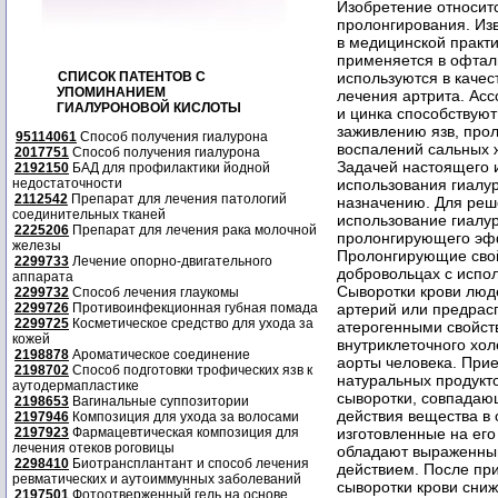
Изобретение относитс
пролонгирования. Изв
в медицинской практи
применяется в офталь
СПИСОК ПАТЕНТОВ С
используются в качес
УПОМИНАНИЕМ
лечения артрита. Асс
ГИАЛУРОНОВОЙ КИСЛОТЫ
и цинка способствуют
заживлению язв, про
95114061
Способ получения гиалурона
воспалений сальных ж
2017751
Способ получения гиалурона
Задачей настоящего 
2192150
БАД для профилактики йодной
недостаточности
использования гиалу
2112542
Препарат для лечения патологий
назначению. Для реш
соединительных тканей
использование гиалур
2225206
Препарат для лечения рака молочной
пролонгирующего эфф
железы
Пролонгирующие свой
2299733
Лечение опорно-двигательного
добровольцах с испо
аппарата
Сыворотки крови люд
2299732
Способ лечения глаукомы
2299726
Противоинфекционная губная помада
артерий или предрас
2299725
Косметическое средство для ухода за
атерогенными свойст
кожей
внутриклеточного хол
2198878
Ароматическое соединение
аорты человека. При
2198702
Способ подготовки трофических язв к
натуральных продукт
аутодермапластике
сыворотки, совпадаю
2198653
Вагинальные суппозитории
действия вещества в 
2197946
Композиция для ухода за волосами
2197923
Фармацевтическая композиция для
изготовленные на его
лечения отеков роговицы
обладают выраженны
2298410
Биотрансплантант и способ лечения
действием. После пр
ревматических и аутоиммунных заболеваний
сыворотки крови сниж
2197501
Фотоотверженный гель на основе