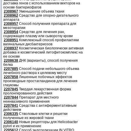
доставка генов с использованием векторов на
основе бактериофагов
2308967
Уменьшение объема ткани
2308962
Средство для опорно-дигательного
аппарата
2308957
Способ получения препарата для
мезотерапии
2308954
Средство для лечения ран,
содержащее плазму или сыворотку крови
2308951
Комплексный способ профилактики
вагинальных дисбактериозов
2308937
Косметическая биологически активная
добавка и косметический литофитокомплекс на
ее основе
2208638
ДНК (варианты), способ получения
белка
2207885
Способ подачи небольшого объема
лечебного раствора к целевому месту
2207858
Лишенные побочных эффектов
производные простагландинов для лечения
глаукомы
2207845
Твердая лекарственная форма
пролонгированного действия
2207844
Препарат для местного
неинвазивного применения
2207841
Средства с антиферментативным
действием
2306335
Стволовые клетки и решетки
полученные из жировой ткани
2306140
Новые рецепторы для Helicobacter
pylori и их применение
2205612
Способ эндотелизации IN VITRO