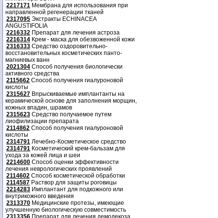
2217171
Мембрана для использования при
направленной регенерации тканей
2317095
Экстракты ECHINACEA
ANGUSTIFOLIA
2216332
Препарат для лечения астроза
2216314
Крем - маска для обезвоженной кожи
2316333
Средство оздоровительно-
восстановительных косметических панто-
магниевых ванн
2021304
Способ получения биологически
активного средства
2115662
Способ получения гиалуроновой
кислоты
2315627
Впрыскиваемые имплантанты на
керамической основе для заполнения морщин,
кожных впадин, шрамов
2315623
Средство получаемое путем
лиофилизации препарата
2114862
Способ получения гиалуроновой
кислоты
2314791
Лечебно-Косметическое средство
2314791
Косметический крем-бальзам для
ухода за кожей лица и шеи
2214600
Способ оценки эффективности
лечения неврологических проявлений
2114602
Способ косметической обработки
2114587
Раствор для защиты роговицы
2214283
Имплантант для подкожного или
внутрикожного введения
2313370
Медицинские протезы, имеющие
улучшенную биологическую совместимость
2313356
Препарат для лечения демодекоза