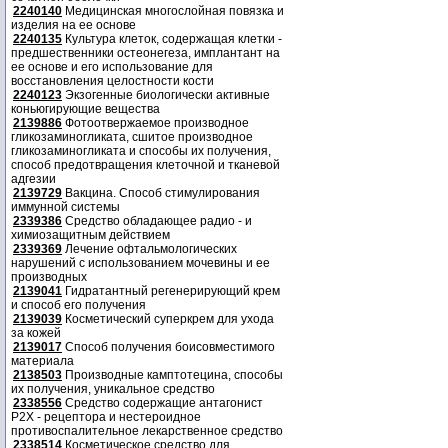
2240140
Медицинская многослойная повязка и
изделия на ее основе
2240135
Культура клеток, содержащая клетки -
предшественники остеонегеза, имплантант на
ее основе и его использование для
восстановления целостности кости
2240123
Экзогенные биологически активные
коньюгирующие вещества
2139886
Фотоотвержаемое производное
гликозаминогликата, сшитое производное
гликозаминогликата и способы их получения,
способ предотвращения клеточной и тканевой
адгезии
2139729
Вакцина. Способ стимулирования
иммунной системы
2339386
Средство обладающее радио - и
химиозащитным действием
2339369
Лечение офтальмологических
нарушений с использованием мочевины и ее
производных
2139041
Гидратантный регенерирующий крем
и способ его получения
2139039
Косметический суперкрем для ухода
за кожей
2139017
Способ получения боисовместимого
материала
2138503
Производные камптотецина, способы
их получения, уникальное средство
2338556
Средство содержащие антагонист
Р2Х - рецептора и нестероидное
противоспалительное лекарственное средство
2338514
Косметическое средство для