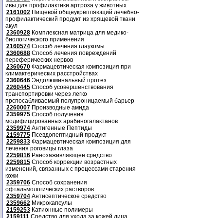
ивы для профилактики артроза у животных
2161002
Пищевой общеукрепляющий лечебно-
профилактический продукт из хрящевой ткани
акул
2360928
Комплексная матрица для медико-
биологического применения
2160574
Способ лечения глаукомы
2360688
Способ лечения повреждений
переферических нервов
2360670
Фармацевтическая композиция при
климактерических расстройствах
2360646
Эндолюминальный протез
2260445
Способ усовершенствования
транспортировки через легко
прспосабливаемый полупроницаемый барьер
2260007
Производные амида
2359975
Способ получения
модифицированных арабиногалактанов
2359974
Антигенные Пептиды
2159775
Псевдопептидный продукт
2259833
Фармацевтическая композиция для
лечения роговицы глаза
2259816
Ранозаживляющее средство
2259815
Способ коррекции возрастных
изменений, связанных с процессами старения
кожи
2359706
Способ сохранения
офтальмологических растворов
2359704
Антисептическое средство
2359662
Микрокапсулы
2159253
Катионные полимеры
2159111
Средство для ухода за кожей лица