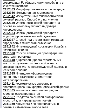
содержащая Fc-область иммуноглобулина в
качестве носителя
2152403
Модифицированные полисахариды
2352356
Иммуногенная композиция
2352342
Исскусственный физиологический
солевый раствор Способ его получения
2352330
Фармацевтический препарат на
основе низкомолекулярного индуктора
интерферона
2352323
Фармацевтический препарат с
модифицированным высвобождением
2152027
Способ подготовки ткани мозга для
определения гликозаминогликанов
2251842
Интектицидный состав для борьбы с
личинками оводов
2151580
Способ активации пролиферации
эндотелия роговицы
2351648
Дифференцировка стромальных
клеток, полученных из жировой ткани, в
эндокринные клетки поджелудочной железы и
их использование
2351595
N - гидроксиформамидные
соединения в качестве ингибиторов
металлопротеина
2251411
Косметическое средство в
лиофилизированной фармацевтической форме
2251405
Косметика...ее композиции для
косметических препаратов
2251367
Средство со сшитой гиалуроновой
кислотой для наращивания тканей
2351359
Косметика для профилактики и
лечения избыточной массы тела