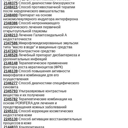
2148375
Способ диагностики близорукости
2348415
Способ противоспаечной терапии
после хирургического вмешательства
2348400
Препарат на основе
низкомолекулярного индуктора интерферона
2348386
Способ непроникающего
хирургического лечения первичной
открытоугольной глаукомы
2248213
Лечение Галактозидальной А
недостаточности
2347586
Микрофлюидизированные эмульсии
типа "масло в воде" и вакцинные средства
2147243
Контрастное средство
2146526
Лечебный препарат дисбактериоза и
урогенитальных инфекций
2146148
Терапевтическое применение
фактора роста кератиноцитов (ФРК)
2146139
Способ повышения активности
макрофагов и комбинации для его
осуществления
2346277
Способ диагностики специфического
синовита
2345793
Ультразвуковые контрастные
вещества и их получение
2345782
Терапевтические комбинации на
основе PORIFERA для лечения и
предотвращения кожных заболеваний
2245131
Способ коррекции косметических
недостатков кожи
2245130
Способ активации восстановительных
процессов в коже
2144833
Хондроитиназа