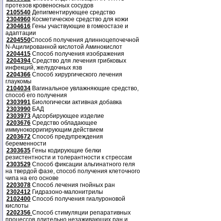
протезов кровеносных сосудов
2105540
Депигментирующее средство
2304960
Косметическое средство для кожи
2304616
Гены участвующие в гомеостазе и
адаптации
2204550
Способ получения длинноцепочечной
N-Ацилированной кислотой Аминокислот
2204415
Способ получения изображения
2204394
Средство для лечения грибковых
инфекций, желудочных язв
2204366
Способ хирургического лечения
глаукомы
2104034
Вагинальное увлажняющие средство,
способ его получения
2303991
Биологически активная добавка
2303990
БАД
2303973
Адсорбирующее изделие
2203676
Средство обладающее
иммунокорригирующим действием
2203672
Способ предупреждения
беременности
2303635
Гены кодирующие белки
резистентности и толерантности к стрессам
2303529
Способ фиксации альгинатного геля
на твердой фазе, способ получения клеточного
чипа на его основе
2203078
Способ лечения гнойных ран
2302412
Гидразоно-малонитрилы
2102400
Способ получения гиалуроновой
кислоты
2202356
Способ стимуляции репаративных
процессов длительно незаживающих ран и