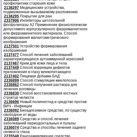
профилактики старения кожи
2138297
Медицинские устройства,
подверженные вызываемому разложению
2138295
Покрытие для ран
2337906
Ингибиторы цитозольной
фосфолипазы А2 Применение физиологически
допустимого корпускулярного ферримагнитного
или ферромагнитного материала. Способ
формирования магнитометрического
изображения
2137501
Устройство формирования
изображения
2137477
Способ лечения заболеваний
характеризующихся аутоиммунной агрессией
2137467
Крем для кожи лица и тела
2137449
Способ коррекции дефектов
преломления в глазу млекопитающего
2137402
Пищевая Добавка БАД
2336899
Способ стимуляции миелопоэза
2336862
Способ получения раствора для
лечения роговицы
2336830
Способ восстановления костных
структур челюсти
2136696
Новый полипептид и средство против
ВИЧ - Инфекции
2336092
Биоадгезивное средство, по существу
свободное от воды
2336089
Средство и способ лечения
заболеваний периодонтальных и пульпы
2336074
Средства и способы лечения заднего
сегмента глаза
2235548
Ранозаживляющее средство