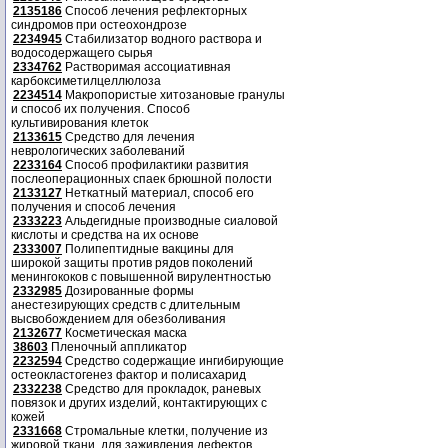
2135186
Способ лечения рефлекторных
синдромов при остеохондрозе
2234945
Стабилизатор водного раствора и
водосодержащего сырья
2334762
Растворимая ассоциативная
карбоксиметилцеллюлоза
2234514
Макропористые хитозановые гранулы
и способ их получения. Способ
культивирования клеток
2133615
Средство для лечения
неврологических заболеваний
2233164
Способ профилактики развития
послеоперационных спаек брюшной полости
2133127
Неткатный материал, способ его
получения и способ лечения
2333223
Альдегидные производные сиаловой
кислоты и средства на их основе
2333007
Полипептидные вакцины для
широкой защиты против рядов поколений
менингококов с повышенной вирулентностью
2332985
Дозированные формы
анестезирующих средств с длительным
высвобождением для обезболивания
2132677
Косметическая маска
38603
Пленочный аппликатор
2232594
Средство содержащие ингибирующие
остеокластогенез фактор и полисахарид
2332238
Средство для прокладок, раневых
повязок и других изделий, контактирующих с
кожей
2331668
Стромальные клетки, получение из
жировой ткани, для заживления дефектов