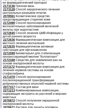
ее фармацевтический препарат
2173136
Грязная мазь
2173128
Способ хирургического лечения
центральных разрывов сечатки
2078561
Косметическое средство
предотвращающее старение кожи
2172490
Способ прогнозирования
воспалительных заболеваний молочной
железы при эндопластике
2272645
Способ лечения ЦМВ-Инфекции у
детей раннего возроста
2272636
Фармацевтическая композиция для
местного лечения воспаления
2272635
Фармацевтически активная
субстанция для офтальмологии
2272599
Биоматерьял для стабилизации
прогрессирующей миопии "Коллаплант"
2172168
Средство для заживления ран на
основе гиалуроновой кислоты
2371172
Фармацевтическая композиция для
лечения нервной системы на основе
стефаглабрина
2171470
Способ прогнозирования
послеоперационной трансформации
доброкачественных опухолей нервной системы
2077317
Состав для ванн
2271213
Комбинированные композиции,
содержащие экстракты из растений и морских
животных
2076872
Способ получения окрашенной
гиалуроновой кислоты
2076671
Раствор для защиты роговицы