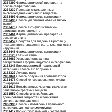
2364399
Фармацевтический препарат на
основе стефаглабрина
2264230
Препарат с замедленным
высвобождением активного вещества
2363497
Фармацевтические композиции
2363496
Способ увеличения объема мягких
тканей
2363473
Способ антифлогистической
активации в эксперементе
2363461
Фармацевтический препарат на
основе сигетина
2363459
Средства для введения в роговицу
глаз для предотвращения офтальмологических
нарушений
2363448
Фармацевтические композиции
2163123
Глазные капли
2162687
Усовершенствованнная
лекарственная форма индуктора интерферана
2162343
Биосовместимый полимерный
материал и способ его получения
2162327
Лечение рака
2067841
Способ получения ароматизатора
2161478
Способ консервированого лечения
гонартроза
2361617
Вольфрамовые частицы в качестве
рентгеноконтрастных веществ
2361552
Способы и устройства для
дренирования жидкостей и понижения
внутриглазного давления
2066996
Способ изготовления пленочного
материала для офтальмохирургии
2361417
Корм с глюкозамином и экстрактом