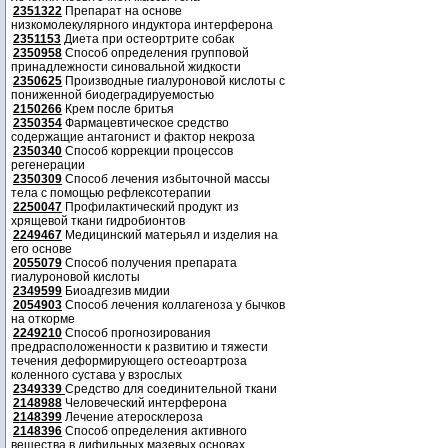
2351322
Препарат на основе
низкомолекулярного индуктора интерферона
2351153
Диета при остеортрите собак
2350958
Способ определения групповой
принадлежности синовальной жидкости
2350625
Производные гиалуроновой кислоты с
пониженной биодеградируемостью
2150266
Крем после бритья
2350354
Фармацевтическое средство
содержащие антагонист и фактор некроза
2350340
Способ коррекции процессов
регенерации
2350309
Способ лечения избыточной массы
тела с помощью рефлексотерапии
2250047
Профилактический продукт из
хрящевой ткани гидробионтов
2249467
Медицинский матерьял и изделия на
его основе
2055079
Способ получения препарата
гиалуроновой кислоты
2349599
Биоадгезив мидии
2054903
Способ лечения коллагеноза у бычков
на откорме
2249210
Способ прогнозирования
предрасположенности к развитию и тяжести
течения деформирующего остеоартроза
коленного сустава у взрослых
2349339
Средство для соединительной ткани
2148988
Человеческий интерферона
2148399
Лечение атеросклероза
2148396
Способ определения активного
вещества в дифильных мазевых основах