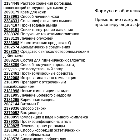
2184448
Раствор хранения роговицы,
включающий гиалуроновую кислоту
Формула изобретени
2090179
Крем для кожи
2183961
Способ лечения кожи
Применение гиалуроно
2284331
Соли алифотических аминов
пролонгирующего эфф
2284187
Производные амида
2089191
Снизить внутрение давление
2283320
Получение гликозаминогликанов
2283129
Лечение опухолей
2283098
Косметические средства с Q
2182574
Ароматические соединения
2088257
Средство с гипохолестеролемическим
действием
2088218
Состав для гигиенических салфеток
2088206
Способ получения препарата,
создающего исскуственный загар
2282462
Противомикробные средства
2182008
Интровагинальная компазиция
2181999
Препарат с отсроченным
высвобождением
2181998
Новые композиции липидов
2181995
Лечение болевого синдрома
2181295
Вирионная вакцина
2087144
Витамин Е
2379336
Способ стирки
2379052
Вакцинация
2180855
Композиция в виде ионного комплекса
2379025
Противоинфекционный гель
2180825
Лечение травм роговицы
2281082
Способ коррекции эстетических и
возрастных проблем кожи
2180576
Биоактивная добавка для