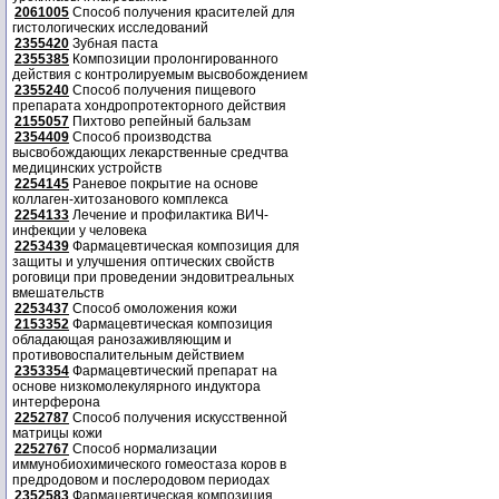
2061005
Способ получения красителей для
гистологических исследований
2355420
Зубная паста
2355385
Композиции пролонгированного
действия с контролируемым высвобождением
2355240
Способ получения пищевого
препарата хондропротекторного действия
2155057
Пихтово репейный бальзам
2354409
Способ производства
высвобождающих лекарственные средчтва
медицинских устройств
2254145
Раневое покрытие на основе
коллаген-хитозанового комплекса
2254133
Лечение и профилактика ВИЧ-
инфекции у человека
2253439
Фармацевтическая композиция для
защиты и улучшения оптических свойств
роговици при проведении эндовитреальных
вмешательств
2253437
Способ омоложения кожи
2153352
Фармацевтическая композиция
обладающая ранозаживляющим и
противовоспалительным действием
2353354
Фармацевтический препарат на
основе низкомолекулярного индуктора
интерферона
2252787
Способ получения искусственной
матрицы кожи
2252767
Способ нормализации
иммунобиохимического гомеостаза коров в
предродовом и послеродовом периодах
2352583
Фармацевтическая композиция