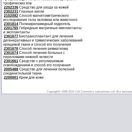
трофических язв
2202336
Средство для ухода за кожей
2302231
Глазные капли
2102082
Способ магнитометрического
исследования тела человека или животного
2301814
Полиакриламидный гидрогель
2201765
Гибридные матричные имплантанты
и эксплантанты
2301677
Биотрансплантант для лечения
дегенеративных и трвматических заболеваний
хрящевой ткани и способ его получения
2301676
Способ лечения ревматизма
2301674
Способ лечения больных с
переломами нижней челюсти
2301661
Средство с регулируемым
освобождением и способ его получения
2005488
Средство для лечения болезней
соединительной ткани
2200001
Крем для кожи
Copyright© 2006-2010 Cell Cosmetics Laboratories Ltd. Все матери