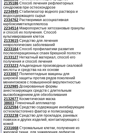
2135186
Способ лечения рефлекторных
синдромов при остеохондрозе
2234945
Стабилизатор водного раствора и
водосодержащего сырья
2334762
Растворимая ассоциативная
карбоксиметилцеллюлоза
2234514
Макропористые хитозановые гранулы
и способ их получения. Способ
культивирования клеток
2133615
Средство для лечения
неврологических заболеваний
2233164
Способ профилактики развития
послеоперационных спаек брюшной полости
2133127
Неткатный материал, способ его
получения и способ лечения
2333223
Альдегидные производные сиаловой
кислоты и средства на их основе
2333007
Полипептидные вакцины для
широкой защиты против рядов поколений
менингококов с повышенной вирулентностью
2332985
Дозированные формы
анестезирующих средств с длительным
высвобождением для обезболивания
2132677
Косметическая маска
38603
Пленочный аппликатор
2232594
Средство содержащие ингибирующие
остеокластогенез фактор и полисахарид
2332238
Средство для прокладок, раневых
повязок и других изделий, контактирующих с
кожей
2331668
Стромальные клетки, получение из
жировой ткани, для заживления дефектов