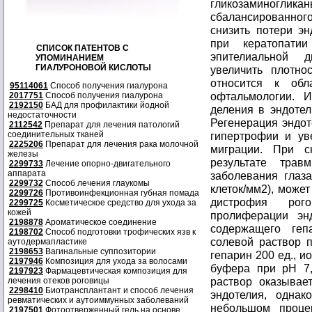
гликозаминогл
сбалансированног
снизить потери э
при кератопати
СПИСОК ПАТЕНТОВ С
эпителиальной 
УПОМИНАНИЕМ
ГИАЛУРОНОВОЙ КИСЛОТЫ
увеличить плотно
относится к об
95114061
Способ получения гиалурона
офтальмологии. И
2017751
Способ получения гиалурона
2192150
БАД для профилактики йодной
деления в эндотел
недостаточности
Регенерация эндоте
2112542
Препарат для лечения патологий
соединительных тканей
гипертрофии и ув
2225206
Препарат для лечения рака молочной
миграции. При с
железы
результате тра
2299733
Лечение опорно-двигательного
аппарата
заболевания глаз
2299732
Способ лечения глаукомы
клеток/мм2), може
2299726
Противоинфекционная губная помада
дистрофия рог
2299725
Косметическое средство для ухода за
кожей
пролиферации эн
2198878
Ароматическое соединение
содержащего ге
2198702
Способ подготовки трофических язв к
солевой раствор 
аутодермапластике
2198653
Вагинальные суппозитории
гепарин 200 ед., и
2197946
Композиция для ухода за волосами
буфера при pH 7,
2197923
Фармацевтическая композиция для
раствор оказывае
лечения отеков роговицы
2298410
Биотрансплантант и способ лечения
эндотелия, однак
ревматических и аутоиммунных заболеваний
небольшом проце
2197501
Фотоотверженный гель на основе