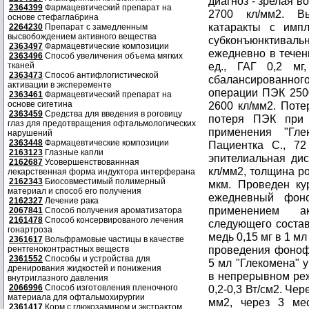
2364399
Фармацевтический препарат на
основе стефаглабрина
2264230
Препарат с замедленным
высвобождением активного вещества
2363497
Фармацевтические композиции
2363496
Способ увеличения объема мягких
тканей
2363473
Способ антифлогистической
активации в эксперементе
2363461
Фармацевтический препарат на
основе сигетина
2363459
Средства для введения в роговицу
глаз для предотвращения офтальмологических
нарушений
2363448
Фармацевтические композиции
2163123
Глазные капли
2162687
Усовершенствованнная
лекарственная форма индуктора интерферана
2162343
Биосовместимый полимерный
материал и способ его получения
2162327
Лечение рака
2067841
Способ получения ароматизатора
2161478
Способ консервированого лечения
гонартроза
2361617
Вольфрамовые частицы в качестве
рентгеноконтрастных веществ
2361552
Способы и устройства для
дренирования жидкостей и понижения
внутриглазного давления
2066996
Способ изготовления пленочного
материала для офтальмохирургии
2361417
Корм с глюкозамином и экстрактом