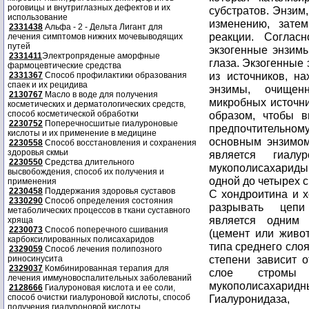
роговицы и внутриглазных дефектов и их
субстратов. Энзим
использование
изменению, затем
2331438
Альфа - 2 - Дельта Лигант для
реакции. Соглас
лечения симптомов нижних мочевыводящих
путей
экзогенные энзимы
2331411
Электропряденые аморфные
глаза. Экзогенные 
фармоцевтические средства
из источников, на
2331367
Способ профилактики образования
спаек и их рецидива
энзимы, очищен
2130767
Масло в воде для получения
микробных источни
косметических и дерматологических средств,
способ косметической обработки
образом, чтобы в
2230752
Поперечносшитые гиалуроновые
предпочтительн
кислоты и их применение в медицине
основным энзимом
2230558
Способ восстановления и сохранения
здоровья скмьи
является гиалу
2230550
Средства длительного
мукополисахариды.
высвобождения, способ их получения и
одной до четырех 
применения
2230458
Поддержания здоровья суставов
C хондроитина и х
2330290
Способ определения состояния
разрывать цепи
метаболических процессов в ткани суставного
является одним 
хряща
2230073
Способ поперечного сшивания
(цемент или живот
карбоксилированных полисахаридов
типа среднего сло
2329059
Способ лечения полипозного
степени зависит 
риносинусита
2329037
Комбинированная терапия для
слое стромы
лечения иммуновоспалительных заболеваний
мукополисахари
2128666
Гиалуроновая кислота и ее соли,
способ очистки гиалуроновой кислоты, способ
Гиалуронидаз
получения гиалуроновой кислоты.