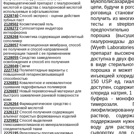
мукополисахаридн
Фармацевтический препарат с гиалуроновой
цепи, будучи в ро
кислотой и средства с гиалуроновой кислотой
используемые в офтальмологии
роговица станови
2328740
Способ экспресс - оценки действия
получить из многи
зубных паст
тесты и strepto
2128502
Косметический гель
2328272
Суппозитории индуктора
предпочтительно
интерферона
порошка (высуш
2328268
Косметика содержащая амфолитный
гиалуронидазы д
сополимер
2128057
Композиционная мембрана, способ
(Wyeth Laboratories
ее получения и способ направленной
препарат высокоч
регенерации тканей с ее применением
2128055
Средство замедленного
доступна в двух ф
освобождения и способ его получения
в виде стерильног
2128049
Свечи
порошка и может 
2227743
Полипептидные варианты с
повышенной гепаринсвязывающей
инъекцией хлорида
способностью
150 USP ед. гиал
2326893
Ковалентное и нековалентное
доступен, содержи
сшивание гидрофильных полимеров
2326697
Новый перевязочный материал для
хлорида натрия, 1
быстрого заживления раневой поверхности
буфера - монофо
кожи
тимерозаля. 
2126264
Фармацевтическое средство с
гиалуроновой кислотой
лиофилизирован
2326137
Способ получения содержащих
раствор, соде
альгинат пористых формованных изделий
2325902
Способ выделения
поддержания нужн
гликозаминогликанов из минерализованной
воду для раство
соединительной ткани
сыворотку для с
2225195
Репелленты против насекомых