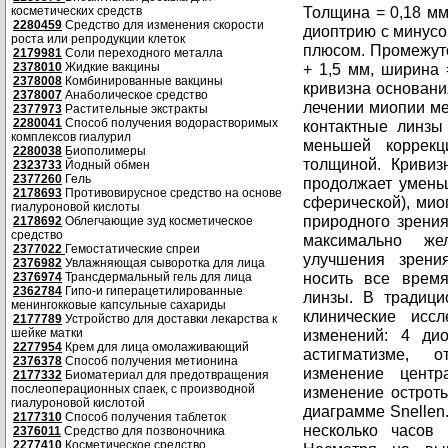
Толщина = 0,18 мм
косметических средств
2280459
Средство для изменения скорости
диоптрию с минусо
роста или репродукции клеток
плюсом. Промежуто
2179981
Соли переходного металла
2378010
Жидкие вакцины
+ 1,5 мм, ширина 
2378008
Комбинированные вакцины
кривизна основания
2378007
Анаболическое средство
лечении миопии ме
2377973
Растительные экстракты
2280041
Способ получения водорастворимых
контактные линзы
комплексов гиалурил
меньшей коррек
2280038
Биополимеры
толщиной. Кривиз
2323733
Йодный обмен
2377260
Гель
продолжает уменьш
2178693
Противовирусное средство на основе
сферической), мио
гиалуроновой кислоты
природного зрения
2178692
Облегчающие зуд косметическое
средство
максимально же
2377022
Гемостатические спреи
улучшения зрения
2376982
Увлажняющая сыворотка для лица
носить все врем
2376974
Трансдермальный гель для лица
2362784
Гипо-и гиперацетилированные
линзы. В традици
менингокковые капсульные сахариды
клинические исс
2177789
Устройство для доставки лекарства к
шейке матки
изменений: 4 ди
2277954
Крем для лица омолаживающий
астигматизме, 
2376378
Способ получения метионина
изменение цент
2177332
Биоматериал для предотвращения
послеоперационных спаек, с производной
изменение остроты
гиалуроновой кислотой
диаграмме Snellen
2177310
Способ получения таблеток
несколько часов 
2376011
Средство для позвоночника
2277410
Косметическое средство