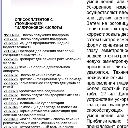
уменьшения или у
Ускоренное изм
осуществляют введ
или других агент
СПИСОК ПАТЕНТОВ С
Затем на роговиц
УПОМИНАНИЕМ
ГИАЛУРОНОВОЙ КИСЛОТЫ
серию линз, котор
корректировать де
95114061
Способ получения гиалурона
затем быстро изме
2017751
Способ получения гиалурона
2192150
БАД для профилактики йодной
форму кривизны ко
недостаточности
глазу эмметропно
2112542
Препарат для лечения патологий
соединительных тканей
выделяются из рог
2225206
Препарат для лечения рака молочной
новую эмметропну
железы
произошло, линза
2299733
Лечение опорно-двигательного
аппарата
удаляется. Техни
2299732
Способ лечения глаукомы
нехирургически
2299726
Противоинфекционная губная помада
преломления глаза
2299725
Косметическое средство для ухода за
кожей
более короткий пр
2198878
Ароматическое соединение
табл., 27 ил. Да
2198702
Способ подготовки трофических язв к
устройствам ускор
аутодермапластике
2198653
Вагинальные суппозитории
глаза, включающим
2197946
Композиция для ухода за волосами
способствующих
2197923
Фармацевтическая композиция для
уменьшения или у
лечения отеков роговицы
2298410
Биотрансплантант и способ лечения
Приблизительно
ревматических и аутоиммунных заболеваний
принадлежит рого
2197501
Фотоотверженный гель на основе