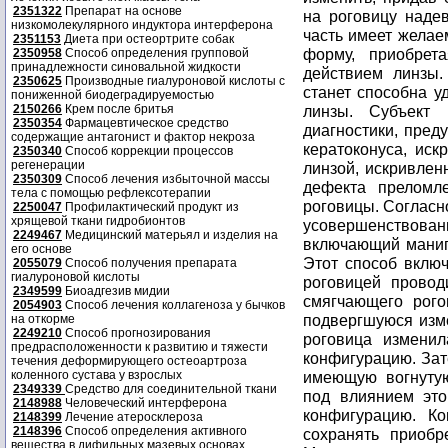
2351322
Препарат на основе
на роговицу надев
низкомолекулярного индуктора интерферона
часть имеет желае
2351153
Диета при остеортрите собак
форму, приобрет
2350958
Способ определения групповой
принадлежности синовальной жидкости
действием линзы.
2350625
Производные гиалуроновой кислоты с
станет способна 
пониженной биодеградируемостью
2150266
Крем после бритья
линзы. Субъект
2350354
Фармацевтическое средство
диагностики, пред
содержащие антагонист и фактор некроза
кератоконуса, иск
2350340
Способ коррекции процессов
регенерации
линзой, искривле
2350309
Способ лечения избыточной массы
дефекта преломле
тела с помощью рефлексотерапии
роговицы. Согласн
2250047
Профилактический продукт из
хрящевой ткани гидробионтов
усовершенствов
2249467
Медицинский матерьял и изделия на
включающий манип
его основе
Этот способ включ
2055079
Способ получения препарата
гиалуроновой кислоты
роговицей провод
2349599
Биоадгезив мидии
смягчающего рого
2054903
Способ лечения коллагеноза у бычков
подвергшуюся изме
на откорме
2249210
Способ прогнозирования
роговица измени
предрасположенности к развитию и тяжести
конфигурацию. Зат
течения деформирующего остеоартроза
коленного сустава у взрослых
имеющую вогнутую
2349339
Средство для соединительной ткани
под влиянием это
2148988
Человеческий интерферона
конфигурацию. Ко
2148399
Лечение атеросклероза
2148396
Способ определения активного
сохранять приобр
вещества в дифильных мазевых основах