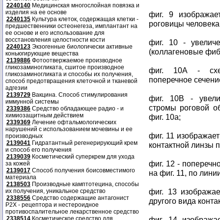
2240140
Медицинская многослойная повязка и
изделия на ее основе
фиг. 9 изображае
2240135
Культура клеток, содержащая клетки -
роговицы человека
предшественники остеонегеза, имплантант на
ее основе и его использование для
восстановления целостности кости
фиг. 10 - увелич
2240123
Экзогенные биологически активные
(коллагеновые фиб
коньюгирующие вещества
2139886
Фотоотвержаемое производное
гликозаминогликата, сшитое производное
фиг. 10A - схе
гликозаминогликата и способы их получения,
поперечное сечени
способ предотвращения клеточной и тканевой
адгезии
2139729
Вакцина. Способ стимулирования
фиг. 10B - увел
иммунной системы
стромы роговой об
2339386
Средство обладающее радио - и
химиозащитным действием
фиг. 10a;
2339369
Лечение офтальмологических
нарушений с использованием мочевины и ее
фиг. 11 изображае
производных
2139041
Гидратантный регенерирующий крем
контактной линзы 
и способ его получения
2139039
Косметический суперкрем для ухода
фиг. 12 - попереч
за кожей
2139017
Способ получения боисовместимого
на фиг. 11, по лини
материала
2138503
Производные камптотецина, способы
фиг. 13 изобража
их получения, уникальное средство
2338556
Средство содержащие антагонист
другого вида конта
Р2Х - рецептора и нестероидное
противоспалительное лекарственное средство
2338514
Косметическое средство для
фиг. 14 изобража