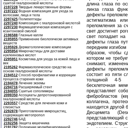
сшитой гиалуроновой кислоты
длина глаза по о
2197228
Твердые лекарственные формы
линза глаза функ
2197222
Водная компазиция для ухода за
дефекты преломле
волосами, лица и тела
2297425
Полипептиды
астигматизма ил
2297240
Композиция с гиалуроновой кислотой
преломления за сч
2297230
Фармацевтическая компазиция с
свет достигнет ро
ксантоновой смолой
2196588
Глазные капли
свет попадает на 
2195955
Применение биологически активных
дефекты глаза пу
веществ
передним изгибом 
2195926
Дерматологические композиции
2295954
Микрочастицы для доставки
образом, чтобы с
нуклеиновых кислот
котором не требуе
2295951
Косметика для ухода за кожей лица и
снимают, измене
век
2195262
Фармакологическое средство на
дефекты преломл
основе гиалуроновой кислоты
состоит из пяти с
2194512
Способ профилактики и коррекции
процесса старения кожи
толщиной 4-5 к
2194478
Лечение экземы
бесклеточная ме
2294716
Расширяемый стент
представляет собо
2194055
Сшитые сополимеры
2099350
Ассоциаты депротонированной
фибробластов (ке
гиалуроновой кислоты
коллагена, проте
2293557
Средство для лечения кожи и
находится другой 
слизистых
2292878
Приготовление микроцастиц,
Десцемета (Des
содержащих метопропол
представляющий со
2292746
БАД
эндотелием. Стру
2192256
Защита кишечника
2191782
Получение модифицированной