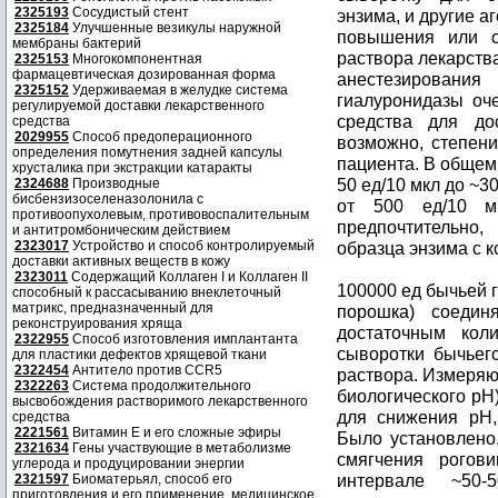
2325193
Сосудистый стент
энзима, и другие а
2325184
Улучшенные везикулы наружной
повышения или с
мембраны бактерий
раствора лекарств
2325153
Многокомпонентная
фармацевтическая дозированная форма
анестезирования
2325152
Удерживаемая в желудке система
гиалуронидазы оч
регулируемой доставки лекарственного
средства для до
средства
2029955
Способ предоперационного
возможно, степен
определения помутнения задней капсулы
пациента. В общем
хрусталика при экстракции катаракты
50 ед/10 мкл до ~3
2324688
Производные
бисбензизоселеназолонила с
от 500 ед/10 м
противоопухолевым, противовоспалительным
предпочтительно,
и антитромбоническим действием
2323017
Устройство и способ контролируемый
образца энзима с 
доставки активных веществ в кожу
2323011
Содержащий Коллаген I и Коллаген II
100000 ед бычьей гиалуронидазы (в виде лиофилизированного порошка) соединяют с 1 мл дистилированной воды и достаточным количеством NaCl, двухосновного NaPO2 и сыворотки бычьего альбумина с получением изотонического раствора. Измеряют pH и поддерживают его равным 5-7 (около биологического pH). HCl (0,5 моль) по каплям можно добавить для снижения pH, а для повышения pH добавляют NaOH. Было установлено, что подходящая доза гиалуронидазы для смягчения роговицы глаза млекопитающего находится в интервале ~50-5000 ед энзима на мг субстрата-мукополисахарида роговицы. В частности было найдено, что безопасными и эффективными являются дозы 100-1500 ед/мг субстрата. При низких дозах можно практиковать множественное применение, в то время как единичное применение эффективно при более высокой дозе энзима. В соответствии с настоящим изобретением для смягчения роговицы могут быть использованы другие энзимы, которые действуют на протеогликановые структурные компоненты роговицы. Например, вместо гиалуронидазы или в добавление к ней могут быть использованы такие энзимы, как хондроитиназа ABC, хондроитиназа AC, кератаназа и стромелизин. Эти энзимы действуют на различные протеогликановые компоненты роговицы, как показано в нижеследующей таблицу 1. Предпочтительно для смягчения роговицы пациента использовать комбинацию энзимов. Полагают, что разрыв различных структурных компонентов роговицы в одно и то же время вызывает более быстрое смягчение роговицы. Примером препарата для деструкции протеогликанов является Dispase TM, производимая Boehringer Mannheimm Biochemicals (Indianapolis, Indiana), которая состоит из неспецифической нейтральной протеазы из Bacillius polymyxa. Энзимы, разрушающие коллагеновые компоненты роговицы, можно также использовать в методах смягчения роговицы по данному изобретению. Как показано в таблице 2, матрикс металлпротеиназы 1 и матрикс металлпротеиназы 2 разрушают различные типы коллагена. Такие энзимы можно использовать индивидуально или в смеси с энзимами, расщепляющими протеогликановые компоненты роговицы. Конечно, другие смягчающие роговицу агенты также можно использовать в сочетании с энзимами, действующими на протеогликановые или коллагеновые компоненты роговицы. Другие энзимы или рецептуры могут также обеспечить приемлемые результаты, что хорошо известно специалисту в данной области. B. Эндогеннные энзимы, используемые в энзим-ортокератологии cогласно другому варианту изобретения для смягчения роговицы применяют вместо экзогенных энзимов эндогенные, то есть энзимы, которые уже присутствуют в глазах субъекта. Эндогенные энзимы, способные разрушать структурные компоненты роговицы, обычно находятся в глазах млекопитающих в пассивном состоянии. Для того, чтобы использовать такие энзимы, их, следовательно, прежде всего, нужно активировать. Механизм активации эндогенного энзима, конечно, будет меняться от энзима к энзиму. Эндогенные энзимы, являющиеся металлопротеиназами, например, могут быть активированы 
способный к рассасыванию внеклеточный
матрикс, предназначенный для
реконструирования хряща
2322955
Способ изготовления имплантанта
для пластики дефектов хрящевой ткани
2322454
Антитело против CCR5
2322263
Система продолжительного
высвобождения растворимого лекарственного
средства
2221561
Витамин Е и его сложные эфиры
2321634
Гены участвующие в метаболизме
углерода и продуцировании энергии
2321597
Биоматерьял, способ его
приготовления и его применение, медицинское