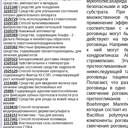
средство, имплантант и вкладыш
2121340
Средство для похудения
2220737
Средство для улучшения состояния
опорно-двигательного аппарата
2220729
Гель используемый в стоматологии
2320720
Способ культивирования
фибропластов для заместительной терапии
2320378
Накожный аппликатор
2320369
Средства, содержащие Альфа - 2 -
Дельта Лиганды и ингибиторы обратного
захвата серотонина/норадреналина
2320362
Местные фармацевтические
средства, содержащие проантоцианидины, для
лечения дерматитов
2320322
Биоадгезивная доставка лекарств
2320318
Чувствительное к температуре
изменяющие состояние средство гидрогеля
2025120
Способ получения препарата,
содержащего Фактор /G-CSF/, стимулирующий
рост колоний гранулоцитов
2319490
Средство для введения железа при
лечении синдрома беспокойных ног
25995
Содержащее адгезив приспособление
для фиксации зубных протезов в полости рта
2218907
Средство для ухода за кожей лица и
веками
2318830
Способ получения
модифицированного дерматансульфата
2118153
Косметика - туш для ресниц
2217441
Способ получения полимера
2317296
Изетионатная соль селективного
ингибитора CDK4