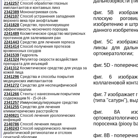
дальнозоркости (ги
2142257
Способ обработки глазных
имплантантов и контакных линз
фиг. 5B изобра
2342389
Мононатриевая соль
2342107
Способ устранения западения
плоскую рогови
верхнего века при анофтальме
изобретению и штр
2141828
Средство, пролонгирующее
эффективность чесночного порошка
данного изобретен
2241489
Косметическое средство матриксных
протеинов для залечивания ран
фиг. 5C изобража
2241443
Средство для лечения герпеса
2241414
Способ получения протезов
линзы для дально
кровеносных сосудов
ортокератологии;
2341539
Гидрогель
2141324
Регулятор скорости воздействия
препарата для инъекций
фиг. 5D - поперечн
2141312
Косметическое средство для ухода за
кожей лица
фиг. 6 изображ
2341296
Средства и способы покрытия
медицинских имплантантов
коллагеновой конт
2341272
Средство для неспецифической
иммунотерапии
фиг. 7 изображает 
2341266
Стенты с нанесенным покрытием
содержащим N - (5-(4-(4-
(типа "сатурн"), в
2341257
Иммуномодулирующее средство
2341255
Средство для лечения
климактерических расстройств
фиг. 8A изоб
2240821
Способ лечения урологических
ортокератологич
инфекций
поросенка (piooy ba
2140786
Способ лечения лишая
2140243
Способ хирургического лечения
диабетической ретинопатии и отслоек
фиг. 8B - поперечн
сечатной оболочки