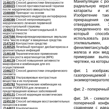
Манипуляции с ро
2148375
Способ диагностики близорукости
радиальную кера
2348415
Способ противоспаечной терапии
после хирургического вмешательства
катаракты и и
2348400
Препарат на основе
Изобретение та
низкомолекулярного индуктора интерферона
прекращения с
2348386
Способ непроникающего
хирургического лечения первичной
отвердевания.
открытоугольной глаукомы
определенного ко
2248213
Лечение Галактозидальной А
который способ
недостаточности
2347586
Микрофлюидизированные эмульсии
использовать ра
типа "масло в воде" и вакцинные средства
этилмальимин, 
2147243
Контрастное средство
2146526
Лечебный препарат дисбактериоза и
фенилметансульфон
урогенитальных инфекций
железа и ион мед
2146148
Терапевтическое применение
примерами выпо
фактора роста кератиноцитов (ФРК)
2146139
Способ повышения активности
чертежи, на которы
макрофагов и комбинации для его
осуществления
фиг. 1 изображ
2346277
Способ диагностики специфического
синовита
газопроницаемой 
2345793
Ультразвуковые контрастные
энзимортокератоло
вещества и их получение
2345782
Терапевтические комбинации на
основе PORIFERA для лечения и
фиг. 2 - поперечный
предотвращения кожных заболеваний
2245131
Способ коррекции косметических
фиг. 3A - схемат
недостатков кожи
2245130
Способ активации восстановительных
поперечной конф
процессов в коже
сравнении с идеа
2144833
Хондроитиназа