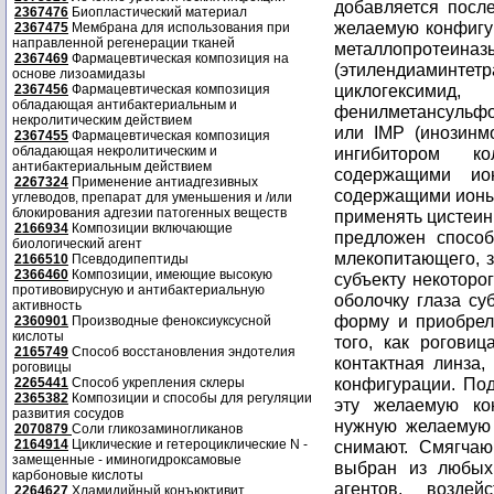
добавляется после
2367476
Биопластический материал
желаемую конфигу
2367475
Мембрана для использования при
направленной регенерации тканей
металлопро
2367469
Фармацевтическая композиция на
(этилендиаминте
основе лизоамидазы
циклогекс
2367456
Фармацевтическая композиция
обладающая антибактериальным и
фенилметансульфон
некролитическим действием
или IMP (инозинм
2367455
Фармацевтическая композиция
обладающая некролитическим и
ингибитором ко
антибактериальным действием
содержащими ио
2267324
Применение антиадгезивных
содержащими ионы 
углеводов, препарат для уменьшения и /или
блокирования адгезии патогенных веществ
применять цистеин
2166934
Композиции включающие
предложен способ
биологический агент
млекопитающего, 
2166510
Псевдодипептиды
2366460
Композиции, имеющие высокую
субъекту некоторо
противовирусную и антибактериальную
оболочку глаза су
активность
форму и приобрел
2360901
Производные феноксиуксусной
кислоты
того, как роговиц
2165749
Способ восстановления эндотелия
контактная линза
роговицы
конфигурации. По
2265441
Способ укрепления склеры
2365382
Композиции и способы для регуляции
эту желаемую ко
развития сосудов
нужную желаемую
2070879
Соли гликозаминогликанов
2164914
Циклические и гетероциклические N -
снимают. Смягчаю
замещенные - иминогидроксамовые
выбран из любых 
карбоновые кислоты
агентов, возде
2264627
Хламидийный конъюктивит