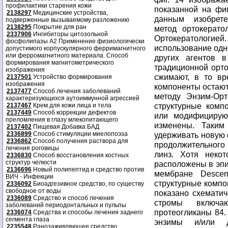
профилактики старения кожи
показанной на фиг
2138297
Медицинские устройства,
данным изобрет
подверженные вызываемому разложению
2138295
Покрытие для ран
метод ортокерато
2337906
Ингибиторы цитозольной
Ортокератологи
фосфолипазы А2 Применение физиологически
использование одн
допустимого корпускулярного ферримагнитного
или ферромагнитного материала. Способ
других агентов 
формирования магнитометрического
традиционной орто
изображения
сжимают, в то вр
2137501
Устройство формирования
изображения
компоненты остают
2137477
Способ лечения заболеваний
методу Энзим-Орт
характеризующихся аутоиммунной агрессией
структурные комп
2137467
Крем для кожи лица и тела
2137449
Способ коррекции дефектов
или модифицирую
преломления в глазу млекопитающего
изменены. Таким
2137402
Пищевая Добавка БАД
2336899
Способ стимуляции миелопоэза
удерживать новую 
2336862
Способ получения раствора для
продолжительного
лечения роговицы
линз. Хотя неко
2336830
Способ восстановления костных
структур челюсти
расположены в эпи
2136696
Новый полипептид и средство против
мембране Desce
ВИЧ - Инфекции
структурные компо
2336092
Биоадгезивное средство, по существу
свободное от воды
показано схематич
2336089
Средство и способ лечения
стромы включ
заболеваний периодонтальных и пульпы
протеогликаны 84.
2336074
Средства и способы лечения заднего
сегмента глаза
энзимы и/или д
2235548
Ранозаживляющее средство