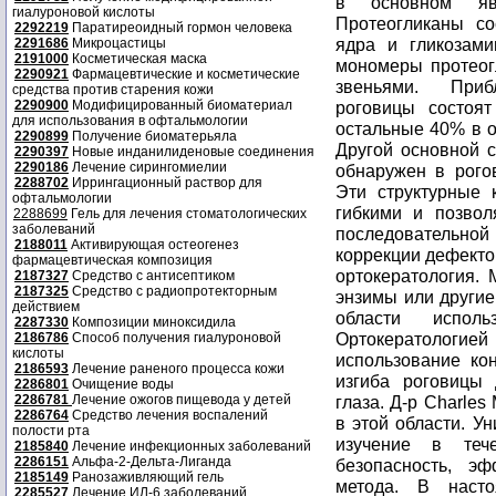
в основном явл
гиалуроновой кислоты
Протеогликаны со
2292219
Паратиреоидный гормон человека
ядра и гликозами
2291686
Микроцастицы
2191000
Косметическая маска
мономеры протеог
2290921
Фармацевтические и косметические
звеньями. Приб
средства против старения кожи
2290900
Модифицированный биоматериал
роговицы состоят
для использования в офтальмологии
остальные 40% в о
2290899
Получение биоматерьяла
Другой основной с
2290397
Новые инданилиденовые соединения
2290186
Лечение сирингомиелии
обнаружен в рого
2288702
Иррингационный раствор для
Эти структурные 
офтальмологии
гибкими и позво
2288699
Гель для лечения стоматологических
заболеваний
последовательно
2188011
Активирующая остеогенез
коррекции дефекто
фармацевтическая композиция
ортокератология. 
2187327
Средство с антисептиком
2187325
Средство с радиопротекторным
энзимы или другие
действием
области исполь
2287330
Композиции миноксидила
Ортокератологи
2186786
Способ получения гиалуроновой
кислоты
использование ко
2186593
Лечение раненого процесса кожи
изгиба роговицы
2286801
Очищение воды
2286781
Лечение ожогов пищевода у детей
глаза. Д-р Charles
2286764
Средство лечения воспалений
в этой области. У
полости рта
изучение в теч
2185840
Лечение инфекционных заболеваний
2286151
Альфа-2-Дельта-Лиганда
безопасность, эф
2185149
Ранозаживляющий гель
метода. В насто
2285527
Лечение ИЛ-6 заболеваний