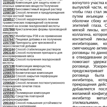
вогнутого участка
2159105
Композиция для защиты кожи от
опасных химических веществ Получение
выпуклой части, к
2158593
Биосовместимый водный раствор
чтобы глаз стал э
2358728
Способ лечения и предупреждения
путем инъекции 
потери костной ткани
2258517
Способ хирургического лечения
оболочки сбоку и
травмотических повреждений селезенки
эпителий глаза. 
пленкой на основе гиалуроновой кислоты
2357968
Кристалические формы производной
мягкой линзы, ко
имидазола
коллагена, которо
2357957
Ингибиторы P38 и их применение
контактной лин
2157647
Пищевая добавка и ее получение
2357758
Препараты для чрескожной и
ингибиторами, 
чересслизистой добавки
смягчающую активн
2063244
Способ стабилизации растворов
роговицы по данно
2063140
Способ получения препарата для
консервирования мяса
в отвердевании ро
2157381
Способ получения гиалуроновой
помогают удержа
кислоты
роговице. Ускоре
2257198
Композиции микроцастиц
2356909
Белковый комплекс
предусматривает
2356570
Косметическая композиция
роговица была 
2256434
Способ закрытия перфорации
ингибитора, ко
барабанной перепонки
2356520
Способ лечения постконтузионного
прекращения дейст
повреждения сечатки глаза
добавляется пос
2156133
Г
ель
2255945
Полимерная композиция
желаемой конфигур
2355761
Средства повторной
ингибитор мета
дифференцировки
этилмальимин, 
2061043
Способ повышения устойчивости
урокиназы к нагреванию