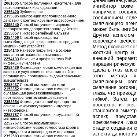
фенилметансульфо
2061005
Способ получения красителей для
ингибитор может
гистологических исследований
например, соедине
2355420
Зубная паста
2355385
Композиции пролонгированного
соединением, соде
действия с контролируемым высвобождением
смягчающего агент
2355240
Способ получения пищевого
может быть ингиби
препарата хондропротекторного действия
2155057
Пихтово репейный бальзам
Другим аспектом 
2354409
Способ производства
коррекции дефек
высвобождающих лекарственные средчтва
Метод включает со
медицинских устройств
2254145
Раневое покрытие на основе
жесткий центр и 
коллаген-хитозанового комплекса
внешний периметр
2254133
Лечение и профилактика ВИЧ-
инфекции у человека
парацентрическую
2253439
Фармацевтическая композиция для
сделать глаз мле
защиты и улучшения оптических свойств
этого метода я
роговици при проведении эндовитреальных
вмешательств
смягчающим рого
2253437
Способ омоложения кожи
смягчения роговиц
2153352
Фармацевтическая композиция
глаза, что привод
обладающая ранозаживляющим и
противовоспалительным действием
гибкой. Затем, 
2353354
Фармацевтический препарат на
поверхности же
основе низкомолекулярного индуктора
становится эмметр
интерферона
2252787
Способ получения искусственной
аспект, предст
матрицы кожи
преломления глаз
2252767
Способ нормализации
стадию создания к
иммунобиохимического гомеостаза коров в
предродовом и послеродовом периодах
аспекта данного и
2352583
Фармацевтическая композиция