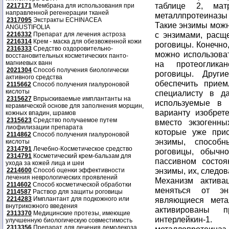
2217171
Мембрана для использования при
направленной регенерации тканей
2317095
Экстракты ECHINACEA
ANGUSTIFOLIA
2216332
Препарат для лечения астроза
2216314
Крем - маска для обезвоженной кожи
2316333
Средство оздоровительно-
восстановительных косметических панто-
магниевых ванн
2021304
Способ получения биологически
активного средства
2115662
Способ получения гиалуроновой
кислоты
2315627
Впрыскиваемые имплантанты на
керамической основе для заполнения морщин,
кожных впадин, шрамов
2315623
Средство получаемое путем
лиофилизации препарата
2114862
Способ получения гиалуроновой
кислоты
2314791
Лечебно-Косметическое средство
2314791
Косметический крем-бальзам для
ухода за кожей лица и шеи
2214600
Способ оценки эффективности
лечения неврологических проявлений
2114602
Способ косметической обработки
2114587
Раствор для защиты роговицы
2214283
Имплантант для подкожного или
внутрикожного введения
2313370
Медицинские протезы, имеющие
улучшенную биологическую совместимость
2313356
Препарат для лечения демодекоза