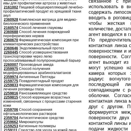
связанное с при
ивы для профилактики артроза у животных
использовать в в
2161002
Пищевой общеукрепляющий лечебно-
профилактический продукт из хрящевой ткани
содержать липосо
акул
вводить в роговиц
2360928
Комплексная матрица для медико-
чтобы жесткая 
биологического применения
2160574
Способ лечения глаукомы
количестве, доста
2360688
Способ лечения повреждений
агент вводился в 
переферических нервов
По предпочтител
2360670
Фармацевтическая композиция при
климактерических расстройствах
контактная линза 
2360646
Эндолюминальный протез
поверхностями и и
2260445
Способ усовершенствования
поверхности. Сог
транспортировки через легко
прспосабливаемый полупроницаемый барьер
агент выходит из
2260007
Производные амида
могут успешно на
2359975
Способ получения
камера которых 
модифицированных арабиногалактанов
2359974
Антигенные Пептиды
радиус вогнутог
2159775
Псевдопептидный продукт
последующей ли
2259833
Фармацевтическая композиция для
лечения роговицы глаза
совпадающим с р
2259816
Ранозаживляющее средство
оболочки. Соглас
2259815
Способ коррекции возрастных
контактная линза 
изменений, связанных с процессами старения
кожи
друг с другом. 
2359706
Способ сохранения
формируется меж
офтальмологических растворов
поверхности двух
2359704
Антисептическое средство
2359662
Микрокапсулы
контактной линзы 
2159253
Катионные полимеры
подачи жидкости 
2159111
Средство для ухода за кожей лица