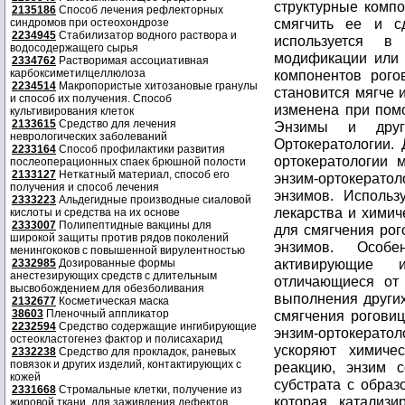
структурные компо
2135186
Способ лечения рефлекторных
смягчить ее и сд
синдромов при остеохондрозе
2234945
Стабилизатор водного раствора и
используется в
водосодержащего сырья
модификации или 
2334762
Растворимая ассоциативная
карбоксиметилцеллюлоза
компонентов рого
2234514
Макропористые хитозановые гранулы
становится мягче 
и способ их получения. Способ
изменена при помо
культивирования клеток
2133615
Средство для лечения
Энзимы и друг
неврологических заболеваний
Ортокератологии. 
2233164
Способ профилактики развития
ортокератологии 
послеоперационных спаек брюшной полости
2133127
Неткатный материал, способ его
энзим-ортокерато
получения и способ лечения
энзимов. Использ
2333223
Альдегидные производные сиаловой
лекарства и химич
кислоты и средства на их основе
2333007
Полипептидные вакцины для
для смягчения рог
широкой защиты против рядов поколений
энзимов. Особе
менингококов с повышенной вирулентностью
активирующие 
2332985
Дозированные формы
анестезирующих средств с длительным
отличающиеся от 
высвобождением для обезболивания
выполнения других
2132677
Косметическая маска
38603
Пленочный аппликатор
смягчения роговиц
2232594
Средство содержащие ингибирующие
энзим-ортокератол
остеокластогенез фактор и полисахарид
ускоряют химичес
2332238
Средство для прокладок, раневых
повязок и других изделий, контактирующих с
реакцию, энзим 
кожей
субстрата с образ
2331668
Стромальные клетки, получение из
которая катализи
жировой ткани, для заживления дефектов