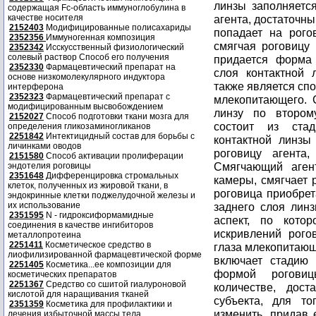
линзы заполняетс
содержащая Fc-область иммуноглобулина в
качестве носителя
агента, достаточны
2152403
Модифицированные полисахариды
попадает на рого
2352356
Иммуногенная композиция
смягчая роговицу 
2352342
Исскусственный физиологический
солевый раствор Способ его получения
придается форма 
2352330
Фармацевтический препарат на
слоя контактной 
основе низкомолекулярного индуктора
также является сп
интерферона
2352323
Фармацевтический препарат с
млекопитающего. С
модифицированным высвобождением
линзу по втором
2152027
Способ подготовки ткани мозга для
состоит из ста
определения гликозаминогликанов
2251842
Интектицидный состав для борьбы с
контактной линзы
личинками оводов
роговицу агента
2151580
Способ активации пролиферации
Смягчающий аген
эндотелия роговицы
2351648
Дифференцировка стромальных
камеры, смягчает 
клеток, полученных из жировой ткани, в
роговица приобрет
эндокринные клетки поджелудочной железы и
их использование
заднего слоя лин
2351595
N - гидроксиформамидные
аспект, по кото
соединения в качестве ингибиторов
искривлений рого
металлопротеина
2251411
Косметическое средство в
глаза млекопитающ
лиофилизированной фармацевтической форме
включает стадию 
2251405
Косметика...ее композиции для
формой рогови
косметических препаратов
2251367
Средство со сшитой гиалуроновой
количестве, дос
кислотой для наращивания тканей
субъекта, для т
2351359
Косметика для профилактики и
изменить, придав
лечения избыточной массы тела