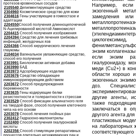
протезов кровеносных сосудов
2105540
Депигментирующее средство
2304960
Косметическое средство для кожи
2304616
Гены участвующие в гомеостазе и
адаптации
2204550
Способ получения длинноцепочечной
N-Ацилированной кислотой Аминокислот
2204415
Способ получения изображения
2204394
Средство для лечения грибковых
инфекций, желудочных язв
2204366
Способ хирургического лечения
глаукомы
2104034
Вагинальное увлажняющие средство,
способ его получения
2303991
Биологически активная добавка
2303990
БАД
2303973
Адсорбирующее изделие
2203676
Средство обладающее
иммунокорригирующим действием
2203672
Способ предупреждения
беременности
2303635
Гены кодирующие белки
резистентности и толерантности к стрессам
2303529
Способ фиксации альгинатного геля
на твердой фазе, способ получения клеточного
чипа на его основе
2203078
Способ лечения гнойных ран
2302412
Гидразоно-малонитрилы
2102400
Способ получения гиалуроновой
кислоты
2202356
Способ стимуляции репаративных
процессов длительно незаживающих ран и