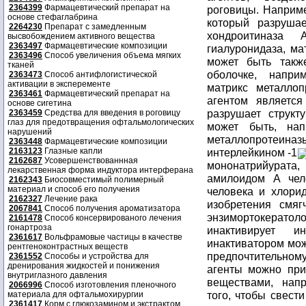
2364399
Фармацевтический препарат на
роговицы. Наприме
основе стефаглабрина
который разрушае
2264230
Препарат с замедленным
хондроитиназа 
высвобождением активного вещества
2363497
Фармацевтические композиции
гиалуронидаза, ма
2363496
Способ увеличения объема мягких
может быть такж
тканей
оболочке, напри
2363473
Способ антифлогистической
активации в эксперементе
матрикс металлоп
2363461
Фармацевтический препарат на
агентом является
основе сигетина
разрушает структ
2363459
Средства для введения в роговицу
глаз для предотвращения офтальмологических
может быть, нап
нарушений
металлопротеи
2363448
Фармацевтические композиции
2163123
Глазные капли
интерлейкином -1
2162687
Усовершенствованнная
мононатрийурат
лекарственная форма индуктора интерферана
амилоидом A чел
2162343
Биосовместимый полимерный
материал и способ его получения
человека и хлори
2162327
Лечение рака
изобретения смяг
2067841
Способ получения ароматизатора
энзимортокератол
2161478
Способ консервированого лечения
гонартроза
инактивирует и
2361617
Вольфрамовые частицы в качестве
инактиватором мож
рентгеноконтрастных веществ
предпочтительно
2361552
Способы и устройства для
дренирования жидкостей и понижения
агенты можно при
внутриглазного давления
веществами, нап
2066996
Способ изготовления пленочного
того, чтобы свест
материала для офтальмохирургии
2361417
Корм с глюкозамином и экстрактом