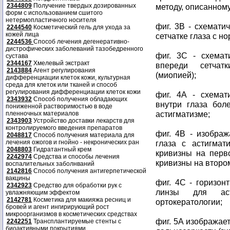
2344809
Получение твердых дозированных
методу, описанном
форм с использованием сшитого
нетермопластичного носителя
фиг. 3B - схемати
2244540
Косметический гель для ухода за
кожей лица
сетчатке глаза с н
2244536
Способ лечения дегенеративно-
дистрофических заболеваний тазобедренного
фиг. 3C - схемат
сустава
2344167
Хмелевый экстракт
впереди сетчат
2143884
Агент регулирования
(миопией);
дифференциации клеток кожи, культурная
среда для клеток или тканей и способ
регулирования дифференциации клеток кожи
фиг. 4A - схемат
2343932
Способ получения обладающих
внутри глаза бол
пониженной растворимостью в воде
астигматизме;
пленночных материалов
2343903
Устройство доставки лекарств для
контролируемого введения препаратов
фиг. 4B - изображ
2048817
Способ получения материала для
лечения ожогов и гнойно - некронических ран
глаза с астигма
2048803
Гидратантный крем
кривизны на перв
2242974
Средства и способы лечения
кривизны на второ
воспалительных заболнваний
2142816
Способ получения антигерпетической
вакцины
фиг. 4C - горизон
2342923
Средство для обработки рук с
линзы для аст
увлажняющим эффектом
2142781
Косметика для макияжа ресниц и
ортокератологии;
бровей и агент ингирирующий рост
микроорганизмов в косметических средствах
фиг. 5A изображает
2242251
Трансплантируемые стенты с
биоактивными покрытиями