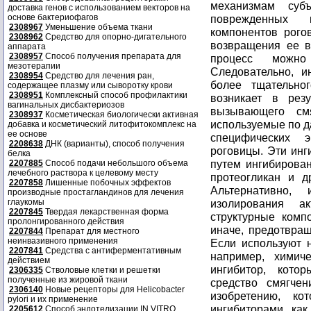
доставка генов с использованием векторов на
основе бактериофагов
2308967
Уменьшение объема ткани
2308962
Средство для опорно-дигательного
аппарата
2308957
Способ получения препарата для
мезотерапии
2308954
Средство для лечения ран,
содержащее плазму или сыворотку крови
2308951
Комплексный способ профилактики
вагинальных дисбактериозов
2308937
Косметическая биологически активная
добавка и косметический литофитокомплекс на
ее основе
2208638
ДНК (варианты), способ получения
белка
2207885
Способ подачи небольшого объема
лечебного раствора к целевому месту
2207858
Лишенные побочных эффектов
производные простагландинов для лечения
глаукомы
2207845
Твердая лекарственная форма
пролонгированного действия
2207844
Препарат для местного
неинвазивного применения
2207841
Средства с антиферментативным
действием
2306335
Стволовые клетки и решетки
полученные из жировой ткани
2306140
Новые рецепторы для Helicobacter
pylori и их применение
2205612
Способ эндотелизации IN VITRO