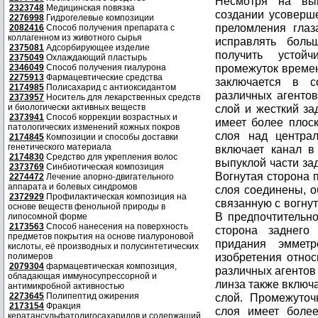
Несмотря на выш
2323748
Медицинская повязка
создании усоверш
2276998
Гидрогелевые композиции
преломления глаз
2082416
Способ получения препарата с
коллагенном из животного сырья
исправлять боль
2375081
Адсорбирующее изделие
получить устой
2375049
Охлаждающий пластырь
промежуток времен
2346049
Способ получения гиалурона
2275913
Фармацевтические средства
заключается в с
2174985
Полисахарид с антиоксидантом
различных агентов
2373957
Носитель для лекарственных средств
и биологически активных веществ
слой и жесткий за
2373941
Способ коррекции возрастных и
имеет более плоск
патологических изменений кожных покров
слоя над централ
2174845
Композиции и способы доставки
генетического материала
включает канал в
2174830
Средство для укрепления волос
выпуклой части зад
2373769
Синбиотическая композиция
Вогнутая сторона 
2274472
Лечение апорно-двигательного
аппарата и болевых синдромов
слоя соединены, о
2372929
Профилактическая композиция на
связанную с вогну
основе веществ фенольной природы в
В предпочтительно
липосомной форме
2173563
Способ нанесения на поверхность
сторона заднего
предметов покрытия на основе гиалуроновой
придания эмметр
кислоты, её производных и полусинтетических
изобретения относ
полимеров
2079304
фармацевтическая композиция,
различных агентов 
обладающая иммуносупрессорной и
линза также включ
антимикробной активностью
2273645
Полипептид ожирения
слой. Промежуточ
2173154
Фракция
слоя имеет более
кератансульфатолигосахаридов и содержащий