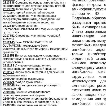
2313338
Средство на основе этиллинолеата и
триэтилцитрата для лечения себореи и угрей
2313328
Косметика содержащая
тонкодисперный и пористый порошок
2212880
Способ получения препарата
содержащего антибиотик, с замедленным
высвобождением активного вещества
2312640
Способ лечения
Блефароконьюнктивальной формы синдрома
сухого глаза
2017751
Способ получения гиалуроновой
кислоты
2312145
Гены CORYNEBACTERIUM
GLUTAMICUM, кодирующие белки,
участвующие в синтезе мембран и мембранном
транспорте
2311458
Белки вызывающие измененную
иммуногенную реакцию. Способ их получения и
использования
2311183
Улучшенное разделение с
использованием гталуроновой кислоты
2311177
Ингибиторы интегрина для лечения
заболевания глаз
2300069
Косметическая маска
2211024
Уход за сухой кожей
2310440
Раствор для защиты роговицы от
повреждений
2309684
Лечение межфалангового
остеоатроза узелковой формы
2309406
Способ мониторинга фиброза печени
у больных хроническим гепатитом с (ХГС)
2209088
Опосредованная рецепторами