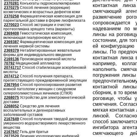
2370281
Конъюгаты гидроксиалкилкрахмал
контактная линз
2370275
Способ лечения (коррекции)
смягчающий аген
косметических и возрастных дефектов кожи
2370258
Фармацевтическая композиция для
размягчение рог
парентальной доставки в форме лиофилизата
сопровождается 
2270023
Способ экстракции и очистки
надеванием по м
протеогликана хрящего типа (варианты)
2369408
Гемостатическая композиция,
линзы на роговицу
включающая гиалуроновую кислоту
состоянии, для то
2369387
Фармацевтическая композиция для
ей конфигурацию 
лечения нервной системы
2369379
Нетаблитированные жевательные
линзы. По предпоч
формы для индивидуального введения
контактная линза 
2169136
Производное коричной кислоты
например, колла
70792
Медицинский аппликатор
20741717
Способ стабилизации аскорбиновой
наполнить смягч
кислоты
погружения линзы 
2074712
Способ получения препарата,
предпочтительном
препятствующего преждевременной эякуляции
2367954
Способ прогнозирования развития
контактной линз
кожной патологии у женщин с синдромом
сборник, в то врем
склерополикистозных яичников (СПКЯ)
2268075
Устройство для электрокинетической
роговице, чтобы 
доставки
смягчения. Соглас
2268052
Средство для лечения
мягкая контактная
воспалительных и дегенеративных
заболеваний суставов
линзой. Согласн
2167649
Способ получения твердой дисперсии
способ заключаетс
умеренного водорастворимого лекарственного
ингибитора аген
вещества
2167647
Гель для бритья
смягчающего де
2073520
Лечение урологических инфекций