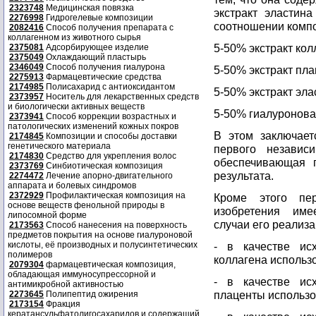
2323748
Медицинская повязка
экстракт эластин
2276998
Гидрогелевые композиции
соотношении компо
2082416
Способ получения препарата с
коллагенном из животного сырья
5-50% экстракт колл
2375081
Адсорбирующее изделие
2375049
Охлаждающий пластырь
2346049
Способ получения гиалурона
5-50% экстракт пла
2275913
Фармацевтические средства
2174985
Полисахарид с антиоксидантом
5-50% экстракт элас
2373957
Носитель для лекарственных средств
и биологически активных веществ
5-50% гиалуроновая
2373941
Способ коррекции возрастных и
патологических изменений кожных покров
В этом заключает
2174845
Композиции и способы доставки
генетического материала
первого независи
2174830
Средство для укрепления волос
обеспечивающая п
2373769
Синбиотическая композиция
результата.
2274472
Лечение апорно-двигательного
аппарата и болевых синдромов
2372929
Профилактическая композиция на
Кроме этого пе
основе веществ фенольной природы в
изобретения име
липосомной форме
случаи его реализа
2173563
Способ нанесения на поверхность
предметов покрытия на основе гиалуроновой
кислоты, её производных и полусинтетических
- в качестве ис
полимеров
коллагена использ
2079304
фармацевтическая композиция,
обладающая иммуносупрессорной и
- в качестве ис
антимикробной активностью
плаценты использ
2273645
Полипептид ожирения
2173154
Фракция
кератансульфатолигосахаридов и содержащий