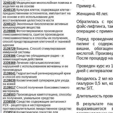
2240140
Медицинская многослойная повязка и
Пример 4.
изделия на ее основе
2240135
Культура клеток, содержащая клетки -
Женщина 48 лет.
предшественники остеонегеза, имплантант на
ее основе и его использование для
восстановления целостности кости
Обратилась с пр
2240123
Экзогенные биологически активные
фэйс-лифтинга, та
коньюгирующие вещества
операцию с примен
2139886
Фотоотвержаемое производное
гликозаминогликата, сшитое производное
гликозаминогликата и способы их получения,
Перед проведени
способ предотвращения клеточной и тканевой
пилинг с содерж
адгезии
вишни, обогаще
2139729
Вакцина. Способ стимулирования
иммунной системы
кислотой. Произве
2339386
Средство обладающее радио - и
После процедур на
химиозащитным действием
2339369
Лечение офтальмологических
Проведен курс из 
нарушений с использованием мочевины и ее
производных
дней с интервалом 
2139041
Гидратантный регенерирующий крем
и способ его получения
Вводилось 2 мл ко
2139039
Косметический суперкрем для ухода
гиалурон 0,5 мл, к
за кожей
2139017
Способ получения боисовместимого
иглы SIT.
материала
2138503
Производные камптотецина, способы
Длительность пров
их получения, уникальное средство
2338556
Средство содержащие антагонист
В результате пац
Р2Х - рецептора и нестероидное
выразившегося 
противоспалительное лекарственное средство
2338514
Косметическое средство для