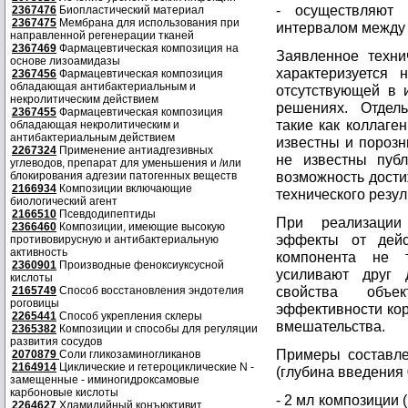
- осуществляют
2367476
Биопластический материал
2367475
Мембрана для использования при
интервалом между 
направленной регенерации тканей
2367469
Фармацевтическая композиция на
Заявленное техни
основе лизоамидазы
характеризуется 
2367456
Фармацевтическая композиция
обладающая антибактериальным и
отсутствующей в 
некролитическим действием
решениях. Отдель
2367455
Фармацевтическая композиция
такие как коллаген
обладающая некролитическим и
антибактериальным действием
известны и порозн
2267324
Применение антиадгезивных
не известны пуб
углеводов, препарат для уменьшения и /или
возможность дости
блокирования адгезии патогенных веществ
2166934
Композиции включающие
технического резул
биологический агент
2166510
Псевдодипептиды
При реализации
2366460
Композиции, имеющие высокую
эффекты от дейс
противовирусную и антибактериальную
активность
компонента не 
2360901
Производные феноксиуксусной
усиливают друг 
кислоты
свойства объе
2165749
Способ восстановления эндотелия
роговицы
эффективности кор
2265441
Способ укрепления склеры
вмешательства.
2365382
Композиции и способы для регуляции
развития сосудов
Примеры составле
2070879
Соли гликозаминогликанов
2164914
Циклические и гетероциклические N -
(глубина введения 
замещенные - иминогидроксамовые
карбоновые кислоты
- 2 мл композиции (
2264627
Хламидийный конъюктивит