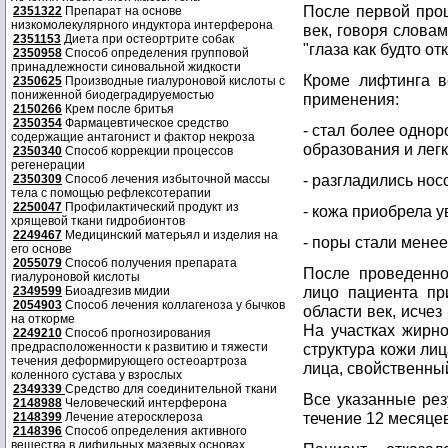
После первой про
2351322
Препарат на основе
низкомолекулярного индуктора интерферона
век, говоря слова
2351153
Диета при остеортрите собак
"глаза как будто от
2350958
Способ определения групповой
принадлежности синовальной жидкости
Кроме лифтинга в
2350625
Производные гиалуроновой кислоты с
пониженной биодеградируемостью
применения:
2150266
Крем после бритья
2350354
Фармацевтическое средство
- стал более одно
содержащие антагонист и фактор некроза
образования и лег
2350340
Способ коррекции процессов
регенерации
- разгладились нос
2350309
Способ лечения избыточной массы
тела с помощью рефлексотерапии
2250047
Профилактический продукт из
- кожа приобрела 
хрящевой ткани гидробионтов
2249467
Медицинский матерьял и изделия на
- поры стали мене
его основе
2055079
Способ получения препарата
После проведенн
гиалуроновой кислоты
лицо пациента пр
2349599
Биоадгезив мидии
2054903
Способ лечения коллагеноза у бычков
области век, исчез
на откорме
На участках жирн
2249210
Способ прогнозирования
предрасположенности к развитию и тяжести
структура кожи ли
течения деформирующего остеоартроза
лица, свойственны
коленного сустава у взрослых
2349339
Средство для соединительной ткани
Все указанные ре
2148988
Человеческий интерферона
течение 12 месяцев
2148399
Лечение атеросклероза
2148396
Способ определения активного
вещества в дифильных мазевых основах