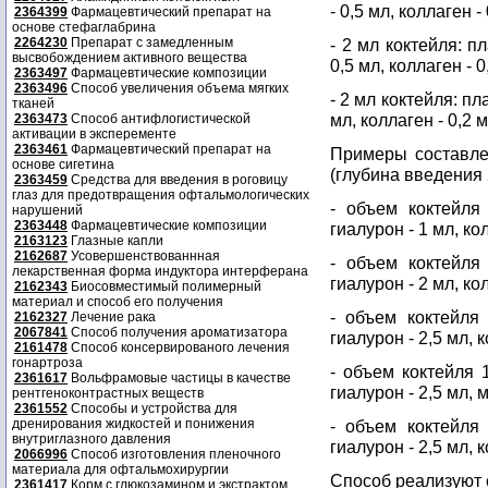
- 0,5 мл, коллаген -
2364399
Фармацевтический препарат на
основе стефаглабрина
2264230
Препарат с замедленным
- 2 мл коктейля: пл
высвобождением активного вещества
0,5 мл, коллаген - 0
2363497
Фармацевтические композиции
2363496
Способ увеличения объема мягких
- 2 мл коктейля: пла
тканей
мл, коллаген - 0,2 м
2363473
Способ антифлогистической
активации в эксперементе
2363461
Фармацевтический препарат на
Примеры составлен
основе сигетина
(глубина введения 
2363459
Средства для введения в роговицу
глаз для предотвращения офтальмологических
- объем коктейля
нарушений
2363448
Фармацевтические композиции
гиалурон - 1 мл, ко
2163123
Глазные капли
2162687
Усовершенствованнная
- объем коктейля
лекарственная форма индуктора интерферана
гиалурон - 2 мл, ко
2162343
Биосовместимый полимерный
материал и способ его получения
- объем коктейля 
2162327
Лечение рака
2067841
Способ получения ароматизатора
гиалурон - 2,5 мл, к
2161478
Способ консервированого лечения
гонартроза
- объем коктейля 1
2361617
Вольфрамовые частицы в качестве
гиалурон - 2,5 мл, м
рентгеноконтрастных веществ
2361552
Способы и устройства для
дренирования жидкостей и понижения
- объем коктейля 
внутриглазного давления
гиалурон - 2,5 мл, к
2066996
Способ изготовления пленочного
материала для офтальмохирургии
Способ реализуют
2361417
Корм с глюкозамином и экстрактом