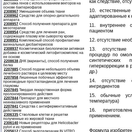
как следствие, от
доставка генов с использованием векторов на
основе бактериофагов
10. естественные
2308967
Уменьшение объема ткани
адаптированные к 
2308962
Средство для опорно-дигательного
аппарата
2308957
Способ получения препарата для
11. внутреннее 
мезотерапии
пациентом
2308954
Средство для лечения ран,
содержащее плазму или сыворотку крови
12. отсутствие не
2308951
Комплексный способ профилактики
вагинальных дисбактериозов
13. отсутствие
2308937
Косметическая биологически активная
добавка и косметический литофитокомплекс на
процедур по омол
ее основе
синтетических 
2208638
ДНК (варианты), способ получения
белка
гиперкоррекции в 
2207885
Способ подачи небольшого объема
др.)
лечебного раствора к целевому месту
2207858
Лишенные побочных эффектов
14. отсутствие 
производные простагландинов для лечения
ингредиентов
глаукомы
2207845
Твердая лекарственная форма
пролонгированного действия
15. обычные усл
2207844
Препарат для местного
температура)
неинвазивного применения
2207841
Средства с антиферментативным
16. приготовле
действием
2306335
Стволовые клетки и решетки
применением.
полученные из жировой ткани
2306140
Новые рецепторы для Helicobacter
pylori и их применение
Формула изобрете
2205612
Способ эндотелизации IN VITRO