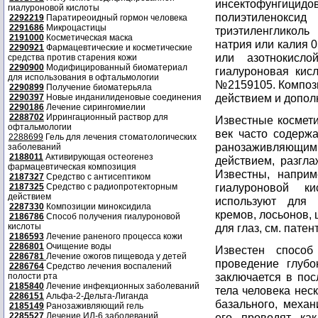
инсектофунгицидо
гиалуроновой кислоты
полиэтиленоксид
2292219
Паратиреоидный гормон человека
2291686
Микроцастицы
триэтиленгликоль
2191000
Косметическая маска
натрия или калия 0
2290921
Фармацевтические и косметические
или азотнокисло
средства против старения кожи
2290900
Модифицированный биоматериал
гиалуроновая кисл
для использования в офтальмологии
№2159105. Композ
2290899
Получение биоматерьяла
действием и допол
2290397
Новые инданилиденовые соединения
2290186
Лечение сирингомиелии
2288702
Иррингационный раствор для
Известные космети
офтальмологии
век часто содержа
2288699
Гель для лечения стоматологических
ранозаживляющ
заболеваний
2188011
Активирующая остеогенез
действием, разгла
фармацевтическая композиция
Известны, наприм
2187327
Средство с антисептиком
гиалуроновой к
2187325
Средство с радиопротекторным
действием
используют для 
2287330
Композиции миноксидила
кремов, лосьонов, 
2186786
Способ получения гиалуроновой
кислоты
для глаз, см. пат
2186593
Лечение раненого процесса кожи
2286801
Очищение воды
Известен способ
2286781
Лечение ожогов пищевода у детей
проведение глубок
2286764
Средство лечения воспалений
заключается в пос
полости рта
2185840
Лечение инфекционных заболеваний
тела человека нес
2286151
Альфа-2-Дельта-Лиганда
базального, механ
2185149
Ранозаживляющий гель
2285527
Лечение ИЛ-6 заболеваний
его проводят ка