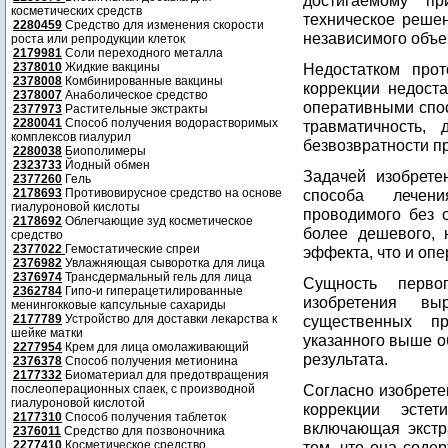
достигаемому пр
косметических средств
техническое решен
2280459
Средство для изменения скорости
независимого объе
роста или репродукции клеток
2179981
Соли переходного металла
2378010
Жидкие вакцины
Недостатком прот
2378008
Комбинированные вакцины
коррекции недоста
2378007
Анаболическое средство
оперативными спо
2377973
Растительные экстракты
2280041
Способ получения водорастворимых
травматичность,
комплексов гиалурил
безвозвратности п
2280038
Биополимеры
2323733
Йодный обмен
Задачей изобрете
2377260
Гель
2178693
Противовирусное средство на основе
способа лечени
гиалуроновой кислоты
проводимого без 
2178692
Облегчающие зуд косметическое
более дешевого, 
средство
2377022
Гемостатические спреи
эффекта, что и оп
2376982
Увлажняющая сыворотка для лица
2376974
Трансдермальный гель для лица
Сущность перво
2362784
Гипо-и гиперацетилированные
изобретения вы
менингокковые капсульные сахариды
2177789
Устройство для доставки лекарства к
существенных пр
шейке матки
указанного выше о
2277954
Крем для лица омолаживающий
результата.
2376378
Способ получения метионина
2177332
Биоматериал для предотвращения
Согласно изобрете
послеоперационных спаек, с производной
гиалуроновой кислотой
коррекции эсте
2177310
Способ получения таблеток
включающая экстр
2376011
Средство для позвоночника
2277410
Косметическое средство
тем, что она содер