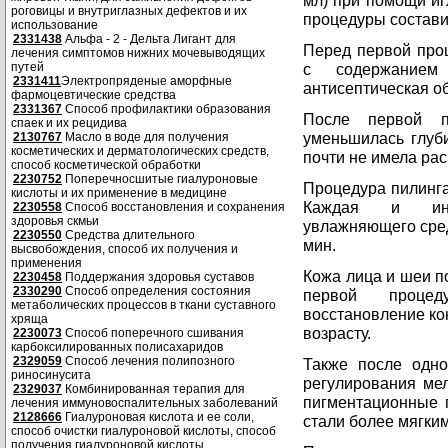
мл) при помощи иг
роговицы и внутриглазных дефектов и их
процедуры состави
использование
2331438
Альфа - 2 - Дельта Лигант для
Перед первой про
лечения симптомов нижних мочевыводящих
путей
с содержанием 
2331411
Электропряденые аморфные
антисептическая о
фармоцевтические средства
2331367
Способ профилактики образования
После первой п
спаек и их рецидива
уменьшилась глуби
2130767
Масло в воде для получения
косметических и дерматологических средств,
почти не имела ра
способ косметической обработки
2230752
Поперечносшитые гиалуроновые
Процедура пилинга
кислоты и их применение в медицине
Каждая и инъе
2230558
Способ восстановления и сохранения
здоровья скмьи
увлажняющего сред
2230550
Средства длительного
мин.
высвобождения, способ их получения и
применения
Кожа лица и шеи п
2230458
Поддержания здоровья суставов
2330290
Способ определения состояния
первой процед
метаболических процессов в ткани суставного
восстановление ко
хряща
возрасту.
2230073
Способ поперечного сшивания
карбоксилированных полисахаридов
2329059
Способ лечения полипозного
Также после одн
риносинусита
регулирования мел
2329037
Комбинированная терапия для
пигментационные 
лечения иммуновоспалительных заболеваний
2128666
Гиалуроновая кислота и ее соли,
стали более мягки
способ очистки гиалуроновой кислоты, способ
получения гиалуроновой кислоты.