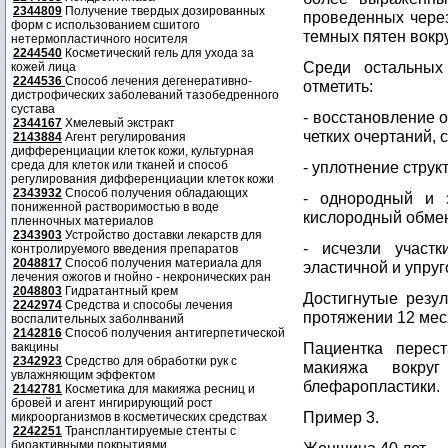
2344809
Получение твердых дозированных
проведенных через
форм с использованием сшитого
темных пятен вокру
нетермопластичного носителя
2244540
Косметический гель для ухода за
Среди остальных
кожей лица
2244536
Способ лечения дегенеративно-
отметить:
дистрофических заболеваний тазобедренного
сустава
- восстановление 
2344167
Хмелевый экстракт
четких очертаний,
2143884
Агент регулирования
дифференциации клеток кожи, культурная
среда для клеток или тканей и способ
- уплотнение струк
регулирования дифференциации клеток кожи
2343932
Способ получения обладающих
- однородный и 
пониженной растворимостью в воде
кислородный обмен
пленночных материалов
2343903
Устройство доставки лекарств для
- исчезли участ
контролируемого введения препаратов
2048817
Способ получения материала для
эластичной и упруг
лечения ожогов и гнойно - некронических ран
2048803
Гидратантный крем
Достигнутые резу
2242974
Средства и способы лечения
протяжении 12 мес
воспалительных заболнваний
2142816
Способ получения антигерпетической
Пациентка перес
вакцины
2342923
Средство для обработки рук с
макияжа вокру
увлажняющим эффектом
блефаропластики.
2142781
Косметика для макияжа ресниц и
бровей и агент ингирирующий рост
Пример 3.
микроорганизмов в косметических средствах
2242251
Трансплантируемые стенты с
биоактивными покрытиями