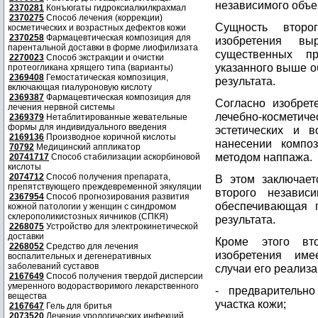
независимого объе
2370281
Конъюгаты гидроксиалкилкрахмал
2370275
Способ лечения (коррекции)
Сущность второ
косметических и возрастных дефектов кожи
2370258
Фармацевтическая композиция для
изобретения вы
парентальной доставки в форме лиофилизата
существенных пр
2270023
Способ экстракции и очистки
указанного выше о
протеогликана хрящего типа (варианты)
2369408
Гемостатическая композиция,
результата.
включающая гиалуроновую кислоту
2369387
Фармацевтическая композиция для
Согласно изобре
лечения нервной системы
лечебно-космет
2369379
Нетаблитированные жевательные
формы для индивидуального введения
эстетических и 
2169136
Производное коричной кислоты
нанесении компо
70792
Медицинский аппликатор
методом наппажа.
20741717
Способ стабилизации аскорбиновой
кислоты
2074712
Способ получения препарата,
В этом заключает
препятствующего преждевременной эякуляции
второго независи
2367954
Способ прогнозирования развития
обеспечивающая п
кожной патологии у женщин с синдромом
склерополикистозных яичников (СПКЯ)
результата.
2268075
Устройство для электрокинетической
доставки
Кроме этого вт
2268052
Средство для лечения
изобретения име
воспалительных и дегенеративных
заболеваний суставов
случаи его реализа
2167649
Способ получения твердой дисперсии
умеренного водорастворимого лекарственного
- предварительн
вещества
участка кожи;
2167647
Гель для бритья
2073520
Лечение урологических инфекций