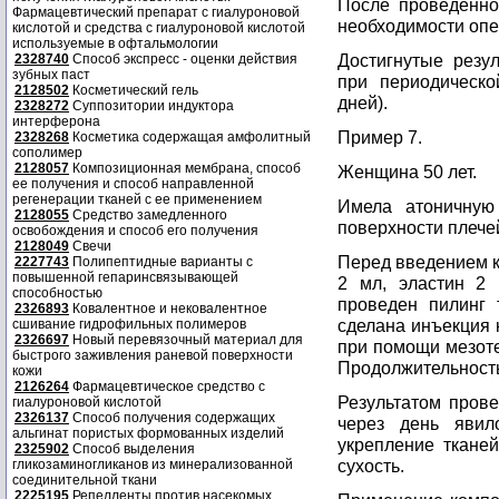
После проведенног
Фармацевтический препарат с гиалуроновой
необходимости опе
кислотой и средства с гиалуроновой кислотой
используемые в офтальмологии
Достигнутые резу
2328740
Способ экспресс - оценки действия
зубных паст
при периодическо
2128502
Косметический гель
дней).
2328272
Суппозитории индуктора
интерферона
Пример 7.
2328268
Косметика содержащая амфолитный
сополимер
2128057
Композиционная мембрана, способ
Женщина 50 лет.
ее получения и способ направленной
регенерации тканей с ее применением
Имела атоничную
2128055
Средство замедленного
поверхности плечей
освобождения и способ его получения
2128049
Свечи
Перед введением к
2227743
Полипептидные варианты с
повышенной гепаринсвязывающей
2 мл, эластин 2 
способностью
проведен пилинг 
2326893
Ковалентное и нековалентное
сделана инъекция 
сшивание гидрофильных полимеров
2326697
Новый перевязочный материал для
при помощи мезоте
быстрого заживления раневой поверхности
Продолжительность
кожи
2126264
Фармацевтическое средство с
Результатом прове
гиалуроновой кислотой
2326137
Способ получения содержащих
через день явил
альгинат пористых формованных изделий
укрепление тканей
2325902
Способ выделения
сухость.
гликозаминогликанов из минерализованной
соединительной ткани
2225195
Репелленты против насекомых