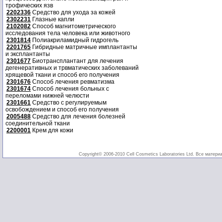
трофических язв
2202336
Средство для ухода за кожей
2302231
Глазные капли
2102082
Способ магнитометрического
исследования тела человека или животного
2301814
Полиакриламидный гидрогель
2201765
Гибридные матричные имплантанты
и эксплантанты
2301677
Биотрансплантант для лечения
дегенеративных и трвматических заболеваний
хрящевой ткани и способ его получения
2301676
Способ лечения ревматизма
2301674
Способ лечения больных с
переломами нижней челюсти
2301661
Средство с регулируемым
освобождением и способ его получения
2005488
Средство для лечения болезней
соединительной ткани
2200001
Крем для кожи
Copyright© 2006-2010 Cell Cosmetics Laboratories Ltd. Все матери