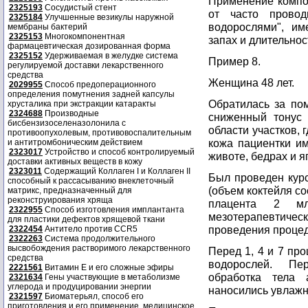
Применение компо
2325193
Сосудистый стент
от часто прово
2325184
Улучшенные везикулы наружной
водорослями", им
мембраны бактерий
2325153
Многокомпонентная
запах и длительнос
фармацевтическая дозированная форма
2325152
Удерживаемая в желудке система
Пример 8.
регулируемой доставки лекарственного
средства
Женщина 48 лет.
2029955
Способ предоперационного
определения помутнения задней капсулы
Обратилась за по
хрусталика при экстракции катаракты
2324688
Производные
сниженный тонус 
бисбензизоселеназолонила с
области участков, 
противоопухолевым, противовоспалительным
кожа пациентки и
и антитромбоническим действием
2323017
Устройство и способ контролируемый
животе, бедрах и 
доставки активных веществ в кожу
2323011
Содержащий Коллаген I и Коллаген II
Был проведен кур
способный к рассасыванию внеклеточный
(объем коктейля со
матрикс, предназначенный для
реконструирования хряща
плацента 2 м
2322955
Способ изготовления имплантанта
мезотерапевтичес
для пластики дефектов хрящевой ткани
проведения процед
2322454
Антитело против CCR5
2322263
Система продолжительного
высвобождения растворимого лекарственного
Перед 1, 4 и 7 пр
средства
водорослей. Пе
2221561
Витамин Е и его сложные эфиры
обработка тела 
2321634
Гены участвующие в метаболизме
углерода и продуцировании энергии
наносились увлаж
2321597
Биоматерьял, способ его
приготовления и его применение, медицинское