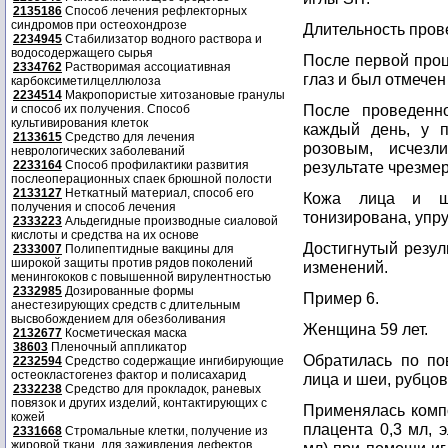
2135186
Способ лечения рефлекторных
синдромов при остеохондрозе
Длительность пров
2234945
Стабилизатор водного раствора и
водосодержащего сырья
После первой проц
2334762
Растворимая ассоциативная
глаз и был отмечен
карбоксиметилцеллюлоза
2234514
Макропористые хитозановые гранулы
После проведенн
и способ их получения. Способ
культивирования клеток
каждый день, у 
2133615
Средство для лечения
розовым, исчез
неврологических заболеваний
2233164
Способ профилактики развития
результате чрезмер
послеоперационных спаек брюшной полости
2133127
Неткатный материал, способ его
Кожа лица и ш
получения и способ лечения
тонизирована, упру
2333223
Альдегидные производные сиаловой
кислоты и средства на их основе
Достигнутый резул
2333007
Полипептидные вакцины для
широкой защиты против рядов поколений
изменений.
менингококов с повышенной вирулентностью
2332985
Дозированные формы
Пример 6.
анестезирующих средств с длительным
высвобождением для обезболивания
Женщина 59 лет.
2132677
Косметическая маска
38603
Пленочный аппликатор
Обратилась по по
2232594
Средство содержащие ингибирующие
остеокластогенез фактор и полисахарид
лица и шеи, рубцо
2332238
Средство для прокладок, раневых
повязок и других изделий, контактирующих с
Применялась компо
кожей
плацента 0,3 мл, э
2331668
Стромальные клетки, получение из
жировой ткани, для заживления дефектов