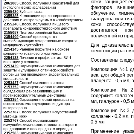
кожи, защищает ее
2061005
Способ получения красителей для
факторов внешне
гистологических исследований
2355420
Зубная паста
облучение, химиче
2355385
Композиции пролонгированного
гиалурона или гиа
действия с контролируемым высвобождением
кожи, способств
2355240
Способ получения пищевого
препарата хондропротекторного действия
достигается пр
2155057
Пихтово репейный бальзам
полученной из при
2354409
Способ производства
высвобождающих лекарственные средчтва
Для доказательст
медицинских устройств
2254145
Раневое покрытие на основе
композиции рассмо
коллаген-хитозанового комплекса
2254133
Лечение и профилактика ВИЧ-
Составлены следу
инфекции у человека
2253439
Фармацевтическая композиция для
Композиция №1 дл
защиты и улучшения оптических свойств
век, для общей рег
роговици при проведении эндовитреальных
вмешательств
плацента - 0,5 мл, э
2253437
Способ омоложения кожи
2153352
Фармацевтическая композиция
Композиция №2 
обладающая ранозаживляющим и
содержит: коллаген 
противовоспалительным действием
2353354
Фармацевтический препарат на
мл, гиалурон - 0,5 м
основе низкомолекулярного индуктора
интерферона
Композиция №3 дл
2252787
Способ получения искусственной
коллаген - 0,2 мл, п
матрицы кожи
2252767
Способ нормализации
0,5 мл.
иммунобиохимического гомеостаза коров в
предродовом и послеродовом периодах
Применение указ
2352583
Фармацевтическая композиция