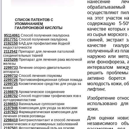
нанесение леч
обрабатываемы
осуществляют пил
на этот участок н
СПИСОК ПАТЕНТОВ С
содержащую 5-50
УПОМИНАНИЕМ
ГИАЛУРОНОВОЙ КИСЛОТЫ
качестве которых 
из сырья морского
95114061
Способ получения гиалурона
свиней, экстракт 
2017751
Способ получения гиалурона
2192150
БАД для профилактики йодной
качестве гиалур
недостаточности
полученный из пла
2112542
Препарат для лечения патологий
соединительных тканей
наружно или мет
2225206
Препарат для лечения рака молочной
или фонофореза, а
железы
интервалом межд
2299733
Лечение опорно-двигательного
аппарата
решить проблемы 
2299732
Способ лечения глаукомы
активно борется
2299726
Противоинфекционная губная помада
молодость кожи, о
2299725
Косметическое средство для ухода за
кожей
лифтинг.
2198878
Ароматическое соединение
2198702
Способ подготовки трофических язв к
Изобретение относ
аутодермапластике
использовано для
2198653
Вагинальные суппозитории
2197946
Композиция для ухода за волосами
кожи.
2197923
Фармацевтическая композиция для
лечения отеков роговицы
Для оценки новиз
2298410
Биотрансплантант и способ лечения
независимого объ
ревматических и аутоиммунных заболеваний
2197501
Фотоотверженный гель на основе
рассмотрим ряд 