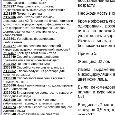
восстановлении ко
профилактики старения кожи
возрасту.
2138297
Медицинские устройства,
подверженные вызываемому разложению
Необходимость в о
2138295
Покрытие для ран
2337906
Ингибиторы цитозольной
Кроме эффекта лиф
фосфолипазы А2 Применение физиологически
допустимого корпускулярного ферримагнитного
однородный, розо
или ферромагнитного материала. Способ
пятна на верхней
формирования магнитометрического
изображения
уплотнилась и укр
2137501
Устройство формирования
Исчезла мелкая 
изображения
беспокоила клиентк
2137477
Способ лечения заболеваний
характеризующихся аутоиммунной агрессией
Пример 5.
2137467
Крем для кожи лица и тела
2137449
Способ коррекции дефектов
преломления в глазу млекопитающего
Женщина 32 лет.
2137402
Пищевая Добавка БАД
2336899
Способ стимуляции миелопоэза
Имела выраженны
2336862
Способ получения раствора для
микроциркуляции в
лечения роговицы
2336830
Способ восстановления костных
цвет кожи лица.
структур челюсти
2136696
Новый полипептид и средство против
Было рекомендова
ВИЧ - Инфекции
пилинг и курс мез
2336092
Биоадгезивное средство, по существу
свободное от воды
№1.
2336089
Средство и способ лечения
заболеваний периодонтальных и пульпы
Вводилось 2 мл ко
2336074
Средства и способы лечения заднего
гиалурон 0,5 мл, 
сегмента глаза
иглы SIT.
2235548
Ранозаживляющее средство