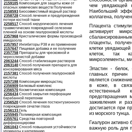
2159105
Композиция для защиты кожи от
чем увядающей к
опасных химических веществ Получение
Наибольший эффек
2158593
Биосовместимый водный раствор
2358728
Способ лечения и предупреждения
коллагена, получен
потери костной ткани
2258517
Способ хирургического лечения
Плацента стимули
травмотических повреждений селезенки
активирует мик
пленкой на основе гиалуроновой кислоты
2357968
Кристалические формы производной
сбалансированным
имидазола
плаценты, получе
2357957
Ингибиторы P38 и их применение
клетки увядающей
2157647
Пищевая добавка и ее получение
2357758
Препараты для чрескожной и
клеток, так к
чересслизистой добавки
микроэлементы, ми
2063244
Способ стабилизации растворов
2063140
Способ получения препарата для
Эластин - белок,
консервирования мяса
2157381
Способ получения гиалуроновой
главных причин 
кислоты
является снижение
2257198
Композиции микроцастиц
в коже, в связ
2356909
Белковый комплекс
2356570
Косметическая композиция
естественный 
2256434
Способ закрытия перфорации
предотвращения м
барабанной перепонки
заживления и ра
2356520
Способ лечения постконтузионного
повреждения сечатки глаза
достигается при п
2156133
Г
ель
из морского тунца.
2255945
Полимерная композиция
2355761
Средства повторной
Гиалурон активно 
дифференцировки
2061043
Способ повышения устойчивости
важную роль для 
урокиназы к нагреванию