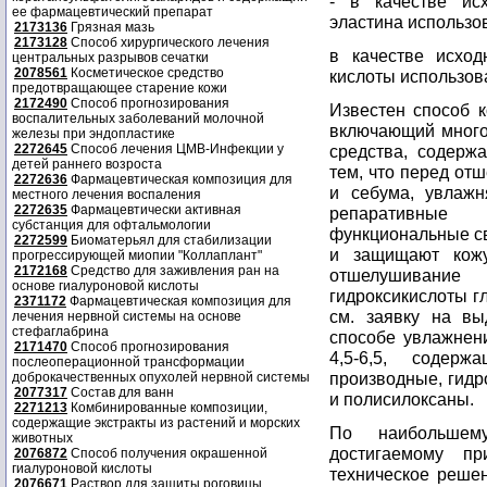
- в качестве ис
ее фармацевтический препарат
эластина использо
2173136
Грязная мазь
2173128
Способ хирургического лечения
в качестве исход
центральных разрывов сечатки
2078561
Косметическое средство
кислоты использов
предотвращающее старение кожи
2172490
Способ прогнозирования
Известен способ к
воспалительных заболеваний молочной
включающий много
железы при эндопластике
2272645
Способ лечения ЦМВ-Инфекции у
средства, содержа
детей раннего возроста
тем, что перед от
2272636
Фармацевтическая композиция для
и себума, увлажн
местного лечения воспаления
2272635
Фармацевтически активная
репаративные 
субстанция для офтальмологии
функциональные св
2272599
Биоматерьял для стабилизации
и защищают кожу
прогрессирующей миопии "Коллаплант"
2172168
Средство для заживления ран на
отшелушивание
основе гиалуроновой кислоты
гидроксикислоты г
2371172
Фармацевтическая композиция для
см. заявку на в
лечения нервной системы на основе
стефаглабрина
способе увлажнен
2171470
Способ прогнозирования
4,5-6,5, содер
послеоперационной трансформации
производные, гидр
доброкачественных опухолей нервной системы
2077317
Состав для ванн
и полисилоксаны.
2271213
Комбинированные композиции,
содержащие экстракты из растений и морских
По наибольшем
животных
достигаемому пр
2076872
Способ получения окрашенной
гиалуроновой кислоты
техническое решен
2076671
Раствор для защиты роговицы