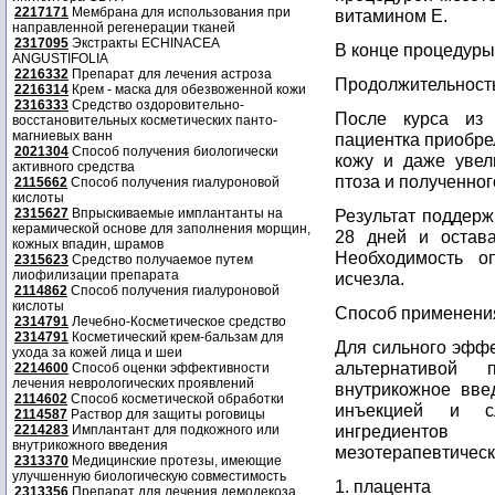
2217171
Мембрана для использования при
витамином Е.
направленной регенерации тканей
2317095
Экстракты ECHINACEA
В конце процедуры
ANGUSTIFOLIA
2216332
Препарат для лечения астроза
Продолжительность
2216314
Крем - маска для обезвоженной кожи
2316333
Средство оздоровительно-
После курса из 
восстановительных косметических панто-
магниевых ванн
пациентка приобре
2021304
Способ получения биологически
кожу и даже увел
активного средства
птоза и полученног
2115662
Способ получения гиалуроновой
кислоты
2315627
Впрыскиваемые имплантанты на
Результат поддерж
керамической основе для заполнения морщин,
28 дней и остав
кожных впадин, шрамов
Необходимость о
2315623
Средство получаемое путем
лиофилизации препарата
исчезла.
2114862
Способ получения гиалуроновой
кислоты
Способ применения
2314791
Лечебно-Косметическое средство
2314791
Косметический крем-бальзам для
Для сильного эффе
ухода за кожей лица и шеи
альтернативой п
2214600
Способ оценки эффективности
лечения неврологических проявлений
внутрикожное вве
2114602
Способ косметической обработки
инъекцией и сл
2114587
Раствор для защиты роговицы
ингредиенто
2214283
Имплантант для подкожного или
внутрикожного введения
мезотерапевтическ
2313370
Медицинские протезы, имеющие
улучшенную биологическую совместимость
1. плацента
2313356
Препарат для лечения демодекоза