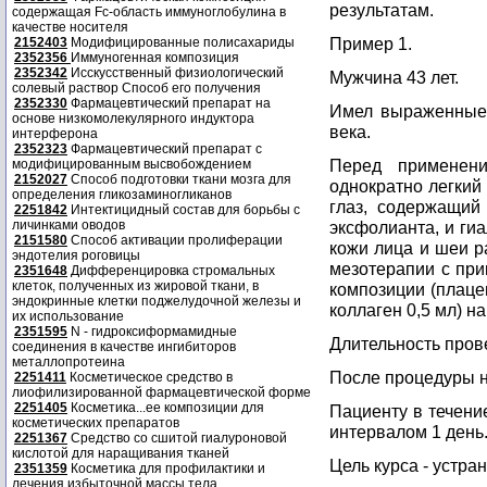
результатам.
содержащая Fc-область иммуноглобулина в
качестве носителя
Пример 1.
2152403
Модифицированные полисахариды
2352356
Иммуногенная композиция
2352342
Исскусственный физиологический
Мужчина 43 лет.
солевый раствор Способ его получения
2352330
Фармацевтический препарат на
Имел выраженные 
основе низкомолекулярного индуктора
века.
интерферона
2352323
Фармацевтический препарат с
Перед применен
модифицированным высвобождением
2152027
Способ подготовки ткани мозга для
однократно легкий 
определения гликозаминогликанов
глаз, содержащий
2251842
Интектицидный состав для борьбы с
личинками оводов
эксфолианта, и ги
2151580
Способ активации пролиферации
кожи лица и шеи р
эндотелия роговицы
мезотерапии с пр
2351648
Дифференцировка стромальных
клеток, полученных из жировой ткани, в
композиции (плацен
эндокринные клетки поджелудочной железы и
коллаген 0,5 мл) на
их использование
2351595
N - гидроксиформамидные
Длительность пров
соединения в качестве ингибиторов
металлопротеина
После процедуры 
2251411
Косметическое средство в
лиофилизированной фармацевтической форме
2251405
Косметика...ее композиции для
Пациенту в течени
косметических препаратов
интервалом 1 день
2251367
Средство со сшитой гиалуроновой
кислотой для наращивания тканей
Цель курса - устра
2351359
Косметика для профилактики и
лечения избыточной массы тела