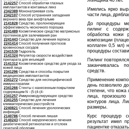
Женщина 40 лет.
2142257
Способ обработки глазных
имплантантов и контакных линз
Имелись ярко выр
2342389
Мононатриевая соль
части лица, дрябл
2342107
Способ устранения западения
верхнего века при анофтальме
До процедуры ме
2141828
Средство, пролонгирующее
эффективность чесночного порошка
пилинг с содер
2241489
Косметическое средство матриксных
обработка кожи 
протеинов для залечивания ран
композиции (плацен
2241443
Средство для лечения герпеса
2241414
Способ получения протезов
коллаген 0,5 мл) 
кровеносных сосудов
процедуры состави
2341539
Гидрогель
2141324
Регулятор скорости воздействия
Пилинг повторялся
препарата для инъекций
2141312
Косметическое средство для ухода за
заканчивалась п
кожей лица
средств.
2341296
Средства и способы покрытия
медицинских имплантантов
Применение композ
2341272
Средство для неспецифической
иммунотерапии
день позволило до
2341266
Стенты с нанесенным покрытием
степени, что кожа
содержащим N - (5-(4-(4-
лица, произошло 
2341257
Иммуномодулирующее средство
2341255
Средство для лечения
контуров лица. Л
климактерических расстройств
размеры.
2240821
Способ лечения урологических
инфекций
Курс процедур с
2140786
Способ лечения лишая
2140243
Способ хирургического лечения
результат имел п
диабетической ретинопатии и отслоек
пациентке отказать
сечатной оболочки