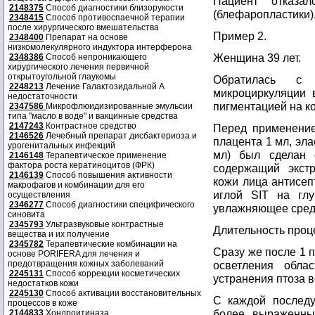
Пациент отказа
2148375
Способ диагностики близорукости
(блефаропластики)
2348415
Способ противоспаечной терапии
после хирургического вмешательства
Пример 2.
2348400
Препарат на основе
низкомолекулярного индуктора интерферона
Женщина 39 лет.
2348386
Способ непроникающего
хирургического лечения первичной
открытоугольной глаукомы
Обратилась с 
2248213
Лечение Галактозидальной А
микроциркуляции 
недостаточности
пигментацией на к
2347586
Микрофлюидизированные эмульсии
типа "масло в воде" и вакцинные средства
2147243
Контрастное средство
Перед применение
2146526
Лечебный препарат дисбактериоза и
плацента 1 мл, эла
урогенитальных инфекций
мл) был сделан 
2146148
Терапевтическое применение
фактора роста кератиноцитов (ФРК)
содержащий экстр
2146139
Способ повышения активности
кожи лица антисеп
макрофагов и комбинации для его
иглой SIT на гл
осуществления
2346277
Способ диагностики специфического
увлажняющее сред
синовита
2345793
Ультразвуковые контрастные
Длительность проц
вещества и их получение
2345782
Терапевтические комбинации на
Сразу же после 1 
основе PORIFERA для лечения и
предотвращения кожных заболеваний
осветления обла
2245131
Способ коррекции косметических
устранения птоза в
недостатков кожи
2245130
Способ активации восстановительных
С каждой послед
процессов в коже
более выраженны
2144833
Хондроитиназа