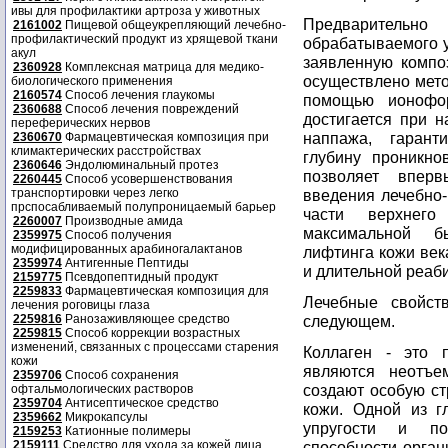
ивы для профилактики артроза у животных
Предварительно 
2161002
Пищевой общеукрепляющий лечебно-
профилактический продукт из хрящевой ткани
обрабатываемого у
акул
заявленную компо
2360928
Комплексная матрица для медико-
осуществлено мето
биологического применения
2160574
Способ лечения глаукомы
помощью ионофо
2360688
Способ лечения повреждений
достигается при 
переферических нервов
наппажа, гарант
2360670
Фармацевтическая композиция при
климактерических расстройствах
глубину проникно
2360646
Эндолюминальный протез
позволяет вперв
2260445
Способ усовершенствования
транспортировки через легко
введения лечебно-
прспосабливаемый полупроницаемый барьер
части верхнего
2260007
Производные амида
максимальной б
2359975
Способ получения
модифицированных арабиногалактанов
лифтинга кожи век
2359974
Антигенные Пептиды
и длительной реаб
2159775
Псевдопептидный продукт
2259833
Фармацевтическая композиция для
Лечебные свойст
лечения роговицы глаза
2259816
Ранозаживляющее средство
следующем.
2259815
Способ коррекции возрастных
изменений, связанных с процессами старения
Коллаген - это 
кожи
являются неотъе
2359706
Способ сохранения
создают особую ст
офтальмологических растворов
2359704
Антисептическое средство
кожи. Одной из г
2359662
Микрокапсулы
упругости и по
2159253
Катионные полимеры
2159111
Средство для ухода за кожей лица
способности орган