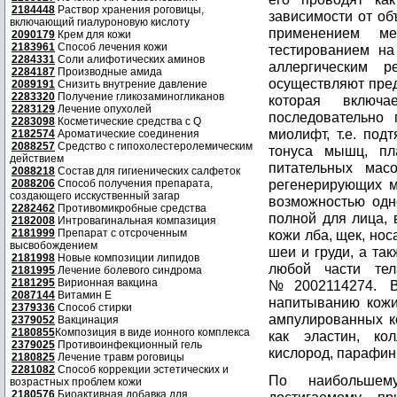
2184448
Раствор хранения роговицы,
зависимости от об
включающий гиалуроновую кислоту
применением ме
2090179
Крем для кожи
2183961
Способ лечения кожи
тестированием на
2284331
Соли алифотических аминов
аллергическим 
2284187
Производные амида
осуществляют пред
2089191
Снизить внутрение давление
2283320
Получение гликозаминогликанов
которая включ
2283129
Лечение опухолей
последовательно 
2283098
Косметические средства с Q
миолифт, т.е. по
2182574
Ароматические соединения
2088257
Средство с гипохолестеролемическим
тонуса мышц, пл
действием
питательных мас
2088218
Состав для гигиенических салфеток
регенерирующих м
2088206
Способ получения препарата,
создающего исскуственный загар
возможностью одн
2282462
Противомикробные средства
полной для лица, 
2182008
Интровагинальная компазиция
2181999
Препарат с отсроченным
кожи лба, щек, нос
высвобождением
шеи и груди, а та
2181998
Новые композиции липидов
любой части те
2181995
Лечение болевого синдрома
2181295
Вирионная вакцина
№2002114274. В
2087144
Витамин Е
напитыванию кожи
2379336
Способ стирки
ампулированных к
2379052
Вакцинация
2180855
Композиция в виде ионного комплекса
как эластин, кол
2379025
Противоинфекционный гель
кислород, парафин
2180825
Лечение травм роговицы
2281082
Способ коррекции эстетических и
По наибольшем
возрастных проблем кожи
2180576
Биоактивная добавка для