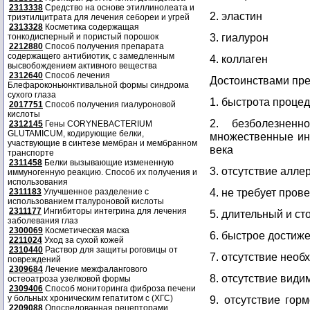
2313338
Средство на основе этиллинолеата и
2. эластин
триэтилцитрата для лечения себореи и угрей
2313328
Косметика содержащая
3. гиалурон
тонкодисперный и пористый порошок
2212880
Способ получения препарата
содержащего антибиотик, с замедленным
4. коллаген
высвобождением активного вещества
2312640
Способ лечения
Достоинствами пре
Блефароконьюнктивальной формы синдрома
сухого глаза
1. быстрота процед
2017751
Способ получения гиалуроновой
кислоты
2. безболезненн
2312145
Гены CORYNEBACTERIUM
GLUTAMICUM, кодирующие белки,
множественные ин
участвующие в синтезе мембран и мембранном
века
транспорте
2311458
Белки вызывающие измененную
3. отсутствие алле
иммуногенную реакцию. Способ их получения и
использования
4. не требует про
2311183
Улучшенное разделение с
использованием гталуроновой кислоты
2311177
Ингибиторы интегрина для лечения
5. длительный и ст
заболевания глаз
2300069
Косметическая маска
6. быстрое достиже
2211024
Уход за сухой кожей
2310440
Раствор для защиты роговицы от
7. отсутствие нео
повреждений
2309684
Лечение межфалангового
8. отсутствие вид
остеоатроза узелковой формы
2309406
Способ мониторинга фиброза печени
у больных хроническим гепатитом с (ХГС)
9. отсутствие гор
2209088
Опосредованная рецепторами