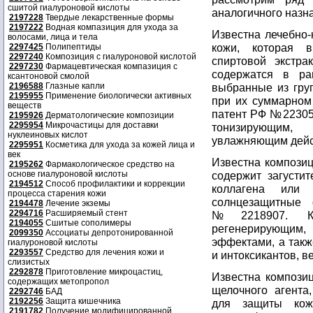
сшитой гиалуроновой кислоты
аналогичного назн
2197228
Твердые лекарственные формы
2197222
Водная компазиция для ухода за
Известна лечебно-
волосами, лица и тела
кожи, которая в
2297425
Полипептиды
2297240
Композиция с гиалуроновой кислотой
спиртовой экстра
2297230
Фармацевтическая компазиция с
содержатся в ра
ксантоновой смолой
2196588
Глазные капли
выбранные из груп
2195955
Применение биологически активных
при их суммарном 
веществ
патент РФ №22305
2195926
Дерматологические композиции
2295954
Микрочастицы для доставки
тонизирующим,
нуклеиновых кислот
увлажняющим дейст
2295951
Косметика для ухода за кожей лица и
век
Известна композиц
2195262
Фармакологическое средство на
основе гиалуроновой кислоты
содержит загустит
2194512
Способ профилактики и коррекции
коллагена или 
процесса старения кожи
солнцезащитные 
2194478
Лечение экземы
2294716
Расширяемый стент
№2218907. Ком
2194055
Сшитые сополимеры
регенерирующим
2099350
Ассоциаты депротонированной
эффектами, а такж
гиалуроновой кислоты
2293557
Средство для лечения кожи и
и интоксикантов, 
слизистых
2292878
Приготовление микроцастиц,
Известна композиц
содержащих метопропол
щелочного агента
2292746
БАД
2192256
Защита кишечника
для защиты кож
2191782
Получение модифицированной