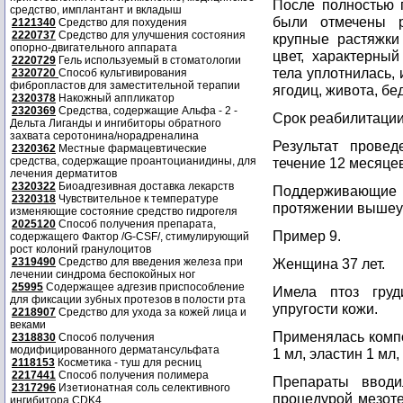
После полностью п
средство, имплантант и вкладыш
были отмечены р
2121340
Средство для похудения
2220737
Средство для улучшения состояния
крупные растяжки
опорно-двигательного аппарата
цвет, характерный
2220729
Гель используемый в стоматологии
тела уплотнилась,
2320720
Способ культивирования
фибропластов для заместительной терапии
ягодиц, живота, бе
2320378
Накожный аппликатор
2320369
Средства, содержащие Альфа - 2 -
Срок реабилитации
Дельта Лиганды и ингибиторы обратного
захвата серотонина/норадреналина
Результат прове
2320362
Местные фармацевтические
средства, содержащие проантоцианидины, для
течение 12 месяцев
лечения дерматитов
2320322
Биоадгезивная доставка лекарств
Поддерживающие п
2320318
Чувствительное к температуре
протяжении вышеук
изменяющие состояние средство гидрогеля
2025120
Способ получения препарата,
Пример 9.
содержащего Фактор /G-CSF/, стимулирующий
рост колоний гранулоцитов
2319490
Средство для введения железа при
Женщина 37 лет.
лечении синдрома беспокойных ног
25995
Содержащее адгезив приспособление
Имела птоз гру
для фиксации зубных протезов в полости рта
упругости кожи.
2218907
Средство для ухода за кожей лица и
веками
Применялась компо
2318830
Способ получения
модифицированного дерматансульфата
1 мл, эластин 1 мл,
2118153
Косметика - туш для ресниц
2217441
Способ получения полимера
Препараты ввод
2317296
Изетионатная соль селективного
процедурой мезоте
ингибитора CDK4