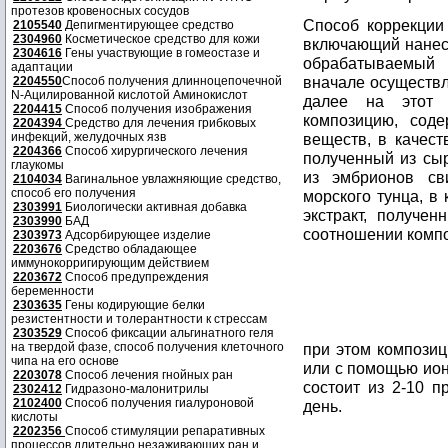
протезов кровеносных сосудов
Способ коррекции 
2105540
Депигментирующее средство
2304960
Косметическое средство для кожи
включающий нанесе
2304616
Гены участвующие в гомеостазе и
обрабатываемый 
адаптации
вначале осуществл
2204550
Способ получения длинноцепочечной
N-Ацилированной кислотой Аминокислот
далее на этот у
2204415
Способ получения изображения
композицию, сод
2204394
Средство для лечения грибковых
инфекций, желудочных язв
веществ, в качест
2204366
Способ хирургического лечения
полученный из сыр
глаукомы
из эмбрионов сви
2104034
Вагинальное увлажняющие средство,
способ его получения
морского тунца, в
2303991
Биологически активная добавка
экстракт, получе
2303990
БАД
соотношении компо
2303973
Адсорбирующее изделие
2203676
Средство обладающее
иммунокорригирующим действием
2203672
Способ предупреждения
беременности
2303635
Гены кодирующие белки
резистентности и толерантности к стрессам
2303529
Способ фиксации альгинатного геля
на твердой фазе, способ получения клеточного
при этом компози
чипа на его основе
или с помощью ион
2203078
Способ лечения гнойных ран
состоит из 2-10 
2302412
Гидразоно-малонитрилы
2102400
Способ получения гиалуроновой
день.
кислоты
2202356
Способ стимуляции репаративных
процессов длительно незаживающих ран и