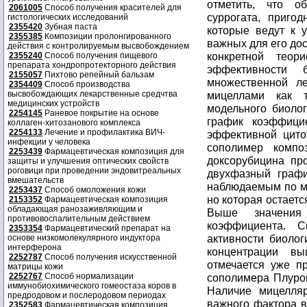
2061005
Способ получения красителей для
гистологических исследований
2355420
Зубная паста
2355385
Композиции пролонгированного
действия с контролируемым высвобождением
2355240
Способ получения пищевого
препарата хондропротекторного действия
2155057
Пихтово репейный бальзам
2354409
Способ производства
высвобождающих лекарственные средчтва
медицинских устройств
2254145
Раневое покрытие на основе
коллаген-хитозанового комплекса
2254133
Лечение и профилактика ВИЧ-
инфекции у человека
2253439
Фармацевтическая композиция для
защиты и улучшения оптических свойств
роговици при проведении эндовитреальных
вмешательств
2253437
Способ омоложения кожи
2153352
Фармацевтическая композиция
обладающая ранозаживляющим и
противовоспалительным действием
2353354
Фармацевтический препарат на
основе низкомолекулярного индуктора
интерферона
2252787
Способ получения искусственной
матрицы кожи
2252767
Способ нормализации
иммунобиохимического гомеостаза коров в
предродовом и послеродовом периодах
2352583
Фармацевтическая композиция