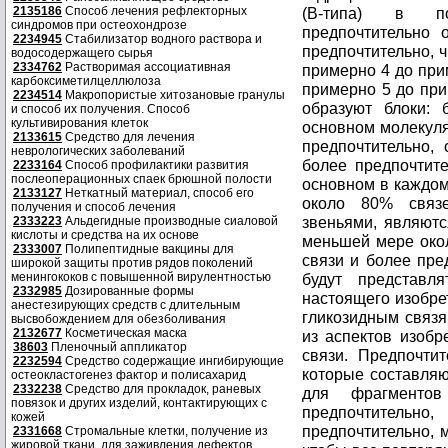
2135186
Способ лечения рефлекторных
синдромов при остеохондрозе
2234945
Стабилизатор водного раствора и
водосодержащего сырья
2334762
Растворимая ассоциативная
карбоксиметилцеллюлоза
2234514
Макропористые хитозановые гранулы
и способ их получения. Способ
культивирования клеток
2133615
Средство для лечения
неврологических заболеваний
2233164
Способ профилактики развития
послеоперационных спаек брюшной полости
2133127
Неткатный материал, способ его
получения и способ лечения
2333223
Альдегидные производные сиаловой
кислоты и средства на их основе
2333007
Полипептидные вакцины для
широкой защиты против рядов поколений
менингококов с повышенной вирулентностью
2332985
Дозированные формы
анестезирующих средств с длительным
высвобождением для обезболивания
2132677
Косметическая маска
38603
Пленочный аппликатор
2232594
Средство содержащие ингибирующие
остеокластогенез фактор и полисахарид
2332238
Средство для прокладок, раневых
повязок и других изделий, контактирующих с
кожей
2331668
Стромальные клетки, получение из
жировой ткани, для заживления дефектов