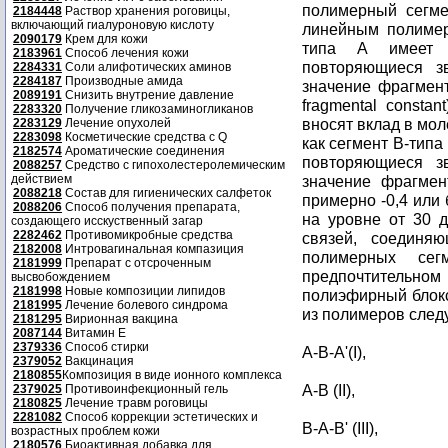
полимерный сегме
2184448
Раствор хранения роговицы,
включающий гиалуроновую кислоту
линейным полимер
2090179
Крем для кожи
типа А имеет о
2183961
Способ лечения кожи
повторяющиеся з
2284331
Соли алифотических аминов
2284187
Производные амида
значение фрагмен
2089191
Снизить внутрение давление
fragmental consta
2283320
Получение гликозаминогликанов
вносят вклад в мол
2283129
Лечение опухолей
2283098
Косметические средства с Q
как сегмент B-типа
2182574
Ароматические соединения
повторяющиеся з
2088257
Средство с гипохолестеролемическим
действием
значение фрагмен
2088218
Состав для гигиенических салфеток
примерно -0,4 или
2088206
Способ получения препарата,
на уровне от 30 
создающего исскуственный загар
2282462
Противомикробные средства
связей, соединя
2182008
Интровагинальная компазиция
полимерных сег
2181999
Препарат с отсроченным
предпочтительн
высвобождением
2181998
Новые композиции липидов
полиэфирный блок
2181995
Лечение болевого синдрома
из полимеров сле
2181295
Вирионная вакцина
2087144
Витамин Е
2379336
Способ стирки
A-B-A'(I),
2379052
Вакцинация
2180855
Композиция в виде ионного комплекса
A-B (II),
2379025
Противоинфекционный гель
2180825
Лечение травм роговицы
2281082
Способ коррекции эстетических и
B-A-B' (III),
возрастных проблем кожи
2180576
Биоактивная добавка для