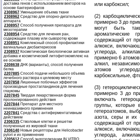
доставка генов с использованием векторов на
или карбоксил;
основе бактериофагов
2308967
Уменьшение объема ткани
(2) карбоцикличес
2308962
Средство для опорно-дигательного
аппарата
примерно 3 до при
2308957
Способ получения препарата для
могут быть так
мезотерапии
ароматические г
2308954
Средство для лечения ран,
содержащее плазму или сыворотку крови
содержащий от пр
2308951
Комплексный способ профилактики
алкокси, включаю
вагинальных дисбактериозов
углерода, алки
2308937
Косметическая биологически активная
добавка и косметический литофитокомплекс на
примерно 6 атомов
ее основе
алкил, независим
2208638
ДНК (варианты), способ получения
атомов углерод
белка
2207885
Способ подачи небольшого объема
карбоксильные, фт
лечебного раствора к целевому месту
2207858
Лишенные побочных эффектов
производные простагландинов для лечения
(3) гетероцикличе
глаукомы
примерно 3 до пр
2207845
Твердая лекарственная форма
включать гетероц
пролонгированного действия
2207844
Препарат для местного
группы, которые
неинвазивного применения
гетероатомов, выб
2207841
Средства с антиферментативным
азота, серы и их 
действием
2306335
Стволовые клетки и решетки
содержащий от пр
полученные из жировой ткани
алкокси, включаю
2306140
Новые рецепторы для Helicobacter
углерода, алки
pylori и их применение
2205612
Способ эндотелизации IN VITRO