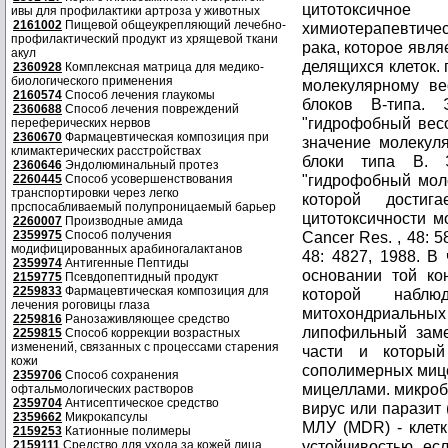
цитотоксичн
ивы для профилактики артроза у животных
2161002
Пищевой общеукрепляющий лечебно-
химиотерапевтиче
профилактический продукт из хрящевой ткани
рака, которое явля
акул
делящихся клеток.
2360928
Комплексная матрица для медико-
биологического применения
молекулярному ве
2160574
Способ лечения глаукомы
блоков B-типа. 
2360688
Способ лечения повреждений
"гидрофобный весо
переферических нервов
2360670
Фармацевтическая композиция при
значение молекул
климактерических расстройствах
блоки типа В. 
2360646
Эндолюминальный протез
"гидрофобный моле
2260445
Способ усовершенствования
транспортировки через легко
которой достиг
прспосабливаемый полупроницаемый барьер
цитотоксичности мо
2260007
Производные амида
2359975
Способ получения
Cancer Res. , 48: 5
модифицированных арабиногалактанов
48: 4827, 1988. В
2359974
Антигенные Пептиды
основании той ко
2159775
Псевдопептидный продукт
2259833
Фармацевтическая композиция для
которой наблю
лечения роговицы глаза
митохондриальн
2259816
Ранозаживляющее средство
липофильный заме
2259815
Способ коррекции возрастных
изменений, связанных с процессами старения
части и который
кожи
сополимерных мице
2359706
Способ сохранения
мицеллами. микроб 
офтальмологических растворов
2359704
Антисептическое средство
вирус или паразит 
2359662
Микрокапсулы
МЛУ (MDR) - клет
2159253
Катионные полимеры
устойчивостью, ес
2159111
Средство для ухода за кожей лица