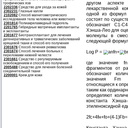
другом аспекте
трофических язв
2202336
Средство для ухода за кожей
лекарственной ко
2302231
Глазные капли
одной из формул (
2102082
Способ магнитометрического
состоят по сущест
исследования тела человека или животного
2301814
Полиакриламидный гидрогель
обозначает C1-C
2201765
Гибридные матричные имплантанты
Хэнша-Лео для оце
и эксплантанты
молекулы в смес
2301677
Биотрансплантант для лечения
дегенеративных и трвматических заболеваний
следующей форму
хрящевой ткани и способ его получения
2301676
Способ лечения ревматизма
2301674
Способ лечения больных с
Log P =
anfn+
b
переломами нижней челюсти
2301661
Средство с регулируемым
где значение f
освобождением и способ его получения
2005488
Средство для лечения болезней
фрагментов от ра
соединительной ткани
обозначают коли
2200001
Крем для кожи
значения Fm п
относящиеся к опр
таким как ординарн
определяют количе
константа Хэнш
этиленоксидной ед
2fс+4fн+fо+(4-1)Fb= 
Константа Хэнш