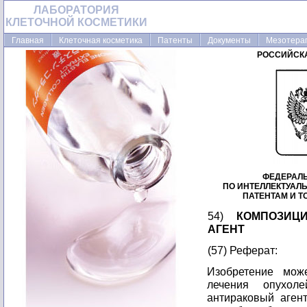
ЛАБОРАТОРИЯ
КЛЕТОЧНОЙ КОСМЕТИКИ
Главная
Клеточная косметика
Патенты
Документы
Мезотера
РОССИЙСК
ФЕДЕРАЛ
ПО ИНТЕЛЛЕКТУАЛ
ПАТЕНТАМ И 
54)
КОМПОЗИЦ
АГЕНТ
(57) Реферат:
Изобретение мож
лечения опухол
антираковый аген