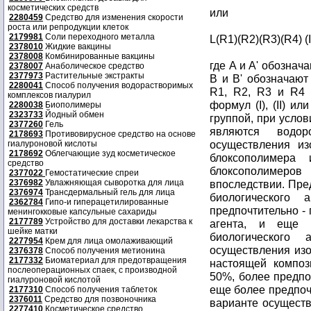
косметических средств
или
2280459
Средство для изменения скорости
роста или репродукции клеток
2179981
Соли переходного металла
L(R1)(R2)(R3)(R4) (
2378010
Жидкие вакцины
2378008
Комбинированные вакцины
где A и A' обозна
2378007
Анаболическое средство
2377973
Растительные экстракты
B и B' обозначаю
2280041
Способ получения водорастворимых
R1, R2, R3 и R4 
комплексов гиалурил
формул (I), (II) и
2280038
Биополимеры
2323733
Йодный обмен
группой, при услов
2377260
Гель
являются водор
2178693
Противовирусное средство на основе
осуществления из
гиалуроновой кислоты
2178692
Облегчающие зуд косметическое
блоксополимера
средство
блоксополимеров
2377022
Гемостатические спреи
2376982
Увлажняющая сыворотка для лица
впоследствии. Пре
2376974
Трансдермальный гель для лица
биологического
2362784
Гипо-и гиперацетилированные
предпочтительно -
менингокковые капсульные сахариды
2177789
Устройство для доставки лекарства к
агента, и еще 
шейке матки
биологического 
2277954
Крем для лица омолаживающий
осуществления из
2376378
Способ получения метионина
2177332
Биоматериал для предотвращения
настоящей композ
послеоперационных спаек, с производной
50%, более предпо
гиалуроновой кислотой
еще более предпоч
2177310
Способ получения таблеток
2376011
Средство для позвоночника
варианте осуществ
2277410
Косметическое средство