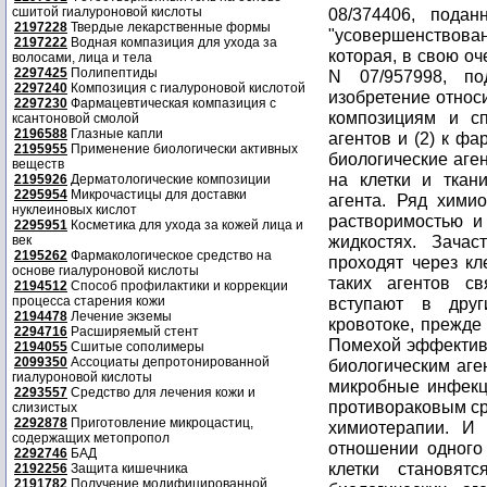
сшитой гиалуроновой кислоты
08/374406, пода
2197228
Твердые лекарственные формы
"усовершенствова
2197222
Водная компазиция для ухода за
которая, в свою о
волосами, лица и тела
2297425
Полипептиды
N 07/957998, п
2297240
Композиция с гиалуроновой кислотой
изобретение относи
2297230
Фармацевтическая компазиция с
композициям и сп
ксантоновой смолой
2196588
Глазные капли
агентов и (2) к ф
2195955
Применение биологически активных
биологические аген
веществ
на клетки и ткан
2195926
Дерматологические композиции
2295954
Микрочастицы для доставки
агента. Ряд химио
нуклеиновых кислот
растворимостью и
2295951
Косметика для ухода за кожей лица и
жидкостях. Зачас
век
2195262
Фармакологическое средство на
проходят через кл
основе гиалуроновой кислоты
таких агентов с
2194512
Способ профилактики и коррекции
процесса старения кожи
вступают в друг
2194478
Лечение экземы
кровотоке, прежде
2294716
Расширяемый стент
Помехой эффективн
2194055
Сшитые сополимеры
2099350
Ассоциаты депротонированной
биологическим аге
гиалуроновой кислоты
микробные инфекци
2293557
Средство для лечения кожи и
противораковым ср
слизистых
2292878
Приготовление микроцастиц,
химиотерапии. И 
содержащих метопропол
отношении одного
2292746
БАД
клетки становят
2192256
Защита кишечника
2191782
Получение модифицированной