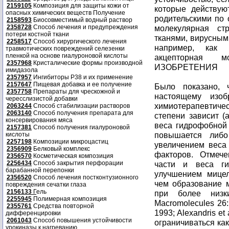
2159105
Композиция для защиты кожи от
которые действую
опасных химических веществ Получение
родительскими по 
2158593
Биосовместимый водный раствор
2358728
Способ лечения и предупреждения
молекулярная стр
потери костной ткани
тканями, вирусным
2258517
Способ хирургического лечения
например, как 
травмотических повреждений селезенки
пленкой на основе гиалуроновой кислоты
акцепторная 
2357968
Кристалические формы производной
ИЗОБРЕТЕНИЯ
имидазола
2357957
Ингибиторы P38 и их применение
2157647
Пищевая добавка и ее получение
Было показано, что эффективность блоксополимеров по настоящему изобретению по повышению действенности химиотерапевтических средств и обратимости МЛУ в высшей степени зависит (а) от процента гидрофобной части и (б) от веса гидрофобной части. При этом указанная эффективность повышается либо с увеличением процента (а), либо с увеличением веса (б), либо при повышении значения обоих факторов. Отмеченное повышение процента гидрофобной части и веса гидрофобной части коррелирует также с улучшением мицеллообразующих свойств, в соответствии с чем образование мицелл для таких сополимеров происходит при более низких концентрациях. (См. Hurter et al. Macromolecules 26:5030; Hurter et al. Macromolecules 26: 5592, 1993; Alexandris et al., Maromolecules 27: 2414, 1994). He желая ограничиваться какой-то определенной теорией, можно только отметить, что образующиеся мицеллы выполняют роль суррогата, пригодного для измерения физических свойств, которые ведут к улучшению свойств биологического агента, важных для его доставки организму. И снова, не ограничиваясь конкретной теорией, следует отметить, что повышение эффективности биологического агента и обратимость множественной лекарственной устойчивости не связаны с мицеллами как таковыми. Если, используя в качестве модельного биологического агента доксорубицин, нанести на график коэффициент отношения (а) при ИК50 (как меру эффективной цитотоксичной концентрации) для содержащей сополимер композиции к (б) при ИК50 для свободного доксорубицина против концентрации сополимера, получится двухфазный график, с быстрым снижением коэффициента, наблюдаемым по мере повышения концентраций сополимера, но которая остается в пределах значения ККМ для сополимера. Выше значения ККМ происходит быстрое падение коэффициента. См. фиг. 6Б. Максимальное повышение активности биологического агента происходит при значениях концентрации выше ККМ, хотя повышение активности отмечается уже при таких низких концентрациях, например, сополимера Плуроника L61, как 0,0001 % (вес/объем) и ниже. Наличие мицеллярной формы рассматривается в качестве важного фактора в использовании сополимеров для доставки лекарств по организму также и по другим причинам, которые будут обсуждены далее в описании. Схема, приведенная в конце описания, позволяет понять связь, существующую между процентом гидрофобной части и весом гидрофобной части сополимера с различными аспектами настоящего изобретения. На схеме значения веса гидрофобной части (поли(оксипропилена)) и сополимера приведены непосредственно под каждым обозначенным сополимером. Рядом со значениями гидрофобного веса для каждого сополимера даются значения гидрофобного процента. Было показано, что Плуроник F68 обладает умеренной активностью повышения действия биологических агентов. Плуроник L61, который имеет тот же самый вес гидрофобной части, что и Плуроник F68, но более высокий гидрофобный процент, представляет собой наиболее эффективный блоксополимер из указанных на схеме. Плуроник F108, котор
2357758
Препараты для чрескожной и
чересслизистой добавки
2063244
Способ стабилизации растворов
2063140
Способ получения препарата для
консервирования мяса
2157381
Способ получения гиалуроновой
кислоты
2257198
Композиции микроцастиц
2356909
Белковый комплекс
2356570
Косметическая композиция
2256434
Способ закрытия перфорации
барабанной перепонки
2356520
Способ лечения постконтузионного
повреждения сечатки глаза
2156133
Г
ель
2255945
Полимерная композиция
2355761
Средства повторной
дифференцировки
2061043
Способ повышения устойчивости
урокиназы к нагреванию