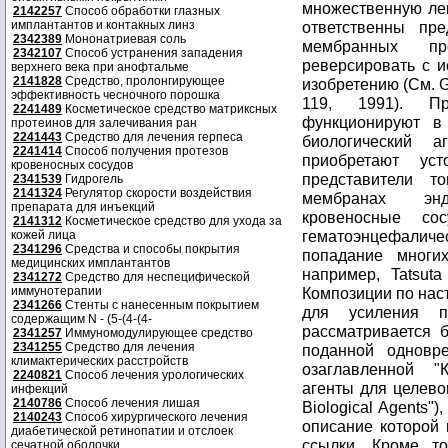
2142257
Способ обработки глазных
имплантантов и контакных линз
2342389
Мононатриевая соль
2342107
Способ устранения западения
верхнего века при анофтальме
2141828
Средство, пролонгирующее
эффективность чесночного порошка
2241489
Косметическое средство матриксных
протеинов для залечивания ран
2241443
Средство для лечения герпеса
2241414
Способ получения протезов
кровеносных сосудов
2341539
Гидрогель
2141324
Регулятор скорости воздействия
препарата для инъекций
2141312
Косметическое средство для ухода за
кожей лица
2341296
Средства и способы покрытия
медицинских имплантантов
2341272
Средство для неспецифической
иммунотерапии
2341266
Стенты с нанесенным покрытием
содержащим N - (5-(4-(4-
2341257
Иммуномодулирующее средство
2341255
Средство для лечения
климактерических расстройств
2240821
Способ лечения урологических
инфекций
2140786
Способ лечения лишая
2140243
Способ хирургического лечения
диабетической ретинопатии и отслоек
сечатной оболочки