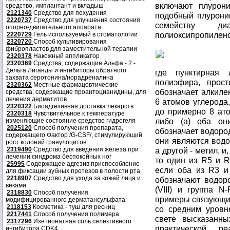
включают плурони
средство, имплантант и вкладыш
2121340
Средство для похудения
подобный плуроник
2220737
Средство для улучшения состояния
семейству диа
опорно-двигательного аппарата
полиоксипропилен
2220729
Гель используемый в стоматологии
2320720
Способ культивирования
фибропластов для заместительной терапии
2320378
Накожный аппликатор
2320369
Средства, содержащие Альфа - 2 -
Дельта Лиганды и ингибиторы обратного
где пунктирная 
захвата серотонина/норадреналина
полиэфира, прос
2320362
Местные фармацевтические
обозначает алкиле
средства, содержащие проантоцианидины, для
лечения дерматитов
6 атомов углерода
2320322
Биоадгезивная доставка лекарств
до примерно 8 ато
2320318
Чувствительное к температуре
либо (а) оба он
изменяющие состояние средство гидрогеля
2025120
Способ получения препарата,
обозначает водород,
содержащего Фактор /G-CSF/, стимулирующий
они являются водо
рост колоний гранулоцитов
2319490
Средство для введения железа при
а другой - метил, 
лечении синдрома беспокойных ног
то один из R5 и R
25995
Содержащее адгезив приспособление
если оба из R3 и
для фиксации зубных протезов в полости рта
2218907
Средство для ухода за кожей лица и
обозначают водор
веками
(VIII) и группа 
2318830
Способ получения
примеры связующих
модифицированного дерматансульфата
2118153
Косметика - туш для ресниц
со средним уровн
2217441
Способ получения полимера
свете высказанн
2317296
Изетионатная соль селективного
практической ре
ингибитора CDK4