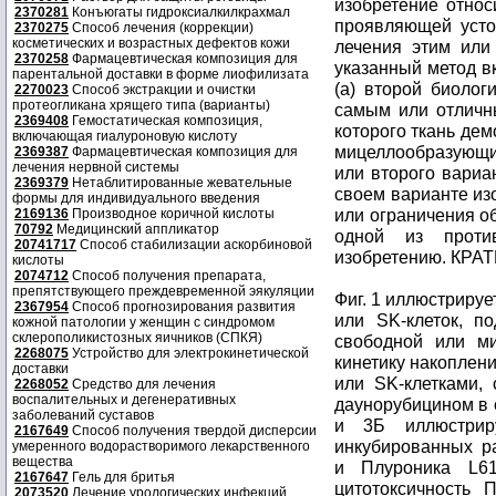
изобретение относ
2370281
Конъюгаты гидроксиалкилкрахмал
проявляющей устой
2370275
Способ лечения (коррекции)
косметических и возрастных дефектов кожи
лечения этим или
2370258
Фармацевтическая композиция для
указанный метод в
парентальной доставки в форме лиофилизата
(а) второй биолог
2270023
Способ экстракции и очистки
протеогликана хрящего типа (варианты)
самым или отличны
2369408
Гемостатическая композиция,
которого ткань дем
включающая гиалуроновую кислоту
мицеллообразующ
2369387
Фармацевтическая композиция для
лечения нервной системы
или второго вариа
2369379
Нетаблитированные жевательные
своем варианте из
формы для индивидуального введения
или ограничения о
2169136
Производное коричной кислоты
70792
Медицинский аппликатор
одной из проти
20741717
Способ стабилизации аскорбиновой
изобретению. КР
кислоты
2074712
Способ получения препарата,
препятствующего преждевременной эякуляции
Фиг. 1 иллюстрируе
2367954
Способ прогнозирования развития
или SK-клеток, п
кожной патологии у женщин с синдромом
склерополикистозных яичников (СПКЯ)
свободной или ми
2268075
Устройство для электрокинетической
кинетику накоплен
доставки
или SK-клетками, 
2268052
Средство для лечения
воспалительных и дегенеративных
даунорубицином в 
заболеваний суставов
и 3Б иллюстрир
2167649
Способ получения твердой дисперсии
инкубированных р
умеренного водорастворимого лекарственного
вещества
и Плуроника L61
2167647
Гель для бритья
цитотоксичность
2073520
Лечение урологических инфекций