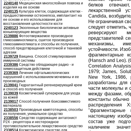
2240140
Медицинская многослойная повязка и
изделия на ее основе
2240135
Культура клеток, содержащая клетки -
предшественники остеонегеза, имплантант на
ее основе и его использование для
восстановления целостности кости
2240123
Экзогенные биологически активные
коньюгирующие вещества
2139886
Фотоотвержаемое производное
гликозаминогликата, сшитое производное
гликозаминогликата и способы их получения,
способ предотвращения клеточной и тканевой
адгезии
2139729
Вакцина. Способ стимулирования
иммунной системы
2339386
Средство обладающее радио - и
химиозащитным действием
2339369
Лечение офтальмологических
нарушений с использованием мочевины и ее
производных
2139041
Гидратантный регенерирующий крем
и способ его получения
2139039
Косметический суперкрем для ухода
за кожей
2139017
Способ получения боисовместимого
материала
2138503
Производные камптотецина, способы
их получения, уникальное средство
2338556
Средство содержащие антагонист
Р2Х - рецептора и нестероидное
противоспалительное лекарственное средство
2338514
Косметическое средство для