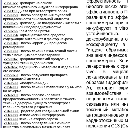
2351322
Препарат на основе
низкомолекулярного индуктора интерферона
2351153
Диета при остеортрите собак
2350958
Способ определения групповой
принадлежности синовальной жидкости
2350625
Производные гиалуроновой кислоты с
пониженной биодеградируемостью
2150266
Крем после бритья
2350354
Фармацевтическое средство
содержащие антагонист и фактор некроза
2350340
Способ коррекции процессов
регенерации
2350309
Способ лечения избыточной массы
тела с помощью рефлексотерапии
2250047
Профилактический продукт из
хрящевой ткани гидробионтов
2249467
Медицинский матерьял и изделия на
его основе
2055079
Способ получения препарата
гиалуроновой кислоты
2349599
Биоадгезив мидии
2054903
Способ лечения коллагеноза у бычков
на откорме
2249210
Способ прогнозирования
предрасположенности к развитию и тяжести
течения деформирующего остеоартроза
коленного сустава у взрослых
2349339
Средство для соединительной ткани
2148988
Человеческий интерферона
2148399
Лечение атеросклероза
2148396
Способ определения активного
вещества в дифильных мазевых основах