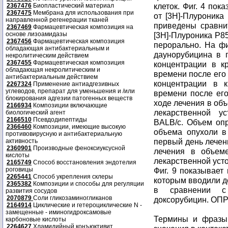
клеток. Фиг. 4 пок
2367476
Биопластический материал
2367475
Мембрана для использования при
от [3H]-Плуроника
направленной регенерации тканей
приведены сравни
2367469
Фармацевтическая композиция на
основе лизоамидазы
[3H]-Плуроника Р85
2367456
Фармацевтическая композиция
перорально. На ф
обладающая антибактериальным и
даунорубицина в 
некролитическим действием
2367455
Фармацевтическая композиция
концентрации в к
обладающая некролитическим и
времени после его
антибактериальным действием
концентрации в 
2267324
Применение антиадгезивных
углеводов, препарат для уменьшения и /или
времени после его
блокирования адгезии патогенных веществ
ходе лечения в об
2166934
Композиции включающие
лекарственной у
биологический агент
2166510
Псевдодипептиды
BALB/c. Объем оп
2366460
Композиции, имеющие высокую
объема опухоли в
противовирусную и антибактериальную
первый день лечени
активность
2360901
Производные феноксиуксусной
лечения в объем
кислоты
лекарственной уст
2165749
Способ восстановления эндотелия
роговицы
Фиг. 9 показывает
2265441
Способ укрепления склеры
которым вводили д
2365382
Композиции и способы для регуляции
в сравнении с
развития сосудов
2070879
Соли гликозаминогликанов
доксорубицин. О
2164914
Циклические и гетероциклические N -
замещенные - иминогидроксамовые
Термины и фразы
карбоновые кислоты
2264627
Хламидийный конъюктивит