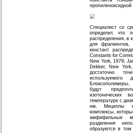
пропиленоксидной 
Специалист со ср
определит, что 
распределения, в 
для фрагментов,
констант распред
Constants for Correl
New York, 1979; Jam
Dekker, New York,
достаточно точ
используемого 
Блоксополимеры, 
будут предпоч
изотонических в
температуре с диа
нм. Мицеллы пр
комплексы, которы
амфифильные мо
разделения неп
образуются в том