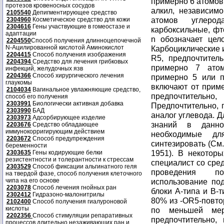
примерно 6 атомов
протезов кровеносных сосудов
алкил, независим
2105540
Депигментирующее средство
атомов углерод
2304960
Косметическое средство для кожи
2304616
Гены участвующие в гомеостазе и
карбоксильные, фт
адаптации
n обозначает цел
2204550
Способ получения длинноцепочечной
N-Ацилированной кислотой Аминокислот
Карбоциклические 
2204415
Способ получения изображения
R5, предпочтител
2204394
Средство для лечения грибковых
примерно 7 атом
инфекций, желудочных язв
2204366
Способ хирургического лечения
примерно 5 или п
глаукомы
включают от приме
2104034
Вагинальное увлажняющие средство,
предпочтительно,
способ его получения
2303991
Биологически активная добавка
Предпочтительно, 
2303990
БАД
аналог углевода. 
2303973
Адсорбирующее изделие
знаний в данно
2203676
Средство обладающее
иммунокорригирующим действием
необходимые дл
2203672
Способ предупреждения
синтезировать (См. 
беременности
1951). В некоторы
2303635
Гены кодирующие белки
резистентности и толерантности к стрессам
специалист со сре
2303529
Способ фиксации альгинатного геля
проведения по
на твердой фазе, способ получения клеточного
чипа на его основе
использование по
2203078
Способ лечения гнойных ран
блоки A-типа и B-
2302412
Гидразоно-малонитрилы
80% из -OR5-повто
2102400
Способ получения гиалуроновой
кислоты
по меньшей ме
2202356
Способ стимуляции репаративных
предпочтительно
процессов длительно незаживающих ран и