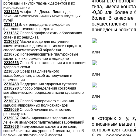
роговицы и внутриглазных дефектов и их
использование
2331438
Альфа - 2 - Дельта Лигант для
лечения симптомов нижних мочевыводящих
путей
2331411
Электропряденые аморфные
фармоцевтические средства
2331367
Способ профилактики образования
спаек и их рецидива
2130767
Масло в воде для получения
косметических и дерматологических средств,
способ косметической обработки
или
2230752
Поперечносшитые гиалуроновые
кислоты и их применение в медицине
2230558
Способ восстановления и сохранения
здоровья скмьи
2230550
Средства длительного
или
высвобождения, способ их получения и
применения
2230458
Поддержания здоровья суставов
2330290
Способ определения состояния
метаболических процессов в ткани суставного
или
хряща
2230073
Способ поперечного сшивания
карбоксилированных полисахаридов
2329059
Способ лечения полипозного
риносинусита
в которых x, y, z
2329037
Комбинированная терапия для
лечения иммуновоспалительных заболеваний
описанным выше п
2128666
Гиалуроновая кислота и ее соли,
которых для каждо
способ очистки гиалуроновой кислоты, способ
быть водородом, 
получения гиалуроновой кислоты.