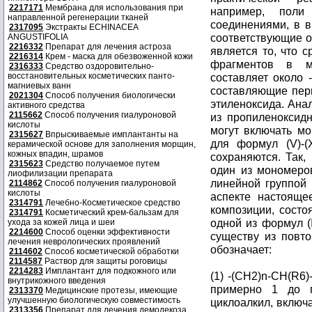
2217171
Мембрана для использования при
например, поли 
направленной регенерации тканей
соединениями, в 
2317095
Экстракты ECHINACEA
соответствующие 
ANGUSTIFOLIA
2216332
Препарат для лечения астроза
является то, что 
2216314
Крем - маска для обезвоженной кожи
фрагментов в м
2316333
Средство оздоровительно-
восстановительных косметических панто-
составляет около 
магниевых ванн
составляющие перв
2021304
Способ получения биологически
этиленоксида. Анал
активного средства
2115662
Способ получения гиалуроновой
из пропиленоксидн
кислоты
могут включать мо
2315627
Впрыскиваемые имплантанты на
для формул (V)-(
керамической основе для заполнения морщин,
кожных впадин, шрамов
сохраняются. Так
2315623
Средство получаемое путем
один из мономеро
лиофилизации препарата
линейной группой 
2114862
Способ получения гиалуроновой
кислоты
аспекте настояще
2314791
Лечебно-Косметическое средство
композиции, сост
2314791
Косметический крем-бальзам для
одной из формул (I
ухода за кожей лица и шеи
2214600
Способ оценки эффективности
существу из повт
лечения неврологических проявлений
обозначает:
2114602
Способ косметической обработки
2114587
Раствор для защиты роговицы
2214283
Имплантант для подкожного или
(1) -(CH2)n-CH(R6)
внутрикожного введения
примерно 1 до 
2313370
Медицинские протезы, имеющие
улучшенную биологическую совместимость
циклоалкил, включ
2313356
Препарат для лечения демодекоза