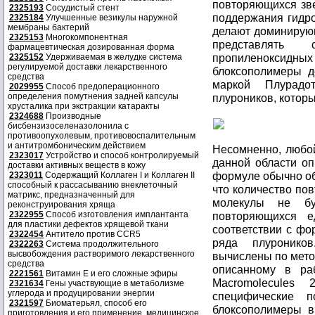
повторяющихся зве
2325193
Сосудистый стент
поддержания гидро
2325184
Улучшенные везикулы наружной
мембраны бактерий
делают доминирую
2325153
Многокомпонентная
представлять
фармацевтическая дозированная форма
пропиленоксид
2325152
Удерживаемая в желудке система
регулируемой доставки лекарственного
блоксополимеры д
средства
маркой Плурадо
2029955
Способ предоперационного
определения помутнения задней капсулы
плуроников, котор
хрусталика при экстракции катаракты
2324688
Производные
бисбензизоселеназолонила с
противоопухолевым, противовоспалительным
и антитромбоническим действием
Несомненно, любой
2323017
Устройство и способ контролируемый
данной области оп
доставки активных веществ в кожу
формуле обычно об
2323011
Содержащий Коллаген I и Коллаген II
способный к рассасыванию внеклеточный
что количество по
матрикс, предназначенный для
молекулы не буд
реконструирования хряща
2322955
Способ изготовления имплантанта
повторяющихся 
для пластики дефектов хрящевой ткани
соответствии с фо
2322454
Антитело против CCR5
ряда плуронико
2322263
Система продолжительного
высвобождения растворимого лекарственного
вычислены по мето
средства
описанному в раб
2221561
Витамин Е и его сложные эфиры
Macromolecules 
2321634
Гены участвующие в метаболизме
углерода и продуцировании энергии
специфические по
2321597
Биоматерьял, способ его
блоксополимеры в
приготовления и его применение, медицинское