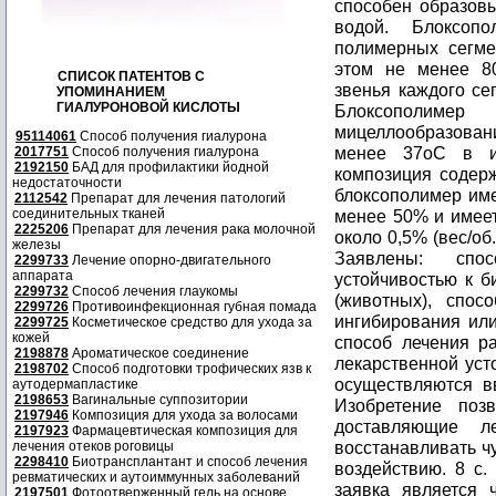
способен образов
водой. Блоксоп
полимерных сегме
этом не менее 8
СПИСОК ПАТЕНТОВ С
звенья каждого се
УПОМИНАНИЕМ
ГИАЛУРОНОВОЙ КИСЛОТЫ
Блоксополимер
мицеллообразования
95114061
Способ получения гиалурона
менее 37oС в из
2017751
Способ получения гиалурона
2192150
БАД для профилактики йодной
композиция содер
недостаточности
блоксополимер име
2112542
Препарат для лечения патологий
соединительных тканей
менее 50% и имеет
2225206
Препарат для лечения рака молочной
около 0,5% (вес/об
железы
Заявлены: спо
2299733
Лечение опорно-двигательного
аппарата
устойчивостью к б
2299732
Способ лечения глаукомы
(животных), спос
2299726
Противоинфекционная губная помада
ингибирования или
2299725
Косметическое средство для ухода за
кожей
способ лечения р
2198878
Ароматическое соединение
лекарственной уст
2198702
Способ подготовки трофических язв к
осуществляются в
аутодермапластике
2198653
Вагинальные суппозитории
Изобретение поз
2197946
Композиция для ухода за волосами
доставляющие л
2197923
Фармацевтическая композиция для
восстанавливать ч
лечения отеков роговицы
2298410
Биотрансплантант и способ лечения
воздействию. 8 с. 
ревматических и аутоиммунных заболеваний
заявка является
2197501
Фотоотверженный гель на основе