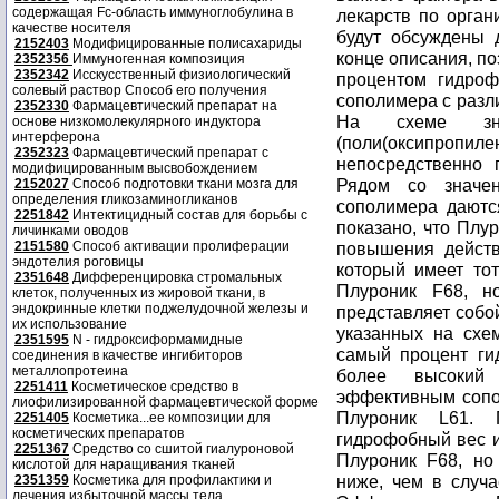
содержащая Fc-область иммуноглобулина в
качестве носителя
2152403
Модифицированные полисахариды
2352356
Иммуногенная композиция
2352342
Исскусственный физиологический
солевый раствор Способ его получения
2352330
Фармацевтический препарат на
основе низкомолекулярного индуктора
интерферона
2352323
Фармацевтический препарат с
модифицированным высвобождением
2152027
Способ подготовки ткани мозга для
определения гликозаминогликанов
2251842
Интектицидный состав для борьбы с
личинками оводов
2151580
Способ активации пролиферации
эндотелия роговицы
2351648
Дифференцировка стромальных
клеток, полученных из жировой ткани, в
эндокринные клетки поджелудочной железы и
их использование
2351595
N - гидроксиформамидные
соединения в качестве ингибиторов
металлопротеина
2251411
Косметическое средство в
лиофилизированной фармацевтической форме
2251405
Косметика...ее композиции для
косметических препаратов
2251367
Средство со сшитой гиалуроновой
кислотой для наращивания тканей
2351359
Косметика для профилактики и
лечения избыточной массы тела