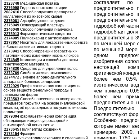
составляет по
2323748
Медицинская повязка
предпочтительно, 
2276998
Гидрогелевые композиции
2082416
Способ получения препарата с
предпочтительно, 
коллагенном из животного сырья
предпочтительном
2375081
Адсорбирующее изделие
2375049
Охлаждающий пластырь
гидрофобной части
2346049
Способ получения гиалурона
гидрофобная доля
2275913
Фармацевтические средства
предпочтительно 3
2174985
Полисахарид с антиоксидантом
2373957
Носитель для лекарственных средств
по меньшей мере о
и биологически активных веществ
по меньшей мере 
2373941
Способ коррекции возрастных и
одном предпоч
патологических изменений кожных покров
2174845
Композиции и способы доставки
изобретения сопо
генетического материала
настоящей комп
2174830
Средство для укрепления волос
критической конце
2373769
Синбиотическая композиция
2274472
Лечение апорно-двигательного
более чем 0,5%
аппарата и болевых синдромов
изотоническом вод
2372929
Профилактическая композиция на
чем примерно 0,05
основе веществ фенольной природы в
липосомной форме
более чем прим
2173563
Способ нанесения на поверхность
предпочтительно, н
предметов покрытия на основе гиалуроновой
кислоты, её производных и полусинтетических
Предпочтительно
полимеров
соответствуют форм
2079304
фармацевтическая композиция,
Особенно предпо
обладающая иммуносупрессорной и
антимикробной активностью
которые имеют ве
2273645
Полипептид ожирения
примерно 2000, 
2173154
Фракция
примерно 1780, а
кератансульфатолигосахаридов и содержащий