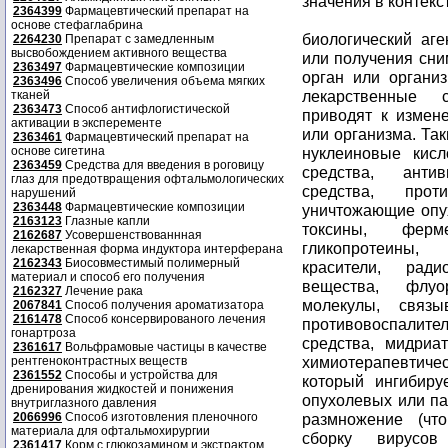
значения в контекс
2364399
Фармацевтический препарат на
основе стефаглабрина
биологический аге
2264230
Препарат с замедленным
высвобождением активного вещества
или получения сним
2363497
Фармацевтические композиции
орган или организ
2363496
Способ увеличения объема мягких
лекарственные с
тканей
2363473
Способ антифлогистической
приводят к измен
активации в эксперементе
или организма. Так
2363461
Фармацевтический препарат на
основе сигетина
нуклеиновые кисл
2363459
Средства для введения в роговицу
средства, анти
глаз для предотвращения офтальмологических
средства, прот
нарушений
2363448
Фармацевтические композиции
уничтожающие опух
2163123
Глазные капли
токсины, ферме
2162687
Усовершенствованнная
гликопротеины,
лекарственная форма индуктора интерферана
2162343
Биосовместимый полимерный
красители, ради
материал и способ его получения
вещества, флуо
2162327
Лечение рака
молекулы, связ
2067841
Способ получения ароматизатора
2161478
Способ консервированого лечения
противовоспали
гонартроза
средства, мидриа
2361617
Вольфрамовые частицы в качестве
химиотерапевтич
рентгеноконтрастных веществ
2361552
Способы и устройства для
который ингибиру
дренирования жидкостей и понижения
опухолевых или па
внутриглазного давления
2066996
Способ изготовления пленочного
размножение (чт
материала для офтальмохирургии
сборку вирусов
2361417
Корм с глюкозамином и экстрактом