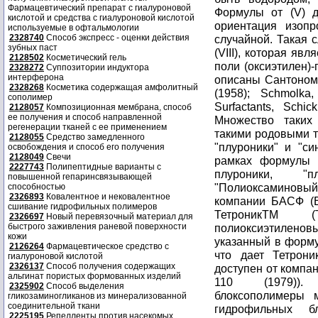
Фармацевтический препарат с гиалуроновой
Формулы от (V) д
кислотой и средства с гиалуроновой кислотой
ориентация изоп
используемые в офтальмологии
2328740
Способ экспресс - оценки действия
случайной. Такая 
зубных паст
(VIII), которая яв
2128502
Косметический гель
поли (оксиэтилен)
2328272
Суппозитории индуктора
интерферона
описаны Сантоном (
2328268
Косметика содержащая амфолитный
(1958); Schmolka,
сополимер
Surfactants, Schi
2128057
Композиционная мембрана, способ
ее получения и способ направленной
Множество таких
регенерации тканей с ее применением
такими родовыми т
2128055
Средство замедленного
"плуроники" и "с
освобождения и способ его получения
2128049
Свечи
рамках формулы 
2227743
Полипептидные варианты с
плуроники, "
повышенной гепаринсвязывающей
"Полиоксаминовы
способностью
2326893
Ковалентное и нековалентное
компании БАСФ (B
сшивание гидрофильных полимеров
ТетроникTM (T
2326697
Новый перевязочный материал для
быстрого заживления раневой поверхности
полиоксиэтилен
кожи
указанный в формул
2126264
Фармацевтическое средство с
что дает Тетрони
гиалуроновой кислотой
2326137
Способ получения содержащих
доступен от компан
альгинат пористых формованных изделий
110 (1979)). П
2325902
Способ выделения
блоксополимеры 
гликозаминогликанов из минерализованной
соединительной ткани
гидрофильных б
2225195
Репелленты против насекомых