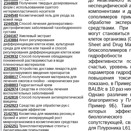
2344809
Получение твердых дозированных
форм с использованием сшитого
нетермопластичного носителя
2244540
Косметический гель для ухода за
кожей лица
2244536
Способ лечения дегенеративно-
дистрофических заболеваний тазобедренного
сустава
2344167
Хмелевый экстракт
2143884
Агент регулирования
дифференциации клеток кожи, культурная
среда для клеток или тканей и способ
регулирования дифференциации клеток кожи
2343932
Способ получения обладающих
пониженной растворимостью в воде
пленночных материалов
2343903
Устройство доставки лекарств для
контролируемого введения препаратов
2048817
Способ получения материала для
лечения ожогов и гнойно - некронических ран
2048803
Гидратантный крем
2242974
Средства и способы лечения
воспалительных заболнваний
2142816
Способ получения антигерпетической
вакцины
2342923
Средство для обработки рук с
увлажняющим эффектом
2142781
Косметика для макияжа ресниц и
бровей и агент ингирирующий рост
микроорганизмов в косметических средствах
2242251
Трансплантируемые стенты с
биоактивными покрытиями