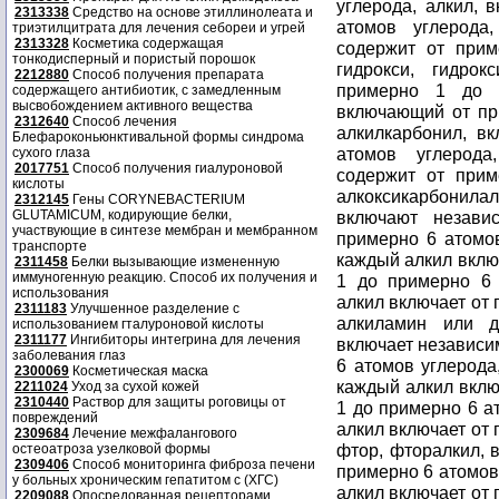
углерода, алкил,
2313338
Средство на основе этиллинолеата и
атомов углерода
триэтилцитрата для лечения себореи и угрей
2313328
Косметика содержащая
содержит от прим
тонкодисперный и пористый порошок
гидрокси, гидро
2212880
Способ получения препарата
примерно 1 до п
содержащего антибиотик, с замедленным
высвобождением активного вещества
включающий от пр
2312640
Способ лечения
алкилкарбонил, в
Блефароконьюнктивальной формы синдрома
атомов углерода
сухого глаза
2017751
Способ получения гиалуроновой
содержит от прим
кислоты
алкоксикарбонилал
2312145
Гены CORYNEBACTERIUM
GLUTAMICUM, кодирующие белки,
включают незави
участвующие в синтезе мембран и мембранном
примерно 6 атомов
транспорте
каждый алкил включ
2311458
Белки вызывающие измененную
иммуногенную реакцию. Способ их получения и
1 до примерно 6 
использования
алкил включает от 
2311183
Улучшенное разделение с
алкиламин или д
использованием гталуроновой кислоты
2311177
Ингибиторы интегрина для лечения
включает независим
заболевания глаз
6 атомов углерода
2300069
Косметическая маска
каждый алкил вклю
2211024
Уход за сухой кожей
2310440
Раствор для защиты роговицы от
1 до примерно 6 ат
повреждений
алкил включает от 
2309684
Лечение межфалангового
фтор, фторалкил, 
остеоатроза узелковой формы
2309406
Способ мониторинга фиброза печени
примерно 6 атомов 
у больных хроническим гепатитом с (ХГС)
алкил включает от 
2209088
Опосредованная рецепторами