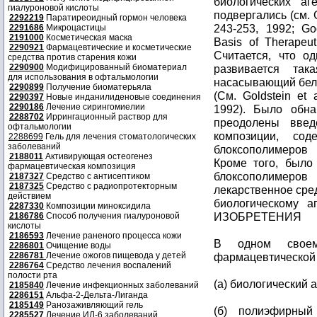
биологических а
гиалуроновой кислоты
подвергались (см. Go
2292219
Паратиреоидный гормон человека
243-253, 1992; Go
2291686
Микроцастицы
2191000
Косметическая маска
Basis of Therapeut
2290921
Фармацевтические и косметические
Считается, что о
средства против старения кожи
2290900
Модифицированный биоматериал
развивается так
для использования в офтальмологии
насасывающий белок
2290899
Получение биоматерьяла
(См. Goldstein et a
2290397
Новые инданилиденовые соединения
2290186
Лечение сирингомиелии
1992). Было обна
2288702
Иррингационный раствор для
преодолены введ
офтальмологии
композиции, со
2288699
Гель для лечения стоматологических
заболеваний
блоксополимеров
2188011
Активирующая остеогенез
Кроме того, было
фармацевтическая композиция
блоксополимеров
2187327
Средство с антисептиком
2187325
Средство с радиопротекторным
лекарственное сред
действием
биологическому
2287330
Композиции миноксидила
ИЗОБРЕТЕНИЯ
2186786
Способ получения гиалуроновой
кислоты
2186593
Лечение раненого процесса кожи
В одном своем
2286801
Очищение воды
2286781
Лечение ожогов пищевода у детей
фармацевтической
2286764
Средство лечения воспалений
полости рта
(а) биологический а
2185840
Лечение инфекционных заболеваний
2286151
Альфа-2-Дельта-Лиганда
2185149
Ранозаживляющий гель
(б) полиэфирный
2285527
Лечение ИЛ-6 заболеваний