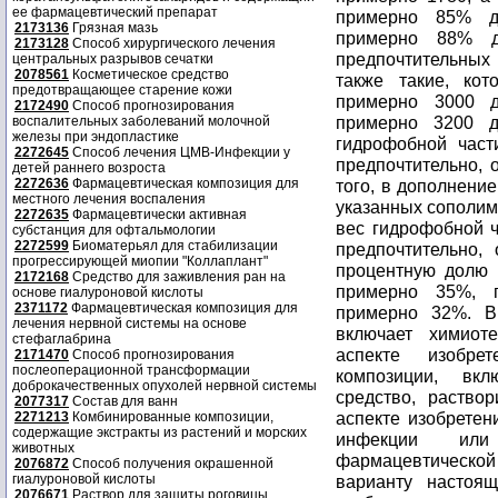
ее фармацевтический препарат
примерно 85% д
2173136
Грязная мазь
примерно 88% д
2173128
Способ хирургического лечения
предпочтительных
центральных разрывов сечатки
2078561
Косметическое средство
также такие, ко
предотвращающее старение кожи
примерно 3000 д
2172490
Способ прогнозирования
примерно 3200 
воспалительных заболеваний молочной
железы при эндопластике
гидрофобной час
2272645
Способ лечения ЦМВ-Инфекции у
предпочтительно,
детей раннего возроста
2272636
Фармацевтическая композиция для
того, в дополнени
местного лечения воспаления
указанных сополим
2272635
Фармацевтически активная
вес гидрофобной ч
субстанция для офтальмологии
2272599
Биоматерьял для стабилизации
предпочтительно,
прогрессирующей миопии "Коллаплант"
процентную долю 
2172168
Средство для заживления ран на
примерно 35%, 
основе гиалуроновой кислоты
2371172
Фармацевтическая композиция для
примерно 32%. В
лечения нервной системы на основе
включает химиот
стефаглабрина
аспекте изобре
2171470
Способ прогнозирования
послеоперационной трансформации
композиции, вкл
доброкачественных опухолей нервной системы
средство, раство
2077317
Состав для ванн
аспекте изобретен
2271213
Комбинированные композиции,
содержащие экстракты из растений и морских
инфекции или
животных
фармацевтическо
2076872
Способ получения окрашенной
гиалуроновой кислоты
варианту настоя
2076671
Раствор для защиты роговицы