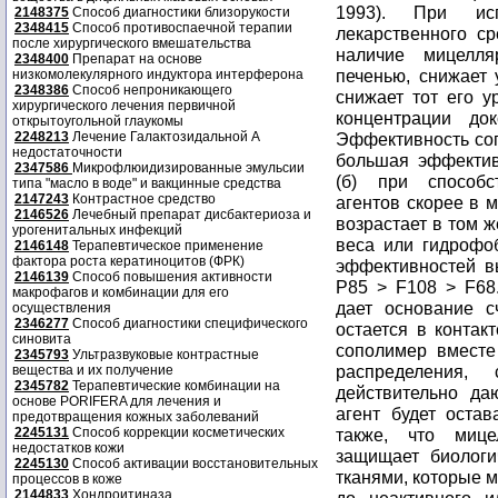
2148375
Способ диагностики близорукости
2348415
Способ противоспаечной терапии
после хирургического вмешательства
2348400
Препарат на основе
низкомолекулярного индуктора интерферона
2348386
Способ непроникающего
хирургического лечения первичной
открытоугольной глаукомы
2248213
Лечение Галактозидальной А
недостаточности
2347586
Микрофлюидизированные эмульсии
типа "масло в воде" и вакцинные средства
2147243
Контрастное средство
2146526
Лечебный препарат дисбактериоза и
урогенитальных инфекций
2146148
Терапевтическое применение
фактора роста кератиноцитов (ФРК)
2146139
Способ повышения активности
макрофагов и комбинации для его
осуществления
2346277
Способ диагностики специфического
синовита
2345793
Ультразвуковые контрастные
вещества и их получение
2345782
Терапевтические комбинации на
основе PORIFERA для лечения и
предотвращения кожных заболеваний
2245131
Способ коррекции косметических
недостатков кожи
2245130
Способ активации восстановительных
процессов в коже
2144833
Хондроитиназа