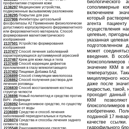
профилактики старения кожи
2138297
Медицинские устройства,
подверженные вызываемому разложению
2138295
Покрытие для ран
2337906
Ингибиторы цитозольной
фосфолипазы А2 Применение физиологически
допустимого корпускулярного ферримагнитного
или ферромагнитного материала. Способ
формирования магнитометрического
изображения
2137501
Устройство формирования
изображения
2137477
Способ лечения заболеваний
характеризующихся аутоиммунной агрессией
2137467
Крем для кожи лица и тела
2137449
Способ коррекции дефектов
преломления в глазу млекопитающего
2137402
Пищевая Добавка БАД
2336899
Способ стимуляции миелопоэза
2336862
Способ получения раствора для
лечения роговицы
2336830
Способ восстановления костных
структур челюсти
2136696
Новый полипептид и средство против
ВИЧ - Инфекции
2336092
Биоадгезивное средство, по существу
свободное от воды
2336089
Средство и способ лечения
заболеваний периодонтальных и пульпы
2336074
Средства и способы лечения заднего
сегмента глаза
2235548
Ранозаживляющее средство