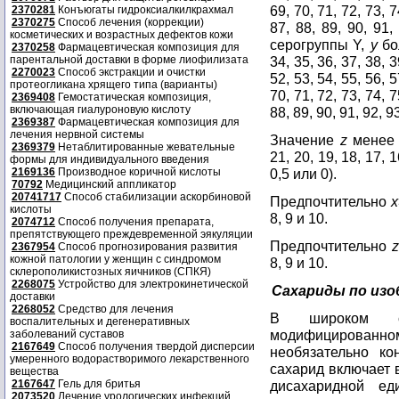
69, 70, 71, 72, 73, 7
2370281
Конъюгаты гидроксиалкилкрахмал
2370275
Способ лечения (коррекции)
87, 88, 89, 90, 91,
косметических и возрастных дефектов кожи
серогруппы Y,
y
бол
2370258
Фармацевтическая композиция для
парентальной доставки в форме лиофилизата
34, 35, 36, 37, 38, 3
2270023
Способ экстракции и очистки
52, 53, 54, 55, 56, 5
протеогликана хрящего типа (варианты)
70, 71, 72, 73, 74, 7
2369408
Гемостатическая композиция,
включающая гиалуроновую кислоту
88, 89, 90, 91, 92, 9
2369387
Фармацевтическая композиция для
лечения нервной системы
Значение
z
менее 
2369379
Нетаблитированные жевательные
21, 20, 19, 18, 17, 16
формы для индивидуального введения
2169136
Производное коричной кислоты
0,5 или 0).
70792
Медицинский аппликатор
20741717
Способ стабилизации аскорбиновой
Предпочтительно
x
кислоты
8, 9 и 10.
2074712
Способ получения препарата,
препятствующего преждевременной эякуляции
Предпочтительно
z
2367954
Способ прогнозирования развития
кожной патологии у женщин с синдромом
8, 9 и 10.
склерополикистозных яичников (СПКЯ)
2268075
Устройство для электрокинетической
Сахариды по из
доставки
2268052
Средство для лечения
В широком см
воспалительных и дегенеративных
модифицированному
заболеваний суставов
2167649
Способ получения твердой дисперсии
необязательно ко
умеренного водорастворимого лекарственного
сахарид включает 
вещества
2167647
Гель для бритья
дисахаридной един
2073520
Лечение урологических инфекций