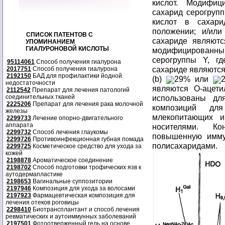
кислот. Модифиц
сахарид серогруп
кислот в сахар
положении; и/ил
СПИСОК ПАТЕНТОВ С
сахариде являют
УПОМИНАНИЕМ
ГИАЛУРОНОВОЙ КИСЛОТЫ
модифицированны
серогруппы Y, г
95114061
Способ получения гиалурона
сахариде являются
2017751
Способ получения гиалурона
2192150
БАД для профилактики йодной
(b)
29% или
недостаточности
являются O-ацет
2112542
Препарат для лечения патологий
соединительных тканей
использованы дл
2225206
Препарат для лечения рака молочной
композиций дл
железы
млекопитающих и
2299733
Лечение опорно-двигательного
аппарата
носителями. Ко
2299732
Способ лечения глаукомы
повышенную имму
2299726
Противоинфекционная губная помада
полисахаридами.
2299725
Косметическое средство для ухода за
кожей
2198878
Ароматическое соединение
2198702
Способ подготовки трофических язв к
аутодермапластике
2198653
Вагинальные суппозитории
2197946
Композиция для ухода за волосами
2197923
Фармацевтическая композиция для
лечения отеков роговицы
2298410
Биотрансплантант и способ лечения
ревматических и аутоиммунных заболеваний
2197501
Фотоотверженный гель на основе