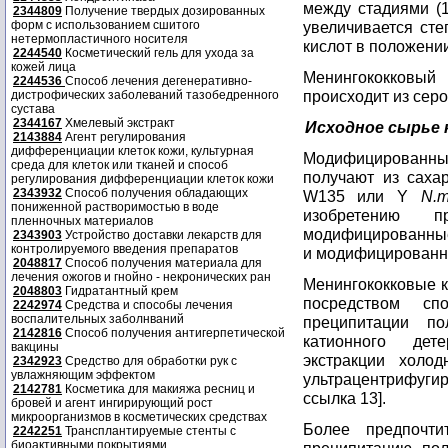
между стадиями (1
2344809
Получение твердых дозированных
форм с использованием сшитого
увеличивается сте
нетермопластичного носителя
кислот в положении
2244540
Косметический гель для ухода за
кожей лица
Менингококковый
2244536
Способ лечения дегенеративно-
происходит из серо
дистрофических заболеваний тазобедренного
сустава
2344167
Хмелевый экстракт
Исходное сырье 
2143884
Агент регулирования
дифференциации клеток кожи, культурная
Модифицированны
среда для клеток или тканей и способ
получают из саха
регулирования дифференциации клеток кожи
2343932
Способ получения обладающих
W135 или Y
N.m
пониженной растворимостью в воде
изобретению пр
пленночных материалов
модифицированны
2343903
Устройство доставки лекарств для
контролируемого введения препаратов
и модифицированн
2048817
Способ получения материала для
лечения ожогов и гнойно - некронических ран
Менингококковые 
2048803
Гидратантный крем
посредством сп
2242974
Средства и способы лечения
воспалительных заболнваний
преципитации по
2142816
Способ получения антигерпетической
катионного дете
вакцины
экстракции холо
2342923
Средство для обработки рук с
увлажняющим эффектом
ультрацентрифуги
2142781
Косметика для макияжа ресниц и
ссылка 13].
бровей и агент ингирирующий рост
микроорганизмов в косметических средствах
Более предпочти
2242251
Трансплантируемые стенты с
биоактивными покрытиями