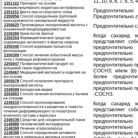
11, 10, 9, 8, 7, 6, 5, 
2351322
Препарат на основе
низкомолекулярного индуктора интерферона
Предпочтительн
2351153
Диета при остеортрите собак
Предпочтительно
z
2350958
Способ определения групповой
принадлежности синовальной жидкости
2350625
Производные гиалуроновой кислоты с
Предпочтительно с
пониженной биодеградируемостью
2150266
Крем после бритья
Когда сахарид к
2350354
Фармацевтическое средство
представляет соб
содержащие антагонист и фактор некроза
2350340
Способ коррекции процессов
предпочтитель
регенерации
предпочтител
2350309
Способ лечения избыточной массы
предпочтительн
тела с помощью рефлексотерапии
2250047
Профилактический продукт из
предпочтительно п
хрящевой ткани гидробионтов
COCH3; и/или (b)
2249467
Медицинский матерьял и изделия на
более предпочти
его основе
2055079
Способ получения препарата
предпочтительн
гиалуроновой кислоты
предпочтительно п
2349599
Биоадгезив мидии
-COCH3.
2054903
Способ лечения коллагеноза у бычков
на откорме
2249210
Способ прогнозирования
Когда сахарид 
предрасположенности к развитию и тяжести
представляет соб
течения деформирующего остеоартроза
предпочтител
коленного сустава у взрослых
2349339
Средство для соединительной ткани
предпочтител
2148988
Человеческий интерферона
предпочтительн
2148399
Лечение атеросклероза
предпочтительно п
2148396
Способ определения активного
вещества в дифильных мазевых основах