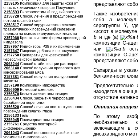
2159105
Композиция для защиты кожи от
представляют собо
опасных химических веществ Получение
2158593
Биосовместимый водный раствор
Также изобретени
2358728
Способ лечения и предупреждения
себя
a
молекул 
потери костной ткани
серогруппы Y, гд
2258517
Способ хирургического лечения
травмотических повреждений селезенки
кислот в молекуле
пленкой на основе гиалуроновой кислоты
b
, и где (a)
x%
a·
2357968
Кристалические формы производной
имидазола
композиции O-аце
2357957
Ингибиторы P38 и их применение
или
z%
a·b
оста
2157647
Пищевая добавка и ее получение
композиции O-ац
2357758
Препараты для чрескожной и
чересслизистой добавки
представляют собо
2063244
Способ стабилизации растворов
2063140
Способ получения препарата для
Сахариды в указа
консервирования мяса
белками-носителям
2157381
Способ получения гиалуроновой
кислоты
Предпочтительно 
2257198
Композиции микроцастиц
2356909
Белковый комплекс
находятся в очище
2356570
Косметическая композиция
отсутствие нативн
2256434
Способ закрытия перфорации
барабанной перепонки
Описания струк
2356520
Способ лечения постконтузионного
повреждения сечатки глаза
2156133
Г
ель
По этому изобр
2255945
Полимерная композиция
необязательно 
2355761
Средства повторной
включающим в с
дифференцировки
2061043
Способ повышения устойчивости
дисахаридного мот
урокиназы к нагреванию