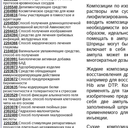
протезов кровеносных сосудов
Композиции по изо
2105540
Депигментирующее средство
растворы или су
2304960
Косметическое средство для кожи
2304616
Гены участвующие в гомеостазе и
лиофилизированн
адаптации
вводить композиц
2204550
Способ получения длинноцепочечной
необходимости во
N-Ацилированной кислотой Аминокислот
2204415
Способ получения изображения
образом, идеальн
2204394
Средство для лечения грибковых
помещать в ампу
инфекций, желудочных язв
2204366
Способ хирургического лечения
Шприцы могут бы
глаукомы
включает в себя 
2104034
Вагинальное увлажняющие средство,
ампула может в
способ его получения
2303991
Биологически активная добавка
многократные дозы
2303990
БАД
2303973
Адсорбирующее изделие
Жидкие композиц
2203676
Средство обладающее
восстановления д
иммунокорригирующим действием
2203672
Способ предупреждения
например для вос
беременности
Hib или DTP. Ко
2303635
Гены кодирующие белки
применять для так
резистентности и толерантности к стрессам
2303529
Способ фиксации альгинатного геля
изобретению предо
на твердой фазе, способ получения клеточного
себя две ампул
чипа на его основе
заполненный шпри
2203078
Способ лечения гнойных ран
2302412
Гидразоно-малонитрилы
применяемого для
2102400
Способ получения гиалуроновой
инъекции.
кислоты
2202356
Способ стимуляции репаративных
Сухие композиц
процессов длительно незаживающих ран и