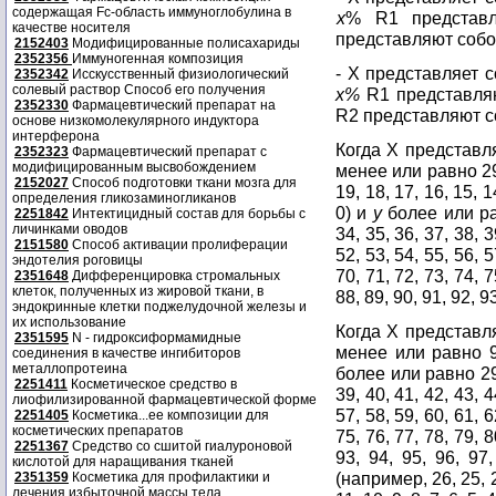
содержащая Fc-область иммуноглобулина в
x
% R1 представ
качестве носителя
представляют соб
2152403
Модифицированные полисахариды
2352356
Иммуногенная композиция
- X представляет с
2352342
Исскусственный физиологический
солевый раствор Способ его получения
x%
R1 представля
2352330
Фармацевтический препарат на
R2 представляют 
основе низкомолекулярного индуктора
интерферона
Когда X представл
2352323
Фармацевтический препарат с
модифицированным высвобождением
менее или равно 29 
2152027
Способ подготовки ткани мозга для
19, 18, 17, 16, 15, 14
определения гликозаминогликанов
0) и
y
более или ра
2251842
Интектицидный состав для борьбы с
личинками оводов
34, 35, 36, 37, 38, 3
2151580
Способ активации пролиферации
52, 53, 54, 55, 56, 5
эндотелия роговицы
70, 71, 72, 73, 74, 7
2351648
Дифференцировка стромальных
клеток, полученных из жировой ткани, в
88, 89, 90, 91, 92, 9
эндокринные клетки поджелудочной железы и
их использование
Когда X представл
2351595
N - гидроксиформамидные
менее или равно 9 
соединения в качестве ингибиторов
металлопротеина
более или равно 29 
2251411
Косметическое средство в
39, 40, 41, 42, 43, 4
лиофилизированной фармацевтической форме
57, 58, 59, 60, 61, 6
2251405
Косметика...ее композиции для
косметических препаратов
75, 76, 77, 78, 79, 8
2251367
Средство со сшитой гиалуроновой
93, 94, 95, 96, 97
кислотой для наращивания тканей
(например, 26, 25, 24
2351359
Косметика для профилактики и
лечения избыточной массы тела