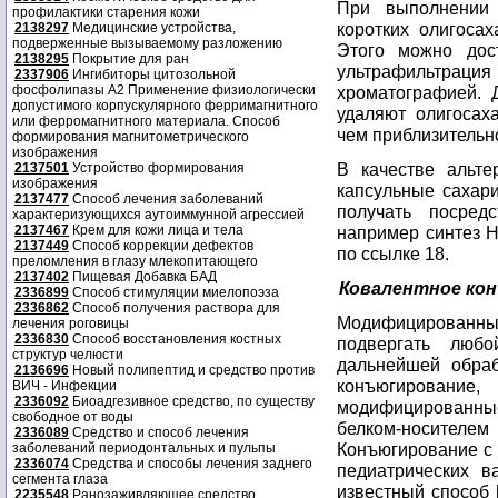
При выполнении 
профилактики старения кожи
коротких олигосах
2138297
Медицинские устройства,
подверженные вызываемому разложению
Этого можно дос
2138295
Покрытие для ран
ультрафильтра
2337906
Ингибиторы цитозольной
фосфолипазы А2 Применение физиологически
хроматографией. 
допустимого корпускулярного ферримагнитного
удаляют олигосах
или ферромагнитного материала. Способ
чем приблизительно
формирования магнитометрического
изображения
В качестве альте
2137501
Устройство формирования
изображения
капсульные сахари
2137477
Способ лечения заболеваний
получать посред
характеризующихся аутоиммунной агрессией
2137467
Крем для кожи лица и тела
например синтез H
2137449
Способ коррекции дефектов
по ссылке 18.
преломления в глазу млекопитающего
2137402
Пищевая Добавка БАД
Ковалентное ко
2336899
Способ стимуляции миелопоэза
2336862
Способ получения раствора для
Модифицированн
лечения роговицы
2336830
Способ восстановления костных
подвергать люб
структур челюсти
дальнейшей обраб
2136696
Новый полипептид и средство против
конъюгирование, 
ВИЧ - Инфекции
2336092
Биоадгезивное средство, по существу
модифицированные
свободное от воды
белком-носите
2336089
Средство и способ лечения
Конъюгирование с 
заболеваний периодонтальных и пульпы
2336074
Средства и способы лечения заднего
педиатрических в
сегмента глаза
известный способ 
2235548
Ранозаживляющее средство