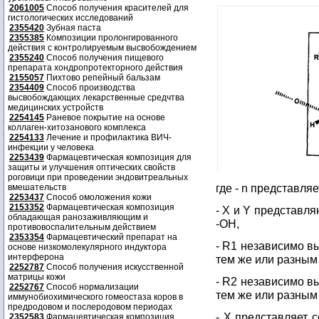
2061005
Способ получения красителей для
гистологических исследований
2355420
Зубная паста
2355385
Композиции пролонгированного
действия с контролируемым высвобождением
2355240
Способ получения пищевого
препарата хондропротекторного действия
2155057
Пихтово репейный бальзам
2354409
Способ производства
высвобождающих лекарственные средчтва
медицинских устройств
2254145
Раневое покрытие на основе
коллаген-хитозанового комплекса
2254133
Лечение и профилактика ВИЧ-
инфекции у человека
2253439
Фармацевтическая композиция для
защиты и улучшения оптических свойств
роговици при проведении эндовитреальных
где - n представляе
вмешательств
2253437
Способ омоложения кожи
2153352
Фармацевтическая композиция
- X и Y представл
обладающая ранозаживляющим и
-OH,
противовоспалительным действием
2353354
Фармацевтический препарат на
- R1 независимо в
основе низкомолекулярного индуктора
интерферона
тем же или разным
2252787
Способ получения искусственной
матрицы кожи
- R2 независимо в
2252767
Способ нормализации
тем же или разным 
иммунобиохимического гомеостаза коров в
предродовом и послеродовом периодах
- X представляет с
2352583
Фармацевтическая композиция