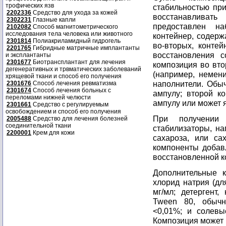
трофических язв
стабильностью при
2202336
Средство для ухода за кожей
восстанавливат
2302231
Глазные капли
предоставлен н
2102082
Способ магнитометрического
исследования тела человека или животного
контейнер, содерж
2301814
Полиакриламидный гидрогель
во-вторых, конте
2201765
Гибридные матричные имплантанты
восстановления с
и эксплантанты
2301677
Биотрансплантант для лечения
композиция во вто
дегенеративных и трвматических заболеваний
(например, немени
хрящевой ткани и способ его получения
наполнители. Обы
2301676
Способ лечения ревматизма
2301674
Способ лечения больных с
ампулу; второй к
переломами нижней челюсти
ампулу или может 
2301661
Средство с регулируемым
освобождением и способ его получения
При получении 
2005488
Средство для лечения болезней
соединительной ткани
стабилизаторы, на
2200001
Крем для кожи
сахароза, или са
компоненты добав
восстановленной к
Дополнительные 
хлорид натрия (дл
мг/мл; детергент,
Tween 80, обычн
<0,01%; и солев
Композиция может 