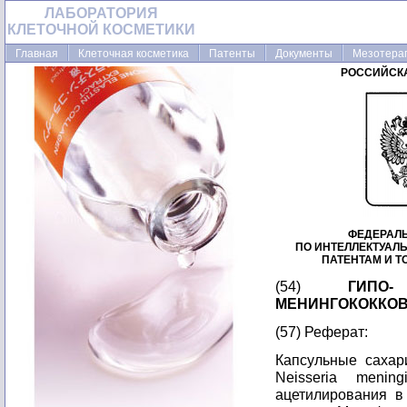
ЛАБОРАТОРИЯ
КЛЕТОЧНОЙ КОСМЕТИКИ
Главная
Клеточная косметика
Патенты
Документы
Мезотера
РОССИЙСК
ФЕДЕРАЛ
ПО ИНТЕЛЛЕКТУАЛ
ПАТЕНТАМ И 
(54)
ГИПО
МЕНИНГОКОККО
(57) Реферат:
Капсульные сахар
Neisseria menin
ацетилирования в