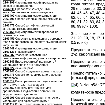
2364399
Фармацевтический препарат на
когда гексоза пре
основе стефаглабрина
29 (например, 30, 31,
2264230
Препарат с замедленным
высвобождением активного вещества
44, 45, 46, 47, 48, 4
2363497
Фармацевтические композиции
62, 63, 64, 65, 66, 6
2363496
Способ увеличения объема мягких
80, 81, 82, 83, 84, 8
тканей
2363473
Способ антифлогистической
98, 99 или 100).
активации в эксперементе
2363461
Фармацевтический препарат на
Значение
z
менее и
основе сигетина
21, 20, 19, 18, 17, 16
2363459
Средства для введения в роговицу
глаз для предотвращения офтальмологических
0,5 или 0).
нарушений
2363448
Фармацевтические композиции
Предпочтительно
2163123
Глазные капли
z>p
, как описано в
2162687
Усовершенствованнная
лекарственная форма индуктора интерферана
Предпочтительно 
2162343
Биосовместимый полимерный
материал и способ его получения
ацетилнейраминову
2162327
Лечение рака
2067841
Способ получения ароматизатора
Предпочтительно 
2161478
Способ консервированого лечения
[гексоза]} представ
гонартроза
2361617
Вольфрамовые частицы в качестве
4)-D-Neu
p
5Ac(7/
рентгеноконтрастных веществ
2361552
Способы и устройства для
дренирования жидкостей и понижения
когда гексоза пред
внутриглазного давления
2066996
Способ изготовления пленочного
Предпочтительно 
материала для офтальмохирургии
[гексоза]} представ
2361417
Корм с глюкозамином и экстрактом