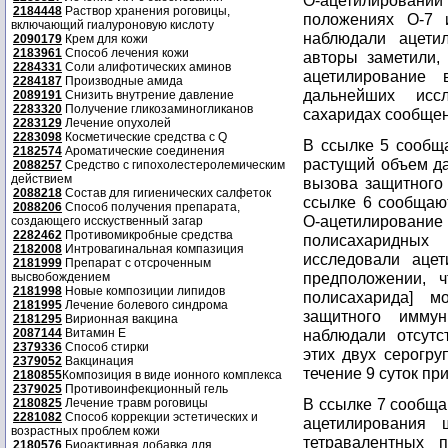
O-ацетилировании
2184448
Раствор хранения роговицы,
положениях O-7 
включающий гиалуроновую кислоту
наблюдали ацети
2090179
Крем для кожи
2183961
Способ лечения кожи
авторы заметили,
2284331
Соли алифотических аминов
ацетилирование
2284187
Производные амида
дальнейших исс
2089191
Снизить внутрение давление
2283320
Получение гликозаминогликанов
сахаридах сообщен
2283129
Лечение опухолей
2283098
Косметические средства с Q
В ссылке 5 сообща
2182574
Ароматические соединения
растущий объем д
2088257
Средство с гипохолестеролемическим
действием
вызова защитного 
2088218
Состав для гигиенических салфеток
ссылке 6 сообщают
2088206
Способ получения препарата,
O-ацетилировани
создающего исскуственный загар
2282462
Противомикробные средства
полисахаридных
2182008
Интровагинальная компазиция
исследовали аце
2181999
Препарат с отсроченным
предположении, ч
высвобождением
2181998
Новые композиции липидов
полисахарида] 
2181995
Лечение болевого синдрома
защитного иммун
2181295
Вирионная вакцина
2087144
Витамин Е
наблюдали отсутс
2379336
Способ стирки
этих двух серогру
2379052
Вакцинация
течение 9 суток пр
2180855
Композиция в виде ионного комплекса
2379025
Противоинфекционный гель
В ссылке 7 сообща
2180825
Лечение травм роговицы
2281082
Способ коррекции эстетических и
ацетилирования
возрастных проблем кожи
тетравалентных 
2180576
Биоактивная добавка для