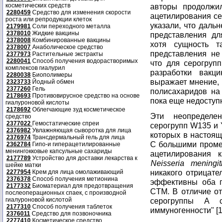
косметических средств
авторы продолжи
2280459
Средство для изменения скорости
ацетилирования се
роста или репродукции клеток
указали, что даль
2179981
Соли переходного металла
2378010
Жидкие вакцины
представления дл
2378008
Комбинированные вакцины
хотя сущность 
2378007
Анаболическое средство
представления не
2377973
Растительные экстракты
2280041
Способ получения водорастворимых
что для серогруп
комплексов гиалурил
разработки вакц
2280038
Биополимеры
выражает мнение,
2323733
Йодный обмен
2377260
Гель
полисахаридов на
2178693
Противовирусное средство на основе
пока еще недоступ
гиалуроновой кислоты
2178692
Облегчающие зуд косметическое
Эти неопределе
средство
2377022
Гемостатические спреи
серогрупп W135 и 
2376982
Увлажняющая сыворотка для лица
которых в настоя
2376974
Трансдермальный гель для лица
С большими промеж
2362784
Гипо-и гиперацетилированные
менингокковые капсульные сахариды
ацетилирования 
2177789
Устройство для доставки лекарства к
Neisseria meningiti
шейке матки
никакого отрицате
2277954
Крем для лица омолаживающий
2376378
Способ получения метионина
эффективны оба пр
2177332
Биоматериал для предотвращения
CTM. В отличие от
послеоперационных спаек, с производной
гиалуроновой кислотой
серогруппы A с
2177310
Способ получения таблеток
иммуногенности" [1
2376011
Средство для позвоночника
2277410
Косметическое средство