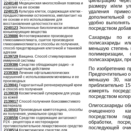
фильтрацию чере
2240140
Медицинская многослойная повязка и
размеру и/или у
изделия на ее основе
удаления приме
2240135
Культура клеток, содержащая клетки -
предшественники остеонегеза, имплантант на
дополнительной о
ее основе и его использование для
удобно выполнять
восстановления целостности кости
посредством добав
2240123
Экзогенные биологически активные
коньюгирующие вещества
2139886
Фотоотвержаемое производное
Сахариды по из
гликозаминогликата, сшитое производное
полисахариды ил
гликозаминогликата и способы их получения,
меньшую степень 
способ предотвращения клеточной и тканевой
адгезии
полимеризации,
2139729
Вакцина. Способ стимулирования
полисахаридах, пр
иммунной системы
2339386
Средство обладающее радио - и
По изобретению п
химиозащитным действием
2339369
Лечение офтальмологических
Предпочтительно о
нарушений с использованием мочевины и ее
меньшую 30, на
производных
приблизительно 15
2139041
Гидратантный регенерирующий крем
и способ его получения
измерять посред
2139039
Косметический суперкрем для ухода
посредством колори
за кожей
2139017
Способ получения боисовместимого
Олигосахариды об
материала
2138503
Производные камптотецина, способы
очищенного кап
их получения, уникальное средство
посредством гид
2338556
Средство содержащие антагонист
обработки, поср
Р2Х - рецептора и нестероидное
противоспалительное лекарственное средство
последующей очис
2338514
Косметическое средство для