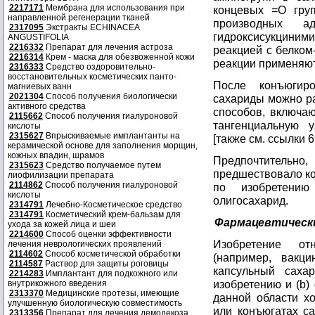
2217171
Мембрана для использования при
концевых =О гру
направленной регенерации тканей
производных а
2317095
Экстракты ECHINACEA
гидроксисукцин
ANGUSTIFOLIA
2216332
Препарат для лечения астроза
реакцией с белком
2216314
Крем - маска для обезвоженной кожи
реакции применяют
2316333
Средство оздоровительно-
восстановительных косметических панто-
После конъюгир
магниевых ванн
2021304
Способ получения биологически
сахариды можно ра
активного средства
способов, включа
2115662
Способ получения гиалуроновой
тангенциальную у
кислоты
2315627
Впрыскиваемые имплантанты на
[также см. ссылки 69 
керамической основе для заполнения морщин,
кожных впадин, шрамов
Предпочтительн
2315623
Средство получаемое путем
предшествовало ко
лиофилизации препарата
2114862
Способ получения гиалуроновой
по изобретению
кислоты
олигосахарид.
2314791
Лечебно-Косметическое средство
2314791
Косметический крем-бальзам для
Фармацевтическ
ухода за кожей лица и шеи
2214600
Способ оценки эффективности
Изобретение от
лечения неврологических проявлений
2114602
Способ косметической обработки
(например, вакц
2114587
Раствор для защиты роговицы
капсульный саха
2214283
Имплантант для подкожного или
изобретению и (b)
внутрикожного введения
2313370
Медицинские протезы, имеющие
данной области х
улучшенную биологическую совместимость
или конъюгатах с
2313356
Препарат для лечения демодекоза