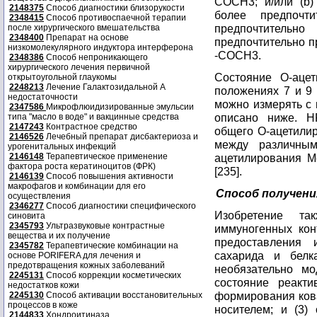
COCH3; и/или (b)
2148375
Способ диагностики близорукости
более предпочти
2348415
Способ противоспаечной терапии
предпочтительн
после хирургического вмешательства
2348400
Препарат на основе
предпочтительно п
низкомолекулярного индуктора интерферона
-COCH3.
2348386
Способ непроникающего
хирургического лечения первичной
Состояние O-ацет
открытоугольной глаукомы
2248213
Лечение Галактозидальной А
положениях 7 и 9 
недостаточности
можно измерять с 
2347586
Микрофлюидизированные эмульсии
описано ниже. 
типа "масло в воде" и вакцинные средства
2147243
Контрастное средство
общего O-ацетилир
2146526
Лечебный препарат дисбактериоза и
между различным
урогенитальных инфекций
2146148
Терапевтическое применение
ацетилирования 
фактора роста кератиноцитов (ФРК)
[235].
2146139
Способ повышения активности
макрофагов и комбинации для его
Способ получени
осуществления
2346277
Способ диагностики специфического
Изобретение та
синовита
2345793
Ультразвуковые контрастные
иммуногенных кон
вещества и их получение
предоставления и
2345782
Терапевтические комбинации на
сахарида и белк
основе PORIFERA для лечения и
предотвращения кожных заболеваний
необязательно м
2245131
Способ коррекции косметических
состояние реакти
недостатков кожи
формирования кова
2245130
Способ активации восстановительных
процессов в коже
носителем; и (3) 
2144833
Хондроитиназа