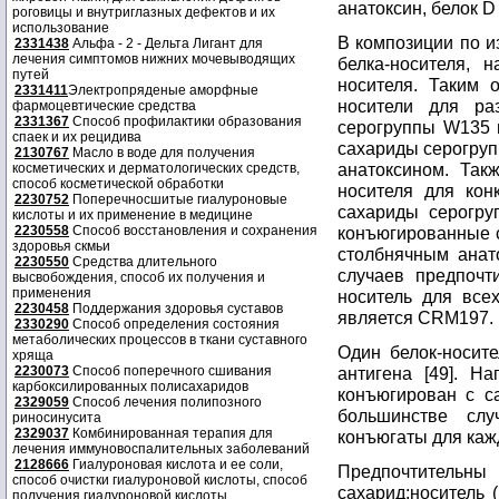
анатоксин, белок 
роговицы и внутриглазных дефектов и их
использование
В композиции по и
2331438
Альфа - 2 - Дельта Лигант для
лечения симптомов нижних мочевыводящих
белка-носителя, 
путей
носителя. Таким 
2331411
Электропряденые аморфные
носители для ра
фармоцевтические средства
2331367
Способ профилактики образования
серогруппы W135 
спаек и их рецидива
сахариды серогруп
2130767
Масло в воде для получения
анатоксином. Так
косметических и дерматологических средств,
способ косметической обработки
носителя для конк
2230752
Поперечносшитые гиалуроновые
сахариды серогру
кислоты и их применение в медицине
2230558
Способ восстановления и сохранения
конъюгированные 
здоровья скмьи
столбнячным анат
2230550
Средства длительного
случаев предпочт
высвобождения, способ их получения и
применения
носитель для все
2230458
Поддержания здоровья суставов
является CRM197.
2330290
Способ определения состояния
метаболических процессов в ткани суставного
Один белок-носите
хряща
2230073
Способ поперечного сшивания
антигена [49]. Н
карбоксилированных полисахаридов
конъюгирован с с
2329059
Способ лечения полипозного
большинстве слу
риносинусита
2329037
Комбинированная терапия для
конъюгаты для каж
лечения иммуновоспалительных заболеваний
2128666
Гиалуроновая кислота и ее соли,
Предпочтител
способ очистки гиалуроновой кислоты, способ
сахарид:носитель (м
получения гиалуроновой кислоты.