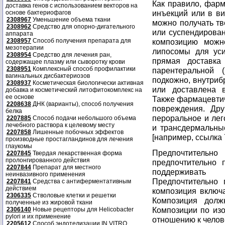
Как правило, фарм
доставка генов с использованием векторов на
инъекций или в ви
основе бактериофагов
2308967
Уменьшение объема ткани
можно получать т
2308962
Средство для опорно-дигательного
или суспендирован
аппарата
2308957
Способ получения препарата для
композицию можн
мезотерапии
липосомы для уси
2308954
Средство для лечения ран,
прямая доставка
содержащее плазму или сыворотку крови
2308951
Комплексный способ профилактики
парентеральной 
вагинальных дисбактериозов
подкожно, внутриб
2308937
Косметическая биологически активная
или доставлена в
добавка и косметический литофитокомплекс на
ее основе
Также фармацевтич
2208638
ДНК (варианты), способ получения
повреждения. Др
белка
пероральное и лег
2207885
Способ подачи небольшого объема
лечебного раствора к целевому месту
и трансдермальны
2207858
Лишенные побочных эффектов
[например, ссылка 
производные простагландинов для лечения
глаукомы
Предпочтительно
2207845
Твердая лекарственная форма
пролонгированного действия
предпочтительно 
2207844
Препарат для местного
поддерживать 
неинвазивного применения
Предпочтительно 
2207841
Средства с антиферментативным
действием
композиция включа
2306335
Стволовые клетки и решетки
Композиция долж
полученные из жировой ткани
Композиции по из
2306140
Новые рецепторы для Helicobacter
pylori и их применение
отношению к челов
2205612
Способ эндотелизации IN VITRO