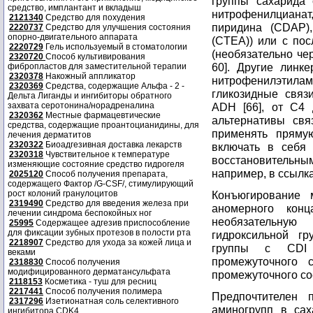
группы сахарида 
средство, имплантант и вкладыш
нитрофенилцианат,
2121340
Средство для похудения
пиридина (CDAP),
2220737
Средство для улучшения состояния
опорно-двигательного аппарата
(CTEA)) или с по
2220729
Гель используемый в стоматологии
(необязательно чер
2320720
Способ культивирования
60]. Другие линк
фибропластов для заместительной терапии
2320378
Накожный аппликатор
нитрофенилэтила
2320369
Средства, содержащие Альфа - 2 -
гликозидные связи
Дельта Лиганды и ингибиторы обратного
захвата серотонина/норадреналина
ADH [66], от C4 
2320362
Местные фармацевтические
альтернативы св
средства, содержащие проантоцианидины, для
применять пряму
лечения дерматитов
2320322
Биоадгезивная доставка лекарств
включать в себя
2320318
Чувствительное к температуре
восстановительн
изменяющие состояние средство гидрогеля
например, в ссылка
2025120
Способ получения препарата,
содержащего Фактор /G-CSF/, стимулирующий
рост колоний гранулоцитов
Конъюгирование 
2319490
Средство для введения железа при
аномерного конц
лечении синдрома беспокойных ног
необязательну
25995
Содержащее адгезив приспособление
для фиксации зубных протезов в полости рта
гидроксильной гр
2218907
Средство для ухода за кожей лица и
группы с CDI 
веками
промежуточного 
2318830
Способ получения
модифицированного дерматансульфата
промежуточного со
2118153
Косметика - туш для ресниц
2217441
Способ получения полимера
Предпочтителен 
2317296
Изетионатная соль селективного
аминогрупп в сах
ингибитора CDK4