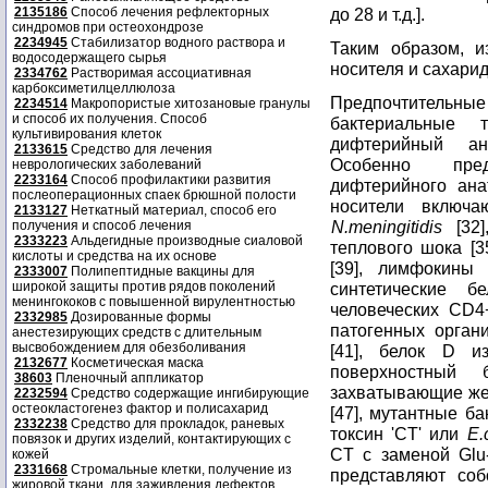
2135186
Способ лечения рефлекторных
до 28 и т.д.].
синдромов при остеохондрозе
2234945
Стабилизатор водного раствора и
Таким образом, и
водосодержащего сырья
носителя и сахари
2334762
Растворимая ассоциативная
карбоксиметилцеллюлоза
Предпочтительны
2234514
Макропористые хитозановые гранулы
и способ их получения. Способ
бактериальные 
культивирования клеток
дифтерийный ан
2133615
Средство для лечения
Особенно пре
неврологических заболеваний
2233164
Способ профилактики развития
дифтерийного анат
послеоперационных спаек брюшной полости
носители включ
2133127
Неткатный материал, способ его
N.meningitidis
[32]
получения и способ лечения
2333223
Альдегидные производные сиаловой
теплового шока [3
кислоты и средства на их основе
[39], лимфокины 
2333007
Полипептидные вакцины для
широкой защиты против рядов поколений
синтетические б
менингококов с повышенной вирулентностью
человеческих CD4
2332985
Дозированные формы
патогенных органи
анестезирующих средств с длительным
высвобождением для обезболивания
[41], белок D 
2132677
Косметическая маска
поверхностный 
38603
Пленочный аппликатор
захватывающие жел
2232594
Средство содержащие ингибирующие
остеокластогенез фактор и полисахарид
[47], мутантные б
2332238
Средство для прокладок, раневых
токсин 'CT' или
E.
повязок и других изделий, контактирующих с
CT с заменой Glu-
кожей
2331668
Стромальные клетки, получение из
представляют соб
жировой ткани, для заживления дефектов