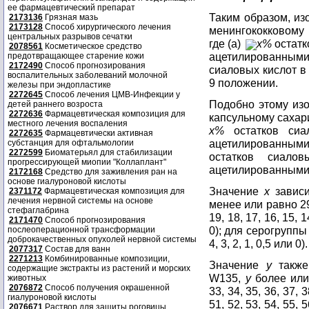
ее фармацевтический препарат
Таким образом, из
2173136
Грязная мазь
2173128
Способ хирургического лечения
менингококковому
центральных разрывов сечатки
где (a)
x%
остатк
2078561
Косметическое средство
ацетилированными
предотвращающее старение кожи
2172490
Способ прогнозирования
сиаловых кислот в
воспалительных заболеваний молочной
9 положении.
железы при эндопластике
2272645
Способ лечения ЦМВ-Инфекции у
Подобно этому из
детей раннего возроста
2272636
Фармацевтическая композиция для
капсульному сахари
местного лечения воспаления
x%
остатков сиа
2272635
Фармацевтически активная
ацетилированными
субстанция для офтальмологии
2272599
Биоматерьял для стабилизации
остатков сиало
прогрессирующей миопии "Коллаплант"
ацетилированными 
2172168
Средство для заживления ран на
основе гиалуроновой кислоты
Значение
x
зависи
2371172
Фармацевтическая композиция для
лечения нервной системы на основе
менее или равно 29 
стефаглабрина
19, 18, 17, 16, 15, 14
2171470
Способ прогнозирования
0); для серогруппы
послеоперационной трансформации
доброкачественных опухолей нервной системы
4, 3, 2, 1, 0,5 или 0).
2077317
Состав для ванн
2271213
Комбинированные композиции,
Значение
y
также
содержащие экстракты из растений и морских
W135,
y
более или 
животных
2076872
Способ получения окрашенной
33, 34, 35, 36, 37, 3
гиалуроновой кислоты
51, 52, 53, 54, 55, 5
2076671
Раствор для защиты роговицы