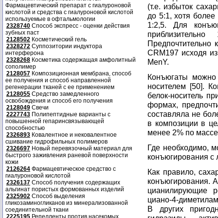
Фармацевтический препарат с гиалуроновой
(т.е. избыток сах
кислотой и средства с гиалуроновой кислотой
до 5:1, хотя боле
используемые в офтальмологии
1:2,5. Для конъ
2328740
Способ экспресс - оценки действия
зубных паст
приблизительн
2128502
Косметический гель
Предпочтительно к
2328272
Суппозитории индуктора
CRM197 исходя из
интерферона
2328268
Косметика содержащая амфолитный
MenY.
сополимер
2128057
Композиционная мембрана, способ
Конъюгаты можно 
ее получения и способ направленной
носителем [50]. К
регенерации тканей с ее применением
2128055
Средство замедленного
белок-носитель пр
освобождения и способ его получения
формах, предпочт
2128049
Свечи
составляла не бол
2227743
Полипептидные варианты с
повышенной гепаринсвязывающей
в композиции в це
способностью
менее 2% по массе
2326893
Ковалентное и нековалентное
сшивание гидрофильных полимеров
Где необходимо, 
2326697
Новый перевязочный материал для
быстрого заживления раневой поверхности
конъюгирования с
кожи
2126264
Фармацевтическое средство с
Как правило, саха
гиалуроновой кислотой
конъюгирования. А
2326137
Способ получения содержащих
альгинат пористых формованных изделий
цианилирующие р
2325902
Способ выделения
циано-4-диметилами
гликозаминогликанов из минерализованной
В других пригод
соединительной ткани
2225195
Репелленты против насекомых