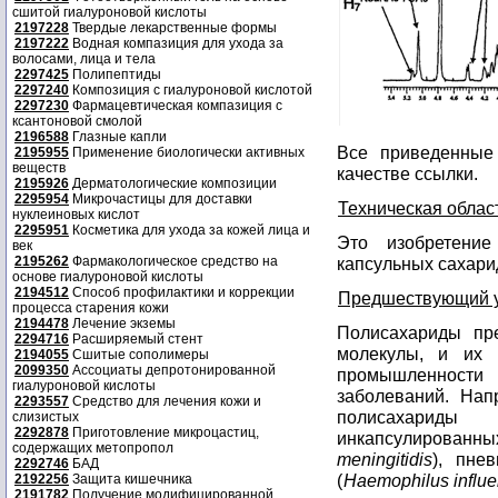
сшитой гиалуроновой кислоты
2197228
Твердые лекарственные формы
2197222
Водная компазиция для ухода за
волосами, лица и тела
2297425
Полипептиды
2297240
Композиция с гиалуроновой кислотой
2297230
Фармацевтическая компазиция с
ксантоновой смолой
2196588
Глазные капли
Все приведенные
2195955
Применение биологически активных
веществ
качестве ссылки.
2195926
Дерматологические композиции
2295954
Микрочастицы для доставки
Техническая облас
нуклеиновых кислот
2295951
Косметика для ухода за кожей лица и
Это изобретение
век
2195262
Фармакологическое средство на
капсульных сахари
основе гиалуроновой кислоты
2194512
Способ профилактики и коррекции
Предшествующий у
процесса старения кожи
2194478
Лечение экземы
Полисахариды пр
2294716
Расширяемый стент
молекулы, и их 
2194055
Сшитые сополимеры
2099350
Ассоциаты депротонированной
промышленност
гиалуроновой кислоты
заболеваний. Нап
2293557
Средство для лечения кожи и
полисахариды
слизистых
2292878
Приготовление микроцастиц,
инкапсулированных 
содержащих метопропол
meningitidis
), пнев
2292746
БАД
(
Haemophilus influ
2192256
Защита кишечника
2191782
Получение модифицированной