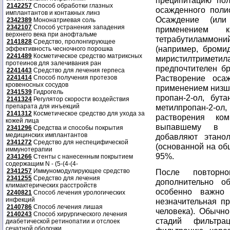
преципитацию по
2142257
Способ обработки глазных
осажденного поли
имплантантов и контакных линз
Осаждение (или
2342389
Мононатриевая соль
2342107
Способ устранения западения
применением к
верхнего века при анофтальме
тетрабутиламмо
2141828
Средство, пролонгирующее
(например, броми
эффективность чесночного порошка
2241489
Косметическое средство матриксных
миристилтрим
протеинов для залечивания ран
предпочтителен бр
2241443
Средство для лечения герпеса
Растворение оса
2241414
Способ получения протезов
кровеносных сосудов
применением низшег
2341539
Гидрогель
пропан-2-ол, бута
2141324
Регулятор скорости воздействия
препарата для инъекций
метилпропан-2-ол,
2141312
Косметическое средство для ухода за
растворения ко
кожей лица
выпавшему в ос
2341296
Средства и способы покрытия
медицинских имплантантов
добавляют этано
2341272
Средство для неспецифической
(основанной на об
иммунотерапии
95%.
2341266
Стенты с нанесенным покрытием
содержащим N - (5-(4-(4-
2341257
Иммуномодулирующее средство
После повторно
2341255
Средство для лечения
дополнительно о
климактерических расстройств
особенно важно 
2240821
Способ лечения урологических
инфекций
незначительная п
2140786
Способ лечения лишая
человека). Обычно
2140243
Способ хирургического лечения
стадий фильтра
диабетической ретинопатии и отслоек
сечатной оболочки