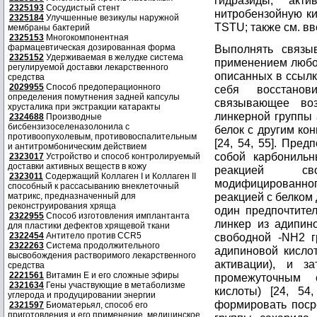
гидразиды, акт
2325193
Сосудистый стент
нитробензойную ки
2325184
Улучшенные везикулы наружной
TSTU; также см. вв
мембраны бактерий
2325153
Многокомпонентная
фармацевтическая дозированная форма
Выполнять связы
2325152
Удерживаемая в желудке система
применением любог
регулируемой доставки лекарственного
описанных в ссылк
средства
2029955
Способ предоперационного
себя восстанов
определения помутнения задней капсулы
связывающее во
хрусталика при экстракции катаракты
линкерной группы
2324688
Производные
бисбензизоселеназолонила с
белок с другим ко
противоопухолевым, противовоспалительным
[24, 54, 55]. Пре
и антитромбоническим действием
собой карбониль
2323017
Устройство и способ контролируемый
доставки активных веществ в кожу
реакцией св
2323011
Содержащий Коллаген I и Коллаген II
модифицированног
способный к рассасыванию внеклеточный
реакцией с белком
матрикс, предназначенный для
реконструирования хряща
один предпочтите
2322955
Способ изготовления имплантанта
линкер из адипин
для пластики дефектов хрящевой ткани
2322454
Антитело против CCR5
свободной -NH2 
2322263
Система продолжительного
адипиновой кисло
высвобождения растворимого лекарственного
активации), и з
средства
2221561
Витамин Е и его сложные эфиры
промежуточным 
2321634
Гены участвующие в метаболизме
кислоты) [24, 5
углерода и продуцировании энергии
формировать поср
2321597
Биоматерьял, способ его
приготовления и его применение, медицинское