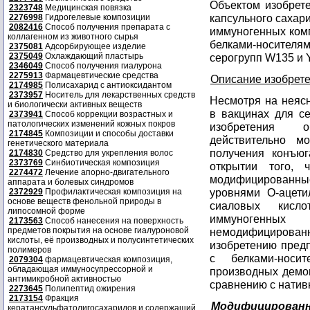
Объектом изобрет
2323748
Медицинская повязка
капсульного сахар
2276998
Гидрогелевые композиции
2082416
Способ получения препарата с
иммуногенных комп
коллагенном из животного сырья
белками-носител
2375081
Адсорбирующее изделие
2375049
Охлаждающий пластырь
серогрупп W135 и Y
2346049
Способ получения гиалурона
2275913
Фармацевтические средства
Описание изобрет
2174985
Полисахарид с антиоксидантом
2373957
Носитель для лекарственных средств
Несмотря на неясн
и биологически активных веществ
в вакцинах для с
2373941
Способ коррекции возрастных и
патологических изменений кожных покров
изобретения о
2174845
Композиции и способы доставки
действительно м
генетического материала
получения конъюг
2174830
Средство для укрепления волос
2373769
Синбиотическая композиция
открытии того,
2274472
Лечение апорно-двигательного
модифицированны
аппарата и болевых синдромов
уровнями O-ацети
2372929
Профилактическая композиция на
основе веществ фенольной природы в
сиаловых кисл
липосомной форме
иммуногенны
2173563
Способ нанесения на поверхность
предметов покрытия на основе гиалуроновой
немодифицированн
кислоты, её производных и полусинтетических
изобретению пред
полимеров
с белками-носи
2079304
фармацевтическая композиция,
обладающая иммуносупрессорной и
производных демо
антимикробной активностью
сравнению с нати
2273645
Полипептид ожирения
2173154
Фракция
Модифицированн
кератансульфатолигосахаридов и содержащий