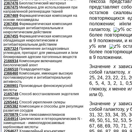
гексоза предста
2367476
Биопластический материал
представляет собо
2367475
Мембрана для использования при
направленной регенерации тканей
остатков сиало
2367469
Фармацевтическая композиция на
повторяющихся е
основе лизоамидазы
положении; и/или
2367456
Фармацевтическая композиция
обладающая антибактериальным и
галактозу,
y%
ос
некролитическим действием
более повторяющи
2367455
Фармацевтическая композиция
в 9 положении, и к
обладающая некролитическим и
антибактериальным действием
y%
или
z%
оста
2267324
Применение антиадгезивных
более повторяющи
углеводов, препарат для уменьшения и /или
в 9 положении.
блокирования адгезии патогенных веществ
2166934
Композиции включающие
биологический агент
Значение
x
завис
2166510
Псевдодипептиды
собой галактозу,
x
2366460
Композиции, имеющие высокую
25, 24, 23, 22, 21, 2
противовирусную и антибактериальную
активность
6, 5, 4, 3, 2, 1, 
2360901
Производные феноксиуксусной
глюкозу,
x
менее или
кислоты
или 0).
2165749
Способ восстановления эндотелия
роговицы
2265441
Способ укрепления склеры
Значение
y
завис
2365382
Композиции и способы для регуляции
собой галактозу,
y
б
развития сосудов
31, 32, 33, 34, 35, 3
2070879
Соли гликозаминогликанов
2164914
Циклические и гетероциклические N -
49, 50, 51, 52, 53, 5
замещенные - иминогидроксамовые
67, 68, 69, 70, 71, 7
карбоновые кислоты
85, 86, 87, 88, 89, 
2264627
Хламидийный конъюктивит