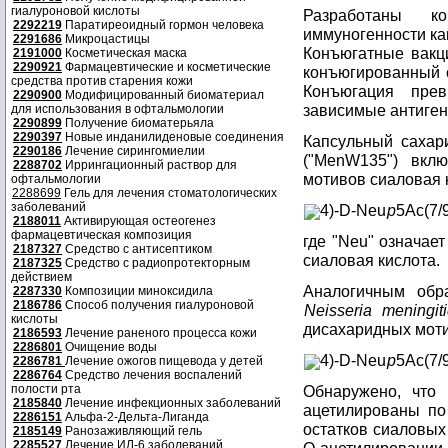
гиалуроновой кислоты
Разработаны к
2292219
Паратиреоидный гормон человека
иммуногенности ка
2291686
Микроцастицы
Конъюгатные вакц
2191000
Косметическая маска
2290921
Фармацевтические и косметические
конъюгированный с
средства против старения кожи
Конъюгация пре
2290900
Модифицированный биоматериал
зависимые антиген
для использования в офтальмологии
2290899
Получение биоматерьяла
2290397
Новые инданилиденовые соединения
Капсульный саха
2290186
Лечение сирингомиелии
("MenW135") вкл
2288702
Иррингационный раствор для
мотивов сиаловая к
офтальмологии
2288699
Гель для лечения стоматологических
заболеваний
4)-D-Neu
p
5Ac(7/
2188011
Активирующая остеогенез
фармацевтическая композиция
где "Neu" означае
2187327
Средство с антисептиком
сиаловая кислота.
2187325
Средство с радиопротекторным
действием
Аналогичным обр
2287330
Композиции миноксидила
2186786
Способ получения гиалуроновой
Neisseria meningiti
кислоты
дисахаридных моти
2186593
Лечение раненого процесса кожи
2286801
Очищение воды
4)-D-Neu
p
5Ac(7/
2286781
Лечение ожогов пищевода у детей
2286764
Средство лечения воспалений
полости рта
Обнаружено, что
2185840
Лечение инфекционных заболеваний
ацетилированы по
2286151
Альфа-2-Дельта-Лиганда
остатков сиаловых
2185149
Ранозаживляющий гель
2285527
Лечение ИЛ-6 заболеваний