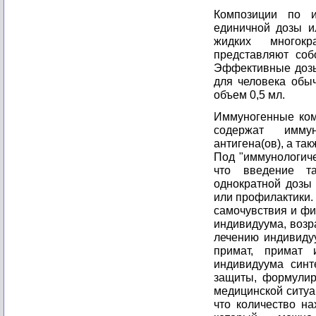
Композиции по 
единичной дозы и
жидких многокр
представляют соб
Эффективные дозы
для человека обы
объем 0,5 мл.
Иммуногенные ком
содержат иммун
антигена(ов), а т
Под "иммунологич
что введение т
однократной дозы
или профилактики.
самочувствия и фи
индивидуума, возр
лечению индивиду
примат, примат 
индивидуума синт
защиты, формулир
медицинской ситуа
что количество на