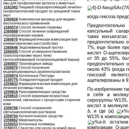
ивы для профилактики артроза у животных
4)-D-Neu
p
5Ac(7/
2161002
Пищевой общеукрепляющий лечебно-
профилактический продукт из хрящевой ткани
акул
когда гексоза пред
2360928
Комплексная матрица для медико-
биологического применения
Предпочтительн
2160574
Способ лечения глаукомы
капсульный сахар
2360688
Способ лечения повреждений
переферических нервов
таких конъюгатах
2360670
Фармацевтическая композиция при
предпочтительно о
климактерических расстройствах
7%, еще более пре
2360646
Эндолюминальный протез
2260445
Способ усовершенствования
кислот O-ацетилир
транспортировки через легко
от 35 до 55%, бо
прспосабливаемый полупроницаемый барьер
предпочтительно 
2260007
Производные амида
2359975
Способ получения
около 43% (когда г
модифицированных арабиногалактанов
гексозой являет
2359974
Антигенные Пептиды
ацетилированы в 9
2159775
Псевдопептидный продукт
2259833
Фармацевтическая композиция для
лечения роговицы глаза
По изобретению та
2259816
Ранозаживляющее средство
в себя
a
молекул
2259815
Способ коррекции возрастных
серогруппы W135, 
изменений, связанных с процессами старения
кожи
кислот в молекуле
2359706
Способ сохранения
b
, и где (a)
x%
офтальмологических растворов
W135 в композиции
2359704
Антисептическое средство
2359662
Микрокапсулы
y%
a·b
остатков
2159253
Катионные полимеры
композиции O-ац
2159111
Средство для ухода за кожей лица