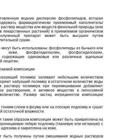
отовленную водную дисперсию фосфолипидов, которая
одержать фармацевтически приемлемый наполнитель/
я раствор вещества или веществ фенольной природы (или
в лекарственных растений) в приемлемом органическом
полученный препарат может быть высушен путем
лительной сушки.
 могут быть использованы: фосфолипиды из бычьего или
 кожи, фосфатидилхолин, фосфатидилсерин,
, содержащие одинаковые или различные ацильные
й лецитин.
агаемой композиции
разующий полимер заливают небольшим количеством
воряют набухший полимер в остаточном количестве воды
 к раствору полимера при перемешивании добавляют
щее растворению, и активное вещество в липосомной
оличестве. Размер частиц ингредиентов композиции
 тонким слоем в форму или на плоскую подложку и сушат
й остаточной влажности.
 таким образом композиция может быть прикреплена на
роницаемую гибкую подложку (тканевую или нетканую) с
адгезива и закреплена на коже.
т быть получены путем смешивания водных растворов