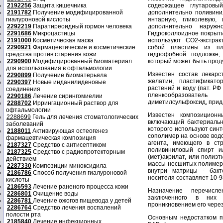
2192256
Защита кишечника
содержащее глутаровы
2191782
Получение модифицированной
дополнительно поливинил
гиалуроновой кислоты
янтарную, гликолевую
2292219
Паратиреоидный гормон человека
дополнительно наруж
2291686
Микроцастицы
Гидроколлоидное покрыти
2191000
Косметическая маска
используют CO2-экстра
2290921
Фармацевтические и косметические
собой пластины из пл
средства против старения кожи
гидрофобной подложке,
2290900
Модифицированный биоматериал
который может быть прод
для использования в офтальмологии
Известен состав лекарс
2290899
Получение биоматерьяла
желатин, пластификатор
2290397
Новые инданилиденовые
растений и воду (пат. РФ
соединения
пленкообразовател
2290186
Лечение сирингомиелии
диметилсульфоксид, прид
2288702
Иррингационный раствор для
офтальмологии
Известен композиционн
2288699
Гель для лечения стоматологических
включающий бактериальн
заболеваний
которого используют син
2188011
Активирующая остеогенез
сополимер на основе вод
фармацевтическая композиция
агента, имеющего в ст
2187327
Средство с антисептиком
поливиниловый спирт ил
2187325
Средство с радиопротекторным
(мет)акрилат, или полиэт
действием
массы несшитых полимеро
2287330
Композиции миноксидила
внутри матрицы - бакт
2186786
Способ получения гиалуроновой
носителя составляет 10-9
кислоты
2186593
Лечение раненого процесса кожи
Назначение перечисл
2286801
Очищение воды
заключенного в них 
2286781
Лечение ожогов пищевода у детей
проникновением его через
2286764
Средство лечения воспалений
полости рта
Основным недостатком п
2185840
Лечение инфекционных