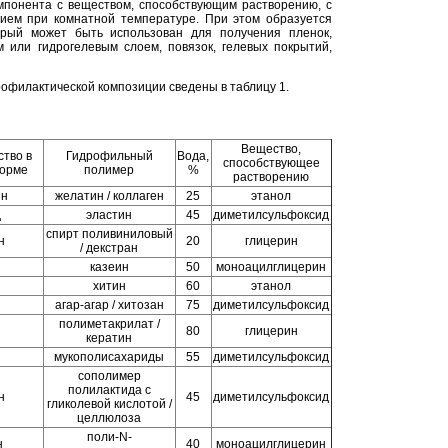
мпонента с веществом, способствующим растворению, с
ем при комнатной температуре. При этом образуется
орый может быть использован для получения пленок,
 или гидрогелевым слоем, повязок, гелевых покрытий,
офилактической композиции сведены в таблицу 1.
Вещество,
тво в
Гидрофильный
Вода,
способствующее
орме
полимер
%
растворению
ин
желатин / коллаген
25
этанол
д
эластин
45
диметилсульфоксид
спирт поливиниловый
н
20
глицерин
/ декстран
н
казеин
50
моноацилглицерин
хитин
60
этанол
агар-агар / хитозан
75
диметилсульфоксид
полиметакрилат /
80
глицерин
кератин
мукополисахариды
55
диметилсульфоксид
сополимер
полилактида с
н
45
диметилсульфоксид
гликолевой кислотой /
целлюлоза
поли-N-
н
40
моноацилглицерин