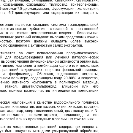
зид, сангвинарин, силидианин, силибинин, силикристин,
, схизандрин, схизандрол, тилирозид, тритерпеноиды,
-метокси-7,8-диоксикумарин, фурокумарин, хелеритрин,
роны, 6,7-диоксикумарин или содержащие их экстракты
ретения является создание системы трансдермальной
ффективностью действия, связанной с повышенной
их в ее состав лекарственных веществ. Липосомные
твенных растений обладают высоким сродством к коже и
ностью, поэтому должны обладать более высокой
ю по сравнению с активностью самих экстрактов.
тигается за счет использования профилактической
ой для предупреждения или лечения патологических
 высокого уровня функциональной активности организма,
ктивного компонента комбинации одного или нескольких
ых растений, содержащих вещества фенольной природы,
у из фосфолипида. Оболочка, содержащая экстракты,
льном полимере, содержащем воду 20-80% и вещество,
рению активного компонента в полимерной матрице,
 этанол, диметилсульфоксид, глицерин или его
ные, причем размер частиц ингредиентов композиции
ческая композиция в качестве гидрофильного полимера
астин, или желатин, или казеин, хитин, хитозан, кератин,
ан, агар-агар, спирт поливиниловый, целлюлозу, поли-N-
этиленгликоль, полиметакрилат, полилактид и его
кислотой или их производные в различных сочетаниях.
актов лекарственных растений, содержащих вещества
ут быть получены методами ультразвуковой обработки,