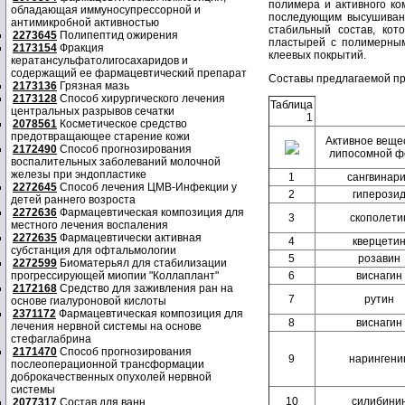
полимера и активного ко
обладающая иммуносупрессорной и
последующим высушивани
антимикробной активностью
стабильный состав, кот
2273645
Полипептид ожирения
пластырей с полимерным
2173154
Фракция
клеевых покрытий.
кератансульфатолигосахаридов и
содержащий ее фармацевтический препарат
Составы предлагаемой пр
2173136
Грязная мазь
2173128
Способ хирургического лечения
Таблица
центральных разрывов сечатки
1
2078561
Косметическое средство
предотвращающее старение кожи
Активное вещес
2172490
Способ прогнозирования
липосомной ф
воспалительных заболеваний молочной
железы при эндопластике
1
сангвинар
2272645
Способ лечения ЦМВ-Инфекции у
2
гиперози
детей раннего возроста
2272636
Фармацевтическая композиция для
3
скополети
местного лечения воспаления
2272635
Фармацевтически активная
4
кверцети
субстанция для офтальмологии
5
розавин
2272599
Биоматерьял для стабилизации
прогрессирующей миопии "Коллаплант"
6
виснагин
2172168
Средство для заживления ран на
7
рутин
основе гиалуроновой кислоты
2371172
Фармацевтическая композиция для
8
виснагин
лечения нервной системы на основе
стефаглабрина
2171470
Способ прогнозирования
9
нарингени
послеоперационной трансформации
доброкачественных опухолей нервной
системы
10
силибини
2077317
Состав для ванн