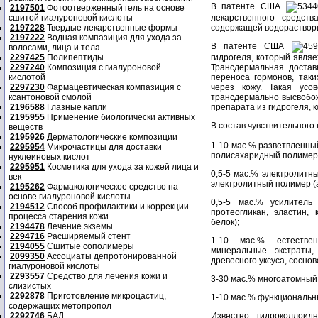
В патенте США
5344
2197501
Фотоотверженный гель на основе
сшитой гиалуроновой кислоты
лекарственного средст
2197228
Твердые лекарственные формы
содержащей водораствори
2197222
Водная компазиция для ухода за
В патенте США
45
волосами, лица и тела
2297425
Полипептиды
гидрогеля, который явля
2297240
Композиция с гиалуроновой
Трансдермальная достав
кислотой
переноса гормонов, таки
2297230
Фармацевтическая компазиция с
через кожу. Такая усо
ксантоновой смолой
трансдермально высвобож
2196588
Глазные капли
препарата из гидрогеля, к
2195955
Применение биологически активных
В состав чувствительного 
веществ
2195926
Дерматологические композиции
1-10 мас.% разветвленн
2295954
Микрочастицы для доставки
полисахаридный полимер (
нуклеиновых кислот
2295951
Косметика для ухода за кожей лица и
0,5-5 мас.% электролит
век
электролитный полимер (аг
2195262
Фармакологическое средство на
основе гиалуроновой кислоты
0,5-5 мас.% усилитель
2194512
Способ профилактики и коррекции
протеогликан, эластин,
процесса старения кожи
белок);
2194478
Лечение экземы
2294716
Расширяемый стент
1-10 мас.% естестве
2194055
Сшитые сополимеры
минеральные экстраты,
2099350
Ассоциаты депротонированной
древесного уксуса, соснов
гиалуроновой кислоты
2293557
Средство для лечения кожи и
3-30 мас.% многоатомный 
слизистых
2292878
Приготовление микроцастиц,
1-10 мас.% функциональны
содержащих метопропол
2292746
БАД
Известно гидроколлоид