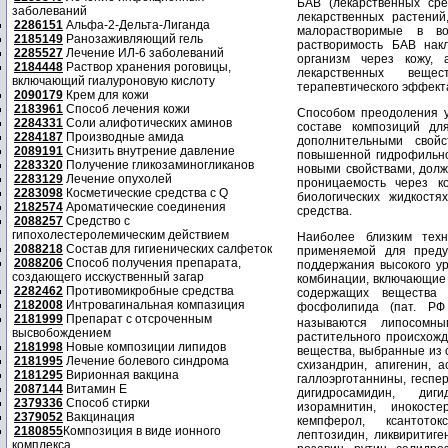
БАВ (лекарственных сре
заболеваний
лекарственных растений
2286151
Альфа-2-Дельта-Лиганда
малорастворимые в во
2185149
Ранозаживляющий гель
растворимость БАВ нак
2285527
Лечение ИЛ-6 заболеваний
организм через кожу, 
2184448
Раствор хранения роговицы,
лекарственных веще
включающий гиалуроновую кислоту
терапевтического эффект
2090179
Крем для кожи
2183961
Способ лечения кожи
Способом преодоления у
2284331
Соли алифотических аминов
составе композиций д
2284187
Производные амида
дополнительными свой
2089191
Снизить внутрение давление
повышенной гидрофильно
2283320
Получение гликозаминогликанов
новыми свойствами, должн
2283129
Лечение опухолей
проницаемость через к
2283098
Косметические средства с Q
биологических жидкостя
2182574
Ароматические соединения
средства.
2088257
Средство с
гипохолестеролемическим действием
Наиболее близким техн
2088218
Состав для гигиенических салфеток
применяемой для преду
2088206
Способ получения препарата,
поддержания высокого ур
создающего исскуственный загар
комбинации, включающие 
2282462
Противомикробные средства
содержащих вещества 
2182008
Интровагинальная компазиция
фосфолипида (пат. 
2181999
Препарат с отсроченным
называются липосомны
высвобождением
растительного происхожд
2181998
Новые композиции липидов
вещества, выбранные из сп
2181995
Лечение болевого синдрома
схизандрин, апигенин, а
2181295
Вирионная вакцина
галлоэрготаннины, геспер
2087144
Витамин Е
дигидросамидин, диги
2379336
Способ стирки
изорамнитин, инокосте
2379052
Вакцинация
кемпферол, ксантотокси
2180855
Композиция в виде ионного
лептозидин, ликвиритиге
комплекса