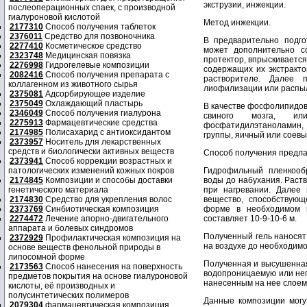
экструзии, инжекции.
послеоперационных спаек, с производной
гиалуроновой кислотой
Метод инжекции.
2177310
Способ получения таблеток
2376011
Средство для позвоночника
В предварительно подг
2277410
Косметическое средство
может дополнительно с
2323748
Медицинская повязка
протектор, впрыскиваетс
2276998
Гидрогелевые композиции
содержащих их экстракто
2082416
Способ получения препарата с
растворителе. Далее 
коллагенном из животного сырья
лиофилизации или распы
2375081
Адсорбирующее изделие
2375049
Охлаждающий пластырь
В качестве фосфолипидов
2346049
Способ получения гиалурона
свиного мозга, или
2275913
Фармацевтические средства
фосфатидилэтаноламин
2174985
Полисахарид с антиоксидантом
группы, яичный или соевы
2373957
Носитель для лекарственных
средств и биологически активных веществ
Способ получения предл
2373941
Способ коррекции возрастных и
патологических изменений кожных покров
Гидрофильный пленкооб
2174845
Композиции и способы доставки
воды до набухания. Раст
генетического материала
при нагревании. Далее
2174830
Средство для укрепления волос
вещество, способствую
2373769
Синбиотическая композиция
форме в необходимом к
2274472
Лечение апорно-двигательного
составляет 10-9-10-6 м.
аппарата и болевых синдромов
Полученный гель наносят
2372929
Профилактическая композиция на
на воздухе до необходимо
основе веществ фенольной природы в
липосомной форме
Полученная и высушенная
2173563
Способ нанесения на поверхность
водопроницаемую или неп
предметов покрытия на основе гиалуроновой
нанесенным на нее слоем 
кислоты, её производных и
полусинтетических полимеров
Данные композиции могу
2079304
фармацевтическая композиция,