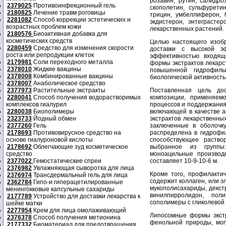
розавин, рутин, салидро
2379025
Противоинфекционный гель
скополетин, сульфуретин
2180825
Лечение травм роговицы
трицин, умбеллиферон, 6
2281082
Способ коррекции эстетических и
экдистерон, энтеграсте
возрастных проблем кожи
лекарственных растений.
2180576
Биоактивная добавка для
косметических средств
Целью настоящего изоб
2280459
Средство для изменения скорости
доставки с высокой э
роста или репродукции клеток
эффективностью входящ
2179981
Соли переходного металла
формы экстрактов лекарс
2378010
Жидкие вакцины
повышенной гидрофиль
2378008
Комбинированные вакцины
биологической активность
2378007
Анаболическое средство
2377973
Растительные экстракты
Поставленная цель дос
2280041
Способ получения водорастворимых
композиции, применяем
комплексов гиалурил
процессов и поддержания
2280038
Биополимеры
включающей в качестве а
2323733
Йодный обмен
экстрактов лекарственн
2377260
Гель
заключенные в оболочк
2178693
Противовирусное средство на
распределена в гидрофи
основе гиалуроновой кислоты
способствующее раство
2178692
Облегчающие зуд косметическое
выбранное из группы:
средство
моноацильные производ
2377022
Гемостатические спреи
составляет 10-9-10-6 м.
2376982
Увлажняющая сыворотка для лица
Кроме того, профилакти
2376974
Трансдермальный гель для лица
содержит коллаген, или эл
2362784
Гипо-и гиперацетилированные
мукополисахариды, декстр
менингокковые капсульные сахариды
винилпирролидон, поли
2177789
Устройство для доставки лекарства к
сополимеры с гликолевой 
шейке матки
2277954
Крем для лица омолаживающий
Липосомные формы экстр
2376378
Способ получения метионина
фенольной природы, мог
2177332
Биоматериал для предотвращения