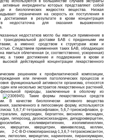
дств) используются в большинстве случаев экстракты
, активные ингредиенты которых представляют собой
де и биологических жидкостях вещества. Низкая
ладывает ограничения на скорость их поступления в
а достигаемая в результате в крови концентрация
ств недостаточна для оказания выраженного
а.
казанных недостатков могло бы явиться применение в
ля трансдермальной доставки БАВ с приданными им
ствами, а именно: сродством к структурам кожи и
стью. Следствием применения таких БАВ, обладающих
а явиться облегченная (и, соответственно, ускоренная)
ожу, а также достижение и поддержание в крови и
х высокой действующей концентрации лекарственного
ическим решением к профилактической композиции,
преждения или лечения патологических процессов и
овня функциональной активности организма, относятся
один или несколько экстрактов лекарственных растений,
фенольной природы, заключенные в оболочку из
РФ
2306945). Такие формы лекарственных средств
ми. В качестве биологически активного вещества
ения, заключенного в липосомную форму, используются
иска: 5,6,7,4'-тетраоксифлавон, 5,6,7-триоксифлавон, g-
страгалин, ауреузидин, бергаптен, виснагин, виснадин,
идин, гиперозид, дезоксисхизандрин, дигидрокверцетин,
дросилибин, изоликвиритигенин, изопимпинеллин,
рон, кверцетин, кверцитрин, квинквелозид, келлин,
н, 2-C-B-D-глюкопиранозид-1,3,6,7-тетраоксиксантон,
нин, лютеолин, мирицетин, нарингенин, пиранокумарин,