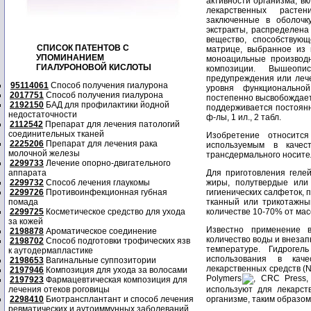
активности организма, в
лекарственных расте
заключенные в оболочк
экстракты, распределен
вещество, способствую
СПИСОК ПАТЕНТОВ С
матрице, выбранное из 
УПОМИНАНИЕМ
моноацильные производ
ГИАЛУРОНОВОЙ КИСЛОТЫ
композиции. Вышеопи
предупреждения или лече
95114061
Способ получения гиалурона
уровня функционально
2017751
Способ получения гиалурона
постепенно высвобождает
2192150
БАД для профилактики йодной
поддерживается постоянна
недостаточности
ф-лы, 1 ил., 2 табл.
2112542
Препарат для лечения патологий
соединительных тканей
Изобретение относитс
2225206
Препарат для лечения рака
используемым в качес
молочной железы
трансдермального носител
2299733
Лечение опорно-двигательного
аппарата
Для приготовления гелей
2299732
Способ лечения глаукомы
жиры, полутвердые или 
2299726
Противоинфекционная губная
гигиенических салфеток,
помада
тканный или трикотажны
2299725
Косметическое средство для ухода
количестве 10-70% от мас
за кожей
Известно применение 
2198878
Ароматическое соединение
количество воды и внеза
2198702
Способ подготовки трофических язв
температуре. Гидроге
к аутодермапластике
использования в каче
2198653
Вагинальные суппозитории
лекарственных средств (N.
2197946
Композиция для ухода за волосами
Polymers
, CRC Press, 
2197923
Фармацевтическая композиция для
лечения отеков роговицы
используют для лекарст
2298410
Биотрансплантант и способ лечения
организме, таким образом
ревматических и аутоиммунных заболеваний