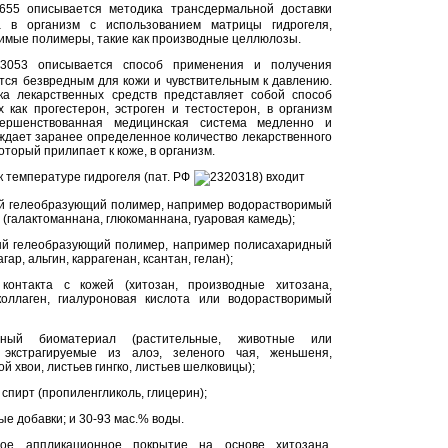
655 описывается методика трансдермальной доставки
ва в организм с использованием матрицы гидрогеля,
мые полимеры, такие как производные целлюлозы.
93053 описывается способ применения и получения
ется безвредным для кожи и чувствительным к давлению.
ка лекарственных средств представляет собой способ
х как прогестерон, эстроген и тестостерон, в организм
вершенствованная медицинская система медленно и
дает заранее определенное количество лекарственного
оторый прилипает к коже, в организм.
к температуре гидрогеля (пат. РФ
2320318) входит
ый гелеобразующий полимер, например водорастворимый
галактоманнана, глюкоманнана, гуаровая камедь);
ный гелеобразующий полимер, например полисахаридный
ар, альгин, каррагенан, ксантан, гелан);
 контакта с кожей (хитозан, производные хитозана,
 коллаген, гиалуроновая кислота или водорастворимый
нный биоматериал (растительные, животные или
 экстрагируемые из алоэ, зеленого чая, женьшеня,
ой хвои, листьев гингко, листьев шелковицы);
спирт (пропиленгликоль, глицерин);
е добавки; и 30-93 мас.% воды.
ное аппликационное покрытие на основе хитозана,