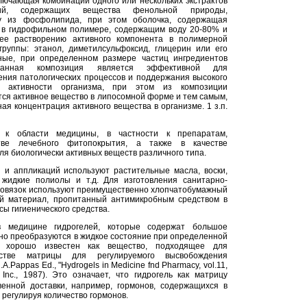
ключающая комбинации одного или нескольких экстрактов
ний, содержащих вещества фенольной природы,
у из фосфолипида, при этом оболочка, содержащая
а в гидрофильном полимере, содержащим воду 20-80% и
щее растворению активного компонента в полимерной
группы: этанол, диметилсульфоксид, глицерин или его
ные, при определенном размере частиц ингредиентов
санная композиция является эффективной для
ния патологических процессов и поддержания высокого
й активности организма, при этом из композиции
ся активное вещество в липосомной форме и тем самым,
я концентрация активного вещества в организме. 1 з.п.
я к области медицины, в частности к препаратам,
тве лечебного фитопокрытия, а также в качестве
я биологически активных веществ различного типа.
 и аппликаций используют растительные масла, воски,
жидкие полиолы и т.д. Для изготовления санитарно-
 повязок используют преимущественно хлопчатобумажный
й материал, пропитанный антимикробным средством в
сы гигиенического средства.
в медицине гидрогелей, которые содержат большое
пно преобразуются в жидкое состояние при определенной
ль хорошо известен как вещество, подходящее для
стве матрицы для регулируемого высвобождения
A.Pappas Ed., "Hydrogels in Medicine fnd Pharmacy, vol.11,
Inc., 1987). Это означает, что гидрогель как матрицу
венной доставки, например, гормонов, содержащихся в
 регулируя количество гормонов.