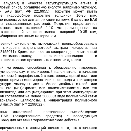
й альдегид в качестве структурирующего агента и
овый спирт, органическую кислоту, например уксусную,
, и БАВ (пат. РФ 2219955). Покрытие может иметь
ное гидрофобное покрытие толщиной 10-35 мкм.
е используется для аппликации на кожу. В качестве БАВ
кты лекарственных растений. Покрытия представляют
отного геля толщиной 1-10 мм, размещенные на
 выполненной из полиэтилена толщиной 10-35 мкм,
ублирован нетканым материалом.
твенной фитопленки, включающий пленкообразователь
 глицерин, водно-спиртовой экстракт лекарственных
 2155071). Кроме того, состав содержит дополнительный
ь метилцеллюлозу, поливинилпирролидон и
ающие пленкам прочность, плотность и адгезию.
ый материал, способный к образованию гидрогеля,
ую целлюлозу, и полимерный наполнитель, в качестве
тетический гидрофильный высокомолекулярный гомо- или
орастворимых мономеров винилового ряда и сшивающего
руктуре молекулы две и более двойных связей, или
и его (мет)акрилат, или полиэтиленгликоль или его
иленоксид или его (мет)акрилат, при этом молекулярные
в составляют не менее 50000, в виде полимерной сетки
ериальной целлюлозы, а концентрация полимерного
8 мас.% (пат. РФ 2298022).
енных композиций - постепенное высвобождение
БАВ (лекарственного средства) с последующим
 кожу для оказания терапевтического действия.
еречисленных композиций является то, что в качестве