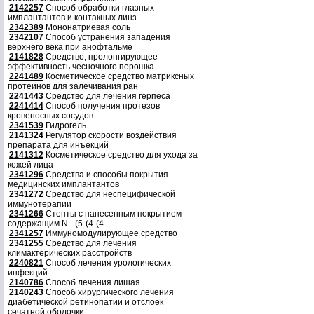
2142257
Способ обработки глазных
имплантантов и контакных линз
2342389
Мононатриевая соль
2342107
Способ устранения западения
верхнего века при анофтальме
2141828
Средство, пролонгирующее
эффективность чесночного порошка
2241489
Косметическое средство матриксных
протеинов для залечивания ран
2241443
Средство для лечения герпеса
2241414
Способ получения протезов
кровеносных сосудов
2341539
Гидрогель
2141324
Регулятор скорости воздействия
препарата для инъекций
2141312
Косметическое средство для ухода за
кожей лица
2341296
Средства и способы покрытия
медицинских имплантантов
2341272
Средство для неспецифической
иммунотерапии
2341266
Стенты с нанесенным покрытием
содержащим N - (5-(4-(4-
2341257
Иммуномодулирующее средство
2341255
Средство для лечения
климактерических расстройств
2240821
Способ лечения урологических
инфекций
2140786
Способ лечения лишая
2140243
Способ хирургического лечения
диабетической ретинопатии и отслоек
сечатной оболочки