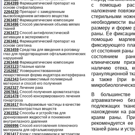
2364399
Фармацевтический препарат на
с помощью раст
основе стефаглабрина
наложение повязки
2264230
Препарат с замедленным
стерильными ножн
высвобождением активного вещества
2363497
Фармацевтические композиции
необходимости вы
2363496
Способ увеличения объема мягких
размеру и форме р
тканей
2363473
Способ антифлогистической
раны. Ее фиксацию
активации в эксперементе
помощью марлев
2363461
Фармацевтический препарат на
фиксирующего пла
основе сигетина
2363459
Средства для введения в роговицу
от состояния раны 
глаз для предотвращения офтальмологических
состоянием ран
нарушений
клиническим приз
2363448
Фармацевтические композиции
2163123
Глазные капли
наличию отека, к
2162687
Усовершенствованнная
грануляционной тка
лекарственная форма индуктора интерферана
а также (при в
2162343
Биосовместимый полимерный
материал и способ его получения
микробиологическо
2162327
Лечение рака
2067841
Способ получения ароматизатора
В большинстве 
2161478
Способ консервированого лечения
атравматично б
гонартроза
2361617
Вольфрамовые частицы в качестве
подлежащих ткане
рентгеноконтрастных веществ
нахождении на ра
2361552
Способы и устройства для
краям раны. Пр
дренирования жидкостей и понижения
внутриглазного давления
рекомендуется ее
2066996
Способ изготовления пленочного
тканей раны и уст
материала для офтальмохирургии
2361417
Корм с глюкозамином и экстрактом