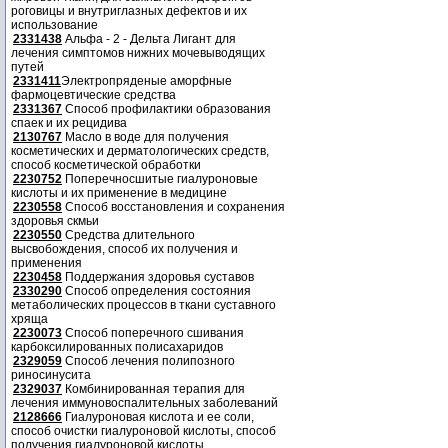
роговицы и внутриглазных дефектов и их
использование
2331438
Альфа - 2 - Дельта Лигант для
лечения симптомов нижних мочевыводящих
путей
2331411
Электропряденые аморфные
фармоцевтические средства
2331367
Способ профилактики образования
спаек и их рецидива
2130767
Масло в воде для получения
косметических и дерматологических средств,
способ косметической обработки
2230752
Поперечносшитые гиалуроновые
кислоты и их применение в медицине
2230558
Способ восстановления и сохранения
здоровья скмьи
2230550
Средства длительного
высвобождения, способ их получения и
применения
2230458
Поддержания здоровья суставов
2330290
Способ определения состояния
метаболических процессов в ткани суставного
хряща
2230073
Способ поперечного сшивания
карбоксилированных полисахаридов
2329059
Способ лечения полипозного
риносинусита
2329037
Комбинированная терапия для
лечения иммуновоспалительных заболеваний
2128666
Гиалуроновая кислота и ее соли,
способ очистки гиалуроновой кислоты, способ
получения гиалуроновой кислоты.