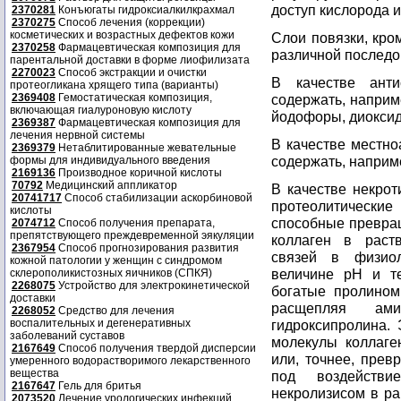
доступ кислорода 
2370281
Конъюгаты гидроксиалкилкрахмал
2370275
Способ лечения (коррекции)
косметических и возрастных дефектов кожи
Слои повязки, кро
2370258
Фармацевтическая композиция для
различной последо
парентальной доставки в форме лиофилизата
2270023
Способ экстракции и очистки
В качестве анти
протеогликана хрящего типа (варианты)
2369408
Гемостатическая композиция,
содержать, наприм
включающая гиалуроновую кислоту
йодофоры, диоксид
2369387
Фармацевтическая композиция для
лечения нервной системы
В качестве местно
2369379
Нетаблитированные жевательные
содержать, наприме
формы для индивидуального введения
2169136
Производное коричной кислоты
70792
Медицинский аппликатор
В качестве некрот
20741717
Способ стабилизации аскорбиновой
протеолитически
кислоты
способные превра
2074712
Способ получения препарата,
препятствующего преждевременной эякуляции
коллаген в раст
2367954
Способ прогнозирования развития
связей в физиол
кожной патологии у женщин с синдромом
величине рН и те
склерополикистозных яичников (СПКЯ)
2268075
Устройство для электрокинетической
богатые пролином
доставки
расщепляя амин
2268052
Средство для лечения
воспалительных и дегенеративных
гидроксипролина. 
заболеваний суставов
молекулы коллаге
2167649
Способ получения твердой дисперсии
или, точнее, прев
умеренного водорастворимого лекарственного
вещества
под воздействи
2167647
Гель для бритья
некролизисом в ра
2073520
Лечение урологических инфекций