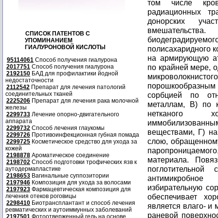
том числе кров
радиационных тр
донорских уча
вмешательств
СПИСОК ПАТЕНТОВ С
биодеградируем
УПОМИНАНИЕМ
ГИАЛУРОНОВОЙ КИСЛОТЫ
полисахаридного к
на армирующую ат
95114061
Способ получения гиалурона
по крайней мере, 
2017751
Способ получения гиалурона
2192150
БАД для профилактики йодной
микроволокнист
недостаточности
порошкообразным
2112542
Препарат для лечения патологий
соединительных тканей
сорбцией по от
2225206
Препарат для лечения рака молочной
металлам, В) по 
железы
нетканого х
2299733
Лечение опорно-двигательного
аппарата
иммобилизованн
2299732
Способ лечения глаукомы
веществами, Г) н
2299726
Противоинфекционная губная помада
слою, обращенному
2299725
Косметическое средство для ухода за
кожей
паропроницаемог
2198878
Ароматическое соединение
материала. Повяз
2198702
Способ подготовки трофических язв к
поглотительной 
аутодермапластике
2198653
Вагинальные суппозитории
антимикробное 
2197946
Композиция для ухода за волосами
избирательную со
2197923
Фармацевтическая композиция для
обеспечивает хо
лечения отеков роговицы
2298410
Биотрансплантант и способ лечения
является влаго- и
ревматических и аутоиммунных заболеваний
раневой поверхно
2197501
Фотоотверженный гель на основе