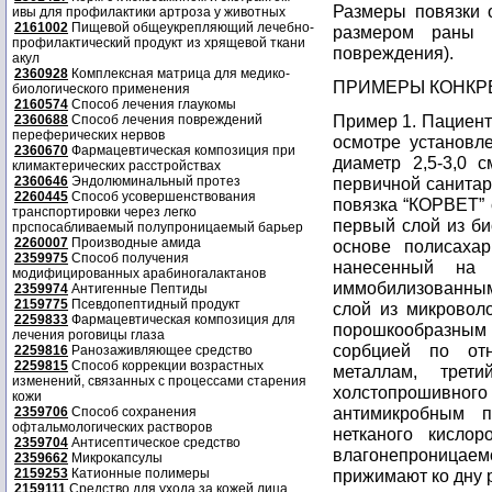
Размеры повязки о
ивы для профилактики артроза у животных
2161002
Пищевой общеукрепляющий лечебно-
размером раны 
профилактический продукт из хрящевой ткани
повреждения).
акул
2360928
Комплексная матрица для медико-
ПРИМЕРЫ КОНКР
биологического применения
2160574
Способ лечения глаукомы
Пример 1. Пациент
2360688
Способ лечения повреждений
переферических нервов
осмотре установл
2360670
Фармацевтическая композиция при
диаметр 2,5-3,0 
климактерических расстройствах
2360646
Эндолюминальный протез
первичной санитар
2260445
Способ усовершенствования
повязка “КОРВЕТ” 
транспортировки через легко
первый слой из би
прспосабливаемый полупроницаемый барьер
2260007
Производные амида
основе полисахар
2359975
Способ получения
нанесенный на 
модифицированных арабиногалактанов
иммобилизованны
2359974
Антигенные Пептиды
2159775
Псевдопептидный продукт
слой из микровол
2259833
Фармацевтическая композиция для
порошкообразным
лечения роговицы глаза
сорбцией по от
2259816
Ранозаживляющее средство
2259815
Способ коррекции возрастных
металлам, трет
изменений, связанных с процессами старения
холстопрошивног
кожи
антимикробным п
2359706
Способ сохранения
офтальмологических растворов
нетканого кислор
2359704
Антисептическое средство
влагонепроница
2359662
Микрокапсулы
2159253
Катионные полимеры
прижимают ко дну 
2159111
Средство для ухода за кожей лица