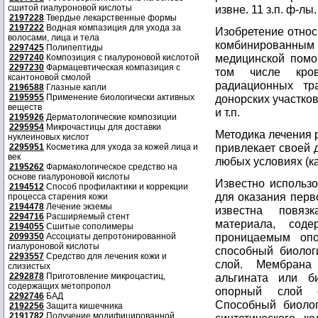
сшитой гиалуроновой кислоты
извне. 11 з.п. ф-лы.
2197228
Твердые лекарственные формы
2197222
Водная компазиция для ухода за
Изобретение относ
волосами, лица и тела
комбинированн
2297425
Полипептиды
медицинской помо
2297240
Композиция с гиалуроновой кислотой
2297230
Фармацевтическая компазиция с
том числе кров
ксантоновой смолой
радиационных тр
2196588
Глазные капли
2195955
Применение биологически активных
донорских участко
веществ
и т.п.
2195926
Дерматологические композиции
2295954
Микрочастицы для доставки
Методика лечения 
нуклеиновых кислот
привлекает своей 
2295951
Косметика для ухода за кожей лица и
век
любых условиях (ка
2195262
Фармакологическое средство на
основе гиалуроновой кислоты
Известно использ
2194512
Способ профилактики и коррекции
для оказания перв
процесса старения кожи
2194478
Лечение экземы
известна повяз
2294716
Расширяемый стент
материала, сод
2194055
Сшитые сополимеры
проницаемым оп
2099350
Ассоциаты депротонированной
гиалуроновой кислоты
способный биолог
2293557
Средство для лечения кожи и
слой. Мембрана 
слизистых
2292878
Приготовление микроцастиц,
альгината или б
содержащих метопропол
опорный слой о
2292746
БАД
Способный биолог
2192256
Защита кишечника
2191782
Получение модифицированной