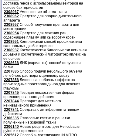
доставка генов с использованием векторов на
основе бактериофагов
2308967
Уменьшение объема ткани
2308962
Средство для опорно-дигательного
аппарата
2308957
Способ получения препарата для
мезотерапии
2308954
Средство для лечения ран,
содержащее плазму или сыворотку крови
2308951
Комплексный способ профилактики
вагинальных дисбактериозов
2308937
Косметическая биологически активная
добавка и косметический литофитокомплекс на
ее основе
2208638
ДНК (варианты), способ получения
белка
2207885
Способ подачи небольшого объема
лечебного раствора к целевому месту
2207858
Лишенные побочных эффектов
производные простагландинов для лечения
глаукомы
2207845
Твердая лекарственная форма
пролонгированного действия
2207844
Препарат для местного
неинвазивного применения
2207841
Средства с антиферментативным
действием
2306335
Стволовые клетки и решетки
полученные из жировой ткани
2306140
Новые рецепторы для Helicobacter
pylori и их применение
2205612
Способ эндотелизации IN VITRO