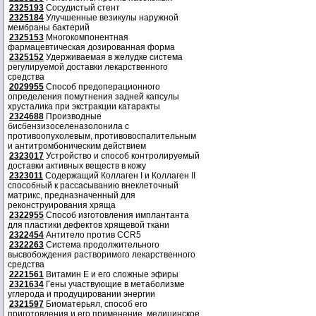
2325193
Сосудистый стент
2325184
Улучшенные везикулы наружной
мембраны бактерий
2325153
Многокомпонентная
фармацевтическая дозированная форма
2325152
Удерживаемая в желудке система
регулируемой доставки лекарственного
средства
2029955
Способ предоперационного
определения помутнения задней капсулы
хрусталика при экстракции катаракты
2324688
Производные
бисбензизоселеназолонила с
противоопухолевым, противовоспалительным
и антитромбоническим действием
2323017
Устройство и способ контролируемый
доставки активных веществ в кожу
2323011
Содержащий Коллаген I и Коллаген II
способный к рассасыванию внеклеточный
матрикс, предназначенный для
реконструирования хряща
2322955
Способ изготовления имплантанта
для пластики дефектов хрящевой ткани
2322454
Антитело против CCR5
2322263
Система продолжительного
высвобождения растворимого лекарственного
средства
2221561
Витамин Е и его сложные эфиры
2321634
Гены участвующие в метаболизме
углерода и продуцировании энергии
2321597
Биоматерьял, способ его
приготовления и его применение, медицинское