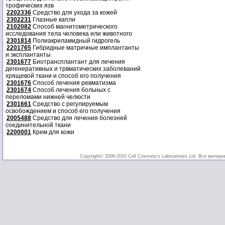
трофических язв
2202336
Средство для ухода за кожей
2302231
Глазные капли
2102082
Способ магнитометрического
исследования тела человека или животного
2301814
Полиакриламидный гидрогель
2201765
Гибридные матричные имплантанты
и эксплантанты
2301677
Биотрансплантант для лечения
дегенеративных и трвматических заболеваний
хрящевой ткани и способ его получения
2301676
Способ лечения ревматизма
2301674
Способ лечения больных с
переломами нижней челюсти
2301661
Средство с регулируемым
освобождением и способ его получения
2005488
Средство для лечения болезней
соединительной ткани
2200001
Крем для кожи
Copyright© 2006-2010 Cell Cosmetics Laboratories Ltd. Все матери