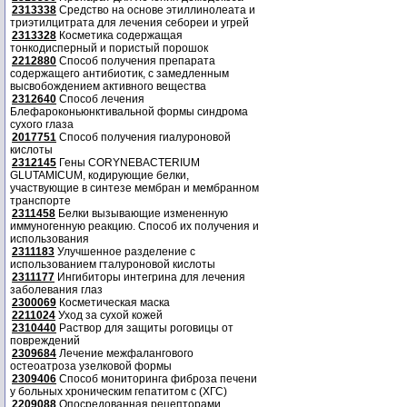
2313338
Средство на основе этиллинолеата и
триэтилцитрата для лечения себореи и угрей
2313328
Косметика содержащая
тонкодисперный и пористый порошок
2212880
Способ получения препарата
содержащего антибиотик, с замедленным
высвобождением активного вещества
2312640
Способ лечения
Блефароконьюнктивальной формы синдрома
сухого глаза
2017751
Способ получения гиалуроновой
кислоты
2312145
Гены CORYNEBACTERIUM
GLUTAMICUM, кодирующие белки,
участвующие в синтезе мембран и мембранном
транспорте
2311458
Белки вызывающие измененную
иммуногенную реакцию. Способ их получения и
использования
2311183
Улучшенное разделение с
использованием гталуроновой кислоты
2311177
Ингибиторы интегрина для лечения
заболевания глаз
2300069
Косметическая маска
2211024
Уход за сухой кожей
2310440
Раствор для защиты роговицы от
повреждений
2309684
Лечение межфалангового
остеоатроза узелковой формы
2309406
Способ мониторинга фиброза печени
у больных хроническим гепатитом с (ХГС)
2209088
Опосредованная рецепторами