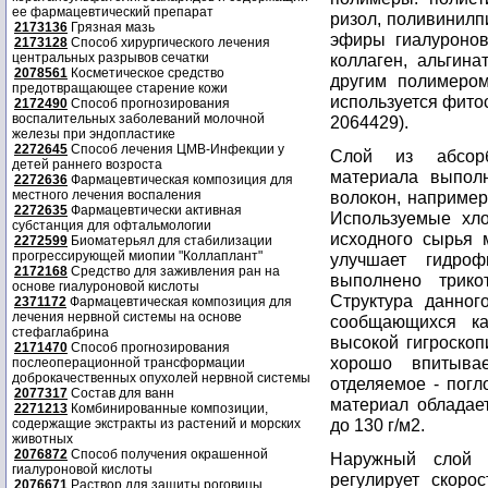
ее фармацевтический препарат
ризол, поливинилп
2173136
Грязная мазь
эфиры гиалуронов
2173128
Способ хирургического лечения
центральных разрывов сечатки
коллаген, альгина
2078561
Косметическое средство
другим полимером
предотвращающее старение кожи
используется фито
2172490
Способ прогнозирования
воспалительных заболеваний молочной
2064429).
железы при эндопластике
2272645
Способ лечения ЦМВ-Инфекции у
Слой из абсорб
детей раннего возроста
материала выпол
2272636
Фармацевтическая композиция для
местного лечения воспаления
волокон, например
2272635
Фармацевтически активная
Используемые хло
субстанция для офтальмологии
исходного сырья 
2272599
Биоматерьял для стабилизации
прогрессирующей миопии "Коллаплант"
улучшает гидроф
2172168
Средство для заживления ран на
выполнено трико
основе гиалуроновой кислоты
Структура данног
2371172
Фармацевтическая композиция для
лечения нервной системы на основе
сообщающихся ка
стефаглабрина
высокой гигроскоп
2171470
Способ прогнозирования
хорошо впитыва
послеоперационной трансформации
доброкачественных опухолей нервной системы
отделяемое - погл
2077317
Состав для ванн
материал обладае
2271213
Комбинированные композиции,
до 130 г/м2.
содержащие экстракты из растений и морских
животных
2076872
Способ получения окрашенной
Наружный слой 
гиалуроновой кислоты
регулирует скоро
2076671
Раствор для защиты роговицы