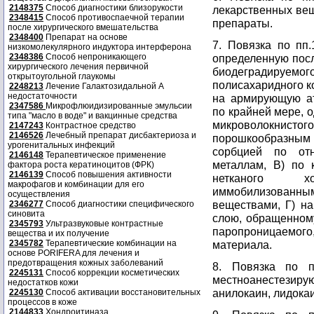
2148375
Способ диагностики близорукости
лекарственных ве
2348415
Способ противоспаечной терапии
препараты.
после хирургического вмешательства
2348400
Препарат на основе
7. Повязка по пп.
низкомолекулярного индуктора интерферона
2348386
Способ непроникающего
определенную посл
хирургического лечения первичной
биодеградируем
открытоугольной глаукомы
полисахаридного к
2248213
Лечение Галактозидальной А
недостаточности
на армирующую ат
2347586
Микрофлюидизированные эмульсии
по крайней мере, 
типа "масло в воде" и вакцинные средства
микроволокнист
2147243
Контрастное средство
2146526
Лечебный препарат дисбактериоза и
порошкообразным
урогенитальных инфекций
сорбцией по от
2146148
Терапевтическое применение
металлам, В) по 
фактора роста кератиноцитов (ФРК)
2146139
Способ повышения активности
нетканого х
макрофагов и комбинации для его
иммобилизованн
осуществления
веществами, Г) н
2346277
Способ диагностики специфического
синовита
слою, обращенному
2345793
Ультразвуковые контрастные
паропроницаемог
вещества и их получение
2345782
Терапевтические комбинации на
материала.
основе PORIFERA для лечения и
предотвращения кожных заболеваний
8. Повязка по п
2245131
Способ коррекции косметических
местноанестези
недостатков кожи
анилокаин, лидокаи
2245130
Способ активации восстановительных
процессов в коже
2144833
Хондроитиназа