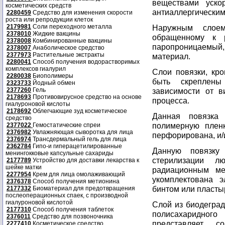
веществами ускор
косметических средств
антиаллергическим
2280459
Средство для изменения скорости
роста или репродукции клеток
2179981
Соли переходного металла
Наружным слое
2378010
Жидкие вакцины
обращенному к р
2378008
Комбинированные вакцины
паропроницаемы
2378007
Анаболическое средство
2377973
Растительные экстракты
материал.
2280041
Способ получения водорастворимых
комплексов гиалурил
Слои повязки, кро
2280038
Биополимеры
быть скреплены
2323733
Йодный обмен
2377260
Гель
зависимости от в
2178693
Противовирусное средство на основе
процесса.
гиалуроновой кислоты
2178692
Облегчающие зуд косметическое
Данная повязка
средство
полимерную плен
2377022
Гемостатические спреи
2376982
Увлажняющая сыворотка для лица
перфорирована, и/
2376974
Трансдермальный гель для лица
2362784
Гипо-и гиперацетилированные
Данную повязку
менингокковые капсульные сахариды
стерилизации л
2177789
Устройство для доставки лекарства к
шейке матки
радиационным ме
2277954
Крем для лица омолаживающий
укомплектована 
2376378
Способ получения метионина
бинтом или пласты
2177332
Биоматериал для предотвращения
послеоперационных спаек, с производной
гиалуроновой кислотой
Слой из биодеград
2177310
Способ получения таблеток
полисахаридног
2376011
Средство для позвоночника
представляет 
2277410
Косметическое средство