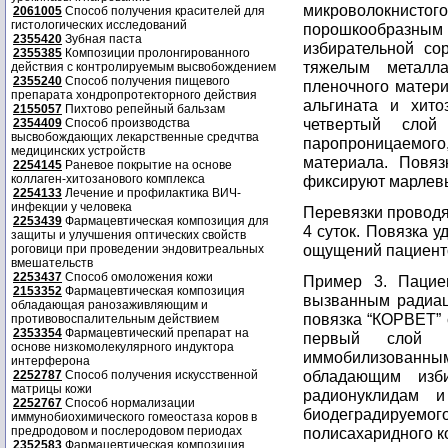
микроволокнист
2061005
Способ получения красителей для
гистологических исследований
порошкообраз
2355420
Зубная паста
избирательной со
2355385
Композиции пролонгированного
тяжелым металла
действия с контролируемым высвобождением
2355240
Способ получения пищевого
пленочного матери
препарата хондропротекторного действия
альгината и хито
2155057
Пихтово репейный бальзам
четвертый слой
2354409
Способ производства
высвобождающих лекарственные средчтва
паропроницаемог
медицинских устройств
материала. Повя
2254145
Раневое покрытие на основе
коллаген-хитозанового комплекса
фиксируют марлев
2254133
Лечение и профилактика ВИЧ-
инфекции у человека
Перевязки проводя
2253439
Фармацевтическая композиция для
4 суток. Повязка 
защиты и улучшения оптических свойств
ощущений пациент
роговици при проведении эндовитреальных
вмешательств
2253437
Способ омоложения кожи
Пример 3. Пацие
2153352
Фармацевтическая композиция
вызванным радиа
обладающая ранозаживляющим и
повязка “КОРВЕТ” 
противовоспалительным действием
2353354
Фармацевтический препарат на
первый слой и
основе низкомолекулярного индуктора
иммобилизованн
интерферона
обладающим изб
2252787
Способ получения искусственной
матрицы кожи
радионуклидам 
2252767
Способ нормализации
биодеградируем
иммунобиохимического гомеостаза коров в
предродовом и послеродовом периодах
полисахаридного к
2352583
Фармацевтическая композиция