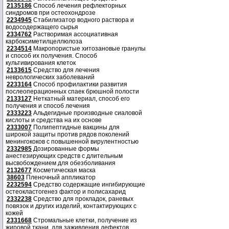
2135186
Способ лечения рефлекторных
синдромов при остеохондрозе
2234945
Стабилизатор водного раствора и
водосодержащего сырья
2334762
Растворимая ассоциативная
карбоксиметилцеллюлоза
2234514
Макропористые хитозановые гранулы
и способ их получения. Способ
культивирования клеток
2133615
Средство для лечения
неврологических заболеваний
2233164
Способ профилактики развития
послеоперационных спаек брюшной полости
2133127
Неткатный материал, способ его
получения и способ лечения
2333223
Альдегидные производные сиаловой
кислоты и средства на их основе
2333007
Полипептидные вакцины для
широкой защиты против рядов поколений
менингококов с повышенной вирулентностью
2332985
Дозированные формы
анестезирующих средств с длительным
высвобождением для обезболивания
2132677
Косметическая маска
38603
Пленочный аппликатор
2232594
Средство содержащие ингибирующие
остеокластогенез фактор и полисахарид
2332238
Средство для прокладок, раневых
повязок и других изделий, контактирующих с
кожей
2331668
Стромальные клетки, получение из
жировой ткани, для заживления дефектов