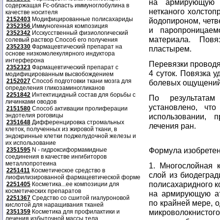
на армирующую с
содержащая Fc-область иммуноглобулина в
нетканого холсто
качестве носителя
2152403
Модифицированные полисахариды
йодопироном, четв
2352356
Иммуногенная композиция
и паропроницаемо
2352342
Исскусственный физиологический
материала. Пов
солевый раствор Способ его получения
2352330
Фармацевтический препарат на
пластырем.
основе низкомолекулярного индуктора
интерферона
Перевязки проводя
2352323
Фармацевтический препарат с
4 суток. Повязка 
модифицированным высвобождением
2152027
Способ подготовки ткани мозга для
болевых ощущений
определения гликозаминогликанов
2251842
Интектицидный состав для борьбы с
По результатам
личинками оводов
установлено, чт
2151580
Способ активации пролиферации
эндотелия роговицы
использовании, 
2351648
Дифференцировка стромальных
лечения ран.
клеток, полученных из жировой ткани, в
эндокринные клетки поджелудочной железы и
их использование
Формула изобрете
2351595
N - гидроксиформамидные
соединения в качестве ингибиторов
металлопротеина
1. Многослойная 
2251411
Косметическое средство в
слой из биодеград
лиофилизированной фармацевтической форме
полисахаридного к
2251405
Косметика...ее композиции для
косметических препаратов
на армирующую ат
2251367
Средство со сшитой гиалуроновой
по крайней мере, 
кислотой для наращивания тканей
микроволокнист
2351359
Косметика для профилактики и
лечения избыточной массы тела