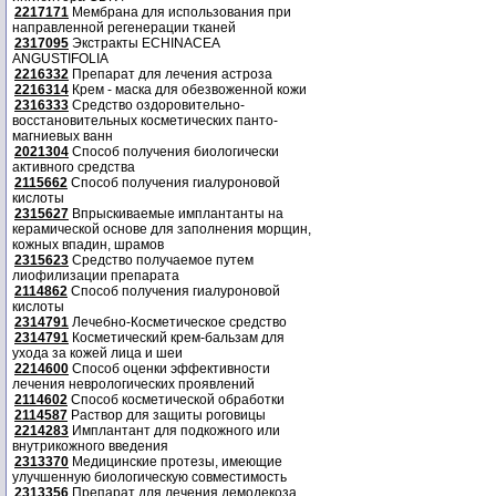
2217171
Мембрана для использования при
направленной регенерации тканей
2317095
Экстракты ECHINACEA
ANGUSTIFOLIA
2216332
Препарат для лечения астроза
2216314
Крем - маска для обезвоженной кожи
2316333
Средство оздоровительно-
восстановительных косметических панто-
магниевых ванн
2021304
Способ получения биологически
активного средства
2115662
Способ получения гиалуроновой
кислоты
2315627
Впрыскиваемые имплантанты на
керамической основе для заполнения морщин,
кожных впадин, шрамов
2315623
Средство получаемое путем
лиофилизации препарата
2114862
Способ получения гиалуроновой
кислоты
2314791
Лечебно-Косметическое средство
2314791
Косметический крем-бальзам для
ухода за кожей лица и шеи
2214600
Способ оценки эффективности
лечения неврологических проявлений
2114602
Способ косметической обработки
2114587
Раствор для защиты роговицы
2214283
Имплантант для подкожного или
внутрикожного введения
2313370
Медицинские протезы, имеющие
улучшенную биологическую совместимость
2313356
Препарат для лечения демодекоза