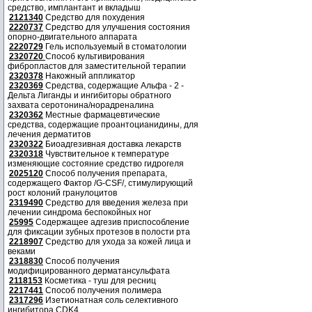
средство, имплантант и вкладыш
2121340
Средство для похудения
2220737
Средство для улучшения состояния
опорно-двигательного аппарата
2220729
Гель используемый в стоматологии
2320720
Способ культивирования
фибропластов для заместительной терапии
2320378
Накожный аппликатор
2320369
Средства, содержащие Альфа - 2 -
Дельта Лиганды и ингибиторы обратного
захвата серотонина/норадреналина
2320362
Местные фармацевтические
средства, содержащие проантоцианидины, для
лечения дерматитов
2320322
Биоадгезивная доставка лекарств
2320318
Чувствительное к температуре
изменяющие состояние средство гидрогеля
2025120
Способ получения препарата,
содержащего Фактор /G-CSF/, стимулирующий
рост колоний гранулоцитов
2319490
Средство для введения железа при
лечении синдрома беспокойных ног
25995
Содержащее адгезив приспособление
для фиксации зубных протезов в полости рта
2218907
Средство для ухода за кожей лица и
веками
2318830
Способ получения
модифицированного дерматансульфата
2118153
Косметика - туш для ресниц
2217441
Способ получения полимера
2317296
Изетионатная соль селективного
ингибитора CDK4