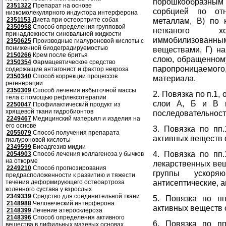
порошкообразным
2351322
Препарат на основе
сорбцией по от
низкомолекулярного индуктора интерферона
2351153
Диета при остеортрите собак
металлам, В) по 
2350958
Способ определения групповой
нетканого х
принадлежности синовальной жидкости
иммобилизованн
2350625
Производные гиалуроновой кислоты с
пониженной биодеградируемостью
веществами, Г) н
2150266
Крем после бритья
слою, обращенному
2350354
Фармацевтическое средство
паропроницаемог
содержащие антагонист и фактор некроза
2350340
Способ коррекции процессов
материала.
регенерации
2350309
Способ лечения избыточной массы
2. Повязка по п.1
тела с помощью рефлексотерапии
слои А, Б и В м
2250047
Профилактический продукт из
хрящевой ткани гидробионтов
последовательност
2249467
Медицинский матерьял и изделия на
его основе
3. Повязка по пп.
2055079
Способ получения препарата
активных веществ 
гиалуроновой кислоты
2349599
Биоадгезив мидии
4. Повязка по пп.
2054903
Способ лечения коллагеноза у бычков
на откорме
лекарственных вещ
2249210
Способ прогнозирования
группы ускоряю
предрасположенности к развитию и тяжести
антисептические, а
течения деформирующего остеоартроза
коленного сустава у взрослых
2349339
Средство для соединительной ткани
5. Повязка по пп
2148988
Человеческий интерферона
активных веществ 
2148399
Лечение атеросклероза
2148396
Способ определения активного
6. Повязка по пп
вещества в дифильных мазевых основах