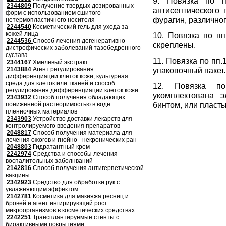
9. Повязка по п
2344809
Получение твердых дозированных
антисептического 
форм с использованием сшитого
фурагин, различно
нетермопластичного носителя
2244540
Косметический гель для ухода за
кожей лица
10. Повязка по пп
2244536
Способ лечения дегенеративно-
скреплены.
дистрофических заболеваний тазобедренного
сустава
11. Повязка по пп
2344167
Хмелевый экстракт
2143884
Агент регулирования
упаковочный пакет.
дифференциации клеток кожи, культурная
среда для клеток или тканей и способ
12. Повязка по
регулирования дифференциации клеток кожи
укомплектована 
2343932
Способ получения обладающих
бинтом, или пласт
пониженной растворимостью в воде
пленночных материалов
2343903
Устройство доставки лекарств для
контролируемого введения препаратов
2048817
Способ получения материала для
лечения ожогов и гнойно - некронических ран
2048803
Гидратантный крем
2242974
Средства и способы лечения
воспалительных заболнваний
2142816
Способ получения антигерпетической
вакцины
2342923
Средство для обработки рук с
увлажняющим эффектом
2142781
Косметика для макияжа ресниц и
бровей и агент ингирирующий рост
микроорганизмов в косметических средствах
2242251
Трансплантируемые стенты с
биоактивными покрытиями