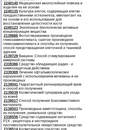
2240140
Медицинская многослойная повязка и
изделия на ее основе
2240135
Культура клеток, содержащая клетки -
предшественники остеонегеза, имплантант на
ее основе и его использование для
восстановления целостности кости
2240123
Экзогенные биологически активные
коньюгирующие вещества
2139886
Фотоотвержаемое производное
гликозаминогликата, сшитое производное
гликозаминогликата и способы их получения,
способ предотвращения клеточной и тканевой
адгезии
2139729
Вакцина. Способ стимулирования
иммунной системы
2339386
Средство обладающее радио - и
химиозащитным действием
2339369
Лечение офтальмологических
нарушений с использованием мочевины и ее
производных
2139041
Гидратантный регенерирующий крем
и способ его получения
2139039
Косметический суперкрем для ухода
за кожей
2139017
Способ получения боисовместимого
материала
2138503
Производные камптотецина, способы
их получения, уникальное средство
2338556
Средство содержащие антагонист
Р2Х - рецептора и нестероидное
противоспалительное лекарственное средство
2338514
Косметическое средство для