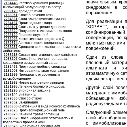
значительным кр
2184448
Раствор хранения роговицы,
синдромом в соч
включающий гиалуроновую кислоту
2090179
Крем для кожи
поражением.
2183961
Способ лечения кожи
2284331
Соли алифотических аминов
Для реализации п
2284187
Производные амида
“КОРВЕТ”, кото
2089191
Снизить внутрение давление
2283320
Получение гликозаминогликанов
комбинированны
2283129
Лечение опухолей
содержащий, по к
2283098
Косметические средства с Q
меняться местами 
2182574
Ароматические соединения
2088257
Средство с гипохолестеролемическим
повреждений.
действием
2088218
Состав для гигиенических салфеток
Один из слоев 
2088206
Способ получения препарата,
пленочный матери
создающего исскуственный загар
2282462
Противомикробные средства
альгината и хи
2182008
Интровагинальная компазиция
атравматичную сет
2181999
Препарат с отсроченным
одним лекарствен
высвобождением
2181998
Новые композиции липидов
2181995
Лечение болевого синдрома
Другой слой повя
2181295
Вирионная вакцина
материал с иммоб
2087144
Витамин Е
обладающим изб
2379336
Способ стирки
2379052
Вакцинация
радионуклидам и т
2180855
Композиция в виде ионного комплекса
2379025
Противоинфекционный гель
Следующий элемент
2180825
Лечение травм роговицы
слой абсорбционно
2281082
Способ коррекции эстетических и
возрастных проблем кожи
с иммобилизова
2180576
Биоактивная добавка для