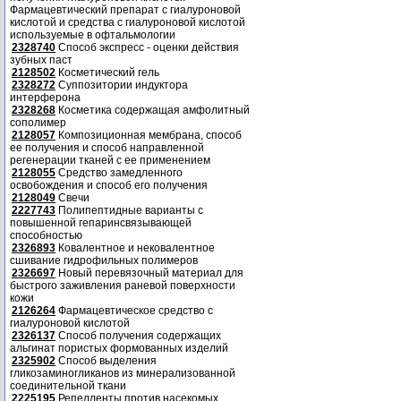
Фармацевтический препарат с гиалуроновой
кислотой и средства с гиалуроновой кислотой
используемые в офтальмологии
2328740
Способ экспресс - оценки действия
зубных паст
2128502
Косметический гель
2328272
Суппозитории индуктора
интерферона
2328268
Косметика содержащая амфолитный
сополимер
2128057
Композиционная мембрана, способ
ее получения и способ направленной
регенерации тканей с ее применением
2128055
Средство замедленного
освобождения и способ его получения
2128049
Свечи
2227743
Полипептидные варианты с
повышенной гепаринсвязывающей
способностью
2326893
Ковалентное и нековалентное
сшивание гидрофильных полимеров
2326697
Новый перевязочный материал для
быстрого заживления раневой поверхности
кожи
2126264
Фармацевтическое средство с
гиалуроновой кислотой
2326137
Способ получения содержащих
альгинат пористых формованных изделий
2325902
Способ выделения
гликозаминогликанов из минерализованной
соединительной ткани
2225195
Репелленты против насекомых