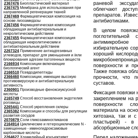
раневой экссуда
2367476
Биопластический материал
2367475
Мембрана для использования при
облегчают досту
направленной регенерации тканей
препаратов. Извес
2367469
Фармацевтическая композиция на
антибиотиками.
основе лизоамидазы
2367456
Фармацевтическая композиция
обладающая антибактериальным и
В целом повязка
некролитическим действием
поглотительной 
2367455
Фармацевтическая композиция
антимикробное 
обладающая некролитическим и
антибактериальным действием
избирательную со
2267324
Применение антиадгезивных
хороший кислородо
углеводов, препарат для уменьшения и /или
микробонепрони
блокирования адгезии патогенных веществ
2166934
Композиции включающие
поверхности и пр
биологический агент
Также повязка обл
2166510
Псевдодипептиды
прочности, что 
2366460
Композиции, имеющие высокую
противовирусную и антибактериальную
суставов.
активность
2360901
Производные феноксиуксусной
Фиксация повязки 
кислоты
закреплением на р
2165749
Способ восстановления эндотелия
роговицы
поверхности сл
2265441
Способ укрепления склеры
материала на осно
2365382
Композиции и способы для регуляции
хитозана, так и 
развития сосудов
2070879
Соли гликозаминогликанов
пластырей) - в
2164914
Циклические и гетероциклические N -
абсорбционные сло
замещенные - иминогидроксамовые
карбоновые кислоты
Перед наложением 
2264627
Хламидийный конъюктивит