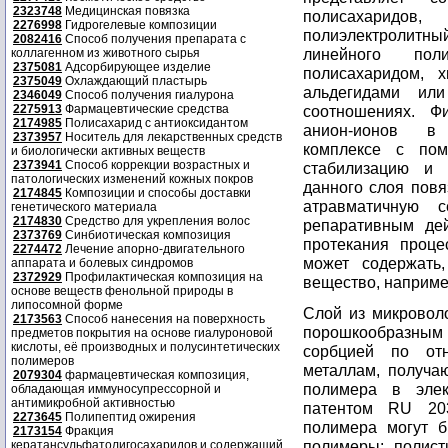
2323748
Медицинская повязка
полисахаридо
2276998
Гидрогелевые композиции
полиэлектролитны
2082416
Способ получения препарата с
линейного по
коллагенном из животного сырья
2375081
Адсорбирующее изделие
полисахаридом, 
2375049
Охлаждающий пластырь
альдегидами или
2346049
Способ получения гиалурона
2275913
Фармацевтические средства
соотношениях. Ф
2174985
Полисахарид с антиоксидантом
анион-ионов в 
2373957
Носитель для лекарственных средств
комплексе с пом
и биологически активных веществ
2373941
Способ коррекции возрастных и
стабилизацию и 
патологических изменений кожных покров
данного слоя пов
2174845
Композиции и способы доставки
атравматичную с
генетического материала
2174830
Средство для укрепления волос
репаративным де
2373769
Синбиотическая композиция
протекания проце
2274472
Лечение апорно-двигательного
может содержать
аппарата и болевых синдромов
2372929
Профилактическая композиция на
вещество, например
основе веществ фенольной природы в
липосомной форме
Слой из микровол
2173563
Способ нанесения на поверхность
порошкообразным
предметов покрытия на основе гиалуроновой
кислоты, её производных и полусинтетических
сорбцией по от
полимеров
металлам, получа
2079304
фармацевтическая композиция,
полимера в элек
обладающая иммуносупрессорной и
антимикробной активностью
патентом RU 203
2273645
Полипептид ожирения
полимера могут б
2173154
Фракция
полимеры: полист
кератансульфатолигосахаридов и содержащий