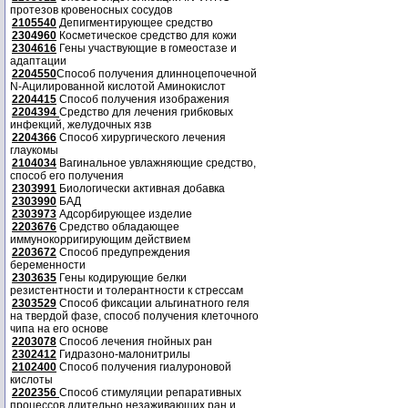
протезов кровеносных сосудов
2105540
Депигментирующее средство
2304960
Косметическое средство для кожи
2304616
Гены участвующие в гомеостазе и
адаптации
2204550
Способ получения длинноцепочечной
N-Ацилированной кислотой Аминокислот
2204415
Способ получения изображения
2204394
Средство для лечения грибковых
инфекций, желудочных язв
2204366
Способ хирургического лечения
глаукомы
2104034
Вагинальное увлажняющие средство,
способ его получения
2303991
Биологически активная добавка
2303990
БАД
2303973
Адсорбирующее изделие
2203676
Средство обладающее
иммунокорригирующим действием
2203672
Способ предупреждения
беременности
2303635
Гены кодирующие белки
резистентности и толерантности к стрессам
2303529
Способ фиксации альгинатного геля
на твердой фазе, способ получения клеточного
чипа на его основе
2203078
Способ лечения гнойных ран
2302412
Гидразоно-малонитрилы
2102400
Способ получения гиалуроновой
кислоты
2202356
Способ стимуляции репаративных
процессов длительно незаживающих ран и