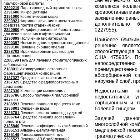
синтетического ко
гиалуроновой кислоты
комплекса коллаг
2292219
Паратиреоидный гормон человека
кровоостанавли
2291686
Микроцастицы
2191000
Косметическая маска
заживлению раны. 
2290921
Фармацевтические и косметические
дополнительно 
средства против старения кожи
0227955).
2290900
Модифицированный биоматериал
для использования в офтальмологии
2290899
Получение биоматерьяла
Наиболее близким
2290397
Новые инданилиденовые соединения
решению являетс
2290186
Лечение сирингомиелии
способствующая з
2288702
Иррингационный раствор для
офтальмологии
США 4759354. По
2288699
Гель для лечения стоматологических
непосредственн
заболеваний
преимущественно 
2188011
Активирующая остеогенез
фармацевтическая композиция
абсорбционной с
2187327
Средство с антисептиком
наружный слой, пр
2187325
Средство с радиопротекторным
действием
Недостатками п
2287330
Композиции миноксидила
2186786
Способ получения гиалуроновой
недостаточная у
кислоты
сорбционным и ге
2186593
Лечение раненого процесса кожи
болевой синдром.
2286801
Очищение воды
2286781
Лечение ожогов пищевода у детей
2286764
Средство лечения воспалений
Задачей данно
полости рта
многослойной комб
2185840
Лечение инфекционных заболеваний
медицинской помощ
2286151
Альфа-2-Дельта-Лиганда
2185149
Ранозаживляющий гель
травматически
2285527
Лечение ИЛ-6 заболеваний