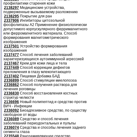
профилактики старения кожи
2138297
Медицинские устройства,
подверженные вызываемому разложению
2138295
Покрытие для ран
2337906
Ингибиторы цитозольной
фосфолипазы А2 Применение физиологически
допустимого корпускулярного ферримагнитного
или ферромагнитного материала. Способ
формирования магнитометрического
изображения
2137501
Устройство формирования
изображения
2137477
Способ лечения заболеваний
характеризующихся аутоиммунной агрессией
2137467
Крем для кожи лица и тела
2137449
Способ коррекции дефектов
преломления в глазу млекопитающего
2137402
Пищевая Добавка БАД
2336899
Способ стимуляции миелопоэза
2336862
Способ получения раствора для
лечения роговицы
2336830
Способ восстановления костных
структур челюсти
2136696
Новый полипептид и средство против
ВИЧ - Инфекции
2336092
Биоадгезивное средство, по существу
свободное от воды
2336089
Средство и способ лечения
заболеваний периодонтальных и пульпы
2336074
Средства и способы лечения заднего
сегмента глаза
2235548
Ранозаживляющее средство