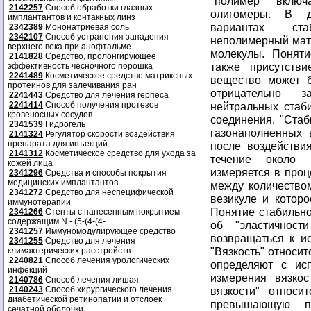
2142257
Способ обработки глазных
имплантантов и контакных линз
2342389
Мононатриевая соль
2342107
Способ устранения западения
верхнего века при анофтальме
2141828
Средство, пролонгирующее
эффективность чесночного порошка
2241489
Косметическое средство матриксных
протеинов для залечивания ран
2241443
Средство для лечения герпеса
2241414
Способ получения протезов
кровеносных сосудов
2341539
Гидрогель
2141324
Регулятор скорости воздействия
препарата для инъекций
2141312
Косметическое средство для ухода за
кожей лица
2341296
Средства и способы покрытия
медицинских имплантантов
2341272
Средство для неспецифической
иммунотерапии
2341266
Стенты с нанесенным покрытием
содержащим N - (5-(4-(4-
2341257
Иммуномодулирующее средство
2341255
Средство для лечения
климактерических расстройств
2240821
Способ лечения урологических
инфекций
2140786
Способ лечения лишая
2140243
Способ хирургического лечения
диабетической ретинопатии и отслоек
сечатной оболочки