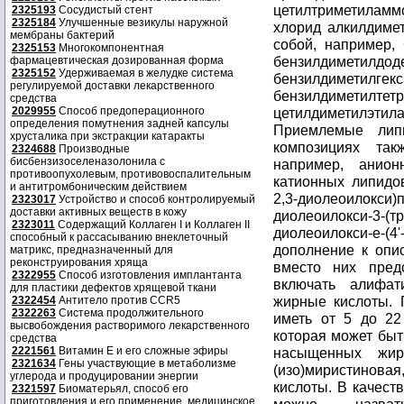
2325193
Сосудистый стент
2325184
Улучшенные везикулы наружной
мембраны бактерий
2325153
Многокомпонентная
фармацевтическая дозированная форма
2325152
Удерживаемая в желудке система
регулируемой доставки лекарственного
средства
2029955
Способ предоперационного
определения помутнения задней капсулы
хрусталика при экстракции катаракты
2324688
Производные
бисбензизоселеназолонила с
противоопухолевым, противовоспалительным
и антитромбоническим действием
2323017
Устройство и способ контролируемый
доставки активных веществ в кожу
2323011
Содержащий Коллаген I и Коллаген II
способный к рассасыванию внеклеточный
матрикс, предназначенный для
реконструирования хряща
2322955
Способ изготовления имплантанта
для пластики дефектов хрящевой ткани
2322454
Антитело против CCR5
2322263
Система продолжительного
высвобождения растворимого лекарственного
средства
2221561
Витамин Е и его сложные эфиры
2321634
Гены участвующие в метаболизме
углерода и продуцировании энергии
2321597
Биоматерьял, способ его
приготовления и его применение, медицинское