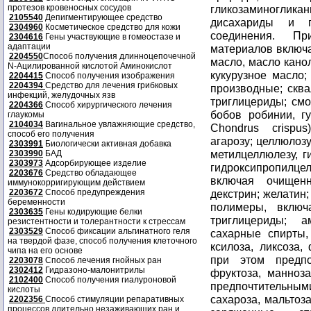
протезов кровеносных сосудов
2105540
Депигментирующее средство
2304960
Косметическое средство для кожи
2304616
Гены участвующие в гомеостазе и
адаптации
2204550
Способ получения длинноцепочечной
N-Ацилированной кислотой Аминокислот
2204415
Способ получения изображения
2204394
Средство для лечения грибковых
инфекций, желудочных язв
2204366
Способ хирургического лечения
глаукомы
2104034
Вагинальное увлажняющие средство,
способ его получения
2303991
Биологически активная добавка
2303990
БАД
2303973
Адсорбирующее изделие
2203676
Средство обладающее
иммунокорригирующим действием
2203672
Способ предупреждения
беременности
2303635
Гены кодирующие белки
резистентности и толерантности к стрессам
2303529
Способ фиксации альгинатного геля
на твердой фазе, способ получения клеточного
чипа на его основе
2203078
Способ лечения гнойных ран
2302412
Гидразоно-малонитрилы
2102400
Способ получения гиалуроновой
кислоты
2202356
Способ стимуляции репаративных
процессов длительно незаживающих ран и