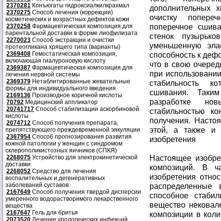
2370281
Конъюгаты гидроксиалкилкрахмал
дополнительных х
2370275
Способ лечения (коррекции)
очистку попере
косметических и возрастных дефектов кожи
поперечное сшива
2370258
Фармацевтическая композиция для
парентальной доставки в форме лиофилизата
стенок пузырько
2270023
Способ экстракции и очистки
уменьшенную элас
протеогликана хрящего типа (варианты)
2369408
Гемостатическая композиция,
способность к деф
включающая гиалуроновую кислоту
что в свою очеред
2369387
Фармацевтическая композиция для
при использовании
лечения нервной системы
2369379
Нетаблитированные жевательные
стабильность к
формы для индивидуального введения
сшивания. Таки
2169136
Производное коричной кислоты
разработке но
70792
Медицинский аппликатор
20741717
Способ стабилизации аскорбиновой
стабильностью ко
кислоты
получения. Насто
2074712
Способ получения препарата,
этой, а также и 
препятствующего преждевременной эякуляции
2367954
Способ прогнозирования развития
изобретения
кожной патологии у женщин с синдромом
склерополикистозных яичников (СПКЯ)
Настоящее изобре
2268075
Устройство для электрокинетической
доставки
композиций. В ч
2268052
Средство для лечения
изобретения отно
воспалительных и дегенеративных
заболеваний суставов
распределенные 
2167649
Способ получения твердой дисперсии
способное стабил
умеренного водорастворимого лекарственного
вещество нековале
вещества
2167647
Гель для бритья
композиции в коли
2073520
Лечение урологических инфекций