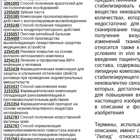
2061005
Способ получения красителей для
стабилизировать
гистологических исследований
вещество нековале
2355420
Зубная паста
2355385
Композиции пролонгированного
количествах, кот
действия с контролируемым высвобождением
недостаточно для
2355240
Способ получения пищевого
сканирование пац
препарата хондропротекторного действия
2155057
Пихтово репейный бальзам
получения визу
2354409
Способ производства
изменений ткане
высвобождающих лекарственные средчтва
относится также к
медицинских устройств
2254145
Раневое покрытие на основе
условиях in vivo 
коллаген-хитозанового комплекса
введение пациенту
2254133
Лечение и профилактика ВИЧ-
состава, содержа
инфекции у человека
2253439
Фармацевтическая композиция для
липидную композиц
защиты и улучшения оптических свойств
стабилизирующего
роговици при проведении эндовитреальных
вмешательств
нековалентно связ
2253437
Способ омоложения кожи
которых. достаточ
2153352
Фармацевтическая композиция
для повышения вя
обладающая ранозаживляющим и
противовоспалительным действием
настоящего изобр
2353354
Фармацевтический препарат на
в описании и фо
основе низкомолекулярного индуктора
изобретения
интерферона
2252787
Способ получения искусственной
матрицы кожи
Термины, использованные выше и применяемые далее в описании, имеют следующие значения, если не указано иное. "Липид" относится к синтетическому или природному амфипатическому соединению, которое состоит из гидрофильного и гидрофобного компонентов. Липиды включают, например, жирные кислоты, нейтральные жиры, фосфатиды, гликолипиды, алифатические спирты и воск, терпены и стероиды. "Липидная композиция" относится к композиции, которая включает смесь липидных соединений. Примеры липидных композиций могут включать суспензии, эмульсии и везикулярные композиции. "Липидный состав" относится к композиции, включающей липидное соединение и биоактивный агент. "Везикула" относится к сферическим образованиям, характеризующимся наличием у них внутреннего объема. Везикулы предпочтительно формируются из липидов, включая различные липиды, представленные в описании настоящего изобретения. В конкретной везикуле липиды могут находиться в форме монослоя или бислоя, и эти моно- или бислойные липиды могут в свою очередь формировать один или более моно- или бислоев. В случае когда присутствует более одного моно- или бислоя, моно- или бислои расположены концентрично. Липидные везикулы по изобретению представляют собой такие образования, которые обычно относят к липосомам, мицеллам, пузырькам, микропузырькам, микросферам и другим им подобным образованиям. Таким образом, липиды могут быть использованы для создания моноламеллярной везикулы (состоящей из одного моно- или бислоя), олиголамеллярной везикулы (содержащей два или около трех монослоев или бислоев) или мультиламеллярной везикулы (состоящей из более чем трех монослоев или бислоев). Внутренний объем везикул может быть заполнен жидкостью, включая, например, водную среду, газом, предшественником газа и/или твердым или растворенным материалом, включая, например, биоактивный агент, если это целесообразно. "Везикулярная композиция" относится к композиции, которая включает везикулы, состоящие из липидов. "Везикулярный состав" относится к композиции, состоящей из везикул и биоактивного агента. Термин "липосомы" относится обычно к сферическим кластерам или агрегатам амфипатических соединений, включающим липидные соединения, как правило, в форме одного или более концентрических замкнутых слоев, например бислоев. Они также могут обозначаться в описании как липидные везикулы. "Пациент" относится к животным, включая млекопитающих, предпочтительно к людям. "Биоактивный агент" относится к соединению, которое используют в целях диагностики или лечения, например в способах диагностики заболевания у пациента и/или в способах лечения заболевания пациента. В контексте данного описания "биоактивный агент" относится также к соединению, которое способно вызвать биологический эффект в условиях in vitro и/или in vivo. Биоактивный агент может быть нейтральным, положительно или отрицательно заряженным. Примеры приемлемых биоактивных агентов включают диагностические агенты, фармацевтические препараты, лекарс
2252767
Способ нормализации
иммунобиохимического гомеостаза коров в
предродовом и послеродовом периодах
2352583
Фармацевтическая композиция