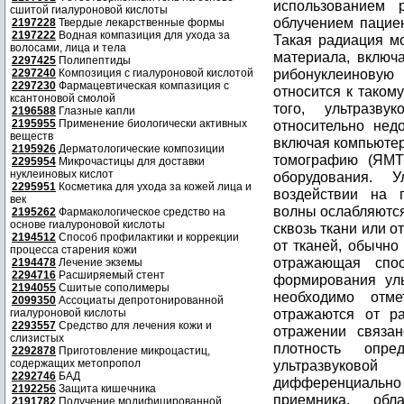
использованием 
сшитой гиалуроновой кислоты
облучением пацие
2197228
Твердые лекарственные формы
2197222
Водная компазиция для ухода за
Такая радиация м
волосами, лица и тела
материала, включа
2297425
Полипептиды
рибонуклеиновую 
2297240
Композиция с гиалуроновой кислотой
2297230
Фармацевтическая компазиция с
относится к таком
ксантоновой смолой
того, ультразву
2196588
Глазные капли
2195955
Применение биологически активных
относительно нед
веществ
включая компьютер
2195926
Дерматологические композиции
томографию (ЯМТ)
2295954
Микрочастицы для доставки
нуклеиновых кислот
оборудования. У
2295951
Косметика для ухода за кожей лица и
воздействии на 
век
волны ослабляются
2195262
Фармакологическое средство на
основе гиалуроновой кислоты
сквозь ткани или 
2194512
Способ профилактики и коррекции
от тканей, обычно
процесса старения кожи
отражающая спос
2194478
Лечение экземы
2294716
Расширяемый стент
формирования уль
2194055
Сшитые сополимеры
необходимо отме
2099350
Ассоциаты депротонированной
отражаются от ра
гиалуроновой кислоты
2293557
Средство для лечения кожи и
отражении связа
слизистых
плотность опре
2292878
Приготовление микроцастиц,
содержащих метопропол
ультразвуковой
2292746
БАД
дифференциальн
2192256
Защита кишечника
приемника, обл
2191782
Получение модифицированной