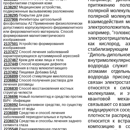
профилактики старения кожи
2138297
Медицинские устройства,
подверженные вызываемому разложению
2138295
Покрытие для ран
2337906
Ингибиторы цитозольной
фосфолипазы А2 Применение физиологически
допустимого корпускулярного ферримагнитного
или ферромагнитного материала. Способ
формирования магнитометрического
изображения
2137501
Устройство формирования
изображения
2137477
Способ лечения заболеваний
характеризующихся аутоиммунной агрессией
2137467
Крем для кожи лица и тела
2137449
Способ коррекции дефектов
преломления в глазу млекопитающего
2137402
Пищевая Добавка БАД
2336899
Способ стимуляции миелопоэза
2336862
Способ получения раствора для
лечения роговицы
2336830
Способ восстановления костных
структур челюсти
2136696
Новый полипептид и средство против
ВИЧ - Инфекции
2336092
Биоадгезивное средство, по существу
свободное от воды
2336089
Средство и способ лечения
заболеваний периодонтальных и пульпы
2336074
Средства и способы лечения заднего
сегмента глаза
2235548
Ранозаживляющее средство