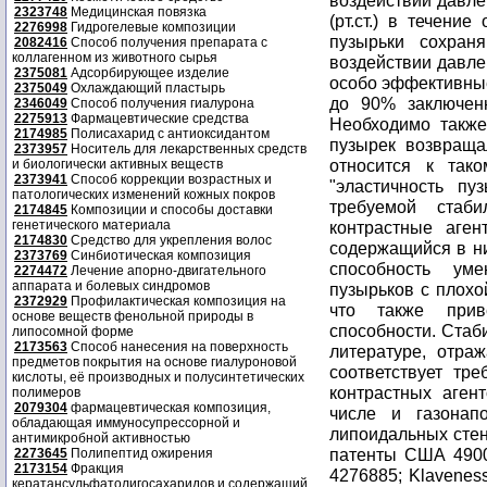
воздействии давле
2323748
Медицинская повязка
(рт.ст.) в течени
2276998
Гидрогелевые композиции
пузырьки сохран
2082416
Способ получения препарата с
коллагенном из животного сырья
воздействии давлен
2375081
Адсорбирующее изделие
особо эффективные
2375049
Охлаждающий пластырь
до 90% заключенн
2346049
Способ получения гиалурона
2275913
Фармацевтические средства
Необходимо также
2174985
Полисахарид с антиоксидантом
пузырек возвраща
2373957
Носитель для лекарственных средств
относится к так
и биологически активных веществ
2373941
Способ коррекции возрастных и
"эластичность пу
патологических изменений кожных покров
требуемой стаби
2174845
Композиции и способы доставки
генетического материала
контрастные аген
2174830
Средство для укрепления волос
содержащийся в ни
2373769
Синбиотическая композиция
способность ум
2274472
Лечение апорно-двигательного
аппарата и болевых синдромов
пузырьков с плохо
2372929
Профилактическая композиция на
что также при
основе веществ фенольной природы в
способности. Стаб
липосомной форме
2173563
Способ нанесения на поверхность
литературе, отра
предметов покрытия на основе гиалуроновой
соответствует тр
кислоты, её производных и полусинтетических
контрастных аген
полимеров
2079304
фармацевтическая композиция,
числе и газонап
обладающая иммуносупрессорной и
липоидальных стено
антимикробной активностью
патенты США 49005
2273645
Полипептид ожирения
2173154
Фракция
4276885; Klaveness
кератансульфатолигосахаридов и содержащий