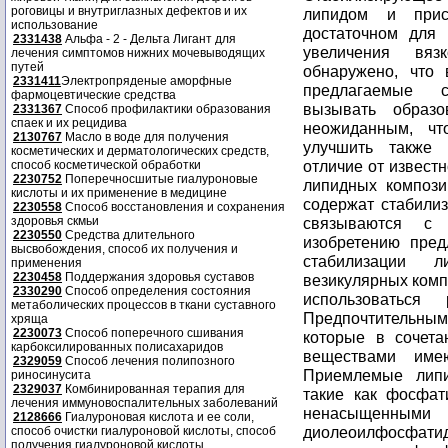
роговицы и внутриглазных дефектов и их
использование
2331438
Альфа - 2 - Дельта Лигант для
лечения симптомов нижних мочевыводящих
путей
2331411
Электропряденые аморфные
фармоцевтические средства
2331367
Способ профилактики образования
спаек и их рецидива
2130767
Масло в воде для получения
косметических и дерматологических средств,
способ косметической обработки
2230752
Поперечносшитые гиалуроновые
кислоты и их применение в медицине
2230558
Способ восстановления и сохранения
здоровья скмьи
2230550
Средства длительного
высвобождения, способ их получения и
применения
2230458
Поддержания здоровья суставов
2330290
Способ определения состояния
метаболических процессов в ткани суставного
хряща
2230073
Способ поперечного сшивания
карбоксилированных полисахаридов
2329059
Способ лечения полипозного
риносинусита
2329037
Комбинированная терапия для
лечения иммуновоспалительных заболеваний
2128666
Гиалуроновая кислота и ее соли,
способ очистки гиалуроновой кислоты, способ
получения гиалуроновой кислоты.