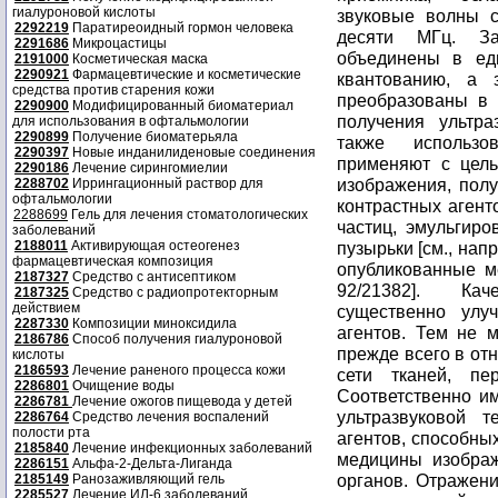
гиалуроновой кислоты
звуковые волны с
2292219
Паратиреоидный гормон человека
десяти МГц. За
2291686
Микроцастицы
объединены в еди
2191000
Косметическая маска
2290921
Фармацевтические и косметические
квантованию, а 
средства против старения кожи
преобразованы в 
2290900
Модифицированный биоматериал
получения ультра
для использования в офтальмологии
2290899
Получение биоматерьяла
также использо
2290397
Новые инданилиденовые соединения
применяют с цель
2290186
Лечение сирингомиелии
изображения, пол
2288702
Иррингационный раствор для
офтальмологии
контрастных агент
2288699
Гель для лечения стоматологических
частиц, эмульгиро
заболеваний
2188011
Активирующая остеогенез
пузырьки [см., нап
фармацевтическая композиция
опубликованные 
2187327
Средство с антисептиком
92/21382]. Кач
2187325
Средство с радиопротекторным
действием
существенно улу
2287330
Композиции миноксидила
агентов. Тем не 
2186786
Способ получения гиалуроновой
прежде всего в от
кислоты
2186593
Лечение раненого процесса кожи
сети тканей, пе
2286801
Очищение воды
Соответственно и
2286781
Лечение ожогов пищевода у детей
ультразвуковой т
2286764
Средство лечения воспалений
полости рта
агентов, способны
2185840
Лечение инфекционных заболеваний
медицины изображ
2286151
Альфа-2-Дельта-Лиганда
органов. Отражени
2185149
Ранозаживляющий гель
2285527
Лечение ИЛ-6 заболеваний