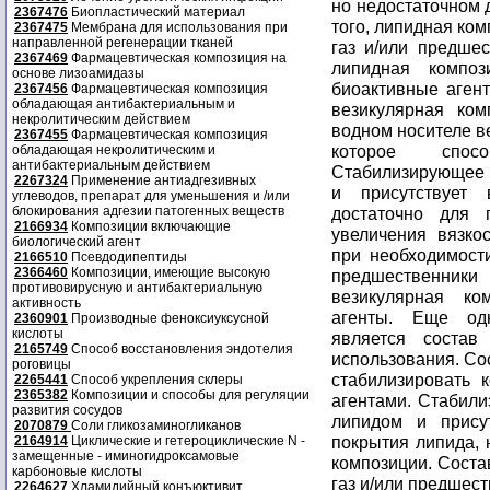
но недостаточном 
2367476
Биопластический материал
того, липидная ко
2367475
Мембрана для использования при
направленной регенерации тканей
газ и/или предшес
2367469
Фармацевтическая композиция на
липидная композ
основе лизоамидазы
биоактивные агент
2367456
Фармацевтическая композиция
обладающая антибактериальным и
везикулярная ко
некролитическим действием
водном носителе в
2367455
Фармацевтическая композиция
которое спосо
обладающая некролитическим и
антибактериальным действием
Стабилизирующее 
2267324
Применение антиадгезивных
и присутствует 
углеводов, препарат для уменьшения и /или
блокирования адгезии патогенных веществ
достаточно для 
2166934
Композиции включающие
увеличения вязко
биологический агент
при необходимости
2166510
Псевдодипептиды
2366460
Композиции, имеющие высокую
предшественник
противовирусную и антибактериальную
везикулярная ко
активность
агенты. Еще од
2360901
Производные феноксиуксусной
кислоты
является состав
2165749
Способ восстановления эндотелия
использования. Со
роговицы
стабилизировать 
2265441
Способ укрепления склеры
2365382
Композиции и способы для регуляции
агентами. Стабили
развития сосудов
липидом и присут
2070879
Соли гликозаминогликанов
покрытия липида, 
2164914
Циклические и гетероциклические N -
замещенные - иминогидроксамовые
композиции. Соста
карбоновые кислоты
газ и/или предшес
2264627
Хламидийный конъюктивит