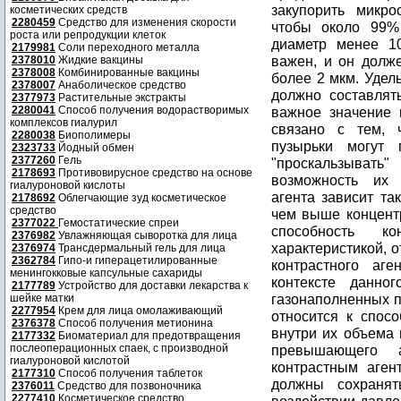
закупорить микро
косметических средств
2280459
Средство для изменения скорости
чтобы около 99%
роста или репродукции клеток
диаметр менее 1
2179981
Соли переходного металла
важен, и он долж
2378010
Жидкие вакцины
2378008
Комбинированные вакцины
более 2 мкм. Удел
2378007
Анаболическое средство
должно составлят
2377973
Растительные экстракты
2280041
Способ получения водорастворимых
важное значение 
комплексов гиалурил
связано с тем, 
2280038
Биополимеры
пузырьки могут 
2323733
Йодный обмен
2377260
Гель
"проскальзыват
2178693
Противовирусное средство на основе
возможность их 
гиалуроновой кислоты
агента зависит та
2178692
Облегчающие зуд косметическое
средство
чем выше концент
2377022
Гемостатические спреи
способность ко
2376982
Увлажняющая сыворотка для лица
характеристикой, 
2376974
Трансдермальный гель для лица
2362784
Гипо-и гиперацетилированные
контрастного аге
менингокковые капсульные сахариды
контексте данно
2177789
Устройство для доставки лекарства к
газонаполненных п
шейке матки
2277954
Крем для лица омолаживающий
относится к спос
2376378
Способ получения метионина
внутри их объема 
2177332
Биоматериал для предотвращения
послеоперационных спаек, с производной
превышающего а
гиалуроновой кислотой
контрастным аген
2177310
Способ получения таблеток
должны сохраня
2376011
Средство для позвоночника
2277410
Косметическое средство