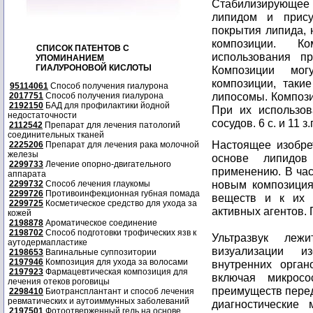
Стабилизирующее
липидом и прису
покрытия липида, 
композиции. К
СПИСОК ПАТЕНТОВ С
использования пр
УПОМИНАНИЕМ
ГИАЛУРОНОВОЙ КИСЛОТЫ
Композиции мог
композиции, таки
95114061
Способ получения гиалурона
липосомы. Композ
2017751
Способ получения гиалурона
2192150
БАД для профилактики йодной
При их использов
недостаточности
сосудов. 6 с. и 11 з
2112542
Препарат для лечения патологий
соединительных тканей
Настоящее изобре
2225206
Препарат для лечения рака молочной
железы
основе липидо
2299733
Лечение опорно-двигательного
применению. В час
аппарата
новым композиция
2299732
Способ лечения глаукомы
2299726
Противоинфекционная губная помада
веществ и к их 
2299725
Косметическое средство для ухода за
активных агентов.
кожей
2198878
Ароматическое соединение
2198702
Способ подготовки трофических язв к
Ультразвук леж
аутодермапластике
визуализации и
2198653
Вагинальные суппозитории
2197946
Композиция для ухода за волосами
внутренних орган
2197923
Фармацевтическая композиция для
включая микросо
лечения отеков роговицы
преимуществ перед
2298410
Биотрансплантант и способ лечения
ревматических и аутоиммунных заболеваний
диагностические
2197501
Фотоотверженный гель на основе