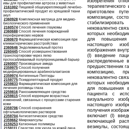
изобретения отн
ивы для профилактики артроза у животных
терапевтического 
2161002
Пищевой общеукрепляющий лечебно-
приготовлен пут
профилактический продукт из хрящевой ткани
акул
композиции, сост
2360928
Комплексная матрица для медико-
стабилизироват
биологического применения
2160574
Способ лечения глаукомы
нековалентно связ
2360688
Способ лечения повреждений
которых необходи
переферических нервов
для повышения 
2360670
Фармацевтическая композиция при
климактерических расстройствах
настоящего изо
2360646
Эндолюминальный протез
изображения внутр
2260445
Способ усовершенствования
(I) введение пац
транспортировки через легко
прспосабливаемый полупроницаемый барьер
распределенные в
2260007
Производные амида
предшественник га
2359975
Способ получения
композицию, п
модифицированных арабиногалактанов
2359974
Антигенные Пептиды
нековалентно связ
2159775
Псевдопептидный продукт
которых необходи
2259833
Фармацевтическая композиция для
для повышения вя
лечения роговицы глаза
2259816
Ранозаживляющее средство
пациента с испо
2259815
Способ коррекции возрастных
визуального изо
изменений, связанных с процессами старения
кожи
настоящего изобр
2359706
Способ сохранения
получения изображ
офтальмологических растворов
включает (I) вве
2359704
Антисептическое средство
2359662
Микрокапсулы
включающей расп
2159253
Катионные полимеры
везикулы, состоя
2159111
Средство для ухода за кожей лица