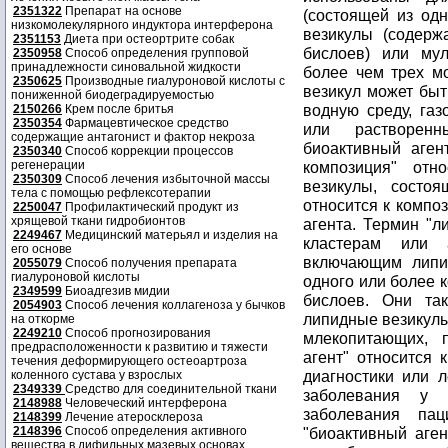
2351322
Препарат на основе
низкомолекулярного индуктора интерферона
2351153
Диета при остеортрите собак
2350958
Способ определения групповой
принадлежности синовальной жидкости
2350625
Производные гиалуроновой кислоты с
пониженной биодеградируемостью
2150266
Крем после бритья
2350354
Фармацевтическое средство
содержащие антагонист и фактор некроза
2350340
Способ коррекции процессов
регенерации
2350309
Способ лечения избыточной массы
тела с помощью рефлексотерапии
2250047
Профилактический продукт из
хрящевой ткани гидробионтов
2249467
Медицинский матерьял и изделия на
его основе
2055079
Способ получения препарата
гиалуроновой кислоты
2349599
Биоадгезив мидии
2054903
Способ лечения коллагеноза у бычков
на откорме
2249210
Способ прогнозирования
предрасположенности к развитию и тяжести
течения деформирующего остеоартроза
коленного сустава у взрослых
2349339
Средство для соединительной ткани
2148988
Человеческий интерферона
2148399
Лечение атеросклероза
2148396
Способ определения активного
вещества в дифильных мазевых основах