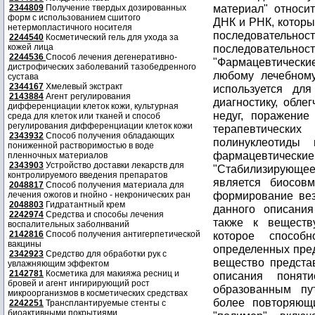
2344809
Получение твердых дозированных
форм с использованием сшитого
нетермопластичного носителя
2244540
Косметический гель для ухода за
кожей лица
2244536
Способ лечения дегенеративно-
дистрофических заболеваний тазобедренного
сустава
2344167
Хмелевый экстракт
2143884
Агент регулирования
дифференциации клеток кожи, культурная
среда для клеток или тканей и способ
регулирования дифференциации клеток кожи
2343932
Способ получения обладающих
пониженной растворимостью в воде
пленночных материалов
2343903
Устройство доставки лекарств для
контролируемого введения препаратов
2048817
Способ получения материала для
лечения ожогов и гнойно - некронических ран
2048803
Гидратантный крем
2242974
Средства и способы лечения
воспалительных заболнваний
2142816
Способ получения антигерпетической
вакцины
2342923
Средство для обработки рук с
увлажняющим эффектом
2142781
Косметика для макияжа ресниц и
бровей и агент ингирирующий рост
микроорганизмов в косметических средствах
2242251
Трансплантируемые стенты с
биоактивными покрытиями