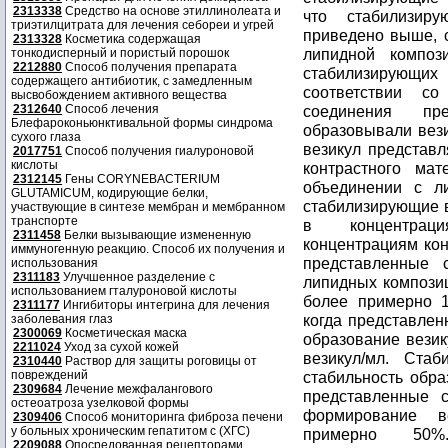
2313338
Средство на основе этиллинолеата и
триэтилцитрата для лечения себореи и угрей
2313328
Косметика содержащая
тонкодисперный и пористый порошок
2212880
Способ получения препарата
содержащего антибиотик, с замедленным
высвобождением активного вещества
2312640
Способ лечения
Блефароконьюнктивальной формы синдрома
сухого глаза
2017751
Способ получения гиалуроновой
кислоты
2312145
Гены CORYNEBACTERIUM
GLUTAMICUM, кодирующие белки,
участвующие в синтезе мембран и мембранном
транспорте
2311458
Белки вызывающие измененную
иммуногенную реакцию. Способ их получения и
использования
2311183
Улучшенное разделение с
использованием гталуроновой кислоты
2311177
Ингибиторы интегрина для лечения
заболевания глаз
2300069
Косметическая маска
2211024
Уход за сухой кожей
2310440
Раствор для защиты роговицы от
повреждений
2309684
Лечение межфалангового
остеоатроза узелковой формы
2309406
Способ мониторинга фиброза печени
у больных хроническим гепатитом с (ХГС)
2209088
Опосредованная рецепторами