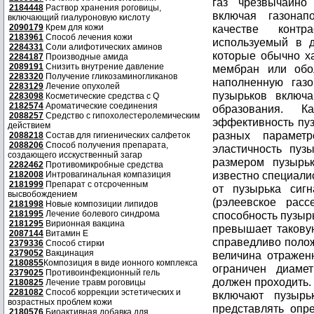
газ чрезвычайно 
2184448
Раствор хранения роговицы,
включая газонап
включающий гиалуроновую кислоту
2090179
Крем для кожи
качестве контр
2183961
Способ лечения кожи
используемый в д
2284331
Соли алифотических аминов
которые обычно х
2284187
Производные амида
2089191
Снизить внутрение давление
мембран или обо
2283320
Получение гликозаминогликанов
наполненную газ
2283129
Лечение опухолей
пузырьков включ
2283098
Косметические средства с Q
2182574
Ароматические соединения
образования. 
2088257
Средство с гипохолестеролемическим
эффективность пуз
действием
разных параметр
2088218
Состав для гигиенических салфеток
2088206
Способ получения препарата,
эластичность пуз
создающего исскуственный загар
размером пузырьк
2282462
Противомикробные средства
известно специали
2182008
Интровагинальная компазиция
2181999
Препарат с отсроченным
от пузырька сигн
высвобождением
(рэлеевское расс
2181998
Новые композиции липидов
2181995
Лечение болевого синдрома
способность пузыр
2181295
Вирионная вакцина
превышает такову
2087144
Витамин Е
справедливо полож
2379336
Способ стирки
2379052
Вакцинация
величина отражен
2180855
Композиция в виде ионного комплекса
ограничен диаме
2379025
Противоинфекционный гель
должен проходить.
2180825
Лечение травм роговицы
2281082
Способ коррекции эстетических и
включают пузыр
возрастных проблем кожи
представлять опре
2180576
Биоактивная добавка для