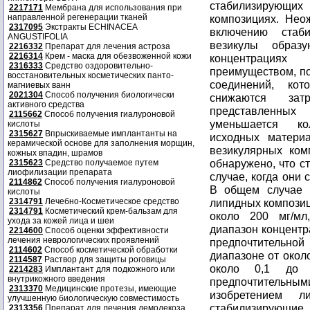
2217171
Мембрана для использования при
направленной регенерации тканей
2317095
Экстракты ECHINACEA
ANGUSTIFOLIA
2216332
Препарат для лечения астроза
2216314
Крем - маска для обезвоженной кожи
2316333
Средство оздоровительно-
восстановительных косметических панто-
магниевых ванн
2021304
Способ получения биологически
активного средства
2115662
Способ получения гиалуроновой
кислоты
2315627
Впрыскиваемые имплантанты на
керамической основе для заполнения морщин,
кожных впадин, шрамов
2315623
Средство получаемое путем
лиофилизации препарата
2114862
Способ получения гиалуроновой
кислоты
2314791
Лечебно-Косметическое средство
2314791
Косметический крем-бальзам для
ухода за кожей лица и шеи
2214600
Способ оценки эффективности
лечения неврологических проявлений
2114602
Способ косметической обработки
2114587
Раствор для защиты роговицы
2214283
Имплантант для подкожного или
внутрикожного введения
2313370
Медицинские протезы, имеющие
улучшенную биологическую совместимость
2313356
Препарат для лечения демодекоза