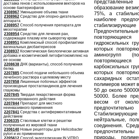
доставка генов с использованием векторов на
основе бактериофагов
2308967
Уменьшение объема ткани
2308962
Средство для опорно-дигательного
аппарата
2308957
Способ получения препарата для
мезотерапии
2308954
Средство для лечения ран,
содержащее плазму или сыворотку крови
2308951
Комплексный способ профилактики
вагинальных дисбактериозов
2308937
Косметическая биологически активная
добавка и косметический литофитокомплекс на
ее основе
2208638
ДНК (варианты), способ получения
белка
2207885
Способ подачи небольшого объема
лечебного раствора к целевому месту
2207858
Лишенные побочных эффектов
производные простагландинов для лечения
глаукомы
2207845
Твердая лекарственная форма
пролонгированного действия
2207844
Препарат для местного
неинвазивного применения
2207841
Средства с антиферментативным
действием
2306335
Стволовые клетки и решетки
полученные из жировой ткани
2306140
Новые рецепторы для Helicobacter
pylori и их применение
2205612
Способ эндотелизации IN VITRO