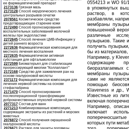
0554213 и WO 91/1
ее фармацевтический препарат
2173136
Грязная мазь
в упомянутых выше
2173128
Способ хирургического лечения
раствор, в кот
центральных разрывов сечатки
разбавляли, наприм
2078561
Косметическое средство
предотвращающее старение кожи
мембраны пузырьк
2172490
Способ прогнозирования
повышенной вероя
воспалительных заболеваний молочной
различные иссл
железы при эндопластике
2272645
Способ лечения ЦМВ-Инфекции у
пузырьков. Такие 
детей раннего возроста
получить пузырьки
2272636
Фармацевтическая композиция для
бы из материалов,
местного лечения воспаления
2272635
Фармацевтически активная
Например, у Kleve
субстанция для офтальмологии
содержащие п
2272599
Биоматерьял для стабилизации
биоразлагаемых с
прогрессирующей миопии "Коллаплант"
2172168
Средство для заживления ран на
мембраны пузырьк
основе гиалуроновой кислоты
сами не являются
2371172
Фармацевтическая композиция для
лечения нервной системы на основе
помощью биосовм
стефаглабрина
Klaveness и др., 
2171470
Способ прогнозирования
Известные из лит
послеоперационной трансформации
доброкачественных опухолей нервной системы
включая поперечно
2077317
Состав для ванн
Например, описа
2271213
Комбинированные композиции,
включает испол
содержащие экстракты из растений и морских
животных
поперечносшитые
2076872
Способ получения окрашенной
которых пути мета
гиалуроновой кислоты
того, попереч
2076671
Раствор для защиты роговицы