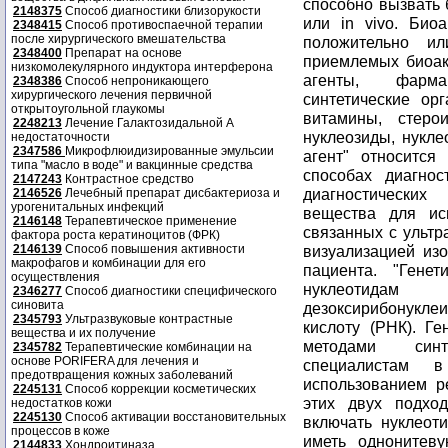
2148375
Способ диагностики близорукости
2348415
Способ противоспаечной терапии
после хирургического вмешательства
2348400
Препарат на основе
низкомолекулярного индуктора интерферона
2348386
Способ непроникающего
хирургического лечения первичной
открытоугольной глаукомы
2248213
Лечение Галактозидальной А
недостаточности
2347586
Микрофлюидизированные эмульсии
типа "масло в воде" и вакцинные средства
2147243
Контрастное средство
2146526
Лечебный препарат дисбактериоза и
урогенитальных инфекций
2146148
Терапевтическое применение
фактора роста кератиноцитов (ФРК)
2146139
Способ повышения активности
макрофагов и комбинации для его
осуществления
2346277
Способ диагностики специфического
синовита
2345793
Ультразвуковые контрастные
вещества и их получение
2345782
Терапевтические комбинации на
основе PORIFERA для лечения и
предотвращения кожных заболеваний
2245131
Способ коррекции косметических
недостатков кожи
2245130
Способ активации восстановительных
процессов в коже
2144833
Хондроитиназа