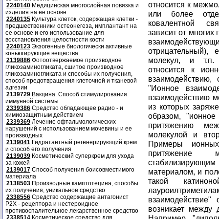
2240140
Медицинская многослойная повязка и
изделия на ее основе
2240135
Культура клеток, содержащая клетки -
предшественники остеонегеза, имплантант на
ее основе и его использование для
восстановления целостности кости
2240123
Экзогенные биологически активные
коньюгирующие вещества
2139886
Фотоотвержаемое производное
гликозаминогликата, сшитое производное
гликозаминогликата и способы их получения,
способ предотвращения клеточной и тканевой
адгезии
2139729
Вакцина. Способ стимулирования
иммунной системы
2339386
Средство обладающее радио - и
химиозащитным действием
2339369
Лечение офтальмологических
нарушений с использованием мочевины и ее
производных
2139041
Гидратантный регенерирующий крем
и способ его получения
2139039
Косметический суперкрем для ухода
за кожей
2139017
Способ получения боисовместимого
материала
2138503
Производные камптотецина, способы
их получения, уникальное средство
2338556
Средство содержащие антагонист
Р2Х - рецептора и нестероидное
противоспалительное лекарственное средство
2338514
Косметическое средство для