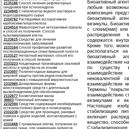
2135186
Способ лечения рефлекторных
синдромов при остеохондрозе
2234945
Стабилизатор водного раствора и
водосодержащего сырья
2334762
Растворимая ассоциативная
карбоксиметилцеллюлоза
2234514
Макропористые хитозановые гранулы
и способ их получения. Способ
культивирования клеток
2133615
Средство для лечения
неврологических заболеваний
2233164
Способ профилактики развития
послеоперационных спаек брюшной полости
2133127
Неткатный материал, способ его
получения и способ лечения
2333223
Альдегидные производные сиаловой
кислоты и средства на их основе
2333007
Полипептидные вакцины для
широкой защиты против рядов поколений
менингококов с повышенной вирулентностью
2332985
Дозированные формы
анестезирующих средств с длительным
высвобождением для обезболивания
2132677
Косметическая маска
38603
Пленочный аппликатор
2232594
Средство содержащие ингибирующие
остеокластогенез фактор и полисахарид
2332238
Средство для прокладок, раневых
повязок и других изделий, контактирующих с
кожей
2331668
Стромальные клетки, получение из
жировой ткани, для заживления дефектов