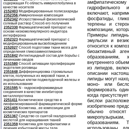
содержащая Fc-область иммуноглобулина в
качестве носителя
2152403
Модифицированные полисахариды
2352356
Иммуногенная композиция
2352342
Исскусственный физиологический
солевый раствор Способ его получения
2352330
Фармацевтический препарат на
основе низкомолекулярного индуктора
интерферона
2352323
Фармацевтический препарат с
модифицированным высвобождением
2152027
Способ подготовки ткани мозга для
определения гликозаминогликанов
2251842
Интектицидный состав для борьбы с
личинками оводов
2151580
Способ активации пролиферации
эндотелия роговицы
2351648
Дифференцировка стромальных
клеток, полученных из жировой ткани, в
эндокринные клетки поджелудочной железы и
их использование
2351595
N - гидроксиформамидные
соединения в качестве ингибиторов
металлопротеина
2251411
Косметическое средство в
лиофилизированной фармацевтической форме
2251405
Косметика...ее композиции для
косметических препаратов
2251367
Средство со сшитой гиалуроновой
кислотой для наращивания тканей
2351359
Косметика для профилактики и
лечения избыточной массы тела