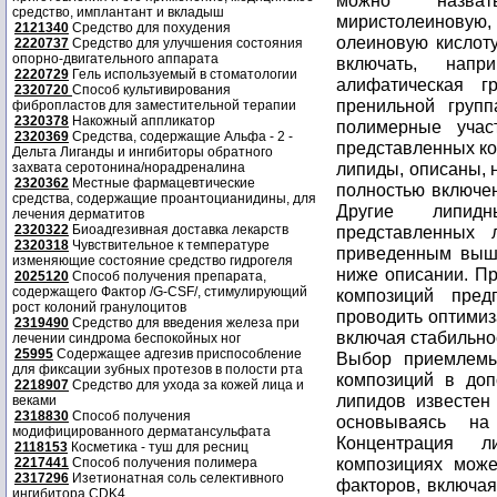
средство, имплантант и вкладыш
2121340
Средство для похудения
2220737
Средство для улучшения состояния
опорно-двигательного аппарата
2220729
Гель используемый в стоматологии
2320720
Способ культивирования
фибропластов для заместительной терапии
2320378
Накожный аппликатор
2320369
Средства, содержащие Альфа - 2 -
Дельта Лиганды и ингибиторы обратного
захвата серотонина/норадреналина
2320362
Местные фармацевтические
средства, содержащие проантоцианидины, для
лечения дерматитов
2320322
Биоадгезивная доставка лекарств
2320318
Чувствительное к температуре
изменяющие состояние средство гидрогеля
2025120
Способ получения препарата,
содержащего Фактор /G-CSF/, стимулирующий
рост колоний гранулоцитов
2319490
Средство для введения железа при
лечении синдрома беспокойных ног
25995
Содержащее адгезив приспособление
для фиксации зубных протезов в полости рта
2218907
Средство для ухода за кожей лица и
веками
2318830
Способ получения
модифицированного дерматансульфата
2118153
Косметика - туш для ресниц
2217441
Способ получения полимера
2317296
Изетионатная соль селективного
ингибитора CDK4