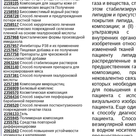
газа и вещества, 
2159105
Композиция для защиты кожи от
опасных химических веществ Получение
этом стабилизир
2158593
Биосовместимый водный раствор
липидом и присутс
2358728
Способ лечения и предупреждения
покрытия липида,
потери костной ткани
2258517
Способ хирургического лечения
композиции; и (II
травмотических повреждений селезенки
ультразвука с 
пленкой на основе гиалуроновой кислоты
внутренних орган
2357968
Кристалические формы производной
имидазола
изобретения относ
2357957
Ингибиторы P38 и их применение
изменений тканей 
2157647
Пищевая добавка и ее получение
2357758
Препараты для чрескожной и
пациенту липид
чересслизистой добавки
распределенные в
2063244
Способ стабилизации растворов
предшественник га
2063140
Способ получения препарата для
консервирования мяса
композицию, п
2157381
Способ получения гиалуроновой
нековалентно связ
кислоты
которых необходи
2257198
Композиции микроцастиц
2356909
Белковый комплекс
для повышения вя
2356570
Косметическая композиция
пациента с испо
2256434
Способ закрытия перфорации
визуального изобр
барабанной перепонки
2356520
Способ лечения постконтузионного
пациента. Еще оди
повреждения сечатки глаза
к способу диагно
2156133
Г
ель
пациента. Спос
2255945
Полимерная композиция
2355761
Средства повторной
везикулярной комп
дифференцировки
в водном носителе
2061043
Способ повышения устойчивости
урокиназы к нагреванию
предшественни