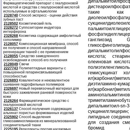
Фармацевтический препарат с гиалуроновой
кислотой и средства с гиалуроновой кислотой
используемые в офтальмологии
2328740
Способ экспресс - оценки действия
зубных паст
2128502
Косметический гель
2328272
Суппозитории индуктора
интерферона
2328268
Косметика содержащая амфолитный
сополимер
2128057
Композиционная мембрана, способ
ее получения и способ направленной
регенерации тканей с ее применением
2128055
Средство замедленного
освобождения и способ его получения
2128049
Свечи
2227743
Полипептидные варианты с
повышенной гепаринсвязывающей
способностью
2326893
Ковалентное и нековалентное
сшивание гидрофильных полимеров
2326697
Новый перевязочный материал для
быстрого заживления раневой поверхности
кожи
2126264
Фармацевтическое средство с
гиалуроновой кислотой
2326137
Способ получения содержащих
альгинат пористых формованных изделий
2325902
Способ выделения
гликозаминогликанов из минерализованной
соединительной ткани
2225195
Репелленты против насекомых