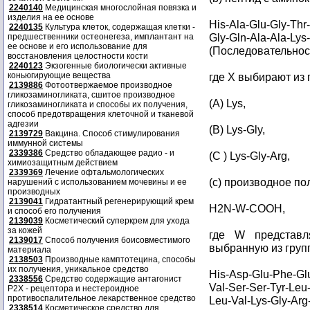
2240140
Медицинская многослойная повязка и
изделия на ее основе
His-Ala-Glu-Gly-Thr
2240135
Культура клеток, содержащая клетки -
Gly-Gln-Ala-Ala-Lys
предшественники остеонегеза, имплантант на
ее основе и его использование для
(Последовательност
восстановления целостности кости
2240123
Экзогенные биологически активные
коньюгирующие вещества
где X выбирают из
2139886
Фотоотвержаемое производное
гликозаминогликата, сшитое производное
(A) Lys,
гликозаминогликата и способы их получения,
способ предотвращения клеточной и тканевой
адгезии
(B) Lys-Gly,
2139729
Вакцина. Способ стимулирования
иммунной системы
2339386
Средство обладающее радио - и
(C ) Lys-Gly-Arg,
химиозащитным действием
2339369
Лечение офтальмологических
(с) производное п
нарушений с использованием мочевины и ее
производных
2139041
Гидратантный регенерирующий крем
H2N-W-COOH,
и способ его получения
2139039
Косметический суперкрем для ухода
за кожей
где W представля
2139017
Способ получения боисовместимого
выбранную из груп
материала
2138503
Производные камптотецина, способы
их получения, уникальное средство
His-Asp-Glu-Phe-Glu
2338556
Средство содержащие антагонист
Val-Ser-Ser-Tyr-Leu-
Р2Х - рецептора и нестероидное
противоспалительное лекарственное средство
Leu-Val-Lys-Gly-Arg
2338514
Косметическое средство для