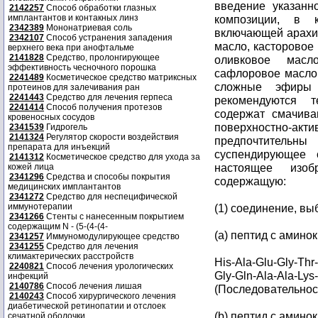
введение указанн
2142257
Способ обработки глазных
имплантантов и контакных линз
композиции, в 
2342389
Мононатриевая соль
включающей арахис
2342107
Способ устранения западения
масло, касторовое
верхнего века при анофтальме
2141828
Средство, пролонгирующее
оливковое масл
эффективность чесночного порошка
сафлоровое масло,
2241489
Косметическое средство матриксных
сложные эфиры 
протеинов для залечивания ран
2241443
Средство для лечения герпеса
рекомендуются т
2241414
Способ получения протезов
содержат смачива
кровеносных сосудов
поверхностно-а
2341539
Гидрогель
2141324
Регулятор скорости воздействия
предпочтительны
препарата для инъекций
суспендирующее 
2141312
Косметическое средство для ухода за
настоящее изоб
кожей лица
2341296
Средства и способы покрытия
содержащую:
медицинских имплантантов
2341272
Средство для неспецифической
иммунотерапии
(1) соединение, в
2341266
Стенты с нанесенным покрытием
содержащим N - (5-(4-(4-
(a) пептид с амино
2341257
Иммуномодулирующее средство
2341255
Средство для лечения
климактерических расстройств
His-Ala-Glu-Gly-Thr
2240821
Способ лечения урологических
Gly-Gln-Ala-Ala-Lys
инфекций
2140786
Способ лечения лишая
(Последовательност
2140243
Способ хирургического лечения
диабетической ретинопатии и отслоек
(b) пептид с амино
сечатной оболочки