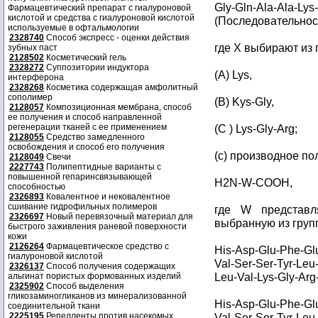
Gly-Gln-Ala-Ala-Lys
Фармацевтический препарат с гиалуроновой
кислотой и средства с гиалуроновой кислотой
(Последовательност
используемые в офтальмологии
2328740
Способ экспресс - оценки действия
где X выбирают из
зубных паст
2128502
Косметический гель
2328272
Суппозитории индуктора
(A) Lys,
интерферона
2328268
Косметика содержащая амфолитный
сополимер
(B) Kys-Gly,
2128057
Композиционная мембрана, способ
ее получения и способ направленной
регенерации тканей с ее применением
(C ) Lys-Gly-Arg;
2128055
Средство замедленного
освобождения и способ его получения
(с) производное п
2128049
Свечи
2227743
Полипептидные варианты с
повышенной гепаринсвязывающей
H2N-W-COOH,
способностью
2326893
Ковалентное и нековалентное
сшивание гидрофильных полимеров
где W представля
2326697
Новый перевязочный материал для
выбранную из груп
быстрого заживления раневой поверхности
кожи
2126264
Фармацевтическое средство с
His-Asp-Glu-Phe-Glu
гиалуроновой кислотой
Val-Ser-Ser-Tyr-Leu-
2326137
Способ получения содержащих
Leu-Val-Lys-Gly-Arg
альгинат пористых формованных изделий
2325902
Способ выделения
гликозаминогликанов из минерализованной
His-Asp-Glu-Phe-Glu
соединительной ткани
2225195
Репелленты против насекомых
Val-Ser-Ser-Tyr-Leu-