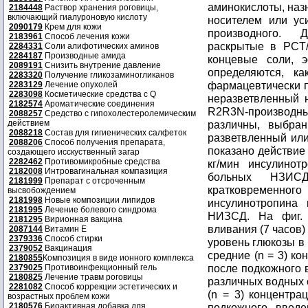
аминокислоты, назн
2184448
Раствор хранения роговицы,
включающий гиалуроновую кислоту
носителем или ус
2090179
Крем для кожи
производного. 
2183961
Способ лечения кожи
раскрытые в PCT/
2284331
Соли алифотических аминов
2284187
Производные амида
концевые соли,
2089191
Снизить внутрение давление
определяются, к
2283320
Получение гликозаминогликанов
фармацевтически 
2283129
Лечение опухолей
2283098
Косметические средства с Q
неразветвленный 
2182574
Ароматические соединения
R2R3N-производны
2088257
Средство с гипохолестеролемическим
действием
различны, выбра
2088218
Состав для гигиенических салфеток
разветвленный или
2088206
Способ получения препарата,
показано действие 
создающего исскуственный загар
2282462
Противомикробные средства
кг/мин инсулино
2182008
Интровагинальная компазиция
больных НЗИС
2181999
Препарат с отсроченным
кратковременно
высвобождением
2181998
Новые композиции липидов
инсулинотропина
2181995
Лечение болевого синдрома
НИЗСД. На фиг. 
2181295
Вирионная вакцина
вливания (7 часов) 
2087144
Витамин Е
2379336
Способ стирки
уровень глюкозы в
2379052
Вакцинация
средние (n = 3) к
2180855
Композиция в виде ионного комплекса
после подкожного в
2379025
Противоинфекционный гель
2180825
Лечение травм роговицы
различных водных с
2281082
Способ коррекции эстетических и
(n = 3) концентра
возрастных проблем кожи
2180576
Биоактивная добавка для
подкожного введе