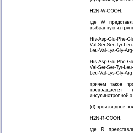
H2N-W-COOH,
где W представля
выбранную из груп
His-Asp-Glu-Phe-Glu
Val-Ser-Ser-Tyr-Leu-
Leu-Val-Lys-Gly-Arg
His-Asp-Glu-Phe-Glu
Val-Ser-Ser-Tyr-Leu-
Leu-Val-Lys-Gly-Ar
причем такое пр
превращается
инсулинотропной а
(d) производное п
H2N-R-COOH,
где R представля