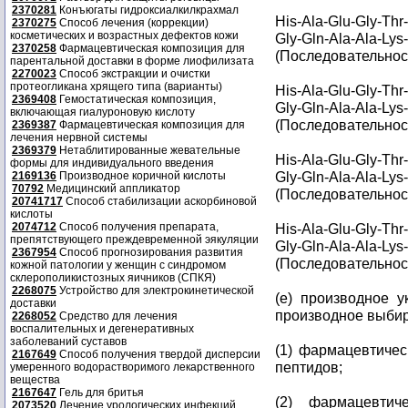
2370281
Конъюгаты гидроксиалкилкрахмал
His-Ala-Glu-Gly-Thr
2370275
Способ лечения (коррекции)
косметических и возрастных дефектов кожи
Gly-Gln-Ala-Ala-Lys
2370258
Фармацевтическая композиция для
(Последовательност
парентальной доставки в форме лиофилизата
2270023
Способ экстракции и очистки
протеогликана хрящего типа (варианты)
His-Ala-Glu-Gly-Thr
2369408
Гемостатическая композиция,
Gly-Gln-Ala-Ala-Lys
включающая гиалуроновую кислоту
(Последовательност
2369387
Фармацевтическая композиция для
лечения нервной системы
2369379
Нетаблитированные жевательные
His-Ala-Glu-Gly-Thr
формы для индивидуального введения
Gly-Gln-Ala-Ala-Lys
2169136
Производное коричной кислоты
70792
Медицинский аппликатор
(Последовательност
20741717
Способ стабилизации аскорбиновой
кислоты
2074712
Способ получения препарата,
His-Ala-Glu-Gly-Thr
препятствующего преждевременной эякуляции
Gly-Gln-Ala-Ala-Lys
2367954
Способ прогнозирования развития
(Последовательност
кожной патологии у женщин с синдромом
склерополикистозных яичников (СПКЯ)
2268075
Устройство для электрокинетической
(e) производное у
доставки
производное выбир
2268052
Средство для лечения
воспалительных и дегенеративных
заболеваний суставов
(1) фармацевтичес
2167649
Способ получения твердой дисперсии
пептидов;
умеренного водорастворимого лекарственного
вещества
2167647
Гель для бритья
(2) фармацевтич
2073520
Лечение урологических инфекций