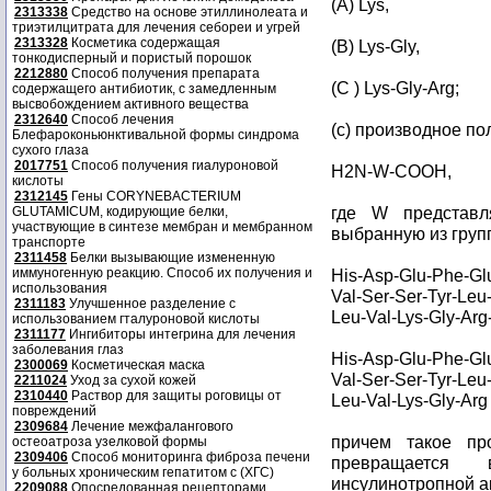
(A) Lys,
2313338
Средство на основе этиллинолеата и
триэтилцитрата для лечения себореи и угрей
2313328
Косметика содержащая
(B) Lys-Gly,
тонкодисперный и пористый порошок
2212880
Способ получения препарата
(C ) Lys-Gly-Arg;
содержащего антибиотик, с замедленным
высвобождением активного вещества
2312640
Способ лечения
(с) производное п
Блефароконьюнктивальной формы синдрома
сухого глаза
2017751
Способ получения гиалуроновой
H2N-W-COOH,
кислоты
2312145
Гены CORYNEBACTERIUM
где W представля
GLUTAMICUM, кодирующие белки,
участвующие в синтезе мембран и мембранном
выбранную из груп
транспорте
2311458
Белки вызывающие измененную
иммуногенную реакцию. Способ их получения и
His-Asp-Glu-Phe-Glu
использования
Val-Ser-Ser-Tyr-Leu-
2311183
Улучшенное разделение с
Leu-Val-Lys-Gly-Arg
использованием гталуроновой кислоты
2311177
Ингибиторы интегрина для лечения
заболевания глаз
His-Asp-Glu-Phe-Glu
2300069
Косметическая маска
Val-Ser-Ser-Tyr-Leu-
2211024
Уход за сухой кожей
2310440
Раствор для защиты роговицы от
Leu-Val-Lys-Gly-Ar
повреждений
2309684
Лечение межфалангового
причем такое пр
остеоатроза узелковой формы
2309406
Способ мониторинга фиброза печени
превращается
у больных хроническим гепатитом с (ХГС)
инсулинотропной а
2209088
Опосредованная рецепторами