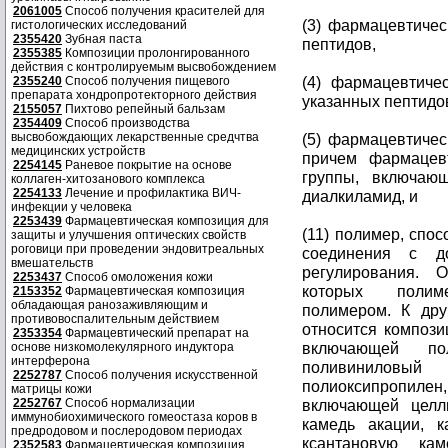
2061005
Способ получения красителей для
(3) фармацевтиче
гистологических исследований
2355420
Зубная паста
пептидов,
2355385
Композиции пролонгированного
действия с контролируемым высвобождением
(4) фармацевтич
2355240
Способ получения пищевого
препарата хондропротекторного действия
указанных пептидо
2155057
Пихтово репейный бальзам
2354409
Способ производства
высвобождающих лекарственные средчтва
(5) фармацевтиче
медицинских устройств
причем фармацев
2254145
Раневое покрытие на основе
группы, включаю
коллаген-хитозанового комплекса
2254133
Лечение и профилактика ВИЧ-
диалкиламид, и
инфекции у человека
2253439
Фармацевтическая композиция для
(11) полимер, спо
защиты и улучшения оптических свойств
роговици при проведении эндовитреальных
соединения с до
вмешательств
регулирования. 
2253437
Способ омоложения кожи
которых полим
2153352
Фармацевтическая композиция
обладающая ранозаживляющим и
полимером. К дру
противовоспалительным действием
относится компози
2353354
Фармацевтический препарат на
включающей поли
основе низкомолекулярного индуктора
интерферона
поливиниловый 
2252787
Способ получения искусственной
полиоксипропиле
матрицы кожи
2252767
Способ нормализации
включающей целлю
иммунобиохимического гомеостаза коров в
камедь акации, к
предродовом и послеродовом периодах
ксантановую кам
2352583
Фармацевтическая композиция