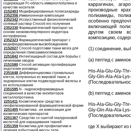
содержащая Fc-область иммуноглобулина в
каррагинан, агар
качестве носителя
производные крах
2152403
Модифицированные полисахариды
полиамиды, поли
2352356
Иммуногенная композиция
2352342
Исскусственный физиологический
особенно предпоч
солевый раствор Способ его получения
включающей полиэ
2352330
Фармацевтический препарат на
другом своем в
основе низкомолекулярного индуктора
интерферона
композицию, соде
2352323
Фармацевтический препарат с
модифицированным высвобождением
(1) соединение, в
2152027
Способ подготовки ткани мозга для
определения гликозаминогликанов
2251842
Интектицидный состав для борьбы с
(a) пептид с амино
личинками оводов
2151580
Способ активации пролиферации
эндотелия роговицы
His-Ala-Glu-Gly-Thr
2351648
Дифференцировка стромальных
Gly-Gln-Ala-Ala-Lys
клеток, полученных из жировой ткани, в
эндокринные клетки поджелудочной железы и
(Последовательност
их использование
2351595
N - гидроксиформамидные
(b) пептид с амино
соединения в качестве ингибиторов
металлопротеина
2251411
Косметическое средство в
His-Ala-Glu-Gly-Thr
лиофилизированной фармацевтической форме
Gly-Gln-Ala-Ala-Lys
2251405
Косметика...ее композиции для
косметических препаратов
(Последовательност
2251367
Средство со сшитой гиалуроновой
кислотой для наращивания тканей
где X выбирают из
2351359
Косметика для профилактики и
лечения избыточной массы тела