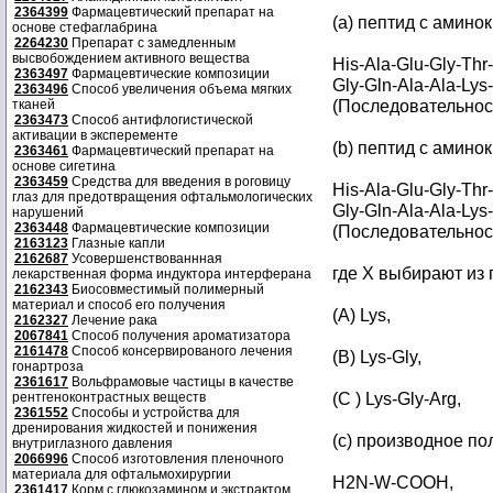
2364399
Фармацевтический препарат на
(a) пептид с амино
основе стефаглабрина
2264230
Препарат с замедленным
высвобождением активного вещества
His-Ala-Glu-Gly-Thr
2363497
Фармацевтические композиции
Gly-Gln-Ala-Ala-Lys
2363496
Способ увеличения объема мягких
(Последовательност
тканей
2363473
Способ антифлогистической
активации в эксперементе
(b) пептид с амино
2363461
Фармацевтический препарат на
основе сигетина
2363459
Средства для введения в роговицу
His-Ala-Glu-Gly-Thr
глаз для предотвращения офтальмологических
Gly-Gln-Ala-Ala-Lys
нарушений
2363448
Фармацевтические композиции
(Последовательност
2163123
Глазные капли
2162687
Усовершенствованнная
где X выбирают из
лекарственная форма индуктора интерферана
2162343
Биосовместимый полимерный
материал и способ его получения
(A) Lys,
2162327
Лечение рака
2067841
Способ получения ароматизатора
2161478
Способ консервированого лечения
(B) Lys-Gly,
гонартроза
2361617
Вольфрамовые частицы в качестве
(C ) Lys-Gly-Arg,
рентгеноконтрастных веществ
2361552
Способы и устройства для
дренирования жидкостей и понижения
(с) производное п
внутриглазного давления
2066996
Способ изготовления пленочного
материала для офтальмохирургии
H2N-W-COOH,
2361417
Корм с глюкозамином и экстрактом