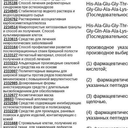
2135186
Способ лечения рефлекторных
His-Ala-Glu-Gly-Thr
синдромов при остеохондрозе
Gly-Glu-Ala-Ala-Lys
2234945
Стабилизатор водного раствора и
(Последовательност
водосодержащего сырья
2334762
Растворимая ассоциативная
карбоксиметилцеллюлоза
His-Ala-Glu-Gly-Thr
2234514
Макропористые хитозановые гранулы
Gly-Gln-Ala-Ala-Lys
и способ их получения. Способ
культивирования клеток
(Последовательност
2133615
Средство для лечения
неврологических заболеваний
производное указ
2233164
Способ профилактики развития
послеоперационных спаек брюшной полости
производное выбир
2133127
Неткатный материал, способ его
получения и способ лечения
(1) фармацевтичес
2333223
Альдегидные производные сиаловой
кислоты и средства на их основе
кислотой;
2333007
Полипептидные вакцины для
широкой защиты против рядов поколений
менингококов с повышенной вирулентностью
(2) фармацевтич
2332985
Дозированные формы
указанных пептидо
анестезирующих средств с длительным
высвобождением для обезболивания
2132677
Косметическая маска
(3) фармацевтичес
38603
Пленочный аппликатор
щелочью,
2232594
Средство содержащие ингибирующие
остеокластогенез фактор и полисахарид
2332238
Средство для прокладок, раневых
(4) фармацевтич
повязок и других изделий, контактирующих с
указанных пептидо
кожей
2331668
Стромальные клетки, получение из
жировой ткани, для заживления дефектов