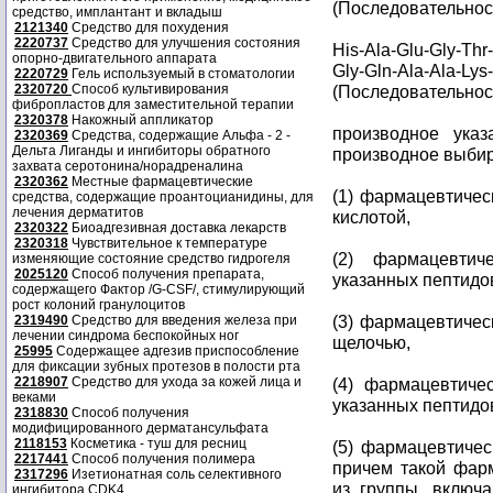
(Последовательност
средство, имплантант и вкладыш
2121340
Средство для похудения
2220737
Средство для улучшения состояния
His-Ala-Glu-Gly-Thr
опорно-двигательного аппарата
Gly-Gln-Ala-Ala-Lys
2220729
Гель используемый в стоматологии
2320720
Способ культивирования
(Последовательност
фибропластов для заместительной терапии
2320378
Накожный аппликатор
производное указ
2320369
Средства, содержащие Альфа - 2 -
Дельта Лиганды и ингибиторы обратного
производное выбир
захвата серотонина/норадреналина
2320362
Местные фармацевтические
(1) фармацевтичес
средства, содержащие проантоцианидины, для
лечения дерматитов
кислотой,
2320322
Биоадгезивная доставка лекарств
2320318
Чувствительное к температуре
(2) фармацевтич
изменяющие состояние средство гидрогеля
2025120
Способ получения препарата,
указанных пептидо
содержащего Фактор /G-CSF/, стимулирующий
рост колоний гранулоцитов
(3) фармацевтичес
2319490
Средство для введения железа при
лечении синдрома беспокойных ног
щелочью,
25995
Содержащее адгезив приспособление
для фиксации зубных протезов в полости рта
2218907
Средство для ухода за кожей лица и
(4) фармацевтич
веками
указанных пептидо
2318830
Способ получения
модифицированного дерматансульфата
2118153
Косметика - туш для ресниц
(5) фармацевтиче
2217441
Способ получения полимера
причем такой фар
2317296
Изетионатная соль селективного
из группы, включ
ингибитора CDK4