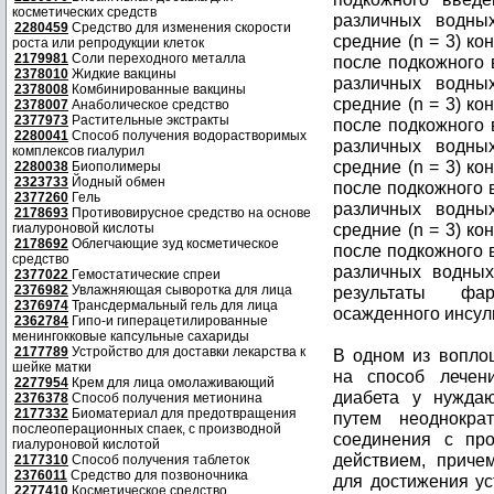
косметических средств
различных водны
2280459
Средство для изменения скорости
средние (n = 3) к
роста или репродукции клеток
2179981
Соли переходного металла
после подкожного 
2378010
Жидкие вакцины
различных водны
2378008
Комбинированные вакцины
средние (n = 3) к
2378007
Анаболическое средство
2377973
Растительные экстракты
после подкожного 
2280041
Способ получения водорастворимых
различных водны
комплексов гиалурил
средние (n = 3) к
2280038
Биополимеры
2323733
Йодный обмен
после подкожного в
2377260
Гель
различных водны
2178693
Противовирусное средство на основе
средние (n = 3) к
гиалуроновой кислоты
2178692
Облегчающие зуд косметическое
после подкожного в
средство
различных водных
2377022
Гемостатические спреи
2376982
Увлажняющая сыворотка для лица
результаты фар
2376974
Трансдермальный гель для лица
осажденного инсул
2362784
Гипо-и гиперацетилированные
менингокковые капсульные сахариды
2177789
Устройство для доставки лекарства к
В одном из вопло
шейке матки
на способ лечен
2277954
Крем для лица омолаживающий
диабета у нужда
2376378
Способ получения метионина
2177332
Биоматериал для предотвращения
путем неоднокра
послеоперационных спаек, с производной
соединения с пр
гиалуроновой кислотой
действием, приче
2177310
Способ получения таблеток
2376011
Средство для позвоночника
для достижения ус
2277410
Косметическое средство