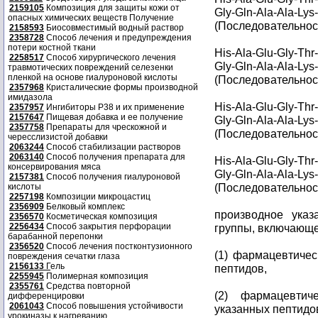
2159105
Композиция для защиты кожи от
Gly-Gln-Ala-Ala-Lys
опасных химических веществ Получение
(Последовательност
2158593
Биосовместимый водный раствор
2358728
Способ лечения и предупреждения
потери костной ткани
His-Ala-Glu-Gly-Thr
2258517
Способ хирургического лечения
Gly-Gln-Ala-Ala-Lys
травмотических повреждений селезенки
пленкой на основе гиалуроновой кислоты
(Последовательност
2357968
Кристалические формы производной
имидазола
His-Ala-Glu-Gly-Thr
2357957
Ингибиторы P38 и их применение
2157647
Пищевая добавка и ее получение
Gly-Gln-Ala-Ala-Lys
2357758
Препараты для чрескожной и
(Последовательност
чересслизистой добавки
2063244
Способ стабилизации растворов
2063140
Способ получения препарата для
His-Ala-Glu-Gly-Thr
консервирования мяса
Gly-Gln-Ala-Ala-Lys
2157381
Способ получения гиалуроновой
(Последовательност
кислоты
2257198
Композиции микроцастиц
2356909
Белковый комплекс
производное указ
2356570
Косметическая композиция
2256434
Способ закрытия перфорации
группы, включающе
барабанной перепонки
2356520
Способ лечения постконтузионного
(1) фармацевтичес
повреждения сечатки глаза
2156133
Г
ель
пептидов,
2255945
Полимерная композиция
2355761
Средства повторной
(2) фармацевтич
дифференцировки
2061043
Способ повышения устойчивости
указанных пептидо
урокиназы к нагреванию