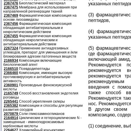
указанных пептидо
2367476
Биопластический материал
2367475
Мембрана для использования при
направленной регенерации тканей
(3) фармацевтиче
2367469
Фармацевтическая композиция на
основе лизоамидазы
пептидов,
2367456
Фармацевтическая композиция
обладающая антибактериальным и
(4) фармацевтич
некролитическим действием
2367455
Фармацевтическая композиция
указанных пептидо
обладающая некролитическим и
антибактериальным действием
(5) фармацевтиче
2267324
Применение антиадгезивных
углеводов, препарат для уменьшения и /или
где фармацевтиче
блокирования адгезии патогенных веществ
включающей амид,
2166934
Композиции включающие
Рекомендуется п
биологический агент
2166510
Псевдодипептиды
рекомендуется 
2366460
Композиции, имеющие высокую
рекомендуется тр
противовирусную и антибактериальную
рекомендуемым 
активность
2360901
Производные феноксиуксусной
введения с помощ
кислоты
также способ вв
2165749
Способ восстановления эндотелия
роговицы
Рекомендуется так
2265441
Способ укрепления склеры
нос. Рекомендуетс
2365382
Композиции и способы для регуляции
В другом своем 
развития сосудов
2070879
Соли гликозаминогликанов
композицию, соде
2164914
Циклические и гетероциклические N -
замещенные - иминогидроксамовые
(1) соединение, в
карбоновые кислоты
2264627
Хламидийный конъюктивит