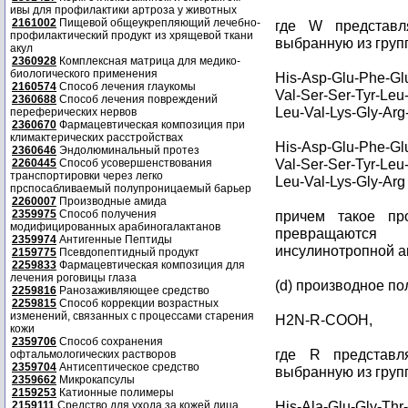
ивы для профилактики артроза у животных
2161002
Пищевой общеукрепляющий лечебно-
где W представля
профилактический продукт из хрящевой ткани
выбранную из груп
акул
2360928
Комплексная матрица для медико-
биологического применения
His-Asp-Glu-Phe-Glu
2160574
Способ лечения глаукомы
Val-Ser-Ser-Tyr-Leu-
2360688
Способ лечения повреждений
Leu-Val-Lys-Gly-Arg
переферических нервов
2360670
Фармацевтическая композиция при
климактерических расстройствах
His-Asp-Glu-Phe-Glu
2360646
Эндолюминальный протез
Val-Ser-Ser-Tyr-Leu-
2260445
Способ усовершенствования
транспортировки через легко
Leu-Val-Lys-Gly-Ar
прспосабливаемый полупроницаемый барьер
2260007
Производные амида
2359975
Способ получения
причем такое пр
модифицированных арабиногалактанов
превращаются
2359974
Антигенные Пептиды
инсулинотропной а
2159775
Псевдопептидный продукт
2259833
Фармацевтическая композиция для
лечения роговицы глаза
(d) производное п
2259816
Ранозаживляющее средство
2259815
Способ коррекции возрастных
изменений, связанных с процессами старения
H2N-R-COOH,
кожи
2359706
Способ сохранения
где R представля
офтальмологических растворов
2359704
Антисептическое средство
выбранную из груп
2359662
Микрокапсулы
2159253
Катионные полимеры
His-Ala-Glu-Gly-Thr
2159111
Средство для ухода за кожей лица