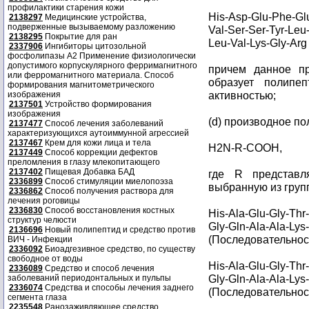
профилактики старения кожи
His-Asp-Glu-Phe-Glu
2138297
Медицинские устройства,
подверженные вызываемому разложению
Val-Ser-Ser-Tyr-Leu-
2138295
Покрытие для ран
Leu-Val-Lys-Gly-Ar
2337906
Ингибиторы цитозольной
фосфолипазы А2 Применение физиологически
допустимого корпускулярного ферримагнитного
причем данное п
или ферромагнитного материала. Способ
образует полипе
формирования магнитометрического
активностью;
изображения
2137501
Устройство формирования
изображения
(d) производное п
2137477
Способ лечения заболеваний
характеризующихся аутоиммунной агрессией
2137467
Крем для кожи лица и тела
H2N-R-COOH,
2137449
Способ коррекции дефектов
преломления в глазу млекопитающего
2137402
Пищевая Добавка БАД
где R представля
2336899
Способ стимуляции миелопоэза
выбранную из груп
2336862
Способ получения раствора для
лечения роговицы
2336830
Способ восстановления костных
His-Ala-Glu-Gly-Thr
структур челюсти
Gly-Gln-Ala-Ala-Lys
2136696
Новый полипептид и средство против
(Последовательност
ВИЧ - Инфекции
2336092
Биоадгезивное средство, по существу
свободное от воды
His-Ala-Glu-Gly-Thr
2336089
Средство и способ лечения
Gly-Gln-Ala-Ala-Lys
заболеваний периодонтальных и пульпы
2336074
Средства и способы лечения заднего
(Последовательност
сегмента глаза
2235548
Ранозаживляющее средство