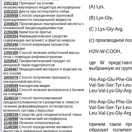
2351322
Препарат на основе
(A) Lys,
низкомолекулярного индуктора интерферона
2351153
Диета при остеортрите собак
2350958
Способ определения групповой
(B) Lys-Gly,
принадлежности синовальной жидкости
2350625
Производные гиалуроновой кислоты с
пониженной биодеградируемостью
(C ) Lys-Gly-Arg,
2150266
Крем после бритья
2350354
Фармацевтическое средство
(с) производное п
содержащие антагонист и фактор некроза
2350340
Способ коррекции процессов
регенерации
H2N-W-COOH,
2350309
Способ лечения избыточной массы
тела с помощью рефлексотерапии
2250047
Профилактический продукт из
где W представля
хрящевой ткани гидробионтов
выбранную из груп
2249467
Медицинский матерьял и изделия на
его основе
2055079
Способ получения препарата
His-Asp-Glu-Phe-Glu
гиалуроновой кислоты
Val-Ser-Ser-Tyr-Leu-
2349599
Биоадгезив мидии
2054903
Способ лечения коллагеноза у бычков
Leu-Val-Lys-Gly-Arg
на откорме
2249210
Способ прогнозирования
His-Asp-Glu-Phe-Glu
предрасположенности к развитию и тяжести
течения деформирующего остеоартроза
Val-Ser-Ser-Tyr-Leu-
коленного сустава у взрослых
Leu-Val-Lys-Gly-Ar
2349339
Средство для соединительной ткани
2148988
Человеческий интерферона
2148399
Лечение атеросклероза
причем такое пр
2148396
Способ определения активного
образует полипе
вещества в дифильных мазевых основах