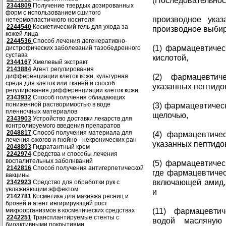
(Последовательност
2344809
Получение твердых дозированных
форм с использованием сшитого
производное указ
нетермопластичного носителя
2244540
Косметический гель для ухода за
производное выбир
кожей лица
2244536
Способ лечения дегенеративно-
(1) фармацевтичес
дистрофических заболеваний тазобедренного
сустава
кислотой,
2344167
Хмелевый экстракт
2143884
Агент регулирования
(2) фармацевтич
дифференциации клеток кожи, культурная
среда для клеток или тканей и способ
указанных пептидо
регулирования дифференциации клеток кожи
2343932
Способ получения обладающих
пониженной растворимостью в воде
(3) фармацевтичес
пленночных материалов
щелочью,
2343903
Устройство доставки лекарств для
контролируемого введения препаратов
2048817
Способ получения материала для
(4) фармацевтич
лечения ожогов и гнойно - некронических ран
указанных пептидо
2048803
Гидратантный крем
2242974
Средства и способы лечения
воспалительных заболнваний
(5) фармацевтиче
2142816
Способ получения антигерпетической
где фармацевтиче
вакцины
включающей амид,
2342923
Средство для обработки рук с
увлажняющим эффектом
и
2142781
Косметика для макияжа ресниц и
бровей и агент ингирирующий рост
(11) фармацевт
микроорганизмов в косметических средствах
2242251
Трансплантируемые стенты с
водой масляную 
биоактивными покрытиями