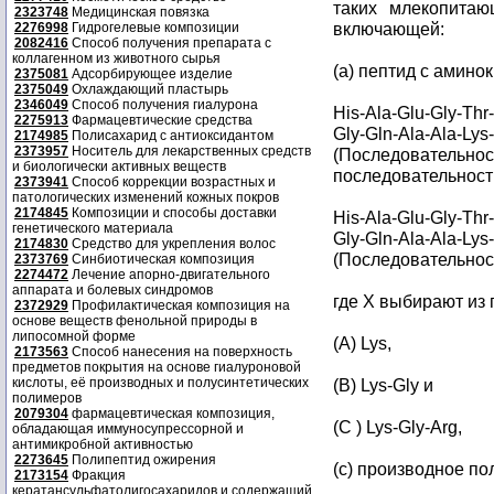
таких млекопитаю
2323748
Медицинская повязка
включающей:
2276998
Гидрогелевые композиции
2082416
Способ получения препарата с
коллагенном из животного сырья
(a) пептид с амино
2375081
Адсорбирующее изделие
2375049
Охлаждающий пластырь
2346049
Способ получения гиалурона
His-Ala-Glu-Gly-Thr
2275913
Фармацевтические средства
Gly-Gln-Ala-Ala-Lys
2174985
Полисахарид с антиоксидантом
2373957
Носитель для лекарственных средств
(Последовательно
и биологически активных веществ
последовательност
2373941
Способ коррекции возрастных и
патологических изменений кожных покров
2174845
Композиции и способы доставки
His-Ala-Glu-Gly-Thr
генетического материала
Gly-Gln-Ala-Ala-Lys
2174830
Средство для укрепления волос
(Последовательност
2373769
Синбиотическая композиция
2274472
Лечение апорно-двигательного
аппарата и болевых синдромов
где X выбирают из
2372929
Профилактическая композиция на
основе веществ фенольной природы в
липосомной форме
(A) Lys,
2173563
Способ нанесения на поверхность
предметов покрытия на основе гиалуроновой
кислоты, её производных и полусинтетических
(B) Lys-Gly и
полимеров
2079304
фармацевтическая композиция,
(C ) Lys-Gly-Arg,
обладающая иммуносупрессорной и
антимикробной активностью
2273645
Полипептид ожирения
(с) производное п
2173154
Фракция
кератансульфатолигосахаридов и содержащий