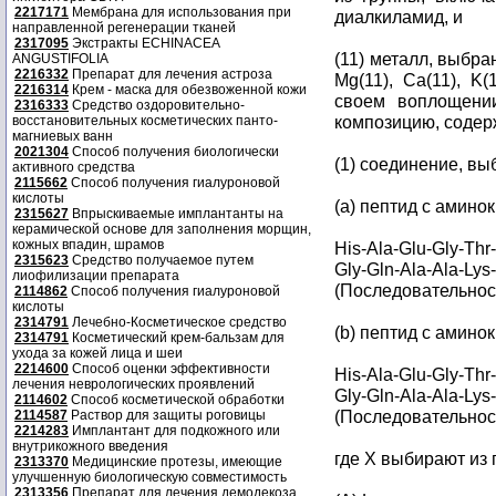
2217171
Мембрана для использования при
диалкиламид, и
направленной регенерации тканей
2317095
Экстракты ECHINACEA
(11) металл, выбра
ANGUSTIFOLIA
2216332
Препарат для лечения астроза
Mg(11), Ca(11), K(
2216314
Крем - маска для обезвоженной кожи
своем воплощени
2316333
Средство оздоровительно-
композицию, соде
восстановительных косметических панто-
магниевых ванн
2021304
Способ получения биологически
(1) соединение, в
активного средства
2115662
Способ получения гиалуроновой
кислоты
(a) пептид с амино
2315627
Впрыскиваемые имплантанты на
керамической основе для заполнения морщин,
кожных впадин, шрамов
His-Ala-Glu-Gly-Thr
2315623
Средство получаемое путем
Gly-Gln-Ala-Ala-Lys
лиофилизации препарата
(Последовательност
2114862
Способ получения гиалуроновой
кислоты
2314791
Лечебно-Косметическое средство
(b) пептид с амино
2314791
Косметический крем-бальзам для
ухода за кожей лица и шеи
2214600
Способ оценки эффективности
His-Ala-Glu-Gly-Thr
лечения неврологических проявлений
Gly-Gln-Ala-Ala-Lys
2114602
Способ косметической обработки
(Последовательност
2114587
Раствор для защиты роговицы
2214283
Имплантант для подкожного или
внутрикожного введения
где X выбирают из
2313370
Медицинские протезы, имеющие
улучшенную биологическую совместимость
2313356
Препарат для лечения демодекоза