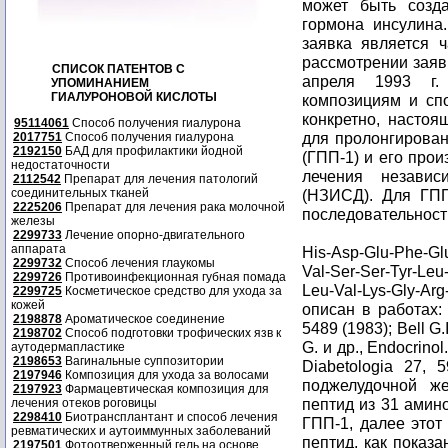
может быть созда
гормона инсулина.
заявка является 
рассмотрении заяв
СПИСОК ПАТЕНТОВ С
апреля 1993 г.
УПОМИНАНИЕМ
ГИАЛУРОНОВОЙ КИСЛОТЫ
композициям и сп
конкретно, настоя
95114061
Способ получения гиалурона
для пролонгирован
2017751
Способ получения гиалурона
2192150
БАД для профилактики йодной
(ГПП-1) и его про
недостаточности
лечения независ
2112542
Препарат для лечения патологий
соединительных тканей
(НЗИСД). Для ГП
2225206
Препарат для лечения рака молочной
последовательност
железы
2299733
Лечение опорно-двигательного
аппарата
His-Asp-Glu-Phe-Glu
2299732
Способ лечения глаукомы
Val-Ser-Ser-Tyr-Leu-
2299726
Противоинфекционная губная помада
Leu-Val-Lys-Gly-
2299725
Косметическое средство для ухода за
кожей
описан в работах: 
2198878
Ароматическое соединение
5489 (1983); Bell G.I
2198702
Способ подготовки трофических язв к
G. и др., Endocrinol
аутодермапластике
2198653
Вагинальные суппозитории
Diabetologia 27,
2197946
Композиция для ухода за волосами
поджелудочной ж
2197923
Фармацевтическая композиция для
пептид из 31 амин
лечения отеков роговицы
2298410
Биотрансплантант и способ лечения
ГПП-1, далее этот
ревматических и аутоиммунных заболеваний
пептид, как показа
2197501
Фотоотверженный гель на основе