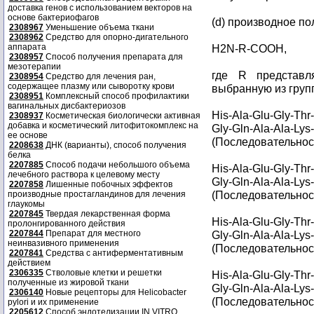
доставка генов с использованием векторов на
основе бактериофагов
(d) производное п
2308967
Уменьшение объема ткани
2308962
Средство для опорно-дигательного
аппарата
H2N-R-COOH,
2308957
Способ получения препарата для
мезотерапии
где R представля
2308954
Средство для лечения ран,
содержащее плазму или сыворотку крови
выбранную из груп
2308951
Комплексный способ профилактики
вагинальных дисбактериозов
His-Ala-Glu-Gly-Thr
2308937
Косметическая биологически активная
добавка и косметический литофитокомплекс на
Gly-Gln-Ala-Ala-Lys
ее основе
(Последовательност
2208638
ДНК (варианты), способ получения
белка
2207885
Способ подачи небольшого объема
His-Ala-Glu-Gly-Thr
лечебного раствора к целевому месту
Gly-Gln-Ala-Ala-Lys
2207858
Лишенные побочных эффектов
(Последовательност
производные простагландинов для лечения
глаукомы
2207845
Твердая лекарственная форма
His-Ala-Glu-Gly-Thr
пролонгированного действия
2207844
Препарат для местного
Gly-Gln-Ala-Ala-Lys
неинвазивного применения
(Последовательност
2207841
Средства с антиферментативным
действием
2306335
Стволовые клетки и решетки
His-Ala-Glu-Gly-Thr
полученные из жировой ткани
Gly-Gln-Ala-Ala-Lys
2306140
Новые рецепторы для Helicobacter
(Последовательност
pylori и их применение
2205612
Способ эндотелизации IN VITRO