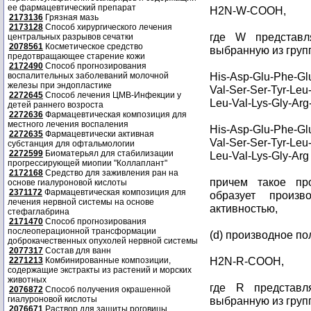
ее фармацевтический препарат
H2N-W-COOH,
2173136
Грязная мазь
2173128
Способ хирургического лечения
где W представля
центральных разрывов сечатки
2078561
Косметическое средство
выбранную из груп
предотвращающее старение кожи
2172490
Способ прогнозирования
His-Asp-Glu-Phe-Glu
воспалительных заболеваний молочной
железы при эндопластике
Val-Ser-Ser-Tyr-Leu-
2272645
Способ лечения ЦМВ-Инфекции у
Leu-Val-Lys-Gly-Arg
детей раннего возроста
2272636
Фармацевтическая композиция для
местного лечения воспаления
His-Asp-Glu-Phe-Glu
2272635
Фармацевтически активная
Val-Ser-Ser-Tyr-Leu-
субстанция для офтальмологии
2272599
Биоматерьял для стабилизации
Leu-Val-Lys-Gly-Ar
прогрессирующей миопии "Коллаплант"
2172168
Средство для заживления ран на
причем такое пр
основе гиалуроновой кислоты
2371172
Фармацевтическая композиция для
образует произв
лечения нервной системы на основе
активностью,
стефаглабрина
2171470
Способ прогнозирования
послеоперационной трансформации
(d) производное п
доброкачественных опухолей нервной системы
2077317
Состав для ванн
H2N-R-COOH,
2271213
Комбинированные композиции,
содержащие экстракты из растений и морских
животных
где R представля
2076872
Способ получения окрашенной
гиалуроновой кислоты
выбранную из груп
2076671
Раствор для защиты роговицы