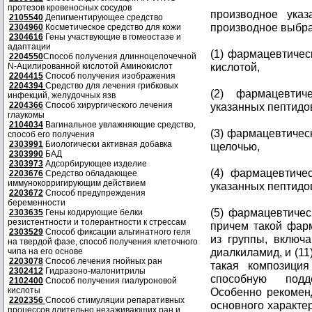
протезов кровеносных сосудов
производное указ
2105540
Депигментирующее средство
производное выбра
2304960
Косметическое средство для кожи
2304616
Гены участвующие в гомеостазе и
адаптации
(1) фармацевтичес
2204550
Способ получения длинноцепочечной
кислотой,
N-Ацилированной кислотой Аминокислот
2204415
Способ получения изображения
2204394
Средство для лечения грибковых
(2) фармацевтич
инфекций, желудочных язв
2204366
Способ хирургического лечения
указанных пептидо
глаукомы
2104034
Вагинальное увлажняющие средство,
(3) фармацевтичес
способ его получения
2303991
Биологически активная добавка
щелочью,
2303990
БАД
2303973
Адсорбирующее изделие
(4) фармацевтич
2203676
Средство обладающее
иммунокорригирующим действием
указанных пептидо
2203672
Способ предупреждения
беременности
(5) фармацевтиче
2303635
Гены кодирующие белки
резистентности и толерантности к стрессам
причем такой фар
2303529
Способ фиксации альгинатного геля
из группы, включ
на твердой фазе, способ получения клеточного
диалкиламид, и (11
чипа на его основе
2203078
Способ лечения гнойных ран
такая композиция
2302412
Гидразоно-малонитрилы
способную подд
2102400
Способ получения гиалуроновой
кислоты
Особенно рекомен
2202356
Способ стимуляции репаративных
основного характе
процессов длительно незаживающих ран и