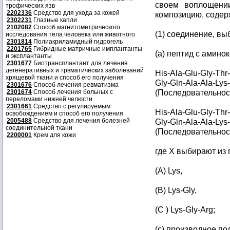
своем воплощени
трофических язв
2202336
Средство для ухода за кожей
композицию, соде
2302231
Глазные капли
2102082
Способ магнитометрического
(1) соединение, в
исследования тела человека или животного
2301814
Полиакриламидный гидрогель
2201765
Гибридные матричные имплантанты
(a) пептид с амино
и эксплантанты
2301677
Биотрансплантант для лечения
дегенеративных и трвматических заболеваний
His-Ala-Glu-Gly-Thr
хрящевой ткани и способ его получения
Gly-Gln-Ala-Ala-Lys
2301676
Способ лечения ревматизма
(Последовательност
2301674
Способ лечения больных с
переломами нижней челюсти
2301661
Средство с регулируемым
His-Ala-Glu-Gly-Thr
освобождением и способ его получения
2005488
Средство для лечения болезней
Gly-Gln-Ala-Ala-Lys
соединительной ткани
(Последовательност
2200001
Крем для кожи
где X выбирают из
(A) Lys,
(B) Lys-Gly,
(C ) Lys-Gly-Arg;
(с) производное п