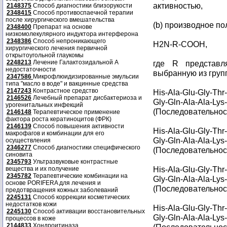
активностью,
2148375
Способ диагностики близорукости
2348415
Способ противоспаечной терапии
после хирургического вмешательства
(b) производное п
2348400
Препарат на основе
низкомолекулярного индуктора интерферона
2348386
Способ непроникающего
H2N-R-COOH,
хирургического лечения первичной
открытоугольной глаукомы
2248213
Лечение Галактозидальной А
где R представля
недостаточности
выбранную из груп
2347586
Микрофлюидизированные эмульсии
типа "масло в воде" и вакцинные средства
2147243
Контрастное средство
His-Ala-Glu-Gly-Thr
2146526
Лечебный препарат дисбактериоза и
Gly-Gln-Ala-Ala-Lys
урогенитальных инфекций
(Последовательност
2146148
Терапевтическое применение
фактора роста кератиноцитов (ФРК)
2146139
Способ повышения активности
His-Ala-Glu-Gly-Thr
макрофагов и комбинации для его
Gly-Gln-Ala-Ala-Lys
осуществления
2346277
Способ диагностики специфического
(Последовательност
синовита
2345793
Ультразвуковые контрастные
His-Ala-Glu-Gly-Thr
вещества и их получение
2345782
Терапевтические комбинации на
Gly-Gln-Ala-Ala-Lys
основе PORIFERA для лечения и
(Последовательност
предотвращения кожных заболеваний
2245131
Способ коррекции косметических
недостатков кожи
His-Ala-Glu-Gly-Thr
2245130
Способ активации восстановительных
Gly-Gln-Ala-Ala-Lys
процессов в коже
2144833
Хондроитиназа