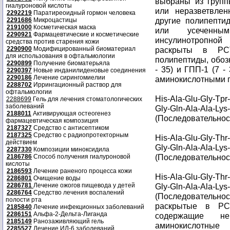
выбраны из групп
гиалуроновой кислоты
или неразветвлен
2292219
Паратиреоидный гормон человека
другие полипепти
2291686
Микроцастицы
2191000
Косметическая маска
или усеченным
2290921
Фармацевтические и косметические
инсулинотропной
средства против старения кожи
2290900
Модифицированный биоматериал
раскрыты в PCT
для использования в офтальмологии
полипептиды, обозн
2290899
Получение биоматерьяла
- 35) и ГПП-1 (7 
2290397
Новые инданилиденовые соединения
2290186
Лечение сирингомиелии
аминокислотными 
2288702
Иррингационный раствор для
офтальмологии
His-Ala-Glu-Gly-Tpr
2288699
Гель для лечения стоматологических
заболеваний
Gly-Gln-Ala-Ala-Lys
2188011
Активирующая остеогенез
(Последовательност
фармацевтическая композиция
2187327
Средство с антисептиком
2187325
Средство с радиопротекторным
His-Ala-Glu-Gly-Thr
действием
Gly-Gln-Ala-Ala-Lys
2287330
Композиции миноксидила
(Последовательност
2186786
Способ получения гиалуроновой
кислоты
2186593
Лечение раненого процесса кожи
His-Ala-Glu-Gly-Thr
2286801
Очищение воды
2286781
Лечение ожогов пищевода у детей
Gly-Gln-Ala-Ala-Lys
2286764
Средство лечения воспалений
(Последовательн
полости рта
раскрытые в PCT
2185840
Лечение инфекционных заболеваний
2286151
Альфа-2-Дельта-Лиганда
содержащие не
2185149
Ранозаживляющий гель
аминокислотны
2285527
Лечение ИЛ-6 заболеваний