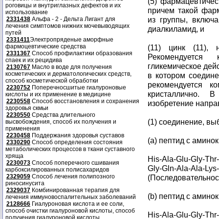
(5) фармацевтиче
роговицы и внутриглазных дефектов и их
причем такой фар
использование
из группы, включ
2331438
Альфа - 2 - Дельта Лигант для
лечения симптомов нижних мочевыводящих
диалкиламид, и
путей
2331411
Электропряденые аморфные
фармоцевтические средства
(11) цинк (11),
2331367
Способ профилактики образования
Рекомендуется 
спаек и их рецидива
гликемическое дей
2130767
Масло в воде для получения
косметических и дерматологических средств,
в котором соедине
способ косметической обработки
рекомендуется к
2230752
Поперечносшитые гиалуроновые
кристаллично. 
кислоты и их применение в медицине
2230558
Способ восстановления и сохранения
изобретение напра
здоровья скмьи
2230550
Средства длительного
(1) соединение, в
высвобождения, способ их получения и
применения
2230458
Поддержания здоровья суставов
(a) пептид с амино
2330290
Способ определения состояния
метаболических процессов в ткани суставного
хряща
His-Ala-Glu-Gly-Thr
2230073
Способ поперечного сшивания
Gly-Gln-Ala-Ala-Lys
карбоксилированных полисахаридов
2329059
Способ лечения полипозного
(Последовательност
риносинусита
2329037
Комбинированная терапия для
(b) пептид с амино
лечения иммуновоспалительных заболеваний
2128666
Гиалуроновая кислота и ее соли,
способ очистки гиалуроновой кислоты, способ
His-Ala-Glu-Gly-Thr
получения гиалуроновой кислоты.