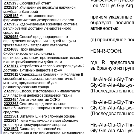
2325193
Сосудистый стент
Leu-Val-Lys-Gly-Ar
2325184
Улучшенные везикулы наружной
мембраны бактерий
2325153
Многокомпонентная
причем указанные
фармацевтическая дозированная форма
образуют полипе
2325152
Удерживаемая в желудке система
активностью;
регулируемой доставки лекарственного
средства
2029955
Способ предоперационного
(d) производное п
определения помутнения задней капсулы
хрусталика при экстракции катаракты
2324688
Производные
H2N-R-COOH,
бисбензизоселеназолонила с
противоопухолевым, противовоспалительным
где R представля
и антитромбоническим действием
2323017
Устройство и способ контролируемый
выбранную из груп
доставки активных веществ в кожу
2323011
Содержащий Коллаген I и Коллаген II
способный к рассасыванию внеклеточный
His-Ala-Glu-Gly-Thr
матрикс, предназначенный для
Gly-Gln-Ala-Ala-Lys
реконструирования хряща
(Последовательност
2322955
Способ изготовления имплантанта
для пластики дефектов хрящевой ткани
2322454
Антитело против CCR5
His-Ala-Glu-Gly-Thr
2322263
Система продолжительного
Gly-Gln-Ala-Ala-Lys
высвобождения растворимого лекарственного
средства
(Последовательност
2221561
Витамин Е и его сложные эфиры
2321634
Гены участвующие в метаболизме
His-Ala-Glu-Gly-Thr
углерода и продуцировании энергии
2321597
Биоматерьял, способ его
Gly-Gln-Ala-Ala-Lys
приготовления и его применение, медицинское