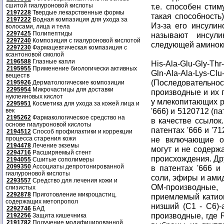
сшитой гиалуроновой кислоты
т.е. способен сти
2197228
Твердые лекарственные формы
такая способность
2197222
Водная компазиция для ухода за
Из-за его инсулин
волосами, лица и тела
2297425
Полипептиды
называют инсули
2297240
Композиция с гиалуроновой кислотой
следующей аминоки
2297230
Фармацевтическая компазиция с
ксантоновой смолой
2196588
Глазные капли
His-Ala-Glu-Gly-Thr
2195955
Применение биологически активных
Gln-Ala-Ala-Lys-Clu
веществ
(Последовательно
2195926
Дерматологические композиции
2295954
Микрочастицы для доставки
производные и их 
нуклеиновых кислот
у млекопитающих р
2295951
Косметика для ухода за кожей лица и
'666) и 5120712 (п
век
2195262
Фармакологическое средство на
в качестве ссылок
основе гиалуроновой кислоты
патентах '666 и '
2194512
Способ профилактики и коррекции
процесса старения кожи
не включающие од
2194478
Лечение экземы
могут и не содерж
2294716
Расширяемый стент
происхождения. Дру
2194055
Сшитые сополимеры
2099350
Ассоциаты депротонированной
в патентах '666 и
гиалуроновой кислоты
соли, эфиры и ами
2293557
Средство для лечения кожи и
ОМ-производные,
слизистых
2292878
Приготовление микроцастиц,
приемлемый катио
содержащих метопропол
низший (C1 - C6)-
2292746
БАД
производные, где 
2192256
Защита кишечника
2191782
Получение модифицированной