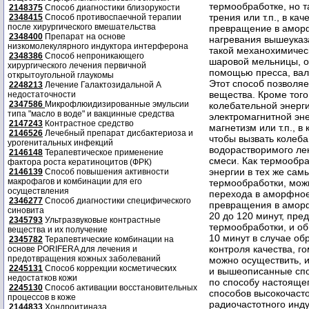
2148375
Способ диагностики близорукости
2348415
Способ противоспаечной терапии
после хирургического вмешательства
2348400
Препарат на основе
низкомолекулярного индуктора интерферона
2348386
Способ непроникающего
хирургического лечения первичной
открытоугольной глаукомы
2248213
Лечение Галактозидальной А
недостаточности
2347586
Микрофлюидизированные эмульсии
типа "масло в воде" и вакцинные средства
2147243
Контрастное средство
2146526
Лечебный препарат дисбактериоза и
урогенитальных инфекций
2146148
Терапевтическое применение
фактора роста кератиноцитов (ФРК)
2146139
Способ повышения активности
макрофагов и комбинации для его
осуществления
2346277
Способ диагностики специфического
синовита
2345793
Ультразвуковые контрастные
вещества и их получение
2345782
Терапевтические комбинации на
основе PORIFERA для лечения и
предотвращения кожных заболеваний
2245131
Способ коррекции косметических
недостатков кожи
2245130
Способ активации восстановительных
процессов в коже
2144833
Хондроитиназа