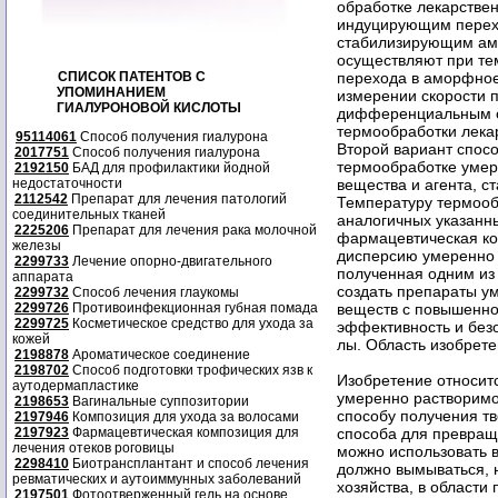
обработке лекарствен
индуцирующим перехо
стабилизирующим ам
осуществляют при те
СПИСОК ПАТЕНТОВ С
перехода в аморфное
УПОМИНАНИЕМ
измерении скорости 
ГИАЛУРОНОВОЙ КИСЛОТЫ
дифференциальным с
термообработки лека
95114061
Способ получения гиалурона
Второй вариант спосо
2017751
Способ получения гиалурона
термообработке умер
2192150
БАД для профилактики йодной
недостаточности
вещества и агента, 
2112542
Препарат для лечения патологий
Температуру термооб
соединительных тканей
аналогичных указанн
2225206
Препарат для лечения рака молочной
фармацевтическая ко
железы
дисперсию умеренно 
2299733
Лечение опорно-двигательного
полученная одним из
аппарата
создать препараты у
2299732
Способ лечения глаукомы
2299726
Противоинфекционная губная помада
веществ с повышенно
2299725
Косметическое средство для ухода за
эффективность и безоп
кожей
лы. Область изобрет
2198878
Ароматическое соединение
2198702
Способ подготовки трофических язв к
Изобретение относит
аутодермапластике
умеренно растворимог
2198653
Вагинальные суппозитории
способу получения тв
2197946
Композиция для ухода за волосами
2197923
Фармацевтическая композиция для
способа для превращ
лечения отеков роговицы
можно использовать в
2298410
Биотрансплантант и способ лечения
должно вымываться, 
ревматических и аутоиммунных заболеваний
хозяйства, в области
2197501
Фотоотверженный гель на основе