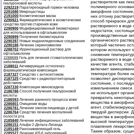
растворителе как лек
гиалуроновой кислоты
полимерного основан
2292219
Паратиреоидный гормон человека
аморфное состояние, 
2291686
Микроцастицы
2191000
Косметическая маска
них отгонку раствори
2290921
Фармацевтические и косметические
способ прекрасен дл
средства против старения кожи
растворимого в воде 
2290900
Модифицированный биоматериал
недостаток, состоящи
для использования в офтальмологии
производственные зат
2290899
Получение биоматерьяла
органического раствор
2290397
Новые инданилиденовые соединения
который частично ост
2290186
Лечение сирингомиелии
2288702
Иррингационный раствор для
котором используют п
офтальмологии
снижение температур
2288699
Гель для лечения стоматологических
растворимого в воде 
заболеваний
качестве агента, ст
2188011
Активирующая остеогенез
включает замешивани
фармацевтическая композиция
температуре более ни
2187327
Средство с антисептиком
позволяет диспергир
2187325
Средство с радиопротекторным
действием
состояние, с послед
2287330
Композиции миноксидила
измельчением смеси. 
2186786
Способ получения гиалуроновой
не используют органи
кислоты
превратить некоторы
2186593
Лечение раненого процесса кожи
вещества в аморфное
2286801
Очищение воды
агент, стабилизирующ
2286781
Лечение ожогов пищевода у детей
твердой дисперсии. 
2286764
Средство лечения воспалений
полости рта
вещества в аморфное
2185840
Лечение инфекционных заболеваний
высокой температуре
2286151
Альфа-2-Дельта-Лиганда
плавления лекарстве
2185149
Ранозаживляющий гель
Таким образом, сущес
2285527
Лечение ИЛ-6 заболеваний