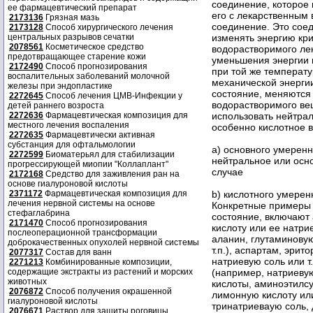
соединение, которое
ее фармацевтический препарат
его с лекарственным
2173136
Грязная мазь
соединение. Это сое
2173128
Способ хирургического лечения
центральных разрывов сечатки
изменять энергию кр
2078561
Косметическое средство
водорастворимого ле
предотвращающее старение кожи
уменьшения энергии 
2172490
Способ прогнозирования
при той же температу
воспалительных заболеваний молочной
механической энерги
железы при эндопластике
состояние, меняются
2272645
Способ лечения ЦМВ-Инфекции у
водорастворимого ве
детей раннего возроста
2272636
Фармацевтическая композиция для
использовать нейтра
местного лечения воспаления
особенно кислотное в
2272635
Фармацевтически активная
субстанция для офтальмологии
а) основного умеренн
2272599
Биоматерьял для стабилизации
нейтральное или осн
прогрессирующей миопии "Коллаплант"
случае
2172168
Средство для заживления ран на
основе гиалуроновой кислоты
2371172
Фармацевтическая композиция для
b) кислотного умерен
лечения нервной системы на основе
Конкретные примеры 
стефаглабрина
состояние, включают
2171470
Способ прогнозирования
кислоту или ее натрие
послеоперационной трансформации
аланин, глутаминовую
доброкачественных опухолей нервной системы
т.п.), аспартам, эрит
2077317
Состав для ванн
натриевую соль или т.
2271213
Комбинированные композиции,
содержащие экстракты из растений и морских
(например, натриевую
животных
кислоты, аминоэтилсу
2076872
Способ получения окрашенной
лимонную кислоту или
гиалуроновой кислоты
тринатриеваую соль, 
2076671
Раствор для защиты роговицы