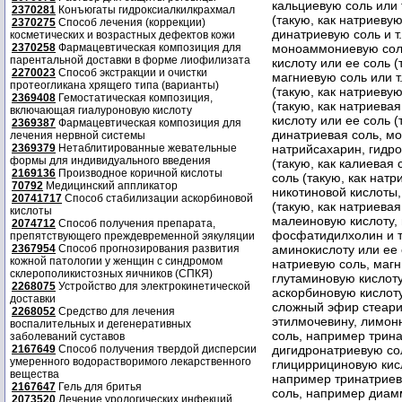
кальциевую соль или 
2370281
Конъюгаты гидроксиалкилкрахмал
(такую, как натриеву
2370275
Способ лечения (коррекции)
динатриевую соль и 
косметических и возрастных дефектов кожи
2370258
Фармацевтическая композиция для
моноаммониевую соль 
парентальной доставки в форме лиофилизата
кислоту или ее соль (
2270023
Способ экстракции и очистки
магниевую соль или т
протеогликана хрящего типа (варианты)
(такую, как натриевую
2369408
Гемостатическая композиция,
(такую, как натриевая
включающая гиалуроновую кислоту
кислоту или ее соль 
2369387
Фармацевтическая композиция для
динатриевая соль, мон
лечения нервной системы
2369379
Нетаблитированные жевательные
натрийсахарин, гидро
формы для индивидуального введения
(такую, как калиевая 
2169136
Производное коричной кислоты
соль (такую, как натр
70792
Медицинский аппликатор
никотиновой кислоты,
20741717
Способ стабилизации аскорбиновой
(такую, как натриевая
кислоты
малеиновую кислоту, 
2074712
Способ получения препарата,
фосфатидилхолин и т
препятствующего преждевременной эякуляции
2367954
Способ прогнозирования развития
аминокислоту или ее 
кожной патологии у женщин с синдромом
натриевую соль, магни
склерополикистозных яичников (СПКЯ)
глутаминовую кислоту,
2268075
Устройство для электрокинетической
аскорбиновую кислоту 
доставки
сложный эфир стеари
2268052
Средство для лечения
этилмочевину, лимонн
воспалительных и дегенеративных
соль, например трина
заболеваний суставов
2167649
Способ получения твердой дисперсии
дигидронатриевую соль
умеренного водорастворимого лекарственного
глициррициновую кисл
вещества
например тринатриева
2167647
Гель для бритья
соль, например диамм
2073520
Лечение урологических инфекций