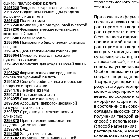
терапевтического ле
сшитой гиалуроновой кислоты
техники
2197228
Твердые лекарственные формы
2197222
Водная компазиция для ухода за
волосами, лица и тела
При создании фармац
2297425
Полипептиды
введения важно повы
2297240
Композиция с гиалуроновой кислотой
растворимого в воде 
2297230
Фармацевтическая компазиция с
растворимости и всас
ксантоновой смолой
безопасности фармац
2196588
Глазные капли
принимаемой для пов
2195955
Применение биологически активных
растворимого в воде 
веществ
2195926
Дерматологические композиции
котором частицы лек
2295954
Микрочастицы для доставки
супермикрочастиц, и
нуклеиновых кислот
а также способ, в ко
2295951
Косметика для ухода за кожей лица и
вещества увеличивают
век
Особое внимание при
2195262
Фармакологическое средство на
создают, переводя л
основе гиалуроновой кислоты
Твердая дисперсия п
2194512
Способ профилактики и коррекции
процесса старения кожи
результате диспергир
2194478
Лечение экземы
мономолекулярном со
2294716
Расширяемый стент
вещество сохраняетс
2194055
Сшитые сополимеры
аморфная форма по с
2099350
Ассоциаты депротонированной
в состоянии с высоко
гиалуроновой кислоты
обладать высокой сп
2293557
Средство для лечения кожи и
получения твердой д
слизистых
2292878
Приготовление микроцастиц,
способ с использова
содержащих метопропол
(способ нагревания)
2292746
БАД
растворителе, механо
2192256
Защита кишечника
использованием раст
2191782
Получение модифицированной