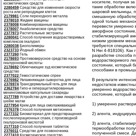
носителе, получая за
косметических средств
такие обработки вкл
2280459
Средство для изменения скорости
шаровой мельницы, п
роста или репродукции клеток
2179981
Соли переходного металла
смешанную обработку
2378010
Жидкие вакцины
одной только механо
2378008
Комбинированные вакцины
перевести умеренно 
2378007
Анаболическое средство
аморфное состояние,
2377973
Растительные экстракты
стабилизирующий амо
2280041
Способ получения водорастворимых
низким уровнем механ
комплексов гиалурил
требуются специальн
2280038
Биополимеры
2323733
Йодный обмен
N Hei 4-818106). Как
2377260
Гель
разработке способа 
2178693
Противовирусное средство на основе
водорастворимого ле
гиалуроновой кислоты
состоянии, который 
2178692
Облегчающие зуд косметическое
способами в промыш
средство
2377022
Гемостатические спреи
В результате интенс
2376982
Увлажняющая сыворотка для лица
2376974
Трансдермальный гель для лица
недостатков известн
2362784
Гипо-и гиперацетилированные
умеренно водораство
менингокковые капсульные сахариды
состояние, который 
2177789
Устройство для доставки лекарства к
шейке матки
1) умеренно раствори
2277954
Крем для лица омолаживающий
2376378
Способ получения метионина
2) агента, индуцирую
2177332
Биоматериал для предотвращения
послеоперационных спаек, с производной
гиалуроновой кислотой
3) агента, стабилиз
2177310
Способ получения таблеток
термообработки полу
2376011
Средство для позвоночника
полученной смеси. Да
2277410
Косметическое средство