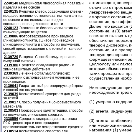
2240140
Медицинская многослойная повязка и
изделия на ее основе
2240135
Культура клеток, содержащая клетки -
предшественники остеонегеза, имплантант на
ее основе и его использование для
восстановления целостности кости
2240123
Экзогенные биологически активные
коньюгирующие вещества
2139886
Фотоотвержаемое производное
гликозаминогликата, сшитое производное
гликозаминогликата и способы их получения,
способ предотвращения клеточной и тканевой
адгезии
2139729
Вакцина. Способ стимулирования
иммунной системы
2339386
Средство обладающее радио - и
химиозащитным действием
2339369
Лечение офтальмологических
нарушений с использованием мочевины и ее
производных
2139041
Гидратантный регенерирующий крем
Нижеследующие прим
и способ его получения
необходимости трех 
2139039
Косметический суперкрем для ухода
за кожей
(1) умеренно водорас
2139017
Способ получения боисовместимого
материала
2138503
Производные камптотецина, способы
(2) агента, индуциру
их получения, уникальное средство
2338556
Средство содержащие антагонист
(3) агента, стабили
Р2Х - рецептора и нестероидное
или механохимическо
противоспалительное лекарственное средство
нагревания (1) умере
2338514
Косметическое средство для