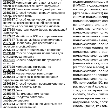
гидроксипропилцеллю
2159105
Композиция для защиты кожи от
(НРМС), гидроксипро
опасных химических веществ Получение
метилцеллюлоза, эти
2158593
Биосовместимый водный раствор
2358728
Способ лечения и предупреждения
(фталевый ацетат) це
потери костной ткани
сшитый поливинилпир
2258517
Способ хирургического лечения
поливинилацетат, соп
травмотических повреждений селезенки
сополимер этилена и
пленкой на основе гиалуроновой кислоты
(такие, как полиэтилг
2357968
Кристалические формы производной
полиоксиэтиленполи
имидазола
полиоксиэтиленалкил
2357957
Ингибиторы P38 и их применение
2157647
Пищевая добавка и ее получение
полиоксиэтиленамин,
2357758
Препараты для чрескожной и
полиоксиэтиленолеил
чересслизистой добавки
касторовое масло), 
2063244
Способ стабилизации растворов
полиоксиэтиленстеа
2063140
Способ получения препарата для
полиоксиэтиленцети
консервирования мяса
полиоксиэтиленцетил
2157381
Способ получения гиалуроновой
(пчелиный воск), по
кислоты
2257198
Композиции микроцастиц
(касторовое масло),
2356909
Белковый комплекс
полиоксиэтиленполио
2356570
Косметическая композиция
полиоксипропиленцет
2256434
Способ закрытия перфорации
полиоксиэтиленланол
барабанной перепонки
65, полисорбат 80, и
2356520
Способ лечения постконтузионного
растворимый крахмал
повреждения сечатки глаза
хондроитинсерную ки
2156133
Г
ель
2255945
Полимерная композиция
кислоту, пектин, хити
2355761
Средства повторной
производные альгинов
дифференцировки
натриевая соль, слож
2061043
Способ повышения устойчивости
смолы (такие, как г
урокиназы к нагреванию