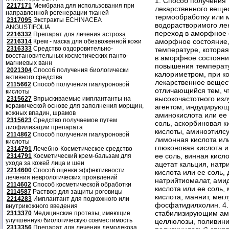
1. Способ получения
2217171
Мембрана для использования при
лекарственного веще
направленной регенерации тканей
термообработку или 
2317095
Экстракты ECHINACEA
водорастворимого ле
ANGUSTIFOLIA
переход в аморфное 
2216332
Препарат для лечения астроза
аморфное состояние,
2216314
Крем - маска для обезвоженной кожи
2316333
Средство оздоровительно-
температуре, котора
восстановительных косметических панто-
в аморфное состояни
магниевых ванн
повышения температ
2021304
Способ получения биологически
калориметром, при к
активного средства
лекарственное вещест
2115662
Способ получения гиалуроновой
отличающийся тем, ч
кислоты
высокочастотного изл
2315627
Впрыскиваемые имплантанты на
керамической основе для заполнения морщин,
агентом, индуцирующ
кожных впадин, шрамов
аминокислота или ее 
2315623
Средство получаемое путем
соль, аскорбиновая к
лиофилизации препарата
кислоты, аминоэтилсу
2114862
Способ получения гиалуроновой
лимонная кислота или
кислоты
глюконовая кислота и
2314791
Лечебно-Косметическое средство
ее соль, винная кисло
2314791
Косметический крем-бальзам для
ухода за кожей лица и шеи
ацетат кальция, натр
2214600
Способ оценки эффективности
кислота или ее соль, 
лечения неврологических проявлений
натрийтиомалат, ами
2114602
Способ косметической обработки
кислота или ее соль,
2114587
Раствор для защиты роговицы
кислота, маннит, мег
2214283
Имплантант для подкожного или
фосфатидилхолин. 4. 
внутрикожного введения
стабилизирующим амо
2313370
Медицинские протезы, имеющие
улучшенную биологическую совместимость
целлюлозы, поливин
2313356
Препарат для лечения демодекоза