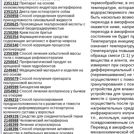
2351322
Препарат на основе
низкомолекулярного индуктора интерферона
2351153
Диета при остеортрите собак
2350958
Способ определения групповой
принадлежности синовальной жидкости
2350625
Производные гиалуроновой кислоты с
пониженной биодеградируемостью
2150266
Крем после бритья
2350354
Фармацевтическое средство
содержащие антагонист и фактор некроза
2350340
Способ коррекции процессов
регенерации
2350309
Способ лечения избыточной массы
тела с помощью рефлексотерапии
2250047
Профилактический продукт из
хрящевой ткани гидробионтов
2249467
Медицинский матерьял и изделия на
его основе
2055079
Способ получения препарата
гиалуроновой кислоты
2349599
Биоадгезив мидии
2054903
Способ лечения коллагеноза у бычков
на откорме
2249210
Способ прогнозирования
предрасположенности к развитию и тяжести
течения деформирующего остеоартроза
коленного сустава у взрослых
2349339
Средство для соединительной ткани
2148988
Человеческий интерферона
2148399
Лечение атеросклероза
2148396
Способ определения активного
вещества в дифильных мазевых основах