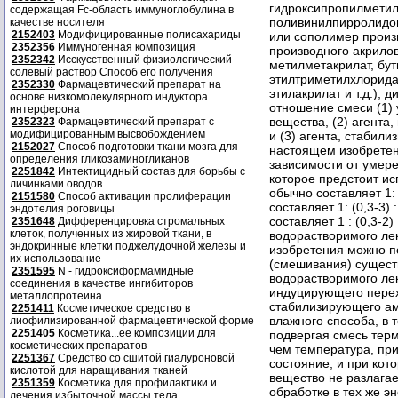
содержащая Fc-область иммуноглобулина в
качестве носителя
2152403
Модифицированные полисахариды
2352356
Иммуногенная композиция
2352342
Исскусственный физиологический
солевый раствор Способ его получения
2352330
Фармацевтический препарат на
основе низкомолекулярного индуктора
интерферона
2352323
Фармацевтический препарат с
модифицированным высвобождением
2152027
Способ подготовки ткани мозга для
определения гликозаминогликанов
2251842
Интектицидный состав для борьбы с
личинками оводов
2151580
Способ активации пролиферации
эндотелия роговицы
2351648
Дифференцировка стромальных
клеток, полученных из жировой ткани, в
эндокринные клетки поджелудочной железы и
их использование
2351595
N - гидроксиформамидные
соединения в качестве ингибиторов
металлопротеина
2251411
Косметическое средство в
лиофилизированной фармацевтической форме
2251405
Косметика...ее композиции для
косметических препаратов
2251367
Средство со сшитой гиалуроновой
кислотой для наращивания тканей
2351359
Косметика для профилактики и
лечения избыточной массы тела