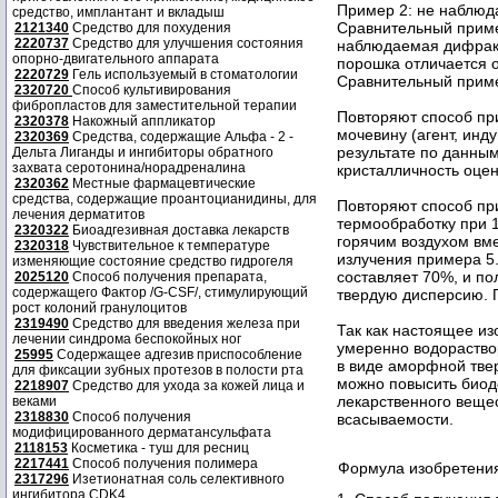
Пример 2: не наблюд
средство, имплантант и вкладыш
Сравнительный приме
2121340
Средство для похудения
2220737
Средство для улучшения состояния
наблюдаемая дифракц
опорно-двигательного аппарата
порошка отличается 
2220729
Гель используемый в стоматологии
Сравнительный приме
2320720
Способ культивирования
фибропластов для заместительной терапии
Повторяют способ при
2320378
Накожный аппликатор
мочевину (агент, ин
2320369
Средства, содержащие Альфа - 2 -
результате по данны
Дельта Лиганды и ингибиторы обратного
захвата серотонина/норадреналина
кристалличность оце
2320362
Местные фармацевтические
средства, содержащие проантоцианидины, для
Повторяют способ при
лечения дерматитов
термообработку при 1
2320322
Биоадгезивная доставка лекарств
горячим воздухом вме
2320318
Чувствительное к температуре
излучения примера 5
изменяющие состояние средство гидрогеля
составляет 70%, и п
2025120
Способ получения препарата,
содержащего Фактор /G-CSF/, стимулирующий
твердую дисперсию.
рост колоний гранулоцитов
2319490
Средство для введения железа при
Так как настоящее из
лечении синдрома беспокойных ног
умеренно водораство
25995
Содержащее адгезив приспособление
в виде аморфной твер
для фиксации зубных протезов в полости рта
можно повысить биод
2218907
Средство для ухода за кожей лица и
лекарственного вещес
веками
2318830
Способ получения
всасываемости.
модифицированного дерматансульфата
2118153
Косметика - туш для ресниц
2217441
Способ получения полимера
Формула изобретени
2317296
Изетионатная соль селективного
ингибитора CDK4