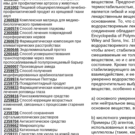
веществом. Предпочт
ивы для профилактики артроза у животных
термостабильностью,
2161002
Пищевой общеукрепляющий лечебно-
является гибкой и х
профилактический продукт из хрящевой ткани
акул
лекарственным веще
2360928
Комплексная матрица для медико-
основанием. То, что
биологического применения
водорастворимым лек
2160574
Способ лечения глаукомы
соединение обладает 
2360688
Способ лечения повреждений
Encyclopedia of Polyme
переферических нервов
Wiley and Sons, Inc. 
2360670
Фармацевтическая композиция при
водорастворимого ле
климактерических расстройствах
2360646
Эндолюминальный протез
чтобы агент, стабил
2260445
Способ усовершенствования
смешиваемым не тол
транспортировки через легко
веществом, но и с а
прспосабливаемый полупроницаемый барьер
состояние. Кроме тог
2260007
Производные амида
стабилизирующего ам
2359975
Способ получения
взаимодействие, и ее
модифицированных арабиногалактанов
умеренно водораство
2359974
Антигенные Пептиды
2159775
Псевдопептидный продукт
предпочтительно выб
2259833
Фармацевтическая композиция для
вещество, особенно к
лечения роговицы глаза
2259816
Ранозаживляющее средство
а) основного умерен
2259815
Способ коррекции возрастных
или нейтральное вещ
изменений, связанных с процессами старения
основное вещество, в
кожи
2359706
Способ сохранения
офтальмологических растворов
b) кислотного умерен
2359704
Антисептическое средство
Примеры (3) агентов
2359662
Микрокапсулы
использованных в на
2159253
Катионные полимеры
целлюлозы (такие, ка
2159111
Средство для ухода за кожей лица