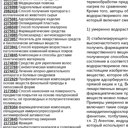
термообработки пред
2323748
Медицинская повязка
нагрев по сравнению
2276998
Гидрогелевые композиции
Кроме того, авторы 
2082416
Способ получения препарата с
коллагенном из животного сырья
водорастворимого ле
2375081
Адсорбирующее изделие
который включает см
2375049
Охлаждающий пластырь
2346049
Способ получения гиалурона
1) умеренно водорас
2275913
Фармацевтические средства
2174985
Полисахарид с антиоксидантом
3) стабилизирующего
2373957
Носитель для лекарственных средств
высокочастотного наг
и биологически активных веществ
2373941
Способ коррекции возрастных и
получить фармацевти
патологических изменений кожных покров
лекарственного веще
2174845
Композиции и способы доставки
полученную способом
генетического материала
состояние в соответс
2174830
Средство для укрепления волос
водорастворимое лек
2373769
Синбиотическая композиция
настоящем изобретен
2274472
Лечение апорно-двигательного
вещество, которое об
аппарата и болевых синдромов
2372929
Профилактическая композиция на
трудом адсорбируется
основе веществ фенольной природы в
прямой кишке и т.д. 
липосомной форме
лекарственных вещест
2173563
Способ нанесения на поверхность
фармацевтические пр
предметов покрытия на основе гиалуроновой
веществ можно повыс
кислоты, её производных и полусинтетических
Примеры умеренно в
полимеров
включают такие соед
2079304
фармацевтическая композиция,
обладающая иммуносупрессорной и
никардипингидрохлори
антимикробной активностью
фенитоин, толбутами
2273645
Полипептид ожирения
т.п. 2) Агентом, инд
2173154
Фракция
который используют 
кератансульфатолигосахаридов и содержащий