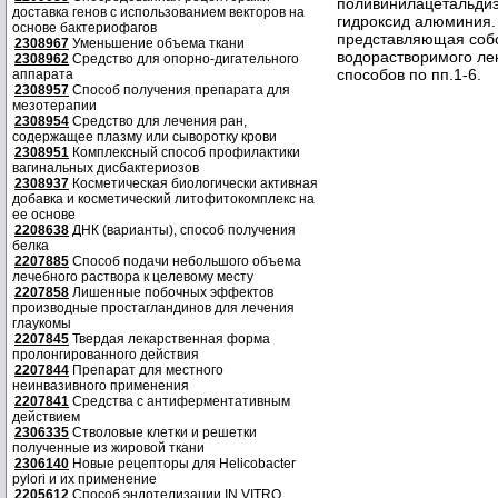
поливинилацетальдиэ
доставка генов с использованием векторов на
гидроксид алюминия.
основе бактериофагов
представляющая соб
2308967
Уменьшение объема ткани
водорастворимого ле
2308962
Средство для опорно-дигательного
способов по пп.1-6.
аппарата
2308957
Способ получения препарата для
мезотерапии
2308954
Средство для лечения ран,
содержащее плазму или сыворотку крови
2308951
Комплексный способ профилактики
вагинальных дисбактериозов
2308937
Косметическая биологически активная
добавка и косметический литофитокомплекс на
ее основе
2208638
ДНК (варианты), способ получения
белка
2207885
Способ подачи небольшого объема
лечебного раствора к целевому месту
2207858
Лишенные побочных эффектов
производные простагландинов для лечения
глаукомы
2207845
Твердая лекарственная форма
пролонгированного действия
2207844
Препарат для местного
неинвазивного применения
2207841
Средства с антиферментативным
действием
2306335
Стволовые клетки и решетки
полученные из жировой ткани
2306140
Новые рецепторы для Helicobacter
pylori и их применение
2205612
Способ эндотелизации IN VITRO