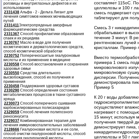
составляет 115oC. По
роговицы и внутриглазных дефектов и их
целлюлозы и 100 г ла
использование
2331438
Альфа - 2 - Дельта Лигант для
смесь подвергают су
лечения симптомов нижних мочевыводящих
таблетируют для полу
путей
2331411
Электропряденые аморфные
Смесь 3 г никардипин
фармоцевтические средства
обрабатывают в высо
2331367
Способ профилактики образования
течение 3 минут. В р
спаек и их рецидива
рентгеновских лучей 
2130767
Масло в воде для получения
косметических и дерматологических средств,
кристаллам. Пример 
способ косметической обработки
2230752
Поперечносшитые гиалуроновые
Вместо термообработк
кислоты и их применение в медицине
примера 1 смесь под
2230558
Способ восстановления и сохранения
микроволнового излуч
здоровья скмьи
микроволновую сушку
2230550
Средства длительного
дисперсии. Полученн
высвобождения, способ их получения и
применения
демонстрировала пик
2230458
Поддержания здоровья суставов
Пример 5
2330290
Способ определения состояния
метаболических процессов в ткани суставного
К 20 г воды добавляю
хряща
гидроксипропилметил
2230073
Способ поперечного сшивания
осуществляют влажно
карбоксилированных полисахаридов
нагревают с помощью 
2329059
Способ лечения полипозного
риносинусита
15 минут, используя 
2329037
Комбинированная терапия для
получения твердой д
лечения иммуновоспалительных заболеваний
демонстрирует пика,
2128666
Гиалуроновая кислота и ее соли,
никардипингидрохлор
способ очистки гиалуроновой кислоты, способ
целлюлозы и 50 г лак
получения гиалуроновой кислоты.