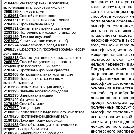
разлагается лекарств
2184448
Раствор хранения роговицы,
также и случаи, когд
включающий гиалуроновую кислоту
соответствующим обр
2090179
Крем для кожи
2183961
Способ лечения кожи
способе, в котором 
2284331
Соли алифотических аминов
полимерное основани
2284187
Производные амида
аморфное состояние,
2089191
Снизить внутрение давление
использовать снижен
2283320
Получение гликозаминогликанов
плавления снижается
2283129
Лечение опухолей
необходимость в выс
2283098
Косметические средства с Q
того, так как многие
2182574
Ароматические соединения
2088257
Средство с гипохолестеролемическим
аморфными, их кажущ
действием
микродисперсность л
2088218
Состав для гигиенических салфеток
полимера плохи. Так
2088206
Способ получения препарата,
нельзя перевести в 
создающего исскуственный загар
Предпринимались поп
2282462
Противомикробные средства
нагревании вместе с
2182008
Интровагинальная компазиция
фосфатидилхолин в к
2181999
Препарат с отсроченным
высвобождением
аморфное состояние,
2181998
Новые композиции липидов
основания в качестве
2181995
Лечение болевого синдрома
способе термообрабо
2181295
Вирионная вакцина
лекарственного вещес
2087144
Витамин Е
продукт охлаждают до
2379336
Способ стирки
полученный продукт б
2379052
Вакцинация
аморфное состояние.
2180855
Композиция в виде ионного комплекса
2379025
Противоинфекционный гель
использование такой 
2180825
Лечение травм роговицы
сдвига и трения для 
2281082
Способ коррекции эстетических и
лекарственного веще
возрастных проблем кожи
дисперсного распред
2180576
Биоактивная добавка для