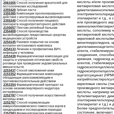
кислоты и/или произ
2061005
Способ получения красителей для
метакриловая кислота
гистологических исследований
диметиламиноэтилмет
2355420
Зубная паста
2355385
Композиции пролонгированного
этилтриметилхлорида
действия с контролируемым высвобождением
этилакрилат и т.д., 
2355240
Способ получения пищевого
или производного ак
препарата хондропротекторного действия
аминоалкил/метакрил
2155057
Пихтово репейный бальзам
кислоты, сополимер 
2354409
Способ производства
метакриловой кислот
высвобождающих лекарственные средчтва
акриловой кислоты/ви
медицинских устройств
2254145
Раневое покрытие на основе
винилпирролидона, кр
коллаген-хитозанового комплекса
диэтиламиноацетатпол
2254133
Лечение и профилактика ВИЧ-
агента, стабилизиру
инфекции у человека
соединения, способны
2253439
Фармацевтическая композиция для
кремния, гидроксид 
защиты и улучшения оптических свойств
агентов, стабилизир
роговици при проведении эндовитреальных
гидроксиэтилцеллюло
вмешательств
2253437
Способ омоложения кожи
гидроксипропилцеллю
2153352
Фармацевтическая композиция
ацетатсукцинат (НРМ
обладающая ранозаживляющим и
натрийполистиролсул
противовоспалительным действием
2353354
Фармацевтический препарат на
основе низкомолекулярного индуктора
интерферона
2252787
Способ получения искусственной
матрицы кожи
2252767
Способ нормализации
иммунобиохимического гомеостаза коров в
предродовом и послеродовом периодах
2352583
Фармацевтическая композиция