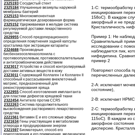
2325193
Сосудистый стент
1-С: термообработку 
2325184
Улучшенные везикулы наружной
мембраны бактерий
инициирования перех
2325153
Многокомпонентная
158oC). В каждом сл
фармацевтическая дозированная форма
аморфный и не предс
2325152
Удерживаемая в желудке система
Кристалличность ни
регулируемой доставки лекарственного
средства
Пример 1: Не наблюда
2029955
Способ предоперационного
Сравнительный приме
определения помутнения задней капсулы
хрусталика при экстракции катаракты
исследовании с помо
2324688
Производные
наблюдается пик, кот
бисбензизоселеназолонила с
нифедипина. Сравнит
противоопухолевым, противовоспалительным
пример 2
и антитромбоническим действием
2323017
Устройство и способ контролируемый
Повторяют способа пр
доставки активных веществ в кожу
перечисленных далее
2323011
Содержащий Коллаген I и Коллаген II
способный к рассасыванию внеклеточный
матрикс, предназначенный для
2-А: исключают моче
реконструирования хряща
состояние),
2322955
Способ изготовления имплантанта
для пластики дефектов хрящевой ткани
2-В: исключает НРМС
2322454
Антитело против CCR5
2322263
Система продолжительного
2-С: термообработку 
высвобождения растворимого лекарственного
средства
инициирования перех
2221561
Витамин Е и его сложные эфиры
115oC). В каждом из 
2321634
Гены участвующие в метаболизме
аморфное состояние 
углерода и продуцировании энергии
дисперсию. Кристалл
2321597
Биоматерьял, способ его
приготовления и его применение, медицинское