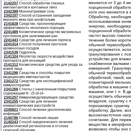
2142257
Способ обработки глазных
имплантантов и контакных линз
2342389
Мононатриевая соль
2342107
Способ устранения западения
верхнего века при анофтальме
2141828
Средство, пролонгирующее
эффективность чесночного порошка
2241489
Косметическое средство матриксных
протеинов для залечивания ран
2241443
Средство для лечения герпеса
2241414
Способ получения протезов
кровеносных сосудов
2341539
Гидрогель
2141324
Регулятор скорости воздействия
препарата для инъекций
2141312
Косметическое средство для ухода за
кожей лица
2341296
Средства и способы покрытия
медицинских имплантантов
2341272
Средство для неспецифической
иммунотерапии
2341266
Стенты с нанесенным покрытием
содержащим N - (5-(4-(4-
2341257
Иммуномодулирующее средство
2341255
Средство для лечения
климактерических расстройств
2240821
Способ лечения урологических
инфекций
2140786
Способ лечения лишая
2140243
Способ хирургического лечения
диабетической ретинопатии и отслоек
сечатной оболочки