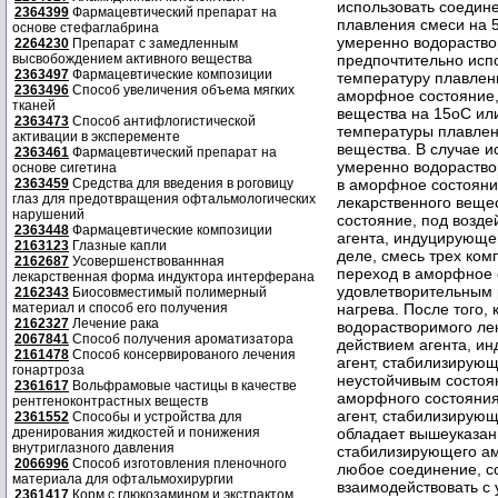
использовать соедине
2364399
Фармацевтический препарат на
плавления смеси на 
основе стефаглабрина
умеренно водораство
2264230
Препарат с замедленным
высвобождением активного вещества
предпочтительно исп
2363497
Фармацевтические композиции
температуру плавлен
2363496
Способ увеличения объема мягких
аморфное состояние,
тканей
вещества на 15oC или
2363473
Способ антифлогистической
температуры плавлен
активации в эксперементе
вещества. В случае и
2363461
Фармацевтический препарат на
умеренно водораство
основе сигетина
2363459
Средства для введения в роговицу
в аморфное состояни
глаз для предотвращения офтальмологических
лекарственного веще
нарушений
состояние, под возде
2363448
Фармацевтические композиции
агента, индуцирующе
2163123
Глазные капли
деле, смесь трех ко
2162687
Усовершенствованнная
переход в аморфное с
лекарственная форма индуктора интерферана
удовлетворительным р
2162343
Биосовместимый полимерный
материал и способ его получения
нагрева. После того,
2162327
Лечение рака
водорастворимого ле
2067841
Способ получения ароматизатора
действием агента, и
2161478
Способ консервированого лечения
агент, стабилизирую
гонартроза
неустойчивым состоя
2361617
Вольфрамовые частицы в качестве
аморфного состояния
рентгеноконтрастных веществ
агент, стабилизирую
2361552
Способы и устройства для
дренирования жидкостей и понижения
обладает вышеуказан
внутриглазного давления
стабилизирующего ам
2066996
Способ изготовления пленочного
любое соединение, с
материала для офтальмохирургии
взаимодействовать с
2361417
Корм с глюкозамином и экстрактом