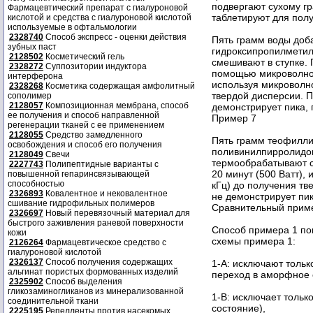
подвергают сухому г
Фармацевтический препарат с гиалуроновой
таблетируют для полу
кислотой и средства с гиалуроновой кислотой
используемые в офтальмологии
2328740
Способ экспресс - оценки действия
Пять грамм воды доба
зубных паст
гидроксипропилметил
2128502
Косметический гель
смешивают в ступке.
2328272
Суппозитории индуктора
помощью микроволново
интерферона
используя микроволно
2328268
Косметика содержащая амфолитный
твердой дисперсии. 
сополимер
2128057
Композиционная мембрана, способ
демонстрирует пика,
ее получения и способ направленной
Пример 7
регенерации тканей с ее применением
2128055
Средство замедленного
Пять грамм теофиллин
освобождения и способ его получения
поливинилпирролидон
2128049
Свечи
термообрабатывают с
2227743
Полипептидные варианты с
20 минут (500 Ватт),
повышенной гепаринсвязывающей
способностью
кГц) до получения тв
2326893
Ковалентное и нековалентное
не демонстрирует пи
сшивание гидрофильных полимеров
Сравнительный прим
2326697
Новый перевязочный материал для
быстрого заживления раневой поверхности
Способ примера 1 пов
кожи
схемы примера 1:
2126264
Фармацевтическое средство с
гиалуроновой кислотой
2326137
Способ получения содержащих
1-А: исключают тольк
альгинат пористых формованных изделий
переход в аморфное 
2325902
Способ выделения
гликозаминогликанов из минерализованной
1-В: исключает толь
соединительной ткани
состояние),
2225195
Репелленты против насекомых