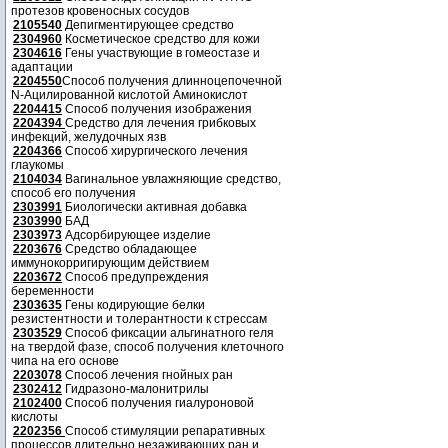
протезов кровеносных сосудов
2105540
Депигментирующее средство
2304960
Косметическое средство для кожи
2304616
Гены участвующие в гомеостазе и
адаптации
2204550
Способ получения длинноцепочечной
N-Ацилированной кислотой Аминокислот
2204415
Способ получения изображения
2204394
Средство для лечения грибковых
инфекций, желудочных язв
2204366
Способ хирургического лечения
глаукомы
2104034
Вагинальное увлажняющие средство,
способ его получения
2303991
Биологически активная добавка
2303990
БАД
2303973
Адсорбирующее изделие
2203676
Средство обладающее
иммунокорригирующим действием
2203672
Способ предупреждения
беременности
2303635
Гены кодирующие белки
резистентности и толерантности к стрессам
2303529
Способ фиксации альгинатного геля
на твердой фазе, способ получения клеточного
чипа на его основе
2203078
Способ лечения гнойных ран
2302412
Гидразоно-малонитрилы
2102400
Способ получения гиалуроновой
кислоты
2202356
Способ стимуляции репаративных
процессов длительно незаживающих ран и