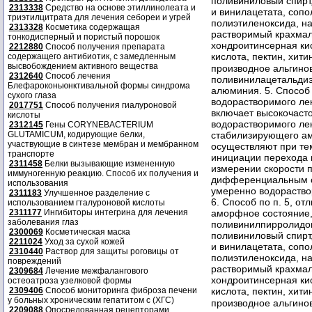
поливиниловый спирт
2313338
Средство на основе этиллинолеата и
и винилацетата, сопо
триэтилцитрата для лечения себореи и угрей
полиэтиленоксида, н
2313328
Косметика содержащая
растворимый крахмал,
тонкодисперный и пористый порошок
хондроитинсерная кис
2212880
Способ получения препарата
кислота, пектин, хити
содержащего антибиотик, с замедленным
высвобождением активного вещества
производное альгинов
2312640
Способ лечения
поливинилацетальдиэ
Блефароконьюнктивальной формы синдрома
алюминия. 5. Способ
сухого глаза
водорастворимого ле
2017751
Способ получения гиалуроновой
включает высокочаст
кислоты
водорастворимого лек
2312145
Гены CORYNEBACTERIUM
стабилизирующего ам
GLUTAMICUM, кодирующие белки,
участвующие в синтезе мембран и мембранном
осуществляют при те
транспорте
инициации перехода 
2311458
Белки вызывающие измененную
измерении скорости 
иммуногенную реакцию. Способ их получения и
дифференциальным с
использования
умеренно водораство
2311183
Улучшенное разделение с
6. Способ по п. 5, о
использованием гталуроновой кислоты
аморфное состояние,
2311177
Ингибиторы интегрина для лечения
заболевания глаз
поливинилпирролидо
2300069
Косметическая маска
поливиниловый спирт
2211024
Уход за сухой кожей
и винилацетата, сопо
2310440
Раствор для защиты роговицы от
полиэтиленоксида, н
повреждений
растворимый крахмал,
2309684
Лечение межфалангового
хондроитинсерная кис
остеоатроза узелковой формы
кислота, пектин, хити
2309406
Способ мониторинга фиброза печени
у больных хроническим гепатитом с (ХГС)
производное альгинов
2209088
Опосредованная рецепторами