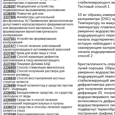
стабилизирующего ам
профилактики старения кожи
Тестовый способ 1
2138297
Медицинские устройства,
подверженные вызываемому разложению
2138295
Покрытие для ран
10 мг образец изме
2337906
Ингибиторы цитозольной
калориметре (DSC) п
фосфолипазы А2 Применение физиологически
Температуру на маку
допустимого корпускулярного ферримагнитного
температуру плавлени
или ферромагнитного материала. Способ
умеренно водораство
формирования магнитометрического
индуцирующего перех
изображения
2137501
Устройство формирования
начала эндотермичес
изображения
которую наблюдают 
2137477
Способ лечения заболеваний
сканирующем калорим
характеризующихся аутоиммунной агрессией
начала индуцировани
2137467
Крем для кожи лица и тела
способ 2
2137449
Способ коррекции дефектов
преломления в глазу млекопитающего
Кристалличность опр
2137402
Пищевая Добавка БАД
2336899
Способ стимуляции миелопоэза
лучей порошка. Обра
2336862
Способ получения раствора для
умеренно водораство
лечения роговицы
индуцирующий перехо
2336830
Способ восстановления костных
стабилизирующий ам
структур челюсти
дифрактометра рентг
2136696
Новый полипептид и средство против
для получения интен
ВИЧ - Инфекции
дифракции 20, получ
2336092
Биоадгезивное средство, по существу
свободное от воды
водорастворимого ле
2336089
Средство и способ лечения
интенсивность дифра
заболеваний периодонтальных и пульпы
водорастворимого ле
2336074
Средства и способы лечения заднего
подвергнут термообра
сегмента глаза
построения графика S
2235548
Ранозаживляющее средство