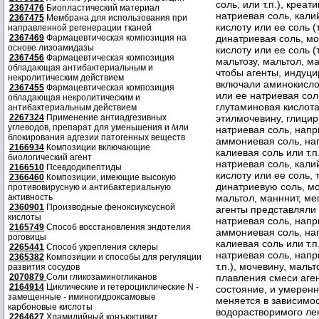
соль, или т.п.), креат
2367476
Биопластический материал
натриевая соль, калий
2367475
Мембрана для использования при
кислоту или ее соль 
направленной регенерации тканей
2367469
Фармацевтическая композиция на
динатриевая соль, мо
основе лизоамидазы
кислоту или ее соль (
2367456
Фармацевтическая композиция
мальтозу, мальтол, м
обладающая антибактериальным и
чтобы агенты, индуц
некролитическим действием
включали аминокислот
2367455
Фармацевтическая композиция
или ее натриевая соль
обладающая некролитическим и
глутаминовая кислота,
антибактериальным действием
2267324
Применение антиадгезивных
этилмочевину, глицир
углеводов, препарат для уменьшения и /или
натриевая соль, напр
блокирования адгезии патогенных веществ
аммониевая соль, на
2166934
Композиции включающие
калиевая соль или т.п
биологический агент
натриевая соль, калий
2166510
Псевдодипептиды
кислоту или ее соль,
2366460
Композиции, имеющие высокую
динатриевую соль, мо
противовирусную и антибактериальную
активность
мальтол, манннит, ме
2360901
Производные феноксиуксусной
агенты представляли 
кислоты
натриевая соль, напр
2165749
Способ восстановления эндотелия
аммониевая соль, на
роговицы
калиевая соль или т.п
2265441
Способ укрепления склеры
натриевая соль, нап
2365382
Композиции и способы для регуляции
т.п.), мочевину, маль
развития сосудов
2070879
Соли гликозаминогликанов
плавления смеси аге
2164914
Циклические и гетероциклические N -
состояние, и умерен
замещенные - иминогидроксамовые
меняется в зависимо
карбоновые кислоты
водорастворимого ле
2264627
Хламидийный конъюктивит