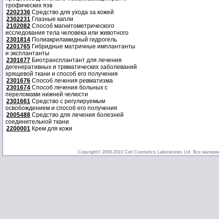
трофических язв
2202336
Средство для ухода за кожей
2302231
Глазные капли
2102082
Способ магнитометрического
исследования тела человека или животного
2301814
Полиакриламидный гидрогель
2201765
Гибридные матричные имплантанты
и эксплантанты
2301677
Биотрансплантант для лечения
дегенеративных и трвматических заболеваний
хрящевой ткани и способ его получения
2301676
Способ лечения ревматизма
2301674
Способ лечения больных с
переломами нижней челюсти
2301661
Средство с регулируемым
освобождением и способ его получения
2005488
Средство для лечения болезней
соединительной ткани
2200001
Крем для кожи
Copyright© 2006-2010 Cell Cosmetics Laboratories Ltd. Все матери