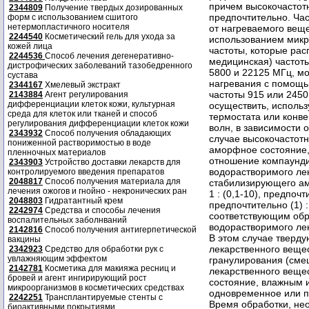
2344809
Получение твердых дозированных
форм с использованием сшитого
нетермопластичного носителя
2244540
Косметический гель для ухода за
кожей лица
2244536
Способ лечения дегенеративно-
дистрофических заболеваний тазобедренного
сустава
2344167
Хмелевый экстракт
2143884
Агент регулирования
дифференциации клеток кожи, культурная
среда для клеток или тканей и способ
регулирования дифференциации клеток кожи
2343932
Способ получения обладающих
пониженной растворимостью в воде
пленночных материалов
2343903
Устройство доставки лекарств для
контролируемого введения препаратов
2048817
Способ получения материала для
лечения ожогов и гнойно - некронических ран
2048803
Гидратантный крем
2242974
Средства и способы лечения
воспалительных заболнваний
2142816
Способ получения антигерпетической
вакцины
2342923
Средство для обработки рук с
увлажняющим эффектом
2142781
Косметика для макияжа ресниц и
бровей и агент ингирирующий рост
микроорганизмов в косметических средствах
2242251
Трансплантируемые стенты с
биоактивными покрытиями