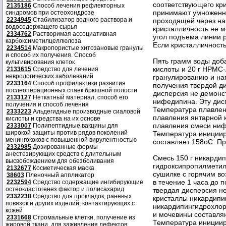
соответствующего кри
2135186
Способ лечения рефлекторных
принимают умноженну
синдромов при остеохондрозе
2234945
Стабилизатор водного раствора и
проходящей через нач
водосодержащего сырья
кристалличность не м
2334762
Растворимая ассоциативная
угол подъема линии р
карбоксиметилцеллюлоза
Если кристалличность
2234514
Макропористые хитозановые гранулы
и способ их получения. Способ
Пять грамм воды доба
культивирования клеток
кислоты и 20 г НРМС
2133615
Средство для лечения
неврологических заболеваний
гранулированию и наг
2233164
Способ профилактики развития
получения твердой д
послеоперационных спаек брюшной полости
дисперсия не демонст
2133127
Неткатный материал, способ его
нифедипина. Эту дис
получения и способ лечения
Температура плавлен
2333223
Альдегидные производные сиаловой
плавления янтарной 
кислоты и средства на их основе
плавления смеси ниф
2333007
Полипептидные вакцины для
широкой защиты против рядов поколений
Температура инициир
менингококов с повышенной вирулентностью
составляет 158oC. П
2332985
Дозированные формы
анестезирующих средств с длительным
Смесь 150 г никардип
высвобождением для обезболивания
гидроксипропилмети
2132677
Косметическая маска
сушилке с горячим в
38603
Пленочный аппликатор
в течение 1 часа до 
2232594
Средство содержащие ингибирующие
остеокластогенез фактор и полисахарид
твердая дисперсия н
2332238
Средство для прокладок, раневых
кристаллы никардипи
повязок и других изделий, контактирующих с
никардипингидрохлор
кожей
и мочевины составляю
2331668
Стромальные клетки, получение из
Температура инициир
жировой ткани, для заживления дефектов