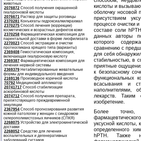
способом, неудовл
животных
кислоты и вызываю
2076872
Способ получения окрашенной
оболочку носовой п
гиалуроновой кислоты
2076671
Раствор для защиты роговицы
присутствием укс
2370281
Конъюгаты гидроксиалкилкрахмал
процессе очистки и
2370275
Способ лечения (коррекции)
составе соли hPTH
косметических и возрастных дефектов кожи
2370258
Фармацевтическая композиция для
данных авторы по
парентальной доставки в форме лиофилизата
которого содер
2270023
Способ экстракции и очистки
сравнению с предш
протеогликана хрящего типа (варианты)
2369408
Гемостатическая композиция,
для себя обнаружил
включающая гиалуроновую кислоту
стабильностью, в 
2369387
Фармацевтическая композиция для
лечения нервной системы
приятные ощущения
2369379
Нетаблитированные жевательные
к безопасному соч
формы для индивидуального введения
функциональных к
2169136
Производное коричной кислоты
70792
Медицинский аппликатор
всасывания и ст
20741717
Способ стабилизации
наполнителями, 
аскорбиновой кислоты
лекарств. Таким
2074712
Способ получения препарата,
препятствующего преждевременной
изобретение.
эякуляции
2367954
Способ прогнозирования развития
Более точно, 
кожной патологии у женщин с синдромом
фармацевтическо
склерополикистозных яичников (СПКЯ)
2268075
Устройство для электрокинетической
уксусной кислоты, 
доставки
определенного хим
2268052
Средство для лечения
hPTH. Также на
воспалительных и дегенеративных
заболеваний суставов