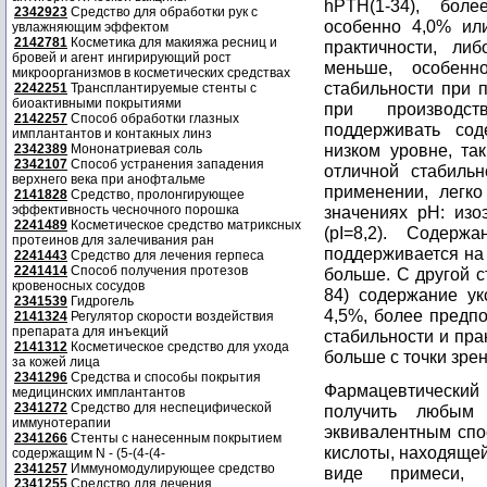
hPTH(1-34), бол
2342923
Средство для обработки рук с
особенно 4,0% ил
увлажняющим эффектом
2142781
Косметика для макияжа ресниц и
практичности, ли
бровей и агент ингирирующий рост
меньше, особен
микроорганизмов в косметических средствах
стабильности при п
2242251
Трансплантируемые стенты с
биоактивными покрытиями
при производст
2142257
Способ обработки глазных
поддерживать со
имплантантов и контакных линз
низком уровне, так
2342389
Мононатриевая соль
2342107
Способ устранения западения
отличной стабиль
верхнего века при анофтальме
применении, легк
2141828
Средство, пролонгирующее
эффективность чесночного порошка
значениях рН: изо
2241489
Косметическое средство матриксных
(pI=8,2). Содерж
протеинов для залечивания ран
поддерживается на 
2241443
Средство для лечения герпеса
2241414
Способ получения протезов
больше. С другой с
кровеносных сосудов
84) содержание ук
2341539
Гидрогель
4,5%, более предпо
2141324
Регулятор скорости воздействия
препарата для инъекций
стабильности и пра
2141312
Косметическое средство для ухода
больше с точки зре
за кожей лица
2341296
Средства и способы покрытия
Фармацевтический 
медицинских имплантантов
2341272
Средство для неспецифической
получить любым
иммунотерапии
эквивалентным спо
2341266
Стенты с нанесенным покрытием
кислоты, находящей
содержащим N - (5-(4-(4-
2341257
Иммуномодулирующее средство
виде примеси, 
2341255
Средство для лечения