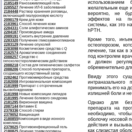
использованием
2185149
Ранозаживляющий гель
желательным еще и 
2285527
Лечение ИЛ-6 заболеваний
2184448
Раствор хранения роговицы,
вероятно, не бу
включающий гиалуроновую кислоту
эффектов на пищ
2090179
Крем для кожи
2183961
Способ лечения кожи
системы, как это н
2284331
Соли алифотических аминов
hPTH.
2284187
Производные амида
2089191
Снизить внутрение давление
Кроме того, инъе
2283320
Получение гликозаминогликанов
остеопорозом, ко
2283129
Лечение опухолей
2283098
Косметические средства с Q
лечение, так как в
2182574
Ароматические соединения
под контролем врач
2088257
Средство с
гипохолестеролемическим действием
и должен регуля
2088218
Состав для гигиенических салфеток
обременительно для
2088206
Способ получения препарата,
создающего исскуственный загар
Ввиду этого сущ
2282462
Противомикробные средства
интраназального 
2182008
Интровагинальная компазиция
2181999
Препарат с отсроченным
принимать его на д
высвобождением
излишней боли и не
2181998
Новые композиции липидов
2181995
Лечение болевого синдрома
Однако для безо
2181295
Вирионная вакцина
2087144
Витамин Е
препарата на про
2379336
Способ стирки
необходимо, чтоб
2379052
Вакцинация
оболочку носовой п
2180855
Композиция в виде ионного
комплекса
действия и вызыва
2379025
Противоинфекционный гель
как слизистая обол
2180825
Лечение травм роговицы