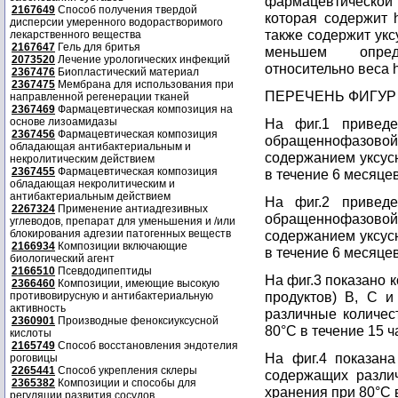
фармацевтической 
2167649
Способ получения твердой
которая содержит 
дисперсии умеренного водорастворимого
также содержит укс
лекарственного вещества
2167647
Гель для бритья
меньшем опреде
2073520
Лечение урологических инфекций
относительно веса 
2367476
Биопластический материал
2367475
Мембрана для использования при
ПЕРЕЧЕНЬ ФИГУР
направленной регенерации тканей
2367469
Фармацевтическая композиция на
основе лизоамидазы
На фиг.1 приведе
2367456
Фармацевтическая композиция
обращеннофазов
обладающая антибактериальным и
содержанием уксусн
некролитическим действием
2367455
Фармацевтическая композиция
в течение 6 месяцев
обладающая некролитическим и
антибактериальным действием
На фиг.2 приведе
2267324
Применение антиадгезивных
обращеннофазов
углеводов, препарат для уменьшения и /или
блокирования адгезии патогенных веществ
содержанием уксусн
2166934
Композиции включающие
в течение 6 месяцев
биологический агент
2166510
Псевдодипептиды
На фиг.3 показано 
2366460
Композиции, имеющие высокую
продуктов) В, С и
противовирусную и антибактериальную
активность
различные количес
2360901
Производные феноксиуксусной
80°С в течение 15 ч
кислоты
2165749
Способ восстановления эндотелия
На фиг.4 показана
роговицы
2265441
Способ укрепления склеры
содержащих различ
2365382
Композиции и способы для
хранения при 80°С в
регуляции развития сосудов