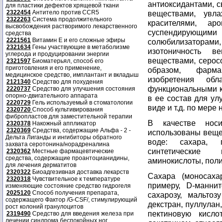
антиоксидантами, 
для пластики дефектов хрящевой ткани
2322454
Антитело против CCR5
веществами, увл
2322263
Система продолжительного
красителями, аром
высвобождения растворимого лекарственного
суспендирующи
средства
2221561
Витамин Е и его сложные эфиры
солюбилизатора
2321634
Гены участвующие в метаболизме
изотоничность в
углерода и продуцировании энергии
веществами, серос
2321597
Биоматерьял, способ его
приготовления и его применение,
образом, фарма
медицинское средство, имплантант и вкладыш
изобретения об
2121340
Средство для похудения
функциональными к
2220737
Средство для улучшения состояния
опорно-двигательного аппарата
в ее состав для ул
2220729
Гель используемый в стоматологии
виде и т.д. по мере
2320720
Способ культивирования
фибропластов для заместительной терапии
В качестве нос
2320378
Накожный аппликатор
2320369
Средства, содержащие Альфа - 2 -
использованы веще
Дельта Лиганды и ингибиторы обратного
воде: сахара, п
захвата серотонина/норадреналина
синтетические 
2320362
Местные фармацевтические
средства, содержащие проантоцианидины,
аминокислоты, пол
для лечения дерматитов
2320322
Биоадгезивная доставка лекарств
Сахара (моносаха
2320318
Чувствительное к температуре
примеру, D-маннито
изменяющие состояние средство гидрогеля
2025120
Способ получения препарата,
сахарозу, мальтоз
содержащего Фактор /G-CSF/, стимулирующий
декстран, пуллулан,
рост колоний гранулоцитов
пектиновую кисло
2319490
Средство для введения железа при
лечении синдрома беспокойных ног