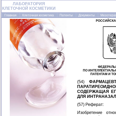
ЛАБОРАТОРИЯ
КЛЕТОЧНОЙ КОСМЕТИКИ
Главная
Клеточная косметика
Патенты
Документы
Мезотера
РОССИЙСКА
ФЕДЕРАЛЬ
ПО ИНТЕЛЛЕКТУАЛ
ПАТЕНТАМ И Т
(54)
ФАРМАЦЕВ
ПАРАТИРЕОИ
СОДЕРЖАЩАЯ ЕГ
ДЛЯ ИНТРАНАЗА
(57) Реферат:
Изобретение отн