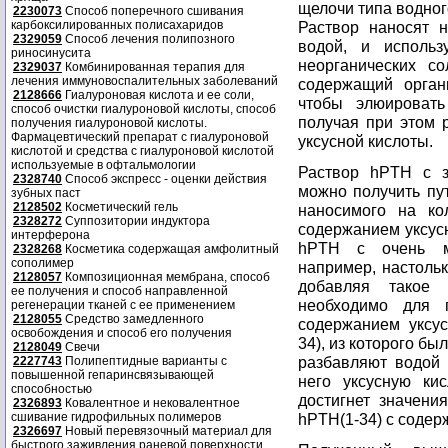
щелочи типа водног
2230073
Способ поперечного сшивания
карбоксилированных полисахаридов
Раствор наносят 
2329059
Способ лечения полипозного
водой, и использ
риносинусита
неорганических с
2329037
Комбинированная терапия для
лечения иммуновоспалительных заболеваний
содержащий органи
2128666
Гиалуроновая кислота и ее соли,
чтобы элюировать
способ очистки гиалуроновой кислоты, способ
получая при этом
получения гиалуроновой кислоты.
Фармацевтический препарат с гиалуроновой
уксусной кислоты.
кислотой и средства с гиалуроновой кислотой
используемые в офтальмологии
Раствор hPTH с з
2328740
Способ экспресс - оценки действия
можно получить пу
зубных паст
2128502
Косметический гель
наносимого на ко
2328272
Суппозитории индуктора
содержанием уксусн
интерферона
hPTH с очень м
2328268
Косметика содержащая амфолитный
сополимер
например, настольк
2128057
Композиционная мембрана, способ
добавляя такое 
ее получения и способ направленной
необходимо для 
регенерации тканей с ее применением
2128055
Средство замедленного
содержанием уксус
освобождения и способ его получения
34), из которого бы
2128049
Свечи
разбавляют водой 
2227743
Полипептидные варианты с
повышенной гепаринсвязывающей
него уксусную ки
способностью
достигнет значени
2326893
Ковалентное и нековалентное
сшивание гидрофильных полимеров
hPTH(1-34) с содер
2326697
Новый перевязочный материал для
быстрого заживления раневой поверхности