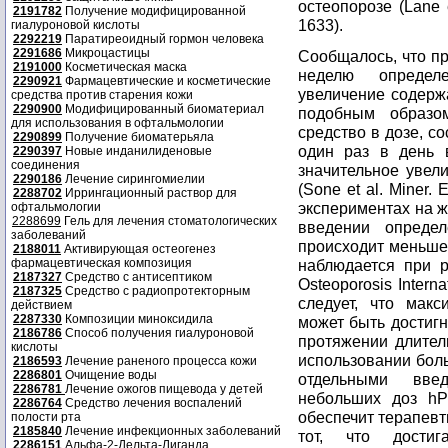
остеопорозе (Lane et
2191782
Получение модифицированной
1633).
гиалуроновой кислоты
2292219
Паратиреоидный гормон человека
2291686
Микроцастицы
Сообщалось, что пр
2191000
Косметическая маска
неделю определ
2290921
Фармацевтические и косметические
увеличение содерж
средства против старения кожи
2290900
Модифицированный биоматериал
подобным образо
для использования в офтальмологии
средство в дозе, с
2290899
Получение биоматерьяла
один раз в день 
2290397
Новые инданилиденовые
соединения
значительное увел
2290186
Лечение сирингомиелии
(Sone et al. Miner. 
2288702
Иррингационный раствор для
экспериментах на ж
офтальмологии
2288699
Гель для лечения стоматологических
введении опред
заболеваний
происходит меньше
2188011
Активирующая остеогенез
фармацевтическая композиция
наблюдается при ра
2187327
Средство с антисептиком
Osteoporosis Interna
2187325
Средство с радиопротекторным
следует, что мак
действием
2287330
Композиции миноксидила
может быть достиг
2186786
Способ получения гиалуроновой
протяжении длител
кислоты
использовании бол
2186593
Лечение раненого процесса кожи
2286801
Очищение воды
отдельными вве
2286781
Лечение ожогов пищевода у детей
небольших доз hP
2286764
Средство лечения воспалений
обеспечит терапев
полости рта
2185840
Лечение инфекционных заболеваний
тот, что достиг
2286151
Альфа-2-Дельта-Лиганда