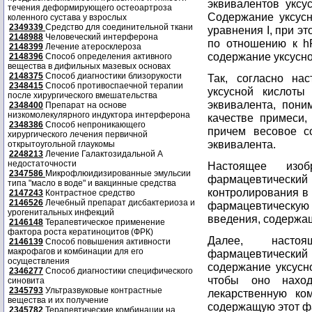
эквивалентов уксу
течения деформирующего остеоартроза
Содержание уксус
коленного сустава у взрослых
2349339
Средство для соединительной ткани
уравнения I, при э
2148988
Человеческий интерферона
по отношению к hP
2148399
Лечение атеросклероза
содержание уксусно
2148396
Способ определения активного
вещества в дифильных мазевых основах
2148375
Способ диагностики близорукости
Так, согласно на
2348415
Способ противоспаечной терапии
уксусной кислоты
после хирургического вмешательства
эквивалента, пони
2348400
Препарат на основе
низкомолекулярного индуктора интерферона
качестве примеси,
2348386
Способ непроникающего
причем весовое с
хирургического лечения первичной
эквивалента.
открытоугольной глаукомы
2248213
Лечение Галактозидальной А
недостаточности
Настоящее изоб
2347586
Микрофлюидизированные эмульсии
фармацевтически
типа "масло в воде" и вакцинные средства
контролирования в 
2147243
Контрастное средство
2146526
Лечебный препарат дисбактериоза и
фармацевтическ
урогенитальных инфекций
введения, содержа
2146148
Терапевтическое применение
фактора роста кератиноцитов (ФРК)
Далее, настоя
2146139
Способ повышения активности
макрофагов и комбинации для его
фармацевтический
осуществления
содержание уксусн
2346277
Способ диагностики специфического
чтобы оно нахо
синовита
2345793
Ультразвуковые контрастные
лекарственную ко
вещества и их получение
содержащую этот ф
2345782
Терапевтические комбинации на