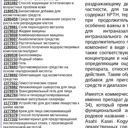
2281082
Способ коррекции эстетических и
раздражающему де
возрастных проблем кожи
частности, для та
2180576
Биоактивная добавка для
содержат hPTH, тер
косметических средств
2280459
Средство для изменения скорости
при продолжител
роста или репродукции клеток
особенно важны в т
2179981
Соли переходного металла
для интраназа
2378010
Жидкие вакцины
2378008
Комбинированные вакцины
интраназального л
2378007
Анаболическое средство
продолжительного 
2377973
Растительные экстракты
компонент в виде 
2280041
Способ получения водорастворимых
комплексов гиалурил
также соответству
2280038
Биополимеры
концентрации и на
2323733
Йодный обмен
определяющим ощу
2377260
Гель
2178693
Противовирусное средство на
препарата, относ
основе гиалуроновой кислоты
действия. Таким о
2178692
Облегчающие зуд косметическое
средство
добавок для приг
2377022
Гемостатические спреи
средств и диапазон
2376982
Увлажняющая сыворотка для лица
2376974
Трансдермальный гель для лица
Имеется коммерчес
2362784
Гипо-и гиперацетилированные
именно препарат д
менингокковые капсульные сахариды
2177789
Устройство для доставки лекарства к
34), который при
шейке матки
функциональной а
2277954
Крем для лица омолаживающий
2376378
Способ получения метионина
родовое название - 
2177332
Биоматериал для предотвращения
Asahi Kasei Kogy
послеоперационных спаек, с производной
лекарственных сре
гиалуроновой кислотой