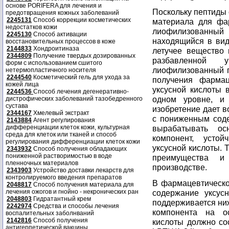
основе PORIFERA для лечения и
Поскольку пептиды 
предотвращения кожных заболеваний
2245131
Способ коррекции косметических
материала для фар
недостатков кожи
лиофилизованный 
2245130
Способ активации
находящийся в вид
восстановительных процессов в коже
2144833
Хондроитиназа
летучее вещество 
2344809
Получение твердых дозированных
разбавленной 
форм с использованием сшитого
лиофилизованный п
нетермопластичного носителя
2244540
Косметический гель для ухода за
получения фармац
кожей лица
уксусной кислоты 
2244536
Способ лечения дегенеративно-
одном уровне, и 
дистрофических заболеваний тазобедренного
сустава
изобретение дает 
2344167
Хмелевый экстракт
с пониженным соде
2143884
Агент регулирования
дифференциации клеток кожи, культурная
вырабатывать о
среда для клеток или тканей и способ
компонент, усто
регулирования дифференциации клеток кожи
уксусной кислоты. 
2343932
Способ получения обладающих
пониженной растворимостью в воде
преимущества и
пленночных материалов
производстве.
2343903
Устройство доставки лекарств для
контролируемого введения препаратов
В фармацевтическо
2048817
Способ получения материала для
лечения ожогов и гнойно - некронических ран
содержание уксус
2048803
Гидратантный крем
поддерживается ниж
2242974
Средства и способы лечения
компонента на о
воспалительных заболнваний
2142816
Способ получения
кислоты должно со
антигерпетической вакцины