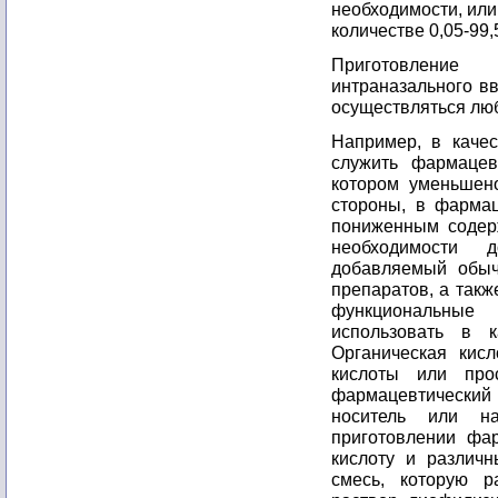
необходимости, или
количестве 0,05-99,
Приготовление 
интраназального в
осуществляться лю
Например, в каче
служить фармацев
котором уменьшено
стороны, в фарма
пониженным содер
необходимости 
добавляемый обыч
препаратов, а такж
функциональные
использовать в к
Органическая кис
кислоты или про
фармацевтически
носитель или н
приготовлении фар
кислоту и различ
смесь, которую р