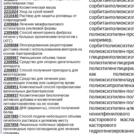
сорбитанполиоксиэ
заболевания глаз
сорбитанполиоксиэ
2300069
Косметическая маска
сорбитанполиоксиэ
2211024
Уход за сухой кожей
2310440
Раствор для защиты роговицы от
сорбитанполиоксиэ
повреждений
сорбитанполиоксиэ
2309684
Лечение межфалангового
сорбитанполиок
остеоатроза узелковой формы
2309406
Способ мониторинга фиброза
полиоксиэтилен-пр
печени у больных хроническим гепатитом с
например, сор
(ХГС)
сорбитполиокс
2209088
Опосредованная рецепторами
доставка генов с использованием векторов на
полиоксиэтилен-пр
основе бактериофагов
глицеринполи
2308967
Уменьшение объема ткани
2308962
Средство для опорно-дигательного
полиэтиленгл
аппарата
полиэтиленглицерил
2308957
Способ получения препарата для
как полиокс
мезотерапии
2308954
Средство для лечения ран,
полиоксиэтилен
содержащее плазму или сыворотку крови
полиоксипропи
2308951
Комплексный способ профилактики
полиоксиэтилен
вагинальных дисбактериозов
2308937
Косметическая биологически
полиоксиэтилен
активная добавка и косметический
полиоксиэтилен-п
литофитокомплекс на ее основе
полиоксиэтилен-ал
2208638
ДНК (варианты), способ получения
белка
нонилфенилового
2207885
Способ подачи небольшого объема
касторового масла
лечебного раствора к целевому месту
касторового ма
2207858
Лишенные побочных эффектов
производные простагландинов для лечения
гидрогенизированн
глаукомы