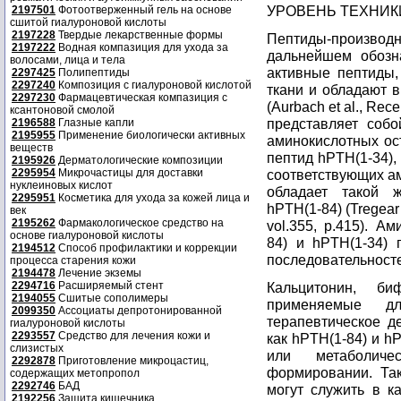
УРОВЕНЬ ТЕХНИК
2197501
Фотоотверженный гель на основе
сшитой гиалуроновой кислоты
2197228
Твердые лекарственные формы
Пептиды-производн
2197222
Водная компазиция для ухода за
дальнейшем обозна
волосами, лица и тела
активные пептиды,
2297425
Полипептиды
2297240
Композиция с гиалуроновой кислотой
ткани и обладают 
2297230
Фармацевтическая компазиция с
(Aurbach et al., Rece
ксантоновой смолой
представляет собо
2196588
Глазные капли
2195955
Применение биологически активных
аминокислотных ост
веществ
пептид hPTH(1-34),
2195926
Дерматологические композиции
2295954
Микрочастицы для доставки
соответствующих ам
нуклеиновых кислот
обладает такой ж
2295951
Косметика для ухода за кожей лица и
hPTH(1-84) (Tregear 
век
2195262
Фармакологическое средство на
vol.355, p.415). А
основе гиалуроновой кислоты
84) и hPTH(1-34)
2194512
Способ профилактики и коррекции
последовательносте
процесса старения кожи
2194478
Лечение экземы
2294716
Расширяемый стент
Кальцитонин, би
2194055
Сшитые сополимеры
применяемые дл
2099350
Ассоциаты депротонированной
терапевтическое де
гиалуроновой кислоты
2293557
Средство для лечения кожи и
как hPTH(1-84) и h
слизистых
или метаболич
2292878
Приготовление микроцастиц,
формировании. Так
содержащих метопропол
2292746
БАД
могут служить в к
2192256
Защита кишечника