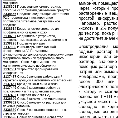
аммония, помещают
материала
2138503
Производные камптотецина,
через который пр
способы их получения, уникальное средство
растворенные вещ
2338556
Средство содержащие антагонист
Р2Х - рецептора и нестероидное
простой диффузии
противоспалительное лекарственное
Например, раств
средство
кислоты в 2% полу
2338514
Косметическое средство для
профилактики старения кожи
до тех пор, пока р
2138297
Медицинские устройства,
не достигнет значен
подверженные вызываемому разложению
2138295
Покрытие для ран
Электродиализ м
2337906
Ингибиторы цитозольной
фосфолипазы А2 Применение
водный раствор h
физиологически допустимого корпускулярного
инженерии или хи
ферримагнитного или ферромагнитного
раствор, значени
материала. Способ формирования
магнитометрического изображения
помощью раствора 
2137501
Устройство формирования
натрия или аммон
изображения
мембранами, про
2137477
Способ лечения заболеваний
характеризующихся аутоиммунной агрессией
весом 300 или 
2137467
Крем для кожи лица и тела
электрического пол
2137449
Способ коррекции дефектов
к катоду и скапл
преломления в глазу млекопитающего
2137402
Пищевая Добавка БАД
основания hPTH ми
2336899
Способ стимуляции миелопоэза
уксусной кислоты 
2336862
Способ получения раствора для
свободно выходя
лечения роговицы
2336830
Способ восстановления костных
свободные основ
структур челюсти
весом остаются ци
2136696
Новый полипептид и средство