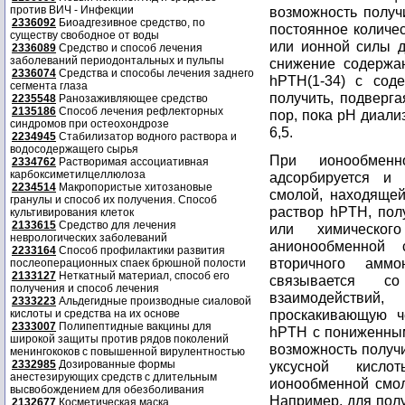
против ВИЧ - Инфекции
возможность получ
2336092
Биоадгезивное средство, по
постоянное количес
существу свободное от воды
или ионной силы д
2336089
Средство и способ лечения
заболеваний периодонтальных и пульпы
снижение содержан
2336074
Средства и способы лечения заднего
hPTH(1-34) с сод
сегмента глаза
получить, подверга
2235548
Ранозаживляющее средство
2135186
Способ лечения рефлекторных
пор, пока рН диали
синдромов при остеохондрозе
6,5.
2234945
Стабилизатор водного раствора и
водосодержащего сырья
При ионообменн
2334762
Растворимая ассоциативная
карбоксиметилцеллюлоза
адсорбируется и 
2234514
Макропористые хитозановые
смолой, находяще
гранулы и способ их получения. Способ
раствор hPTH, пол
культивирования клеток
2133615
Средство для лечения
или химическог
неврологических заболеваний
анионообменной 
2233164
Способ профилактики развития
вторичного аммо
послеоперационных спаек брюшной полости
2133127
Неткатный материал, способ его
связывается с
получения и способ лечения
взаимодействий
2333223
Альдегидные производные сиаловой
проскакивающую че
кислоты и средства на их основе
2333007
Полипептидные вакцины для
hPTH с пониженным
широкой защиты против рядов поколений
возможность получ
менингококов с повышенной вирулентностью
2332985
Дозированные формы
уксусной кисло
анестезирующих средств с длительным
ионообменной смол
высвобождением для обезболивания
Например, для пол
2132677
Косметическая маска