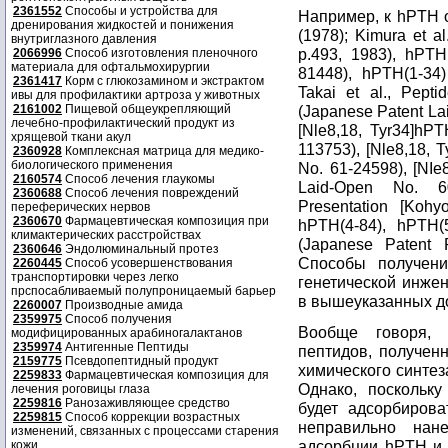
2361552
Способы и устройства для
Например, к hPTH о
дренирования жидкостей и понижения
(1978); Kimura et a
внутриглазного давления
p.493, 1983), hPTH
2066996
Способ изготовления пленочного
материала для офтальмохирургии
81448), hPTH(1-34)
2361417
Корм с глюкозамином и экстрактом
Takai et al., Pept
ивы для профилактики артроза у животных
2161002
Пищевой общеукрепляющий
(Japanese Patent La
лечебно-профилактический продукт из
[Nle8,18, Tyr34]hPT
хрящевой ткани акул
113753), [Nle8,18, 
2360928
Комплексная матрица для медико-
биологического применения
No. 61-24598), [NIe
2160574
Способ лечения глаукомы
Laid-Open No. 60
2360688
Способ лечения повреждений
Presentation [Kohy
переферических нервов
2360670
Фармацевтическая композиция при
hPTH(4-84), hPTH(5
климактерических расстройствах
(Japanese Patent 
2360646
Эндолюминальный протез
Способы получен
2260445
Способ усовершенствования
транспортировки через легко
генетической инжен
прспосабливаемый полупроницаемый барьер
в вышеуказанных до
2260007
Производные амида
2359975
Способ получения
Вообще говоря, 
модифицированных арабиногалактанов
2359974
Антигенные Пептиды
пептидов, получен
2159775
Псевдопептидный продукт
химического синтез
2259833
Фармацевтическая композиция для
Однако, поскольк
лечения роговицы глаза
2259816
Ранозаживляющее средство
будет адсорбирова
2259815
Способ коррекции возрастных
неправильно нан
изменений, связанных с процессами старения
адсорбции hPTH и 
кожи