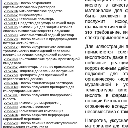
2359706
Способ сохранения
кислоту в качест
офтальмологических растворов
материалом для ф
2359704
Антисептическое средство
2359662
Микрокапсулы
быть заключен в
2159253
Катионные полимеры
послужит исхо
2159111
Средство для ухода за кожей лица
фармацевтической 
2159105
Композиция для защиты кожи от
опасных химических веществ Получение
это требование, к
2158593
Биосовместимый водный раствор
спектр применяемых
2358728
Способ лечения и предупреждения
потери костной ткани
Для иллюстрации п
2258517
Способ хирургического лечения
травмотических повреждений селезенки
применяется сол
пленкой на основе гиалуроновой кислоты
кислотность даже п
2357968
Кристалические формы производной
побочные реакци
имидазола
2357957
Ингибиторы P38 и их применение
коррозионным дейс
2157647
Пищевая добавка и ее получение
подходит для эт
2357758
Препараты для чрескожной и
органическую кисл
чересслизистой добавки
2063244
Способ стабилизации растворов
муравьиной и ук
2063140
Способ получения препарата для
температуры кипе
консервирования мяса
кислоты в фармац
2157381
Способ получения гиалуроновой
кислоты
позиции безопасно
2257198
Композиции микроцастиц
ограничено вследс
2356909
Белковый комплекс
несовместима с так
2356570
Косметическая композиция
2256434
Способ закрытия перфорации
барабанной перепонки
Напротив, уксусна
2356520
Способ лечения постконтузионного
материалом для фа
повреждения сечатки глаза