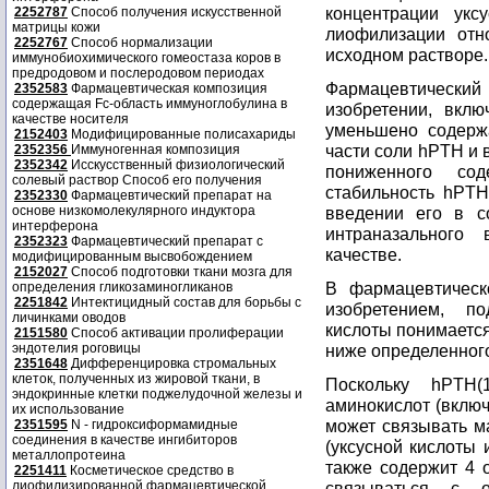
концентрации укс
2252787
Способ получения искусственной
матрицы кожи
лиофилизации отн
2252767
Способ нормализации
исходном растворе.
иммунобиохимического гомеостаза коров в
предродовом и послеродовом периодах
Фармацевтически
2352583
Фармацевтическая композиция
содержащая Fc-область иммуноглобулина в
изобретении, вкл
качестве носителя
уменьшено содерж
2152403
Модифицированные полисахариды
части соли hPTH и 
2352356
Иммуногенная композиция
2352342
Исскусственный физиологический
пониженного сод
солевый раствор Способ его получения
стабильность hPT
2352330
Фармацевтический препарат на
основе низкомолекулярного индуктора
введении его в с
интерферона
интраназального
2352323
Фармацевтический препарат с
качестве.
модифицированным высвобождением
2152027
Способ подготовки ткани мозга для
В фармацевтическ
определения гликозаминогликанов
2251842
Интектицидный состав для борьбы с
изобретением, п
личинками оводов
кислоты понимаетс
2151580
Способ активации пролиферации
эндотелия роговицы
ниже определенного
2351648
Дифференцировка стромальных
клеток, полученных из жировой ткани, в
Поскольку hPTH(
эндокринные клетки поджелудочной железы и
аминокислот (включ
их использование
может связывать м
2351595
N - гидроксиформамидные
соединения в качестве ингибиторов
(уксусной кислоты 
металлопротеина
также содержит 4 о
2251411
Косметическое средство в
лиофилизированной фармацевтической
связываться с 