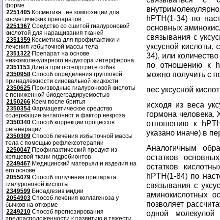
форме
внутримолекуляр
2251405
Косметика...ее композиции для
hPTH(1-34) по нас
косметических препаратов
2251367
Средство со сшитой гиалуроновой
основных аминокисл
кислотой для наращивания тканей
связывания с уксус
2351359
Косметика для профилактики и
уксусной кислоты,
лечения избыточной массы тела
2351322
Препарат на основе
34), или количеств
низкомолекулярного индуктора интерферона
по отношению к h
2351153
Диета при остеортрите собак
можно получить с п
2350958
Способ определения групповой
принадлежности синовальной жидкости
2350625
Производные гиалуроновой кислоты
вес уксусной кисло
с пониженной биодеградируемостью
2150266
Крем после бритья
исходя из веса ук
2350354
Фармацевтическое средство
гормона человека. 
содержащие антагонист и фактор некроза
2350340
Способ коррекции процессов
отношению к hPTH(
регенерации
указано иначе) в п
2350309
Способ лечения избыточной массы
тела с помощью рефлексотерапии
Аналогичным обра
2250047
Профилактический продукт из
остатков основны
хрящевой ткани гидробионтов
2249467
Медицинский матерьял и изделия на
остатков кислотны
его основе
hPTH(1-84) по нас
2055079
Способ получения препарата
гиалуроновой кислоты
связывания с уксу
2349599
Биоадгезив мидии
аминокислотных ос
2054903
Способ лечения коллагеноза у
позволяет рассчита
бычков на откорме
2249210
Способ прогнозирования
одной молекулой 
предрасположенности к развитию и тяжести