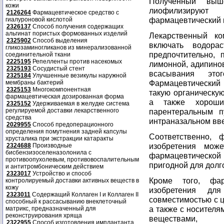
Полученный выш
кожи
лиофилизируют
2126264
Фармацевтическое средство с
фармацевтический 
гиалуроновой кислотой
2326137
Способ получения содержащих
альгинат пористых формованных изделий
Лекарственный ко
2325902
Способ выделения
включать водора
гликозаминогликанов из минерализованной
предпочтительно,
соединительной ткани
2225195
Репелленты против насекомых
лимонной, адипинов
2325193
Сосудистый стент
всасывания это
2325184
Улучшенные везикулы наружной
Фармацевтический
мембраны бактерий
2325153
Многокомпонентная
такую органическую
фармацевтическая дозированная форма
а также хорош
2325152
Удерживаемая в желудке система
регулируемой доставки лекарственного
парентеральным п
средства
интраназальном вв
2029955
Способ предоперационного
определения помутнения задней капсулы
Соответственно, 
хрусталика при экстракции катаракты
изобретения мож
2324688
Производные
бисбензизоселеназолонила с
фармацевтической 
противоопухолевым, противовоспалительным
пригодной для дол
и антитромбоническим действием
2323017
Устройство и способ
Кроме того, фар
контролируемый доставки активных веществ в
кожу
изобретения для
2323011
Содержащий Коллаген I и Коллаген II
совместимостью с 
способный к рассасыванию внеклеточный
а также с носител
матрикс, предназначенный для
реконструирования хряща
веществами, к
2322955
Способ изготовления имплантанта