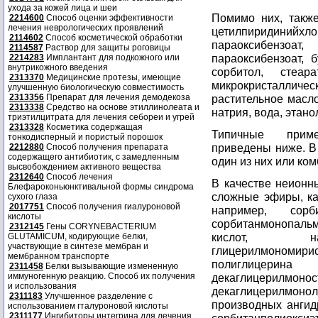
ухода за кожей лица и шеи
Помимо них, также
2214600
Способ оценки эффективности
лечения неврологических проявлений
цетилпиридинийхло
2114602
Способ косметической обработки
параоксибензоа
2114587
Раствор для защиты роговицы
параоксибензоат, б
2214283
Имплантант для подкожного или
внутрикожного введения
сорбитол, стеар
2313370
Медицинские протезы, имеющие
микрокристалличес
улучшенную биологическую совместимость
2313356
Препарат для лечения демодекоза
растительное масл
2313338
Средство на основе этиллинолеата и
натрия, вода, этано
триэтилцитрата для лечения себореи и угрей
2313328
Косметика содержащая
Типичные приме
тонкодисперный и пористый порошок
приведены ниже. В
2212880
Способ получения препарата
содержащего антибиотик, с замедленным
один из них или ком
высвобождением активного вещества
2312640
Способ лечения
В качестве неионны
Блефароконьюнктивальной формы синдрома
сложные эфиры, ка
сухого глаза
2017751
Способ получения гиалуроновой
например, сорби
кислоты
сорбитанмонопаль
2312145
Гены CORYNEBACTERIUM
кислот, напр
GLUTAMICUM, кодирующие белки,
участвующие в синтезе мембран и
глицерилмономири
мембранном транспорте
полиглицерин
2311458
Белки вызывающие измененную
иммуногенную реакцию. Способ их получения
декаглицерилмо
и использования
декаглицерилмоно
2311183
Улучшенное разделение с
производных ангидр
использованием гталуроновой кислоты
2311177
Ингибиторы интегрина для лечения