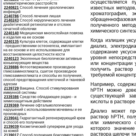
осуществляется п
климактерических расстройств
известных методов,
2240821
Способ лечения урологических
инфекций
хроматография, э
2140786
Способ лечения лишая
обращеннофазова
2140243
Способ хирургического лечения
полученного мето
диабетической ретинопатии и отслоек
сечатной оболочки
химического синтез
2240140
Медицинская многослойная повязка
и изделия на ее основе
Когда излишек укс
2240135
Культура клеток, содержащая клетки
диализ, электроди
- предшественники остеонегеза, имплантант
на ее основе и его использование для
содержание уксусн
восстановления целостности кости
уровня непосредст
2240123
Экзогенные биологически активные
или концентрации 
коньюгирующие вещества
2139886
Фотоотвержаемое производное
получить раствор
гликозаминогликата, сшитое производное
требуемой концент
гликозаминогликата и способы их получения,
способ предотвращения клеточной и тканевой
Например, содержа
адгезии
2139729
Вакцина. Способ стимулирования
hPTH можно дове
иммунной системы
существующей за
2339386
Средство обладающее радио - и
кислоты в растворе
химиозащитным действием
2339369
Лечение офтальмологических
нарушений с использованием мочевины и ее
Диализ может пр
производных
раствор hPTH, пол
2139041
Гидратантный регенерирующий крем
или химического 
и способ его получения
2139039
Косметический суперкрем для ухода
которого значен
за кожей
раствора щелочи ти
2139017
Способ получения боисовместимого