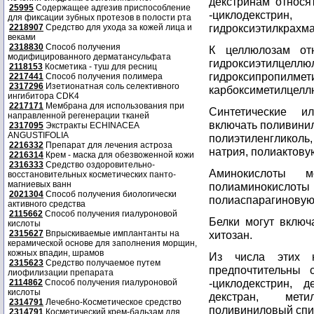
декстринам относ
25995
Содержащее адгезив приспособление
-циклодекстрин
для фиксации зубных протезов в полости рта
гидроксиэтилкрахма
2218907
Средство для ухода за кожей лица и
веками
2318830
Способ получения
К целлюлозам отн
модифицированного дерматансульфата
гидроксиэтилце
2118153
Косметика - туш для ресниц
гидроксипропи
2217441
Способ получения полимера
2317296
Изетионатная соль селективного
карбоксиметилцелл
ингибитора CDK4
2217171
Мембрана для использования при
Синтетические и
направленной регенерации тканей
включать поливини
2317095
Экстракты ECHINACEA
ANGUSTIFOLIA
полиэтиленгликоль
2216332
Препарат для лечения астроза
натрия, полиактовую 
2216314
Крем - маска для обезвоженной кожи
2316333
Средство оздоровительно-
Аминокислоты м
восстановительных косметических панто-
магниевых ванн
полиаминокисл
2021304
Способ получения биологически
полиаспарагиновую 
активного средства
2115662
Способ получения гиалуроновой
Белки могут включа
кислоты
2315627
Впрыскиваемые имплантанты на
хитозан.
керамической основе для заполнения морщин,
кожных впадин, шрамов
Из числа этих н
2315623
Средство получаемое путем
предпочтительны 
лиофилизации препарата
-циклодекстрин, д
2114862
Способ получения гиалуроновой
кислоты
декстран, метил
2314791
Лечебно-Косметическое средство
поливиниловый спир
2314791
Косметический крем-бальзам для