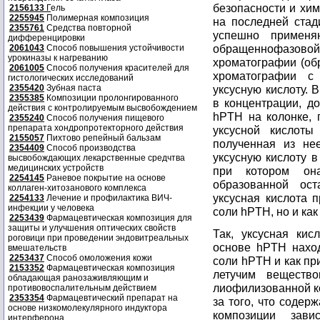
безопасности и хим
2156133
Г
ель
2255945
Полимерная композиция
на последней стад
2355761
Средства повторной
успешно применя
дифференцировки
обращеннофазов
2061043
Способ повышения устойчивости
урокиназы к нагреванию
хроматографии (о
2061005
Способ получения красителей для
хроматографии с
гистологических исследований
2355420
Зубная паста
уксусную кислоту. 
2355385
Композиции пролонгированного
в концентрации, д
действия с контролируемым высвобождением
hPTH на колонке,
2355240
Способ получения пищевого
препарата хондропротекторного действия
уксусной кислоты
2155057
Пихтово репейный бальзам
полученная из не
2354409
Способ производства
уксусную кислоту 
высвобождающих лекарственные средчтва
медицинских устройств
при котором он
2254145
Раневое покрытие на основе
образованной ост
коллаген-хитозанового комплекса
уксусная кислота п
2254133
Лечение и профилактика ВИЧ-
инфекции у человека
соли hPTH, но и как
2253439
Фармацевтическая композиция для
защиты и улучшения оптических свойств
Так, уксусная ки
роговици при проведении эндовитреальных
основе hPTH наход
вмешательств
2253437
Способ омоложения кожи
соли hPTH и как пр
2153352
Фармацевтическая композиция
летучим веществ
обладающая ранозаживляющим и
лиофилизованной ко
противовоспалительным действием
2353354
Фармацевтический препарат на
за того, что содер
основе низкомолекулярного индуктора
композиции зав
интерферона