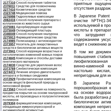
2177310
Способ получения таблеток
приятные ощущен
2376011
Средство для позвоночника
отсутствия раздраж
2277410
Косметическое средство
2323748
Медицинская повязка
В Japanese Patent
2276998
Гидрогелевые композиции
2082416
Способ получения препарата с
очистке hPTH(1-3
коллагенном из животного сырья
используемой в про
2375081
Адсорбирующее изделие
кислоты в препарат
2375049
Охлаждающий пластырь
2346049
Способ получения гиалурона
что затрудняет
2275913
Фармацевтические средства
содержанием уксус
2174985
Полисахарид с антиоксидантом
ведет к снижению а
2373957
Носитель для лекарственных
средств и биологически активных веществ
2373941
Способ коррекции возрастных и
В том же докумен
патологических изменений кожных покров
повышения стабиль
2174845
Композиции и способы доставки
лиофилизованная
генетического материала
2174830
Средство для укрепления волос
винно-каменной к
2373769
Синбиотическая композиция
настолько кисла
2274472
Лечение апорно-двигательного
непригодным для и
аппарата и болевых синдромов
2372929
Профилактическая композиция на
основе веществ фенольной природы в
В Japanese Pat
липосомной форме
порошкообразная к
2173563
Способ нанесения на поверхность
на основе водорас
предметов покрытия на основе гиалуроновой
кислоты, её производных и полусинтетических
была разработана д
полимеров
биологически актив
2079304
фармацевтическая композиция,
композиция неприг
обладающая иммуносупрессорной и
антимикробной активностью