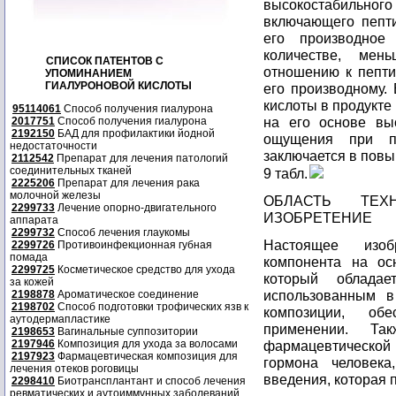
высокостабильн
включающего пепти
его производное
количестве, мен
СПИСОК ПАТЕНТОВ С
отношению к пепти
УПОМИНАНИЕМ
ГИАЛУРОНОВОЙ КИСЛОТЫ
его производному. 
кислоты в продукт
95114061
Способ получения гиалурона
на его основе вы
2017751
Способ получения гиалурона
2192150
БАД для профилактики йодной
ощущения при пр
недостаточности
заключается в повыш
2112542
Препарат для лечения патологий
соединительных тканей
9 табл.
2225206
Препарат для лечения рака
молочной железы
ОБЛАСТЬ ТЕХ
2299733
Лечение опорно-двигательного
ИЗОБРЕТЕНИЕ
аппарата
2299732
Способ лечения глаукомы
Настоящее изоб
2299726
Противоинфекционная губная
помада
компонента на ос
2299725
Косметическое средство для ухода
который обладае
за кожей
использованным в
2198878
Ароматическое соединение
2198702
Способ подготовки трофических язв к
композиции, об
аутодермапластике
применении. Та
2198653
Вагинальные суппозитории
2197946
Композиция для ухода за волосами
фармацевтической
2197923
Фармацевтическая композиция для
гормона человека
лечения отеков роговицы
введения, которая 
2298410
Биотрансплантант и способ лечения
ревматических и аутоиммунных заболеваний