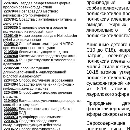
производные 
2207845
Твердая лекарственная форма
пролонгированного действия
сорбитполиоксиэ
2207844
Препарат для местного
полиоксиэтил
неинвазивного применения
полиоксиэтиленла
2207841
Средства с антиферментативным
действием
амидов жирных 
2306335
Стволовые клетки и решетки
липофильног
полученные из жировой ткани
полиоксиэтиленсте
2306140
Новые рецепторы для Helicobacter
pylori и их применение
2205612
Способ эндотелизации IN VITRO
Анионные детерген
протезов кровеносных сосудов
С10 до C18), напр
2105540
Депигментирующее средство
натрия, олеилсу
2304960
Косметическое средство для кожи
2304616
Гены участвующие в гомеостазе и
полиоксиэтиленалк
адаптации
молей этиленоксид
2204550
Способ получения
10-18 атомов угле
длинноцепочечной N-Ацилированной
кислотой Аминокислот
полиоксиэтиленлау
2204415
Способ получения изображения
сульфоянтарной кис
2204394
Средство для лечения грибковых
из 8-18 атомов
инфекций, желудочных язв
2204366
Способ хирургического лечения
лаурилового эфира
глаукомы
2104034
Вагинальное увлажняющие средство,
Природные дет
способ его получения
фосфоглицеролипид
2303991
Биологически активная добавка
2303990
БАД
эфиры сахарозы и ж
2303973
Адсорбирующее изделие
2203676
Средство обладающее
Серосодержащи
иммунокорригирующим действием
ацетилцистеина, N
2203672
Способ предупреждения