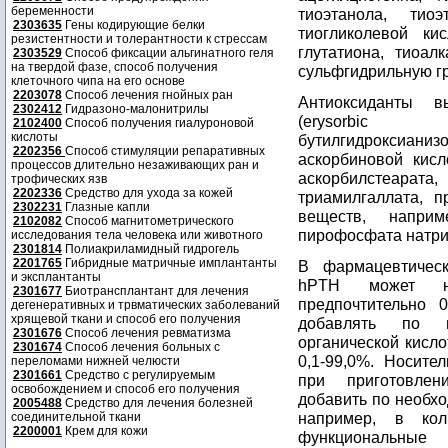
беременности
тиоэтанола, тиоэ
2303635
Гены кодирующие белки
тиогликолевой ки
резистентности и толерантности к стрессам
глутатиона, тиоа
2303529
Способ фиксации альгинатного геля
на твердой фазе, способ получения
сульфгидрильную гр
клеточного чипа на его основе
2203078
Способ лечения гнойных ран
Антиоксиданты в
2302412
Гидразоно-малонитрилы
(erysorbic a
2102400
Способ получения гиалуроновой
кислоты
бутилгидроксианиз
2202356
Способ стимуляции репаративных
аскорбиновой кисл
процессов длительно незаживающих ран и
аскорбилстеарата
трофических язв
2202336
Средство для ухода за кожей
триамилгаллата, п
2302231
Глазные капли
веществ, наприм
2102082
Способ магнитометрического
пирофосфата натрия
исследования тела человека или животного
2301814
Полиакриламидный гидрогель
2201765
Гибридные матричные имплантанты
В фармацевтическ
и эксплантанты
hPTH может на
2301677
Биотрансплантант для лечения
предпочтительно 
дегенеративных и трвматических заболеваний
хрящевой ткани и способ его получения
добавлять по н
2301676
Способ лечения ревматизма
органической кисло
2301674
Способ лечения больных с
0,1-99,0%. Носите
переломами нижней челюсти
2301661
Средство с регулируемым
при приготовлен
освобождением и способ его получения
добавить по необхо
2005488
Средство для лечения болезней
например, в кол
соединительной ткани
2200001
Крем для кожи
функциональны