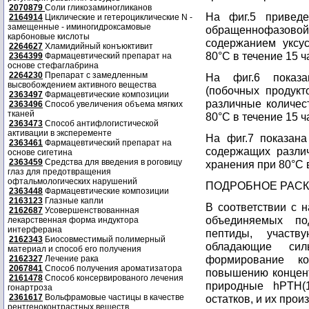
2070879
Соли гликозаминогликанов
На фиг.5 приведе
2164914
Циклические и гетероциклические N -
замещенные - иминогидроксамовые
обращеннофазов
карбоновые кислоты
содержанием уксу
2264627
Хламидийный конъюктивит
80°С в течение 15 ч
2364399
Фармацевтический препарат на
основе стефаглабрина
2264230
Препарат с замедленным
На фиг.6 показа
высвобождением активного вещества
(побочных продукт
2363497
Фармацевтические композиции
различные количес
2363496
Способ увеличения объема мягких
тканей
80°С в течение 15 ч
2363473
Способ антифлогистической
активации в эксперементе
На фиг.7 показана
2363461
Фармацевтический препарат на
содержащих различ
основе сигетина
2363459
Средства для введения в роговицу
хранения при 80°С в
глаз для предотвращения
офтальмологических нарушений
ПОДРОБНОЕ РАС
2363448
Фармацевтические композиции
2163123
Глазные капли
В соответствии с 
2162687
Усовершенствованнная
объединяемых п
лекарственная форма индуктора
интерферана
пептиды, участв
2162343
Биосовместимый полимерный
обладающие сил
материал и способ его получения
формирование к
2162327
Лечение рака
2067841
Способ получения ароматизатора
повышению концент
2161478
Способ консервированого лечения
природные hPTH(1
гонартроза
2361617
Вольфрамовые частицы в качестве
остатков, и их прои
рентгеноконтрастных веществ