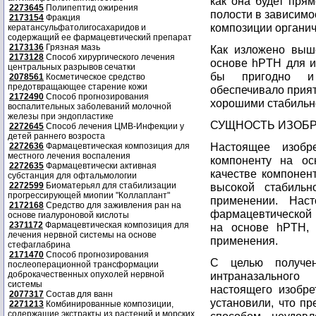
как она будет пря
2273645
Полипептид ожирения
полости в зависимо
2173154
Фракция
композиции органич
кератансульфатолигосахаридов и
содержащий ее фармацевтический препарат
2173136
Грязная мазь
Как изложено выш
2173128
Способ хирургического лечения
основе hPTH для и
центральных разрывов сечатки
бы пригодно и 
2078561
Косметическое средство
предотвращающее старение кожи
обеспечивало прия
2172490
Способ прогнозирования
хорошими стабильн
воспалительных заболеваний молочной
железы при эндопластике
СУЩНОСТЬ ИЗОБ
2272645
Способ лечения ЦМВ-Инфекции у
детей раннего возроста
Настоящее изобр
2272636
Фармацевтическая композиция для
местного лечения воспаления
компоненту на о
2272635
Фармацевтически активная
качестве компонен
субстанция для офтальмологии
2272599
Биоматерьял для стабилизации
высокой стабиль
прогрессирующей миопии "Коллаплант"
применении. Нас
2172168
Средство для заживления ран на
фармацевтической 
основе гиалуроновой кислоты
2371172
Фармацевтическая композиция для
на основе hPTH, 
лечения нервной системы на основе
применения.
стефаглабрина
2171470
Способ прогнозирования
С целью получен
послеоперационной трансформации
доброкачественных опухолей нервной
интраназальног
системы
настоящего изобр
2077317
Состав для ванн
установили, что п
2271213
Комбинированные композиции,
содержащие экстракты из растений и морских