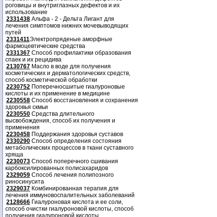
роговицы и внутриглазных дефектов и их
использование
2331438
Альфа - 2 - Дельта Лигант для
лечения симптомов нижних мочевыводящих
путей
2331411
Электропряденые аморфные
фармоцевтические средства
2331367
Способ профилактики образования
спаек и их рецидива
2130767
Масло в воде для получения
косметических и дерматологических средств,
способ косметической обработки
2230752
Поперечносшитые гиалуроновые
кислоты и их применение в медицине
2230558
Способ восстановления и сохранения
здоровья скмьи
2230550
Средства длительного
высвобождения, способ их получения и
применения
2230458
Поддержания здоровья суставов
2330290
Способ определения состояния
метаболических процессов в ткани суставного
хряща
2230073
Способ поперечного сшивания
карбоксилированных полисахаридов
2329059
Способ лечения полипозного
риносинусита
2329037
Комбинированная терапия для
лечения иммуновоспалительных заболеваний
2128666
Гиалуроновая кислота и ее соли,
способ очистки гиалуроновой кислоты, способ
получения гиалуроновой кислоты.