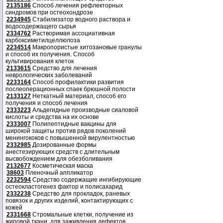
2135186
Способ лечения рефлекторных
синдромов при остеохондрозе
2234945
Стабилизатор водного раствора и
водосодержащего сырья
2334762
Растворимая ассоциативная
карбоксиметилцеллюлоза
2234514
Макропористые хитозановые гранулы
и способ их получения. Способ
культивирования клеток
2133615
Средство для лечения
неврологических заболеваний
2233164
Способ профилактики развития
послеоперационных спаек брюшной полости
2133127
Неткатный материал, способ его
получения и способ лечения
2333223
Альдегидные производные сиаловой
кислоты и средства на их основе
2333007
Полипептидные вакцины для
широкой защиты против рядов поколений
менингококов с повышенной вирулентностью
2332985
Дозированные формы
анестезирующих средств с длительным
высвобождением для обезболивания
2132677
Косметическая маска
38603
Пленочный аппликатор
2232594
Средство содержащие ингибирующие
остеокластогенез фактор и полисахарид
2332238
Средство для прокладок, раневых
повязок и других изделий, контактирующих с
кожей
2331668
Стромальные клетки, получение из
жировой ткани, для заживления дефектов