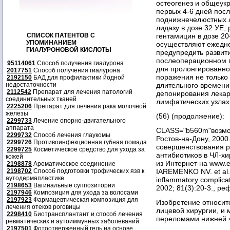
остеогенез и общеук
первых 4-6 дней посл
поднижнечелюстных л
лидазу в дозе 32 УЕ,
СПИСОК ПАТЕНТОВ С
гентамицин в дозе 20
УПОМИНАНИЕМ
осуществляют ежедне
ГИАЛУРОНОВОЙ КИСЛОТЫ
предупредить развит
послеоперационном п
95114061
Способ получения гиалурона
для пролонгированно
2017751
Способ получения гиалурона
поражения не только 
2192150
БАД для профилактики йодной
недостаточности
длительного времени
2112542
Препарат для лечения патологий
депонирования лека
соединительных тканей
лимфатических узлах
2225206
Препарат для лечения рака молочной
железы
(56) (продолжение):
2299733
Лечение опорно-двигательного
аппарата
CLASS="b560m"возмож
2299732
Способ лечения глаукомы
Ростов-на-Дону, 2000
2299726
Противоинфекционная губная помада
совершенствования р
2299725
Косметическое средство для ухода за
антибиотиков в ЧЛ-хи
кожей
из Интернет на www.ed
2198878
Ароматическое соединение
2198702
Способ подготовки трофических язв к
IAREMENKO NV. et al., 
аутодермапластике
inflammatory complicat
2198653
Вагинальные суппозитории
2002; 81(3):20-3., ре
2197946
Композиция для ухода за волосами
2197923
Фармацевтическая композиция для
Изобретение относитс
лечения отеков роговицы
лицевой хирургии, и 
2298410
Биотрансплантант и способ лечения
переломами нижней 
ревматических и аутоиммунных заболеваний
2197501
Фотоотверженный гель на основе