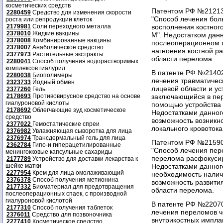
косметических средств
Патентом РФ №212130
2280459
Средство для изменения скорости
"Способ лечения бол
роста или репродукции клеток
2179981
Соли переходного металла
восполнения костног
2378010
Жидкие вакцины
М". Недостатком данн
2378008
Комбинированные вакцины
послеоперационном п
2378007
Анаболическое средство
нагноения костной ра
2377973
Растительные экстракты
области перелома.
2280041
Способ получения водорастворимых
комплексов гиалурил
В патенте РФ №214021
2280038
Биополимеры
лечения травматичес
2323733
Йодный обмен
лицевой области и ус
2377260
Гель
2178693
Противовирусное средство на основе
заключающийся в пер
гиалуроновой кислоты
помощью устройства 
2178692
Облегчающие зуд косметическое
Недостатками данног
средство
возможность возникн
2377022
Гемостатические спреи
локального кровотока
2376982
Увлажняющая сыворотка для лица
2376974
Трансдермальный гель для лица
Патентом РФ №215908
2362784
Гипо-и гиперацетилированные
"Способ лечения пер
менингокковые капсульные сахариды
перелома расфокусир
2177789
Устройство для доставки лекарства к
шейке матки
Недостатками данног
2277954
Крем для лица омолаживающий
необходимость налич
2376378
Способ получения метионина
возможность развития
2177332
Биоматериал для предотвращения
области перелома.
послеоперационных спаек, с производной
гиалуроновой кислотой
В патенте РФ №220707
2177310
Способ получения таблеток
лечения переломов 
2376011
Средство для позвоночника
внутрикостных импла
2277410
Косметическое средство