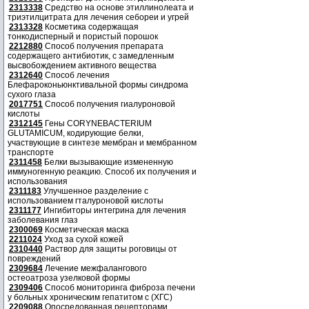
2313338
Средство на основе этиллинолеата и
триэтилцитрата для лечения себореи и угрей
2313328
Косметика содержащая
тонкодисперный и пористый порошок
2212880
Способ получения препарата
содержащего антибиотик, с замедленным
высвобождением активного вещества
2312640
Способ лечения
Блефароконьюнктивальной формы синдрома
сухого глаза
2017751
Способ получения гиалуроновой
кислоты
2312145
Гены CORYNEBACTERIUM
GLUTAMICUM, кодирующие белки,
участвующие в синтезе мембран и мембранном
транспорте
2311458
Белки вызывающие измененную
иммуногенную реакцию. Способ их получения и
использования
2311183
Улучшенное разделение с
использованием гталуроновой кислоты
2311177
Ингибиторы интегрина для лечения
заболевания глаз
2300069
Косметическая маска
2211024
Уход за сухой кожей
2310440
Раствор для защиты роговицы от
повреждений
2309684
Лечение межфалангового
остеоатроза узелковой формы
2309406
Способ мониторинга фиброза печени
у больных хроническим гепатитом с (ХГС)
2209088
Опосредованная рецепторами