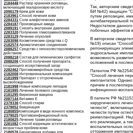
2184448
Раствор хранения роговицы,
Так, авторским свиде
включающий гиалуроновую кислоту
БИ №42) защищен "Сп
2090179
Крем для кожи
2183961
Способ лечения кожи
путем репозиции, им
2284331
Соли алифотических аминов
антибактериальной т
2284187
Производные амида
Недостатком данного
2089191
Снизить внутрение давление
побочных эффектов в 
2283320
Получение гликозаминогликанов
2283129
Лечение опухолей
В авторском свидетел
2283098
Косметические средства с Q
№19) описан "Спосо
2182574
Ароматические соединения
репонирующих элемен
2088257
Средство с гипохолестеролемическим
эндоосальные имплан
действием
2088218
Состав для гигиенических салфеток
возможность развити
2088206
Способ получения препарата,
осложнений в после
создающего исскуственный загар
2282462
Противомикробные средства
Патентом РФ №225407
2182008
Интровагинальная компазиция
"Способ лечения пер
2181999
Препарат с отсроченным
имплантатов. Однако
высвобождением
причем в послеопера
2181998
Новые композиции липидов
инфекционно-воспал
2181995
Лечение болевого синдрома
2181295
Вирионная вакцина
В патенте РФ №211537
2087144
Витамин Е
хирургического лече
2379336
Способ стирки
2379052
Вакцинация
челюсти", включающи
2180855
Композиция в виде ионного комплекса
челюсти путем остео
2379025
Противоинфекционный гель
реимплантацией. Нед
2180825
Лечение травм роговицы
его реализации, а та
2281082
Способ коррекции эстетических и
воспалительных осло
возрастных проблем кожи
отторжения импланта
2180576
Биоактивная добавка для