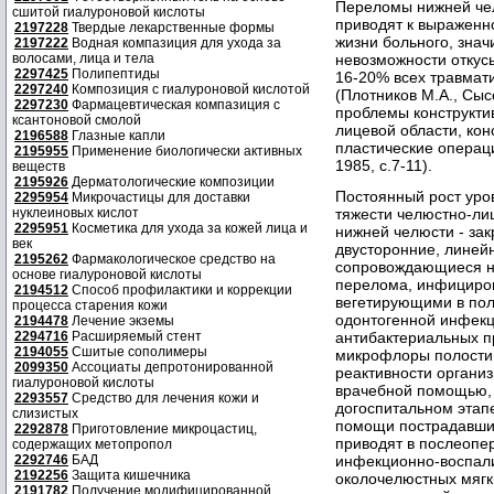
Переломы нижней чел
сшитой гиалуроновой кислоты
приводят к выраженн
2197228
Твердые лекарственные формы
жизни больного, зна
2197222
Водная компазиция для ухода за
волосами, лица и тела
невозможности откусы
2297425
Полипептиды
16-20% всех травмат
2297240
Композиция с гиалуроновой кислотой
(Плотников М.А., Сыс
2297230
Фармацевтическая компазиция с
проблемы конструкти
ксантоновой смолой
лицевой области, кон
2196588
Глазные капли
пластические операци
2195955
Применение биологически активных
1985, с.7-11).
веществ
2195926
Дерматологические композиции
Постоянный рост уро
2295954
Микрочастицы для доставки
нуклеиновых кислот
тяжести челюстно-лиц
2295951
Косметика для ухода за кожей лица и
нижней челюсти - зак
век
двусторонние, линейн
2195262
Фармакологическое средство на
сопровождающиеся на
основе гиалуроновой кислоты
перелома, инфициро
2194512
Способ профилактики и коррекции
вегетирующими в пол
процесса старения кожи
одонтогенной инфек
2194478
Лечение экземы
2294716
Расширяемый стент
антибактериальных пр
2194055
Сшитые сополимеры
микрофлоры полости
2099350
Ассоциаты депротонированной
реактивности органи
гиалуроновой кислоты
врачебной помощью,
2293557
Средство для лечения кожи и
догоспитальном этапе
слизистых
помощи пострадавшим
2292878
Приготовление микроцастиц,
приводят в послеопе
содержащих метопропол
2292746
БАД
инфекционно-воспали
2192256
Защита кишечника
околочелюстных мягки
2191782
Получение модифицированной