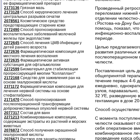
ее фармацевтический препарат
2173136
Грязная мазь
Проведенный ретросп
2173128
Способ хирургического лечения
переломами нижней ч
центральных разрывов сечатки
отделении челюстно-
2078561
Косметическое средство
г.Ростова-на-Дону б
предотвращающее старение кожи
помощь, показал, чт
2172490
Способ прогнозирования
инфекционно-воспал
воспалительных заболеваний молочной
периоде.
железы при эндопластике
2272645
Способ лечения ЦМВ-Инфекции у
Целью предлагаемого
детей раннего возроста
2272636
Фармацевтическая композиция для
развития различных 
местного лечения воспаления
послеоперационном 
2272635
Фармацевтически активная
челюсти.
субстанция для офтальмологии
2272599
Биоматерьял для стабилизации
Поставленная цель до
прогрессирующей миопии "Коллаплант"
общепринятой терапи
2172168
Средство для заживления ран на
течение первых 4-6 
основе гиалуроновой кислоты
ежедневно, однократ
2371172
Фармацевтическая композиция для
узлов, паравазально,
лечения нервной системы на основе
стефаглабрина
32 УЕ, разведенную в
2171470
Способ прогнозирования
гентамицин в дозе 20
послеоперационной трансформации
доброкачественных опухолей нервной системы
Способ осуществляю
2077317
Состав для ванн
2271213
Комбинированные композиции,
С момента поступлен
содержащие экстракты из растений и морских
челюсти оказывают с
животных
себя оперативное вм
2076872
Способ получения окрашенной
комбинированное леч
гиалуроновой кислоты
проведение курса об
2076671
Раствор для защиты роговицы