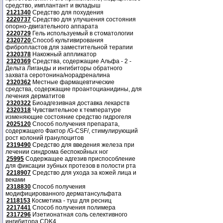
средство, имплантант и вкладыш
2121340
Средство для похудения
2220737
Средство для улучшения состояния
опорно-двигательного аппарата
2220729
Гель используемый в стоматологии
2320720
Способ культивирования
фибропластов для заместительной терапии
2320378
Накожный аппликатор
2320369
Средства, содержащие Альфа - 2 -
Дельта Лиганды и ингибиторы обратного
захвата серотонина/норадреналина
2320362
Местные фармацевтические
средства, содержащие проантоцианидины, для
лечения дерматитов
2320322
Биоадгезивная доставка лекарств
2320318
Чувствительное к температуре
изменяющие состояние средство гидрогеля
2025120
Способ получения препарата,
содержащего Фактор /G-CSF/, стимулирующий
рост колоний гранулоцитов
2319490
Средство для введения железа при
лечении синдрома беспокойных ног
25995
Содержащее адгезив приспособление
для фиксации зубных протезов в полости рта
2218907
Средство для ухода за кожей лица и
веками
2318830
Способ получения
модифицированного дерматансульфата
2118153
Косметика - туш для ресниц
2217441
Способ получения полимера
2317296
Изетионатная соль селективного
ингибитора CDK4