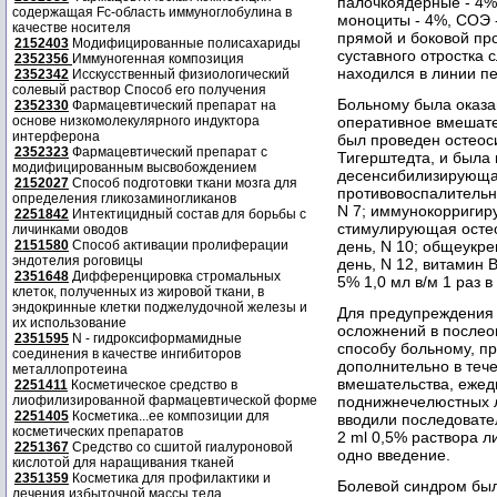
палочкоядерные - 4%
содержащая Fc-область иммуноглобулина в
моноциты - 4%, СОЭ 
качестве носителя
прямой и боковой пр
2152403
Модифицированные полисахариды
суставного отростка 
2352356
Иммуногенная композиция
находился в линии п
2352342
Исскусственный физиологический
солевый раствор Способ его получения
Больному была оказа
2352330
Фармацевтический препарат на
основе низкомолекулярного индуктора
оперативное вмешател
интерферона
был проведен остео
2352323
Фармацевтический препарат с
Тигерштедта, и была
модифицированным высвобождением
десенсибилизирующая 
2152027
Способ подготовки ткани мозга для
противовоспалительна
определения гликозаминогликанов
N 7; иммунокорригиру
2251842
Интектицидный состав для борьбы с
стимулирующая остеог
личинками оводов
2151580
Способ активации пролиферации
день, N 10; общеукре
эндотелия роговицы
день, N 12, витамин B
2351648
Дифференцировка стромальных
5% 1,0 мл в/м 1 раз в
клеток, полученных из жировой ткани, в
эндокринные клетки поджелудочной железы и
Для предупреждения
их использование
осложнений в после
2351595
N - гидроксиформамидные
способу больному, п
соединения в качестве ингибиторов
дополнительно в теч
металлопротеина
вмешательства, ежедн
2251411
Косметическое средство в
лиофилизированной фармацевтической форме
поднижнечелюстных л
2251405
Косметика...ее композиции для
вводили последовател
косметических препаратов
2 ml 0,5% раствора л
2251367
Средство со сшитой гиалуроновой
одно введение.
кислотой для наращивания тканей
2351359
Косметика для профилактики и
Болевой синдром был 
лечения избыточной массы тела