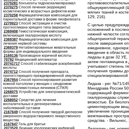
противовоспалитель
2370281
Конъюгаты гидроксиалкилкрахмал
2370275
Способ лечения (коррекции)
общеукрепляющей (Ш
косметических и возрастных дефектов кожи
мягких тканей и косте
2370258
Фармацевтическая композиция для
129, 216).
парентальной доставки в форме лиофилизата
2270023
Способ экстракции и очистки
С целью предупрежд
протеогликана хрящего типа (варианты)
осложнений в послео
2369408
Гемостатическая композиция,
нижней челюсти согл
включающая гиалуроновую кислоту
общепринятой терапи
2369387
Фармацевтическая композиция для
после завершения оп
лечения нервной системы
2369379
Нетаблитированные жевательные
ежедневное, однокра
формы для индивидуального введения
введение в область 
2169136
Производное коричной кислоты
лидазы в дозе 32 УЕ,
70792
Медицинский аппликатор
затем гентамицина в 
20741717
Способ стабилизации аскорбиновой
учитывают степень т
кислоты
получения травмы до
2074712
Способ получения препарата,
специализированной
препятствующего преждевременной эякуляции
2367954
Способ прогнозирования развития
Лидаза - рег. №71/1
кожной патологии у женщин с синдромом
склерополикистозных яичников (СПКЯ)
Минздрава России 50 
2268075
Устройство для электрокинетической
содержащий фермент
доставки
гиалуронидазы служи
2268052
Средство для лечения
вязкостью. Ее биолог
воспалительных и дегенеративных
цементирующим веще
заболеваний суставов
увеличение проницае
2167649
Способ получения твердой дисперсии
межтканевых простра
умеренного водорастворимого лекарственного
вещества
средства. - Вильнюс, 1
2167647
Гель для бритья
2073520
Лечение урологических инфекций
Лидокаин - рег. ном