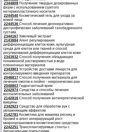
2344809
Получение твердых дозированных
форм с использованием сшитого
нетермопластичного носителя
2244540
Косметический гель для ухода за
кожей лица
2244536
Способ лечения дегенеративно-
дистрофических заболеваний тазобедренного
сустава
2344167
Хмелевый экстракт
2143884
Агент регулирования
дифференциации клеток кожи, культурная
среда для клеток или тканей и способ
регулирования дифференциации клеток кожи
2343932
Способ получения обладающих
пониженной растворимостью в воде
пленночных материалов
2343903
Устройство доставки лекарств для
контролируемого введения препаратов
2048817
Способ получения материала для
лечения ожогов и гнойно - некронических ран
2048803
Гидратантный крем
2242974
Средства и способы лечения
воспалительных заболнваний
2142816
Способ получения антигерпетической
вакцины
2342923
Средство для обработки рук с
увлажняющим эффектом
2142781
Косметика для макияжа ресниц и
бровей и агент ингирирующий рост
микроорганизмов в косметических средствах
2242251
Трансплантируемые стенты с
биоактивными покрытиями