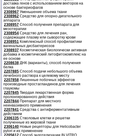
доставка генов с использованием векторов на
основе бактериофагов
2308967
Уменьшение объема ткани
2308962
Средство для опорно-дигательного
аппарата
2308957
Способ получения препарата для
мезотерапии
2308954
Средство для лечения ран,
содержащее плазму или сыворотку крови
2308951
Комплексный способ профилактики
вагинальных дисбактериозов
2308937
Косметическая биологически активная
добавка и косметический литофитокомплекс на
ее основе
2208638
ДНК (варианты), способ получения
белка
2207885
Способ подачи небольшого объема
лечебного раствора к целевому месту
2207858
Лишенные побочных эффектов
производные простагландинов для лечения
глаукомы
2207845
Твердая лекарственная форма
пролонгированного действия
2207844
Препарат для местного
неинвазивного применения
2207841
Средства с антиферментативным
действием
2306335
Стволовые клетки и решетки
полученные из жировой ткани
2306140
Новые рецепторы для Helicobacter
pylori и их применение
2205612
Способ эндотелизации IN VITRO