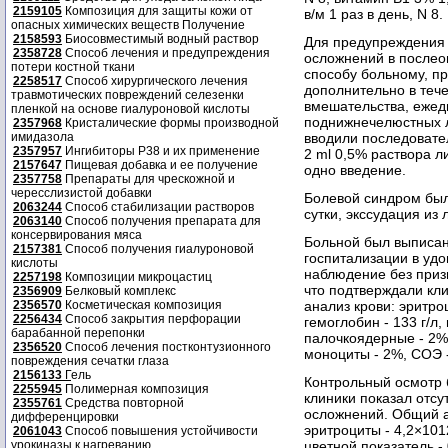
2159105
Композиция для защиты кожи от
в/м 1 раз в день, N 8.
опасных химических веществ Получение
2158593
Биосовместимый водный раствор
Для предупреждения
2358728
Способ лечения и предупреждения
осложнений в после
потери костной ткани
способу больному, п
2258517
Способ хирургического лечения
дополнительно в теч
травмотических повреждений селезенки
вмешательства, ежедн
пленкой на основе гиалуроновой кислоты
поднижнечелюстных л
2357968
Кристалические формы производной
имидазола
вводили последовател
2357957
Ингибиторы P38 и их применение
2 ml 0,5% раствора л
2157647
Пищевая добавка и ее получение
одно введение.
2357758
Препараты для чрескожной и
чересслизистой добавки
Болевой синдром был 
2063244
Способ стабилизации растворов
сутки, экссудация из
2063140
Способ получения препарата для
консервирования мяса
Больной был выписан 
2157381
Способ получения гиалуроновой
госпитализации в уд
кислоты
наблюдение без приз
2257198
Композиции микроцастиц
что подтверждали кл
2356909
Белковый комплекс
2356570
Косметическая композиция
анализ крови: эритроц
2256434
Способ закрытия перфорации
гемоглобин - 133 г/л,
барабанной перепонки
палочкоядерные - 2%
2356520
Способ лечения постконтузионного
моноциты - 2%, СОЭ -
повреждения сечатки глаза
2156133
Г
ель
Контрольный осмотр 
2255945
Полимерная композиция
клиники показал отс
2355761
Средства повторной
осложнений. Общий а
дифференцировки
эритроциты - 4,2×1012
2061043
Способ повышения устойчивости
урокиназы к нагреванию
цветной показатель -