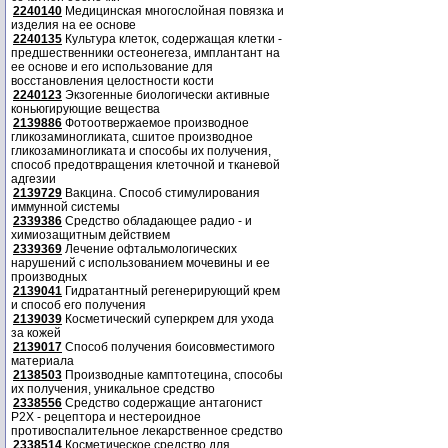
2240140
Медицинская многослойная повязка и
изделия на ее основе
2240135
Культура клеток, содержащая клетки -
предшественники остеонегеза, имплантант на
ее основе и его использование для
восстановления целостности кости
2240123
Экзогенные биологически активные
коньюгирующие вещества
2139886
Фотоотвержаемое производное
гликозаминогликата, сшитое производное
гликозаминогликата и способы их получения,
способ предотвращения клеточной и тканевой
адгезии
2139729
Вакцина. Способ стимулирования
иммунной системы
2339386
Средство обладающее радио - и
химиозащитным действием
2339369
Лечение офтальмологических
нарушений с использованием мочевины и ее
производных
2139041
Гидратантный регенерирующий крем
и способ его получения
2139039
Косметический суперкрем для ухода
за кожей
2139017
Способ получения боисовместимого
материала
2138503
Производные камптотецина, способы
их получения, уникальное средство
2338556
Средство содержащие антагонист
Р2Х - рецептора и нестероидное
противоспалительное лекарственное средство
2338514
Косметическое средство для