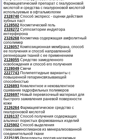
Фармацевтический препарат с гиалуроновой
кислотой и средства с гиалуроновой кислотой
используемые в офтальмологии
2328740
Способ экспресс - оценки действия
зубных паст
2128502
Косметический гель
2328272
Суппозитории индуктора
интерферона
2328268
Косметика содержащая амфолитный
сополимер
2128057
Композиционная мембрана, способ
ее получения и способ направленной
регенерации тканей с ее применением
2128055
Средство замедленного
освобождения и способ его получения
2128049
Свечи
2227743
Полипептидные варианты с
повышенной гепаринсвязывающей
способностью
2326893
Ковалентное и нековалентное
сшивание гидрофильных полимеров
2326697
Новый перевязочный материал для
быстрого заживления раневой поверхности
кожи
2126264
Фармацевтическое средство с
гиалуроновой кислотой
2326137
Способ получения содержащих
альгинат пористых формованных изделий
2325902
Способ выделения
гликозаминогликанов из минерализованной
соединительной ткани
2225195
Репелленты против насекомых