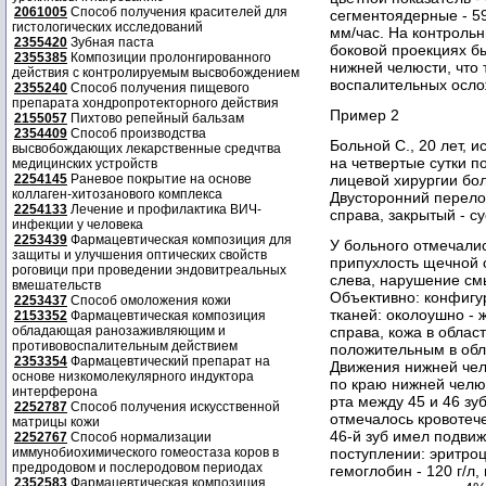
2061005
Способ получения красителей для
сегментоядерные - 5
гистологических исследований
мм/час. На контроль
2355420
Зубная паста
боковой проекциях б
2355385
Композиции пролонгированного
нижней челюсти, что
действия с контролируемым высвобождением
воспалительных осло
2355240
Способ получения пищевого
препарата хондропротекторного действия
Пример 2
2155057
Пихтово репейный бальзам
2354409
Способ производства
Больной С., 20 лет, 
высвобождающих лекарственные средчтва
на четвертые сутки п
медицинских устройств
2254145
Раневое покрытие на основе
лицевой хирургии бол
коллаген-хитозанового комплекса
Двусторонний перело
2254133
Лечение и профилактика ВИЧ-
справа, закрытый - су
инфекции у человека
2253439
Фармацевтическая композиция для
У больного отмечали
защиты и улучшения оптических свойств
припухлость щечной 
роговици при проведении эндовитреальных
слева, нарушение см
вмешательств
Объективно: конфигу
2253437
Способ омоложения кожи
тканей: околоушно - 
2153352
Фармацевтическая композиция
обладающая ранозаживляющим и
справа, кожа в облас
противовоспалительным действием
положительным в обла
2353354
Фармацевтический препарат на
Движения нижней чел
основе низкомолекулярного индуктора
по краю нижней челюс
интерферона
рта между 45 и 46 зу
2252787
Способ получения искусственной
отмечалось кровотеч
матрицы кожи
46-й зуб имел подвиж
2252767
Способ нормализации
иммунобиохимического гомеостаза коров в
поступлении: эритроци
предродовом и послеродовом периодах
гемоглобин - 120 г/л,
2352583
Фармацевтическая композиция