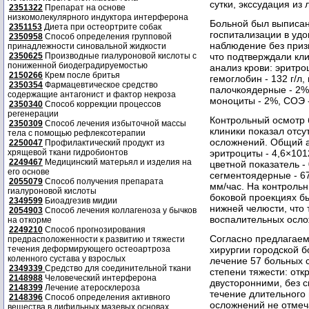
сутки, экссудация из
2351322
Препарат на основе
низкомолекулярного индуктора интерферона
Больной был выписан 
2351153
Диета при остеортрите собак
госпитализации в уд
2350958
Способ определения групповой
наблюдение без приз
принадлежности синовальной жидкости
2350625
Производные гиалуроновой кислоты с
что подтверждали кл
пониженной биодеградируемостью
анализ крови: эритроц
2150266
Крем после бритья
гемоглобин - 132 г/л,
2350354
Фармацевтическое средство
палочкоядерные - 2%
содержащие антагонист и фактор некроза
моноциты - 2%, СОЭ -
2350340
Способ коррекции процессов
регенерации
Контрольный осмотр 
2350309
Способ лечения избыточной массы
клиники показал отс
тела с помощью рефлексотерапии
осложнений. Общий а
2250047
Профилактический продукт из
хрящевой ткани гидробионтов
эритроциты - 4,6×1012
2249467
Медицинский матерьял и изделия на
цветной показатель -
его основе
сегментоядерные - 6
2055079
Способ получения препарата
мм/час. На контроль
гиалуроновой кислоты
боковой проекциях б
2349599
Биоадгезив мидии
нижней челюсти, что
2054903
Способ лечения коллагеноза у бычков
воспалительных осло
на откорме
2249210
Способ прогнозирования
Согласно предлагаем
предрасположенности к развитию и тяжести
течения деформирующего остеоартроза
хирургии городской 
коленного сустава у взрослых
лечение 57 больных 
2349339
Средство для соединительной ткани
степени тяжести: от
2148988
Человеческий интерферона
двусторонними, без 
2148399
Лечение атеросклероза
течение длительног
2148396
Способ определения активного
осложнений не отмеча
вещества в дифильных мазевых основах