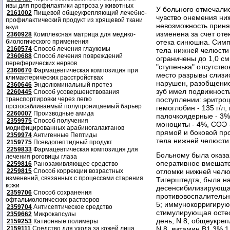
ивы для профилактики артроза у животных
У больного отмечали
2161002
Пищевой общеукрепляющий лечебно-
чувство онемения ни
профилактический продукт из хрящевой ткани
невозможность приня
акул
изменена за счет оте
2360928
Комплексная матрица для медико-
биологического применения
отека синюшна. Симп
2160574
Способ лечения глаукомы
тела нижней челюсти
2360688
Способ лечения повреждений
ограничены до 1,0 с
переферических нервов
"ступенька" отсутство
2360670
Фармацевтическая композиция при
место разрывы слизи
климактерических расстройствах
нарушен, разобщение 
2360646
Эндолюминальный протез
зуб имел подвижност
2260445
Способ усовершенствования
транспортировки через легко
поступлении: эритроц
прспосабливаемый полупроницаемый барьер
гемоглобин - 135 г/л,
2260007
Производные амида
палочкоядерные - 3%
2359975
Способ получения
моноциты - 4%, СОЭ 
модифицированных арабиногалактанов
прямой и боковой пр
2359974
Антигенные Пептиды
тела нижней челюсти 
2159775
Псевдопептидный продукт
2259833
Фармацевтическая композиция для
Больному была оказа
лечения роговицы глаза
оперативное вмешател
2259816
Ранозаживляющее средство
2259815
Способ коррекции возрастных
отломки нижней чел
изменений, связанных с процессами старения
Тигерштедта, была н
кожи
десенсибилизирующая
2359706
Способ сохранения
противовоспалительна
офтальмологических растворов
5; иммунокорригирующ
2359704
Антисептическое средство
стимулирующая остеог
2359662
Микрокапсулы
день, N 8; общеукреп
2159253
Катионные полимеры
2159111
Средство для ухода за кожей лица
N 8, витамин B1 3% 1,