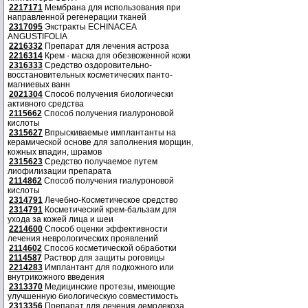
2217171
Мембрана для использования при
направленной регенерации тканей
2317095
Экстракты ECHINACEA
ANGUSTIFOLIA
2216332
Препарат для лечения астроза
2216314
Крем - маска для обезвоженной кожи
2316333
Средство оздоровительно-
восстановительных косметических панто-
магниевых ванн
2021304
Способ получения биологически
активного средства
2115662
Способ получения гиалуроновой
кислоты
2315627
Впрыскиваемые имплантанты на
керамической основе для заполнения морщин,
кожных впадин, шрамов
2315623
Средство получаемое путем
лиофилизации препарата
2114862
Способ получения гиалуроновой
кислоты
2314791
Лечебно-Косметическое средство
2314791
Косметический крем-бальзам для
ухода за кожей лица и шеи
2214600
Способ оценки эффективности
лечения неврологических проявлений
2114602
Способ косметической обработки
2114587
Раствор для защиты роговицы
2214283
Имплантант для подкожного или
внутрикожного введения
2313370
Медицинские протезы, имеющие
улучшенную биологическую совместимость
2313356
Препарат для лечения демодекоза