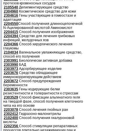
протезов кровеносных сосудов
2105540
Депигментирующее средство
2304960
Косметическое средство для кожи
2304616
Гены участвующие в гомеостазе и
адаптации
2204550
Способ получения длинноцепочечной
N-Ацилированной кислотой Аминокислот
2204415
Способ получения изображения
2204394
Средство для лечения грибковых
инфекций, желудочных язв
2204366
Способ хирургического лечения
глаукомы
2104034
Вагинальное увлажняющие средство,
способ его получения
2303991
Биологически активная добавка
2303990
БАД
2303973
Адсорбирующее изделие
2203676
Средство обладающее
иммунокорригирующим действием
2203672
Способ предупреждения
беременности
2303635
Гены кодирующие белки
резистентности и толерантности к стрессам
2303529
Способ фиксации альгинатного геля
на твердой фазе, способ получения клеточного
чипа на его основе
2203078
Способ лечения гнойных ран
2302412
Гидразоно-малонитрилы
2102400
Способ получения гиалуроновой
кислоты
2202356
Способ стимуляции репаративных
процессов длительно незаживающих ран и