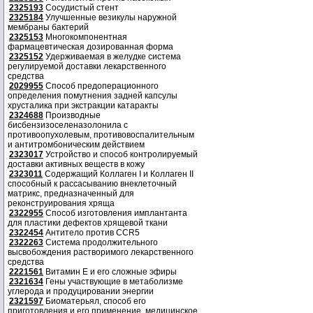
2325193
Сосудистый стент
2325184
Улучшенные везикулы наружной
мембраны бактерий
2325153
Многокомпонентная
фармацевтическая дозированная форма
2325152
Удерживаемая в желудке система
регулируемой доставки лекарственного
средства
2029955
Способ предоперационного
определения помутнения задней капсулы
хрусталика при экстракции катаракты
2324688
Производные
бисбензизоселеназолонила с
противоопухолевым, противовоспалительным
и антитромбоническим действием
2323017
Устройство и способ контролируемый
доставки активных веществ в кожу
2323011
Содержащий Коллаген I и Коллаген II
способный к рассасыванию внеклеточный
матрикс, предназначенный для
реконструирования хряща
2322955
Способ изготовления имплантанта
для пластики дефектов хрящевой ткани
2322454
Антитело против CCR5
2322263
Система продолжительного
высвобождения растворимого лекарственного
средства
2221561
Витамин Е и его сложные эфиры
2321634
Гены участвующие в метаболизме
углерода и продуцировании энергии
2321597
Биоматерьял, способ его
приготовления и его применение, медицинское