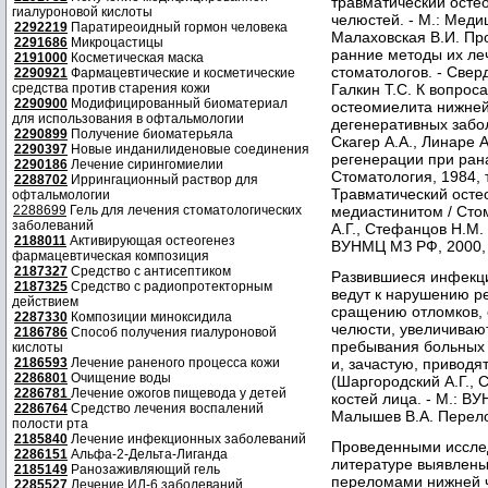
травматический осте
гиалуроновой кислоты
челюстей. - М.: Медиц
2292219
Паратиреоидный гормон человека
Малаховская В.И. Пр
2291686
Микроцастицы
ранние методы их ле
2191000
Косметическая маска
стоматологов. - Сверд
2290921
Фармацевтические и косметические
средства против старения кожи
Галкин Т.С. К вопрос
2290900
Модифицированный биоматериал
остеомиелита нижней
для использования в офтальмологии
дегенеративных забол
2290899
Получение биоматерьяла
Скагер А.А., Линаре 
2290397
Новые инданилиденовые соединения
регенерации при ран
2290186
Лечение сирингомиелии
Стоматология, 1984, т
2288702
Иррингационный раствор для
Травматический осте
офтальмологии
2288699
Гель для лечения стоматологических
медиастинитом / Стом
заболеваний
А.Г., Стефанцов Н.М.
2188011
Активирующая остеогенез
ВУНМЦ МЗ РФ, 2000, 
фармацевтическая композиция
2187327
Средство с антисептиком
Развившиеся инфекц
2187325
Средство с радиопротекторным
ведут к нарушению р
действием
сращению отломков, 
2287330
Композиции миноксидила
челюсти, увеличиваю
2186786
Способ получения гиалуроновой
пребывания больных 
кислоты
2186593
Лечение раненого процесса кожи
и, зачастую, приводя
2286801
Очищение воды
(Шаргородский А.Г., 
2286781
Лечение ожогов пищевода у детей
костей лица. - М.: ВУ
2286764
Средство лечения воспалений
Малышев В.А. Перелом
полости рта
2185840
Лечение инфекционных заболеваний
Проведенными исслед
2286151
Альфа-2-Дельта-Лиганда
литературе выявлены
2185149
Ранозаживляющий гель
переломами нижней 
2285527
Лечение ИЛ-6 заболеваний