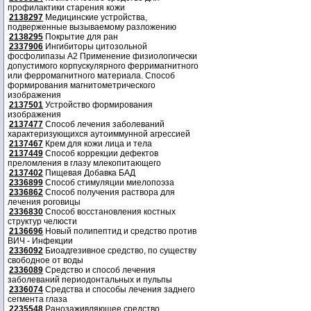
профилактики старения кожи
2138297
Медицинские устройства,
подверженные вызываемому разложению
2138295
Покрытие для ран
2337906
Ингибиторы цитозольной
фосфолипазы А2 Применение физиологически
допустимого корпускулярного ферримагнитного
или ферромагнитного материала. Способ
формирования магнитометрического
изображения
2137501
Устройство формирования
изображения
2137477
Способ лечения заболеваний
характеризующихся аутоиммунной агрессией
2137467
Крем для кожи лица и тела
2137449
Способ коррекции дефектов
преломления в глазу млекопитающего
2137402
Пищевая Добавка БАД
2336899
Способ стимуляции миелопоэза
2336862
Способ получения раствора для
лечения роговицы
2336830
Способ восстановления костных
структур челюсти
2136696
Новый полипептид и средство против
ВИЧ - Инфекции
2336092
Биоадгезивное средство, по существу
свободное от воды
2336089
Средство и способ лечения
заболеваний периодонтальных и пульпы
2336074
Средства и способы лечения заднего
сегмента глаза
2235548
Ранозаживляющее средство