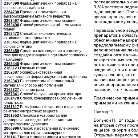
последовательно снач
2364399
Фармацевтический препарат на
0,5% раствора лидока
основе стефаглабрина
одно введение. При 
2264230
Препарат с замедленным
высвобождением активного вещества
время, прошедшее с 
2363497
Фармацевтические композиции
пострадавшему спец
2363496
Способ увеличения объема мягких
тканей
Паравазальное введ
2363473
Способ антифлогистической
препаратов в област
активации в эксперементе
обеспечивает наикра
2363461
Фармацевтический препарат на
предполагаемому оча
основе сигетина
депонированию лекар
2363459
Средства для введения в роговицу
создавая оптимальны
глаз для предотвращения офтальмологических
нарушений
лекарственных вещес
2363448
Фармацевтические композиции
патологического проц
2163123
Глазные капли
введения, но и в те
2162687
Усовершенствованнная
курса лечения, что в
лекарственная форма индуктора интерферана
различных инфекцио
2162343
Биосовместимый полимерный
послеоперационном 
материал и способ его получения
челюсти, т.е. к пов
2162327
Лечение рака
2067841
Способ получения ароматизатора
Практическое примен
2161478
Способ консервированого лечения
гонартроза
примерами из клинич
2361617
Вольфрамовые частицы в качестве
рентгеноконтрастных веществ
Пример 1
2361552
Способы и устройства для
дренирования жидкостей и понижения
Больной П., 24 года,
внутриглазного давления
на вторые сутки посл
2066996
Способ изготовления пленочного
лицевой хирургии бол
материала для офтальмохирургии
Открытый перелом те
2361417
Корм с глюкозамином и экстрактом