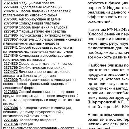
отростка и фиксацию
2323748
Медицинская повязка
2276998
Гидрогелевые композиции
нарезкой. Недостатк
2082416
Способ получения препарата с
реализации данного м
коллагенном из животного сырья
эффективность из-за
2375081
Адсорбирующее изделие
осложнений.
2375049
Охлаждающий пластырь
2346049
Способ получения гиалурона
Патентом РФ №224374
2275913
Фармацевтические средства
"Способ лечения пер
2174985
Полисахарид с антиоксидантом
репозиции и фиксаци
2373957
Носитель для лекарственных средств
мере, двух регулируе
и биологически активных веществ
2373941
Способ коррекции возрастных и
Недостатками данног
патологических изменений кожных покров
необходимость налич
2174845
Композиции и способы доставки
возможность развити
генетического материала
2174830
Средство для укрепления волос
Наиболее близким по
2373769
Синбиотическая композиция
прототипа является 
2274472
Лечение апорно-двигательного
предусматривающий 
аппарата и болевых синдромов
помощи, которая вкл
2372929
Профилактическая композиция на
ортопедическую пом
основе веществ фенольной природы в
липосомной форме
хирургический метод
2173563
Способ нанесения на поверхность
терапии - десенсиби
предметов покрытия на основе гиалуроновой
иммунокорригирующе
кислоты, её производных и полусинтетических
(Шаргородский А.Г., 
полимеров
костей лица. - М.: ВУ
2079304
фармацевтическая композиция,
обладающая иммуносупрессорной и
Недостатком указанн
антимикробной активностью
развития в послеопе
2273645
Полипептид ожирения
нижней челюсти раз
2173154
Фракция
кератансульфатолигосахаридов и содержащий
осложнений.