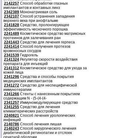
2142257
Способ обработки глазных
имплантантов и контакных линз
2342389
Мононатриевая соль
2342107
Способ устранения западения
верхнего века при анофтальме
2141828
Средство, пролонгирующее
эффективность чесночного порошка
2241489
Косметическое средство матриксных
протеинов для залечивания ран
2241443
Средство для лечения герпеса
2241414
Способ получения протезов
кровеносных сосудов
2341539
Гидрогель
2141324
Регулятор скорости воздействия
препарата для инъекций
2141312
Косметическое средство для ухода за
кожей лица
2341296
Средства и способы покрытия
медицинских имплантантов
2341272
Средство для неспецифической
иммунотерапии
2341266
Стенты с нанесенным покрытием
содержащим N - (5-(4-(4-
2341257
Иммуномодулирующее средство
2341255
Средство для лечения
климактерических расстройств
2240821
Способ лечения урологических
инфекций
2140786
Способ лечения лишая
2140243
Способ хирургического лечения
диабетической ретинопатии и отслоек
сечатной оболочки