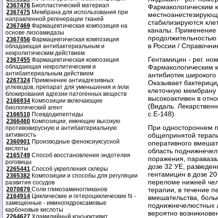
2367476
Биопластический материал
Фармакологическим ко
2367475
Мембрана для использования при
местноанестезирующе
направленной регенерации тканей
стабилизируются кле
2367469
Фармацевтическая композиция на
каналы. Применение 
основе лизоамидазы
продолжительностью 
2367456
Фармацевтическая композиция
в России / Справочник
обладающая антибактериальным и
некролитическим действием
Гентамицин - рег. но
2367455
Фармацевтическая композиция
обладающая некролитическим и
Фармакологическим ко
антибактериальным действием
антибиотик широкого 
2267324
Применение антиадгезивных
Оказывает бактерици
углеводов, препарат для уменьшения и /или
клеточную мембрану б
блокирования адгезии патогенных веществ
высокоактивен в отн
2166934
Композиции включающие
(Видаль. Лекарственн
биологический агент
с.Е-148).
2166510
Псевдодипептиды
2366460
Композиции, имеющие высокую
При одностороннем п
противовирусную и антибактериальную
активность
общепринятой терапи
2360901
Производные феноксиуксусной
оперативного вмешат
кислоты
область поднижнечел
2165749
Способ восстановления эндотелия
поражения, параваза
роговицы
дозе 32 УЕ, разведен
2265441
Способ укрепления склеры
гентамицин в дозе 2
2365382
Композиции и способы для регуляции
переломе нижней чел
развития сосудов
2070879
Соли гликозаминогликанов
терапии, в течение п
2164914
Циклические и гетероциклические N -
вмешательства, больн
замещенные - иминогидроксамовые
поднижнечелюстных л
карбоновые кислоты
вероятно возникнове
2264627
Хламидийный конъюктивит