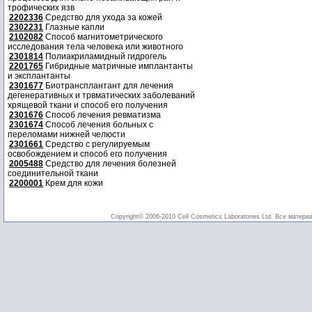
трофических язв
2202336
Средство для ухода за кожей
2302231
Глазные капли
2102082
Способ магнитометрического
исследования тела человека или животного
2301814
Полиакриламидный гидрогель
2201765
Гибридные матричные имплантанты
и эксплантанты
2301677
Биотрансплантант для лечения
дегенеративных и трвматических заболеваний
хрящевой ткани и способ его получения
2301676
Способ лечения ревматизма
2301674
Способ лечения больных с
переломами нижней челюсти
2301661
Средство с регулируемым
освобождением и способ его получения
2005488
Средство для лечения болезней
соединительной ткани
2200001
Крем для кожи
Copyright© 2006-2010 Cell Cosmetics Laboratories Ltd. Все матери