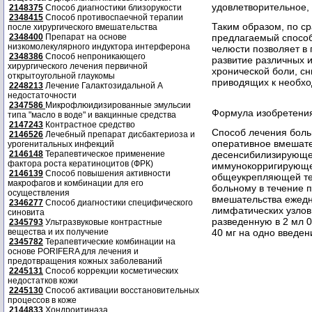
удовлетворительное, 
2148375
Способ диагностики близорукости
2348415
Способ противоспаечной терапии
Таким образом, по с
после хирургического вмешательства
2348400
Препарат на основе
предлагаемый спосо
низкомолекулярного индуктора интерферона
челюсти позволяет в
2348386
Способ непроникающего
развитие различных 
хирургического лечения первичной
хронической боли, сн
открытоугольной глаукомы
приводящих к необхо
2248213
Лечение Галактозидальной А
недостаточности
2347586
Микрофлюидизированные эмульсии
Формула изобретени
типа "масло в воде" и вакцинные средства
2147243
Контрастное средство
Способ лечения бол
2146526
Лечебный препарат дисбактериоза и
оперативное вмешате
урогенитальных инфекций
2146148
Терапевтическое применение
десенсибилизирующе
фактора роста кератиноцитов (ФРК)
иммунокорригирующе
2146139
Способ повышения активности
общеукрепляющей те
макрофагов и комбинации для его
больному в течение 
осуществления
вмешательства ежедн
2346277
Способ диагностики специфического
лимфатических узлов 
синовита
разведенную в 2 мл 0
2345793
Ультразвуковые контрастные
вещества и их получение
40 мг на одно введен
2345782
Терапевтические комбинации на
основе PORIFERA для лечения и
предотвращения кожных заболеваний
2245131
Способ коррекции косметических
недостатков кожи
2245130
Способ активации восстановительных
процессов в коже
2144833
Хондроитиназа