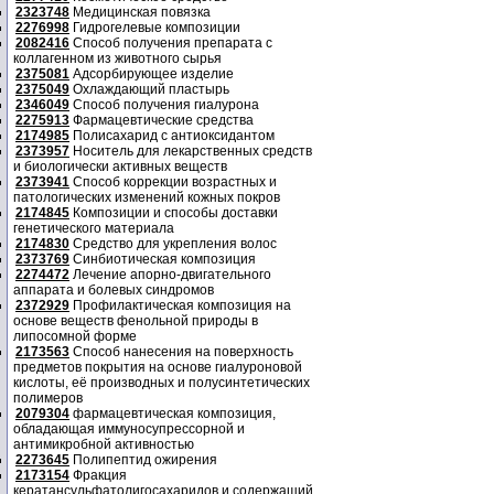
2323748
Медицинская повязка
2276998
Гидрогелевые композиции
2082416
Способ получения препарата с
коллагенном из животного сырья
2375081
Адсорбирующее изделие
2375049
Охлаждающий пластырь
2346049
Способ получения гиалурона
2275913
Фармацевтические средства
2174985
Полисахарид с антиоксидантом
2373957
Носитель для лекарственных средств
и биологически активных веществ
2373941
Способ коррекции возрастных и
патологических изменений кожных покров
2174845
Композиции и способы доставки
генетического материала
2174830
Средство для укрепления волос
2373769
Синбиотическая композиция
2274472
Лечение апорно-двигательного
аппарата и болевых синдромов
2372929
Профилактическая композиция на
основе веществ фенольной природы в
липосомной форме
2173563
Способ нанесения на поверхность
предметов покрытия на основе гиалуроновой
кислоты, её производных и полусинтетических
полимеров
2079304
фармацевтическая композиция,
обладающая иммуносупрессорной и
антимикробной активностью
2273645
Полипептид ожирения
2173154
Фракция
кератансульфатолигосахаридов и содержащий