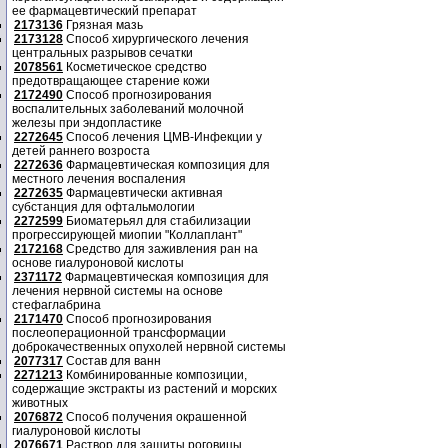
ее фармацевтический препарат
2173136
Грязная мазь
2173128
Способ хирургического лечения
центральных разрывов сечатки
2078561
Косметическое средство
предотвращающее старение кожи
2172490
Способ прогнозирования
воспалительных заболеваний молочной
железы при эндопластике
2272645
Способ лечения ЦМВ-Инфекции у
детей раннего возроста
2272636
Фармацевтическая композиция для
местного лечения воспаления
2272635
Фармацевтически активная
субстанция для офтальмологии
2272599
Биоматерьял для стабилизации
прогрессирующей миопии "Коллаплант"
2172168
Средство для заживления ран на
основе гиалуроновой кислоты
2371172
Фармацевтическая композиция для
лечения нервной системы на основе
стефаглабрина
2171470
Способ прогнозирования
послеоперационной трансформации
доброкачественных опухолей нервной системы
2077317
Состав для ванн
2271213
Комбинированные композиции,
содержащие экстракты из растений и морских
животных
2076872
Способ получения окрашенной
гиалуроновой кислоты
2076671
Раствор для защиты роговицы