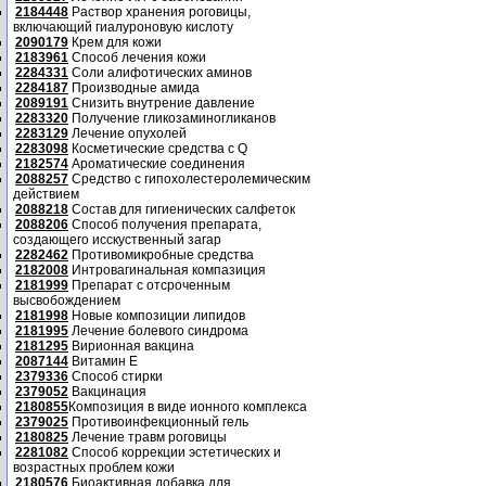
2184448
Раствор хранения роговицы,
включающий гиалуроновую кислоту
2090179
Крем для кожи
2183961
Способ лечения кожи
2284331
Соли алифотических аминов
2284187
Производные амида
2089191
Снизить внутрение давление
2283320
Получение гликозаминогликанов
2283129
Лечение опухолей
2283098
Косметические средства с Q
2182574
Ароматические соединения
2088257
Средство с гипохолестеролемическим
действием
2088218
Состав для гигиенических салфеток
2088206
Способ получения препарата,
создающего исскуственный загар
2282462
Противомикробные средства
2182008
Интровагинальная компазиция
2181999
Препарат с отсроченным
высвобождением
2181998
Новые композиции липидов
2181995
Лечение болевого синдрома
2181295
Вирионная вакцина
2087144
Витамин Е
2379336
Способ стирки
2379052
Вакцинация
2180855
Композиция в виде ионного комплекса
2379025
Противоинфекционный гель
2180825
Лечение травм роговицы
2281082
Способ коррекции эстетических и
возрастных проблем кожи
2180576
Биоактивная добавка для