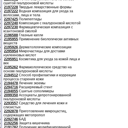
сшитой гиалуроновой кислоты
2197228
Твердые лекарственные формы
2197222
Водная компазиция для ухода за
волосами, лица и тела
2297425
Полипептиды
2297240
Композиция с гиалуроновой кислотой
2297230
Фармацевтическая компазиция с
ксантоновой смолой
2196588
Глазные капли
2195955
Применение биологически активных
веществ
2195926
Дерматологические композиции
2295954
Микрочастицы для доставки
нуклеиновых кислот
2295951
Косметика для ухода за кожей лица и
век
2195262
Фармакологическое средство на
основе гиалуроновой кислоты
2194512
Способ профилактики и коррекции
процесса старения кожи
2194478
Лечение экземы
2294716
Расширяемый стент
2194055
Сшитые сополимеры
2099350
Ассоциаты депротонированной
гиалуроновой кислоты
2293557
Средство для лечения кожи и
слизистых
2292878
Приготовление микроцастиц,
содержащих метопропол
2292746
БАД
2192256
Защита кишечника
2191782
Получение модифицированной