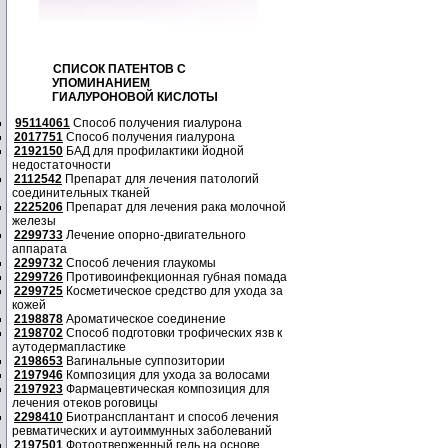
СПИСОК ПАТЕНТОВ С
УПОМИНАНИЕМ
ГИАЛУРОНОВОЙ КИСЛОТЫ
95114061
Способ получения гиалурона
2017751
Способ получения гиалурона
2192150
БАД для профилактики йодной
недостаточности
2112542
Препарат для лечения патологий
соединительных тканей
2225206
Препарат для лечения рака молочной
железы
2299733
Лечение опорно-двигательного
аппарата
2299732
Способ лечения глаукомы
2299726
Противоинфекционная губная помада
2299725
Косметическое средство для ухода за
кожей
2198878
Ароматическое соединение
2198702
Способ подготовки трофических язв к
аутодермапластике
2198653
Вагинальные суппозитории
2197946
Композиция для ухода за волосами
2197923
Фармацевтическая композиция для
лечения отеков роговицы
2298410
Биотрансплантант и способ лечения
ревматических и аутоиммунных заболеваний
2197501
Фотоотверженный гель на основе