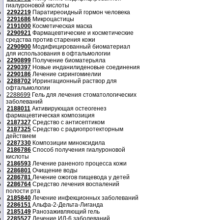
гиалуроновой кислоты
2292219
Паратиреоидный гормон человека
2291686
Микроцастицы
2191000
Косметическая маска
2290921
Фармацевтические и косметические
средства против старения кожи
2290900
Модифицированный биоматериал
для использования в офтальмологии
2290899
Получение биоматерьяла
2290397
Новые инданилиденовые соединения
2290186
Лечение сирингомиелии
2288702
Иррингационный раствор для
офтальмологии
2288699
Гель для лечения стоматологических
заболеваний
2188011
Активирующая остеогенез
фармацевтическая композиция
2187327
Средство с антисептиком
2187325
Средство с радиопротекторным
действием
2287330
Композиции миноксидила
2186786
Способ получения гиалуроновой
кислоты
2186593
Лечение раненого процесса кожи
2286801
Очищение воды
2286781
Лечение ожогов пищевода у детей
2286764
Средство лечения воспалений
полости рта
2185840
Лечение инфекционных заболеваний
2286151
Альфа-2-Дельта-Лиганда
2185149
Ранозаживляющий гель
2285527
Лечение ИЛ-6 заболеваний