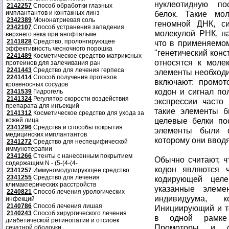
2142257
Способ обработки глазных
имплантантов и контакных линз
2342389
Мононатриевая соль
2342107
Способ устранения западения
верхнего века при анофтальме
2141828
Средство, пролонгирующее
эффективность чесночного порошка
2241489
Косметическое средство матриксных
протеинов для залечивания ран
2241443
Средство для лечения герпеса
2241414
Способ получения протезов
кровеносных сосудов
2341539
Гидрогель
2141324
Регулятор скорости воздействия
препарата для инъекций
2141312
Косметическое средство для ухода за
кожей лица
2341296
Средства и способы покрытия
медицинских имплантантов
2341272
Средство для неспецифической
иммунотерапии
2341266
Стенты с нанесенным покрытием
Обычно считают, что инициирующий кодон и терминирующий кодон являются частью нуклеотидной последовательности, кодирующей целевой белок. Однако необходимо, чтобы указанные элементы были функциональны в организме индивидуума, которому вводят генный конструкт. Инициирующий и терминирующий кодоны должны находиться в одной рамке с кодирующей последовательностью. Промоторы и сигналы полиаденилирования, которые применяют, должны быть функциональны в пределах клетки индивидуума. Примеры промоторов, применимых в практике настоящего изобретения, особенно при получении генетической вакцины для человека, включают (но без ограничения только ими) промоторы из обезьяньего вируса 40 (ОВ40), вируса опухоли молочной железы мыши (ВОМЖМ) промотор, вируса иммунодефицита человека (ВИЧ), например ВИЧ длинного концевого повтора (ДКП) промотор, вирус Молони, ALV, цитомегаловируса (ЦМВ), например ЦМВ непосредственно ранний промотор, вируса Эпштейна-Барра (ВЭБ), вируса саркомы Рауса (ВСР), а также промоторы из генов человека, например актина человека, миозина человека, гемоглобина человека, мышечного креатина человека и металлотионеина. Примеры сигналов полиаденилирования, применимых в практике настоящего изобретения, особенно при получении генной вакцины для человека, включают (во без ограничения только ими) ОВ40 сигналы полиаденилировавия и ДКП сигналы полиаденилирования. В частности, применяют ОВ40 сигнал полиаденилирования, являющийся рСЕР4 плазмидой (Инвитроген, Сан Диего, КА), называемый ОВ40 сигналом полиаденилирования. Помимо регуляторных элементов, необходимых для экспрессии ДНК, в молекулу ДНК могут быть также включены и другие элементы. Также дополнительные элементы включают усилители. Усилитель может быть выбран из группы, включающей (но без ограничения только ими) актин человека, миозин человека, гемоглобин человека, мышечный креатин человека и вирусные усилители, например усилители из ЦМВ, ВСР и ВЭБ. Генетические конструкты могут быть обеспечены ориджином репликации млекопитающего, цель которого удержание конструкта вне хромосомы и получение множества копий конструкта в клетке. Плазмиды рСЕР4 и pREP4 фирмы Инвитроген (Сан Диего, КА) содержат ориджин репликации вируса Эпштейна-Барра и область кодирования ядерного антигена EBNA-1, что обеспечивает высокопийную эписомальную репликацию без интеграции. В некоторых рекомендуемых воплощениях изобретения применяемый вектор выбирают из векторов, описанных в Примере 46. В тех аспектах изобретения, которые относятся к генной терапии, рекомендуются конструкты с ориджином репликации, включающим необходимый для активации антиген. В некоторых рекомендуемых воплощениях изобретения, относящихся к вакцинации, генетический конструкт содержит нуклеотидные последовательности, кодирующие целевой белок, и, кроме того, включает гены для белков, усиливающих иммунную реакцию против таких целевых белков. Примеры подобных генов включают гены, кодирующие цитокины и лимфокины, например альфа-интерферон, гамма-интерферо
содержащим N - (5-(4-(4-
2341257
Иммуномодулирующее средство
2341255
Средство для лечения
климактерических расстройств
2240821
Способ лечения урологических
инфекций
2140786
Способ лечения лишая
2140243
Способ хирургического лечения
диабетической ретинопатии и отслоек
сечатной оболочки