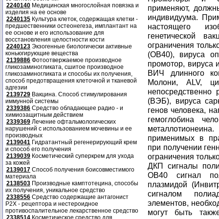
2240140
Медицинская многослойная повязка и
изделия на ее основе
2240135
Культура клеток, содержащая клетки -
предшественники остеонегеза, имплантант на
ее основе и его использование для
восстановления целостности кости
2240123
Экзогенные биологически активные
коньюгирующие вещества
2139886
Фотоотвержаемое производное
гликозаминогликата, сшитое производное
гликозаминогликата и способы их получения,
способ предотвращения клеточной и тканевой
адгезии
2139729
Вакцина. Способ стимулирования
иммунной системы
2339386
Средство обладающее радио - и
химиозащитным действием
2339369
Лечение офтальмологических
нарушений с использованием мочевины и ее
производных
2139041
Гидратантный регенерирующий крем
и способ его получения
2139039
Косметический суперкрем для ухода
за кожей
2139017
Способ получения боисовместимого
материала
2138503
Производные камптотецина, способы
их получения, уникальное средство
2338556
Средство содержащие антагонист
Р2Х - рецептора и нестероидное
противоспалительное лекарственное средство
2338514
Косметическое средство для