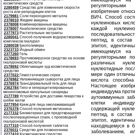
косметических средств
2280459
Средство для изменения скорости
роста или репродукции клеток
2179981
Соли переходного металла
2378010
Жидкие вакцины
2378008
Комбинированные вакцины
2378007
Анаболическое средство
2377973
Растительные экстракты
2280041
Способ получения водорастворимых
комплексов гиалурил
2280038
Биополимеры
2323733
Йодный обмен
2377260
Гель
2178693
Противовирусное средство на основе
гиалуроновой кислоты
2178692
Облегчающие зуд косметическое
средство
2377022
Гемостатические спреи
2376982
Увлажняющая сыворотка для лица
2376974
Трансдермальный гель для лица
2362784
Гипо-и гиперацетилированные
менингокковые капсульные сахариды
2177789
Устройство для доставки лекарства к
шейке матки
2277954
Крем для лица омолаживающий
2376378
Способ получения метионина
2177332
Биоматериал для предотвращения
послеоперационных спаек, с производной
гиалуроновой кислотой
2177310
Способ получения таблеток
2376011
Средство для позвоночника
2277410
Косметическое средство