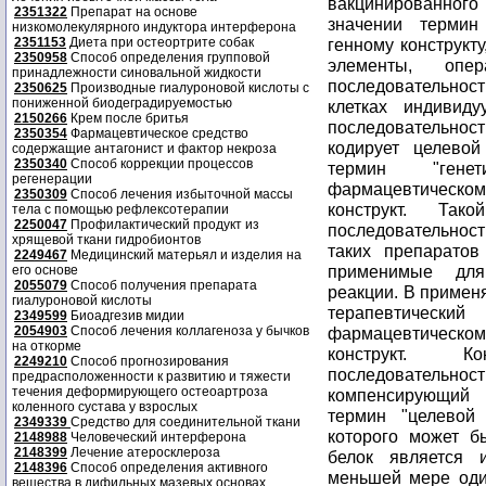
2351322
Препарат на основе
низкомолекулярного индуктора интерферона
2351153
Диета при остеортрите собак
2350958
Способ определения групповой
принадлежности синовальной жидкости
2350625
Производные гиалуроновой кислоты с
пониженной биодеградируемостью
2150266
Крем после бритья
2350354
Фармацевтическое средство
содержащие антагонист и фактор некроза
2350340
Способ коррекции процессов
регенерации
2350309
Способ лечения избыточной массы
тела с помощью рефлексотерапии
2250047
Профилактический продукт из
хрящевой ткани гидробионтов
2249467
Медицинский матерьял и изделия на
его основе
2055079
Способ получения препарата
гиалуроновой кислоты
2349599
Биоадгезив мидии
2054903
Способ лечения коллагеноза у бычков
на откорме
2249210
Способ прогнозирования
предрасположенности к развитию и тяжести
течения деформирующего остеоартроза
коленного сустава у взрослых
2349339
Средство для соединительной ткани
2148988
Человеческий интерферона
2148399
Лечение атеросклероза
2148396
Способ определения активного
вещества в дифильных мазевых основах