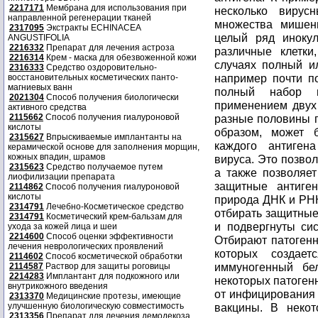
2217171
Мембрана для использования при
направленной регенерации тканей
2317095
Экстракты ECHINACEA
ANGUSTIFOLIA
2216332
Препарат для лечения астроза
2216314
Крем - маска для обезвоженной кожи
2316333
Средство оздоровительно-
восстановительных косметических панто-
магниевых ванн
2021304
Способ получения биологически
активного средства
2115662
Способ получения гиалуроновой
кислоты
2315627
Впрыскиваемые имплантанты на
керамической основе для заполнения морщин,
кожных впадин, шрамов
2315623
Средство получаемое путем
лиофилизации препарата
2114862
Способ получения гиалуроновой
кислоты
2314791
Лечебно-Косметическое средство
2314791
Косметический крем-бальзам для
ухода за кожей лица и шеи
2214600
Способ оценки эффективности
лечения неврологических проявлений
2114602
Способ косметической обработки
2114587
Раствор для защиты роговицы
2214283
Имплантант для подкожного или
внутрикожного введения
2313370
Медицинские протезы, имеющие
улучшенную биологическую совместимость
2313356
Препарат для лечения демодекоза