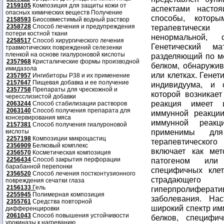
2159105
Композиция для защиты кожи от
опасных химических веществ Получение
2158593
Биосовместимый водный раствор
2358728
Способ лечения и предупреждения
потери костной ткани
2258517
Способ хирургического лечения
травмотических повреждений селезенки
пленкой на основе гиалуроновой кислоты
2357968
Кристалические формы производной
имидазола
2357957
Ингибиторы P38 и их применение
2157647
Пищевая добавка и ее получение
2357758
Препараты для чрескожной и
чересслизистой добавки
2063244
Способ стабилизации растворов
2063140
Способ получения препарата для
консервирования мяса
2157381
Способ получения гиалуроновой
кислоты
2257198
Композиции микроцастиц
2356909
Белковый комплекс
2356570
Косметическая композиция
2256434
Способ закрытия перфорации
барабанной перепонки
2356520
Способ лечения постконтузионного
повреждения сечатки глаза
2156133
Г
ель
2255945
Полимерная композиция
2355761
Средства повторной
дифференцировки
2061043
Способ повышения устойчивости
урокиназы к нагреванию