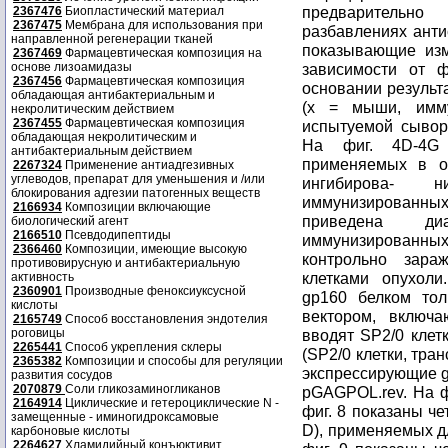
2367476
Биопластический материал
2367475
Мембрана для использования при
направленной регенерации тканей
2367469
Фармацевтическая композиция на
основе лизоамидазы
2367456
Фармацевтическая композиция
обладающая антибактериальным и
некролитическим действием
2367455
Фармацевтическая композиция
обладающая некролитическим и
антибактериальным действием
2267324
Применение антиадгезивных
углеводов, препарат для уменьшения и /или
блокирования адгезии патогенных веществ
2166934
Композиции включающие
биологический агент
2166510
Псевдодипептиды
2366460
Композиции, имеющие высокую
противовирусную и антибактериальную
активность
2360901
Производные феноксиуксусной
кислоты
2165749
Способ восстановления эндотелия
роговицы
2265441
Способ укрепления склеры
2365382
Композиции и способы для регуляции
развития сосудов
2070879
Соли гликозаминогликанов
2164914
Циклические и гетероциклические N -
замещенные - иминогидроксамовые
карбоновые кислоты
2264627
Хламидийный конъюктивит