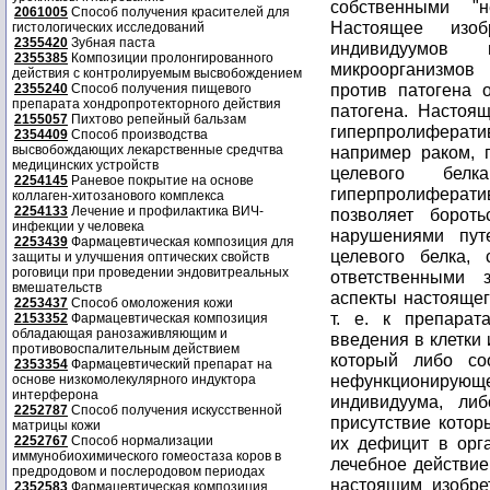
2061005
Способ получения красителей для
гистологических исследований
2355420
Зубная паста
2355385
Композиции пролонгированного
действия с контролируемым высвобождением
2355240
Способ получения пищевого
препарата хондропротекторного действия
2155057
Пихтово репейный бальзам
2354409
Способ производства
высвобождающих лекарственные средчтва
медицинских устройств
2254145
Раневое покрытие на основе
коллаген-хитозанового комплекса
2254133
Лечение и профилактика ВИЧ-
инфекции у человека
2253439
Фармацевтическая композиция для
защиты и улучшения оптических свойств
роговици при проведении эндовитреальных
вмешательств
2253437
Способ омоложения кожи
2153352
Фармацевтическая композиция
обладающая ранозаживляющим и
противовоспалительным действием
2353354
Фармацевтический препарат на
основе низкомолекулярного индуктора
интерферона
2252787
Способ получения искусственной
матрицы кожи
2252767
Способ нормализации
иммунобиохимического гомеостаза коров в
предродовом и послеродовом периодах
2352583
Фармацевтическая композиция