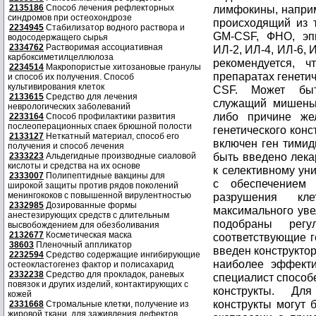
2135186
Способ лечения рефлекторных
синдромов при остеохондрозе
2234945
Стабилизатор водного раствора и
водосодержащего сырья
2334762
Растворимая ассоциативная
карбоксиметилцеллюлоза
2234514
Макропористые хитозановые гранулы
и способ их получения. Способ
культивирования клеток
2133615
Средство для лечения
неврологических заболеваний
2233164
Способ профилактики развития
послеоперационных спаек брюшной полости
2133127
Неткатный материал, способ его
получения и способ лечения
2333223
Альдегидные производные сиаловой
кислоты и средства на их основе
2333007
Полипептидные вакцины для
широкой защиты против рядов поколений
менингококов с повышенной вирулентностью
2332985
Дозированные формы
анестезирующих средств с длительным
высвобождением для обезболивания
2132677
Косметическая маска
38603
Пленочный аппликатор
2232594
Средство содержащие ингибирующие
остеокластогенез фактор и полисахарид
2332238
Средство для прокладок, раневых
повязок и других изделий, контактирующих с
кожей
2331668
Стромальные клетки, получение из
жировой ткани, для заживления дефектов