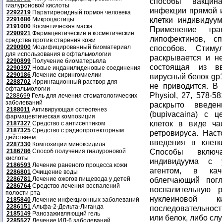
гиалуроновой кислоты
2292219
Паратиреоидный гормон человека
2291686
Микроцастицы
2191000
Косметическая маска
2290921
Фармацевтические и косметические
средства против старения кожи
2290900
Модифицированный биоматериал
для использования в офтальмологии
2290899
Получение биоматерьяла
2290397
Новые инданилиденовые соединения
2290186
Лечение сирингомиелии
2288702
Иррингационный раствор для
офтальмологии
2288699
Гель для лечения стоматологических
заболеваний
2188011
Активирующая остеогенез
фармацевтическая композиция
2187327
Средство с антисептиком
2187325
Средство с радиопротекторным
действием
2287330
Композиции миноксидила
2186786
Способ получения гиалуроновой
кислоты
2186593
Лечение раненого процесса кожи
2286801
Очищение воды
2286781
Лечение ожогов пищевода у детей
2286764
Средство лечения воспалений
полости рта
2185840
Лечение инфекционных заболеваний
2286151
Альфа-2-Дельта-Лиганда
2185149
Ранозаживляющий гель
2285527
Лечение ИЛ-6 заболеваний