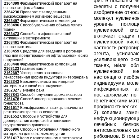
2364399
Фармацевтический препарат на
основе стефаглабрина
2264230
Препарат с замедленным
высвобождением активного вещества
2363497
Фармацевтические композиции
2363496
Способ увеличения объема мягких
тканей
2363473
Способ антифлогистической
активации в эксперементе
2363461
Фармацевтический препарат на
основе сигетина
2363459
Средства для введения в роговицу
глаз для предотвращения офтальмологических
нарушений
2363448
Фармацевтические композиции
2163123
Глазные капли
2162687
Усовершенствованнная
лекарственная форма индуктора интерферана
2162343
Биосовместимый полимерный
материал и способ его получения
2162327
Лечение рака
2067841
Способ получения ароматизатора
2161478
Способ консервированого лечения
гонартроза
2361617
Вольфрамовые частицы в качестве
рентгеноконтрастных веществ
2361552
Способы и устройства для
дренирования жидкостей и понижения
внутриглазного давления
2066996
Способ изготовления пленочного
материала для офтальмохирургии
2361417
Корм с глюкозамином и экстрактом