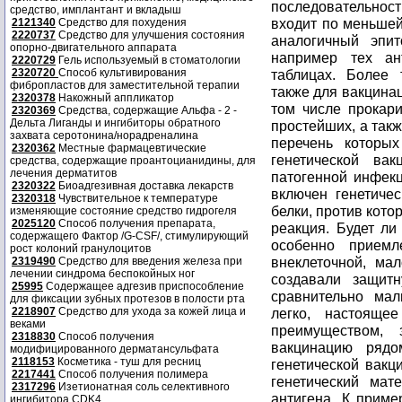
средство, имплантант и вкладыш
2121340
Средство для похудения
2220737
Средство для улучшения состояния
опорно-двигательного аппарата
2220729
Гель используемый в стоматологии
2320720
Способ культивирования
фибропластов для заместительной терапии
2320378
Накожный аппликатор
2320369
Средства, содержащие Альфа - 2 -
Дельта Лиганды и ингибиторы обратного
захвата серотонина/норадреналина
2320362
Местные фармацевтические
средства, содержащие проантоцианидины, для
лечения дерматитов
2320322
Биоадгезивная доставка лекарств
2320318
Чувствительное к температуре
изменяющие состояние средство гидрогеля
2025120
Способ получения препарата,
содержащего Фактор /G-CSF/, стимулирующий
рост колоний гранулоцитов
2319490
Средство для введения железа при
лечении синдрома беспокойных ног
25995
Содержащее адгезив приспособление
для фиксации зубных протезов в полости рта
2218907
Средство для ухода за кожей лица и
веками
2318830
Способ получения
модифицированного дерматансульфата
2118153
Косметика - туш для ресниц
2217441
Способ получения полимера
2317296
Изетионатная соль селективного
ингибитора CDK4