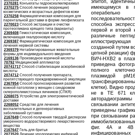
2370281
Конъюгаты гидроксиалкилкрахмал
2370275
Способ лечения (коррекции)
косметических и возрастных дефектов кожи
2370258
Фармацевтическая композиция для
парентальной доставки в форме лиофилизата
2270023
Способ экстракции и очистки
протеогликана хрящего типа (варианты)
2369408
Гемостатическая композиция,
включающая гиалуроновую кислоту
2369387
Фармацевтическая композиция для
лечения нервной системы
2369379
Нетаблитированные жевательные
формы для индивидуального введения
2169136
Производное коричной кислоты
70792
Медицинский аппликатор
20741717
Способ стабилизации аскорбиновой
кислоты
2074712
Способ получения препарата,
препятствующего преждевременной эякуляции
2367954
Способ прогнозирования развития
кожной патологии у женщин с синдромом
склерополикистозных яичников (СПКЯ)
2268075
Устройство для электрокинетической
доставки
2268052
Средство для лечения
воспалительных и дегенеративных
заболеваний суставов
2167649
Способ получения твердой дисперсии
умеренного водорастворимого лекарственного
вещества
2167647
Гель для бритья
2073520
Лечение урологических инфекций