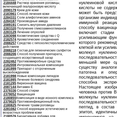
2184448
Раствор хранения роговицы,
включающий гиалуроновую кислоту
2090179
Крем для кожи
2183961
Способ лечения кожи
2284331
Соли алифотических аминов
2284187
Производные амида
2089191
Снизить внутрение давление
2283320
Получение гликозаминогликанов
2283129
Лечение опухолей
2283098
Косметические средства с Q
2182574
Ароматические соединения
2088257
Средство с гипохолестеролемическим
действием
2088218
Состав для гигиенических салфеток
2088206
Способ получения препарата,
создающего исскуственный загар
2282462
Противомикробные средства
2182008
Интровагинальная компазиция
2181999
Препарат с отсроченным
высвобождением
2181998
Новые композиции липидов
2181995
Лечение болевого синдрома
2181295
Вирионная вакцина
2087144
Витамин Е
2379336
Способ стирки
2379052
Вакцинация
2180855
Композиция в виде ионного комплекса
2379025
Противоинфекционный гель
2180825
Лечение травм роговицы
2281082
Способ коррекции эстетических и
возрастных проблем кожи
2180576
Биоактивная добавка для