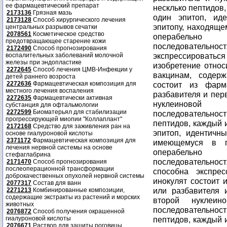
ее фармацевтический препарат
2173136
Грязная мазь
2173128
Способ хирургического лечения
центральных разрывов сечатки
2078561
Косметическое средство
предотвращающее старение кожи
2172490
Способ прогнозирования
воспалительных заболеваний молочной
железы при эндопластике
2272645
Способ лечения ЦМВ-Инфекции у
детей раннего возроста
2272636
Фармацевтическая композиция для
местного лечения воспаления
2272635
Фармацевтически активная
субстанция для офтальмологии
2272599
Биоматерьял для стабилизации
прогрессирующей миопии "Коллаплант"
2172168
Средство для заживления ран на
основе гиалуроновой кислоты
2371172
Фармацевтическая композиция для
лечения нервной системы на основе
стефаглабрина
2171470
Способ прогнозирования
послеоперационной трансформации
доброкачественных опухолей нервной системы
2077317
Состав для ванн
2271213
Комбинированные композиции,
содержащие экстракты из растений и морских
животных
2076872
Способ получения окрашенной
гиалуроновой кислоты
2076671
Раствор для защиты роговицы