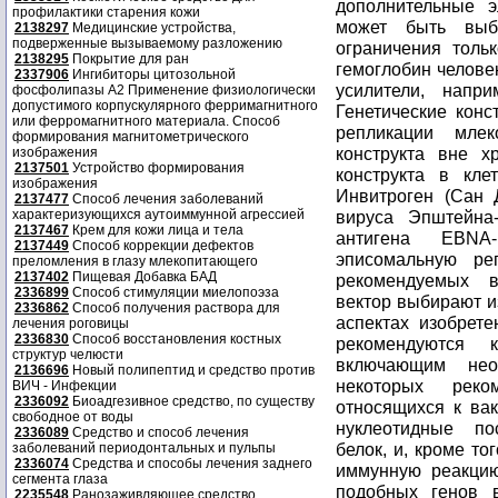
профилактики старения кожи
2138297
Медицинские устройства,
подверженные вызываемому разложению
2138295
Покрытие для ран
2337906
Ингибиторы цитозольной
фосфолипазы А2 Применение физиологически
допустимого корпускулярного ферримагнитного
или ферромагнитного материала. Способ
формирования магнитометрического
изображения
2137501
Устройство формирования
изображения
2137477
Способ лечения заболеваний
характеризующихся аутоиммунной агрессией
2137467
Крем для кожи лица и тела
2137449
Способ коррекции дефектов
преломления в глазу млекопитающего
2137402
Пищевая Добавка БАД
2336899
Способ стимуляции миелопоэза
2336862
Способ получения раствора для
лечения роговицы
2336830
Способ восстановления костных
структур челюсти
2136696
Новый полипептид и средство против
ВИЧ - Инфекции
2336092
Биоадгезивное средство, по существу
свободное от воды
2336089
Средство и способ лечения
заболеваний периодонтальных и пульпы
2336074
Средства и способы лечения заднего
сегмента глаза
2235548
Ранозаживляющее средство