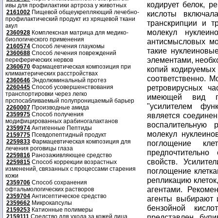
ивы для профилактики артроза у животных
2161002
Пищевой общеукрепляющий лечебно-
профилактический продукт из хрящевой ткани
акул
2360928
Комплексная матрица для медико-
биологического применения
2160574
Способ лечения глаукомы
2360688
Способ лечения повреждений
переферических нервов
2360670
Фармацевтическая композиция при
климактерических расстройствах
2360646
Эндолюминальный протез
2260445
Способ усовершенствования
транспортировки через легко
прспосабливаемый полупроницаемый барьер
2260007
Производные амида
2359975
Способ получения
модифицированных арабиногалактанов
2359974
Антигенные Пептиды
2159775
Псевдопептидный продукт
2259833
Фармацевтическая композиция для
лечения роговицы глаза
2259816
Ранозаживляющее средство
2259815
Способ коррекции возрастных
изменений, связанных с процессами старения
кожи
2359706
Способ сохранения
офтальмологических растворов
2359704
Антисептическое средство
2359662
Микрокапсулы
2159253
Катионные полимеры
2159111
Средство для ухода за кожей лица