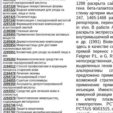
сшитой гиалуроновой кислоты
2197228
Твердые лекарственные формы
2197222
Водная компазиция для ухода за
волосами, лица и тела
2297425
Полипептиды
2297240
Композиция с гиалуроновой кислотой
2297230
Фармацевтическая компазиция с
ксантоновой смолой
2196588
Глазные капли
2195955
Применение биологически активных
веществ
2195926
Дерматологические композиции
2295954
Микрочастицы для доставки
нуклеиновых кислот
2295951
Косметика для ухода за кожей лица и
век
2195262
Фармакологическое средство на
основе гиалуроновой кислоты
2194512
Способ профилактики и коррекции
процесса старения кожи
2194478
Лечение экземы
2294716
Расширяемый стент
2194055
Сшитые сополимеры
2099350
Ассоциаты депротонированной
гиалуроновой кислоты
2293557
Средство для лечения кожи и
слизистых
2292878
Приготовление микроцастиц,
содержащих метопропол
2292746
БАД
2192256
Защита кишечника
2191782
Получение модифицированной