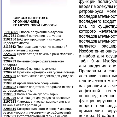
СПИСОК ПАТЕНТОВ С
УПОМИНАНИЕМ
ГИАЛУРОНОВОЙ КИСЛОТЫ
95114061
Способ получения гиалурона
2017751
Способ получения гиалурона
2192150
БАД для профилактики йодной
недостаточности
2112542
Препарат для лечения патологий
соединительных тканей
2225206
Препарат для лечения рака молочной
железы
2299733
Лечение опорно-двигательного
аппарата
2299732
Способ лечения глаукомы
2299726
Противоинфекционная губная помада
2299725
Косметическое средство для ухода за
кожей
2198878
Ароматическое соединение
2198702
Способ подготовки трофических язв к
аутодермапластике
2198653
Вагинальные суппозитории
2197946
Композиция для ухода за волосами
2197923
Фармацевтическая композиция для
лечения отеков роговицы
2298410
Биотрансплантант и способ лечения
ревматических и аутоиммунных заболеваний
2197501
Фотоотверженный гель на основе