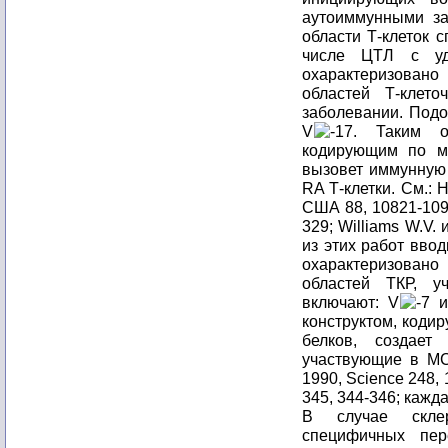
V
-17. Таким о
кодирующим по м
вызовет иммунную
RA Т-клетки. См.: Ho
США 88, 10821-10925
329; Williams W.V. и
из этих работ ввод
охарактеризова
областей ТКР, у
включают: V
-7 
конструктом, коди
белков, создае
участвующие в МС 
1990, Science 248, 
345, 344-346; кажд
В случае склер
специфичных пер