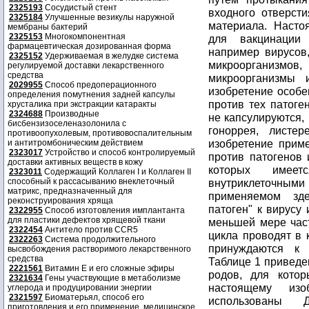
2325193
Сосудистый стент
2325184
Улучшенные везикулы наружной
мембраны бактерий
2325153
Многокомпонентная
фармацевтическая дозированная форма
2325152
Удерживаемая в желудке система
регулируемой доставки лекарственного
средства
2029955
Способ предоперационного
определения помутнения задней капсулы
хрусталика при экстракции катаракты
2324688
Производные
бисбензизоселеназолонила с
противоопухолевым, противовоспалительным
и антитромбоническим действием
2323017
Устройство и способ контролируемый
доставки активных веществ в кожу
2323011
Содержащий Коллаген I и Коллаген II
способный к рассасыванию внеклеточный
матрикс, предназначенный для
реконструирования хряща
2322955
Способ изготовления имплантанта
для пластики дефектов хрящевой ткани
2322454
Антитело против CCR5
2322263
Система продолжительного
высвобождения растворимого лекарственного
средства
2221561
Витамин Е и его сложные эфиры
2321634
Гены участвующие в метаболизме
углерода и продуцировании энергии
2321597
Биоматерьял, способ его
приготовления и его применение, медицинское