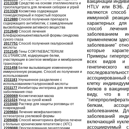
2313338
Средство на основе этиллинолеата и
триэтилцитрата для лечения себореи и угрей
2313328
Косметика содержащая
тонкодисперный и пористый порошок
2212880
Способ получения препарата
содержащего антибиотик, с замедленным
высвобождением активного вещества
2312640
Способ лечения
Блефароконьюнктивальной формы синдрома
сухого глаза
2017751
Способ получения гиалуроновой
кислоты
2312145
Гены CORYNEBACTERIUM
GLUTAMICUM, кодирующие белки,
участвующие в синтезе мембран и мембранном
транспорте
2311458
Белки вызывающие измененную
иммуногенную реакцию. Способ их получения и
использования
2311183
Улучшенное разделение с
использованием гталуроновой кислоты
2311177
Ингибиторы интегрина для лечения
заболевания глаз
2300069
Косметическая маска
2211024
Уход за сухой кожей
2310440
Раствор для защиты роговицы от
повреждений
2309684
Лечение межфалангового
остеоатроза узелковой формы
2309406
Способ мониторинга фиброза печени
у больных хроническим гепатитом с (ХГС)
2209088
Опосредованная рецепторами