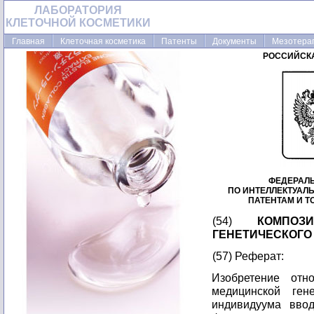
ЛАБОРАТОРИЯ
КЛЕТОЧНОЙ КОСМЕТИКИ
Главная
Клеточная косметика
Патенты
Документы
Мезотера
РОССИЙСК
ФЕДЕРАЛ
ПО ИНТЕЛЛЕКТУАЛ
ПАТЕНТАМ И 
(54)
КОМПО
ГЕНЕТИЧЕСКОГО
(57) Реферат:
Изобретение относится к области медицины, а именно медицинской генетике. Сущность изобретения: в клетки индивидуума вводят генетический материал с усилителем функции полинуклеотида (например, бупивакаином), а также вводят молекулы нуклеиновой кислоты, не содержащей частиц ретровируса, молекула нуклеиновой кислоты включает такую последовательность, которая кодирует белок, в состав последнего входит по меньшей мере один эпитоп, идентичный или, по существу, аналогичный эпитопу антигена, против которого желателен иммунный ответ, причем нуклеотидная последовательность операбельно связана с регуляторными последовательностями. Техническим результатом изобретения является расширение арсенала средств против ВИЧ. Изобретение описывает также фармацевтическую композицию и набор для осуществления способа. 3 с. и 45 з. п. ф-лы, 4 табл., 9 ил. Изобретение относится к препаратам и способам для введения генетического материала в клетки индивидуума. Препараты и способы изобретения могут применяться для доставки защитных и/или лечебных агентов, в том числе и генетического материала, кодирующего белковые мишени для вакцинации и лечебных белков. В качестве средства замены дефектной генетической информации рассматривалось непосредственное введение в живой организм нормально функционирующего гена. В отдельных исследованиях ДНК вводят непосредственно в клетки живого организма без применения вирусной частицы или иного инфекционного вектора. В работе Nabel E.G. и др. (1990) Science 249, 1285-1288 раскрыта cайт-специфичная генная экспрессия in vivo гена бета-галактозидазы, перенесенного непосредственно в стенку артерии мыши. В работе Wolfe J.A. и др. (1990) Science 247, 1465-1468 раскрыта экспрессия разнообразных генов-репортеров, перенесенных непосредственно в мышцы мыши in vivo. В работе Acsadi G. и др. (1991) Nature 352, 815-818, раскрыта экспрессия гена дистрофина человека у мыши после внутримышечной инъекции ДНК конструкции. Работа Wolfe J. A. и др. (1991) Biotechniques 11(4), 474-485 которая вводится здесь в качестве ссылки, относится к условиям, влияющим на прямой перенос гена в мышцы грызуна in vivo. В работе Felgner P.L. и G. Rhodes (1991) Nature 349, 351-352 раскрыта непосредственная доставка в качестве лекарственных средств выделенных генов без применения ретровирусов. В качестве альтернативы способу противопатогенной вакцинации предложено применение прямого переноса гена. В качестве возможной стратегии вакцинации против ВИЧ предложено применение прямого переноса гена путем единственной инъекции. Имеются сообщения о наблюдаемой клеточной иммунной реакции на ВИЧ-gp120, возникающей при введении в клетку плазмидной ДНК, кодирующей указанный гликопротеин. РСТ Международная заявка под номером PCT/US 90/01515, опубликованная 4 октября 1990, раскрывает способы вакцинации индивидуума против патогенной инфекции прямой инъекцией одних только полинуклеотидов в клетки индивидуума применением одностадийной методики. Применение трансфецирующих агентов, от