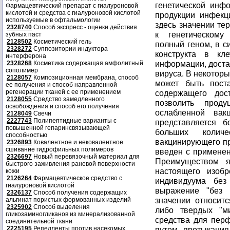
Фармацевтический препарат с гиалуроновой
кислотой и средства с гиалуроновой кислотой
используемые в офтальмологии
2328740
Способ экспресс - оценки действия
зубных паст
2128502
Косметический гель
2328272
Суппозитории индуктора
интерферона
2328268
Косметика содержащая амфолитный
сополимер
2128057
Композиционная мембрана, способ
ее получения и способ направленной
регенерации тканей с ее применением
2128055
Средство замедленного
освобождения и способ его получения
2128049
Свечи
2227743
Полипептидные варианты с
повышенной гепаринсвязывающей
способностью
2326893
Ковалентное и нековалентное
сшивание гидрофильных полимеров
2326697
Новый перевязочный материал для
быстрого заживления раневой поверхности
кожи
2126264
Фармацевтическое средство с
гиалуроновой кислотой
2326137
Способ получения содержащих
альгинат пористых формованных изделий
2325902
Способ выделения
гликозаминогликанов из минерализованной
соединительной ткани
2225195
Репелленты против насекомых