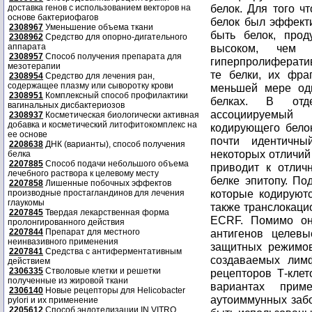
доставка генов с использованием векторов на
основе бактериофагов
2308967
Уменьшение объема ткани
2308962
Средство для опорно-дигательного
аппарата
2308957
Способ получения препарата для
мезотерапии
2308954
Средство для лечения ран,
содержащее плазму или сыворотку крови
2308951
Комплексный способ профилактики
вагинальных дисбактериозов
2308937
Косметическая биологически активная
добавка и косметический литофитокомплекс на
ее основе
2208638
ДНК (варианты), способ получения
белка
2207885
Способ подачи небольшого объема
лечебного раствора к целевому месту
2207858
Лишенные побочных эффектов
производные простагландинов для лечения
глаукомы
2207845
Твердая лекарственная форма
пролонгированного действия
2207844
Препарат для местного
неинвазивного применения
2207841
Средства с антиферментативным
действием
2306335
Стволовые клетки и решетки
полученные из жировой ткани
2306140
Новые рецепторы для Helicobacter
pylori и их применение
2205612
Способ эндотелизации IN VITRO