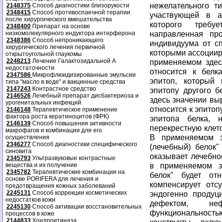
2148375
Способ диагностики близорукости
2348415
Способ противоспаечной терапии
после хирургического вмешательства
2348400
Препарат на основе
низкомолекулярного индуктора интерферона
2348386
Способ непроникающего
хирургического лечения первичной
открытоугольной глаукомы
2248213
Лечение Галактозидальной А
недостаточности
2347586
Микрофлюидизированные эмульсии
типа "масло в воде" и вакцинные средства
2147243
Контрастное средство
2146526
Лечебный препарат дисбактериоза и
урогенитальных инфекций
2146148
Терапевтическое применение
фактора роста кератиноцитов (ФРК)
2146139
Способ повышения активности
макрофагов и комбинации для его
осуществления
2346277
Способ диагностики специфического
синовита
2345793
Ультразвуковые контрастные
вещества и их получение
2345782
Терапевтические комбинации на
основе PORIFERA для лечения и
предотвращения кожных заболеваний
2245131
Способ коррекции косметических
недостатков кожи
2245130
Способ активации восстановительных
процессов в коже
2144833
Хондроитиназа