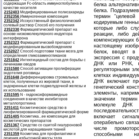
содержащая Fc-область иммуноглобулина в
качестве носителя
2152403
Модифицированные полисахариды
2352356
Иммуногенная композиция
2352342
Исскусственный физиологический
солевый раствор Способ его получения
2352330
Фармацевтический препарат на
основе низкомолекулярного индуктора
интерферона
2352323
Фармацевтический препарат с
модифицированным высвобождением
2152027
Способ подготовки ткани мозга для
определения гликозаминогликанов
2251842
Интектицидный состав для борьбы с
личинками оводов
2151580
Способ активации пролиферации
эндотелия роговицы
2351648
Дифференцировка стромальных
клеток, полученных из жировой ткани, в
эндокринные клетки поджелудочной железы и
их использование
2351595
N - гидроксиформамидные
соединения в качестве ингибиторов
металлопротеина
2251411
Косметическое средство в
лиофилизированной фармацевтической форме
2251405
Косметика...ее композиции для
косметических препаратов
2251367
Средство со сшитой гиалуроновой
кислотой для наращивания тканей
2351359
Косметика для профилактики и
лечения избыточной массы тела