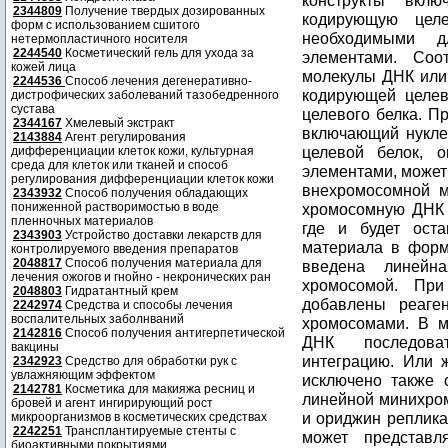
2344809
Получение твердых дозированных
форм с использованием сшитого
нетермопластичного носителя
2244540
Косметический гель для ухода за
кожей лица
2244536
Способ лечения дегенеративно-
дистрофических заболеваний тазобедренного
сустава
2344167
Хмелевый экстракт
2143884
Агент регулирования
дифференциации клеток кожи, культурная
среда для клеток или тканей и способ
регулирования дифференциации клеток кожи
2343932
Способ получения обладающих
пониженной растворимостью в воде
пленночных материалов
2343903
Устройство доставки лекарств для
контролируемого введения препаратов
2048817
Способ получения материала для
лечения ожогов и гнойно - некронических ран
2048803
Гидратантный крем
2242974
Средства и способы лечения
воспалительных заболнваний
2142816
Способ получения антигерпетической
вакцины
2342923
Средство для обработки рук с
увлажняющим эффектом
2142781
Косметика для макияжа ресниц и
бровей и агент ингирирующий рост
микроорганизмов в косметических средствах
2242251
Трансплантируемые стенты с
биоактивными покрытиями