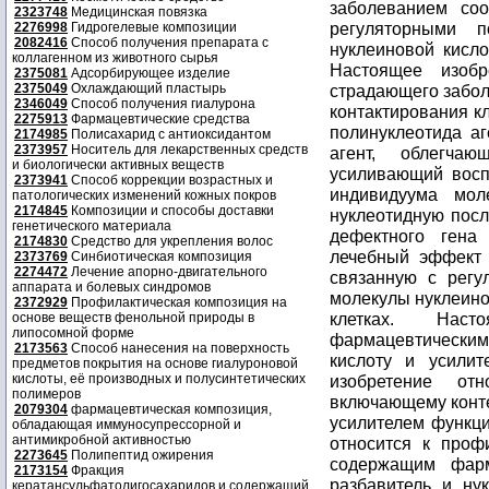
2323748
Медицинская повязка
2276998
Гидрогелевые композиции
2082416
Способ получения препарата с
коллагенном из животного сырья
2375081
Адсорбирующее изделие
2375049
Охлаждающий пластырь
2346049
Способ получения гиалурона
2275913
Фармацевтические средства
2174985
Полисахарид с антиоксидантом
2373957
Носитель для лекарственных средств
и биологически активных веществ
2373941
Способ коррекции возрастных и
патологических изменений кожных покров
2174845
Композиции и способы доставки
генетического материала
2174830
Средство для укрепления волос
2373769
Синбиотическая композиция
2274472
Лечение апорно-двигательного
аппарата и болевых синдромов
2372929
Профилактическая композиция на
основе веществ фенольной природы в
липосомной форме
2173563
Способ нанесения на поверхность
предметов покрытия на основе гиалуроновой
кислоты, её производных и полусинтетических
полимеров
2079304
фармацевтическая композиция,
обладающая иммуносупрессорной и
антимикробной активностью
2273645
Полипептид ожирения
2173154
Фракция
кератансульфатолигосахаридов и содержащий