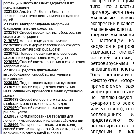
роговицы и внутриглазных дефектов и их
использование
2331438
Альфа - 2 - Дельта Лигант для
лечения симптомов нижних мочевыводящих
путей
2331411
Электропряденые аморфные
фармоцевтические средства
2331367
Способ профилактики образования
спаек и их рецидива
2130767
Масло в воде для получения
косметических и дерматологических средств,
способ косметической обработки
2230752
Поперечносшитые гиалуроновые
кислоты и их применение в медицине
2230558
Способ восстановления и сохранения
здоровья скмьи
2230550
Средства длительного
высвобождения, способ их получения и
применения
2230458
Поддержания здоровья суставов
2330290
Способ определения состояния
метаболических процессов в ткани суставного
хряща
2230073
Способ поперечного сшивания
карбоксилированных полисахаридов
2329059
Способ лечения полипозного
риносинусита
2329037
Комбинированная терапия для
лечения иммуновоспалительных заболеваний
2128666
Гиалуроновая кислота и ее соли,
способ очистки гиалуроновой кислоты, способ
получения гиалуроновой кислоты.