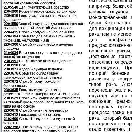
протезов кровеносных сосудов
2105540
Депигментирующее средство
2304960
Косметическое средство для кожи
2304616
Гены участвующие в гомеостазе и
адаптации
2204550
Способ получения длинноцепочечной
N-Ацилированной кислотой Аминокислот
2204415
Способ получения изображения
2204394
Средство для лечения грибковых
инфекций, желудочных язв
2204366
Способ хирургического лечения
глаукомы
2104034
Вагинальное увлажняющие средство,
способ его получения
2303991
Биологически активная добавка
2303990
БАД
2303973
Адсорбирующее изделие
2203676
Средство обладающее
иммунокорригирующим действием
2203672
Способ предупреждения
беременности
2303635
Гены кодирующие белки
резистентности и толерантности к стрессам
2303529
Способ фиксации альгинатного геля
на твердой фазе, способ получения клеточного
чипа на его основе
2203078
Способ лечения гнойных ран
2302412
Гидразоно-малонитрилы
2102400
Способ получения гиалуроновой
кислоты
2202356
Способ стимуляции репаративных
процессов длительно незаживающих ран и