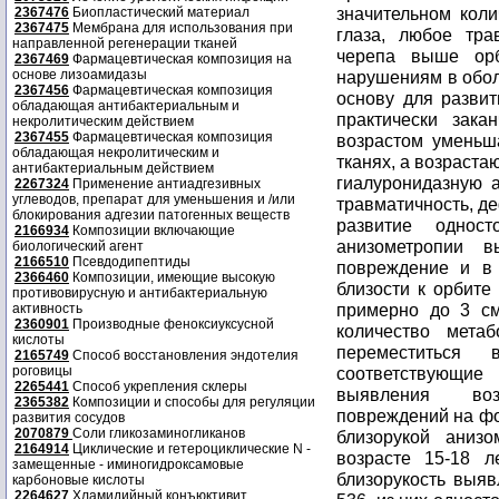
значительном колич
2367476
Биопластический материал
2367475
Мембрана для использования при
глаза, любое тра
направленной регенерации тканей
черепа выше орб
2367469
Фармацевтическая композиция на
основе лизоамидазы
нарушениям в обол
2367456
Фармацевтическая композиция
основу для развит
обладающая антибактериальным и
практически зака
некролитическим действием
2367455
Фармацевтическая композиция
возрастом уменьш
обладающая некролитическим и
тканях, а возраста
антибактериальным действием
гиалуронидазную а
2267324
Применение антиадгезивных
углеводов, препарат для уменьшения и /или
травматичность, де
блокирования адгезии патогенных веществ
развитие одност
2166934
Композиции включающие
анизометропии 
биологический агент
2166510
Псевдодипептиды
повреждение и в 
2366460
Композиции, имеющие высокую
близости к орбите 
противовирусную и антибактериальную
примерно до 3 см
активность
2360901
Производные феноксиуксусной
количество метаб
кислоты
переместиться
2165749
Способ восстановления эндотелия
роговицы
соответствующие
2265441
Способ укрепления склеры
выявления воз
2365382
Композиции и способы для регуляции
повреждений на фо
развития сосудов
2070879
Соли гликозаминогликанов
близорукой аниз
2164914
Циклические и гетероциклические N -
возрасте 15-18 л
замещенные - иминогидроксамовые
близорукость выяв
карбоновые кислоты
2264627
Хламидийный конъюктивит