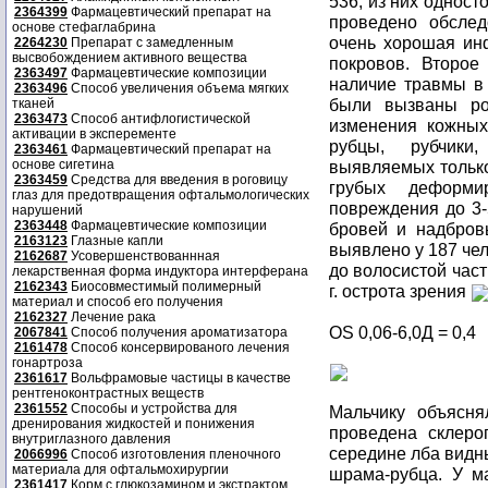
536, из них одност
2364399
Фармацевтический препарат на
проведено обслед
основе стефаглабрина
очень хорошая ин
2264230
Препарат с замедленным
высвобождением активного вещества
покровов. Второе
2363497
Фармацевтические композиции
наличие травмы в 
2363496
Способ увеличения объема мягких
были вызваны ро
тканей
2363473
Способ антифлогистической
изменения кожны
активации в эксперементе
рубцы, рубчики,
2363461
Фармацевтический препарат на
основе сигетина
выявляемых только
2363459
Средства для введения в роговицу
грубых деформир
глаз для предотвращения офтальмологических
повреждения до 3-
нарушений
2363448
Фармацевтические композиции
бровей и надбров
2163123
Глазные капли
выявлено у 187 че
2162687
Усовершенствованнная
до волосистой част
лекарственная форма индуктора интерферана
2162343
Биосовместимый полимерный
г. острота зрения
материал и способ его получения
2162327
Лечение рака
OS 0,06-6,0Д = 0,4
2067841
Способ получения ароматизатора
2161478
Способ консервированого лечения
гонартроза
2361617
Вольфрамовые частицы в качестве
рентгеноконтрастных веществ
2361552
Способы и устройства для
Мальчику объясня
дренирования жидкостей и понижения
проведена склеро
внутриглазного давления
середине лба видны
2066996
Способ изготовления пленочного
материала для офтальмохирургии
шрама-рубца. У м
2361417
Корм с глюкозамином и экстрактом