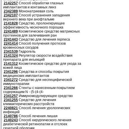
2142257
Способ обработки глазных
имплантантов и контакных линз
2342389
Мононатриевая соль
2342107
Способ устранения западения
верхнего века при анофтальме
2141828
Средство, пролонгирующее
эффективность чесночного порошка
2241489
Косметическое средство матриксных
протеинов для залечивания ран
2241443
Средство для лечения герпеса
2241414
Способ получения протезов
кровеносных сосудов
2341539
Гидрогель
2141324
Регулятор скорости воздействия
препарата для инъекций
2141312
Косметическое средство для ухода за
кожей лица
2341296
Средства и способы покрытия
медицинских имплантантов
2341272
Средство для неспецифической
иммунотерапии
2341266
Стенты с нанесенным покрытием
содержащим N - (5-(4-(4-
2341257
Иммуномодулирующее средство
2341255
Средство для лечения
климактерических расстройств
2240821
Способ лечения урологических
инфекций
2140786
Способ лечения лишая
2140243
Способ хирургического лечения
диабетической ретинопатии и отслоек
сечатной оболочки