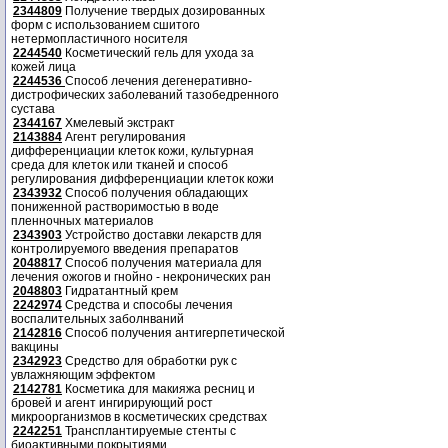
2344809
Получение твердых дозированных
форм с использованием сшитого
нетермопластичного носителя
2244540
Косметический гель для ухода за
кожей лица
2244536
Способ лечения дегенеративно-
дистрофических заболеваний тазобедренного
сустава
2344167
Хмелевый экстракт
2143884
Агент регулирования
дифференциации клеток кожи, культурная
среда для клеток или тканей и способ
регулирования дифференциации клеток кожи
2343932
Способ получения обладающих
пониженной растворимостью в воде
пленночных материалов
2343903
Устройство доставки лекарств для
контролируемого введения препаратов
2048817
Способ получения материала для
лечения ожогов и гнойно - некронических ран
2048803
Гидратантный крем
2242974
Средства и способы лечения
воспалительных заболнваний
2142816
Способ получения антигерпетической
вакцины
2342923
Средство для обработки рук с
увлажняющим эффектом
2142781
Косметика для макияжа ресниц и
бровей и агент ингирирующий рост
микроорганизмов в косметических средствах
2242251
Трансплантируемые стенты с
биоактивными покрытиями