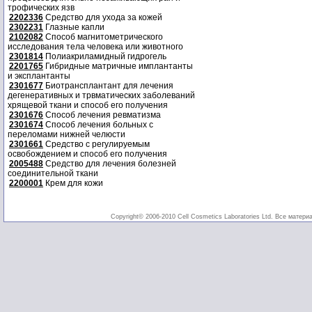
трофических язв
2202336
Средство для ухода за кожей
2302231
Глазные капли
2102082
Способ магнитометрического
исследования тела человека или животного
2301814
Полиакриламидный гидрогель
2201765
Гибридные матричные имплантанты
и эксплантанты
2301677
Биотрансплантант для лечения
дегенеративных и трвматических заболеваний
хрящевой ткани и способ его получения
2301676
Способ лечения ревматизма
2301674
Способ лечения больных с
переломами нижней челюсти
2301661
Средство с регулируемым
освобождением и способ его получения
2005488
Средство для лечения болезней
соединительной ткани
2200001
Крем для кожи
Copyright© 2006-2010 Cell Cosmetics Laboratories Ltd. Все матери