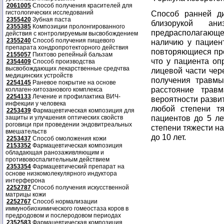
2061005
Способ получения красителей для
гистологических исследований
Способ ранней ди
2355420
Зубная паста
близорукой ани
2355385
Композиции пролонгированного
предрасполагающ
действия с контролируемым высвобождением
2355240
Способ получения пищевого
наличию у пациен
препарата хондропротекторного действия
повторяющиеся про
2155057
Пихтово репейный бальзам
что у пациента о
2354409
Способ производства
высвобождающих лекарственные средчтва
лицевой части чер
медицинских устройств
получения травмы
2254145
Раневое покрытие на основе
расстояние травм
коллаген-хитозанового комплекса
2254133
Лечение и профилактика ВИЧ-
вероятности разви
инфекции у человека
любой степени т
2253439
Фармацевтическая композиция для
пациентов до 5 ле
защиты и улучшения оптических свойств
роговици при проведении эндовитреальных
степени тяжести на
вмешательств
до 10 лет.
2253437
Способ омоложения кожи
2153352
Фармацевтическая композиция
обладающая ранозаживляющим и
противовоспалительным действием
2353354
Фармацевтический препарат на
основе низкомолекулярного индуктора
интерферона
2252787
Способ получения искусственной
матрицы кожи
2252767
Способ нормализации
иммунобиохимического гомеостаза коров в
предродовом и послеродовом периодах
2352583
Фармацевтическая композиция