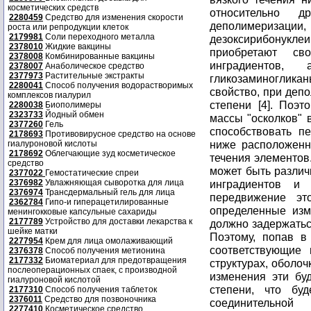
косметических средств
относительно 
2280459
Средство для изменения скорости
деполимеризаци
роста или репродукции клеток
2179981
Соли переходного металла
дезоксирибонук
2378010
Жидкие вакцины
приобретают св
2378008
Комбинированные вакцины
инградиентов,
2378007
Анаболическое средство
2377973
Растительные экстракты
гликозаминоглик
2280041
Способ получения водорастворимых
свойство, при деп
комплексов гиалурил
степени [4]. Поэ
2280038
Биополимеры
2323733
Йодный обмен
массы "осколков" 
2377260
Гель
способствовать 
2178693
Противовирусное средство на основе
ниже расположенн
гиалуроновой кислоты
2178692
Облегчающие зуд косметическое
течения элементов
средство
может быть различ
2377022
Гемостатические спреи
2376982
Увлажняющая сыворотка для лица
инградиентов и
2376974
Трансдермальный гель для лица
передвижение эт
2362784
Гипо-и гиперацетилированные
определенные изм
менингокковые капсульные сахариды
2177789
Устройство для доставки лекарства к
должно задержатьс
шейке матки
Поэтому, попав в
2277954
Крем для лица омолаживающий
соответствующие 
2376378
Способ получения метионина
2177332
Биоматериал для предотвращения
структурах, оболоч
послеоперационных спаек, с производной
изменения эти бу
гиалуроновой кислотой
степени, что бу
2177310
Способ получения таблеток
2376011
Средство для позвоночника
соединительной
2277410
Косметическое средство