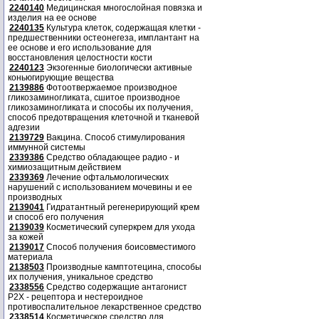
2240140
Медицинская многослойная повязка и
изделия на ее основе
2240135
Культура клеток, содержащая клетки -
предшественники остеонегеза, имплантант на
ее основе и его использование для
восстановления целостности кости
2240123
Экзогенные биологически активные
коньюгирующие вещества
2139886
Фотоотвержаемое производное
гликозаминогликата, сшитое производное
гликозаминогликата и способы их получения,
способ предотвращения клеточной и тканевой
адгезии
2139729
Вакцина. Способ стимулирования
иммунной системы
2339386
Средство обладающее радио - и
химиозащитным действием
2339369
Лечение офтальмологических
нарушений с использованием мочевины и ее
производных
2139041
Гидратантный регенерирующий крем
и способ его получения
2139039
Косметический суперкрем для ухода
за кожей
2139017
Способ получения боисовместимого
материала
2138503
Производные камптотецина, способы
их получения, уникальное средство
2338556
Средство содержащие антагонист
Р2Х - рецептора и нестероидное
противоспалительное лекарственное средство
2338514
Косметическое средство для