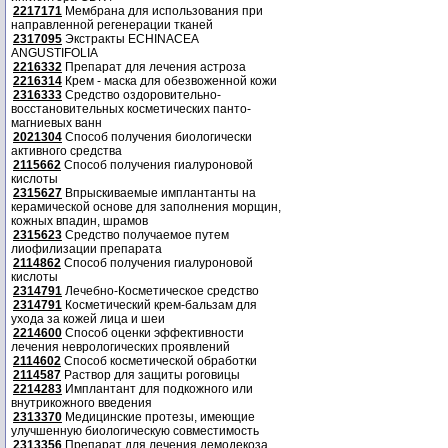
2217171
Мембрана для использования при
направленной регенерации тканей
2317095
Экстракты ECHINACEA
ANGUSTIFOLIA
2216332
Препарат для лечения астроза
2216314
Крем - маска для обезвоженной кожи
2316333
Средство оздоровительно-
восстановительных косметических панто-
магниевых ванн
2021304
Способ получения биологически
активного средства
2115662
Способ получения гиалуроновой
кислоты
2315627
Впрыскиваемые имплантанты на
керамической основе для заполнения морщин,
кожных впадин, шрамов
2315623
Средство получаемое путем
лиофилизации препарата
2114862
Способ получения гиалуроновой
кислоты
2314791
Лечебно-Косметическое средство
2314791
Косметический крем-бальзам для
ухода за кожей лица и шеи
2214600
Способ оценки эффективности
лечения неврологических проявлений
2114602
Способ косметической обработки
2114587
Раствор для защиты роговицы
2214283
Имплантант для подкожного или
внутрикожного введения
2313370
Медицинские протезы, имеющие
улучшенную биологическую совместимость
2313356
Препарат для лечения демодекоза