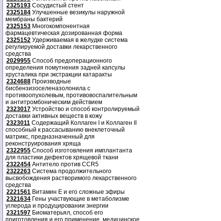
2325193
Сосудистый стент
2325184
Улучшенные везикулы наружной
мембраны бактерий
2325153
Многокомпонентная
фармацевтическая дозированная форма
2325152
Удерживаемая в желудке система
регулируемой доставки лекарственного
средства
2029955
Способ предоперационного
определения помутнения задней капсулы
хрусталика при экстракции катаракты
2324688
Производные
бисбензизоселеназолонила с
противоопухолевым, противовоспалительным
и антитромбоническим действием
2323017
Устройство и способ контролируемый
доставки активных веществ в кожу
2323011
Содержащий Коллаген I и Коллаген II
способный к рассасыванию внеклеточный
матрикс, предназначенный для
реконструирования хряща
2322955
Способ изготовления имплантанта
для пластики дефектов хрящевой ткани
2322454
Антитело против CCR5
2322263
Система продолжительного
высвобождения растворимого лекарственного
средства
2221561
Витамин Е и его сложные эфиры
2321634
Гены участвующие в метаболизме
углерода и продуцировании энергии
2321597
Биоматерьял, способ его
приготовления и его применение, медицинское