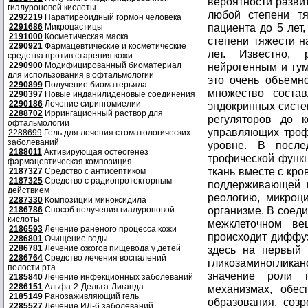
вероятности разви
гиалуроновой кислоты
любой степени т
2292219
Паратиреоидный гормон человека
пациента до 5 лет
2291686
Микроцастицы
2191000
Косметическая маска
степени тяжести н
2290921
Фармацевтические и косметические
лет. Известно, 
средства против старения кожи
2290900
Модифицированный биоматериал
нейрогенным и гум
для использования в офтальмологии
это очень объемн
2290899
Получение биоматерьяла
множество соста
2290397
Новые инданилиденовые соединения
2290186
Лечение сирингомиелии
эндокринных сист
2288702
Иррингационный раствор для
регуляторов до к
офтальмологии
управляющих троф
2288699
Гель для лечения стоматологических
заболеваний
уровне. В после
2188011
Активирующая остеогенез
трофической функц
фармацевтическая композиция
ткань вместе с кро
2187327
Средство с антисептиком
2187325
Средство с радиопротекторным
поддерживающей г
действием
реологию, микроц
2287330
Композиции миноксидила
организме. В соеди
2186786
Способ получения гиалуроновой
кислоты
межклеточном ве
2186593
Лечение раненого процесса кожи
происходит диффуз
2286801
Очищение воды
2286781
Лечение ожогов пищевода у детей
здесь на первый 
2286764
Средство лечения воспалений
гликозаминогликан
полости рта
значение роли г
2185840
Лечение инфекционных заболеваний
2286151
Альфа-2-Дельта-Лиганда
механизмах, обес
2185149
Ранозаживляющий гель
образования, соз
2285527
Лечение ИЛ-6 заболеваний