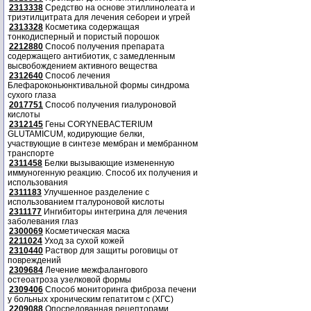
2313338
Средство на основе этиллинолеата и
триэтилцитрата для лечения себореи и угрей
2313328
Косметика содержащая
тонкодисперный и пористый порошок
2212880
Способ получения препарата
содержащего антибиотик, с замедленным
высвобождением активного вещества
2312640
Способ лечения
Блефароконьюнктивальной формы синдрома
сухого глаза
2017751
Способ получения гиалуроновой
кислоты
2312145
Гены CORYNEBACTERIUM
GLUTAMICUM, кодирующие белки,
участвующие в синтезе мембран и мембранном
транспорте
2311458
Белки вызывающие измененную
иммуногенную реакцию. Способ их получения и
использования
2311183
Улучшенное разделение с
использованием гталуроновой кислоты
2311177
Ингибиторы интегрина для лечения
заболевания глаз
2300069
Косметическая маска
2211024
Уход за сухой кожей
2310440
Раствор для защиты роговицы от
повреждений
2309684
Лечение межфалангового
остеоатроза узелковой формы
2309406
Способ мониторинга фиброза печени
у больных хроническим гепатитом с (ХГС)
2209088
Опосредованная рецепторами