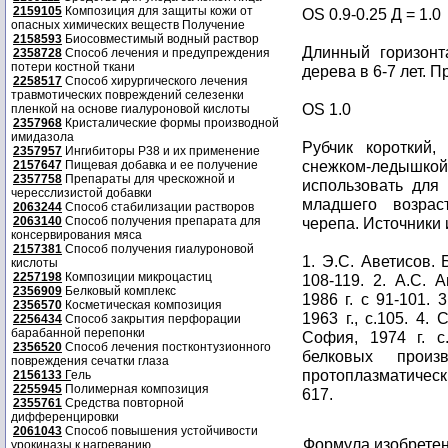
2159105
Композиция для защиты кожи от
OS 0.9-0.25 Д = 1.0
опасных химических веществ Получение
2158593
Биосовместимый водный раствор
Длинный горизонт
2358728
Способ лечения и предупреждения
потери костной ткани
дерева в 6-7 лет. 
2258517
Способ хирургического лечения
травмотических повреждений селезенки
OS 1.0
пленкой на основе гиалуроновой кислоты
2357968
Кристалические формы производной
имидазола
Рубчик короткий
2357957
Ингибиторы P38 и их применение
снежком-ледышко
2157647
Пищевая добавка и ее получение
2357758
Препараты для чрескожной и
использовать для 
чересслизистой добавки
младшего возрас
2063244
Способ стабилизации растворов
2063140
Способ получения препарата для
черепа. Источники
консервирования мяса
2157381
Способ получения гиалуроновой
1. Э.С. Аветисов. 
кислоты
2257198
Композиции микроцастиц
108-119. 2. А.С. 
2356909
Белковый комплекс
1986 г. с 91-101. 
2356570
Косметическая композиция
1963 г., с.105. 4.
2256434
Способ закрытия перфорации
барабанной перепонки
София, 1974 г. с
2356520
Способ лечения постконтузионного
белковых произ
повреждения сечатки глаза
протоплазматических
2156133
Г
ель
2255945
Полимерная композиция
617.
2355761
Средства повторной
дифференцировки
2061043
Способ повышения устойчивости
Формула изобрете
урокиназы к нагреванию