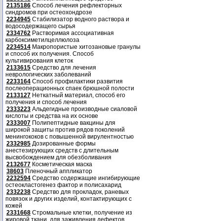
2135186
Способ лечения рефлекторных
синдромов при остеохондрозе
2234945
Стабилизатор водного раствора и
водосодержащего сырья
2334762
Растворимая ассоциативная
карбоксиметилцеллюлоза
2234514
Макропористые хитозановые гранулы
и способ их получения. Способ
культивирования клеток
2133615
Средство для лечения
неврологических заболеваний
2233164
Способ профилактики развития
послеоперационных спаек брюшной полости
2133127
Неткатный материал, способ его
получения и способ лечения
2333223
Альдегидные производные сиаловой
кислоты и средства на их основе
2333007
Полипептидные вакцины для
широкой защиты против рядов поколений
менингококов с повышенной вирулентностью
2332985
Дозированные формы
анестезирующих средств с длительным
высвобождением для обезболивания
2132677
Косметическая маска
38603
Пленочный аппликатор
2232594
Средство содержащие ингибирующие
остеокластогенез фактор и полисахарид
2332238
Средство для прокладок, раневых
повязок и других изделий, контактирующих с
кожей
2331668
Стромальные клетки, получение из
жировой ткани, для заживления дефектов