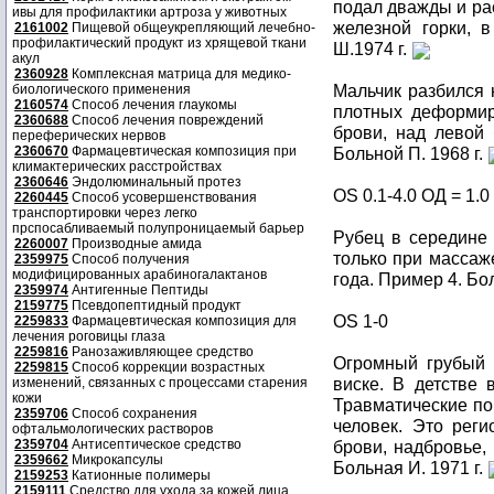
подал дважды и рас
ивы для профилактики артроза у животных
железной горки, 
2161002
Пищевой общеукрепляющий лечебно-
профилактический продукт из хрящевой ткани
Ш.1974 г.
акул
2360928
Комплексная матрица для медико-
Мальчик разбился 
биологического применения
2160574
Способ лечения глаукомы
плотных деформир
2360688
Способ лечения повреждений
брови, над левой 
переферических нервов
2360670
Фармацевтическая композиция при
Больной П. 1968 г.
климактерических расстройствах
2360646
Эндолюминальный протез
OS 0.1-4.0 ОД = 1.0
2260445
Способ усовершенствования
транспортировки через легко
прспосабливаемый полупроницаемый барьер
Рубец в середине 
2260007
Производные амида
только при массаже
2359975
Способ получения
модифицированных арабиногалактанов
года. Пример 4. Бол
2359974
Антигенные Пептиды
2159775
Псевдопептидный продукт
OS 1-0
2259833
Фармацевтическая композиция для
лечения роговицы глаза
2259816
Ранозаживляющее средство
Огромный грубый 
2259815
Способ коррекции возрастных
виске. В детстве в
изменений, связанных с процессами старения
кожи
Травматические по
2359706
Способ сохранения
человек. Это реги
офтальмологических растворов
2359704
Антисептическое средство
брови, надбровье, 
2359662
Микрокапсулы
Больная И. 1971 г.
2159253
Катионные полимеры
2159111
Средство для ухода за кожей лица