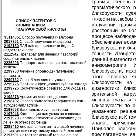
травмы, степень т
травматического 
близорукости су
тяжести на любом р
СПИСОК ПАТЕНТОВ С
получении травмы
УПОМИНАНИЕМ
ГИАЛУРОНОВОЙ КИСЛОТЫ
расстоянии не бо
процессе наблюден
95114061
Способ получения гиалурона
обеспечивает возм
2017751
Способ получения гиалурона
2192150
БАД для профилактики йодной
близорукости и бл
недостаточности
точности. Изобрете
2112542
Препарат для лечения патологий
соединительных тканей
ранней диагностик
2225206
Препарат для лечения рака молочной
анизометропии. 
железы
близорукости, исх
2299733
Лечение опорно-двигательного
аппарата
этого способа я
2299732
Способ лечения глаукомы
близорукости на
2299726
Противоинфекционная губная помада
диагностики бли
2299725
Косметическое средство для ухода за
кожей
зрительной нагр
2198878
Ароматическое соединение
мышцы глаза и с
2198702
Способ подготовки трофических язв к
близорукости по 
аутодермапластике
2198653
Вагинальные суппозитории
указанного решен
2197946
Композиция для ухода за волосами
близорукости. К то
2197923
Фармацевтическая композиция для
аналог, применим
лечения отеков роговицы
2298410
Биотрансплантант и способ лечения
Наиболее близким
ревматических и аутоиммунных заболеваний
предлагаемому яв
2197501
Фотоотверженный гель на основе