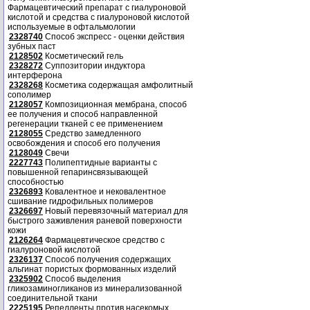
Фармацевтический препарат с гиалуроновой
кислотой и средства с гиалуроновой кислотой
используемые в офтальмологии
2328740
Способ экспресс - оценки действия
зубных паст
2128502
Косметический гель
2328272
Суппозитории индуктора
интерферона
2328268
Косметика содержащая амфолитный
сополимер
2128057
Композиционная мембрана, способ
ее получения и способ направленной
регенерации тканей с ее применением
2128055
Средство замедленного
освобождения и способ его получения
2128049
Свечи
2227743
Полипептидные варианты с
повышенной гепаринсвязывающей
способностью
2326893
Ковалентное и нековалентное
сшивание гидрофильных полимеров
2326697
Новый перевязочный материал для
быстрого заживления раневой поверхности
кожи
2126264
Фармацевтическое средство с
гиалуроновой кислотой
2326137
Способ получения содержащих
альгинат пористых формованных изделий
2325902
Способ выделения
гликозаминогликанов из минерализованной
соединительной ткани
2225195
Репелленты против насекомых