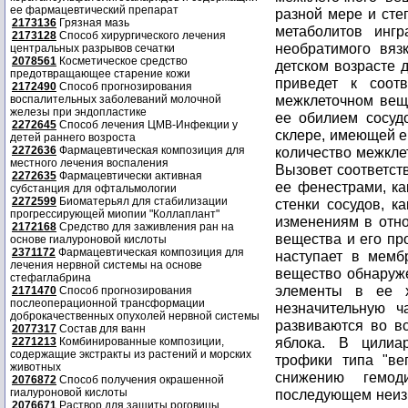
ее фармацевтический препарат
разной мере и сте
2173136
Грязная мазь
метаболитов ингр
2173128
Способ хирургического лечения
необратимого вяз
центральных разрывов сечатки
2078561
Косметическое средство
детском возрасте 
предотвращающее старение кожи
приведет к соот
2172490
Способ прогнозирования
межклеточном вещ
воспалительных заболеваний молочной
железы при эндопластике
ее обилием сосуд
2272645
Способ лечения ЦМВ-Инфекции у
склере, имеющей е
детей раннего возроста
2272636
Фармацевтическая композиция для
количество межкле
местного лечения воспаления
Вызовет соответст
2272635
Фармацевтически активная
ее фенестрами, ка
субстанция для офтальмологии
2272599
Биоматерьял для стабилизации
стенки сосудов, к
прогрессирующей миопии "Коллаплант"
изменениям в отно
2172168
Средство для заживления ран на
вещества и его пр
основе гиалуроновой кислоты
2371172
Фармацевтическая композиция для
наступает в мемб
лечения нервной системы на основе
вещество обнаруже
стефаглабрина
элементы в ее х
2171470
Способ прогнозирования
послеоперационной трансформации
незначительную ч
доброкачественных опухолей нервной системы
развиваются во вс
2077317
Состав для ванн
яблока. В цили
2271213
Комбинированные композиции,
содержащие экстракты из растений и морских
трофики типа "ве
животных
снижению гемод
2076872
Способ получения окрашенной
гиалуроновой кислоты
последующем неиз
2076671
Раствор для защиты роговицы