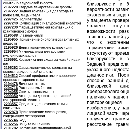
сшитой гиалуроновой кислоты
близорукости и 
2197228
Твердые лекарственные формы
вероятности разви
2197222
Водная компазиция для ухода за
экзогенных и эндо
волосами, лица и тела
2297425
Полипептиды
у пациента провер
2297240
Композиция с гиалуроновой кислотой
является отсутс
2297230
Фармацевтическая компазиция с
возможности разв
ксантоновой смолой
2196588
Глазные капли
точность ранней ди
2195955
Применение биологически активных
что к экзогенн
веществ
термические, хим
2195926
Дерматологические композиции
2295954
Микрочастицы для доставки
отсутствуют прием
нуклеиновых кислот
близорукости в 
2295951
Косметика для ухода за кожей лица и
Задачей предпола
век
2195262
Фармакологическое средство на
указанного недост
основе гиалуроновой кислоты
диагностики. Пос
2194512
Способ профилактики и коррекции
процесса старения кожи
способе ранней д
2194478
Лечение экземы
близорукой ани
2294716
Расширяемый стент
предрасполагающ
2194055
Сшитые сополимеры
2099350
Ассоциаты депротонированной
наличию у пациен
гиалуроновой кислоты
повторяющиеся 
2293557
Средство для лечения кожи и
изобретению, у па
слизистых
2292878
Приготовление микроцастиц,
лицевой части чер
содержащих метопропол
получения травмы
2292746
БАД
расстояние травм
2192256
Защита кишечника
2191782
Получение модифицированной