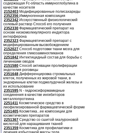
содержащая Fc-область иммуноглобулина в
качестве носителя
2152403
Модифицированные полисахариды
2352356
Иммуногенная композиция
2352342
Исскусственный физиологический
солевый раствор Способ его получения
2352330
Фармацевтический препарат на
основе низкомолекулярного индуктора
интерферона
2352323
Фармацевтический препарат с
модифицированным высвобождением
2152027
Способ подготовки ткани мозга для
определения гликозаминогликанов
2251842
Интектицидный состав для борьбы с
личинками оводов
2151580
Способ активации пролиферации
эндотелия роговицы
2351648
Дифференцировка стромальных
клеток, полученных из жировой ткани, в
эндокринные клетки поджелудочной железы и
их использование
2351595
N - гидроксиформамидные
соединения в качестве ингибиторов
металлопротеина
2251411
Косметическое средство в
лиофилизированной фармацевтической форме
2251405
Косметика...ее композиции для
косметических препаратов
2251367
Средство со сшитой гиалуроновой
кислотой для наращивания тканей
2351359
Косметика для профилактики и
лечения избыточной массы тела