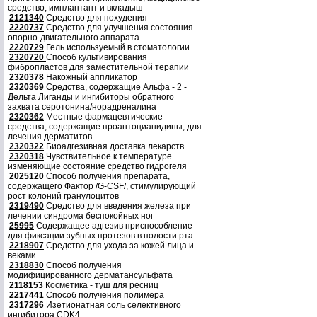
средство, имплантант и вкладыш
2121340
Средство для похудения
2220737
Средство для улучшения состояния
опорно-двигательного аппарата
2220729
Гель используемый в стоматологии
2320720
Способ культивирования
фибропластов для заместительной терапии
2320378
Накожный аппликатор
2320369
Средства, содержащие Альфа - 2 -
Дельта Лиганды и ингибиторы обратного
захвата серотонина/норадреналина
2320362
Местные фармацевтические
средства, содержащие проантоцианидины, для
лечения дерматитов
2320322
Биоадгезивная доставка лекарств
2320318
Чувствительное к температуре
изменяющие состояние средство гидрогеля
2025120
Способ получения препарата,
содержащего Фактор /G-CSF/, стимулирующий
рост колоний гранулоцитов
2319490
Средство для введения железа при
лечении синдрома беспокойных ног
25995
Содержащее адгезив приспособление
для фиксации зубных протезов в полости рта
2218907
Средство для ухода за кожей лица и
веками
2318830
Способ получения
модифицированного дерматансульфата
2118153
Косметика - туш для ресниц
2217441
Способ получения полимера
2317296
Изетионатная соль селективного
ингибитора CDK4