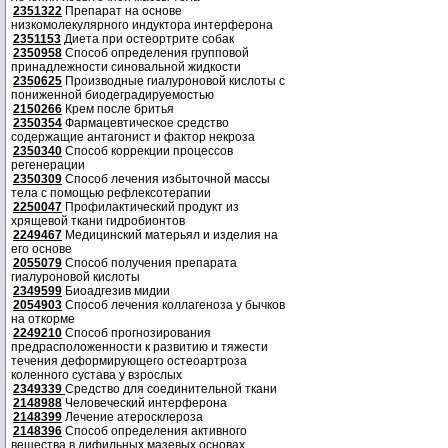
2351322
Препарат на основе
низкомолекулярного индуктора интерферона
2351153
Диета при остеортрите собак
2350958
Способ определения групповой
принадлежности синовальной жидкости
2350625
Производные гиалуроновой кислоты с
пониженной биодеградируемостью
2150266
Крем после бритья
2350354
Фармацевтическое средство
содержащие антагонист и фактор некроза
2350340
Способ коррекции процессов
регенерации
2350309
Способ лечения избыточной массы
тела с помощью рефлексотерапии
2250047
Профилактический продукт из
хрящевой ткани гидробионтов
2249467
Медицинский матерьял и изделия на
его основе
2055079
Способ получения препарата
гиалуроновой кислоты
2349599
Биоадгезив мидии
2054903
Способ лечения коллагеноза у бычков
на откорме
2249210
Способ прогнозирования
предрасположенности к развитию и тяжести
течения деформирующего остеоартроза
коленного сустава у взрослых
2349339
Средство для соединительной ткани
2148988
Человеческий интерферона
2148399
Лечение атеросклероза
2148396
Способ определения активного
вещества в дифильных мазевых основах