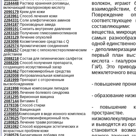
волокон, играют 
2184448
Раствор хранения роговицы,
включающий гиалуроновую кислоту
взаимодействии, 
2090179
Крем для кожи
Повреждение оп
2183961
Способ лечения кожи
соответствующее 
2284331
Соли алифотических аминов
2284187
Производные амида
составляющими:
2089191
Снизить внутрение давление
вещества, микроци
2283320
Получение гликозаминогликанов
самых разнообраз
2283129
Лечение опухолей
2283098
Косметические средства с Q
одной единственно
2182574
Ароматические соединения
- деполимеризации
2088257
Средство с гипохолестеролемическим
действием
первый план выс
2088218
Состав для гигиенических салфеток
кислота - гиалурон
2088206
Способ получения препарата,
ГзИ). Это привод
создающего исскуственный загар
2282462
Противомикробные средства
межклеточного веще
2182008
Интровагинальная компазиция
2181999
Препарат с отсроченным
- повышение прони
высвобождением
2181998
Новые композиции липидов
2181995
Лечение болевого синдрома
- образование низ
2181295
Вирионная вакцина
2087144
Витамин Е
2379336
Способ стирки
- повышение ко
2379052
Вакцинация
пространстве
2180855
Композиция в виде ионного комплекса
низкомолекулярные
2379025
Противоинфекционный гель
2180825
Лечение травм роговицы
и выводятся из орг
2281082
Способ коррекции эстетических и
становится возм
возрастных проблем кожи
2180576
Биоактивная добавка для
вязкого течения н