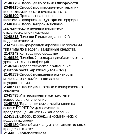
2148375
Способ диагностики близорукости
2348415
Способ противоспаечной терапии
после хирургического вмешательства
2348400
Препарат на основе
низкомолекулярного индуктора интерферона
2348386
Способ непроникающего
хирургического лечения первичной
открытоугольной глаукомы
2248213
Лечение Галактозидальной А
недостаточности
2347586
Микрофлюидизированные эмульсии
типа "масло в воде" и вакцинные средства
2147243
Контрастное средство
2146526
Лечебный препарат дисбактериоза и
урогенитальных инфекций
2146148
Терапевтическое применение
фактора роста кератиноцитов (ФРК)
2146139
Способ повышения активности
макрофагов и комбинации для его
осуществления
2346277
Способ диагностики специфического
синовита
2345793
Ультразвуковые контрастные
вещества и их получение
2345782
Терапевтические комбинации на
основе PORIFERA для лечения и
предотвращения кожных заболеваний
2245131
Способ коррекции косметических
недостатков кожи
2245130
Способ активации восстановительных
процессов в коже
2144833
Хондроитиназа