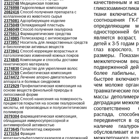
качественным и к
2323748
Медицинская повязка
гликозоаминоглик
2276998
Гидрогелевые композиции
2082416
Способ получения препарата с
ткани включиться
коллагенном из животного сырья
соотношения ГК-
2375081
Адсорбирующее изделие
2375049
Охлаждающий пластырь
определяющим м
2346049
Способ получения гиалурона
односторонней бл
2275913
Фармацевтические средства
является возраст,
2174985
Полисахарид с антиоксидантом
2373957
Носитель для лекарственных средств
детей к 3-5 годам 
и биологически активных веществ
глаз взрослого,
2373941
Способ коррекции возрастных и
размеры. Показа
патологических изменений кожных покров
2174845
Композиции и способы доставки
межклеточном вещ
генетического материала
подверженной дейс
2174830
Средство для укрепления волос
более лабильны,
2373769
Синбиотическая композиция
2274472
Лечение апорно-двигательного
быстрее включают
аппарата и болевых синдромов
чем моложе орган
2372929
Профилактическая композиция на
травматические по
основе веществ фенольной природы в
липосомной форме
массы деполимери
2173563
Способ нанесения на поверхность
деградации межкле
предметов покрытия на основе гиалуроновой
кислоты, её производных и полусинтетических
соответственно
полимеров
распада, способн
2079304
фармацевтическая композиция,
передвинется в ор
обладающая иммуносупрессорной и
антимикробной активностью
наличие гиалур
2273645
Полипептид ожирения
обусловливает и 
2173154
Фракция
межклеточного вещ
кератансульфатолигосахаридов и содержащий