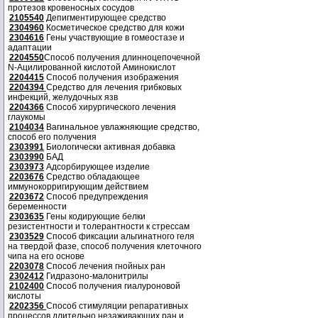
протезов кровеносных сосудов
2105540
Депигментирующее средство
2304960
Косметическое средство для кожи
2304616
Гены участвующие в гомеостазе и
адаптации
2204550
Способ получения длинноцепочечной
N-Ацилированной кислотой Аминокислот
2204415
Способ получения изображения
2204394
Средство для лечения грибковых
инфекций, желудочных язв
2204366
Способ хирургического лечения
глаукомы
2104034
Вагинальное увлажняющие средство,
способ его получения
2303991
Биологически активная добавка
2303990
БАД
2303973
Адсорбирующее изделие
2203676
Средство обладающее
иммунокорригирующим действием
2203672
Способ предупреждения
беременности
2303635
Гены кодирующие белки
резистентности и толерантности к стрессам
2303529
Способ фиксации альгинатного геля
на твердой фазе, способ получения клеточного
чипа на его основе
2203078
Способ лечения гнойных ран
2302412
Гидразоно-малонитрилы
2102400
Способ получения гиалуроновой
кислоты
2202356
Способ стимуляции репаративных
процессов длительно незаживающих ран и