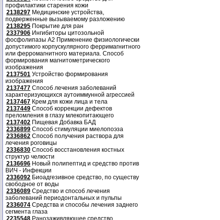
профилактики старения кожи
2138297
Медицинские устройства,
подверженные вызываемому разложению
2138295
Покрытие для ран
2337906
Ингибиторы цитозольной
фосфолипазы А2 Применение физиологически
допустимого корпускулярного ферримагнитного
или ферромагнитного материала. Способ
формирования магнитометрического
изображения
2137501
Устройство формирования
изображения
2137477
Способ лечения заболеваний
характеризующихся аутоиммунной агрессией
2137467
Крем для кожи лица и тела
2137449
Способ коррекции дефектов
преломления в глазу млекопитающего
2137402
Пищевая Добавка БАД
2336899
Способ стимуляции миелопоэза
2336862
Способ получения раствора для
лечения роговицы
2336830
Способ восстановления костных
структур челюсти
2136696
Новый полипептид и средство против
ВИЧ - Инфекции
2336092
Биоадгезивное средство, по существу
свободное от воды
2336089
Средство и способ лечения
заболеваний периодонтальных и пульпы
2336074
Средства и способы лечения заднего
сегмента глаза
2235548
Ранозаживляющее средство