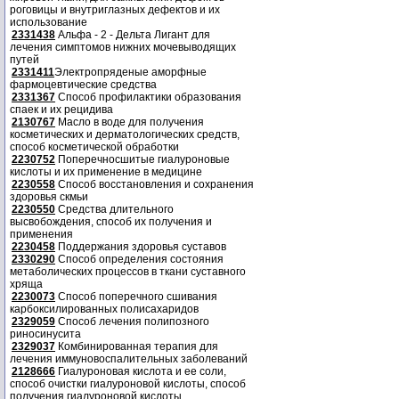
роговицы и внутриглазных дефектов и их
использование
2331438
Альфа - 2 - Дельта Лигант для
лечения симптомов нижних мочевыводящих
путей
2331411
Электропряденые аморфные
фармоцевтические средства
2331367
Способ профилактики образования
спаек и их рецидива
2130767
Масло в воде для получения
косметических и дерматологических средств,
способ косметической обработки
2230752
Поперечносшитые гиалуроновые
кислоты и их применение в медицине
2230558
Способ восстановления и сохранения
здоровья скмьи
2230550
Средства длительного
высвобождения, способ их получения и
применения
2230458
Поддержания здоровья суставов
2330290
Способ определения состояния
метаболических процессов в ткани суставного
хряща
2230073
Способ поперечного сшивания
карбоксилированных полисахаридов
2329059
Способ лечения полипозного
риносинусита
2329037
Комбинированная терапия для
лечения иммуновоспалительных заболеваний
2128666
Гиалуроновая кислота и ее соли,
способ очистки гиалуроновой кислоты, способ
получения гиалуроновой кислоты.