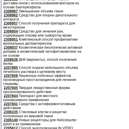
доставка генов с использованием векторов на
основе бактериофагов
2308967
Уменьшение объема ткани
2308962
Средство для опорно-дигательного
аппарата
2308957
Способ получения препарата для
мезотерапии
2308954
Средство для лечения ран,
содержащее плазму или сыворотку крови
2308951
Комплексный способ профилактики
вагинальных дисбактериозов
2308937
Косметическая биологически активная
добавка и косметический литофитокомплекс на
ее основе
2208638
ДНК (варианты), способ получения
белка
2207885
Способ подачи небольшого объема
лечебного раствора к целевому месту
2207858
Лишенные побочных эффектов
производные простагландинов для лечения
глаукомы
2207845
Твердая лекарственная форма
пролонгированного действия
2207844
Препарат для местного
неинвазивного применения
2207841
Средства с антиферментативным
действием
2306335
Стволовые клетки и решетки
полученные из жировой ткани
2306140
Новые рецепторы для Helicobacter
pylori и их применение
2205612
Способ эндотелизации IN VITRO