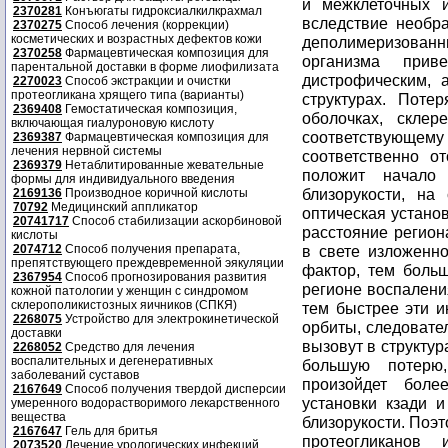
и межклеточных и
2370281
Конъюгаты гидроксиалкилкрахмал
вследствие необра
2370275
Способ лечения (коррекции)
косметических и возрастных дефектов кожи
деполимеризованн
2370258
Фармацевтическая композиция для
организма прив
парентальной доставки в форме лиофилизата
дистрофическим, 
2270023
Способ экстракции и очистки
протеогликана хрящего типа (варианты)
структурах. Поте
2369408
Гемостатическая композиция,
оболочках, склер
включающая гиалуроновую кислоту
соответствующ
2369387
Фармацевтическая композиция для
лечения нервной системы
соответственно о
2369379
Нетаблитированные жевательные
положит начало
формы для индивидуального введения
близорукости, на
2169136
Производное коричной кислоты
70792
Медицинский аппликатор
оптическая установ
20741717
Способ стабилизации аскорбиновой
расстояние регион
кислоты
2074712
Способ получения препарата,
в свете изложенн
препятствующего преждевременной эякуляции
фактор, тем больш
2367954
Способ прогнозирования развития
регионе воспалени
кожной патологии у женщин с синдромом
склерополикистозных яичников (СПКЯ)
тем быстрее эти и
2268075
Устройство для электрокинетической
орбиты, следовате
доставки
вызовут в структу
2268052
Средство для лечения
воспалительных и дегенеративных
большую потерю,
заболеваний суставов
произойдет боле
2167649
Способ получения твердой дисперсии
установки кзади 
умеренного водорастворимого лекарственного
вещества
близорукости. Поэ
2167647
Гель для бритья
протеогликанов
2073520
Лечение урологических инфекций